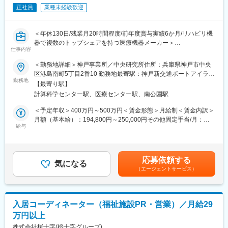
原薬を安定的に確保する体制を構築し、原薬からこだわった製品
正社員
業種未経験歓迎
づくりを可能にしています。
■働き方／福利厚生：
・年間休日126日、残業10時間程度
変更の範囲：会社の定める業務
＜年休130日/残業月20時間程度/前年度賞与実績6か月/リハビリ機
・単身赴任の方や一人暮らしの独身の方には住宅手当がつきます※
器で複数のトップシェアを持つ医療機器メーカー＞
支給規定あり
仕事内容
・家族手当、ファミリーサポート休暇（5日間支給。ご家族の通院
■ポジション魅力
やイベントに参加いただくための休暇）があり、育休後復帰率
＜勤務地詳細＞神戸事業所／中央研究所住所：兵庫県神戸市中央
★営業職は職位にも寄りますが、およそ基準の掛け率±50％分個
100％とご家族がいらっしゃる方にとっても働きやすい環境で
区港島南町5丁目2番10 勤務地最寄駅：神戸新交通ポートアイラン
人業績が反映されます。※たとえば、3か月分が基準の場合、最高
勤務地
す。
ド線／医療センター駅受動喫煙対策：屋内全面禁煙変更の範囲：
【最寄り駅】
4.5か月分の支給になります。職位が上がると後輩育成への貢献度
会社の定める事業所
計算科学センター駅、医療センター駅、南公園駅
や部下の業績も賞与に反映されます。
■教育体制
昇給は役割責任＋態度意欲＋業績で評価されます。そのため、頑
入社後は6か月程度のOJTを通じて、年代が近しい先輩社員が丁寧
＜予定年収＞400万円～500万円＜賃金形態＞月給制＜賃金内訳＞
張りが給与や役職にしっかりと反映される制度が整っています。
に指導します。通信教育やEラーニング、語学学習への支援なども
月額（基本給）：194,800円～250,000円その他固定手当/月：
★異業界出身者が多数活躍しており、未経験から専門性を身につ
給与
充実しており、自己研鑽の機会が豊富にあります。
30,000円固定残業手当/月：30,000円（固定残業時間16時間0分/
けられる研修体制があります。
月）超過した時間外労働の残業手当は追加支給＜月給＞254,800
★自分の提案が利用者の回復支援につながる、社会貢献性の高い
■キャリアパス
円～310,000円（一律手当を含む）＜昇給有無＞有＜残業手当＞
営業です。
入社直後は製造スタッフとしての業務に従事していただきます
有＜給与補足＞※給与詳細は年齢、経験に応じて決定■昇給：年1
応募依頼する
★直行直帰可・年休130日など、働きやすさと成果の両立が可能
気になる
が、年齢や経験に応じて設備保全や製造部門でキャリアを積んで
回（6月）■賞与：年2回（6月・12月、前年実績6.0ヶ月分）賃金
（エージェントサービス）
な環境です。
いただきます。半年ごとの1on1面談を通じて、キャリアプランを
はあくまでも目安の金額であり、選考を通じて上下する可能性が
一緒に組み立てていきます。
あります。月給(月額)は固定手当を含めた表記です。
■職務詳細
・兵庫県および周辺エリアでの既存顧客訪問がメインです（直販3
■当社について：
入居コーディネーター（福祉施設PR・営業）／月給29
割、卸7割程度）。新規顧客への提案活動を行うこともございま
兵庫工場では原薬・中間体製造に必要な最新設備を備えており、
万円以上
す。
東和薬品の100％子会社として、高品質な原薬の研究・製造を通
※宿泊を伴う出張は原則ありません！
株式会社桜十字(桜十字グループ)
じてジェネリック医薬品の安定供給に貢献しています。原薬の研