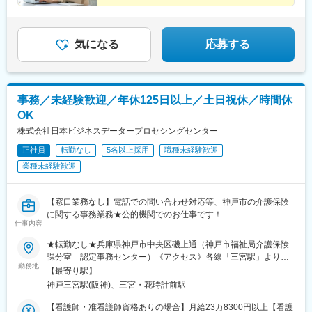
気になる
応募する
事務／未経験歓迎／年休125日以上／土日祝休／時間休
OK
株式会社日本ビジネスデータープロセシングセンター
正社員
転勤なし
5名以上採用
職種未経験歓迎
業種未経験歓迎
【窓口業務なし】電話での問い合わせ対応等、神戸市の介護保険
に関する事務業務★公的機関でのお仕事です！
仕事内容
★転勤なし★兵庫県神戸市中央区磯上通（神戸市福祉局介護保険
課分室 認定事務センター）《アクセス》各線「三宮駅」より徒
勤務地
歩12～13分※受動喫煙対策：屋内禁煙
【最寄り駅】
神戸三宮駅(阪神)、三宮・花時計前駅
【看護師・准看護師資格ありの場合】月給23万8300円以上【看護