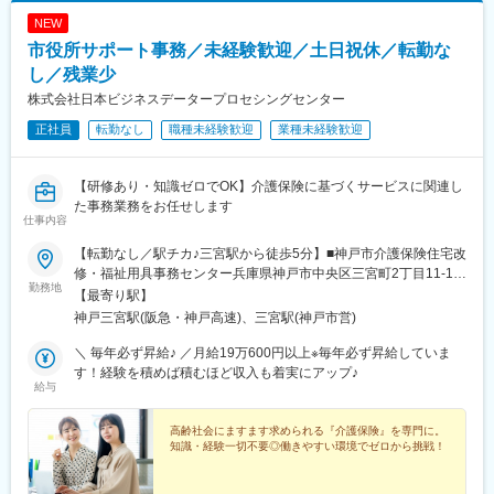
NEW
市役所サポート事務／未経験歓迎／土日祝休／転勤な
し／残業少
株式会社日本ビジネスデータープロセシングセンター
正社員
転勤なし
職種未経験歓迎
業種未経験歓迎
【研修あり・知識ゼロでOK】介護保険に基づくサービスに関連し
た事務業務をお任せします
仕事内容
【転勤なし／駅チカ♪三宮駅から徒歩5分】■神戸市介護保険住宅改
修・福祉用具事務センター兵庫県神戸市中央区三宮町2丁目11-1
勤務地
センタープラザ西館5階（JR「三宮駅」から徒歩5分）※受動喫煙
【最寄り駅】
対策：屋内禁煙
神戸三宮駅(阪急・神戸高速)、三宮駅(神戸市営)
＼ 毎年必ず昇給♪ ／月給19万600円以上※毎年必ず昇給していま
す！経験を積めば積むほど収入も着実にアップ♪
給与
高齢社会にますます求められる『介護保険』を専門に。
知識・経験一切不要◎働きやすい環境でゼロから挑戦！