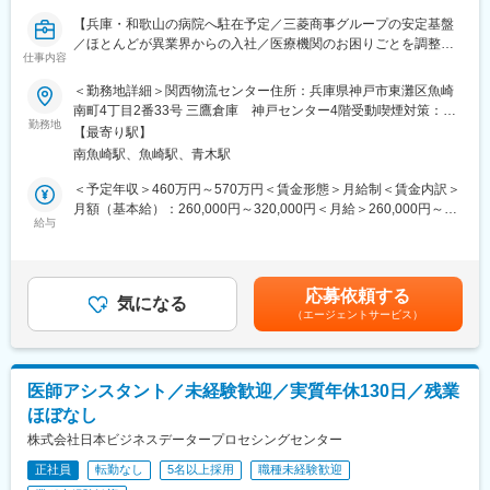
【兵庫・和歌山の病院へ駐在予定／三菱商事グループの安定基盤
／ほとんどが異業界からの入社／医療機関のお困りごとを調整・
仕事内容
解決することがミッション】
＜勤務地詳細＞関西物流センター住所：兵庫県神戸市東灘区魚崎
■職務内容：
南町4丁目2番33号 三鷹倉庫 神戸センター4階受動喫煙対策：屋
当社は、病院経営のパートナーとして、病院で使用する医療材料
勤務地
内全面禁煙変更の範囲：会社の定める事業所
【最寄り駅】
や医薬品の調達、物品管理や、医療材料費に関する削減の提案を
南魚崎駅、魚崎駅、青木駅
行っております。
本ポジションでは、基本的には顧客となる病院に常駐し、医療現
＜予定年収＞460万円～570万円＜賃金形態＞月給制＜賃金内訳＞
場の後方支援に必要な業務に取り組んでいただきます。
月額（基本給）：260,000円～320,000円＜月給＞260,000円～
★営業ポジションですが、ノルマはありません。
給与
320,000円＜昇給有無＞有＜残業手当＞有＜給与補足＞前職、経
験を考慮のうえ決定します。上記年収は残業手当も含んだ金額で
＜具体的な業務内容＞
す。■賞与：年2回（前年度実績4か月分）■昇給：年1回賃金はあ
（1）病院内の物流管理（SPD）
くまでも目安の金額であり、選考を通じて上下する可能性があり
応募依頼する
・医療材料や医薬品の調達代行
気になる
ます。月給(月額)は固定手当を含めた表記です。
（エージェントサービス）
・医療材料や医薬品の在庫管理
・スケジュール管理
・購入した材料を各診療科へ納品、パートさんの管理
└材料の仕分けや納品作業はパートさんが担当しております。そ
医師アシスタント／未経験歓迎／実質年休130日／残業
のため、パートさんの業務サポートやシフト調整も行います。
ほぼなし
※医療材料とは？：注射やガーゼなど病院で使用される材料
株式会社日本ビジネスデータープロセシングセンター
正社員
転勤なし
5名以上採用
職種未経験歓迎
（2）医療製品の購入価格削減