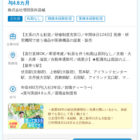
与4.6カ月
株式会社増田医科器械
正社員
転勤なし
職種未経験歓迎
業種未経験歓迎
【文系の方も歓迎／研修制度充実◎／年間休日124日】医療・研
究機関で使う備品や医療機器の提案・販売
仕事内容
【直行直帰OK／希望考慮／転居を伴う転勤は原則なし／京都・大
阪・兵庫・滋賀／自動車通勤可／残業少】★配属先は面談の上、
勤務地
希望を考慮して決定します★営業車での自動車通勤可★直行直帰
【最寄り駅】
も可能★転居を伴う転勤は原則なし………………通勤につい
伏見駅(京都府)、上牧駅(大阪府)、荒本駅、アイランドセンター
て………………営業車での車通勤もOK！自宅近くに駐車場を借り
駅、京丹後大宮駅、西舞鶴駅、石部駅、アイランド北口駅、マリ
る際は月1万円まで補助金が出ます。通勤に使用しない場合は、会
ンパーク駅
社の駐車場に営業車を置いて、電車で通勤することも可能！状況
年収480万円(入社3年目／前職ディーラー)
に合わせて、臨機応変に対応いただくことができます。＜勤務地
※賞与実績4.6ヵ月／退職金制度有
給与
＞本社／京都府京都市伏見区竹田藁屋町50番地大阪支店／大阪府
高槻市井尻2-14-8東大阪営業所／大阪府東大阪市菱江4-6-9神戸営
業所／兵庫県神戸市東灘区向洋町中6-9 神戸ファッションマート
＜創業98年の総合医療商社＞先輩が隣にいるから、未経
験でも安心して長く働ける！
5W-04舞鶴支店／京都府舞鶴市字女布小字馬場143番地1京丹後営
◎文理不問！未経験、第二新卒の方も大歓迎！
業所／京都府京丹後市大宮町周枳2226番地1滋賀支店／滋賀県栗
◎年間休日124日＆土日祝休み
東市伊勢落730番地1※受動喫煙対策：屋内禁煙（喫煙場所あり）
◎賞与年2回（昨年実績4.6カ月分）
◎リフレッシュ休暇（半年で3日取得可能）