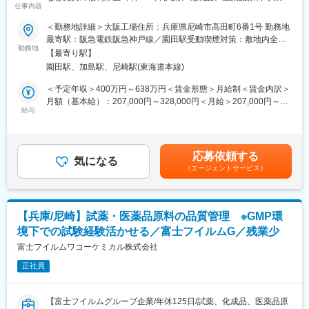
仕事内容
大期で組織強化中】
■所属いただくサージカル事業部について
変更の範囲：会社の定める業務
白内障、網膜、緑内障、屈折矯正手術用の眼科手術機器、先進技
＜勤務地詳細＞大阪工場住所：兵庫県尼崎市高田町6番1号 勤務地
富士フイルムグループの一員であり、主に試薬や化学品の製造・
術眼内レンズ（ATIOL）、洗浄液、点眼薬等を取扱っています。
最寄駅：阪急電鉄阪急神戸線／園田駅受動喫煙対策：敷地内全面
販売を行っている弊社にて汎用品から特殊品まで試薬の製造全般
眼科手術機器の売上規模では世界1位です。眼科手術機器の市場規
勤務地
禁煙変更の範囲：会社の定める事業所
【最寄り駅】
業務を幅広く担当い
模は概ね80億ドルと言われており、2028年には154億ドルになる
園田駅、加島駅、尼崎駅(東海道本線)
ただきます。1つの製品を自身の手でつくり上げるやりがいと達成
と言われている成長市場です。現状同社は市場シェアでは40-50%
感のある業務です。
程度を占めます。
＜予定年収＞400万円～638万円＜賃金形態＞月給制＜賃金内訳＞
月額（基本給）：207,000円～328,000円＜月給＞207,000円～
■業務内容:
■企業の魅力
給与
328,000円＜昇給有無＞有＜残業手当＞有＜給与補足＞■昇給：年
・試薬・化成品・医薬品原薬の“つくる力”に特化した当社にて試
・同社は眼科に特化したリーディングカンパニーです。サージカ
1回■賞与：年2回※2025年度実績：約5.3ヶ月分■モデル年収：440
薬、臨床検査薬等の製造をお任せします。生産にむけた試製→製
ル（医療機器）、ビジョンケア（一般用製品）と、アイケア分野
万円/25歳(月給24万＋賞与＋世帯手当＋借家補助)546万円/30歳
造→改善まで幅広く担当いただきます。
で総合的な製品群を扱う同社だからこそ、幅広い提案営業が可能
(月給27万円＋賞与＋世帯手当＋借家補助＋扶養手当)717万円/40
応募依頼する
・1日の製造スケジュール確認を行い、包材在庫確認や設備の点検
となります。
気になる
歳(月給35万4千円＋賞与＋世帯手当＋借家補助＋扶養手当)賃金は
（エージェントサービス）
を実施。同時に次週の生産計画の立案。生産品目は多種多様で1日
・外資系企業でありながら離職率は5％以下、「Fortune」の「最
あくまでも目安の金額であり、選考を通じて上下する可能性があ
1～10品目です。
も働きがいのある会社」に10年連続ランクインしており、落ち着
ります。月給(月額)は固定手当を含めた表記です。
・原料計量、運搬、小分け、仕込み、充填、梱包
いて働ける環境が整っています。
・製造工程に係る各種装置の操作・運転
【兵庫/尼崎】試薬・医薬品原料の品質管理 ※GMP環
・各種試薬調液
変更の範囲：会社の定める業務
境下での試験経験活かせる／富士フイルムG／残業少
・各種試薬精製業務
・設備の洗浄、メンテナンスなど
富士フイルムワコーケミカル株式会社
正社員
■入社後の流れ:
・新卒社員の受け入れを行っていることから未経験スタートのメ
ンバーも多く育成体制は万全に整っています。化学のスペシャリ
【富士フイルムグループ企業/年休125日/試薬、化成品、医薬品原
ストたちから存分に学べる環境です。