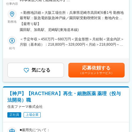
仕事内容
富士フイルムグループの一員であり、主に試薬や化学品の製造・
■安心の教育体制：
販売を行っている弊社にて主に試薬、医薬品原料の品質管理業務
充実した研修制度だけでなく、定期的なフォロー面談も行ってい
＜勤務地詳細＞大阪工場住所：兵庫県尼崎市高田町6番1号 勤務地
をご担当いただきます。
ます。
最寄駅：阪急電鉄阪急神戸線／園田駅受動喫煙対策：敷地内全面
また、医療業界未経験・職種未経験出身の方もおり、馴染みやす
勤務地
禁煙変更の範囲：本社および全国の支社、営業所
【最寄り駅】
■業務内容：
い環境で安心して働いていただけます。
園田駅、加島駅、尼崎駅(東海道本線)
・検査・測定・試薬の管理や検査計画の立案等、当社の品質管理
・先輩社員による現場OJT、ロールプレイング実習
業務全般をお任せします。工場で最先端の技術開発に関われるポ
・基礎研修、フォローアップ研修
＜予定年収＞450万円～680万円＜賃金形態＞月給制＜賃金内訳＞
ジションです。
・臨床開発に関する講習や学会への参加
月額（基本給）：218,800円～328,000円＜月給＞218,800円～
・検査・測定・試薬などの装置・試薬の管理
給与
328,000円＜昇給有無＞有＜残業手当＞有＜給与補足＞■賞与実
・検査・試験の計画立案・記録
■キャリアパス：
績：年2回※2024年度実績：約5.3ヶ月分■昇給：年1回■モデル年収
・受入検査の実施・結果評価
CRCとして専門性を磨くことが出来るのはもちろん、適性に応じ
546万円/30歳(月給27万円＋賞与＋世帯手当＋借家補助＋扶養手
・工場内検査・最終検査の実施と結果評価など
て治験事務局など別部署へのキャリアパスも目指すことが可能で
当)717万円/40歳(月給35万4千円＋賞与＋世帯手当＋借家補助＋扶
応募依頼する
・品質管理職としてスキル・経験に応じた業務をお任せします。
す。また、会社運営業務(バックオフィス職、会社の売上管理、進
気になる
養手当)賃金はあくまでも目安の金額であり、選考を通じて上下す
（エージェントサービス）
※有機、無機化合物（液体・固体）を扱います。
捗管理)へも挑戦可能です。
る可能性があります。月給(月額)は固定手当を含めた表記です。
■入社後の流れ:
■働き方魅力：
・ご入社後は先輩社員とのOJTにて業務を学んで頂きます。1つ1
月平均残業15時間以下、完全週休二日制・年間休日123日である
【神戸】【RACTHERA】再生・細胞医薬 薬理（投与
つ丁寧にお教えいたしますので、安心して業務を学んで頂ける環
ことにくわえ、フレックスタイムを導入しているなど、医療業界
法開発）職
境です。
でありながらワークライフバランスを整えながら働くことが出来
住友ファーマ株式会社
ます。
■魅力：
正社員
上場企業
・完全週休2日制で年間休日125日。月平均残業時間も15ｈ程度と
■評価制度：
ライフワークバランスを充実できる環境です。
昇給・昇格実績・資格手当も豊富であり、頑張りに応じてしっか
・社内基準を満たしている方であれば、独身寮へ入居または世帯
り評価を行う環境です(入社2年目で年24万円程度の昇給や、入社3
■雇用先について：