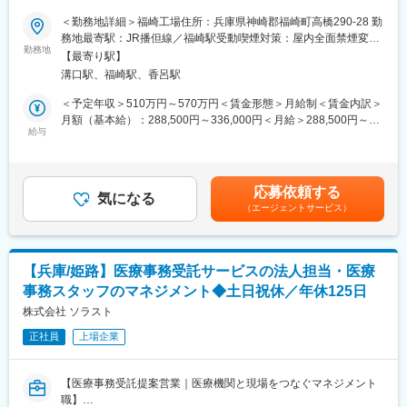
新製品の生産導入、収益性改善業務を推進している中で、人的リ
＜勤務地詳細＞福崎工場住所：兵庫県神崎郡福崎町高橋290-28 勤
ソース、力量不足により時間外労働が慢性化している。
務地最寄駅：JR播但線／福崎駅受動喫煙対策：屋内全面禁煙変更
新たな人材の採用による時間外労働の低減を実施し、課内の健康
勤務地
の範囲：会社の定める事業所
【最寄り駅】
業務遂行により、更なる知識スキル習得時間確保にも繋げ、
溝口駅、福崎駅、香呂駅
業務の遂行機能強化と生産性向上（効果創出の迅速化）を図るた
め募集をしおります。
＜予定年収＞510万円～570万円＜賃金形態＞月給制＜賃金内訳＞
月額（基本給）：288,500円～336,000円＜月給＞288,500円～
■業務内容：
給与
336,000円＜昇給有無＞有＜残業手当＞有＜給与補足＞※上記年収
化粧品、医薬部外品等を生産する工場での生産技術業務（検証計
は税込み・諸手当を除いた金額です。※給与詳細はご経験により決
画立案、テスト実施、手順書作成等）
定します。■昇給：年1回（4月）■賞与：年2回（6月・12月）賃金
・新製品の導入検討（調合充填に関する量産工程の設計と各種文
はあくまでも目安の金額であり、選考を通じて上下する可能性が
応募依頼する
書の作成）
気になる
あります。月給(月額)は固定手当を含めた表記です。
（エージェントサービス）
・既存製品の調合充填に関する工程の改善
・調合充填工程に関する新規設備に関する応用研究及び開発
■求める役割と今後の展望：
【兵庫/姫路】医療事務受託サービスの法人担当・医療
担当業務における以下の業務遂行面を主導し、組織の成果を向上
事務スタッフのマネジメント◆土日祝休／年休125日
させることができる
・担当業務における潜在的な問題点を発見し、本質的な問題解決
株式会社 ソラスト
を主体的に遂行できる。
正社員
上場企業
・担当業務において、業務の在り方や既存の方法を見直し変革す
ることができる
【医療事務受託提案営業｜医療機関と現場をつなぐマネジメント
■充実した研修制度：
職】