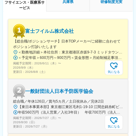
兵庫県
研修制度充実
フサイエンス・医療系サ
ービス
富士フイルム株式会社
【総合職/ポジションサーチ】日本TOPメーカー/ご経験に合わせて
ポジション打診いたします
＜勤務地詳細＞本社住所：東京都港区赤坂9-7-3 ミッドタウン・ウェスト勤務地最寄駅：東京メトロ日比谷線／都営大江戸線／六本木駅受動喫煙対策：敷地内全面禁煙
＜予定年収＞600万円～900万円＜賃金形態＞月給制補足事項なし＜賃金内訳＞月額（基本給）：300,000円～500,000円＜月給＞300,000円～500,000円＜昇給有無＞有＜残業手当＞有賃金はあくまでも目安の金額であり、選考を通じて上下する可能性があります。月給(月額)は固定手当を含めた表記です。
掲載予定期間：
2026/6/11（木）
〜
2026/9/9（水）
気になる
更新日：
2026/8/8（土）
一般財団法人日本予防医学協会
総合職／年休126日／賞与5カ月／土日祝休み／完休2日
【東日本事業本部】東京都江東区毛利1-19-10 江間忠錦糸町ビル※訪問先からの直行直帰が可能です！＜アクセス＞・JR総武線（快速・各駅停車）／東京メトロ半蔵門線 錦糸町駅より徒歩5分・東京メトロ半蔵門線／都営新宿線 住吉駅より徒歩5分※受動喫煙対策:屋内全面禁煙
年収560万円（法人営業／入社3年目） 年収700万円（法人営業・チームリーダー／入社5年目）
掲載予定期間：
2026/7/27（月）
〜
2026/8/30（日）
気になる
更新日：
2026/7/27（月）