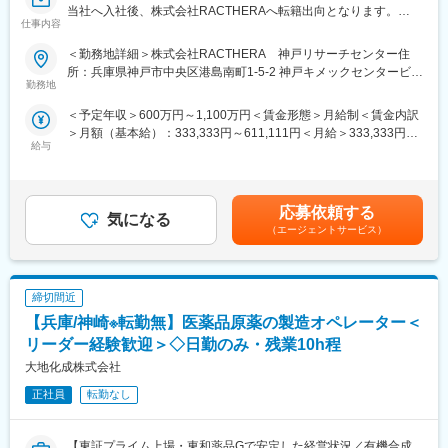
手当支給がございます。
年目～5年目で年収600万円～の実績あり)。
当社へ入社後、株式会社RACTHERAへ転籍出向となります。
仕事内容
事業内容：再生医療等製品、特定細胞加工物および再生・細胞医
■活かせる経験・スキル：
■職場環境：
薬関連製品の研究、開発、製造、販売および輸出入
＜勤務地詳細＞株式会社RACTHERA 神戸リサーチセンター住
◎薬剤師有資格者
現在CRCは8名で平均年齢も30歳と比較的若い組織です。女性が
所：兵庫県神戸市中央区港島南町1-5-2 神戸キメックセンタービル
◎有機化学／生化学に関する知識・経験
多く、女性も長期的に活躍しやすい環境となっています。
■職務内容：
勤務地
5F受動喫煙対策：屋内全面禁煙変更の範囲：会社の定める事業所
◎業界を問わず品質管理の経験
再生医療等製品の臨床/非臨床横断的な実用化検討の推進
（リモートワーク含む）
◎GMPの知見
変更の範囲：会社の定める業務
＜予定年収＞600万円～1,100万円＜賃金形態＞月給制＜賃金内訳
・非臨床開発研究（薬理、大動物）、特に投与デバイスならびに
＞月額（基本給）：333,333円～611,111円＜月給＞333,333円～
投与法の開発
■当社について：
給与
611,111円＜昇給有無＞有＜残業手当＞無＜給与補足＞※詳細は経
・KOL（Key Opinion Leader）、住友ファーマの国内外の臨床開
◎当社では「高品質なファインケミカル材料」や「医薬品原薬・
験、専門性などを考慮し、当社規定により決定します。■昇給：年
発チームと連携した治験の推進
中間体」を、富士フイルムグループの内外を問わず幅広いお客様
1回（7月）■賞与：年2回（7月・12月）賃金はあくまでも目安の
・臨床、非臨床、CMCの各機能と協働した実用化検討のリード
に提供しております。また、富士フイルム和光純薬工業ブランド
金額であり、選考を通じて上下する可能性があります。月給(月額)
応募依頼する
の試薬の製造も行っております。
気になる
は固定手当を含めた表記です。
■仕事の魅力：
（エージェントサービス）
◎医薬品や半導体材料等の製造受諾への増加などの追い風もあ
iPS細胞から作製した細胞・組織・臓器による再生医療の実用化に
り、2022年4月に4つの新工場を稼働開始しており事業拡大中で
フォーカスして研究開発を進めています。国内外の多くの高名な
す。
研究者、研究機関と積極的に連携し、製薬企業としてこの領域で
締切間近
世界をリードできるよう精力的に研究開発活動に取り組んでいま
変更の範囲：会社の定める業務全般
す。細胞・組織が不可逆的に失われる疾患・傷害に対しては再生
【兵庫/神崎※転勤無】医薬品原薬の製造オペレーター＜
医療でしか治療・回復が望めないものがあり、社会的意義も大き
リーダー経験歓迎＞◇日勤のみ・残業10h程
く、やりがいのある仕事です
大地化成株式会社
再生医療の実用化においては投与手技の開発が大きな課題であ
正社員
転勤なし
り、専用デバイス（投与針や注入器、投与媒体、カプセル等）を
含めた投与法全体を大動物を用いて検討・確立していくことが不
可欠です。非臨床CRO（Contract Research Organization）や社
【東証プライム上場・東和薬品Gで安定した経営状況／有機合成