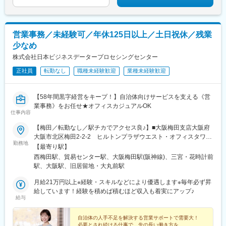
がら本採用される可能性あり
首や腰をやさしく引っ張ることで負担を軽減し、姿勢改善や痛み
の緩和を目的に使われる機器。整形外科領域での導入が多い製品
です。
営業事務／未経験可／年休125日以上／土日祝休／残業
変更の範囲：会社の定める業務
少なめ
株式会社日本ビジネスデータープロセシングセンター
正社員
転勤なし
職種未経験歓迎
業種未経験歓迎
【58年間黒字経営をキープ！】自治体向けサービスを支える《営
業事務》をお任せ★オフィスカジュアルOK
仕事内容
【梅田／転勤なし／駅チカでアクセス良♪】■大阪梅田支店大阪府
大阪市北区梅田2-2-2 ヒルトンプラザウエスト・オフィスタワー
勤務地
10F（四ツ橋線「西梅田駅」4B出口より直結／阪神電車「大阪梅
【最寄り駅】
田駅」より徒歩1分）※低頻度ではありますが、日によって神戸本
西梅田駅、貿易センター駅、大阪梅田駅(阪神線)、三宮・花時計前
社（兵庫県神戸市中央区伊藤町119 大樹生命神戸三宮ビル3F）
駅、大阪駅、旧居留地・大丸前駅
に出社いただく場合があります。＜受動喫煙対策：屋内禁煙＞
月給21万円以上※経験・スキルなどにより優遇します※毎年必ず昇
給しています！経験を積めば積むほど収入も着実にアップ♪
給与
自治体の人手不足を解決する営業サポートで需要大！
必要とされ続ける仕事で、先の長い働き方を。