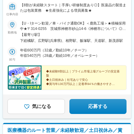
【8割が未経験スタート｜手厚い研修制度あり◎】医薬品の製造ま
たは包装業務 ★生産強化による増員募集★
仕事内容
【U・Iターン歓迎／車・バイク通勤OK】＜鹿島工場＞★積極採用
中★〒314-0255 茨城県神栖市砂山14-6《神栖市について》◎太
勤務地
平洋と利根川に囲まれた自然豊かな街◎子育て支援など各種サポ
【最寄り駅】
ートが充実◎車通勤のため満員電車のストレスなし♪近隣市町村か
下総橘駅、広野駅(兵庫県)、相野駅、飯塚駅、天道駅、新茂原駅
らのアクセスも良好！茨城県鹿嶋市・潮来市、千葉県銚子市・香
取市・旭市から車で10～40分程度です。＜三田工場＞〒669-
年収600万円（32歳／勤続10年／チーフ）
1339 兵庫県三田市テクノパーク2-1＜三田西工場＞〒669-
年収540万円（28歳／勤続10年／オペレーター）
給与
1339 兵庫県三田市テクノパーク18-8＜九州工場＞〒820-
0021 福岡県飯塚市潤野1238-1＜第二九州工場＞〒820-0073
福岡県飯塚市平恒1144-3＜関東工場＞〒297-0017 千葉県茂原市
◆未経験8割以上｜プライム市場上場グループの安定基
盤
東郷1900-1※借上社宅あり（会社規定による）※勤務時間により公
◆土日祝休み｜社宅ありで安心
共交通機関が利用できないため、自動車通勤となる場合がありま
◆賞与年130万円以上｜定着率94％の働きやすさ
す。【受動喫煙対策】敷地内完全禁煙沢井製薬では健康産業に関
「薬剤師が選ぶ好感度の高いジェネリックメーカー」
わるものとして禁煙活動に取り組んでいます。勤務中は完全禁煙
支持率ランキング連続1位（日経DI※2023/11/30掲載）
となります。
気になる
応募する
医療機器のルート営業／未経験歓迎／土日祝休み／賞