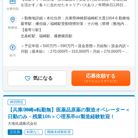
外のKOL（執刀医）と協働し、本業務をリーダーとして推進して
を活かす／各々に合わせたキャリアパスあり／年間休日126日／
仕事内容
いただきます。
家賃補助など福利厚生充実】
＜勤務地詳細＞本社住所：兵庫県神崎郡福崎町大貫1004-6 勤務地
実用化に近いところで、非臨床研究と臨床試験との境界領域を繋
■業務内容：
最寄駅：播但線／福崎駅受動喫煙対策：その他（禁煙（敷地内／
ぎ、再生医療の全体像を見ながら、開発研究を推進することが可
当社工場の製造スタッフとして医薬品原薬の製造オペレーター業
勤務地
屋内））変更の範囲：会社の定める事業所
【最寄り駅】
能です。高名な臨床医をはじめとするKOLと議論を行うことで臨
務をお任せします。まずは製造を担当し、慣れれば手順書改定や
北条町駅、福崎駅、播磨横田駅
床開発に関する深い知識を得ることができます。
機器の点検なども発生します。
＜メイン業務＞
＜予定年収＞500万円～590万円＜賃金形態＞月給制＜賃金内訳＞
さまざまなバックグラウンドを持つ専門性の高い研究者が在籍し
・5,6人のチームで、製造工程を分担します
月額（基本給）：270,000円～310,000円＜月給＞270,000円～
ており、互いの知識や経験を尊重し合いながら、年次や役職にと
・各工程（仕込み～反応・結晶化～ろ過～乾燥）における機器の
給与
310,000円＜昇給有無＞有＜残業手当＞有＜給与補足＞■想定年収
らわれない自由闊達な議論が日常的に行われています。住友ファ
操作がメインとなります
は年齢・経験・スキルを基に選考を通じて変更になる可能性があ
ーマやその米国現地法人、S-RACMOと一体となって会社間で横
＜具体的には＞
ります。■賞与：年2回（昨年実績6～7ヶ月）賃金はあくまでも目
断的に連携することも多く、研究から臨床まで複数の専門領域を
・100～4000Lの反応釜を用いた有機合成反応及び精製操作
安の金額であり、選考を通じて上下する可能性があります。月給
応募依頼する
越境して仕事を進めます。異なる専門性を持つメンバーと協働す
・ろ過機、乾燥機を使用して中間体、最終原薬のろ過および乾燥
気になる
(月額)は固定手当を含めた表記です。
ることで、複数領域の知識を習得し、創薬全体を俯瞰した戦略立
（エージェントサービス）
・工程内の品質確認、製造結果の記録
案や実行力を身につけることができる環境です。
※年代が近い社員から少しずつ教えますので、安心して応募くださ
い。
変更の範囲：会社の定める業務
締切間近
■組織構成：
【兵庫/神崎※転勤無】医薬品原薬の製造オペレーター＜
製造部：23名（20～30代のメンバー中心）
※年齢や性別を問わず働きやすい職場です。離職率が低く、フラッ
日勤のみ・残業10h＞◇理系卒or製造経験歓迎！
トな組織体制のため、自分の意見を言いやすい環境が整っていま
大地化成株式会社
す。
正社員
転勤なし
職種未経験歓迎
■働き方／福利厚生：