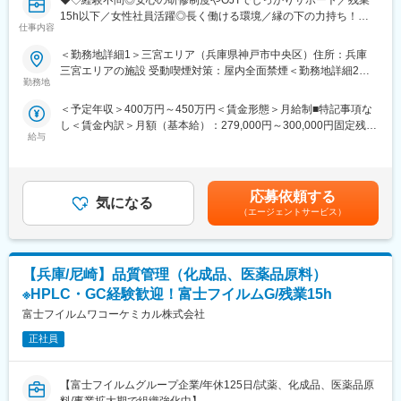
手当支給がございます。
15h以下／女性社員活躍◎長く働ける環境／縁の下の力持ち！新
仕事内容
薬開発を支えるポジション◆◇
■活かせる経験・スキル：
＜勤務地詳細1＞三宮エリア（兵庫県神戸市中央区）住所：兵庫
◎薬剤師有資格者
＼コミュニケーション力を活かしながら、医療の縁の下の力持ち
三宮エリアの施設 受動喫煙対策：屋内全面禁煙＜勤務地詳細2＞
◎有機化学／生化学に関する知識・経験
として活躍できる仕事です！／
勤務地
須磨エリア（兵庫県神戸市須磨区）住所：兵庫 神戸エリア(須磨
◎業界を問わず品質管理の経験
区)の施設 受動喫煙対策：屋内全面禁煙＜勤務地詳細3＞西明石エ
◎GMPの知見
＜予定年収＞400万円～450万円＜賃金形態＞月給制■特記事項な
■CRC(治験コーディネーター)とは？：
リア（兵庫県西明石市）住所：兵庫 西明石エリアの施設 受動喫
し＜賃金内訳＞月額（基本給）：279,000円～300,000円固定残業
同社は新しい医薬品の開発のため、医療機関をサポートする会社
煙対策：屋内全面禁煙変更の範囲：無
■当社について：
給与
手当/月：21,000円（固定残業時間25時間0分/月）超過した時間外
です。
◎当社では「高品質なファインケミカル材料」や「医薬品原薬・
労働の残業手当は追加支給＜月給＞300,000円～321,000円（一律
そんな同社でCRC(治験コーディネーター)の仕事をお任せしま
中間体」を、富士フイルムグループの内外を問わず幅広いお客様
手当を含む）＜昇給有無＞有＜残業手当＞有＜給与補足＞■賞与
す。
に提供しております。また、富士フイルム和光純薬工業ブランド
（年4回）：初年度0.7か月分、2年目以降1.4か月（変動有）■昇給
製薬会社は新しい薬を開発する際に、有効性や安全性を確認する
応募依頼する
の試薬の製造も行っております。
気になる
（年1回以上）：2年目で年24万円程昇給や、入社5年目で年収600
ために、人の身体に投与して「治験」を行います。
（エージェントサービス）
◎医薬品や半導体材料等の製造受諾への増加などの追い風もあ
万円～の実績あり臨床薬理学会認定CRC(2万円/月)、GCPパスポ
「CRC」とはその治験を行う際に、医師や医療スタッフの間に立
り、2022年4月に4つの新工場を稼働開始しており事業拡大中で
ート1万円/月(上級：2万円/月)、SMO協会認定CRC、SMA(2万円/
って様々な調整・サポートを行う職種です。
す。
月)賃金はあくまでも目安の金額であり、選考を通じて上下する可
能性があります。月給(月額)は固定手当を含めた表記です。
【兵庫/尼崎】品質管理（化成品、医薬品原料）
■主な仕事内容：
変更の範囲：会社の定める業務全般
・治験に関する業務フローや資料等の作成
※HPLC・GC経験歓迎！富士フイルムG/残業15h
・製薬会社・医師・病院スタッフ間での伝達事項の共有・スケジ
富士フイルムワコーケミカル株式会社
ュール確認
・治験に参加する人(被験者)の選定
正社員
・検査項目やデータの確認
・被験者への薬の説明
【富士フイルムグループ企業/年休125日/試薬、化成品、医薬品原
・報告書作成
料/事業拡大期で組織強化中】