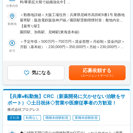
料/事業拡大期で組織強化中】
・OJT研修からスタート。3カ月間で薬品の取扱い、製造工程の流
仕事内容
富士フイルムグループの一員であり、主に試薬や化学品の製造・
れなどを学びます。必要な知識・スキルは入社後に学んでいただ
販売を行っている弊社にて主に試薬、医薬品原料の品質管理業務
＜勤務地詳細＞大阪工場住所：兵庫県尼崎市高田町6番1号 勤務地
くことが可能。教育・バックアップ体制が充実しているので未経
をご担当いただきます。
最寄駅：阪急電鉄阪急神戸線／園田駅受動喫煙対策：敷地内全面
験の方もご安心ください。
勤務地
禁煙変更の範囲：本社および全国の支社、営業所
【最寄り駅】
■業務内容：
■魅力：
園田駅、加島駅、尼崎駅(東海道本線)
・検査・測定・試薬の管理や検査計画の立案等、当社の品質管理
・残業は多くて月10時間程度とライフワークバランスを大切にで
業務全般をお任せします。工場で最先端の技術開発に関われるポ
＜予定年収＞500万円～750万円＜賃金形態＞月給制＜賃金内訳＞
きます。
ジションです。
月額（基本給）：230,000円～350,000円＜月給＞230,000円～
・社宅や世帯手当・家賃補助等の福利厚生充実。リーズナブルな
・検査・測定・試薬などの装置・試薬の管理
給与
350,000円＜昇給有無＞有＜残業手当＞有＜給与補足＞■賞与実
社食もあ
・検査・試験の計画立案・記録
績：年2回※2024年度実績：約5.3ヶ月分■昇給：年1回■モデル年収
ります。
・受入検査の実施・結果評価
546万円/30歳(月給27万円＋賞与＋世帯手当＋借家補助＋扶養手
・工場内検査・最終検査の実施と結果評価など
当)717万円/40歳(月給35万4千円＋賞与＋世帯手当＋借家補助＋扶
応募依頼する
・品質管理職としてスキル・経験に応じた業務をお任せします。
気になる
養手当)賃金はあくまでも目安の金額であり、選考を通じて上下す
■当社について：
（エージェントサービス）
※有機、無機化合物（液体・固体）を扱います。
る可能性があります。月給(月額)は固定手当を含めた表記です。
富士フイルムワコーケミカルは、長年培ってきた合成・量産技術
を活用して、有機・無機試薬、高機能有機化合物、原薬などの医
■入社後の流れ:
薬品原料の合成・製造を受託。富士フイルム和光純薬グループの
・ご入社後は先輩社員とのOJTにて業務を学んで頂きます。1つ1
中核企業として、科学の発展と社会の進歩に貢献しています。
【兵庫※転勤無】CRC（新薬開発に欠かせない治験をサ
つ丁寧にお教えいたしますので、安心して業務を学んで頂ける環
ポート）◇土日祝休◇営業や医療従事者の方歓迎！
境です。
変更の範囲：会社の定める業務
株式会社プログレス
■魅力：
正社員
転勤なし
職種未経験歓迎
業種未経験歓迎
・完全週休2日制で年間休日125日。月平均残業時間も15ｈ程度と
ライフワークバランスを充実できる環境です。
・社内基準を満たしている方であれば、独身寮へ入居または世帯
◆◇経験不問◎安心の研修制度やOJTでしっかりサポート／残業