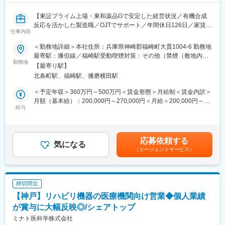
・年間休日126日、残業10時間程度
【東証プライム上場・東和薬品Gで安定した経営状況／有機合成
・単身赴任の方や一人暮らしの独身の方には住宅手当がつきます※
反応を活かした製造職／OJTでサポート／年間休日126日／家賃補
支給規定あり
仕事内容
助など福利厚生充実】
・家族手当、ファミリーサポート休暇（5日間支給。ご家族の通院
やイベントに参加いただくための休暇）があり、育休後復帰率
＜勤務地詳細＞本社住所：兵庫県神崎郡福崎町大貫1004-6 勤務地
■業務内容：
100％とご家族がいらっしゃる方にとっても働きやすい環境で
最寄駅：播但線／福崎駅受動喫煙対策：その他（禁煙（敷地内／
当社工場の製造スタッフとして医薬品原薬の製造オペレーター業
勤務地
す。
屋内））変更の範囲：会社の定める事業所
【最寄り駅】
務をお任せします。まずは製造を担当し、慣れれば手順書改定や
北条町駅、福崎駅、播磨横田駅
機器の点検なども発生します。
■教育体制
＜メイン業務＞
入社後は6か月程度のOJTを通じて、年代が近しい先輩社員が丁寧
＜予定年収＞360万円～500万円＜賃金形態＞月給制＜賃金内訳＞
・5,6人のチームで、製造工程を分担します
に指導します。通信教育やEラーニング、語学学習への支援なども
月額（基本給）：200,000円～270,000円＜月給＞200,000円～
・各工程（仕込み～反応・結晶化～ろ過～乾燥）における機器の
給与
充実しており、自己研鑽の機会が豊富にあります。
270,000円＜昇給有無＞有＜残業手当＞有＜給与補足＞■想定年収
操作がメインとなります
は年齢・経験・スキルを基に選考を通じて変更になる可能性があ
＜具体的には＞
■キャリアパス
ります。■賞与：年2回（昨年実績6～7ヶ月）賃金はあくまでも目
・100～4000Lの反応釜を用いた有機合成反応及び精製操作
入社直後は製造スタッフとしての業務に従事していただきます
安の金額であり、選考を通じて上下する可能性があります。月給
応募依頼する
・ろ過機、乾燥機を使用して中間体、最終原薬のろ過および乾燥
気になる
が、年齢や経験に応じて設備保全や製造部門でキャリアを積んで
(月額)は固定手当を含めた表記です。
（エージェントサービス）
・工程内の品質確認、製造結果の記録
いただきます。半年ごとの1on1面談を通じて、キャリアプランを
※年代が近い社員から少しずつ教えますので、安心して応募くださ
一緒に組み立てていきます。
い。
■当社について：
締切間近
■組織構成：
兵庫工場では原薬・中間体製造に必要な最新設備を備えており、
【神戸】リハビリ機器の医療機関向け営業◆個人業績
製造部：24名（20～30代のメンバー中心）
東和薬品の100％子会社として、高品質な原薬の研究・製造を通
※年齢や性別を問わず働きやすい職場です。離職率が低く、フラッ
が賞与に大幅反映◎/シェアトップ
じてジェネリック医薬品の安定供給に貢献しています。原薬の研
トな組織体制のため、自分の意見を言いやすい環境が整っていま
究ノウハウを活かした製造・品質管理を行うことで、品質の高い
ミナト医科学株式会社
す。