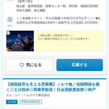
屋市瑞穂区瑞穂町字川澄1番地（駅直結！地下鉄桜通線「桜山駅」
【最寄り駅】
3番出口より徒歩すぐ）【兵庫県】■兵庫県立西宮総合医療センタ
桜山駅、阪神国道駅、医療センター駅、明石駅、瑞穂区役所駅、
ー兵庫県西宮市津門塚町11-62（阪急今津線「阪神国道駅」より徒
市民広場駅、南公園駅
歩4分）※自転車・バイク通勤OK■神戸市立医療センター中央市民
病院兵庫県神戸市中央区港島南町2-1-1（ポートライナー線「医療
＼＼未経験スタート・月11日勤務で月収23.5万円も可！／／■名
センター駅」より徒歩3分）※車通勤OK■明石市立市民病院兵庫県
古屋市立大学病院時給1300円＋深夜手当【月収例】23万5950円
給与
明石市鷹匠町1-33（JR山陽電鉄「明石駅」より徒歩15分）※転勤
～（夜勤・月11日勤務の場合）■兵庫県立西宮総合医療センター
なしのエリア職ですが、ご家庭の事情などで転居が必要となった
時給1230円＋深夜手当 【月収例】22万170円～（夜勤・月10日
場合、転居先に日本データーの拠点があれば転勤も可能です。お
＆日勤・月2日勤務の場合）■神戸市立医療センター中央市民病院
＼出勤は週2～3回程度でOK！／
コスパ重視の“夜型さん”にピッタリの仕事です！
気軽にご相談ください！
時給1250円＋深夜手当【月収例】22万円～（夜勤・月11日勤務の
場合）■明石市立市民病院時給1230円＋深夜手当【月収例】21万
6480円～（夜勤・月11日勤務の場合）★毎年必ず昇給♪昨年の昇
給実績は年7万2000円！（医療事務職全体）
気になる
応募する
【病院経営を支える営業職】ノルマ無／信頼関係を築
く◇土日祝休◇異業界歓迎！社会貢献度抜群◇神戸
エム・シー・ヘルスケア株式会社
正社員
業種未経験歓迎