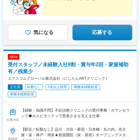
■大阪国際がんセンター月給19万2100円～（試用期間：時給1250
円）《兵庫県》■神戸市立医療センター中央市民病院月給19万
2100円～（試用期間：時給1250円）■宝塚市立病院月給17万
9800円～（試用期間：時給1170円）■加古川中央市民病院月給17
万6800円～（試用期間：時給1150円）＞＞ 資格取得支援＋資格
手当あり！ ＜＜当社は資格取得支援も豊富。資格取得後に支給さ
気になる
応募する
れる資格手当は月ごとの支給なので、収入も着実にUP！※資格手
当の詳細は『待遇・福利厚生』欄へ！
NEW
受付スタッフ／未経験入社9割・賞与年2回・家賃補助
有／残業少
エクスコムグローバル株式会社（にしたんARTクリニック）
正社員
転勤なし
5名以上採用
職種未経験歓迎
業種未経験歓迎
【経験・知識不問】不妊治療クリニックの受付事務・カウンセリ
ング◆ホスピタリティで患者さまを支える仕事
仕事内容
【駅近／転勤なし】品川・渋谷・新宿・日本橋・丸の内・名古
屋・栄・神戸・博多★新規開院（栄・新宿）オープニングスタッ
勤務地