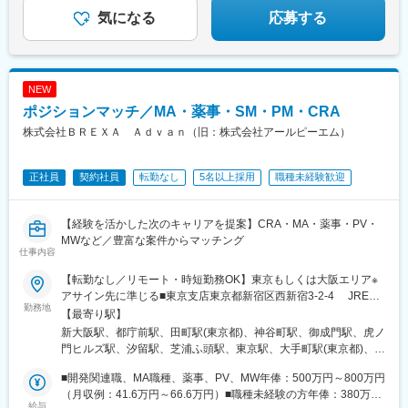
気になる
応募する
NEW
ポジションマッチ／MA・薬事・SM・PM・CRA
株式会社ＢＲＥＸＡ Ａｄｖａｎ（旧：株式会社アールピーエム）
正社員
契約社員
転勤なし
5名以上採用
職種未経験歓迎
【経験を活かした次のキャリアを提案】CRA・MA・薬事・PV・
MWなど／豊富な案件からマッチング
仕事内容
【転勤なし／リモート・時短勤務OK】東京もしくは大阪エリア※
アサイン先に準じる■東京支店東京都新宿区西新宿3-2-4 JRE西
勤務地
新宿テラス5F＜アクセス＞各線「新宿駅」南口より徒歩10分※地
【最寄り駅】
下道「0-1」出口より徒歩1分＜クライアント先／東京都内＞港
新大阪駅、都庁前駅、田町駅(東京都)、神谷町駅、御成門駅、虎ノ
区、千代田区、中央区、品川区、世田谷区、大田区、渋谷区、豊
門ヒルズ駅、汐留駅、芝浦ふ頭駅、東京駅、大手町駅(東京都)、築
島区、他■大阪本社大阪府大阪市淀川区宮原3-5-36新大阪トラスト
地駅、京橋駅(東京都)、日本橋駅(東京都)、大崎駅、二子玉川駅、
タワー19F＜アクセス＞「新大阪駅」より徒歩4分＜クライアント
■開発関連職、MA職種、薬事、PV、MW年俸：500万円～800万円
蒲田駅、千駄ケ谷駅、恵比寿駅、池袋駅、大阪駅、心斎橋駅、神
先／大阪府・兵庫県・京都府など＞大阪市北区、大阪市中央区、
（月収例：41.6万円～66.6万円）■職種未経験の方年俸：380万円
戸三宮駅(阪神)、渡辺橋駅、本町駅、打出駅、大阪ビジネスパーク
給与