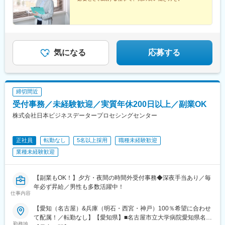
気になる
応募する
締切間近
受付事務／未経験歓迎／実質年休200日以上／副業OK
株式会社日本ビジネスデータープロセシングセンター
正社員
転勤なし
5名以上採用
職種未経験歓迎
業種未経験歓迎
【副業もOK！】夕方・夜間の時間外受付事務◆深夜手当あり／毎
年必ず昇給／男性も多数活躍中！
仕事内容
【愛知（名古屋）&兵庫（明石・西宮・神戸）100％希望に合わせ
て配属！／転勤なし】【愛知県】■名古屋市立大学病院愛知県名古
勤務地