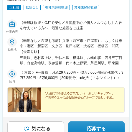
・お困りごとのヒアリング、導入済み機器のアフターメンテナン
究ノウハウを活かした製造・品質管理を行うことで、品質の高い
正社員
転勤なし
職種未経験歓迎
業種未経験歓迎
ス
原薬を安定的に確保する体制を構築し、原薬からこだわった製品
・新製品の案内、見積り作成、問い合わせ対応
づくりを可能にしています。
・院長や責任者との面談、定期的なフォロー訪問
【未経験歓迎・OJTで安心／反響型中心／個人ノルマなし】入居
・1日5～10件の訪問を行い、スピード感ある対応で信頼関係を構
変更の範囲：会社の定める業務
を考えている方へ、最適な施設をご提案
築
仕事内容
【転勤なし／希望を考慮】兵庫（西宮市・芦屋市）、もしくは東
■組織構成
京（港区・新宿区・文京区・世田谷区・渋谷区・板橋区・武蔵野
営業5名（30代～50代）、サービス2名、事務1名
勤務地
市内）のいずれかにて勤務■ホスピタルメント武蔵野三鷹駅 徒歩7
【最寄り駅】
分■ホスピタルメント板橋ときわ台志村坂上駅 徒歩12分ときわ台
■担当製品
三鷹駅、志村坂上駅、千駄木駅、根津駅、八幡山駅、四谷三丁目
駅 徒歩14分■ホスピタルメント文京千駄木千駄木駅 徒歩7分本駒
主力は低周波治療器、ウォーターマッサージベッド、牽引治療器
駅、白金高輪駅、表参道駅、代々木上原駅、芦屋川駅、甲東園
込駅 徒歩12分■ホスピタルメント文京グラン千駄木駅 徒歩7分西
の3種です。視覚的に操作しやすいタッチパネル搭載モデルや、世
駅、西日暮里駅、東大前駅、上北沢駅、新宿御苑前駅、幡ケ谷
日暮里駅 徒歩10分■ホスピタルメント本郷根津駅 徒歩6分東大前
《 東京 》■一般職：月給29万250円～43万5,000円固定残業代：3
界初の機能を備えた製品など、従来品に改良を加えたラインナッ
駅、本駒込駅、国立競技場駅、代々木八幡駅
駅 徒歩9分■ホスピタルメント世田谷八幡山八幡山駅 徒歩8分■ホ
万7,250円～5万6,000円（20時間分）■統括（マネジメント）：月
プが特徴です。整形外科クリニック、病院、福祉施設、接骨院な
給与
スピタルメント四谷大京町四谷三丁目駅 徒歩7分信濃町駅 徒歩11
給36万2,250円～50万8,000円固定残業代：4万6,500円～6万
ど幅広い施設で利用されており、利用者のリハビリや身体のケア
分■ホスピタルメント白金白金高輪駅 徒歩4分広尾駅 徒歩15分■ホ
5,250円（20時間分）《 兵庫 》■一般職：月給25万1500円～37万
を支える役割を担います。
スピタルメント青山表参道駅 徒歩7分■ホスピタルメント代々木上
7000円固定残業代：3万3,000円～4万9,000円 （20時間分）■統括
“人生に彩を添える営業”という、新しいキャリアへ。
・低周波治療器
年商800億円の総合医療福祉グループで新しい挑戦。
原代々木上原駅 徒歩5分■ホスピタルメント芦屋 ※送迎あり朝日
（マネジメント）：月給 37万7000円～44万円固定残業代：4万
電気刺激を用いて筋肉のこりや痛みの緩和をサポートする機器。
ヶ丘バス停 徒歩1分 ■ホスピタルメント甲東園 ※送迎あり甲東
9,000円～5万7,000円（20時間分）※すべての月給に月20時間分の
整形外科や接骨院など幅広い施設で使用されています。
園駅 徒歩15分※屋内全面禁煙※住所は下記『勤務地一覧』をご確認
固定残業代を含み、超過分は追加で支給します。※いずれも経験・
・ウォーターマッサージベッド
ください
スキル・能力を考慮の上、給与を決定します。＼＼インセンティ
水圧によるマッサージで全身の筋緊張をほぐす機器。利用者が横
ブ制度試験導入中！／／2025年度より試験的にインセンティブ制
になるだけで施術でき、リラクゼーションやリハビリの補助とし
度を導入しています。個人の契約数のラインを設け、ラインを超
て導入されています。
気になる
応募する
えた分1件ごとにインセンティブを支給しています。※状況を見な
・牽引治療器