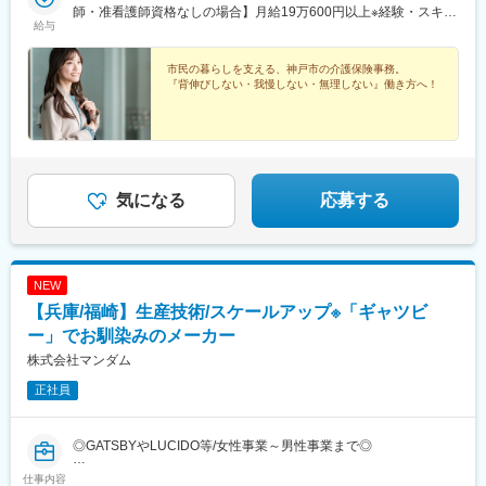
師・准看護師資格なしの場合】月給19万600円以上※経験・スキル
給与
などにより優遇します※毎年必ず昇給しています。経験を積めば積
むほど収入も着実にアップ！
市民の暮らしを支える、神戸市の介護保険事務。
『背伸びしない・我慢しない・無理しない』働き方へ！
気になる
応募する
NEW
【兵庫/福崎】生産技術/スケールアップ※「ギャツビ
ー」でお馴染みのメーカー
株式会社マンダム
正社員
◎GATSBYやLUCIDO等/女性事業～男性事業まで◎
仕事内容
■採用背景：