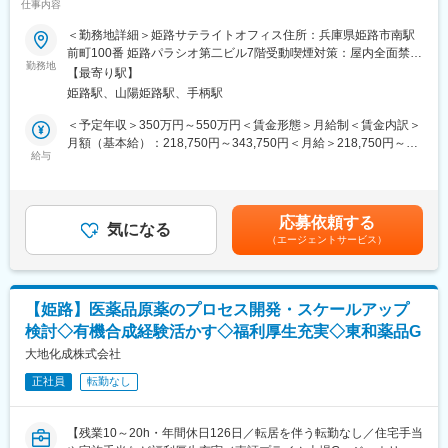
通信教育、階層別研修、専門別教育、公募制研修、語学学習支援
仕事内容
医療事務の受託サービスにおける既存顧客のアカウント担当とし
など
て、以下の業務をご担当いただきます。
＜勤務地詳細＞姫路サテライトオフィス住所：兵庫県姫路市南駅
前町100番 姫路パラシオ第二ビル7階受動喫煙対策：屋内全面禁煙
■当社の製品（一部抜粋）：
■具体的には：
勤務地
変更の範囲：会社の定める事業所
<GATSBY/ギャッツビー>
【最寄り駅】
◆クライアント（医療機関）との関係性構築と折衝・提案
1978年発売以来、いつの時代も常に「旬のかっこよさ」を提案
姫路駅、山陽姫路駅、手柄駅
担当する病院の事務長、医事課長、職員と信頼関係を構築し、パ
し、男性のトータルグルーミング研究に根ざした確かな品質で、
ートナーとして課題解決に向けた提案を行います。
＜予定年収＞350万円～550万円＜賃金形態＞月給制＜賃金内訳＞
高い認知と信頼感を確立してきたメンズコスメブランド。
・病院の事務長や担当者への定期訪問を通じたニーズ、要望・課
月額（基本給）：218,750円～343,750円＜月給＞218,750円～
<Bifesta/ビフェスタ>
題のヒアリング、課題解決に向けた提案
給与
343,750円＜昇給有無＞有＜残業手当＞有＜給与補足＞※経験・前
素肌から輝きたい女性に、キレイを楽しむクレンジングシーンを
・業務フローの改善や、人員最適化の検討と提案
職年収を考慮して決定いたします。■賞与：年2回（6月・12月）■
提案するブランドとして2011年に誕生。現在では、日本だけでは
・契約更新手続き、条件交渉
昇給：年1回（4月）賃金はあくまでも目安の金額であり、選考を
なく、アジア各国で支持されています
通じて上下する可能性があります。月給(月額)は固定手当を含めた
応募依頼する
◆医療事務スタッフのマネジメント
気になる
表記です。
変更の範囲：会社の定める業務
（エージェントサービス）
受託先医療機関で働くスタッフが安心して働ける環境を整え、現
場のマネージャーと一緒にサービスクオリティの向上に努めま
す。
・現場責任者（病院マネージャー、リーダー）のサポートと育成
【姫路】医薬品原薬のプロセス開発・スケールアップ
・面談、部署ミーティング等による適切な人員配置の調整/実行
検討◇有機合成経験活かす◇福利厚生充実◇東和薬品G
・労務管理、モチベーション管理、定着率向上施策の実施
大地化成株式会社
◆収支・運営管理
正社員
転勤なし
・担当案件の売上・コスト管理
・IT・DX活用による人件費最適化や運用改善の検討・提案
・医療法規やコンプライアンスの遵守状況の確認・指導
【残業10～20h・年間休日126日／転居を伴う転勤なし／住宅手当