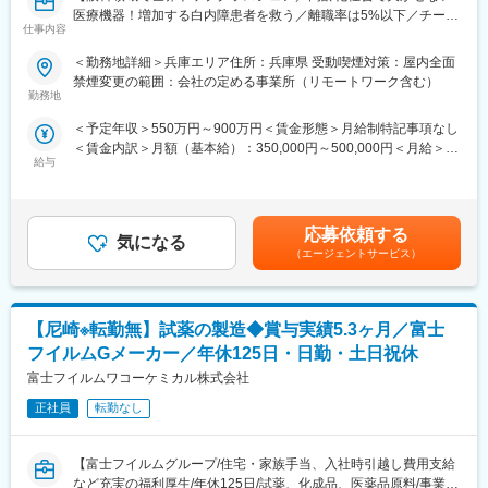
・住宅手当：単身赴任者および一人暮らしの独身者（規定あり）
医療機器！増加する白内障患者を救う／離職率は5%以下／チー
・家族手当、ファミリサポート休暇（年5日：ご家族の通院や行事
仕事内容
ム・個人の達成度で評価】
参加などに利用）あり
＜勤務地詳細＞兵庫エリア住所：兵庫県 受動喫煙対策：屋内全面
・育休取得後の復職率100％（実績）
■職務内容について
禁煙変更の範囲：会社の定める事業所（リモートワーク含む）
・眼科医に対して、情報提供/臨床試験等のデータ/海外の症例情報
勤務地
■教育体制
等を提供しながら、白内障などの治療に使われる医療機器(眼内レ
入社後はOJTを通じて年代の近い先輩が丁寧に指導します。
＜予定年収＞550万円～900万円＜賃金形態＞月給制特記事項なし
ンズ、機器等)を販売していただきます。
研修制度や社内教育（GMP、安全、法令等）も充実しています。
＜賃金内訳＞月額（基本給）：350,000円～500,000円＜月給＞
60代の7割以上の方は白内障と言われており、今後加速する高齢
必要な資格取得にかかる費用は会社が全額負担。
給与
350,000円～500,000円＜昇給有無＞有＜残業手当＞有＜給与補足
化社会においてなくてはならない医療機器です。
通信教育、eラーニング、語学学習支援など自己研鑽の機会が豊
＞※記載年収は目安となります。■前職・経験考慮のうえ、弊社規
富。
定により優遇致します■セールスインセンティブあり賃金はあくま
■営業スタイルについて
でも目安の金額であり、選考を通じて上下する可能性がありま
直行直帰/ホームオフィス型での働き方が可能です。
応募依頼する
■キャリアパス
気になる
す。月給(月額)は固定手当を含めた表記です。
タイムマネジメントなども自分で決めていただけるので、裁量権
（エージェントサービス）
入社後、研究開発業務を担当いただきますが、適正・希望に応じ
を持って就業いただけます。
て品質管理、品質保証、製造などへの異動も可能です。半年ごと
またグローバルでも日本国内でもトップシェアであり、製品優位
のキャリア面談を通じて、個人の目標に沿ったキャリアプランを
性があるため、各顧客に深く入り込む関係性を築けます。
一緒に構築します。
【尼崎※転勤無】試薬の製造◆賞与実績5.3ヶ月／富士
他事業部の営業担当とも情報を共有しながら、医師に対して営業
をすることもあり、眼科領域に関して総合的な提案が出来ること
フイルムGメーカー／年休125日・日勤・土日祝休
■当社について：
が当社の強みであり、ドクターから圧倒的な信頼を頂いておりま
富士フイルムワコーケミカル株式会社
東和薬品の100％子会社として、原薬の研究・製造を通じてジェ
す。
ネリック医薬品の安定供給に貢献しています。原薬の研究ノウハ
正社員
転勤なし
ウを活かし、製造・品質管理をおこなうことで、高品質な原薬を
■評価制度について
安定的に供給しています。また、分析受託サービスでは、ニトロ
評価制度においては、チーム・個人の達成度合いで評価が決ま
ソアミン類や元素不純物の分析法開発からロット分析、異物同定
【富士フイルムグループ/住宅・家族手当、入社時引越し費用支給
り、年始にはアワードなども実施してチーム表彰もございます。
などもおこなっています。
など充実の福利厚生/年休125日/試薬、化成品、医薬品原料/事業拡