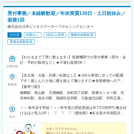
・医療の最前線で働く方からの信頼と期待に応え、感謝される瞬
間は、日本の医療を支える存在であることを実感します。
受付事務／未経験歓迎／年休実質130日・土日祝休み／
変更の範囲：会社の定める業務
面接1回
株式会社日本ビジネスデータープロセシングセンター
正社員
転勤なし
5名以上採用
職種未経験歓迎
業種未経験歓迎
【わかるまで丁寧に教えます♪】医療機関での受付事務（受付・会
計・予約の取得など）★子連れ面接OK！
仕事内容
【名古屋・大阪・兵庫／転勤なし】★100％希望に沿っての配属
です！親しんだ土地に腰を据えて働けます◎★各勤務地へのアク
勤務地
セスは下の『勤務地一覧』をCHECK《愛知県》■名古屋大学病院
【最寄り駅】
愛知県名古屋市昭和区鶴舞町65番地■名古屋市立大学病院名古屋
鶴舞駅、桜山駅、天満橋駅、谷町四丁目駅、医療センター駅、売
市瑞穂区瑞穂町字川澄1番地《大阪府》■大手前病院大阪府大阪市
布神社駅、加古川駅、瑞穂区役所駅、大阪城北詰駅、市民広場
中央区大手前1-5-34■大阪国際がんセンター大阪府大阪市中央区大
駅、南公園駅
手前3-1-69《兵庫県》■神戸市立医療センター中央市民病院 ※車
＞＞ 毎年必ず昇給！＜＜昨年度の昇給実績は年7万2000円♪働き続
通勤OK兵庫県神戸市中央区港島南町2-1-1■宝塚市立病院 ※車通
けるほど収入UP！ ▽ ▽ ▽《愛知県》■名古屋大学病院月給
給与
勤応相談兵庫県宝塚市小浜4丁目5-1■加古川中央市民病院 ※車通
17万9300円～19万8500円（試用期間：時給1250円）■名古屋市
勤も応相談兵庫県加古川市加古川町本町439
立大学病院月給19万2100円～（試用期間：時給1250円～）《大
阪府》■大手前病院月給19万8500円～（試用期間：時給1250円）
人生ってドラマだらけ。
味わいつくさなきゃ、もったいない。