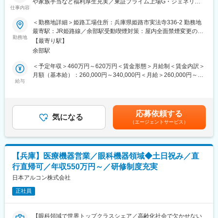
や家族手当など福利厚生充実／東証プライム上場G・ジェネリッ
◆現場オペレーションの統括
仕事内容
ク医薬品の安定供給に貢献】
・医療事務業務全体の進行管理（受付、会計、診療報酬請求（レ
＜勤務地詳細＞姫路工場住所：兵庫県姫路市実法寺336-2 勤務地
セプト）、電子カルテ管理等）
■業務内容（概要）：
最寄駅：JR姫路線／余部駅受動喫煙対策：屋内全面禁煙変更の範
・トラブル・クレーム発生時のエスカレーション対応
当社製品である原薬（医薬品の有効成分）に関する以下業務を担
勤務地
囲：会社の定める事業所
・新規受託案件の立ち上げ支援、プロセス管理
【最寄り駅】
当していただきます。
余部駅
・原薬のプロセス開発、プロセス改良およびスケールアップ検討
■所属長より
・品質向上やコスト改善を目的とした製法改良
＜予定年収＞460万円～620万円＜賃金形態＞月給制＜賃金内訳＞
本ポジションは、クライアント対応、病院スタッフのマネジメン
・専門知識・技能を活かし、効率的かつ高品質のモノづくりに貢
月額（基本給）：260,000円～340,000円＜月給＞260,000円～
トなど、人とのコミュニケーションが多く発生する業務内容で
献
給与
340,000円＜昇給有無＞有＜残業手当＞有＜給与補足＞■年齢・経
す。個人での業務よりも、チームで目標を達成することや課題に
験・スキルを基に選考を通じて変更になる可能性があります。■賞
対応することに、やりがいや達成感を覚える方を歓迎いたしま
■具体的な業務内容
与：年2回（昨年実績6～7ヶ月）賃金はあくまでも目安の金額で
す。全社員がより働きやすい職場環境の実現を目指し、一丸とな
・ラボ～パイロットスケールでの反応条件最適化、工程設計
あり、選考を通じて上下する可能性があります。月給(月額)は固定
って取り組んでおります。ぜひその一員として、私たちと一緒に
応募依頼する
・スケールアップに伴う安全性評価および工程リスクの抽出と対
気になる
手当を含めた表記です。
取り組んでいただけますと幸いです。を支える、そんな「誇りあ
（エージェントサービス）
策立案
る仕事」に、ぜひ一緒に挑戦しましょう。
・製造現場との連携による量産移管・工程改善の推進
・原料変更に伴う品質への影響確認 など
■当社について：
当社は以下領域で全国30,000名以上の社員が活躍しています。
【兵庫】医療機器営業／眼科機器領域◆土日祝み／直
■組織構成：
医療事業：受付、会計、診療報酬請求業務等の受託・人材派遣
行直帰可／年収550万円～／研修制度充実
配属先人数：5名（年齢や性別に関わらず働きやすい職場です）
介護事業：自立支援と地域トータルケアを理念とした施設運営
フラットな組織で自分の意見が出しやすく、離職率は低めです。
日本アルコン株式会社
こども事業：東京都中心に66か所の認可保育園等を運営
正社員
■働き方／福利厚生：
変更の範囲：会社の定める業務
・年間休日126日（完全週休二日）、月平均残業10～20時間で働
きやすい環境です。
【眼科領域で世界トップクラスシェア／高齢化社会で欠かせない