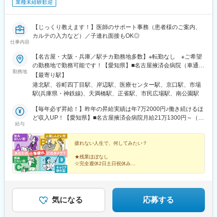
業種未経験歓迎
医療材料の価格は、地域や病院の間で大きなばらつきがため、当
社が、医療スタッフとメーカー、ディーラーの間に立ち、適切な
価格で安定的な調達を実現します。
【じっくり教えます！】医師のサポート事務（患者様のご案内、
カルテの入力など）／子連れ面接もOK◎
【実施内容】
仕事内容
・メーカー、ディーラー（販売代理店）との価格交渉支援
・コストが低い製品を採用するために、ドクターなど医療スタッ
【名古屋・大阪・兵庫／駅チカ勤務地多数】※転勤なし ※ご希望
フへの提案
の勤務地で勤務可能です！【愛知県】■名古屋掖済会病院（車通勤
勤務地
※医療スタッフの意向を確認し、コストとのバランスを鑑みて、改
OK）名古屋市中川区松年町4-66【大阪府】■大阪国際がんセンタ
【最寄り駅】
善に向けた提案・各所の調整を行います。
ー大阪市中央区大手前3-1-69■市立吹田市民病院吹田市岸部新町5-
港北駅、谷町四丁目駅、岸辺駅、医療センター駅、京口駅、市場
7【兵庫県】■神戸市立医療センター中央市民病院（車通勤OK）神
駅(兵庫県・神鉄線)、天満橋駅、正雀駅、市民広場駅、南公園駅
■入社後のサポート体制：
戸市中央区港島南町2-1-1■神戸市立神戸アイセンター病院（車通
・2～3年程度をめどに、商材知識を身につけていただきます。
勤OK）神戸市中央区港島南町2-1-8■兵庫県立はりま姫路総合医療
【毎年必ず昇給！】昨年の昇給実績は年7万2000円♪働き続けるほ
・まずは現場に慣れていただき、その後、価格交渉や医療従事者
センター姫路市神屋町3-264■北播磨総合医療センター兵庫県小野
ど収入UP！【愛知県】■名古屋掖済会病院月給21万1300円～（試
給与
へのコスト削減提案などに挑戦いただきます。
市市場町926-250★受動喫煙対策：屋内禁煙★各勤務地のアクセ
用期間：時給1330円）【大阪府】■大阪国際がんセンター月給21
・基本的にOJTにて現場を学んでいただきます。先輩社員が丁寧
スは 下記の勤務地一覧をチェック！★U・Iターンの方も歓迎！
万4200円～（試用期間：時給1320円）■市立吹田市民病院月給19
にサポートしていくので、初めての方も安心です。
「親しんだ場所に腰を据えて働きたい」が 転職の動機でもOKで
万5400円～（試用期間：時給1230円）【兵庫県】■神戸市立医療
疲れない人生で、何してみたい？
・基本的に、病院へ常駐するスタイルでの勤務となりますが、同
す◎
センター中央市民病院月給21万900円～（試用期間：時給1300
★残業ほぼなし
じ部署のスタッフが常に気にかけてくれるため、不安はすぐに解
円）■神戸市立神戸アイセンター病院月給19万7600円～（試用期
☆完全週休2日土日祝休み
消される環境です。
間：時給1300円）■兵庫県立はりま姫路総合医療センター月給19
★実質年休130日・年末年始はしっかりお休み
※兵庫・和歌山の病院へ配属予定
☆有休取得率80.3％・取得は口頭申請でOK！
万5200円～（試用期間：時給1270円）■北播磨総合医療センター
★育休・産休の取得＆復帰実績も多数
月給20万1700円～（試用期間：時給1270円）＞＞ 資格取得支援
☆業界・職種未経験スタートの先輩がほとんど！
■やりがい：
＋資格手当あり！ ＜＜当社は資格取得支援も豊富。資格取得後に
気になる
応募する
・医療機関の課題やお困りごとの解決により、医療従事者が患者
支給される資格手当は月ごとの支給なので、収入も着実にUP！※
様に向き合う時間が増え、患者様への貢献につながります。
資格手当の詳細は『待遇・福利厚生』欄へ！