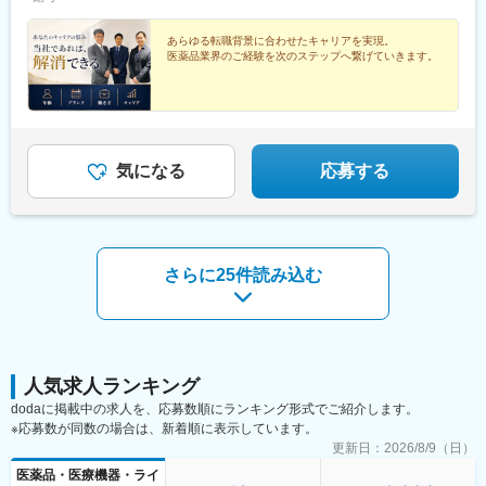
大阪市淀川区、兵庫県神戸市、他※受動喫煙対策：あり（オフィス
～500万円（月収例：31.6万円～41.6万円）・年俸の1／12を毎月
駅、淀屋橋駅、貿易センター駅、守口市駅、平城山駅、長堀橋
内禁煙／アサイン先に準ずる）======POINT======★経験を活
支給いたします。・経験・スキル等を総合的に考慮の上、算定し
駅、南新宿駅、三田駅(東京都)、六本木一丁目駅、新橋駅、二重橋
かせる多彩なキャリアパス★キャリアチェンジ・ブランク復帰歓
ます。・残業代、交通費、出張日当は別途全額支給いたしま
あらゆる転職背景に合わせたキャリアを実現。
前駅、築地市場駅、宝町駅(東京都)、新富町駅(東京都)、三越前
医薬品業界のご経験を次のステップへ繋げていきます。
迎★リモート・時短勤務相談可★年間休日127日／残業月平均10
す。・年齢や定年による年収変動はありません。【年収例】経験
駅、大崎広小路駅、二子新地駅、京急蒲田駅、北参道駅、都電雑
時間程度★50代・60代の入社実績多数★嘱託社員制度あり★取引
や専門性を考慮し、ポジション・待遇を決定しています。・年収
司ケ谷駅、西梅田駅、東三国駅、中之島駅、阿波座駅、京橋駅(大
先300社超・案件120以上
525万円（CRA／30代前半）・年収550万円（MA／30代前半）・
阪府)、肥後橋駅、梅田駅(地下鉄)、土居駅(大阪府)、松屋町駅、新
年収650万円（薬事／40代前半）・年収410万円（内勤サポート・
宿駅、麻布十番駅、虎ノ門駅、竹橋駅、東銀座駅、銀座一丁目
職種未経験／20代後半）・年収660万円（薬事／60代・嘱託社員
駅、月島駅、茅場町駅、五反田駅、国立競技場駅、東池袋駅、大
入社）
阪梅田駅(阪神線)、四ツ橋駅、東淀川駅、三宮・花時計前駅、大阪
気になる
応募する
城公園駅、大江橋駅、太子橋今市駅
さらに25件読み込む
人気求人ランキング
dodaに掲載中の求人を、応募数順にランキング形式でご紹介します。
※応募数が同数の場合は、新着順に表示しています。
更新日：
2026/8/9（日）
医薬品・医療機器・ライ