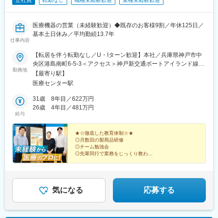
正社員
転勤なし
職種未経験歓迎
業種未経験歓迎
医療機器の営業（未経験歓迎）◆既存のお客様9割／年休125日／
基本土日休み／平均勤続13.7年
仕事内容
【転居を伴う転勤なし／U・Iターン歓迎】本社／兵庫県神戸市中
央区港島南町6-5-3＜アクセス＞神戸新交通ポートアイランド線
勤務地
「医療センター駅」より徒歩5分※受動喫煙防止対策：屋内禁煙
【最寄り駅】
医療センター駅
31歳 8年目／622万円
26歳 4年目／481万円
給与
★☆徹底した教育体制☆★
◎月数回の製商品研修
◎チーム勉強会
◎先輩同行で業務をじっくり教わる
★☆働きやすい環境☆★
◎年間休日125日
◎土日休み
◎インセンティブあり
気になる
応募する
◎兵庫県外への転勤なし