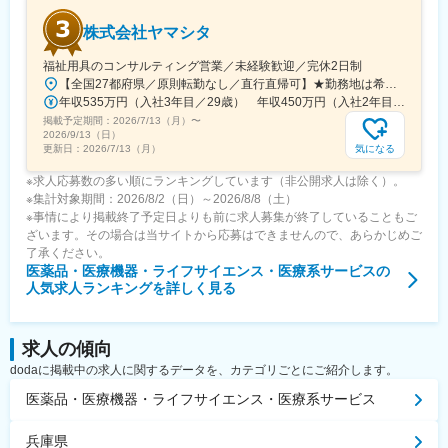
株式会社ヤマシタ
福祉用具のコンサルティング営業／未経験歓迎／完休2日制
【全国27都府県／原則転勤なし／直行直帰可】★勤務地は希望を考慮★拠点により車通勤OK※充足状況により、ご希望の勤務地での募集が終了している場合があります。※転居を伴う転勤の有無は、半年ごとに希望を伺い、選択いただけます。■東北■・宮城県（仙台市）■関東■・東京都（東京23区など）・神奈川県（横浜市など）・埼玉県（さいたま市など）・千葉県（千葉市など）・茨城県（水戸市）・栃木県（宇都宮市／足利市）・群馬県（前橋市）■東海■・愛知県（名古屋市／豊田市／豊橋市／小牧市）・静岡県（静岡市／浜松市／沼津市／焼津市／富士市）・岐阜県（岐阜市）・三重県（四日市市）■信越・北陸■・長野県（長野市）・山梨県（甲府市）・石川県（金沢市）・富山県（富山市）・福井県（福井市）■関西■・大阪府・兵庫県（神戸市／尼崎市／姫路市）・京都府（京都市）・奈良県（奈良市／天理市）・滋賀県（大津市／彦根市）・和歌山県（和歌山市／田辺市）■中国■・広島県（広島市）・岡山県（岡山市）■四国■・香川県（高松市）■九州■・福岡県（福岡市）
年収535万円（入社3年目／29歳） 年収450万円（入社2年目／26歳）
掲載予定期間：
2026/7/13（月）
〜
2026/9/13（日）
気になる
更新日：
2026/7/13（月）
※求人応募数の多い順にランキングしています（非公開求人は除く）。
※集計対象期間：2026/8/2（日）～2026/8/8（土）
※事情により掲載終了予定日よりも前に求人募集が終了していることもご
ざいます。その場合は当サイトから応募はできませんので、あらかじめご
了承ください。
医薬品・医療機器・ライフサイエンス・医療系サービス
の
人気求人ランキングを詳しく見る
求人の傾向
dodaに掲載中の求人に関するデータを、カテゴリごとにご紹介します。
医薬品・医療機器・ライフサイエンス・医療系サービス
兵庫県