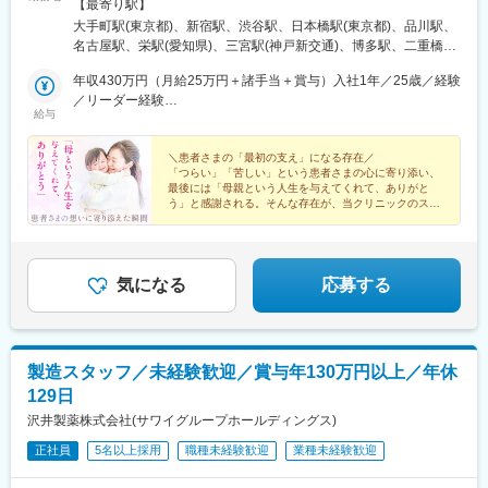
フも大歓迎！日本最大級の不妊治療クリニック＜勤務地＞■東京丸
【最寄り駅】
の内本院：東京都千代田区大手町1-1-3 大手センタービル1階■新
大手町駅(東京都)、新宿駅、渋谷駅、日本橋駅(東京都)、品川駅、
宿院：東京都新宿区新宿3-25-1 ヒューリック新宿ビル10階■新宿
名古屋駅、栄駅(愛知県)、三宮駅(神戸新交通)、博多駅、二重橋前
西口院：東京都新宿区西新宿一丁目9番 明治安田新宿ビル■渋谷
駅、新宿駅(東京メトロ)、新宿西口駅、三越前駅、北品川駅、近鉄
院：東京都渋谷区渋谷1-10-9 MIYAMASU TOWER2階■日本橋院：
年収430万円（月給25万円＋諸手当＋賞与）入社1年／25歳／経験
名古屋駅、栄町駅(愛知県)、神戸三宮駅(阪神)、東京駅、茅場町
東京都中央区日本橋2-5-1 日本橋高島屋S.C.新館4階■品川院：東
／リーダー経験
駅、名鉄名古屋駅、久屋大通駅、三ノ宮駅
給与
京都港区港南2-15-2 品川インターシティS&R棟5階■名古屋駅前
年収390万円（月給27万円＋諸手当＋賞与）入社2年／35歳／未経
院：愛知県名古屋市中村区名駅3-28-12 大名古屋ビルヂング8階■
験／接客経験有
名古屋栄院：愛知県名古屋市中区錦三丁目25番1号 ザ・ランドマ
＼患者さまの「最初の支え」になる存在／
「つらい」「苦しい」という患者さまの心に寄り添い、
ーク名古屋栄16階■神戸三宮院：兵庫県神戸市中央区雲井通7丁目
最後には「母親という人生を与えてくれて、ありがと
1-1 ミント神戸 15階■博多駅前院：福岡県福岡市博多区博多駅東2-
う」と感謝される。そんな存在が、当クリニックのスタ
5-33 ゲートスクエア博多駅前3階※受動喫煙対策あり
ッフです。
気になる
応募する
製造スタッフ／未経験歓迎／賞与年130万円以上／年休
129日
沢井製薬株式会社(サワイグループホールディングス)
正社員
5名以上採用
職種未経験歓迎
業種未経験歓迎