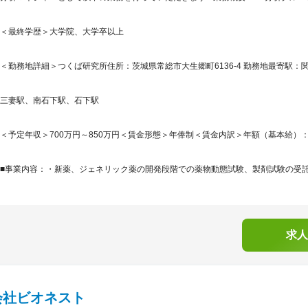
＜最終学歴＞大学院、大学卒以上
＜勤務地詳細＞つくば研究所住所：茨城県常総市大生郷町6136-4 勤務地最寄駅：関
三妻駅、南石下駅、石下駅
＜予定年収＞700万円～850万円＜賃金形態＞年俸制＜賃金内訳＞年額（基本給）：7,000,
■事業内容：・新薬、ジェネリック薬の開発段階での薬物動態試験、製剤試験の受託業
求人
会社ビオネスト