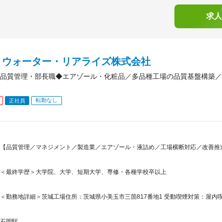
求人
・ウォーター・リアライズ株式会社
品質管理・部長職◆エアゾール・化粧品／多品種工場の品質基盤構築／
転勤なし
正社員
【品質管理／マネジメント／製造業／エアゾール・液詰め／工場横断対応／改善推進
＜最終学歴＞大学院、大学、短期大学、専修・各種学校卒以上
＜勤務地詳細＞茨城工場住所：茨城県小美玉市三箇817番地1 受動喫煙対策：屋内
石岡駅