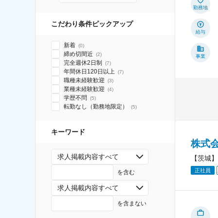
勤務地
こだわり条件ピックアップ
給与
新着
(
0
)
締め切間近
(
2
)
事業
完全週休2日制
(
7
)
年間休日120日以上
(
7
)
職種未経験歓迎
(
3
)
業種未経験歓迎
(
4
)
学歴不問
(
5
)
転勤なし（勤務地限定）
(
5
)
キーワード
株式
求人掲載内容すべて
【茨城】
正社員
を含む
求人掲載内容すべて
を含まない