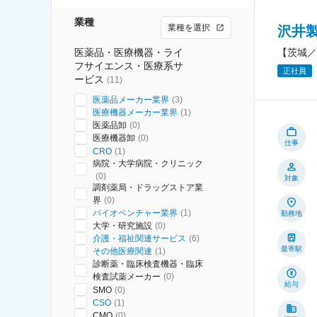
業種
業種を選択
沢井
医薬品・医療機器・ライ
【茨城／
フサイエンス・医療系サ
正社員
ービス
(
11
)
医薬品メーカー業界
(
3
)
医療機器メーカー業界
(
1
)
医薬品卸
(
0
)
医療機器卸
(
0
)
仕事
CRO
(
1
)
病院・大学病院・クリニック
(
0
)
対象
調剤薬局・ドラッグストア業
界
(
0
)
バイオベンチャー業界
(
1
)
勤務地
大学・研究施設
(
0
)
介護・福祉関連サービス
(
6
)
最寄駅
その他医療関連
(
1
)
診断薬・臨床検査機器・臨床
検査試薬メーカー
(
0
)
給与
SMO
(
0
)
CSO
(
1
)
CMO
(
0
)