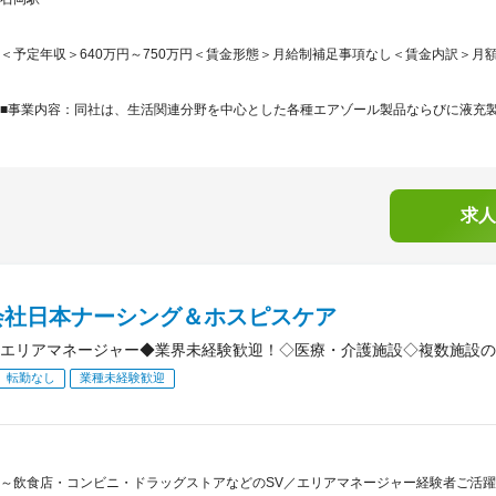
＜予定年収＞640万円～750万円＜賃金形態＞月給制補足事項なし＜賃金内訳＞月額（基本
■事業内容：同社は、生活関連分野を中心とした各種エアゾール製品ならびに液充製品
求人
会社日本ナーシング＆ホスピスケア
エリアマネージャー◆業界未経験歓迎！◇医療・介護施設◇複数施設の
転勤なし
業種未経験歓迎
～飲食店・コンビニ・ドラッグストアなどのSV／エリアマネージャー経験者ご活躍中