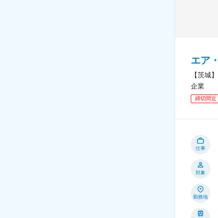
エア
【茨城】
企業
締切間近
仕事
対象
勤務地