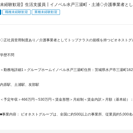
未経験歓迎】生活支援員┃イノベル水戸三湯町・土浦◇介護事業者とし
職種未経験歓迎
業種未経験歓迎
◇正社員登用制度あり／介護事業者としてトップクラスの規模を持つビオネストグルー
学歴不問
＜勤務地詳細1＞グループホームイノベル水戸三湯町住所：茨城県水戸市三湯町162-4
内原駅、土浦駅、友部駅
＜予定年収＞466万円～530万円＜賃金形態＞月給制＜賃金内訳＞月額（基本給）：185
■事業内容： ビオネストグループは、全国に約500以上の事業所、従業員約5,000名