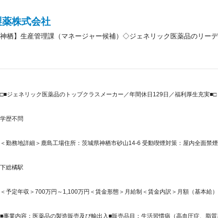
製薬株式会社
神栖】生産管理課（マネージャー候補）◇ジェネリック医薬品のリーデ
□■ジェネリック医薬品のトップクラスメーカー／年間休日129日／福利厚生充実■□
学歴不問
＜勤務地詳細＞鹿島工場住所：茨城県神栖市砂山14-6 受動喫煙対策：屋内全面禁
下総橘駅
＜予定年収＞700万円～1,100万円＜賃金形態＞月給制＜賃金内訳＞月額（基本給）：350,
■事業内容：医薬品の製造販売及び輸出入■販売品目：生活習慣病（高血圧症、脂質異