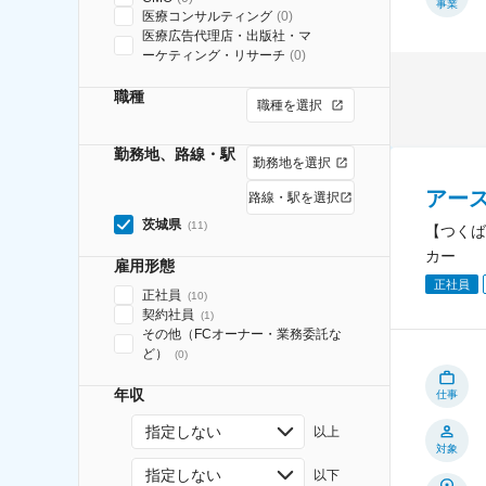
事業
医療コンサルティング
(
0
)
医療広告代理店・出版社・マ
ーケティング・リサーチ
(
0
)
職種
職種を選択
勤務地、路線・駅
勤務地を選択
アー
路線・駅を選択
茨城県
(
11
)
【つくば
カー
雇用形態
正社員
正社員
(
10
)
契約社員
(
1
)
その他（FCオーナー・業務委託な
ど）
(
0
)
年収
仕事
指定しない
以上
対象
指定しない
以下