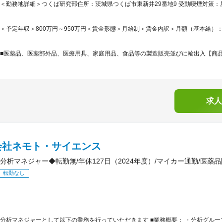
＜勤務地詳細＞つくば研究部住所：茨城県つくば市東新井29番地9 受動喫煙対策
＜予定年収＞800万円～950万円＜賃金形態＞月給制＜賃金内訳＞月額（基本給）：420,0
■医薬品、医薬部外品、医療用具、家庭用品、食品等の製造販売並びに輸出入【商品】
求人
会社ネモト・サイエンス
分析マネジャー◆転勤無/年休127日（2024年度）/マイカー通勤/医薬
転勤なし
分析マネジャーとして以下の業務を行っていただきます ■業務概要： ・分析グルー