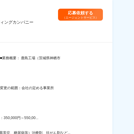
応募依頼する
（エージェントサービス）
ィングカンパニー
 ■業務概要： 鹿島工場（茨城県神栖市
煙変更の範囲：会社の定める事業所
000円～550,00...
常症、糖尿病等）治療剤、抗がん剤など...