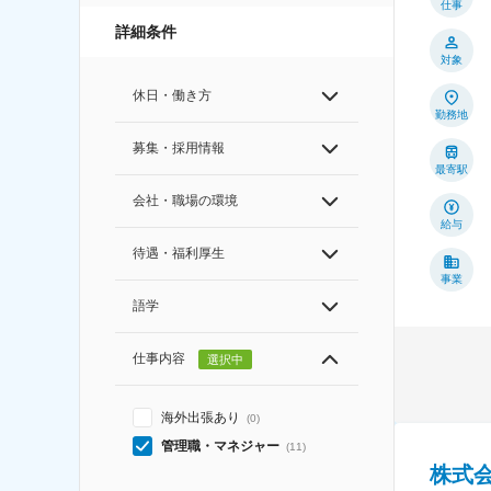
仕事
詳細条件
対象
休日・働き方
勤務地
募集・採用情報
最寄駅
会社・職場の環境
給与
待遇・福利厚生
事業
語学
仕事内容
選択中
海外出張あり
(
0
)
管理職・マネジャー
(
11
)
株式