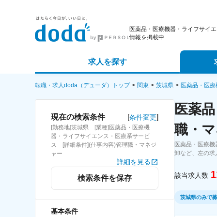
医薬品・医療機器・ライフサイエ
情報を掲載中
求人を探す
詳細条件から探す
エージェ
転職・求人doda（デューダ）トップ
関東
茨城県
医薬品・医療
医薬品
新着求人から探す
スカウト
[
]
現在の検索条件
条件変更
職・マ
[勤務地]茨城県 [業種]医薬品・医療機
求人特集から探す
パートナ
器・ライフサイエンス・医療系サービ
医薬品・医療機
ス [詳細条件](仕事内容)管理職・マネジ
卸など、左の求
ャー
詳細を見る
1
該当求人数
検索条件を保存
茨城県のみで
基本条件