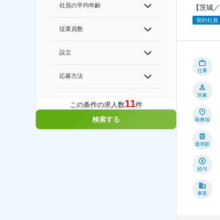
社員の平均年齢
【茨城／
契約社員
従業員数
設立
仕事
応募方法
対象
11
この条件の求人数
件
検索する
勤務地
最寄駅
給与
事業