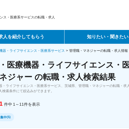
ンス・医療系サービスの転職・求人
求人を紹介してもらう
知りたい・聞きたい
ントサービス
転職ノウハウ
機器・ライフサイエンス・医療系サービス
管理職・マネジャーの転職・求人情報
・医療機器・ライフサイエンス・
サービス
データで見る転職
ネジャー の転職・求人検索結果
ーエージェントサービス
コラム・インタビュー
器・ライフサイエンス・医療系サービス、茨城県、管理職・マネジャーの転職・求
人検索条件にて絞込みができます。
転職Q&A
1
件中
1～11
件
を表示
(
5
)
募集中