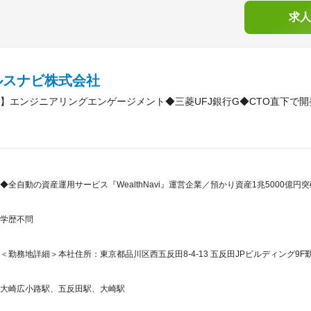
求人
ルスナビ株式会社
】エンジニアリングエンゲージメント◆三菱UFJ銀行G◆CTO直下で
◆全自動の資産運用サービス『WealthNavi』運営企業／預かり資産1兆5000億円
学歴不問
＜勤務地詳細＞本社住所：東京都品川区西五反田8-4-13 五反田JPビルディング9F勤
大崎広小路駅、五反田駅、大崎駅