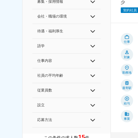
募集・採用情報
少
契約社員
会社・職場の環境
待遇・福利厚生
仕事
語学
対象
仕事内容
勤務地
社員の平均年齢
最寄駅
従業員数
給与
設立
事業
応募方法
15
この条件の求人数
件