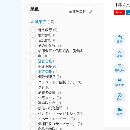
【港区六
業種
業種を選択
New
金融業界
(
15
)
都市銀行
(
0
)
地方銀行
(
0
)
信託銀行
(
0
)
仕事
その他銀行
(
0
)
信用金庫・信用組合・労働金
庫
(
0
)
対象
証券会社
(
1
)
生命保険
(
0
)
勤務地
損害保険
(
1
)
保険代理店
(
0
)
クレジット・信販（ノンバン
最寄駅
ク）
(
0
)
消費者金融
(
0
)
住宅ローン
(
0
)
給与
証券取引所
(
0
)
投信・投資顧問
(
0
)
ベンチャーキャピタル・プラ
事業
イベートエクイティ
(
0
)
債権回収（サービサー）
(
0
)
商品先物取引
(
0
)