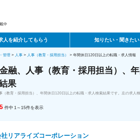
載中
求人を紹介してもらう
知りたい・聞きたい
ントサービス
転職ノウハウ
・管理
人事
人事（教育・採用担当）
年間休日120日以上の転職・求人情報
金融、人事（教育・採用担当）、年間
サービス
データで見る転職
結果
ーエージェントサービス
コラム・インタビュー
事（教育・採用担当）、年間休日120日以上の転職・求人検索結果です。左の求人
転職Q&A
5
件中
1～15
件
を表示
会社リアライズコーポレーション