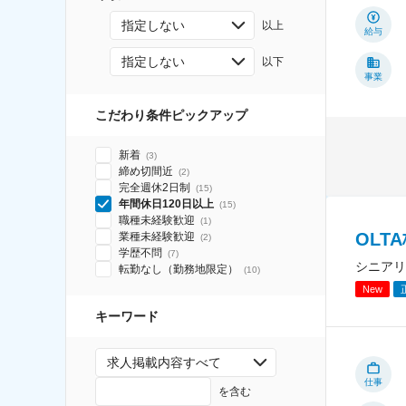
指定しない
以上
給与
指定しない
以下
事業
こだわり条件ピックアップ
新着
(
3
)
締め切間近
(
2
)
完全週休2日制
(
15
)
年間休日120日以上
(
15
)
職種未経験歓迎
(
1
)
OLT
業種未経験歓迎
(
2
)
学歴不問
(
7
)
シニアリ
転勤なし（勤務地限定）
(
10
)
New
キーワード
求人掲載内容すべて
仕事
を含む