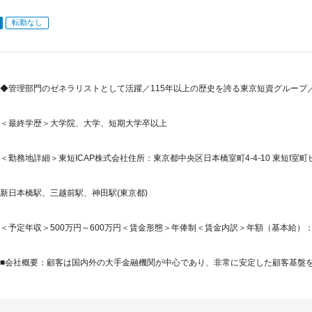
転勤なし
◆管理部門のゼネラリストとして活躍／115年以上の歴史を誇る東京短資グループ
＜最終学歴＞大学院、大学、短期大学卒以上
＜勤務地詳細＞東短ICAP株式会社住所：東京都中央区日本橋室町4-4-10 東短I室町
新日本橋駅、三越前駅、神田駅(東京都)
＜予定年収＞500万円～600万円＜賃金形態＞年俸制＜賃金内訳＞年額（基本給）：5,000,
■会社概要：顧客は国内外の大手金融機関が中心であり、非常に安定した顧客基盤を有