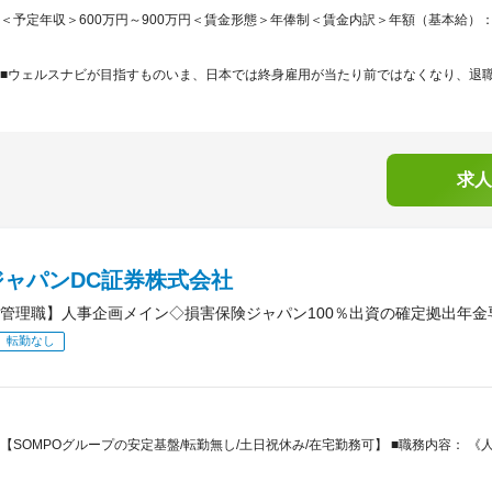
＜予定年収＞600万円～900万円＜賃金形態＞年俸制＜賃金内訳＞年額（基本給）：4,545,
■ウェルスナビが目指すものいま、日本では終身雇用が当たり前ではなくなり、退職金
求人
ジャパンDC証券株式会社
管理職】人事企画メイン◇損害保険ジャパン100％出資の確定拠出年金
転勤なし
【SOMPOグループの安定基盤/転勤無し/土日祝休み/在宅勤務可】 ■職務内容： 