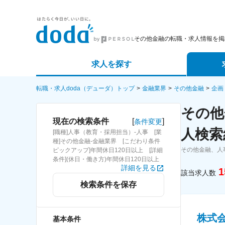
その他金融の転職・求人情報を掲
求人を探す
詳細条件から探す
エージェ
転職・求人doda（デューダ）トップ
金融業界
その他金融
企画
その他
新着求人から探す
スカウト
[
]
現在の検索条件
条件変更
人検索
[職種]人事（教育・採用担当）-人事 [業
求人特集から探す
パートナ
種]その他金融-金融業界 [こだわり条件
その他金融、人
ピックアップ]年間休日120日以上 [詳細
条件](休日・働き方)年間休日120日以上
詳細を見る
1
該当求人数
検索条件を保存
株式
基本条件