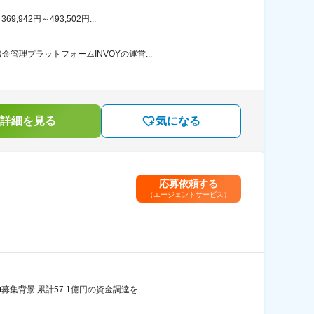
42円～493,502円...
理プラットフォームINVOYの運営...
詳細を見る
気になる
応募依頼する
（エージェントサービス）
募集背景 累計57.1億円の資金調達を