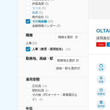
外国為替
(
0
)
リース
(
1
)
短資
(
1
)
格付会社
(
0
)
その他金融
(
15
)
金融情報ベンダー
(
0
)
OLT
職種
職種を選択
採用責任
人事
(
15
)
New
人事（教育・採用担当）
(
15
)
勤務地、路線・駅
勤務地を選択
路線・駅を選択
仕事
雇用形態
対象
正社員
(
13
)
契約社員
(
2
)
勤務地
その他（FCオーナー・業務委託な
ど）
(
0
)
最寄駅
年収