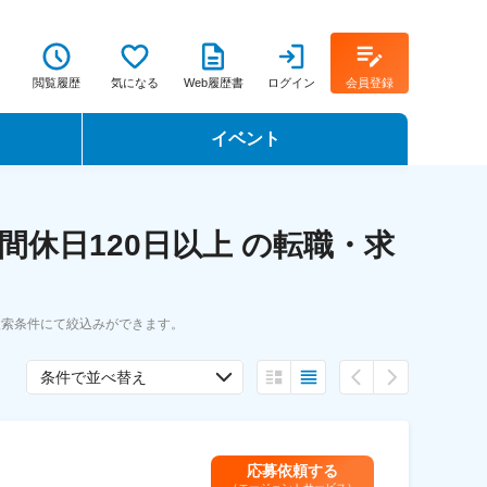
閲覧履歴
気になる
Web履歴書
ログイン
会員登録
イベント
転職イベント・転職セミナー
休日120日以上 の転職・求
転職フェア
転職セミナー動画
検索条件にて絞込みができます。
条件で並べ替え
応募依頼する