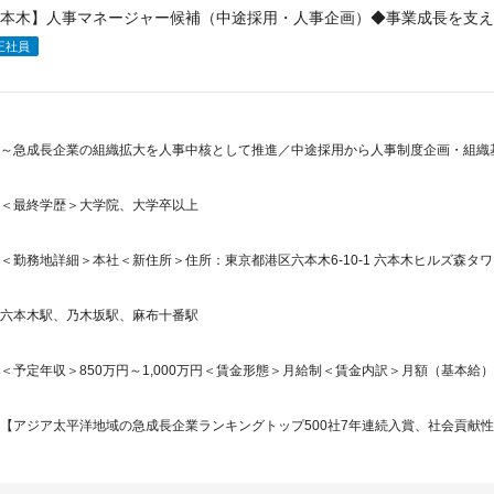
本木】人事マネージャー候補（中途採用・人事企画）◆事業成長を支え
正社員
～急成長企業の組織拡大を人事中核として推進／中途採用から人事制度企画・組織
＜最終学歴＞大学院、大学卒以上
＜勤務地詳細＞本社＜新住所＞住所：東京都港区六本木6-10-1 六本木ヒルズ森タワー34
六本木駅、乃木坂駅、麻布十番駅
＜予定年収＞850万円～1,000万円＜賃金形態＞月給制＜賃金内訳＞月額（基本給）：471,
【アジア太平洋地域の急成長企業ランキングトップ500社7年連続入賞、社会貢献性