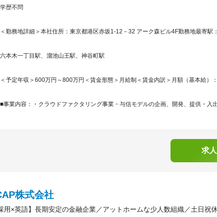
学歴不問
＜勤務地詳細＞本社住所：東京都港区赤坂1-12－32 アーク森ビル4F勤務地最寄駅
六本木一丁目駅、溜池山王駅、神谷町駅
＜予定年収＞600万円～800万円＜賃金形態＞月給制＜賃金内訳＞月額（基本給）：369,9
■事業内容：・クラウドファクタリング事業・与信モデルの企画、開発、提供・入出金管
求人
CAP株式会社
採用×英語】長期安定の金融企業／アットホームな少人数組織／土日祝休