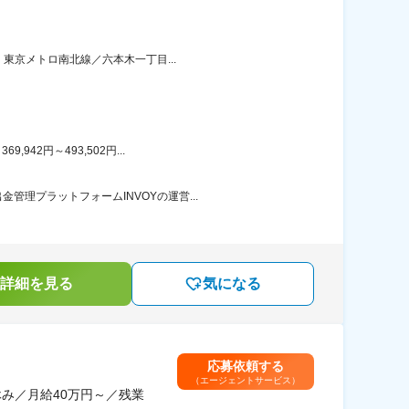
：東京メトロ南北線／六本木一丁目...
42円～493,502円...
理プラットフォームINVOYの運営...
詳細を見る
気になる
応募依頼する
（エージェントサービス）
み／月給40万円～／残業