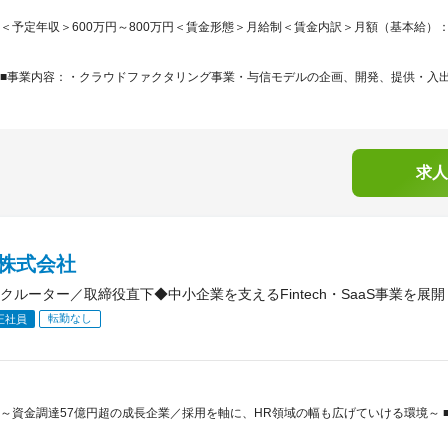
＜予定年収＞600万円～800万円＜賃金形態＞月給制＜賃金内訳＞月額（基本給）：369,9
■事業内容：・クラウドファクタリング事業・与信モデルの企画、開発、提供・入出金管
求人
A株式会社
クルーター／取締役直下◆中小企業を支えるFintech・SaaS事業を展開
転勤なし
正社員
～資金調達57億円超の成長企業／採用を軸に、HR領域の幅も広げていける環境～ ■