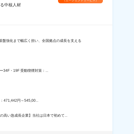
（エージェントサービス）
る中核人材
基盤強化まで幅広く担い、全国拠点の成長を支える
F・19F 受動喫煙対策：...
442円～545,00...
の高い急成長企業】当社は日本で初めて...