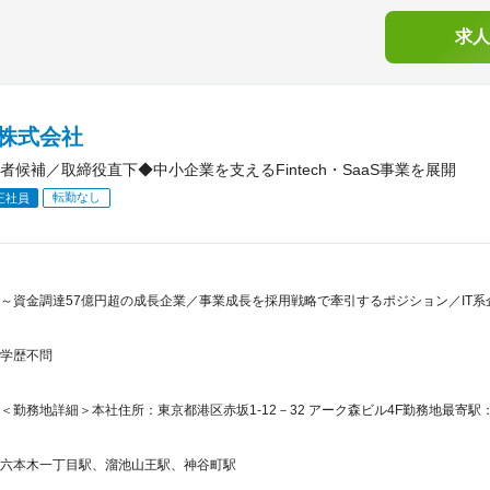
求人
A株式会社
者候補／取締役直下◆中小企業を支えるFintech・SaaS事業を展開
転勤なし
正社員
～資金調達57億円超の成長企業／事業成長を採用戦略で牽引するポジション／IT系企業
学歴不問
＜勤務地詳細＞本社住所：東京都港区赤坂1-12－32 アーク森ビル4F勤務地最寄駅
六本木一丁目駅、溜池山王駅、神谷町駅