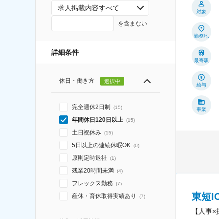
求人掲載内容すべて
対象
を含まない
勤務地
詳細条件
最寄駅
休日・働き方
選択中
給与
完全週休2日制
(
15
)
事業
年間休日120日以上
(
15
)
土日祝休み
(
15
)
5日以上の連続休暇OK
(
0
)
原則定時退社
(
1
)
残業20時間未満
(
4
)
フレックス勤務
(
7
)
東短I
産休・育休取得実績あり
(
7
)
【人事×