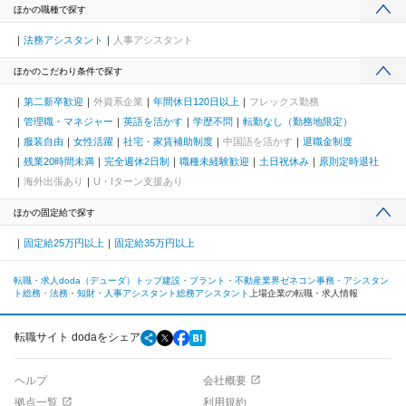
ほかの職種で探す
法務アシスタント
人事アシスタント
ほかのこだわり条件で探す
第二新卒歓迎
外資系企業
年間休日120日以上
フレックス勤務
管理職・マネジャー
英語を活かす
学歴不問
転勤なし（勤務地限定）
服装自由
女性活躍
社宅・家賃補助制度
中国語を活かす
退職金制度
残業20時間未満
完全週休2日制
職種未経験歓迎
土日祝休み
原則定時退社
海外出張あり
U・Iターン支援あり
ほかの固定給で探す
固定給25万円以上
固定給35万円以上
転職・求人doda（デューダ）トップ
建設・プラント・不動産業界
ゼネコン
事務・アシスタン
ト
総務・法務・知財・人事アシスタント
総務アシスタント
上場企業の転職・求人情報
転職サイト dodaをシェア
ヘルプ
会社概要
拠点一覧
利用規約