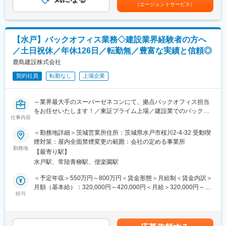
でも目安の金額であり、選考を通じて上下する可能性がありま
（エージェントサービス）
・近隣渉外対応（状況調査、近隣説明資料作成、個別訪問 等）
す。月給(月額)は固定手当を含めた表記です。
・来客対応、式典、広報対応
・簡単なPC設定（マニュアルあり）
・現場管理費の予算作成、実績管理
【水戸】バックオフィス業務◇建設業界経験者の方へ
・経理精算対応
／土日祝休／年休126日／転勤無／豊富な実績と信頼◎
・工事契約内容の確認業務
・工事費他の支払、決算業務
鹿島建設株式会社
・社有車による管轄現場事務所の巡回
契約社員
転勤なし
上場企業
■募集背景：
社内のバックオフィス部門の体制強化のため募集しております。
～業界最大手のスーパーゼネコンにて、拠点バックオフィス担当
をお任せいたします！／東証プライム上場／建設業でのバックオ
◇こんな方にお勧めです◇
仕事内容
フィス経験者歓迎／年休126日／土日祝休み～
・建設業界での事務経験を生かして働きたい方
＜勤務地詳細＞茨城営業所住所：茨城県水戸市桜川2-4-32 受動喫
・資格を生かして事務業務にチャレンジしていきたい方
【変更の範囲：会社の定める業務】
煙対策：屋内全面禁煙変更の範囲：会社の定める事業所
勤務地
■同社の魅力と特徴：
【最寄り駅】
■業務内容：
【1840年創業／売上高1兆超え／歴史と技術の鹿島建設】
水戸駅、常陸青柳駅、偕楽園駅
同社の事務系総合職が担当する現場事務業務全般の補助をお任せ
同社は、江戸の大工業からはじまり、洋館建築で名を馳せ、「洋
いたします。
＜予定年収＞550万円～800万円＜賃金形態＞月給制＜賃金内訳＞
館建築の鹿島」と呼ばれるほか、その後明治・大正・昭和と時代
総務、労務管理、経理などの事務業務を担当していただきます。
月額（基本給）：320,000円～420,000円＜月給＞320,000円～
毎に「鉄道の鹿島」「ダムの鹿島」と大きな実績を残しながら、
入社後は上長がOJTにて指導しますので、当初から単独で対応さ
給与
420,000円＜昇給有無＞有＜残業手当＞有＜給与補足＞※経験、ス
人々が安心・安全・快適に暮らすことが出来る社会を目指し、建
せるケースはございません。
キル、年齢等により判断いたします。※上記は残業時間（40hした
設事業を通して経済・産業に貢献をしてきました。
場合）込みでの年収です。※残業を毎月40ｈするわけではござい
■業務詳細：
ません。■昇給：年1回■賞与：年2回（6月・12月）賃金はあくま
【◇これからの100年をつくる／自動化・ＩＣＴ導入】