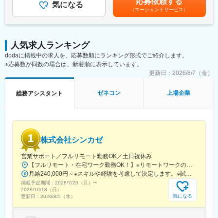
応募依頼する
・建設現場事務所・宿舎設置
気になる
でも目安の金額であり、選考を通じて上下する可能性がありま
建築工事に関わるあらゆる生産プロセスの変革を推進し、生産性
（エージェントサービス）
・近隣渉外対応（状況調査、近隣説明資料作成、個別訪問 等）
す。月給(月額)は固定手当を含めた表記です。
向上を目指す「鹿島スマート生産ビジョン」を策定。ICTを活用し
・来客対応、式典、広報対応
たロボット技術の開発や自動化施工のため技術開発を行っていま
・簡単なPC設定（マニュアルあり）
す。
・現場管理費の予算作成、実績管理
建設機械が自動運転を行う次世代の建設生産システムを世界では
人気求人ランキング
・経理精算対応
じめてダム現場で実現致しました。
dodaに掲載中の求人を、応募数順にランキング形式でご紹介します。
・工事契約内容の確認業務
また、協力会社からの信用も高く、協力会社がいてこその現場で
※応募数が同数の場合は、新着順に表示しています。
・工事費他の支払、決算業務
あるという考えが有り「鹿島の社員は紳士的で面倒見が良い」と
・社有車による管轄現場事務所の巡回
更新日：
2026/8/7（金）
よくいわれています。
■募集背景：
ゼネコン
上場企業
総務アシスタント
変更の範囲：会社の定める業務
社内のバックオフィス部門の体制強化のため募集しております。
◇こんな方にお勧めです◇
・建設業界での事務経験を生かして働きたい方
・資格を生かして事務業務にチャレンジしていきたい方
株式会社シンカゼ
■同社の魅力と特徴：
営業サポート／フルリモート勤務OK／土日祝休み
【1840年創業／売上高1兆超え／歴史と技術の鹿島建設】
【フルリモート・在宅ワーク勤務OK！】※リモートワークの場合も、年に数回出社を依頼する可能性があります。＜東京営業所＞東京都新宿区西新宿7-7-26 3階［最寄り駅］各線「新宿駅」徒歩8分JR「大久保駅」徒歩4分＜支店＞茨城県日立市大みか町［最寄り駅］JR「大甕駅」徒歩8分
同社は、江戸の大工業からはじまり、洋館建築で名を馳せ、「洋
月給240,000円～※スキルや経験を考慮して決定します。※試用期間中(3か月)の給与条件は変わりません。
館建築の鹿島」と呼ばれるほか、その後明治・大正・昭和と時代
掲載予定期間：
2026/7/20（月）
〜
毎に「鉄道の鹿島」「ダムの鹿島」と大きな実績を残しながら、
2026/10/18（日）
人々が安心・安全・快適に暮らすことが出来る社会を目指し、建
気になる
更新日：
2026/8/5（水）
設事業を通して経済・産業に貢献をしてきました。