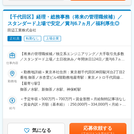
社内外の関係者と連携しながら、円滑な施設運営の推進および組
変更の範囲：会社の定める業務
織全体の管理業務のサポートをご担当いただきます。
【千代田区】経理・総務事務（将来の管理職候補）／
■業務詳細
スタンダード上場で安定／賞与6.7ヵ月／福利厚生◎
・各種報告書や計画書類の作成および取りまとめ業務
・斎場の運営部門と連携した事務サポート、社外関係者との連絡
田辺工業株式会社
調整
正社員
転勤なし
上場企業
・葬祭業者との窓口受付補助およびトラブル・クレーム一次対応
・金銭管理（売上金の管理、銀行対応、業務委託料の確認・改
定）
【将来の管理職候補／独立系エンジニアリング／大手取引先多数
・人事・労務・経理等の会社管理業務の補助
／スタンダード上場／土日祝休み／年間休日124日／賞与6.7ヵ月
・その他斎場運営や会社運営に付随する幅広い事務業務
仕事内容
／平均勤続年数16.7年／就業環境・福利厚生◎】
・PC（Word、Excel、Teams、Outlook等）を用いた書類作成や
＜勤務地詳細＞東京本社住所：東京都千代田区神田駿河台2丁目2
データ管理
■職務内容：
番地 御茶ノ水杏雲ビル4階勤務地最寄駅：東京メトロ千代田線／
事務職として、営業所内の就業管理からお客様への見積書提出と
勤務地
新御茶ノ水駅受動喫煙対策：屋内全面禁煙
■業務の魅力
【最寄り駅】
いった工事事務、来客対応や電話応対までを一貫して対応してい
事務業務にとどまらず、人事・労務・経理補助などにも関わり、
御茶ノ水駅、新御茶ノ水駅、神保町駅
ただきます。
運営全体を横断的に理解できます。
一部経理的な業務要素もあり、一つの分野でなく幅広く対応いた
＜予定年収＞500万円～700万円＜賃金形態＞月給制特記事項なし
将来的には管理職として事業を牽引していくことを期待します。
だきます。
＜賃金内訳＞月額（基本給）：250,000円～334,000円＜月給＞
公共性の高い施設の運営に携わる点も特徴です。
給与
250,000円～334,000円＜昇給有無＞有＜残業手当＞有＜給与補足
【具体的には・・】
＞■賞与実績:年2回(昨年度実績6.7ヶ月)（7月・12月）賃金はあく
■組織構成
・電話対応、来客対応、環境営繕対応
までも目安の金額であり、選考を通じて上下する可能性がありま
配属は北海道支店付出向の形となり、山口斎場運営会社の一員と
・工事事務に係る会計処理全般
す。月給(月額)は固定手当を含めた表記です。
して7名規模のチームで業務を分担しています。
応募依頼する
・総務、労務管理に係る事務処理業務
気になる
（エージェントサービス）