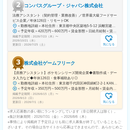
【◇これからの100年をつくる／自動化・ＩＣＴ導入】
コンパスグループ・ジャパン株式会社
建築工事に関わるあらゆる生産プロセスの変革を推進し、生産性
向上を目指す「鹿島スマート生産ビジョン」を策定。ICTを活用し
法務アシスタント（契約管理・業務改善）／世界最大級フードサー
たロボット技術の開発や自動化施工のため技術開発を行っていま
ビス企業／年休126日・リモートOK
す。
＜勤務地詳細＞本社住所：東京都中央区築地5-5-12 浜離宮建設プラザ4F、5F勤務地最寄駅：都営大江戸線／築地市場駅受動喫煙対策：屋内全面禁煙変更の範囲：無
建設機械が自動運転を行う次世代の建設生産システムを世界では
＜予定年収＞420万円～600万円＜賃金形態＞日給月給制＜賃金内訳＞月額（基本給）：280,000円～410,000円/月20日間勤務想定＜想定月額＞280,000円～410,000円＜昇給有無＞有＜残業手当＞有＜給与補足＞※予定年収はあくまでも目安の金額であり、選考を通じて上下する可能性があります。また管理監督者区分での採用となった場合は、残業代の支給はございません。■賞与：年2回（夏季／固定1ケ月、冬季／業績賞与）■給与査定：年1回賃金はあくまでも目安の金額であり、選考を通じて上下する可能性があります。月給(月額)は固定手当を含めた表記です。
じめてダム現場で実現致しました。
掲載予定期間：
2026/7/23（木）
〜
また、協力会社からの信用も高く、協力会社がいてこその現場で
2026/10/21（水）
あるという考えが有り「鹿島の社員は紳士的で面倒見が良い」と
気になる
更新日：
2026/7/25（土）
よくいわれています。
変更の範囲：会社の定める業務
株式会社ゲームフリーク
【庶務アシスタント】ポケモンシリーズ開発企業◆書類作成・デー
タ入力など◆年休126日・食事補助あり◎
＜勤務地詳細＞本社住所：東京都千代田区神田錦町2-2-1 KANDASQUARE受動喫煙対策：屋内全面禁煙変更の範囲：会社の定める事業所
＜予定年収＞350万円～500万円＜賃金形態＞月給制＜賃金内訳＞月額（基本給）：215,000円～307,000円固定残業手当/月：76,700円～110,000円（固定残業時間45時間0分/月）超過した時間外労働の残業手当は追加支給＜月給＞291,700円～417,000円（一律手当を含む）＜昇給有無＞有＜残業手当＞有＜給与補足＞※経験・能力を考慮の上、年齢に関わりなく当社規定により優遇します。賃金はあくまでも目安の金額であり、選考を通じて上下する可能性があります。月給(月額)は固定手当を含めた表記です。
掲載予定期間：
2026/6/15（月）
〜
2026/9/13（日）
気になる
更新日：
2026/7/1（水）
※求人応募数の多い順にランキングしています（非公開求人は除く）。
※集計対象期間：2026/7/31（金）～2026/8/6（木）
※事情により掲載終了予定日よりも前に求人募集が終了していることもご
ざいます。その場合は当サイトから応募はできませんので、あらかじめご