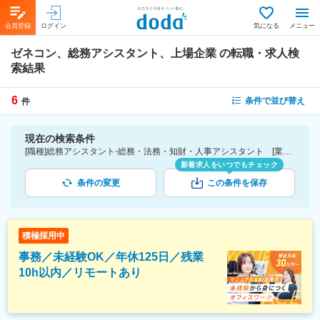
会員登録
ログイン
気になる
メニュー
ゼネコン、総務アシスタント、上場企業
の転職・求人検
索結果
6
条件で並び替え
件
現在の検索条件
[職種]総務アシスタント-総務・法務・知財・人事アシスタント [業種]ゼネコン-建設・プラント・不動産業界 [詳細条件](会社・職場の環境)上場企業
新着求人をいつでもチェック
条件の変更
この条件を保存
積極採用中
事務／未経験OK／年休125日／残業
10h以内／リモートあり