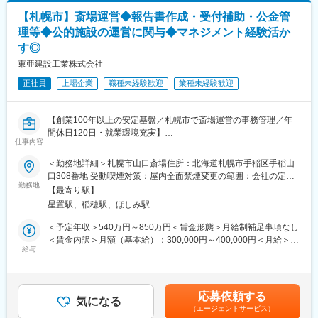
【将来的なキャリア】
【札幌市】斎場運営◆報告書作成・受付補助・公金管
■同社沿革：
まずは担当現場（常駐または兼務）で、当社のルール・運用を理
理等◆公的施設の運営に関与◆マネジメント経験活か
橋や道路、トンネル、建築物といったコンクリート構造物。これ
解しながら事務業務を担当いただきます。将来的には、現場事務
す◎
らは人々の暮らしや産業を支えており高い安全性と機能の維持を
の中核人材としてステップアップする他、適性を踏まえ管理部門
保つための補修・補強などのメンテナンスが不可欠です。当社に
（総務、経理、安全環境）、営業部門へ異動の可能性もありま
東亜建設工業株式会社
関しては、300年を超える歴史があり、1705年に錢高林右衛門が
す。
正社員
上場企業
職種未経験歓迎
業種未経験歓迎
棟梁として建立に携わった本願寺尾崎別院が創業の瞬間でした。
その後1887年に錢高組に改め、明治の文明開化の波と共に勃興し
変更の範囲：会社の定める業務
つつあった西洋建築の新技術や近代経営を取り入れ、数々の建築
【創業100年以上の安定基盤／札幌市で斎場運営の事務管理／年
物を世に残してきました。昭和初期には「橋の錢高組」の異名を
間休日120日・就業環境充実】
とり、勝鬨橋や旧瀬田唐橋など数多くの橋の施工実績を残してい
仕事内容
ます。
＼＼この求人のポイント／／
＜勤務地詳細＞札幌市山口斎場住所：北海道札幌市手稲区手稲山
・斎場運営を支える事務管理ポジション
■同社魅力：
口308番地 受動喫煙対策：屋内全面禁煙変更の範囲：会社の定め
・創業100年以上企業×公共施設運営
勤務地
同社は創業300年を超える中堅ゼネコンです。直近では、建築事
る事業所
【最寄り駅】
業においてはつくば市で環境共生型のショップ＆オフィス、ホテ
星置駅、稲穂駅、ほしみ駅
■求人概要
ルやサービスアパートメントなど多彩なニーズに対応した大規模
当社は、海上土木工事をはじめ、陸上土木・建築分野においても
開発工事を設計施工で手掛け、土木事業においてはアフリカウガ
＜予定年収＞540万円～850万円＜賃金形態＞月給制補足事項なし
豊富な実績を有する総合建設会社です。
ンダで東アフリカ最大の斜張橋、建設費が100億円を超える北陸
＜賃金内訳＞月額（基本給）：300,000円～400,000円＜月給＞
本ポジションは、第2期札幌山口斎場運営株式会社への出向として
給与
新幹線プロジェクト等確かな実績でお客様より高い評価をいただ
300,000円～400,000円＜昇給有無＞有＜残業手当＞有＜給与補足
ご就業いただく形となります。同社は、施設の指定管理者とし
いております。当社には実力主義の風土があり、年齢等に関係な
＞■昇給：年1回（4月）■賞与：年2回（6月、12月）※各種手当に
て、管理運営業務に特化した事業を展開しております。
く、若くして重要なポストに就く人材が多数在籍しています。や
ついては要件に応じて支給賃金はあくまでも目安の金額であり、
る気や熱意があり、技術力も伴っている人材には成長や昇進のチ
選考を通じて上下する可能性があります。月給(月額)は固定手当を
応募依頼する
札幌市手稲区にある山口斎場の運営に関わる事務および管理業務
気になる
ャンスを多く与えられる風土があります。
含めた表記です。
（エージェントサービス）
全般をお任せいたします。