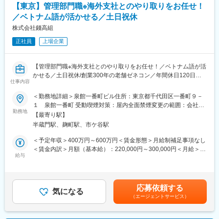
【東京】管理部門職※海外支社とのやり取りをお任せ！
・法務（契約、リスク管理、コンプライアンス管理）
・経理（原価会計、業績管理、ＪＶ運営）
／ベトナム語が活かせる／土日祝休
・総務（事故対応、式典）
株式会社錢高組
・人事（社外人材管理、健康管理）
・渉外（得意先・設計事務所、近隣対応）
正社員
上場企業
・各現場の事務員への指示・相談対応、業務の取りまとめ
※現場には事務員が配置されています。ご経験に応じて、現場事務
【管理部門職※海外支社とのやり取りをお任せ！／ベトナム語が活
の取りまとめ役として、円滑な現場運営に寄与いただきます。
かせる／土日祝休/創業300年の老舗ゼネコン／年間休日120日・
仕事内容
平均年収800万以上・平均勤続年数16.5年（同社有価証券報告書
＼ポジションの魅力／
より）】
工事の最前線である現場に近い立場で、建物が完成していく過程
＜勤務地詳細＞泉館一番町ビル住所：東京都千代田区一番町９－
を間近で見届けられる仕事です。契約・総務・経理などの事務面
１ 泉館一番町 受動喫煙対策：屋内全面禁煙変更の範囲：会社の
■職務概要：
から施工管理等のメンバーを幅広く支え、現場運営を“回す”役割と
勤務地
定める事業所
【最寄り駅】
当社管理部門にて海外支社（主にベトナム）との管理部門業務を
してチームに貢献できます。
半蔵門駅、麹町駅、市ケ谷駅
担当して頂きます。
日々のサポートを通じて現場からの信頼を得られ、竣工時にはチ
ームの一員として大きな達成感を得られます。自分が関わった建
＜予定年収＞400万円～600万円＜賃金形態＞月給制補足事項なし
▼具体的には…
物が長く形として残るため、仕事の成果を実感しやすい点も魅力
＜賃金内訳＞月額（基本給）：220,000円～300,000円＜月給＞
海外支社での管理部門業務のサポートや代行を本社にてご対応い
です。
給与
220,000円～300,000円＜昇給有無＞有＜残業手当＞有＜給与補足
ただきます
＞※給与は当社規定により決定します。■賞与：年2回（業績に応
。ご対応いただく業務の範囲は幅広くなるため、管理部門のおけ
じて支給）賃金はあくまでも目安の金額であり、選考を通じて上
る海外業務の知識やスキルを身に着けることができます。
【組織構成】
下する可能性があります。月給(月額)は固定手当を含めた表記で
応募依頼する
業務例）
中部支店 管理部現業グループ
気になる
す。
（エージェントサービス）
・外国籍従業員の雇用手続き関連のサポート
∟総人数：約35名（男：女＝ 8：2）
・海外支社（主にベトナム）における日次業務のサポート/代行
∟平均年齢 33歳