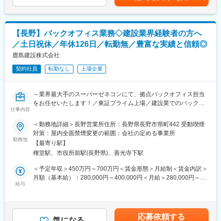
・経理、財務に係る事務処理業務
■教育体制
・法務に係る事務処理業務
入社後はOJTやサポート体制が整っており、業務に応じて丁寧な
・購買に係る事務処理業務 等
フォローを受けられます。
【長野】バックオフィス業務◇建設業界経験者の方へ
■求める人物像
／土日祝休／年休126日／転勤無／豊富な実績と信頼◎
営業事務、庶務、総務業務、経理業務など様々な業務をおまかせ
■企業の特徴/魅力
するので、特定の分野に仕事の幅を限定せずに幅広い業務ができ
鹿島建設株式会社
創業100年以上の歴史を持ち、国内外で多彩な建設事業を展開。
る方を求めています。
安定した基盤と働きやすい環境で長期的な成長が目指せます。
契約社員
転勤なし
上場企業
また今回の募集は部門での中心人物（将来の管理職候補）として
の期待も込められておりますので、受け身ではなく能動的かつ主
変更の範囲：会社の定める業務
体的な方を求めています。
～業界最大手のスーパーゼネコンにて、拠点バックオフィス担当
をお任せいたします！／東証プライム上場／建設業でのバックオ
■働き方
仕事内容
フィス経験者歓迎／年休126日／土日祝休み～
土日祝休み、年間休日124日。賞与6.7ヵ月。
＜勤務地詳細＞長野営業所住所：長野県長野市県町442 受動喫煙
平均勤続年数は16.9年、幅広い世代の方が在籍しています。
【変更の範囲：会社の定める業務】
対策：屋内全面禁煙変更の範囲：会社の定める事業所
長く働きたい方にはオススメの環境です◎
勤務地
【最寄り駅】
■業務内容：
■企業について：
権堂駅、市役所前駅(長野県)、善光寺下駅
同社の事務系総合職が担当する現場事務業務全般の補助をお任せ
・各産業分野に対応した工場設備、電気設備、自動化装置を手掛
いたします。
＜予定年収＞450万円～700万円＜賃金形態＞月給制＜賃金内訳＞
ける独立系エンジニアリング会社。
総務、労務管理、経理などの事務業務を担当していただきます。
月額（基本給）：280,000円～400,000円＜月給＞280,000円～
。社員の平均勤続年数は16.5年。財務の健全性を示す自己資本比
入社後は上長がOJTにて指導しますので、当初から単独で対応さ
給与
400,000円＜昇給有無＞有＜残業手当＞有＜給与補足＞※経験、ス
率は約50%と高く、しっかりした就業環境も魅力です。
せるケースはございません。
キル、年齢等により判断いたします。※上記は残業時間（40hした
場合）込みでの年収です。※残業を毎月40ｈするわけではござい
■業務詳細：
ません。■昇給：年1回■賞与：年2回（6月・12月）賃金はあくま
応募依頼する
・建設現場事務所・宿舎設置
気になる