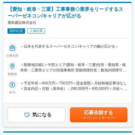
【愛知・岐阜・三重】工事事務◇業界をリードするス
ーパーゼネコン/キャリアが広がる
鹿島建設株式会社
契約社員
上場企業
～日本を代表するスーパーゼネコン/キャリアの幅が広がる～
仕事内容
【業務概要】
建設プロジェクトを支える管理部門の中心として、工事事務所の
＜勤務地詳細1＞中部エリア(愛知・岐阜・三重)住所：愛知県・岐
運営管理全般を担っていただきます。契約・経理・人事・総務・
阜県・三重県エリアの現場事務所 受動喫煙対策：敷地内喫煙可能
渉外など幅広い管理業務を統括し、現場所長や施工管理担当者、
勤務地
場所あり＜勤務地詳細2＞中部支店東部地区事務所住所：愛知県豊
支店管理部門と連携しながら、プロジェクトの円滑な運営を推進
田市内 受動喫煙対策：敷地内喫煙可能場所あり変更の範囲：会社
＜予定年収＞600万円～750万円＜賃金形態＞月給制補足事項なし
します。また、工事事務所に常駐する事務担当者の取りまとめ役
の定める事業所
＜賃金内訳＞月額（基本給）：280,000円～400,000円＜月給＞
として、各種マネジメント業務にも携わるポジションです。建設
給与
280,000円～400,000円＜昇給有無＞有＜残業手当＞有＜給与補足
プロジェクトの最前線で、数十億円から数百億円規模の事業運営
＞◆昇給／年1回（4月）◆賞与／年2回（6・12月）賃金はあくま
を事務・管理面から支え、社会に残るものづくりに貢献できま
でも目安の金額であり、選考を通じて上下する可能性がありま
す。
す。月給(月額)は固定手当を含めた表記です。
応募依頼する
気になる
【業務内容】
（エージェントサービス）
工事事務所内の事務全般（契約・総務・経理等）を担当し、工事
運営を事務面から支えます。
<主な業務>