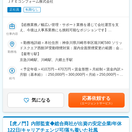
も月間20時間程度です）
ＪＦＥコンフォーム株式会社
・ご家族が熱を出した時などは柔軟に休みを取得出来る環境で
正社員
転勤なし
す。（半休の取得も相談の上可能）また、友人の結婚式や子供の
行事がある際は、有給を取得している社員が多いです。産休／育
休を取得している社員も多く、ご家庭の事情に合わせて就業環境
【総務業務／幅広い管理・サポート業務を通じて会社運営を支
を柔軟に対応することが可能な環境です。
え、今後は人事系業務にも挑戦可能なポジションです】
仕事内容
■企業特徴：JIA中国建築大賞（http://www.jia-chugk.org/）の大賞
■業務概要
＜勤務地詳細＞本社住所：神奈川県川崎市幸区堀川町580 ソリッ
受賞物件の施工実績があり、長年培った建築技術と最新の建築技
当社の総務部門にて、備品やリース物品、社用車・複合機などの
ドスクエア西館3F受動喫煙対策：屋内全面禁煙変更の範囲：会社
術を活かしお客様の「快適」「満足」に全力で取り組んでいま
管理から、社内インフラ・システムの一次対応、イントラサイト
勤務地
の定める事業所（リモートワーク含む）
す。
【最寄り駅】
管理や各種社内申請の補助業務を幅広くご担当いただきます。将
社員の方々の社宅の完備や定時退社推奨などワークライフバラン
京急川崎駅、川崎駅、六郷土手駅
来的には人事系業務（特に採用業務補助）にも関わっていただ
スへの取り組みも積極的に行っております。
き、キャリアの幅を広げることが可能です。
＜予定年収＞410万円～470万円＜賃金形態＞月給制＜賃金内訳＞
月額（基本給）：250,000円～300,000円＜月給＞250,000円～
変更の範囲：会社の定める業務
■業務詳細
給与
300,000円＜昇給有無＞有＜残業手当＞有賃金はあくまでも目安
・作業服や防寒着、安全靴、ヘルメットなど備品の発注・在庫管
の金額であり、選考を通じて上下する可能性があります。月給(月
理
額)は固定手当を含めた表記です。
・ガラホやポケットWi-Fiの資産管理、社用車・複合機等のリース
応募依頼する
契約管理
気になる
（エージェントサービス）
・車両管理に関する運転許可証運用や運転月報の回収・整理、ガ
ソリンカード・ETCカード・ドラレコデータ管理
・建設業法関連の各種届出補助
・社内イントラサイトおよびホームページ修正等の申請業務
【虎ノ門】内部監査◆総合商社が出資の安定企業/年休
・備蓄品管理、執務室の本・雑誌の定期更新
122日/キャリアチェンジ可/落ち着いた社風
・入居ビルからのお知らせの社内通知