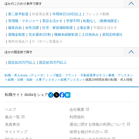
ほかのこだわり条件で探す
第二新卒歓迎
外資系企業
年間休日120日以上
フレックス勤務
管理職・マネジャー
英語を活かす
学歴不問
転勤なし（勤務地限定）
服装自由
女性活躍
社宅・家賃補助制度
上場企業
中国語を活かす
退職金制度
完全週休2日制
職種未経験歓迎
土日祝休み
原則定時退社
海外出張あり
U・Iターン支援あり
ほかの固定給で探す
固定給25万円以上
固定給35万円以上
転職・求人doda（デューダ）トップ
建設・プラント・不動産業界
ゼネコン
事務・アシスタン
ト
総務・法務・知財・人事アシスタント
総務アシスタント
残業20時間未満の転職・求人情報
転職サイト dodaをシェア
ヘルプ
会社概要
拠点一覧
利用規約
免責事項
通信に関する情報の利用について
サイトマップ
採用を検討中の方へ