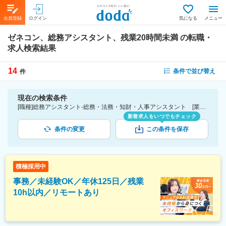
会員登録
ログイン
気になる
メニュー
ゼネコン、総務アシスタント、残業20時間未満
の転職・
求人検索結果
14
条件で並び替え
件
現在の検索条件
[職種]総務アシスタント-総務・法務・知財・人事アシスタント [業種]ゼネコン-建設・プラント・不動産業界 [詳細条件](休日・働き方)残業20時間未満
新着求人をいつでもチェック
条件の変更
この条件を保存
積極採用中
事務／未経験OK／年休125日／残業
10h以内／リモートあり