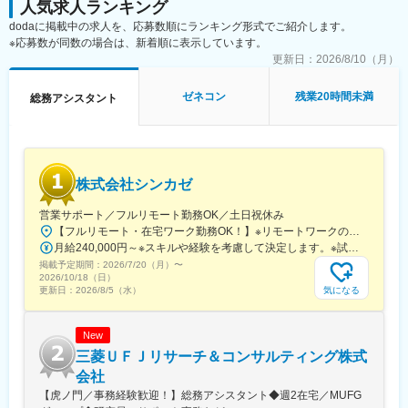
人気求人ランキング
・電話対応やメール対応
dodaに掲載中の求人を、応募数順にランキング形式でご紹介します。
・請求書対応
※応募数が同数の場合は、新着順に表示しています。
・議事録作成や書類整理
・他部署との連携業務、発注管理
更新日：
2026/8/10（月）
・社内システムを使ったデータ入力作業
（など、詳しくは選考内でご説明いたします）
ゼネコン
残業20時間未満
総務アシスタント
＼オープンハウス・アーキテクトではたらく魅力／
◎風通しがよく、業務効率化や働き方改革もすぐに実行！部署や
役職に関係なく、社員の意見がスピード感を持って反映される会
株式会社シンカゼ
社です。
◎頑張がきちんと評価され、給与にも反映されやすい会社！「こ
営業サポート／フルリモート勤務OK／土日祝休み
の会社で年功序列を感じたことがない」という社員がいるほど正
【フルリモート・在宅ワーク勤務OK！】※リモートワークの場合も、年に数回出社を依頼する可能性があります。＜東京営業所＞東京都新宿区西新宿7-7-26 3階［最寄り駅］各線「新宿駅」徒歩8分JR「大久保駅」徒歩4分＜支店＞茨城県日立市大みか町［最寄り駅］JR「大甕駅」徒歩8分
当に評価するので、働き甲斐を感じやすいです。
月給240,000円～※スキルや経験を考慮して決定します。※試用期間中(3か月)の給与条件は変わりません。
◎IT導入や分業促進で業務効率化！土日の休日出勤はありませ
掲載予定期間：
2026/7/20（月）
〜
ん。徹底的に勤怠管理がされており、「残業せずに早く帰ろ
2026/10/18（日）
う！」という文化ですので安心して働けます。
気になる
更新日：
2026/8/5（水）
＼当社について／
New
◎売上高1兆円を超えるオープンハウスグループの中核企業の一つ
として、急成長を続けるオープンハウス・アーキテクトは、「木
三菱ＵＦＪリサーチ＆コンサルティング株式
造建築事業」だけでなく、2016年から「ゼネコン事業」を展開し
会社
てきました。
【虎ノ門／事務経験歓迎！】総務アシスタント◆週2在宅／MUFG
◎マンション施工で業界No.1を目指し、10～20億円規模を中心と