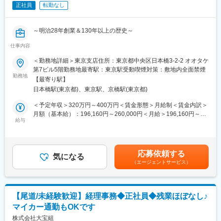
を実現しています。
正社員
転勤なし
・葬祭業者との窓口受付補助およびトラブル・クレーム一次対応
公共施設・学校・福祉施設・商業施設など、全国各地で木造建築
・金銭管理（売上金の管理、銀行対応、業務委託料の確認・改
プロジェクトを手掛けており、脱炭素社会の実現や持続可能な街
定）
づくりに貢献しています。
～明治28年創業＆130年以上の歴史～
・人事・労務・経理等の会社管理業務の補助
・その他斎場運営や会社運営に付随する幅広い事務業務
仕事内容
変更の範囲：会社の定める業務
■仕事内容：
・PC（Word、Excel、Teams、Outlook等）を用いた書類作成や
営業事務として事務作業や顧客対応などをお任せします。
＜勤務地詳細＞東京支店住所：東京都中央区日本橋3-2-2 オオタケ
データ管理
営業事務とはいえ、見積もりや受発注などは本社で行いますの
第7ビル5階勤務地最寄駅：東京駅受動喫煙対策：敷地内全面禁煙
で、
勤務地
■業務の魅力
【最寄り駅】
顧客対応や資料作成、社内調整などの業務を行っていただきま
事務業務にとどまらず、人事・労務・経理補助などにも関わり、
日本橋駅(東京都)、東京駅、京橋駅(東京都)
す。
運営全体を横断的に理解できます。
＜予定年収＞320万円～400万円＜賃金形態＞月給制＜賃金内訳＞
将来的には管理職として事業を牽引していくことを期待します。
■当社について：
月額（基本給）：196,160円～260,000円＜月給＞196,160円～
公共性の高い施設の運営に携わる点も特徴です。
・官公庁、商業施設、マンション、個人邸宅、オフィス、工場、
給与
260,000円＜昇給有無＞有＜残業手当＞有＜給与補足＞上記予定
寺社仏閣とあらゆる物件、10億円～30億円程度の案件を得意とし
年収は経験・年齢・スキルなどを考慮の上で最終決定いたしま
■組織構成
ており、スケールの大きな県内有数のシンボル案件を受注してい
す。■昇給：年1回（5月）■賞与：年2回（6月・12月）賃金はあく
配属は北海道支店付出向の形となり、山口斎場運営会社の一員と
ます。
までも目安の金額であり、選考を通じて上下する可能性がありま
して7名規模のチームで業務を分担しています。
応募依頼する
・創業は明治28年です。130年以上続く老舗企業として県内シェ
気になる
す。月給(月額)は固定手当を含めた表記です。
（エージェントサービス）
アトップクラス、圧倒的な知名度で地域に貢献しています。
■教育体制
入社後はOJTやサポート体制が整っており、業務に応じて丁寧な
■当社の特徴：
フォローを受けられます。
◇当社では官公庁、商業施設、マンション、オフィス、工場とあ
【尾道/未経験歓迎】経理事務◆正社員◆残業ほぼなし♪
らゆる物件に携わらせていただいています。
マイカー通勤もOKです
◇役職をつけて呼ぶ文化もなければ、社長室もなく、上下関係を
■企業の特徴/魅力
あまり感じないゆるい社風です。
株式会社大宝組