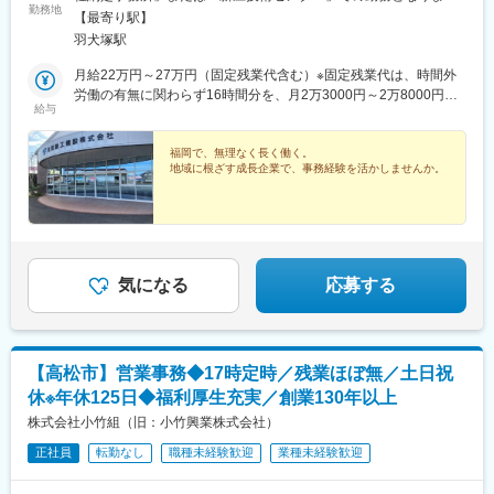
勤務地
す。※配属先は経験・適性などを考慮して決定します■本社納楚事
【最寄り駅】
務所福岡県八女市納楚697-1アクセス：JR「羽犬塚駅」より車で
羽犬塚駅
約20分■新庄技術センター福岡県八女市新庄393アクセス：
JR「羽犬塚駅」より車で約10分
月給22万円～27万円（固定残業代含む）※固定残業代は、時間外
労働の有無に関わらず16時間分を、月2万3000円～2万8000円支
給与
給上記を超える時間外労働分は追加で支給※経験・能力・保有資格
などを考慮し、決定します※建設業経理士2級以上をお持ちの方は
優遇します
福岡で、無理なく長く働く。
地域に根ざす成長企業で、事務経験を活かしませんか。
気になる
応募する
【高松市】営業事務◆17時定時／残業ほぼ無／土日祝
休※年休125日◆福利厚生充実／創業130年以上
株式会社小竹組（旧：小竹興業株式会社）
正社員
転勤なし
職種未経験歓迎
業種未経験歓迎