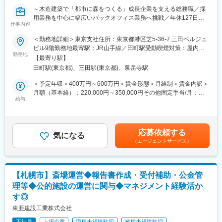
・育児、介護の時短勤務可（小学6年生終了まで）
～木造建築で「都市に森をつくる」成長企業を支える総務職／採
・完全週休2日(土日祝)／年休126日
用業務を中心に幅広いバックオフィス業務へ挑戦／年休127日・
・残業ほぼなし
仕事内容
残業月10h程度～
・転勤・出張なし
＜勤務地詳細＞東京支社住所：東京都港区芝5‐36-7 三田ベルジュ
■本求人の魅力ポイント：
■勤務環境に関して
ビル9階勤務地最寄駅：JR山手線／田町駅受動喫煙対策：屋内全
◎世界トップクラスの木造建築技術を持つ成長企業の総務職
〇場所：勤務地は一都三県の各工事現場にあるプレハブ事務所、
勤務地
面禁煙変更の範囲：入社時に勤務地限定の希望の有無を確認して
【最寄り駅】
◎採用業務を中心に人事・労務・経理など幅広いスキルが身に付
マンションの一室が事務所に就業いただきます。
います。
田町駅(東京都)、三田駅(東京都)、泉岳寺駅
く
〇就業環境：現場により仮設トイレや男女トイレ共用の場合あり
◎年間休日127日＋計画有給5日／土日祝休み／残業月10時間程度
ます。
＜予定年収＞400万円～600万円＜賃金形態＞月給制＜賃金内訳＞
◎住宅手当・家族手当など福利厚生充実
〇配属基準：ご自宅からの通勤時間や適性によって決定いたしま
月額（基本給）：220,000円～350,000円その他固定手当/月：
すので、ご安心下さい。(目安、ご自宅から片道１時間前後の工事
給与
40,000円＜月給＞260,000円～390,000円＜昇給有無＞有＜残業手
■業務内容：
現場へ配属できるように考慮いたします)
当＞有＜給与補足＞※予定年収はあくまでも目安の金額であり、選
当社の事業成長を支える管理部門の一員として、採用業務を中心
考を通じて上下する可能性があります。※固定手当：東京支社 勤
に経理事務サポートもお任せします。
■同社の魅力
務地手当4万円■昇給：年1回（4月）■賞与：年2回（8月・12月）
応募依頼する
【総務業務】
◇創業78年の当社は2024年度１月に、建設・不動産、エネルギ
気になる
3.5～6ヶ月支給賃金はあくまでも目安の金額であり、選考を通じ
（エージェントサービス）
・人事・採用業務のサポート
ー、プラントエンジニアリングといった多角的な事業ポートフォ
て上下する可能性があります。月給(月額)は固定手当を含めた表記
・労務管理のサポート（入退社手続き、社会保険関連業務等）
リオ経営を行うトーヨーHDの一員となり、経営は更に安定してお
です。
・各種申請書類・社内資料の作成
ります。
・社内環境整備
◇自己資本率も60％を超えており、40％以上だと企業として安定
【札幌市】斎場運営◆報告書作成・受付補助・公金管
・一般社団法人の事務担当
しているという基準を超えた財務状況です。
理等◆公的施設の運営に関与◆マネジメント経験活か
【経理事務】
◇日本を代表するスーパーゼネコンや大手建設会社が加盟する日
す◎
・経理システムへのデータ入力
本建設業連合会に同社も名を連ねており、日本の社会インフラを
・経費精算業務
支える一翼を担っています。
東亜建設工業株式会社
正社員
上場企業
職種未経験歓迎
業種未経験歓迎