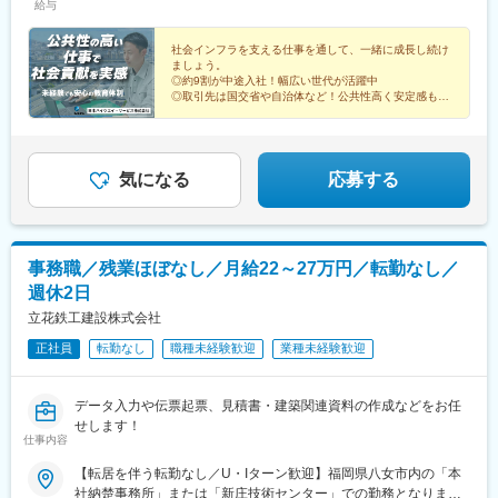
給与
ます■基本給19万6000万円～+職務給8万4000円 +資格手当など
〈月給例〉月給30万円(基本給：19万6000万円 + 職務給：8万
4000円 + 各種手当：2万円)
社会インフラを支える仕事を通して、一緒に成長し続け
ましょう。
◎約9割が中途入社！幅広い世代が活躍中
◎取引先は国交省や自治体など！公共性高く安定感も抜
群
◎堅実に取り組む姿勢が給与アップや昇格に直結
◎働きやすい環境づくりにも積極的な社風
気になる
応募する
事務職／残業ほぼなし／月給22～27万円／転勤なし／
週休2日
立花鉄工建設株式会社
正社員
転勤なし
職種未経験歓迎
業種未経験歓迎
データ入力や伝票起票、見積書・建築関連資料の作成などをお任
せします！
仕事内容
【転居を伴う転勤なし／U・Iターン歓迎】福岡県八女市内の「本
社納楚事務所」または「新庄技術センター」での勤務となりま