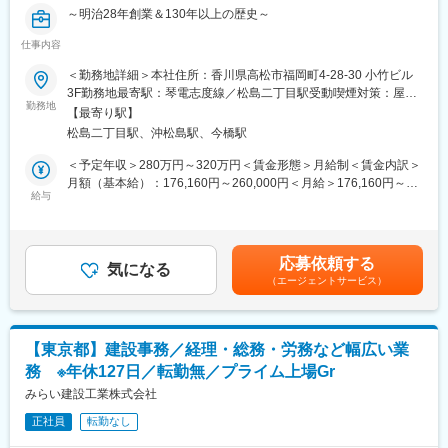
～明治28年創業＆130年以上の歴史～
仕事内容
■仕事内容：
営業事務として事務作業や顧客対応などをお任せします。
＜勤務地詳細＞本社住所：香川県高松市福岡町4-28-30 小竹ビル
顧客対応や資料作成、社内調整などの業務を行っていただきま
3F勤務地最寄駅：琴電志度線／松島二丁目駅受動喫煙対策：屋内
す。
勤務地
全面禁煙
【最寄り駅】
松島二丁目駅、沖松島駅、今橋駅
■当社について：
・官公庁、商業施設、マンション、個人邸宅、オフィス、工場、
＜予定年収＞280万円～320万円＜賃金形態＞月給制＜賃金内訳＞
寺社仏閣とあらゆる物件、10億円～30億円程度の案件を得意とし
月額（基本給）：176,160円～260,000円＜月給＞176,160円～
ており、スケールの大きな県内有数のシンボル案件を受注してい
給与
260,000円＜昇給有無＞有＜残業手当＞有＜給与補足＞上記予定
ます。
年収は経験・年齢・スキルなどを考慮の上で最終決定いたしま
・創業は明治28年です。130年以上続く老舗企業として県内シェ
す。■昇給：年1回（5月）■賞与：年2回（6月・12月）賃金はあく
アトップクラス、圧倒的な知名度で地域に貢献しています。
までも目安の金額であり、選考を通じて上下する可能性がありま
応募依頼する
気になる
す。月給(月額)は固定手当を含めた表記です。
（エージェントサービス）
■当社の特徴：
◇当社では官公庁、商業施設、マンション、オフィス、工場とあ
らゆる物件に携わらせていただいています。
◇役職をつけて呼ぶ文化もなければ、社長室もなく、上下関係を
【東京都】建設事務／経理・総務・労務など幅広い業
あまり感じないゆるい社風です。
務 ※年休127日／転勤無／プライム上場Gr
◇充実した福利厚生：特にキャリアを支援し、建築士、施工管理
技士の資格学校の費用補助を100％させていただいています。
みらい建設工業株式会社
正社員
転勤なし