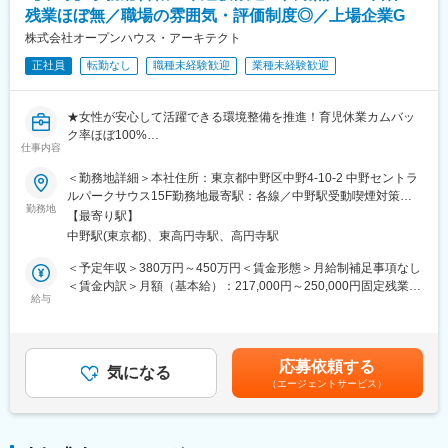
の社員構成となります。入社後の教育は先輩社員が行います。
残業ほぼ無／職場の雰囲気・評価制度◎／上場企業G
※人員状況では筑西作業所にヘルプで勤務していただくこともござ
います。
株式会社オープンハウス・アーキテクト
正社員
転勤なし
職種未経験歓迎
業種未経験歓迎
■当社の特徴：
・育児休暇、産前産後休暇も取得可能です。子育て等の融通がき
く職場です。
★女性が安心して活躍できる環境整備を推進！育児休業カムバッ
・地球温暖化やCO2削減など環境保全の取り組みとして、クリー
ク率ほぼ100%
ンなエネルギーである自然再生エネルギー事業も取り入れていま
仕事内容
★風通しの良い社風・働き方の良さ・整った評価制度で中途採用
す。
も毎月複数入社
＜勤務地詳細＞本社住所：東京都中野区中野4-10-2 中野セントラ
・一般建築から超高層ビル・マンション・トンネルなどコンクリ
ルパークサウス15F勤務地最寄駅：各線／中野駅受動喫煙対策：
ートに使用する鉄筋の積算・加工・組立等の幅広い技術力が強み
■業務内容：
勤務地
屋内全面禁煙
です。
【最寄り駅】
東証プライム上場／オープンハウスグループの中で、建物の「建
・個人住宅をはじめ、学校・病院・市町村庁舎・超高層マンショ
中野駅(東京都)、東高円寺駅、高円寺駅
築事業」を展開する当社での『事務職』をご担当いただきます。
ンなどの鉄筋加工組立販売を行っております。これらの建築物は
＜予定年収＞380万円～450万円＜賃金形態＞月給制補足事項なし
高強度・高精度・耐震性など高い基準が求められており、当社と
＊不動産仲介を手掛ける「株式会社オープンハウス」は別会社で
＜賃金内訳＞月額（基本給）：217,000円～250,000円固定残業手
して高い基準に応えるサービス提供から顧客より支持いただいて
あり、当社はオープンハウスを始めとする住宅・不動産会社が建
給与
当/月：63,000円～70,000円（固定残業時間45時間0分/月）超過し
おります。
てたい物件の、「建築」を担当する会社です。
た時間外労働の残業手当は追加支給＜月給＞280,000円～320,000
・各市町村の河川工事にて使用する護岸ブロックをはじめ、橋建
円（一律手当を含む）＜昇給有無＞有＜残業手当＞有＜給与補足
設に欠かせない橋桁並びに橋脚、社会インフラ整備に必要不可欠
▽具体的な業務内容：
＞※給与詳細は前職を考慮の上、当社規定により決定■昇給・昇
な高速道路のトンネルなどの鉄筋加工組立販売を行っておりま
応募依頼する
中野オフィスでの事務総合職として、事務系業務全般をご対応い
気になる
格：年4回※会社の業績による■賞与：年2回（7月・12月）※業績、
す。
（エージェントサービス）
ただきます。
保有資格による賃金はあくまでも目安の金額であり、選考を通じ
分からないことは同じ課のメンバーに質問・相談できる環境です
て上下する可能性があります。月給(月額)は固定手当を含めた表記
ので、業界・事務未経験の方もご安心ください◎
です。
変更の範囲：無