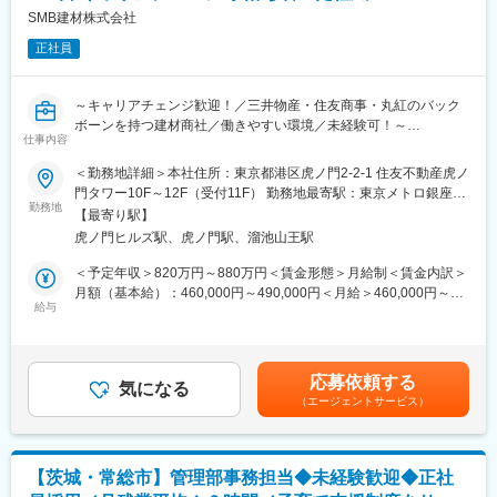
・PC、iPad、iPhoneの不具合に関する社員対応窓口
SMB建材株式会社
∟窓口として一次対応をいただきますが、専門的な知見が必要
正社員
な場合はシステム部門と連携をいたします。
・入退社時の社員証解錠設定、複合機との紐づけ
・電話（ナイセンクラウド）の設定・運用、AV機器の管理・運用
～キャリアチェンジ歓迎！／三井物産・住友商事・丸紅のバック
ボーンを持つ建材商社／働きやすい環境／未経験可！～
■扱うサービス
仕事内容
社内インフラ管理全般、IT機器サポート、リース物品・車両管
当社にて、内部監査（業務監査）をお任せします。
＜勤務地詳細＞本社住所：東京都港区虎ノ門2-2-1 住友不動産虎ノ
理、各種申請サポート
門タワー10F～12F（受付11F） 勤務地最寄駅：東京メトロ銀座線
■仕事内容
勤務地
／虎ノ門駅受動喫煙対策：屋内全面禁煙変更の範囲：会社の定め
■組織構成
【最寄り駅】
・内部監査業務（チェックリスト整備・事前整備・往査・報告書
る事業所
部長1名、課長2名、主任1名、派遣社員1名の計5名体制となりま
虎ノ門ヒルズ駅、虎ノ門駅、溜池山王駅
作成）
す。
・J-Sox対応内部統制
＜予定年収＞820万円～880万円＜賃金形態＞月給制＜賃金内訳＞
月額（基本給）：460,000円～490,000円＜月給＞460,000円～
■業務の魅力
■入社後の流れ
給与
490,000円＜昇給有無＞有＜残業手当＞無＜給与補足＞※給与詳細
多岐にわたる業務を通じて総務の実務経験を積み、今後は人事系
先輩社員から業務を教えてもらいながら覚えていただきます。受
は、経験・能力を考慮した上で同社規定により決定※上記年収は各
業務にも挑戦可能です。
け身な姿勢ではなく、主体的/意欲的に業務をキャッチアップして
種手当を含めない理論年収※管理監督者のため、残業代は支給され
いく姿勢をお持ちの方を歓迎します。
ません■賞与：年2回（6月、12月）賃金はあくまでも目安の金額
■教育体制
応募依頼する
気になる
であり、選考を通じて上下する可能性があります。賃金はあくま
実務を通じたOJT中心で、必要に応じて先輩社員が丁寧にサポー
（エージェントサービス）
■組織構成
でも目安の金額であり、選考を通じて上下する可能性がありま
トします。
内部監査部には、部長含め基幹職7名が在籍しており、内部監査経
す。月給(月額)は固定手当を含めた表記です。
験がない方もご活躍しております。
■就業環境
月間残業5～15時間程度、出張・休日出勤なし。リモートワー
【茨城・常総市】管理部事務担当◆未経験歓迎◆正社
■就業環境について
ク・直行直帰も相談可能です。