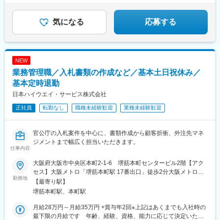
務職”として活躍しませんか？
気になる
応募する
NEW
業務管理職／入札書類の作成など／基本土日祝休み／
基本定時退勤
日本ハイウエイ・サービス株式会社
正社員
転勤なし
職種未経験歓迎
業種未経験歓迎
官公庁の入札案件を中心に、書類作成から顧客折衝、外注先マネ
ジメントまで幅広く担当いただきます。
仕事内容
大阪府大阪市中央区本町2-1-6 堺筋本町センタービル2階【アク
セス】大阪メトロ「堺筋本町駅 17番出口」徒歩2分大阪メトロ
勤務地
「本町駅」徒歩5分※転勤なし
【最寄り駅】
堺筋本町駅、本町駅
月給28万円～月給35万円 +賞与年2回※上記はあくまでも入社時の
最下限の月給です 年齢、経験、資格、能力に応じて決定いたし