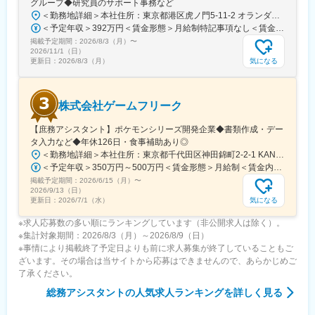
グループ◆研究員のサポート事務など
するハイグレードなマンション施工を得意としています。さらに
＜勤務地詳細＞本社住所：東京都港区虎ノ門5-11-2 オランダヒルズ森タワー勤務地最寄駅：東京メトロ日比谷線／神谷町駅受動喫煙対策：屋内全面禁煙変更の範囲：会社の定める事業所（リモートワーク含む）
現在では、総合建築企業として、オフィスビル・ホテル・商業施
＜予定年収＞392万円＜賃金形態＞月給制特記事項なし＜賃金内訳＞月額（基本給）：251,900円＜月給＞251,900円＜昇給有無＞有＜残業手当＞有＜給与補足＞■賞与：年2回（6月、12月）※業績連動賃金はあくまでも目安の金額であり、選考を通じて上下する可能性があります。月給(月額)は固定手当を含めた表記です。
設・倉庫などの大型物件にも注力しています。
掲載予定期間：
2026/8/3（月）
〜
2026/11/1（日）
気になる
更新日：
2026/8/3（月）
株式会社ゲームフリーク
【庶務アシスタント】ポケモンシリーズ開発企業◆書類作成・デー
タ入力など◆年休126日・食事補助あり◎
＜勤務地詳細＞本社住所：東京都千代田区神田錦町2-2-1 KANDASQUARE受動喫煙対策：屋内全面禁煙変更の範囲：会社の定める事業所
＜予定年収＞350万円～500万円＜賃金形態＞月給制＜賃金内訳＞月額（基本給）：215,000円～307,000円固定残業手当/月：76,700円～110,000円（固定残業時間45時間0分/月）超過した時間外労働の残業手当は追加支給＜月給＞291,700円～417,000円（一律手当を含む）＜昇給有無＞有＜残業手当＞有＜給与補足＞※経験・能力を考慮の上、年齢に関わりなく当社規定により優遇します。賃金はあくまでも目安の金額であり、選考を通じて上下する可能性があります。月給(月額)は固定手当を含めた表記です。
掲載予定期間：
2026/6/15（月）
〜
2026/9/13（日）
気になる
更新日：
2026/7/1（水）
※求人応募数の多い順にランキングしています（非公開求人は除く）。
※集計対象期間：2026/8/3（月）～2026/8/9（日）
※事情により掲載終了予定日よりも前に求人募集が終了していることもご
ざいます。その場合は当サイトから応募はできませんので、あらかじめご
了承ください。
総務アシスタント
の人気求人ランキングを詳しく見る