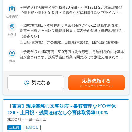
～中途入社活躍中／平均残業20時間・年休127日など就業環境◎
／借上寮・借上社宅制度・退職金など福利厚生◎／プライム上場
仕事内容
高松コンストラクショングループの大手マリコン企業～
＜勤務地詳細1＞本社住所：東京都港区芝4-6-12 勤務地最寄駅：
■業務概要：
都営三田線／三田駅受動喫煙対策：屋内全面禁煙＜勤務地詳細2＞
海上土木に強みを持つマリコン企業である当社の支店にて、事務
勤務地
東京支店住所：東京都港区芝四丁目9番4号 芝浜ビル8階勤務地最
【最寄り駅】
（経理、人事、労務、総務）の仕事をお任せいたします。適性に
寄駅：JR山手線線／田町駅受動喫煙対策：屋内全面禁煙変更の範
三田駅(東京都)、芝公園駅、田町駅(東京都)、日の出駅(東京都)
応じてメイン業務を決定します。
囲：会社の定める事業所
＜予定年収＞450万円～510万円＜賃金形態＞月給制月給には基本
■業務詳細：
給が含まれます。残業手当は残業時間に応じて別途支給されま
現場の調整業務、経理業務、総務業務などを担当いただきます。
給与
す。＜賃金内訳＞月額（基本給）：243,200円～278,300円＜月給
・請求書処理、四半期決算資料の作成
＞243,200円～278,300円＜昇給有無＞有＜残業手当＞有＜給与補
・税務申告
足＞賞与実績:年2回賃金はあくまでも目安の金額であり、選考を
・労務対応
通じて上下する可能性があります。月給(月額)は固定手当を含めた
応募依頼する
・現場の事務的な支援など
気になる
表記です。
（エージェントサービス）
■組織構成：
各部署、複数名体制で、協力しながら日々の業務に取り組むチー
ムワーク重視の職場です。
【東京】現場事務◇来客対応～書類管理など◇年休
126・土日祝・残業ほぼなし◇育休取得率100％
■業務の魅力：
海上土木プロジェクトの根幹を支える事務職として、多様な業務
株式会社トーヨー冨士工
経験と課題対応力を身につけられます。現場との連携も多く、コ
正社員
転勤なし
ミュニケーション力や柔軟性も養えます。