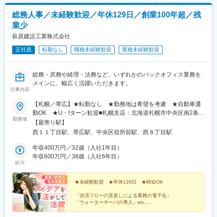
総務人事／未経験歓迎／年休129日／創業100年超／残
業少
萩原建設工業株式会社
正社員
転勤なし
職種未経験歓迎
業種未経験歓迎
総務・庶務や経理・法務など、いずれかのバックオフィス業務を
メインに、幅広く活躍いただきます。
仕事内容
【札幌／帯広】★転勤なし ★勤務地は希望を考慮 ★自動車通
勤OK ★U・Iターン歓迎■札幌支店：北海道札幌市中央区南2条西
勤務地
10丁目5番3 PPCビル6階《最寄り駅》地下鉄東西線「西11丁目
【最寄り駅】
駅」より徒歩3分■本社：北海道帯広市東7条南8丁目2番地《最寄
西１１丁目駅、帯広駅、中央区役所前駅、西８丁目駅
り駅》根室本線「帯広駅」※受動喫煙防止対策：敷地内全面禁煙
年収400万円／32歳（入社1年目）
年収600万円／38歳（入社6年目）
給与
★未経験歓迎 ★年休129日 ★時短OK
「決済フローの見直しによる業務の電子化」
「ウォーターサーバの導入」etc.
実はこれ、現場社員の声から生まれた制度です。
ぜひあなたも“アイデアを形にして、人や組織を支える事