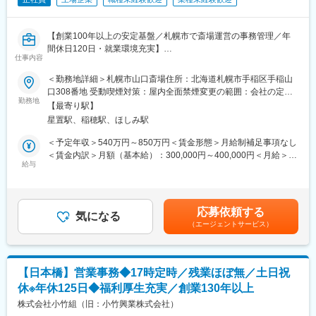
■入社後の流れ：
変更の範囲：会社の定める業務
入社後は、先輩社員によるOJTを通じて業務を習得いただきま
す。
【創業100年以上の安定基盤／札幌市で斎場運営の事務管理／年
まずは総務業務を中心に担当しながら、会社の仕組みや業務の流
間休日120日・就業環境充実】
れを学んでいただき、徐々に担当領域を広げていく予定です。
仕事内容
＼＼この求人のポイント／／
■この仕事で得られるキャリア：
＜勤務地詳細＞札幌市山口斎場住所：北海道札幌市手稲区手稲山
・斎場運営を支える事務管理ポジション
総務業務だけでなく、希望や経験に合わせて人事・採用・労務・
口308番地 受動喫煙対策：屋内全面禁煙変更の範囲：会社の定め
・創業100年以上企業×公共施設運営
勤務地
経理など管理部門業務を幅広く経験できる環境です。
る事業所
【最寄り駅】
単なる事務職ではなく、「会社を支える管理部門のゼネラリス
星置駅、稲穂駅、ほしみ駅
■求人概要
ト」としてキャリアを築くことが可能です。
当社は、海上土木工事をはじめ、陸上土木・建築分野においても
＜予定年収＞540万円～850万円＜賃金形態＞月給制補足事項なし
豊富な実績を有する総合建設会社です。
■働く環境について：
＜賃金内訳＞月額（基本給）：300,000円～400,000円＜月給＞
本ポジションは、第2期札幌山口斎場運営株式会社への出向として
給与
ワークライフバランスを大切にできる環境です。
300,000円～400,000円＜昇給有無＞有＜残業手当＞有＜給与補足
ご就業いただく形となります。同社は、施設の指定管理者とし
◇年間休日127日、土日祝休み、有給休暇の計画取得（5日）を推
＞■昇給：年1回（4月）■賞与：年2回（6月、12月）※各種手当に
て、管理運営業務に特化した事業を展開しております。
進◎
ついては要件に応じて支給賃金はあくまでも目安の金額であり、
◇5日以上の連続休暇取得可能◎
選考を通じて上下する可能性があります。月給(月額)は固定手当を
応募依頼する
札幌市手稲区にある山口斎場の運営に関わる事務および管理業務
気になる
◇残業月10時間程度とプライベートも充実◎
含めた表記です。
（エージェントサービス）
全般をお任せいたします。
◇住宅手当、家族手当など福利厚生が充実しています◎
社内外の関係者と連携しながら、円滑な施設運営の推進および組
織全体の管理業務のサポートをご担当いただきます。
■当社について：
当社は1974年の創業以来、木造建築の可能性を広げる技術開発を
【日本橋】営業事務◆17時定時／残業ほぼ無／土日祝
■業務詳細
続けてきました。
休※年休125日◆福利厚生充実／創業130年以上
・各種報告書や計画書類の作成および取りまとめ業務
独自の接合金物工法や木質耐火部材、三次元木材設計加工技術を
・斎場の運営部門と連携した事務サポート、社外関係者との連絡
株式会社小竹組（旧：小竹興業株式会社）
開発し、これまで困難とされてきた中高層建築や大規模木造建築
調整