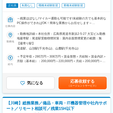
創業100年以上の歴史を持ち、国内外で多彩な建設事業を展開。
◇充実した福利厚生：特にキャリアを支援し、建築士、施工管理
安定した基盤と働きやすい環境で長期的な成長が目指せます。
正社員
転勤なし
職種未経験歓迎
業種未経験歓迎
技士の資格学校の費用補助を100％させていただいています。
変更の範囲：会社の定める業務
～残業ほぼなし/マイカー通勤も可能です/未経験の方でも基本的な
PC操作ができればOK！簡単な業務からお任せします～
仕事内容
■仕事概要：
＜勤務地詳細＞本社住所：広島県尾道市新浜2-5-27 大宝ビル勤務
伝票処理や入金処理、月次・年次決算の補助業務などを手がける
地最寄駅：尾道駅受動喫煙対策：屋内全面禁煙変更の範囲：無
仕事です。ご入社後は簡単なお仕事からお任せしていきます。
勤務地
【最寄り駅】
【主な業務内容】
尾道駅、山頂駅(千光寺山)、山麓駅(千光寺山)
・伝票処理
・入金処理
＜予定年収＞280万円～308万円＜賃金形態＞月給制＜賃金内訳＞
・月次・年次決算の補助
月額（基本給）：200,000円～220,000円＜月給＞200,000円～
・社会保険手続き（慣れてくれば）
給与
220,000円＜昇給有無＞有＜残業手当＞有＜給与補足＞予定年収
・給与計算（慣れてくれば）
はあくまでも目安の金額であり、選考を通じて上下する可能性が
※パソコンはワード、エクセルの他、「工事部長」「財務大将」等
あります。■残業手当は別途支給いたします。■昇給：年1回（4
の専用ソフトを使用いたします。ソフトの使用方法は入社後に指
月）■賞与：年2回（8月、12月）目安2ヶ月程度（年合計）■資格
応募依頼する
導いたします。
気になる
手当、住宅手当有賃金はあくまでも目安の金額であり、選考を通
（エージェントサービス）
じて上下する可能性があります。月給(月額)は固定手当を含めた表
■その他情報：
記です。
・経理事務は現在女性1名が就業しており、しっかりとサポートで
きる環境です。
【川崎】総務業務／備品・車両・IT機器管理や社内サポ
・残業はほぼありませんので、基本的に定時で退勤が可能です！
ート／リモート相談可／残業15H以下
（決算など繁忙期は少しお手伝い頂く場合がありますが、それで