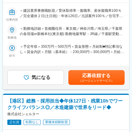
■働き方：
～建設業界事務職歓迎／育休取得率・復職率、産休復職率100％
◇官公庁案件が大半を占める安定業界
／完全週休２日(土日祝)・年休126日／元請案件100％／住宅手当
◇平均残業時間：20時間／月
仕事内容
／創業78年～
◇年間休日127日
＜勤務地詳細＞首都圏住所：東京都／神奈川県／埼玉県／千葉県
■業務内容：
の各現場or新橋本社(東京都) 勤務地最寄駅：JR線／千葉駅受動喫
■想定されるキャリアパス：
当社の建設現場の事務所(プレハブやマンション一室など)にて、工
勤務地
煙対策：敷地内全面禁煙変更の範囲：会社の定める事業所
経験を積むことで、専門性の高い分野やリーダー職へのキャリア
事事務をお任せします。
アップも目指せます。
＜予定年収＞350万円～500万円＜賃金形態＞月給制■特記事項な
複数の現場を掛け持ちして頂く場合もあります。通勤可能な範囲
し＜賃金内訳＞月額（基本給）：230,000円～300,000円＜月給＞
で現場を回っていただきます。（例：月・火はA現場 水・木・金
■企業の特徴/魅力
給与
230,000円～300,000円＜昇給有無＞有＜残業手当＞有＜給与補足
はB現場など）
◇経営基盤も安定
＞※上記は目安年収であり、これまでの経験やスキル、前職給与を
直近'24年3月期の自己資本比率は56％超を記録し、創業以来の無
考慮した上で最終決定致します。・昇給年1回（４月）・賞与年2
<業務詳細>
借金経営を続けています。社員数約360人に対して売上も約332億
回（7月・12月）賃金はあくまでも目安の金額であり、選考を通
・工事関係書類の作成/入力業務（Excelなど）
応募依頼する
円。社員1人あたりの売上が約1億円というゼネコンでもトップク
気になる
じて上下する可能性があります。月給(月額)は固定手当を含めた表
・請求書の事務処理及びファイリング業務
（エージェントサービス）
ラスの生産性を誇ります。
記です。
・工事写真の整理/管理
◇高松建設（株）や青木あすなろ建設（株）などを傘下に持つ、
・電話対応/メール対応
プライム市場「高松コンストラクショングループ」。
・来客対応（お茶出しなど）
主に海上土木に強みを持ち、海上空港の施工で日本トップクラス
【港区】総務・採用担当◆年休127日・残業10hでワー
・懇親会の準備
の実績を持つマリンコンストラクターです。
・事務所内清掃
クライフバランス◎／木造建築で世界をリード◆
※勉強会やDX推進等で汐留本社に出社する時もあります。
株式会社シェルター
変更の範囲：会社の定める業務
■ワークライフバランスが整う環境
正社員
転勤なし
業種未経験歓迎
・育休取得率・復職率、産休復職率100％