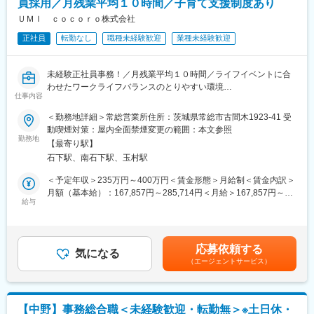
員採用／月残業平均１０時間／子育て支援制度あり
在宅勤務制度もあり、完全週休2日制[土日祝]で年休120日以上と
ワークライフバランスを保って働ける環境です。
ＵＭＩ ｃｏｃｏｒｏ株式会社
■想定されるキャリアパス
将来的には人事系業務や採用業務補助などにも携わることがで
正社員
転勤なし
職種未経験歓迎
業種未経験歓迎
■同社について
き、管理部門のゼネラリストを目指せます。
同社は2017年に三井住商建材と丸紅建材が事業統合をして誕生い
たしました。
■企業の特徴/魅力
未経験正社員事務！／月残業平均１０時間／ライフイベントに合
三井物産・住友商事・丸紅のバックボーンを持ち、住生活空間産
幅広い業務経験を積みながらワークライフバランスの実現が可能
わせたワークライフバランスのとりやすい環境
業へのサービスを通じ、広く社会に貢献する建材商社です。
仕事内容
な環境です。
■業務内容について：
同社は、多種多様な原材料・建材製品の輸出入や国内取引、及び
幅広い技術力を強みに、日常目にする一般建築から超高層ビル・
＜勤務地詳細＞常総営業所住所：茨城県常総市古間木1923-41 受
それらに関わる物流・決済と言った商社機能に加え、各種建築工
変更の範囲：会社の定める業務
マンション・トンネルなどコンクリートに使用する鉄筋の積算・
動喫煙対策：屋内全面禁煙変更の範囲：本文参照
事の請負、工法開発まで幅広い分野で事業を展開しており、各事
加工・組立・販売事業を行う当社にて管理部事務担当として業務
勤務地
業領域において様々な仕事を経験できる会社です。
【最寄り駅】
に従事していただきます。
また、海外法人設立や海外メーカーへの事業参画を通じて、成長
石下駅、南石下駅、玉村駅
著しいアジアに活動の場を拡大すると共に、コーポレートブラン
■担当業務詳細：
＜予定年収＞235万円～400万円＜賃金形態＞月給制＜賃金内訳＞
ド「こことわ」の理念に合致した独自ブランド商品の開発、信頼
・納品書・請求書整理
月額（基本給）：167,857円～285,714円＜月給＞167,857円～
と実績を積み重ねてきた木構造建築事業、更には低炭素社会に向
・郵送物の発送、備品購入等
給与
285,714円＜昇給有無＞有＜残業手当＞有＜給与補足＞・昇給：
けた住宅の省エネ性能向上や循環経済への取組み、中古マンショ
・納品書、請求書作成※Excel・Word使用
年1回／業績連動・賞与：年2回程度／業績連動・年収は経験や経
ンのリノベーション事業など、新たな社会貢献に向け挑戦してい
・電話対応
歴等により決定いたします。賃金はあくまでも目安の金額であ
ます。
・来客時のお客様対応
り、選考を通じて上下する可能性があります。月給(月額)は固定手
応募依頼する
※基本的に社内全般の事務処理を担当していただきます。
気になる
当を含めた表記です。
変更の範囲：会社の定める業務
（エージェントサービス）
■配属部署：
・管理部に配属となります。常総作業所に勤務いたします。
・管理部には女性4名の社員が所属しており、30代から40代中心
【中野】事務総合職＜未経験歓迎・転勤無＞※土日休・