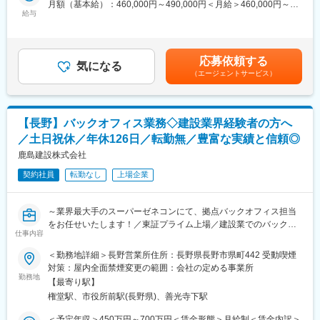
月額（基本給）：460,000円～490,000円＜月給＞460,000円～
。社員の平均勤続年数は16.5年。財務の健全性を示す自己資本比
■入社後の流れ
給与
490,000円＜昇給有無＞有＜残業手当＞無＜給与補足＞※給与詳細
率は約50%と高く、しっかりした就業環境も魅力です。
先輩社員から業務を教えてもらいながら覚えていただきます。受
は、経験・能力を考慮した上で同社規定により決定※上記年収は各
け身な姿勢ではなく、主体的/意欲的に業務をキャッチアップして
種手当を含めない理論年収※管理監督者のため、残業代は支給され
いく姿勢をお持ちの方を歓迎します。
ません■賞与：年2回（6月、12月）賃金はあくまでも目安の金額
応募依頼する
気になる
であり、選考を通じて上下する可能性があります。賃金はあくま
（エージェントサービス）
■組織構成
でも目安の金額であり、選考を通じて上下する可能性がありま
内部監査部には、部長含め基幹職7名が在籍しており、内部監査経
す。月給(月額)は固定手当を含めた表記です。
験がない方もご活躍しております。
【長野】バックオフィス業務◇建設業界経験者の方へ
■就業環境について
／土日祝休／年休126日／転勤無／豊富な実績と信頼◎
在宅勤務制度もあり、完全週休2日制[土日祝]で年休120日以上と
ワークライフバランスを保って働ける環境です。
鹿島建設株式会社
契約社員
転勤なし
上場企業
■同社について
同社は2017年に三井住商建材と丸紅建材が事業統合をして誕生い
たしました。
～業界最大手のスーパーゼネコンにて、拠点バックオフィス担当
三井物産・住友商事・丸紅のバックボーンを持ち、住生活空間産
をお任せいたします！／東証プライム上場／建設業でのバックオ
業へのサービスを通じ、広く社会に貢献する建材商社です。
仕事内容
フィス経験者歓迎／年休126日／土日祝休み～
同社は、多種多様な原材料・建材製品の輸出入や国内取引、及び
＜勤務地詳細＞長野営業所住所：長野県長野市県町442 受動喫煙
それらに関わる物流・決済と言った商社機能に加え、各種建築工
【変更の範囲：会社の定める業務】
対策：屋内全面禁煙変更の範囲：会社の定める事業所
事の請負、工法開発まで幅広い分野で事業を展開しており、各事
勤務地
業領域において様々な仕事を経験できる会社です。
【最寄り駅】
■業務内容：
また、海外法人設立や海外メーカーへの事業参画を通じて、成長
権堂駅、市役所前駅(長野県)、善光寺下駅
同社の事務系総合職が担当する現場事務業務全般の補助をお任せ
著しいアジアに活動の場を拡大すると共に、コーポレートブラン
いたします。
＜予定年収＞450万円～700万円＜賃金形態＞月給制＜賃金内訳＞