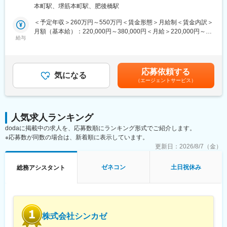
◎DXを推進しながら働き方改革も促進中！
同社は、江戸の大工業からはじまり、洋館建築で名を馳せ、「洋
本町駅、堺筋本町駅、肥後橋駅
◎地場ゼネコンからの中途入社の方が増えています！
館建築の鹿島」と呼ばれるほか、その後明治・大正・昭和と時代
毎に「鉄道の鹿島」「ダムの鹿島」と大きな実績を残しながら、
＜予定年収＞260万円～550万円＜賃金形態＞月給制＜賃金内訳＞
■業務内容
人々が安心・安全・快適に暮らすことが出来る社会を目指し、建
月額（基本給）：220,000円～380,000円＜月給＞220,000円～
スーパーゼネコンの一角で、建物を「作品」と称し品質重視を貫
給与
設事業を通して経済・産業に貢献をしてきました。
380,000円＜昇給有無＞無＜残業手当＞有＜給与補足＞■年収補
き、東京ミッドタウン・あべのハルカス・渋谷パルコ等、数多く
足：・年収（例）260万円～550万円※年収は賞与を含む想定年収
の代表的建築物を手掛ける当社にて、総務／経理／人事などのコ
【◇これからの100年をつくる／自動化・ＩＣＴ導入】
です。・基本給（例）22万円～38万円※時間外手当、通勤費、諸
ーポレート部門もしくは、設計部、見積部、技術部などの事業部
建築工事に関わるあらゆる生産プロセスの変革を推進し、生産性
手当は別途支給※これまでの経験に応じて個別に設定します・昇給
応募依頼する
門での業務を担当いただきます。ご自身の強みや適性、ご意向を
気になる
向上を目指す「鹿島スマート生産ビジョン」を策定。ICTを活用し
／原則無し・賞与／年2回賃金はあくまでも目安の金額であり、選
（エージェントサービス）
踏まえて担当業務を検討させていただきます。
たロボット技術の開発や自動化施工のため技術開発を行っていま
考を通じて上下する可能性があります。月給(月額)は固定手当を含
す。
めた表記です。
■業務詳細
建設機械が自動運転を行う次世代の建設生産システムを世界では
・具体的な業務内容の一例としては、Excelを使用したデータ入力
じめてダム現場で実現致しました。
人気求人ランキング
／集計業務、PowerPointを使用した資料作成／修正業務など。業
また、協力会社からの信用も高く、協力会社がいてこその現場で
dodaに掲載中の求人を、応募数順にランキング形式でご紹介します。
務内容はこれまでのご経験やスキル、状況を考慮して決定しま
あるという考えが有り「鹿島の社員は紳士的で面倒見が良い」と
※応募数が同数の場合は、新着順に表示しています。
す。
よくいわれています。
更新日：
2026/8/7（金）
■当社の建設DX
変更の範囲：会社の定める業務
・当社では業界に先駆けてBIM活用を進めています。BIM連携建設
ゼネコン
土日祝休み
総務アシスタント
ロボットの開発を行い、自走式の墨出しロボットや資材運搬や見
回りもできる搬送ロボットの開発及び、それらを管理するプラッ
トフォームの開発まで行っています。最先端の技術に触れながら
建設業界の未来を変えていきましょう。
株式会社シンカゼ
■作品例