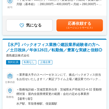
ド「こことわ」の理念に合致した独自ブランド商品の開発、信頼
総務、労務管理、経理などの事務業務を担当していただきます。
月額（基本給）：280,000円～400,000円＜月給＞280,000円～
と実績を積み重ねてきた木構造建築事業、更には低炭素社会に向
入社後は上長がOJTにて指導しますので、当初から単独で対応さ
給与
400,000円＜昇給有無＞有＜残業手当＞有＜給与補足＞※経験、ス
けた住宅の省エネ性能向上や循環経済への取組み、中古マンショ
せるケースはございません。
キル、年齢等により判断いたします。※上記は残業時間（40hした
ンのリノベーション事業など、新たな社会貢献に向け挑戦してい
場合）込みでの年収です。※残業を毎月40ｈするわけではござい
ます。
■業務詳細：
ません。■昇給：年1回■賞与：年2回（6月・12月）賃金はあくま
応募依頼する
・建設現場事務所・宿舎設置
気になる
でも目安の金額であり、選考を通じて上下する可能性がありま
変更の範囲：会社の定める業務
（エージェントサービス）
・近隣渉外対応（状況調査、近隣説明資料作成、個別訪問 等）
す。月給(月額)は固定手当を含めた表記です。
・来客対応、式典、広報対応
・簡単なPC設定（マニュアルあり）
・現場管理費の予算作成、実績管理
【水戸】バックオフィス業務◇建設業界経験者の方へ
・経理精算対応
／土日祝休／年休126日／転勤無／豊富な実績と信頼◎
・工事契約内容の確認業務
・工事費他の支払、決算業務
鹿島建設株式会社
・社有車による管轄現場事務所の巡回
契約社員
転勤なし
上場企業
■募集背景：
社内のバックオフィス部門の体制強化のため募集しております。
～業界最大手のスーパーゼネコンにて、拠点バックオフィス担当
をお任せいたします！／東証プライム上場／建設業でのバックオ
◇こんな方にお勧めです◇
仕事内容
フィス経験者歓迎／年休126日／土日祝休み～
・建設業界での事務経験を生かして働きたい方
＜勤務地詳細＞茨城営業所住所：茨城県水戸市桜川2-4-32 受動喫
・資格を生かして事務業務にチャレンジしていきたい方
【変更の範囲：会社の定める業務】
煙対策：屋内全面禁煙変更の範囲：会社の定める事業所
勤務地
■同社の魅力と特徴：
【最寄り駅】
■業務内容：
【1840年創業／売上高1兆超え／歴史と技術の鹿島建設】
水戸駅、常陸青柳駅、偕楽園駅
同社の事務系総合職が担当する現場事務業務全般の補助をお任せ
同社は、江戸の大工業からはじまり、洋館建築で名を馳せ、「洋