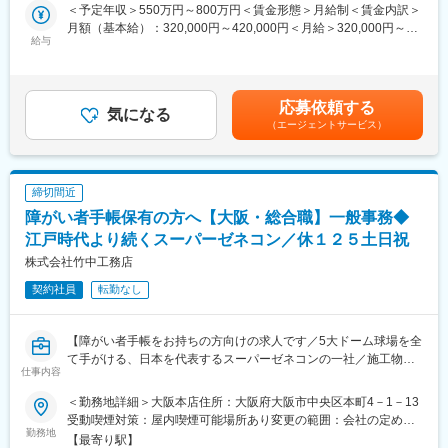
いたします。
＜予定年収＞550万円～800万円＜賃金形態＞月給制＜賃金内訳＞
館建築の鹿島」と呼ばれるほか、その後明治・大正・昭和と時代
総務、労務管理、経理などの事務業務を担当していただきます。
月額（基本給）：320,000円～420,000円＜月給＞320,000円～
毎に「鉄道の鹿島」「ダムの鹿島」と大きな実績を残しながら、
入社後は上長がOJTにて指導しますので、当初から単独で対応さ
給与
420,000円＜昇給有無＞有＜残業手当＞有＜給与補足＞※経験、ス
人々が安心・安全・快適に暮らすことが出来る社会を目指し、建
せるケースはございません。
キル、年齢等により判断いたします。※上記は残業時間（40hした
設事業を通して経済・産業に貢献をしてきました。
場合）込みでの年収です。※残業を毎月40ｈするわけではござい
■業務詳細：
ません。■昇給：年1回■賞与：年2回（6月・12月）賃金はあくま
【◇これからの100年をつくる／自動化・ＩＣＴ導入】
応募依頼する
・建設現場事務所・宿舎設置
気になる
でも目安の金額であり、選考を通じて上下する可能性がありま
建築工事に関わるあらゆる生産プロセスの変革を推進し、生産性
（エージェントサービス）
・近隣渉外対応（状況調査、近隣説明資料作成、個別訪問 等）
す。月給(月額)は固定手当を含めた表記です。
向上を目指す「鹿島スマート生産ビジョン」を策定。ICTを活用し
・来客対応、式典、広報対応
たロボット技術の開発や自動化施工のため技術開発を行っていま
・簡単なPC設定（マニュアルあり）
す。
・現場管理費の予算作成、実績管理
建設機械が自動運転を行う次世代の建設生産システムを世界では
締切間近
・経理精算対応
じめてダム現場で実現致しました。
障がい者手帳保有の方へ【大阪・総合職】一般事務◆
・工事契約内容の確認業務
また、協力会社からの信用も高く、協力会社がいてこその現場で
・工事費他の支払、決算業務
江戸時代より続くスーパーゼネコン／休１２５土日祝
あるという考えが有り「鹿島の社員は紳士的で面倒見が良い」と
・社有車による管轄現場事務所の巡回
株式会社竹中工務店
よくいわれています。
契約社員
転勤なし
■募集背景：
変更の範囲：会社の定める業務
社内のバックオフィス部門の体制強化のため募集しております。
【障がい者手帳をお持ちの方向けの求人です／5大ドーム球場を全
◇こんな方にお勧めです◇
て手がける、日本を代表するスーパーゼネコンの一社／施工物件
・建設業界での事務経験を生かして働きたい方
仕事内容
を「作品」と称する設計・品質の高い企業】
・資格を生かして事務業務にチャレンジしていきたい方
＜勤務地詳細＞大阪本店住所：大阪府大阪市中央区本町4－1－13
◎スーパーゼネコンで最先端の技術に触れながらキャリアアッ
■同社の魅力と特徴：
受動喫煙対策：屋内喫煙可能場所あり変更の範囲：会社の定める
プ！
勤務地
【1840年創業／売上高1兆超え／歴史と技術の鹿島建設】
事業所（ただし転居を伴う異動は無し）
【最寄り駅】