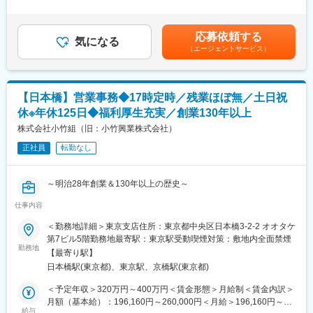
ただきます
現場へ配属できるように考慮いたします)
＞※給与は当社規定により決定します。■賞与：年2回（業績に応
。ご対応いただく業務の範囲は幅広くなるため、管理部門のおけ
じて支給）賃金はあくまでも目安の金額であり、選考を通じて上
る海外業務の知識やスキルを身に着けることができます。
■同社の魅力
下する可能性があります。月給(月額)は固定手当を含めた表記で
応募依頼する
業務例）
◇創業78年の当社は2024年度１月に、建設・不動産、エネルギ
気になる
す。
（エージェントサービス）
・外国籍従業員の雇用手続き関連のサポート
ー、プラントエンジニアリングといった多角的な事業ポートフォ
・海外支社（主にベトナム）における日次業務のサポート/代行
リオ経営を行うトーヨーHDの一員となり、経営は更に安定してお
ります。
◇自己資本率も60％を超えており、40％以上だと企業として安定
【日本橋】営業事務◆17時定時／残業ほぼ無／土日祝
■同社沿革：
しているという基準を超えた財務状況です。
休※年休125日◆福利厚生充実／創業130年以上
橋や道路、トンネル、建築物といったコンクリート構造物。これ
◇日本を代表するスーパーゼネコンや大手建設会社が加盟する日
らは人々の暮らしや産業を支えており高い安全性と機能の維持を
株式会社小竹組（旧：小竹興業株式会社）
本建設業連合会に同社も名を連ねており、日本の社会インフラを
保つための補修・補強などのメンテナンスが不可欠です。当社に
支える一翼を担っています。
正社員
転勤なし
関しては、300年を超える歴史があり、1705年に錢高林右衛門が
棟梁として建立に携わった本願寺尾崎別院が創業の瞬間でした。
変更の範囲：会社の定める業務
その後1887年に錢高組に改め、明治の文明開化の波と共に勃興し
～明治28年創業＆130年以上の歴史～
つつあった西洋建築の新技術や近代経営を取り入れ、数々の建築
物を世に残してきました。昭和初期には「橋の錢高組」の異名を
仕事内容
■仕事内容：
とり、勝鬨橋や旧瀬田唐橋など数多くの橋の施工実績を残してい
営業事務として事務作業や顧客対応などをお任せします。
＜勤務地詳細＞東京支店住所：東京都中央区日本橋3-2-2 オオタケ
ます。
営業事務とはいえ、見積もりや受発注などは本社で行いますの
第7ビル5階勤務地最寄駅：東京駅受動喫煙対策：敷地内全面禁煙
で、
勤務地
■同社魅力：
【最寄り駅】
顧客対応や資料作成、社内調整などの業務を行っていただきま
同社は創業300年を超える中堅ゼネコンです。直近では、建築事
日本橋駅(東京都)、東京駅、京橋駅(東京都)
す。
業においてはつくば市で環境共生型のショップ＆オフィス、ホテ
＜予定年収＞320万円～400万円＜賃金形態＞月給制＜賃金内訳＞
ルやサービスアパートメントなど多彩なニーズに対応した大規模
■当社について：
月額（基本給）：196,160円～260,000円＜月給＞196,160円～
開発工事を設計施工で手掛け、土木事業においてはアフリカウガ
・官公庁、商業施設、マンション、個人邸宅、オフィス、工場、
給与