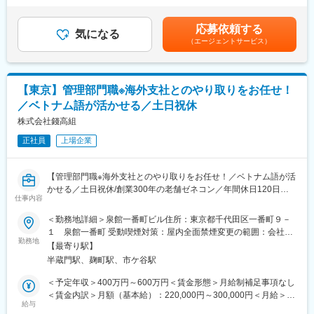
直近'24年3月期の自己資本比率は56％超を記録し、創業以来の無
考慮した上で最終決定致します。・昇給年1回（４月）・賞与年2
<業務詳細>
借金経営を続けています。社員数約360人に対して売上も約332億
回（7月・12月）賃金はあくまでも目安の金額であり、選考を通
・工事関係書類の作成/入力業務（Excelなど）
応募依頼する
円。社員1人あたりの売上が約1億円というゼネコンでもトップク
気になる
じて上下する可能性があります。月給(月額)は固定手当を含めた表
・請求書の事務処理及びファイリング業務
（エージェントサービス）
ラスの生産性を誇ります。
記です。
・工事写真の整理/管理
◇高松建設（株）や青木あすなろ建設（株）などを傘下に持つ、
・電話対応/メール対応
プライム市場「高松コンストラクショングループ」。
・来客対応（お茶出しなど）
主に海上土木に強みを持ち、海上空港の施工で日本トップクラス
【東京】管理部門職※海外支社とのやり取りをお任せ！
・懇親会の準備
の実績を持つマリンコンストラクターです。
・事務所内清掃
／ベトナム語が活かせる／土日祝休
※勉強会やDX推進等で汐留本社に出社する時もあります。
株式会社錢高組
変更の範囲：会社の定める業務
■ワークライフバランスが整う環境
正社員
上場企業
・育休取得率・復職率、産休復職率100％
・育児、介護の時短勤務可（小学6年生終了まで）
【管理部門職※海外支社とのやり取りをお任せ！／ベトナム語が活
・完全週休2日(土日祝)／年休126日
かせる／土日祝休/創業300年の老舗ゼネコン／年間休日120日・
・残業ほぼなし
仕事内容
平均年収800万以上・平均勤続年数16.5年（同社有価証券報告書
・転勤・出張なし
より）】
＜勤務地詳細＞泉館一番町ビル住所：東京都千代田区一番町９－
■勤務環境に関して
１ 泉館一番町 受動喫煙対策：屋内全面禁煙変更の範囲：会社の
■職務概要：
〇場所：勤務地は一都三県の各工事現場にあるプレハブ事務所、
勤務地
定める事業所
【最寄り駅】
当社管理部門にて海外支社（主にベトナム）との管理部門業務を
マンションの一室が事務所に就業いただきます。
半蔵門駅、麹町駅、市ケ谷駅
担当して頂きます。
〇就業環境：現場により仮設トイレや男女トイレ共用の場合あり
ます。
＜予定年収＞400万円～600万円＜賃金形態＞月給制補足事項なし
▼具体的には…
〇配属基準：ご自宅からの通勤時間や適性によって決定いたしま
＜賃金内訳＞月額（基本給）：220,000円～300,000円＜月給＞
海外支社での管理部門業務のサポートや代行を本社にてご対応い
すので、ご安心下さい。(目安、ご自宅から片道１時間前後の工事
給与
220,000円～300,000円＜昇給有無＞有＜残業手当＞有＜給与補足