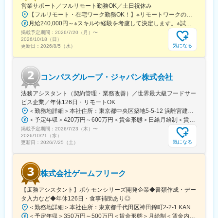
東京タワー、日本武道館、あべのハルカス、東京ミッドタウン、
営業サポート／フルリモート勤務OK／土日祝休み
東京ドーム、大阪ドーム、新梅田シティー、ハービス大阪、神戸
【フルリモート・在宅ワーク勤務OK！】※リモートワークの場合も、年に数回出社を依頼する可能性があります。＜東京営業所＞東京都新宿区西新宿7-7-26 3階［最寄り駅］各線「新宿駅」徒歩8分JR「大久保駅」徒歩4分＜支店＞茨城県日立市大みか町［最寄り駅］JR「大甕駅」徒歩8分
ハーバーランド他多数
月給240,000円～※スキルや経験を考慮して決定します。※試用期間中(3か月)の給与条件は変わりません。
掲載予定期間：
2026/7/20（月）
〜
■就業環境
2026/10/18（日）
勤怠管理：パソコンのログと勤務通知システムが連動。サービス
気になる
更新日：
2026/8/5（水）
残業は一切ありません。PC強制終了ソフトを導入しております。
残業削減：「竹中新生産システム」と称し、働き方改革に向けた
各種取り組みを行っています。4Dシミュレーションを活用した施
コンパスグループ・ジャパン株式会社
工計画・BIM活用・現地工数削減のオフサイト化の推進・ロボッ
トや建設機械など最先端技術の活用にて現場での作業工数を削減
法務アシスタント（契約管理・業務改善）／世界最大級フードサー
することに取り組んでいます。
ビス企業／年休126日・リモートOK
＜勤務地詳細＞本社住所：東京都中央区築地5-5-12 浜離宮建設プラザ4F、5F勤務地最寄駅：都営大江戸線／築地市場駅受動喫煙対策：屋内全面禁煙変更の範囲：無
変更の範囲：会社の定める業務
＜予定年収＞420万円～600万円＜賃金形態＞日給月給制＜賃金内訳＞月額（基本給）：280,000円～410,000円/月20日間勤務想定＜想定月額＞280,000円～410,000円＜昇給有無＞有＜残業手当＞有＜給与補足＞※予定年収はあくまでも目安の金額であり、選考を通じて上下する可能性があります。また管理監督者区分での採用となった場合は、残業代の支給はございません。■賞与：年2回（夏季／固定1ケ月、冬季／業績賞与）■給与査定：年1回賃金はあくまでも目安の金額であり、選考を通じて上下する可能性があります。月給(月額)は固定手当を含めた表記です。
掲載予定期間：
2026/7/23（木）
〜
2026/10/21（水）
気になる
更新日：
2026/7/25（土）
株式会社ゲームフリーク
【庶務アシスタント】ポケモンシリーズ開発企業◆書類作成・デー
タ入力など◆年休126日・食事補助あり◎
＜勤務地詳細＞本社住所：東京都千代田区神田錦町2-2-1 KANDASQUARE受動喫煙対策：屋内全面禁煙変更の範囲：会社の定める事業所
＜予定年収＞350万円～500万円＜賃金形態＞月給制＜賃金内訳＞月額（基本給）：215,000円～307,000円固定残業手当/月：76,700円～110,000円（固定残業時間45時間0分/月）超過した時間外労働の残業手当は追加支給＜月給＞291,700円～417,000円（一律手当を含む）＜昇給有無＞有＜残業手当＞有＜給与補足＞※経験・能力を考慮の上、年齢に関わりなく当社規定により優遇します。賃金はあくまでも目安の金額であり、選考を通じて上下する可能性があります。月給(月額)は固定手当を含めた表記です。