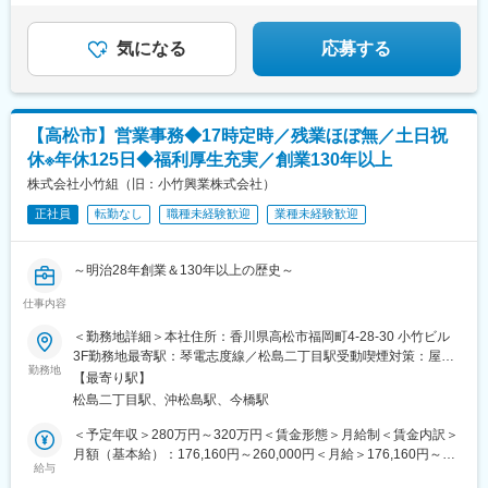
務職”として活躍しませんか？
気になる
応募する
【高松市】営業事務◆17時定時／残業ほぼ無／土日祝
休※年休125日◆福利厚生充実／創業130年以上
株式会社小竹組（旧：小竹興業株式会社）
正社員
転勤なし
職種未経験歓迎
業種未経験歓迎
～明治28年創業＆130年以上の歴史～
仕事内容
■仕事内容：
営業事務として事務作業や顧客対応などをお任せします。
＜勤務地詳細＞本社住所：香川県高松市福岡町4-28-30 小竹ビル
顧客対応や資料作成、社内調整などの業務を行っていただきま
3F勤務地最寄駅：琴電志度線／松島二丁目駅受動喫煙対策：屋内
す。
勤務地
全面禁煙
【最寄り駅】
松島二丁目駅、沖松島駅、今橋駅
■当社について：
・官公庁、商業施設、マンション、個人邸宅、オフィス、工場、
＜予定年収＞280万円～320万円＜賃金形態＞月給制＜賃金内訳＞
寺社仏閣とあらゆる物件、10億円～30億円程度の案件を得意とし
月額（基本給）：176,160円～260,000円＜月給＞176,160円～
ており、スケールの大きな県内有数のシンボル案件を受注してい
給与
260,000円＜昇給有無＞有＜残業手当＞有＜給与補足＞上記予定
ます。