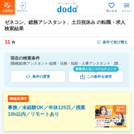
会員登録
ログイン
気になる
メニュー
ゼネコン、総務アシスタント、土日祝休み
の転職・求人
検索結果
11
条件で並び替え
件
現在の検索条件
[職種]総務アシスタント-総務・法務・知財・人事アシスタント [業種]ゼネコン-建設・プラント・不動産業界 [詳細条件](休日・働き方)土日祝休み
新着求人をいつでもチェック
条件の変更
この条件を保存
積極採用中
事務／未経験OK／年休125日／残業
10h以内／リモートあり