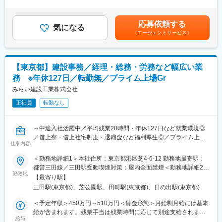
年収は経験・年齢・スキルなどを考慮の上で最終決定いたしま
・創業は明治28年です。130年以上続く老舗企業として県内シェ
す。■昇給：年1回（5月）■賞与：年2回（6月・12月）賃金はあく
アトップクラス、圧倒的な知名度で地域に貢献しています。
までも目安の金額であり、選考を通じて上下する可能性がありま
応募依頼する
気になる
す。月給(月額)は固定手当を含めた表記です。
（エージェントサービス）
■当社の特徴：
◇当社では官公庁、商業施設、マンション、オフィス、工場とあ
らゆる物件に携わらせていただいています。
◇役職をつけて呼ぶ文化もなければ、社長室もなく、上下関係を
【東京都】建設事務／経理・総務・労務など幅広い業
あまり感じないゆるい社風です。
務 ※年休127日／転勤無／プライム上場Gr
◇充実した福利厚生：特にキャリアを支援し、建築士、施工管理
技士の資格学校の費用補助を100％させていただいています。
みらい建設工業株式会社
正社員
転勤なし
～中途入社活躍中／平均残業20時間・年休127日など就業環境◎
／借上寮・借上社宅制度・退職金など福利厚生◎／プライム上場
仕事内容
高松コンストラクショングループの大手マリコン企業～
＜勤務地詳細1＞本社住所：東京都港区芝4-6-12 勤務地最寄駅：
■業務概要：
都営三田線／三田駅受動喫煙対策：屋内全面禁煙＜勤務地詳細2＞
海上土木に強みを持つマリコン企業である当社の支店にて、事務
勤務地
東京支店住所：東京都港区芝四丁目9番4号 芝浜ビル8階勤務地最
【最寄り駅】
（経理、人事、労務、総務）の仕事をお任せいたします。適性に
寄駅：JR山手線線／田町駅受動喫煙対策：屋内全面禁煙変更の範
三田駅(東京都)、芝公園駅、田町駅(東京都)、日の出駅(東京都)
応じてメイン業務を決定します。
囲：会社の定める事業所
＜予定年収＞450万円～510万円＜賃金形態＞月給制月給には基本
■業務詳細：
給が含まれます。残業手当は残業時間に応じて別途支給されま
現場の調整業務、経理業務、総務業務などを担当いただきます。
給与
す。＜賃金内訳＞月額（基本給）：243,200円～278,300円＜月給