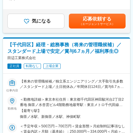
260,000円＜昇給有無＞有＜残業手当＞有＜給与補足＞上記予定
ンダで東アフリカ最大の斜張橋、建設費が100億円を超える北陸
寺社仏閣とあらゆる物件、10億円～30億円程度の案件を得意とし
年収は経験・年齢・スキルなどを考慮の上で最終決定いたしま
新幹線プロジェクト等確かな実績でお客様より高い評価をいただ
ており、スケールの大きな県内有数のシンボル案件を受注してい
す。■昇給：年1回（5月）■賞与：年2回（6月・12月）賃金はあく
いております。当社には実力主義の風土があり、年齢等に関係な
ます。
までも目安の金額であり、選考を通じて上下する可能性がありま
く、若くして重要なポストに就く人材が多数在籍しています。や
応募依頼する
・創業は明治28年です。130年以上続く老舗企業として県内シェ
気になる
す。月給(月額)は固定手当を含めた表記です。
る気や熱意があり、技術力も伴っている人材には成長や昇進のチ
（エージェントサービス）
アトップクラス、圧倒的な知名度で地域に貢献しています。
ャンスを多く与えられる風土があります。
■当社の特徴：
変更の範囲：会社の定める業務
◇当社では官公庁、商業施設、マンション、オフィス、工場とあ
【千代田区】経理・総務事務（将来の管理職候補）／
らゆる物件に携わらせていただいています。
スタンダード上場で安定／賞与6.7ヵ月／福利厚生◎
◇役職をつけて呼ぶ文化もなければ、社長室もなく、上下関係を
あまり感じないゆるい社風です。
田辺工業株式会社
◇充実した福利厚生：特にキャリアを支援し、建築士、施工管理
正社員
転勤なし
上場企業
技士の資格学校の費用補助を100％させていただいています。
【将来の管理職候補／独立系エンジニアリング／大手取引先多数
／スタンダード上場／土日祝休み／年間休日124日／賞与6.7ヵ月
仕事内容
／平均勤続年数16.7年／就業環境・福利厚生◎】
＜勤務地詳細＞東京本社住所：東京都千代田区神田駿河台2丁目2
■職務内容：
番地 御茶ノ水杏雲ビル4階勤務地最寄駅：東京メトロ千代田線／
事務職として、営業所内の就業管理からお客様への見積書提出と
勤務地
新御茶ノ水駅受動喫煙対策：屋内全面禁煙
【最寄り駅】
いった工事事務、来客対応や電話応対までを一貫して対応してい
御茶ノ水駅、新御茶ノ水駅、神保町駅
ただきます。
一部経理的な業務要素もあり、一つの分野でなく幅広く対応いた
＜予定年収＞500万円～700万円＜賃金形態＞月給制特記事項なし
だきます。
＜賃金内訳＞月額（基本給）：250,000円～334,000円＜月給＞