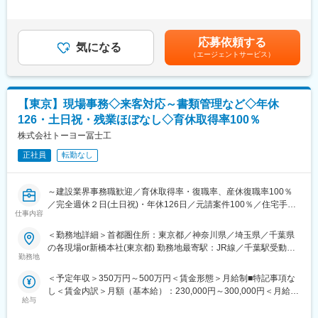
・請求書処理、四半期決算資料の作成
＞243,200円～278,300円＜昇給有無＞有＜残業手当＞有＜給与補
・税務申告
足＞賞与実績:年2回賃金はあくまでも目安の金額であり、選考を
・労務対応
通じて上下する可能性があります。月給(月額)は固定手当を含めた
応募依頼する
・現場の事務的な支援など
気になる
表記です。
（エージェントサービス）
■組織構成：
各部署、複数名体制で、協力しながら日々の業務に取り組むチー
ムワーク重視の職場です。
【東京】現場事務◇来客対応～書類管理など◇年休
126・土日祝・残業ほぼなし◇育休取得率100％
■業務の魅力：
海上土木プロジェクトの根幹を支える事務職として、多様な業務
株式会社トーヨー冨士工
経験と課題対応力を身につけられます。現場との連携も多く、コ
正社員
転勤なし
ミュニケーション力や柔軟性も養えます。
■働き方：
～建設業界事務職歓迎／育休取得率・復職率、産休復職率100％
◇官公庁案件が大半を占める安定業界
／完全週休２日(土日祝)・年休126日／元請案件100％／住宅手当
◇平均残業時間：20時間／月
仕事内容
／創業78年～
◇年間休日127日
＜勤務地詳細＞首都圏住所：東京都／神奈川県／埼玉県／千葉県
■業務内容：
の各現場or新橋本社(東京都) 勤務地最寄駅：JR線／千葉駅受動喫
■想定されるキャリアパス：
当社の建設現場の事務所(プレハブやマンション一室など)にて、工
勤務地
煙対策：敷地内全面禁煙変更の範囲：会社の定める事業所
経験を積むことで、専門性の高い分野やリーダー職へのキャリア
事事務をお任せします。
アップも目指せます。
＜予定年収＞350万円～500万円＜賃金形態＞月給制■特記事項な
複数の現場を掛け持ちして頂く場合もあります。通勤可能な範囲
し＜賃金内訳＞月額（基本給）：230,000円～300,000円＜月給＞
で現場を回っていただきます。（例：月・火はA現場 水・木・金
■企業の特徴/魅力
給与
230,000円～300,000円＜昇給有無＞有＜残業手当＞有＜給与補足
はB現場など）
◇経営基盤も安定
＞※上記は目安年収であり、これまでの経験やスキル、前職給与を