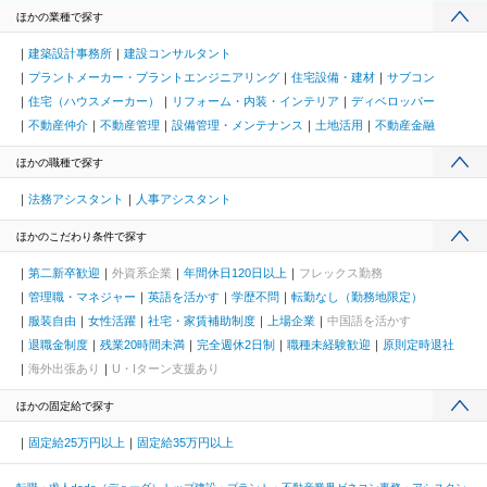
ほかの業種で探す
建築設計事務所
建設コンサルタント
プラントメーカー・プラントエンジニアリング
住宅設備・建材
サブコン
住宅（ハウスメーカー）
リフォーム・内装・インテリア
ディベロッパー
不動産仲介
不動産管理
設備管理・メンテナンス
土地活用
不動産金融
ほかの職種で探す
法務アシスタント
人事アシスタント
ほかのこだわり条件で探す
第二新卒歓迎
外資系企業
年間休日120日以上
フレックス勤務
管理職・マネジャー
英語を活かす
学歴不問
転勤なし（勤務地限定）
服装自由
女性活躍
社宅・家賃補助制度
上場企業
中国語を活かす
退職金制度
残業20時間未満
完全週休2日制
職種未経験歓迎
原則定時退社
海外出張あり
U・Iターン支援あり
ほかの固定給で探す
固定給25万円以上
固定給35万円以上