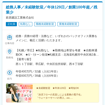
総務人事／未経験歓迎／年休129日／創業100年超／残
業少
萩原建設工業株式会社
正社員
転勤なし
職種未経験歓迎
業種未経験歓迎
総務・庶務や経理・法務など、いずれかのバックオフィス業務を
メインに、幅広く活躍いただきます。
仕事内容
【札幌／帯広】★転勤なし ★勤務地は希望を考慮 ★自動車通
勤OK ★U・Iターン歓迎■札幌支店：北海道札幌市中央区南2条西
勤務地
10丁目5番3 PPCビル6階《最寄り駅》地下鉄東西線「西11丁目
【最寄り駅】
駅」より徒歩3分■本社：北海道帯広市東7条南8丁目2番地《最寄
西１１丁目駅、帯広駅、中央区役所前駅、西８丁目駅
り駅》根室本線「帯広駅」※受動喫煙防止対策：敷地内全面禁煙
年収400万円／32歳（入社1年目）
年収600万円／38歳（入社6年目）
給与
★未経験歓迎 ★年休129日 ★時短OK
「決済フローの見直しによる業務の電子化」
「ウォーターサーバの導入」etc.
実はこれ、現場社員の声から生まれた制度です。
ぜひあなたも“アイデアを形にして、人や組織を支える事