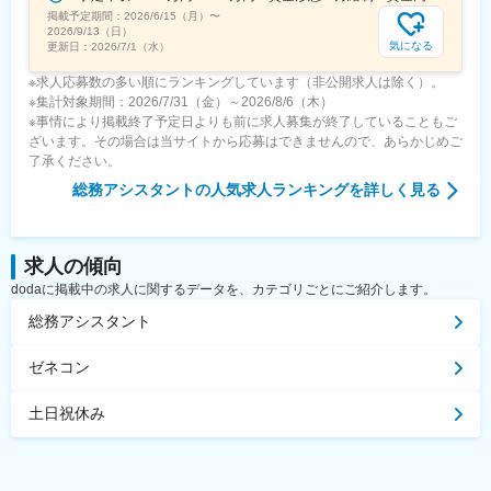
掲載予定期間：
2026/6/15（月）
〜
2026/9/13（日）
気になる
更新日：
2026/7/1（水）
※求人応募数の多い順にランキングしています（非公開求人は除く）。
※集計対象期間：2026/7/31（金）～2026/8/6（木）
※事情により掲載終了予定日よりも前に求人募集が終了していることもご
ざいます。その場合は当サイトから応募はできませんので、あらかじめご
了承ください。
総務アシスタント
の人気求人ランキングを詳しく見る
求人の傾向
dodaに掲載中の求人に関するデータを、カテゴリごとにご紹介します。
総務アシスタント
ゼネコン
土日祝休み