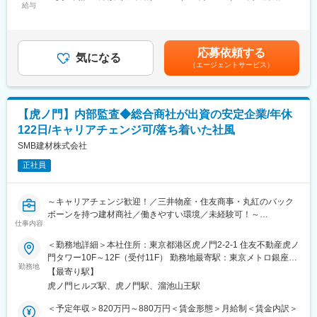
給与
250,000円～334,000円＜昇給有無＞有＜残業手当＞有＜給与補足
【具体的には・・】
＞■賞与実績:年2回(昨年度実績6.7ヶ月)（7月・12月）賃金はあく
・電話対応、来客対応、環境営繕対応
までも目安の金額であり、選考を通じて上下する可能性がありま
・工事事務に係る会計処理全般
す。月給(月額)は固定手当を含めた表記です。
応募依頼する
・総務、労務管理に係る事務処理業務
気になる
（エージェントサービス）
・経理、財務に係る事務処理業務
・法務に係る事務処理業務
・購買に係る事務処理業務 等
【虎ノ門】内部監査◆総合商社が出資の安定企業/年休
■求める人物像
122日/キャリアチェンジ可/落ち着いた社風
営業事務、庶務、総務業務、経理業務など様々な業務をおまかせ
するので、特定の分野に仕事の幅を限定せずに幅広い業務ができ
SMB建材株式会社
る方を求めています。
正社員
また今回の募集は部門での中心人物（将来の管理職候補）として
の期待も込められておりますので、受け身ではなく能動的かつ主
体的な方を求めています。
～キャリアチェンジ歓迎！／三井物産・住友商事・丸紅のバック
ボーンを持つ建材商社／働きやすい環境／未経験可！～
■働き方
仕事内容
土日祝休み、年間休日124日。賞与6.7ヵ月。
当社にて、内部監査（業務監査）をお任せします。
＜勤務地詳細＞本社住所：東京都港区虎ノ門2-2-1 住友不動産虎ノ
平均勤続年数は16.9年、幅広い世代の方が在籍しています。
門タワー10F～12F（受付11F） 勤務地最寄駅：東京メトロ銀座線
長く働きたい方にはオススメの環境です◎
■仕事内容
勤務地
／虎ノ門駅受動喫煙対策：屋内全面禁煙変更の範囲：会社の定め
【最寄り駅】
・内部監査業務（チェックリスト整備・事前整備・往査・報告書
る事業所
■企業について：
虎ノ門ヒルズ駅、虎ノ門駅、溜池山王駅
作成）
・各産業分野に対応した工場設備、電気設備、自動化装置を手掛
・J-Sox対応内部統制
＜予定年収＞820万円～880万円＜賃金形態＞月給制＜賃金内訳＞
ける独立系エンジニアリング会社。