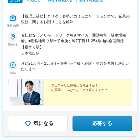
正社員
転勤なし
職種未経験歓迎
業種未経験歓迎
【税理士補助】寄り添う姿勢とコミュニケーション力で、企業の
税務に関するお困りごとを解決
仕事内容
★転勤なし／リモートワーク可★マイカー通勤可能（駐車場完
備）■勤務地鳥取県米子市旗ヶ崎7丁目11-25※敷地内全面禁煙
勤務地
【最寄り駅】
三本松口駅
月給21万円～25万円＋諸手当※年齢・経験・能力を考慮し決定い
たします
給与
「フェラーリは経費になりますか？」
この質問に、あなたならどう返しますか？
気になる
応募する