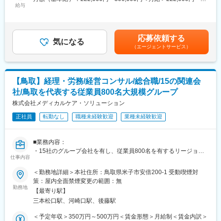
給与
306,000円＜昇給有無＞有＜残業手当＞有＜給与補足＞■昇給：金
磨できる環境です！
■業務内容：
額1月あたり2,500円～（前年度実績）■賞与：年２回 賞与月数
・15社のグループ会社を有し、従業員800名を有するリージョン
計2～3ヶ月（前年度実績2か月）賃金はあくまでも目安の金額で
■仕事の魅力
デザイン・ホールディングスグループの当社にて、
あり、選考を通じて上下する可能性があります。月給(月額)は固定
・自分の設計したものが形となって完成するところが面白くやり
応募依頼する
経営コンサルティング・アドバイザリーとして従事頂きます。
気になる
手当を含めた表記です。
がいがあります。
（エージェントサービス）
ご経験よりも意欲やお人柄を重んじた採用・選考を行っていきた
・手に職がつけられ、一生もの技術を身に着けられます。また資
いと考えています。
格支援もございますので新しい資格取得することもできるのでス
キルアップできる環境です！
＜業務詳細＞
【鳥取】経理・労務/経営コンサル/総合職/15の関連会
具体的な業務としては、以下の様な業務をメインでご担当頂く想
■代表あいさつ
社/鳥取を代表する従業員800名大規模グループ
定です。
昭和57年2月の創業以来、建設コンサルタントとして地域の社会
・グループ内外の経理業務
株式会社メディカルケア・ソリューション
資本整備に携わって参りました。
・グループ内外の人事労務業務
社会資本整備のニーズもインフラ整備から防災・減災、インフラ
正社員
転勤なし
職種未経験歓迎
業種未経験歓迎
その他、場合によっては、グループ会社で行っているコンサルテ
の維持・管理・長寿命化へと変化しています。さらに、異常気象
ィング業務、グループ会社の経営管理業務等にも補助として関わ
による自然災害や大規模震災への対応等、安全・安心の確保が課
って頂く場合がございます。
題となっております。
■業務内容：
・15社のグループ会社を有し、従業員800名を有するリージョン
■組織構成：
仕事内容
変更の範囲：会社の定める業務
デザイン・ホールディングスグループの同社にて、経営コンサル
現在、20代～50代まで幅広い世代の方々が在籍しております。
ティング・アドバイザリーとして従事頂きます。ご経験よりも意
＜勤務地詳細＞本社住所：鳥取県米子市安倍200-1 受動喫煙対
創業まもなくご入社された15名の方々が中心となっており、しっ
欲やお人柄を重んじた採用・選考を行っていきたいと考えていま
策：屋内全面禁煙変更の範囲：無
かりとしたサポートを受けられますので、
す。
勤務地
未経験の方でもご安心ください◎
【最寄り駅】
三本松口駅、河崎口駅、後藤駅
■業務詳細：【変更の範囲：会社の定める業務】
■採用背景：
具体的な業務としては、以下の様な業務をご担当頂く想定です。
＜予定年収＞350万円～500万円＜賃金形態＞月給制＜賃金内訳＞
現在、当社は20～50代が在籍する少人数組織で、今後の事業拡大