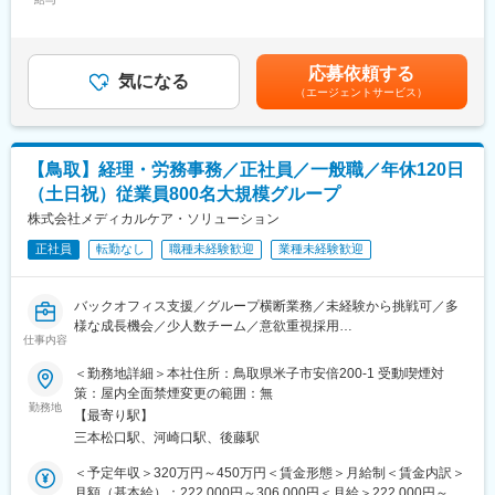
350,000円＜昇給有無＞有＜残業手当＞有＜給与補足＞※これまで
・在庫管理、売り場づくり、POP作成
※公共事業が全体の9割以上を占めており、安定した基盤がありま
の経験や現年収にて年収は決定いたします。（応相談）■賞与実
・KPI管理・数値振り返り
す。
績:年2回（前年実績2か月分）賃金はあくまでも目安の金額であ
・店舗会議・研修への参加
官公庁のパートナーとして鳥取県内のさまざまなインフラを支え
り、選考を通じて上下する可能性があります。月給(月額)は固定手
・キャンペーン企画など、集客に向けた取り組み
応募依頼する
ている社会貢献度の高い求人です◎
気になる
当を含めた表記です。
（エージェントサービス）
※使用しているCADはAutoCAD３次元、V-nas、TREND-ONE
■キャリアパス：
スタッフ（R CREW）から店長を経てRSV（スーパーバイザー）
■補足情報
へステップアップが可能です。RSV経験後はマネジメントや本部
・エリア：現状鳥取県内のみ
への異動の道もあり、長期的にキャリア形成ができます。まずは
【鳥取】経理・労務事務／正社員／一般職／年休120日
・プライベートの両立がしやすい環境です。
入社後1年で店長昇格を目指していただきます。
（土日祝）従業員800名大規模グループ
・夜勤は頻度としては少ないですが災害時などに発生します。
・直行直帰も状況によって可能です。
株式会社メディカルケア・ソリューション
■組織構成：
・資格取得支援も充実しており、資格の受験費用支援や社内勉強
1店舗あたり店長1名、スタッフ5～15名で運営。チームワークを
正社員
転勤なし
職種未経験歓迎
業種未経験歓迎
会の実施を行っています◎
重視し相談しやすい環境◎
■組織構成
変更の範囲：会社の定める業務
バックオフィス支援／グループ横断業務／未経験から挑戦可／多
設計部：男性13名、女性2名(70代1名、60代5名、50代4名、40代
様な成長機会／少人数チーム／意欲重視採用
1名、30代1名、20代3名）
仕事内容
※全社で20代が9名程在籍しており、若手で金曜日の15:00～17:00
■当社について：
＜勤務地詳細＞本社住所：鳥取県米子市安倍200-1 受動喫煙対
の間、勉強会を実施しております。
「山陰を持続可能な、日本有数の豊かな地域とする。」をビジョ
策：屋内全面禁煙変更の範囲：無
ンとして、
勤務地
■入社後について
【最寄り駅】
コンサルティング・医療・介護・飲食など、様々な事業を展開し
入社後2週間は、各部署を回っていただき新人研修を受けていただ
三本松口駅、河崎口駅、後藤駅
ております。
きます。
成長企業として挑戦し続け、山陰の未来を担う当社で働きたい方
＜予定年収＞320万円～450万円＜賃金形態＞月給制＜賃金内訳＞
その後設計部門にて配属になり先輩社員からOJTにて業務を教え
からのご応募、お待ちしております◎
月額（基本給）：222,000円～306,000円＜月給＞222,000円～
ていただきます。また若手のみ月1回勉強会を実施しており切磋琢