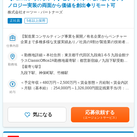
「市のデジタル政策立案・DX推進を担当する中で、地域活性化に
ノロジー実装の両面から価値を創出◆リモート可
（2）マーケティング分野への適用拡大
は多様なプレーヤーの連携が不可欠と感じた。当社が地域創生の
・山陽新幹線および近畿圏在来線の収益向上に関する共同プロジ
株式会社オーツー・パートナーズ
旗振り役となり得る存在であると考え、業界未経験ながらもその
ェクト
一員として活躍したいと転職を決意。」
正社員
5名以上採用
・Club J-WESTメンバーの利便性向上を目的とする共同プロジェ
クト
変更の範囲：会社の定める業務
・ICOCAデータ分析における共同プロジェクトおよび、共同特許
【製造業コンサルティング事業を展開／有名企業からベンチャー
出願
企業まで多種多様な支援実績あり／社員の9割が製造業の技術者出
仕事内容
身／継続支援依頼9割以上】
■研修制度
＜勤務地詳細＞本社住所：東京都千代田区九段南1-6-5 九段会館テ
研修では1か月半～2か月の期間にて当社独自の分析方法を習得し
■募集背景：
ラスClassicOffice2A勤務地最寄駅：都営新宿線／九段下駅受動喫
ていただくため、分析で使用するSQLというデータベース言語の
当社では、PLM（Product Lifecycle Management）の導入を単な
勤務地
煙対策：屋内全面禁煙変更の範囲：会社の定める事業所（リモー
習得、データ可視化ツール（tableau）の習得を目指し研修を受け
【最寄り駅】
るシステム実装と捉えるのではなく、製造業のお客様のビジネス
トワーク含む）
ていただきます。
九段下駅、神保町駅、竹橋駅
変革の触媒として位置づけています。多くのコンサルティングフ
研修後は疑似プロジェクトにて経験を積んでいただくか、実際の
ァームがシステム側かビジネス側のどちらかに偏重する中、私た
＜予定年収＞480万円～2,500万円＜賃金形態＞月給制＜賃金内訳
プロジェクトへのアサインとなります。
ちは「業務とシステムの二刀流」のアプローチでクライアントの
＞月額（基本給）：254,000円～1,326,000円固定残業手当/月：
真の課題解決を実現します。ビジネスプロセス改革とテクノロジ
給与
89,000円～460,000円（固定残業時間45時間0分/月）超過した時
研修の流れ（一例）
ー実装の両面から価値を創出できるPLMコンサルタントを募集し
間外労働の残業手当は追加支給＜月給＞343,000円～1,786,000円
・データベースを扱うためのSQL
ます。
（一律手当を含む）＜昇給有無＞有＜残業手当＞有＜給与補足＞※
・データの取り扱い方法
当社基準により待遇を決定するが、待遇については応相談・人事
・データの読み解き方
応募依頼する
■業務内容：
気になる
評価に基づき年１回の報酬見直し（4月）・業績により年2回賞与
・BIツール（Tableau）を活用したデータの可視化 等
（エージェントサービス）
・クライアントの製品開発プロセスと情報伝達の現状調査とあり
支給 （2023年実績、2.0か月支給）・別途決算賞与あり（2023年
たい姿の定義（AsIs分析/ToBe設計）
実績、1.0か月支給）賃金はあくまでも目安の金額であり、選考を
■チーム内コミュニケーションについて
・PLMシステム（Teamcenter、Windchill、3DEXPERIENCE等）
通じて上下する可能性があります。月給(月額)は固定手当を含めた
情報交換の場としてチーム内でシェア会を実施しています。直近
導入に向けた業務変革計画の策定