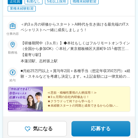
正社員
転勤なし
5名以上採用
職種未経験歓迎
業種未経験歓迎
＜約3ヵ月の研修からスタート＞AI時代を生き抜ける最先端のITス
ペシャリストへ一緒に成長しましょう！
仕事内容
【研修期間中（3ヵ月）】◆本社もしくはフルリモートオンライン
（全国から参加OK）◇本社／東京都板橋区大原町9-15└都営三田
勤務地
線「本蓮沼駅」より徒歩4分└都営三田線「志村坂上駅」より徒歩
【最寄り駅】
9分【研修終了後】◆東京23区を中心とした全国各地のITプロジェ
本蓮沼駅、志村坂上駅
クト先※勤務地は希望を考慮します。※転居を伴う転勤はありませ
ん。※すべて徒歩10分以内の駅チカオフィスです。※フルリモー
■月給25万円以上＋賞与年2回＋各種手当（想定年収350万円）※経
ト・在宅勤務・リモートワークはプロジェクトによって異なりま
験・スキルなどを考慮し決定します。※上記金額には一律支給の住
給与
す。
宅手当2万円を含みます。※残業代は全額支給※試用期間6ヵ月あり
（期間中は月給23万円以上で、その他の待遇に変更なし）☆経験
がある方は、現職・前職給与を考慮します。☆明確な評価制度あ
≪意欲・積極性重視の人柄採用！≫
★3ヵ月間の自社内研修あり！
り。個人の頑張りに応じて評価します。【年収例】年収450万円
★クラウドって何？から学べる！
（経験2年入社）年収750万円（経験3年入社）年収950万円（経験
★未経験スタートの同期と成長できるから心強い！
5年入社）
★研修後は最先端プロジェクトで活躍！
★成長は昇給・昇格で評価！
★土日祝休み、年休125日、残業少なめ♪
気になる
応募する