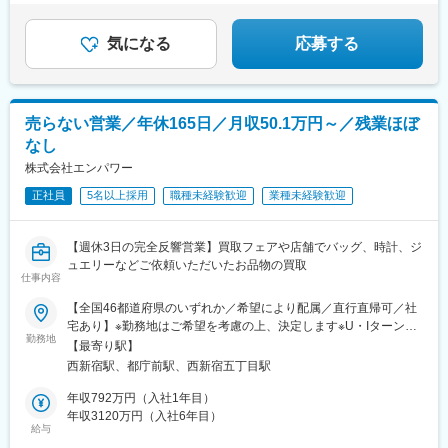
■100%反響営業
気になる
応募する
売らない営業／年休165日／月収50.1万円～／残業ほぼ
なし
株式会社エンパワー
正社員
5名以上採用
職種未経験歓迎
業種未経験歓迎
【週休3日の完全反響営業】買取フェアや店舗でバッグ、時計、ジ
ュエリーなどご依頼いただいたお品物の買取
仕事内容
【全国46都道府県のいずれか／希望により配属／直行直帰可／社
宅あり】※勤務地はご希望を考慮の上、決定します※U・Iターン歓
勤務地
迎（社宅あり） ※マイカー通勤OK（地域により規定あり。詳細
【最寄り駅】
はお問合せください）◆北海道・東北北海道・青森・岩手・秋
西新宿駅、都庁前駅、西新宿五丁目駅
田・宮城・山形・福島◆関東東京・神奈川・千葉・埼玉・茨城・
栃木・群馬◆中部山梨・新潟・富山・石川・福井・長野・岐阜・
年収792万円（入社1年目）
静岡・愛知・三重◆近畿滋賀・京都・大阪・兵庫・和歌山・奈良
年収3120万円（入社6年目）
給与
◆中国・四国鳥取・島根・岡山・広島・山口・香川・愛媛・高