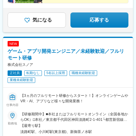
◆成果はしっかり還元！20代で年収1000万超の実績あ
り
◆新規事業のため、アイデアが形に＆ポストも狙える
気になる
応募する
NEW
ゲーム・アプリ開発エンジニア／未経験歓迎／フルリ
モート研修
株式会社スノア
正社員
転勤なし
5名以上採用
職種未経験歓迎
業種未経験歓迎
【3ヵ月のフルリモート研修からスタート！】オンラインゲームや
VR・AI、アプリなど様々な開発業務！
仕事内容
【研修期間中】■本社またはフルリモートオンライン（全国各地か
らOK）□本社／東京都千代田区神田淡路町2-1-401└都営新宿線
勤務地
「小川町駅」より徒歩1分└東京メトロ丸ノ内線「淡路町駅」より
【最寄り駅】
徒歩2分└東京メトロ千代田線「新御茶ノ水駅」より徒歩3【研修
淡路町駅、小川町駅(東京都)、新御茶ノ水駅
終了後】□東京23区を中心とした全国各地のプロジェクト先※勤務