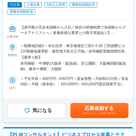
進みにくい状況です。持続可能な開発目標(SDGs)を考慮したデジ
＜キャリアパスについて＞
正社員
上場企業
5名以上採用
職種未経験歓迎
タル化が進んでいない点も大きな課題となっています。
アソシエイト→シニアアソシエイト→マネージャー→シニアマネ
業種未経験歓迎
ージャー→プリンシパル
＜地域が抱えるDX/SXの課題例＞
デジタルインフラの整備
変更の範囲：会社の定める業務
【過半数が完全未経験から入社／独自の研修制度で未経験からデ
人材の不足と移住・定住促進
ータアナリストへ／多種多様な業界との取引実績あり】
地域特有の産業構造と課題への対応など
仕事内容
データを活用して企業の業務課題を解決する当社にて、データア
＜当社のプロジェクト実例＞
＜勤務地詳細1＞本社住所：東京都港区三田1-4-28 三田国際ビル
ナリストを募集いたします。
https://www.ccube-consulting.co.jp/case/
11F勤務地最寄駅：都営地下鉄大江戸線／赤羽橋駅受動喫煙対策：
勤務地
屋内全面禁煙＜勤務地詳細2＞大阪オフィス住所：大阪府大阪市北
【最寄り駅】
■業務概要
＜入社の決め手＞
区大深町6番38号 グラングリーン大阪 北館 JAM BASE 4階
赤羽橋駅、中津駅(大阪府・阪急線)、芝公園駅、大阪梅田駅(阪急
クライアントから受領するデータを分析し、業務課題解決・経営
例１（前職：ITコンサルタント）
JAM-STUDIO 404号室勤務地最寄駅：JR線／大阪駅受動喫煙対
線)、麻布十番駅、大阪駅
課題解決に向けたプロジェクトへ参画頂きます。
「コロナ禍のワクチン接種事業に参画した経験を通じ、社会貢献
策：屋内喫煙可能場所あり
本ポジションはアナリスト職として「知りたいことが分かる分
への強い思いを再認識。当社の地域活性化の理念に共感し、この
＜予定年収＞480万円～630万円＜賃金形態＞月給制12分割＜賃金
析」「議論するための材料となる分析」「仮説が正しいか検証で
企業で自分の思いを実現できると感じて入社を決意。」
内訳＞月額（基本給）：320,000円～400,000円固定残業手当/
きる分析」を実施していただきます。
給与
月：80,000円～100,000円（固定残業時間32時間0分/月）超過し
プロジェクトは課題ヒアリング→データの分析・可視化→分析結
例２（前職：大手日系コンサルティング会社）
た時間外労働の残業手当は追加支給＜月給＞400,000円～500,000
果によるご提案・議論のフローにて進んでいきます。
「転職エージェントから地方創生に本気で取り組む会社の設立話
円（一律手当を含む）＜昇給有無＞有＜残業手当＞有＜給与補足
を聞き、興味を持った。当社のビジョンやスタートアップならで
＞オファー年収はご経験・スキルに応じて決定いたします。リア
応募依頼する
■プロジェクト例（JR西日本様プロジェクト、一例）
気になる
はの魅力に惹かれ、設立時に入社を決意。現在は中堅・中小企業
ルタイムプロモーションという評価制度があり、毎月、昇給の機
（エージェントサービス）
（1）鉄道生産性向上
の力を引き出し、地域社会の課題解決に貢献することに意義を感
会があります。過去には入社2ヶ月で給与が上がった方もいます。
・CBM(Condition Based Maintenance)への統計学的/機械学習的
じている。」
賃金はあくまでも目安の金額であり、選考を通じて上下する可能
アプローチの適用
性があります。月給(月額)は固定手当を含めた表記です。
・流動データの可視化と、それに基づく施策の検討
例３（前職：地方公務員）
【PLMコンサルタント】ビジネスプロセス改革とテク