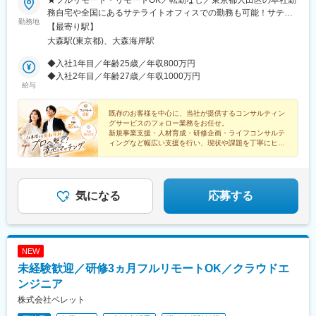
務自宅や全国にあるサテライトオフィスでの勤務も可能！サテラ
勤務地
イトオフィスは駅から徒歩5分ほどの立地で好アクセス！好きな場
【最寄り駅】
所を選んで、自由にテレワークもできます。居住はどこでもOK！
大森駅(東京都)、大森海岸駅
基本リモートでの対応です！※敷地内全面禁煙
◆入社1年目／年齢25歳／年収800万円
◆入社2年目／年齢27歳／年収1000万円
給与
既存のお客様を中心に、当社が提供するコンサルティン
グサービスのフォロー業務をお任せ。
新規事業支援・人材育成・研修企画・ライフコンサルテ
ィングなど幅広い支援を行い、現状や課題を丁寧にヒア
リングし、社内のコンサルタントへつなぐ役割です。
気になる
応募する
NEW
未経験歓迎／研修3ヵ月フルリモートOK／クラウドエ
ンジニア
株式会社ベレット