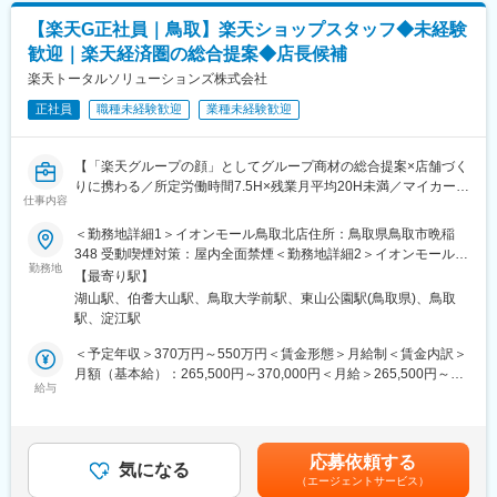
【楽天G正社員｜鳥取】楽天ショップスタッフ◆未経験
歓迎｜楽天経済圏の総合提案◆店長候補
楽天トータルソリューションズ株式会社
正社員
職種未経験歓迎
業種未経験歓迎
【「楽天グループの顔」としてグループ商材の総合提案×店舗づく
りに携わる／所定労働時間7.5H×残業月平均20H未満／マイカー通
仕事内容
勤相談可◎／月8日～休み】
楽天モバイルショップに来店されるお客様へ、楽天経済圏の幅広
＜勤務地詳細1＞イオンモール鳥取北店住所：鳥取県鳥取市晩稲
いサービスを総合的にご提案します。
348 受動喫煙対策：屋内全面禁煙＜勤務地詳細2＞イオンモール日
単なる携帯販売ではなく、楽天グループ唯一の対面チャネルとし
勤務地
吉津店住所：鳥取県西伯郡日吉津村日吉津1160-1 受動喫煙対策：
【最寄り駅】
て、お客様の生活をより豊かにするトータルサポートを行うポジ
屋内全面禁煙変更の範囲：会社の定める事業所
湖山駅、伯耆大山駅、鳥取大学前駅、東山公園駅(鳥取県)、鳥取
ションです。
駅、淀江駅
■具体的には：
＜予定年収＞370万円～550万円＜賃金形態＞月給制＜賃金内訳＞
◇お客様対応
月額（基本給）：265,500円～370,000円＜月給＞265,500円～
・新規契約・機種変更の受付および提案
給与
370,000円＜昇給有無＞有＜残業手当＞有＜給与補足＞※賞与年2
・料金プラン、楽天ポイント活用、楽天カード、各種サービスの
回※別途インセンティブ支給あり賃金はあくまでも目安の金額であ
案内
り、選考を通じて上下する可能性があります。月給(月額)は固定手
・スマホの初期設定・データ移行サポート
当を含めた表記です。
応募依頼する
・問い合わせ対応
気になる
（エージェントサービス）