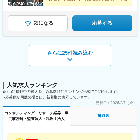
途全額支給します。＼勤務地特典！／入社祝い金として別途20万
35万円～
ケ谷駅、九段下駅、上野御徒町駅、昭和島駅、池上駅、糀谷駅、
◆完全週休2日制（土日祝休み）＆残業少なめ
円を支給いたします◎
八丁堀駅(東京都)、日本橋駅(東京都)、築地市場駅、水天宮前駅、
◆未経験からでも成長できる環境◎
新富町駅(東京都)、勝どき駅、京橋駅(東京都)、新中野駅、京王八
王子駅、武蔵五日市駅、西台駅、本蓮沼駅、青物横丁駅、武蔵境
気になる
応募する
駅、三鷹駅、吉祥寺駅、本郷三丁目駅、湯島駅、飯田橋駅、鬼子
母神前駅、向原駅(東京都)、池袋駅、両国駅、錦糸町駅、池尻大橋
駅、東武練馬駅、新横浜駅、横浜駅、桜木町駅、二俣新町駅、松
戸新田駅、松飛台駅、スポーツセンター駅、みつわ台駅、蘇我
駅、海浜幕張駅、前原駅、船橋日大前駅、柏駅、柏の葉キャンパ
さらに25件読み込む
ス駅、新千葉駅、京成稲毛駅、新八柱駅、大宮駅(埼玉県)、南浦和
駅、さいたま新都心駅、北浦和駅、浦和駅、和光市駅、西川口
駅、東川口駅、朝霞駅、新越谷駅、川越駅、志木駅、所沢駅、草
加駅、大阪難波駅、淀屋橋駅、渡辺橋駅、沢ノ町駅、我孫子町
駅、平林駅(大阪府)、中ふ頭駅、西大橋駅、肥後橋駅、阿波座駅、
北浜駅(大阪府)、なんば駅(南海線)、天満橋駅、長堀橋駅、谷町六
人気求人ランキング
丁目駅、心斎橋駅、松屋町駅、堺筋本町駅、門真南駅、横堤駅、
dodaに掲載中の求人を、応募数順にランキング形式でご紹介します。
矢田駅(大阪府)、東部市場前駅、今川駅(大阪府)、出戸駅、中津駅
※応募数が同数の場合は、新着順に表示しています。
(大阪府・阪急線)、なにわ橋駅、天満駅、中津駅(地下鉄)、中崎町
更新日：
2026/8/7（金）
駅、扇町駅(大阪府)、西梅田駅、大阪梅田駅(阪神線)、矢場町駅、
瑞穂区役所駅、日比野駅(名古屋市営)、伏屋駅、稲永駅、笠寺駅、
コンサルティング・リサーチ業界・専
鳥取県
左京山駅、武蔵小杉駅、目黒駅、秋葉原駅、新橋駅、東京駅、町
門事務所・監査法人・税理士法人
田駅、大手町駅(東京都)、中野駅(東京都)、大門駅(東京都)、西日
暮里駅、五反田駅、中目黒駅、泉岳寺駅、立川駅、小竹向原駅、
二子玉川駅、四ツ谷駅、あざみ野駅、湘南台駅、天王洲アイル
駅、日吉駅(神奈川県)、溝の口駅、長津田駅、登戸駅、戸塚駅、海