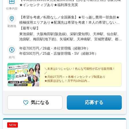
★インセンティブあり★福利厚生充実
仕事内容
【希望を考慮／転勤なし／全国募集】★引っ越し費用一部負担★
積極採用エリアあり★配属先は希望を考慮！本人の希望しない転
勤務地
勤はなし■本社東京都豊島区東池袋1-25-6PMO池袋8階■関西支社
【最寄り駅】
大阪府大阪市北区茶屋町16番1号H1O梅田茶屋町606・610■中部
東池袋駅、大阪梅田駅(阪急線)、栄駅(愛知県)、天神駅、仙台駅、
支店愛知県名古屋市中区栄3-8-21伊勢町平和ビル5階■九州支店福
池袋駅、梅田駅(地下鉄)、矢場町駅、天神南駅、宮城野通駅、都電
岡県福岡市中央区天神1-1-1アクロス福岡11階■東北支店宮城県仙
雑司ケ谷駅、大阪梅田駅(阪神線)、栄町駅(愛知県)、西鉄福岡駅、
台市宮城野区榴岡3-4-1アゼリアヒルズ3階【自社運営店舗】■テル
年収700万円／28歳・本社管理職（経験3年）
仙台駅(地下鉄)
ル大宮店埼玉県さいたま市大宮区大門町1-24大一ビル1階■テルル
年収500万円／25歳・店舗管理職・SV（経験3年）
給与
高円寺店東京都杉並区高円寺南4-25-8■テルル蒲田店東京都大田区
西蒲田7-48-10■テルルMEGAドン・キホーテ 三郷店埼玉県三郷市
さつき平1-1-1MAGAドン・キホーテ三郷 B1F■テルルイトーヨー
＼未来は1つじゃない！色んな可能性が広がる販売職！
／
カドー横浜別所店神奈川県横浜市南区別所1-14-1イトーヨーカド
★月給27万円～＋各種インセンティブ制度あり
ー横浜別所店1階■テルルそよら横浜高田店神奈川県横浜市港北区
★残業ほぼなし！月平均10h以内
高田西1-1-47 2階■テルルアリオ鷲宮店埼玉県久喜市久本寺谷田7-
★全国に勤務地あり！希望を考慮＆転勤なし
販売⇒特販⇒ラウンダー⇒SVの仕事も経験。
1アリオ鷲宮2階230区画
社内職へのキャリアチェンジも！
気になる
応募する
NEW