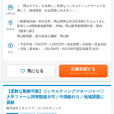
し、残業時間減少等改善が進んでいます。制度面では「18時以降
～「岡山モデル」を全国に／高度なコンサルティングサービスを
の会議原則禁止」「残業ルール厳格化」「短日短時間勤務制度の
通じて、地域課題・社会課題に向き合う～
導入」「在宅勤務制度の全社展開」などを実施。社員の多様な働
仕事内容
おかげさまで全国から注目＆引き合いを頂いていてます！
き方、専門性を尊重する、仕事とプライベートともに充実させ
る、生産性向上等の社員意識向上に繋がっています。
＜勤務地詳細＞本社住所：岡山県岡山市北区本町2-5 ちゅうぎん
本ポジションは地域が抱えるデジタルインフラの整備や人材の不
駅前ビル4階勤務地最寄駅：JR線／岡山駅受動喫煙対策：屋内全
足と移住・定住促進など、先進的なプロジェクトに関わることが
勤務地
変更の範囲：会社の定める業務
面禁煙変更の範囲：無
【最寄り駅】
できます。 課題が山積している地方というフィールドで、自治体
岡山駅前駅、西川緑道公園駅、岡山駅
や企業とコミュニケーションを取りながら業務を進めていく、社
会貢献性の高い仕事です。
＜予定年収＞550万円～1,000万円＜賃金形態＞月給制＜賃金内訳
＞月額（基本給）：330,000円～620,000円固定残業手当/月：
■業務概要
給与
70,000円～130,000円（固定残業時間30時間0分/月）超過した時
地域社会の課題解決のために、企業や自治体に対し、ちゅうぎん
間外労働の残業手当は追加支給＜月給＞400,000円～750,000円
グループの総合力を生かしたコンサル支援を行っていただきま
（一律手当を含む）＜昇給有無＞有＜残業手当＞有＜給与補足＞※
す。
予定年収はあくまでも目安の金額であり、選考を通じて上下する
応募依頼する
気になる
可能性があります。※上記年収には30時間/月分の固定残業代を含
（エージェントサービス）
■具体的な業務
んでいます。■昇給：年1回■賞与：年2回ご本人のパフォーマンス
◎まずはマネージャーと連携をしながら下記業務を通じてコンサ
に応じ積極的に昇給・昇進します。賃金はあくまでも目安の金額
ルタントスキルを習得いただきながらプロジェクトにご参画いた
であり、選考を通じて上下する可能性があります。月給(月額)は固
だきます。
定手当を含めた表記です。
【柔軟な勤務可能】コンサルティングマネージャー◇
・資料作成（パワーポイント等）やプロジェクトの議事録作成
大手ファーム同等額提示可／中国銀行Ｇ／地域課題に
・マネージャーの補佐業務
貢献
◎将来的には提案～プロジェクト受注～業務設計・運営等に携わ
っていただきます。
株式会社Ｃキューブ・コンサルティング
・戦略策定（ビジネスモデル、事業戦略、成長戦略、コスト構造