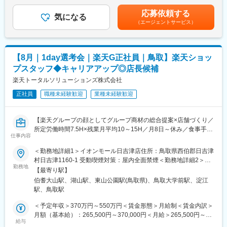
都道府県内異動型のみの場合となります。全国転勤可能型の場
■キャリアパス：
【選考会の概要】
合：370万～550万円賃金はあくまでも目安の金額であり、選考を
スタッフから店長を経てRSV（スーパーバイザー）へステップア
応募依頼する
・形式： Web開催（事前に企業セミナー動画をご視聴いただきま
気になる
通じて上下する可能性があります。月給(月額)は固定手当を含めた
ップが可能です。RSV経験後はマネジメントや本部への異動の道
（エージェントサービス）
す）
表記です。
もあり、長期的にキャリア形成ができます。まずは入社後1年で店
・内容： 面接（25分×2回 現場面接/HR面接）
長昇格を目指していただきます。
【開催日時】
■組織構成：
【8月｜1day選考会｜楽天G正社員｜鳥取】楽天ショッ
8/9(日)11:00～14:30
1店舗あたり店長1名、スタッフ5～15名で運営。チームワークを
プスタッフ◆キャリアアップ◎店長候補
8/13(木)17:00～20:30
重視し、相談しやすく協力し合える職場環境です。
8/18(火)17:00～20:30
楽天トータルソリューションズ株式会社
8/20(木)17:00～20:30
■当社について：
正社員
職種未経験歓迎
業種未経験歓迎
8/25(火)17:00～20:30
当社は2023年2月に設立された楽天グループ100％出資の新会社
8/27(木)17:00～20:30
で、事業運営に必要な企画、立ち上げ、コンサルティング、オペ
※ご応募時、参加可能日時を複数お知らせください。
レーション管理、システム・インフラ整備までを一括して提供し
【楽天グループの顔としてグループ商材の総合提案×店舗づくり／
ています。
所定労働時間7.5H×残業月平均10～15H／月8日～休み／食事手当
■具体的には：
仕事内容
あり】
◇お客様対応
変更の範囲：会社の定める業務
楽天モバイルショップに来店されるお客様へ、スマートフォン・
＜勤務地詳細1＞イオンモール日吉津店住所：鳥取県西伯郡日吉津
・新規契約・機種変更の受付および提案
料金プラン・楽天カード・楽天市場・楽天ポイントなど、楽天経
村日吉津1160-1 受動喫煙対策：屋内全面禁煙＜勤務地詳細2＞イ
・料金プラン、楽天ポイント活用、楽天カード、各種サービスの
済圏の幅広いサービスを総合的にご提案します。単なる携帯販売
勤務地
オンモール鳥取北店住所：鳥取県鳥取市晩稲348 受動喫煙対策：
案内
【最寄り駅】
ではなく、楽天グループ唯一の対面チャネルとして、お客様の生
屋内全面禁煙変更の範囲：会社の定める事業所
・スマホの初期設定・データ移行サポート
伯耆大山駅、湖山駅、東山公園駅(鳥取県)、鳥取大学前駅、淀江
活をより豊かにするトータルサポートを行うポジションです。
・問い合わせ対応
駅、鳥取駅
◇店舗運営
【今回の選考会の特徴】
＜予定年収＞370万円～550万円＜賃金形態＞月給制＜賃金内訳＞
・店舗での電話応対
・最短1日で内々定も可能！
月額（基本給）：265,500円～370,000円＜月給＞265,500円～
・在庫管理、売り場づくり、POP作成
・Web開催のため、全国どこからでも参加可能
給与
370,000円＜昇給有無＞有＜残業手当＞有＜給与補足＞※賞与年2
・KPI管理・数値振り返り