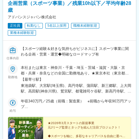
企画営業（スポーツ事業）／残業10h以下／平均年齢28
歳
アドバンスジャパン株式会社
正社員
転勤なし
5名以上採用
職種未経験歓迎
業種未経験歓迎
【スポーツ経験＆好きな気持ちがビジネスに】スポーツ事業に関
わる企画・営業・運営◆明確なロードマップ有
仕事内容
本社または東京・神奈川・千葉・埼玉・茨城・滋賀・大阪・京
都・兵庫・奈良などの全国に勤務地あり。★東京本社（東京都豊
勤務地
島区）／転勤なし！U・Iターン歓迎★■東京都豊島区東池袋1-25-6
【最寄り駅】
PMO池袋8階◎池袋駅徒歩5分！複数路線利用可能でアクセス良
東池袋駅、大宮駅(埼玉県)、高円寺駅、蒲田駅、新三郷駅、上大岡
好！■東北支店〒983-0852宮城県仙台市宮城野区榴岡3-4-1 アゼ
駅、高田駅(神奈川県)、鷲宮駅、都電雑司ケ谷駅、新高円寺駅、蓮
リアヒルズ3階■関西支社〒530-0013大阪府大阪市北区茶屋町16-
沼駅、池袋駅
1H1O梅田茶屋町606■中部支店〒460-0008愛知県名古屋市中区栄
年収340万円／25歳（前職：製造業） ※前職から年収90万円アッ
3-8-21伊勢町平和ビル5階■九州支店〒810-0001福岡県福岡市中央
プ
給与
区天神1-1-1アクロス福岡11階★入社時から約半年間は、以下のい
年収380万円／22歳（前職：不動産） ※前職から年収80万円アッ
ずれかの直営店、全国の他店舗（希望地）になります◎テルル大
プ
宮店◎テルル高円寺店◎テルル蒲田店◎テルルMEGAドン・キホ
★2026年3月スタートの新規事業
元Jリーグ監督とタッグを組んだ注目プロジェクト！
ーテ 三郷店◎テルルイトーヨーカドー横浜別所店◎テルルそよら
横浜高田店◎テルルアリオ鷲宮店
◆スポーツを軸に、多彩なキャリアパスを自由に選べる