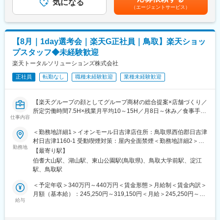
・問い合わせ対応
気になる
あります。月給(月額)は固定手当を含めた表記です。
ップが可能です。RSV経験後はマネジメントや本部への異動の道
（エージェントサービス）
もあり、長期的にキャリア形成ができます。まずは入社後1年で店
◇店舗運営
長昇格を目指していただきます。
・店舗での電話応対
・在庫管理、売り場づくり、POP作成
■組織構成：
【8月｜1day選考会｜楽天G正社員｜鳥取】楽天ショッ
・KPI管理・数値振り返り
1店舗あたり店長1名、スタッフ5～15名で運営。チームワークを
プスタッフ◆未経験歓迎
・店舗会議・研修への参加
重視し、相談しやすく協力し合える職場環境です。
・キャンペーン企画など、集客に向けた取り組み
楽天トータルソリューションズ株式会社
■当社について：
正社員
転勤なし
職種未経験歓迎
業種未経験歓迎
■教育体制：
当社は2023年2月に設立された楽天グループ100％出資の新会社
入社後1ヶ月は店舗での実践研修を実施。サービス知識・業務の流
で、事業運営に必要な企画、立ち上げ、コンサルティング、オペ
れなど基礎から学べ、楽天グループ共通のeラーニングでビジネス
レーション管理、システム・インフラ整備までを一括して提供し
【楽天グループの顔としてグループ商材の総合提案×店舗づくり／
スキルの習得も可能。未経験でも安心してスタートできる環境で
ています。
所定労働時間7.5H×残業月平均10～15H／月8日～休み／食事手当
す。
仕事内容
あり】
変更の範囲：会社の定める業務
楽天モバイルショップに来店されるお客様へ、スマートフォン・
＜勤務地詳細1＞イオンモール日吉津店住所：鳥取県西伯郡日吉津
■このポジションの魅力：
料金プラン・楽天カード・楽天市場・楽天ポイントなど、楽天経
村日吉津1160-1 受動喫煙対策：屋内全面禁煙＜勤務地詳細2＞イ
◇未経験でも成長しやすいシンプルなオペレーション
済圏の幅広いサービスを総合的にご提案します。単なる携帯販売
勤務地
オンモール鳥取北店住所：鳥取県鳥取市晩稲348 受動喫煙対策：
料金体系が他キャリアよりシンプル覚えやすく、提案力を磨きや
【最寄り駅】
ではなく、楽天グループ唯一の対面チャネルとして、お客様の生
屋内全面禁煙変更の範囲：会社の定める事業所
すい環境です。そのため、未経験からでも短期間で成長しやす
伯耆大山駅、湖山駅、東山公園駅(鳥取県)、鳥取大学前駅、淀江
活をより豊かにするトータルサポートを行うポジションです。
く、早期に独り立ちが可能です。
駅、鳥取駅
◇事業づくりに携われるやりがい
【今回の選考会の特徴】
＜予定年収＞340万円～440万円＜賃金形態＞月給制＜賃金内訳＞
後発キャリアだからこそ柔軟で風通しがよく、改善提案や企画が
・最短1日で内々定も可能！
月額（基本給）：245,250円～319,150円＜月給＞245,250円～
店舗運営に活かされやすい文化があります。
・Web開催のため、全国どこからでも参加可能
給与
319,150円＜昇給有無＞有＜残業手当＞有＜給与補足＞※賞与年2
◇マイカー通勤：社内規定あり。ご希望の方はご相談ください！
・未経験の方も歓迎！充実した研修制度あり
回※その他手当：食事手当※別途インセンティブ支給あり※上記は