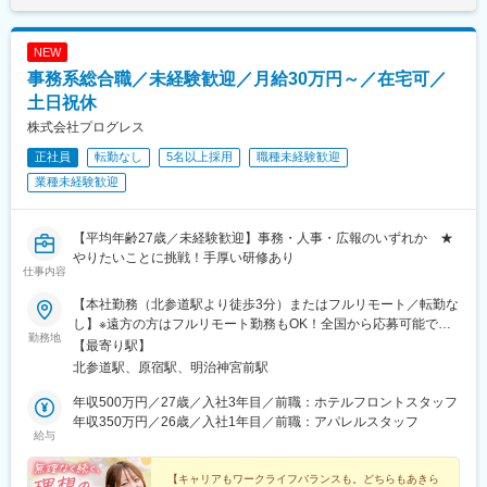
NEW
事務系総合職／未経験歓迎／月給30万円～／在宅可／
土日祝休
株式会社プログレス
正社員
転勤なし
5名以上採用
職種未経験歓迎
業種未経験歓迎
【平均年齢27歳／未経験歓迎】事務・人事・広報のいずれか ★
やりたいことに挑戦！手厚い研修あり
仕事内容
【本社勤務（北参道駅より徒歩3分）またはフルリモート／転勤な
し】※遠方の方はフルリモート勤務もOK！全国から応募可能で
勤務地
す！※研修は本社（東京）にて実施■本社東京都渋谷区千駄ヶ谷3-
【最寄り駅】
51-10 PORTALPOINT HARAJUKU FD-13＜アクセス＞・東京メ
北参道駅、原宿駅、明治神宮前駅
トロ「北参道駅」より徒歩3分・JR線「原宿駅」より徒歩9分・JR
線「千駄ヶ谷駅」より徒歩8分・都営地下鉄「国立競技場駅」A4
年収500万円／27歳／入社3年目／前職：ホテルフロントスタッフ
出口より徒歩8分＝＝＝＝＝＝＝＝＞＞★check！◎安心して上京
年収350万円／26歳／入社1年目／前職：アパレルスタッフ
給与
できる上京・入社に合わせて転居される方には、寮や社宅・引っ
越し支援・家賃補助などをサポートします。◎独り立ち後はリモ
ートワークが可能週3日リモートワークの先輩も。遠方の方はフル
【キャリアもワークライフバランスも。どちらもあきら