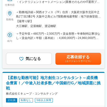
・インテリジェントオートメーション(業務そのものやIT運用プロ
仕事内容
セスの超自動化と付加価値の創造)を実現するために、コンサルタ
ントもしくはエンジニアとして様々な技術や弊社内のアセットツ
＜勤務地詳細＞関西オフィス（7F）住所：大阪府大阪市北区中之
ール群（SynOpsやAiOpsを含む）を用いて変革を実現していただ
島2丁目2番2号 大阪中之島ビル7階勤務地最寄駅：地下鉄御堂筋
きます。
勤務地
線、京阪本線／淀屋橋駅受動喫煙対策：屋内全面禁煙変更の範
【最寄り駅】
・最新テクノロジーを組合せ、End to End の業務をサポートする
囲：会社の定める事業所
大江橋駅、淀屋橋駅、渡辺橋駅
システムを提案・開発し、効果創出までを担っていただきます。
・お客様へ弊社アセット群、ワークフロー、チャットボット、AI-
＜予定年収＞480万円～2,500万円＜賃金形態＞年俸制特記事項な
OCRやRPA導入など、業務効率化を実現する仕組みを短サイクル
し＜賃金内訳＞年額（基本給）：4,800,000円～24,960,000円＜
で提案し実現するスプリント型の変革を推進していただきます。
給与
月額＞400,000円～2,080,000円（12分割）＜昇給有無＞有＜残業
・業務やITオペレーション、日々の作業チケットに関するデータ
手当＞有＜給与補足＞補足事項なし賃金はあくまでも目安の金額
を収集し、分析し、ダッシュボードで可視化することにより継続
であり、選考を通じて上下する可能性があります。月給(月額)は固
的な変革をもたらすための仕組みを提案し、構築していただきま
定手当を含めた表記です。
応募依頼する
す。
気になる
（エージェントサービス）
・これらの業務に携わることで、ビジネスの変化に合わせながら
ITシステムを継続して活用していく「Living Systems(進化し続け
るシステム)」の実現を推進していただきます。
■キャリアパス：PL、PMなどのマネジメントや、技術に特化した
【柔軟な勤務可能】地方創生コンサルタント～成長機
エンジニア、また他チームへの異動が可能です。コンサルティン
会豊富！／中途入社者多数／中国銀行G／地域課題に挑
グ部門や、5～10年程度の長期的な業務委託を請けているクライ
戦
アントへ業務改善・運用を行うアウトソーシング部門（残業時間
平均15時間）へ異動することも可能です。
株式会社Ｃキューブ・コンサルティング
■アクセンチュア独自の働き方改革：
正社員
転勤なし
5名以上採用
社長直轄で2015年から開始した組織風土改革“Project PRIDE”によ
り、有給取得率は84%、女性比率も30.4%へ増加。離職率半減