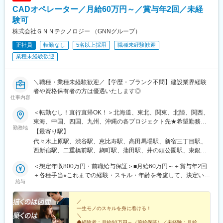
CADオペレーター／月給60万円～／賞与年2回／未経
験可
株式会社ＧＮＮテクノロジー （GNNグループ）
正社員
転勤なし
5名以上採用
職種未経験歓迎
業種未経験歓迎
＼職種・業種未経験歓迎／【学歴・ブランク不問】建設業界経験
者や資格保有者の方は優遇いたします◎
仕事内容
＜転勤なし！直行直帰OK！＞北海道、東北、関東、北陸、関西、
東海、中国、四国、九州、沖縄の各プロジェクト先★希望勤務
勤務地
地・通勤時間を考慮いたします！★直行直帰OK★U・Iターン歓
【最寄り駅】
迎！住宅手当あり★転居を伴う転勤はありません北海道東北／青
代々木上原駅、渋谷駅、恵比寿駅、高田馬場駅、新宿三丁目駅、
森県・岩手県・宮城県・秋田県・山形県・福島県関東／東京、神
西新宿駅、二重橋前駅、麹町駅、蒲田駅、井の頭公園駅、東銀座
奈川、千葉、埼玉、茨城、栃木、群馬北陸・甲信越／富山、石
駅、日暮里駅(舎人ライナー)、都電雑司ケ谷駅、平井駅(東京都)、
川、福井、新潟県、長野県、山梨県関西／大阪、京都、滋賀、兵
＜想定年収800万円・前職給与保証＞■月給60万円～＋賞与年2回
船堀駅、押上駅、木場駅(東京都)、清澄白河駅、有楽町駅、豊洲
庫、奈良、和歌山東海／愛知、静岡、三重、岐阜中国・四国／鳥
＋各種手当※これまでの経験・スキル・年齢を考慮して、決定いた
駅、南砂町駅、三田駅(東京都)、森下駅(東京都)、高輪台駅、新木
給与
取、島根、岡山、広島、山口、徳島、香川、高知、愛媛九州／福
します※残業代は別途全額支給します。※前職給与保証について：
場駅、北千住駅、大崎駅、国分寺駅、東京ビッグサイト駅、亀戸
岡、佐賀、長崎、熊本、大分、宮崎、鹿児島、沖縄＼広島にてビ
年齢、経験、能力、適性を考慮して、支給額を決定します。ーー
駅、テレコムセンター駅、六本木駅、田町駅(東京都)、白金高輪
ッグプロジェクト始動！／裁量のあるポジションをお任せ◎より
ーーーーーーーーーーーーーーーーーーーーーーーーーーーーー
／
駅、高輪ゲートウェイ駅、神谷町駅、外苑前駅、国立駅、南新宿
一生モノのスキルを身に着ける！
高待遇をご用意しております。ご希望の方は面接にてお気軽にご
ーー■未経験者は月給35万円～＋賞与年2回＋各種手当 ※これま
駅、初台駅、千駄ケ谷駅、曙橋駅、国立競技場駅、四谷三丁目
＼
質問ください。
での経験・スキル・年齢を考慮して、決定いたします※残業代は別
駅、西荻窪駅、富士見ケ丘駅、荻窪駅、神保町駅、淡路町駅、市
◆経験者：月給60万円～（前給保証）／未経験：月給