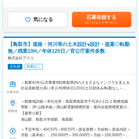
・未経験の方も歓迎！充実した研修制度あり
回※その他手当：食事手当※別途インセンティブ支給あり賃金はあ
・店舗会議・研修への参加
くまでも目安の金額であり、選考を通じて上下する可能性があり
・キャンペーン企画など、集客に向けた取り組み
【選考会の概要】
ます。月給(月額)は固定手当を含めた表記です。
応募依頼する
・形式： Web開催（事前に企業セミナー動画をご視聴いただきま
気になる
■キャリアパス：
（エージェントサービス）
す）
スタッフ（R CREW）から店長を経てRSV（スーパーバイザー）
・内容： 面接（25分×2回 現場面接/HR面接）
へステップアップが可能です。RSV経験後はマネジメントや本部
への異動の道もあり、長期的にキャリア形成ができます。まずは
【開催日時】
入社後1年で店長昇格を目指していただきます。
【鳥取市】道路・河川等の土木設計※設計・提案◇転勤
8/9(日)11:00～14:30
無／残業10H／年休120日／官公庁案件多数
8/13(木)17:00～20:30
■組織構成：
8/18(火)17:00～20:30
株式会社アスコ
1店舗あたり店長1名、スタッフ5～15名で運営。チームワークを
8/20(木)17:00～20:30
重視し相談しやすく協力し合える職場環境です。
正社員
転勤なし
8/25(火)17:00～20:30
8/27(木)17:00～20:30
変更の範囲：会社の定める業務
※ご応募時、参加可能日時を複数お知らせください。
～創業42年/公共事業9割/鳥取県内のさまざまなインフラを支える
社会貢献度が高い求人/年間休日120日/土日祝休み/転勤なし～
■具体的には：
仕事内容
■職務内容
◇お客様対応
当社の土木設計のお仕事をお任せいたします。
＜勤務地詳細＞本社住所：鳥取県鳥取市千代水2-121-2 勤務地最
・新規契約・機種変更の受付および提案
寄駅：JR 山陰本線／湖山駅受動喫煙対策：屋内全面禁煙変更の範
・料金プラン、楽天ポイント活用、楽天カード、各種サービスの
■具体的な内容
勤務地
囲：会社の定める事業所
案内
【最寄り駅】
・道路、河川、砂防など、官公庁発注の土木設計を行います。
・スマホの初期設定・データ移行サポート
湖山駅、鳥取大学前駅、鳥取駅
・発注者との打ち合わせ
・問い合わせ対応
・設計、提案及び付随する作業
＜予定年収＞450万円～600万円＜賃金形態＞月給制＜賃金内訳＞
◇店舗運営
・図面作成
月額（基本給）：250,000円～350,000円＜月給＞250,000円～
・店舗での電話応対
・報告書作成など
給与