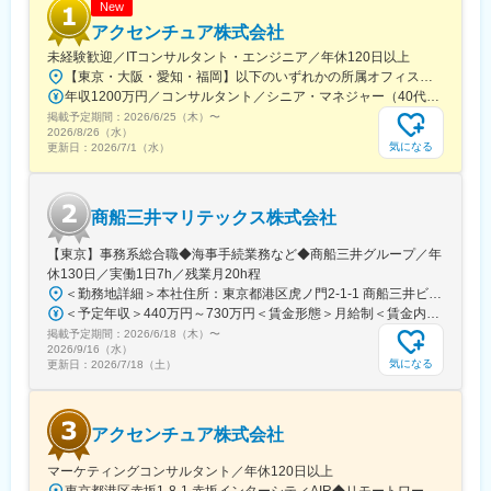
New
老名駅(相模線)、大和駅(神奈川県)、菊名駅、大船駅、橋本駅(神奈
アクセンチュア株式会社
川県)、上大岡駅、中央林間駅、川崎駅、稲毛駅、千葉駅、新松戸
未経験歓迎／ITコンサルタント・エンジニア／年休120日以上
駅、浦安駅(千葉県)、北習志野駅、京成船橋駅、新浦安駅、新鎌ケ
【東京・大阪・愛知・福岡】以下のいずれかの所属オフィスもしくは各エリアのプロジェクト先 所属オフィス：■赤坂インターシティ■関西オフィス■アクセンチュア・アドバンスト・テクノロジーセンター名古屋■福岡オフィス※詳細は勤務地一覧よりご覧いただけます。※所属オフィスを問わずプロジェクトにより、国内出張、海外出張の可能性があります【魅力ポイント│世界の知恵を活用】世界中のベストプラクティスがデータベースに集約されており、数多くの事例や社員の知恵を活用できます。日本では前例のない案件でも、世界各国の社員からオンライン・オフライン（海外出張）問わず、気軽にアドバイスを受けることができます。★ この求人のPOINT ★￣￣V￣￣￣￣￣￣￣￣￣＃世界約78万人規模の大手基盤で安定性◎若手から裁量大きく挑戦・成長できる環境＃土日祝休／連続5日以上の休暇取得も可能！／フルフレックス（コアタイムなし）＃コンサル・IT未経験者向けの手厚い研修◎／メンター制度もあるため安心してチャレンジOK！
谷駅、市川駅、舞浜駅、南流山駅、本八幡駅(都営線)、船橋駅、西
年収1200万円／コンサルタント／シニア・マネジャー（40代） 年収1000万円／テクノロジーアーキテクト（30代）
船橋駅、久喜駅、川口駅、南越谷駅、天下茶屋駅、伏見駅(愛知
掲載予定期間：
県)、栄駅(愛知県)、東梅田駅、阿倍野駅(阪堺線)、鶴橋駅、京橋駅
2026/6/25（木）
〜
2026/8/26（水）
(大阪府)、南方駅(大阪府)、上小田井駅、上飯田駅、鶴舞駅、藤が
気になる
更新日：
2026/7/1（水）
丘駅(愛知県)、金山駅(愛知県)、流山おおたかの森駅、藤沢駅、富
田駅(大阪府)、上牧駅(大阪府)、高槻駅、高槻市駅、天王寺駅、新
今宮駅、本町駅、江坂駅、弁天町駅、西九条駅、千里中央駅(北大
商船三井マリテックス株式会社
阪急行)、茨木駅、三国ケ丘駅(大阪府)、森ノ宮駅、枚方市駅、豊
橋駅、刈谷駅、星ケ丘駅(愛知県)、高蔵寺駅、ＪＲ難波駅、中百舌
【東京】事務系総合職◆海事手続業務など◆商船三井グループ／年
鳥駅、大曽根駅、赤池駅(愛知県)、大阪駅、新大阪駅、北新地駅、
休130日／実働1日7h／残業月20h程
大阪阿部野橋駅、近鉄名古屋駅、名鉄名古屋駅、博多駅、天神
＜勤務地詳細＞本社住所：東京都港区虎ノ門2-1-1 商船三井ビル勤務地最寄駅：東京メトロ銀座線／虎ノ門駅受動喫煙対策：屋内全面禁煙変更の範囲：会社の定める事業所
駅、福岡空港駅(鉄道)、姪浜駅、西新駅、天神南駅、大橋駅(福岡
＜予定年収＞440万円～730万円＜賃金形態＞月給制＜賃金内訳＞月額（基本給）：291,800円～487,000円＜月給＞291,800円～487,000円＜昇給有無＞有＜残業手当＞有＜給与補足＞※上記想定年収には賞与3ヶ月分を含みます。金額は目安の金額であり、これまでのご経験・スキル・現年収等を総合的に考慮し決定いたします。■昇給：年1回■賞与：3ヶ月分（前年度実績）賃金はあくまでも目安の金額であり、選考を通じて上下する可能性があります。月給(月額)は固定手当を含めた表記です。
県)、中洲川端駅、千早駅、三ノ宮駅、尼崎駅(東海道本線)、神戸
掲載予定期間：
駅(兵庫県)、姫路駅、新長田駅、明石駅、西宮北口駅、加古川駅、
2026/6/18（木）
〜
2026/9/16（水）
王寺駅、近鉄奈良駅、学園前駅(奈良県)、大和西大寺駅、生駒駅、
気になる
更新日：
2026/7/18（土）
和歌山駅、和歌山市駅、京都駅、京阪山科駅、烏丸駅、草津駅(滋
賀県)、南草津駅、京阪石山駅、瀬田駅(滋賀県)、竹田駅(京都府)、
大通駅、札幌駅、仙台駅、岡山駅、下関駅、松江駅、鳥取駅、広
アクセンチュア株式会社
島駅、福山駅、横川駅、新白島駅、西条駅(広島県)、西高屋駅、東
広島駅、八本松駅、北参道駅、浜松町駅、西日暮里駅(舎人ライナ
マーケティングコンサルタント／年休120日以上
ー)、大崎広小路駅、祐天寺駅、江古田駅、二子新地駅、阿倍野駅
東京都港区赤坂1-8-1 赤坂インターシティAIR◆リモートワーク相談可◆当面転勤なし＜アクセス＞東京メトロ銀座線、南北線「溜池山王駅」直結東京メトロ千代田線、丸ノ内線「国会議事堂前駅」直結※変更の範囲：会社の定める事業所※受動喫煙対策：屋内全面禁煙◆ この求人のPOINT ◆￣￣V￣￣￣￣￣￣￣￣￣＃世界約78万人規模の大手基盤で安定性◎裁量大きく挑戦・成長できる環境＃土日祝休／連続5日以上の休暇取得も可能！／フルフレックス（コアタイムなし）＃各国から集結したノウハウを活用して、国内の先駆けとなる提案もできる