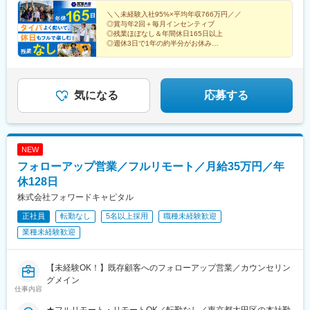
知・徳島◆九州福岡・佐賀・長崎・熊本・大分・宮崎・鹿児島※適
性に応じて直営店舗で経験を積んでいただく場合もあり《出張も
＼＼未経験入社95%×平均年収766万円／／
◎賞与年2回＋毎月インセンティブ
旅行気分で♪》出張先では、チームで現地のグルメを味わったり、
◎残業ほぼなし＆年間休日165日以上
観光地を巡ったり。旅気分でリフレッシュしながら働いていま
◎週休3日で1年の約半分がお休み
す！
◎直行直帰OK！で通勤ストレスなし
気になる
応募する
NEW
フォローアップ営業／フルリモート／月給35万円／年
休128日
株式会社フォワードキャピタル
正社員
転勤なし
5名以上採用
職種未経験歓迎
業種未経験歓迎
【未経験OK！】既存顧客へのフォローアップ営業／カウンセリン
グメイン
仕事内容
★フルリモート・リモートOK／転勤なし／東京都大田区の本社勤