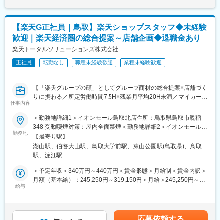
◇店舗運営
・店舗での電話応対
・在庫管理、売り場づくり、POP作成
【楽天G正社員｜鳥取】楽天ショップスタッフ◆未経験
・KPI管理・数値振り返り
歓迎｜楽天経済圏の総合提案～店舗企画◆退職金あり
・店舗会議・研修への参加
・キャンペーン企画など、集客に向けた取り組み
楽天トータルソリューションズ株式会社
正社員
転勤なし
職種未経験歓迎
業種未経験歓迎
■教育体制：
入社後1ヶ月は店舗での実践研修を実施。サービス知識・業務の流
れなど基礎から学べ、楽天グループ共通のeラーニングでビジネス
【「楽天グループの顔」としてグループ商材の総合提案×店舗づく
スキルの習得も可能。未経験でも安心してスタートできる環境で
りに携わる／所定労働時間7.5H×残業月平均20H未満／マイカー通
す。
仕事内容
勤相談可◎／月8日～休み】
楽天モバイルショップに来店されるお客様へ、楽天経済圏の幅広
＜勤務地詳細1＞イオンモール鳥取北店住所：鳥取県鳥取市晩稲
■このポジションの魅力：
いサービスを総合的にご提案します。
348 受動喫煙対策：屋内全面禁煙＜勤務地詳細2＞イオンモール日
◇未経験でも成長しやすいシンプルなオペレーション
単なる携帯販売ではなく、楽天グループ唯一の対面チャネルとし
勤務地
吉津店住所：鳥取県西伯郡日吉津村日吉津1160-1 受動喫煙対策：
料金体系が他キャリアよりシンプル覚えやすく、提案力を磨きや
【最寄り駅】
て、お客様の生活をより豊かにするトータルサポートを行うポジ
屋内全面禁煙変更の範囲：会社の定める事業所
すい環境です。そのため、未経験からでも短期間で成長しやす
湖山駅、伯耆大山駅、鳥取大学前駅、東山公園駅(鳥取県)、鳥取
ションです。
く、早期に独り立ちが可能です。
駅、淀江駅
◇事業づくりに携われるやりがい
■具体的には：
＜予定年収＞340万円～440万円＜賃金形態＞月給制＜賃金内訳＞
後発キャリアだからこそ柔軟で風通しがよく、改善提案や企画が
◇お客様対応
月額（基本給）：245,250円～319,150円＜月給＞245,250円～
店舗運営に活かされやすい文化があります。
・新規契約・機種変更の受付および提案
給与
319,150円＜昇給有無＞有＜残業手当＞有＜給与補足＞※賞与年2
◇マイカー通勤：社内規定あり。ご希望の方はご相談ください！
・料金プラン、楽天ポイント活用、楽天カード、各種サービスの
回※別途インセンティブ支給あり※上記は都道府県内異動型のみの
案内
場合となります。全国転勤可能型の場合：370万円～550万円賃金
■キャリアパス：
・スマホの初期設定・データ移行サポート
はあくまでも目安の金額であり、選考を通じて上下する可能性が
スタッフから店長を経てRSV（スーパーバイザー）へステップア
応募依頼する