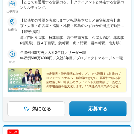
【どこでも通用する営業力を。】クライアントと伴走する営業コ
ンサルティング。
仕事内容
【勤務地の希望を考慮します／転勤基本なし／在宅制度有】東
京・大阪・名古屋・福岡・札幌・広島のいずれかの拠点で勤務◯
勤務地
東京本社東京都港区虎ノ門1-23-1 虎ノ門ヒルズ森タワー18階受動
【最寄り駅】
喫煙対策：あり（屋内禁煙 / 喫煙専用室あり)◯秋葉原営業所東京
虎ノ門ヒルズ駅、秋葉原駅、西中島南方駅、久屋大通駅、赤坂駅
都千代田区神田和泉町1-7-2 S-Glanzビル4階受動喫煙対策：あり
(福岡県)、西４丁目駅、袋町駅、虎ノ門駅、岩本町駅、南方駅(大
（敷地内禁煙）◯札幌営業所北海道札幌市中央区南一条西4-5-1 札
阪府)、栄町駅(愛知県)、薬院大通駅、大通駅、本通駅、神谷町
幌大手町ビル5階受動喫煙対策：あり（敷地内禁煙）◯名古屋営業
年収例480万円／入社2年目／リーダー職
駅、末広町駅(東京都)、新大阪駅、栄駅(愛知県)、西鉄福岡駅、狸
所愛知県名古屋市東区泉1-15-14 アルピニストビル6階受動喫煙対
年収例608万4000円／入社3年目／プロジェクトマネージャー職
小路駅、中電前駅
給与
策：あり（屋内原則禁煙 / 屋外に喫煙場所あり）◯大阪営業所大
阪府大阪市淀川区西中島5-11-9 新大阪中里ビル3階受動喫煙対
策：あり（屋内禁煙 / 喫煙専用室設置あり)◯広島営業所広島県広
特定業界・複数業界に特化。どこでも通用する営業のプ
ロフェッショナルへ。精神論ではない、再現性のある営
島市中区大手町2-8-1 大手町スクエア8階（B）受動喫煙対策：あ
業理論と600社以上のクライアント支援実績 が、あなた
り（敷地内禁煙）◯福岡営業所福岡県福岡市中央区大名1-2-23 ビ
の市場価値を最大化します。10期連続最高業績の当社
ジネス・ワンけやき通りビル3階受動喫煙対策：あり（屋内禁煙・
で、本質的な課題解決力を身につけませんか。
喫煙室設定）
気になる
応募する
NEW