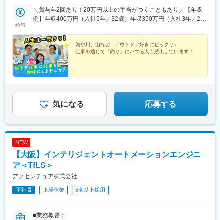
2376-1佐世保大塔店：長崎県佐世保市大塔町616-87◎車・自転
車・バイク通勤OK◎駐車場完備
＼賞与年2回あり！20万円以上の手当がつくこともあり／【年収
例】年収400万円（入社5年／32歳）年収350万円（入社3年／28
給与
歳）年収280万円（入社1年／25歳）月給18万円～25万円+各種手
当+賞与年2回※経験・能力等を考慮の上、決定いたします。※試用
期間は店舗により異なります。
海や川、山など…アウトドア好きにピッタリ♪
仕事を通して「釣り」にハマる人も続出しています！
気になる
応募する
NEW
【大阪】インテリジェントオートメーションエンジニ
ア＜TfLS＞
アクセンチュア株式会社
正社員
上場企業
5名以上採用
■業務概要：