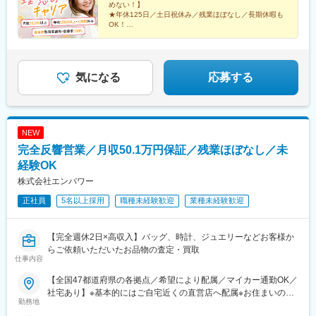
めない！】
リモート勤務もOK！ライフステージの変化に合わせて、柔軟な働
★年休125日／土日祝休み／残業ほぼなし／長期休暇も
き方ができます。
OK！
☆平均年齢27歳／同期と一緒に成長／先輩の前職は飲
食・受付など
★ネイル・髪型・服装自由／産育休取得実績多数！復帰
率100％
気になる
応募する
NEW
完全反響営業／月収50.1万円保証／残業ほぼなし／未
経験OK
株式会社エンパワー
正社員
5名以上採用
職種未経験歓迎
業種未経験歓迎
【完全週休2日×高収入】バッグ、時計、ジュエリーなどお客様か
らご依頼いただいたお品物の査定・買取
仕事内容
【全国47都道府県の各拠点／希望により配属／マイカー通勤OK／
社宅あり】※基本的にはご自宅近くの直営店へ配属※お住まいのエ
勤務地
リアや配属先の人員状況により、入社後に他県の店舗に出張し、