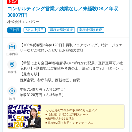
表記です。
のプロジェクト内容や、発表者が直近興味がある技術などについ
NEW
・システム標準機能（Fit to Standard）での導入を実現するための
て情報交換を行い、相互の業務状況を理解したり、知識を深める
コンサルティング営業／残業なし／未経験OK／年収
業務プロセス変革推進
場として活用されています。
・クライアント特有の競争優位性を強化するカスタム機能開発の
3000万円
定義・支援
株式会社エンパワー
■配属組織構成
・PLM定着・活用促進のためのチェンジマネジメント支援
ディレクター含め合計15名、平均年齢は約33歳です。チームリー
正社員
5名以上採用
職種未経験歓迎
業種未経験歓迎
ダーは前職化学系メーカーの研究職。その他、理系学部や大学
■当社について：
院、研究開発職出身者が活躍中です。
当社は、製造業向けに特化したコンサルティング会社です。製造
【100%反響型×年休120日】買取フェアでバッグ、時計、ジュエ
業に向けてDX支援、新規事業支援といったコンサルティング事業
リーなどご依頼いただいたお品物の買取
と、新製品開発や新規生産設備導入等製造業におけるプロジェク
仕事内容
トマネジメントサービスを提供するPM事業を展開しています。当
社の事業拡大に伴い、一緒に製造業を盛り上げていける仲間を募
【希望により全国46都道府県のいずれかに配属／直行直帰可／社
集致します。
宅あり】※勤務地はご希望を考慮の上、決定します※U・Iターン歓
勤務地
迎（社宅あり） ※マイカー通勤OK（地域により規定あり。詳細
【最寄り駅】
はお問合せください）◆北海道・東北北海道・青森・岩手・秋
西新宿駅、都庁前駅、西新宿五丁目駅
変更の範囲：会社の定める業務
田・宮城・山形・福島◆関東東京・神奈川・千葉・埼玉・茨城・
栃木・群馬◆中部山梨・新潟・富山・石川・福井・長野・岐阜・
年収7140万円（入社10年目）
静岡・愛知・三重◆近畿滋賀・京都・大阪・兵庫・和歌山・奈良
年収3120万円（入社6年目）
給与
◆中国・四国鳥取・島根・岡山・広島・山口・香川・愛媛・高
知・徳島◆九州福岡・佐賀・長崎・熊本・大分・宮崎・鹿児島※適
性に応じて直営店舗で経験を積んでいただく場合もあり《出張も
＼＼社員の70％が年収1000万円超／／
■【全員】月収50.1万円スタート
旅行気分で♪》出張先では、チームで現地のグルメを味わったり、
■未経験入社95％以上
観光地を巡ったり。旅気分でリフレッシュしながら働いていま
■賞与年2回＋毎月インセンティブ
す！
■年間休日120日以上
■残業ほぼなし