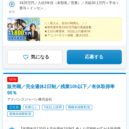
経験を積んでいただく可能性あり★U・Iターン歓迎 ★マイカー
3426万円／入社5年目（本部長／営業）／月給30.1万円＋手当＋
通勤OK（規定あり。詳細はお問い合わせください）＜勤務エリア
賞与＋インセン
一覧＞◆北海道・東北北海道・青森県・岩手県・秋田県・宮城
給与
2462万円／入社8年目（管理職／催事）／月給30.1万円＋手当＋
県・山形県・福島県◆関東東京都・神奈川県・千葉県・埼玉県・
賞与＋インセン
茨城県・栃木県・群馬県◆中部山梨県・新潟県・富山県・石川
＼＼収入も、自分の時間も。／／
県・福井県・長野県・岐阜県・静岡県・愛知県・三重県◆近畿滋
★初年度年収1000万円超の実績多数
★土日の希望休、5日以上の連休OK
賀県・京都府・大阪府・兵庫県・和歌山県・奈良県◆中国・四国
★アニバーサリー休暇（最大10日）
鳥取県・島根県・岡山県・広島県・山口県・香川県・愛媛県・高
★全員【月収50.1万円】保証
知県・徳島県◆九州・沖縄福岡県・佐賀県・長崎県・熊本県・大
★「閉店＝退勤」で残業ほぼなし
分県・宮崎県・鹿児島県・沖縄県☆最近では全国の「イオン」
「ららぽーと」「イトーヨーカドー」「ダイナシティ」など大型
気になる
応募する
ショッピングモールにも続々出店！商業施設での買い物ついで
に、気軽に当店に立ち寄る方が増加中。さらなる企業拡大を目指
しています。
NEW
販売職／完全週休2日制／残業10h以下／有休取得率
90％
アドバンスジャパン株式会社
正社員
転勤なし
5名以上採用
職種未経験歓迎
業種未経験歓迎
【年間休日120日＆完全週休2日制】色んな可能性が広がる販売職