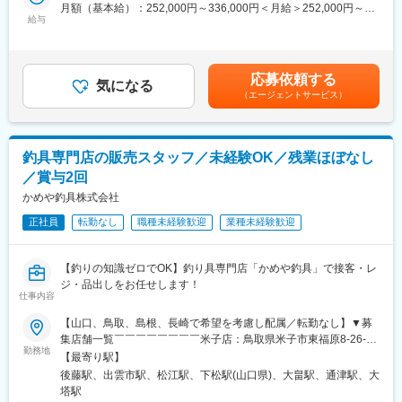
・経営コンサルティング・アドバイザリー
月額（基本給）：252,000円～336,000円＜月給＞252,000円～
に向けた体制強化が必要となっています。
・グループ内外の経理業務
給与
336,000円＜昇給有無＞有＜残業手当＞有＜給与補足＞■昇給：金
既存顧客への対応力を高めつつ、次世代の中心メンバーを育成す
・グループ内外の人事労務業務
額1月あたり2,500円～（前年度実績）■賞与：年２回 賞与月数
るため、
・高齢者住宅/クリニック開設支援業務
計2～3ヶ月（前年度実績2か月）賃金はあくまでも目安の金額で
顧客折衝経験を持つ方を新たにお迎えし、将来の組織基盤を強固
その他、場合によっては、グループ会社で行っているコンサルテ
あり、選考を通じて上下する可能性があります。月給(月額)は固定
にすることを目的とした増員募集です。
応募依頼する
ィング業務、グループ会社の経営管理業務等にも関わって頂く場
気になる
手当を含めた表記です。
（エージェントサービス）
合がございます。
変更の範囲：会社の定める業務
（これらの業務経験が無かったとしても、最初から仕事を大きく
任せられるというよりは、過去のご経験の親和性のある仕事から
取り組んで頂いてリ、周囲のスタッフから教えて頂ける環境で
釣具専門店の販売スタッフ／未経験OK／残業ほぼなし
す）
／賞与2回
■組織について：
かめや釣具株式会社
現在、同グループは社長や取締役等、5名が主な中枢となりグルー
正社員
転勤なし
職種未経験歓迎
業種未経験歓迎
プの経理管理や事業計画の立案・実行を行っています。5名の主要
メンバーと共に事業管理や事業計画の立案、実行を推進して頂き
ます。取締役のうち1名は、30代前半とお若く、前職は大手日系
【釣りの知識ゼロでOK】釣り具専門店「かめや釣具」で接客・レ
コンサルティングファームご出身でご経験を積まれた人物です。
ジ・品出しをお任せします！
鳥取で大手経営コンサル出身で、経営にしっかりと知識と経験を
仕事内容
持った方と共に働けるご経験は、何事にも得難いご経験かと思い
【山口、鳥取、島根、長崎で希望を考慮し配属／転勤なし】▼募
ます。
集店舗一覧￣￣￣￣￣￣￣￣米子店：鳥取県米子市東福原8-26-28
勤務地
出雲店：島根県出雲市渡橋町1085-1松江店：島根県松江市学園南
変更の範囲：会社の定める業務
【最寄り駅】
2丁目1-8下松店：山口県下松市西豊井674-4大島店：山口県大島
後藤駅、出雲市駅、松江駅、下松駅(山口県)、大畠駅、通津駅、大
郡周防大島町西三蒲吉水7-2岩国通津店：山口県岩国市大字通津
塔駅