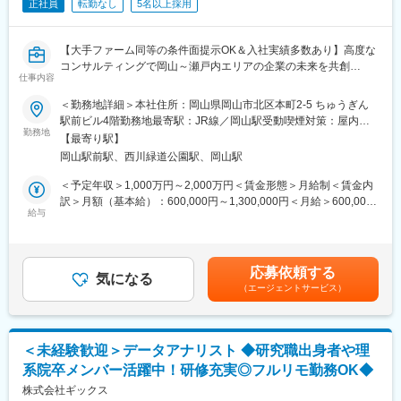
正社員
転勤なし
5名以上採用
改革、他）
・DX実行支援
・SX実行支援
【大手ファーム同等の条件面提示OK＆入社実績多数あり】高度な
コンサルティングで岡山～瀬戸内エリアの企業の未来を共創
＜地域が抱えるDX/SXの課題例＞
仕事内容
おかげさまで全国から注目＆引き合いを頂いています！
デジタルインフラの整備
地域特有の産業構造と課題への対応など
＜勤務地詳細＞本社住所：岡山県岡山市北区本町2-5 ちゅうぎん
■ミッション：
駅前ビル4階勤務地最寄駅：JR線／岡山駅受動喫煙対策：屋内全
プロジェクトマネージャーとして、地域が抱える多様な課題や地
勤務地
＜当社のプロジェクト実例＞
面禁煙変更の範囲：無
【最寄り駅】
域特有の状況に応じたソリューションの提供を通し、企業や自治
https://www.ccube-consulting.co.jp/case/
岡山駅前駅、西川緑道公園駅、岡山駅
体、地域における課題に取り組み、ちゅうぎんグループの総合力
を生かしたコンサル支援をリーディングいただきます！
＜未経験からの入社の決め手＞
＜予定年収＞1,000万円～2,000万円＜賃金形態＞月給制＜賃金内
「市のデジタル政策立案・DX推進を担当する中で、地域活性化に
訳＞月額（基本給）：600,000円～1,300,000円＜月給＞600,000
■遂行内容：
給与
は多様なプレーヤーの連携が不可欠と感じた。当社が地域創生の
円～1,300,000円＜昇給有無＞有＜残業手当＞無＜給与補足＞※予
戦略策定（ビジネスモデル、事業戦略、成長戦略、コスト構造改
旗振り役となり得る存在であると考え、業界未経験ながらもその
定年収はあくまでも目安の金額であり、選考を通じて上下する可
革、他）
一員として活躍したいと転職を決意。」（前職：地方公務員）
能性があります。■昇給：年1回■賞与：年2回賃金はあくまでも目
DX実行支援
安の金額であり、選考を通じて上下する可能性があります。月給
応募依頼する
SX実行支援
気になる
＜求人のポイント＞
(月額)は固定手当を含めた表記です。
（エージェントサービス）
※支援後も顧客との長期的な関係性があります。
・高レベルなマネージャーからの指導と、内部研修でのロジカル
シンキング研修など、成長機会が豊富。
■直面課題：
・産学官金支援コミュニティーに参画し、大学や県内企業と共に
一辺倒なDX/SXの一元的な活用は、住民間の格差に影響を与える
サポート。
＜未経験歓迎＞データアナリスト ◆研究職出身者や理
可能性があります。インフラ整備やIT人材の不足、デジタルリテ
・大手コンサルティング会社出身の上長と、非常に近い距離でコ
系院卒メンバー活躍中！研修充実◎フルリモ勤務OK◆
ラシーの低さに加え、特に地方の中小企業や自治体では、技術導
ンサル業務を行うことが可能。
入への資金や知識が不足しており、効率化や地域経済の活性化が
株式会社ギックス