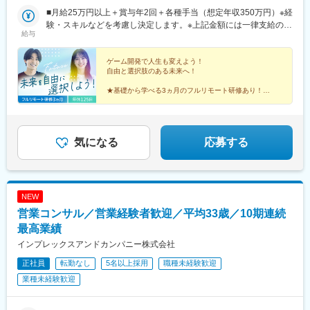
地は希望を考慮します。※転居を伴う転勤はありません。※すべて
■月給25万円以上＋賞与年2回＋各種手当（想定年収350万円）※経
徒歩10分以内の駅チカオフィスです。※フルリモート・在宅勤
験・スキルなどを考慮し決定します。※上記金額には一律支給の住
給与
務・ハイブリッドワークはプロジェクトによって異なります。
宅手当2万円を含みます。※残業代は全額支給※試用期間6ヵ月あり
（期間中は月給23万円以上で、その他の待遇に変更なし）☆経験
がある方は、現職・前職給与を考慮します。☆明確な評価制度あ
ゲーム開発で人生も変えよう！
自由と選択肢のある未来へ！
り。個人の頑張りに応じて評価します。【年収アップイメージ】
年収450万円（未経験入社2年目）年収590万円（未経験入社3年
★基礎から学べる3ヵ月のフルリモート研修あり！
目）年収770万円（未経験入社5年目）
★定番ゲームから先端技術まで多彩なプロジェクトあ
り！
★平均年齢26歳の仲間と市場価値をアップ！
★土日祝休み、年休125日でオフも充実♪
気になる
応募する
NEW
営業コンサル／営業経験者歓迎／平均33歳／10期連続
最高業績
インプレックスアンドカンパニー株式会社
正社員
転勤なし
5名以上採用
職種未経験歓迎
業種未経験歓迎