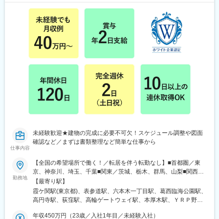
未経験歓迎★建物の完成に必要不可欠！スケジュール調整や図面
確認など／まずは書類整理など簡単な仕事から
仕事内容
【全国の希望場所で働く！／転居を伴う転勤なし】■首都圏／東
京、神奈川、埼玉、千葉■関東／茨城、栃木、群馬、山梨■関西／
勤務地
大阪、兵庫、京都、奈良、和歌山、滋賀■中部／愛知、岐阜、三
【最寄り駅】
重、静岡■北信越／新潟、富山、石川、福井、長野■北海道・東北
霞ケ関駅(東京都)、表参道駅、六本木一丁目駅、葛西臨海公園駅、
／北海道、青森、秋田、岩手、宮城、福島、山形■中四国／鳥取、
高円寺駅、荻窪駅、高輪ゲートウェイ駅、本厚木駅、ＹＲＰ野比
島根、岡山、広島、山口、徳島、香川、愛媛、高知■九州／福岡、
駅、榊原温泉口駅、千歳船橋駅、東青梅駅、市場前駅、狭間駅、
佐賀、長崎、大分、熊本、宮崎、鹿児島、沖縄【事業所住所】■東
年収450万円（23歳／入社1年目／未経験入社）
谷保駅、テレコムセンター駅、飛田給駅、高松駅(東京都)、昭和島