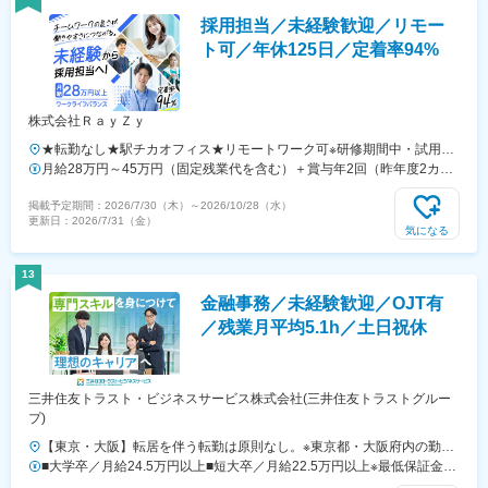
採用担当／未経験歓迎／リモー
ト可／年休125日／定着率94%
株式会社ＲａｙＺｙ
★転勤なし★駅チカオフィス★リモートワーク可※研修期間中・試用期
間中はオフィス出社となります【本社】東京都渋谷区神宮前6-18-5鷹羽
月給28万円～45万円（固定残業代を含む）＋賞与年2回（昨年度2カ月
ビル7階◆最寄り駅：JR渋谷駅／徒歩約5分◆最寄り駅：東京メトロ千
分）＋各種手当※固定残業代は、時間外労働の有無に関わらず月10時間
掲載予定期間：
2026/7/30（木）
～
2026/10/28（水）
代田線・明治神宮前／徒歩約9分◆最寄り駅：JR原宿駅／徒歩約13分
分を、1万8800円～3万200円支給※上記を超える時間外労働分は追加で
更新日：
2026/7/31（金）
支給※経験・能力等を考慮のうえ、決定いたします
気になる
13
金融事務／未経験歓迎／OJT有
／残業月平均5.1h／土日祝休
三井住友トラスト・ビジネスサービス株式会社(三井住友トラストグルー
プ)
【東京・大阪】転居を伴う転勤は原則なし。※東京都・大阪府内の勤務
地へ配属となります。※受動喫煙対策あり◇東京地区◇━━━…●芝オ
■大学卒／月給24.5万円以上■短大卒／月給22.5万円以上※最低保証金額
フィス／東京都港区芝3-33-1●府中オフィス／東京都府中市日鋼町1-
です。年齢・経験等を考慮し、当社規定に基づき決定いたします。※上