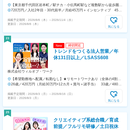
【東京都千代田区岩本町／駅チカ・小伝馬町駅など複数駅から徒歩圏内
／転勤なし】☆フルリモート・リモートワークOK（フルリモートのた
720万円／入社2年目・30代前半／月給45万円＋インセンティブ 450
め、全国で居住可）本社／東京都千代田区岩本町1-9-4 岩本町194ビ
万円／入社1年目・20代後半／月給35万円＋インセンティブ
掲載予定期間：
2026/8/6（木）
～
2026/11/4（水）
ル2階＜アクセス＞東京メトロ日比谷線「小伝馬町駅」から徒歩3分都
更新日：
2026/8/6（木）
営地下鉄新宿線「岩本町駅」から徒歩5分JR「馬喰町駅」から徒歩5分
気になる
都営地下鉄新宿線「馬喰横山駅」から徒歩5分JR「神田駅」から徒歩9
分東京メトロ日比谷線「秋葉原駅」から徒歩13分★転職を応援貸付金
23
制度、入社祝い金制度、U・Iターン支援など、上京を考えている方への
締切間近
New
サポートも万全です！
トレンドをつくる法人営業／年
休131日以上／LSASS608
株式会社ウィルオブ・ワーク
【希望勤務地へ配属／転勤なし】★リモートワークあり（全体の4割程
度）★全国にある当社支店もしくはクライアント営業所※U・Iターン歓
26歳／420万円（月給30万円×12カ月＋賞与＋諸手当） 33歳／480万
迎※4800社と取引をしているため、勤務地希望は最大限考慮できます。
円（月給34万円×12カ月＋賞与＋諸手当）
掲載予定期間：
2026/8/3（月）
～
2026/8/16（日）
【配属先都府県】埼玉、東京、神奈川、千葉愛知、岐阜、大阪、兵庫
更新日：
2026/8/3（月）
【本社】東京都新宿区新宿3-1-24 京王新宿三丁目ビル3階【支店】新
気になる
宿、名古屋、大阪〈ここがポイント！〉 ■東証プライム市場（旧東証一
部）上場企業G/グループ会社数44社（国内:12社、海外32社）■未経験
25
者多数！1カ月の安心できる研修制度■転勤なし◎リモートワーク制度
クリエイティブ系総合職／育成
あり■マーケターや人事などキャリアパスは20通り以上■土日祝休み！
年間の休みは131日以上&基本定時退社■選考は面談形式！■Web（スマ
前提／フルリモ研修／土日祝休