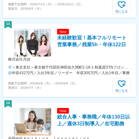
掲載予定期間：
2026/7/13（月）
～
2026/10/11（日）
10●品川オフィス／東京都品川区西五反田7-10-4●丸の内オフィス／東
記金額は残業代は含みません。＜年収例＞年収361万円／大卒社会人経
更新日：
2026/8/5（水）
京都千代田区丸の内1-4-1 ●御成門オフィス／東京都港区芝公園1-1-
験3年目／月給25万2000円+賞与※上記に残業手当は含みません。＜将
気になる
1◇大阪地区◇━━━…●千里オフィス／大阪府豊中市新千里西町1-1-
来役職登用となった際の年収例＞（モデルケース）・リーダー／418万
3※配属先はほぼ千里オフィスです。●淀屋橋オフィス／大阪府大阪市中
円～551万円（月給+賞与）・チーム長／562万円～781万円（月給+賞
13
央区北浜4-5-33
与）※成果次第でさらなる年収アップも可能。
New
未経験歓迎！基本フルリモート
営業事務／残業5h・年休122日
株式会社月詠
＜東京支社＞東京都千代田区神田佐久間町2-18-1 秋葉原STNフロント
10階［アクセス］◎中央・総武線・京浜東北線・山手線・日比谷線
年収432万円／入社3年目／リーダー 年収300万円／入社1年目／事務
「秋葉原駅」より徒歩3分※転勤なし※受動喫煙対策：あり★基本フルリ
掲載予定期間：
2026/6/8（月）
～
2026/9/6（日）
モートで、ライフスタイルに合わせて柔軟に働けます。月1回の出社に
更新日：
2026/7/7（火）
加え、社員を就業先企業へご案内する際の外出などもあり、単調になら
気になる
ずメリハリを持って働けます。
16
New
総合人事・事務職／年休130日以
上／週休3日制導入／在宅勤務
合同会社Ａｂｔｈｉｎｇ Ｉｎｎｏｖａｔｉｏｎ