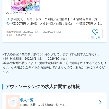
ホ可）での選考可能■女性が長く活躍できるよう産前・産後育児休暇＆
出産祝い金支給あり■産後パパ育休取得実績あり（出生後8週間以内に
最長4週間）※分割して2回取得なども可■副業OK（Webライター・料理
株式会社アップコム
教室の運営など、実績も多数！）
【転勤なし／リモートワーク可能／全国募集】＼47都道府県内、好き
な場所で働けます！／★以下拠点もしくは47都道府県にあるクライア
年収300万円 ／ 20歳（入社1年目／前職：物流） 年収360万円 ／ 24
ント先で勤務★勤務地は希望を考慮し決定★業務に慣れ次第、在宅・リ
歳（入社2年目／前職：コールセンター）
掲載予定期間：
2026/7/2（木）
～
2026/9/30（水）
モート勤務可★マイカー通勤OK・駐車場完備（拠点による）■営業所東
更新日：
2026/7/2（木）
京本社／東京都豊島区南池袋2-49-7大阪／大阪府大阪市西区京町堀1-
気になる
12-9福岡／福岡県福岡市博多区博多駅前4-20-23名古屋／愛知県名古屋
市中村区名駅5-4-14札幌／北海道札幌市中央区北4条西4-1-7広島／広島
県広島市中区大手町3-1-3金沢／石川県金沢市彦三町1-2-1仙台／宮城県
※求人応募完了数の多い順にランキングしています（非公開求人は除く）。
仙台市青葉区五橋2-11-1高崎／群馬県高崎市栄町3-11宇都宮／栃木県
※集計対象期間：2026/8/1（土）～2026/8/7（金）
宇都宮市大通り5-1-11水戸／茨城県水戸市宮町1-2-4新潟／新潟県新潟
※応募や採用の状況により、掲載予定期間の終了前に掲載を終了することがあり
市中央区南笹口1-1-38長岡／新潟県長岡市大手通2-2-6春日山（上越）
ます。その場合は当サイトから応募はできませんので、あらかじめご了承くだ
／新潟県上越市大和2-3-54長崎／長崎県長崎市大黒町10-10大分／大分
さい。
県大分市中央町1-4-4-24静岡／静岡県静岡市葵区栄町2-5※受動喫煙対策
あり／屋内禁煙
アウトソーシング
の求人に関する情報
求人一覧
dodaに掲載中の求人情報一覧です。