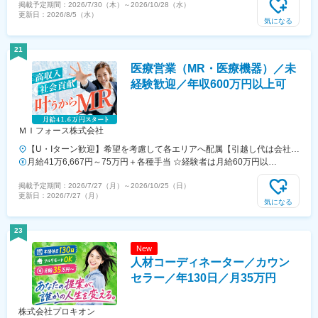
掲載予定期間：
2026/7/30（木）
～
2026/10/28（水）
駅」より徒歩1分◎JR各線「新宿駅」より徒歩7分◆渋谷◎JR各線・東
更新日：
2026/8/5（水）
急東横線・京王井の頭線「渋谷駅」より徒歩2分◆池袋◎JR各線・西武
気になる
池袋線・丸ノ内線「池袋駅」より徒歩3分【大阪府】◆梅田◎御堂筋線
「梅田駅」より徒歩2分◎谷町線「東梅田駅」より徒歩1分◎阪神本線
21
「大阪梅田駅」より徒歩3分◆心斎橋◎御堂筋線・長堀鶴見緑地線「心
医療営業（MR・医療機器）／未
斎橋駅」より徒歩7分◎堺筋線「堺筋本町駅」より徒歩8分◆なんば◎
御堂筋線・千日前線「なんば駅」より徒歩1分◎近鉄難波・奈良線「大
経験歓迎／年収600万円以上可
阪難波駅」より徒歩1分＜本社＞東京都豊島区南池袋1－16－15ダイヤ
ゲート4F※勤務地は希望を考慮のうえ決定します。※転居を伴う転勤は
ありません。※プロジェクト先により勤務地が変更となる場合がありま
ＭＩフォース株式会社
す。※受動喫煙防止対策：あり
【U・Iターン歓迎】希望を考慮して各エリアへ配属【引越し代は会社全
額負担】■本社 東京都中央区築地1-13-1 銀座松竹スクエア9F■勤務エ
月給41万6,667円～75万円＋各種手当 ☆経験者は月給60万円以
リア：（1）北海道：北海道（2）東北：青森・秋田・岩手・山形・宮
上！・・・・・・■未経験者：月給41万6,667円～＋各種手当※上記には
掲載予定期間：
2026/7/27（月）
～
2026/10/25（日）
城・福島（3）関東：東京・神奈川・千葉・埼玉・茨城・栃木・群馬
固定残業代（7万9,114円～／30時間分）を含みます。※超過分は別途全
更新日：
2026/7/27（月）
（4）甲信越：新潟・長野・山梨（5）東海：愛知・岐阜・三重・静岡
額支給いたします。◎手当を含めれば初年度から年収600万円以上も可
気になる
（6）北陸：富山・石川・福井（7）近畿：大阪・京都・滋賀・奈良・
能！・・・・・・■経験者：月給60万円～75万円＋各種手当※上記には
和歌山・兵庫（8）中国：岡山・広島・山口・島根・鳥取（9）四国：
固定残業代（11万760円～／30時間分）を含みます。※超過分は別途全
23
香川・徳島・高知・愛媛（10）九州：福岡・大分・宮崎・鹿児島・熊
額支給いたします。＜年収例＞◎初年度年収は700万円以上！◎最大年
New
本・佐賀・長崎・沖縄※勤務地限定～全国転勤（規定あり）の選択可能
収900万円以上も目指せる♪・・・・・・＼社員の年収例／ 800万円／
人材コーディネーター／カウン
※配属エリアは希望を考慮して決定いたします。希望範囲外への転勤は
36歳（入社3年） 860万円／42歳（入社4年） 920万円／45歳（入社6
ありません。※変更の範囲：会社の定める事業所（リモートワーク含
年） ※諸手当含む
セラー／年130日／月35万円
む）
株式会社プロキオン