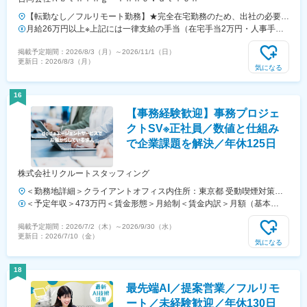
【転勤なし／フルリモート勤務】★完全在宅勤務のため、出社の必要は
ありません。本社：埼玉県さいたま市大宮区桜木町2-3 大宮マルイ7
月給26万円以上※上記には一律支給の手当（在宅手当2万円・人事手当2
Ｆ
万円）を含みます。【昇給イメージ】◆入社2～3年目：月給29万円
掲載予定期間：
2026/8/3（月）
～
2026/11/1（日）
（一律手当含む）+賞与年1回◆入社4年目以降：月給36万円（一律手
更新日：
2026/8/3（月）
当・役職手当含む）+賞与年2回※上記はあくまでイメージです。能力・
気になる
経験に応じて変動する可能性があります。＜試用期間中の待遇について
＞・雇用形態：契約社員・給与：時給1150円～1250円・勤務時間：
16
10:00～19:00または11:00～20:00
【事務経験歓迎】事務プロジェ
クトSV※正社員／数値と仕組み
で企業課題を解決／年休125日
株式会社リクルートスタッフィング
＜勤務地詳細＞クライアントオフィス内住所：東京都 受動喫煙対策：
屋内全面禁煙変更の範囲：会社の定める事業所（リモートワーク含む）
＜予定年収＞473万円＜賃金形態＞月給制＜賃金内訳＞月額（基本
給）：292,000円＜月給＞292,000円＜昇給有無＞有＜残業手当＞有＜
掲載予定期間：
2026/7/2（木）
～
2026/9/30（水）
給与補足＞超過勤務手当を別途支給 月間の所定労働時間（7.5時間×所
更新日：
2026/7/10（金）
定勤務日数）を超えた場合に支給賞与：有（会社及び個人業績に連動し
気になる
て支給/年2回6月・12月）会社の通期目標達成によるインセンティブの
支給もあり昇給：有（定期昇給は無し、半期ごとにグレードの見直しを
18
行うことがある）賃金はあくまでも目安の金額であり、選考を通じて上
最先端AI／提案営業／フルリモ
下する可能性があります。月給(月額)は固定手当を含めた表記です。
ート／未経験歓迎／年休130日