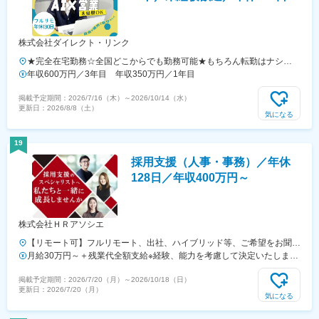
株式会社ダイレクト・リンク
★完全在宅勤務☆全国どこからでも勤務可能★もちろん転勤はナシ
◎.｡ﾟ+..｡ ﾟ+..｡*ﾟ+☆★ 完全フルリモートで自由度MAXライフ ★☆.｡ﾟ
年収600万円／3年目 年収350万円／1年目
+..｡ ﾟ+..｡*ﾟ++:｡ 通勤時間は「ゼロ秒」！ ｡:+毎日の満員電車とはサヨナ
掲載予定期間：
2026/7/16（木）
～
2026/10/14（水）
ラ！今まで片道1時間かけていた時間は、早朝のスポーツジムで汗を流
更新日：
2026/8/8（土）
したり退勤後の娯楽時間を楽しんだり大切な人との時間に大変身！お家
気になる
で働けるから、急な予定やライフイベントにも柔軟に対応できちゃいま
す。プライベートの充実度、爆上がり間違いなしです！+:｡ どこに住ん
19
でいても、お仕事できる。 ｡:+北海道から沖縄まで、日本全国に仲間が
採用支援（人事・事務）／年休
在籍中！「地元が大好き」「U・Iターンしたい」という方も、ライフス
テージが変わっても、大好きな街で暮らしながらずっとキャリアを続け
128日／年収400万円～
られます。＜本社＞〒106-0032東京都港区六本木1-4-5 アークヒルズ
サウスタワー3F（東京メトロ南北線「六本木一丁目駅」直結）※転勤な
し ※受動喫煙対策：屋内禁煙
株式会社ＨＲアソシエ
【リモート可】フルリモート、出社、ハイブリッド等、ご希望をお聞か
せください◎※出社ご希望の場合は、東京都のクライアント先（六本
月給30万円～＋残業代全額支給※経験、能力を考慮して決定いたします
木、高輪ゲートウェイ、新宿など）、もしくは自社のオフィスとなりま
【年収例】■420万円 ／24歳・メンバー（入社1年）■480万円 ／34
掲載予定期間：
2026/7/20（月）
～
2026/10/18（日）
す。【東京本社】東京都港区赤坂8-5-40 ペガサス青山507＜アクセス＞
歳・メンバー（入社2年）■600万円 ／29歳・リーダー（入社3年）
更新日：
2026/7/20（月）
東京メトロ銀座線・半蔵門線・大江戸線「青山一丁目駅」から徒歩2分
気になる
【茅ヶ崎支社】神奈川県茅ヶ崎市幸町7-26 TSUBANA E棟 103＜アクセ