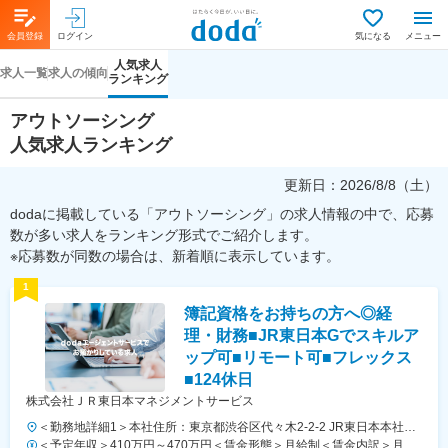
会員登録
ログイン
気になる
メニュー
人気求人
求人一覧
求人の傾向
ランキング
アウトソーシング
人気求人ランキング
更新日：
2026/8/8（土）
dodaに掲載している「アウトソーシング」の求人情報の中で、応募
数が多い求人をランキング形式でご紹介します。
※応募数が同数の場合は、新着順に表示しています。
1
簿記資格をお持ちの方へ◎経
理・財務■JR東日本Gでスキルア
ップ可■リモート可■フレックス
■124休日
株式会社ＪＲ東日本マネジメントサービス
＜勤務地詳細1＞本社住所：東京都渋谷区代々木2-2-2 JR東日本本社ビ
ル9階受動喫煙対策：屋内全面禁煙＜勤務地詳細2＞東京都内オフィス
＜予定年収＞410万円～470万円＜賃金形態＞月給制＜賃金内訳＞月額