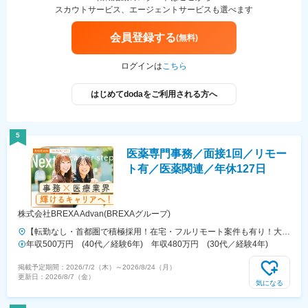
スカウトサービス、エージェントサービスも選べます
会員登録する
(無料)
ログインは
こちら
はじめてdodaをご利用される方へ
5
医薬専門事務／面接1回／リモー
ト有／医薬関連／年休127日
株式会社BREXA Advan(BREXAグループ)
【転勤なし・首都圏で積極採用！在宅・フルリモート案件も有り！大
手・優良企業が中心♪】■本社／大阪市淀川区宮原3-5-36 新大阪トラ
年収500万円 (40代／経験6年) 年収480万円 (30代／経験4年)
ストタワー19F変更の範囲、上記を除く当社関連勤務地◆プロジェクト
掲載予定期間：
2026/7/2（木）
～
2026/8/24（月）
先例東京23区内、横浜、大宮、千葉、その他＜配属先最寄り駅の一例
更新日：
2026/8/7（金）
＞飯田橋／日本橋／浜松町／信濃町／四ツ谷／池袋／蒲田 など※過去の
気になる
配属先は勤務地一覧に記載◆POINT！#大手企業など約300社の取引先
あり！（製薬メーカー、製薬関連企業、化粧品関連企業、臨床研究セン