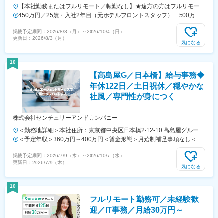
【本社勤務またはフルリモート／転勤なし】★遠方の方はフルリモート
勤務もOK！全国から応募可能です！★研修期間中は本社に出社して研
450万円／25歳・入社2年目（元ホテルフロントスタッフ） 500万円
修を受けていただきます。（借り上げ社宅や住宅サポート制度あり）本
／29歳・入社3年目（元医療事務）
掲載予定期間：
2026/8/3（月）
～
2026/10/4（日）
社／東京都渋谷区千駄ヶ谷3-20-3 kurumi build. 301＜アクセス＞・東
更新日：
2026/8/3（月）
京メトロ副都心線「北参道駅」より徒歩3分・JR中央本線「千駄ヶ谷
気になる
駅」より徒歩9分・都営地下鉄大江戸線「国立競技場駅」より徒歩9
分・JR山手線「原宿駅」より徒歩7分
10
【高島屋G／日本橋】給与事務◆
年休122日／土日祝休／穏やかな
社風／専門性が身につく
株式会社センチュリーアンドカンパニー
＜勤務地詳細＞本社住所：東京都中央区日本橋2-12-10 高島屋グループ
本社ビル4F勤務地最寄駅：各線／日本橋駅受動喫煙対策：屋内全面禁
＜予定年収＞360万円～400万円＜賃金形態＞月給制補足事項なし＜賃
煙変更の範囲：会社の定める事業所
金内訳＞月額（基本給）：250,000円～270,000円＜月給＞250,000円
掲載予定期間：
2026/7/9（木）
～
2026/10/7（水）
～270,000円＜昇給有無＞有＜残業手当＞有＜給与補足＞※給与は能力
更新日：
2026/7/9（木）
や経験に応じて最終決定します。■昇給：年1回（人事考課により決
気になる
定）■賞与：年2回（6月、12月）賃金はあくまでも目安の金額であり、
選考を通じて上下する可能性があります。月給(月額)は固定手当を含め
10
た表記です。
フルリモート勤務可／未経験歓
迎／IT事務／月給30万円～