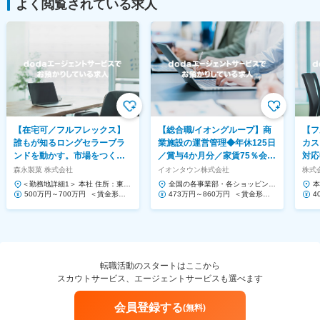
よく閲覧されている求人
【在宅可／フルフレックス】
【総合職/イオングループ】商
【フ
誰もが知るロングセラーブラ
業施設の運営管理◆年休125日
カス
ンドを動かす。市場をつくる
／賞与4か月分／家賃75％会社
対応
提案営業◆ハイチュウ等
負担！
Saa
森永製菓 株式会社
イオンタウン株式会社
株式会
＜勤務地詳細1＞ 本社 住所：東京
全国の各事業部・各ショッピング
本
都港区芝浦1-13-16 勤務地最寄
500万円～700万円 ＜賃金形態
センター 住所：千葉県千葉市美浜
473万円～860万円 ＜賃金形態
1
4
駅：JR、都営三...
＞ 月給制 ＜賃金内訳＞ 月額（基
区中瀬1-5-1イオンタワ...
＞ 月給制 ＜賃金内訳＞ 月額（基
ー
＞
本給）...
本給）...
本給
転職活動のスタートはここから
スカウトサービス、エージェントサービスも選べます
会員登録する
(無料)