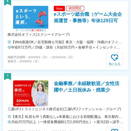
6
ターなど）#最寄り駅から徒歩5～10分圏内の通いやすいオフィス＃在
締切間近
New
宅勤務・在宅プロジェクト多数＃定時退社基本＆土日祝休み＃安定性抜
eスポーツ総合職（ゲーム大会企
群の医療業界で事務として活躍＃未経験入社8割×研修センターで手厚
くフォロー＃産育休の取得実績100％#転居を伴う転勤なし※受動喫煙対
画運営・事務等）年休129日可
策：オフィス内禁煙
株式会社オフィス(エクシードグループ)
【Web面接OK／在宅勤務も可能】東京・大阪・福岡・沖縄のオフィス
または周辺、神奈川、千葉、埼玉、宮城、群馬、茨城、京都、兵庫、奈
年収672万円／29歳・課長（月給56万円＋各種手当＋インセンティ
良、滋賀、和歌山、愛知、三重、岐阜、静岡、香川、愛媛、広島、岡
ブ） 年収492万円／26歳・主任（月給41万円＋各種手当＋インセン
掲載予定期間：
2026/8/3（月）
～
2026/8/16（日）
山、福岡、佐賀、長崎、熊本、大分、宮崎、鹿児島、沖縄の各勤務先★
ティブ）
更新日：
2026/8/3（月）
全国から応募可能！★関東・関西のみ「引越し支援制度」あり！県外か
気になる
ら入社される、あなたをサポート！お住まい問わず、ご応募いただけま
す◎＼＼積極採用中！／／★勤務地は希望を考慮し決定します。★転勤
7
なし！★U・Iターン歓迎！★5名以上を採用予定！★受動喫煙対策：あ
金融事務／未経験歓迎／女性活
り＜東京本社＞東京都豊島区東池袋3-7-9 AS ONE東池袋ビル7階＜名
古屋支社＞愛知県名古屋市中村区池町4－60－12 グローバルゲート
躍中／土日祝休み・残業少
12F＜大阪支社＞大阪府大阪市淀川区西中島4-3-8 新大阪阪神ビル7階
＜福岡支社＞福岡県福岡市中央区大名２丁目 9-17 ARISTO大名 3F＜
沖縄支社＞沖縄県那覇市久茂地2丁目3-9 8階西
三菱UFJトラストビジネス株式会社(三菱UFJフィナンシャル・グループ)
【東京】転居を伴う異動なし※本募集における初期配属は、東京都内の
事業所を予定しています。※当面の間、勤務地の変更はありません。
月給25万円以上（一律昼食費補助1万2,000円含む）＋賞与2回＋諸手当
（変更の範囲：会社の定める事業所）◆青山事業所（本社、青山事務
（交通費等）◎経験・スキルに応じて当社規定により決定します。