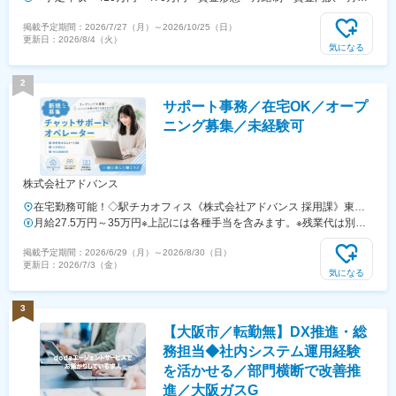
住所：東京都23区内 受動喫煙対策：屋内全面禁煙変更の範囲：会社の
（基本給）：240,000円～250,000円＜月給＞240,000円～250,000円＜
掲載予定期間：
2026/7/27（月）
～
2026/10/25（日）
定める事業所（リモートワーク含む）
昇給有無＞有＜残業手当＞有＜給与補足＞※想定年収には残業月20Hも
更新日：
2026/8/4（火）
含めています■昇給：年1回■賞与：年2回(合計3.0ヶ月程度)※総合職：計
気になる
6.0ヶ月程度■モデル年収総合職（課長）900万円総合職（マネージャ
ー）630万円総合職（主任）520万円エリア（課員）410万円賃金はあ
2
くまでも目安の金額であり、選考を通じて上下する可能性があります。
サポート事務／在宅OK／オープ
月給(月額)は固定手当を含めた表記です。
ニング募集／未経験可
株式会社アドバンス
在宅勤務可能！◇駅チカオフィス《株式会社アドバンス 採用課》東京
都豊島区東京都豊島区東池袋《最寄駅》湘南新宿ライン(高崎・東海道
月給27.5万円～35万円※上記には各種手当を含みます。※残業代は別途
線) 池袋駅東京メトロ有楽町線 池袋駅東武東上線 池袋駅
支給。年功序列ではなく、経験・能力を正当に評価し給与還元します！
掲載予定期間：
2026/6/29（月）
～
2026/8/30（日）
更新日：
2026/7/3（金）
気になる
3
【大阪市／転勤無】DX推進・総
務担当◆社内システム運用経験
を活かせる／部門横断で改善推
進／大阪ガスG