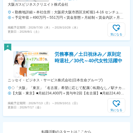
大阪ガスビジネスクリエイト株式会社
＜勤務地詳細＞本社住所：大阪府大阪市西区京町堀1-4-16 センチュリ
ービル勤務地最寄駅：大阪メトロ四つ橋線／肥後橋駅受動喫煙対策：屋
＜予定年収＞490万円～551万円＜賃金形態＞月給制＜賃金内訳＞月額
内全面禁煙変更の範囲：会社の定める事業所
（基本給）：253,690円～285,510円＜月給＞253,690円～285,510円＜
掲載予定期間：
2026/7/30（木）
～
2026/10/28（水）
昇給有無＞有＜残業手当＞有＜給与補足＞・想定年収には月20時間の
更新日：
2026/8/1（土）
残業を含んでおります・賞与は年2回（標準2.7か月×2回、業績連動）
気になる
賃金はあくまでも目安の金額であり、選考を通じて上下する可能性があ
ります。月給(月額)は固定手当を含めた表記です。
4
労務事務／土日祝休み／原則定
時退社／30代～40代女性活躍中
ニッセイ・ビジネス・サービス株式会社(日本生命グループ)
◇「大阪」「東京」「名古屋」希望に応じて配属◇転勤なし／駅チカで
アクセス良好！【大阪本店】■大阪市中央区今橋3-3-13 ニッセイ淀屋橋
【大阪・東京】■月給234,400円＋賞与年2回【名古屋】■月給224,400
イースト12階└Osaka Metro御堂筋線『淀屋橋』駅から徒歩1分└京阪本
円＋賞与年2回※初任給は経験・スキル等により加算することがありま
掲載予定期間：
2026/7/13（月）
～
2026/10/11（日）
線『淀屋橋』駅から徒歩3分【東京オフィス】■東京都港区新橋1-18-16
す。※上記月給は残業代を含みません。残業が発生した場合は、別途支
更新日：
2026/7/17（金）
日本生命新橋ビル5階└JR各線・都営浅草線『新橋』駅から徒歩4分└都
給いたします。
気になる
営三田線『内幸町』駅から徒歩1分└銀座線『新橋』駅から徒歩3分【名
古屋オフィス】■名古屋市東区東桜1-13-3 NHK名古屋放送センタービル
21階└地下鉄東山線、名城線『栄』駅から徒歩5分└名鉄瀬戸線『栄
町』駅から徒歩5分└地下鉄桜通線『久屋大通』駅から徒歩5分
転職活動のスタートはここから