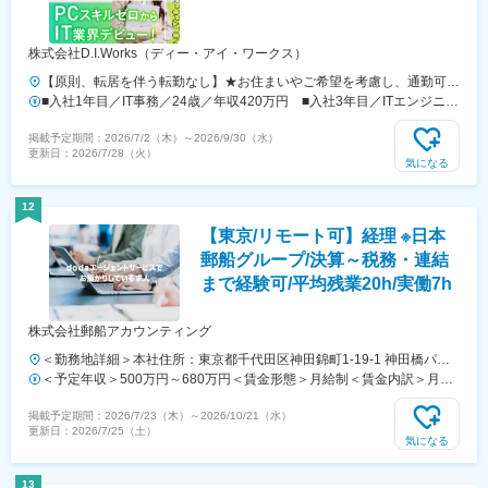
株式会社D.I.Works（ディー・アイ・ワークス）
【原則、転居を伴う転勤なし】★お住まいやご希望を考慮し、通勤可能
な範囲（目安：1時間圏内）のプロジェクト先へ配属します。★本社が
■入社1年目／IT事務／24歳／年収420万円 ■入社3年目／ITエンジニア
ある関東1都3県と大阪を積極採用！★地方からの上京ご希望の方は、
／28歳／年収620万円
掲載予定期間：
2026/7/2（木）
～
2026/9/30（水）
別途U・Iターン支援（上京手当）等をご相談いただけます！（東京への
更新日：
2026/7/28（火）
上京以外にも大阪や福岡への引っ越し手当もご相談可能です！）★スキ
気になる
ルが身についたらフルリモート可能！【本社】東京都新宿区西新宿7-
10-12 KKDビル5階┗プロジェクト先：東京都、埼玉県、千葉県、神
12
奈川県【大阪支社】大阪府大阪市北区梅田1-2-2 大阪駅前第2ビル 12-
【東京/リモート可】経理 ※日本
12┗プロジェクト先：大阪府、兵庫県、京都府＼下記、支社エリアも
随時募集／【福岡支社】福岡県福岡市中央区天神4-6-28-7F【札幌支
郵船グループ/決算～税務・連結
社】北海道札幌市北区麻生町3-2-4-206【仙台支社】宮城県仙台市青葉
まで経験可/平均残業20h/実働7h
区本町1-5-28-603★受動喫煙対策あり：屋内全面禁煙
株式会社郵船アカウンティング
＜勤務地詳細＞本社住所：東京都千代田区神田錦町1-19-1 神田橋パー
クビル勤務地最寄駅：地下鉄各線／大手町駅受動喫煙対策：屋内全面禁
＜予定年収＞500万円～680万円＜賃金形態＞月給制＜賃金内訳＞月額
煙変更の範囲：会社の定める事業所
（基本給）：270,000円～360,000円＜月給＞270,000円～360,000円＜
掲載予定期間：
2026/7/23（木）
～
2026/10/21（水）
昇給有無＞有＜残業手当＞有＜給与補足＞※前職・経験を考慮します。
更新日：
2026/7/25（土）
■賞与：年2回賃金はあくまでも目安の金額であり、選考を通じて上下
気になる
する可能性があります。月給(月額)は固定手当を含めた表記です。
13