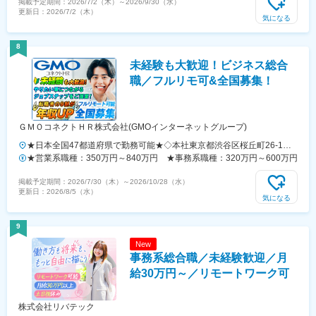
掲載予定期間：
2026/7/2（木）
～
2026/9/30（水）
部、総務事務部、本店事務第1部）／東京都港区北青山・最寄り駅：
更新日：
2026/7/2（木）
「青山一丁目」駅◆池尻事業所（相続事務部）／東京都世田谷区池尻・
気になる
最寄り駅：「池尻大橋」駅◆晴海事業所（年金事務部）／東京都中央区
晴海・最寄り駅：「勝どき」駅◆池袋・池袋駅前事業所（職域事務部、
8
ローン事務部）／東京都豊島区西池袋・最寄り駅：「池袋」駅◆丸の内
未経験も大歓迎！ビジネス総合
事業所（本店事務第1部、本店事務第2部）／東京都千代田区丸の内・
最寄り駅：「東京」駅◆港南事業所（不動産事務部）／東京都港区港
職／フルリモ可&全国募集！
南・最寄り駅：「品川」駅※受動喫煙対策：あり
ＧＭＯコネクトＨＲ株式会社(GMOインターネットグループ)
★日本全国47都道府県で勤務可能★◇本社東京都渋谷区桜丘町26-1セ
ルリアンタワー7F（最寄駅：渋谷駅徒歩5分）◇大阪支店大阪府大阪市
★営業系職種：350万円～840万円 ★事務系職種：320万円～600万円
北区大深町3-1 グランフロント大阪タワーB23階（最寄駅：梅田駅徒歩
掲載予定期間：
2026/7/30（木）
～
2026/10/28（水）
7分）◇札幌支店北海道札幌市中央区北2条西3丁目1 敷島ビル5階（最
更新日：
2026/8/5（水）
寄駅：札幌駅徒歩7分）◇福岡支店福岡県福岡市中央区天神2丁目7番21
気になる
号 天神プライム（最寄駅：天神駅徒歩6分）◇仙台支店城県仙台市青葉
区本町1-1-1 大樹生命仙台本町ビル15階（最寄駅：仙台駅 徒歩4分）＜
9
フルリモート勤務も可能＞職種・経験・スキルを考慮してフルリモート
New
勤務も歓迎！※職種・経験・スキルが満たない方はジョブステップを経
事務系総合職／未経験歓迎／月
て一定の基準を満たした後にフルリモート可能となります。＜ご自宅の
近くでの勤務も可能＞就業場所は事業所や提携企業含め日本全国47都
給30万円～／リモートワーク可
道府県にありますので、地方の方でもご自宅から近くでの勤務も可能で
す。
株式会社リバテック