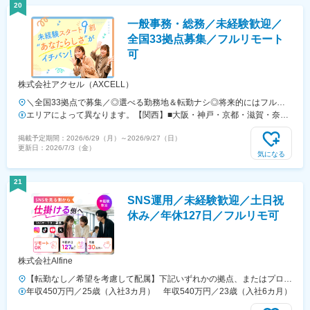
ス＞JR「茅ヶ崎駅」から徒歩4分※勤務地はご希望を伺った上で入社前
20
に決定します※転居を伴う転勤はありません
一般事務・総務／未経験歓迎／
全国33拠点募集／フルリモート
可
株式会社アクセル（AXCELL）
＼全国33拠点で募集／◎選べる勤務地＆転勤ナシ◎将来的にはフルリ
モートOK◎NEWオープンの拠点たくさん◎全拠点が駅チカ＆おしゃれ
エリアによって異なります。【関西】■大阪・神戸・京都・滋賀・奈
オフィス♪【関西】大阪本社神戸京都滋賀奈良 ★2026年2月OPEN姫路
良・姫路：月給220,000円以上【関東】■東京・横浜・大宮・立川・松
掲載予定期間：
2026/6/29（月）
～
2026/9/27（日）
★2026年3月OPEN【関東】東京支社横浜大宮立川松戸高崎水戸幕張
戸・高崎・水戸・幕張・千葉・町田：月給235,000円以上【北海道・東
更新日：
2026/7/3（金）
★2025年10月OPEN千葉 ★2026年5月OPEN町田 ★2026年6月
北】■札幌・旭川：月給205,000円以上■仙台・郡山・盛岡・山形：月給
気になる
OPEN【北海道・東北】札幌仙台旭川郡山盛岡 ★2025年10月OPEN山
200,000円以上【東海】■名古屋・四日市・岐阜・刈谷：月給220,000
形 ★2026年1月OPEN【東海】名古屋静岡浜松四日市岐阜刈谷 ★2025
円以上■静岡・浜松・三島：月給210,000円以上【甲信越】■甲府・松
21
年12月OPEN三島 ★2026年3月OPEN【甲信越】甲府 ★2025年8月
本：月給210,000円以上【中国・四国】■広島・岡山：月給210,000円
SNS運用／未経験歓迎／土日祝
OPEN松本 ★2026年1月OPEN【中国・四国】広島 ★2025年8月OPEN
以上★経験やスキル等を考慮して決定します。※試用期間はありませ
岡山 ★2026年6月OPEN◆詳しい住所は下部「勤務地一覧（33件）を
ん。
休み／年休127日／フルリモ可
見る」よりご確認ください！※ご希望いただいた拠点へ配属します。
株式会社Alfine
【転勤なし／希望を考慮して配属】下記いずれかの拠点、またはプロジ
ェクト先への配属となります。■東京都（新宿・渋谷・池袋）■大阪府
年収450万円／25歳（入社3カ月） 年収540万円／23歳（入社6カ月）
（梅田・心斎橋・なんば）【東京都】◆新宿◎都営新宿線「新宿三丁目