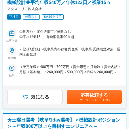
変更の範囲：会社の定める業務
機械設計◆平均年収540万／年休123日／残業15ｈ
使い慣れた環境からスタート可能です。
アクストリア株式会社
【このポジションの魅力・技術の幅が広がる理由】
正社員
転勤なし
5名以上採用
●特定製品に縛られない「マルチなスキル」が身につく
弊社は特定の業界に特化していないため、自動車から食品、航空
宇宙まで、多様な業界の機械に触れることができます。様々なセ
◎勤務地・案件選択可／転勤なし
ンサーやモーターの制御を経験することで、電気エンジニアとし
◎平均残業15h、有給消化率90％超
ての引き出しが圧倒的に増えていきます。
仕事内容
◎40歳年収700～800万を目指せる評価制度
●「設計のプロ」がしっかりフォロー
＜勤務地詳細＞岐阜県内の顧客先住所：岐阜県 受動喫煙対策：屋
社長をはじめ、取締役も全員が設計エンジニア出身の会社です。
■募集背景
内全面禁煙
技術者の気持ちや、どこで躓きやすいかを理解しているため、未
EV・自動運転分野の案件増加に伴う体制強化
勤務地
経験のハード・ソフト領域があってもフォロー体制は万全です。
＜予定年収＞400万円～700万円＜賃金形態＞月給制＜賃金内訳＞
■仕事内容
【安心して長く働ける環境】
月額（基本給）：260,000円～500,000円＜月給＞260,000円～
各プロジェクト先にて自動車部品の機械設計・開発をお任せしま
●転勤なし・地域密着
給与
500,000円＜昇給有無＞有＜残業手当＞有＜給与補足＞賞与:年2回
す。
事業所毎に地元企業と深く密着して業務を進めるため、転勤はあ
（7月・12月）昇給:年1回＜転職者全員が入社後年収UP！＞入社
社内受託案件もしくは大手メーカーを中心としたクライアント先
りません。じっくり腰を据えて技術を磨けます。
時580万円→750万円（46歳・ITコンサル）＊給与に関しては、経
が主な配属先です。
●ハードからソフト、現地調整まで一貫して手掛ける
験内容や能力を考慮し最終決定をいたします。賃金はあくまでも
応募依頼する
時には現地調整のための出張対応や、土日出勤での対応が発生す
気になる
目安の金額であり、選考を通じて上下する可能性があります。月
＊豊富な案件数
（エージェントサービス）
ることもあります。ですが、自分が設計したプログラムで巨大な
給(月額)は固定手当を含めた表記です。
電気自動車や自動運転技術などの開発激化に伴い、既存の取引先
設備が初めて命を吹き込まれたように動き出す瞬間を体感できる
からのニーズが年々増加中。時代や技術が変わっても長く働ける
ため、技術者として圧倒的なスキルアップと達成感を味わえる環
よう、最新技術関連の案件も豊富です。
境です（※土日出勤が発生した場合は、振替休日や代休の取得が可
★土曜日選考【岐阜/1day選考】＜機械設計ポジション
能です）。
■業務詳細
＞～年収800万以上を目指すエンジニアへ～