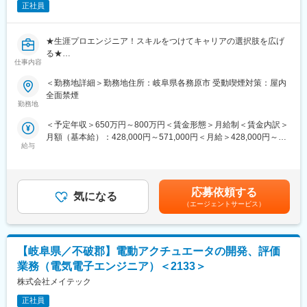
・小型衛星搭載のロケット開発業務を担当頂きます。小型衛星の
正社員
構造設計、結合部分の機構設計、資料作成、部門間調整を対応頂
変更の範囲：会社の定める業務
きます。
★生涯プロエンジニア！スキルをつけてキャリアの選択肢を広げ
る★
■魅力ポイント：
仕事内容
■メイテックについて：
・宇宙事業での新規開発経験を経験出来ます。構造、機構と幅広
・上場企業・優良中堅企業1,300社と取引中！
い設計経験が積めることも魅力です。
＜勤務地詳細＞勤務地住所：岐阜県各務原市 受動喫煙対策：屋内
・2026年度も売上1,300億円超の見込み。5年連続で過去最高を更
全面禁煙
新中。
■主要取引先：
勤務地
・毎年数十億円を研修に投資するエンジニアファーストな会社で
株式会社デンソー／ソニーセミコンダクタソリューションズ株式
＜予定年収＞650万円～800万円＜賃金形態＞月給制＜賃金内訳＞
す。
会社／三菱重工業株式会社／パナソニック株式会社／株式会社ニ
月額（基本給）：428,000円～571,000円＜月給＞428,000円～
コン／トヨタ自動車株式会社／株式会社日立ハイテク／株式会社
給与
571,000円＜昇給有無＞有＜残業手当＞有＜給与補足＞※経験・能
＼当社の事業は「エンジニアのキャリアアップを支援する事業」
SUBARU／株式会社デンソーテン／テルモ株式会社 など約1300
力等を考慮の上、当社規定により決定します。■昇給：あり※個人
です／
社
業績に基づき支給■賞与：年2回（6月、12月）賃金はあくまでも
メイテックは技術者派遣ではなく、エンジニアの市場価値を高め
■当社について：
目安の金額であり、選考を通じて上下する可能性があります。月
続けるための会社。
・当社はエンジニア派遣に特化し、自動車、産業用機器、半導
応募依頼する
気になる
給(月額)は固定手当を含めた表記です。
時代が変わっても通用するプロエンジニアを育てる独自制度があ
体、情報通信機器などの企業に高度な技術力を提供しています。
（エージェントサービス）
ります！
特に設計開発から評価試験までのミドルレンジの製品開発を強み
とし、AIやIoTなどの技術革新に対応しています。
■具体的な職務内容：
【岐阜県／不破郡】電動アクチュエータの開発、評価
・減速機設計、評価、試験対応業務。自身で設計したものを外部
■教育／研修体制：
業者と一緒に試験結果を纏め、受注元へ提出、説明を行う。
・長年構築してきた教育／研修体制により、エンジニアは常に顧
業務（電気電子エンジニア）＜2133＞
客のニーズに応えられるよう最新技術を学び続けています。現役
株式会社メイテック
■魅力ポイント：
エンジニアが講師を務め、実用性の高いスキル／知識を教育し、
・設計から試験まで対応を経験でき、実物に触れながらの業務が
正社員
戦力となる人材を育成します。さらに、コミュニケーション力や