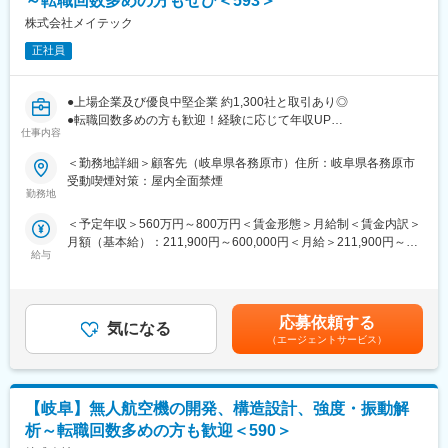
～転職回数多めの方もぜひ＜593＞
当社は以下領域で全国30,000名以上の社員が活躍しています。
・EV用モータ開発における生産技術工程設計
株式会社メイテック
医療事業：受付、会計、診療報酬請求業務等の受託・人材派遣
介護事業：自立支援と地域トータルケアを理念とした施設運営
■機械エンジニアの給料UP事例（2024年実績）：
正社員
こども事業：東京都中心に66か所の認可保育園等を運営
◎32歳 前職：部品メーカー 年収400万⇒提示年収620万
◎42歳 前職：技術者派遣 年収500万⇒提示年収722万
変更の範囲：会社の定める業務
●上場企業及び優良中堅企業 約1,300社と取引あり◎
●転職回数多めの方も歓迎！経験に応じて年収UP
■会社の特徴：
仕事内容
●研修費用は売上の8%を投資／研修制度充実！
～創業1974年の50年周年を迎えた東証プライム上場企業グルー
プ、大手エンジニアリングサービス企業です～
＜勤務地詳細＞顧客先（岐阜県各務原市）住所：岐阜県各務原市
■業務内容：
・国内大手メーカー、優良中小メーカー様、約1,400社に技術提供
受動喫煙対策：屋内全面禁煙
航空機FA装置ロボットアームの設計開発部署にて、ロボットアー
しており、先端技術やトレンド技術に携われるチャンスも多数◎
勤務地
ム装置の設計、開発業務。主にユニット装置の構造、アクチュエ
・エンジニアアウトソーシング業界において、一人当たりの平均
＜予定年収＞560万円～800万円＜賃金形態＞月給制＜賃金内訳＞
ータ（シリンダー、モーター等）の構造、機構設計業務を担当し
技術単価は1時間で3,900円に対して、当社の平均技術単価は
月額（基本給）：211,900円～600,000円＜月給＞211,900円～
て頂きます。その他社内、サプライヤとの折衝、調整業務。
5,881円（2025年3月期）と業界平均の1.5倍以上となっていま
給与
600,000円＜昇給有無＞有＜残業手当＞有＜給与補足＞※経験・能
す。単価の高さは技術力に対する信頼の証ともいえます。
力等を考慮の上、当社規定により決定します。■昇給：あり※個人
■魅力ポイント：
・離職率は6.0％（2024年度）と、雇用満足度が非常に高い会社
業績に基づき支給■賞与：年2回（6月、12月）賃金はあくまでも
航空機用大型FA機器の開発に携わる事で、ME技術者として構造、
です。また、定年到達者が738名（エンジニアのみ）となってお
目安の金額であり、選考を通じて上下する可能性があります。月
アクチュエータ等の機構設計を仕様検討から経験する事が出来ま
り、定年到達後も生涯プロエンジニアとして腰を据えてお仕事を
応募依頼する
気になる
給(月額)は固定手当を含めた表記です。
す。今後DX化に取り組む企業が拡大する中で製品分野問わず、幅
していただける環境があります。
（エージェントサービス）
広い業務に配属可能なキャリアアップが期待されます。
■チーム構成：
【岐阜】無人航空機の開発、構造設計、強度・振動解
11～15人が在籍しています。
析～転職回数多めの方も歓迎＜590＞
■当社について：