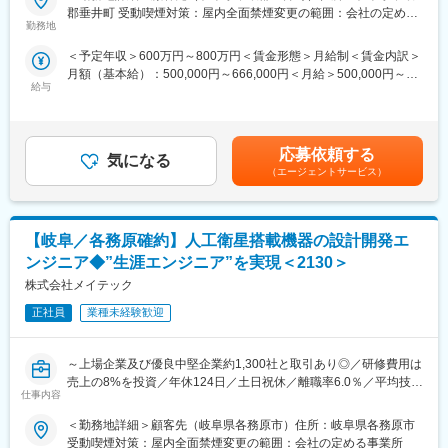
■業務内容：
設計開発から評価試験までのミドルレンジの製品開発を強みと
郡垂井町 受動喫煙対策：屋内全面禁煙変更の範囲：会社の定める
・風力発電装置において、ブレード（羽根）の損耗を抑えるため
し、AIやIoTなどの技術革新に対応しています。
勤務地
事業所
の制御装置（CMFS）の開発業務を担当いただきます。構造設計
＜予定年収＞600万円～800万円＜賃金形態＞月給制＜賃金内訳＞
から解析・評価まで一貫して関わるポジションです。
＜教育・研修体制＞
月額（基本給）：500,000円～666,000円＜月給＞500,000円～
具体的には
長年構築してきた教育・研修体制により、エンジニアは常に顧客
給与
666,000円＜昇給有無＞有＜残業手当＞有＜給与補足＞【年収UP
・風量や風向に応じた制御装置の構造設計
のニーズに応えられるよう最新技術を学び続けています。現役エ
事例】◎36歳 前職:樹脂加工機メーカー 年収450万円 ⇒ 提
・強度・耐久性を考慮した構造解析業務
ンジニアが講師を務め、実用性の高いスキル・知識を教育し、戦
示年収674万円◎38歳 前職:技術者派遣 年収570万
・試作機を用いた評価試験・検証対応
力となる人材を育成します。さらに、コミュニケーション力や業
円 ⇒ 提示年収700万円◎42歳 前職:技術者派遣 年
・解析結果・評価結果に基づく設計改善
務推進力といった人間力も向上させ、現場のチーム力アップに貢
応募依頼する
気になる
収500万円 ⇒ 提示年収722万円賃金はあくまでも目安の金額で
・実地試験への対応（フィールド評価）
献しています。
（エージェントサービス）
あり、選考を通じて上下する可能性があります。月給(月額)は固定
手当を含めた表記です。
■主要取引先
変更の範囲：会社の定める業務
株式会社デンソー／ソニーセミコンダクタソリューションズ株式
【岐阜／各務原確約】人工衛星搭載機器の設計開発エ
会社／三菱重工業株式会社／パナソニック株式会社／株式会社ニ
コン／トヨタ自動車株式会社／株式会社日立ハイテク／株式会社
ンジニア◆”生涯エンジニア”を実現＜2130＞
SUBARU／株式会社デンソーテン／テルモ株式会社 など約1300
株式会社メイテック
社
正社員
業種未経験歓迎
■当社について：
当社はエンジニア派遣に特化し、自動車、産業用機器、半導体、
～上場企業及び優良中堅企業約1,300社と取引あり◎／研修費用は
情報通信機器などの企業に高度な技術力を提供しています。特に
売上の8%を投資／年休124日／土日祝休／離職率6.0％／平均技術
設計開発から評価試験までのミドルレンジの製品開発を強みと
仕事内容
単価はトップクラス／大手取引多数／WEB面接実施可～
し、AIやIoTなどの技術革新に対応しています。
＜教育・研修体制＞
＜勤務地詳細＞顧客先（岐阜県各務原市）住所：岐阜県各務原市
■具体的な職務内容：
長年構築してきた教育・研修体制により、エンジニアは常に顧客
受動喫煙対策：屋内全面禁煙変更の範囲：会社の定める事業所