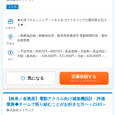
に上流から携われるやりがいあるポジションです。
正社員
■同社の魅力：
◇ワークライフバランスの整った環境◇
★生涯プロエンジニア！スキルをつけてキャリアの選択肢を広げ
年間休日124日、1分単位で就業時間を管理し残業代全額支給（平
る★
均残業30h）
仕事内容
■メイテックについて：
◇世の中に大きなインパクトを与える「ものづくり産業」に間接
・上場企業・優良中堅企業1,300社と取引中！
＜勤務地詳細＞勤務地住所：岐阜県各務原市 受動喫煙対策：屋内
的に関われる◇
・2026年度も売上1,300億円超の見込み。5年連続で過去最高を更
全面禁煙
上場企業を中心に創業以来グループで4000社を超える顧客にサー
新中。
勤務地
ビスを提供しており、設計開発～メンテナンス、ミドル～ハイエ
・毎年数十億円を研修に投資するエンジニアファーストな会社で
ンドエンジニアの幅広い層のエンジニアを派遣しています。
＜予定年収＞600万円～800万円＜賃金形態＞月給制＜賃金内訳＞
す。
月額（基本給）：428,000円～571,000円＜月給＞428,000円～
■教育制度：
給与
571,000円＜昇給有無＞有＜残業手当＞有＜給与補足＞※経験・能
＼当社の事業は「エンジニアのキャリアアップを支援する事業」
入社後研修／OJT／勉強会／社内研修／e-ラーニング等、盤石な
力等を考慮の上、当社規定により決定します。■昇給：あり※個人
です／
バックアップ体制。教育こそが事業を支えている根幹でもあり、
業績に基づき支給■賞与：年2回（6月、12月）賃金はあくまでも
メイテックは技術者派遣ではなく、エンジニアの市場価値を高め
「仲間同士、認め合い、支えあう」ことが同社のDNAです。
目安の金額であり、選考を通じて上下する可能性があります。月
続けるための会社。
応募依頼する
また、OJT期間は最長1年間となるため、ご自身の成長曲線に合わ
気になる
給(月額)は固定手当を含めた表記です。
時代が変わっても通用するプロエンジニアを育てる独自制度があ
（エージェントサービス）
せて業務を習得・独り立ちいただくことが可能です。
ります。
■評価制度：
～上場企業及び優良中堅企業約1,300社と取引あり◎／研修費用は
実績・プロセス半々となります。評価項目は売上ではなく、エン
【岐阜／各務原】電動アクスル向け減速機設計・評価
売上の8%を投資／年休124日／土日祝休／離職率6.0％／平均技術
ジニアの市場価値向上を目的に【契約対価向上（エンジニアの時
単価はトップクラス／大手取引多数／WEB面接実施可～
業務◆チームで取り組むことがお好きな方へ＜2143＞
給UP等）】に重きを置き、数字や目先の利益に追われることな
株式会社メイテック
く、質に向き合って取り組めます。
■具体的な職務内容：