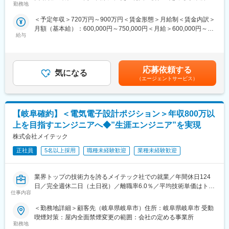
・自社で打ち上げる人工衛星において、衛星間の距離計測機能を
のニーズに応えられるよう最新技術を学び続けています。現役エ
勤務地
追加するための開発業務を担当いただきます。
ンジニアが講師を務め、実用性の高いスキル・知識を教育し、戦
＜予定年収＞720万円～900万円＜賃金形態＞月給制＜賃金内訳＞
・構想検討から設計・開発まで幅広い領域に携わるポジションで
力となる人材を育成します。さらに、コミュニケーション力や業
月額（基本給）：600,000円～750,000円＜月給＞600,000円～
す。
務推進力といった人間力も向上させ、現場のチーム力アップに貢
給与
750,000円＜昇給有無＞有＜残業手当＞有賃金はあくまでも目安
具体的には
献しています。
の金額であり、選考を通じて上下する可能性があります。月給(月
・衛星搭載機器の機能拡張に伴う仕様検討・構想設計
額)は固定手当を含めた表記です。
・装置全体の構造設計（筐体・レイアウト設計など）
変更の範囲：会社の定める業務
・内部システム（電気・制御系）の設計・開発
応募依頼する
気になる
・試験・評価および不具合分析、改善対応
（エージェントサービス）
■魅力ポイント：
・宇宙機器では今後様々な電装品が搭載されることが予測され、
【岐阜確約】＜電気電子設計ポジション＞年収800万以
構想段階から開発フェーズに携われる事、また宇宙事業の発注元
からの依頼事項を高フェーズで対応する立場での業務経験は今後
上を目指すエンジニアへ◆”生涯エンジニア”を実現
の宇宙事業でのエンジニア人生に大きなプラスになることが想定
株式会社メイテック
されます。
正社員
5名以上採用
職種未経験歓迎
業種未経験歓迎
■主要取引先：
・株式会社デンソー／ソニーセミコンダクタソリューションズ株
業界トップの技術力を誇るメイテック社での就業／年間休日124
式会社／三菱重工業株式会社／パナソニック株式会社／株式会社
日／完全週休二日（土日祝）／離職率6.0％／平均技術単価はトッ
ニコン／トヨタ自動車株式会社／株式会社日立ハイテク／株式会
仕事内容
プクラス／大手企業取引多数／WEB面接実施可能～
社SUBARU／株式会社デンソーテン／テルモ株式会社など約1300
社
＜勤務地詳細＞顧客先（岐阜県岐阜市）住所：岐阜県岐阜市 受動
■開催日程・場所
喫煙対策：屋内全面禁煙変更の範囲：会社の定める事業所
基本土曜開催。平日希望の方はご要望ください。
■当社について：
勤務地