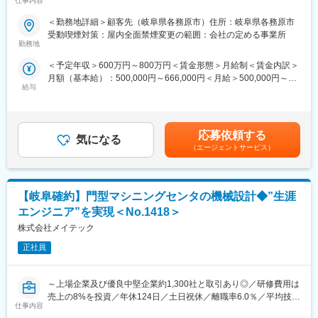
仕事内容
単価はトップクラス／大手取引多数／WEB面接実施可～
■当社について：
当社はエンジニア派遣に特化し、自動車、産業用機器、半導体、
＜勤務地詳細＞顧客先（岐阜県各務原市）住所：岐阜県各務原市
＜魅力・ポイント＞
情報通信機器などの企業に高度な技術力を提供しています。特に
受動喫煙対策：屋内全面禁煙変更の範囲：会社の定める事業所
DXやAI化の流れを受けながら、解析作業をどう進化させていくか
設計開発から評価試験までのミドルレンジの製品開発を強みと
勤務地
を考えながら、新規開発の一端を担って頂くことになります。主
し、AIやIoTなどの技術革新に対応しています。
＜予定年収＞600万円～800万円＜賃金形態＞月給制＜賃金内訳＞
に防衛省向けの次世代航空機の設計の最前線でご活躍頂くことに
＜教育・研修体制＞
月額（基本給）：500,000円～666,000円＜月給＞500,000円～
なります。
長年構築してきた教育・研修体制により、エンジニアは常に顧客
給与
666,000円＜昇給有無＞有＜残業手当＞有＜給与補足＞※経験・能
のニーズに応えられるよう最新技術を学び続けています。現役エ
力等を考慮の上、当社規定により決定します。■昇給：あり※個人
■職務内容：
ンジニアが講師を務め、実用性の高いスキル・知識を教育し、戦
業績に基づき支給■賞与：年2回（6月、12月）賃金はあくまでも
新規開発の無人機など、航空機構造に関する構造解析業務を担当
力となる人材を育成します。さらに、コミュニケーション力や業
目安の金額であり、選考を通じて上下する可能性があります。月
します。NastranやAbaqusなどの解析ツールを用いて、構造設計
務推進力といった人間力も向上させ、現場のチーム力アップに貢
応募依頼する
気になる
給(月額)は固定手当を含めた表記です。
に対する強度計算やサイジングを実施し、設計の妥当性を評価・
献しています。
（エージェントサービス）
検証する業務です。
変更の範囲：会社の定める業務
■チーム構成：
【岐阜確約】門型マシニングセンタの機械設計◆”生涯
6～10人
エンジニア”を実現＜No.1418＞
■チーム構成の内 当社メンバー：
株式会社メイテック
1～2人
正社員
■主要取引先：
株式会社デンソー／ソニーセミコンダクタソリューションズ株式
～上場企業及び優良中堅企業約1,300社と取引あり◎／研修費用は
会社／三菱重工業株式会社／パナソニック株式会社／株式会社ニ
売上の8%を投資／年休124日／土日祝休／離職率6.0％／平均技術
コン／トヨタ自動車株式会社／株式会社日立ハイテク／株式会社
仕事内容
単価はトップクラス／大手取引多数／WEB面接実施可～
SUBARU／株式会社デンソーテン／テルモ株式会社 など約1300