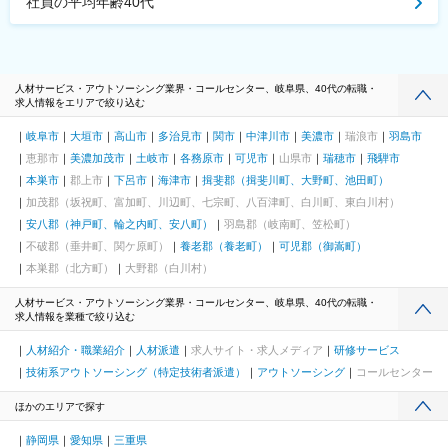
社員の平均年齢40代
人材サービス・アウトソーシング業界・コールセンター、岐阜県、40代の転職・
求人情報をエリアで絞り込む
岐阜市
大垣市
高山市
多治見市
関市
中津川市
美濃市
瑞浪市
羽島市
恵那市
美濃加茂市
土岐市
各務原市
可児市
山県市
瑞穂市
飛騨市
本巣市
郡上市
下呂市
海津市
揖斐郡（揖斐川町、大野町、池田町）
加茂郡（坂祝町、富加町、川辺町、七宗町、八百津町、白川町、東白川村）
安八郡（神戸町、輪之内町、安八町）
羽島郡（岐南町、笠松町）
不破郡（垂井町、関ケ原町）
養老郡（養老町）
可児郡（御嵩町）
本巣郡（北方町）
大野郡（白川村）
人材サービス・アウトソーシング業界・コールセンター、岐阜県、40代の転職・
求人情報を業種で絞り込む
人材紹介・職業紹介
人材派遣
求人サイト・求人メディア
研修サービス
技術系アウトソーシング（特定技術者派遣）
アウトソーシング
コールセンター
ほかのエリアで探す
静岡県
愛知県
三重県