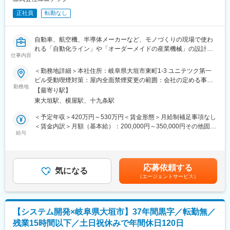
●PLCを用いた制御プログラミング・ソフト設計（ラダー設計）
正社員
転勤なし
●使用部品（センサー、リレー、インバーター等）の選定・見積も
り補助
●ゆくゆくは、顧客との仕様打ち合わせや、社内試運転でのデバッ
自動車、航空機、半導体メーカーなど、モノづくりの現場で使わ
グなど
れる「自動化ライン」や「オーダーメイドの産業機械」の設計開
※主要なPLC（三菱電機、キーエンス等）やCADなど、あな
仕事内容
発をお任せします。
たが使い慣れた環境からスタート可能です。
＜勤務地詳細＞本社住所：岐阜県大垣市東町1-3 ユニテツク第一
生産設備の設計経験が少ない方や、分野が異なる方も安心してス
ビル受動喫煙対策：屋内全面禁煙変更の範囲：会社の定める事業
【このポジションの魅力・キャリアチェンジに最適な理由】
タートできる環境を整えています。
勤務地
所
●ハードからソフト設計、現地調整まで一貫して手掛ける
【最寄り駅】
・「これまでは製品設計や筐体設計、治具設計が中心だった」
時には現地調整のための出張対応や、土日出勤での対応が発生す
東大垣駅、横屋駅、十九条駅
・「指示通りのCADオペレーション業務が主軸だった」
ることもあります。（※土日出勤が発生した場合は、振替休日・代
という、他設計・CAD実務経験からのキャリアチェンジを大歓
＜予定年収＞420万円～530万円＜賃金形態＞月給制補足事項なし
休の取得可能です）
迎！
＜賃金内訳＞月額（基本給）：200,000円～350,000円その他固定
ですが、自分が設計したプログラムで巨大な設備が動き出す瞬間
これまでの設計の基礎スキルを活かしつつ、既存データを流用し
給与
手当/月：33,000円～60,000円＜月給＞233,000円～410,000円＜
を体感できるため、技術者として圧倒的な達成感を味わえる環境
た設計や先輩のサポートからスタートし、段階的に「生産設備の
昇給有無＞有＜残業手当＞有＜給与補足＞■諸手当、残業：月平均
です。
プロ」へとステップアップしていける環境です。
15時間、賞与：4.5ヶ月での理論年収となります■昇給：年1回（4
●技術者出身の経営陣だからこその安心感
月）過去実績4,000～10,000円■賞与：年2回（6月、12月） ※別
社長をはじめ取締役も各事業所の責任者も全員が設計エンジニア
応募依頼する
【具体的な業務内容】
気になる
途、決算賞与が支給される場合があります。賃金はあくまでも目
出身の会社です。
（エージェントサービス）
あなたの現在のスキルや経験に合わせて、できる仕事から無理な
安の金額であり、選考を通じて上下する可能性があります。月給
未経験のハード・ソフト領域があっても、躓きやすいポイントを
くお任せします。
(月額)は固定手当を含めた表記です。
理解しているためフォロー体制は万全です。
先輩技術者がスキルアップをサポート！業務内容を徐々にレベル
アップ
【安心して長く働ける環境】
【システム開発×岐阜県大垣市】37年間黒字／転勤無／
●転勤なし・地域密着
残業15時間以下／土日祝休みで年間休日120日
●既存の図面をベースにした仕様変更・流用設計
事業所毎に地元企業と深く密着して業務を進めるため、転勤はあ