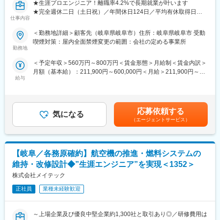
★生涯プロエンジニア！離職率4.2%で長期就業が叶います
コン／トヨタ自動車株式会社／株式会社日立ハイテク／株式会社
★完全週休二日（土日祝）／年間休日124日／平均有休取得日数
SUBARU／株式会社デンソーテン／テルモ株式会社 など約1300
仕事内容
14日
社
★充実した育成体制でエンジニア主催の技術勉強会も年1000回以
＜勤務地詳細＞顧客先（岐阜県岐阜市）住所：岐阜県岐阜市 受動
上開催！
■当社について：
喫煙対策：屋内全面禁煙変更の範囲：会社の定める事業所
・当社はエンジニア派遣に特化し、自動車、産業用機器、半導
勤務地
■業務内容：
体、情報通信機器などの企業に高度な技術力を提供しています。
＜予定年収＞560万円～800万円＜賃金形態＞月給制＜賃金内訳＞
自動車の乗り心地を大きく左右する振動吸収装置の開発業務。
特に設計開発から評価試験までのミドルレンジの製品開発を強み
月額（基本給）：211,900円～600,000円＜月給＞211,900円～
ECU、マイコン、パワー系駆動回路の各種制御回路の開発PJにお
とし、AIやIoTなどの技術革新に対応しています。
給与
600,000円＜昇給有無＞有＜残業手当＞有＜給与補足＞※経験・能
いて、評価～検証業務からスタート頂きます。
力等を考慮の上、当社規定により決定します。■昇給：あり※個人
＜教育・研修体制＞
業績に基づき支給■賞与：年2回（6月、12月）賃金はあくまでも
■魅力ポイント：
長年構築してきた教育・研修体制により、エンジニアは常に顧客
目安の金額であり、選考を通じて上下する可能性があります。月
自動車業界内の技術革新の中でも最も注目・注力されていると言
のニーズに応えられるよう最新技術を学び続けています。現役エ
応募依頼する
気になる
給(月額)は固定手当を含めた表記です。
ってもよいEVシフトに直結する業務です。同時に未来の自動運転
ンジニアが講師を務め、実用性の高いスキル・知識を教育し、戦
（エージェントサービス）
社会においてはドライバーが運転から解放され乗り心地に高い付
力となる人材を育成します。さらに、コミュニケーション力や業
加価値が求められるようになっていくと予測されています。そん
務推進力といった人間力も向上させ、現場のチーム力アップに貢
な中で今後車体の振動制御技術はますます注目が高まっていくこ
献しています。
【岐阜／各務原確約】航空機の推進・燃料システムの
とが期待されています。
変更の範囲：会社の定める業務
維持・改修設計◆”生涯エンジニア”を実現＜1352＞
■チーム構成：
株式会社メイテック
6～10人（内当社メンバー3～5人）が在籍しています。
正社員
業種未経験歓迎
■当社について：
人材派遣の中でもエンジニア派遣に特化したビジネスを展開して
～上場企業及び優良中堅企業約1,300社と取引あり◎／研修費用は
います。主に自動車や産業用機器、半導体、情報通信機器などの