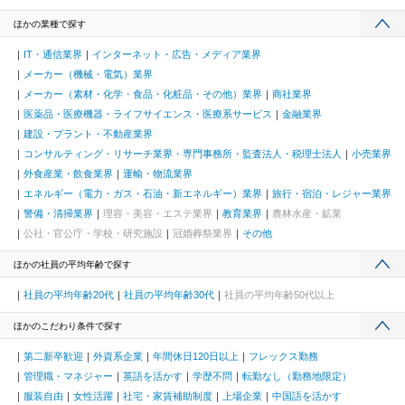
ほかの業種で探す
IT・通信業界
インターネット・広告・メディア業界
メーカー（機械・電気）業界
メーカー（素材・化学・食品・化粧品・その他）業界
商社業界
医薬品・医療機器・ライフサイエンス・医療系サービス
金融業界
建設・プラント・不動産業界
コンサルティング・リサーチ業界・専門事務所・監査法人・税理士法人
小売業界
外食産業・飲食業界
運輸・物流業界
エネルギー（電力・ガス・石油・新エネルギー）業界
旅行・宿泊・レジャー業界
警備・清掃業界
理容・美容・エステ業界
教育業界
農林水産・鉱業
公社・官公庁・学校・研究施設
冠婚葬祭業界
その他
ほかの社員の平均年齢で探す
社員の平均年齢20代
社員の平均年齢30代
社員の平均年齢50代以上
ほかのこだわり条件で探す
第二新卒歓迎
外資系企業
年間休日120日以上
フレックス勤務
管理職・マネジャー
英語を活かす
学歴不問
転勤なし（勤務地限定）
服装自由
女性活躍
社宅・家賃補助制度
上場企業
中国語を活かす