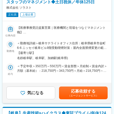
スタッフのマネジメント◆土日祝休／年休125日
《構想設計》
株式会社 ソラスト
顧客の要求仕様や目的に基づき、どのような機械的手段・構造・
正社員
上場企業
方式で実現するかを考え、大まかな構造や構成を決定するプロセ
スです。要求仕様の把握と整理、機構案やシステム構成案の比較
検討、基本構造・機構の選定などをおこないます。
【医療事務受託提案営業｜医療機関と現場をつなぐマネジメント
またリーダーとしてチーム運営や設計部署全体のマネジメントに
職】
も携わるポジションとして、技術力とマネジメント力を兼ね備え
仕事内容
医療事務の受託サービスにおける既存顧客のアカウント担当とし
たリーダーを目指せます。
て、以下の業務をご担当いただきます。
＜勤務地詳細＞岐阜サテライトオフィス住所：岐阜県岐阜市金町
《組立図の作成》
6-6 ニッセイ岐阜ビル9階受動喫煙対策：屋内全面禁煙変更の範
■具体的には：
勤務地
複数の部品から構成される機械や装置を、どのように組み立てる
囲：会社の定める事業所
【最寄り駅】
◆クライアント（医療機関）との関係性構築と折衝・提案
かを示した図面です。部品相互の位置関係、取り付け方法、向き
名鉄岐阜駅、岐阜駅、加納駅(岐阜県)
担当する病院の事務長、医事課長、職員と信頼関係を構築し、パ
などを明確にすることが目的です。
ートナーとして課題解決に向けた提案を行います。
部品間の干渉や組立順の問題を設計段階で改善でき、自分の設計
＜予定年収＞350万円～550万円＜賃金形態＞月給制＜賃金内訳＞
・病院の事務長や担当者への定期訪問を通じたニーズ、要望・課
した部品が実際にどう組み合わさって機能するかを俯瞰的に見る
月額（基本給）：218,750円～343,750円＜月給＞218,750円～
題のヒアリング、課題解決に向けた提案
給与
ことにより「モノづくりの実感」を得られます。
343,750円＜昇給有無＞有＜残業手当＞有＜給与補足＞※経験・前
・業務フローの改善や、人員最適化の検討と提案
組立図設計から構想設計への上流工程へのステップアップも可能
職年収を考慮して決定いたします。■賞与：年2回（6月・12月）■
・契約更新手続き、条件交渉
です。「全体を見渡せる設計者」へ成長できる環境があります。
昇給：年1回（4月）賃金はあくまでも目安の金額であり、選考を
通じて上下する可能性があります。月給(月額)は固定手当を含めた
応募依頼する
◆医療事務スタッフのマネジメント
気になる
◇職場の雰囲気◇
表記です。
（エージェントサービス）
受託先医療機関で働くスタッフが安心して働ける環境を整え、現
‐サポート体制：先輩や上司には話しやすい環境であり、転職者か
場のマネージャーと一緒にサービスクオリティの向上に努めま
らも「前職よりも上司が話を聴いてくれて改善してもらえる」と
す。
言う声も出ております。
・現場責任者（病院マネージャー、リーダー）のサポートと育成
‐メンバーの特長：仕事を実直にこなすメンバーも多いため、成長
【岐阜】生産技術×ハイクラス◆東証プライム/年休124