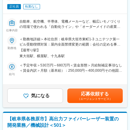
メント教育/メンタルヘルスなど包括的な相談が可能です。
正社員
転勤なし
◎頑張りを給与に還元◎
■業務内容：
平均年収540万円（平均年齢38.1歳）／社員の100％が毎年昇格
ご経験とご志向性に応じて、大手メーカーを中心とした取引先に
等、固定費を極力削減することで、可能な限りエンジニアに利益
自動車、航空機、半導体、電機メーカーなど、幅広いモノづくり
て機構・筐体・構造設計／設計周辺の実験・評価・解析業務等に
を還元する制度を整えています。
の現場で使われる「自動化ライン」や「オーダーメイドの産業機
携わって頂きます。
仕事内容
械」の設計・開発をお任せします。
当社であれば、設計開発のコア業務に携わることが可能です。
＜勤務地詳細＞本社住所：岐阜県大垣市東町1-3 ユニテツク第一
「これまでは指示された通りの図面作成や、部品のバラシ・修正
■おすすめポイント：
ビル受動喫煙対策：屋内全面禁煙変更の範囲：会社の定める事業
業務が中心だった」という方も大歓迎です。既存のデータを流用
１．あなたの強みを可視化し、エンジニアとしての可能性を広げ
勤務地
所
【最寄り駅】
した設計や、先輩のサポートからスタートし、少しずつ「自分で
ます！
東大垣駅、横屋駅、十九条駅
考えて形にする面白さ」を掴んでいける環境です。
「自分の技術が、希望する業界や製品に通用するだろうか」「自
分に足りないものは何か？」
＜予定年収＞530万円～680万円＜賃金形態＞月給制補足事項なし
【具体的な業務内容】
「現状や環境を変え、キャリアアップしたい！」以上のようなお
＜賃金内訳＞月額（基本給）：250,000円～400,000円その他固定
あなたの現在のスキルに合わせて、できる工程から無理なくお任
悩みや思いを1つでもお持ちの方に、必ず満足していただける内容
給与
手当/月：40,000円～60,000円＜月給＞290,000円～460,000円＜
せします。
です！
昇給有無＞有＜残業手当＞有＜給与補足＞■諸手当、残業：月平均
●3D-CADを使用した構造設計・図面作成
２．高い満足度を実現！
15時間以下、賞与：4.5ヶ月での理論年収となります■昇給：年1
●仕様書・構想図を基にした組立図や部品図の作成（バラシ作
「エンジニアのキャリアアップを支援する」ことを第一に考える
回（4月）過去実績4,000～10,000円■賞与：年2回（6月、12
応募依頼する
業）
メイテックグループの元エンジニアが、製造業の現場で実際に活
気になる
月） ※別途、決算賞与が支給される場合があります。賃金はあく
（エージェントサービス）
●市販部品（モーターやシリンダーなど）の選定・強度計算の補
かせる・求められるスキルやキャリアアップの方法など、じっく
までも目安の金額であり、選考を通じて上下する可能性がありま
助
りとお話しさせていただきます。
す。月給(月額)は固定手当を含めた表記です。
●ゆくゆくは、顧客との打ち合わせや基本レイアウトの検討など
※使用CAD：AutoCAD、SolidWorks、iCAD、CATIAなど（使
【岐阜県各務原市】高出力ファイバーレーザー装置の
い慣れたCADでスタート可能です）
開発業務／機械設計＜501＞