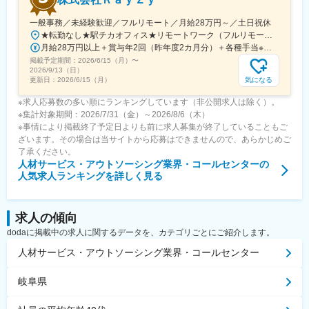
一般事務／未経験歓迎／フルリモート／月給28万円～／土日祝休
★転勤なし★駅チカオフィス★リモートワーク（フルリモート相談可）※研修期間中・試用期間中はオフィス出社となります【本社】東京都渋谷区神宮前6-18-5鷹羽ビル7階◆最寄り駅：JR渋谷駅／徒歩約5分◆最寄り駅：東京メトロ千代田線・明治神宮前／徒歩約9分◆最寄り駅：JR原宿駅／徒歩約13分
月給28万円以上＋賞与年2回（昨年度2カ月分）＋各種手当※経験・能力等を考慮のうえ、決定いたします。
掲載予定期間：
2026/6/15（月）
〜
2026/9/13（日）
気になる
更新日：
2026/6/15（月）
※求人応募数の多い順にランキングしています（非公開求人は除く）。
※集計対象期間：2026/7/31（金）～2026/8/6（木）
※事情により掲載終了予定日よりも前に求人募集が終了していることもご
ざいます。その場合は当サイトから応募はできませんので、あらかじめご
了承ください。
人材サービス・アウトソーシング業界・コールセンター
の
人気求人ランキングを詳しく見る
求人の傾向
dodaに掲載中の求人に関するデータを、カテゴリごとにご紹介します。
人材サービス・アウトソーシング業界・コールセンター
岐阜県