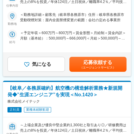
売上の8%を投資／年休124日／土日祝休／離職率4.2％／平均技術
さまざまなモノづくりを行う企業に、エンジニアの高度な技術力
仕事内容
単価はトップクラス／大手取引多数／WEB面接実施可～
を提供しています。
＜勤務地詳細＞顧客先（岐阜県各務原市）住所：岐阜県各務原市
＜魅力・ポイント＞
＜事業詳細＞
受動喫煙対策：屋内全面禁煙変更の範囲：会社の定める事業所
航空機全般（大型航空機、小型機、回転翼機）の燃料系統システ
特に得意としている領域は、設計開発～評価試験までの製品開発
勤務地
ム設計を行う部署の為、幅広い航空機への知見を得られる事がで
におけるミドルレンジと言われる領域を強みとしております。近
＜予定年収＞600万円～800万円＜賃金形態＞月給制＜賃金内訳＞
き、不具合対応等で機体そのものを実際に見て、触る事でMEエン
年はAIやIoTなどの技術革新が進んでおり、社会におけるエンジニ
月額（基本給）：500,000円～666,000円＜月給＞500,000円～
ジニアとして全体のプロセスを把握する事が出来、今後航空機の
ア人材の重要性がドンドン加速しており、当社は各顧客企業の戦
給与
666,000円＜昇給有無＞有＜残業手当＞有賃金はあくまでも目安
みならず幅広い業務に対応が可能と考えます。
略の重要な役割を担っています。
の金額であり、選考を通じて上下する可能性があります。月給(月
額)は固定手当を含めた表記です。
■業務内容：
＜充実した教育・研修＞
・防衛向け航空機、回転翼機の推進・燃料システムの維持設計及
長年にわたって構築してきた教育・研修体制も当社のエンジニア
応募依頼する
気になる
び改修設計業務。
が常にお客様のニーズに応えられる理由の一つです。
（エージェントサービス）
・燃料系統の設計変更による仕様検討～図面作成、改修修理の不
エンジニアはメイテックグループの充実した研修設備や最新機材
具合対応業務、仕様書作成後外部への発注後評価、試験業務、現
を活用し、継続的に技術力を向上させています。研修では現役エ
場との調整業務、マニュアルの制定・改修と幅広い業務に対応い
ンジニアが講師を務め、市場ニーズにマッチする実用性の高いス
【岐阜／各務原確約】航空機の構造解析業務★新規開
ただきます。
キル・知識を教育。現場でいち早く戦力となる人材を育成してい
ます。さらに徹底した人間力研修によってコミュニケーション力
発◆”生涯エンジニア”を実現＜No.1420＞
■主要取引先
や業務推進力といった人間力の向上にも取り組むことで、現場の
株式会社メイテック
株式会社デンソー／ソニーセミコンダクタソリューションズ株式
チーム力アップに貢献します。
会社／三菱重工業株式会社／パナソニック株式会社／株式会社ニ
正社員
業種未経験歓迎
コン／トヨタ自動車株式会社／株式会社日立ハイテク／株式会社
SUBARU／株式会社デンソーテン／テルモ株式会社 など約1300
変更の範囲：会社の定める業務
～上場企業及び優良中堅企業約1,300社と取引あり◎／研修費用は
社
売上の8%を投資／年休124日／土日祝休／離職率4.2％／平均技術