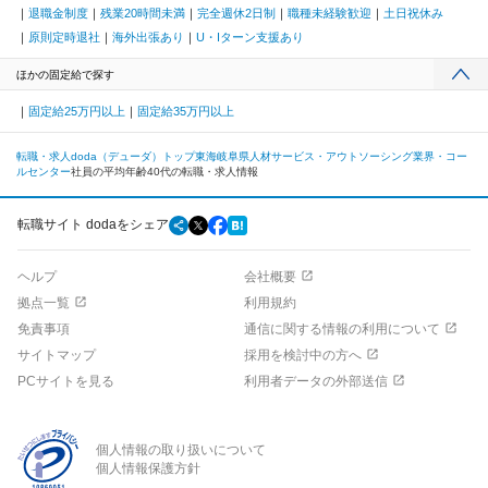
退職金制度
残業20時間未満
完全週休2日制
職種未経験歓迎
土日祝休み
原則定時退社
海外出張あり
U・Iターン支援あり
ほかの固定給で探す
固定給25万円以上
固定給35万円以上
転職・求人doda（デューダ）トップ
東海
岐阜県
人材サービス・アウトソーシング業界・コー
ルセンター
社員の平均年齢40代の転職・求人情報
転職サイト dodaをシェア
ヘルプ
会社概要
拠点一覧
利用規約
免責事項
通信に関する情報の利用について
サイトマップ
採用を検討中の方へ
PCサイトを見る
利用者データの外部送信
個人情報の取り扱いについて
個人情報保護方針