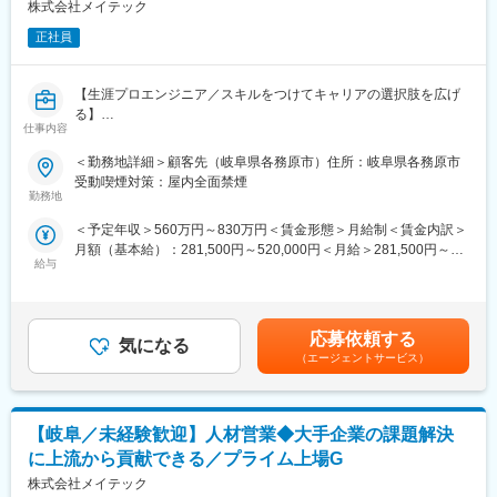
【このポジションの魅力・技術の幅が広がる理由】
株式会社メイテック
●特定製品に縛られない「マルチなスキル」が身につく
正社員
弊社は特定の業界に特化していないため、自動車から食品、
航空宇宙まで、多様な業界の機械に触れることができます。様々
な構造や駆動方式を学ぶことで、エンジニアとしての技術の引き
【生涯プロエンジニア／スキルをつけてキャリアの選択肢を広げ
出しが圧倒的に増えていきます。
る】
●「設計のプロ」がしっかりフォロー
仕事内容
■メイテックについて：
社長をはじめ、取締役も全員が設計エンジニア出身の会社で
・上場企業・優良中堅企業1,300社と取引中
＜勤務地詳細＞顧客先（岐阜県各務原市）住所：岐阜県各務原市
す。技術者の気持ちや、どこで躓きやすいかを理解しているた
・2026年度も売上1,300億円超の見込み。5年連続で過去最高を更
受動喫煙対策：屋内全面禁煙
め、使用経験のないCADの指導やステップアップへのフォロー体
新中。
勤務地
制は万全です。
・毎年数十億円を研修に投資するエンジニアファーストな会社で
＜予定年収＞560万円～830万円＜賃金形態＞月給制＜賃金内訳＞
す。
【安心して長く働ける環境】
月額（基本給）：281,500円～520,000円＜月給＞281,500円～
●転勤なし・地域密着
給与
520,000円＜昇給有無＞有＜残業手当＞有賃金はあくまでも目安
＼当社の事業は「エンジニアのキャリアアップを支援する事業」
事業所毎に地元企業と深く密着して業務を進めるため、転勤
の金額であり、選考を通じて上下する可能性があります。月給(月
です／
はありません。地元でじっくり腰を据えて技術を磨けます。
額)は固定手当を含めた表記です。
メイテックは技術者派遣ではなく、エンジニアの市場価値を高め
●残業は月平均15時間以下
続けるための会社。
応募依頼する
直近5年で残業削減を徹底し、22時以降の業務は原則ありま
気になる
（エージェントサービス）
せん。また、設計専門会社のため「現地での設備導入立ち合い」
■具体的な職務内容：
による突発的な休日出勤や深夜労働がほぼ発生しないことも、無
・内閣府及び経済産業省が定める「高効率・高品質レーザー加工
理なく続けられる理由です。
技術の開発」に基づく高出力ファイバーレーザー装置の開発業務
【岐阜／未経験歓迎】人材営業◆大手企業の課題解決
です。主には構造設計と強度解析業務に従事して頂きます。
変更の範囲：会社の定める業務
に上流から貢献できる／プライム上場G
■主要取引先：
株式会社メイテック
・株式会社デンソー／ソニーセミコンダクタソリューションズ株