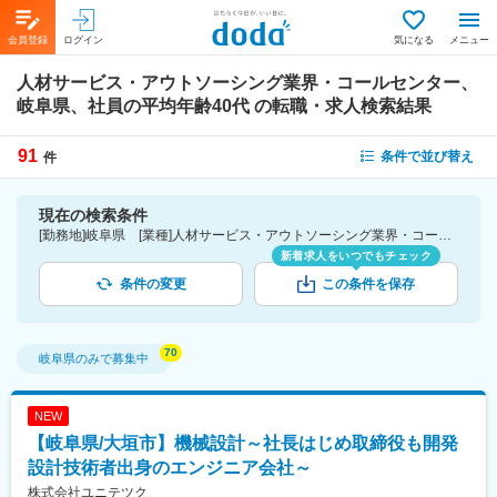
会員登録
ログイン
気になる
メニュー
人材サービス・アウトソーシング業界・コールセンター、
岐阜県、社員の平均年齢40代
の転職・求人検索結果
91
条件で並び替え
件
現在の検索条件
[勤務地]岐阜県 [業種]人材サービス・アウトソーシング業界・コールセンター [詳細条件](社員の平均年齢)40代
新着求人をいつでもチェック
条件の変更
この条件を保存
岐阜県
のみで募集中
NEW
【岐阜県/大垣市】機械設計～社長はじめ取締役も開発
設計技術者出身のエンジニア会社～
株式会社ユニテツク