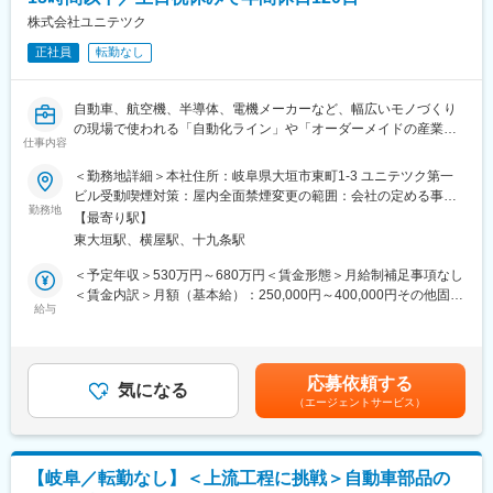
●業務系システム開発： 生産管理、在庫管理、販売管理などの
ん。
各種業務アプリケーション開発（Java、C#、PHP、DB連携な
株式会社ユニテツク
無理のない環境で、じっくりとスキルアップに集中できます。
ど）
正社員
転勤なし
変更の範囲：会社の定める業務
【このポジションの魅力・技術の幅が広がる理由】
●「制御・組込み」から「AI領域」へのステップアップ
自動車、航空機、半導体、電機メーカーなど、幅広いモノづくり
弊社ではスマートファクトリー化に伴い、AIを用いた画像認
の現場で使われる「自動化ライン」や「オーダーメイドの産業機
識や外観検査などの最先端オーダーが増えています。これまでの
仕事内容
械」の電気・制御設計をお任せします。
組込み経験を活かしながら、市場価値の非常に高いAI領域のスキ
＜勤務地詳細＞本社住所：岐阜県大垣市東町1-3 ユニテツク第一
ルを身につけるチャンスがあります。
「これまでは指示された通りの回路図作成や、盤の配線図の修
ビル受動喫煙対策：屋内全面禁煙変更の範囲：会社の定める事業
●エンジニアの「生涯設計」を会社が応援
正・トレース業務が中心だった」という方も大歓迎です。既存の
勤務地
所
経営陣も技術者出身だからこそ、技術の引き出しを増やすた
【最寄り駅】
設計データの流用や、先輩のサポートからスタートし、少しずつ
めのフォロー体制は万全です。幅広い案件があるため、一つの言
東大垣駅、横屋駅、十九条駅
「自分で仕様を考えて形にする面白さ」を掴んでいける環境で
語に縛られず、マルチに活躍できるフルスタックなエンジニアへ
す。
＜予定年収＞530万円～680万円＜賃金形態＞月給制補足事項なし
と成長できます。
＜賃金内訳＞月額（基本給）：250,000円～400,000円その他固定
【具体的な業務内容】
給与
手当/月：40,000円～60,000円＜月給＞290,000円～460,000円＜
【安心して長く働ける環境】
●あなたの現在のスキルに合わせて、できる工程から無理なくお任
昇給有無＞有＜残業手当＞有＜給与補足＞■諸手当、残業：月平均
●転勤なし・地域密着
せします。
15時間以下、賞与：4.5ヶ月での理論年収となります■昇給：年1
事業所毎に地元企業と深く密着して業務を進めるため、転勤
●各種産業機械の電気回路設計・ハード設計（盤レイアウト、配線
回（4月）過去実績4,000～10,000円■賞与：年2回（6月、12
はありません。じっくり腰を据えて技術を磨けます。
応募依頼する
図など）
気になる
月） ※別途、決算賞与が支給される場合があります。賃金はあく
●残業は月平均15時間以下
（エージェントサービス）
●PLC（シーケンサ）を用いた制御プログラミング・ソフト設計
までも目安の金額であり、選考を通じて上下する可能性がありま
直近5年で残業削減を徹底し、22時以降の業務は原則ありま
●使用部品（センサー、リレー、インバーター等）の選定・見積も
す。月給(月額)は固定手当を含めた表記です。
せん。ワークライフバランスを保ちながら、最先端の技術習得に
り補助
集中できる環境です。
●顧客との仕様打ち合わせや、試運転でのデバッグなど
【岐阜／転勤なし】＜上流工程に挑戦＞自動車部品の
※主要なPLC（三菱電機、キーエンス等）やCADなど、あなたが