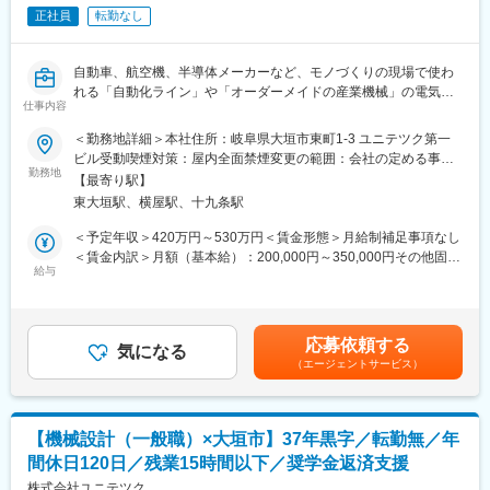
さまざまなモノづくりを行う企業に、エンジニアの高度な技術力
正社員
転勤なし
を提供しています。
自動車、航空機、半導体メーカーなど、モノづくりの現場で使わ
＜事業詳細＞
れる「自動化ライン」や「オーダーメイドの産業機械」の電気・
特に得意としている領域は、設計開発～評価試験までの製品開発
仕事内容
制御設計をお任せします。
におけるミドルレンジと言われる領域を強みとしております。近
年はAIやIoTなどの技術革新が進んでおり、社会におけるエンジニ
＜勤務地詳細＞本社住所：岐阜県大垣市東町1-3 ユニテツク第一
生産設備の電気・制御設計経験が少ない方も安心してスタートで
ア人材の重要性がドンドン加速しており、当社は各顧客企業の戦
ビル受動喫煙対策：屋内全面禁煙変更の範囲：会社の定める事業
きる環境を整えています。
略の重要な役割を担っています。
勤務地
所
【最寄り駅】
東大垣駅、横屋駅、十九条駅
「これまではハード設計（もしくはソフト設計）のみ担当してい
＜充実した教育・研修＞
た」
長年にわたって構築してきた教育・研修体制も当社のエンジニア
＜予定年収＞420万円～530万円＜賃金形態＞月給制補足事項なし
「流用設計や小規模な修正図面の作成が中心だった」
が常にお客様のニーズに応えられる理由の一つです。
＜賃金内訳＞月額（基本給）：200,000円～350,000円その他固定
エンジニアはメイテックグループの充実した研修設備や最新機材
給与
手当/月：35,000円～45,000円＜月給＞235,000円～395,000円＜
という方も大歓迎！
を活用し、継続的に技術力を向上させています。研修では現役エ
昇給有無＞有＜残業手当＞有＜給与補足＞■諸手当、残業：月平均
ンジニアが講師を務め、市場ニーズにマッチする実用性の高いス
15時間、賞与：4.5ヶ月での理論年収となります■昇給：年1回（4
これまでの電気の基礎スキルを活かしつつ、既存データを流用し
キル・知識を教育。現場でいち早く戦力となる人材を育成してい
月）過去実績4,000～10,000円■賞与：年2回（6月、12月） ※別
応募依頼する
た設計や先輩のサポートからスタートし、段階的に「電気設計の
ます。さらに徹底した人間力研修によってコミュニケーション力
気になる
途、決算賞与が支給される場合があります。賃金はあくまでも目
（エージェントサービス）
プロ」へとステップアップしていける環境です。
や業務推進力といった人間力の向上にも取り組むことで、現場の
安の金額であり、選考を通じて上下する可能性があります。月給
チーム力アップに貢献します。
(月額)は固定手当を含めた表記です。
【具体的な業務内容】
あなたの現在のスキルや経験に合わせて、できる仕事から無理な
【機械設計（一般職）×大垣市】37年黒字／転勤無／年
くお任せします。
間休日120日／残業15時間以下／奨学金返済支援
●各種産業機械の電気回路設計・ハード設計（盤レイアウト、配線
図など）
株式会社ユニテツク