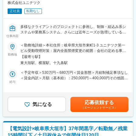
●3D-CADを使用した構造設計、各種データ入力・モデリング
株式会社ユニテツク
りません。じっくり腰を据えて技術を磨けます。
●仕様書・構想図を基にした組立図や部品図の作成（バラシ作業）
●残業は月平均15時間以下
正社員
転勤なし
●ゆくゆくは、顧客との打ち合わせや、ゼロからの構想設計など
直近5年で残業削減を徹底し、22時以降の業務は原則ありませ
※使用CAD：AutoCAD、SolidWorks、iCAD、CATIAなど（使い慣
ん。無理のない環境で、じっくりとスキルアップに集中できま
れたCADでスタート可能です）
す。
多様なクライアントのプロジェクトに参画し、制御・組込み系シ
ステムや業務系システム、さらには近年ニーズが急増している
【このポジションの魅力・キャリアチェンジに最適な理由】
仕事内容
変更の範囲：会社の定める業務
「AI技術を活用したシステム開発」などをお任せします。
●一歩進んだ「一品物」の設計へ
＜勤務地詳細＞本社住所：岐阜県大垣市東町1-3 ユニテツク第一
製品設計や部品設計とは異なり、毎回異なる動きをする「一品物
今回の募集では、完璧な上流経験は求めていません。「これ生ま
ビル受動喫煙対策：屋内全面禁煙変更の範囲：会社の定める事業
の設備」を手掛けるため、エンジニアとしての引き出しが圧倒的
では指示通りのテストやコーディング（実装）が中心だった」と
勤務地
所
に増えていきます。
【最寄り駅】
いう方も大歓迎。まずは得意な言語や工程からスタートし、少し
●技術者出身の経営陣だからこその安心感
東大垣駅、横屋駅、十九条駅
ずつ技術の幅を広げていける環境です。
社長をはじめ取締役も各事業所の責任者も全員が設計エンジニア
＜予定年収＞530万円～680万円＜賃金形態＞月給制補足事項なし
出身の会社です。
【具体的な業務内容】
＜賃金内訳＞月額（基本給）：250,000円～400,000円その他固定
経験が浅い方や、分野が異なる方がどこで躓きやすいかを理解し
あなたのスキルに合わせて、できる工程（要件定義設計・実装・
給与
手当/月：40,000円～60,000円＜月給＞290,000円～460,000円＜
ているため、使用経験のないCADの指導やステップアップへのフ
テスト）から無理なくお任せします。
昇給有無＞有＜残業手当＞有＜給与補足＞■諸手当、残業：月平均
ォロー体制は万全です。
●制御・組込み系開発： 生産設備や産業用ロボット、車載機器
15時間以下、賞与：4.5ヶ月での理論年収となります■昇給：年1
などの制御・組込みソフト開発（C、C++など）
回（4月）過去実績4,000～10,000円■賞与：年2回（6月、12
【安心して長く働ける環境】
応募依頼する
●AI・最新技術関連開発： 画像認識やデータ解析など、工場の
気になる
月） ※別途、決算賞与が支給される場合があります。賃金はあく
●転勤なし・地域密着
（エージェントサービス）
自動化・DXを推進するAI系システムの組み込み・実装（Pythonな
までも目安の金額であり、選考を通じて上下する可能性がありま
事業所毎に地元企業と深く密着して業務を進めるため、転勤はあ
ど）
す。月給(月額)は固定手当を含めた表記です。
りません。
●DX・データ活用開発： Power Appsを用いた現場向け簡易ア
じっくり腰を据えて技術を磨けます。
プリの構築、Power BIを活用した生産データの可視化・分析シス
●残業は月平均15時間以下
【電気設計×岐阜県大垣市】37年間黒字／転勤無／残業
テムの開発・構築
直近5年で残業削減を徹底し、22時以降の業務は原則ありませ
15時間以下／土日祝休みで年間休日120日