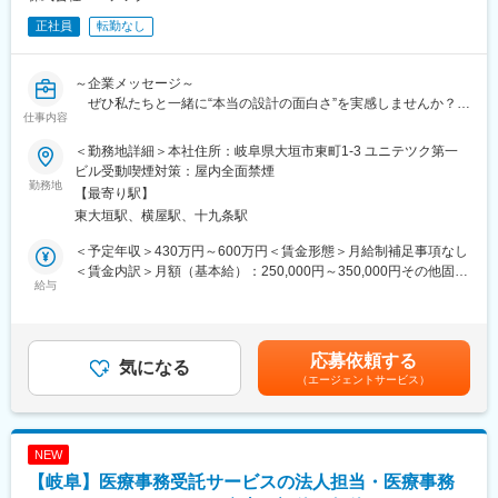
正社員
転勤なし
～企業メッセージ～
ぜひ私たちと一緒に“本当の設計の面白さ”を実感しませんか？
仕事内容
・生涯エンジニアとして活躍していきたい
＜勤務地詳細＞本社住所：岐阜県大垣市東町1-3 ユニテツク第一
・自分の技術の幅をさらに広げたい
ビル受動喫煙対策：屋内全面禁煙
勤務地
【最寄り駅】
ユニテツクはこのような想いをお持ちのあなたにお勧めの企業で
東大垣駅、横屋駅、十九条駅
す。
その理由は
＜予定年収＞430万円～600万円＜賃金形態＞月給制補足事項なし
（1） 専門性：様々な製造メーカーと取引があるため、産業機械
＜賃金内訳＞月額（基本給）：250,000円～350,000円その他固定
から工業製品まで様々な設計を経験することが可能です。設計部
給与
手当/月：35,000円～60,000円＜月給＞285,000円～410,000円＜
門から他部署へ異動もありません
昇給有無＞有＜残業手当＞有＜給与補足＞■昇給：年1回（4月）
（2） 安定性：会社設立から３６年連続黒字経営を続ける安定企
ベースアップ込の過去実績3,000～10,000円■賞与：年2回（6月、
業です
12月※2024年実績4.30月分）※別途、決算賞与が支給される場合が
応募依頼する
気になる
あります。■予定年収には、子供手当および通勤交通費は含んでお
（エージェントサービス）
◇業務内容◇
りません賃金はあくまでも目安の金額であり、選考を通じて上下
自動組立装置や検査装置、半導体製造装置、自動搬送機、無人倉
する可能性があります。月給(月額)は固定手当を含めた表記です。
庫など様々な産業機械の構想設計から組立図、バラシ作業、部品
図などの作成などおこなっております。
NEW
また、製品設計では自動車部品の設計から航空機の構造設計、エ
【岐阜】医療事務受託サービスの法人担当・医療事務
レベーターやエスカレータの設計も手掛けております。