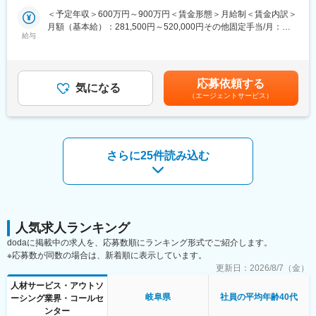
場所：WEB面談 ご自宅にて参加いただけます
・当社はエンジニア派遣に特化し、自動車、産業用機器、半導
＜予定年収＞600万円～900万円＜賃金形態＞月給制＜賃金内訳＞
時間：60分～/1名 開始時間は相談に応じます。
体、情報通信機器などの企業に高度な技術力を提供しています。
月額（基本給）：281,500円～520,000円その他固定手当/月：
会社説明(60分)＋一次面接＋最終選考(希望者のみ/各60分×2回）
特に設計開発から評価試験までのミドルレンジの製品開発を強み
給与
1,500円～4,000円＜月給＞283,000円～524,000円＜昇給有無＞有
※日程は決まっておらず、応募者様から希望日程を伺って調整して
とし、AIやIoTなどの技術革新に対応しています。
＜残業手当＞有＜給与補足＞※能力・経験・年齢等を配慮野上、同
いく流れとなります。
【教育／研修体制】
社規定により決定します。■昇給・賞与有賃金はあくまでも目安の
・長年構築してきた教育／研修体制により、エンジニアは常に顧
金額であり、選考を通じて上下する可能性があります。月給(月額)
■当日の内容
客のニーズに応えられるよう最新技術を学び続けています。現役
応募依頼する
気になる
は固定手当を含めた表記です。
・会社説明（人事考課等も含む）を実施後、これまでの経験や転
エンジニアが講師を務め、実用性の高いスキル／知識を教育し、
（エージェントサービス）
職軸を詳細にヒアリング。当社で希望を叶えられるか、また叶え
戦力となる人材を育成します。さらに、コミュニケーション力や
られるとしたらどのような条件になるのかをお伝えします。
業務推進力といった人間力も向上させ、現場のチーム力アップに
・ご自身のキャリアの棚卸にも役立ちます。これまでのご経験の
貢献しています。
どこに市場価値があるのかを判断できます。
さらに25件読み込む
・次の就業を考えておられる方に最適の選考会となります。
変更の範囲：会社の定める業務
・入社～定年に向けた皆様のキャリアについて、研修制度/マネジ
メント教育/メンタルヘルスなど包括的な相談が可能です。
■業務内容：
ご経験とご志向性に応じて、大手メーカーを中心とした取引先に
人気求人ランキング
て電気・電子設計／設計周辺の実験・評価・解析業務等に携わっ
dodaに掲載中の求人を、応募数順にランキング形式でご紹介します。
て頂きます。
※応募数が同数の場合は、新着順に表示しています。
当社であれば、設計開発のコア業務に携わることが可能です。
更新日：
2026/8/7（金）
■おすすめポイント：
人材サービス・アウトソ
１．あなたの強みを可視化し、エンジニアとしての可能性を広げ
岐阜県
社員の平均年齢40代
ーシング業界・コールセ
ます！
ンター