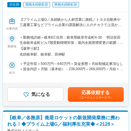
式会社／三菱重工業株式会社／パナソニック株式会社／株式会社
正社員
職種未経験歓迎
業種未経験歓迎
ニコン／トヨタ自動車株式会社／株式会社日立ハイテク／株式会
社SUBARU／株式会社デンソーテン／テルモ株式会社 など約
【プライム上場G／未経験から人材営業に挑戦／トヨタ自動車や
1300社
三菱重工業などプライム企業の課題解決に人のチカラで上流から
仕事内容
貢献◎世の中に欠かせないエンジニアと企業を結ぶやりがいある
■当社について：
仕事／住宅手当あり／年間休日124日】
当社はエンジニア派遣に特化し、自動車、産業用機器、半導体、
＜勤務地詳細＞岐阜EC住所：岐阜県岐阜市金町4-30 明治安田
～数字や目先の利益に追われることなく、企業の課題解決とエン
情報通信機器などの企業に高度な技術力を提供しています。特に
生命岐阜金町ビル7階受動喫煙対策：屋内全面禁煙変更の範囲：会
ジニアスタッフのフォローそれぞれに徹底的に向き合えるお仕事
設計開発から評価試験までのミドルレンジの製品開発を強みと
勤務地
社の定める事業所
【最寄り駅】
です～
し、AIやIoTなどの技術革新に対応しています。
名鉄岐阜駅、岐阜駅、田神駅
＜教育・研修体制＞
■業務内容：
長年構築してきた教育・研修体制により、エンジニアは常に顧客
＜予定年収＞500万円～640万円＜賃金形態＞月給制補足事項なし
法人・個人のお客様双方、"ひと"に向き合うお仕事です。
のニーズに応えられるよう最新技術を学び続けています。現役エ
＜賃金内訳＞月額（基本給）：238,000円～268,000円＜月給＞
・製造業を中心とした既存顧客向けに課題についてヒアリング
ンジニアが講師を務め、実用性の高いスキル・知識を教育し、戦
給与
238,000円～268,000円＜昇給有無＞有＜残業手当＞有＜給与補足
・派遣求人の条件ヒアリング～派遣スタッフのご紹介
力となる人材を育成します。さらに、コミュニケーション力や業
＞※詳細は同社基準に準ずる■賞与年2回(6/12月)■モデル年収
・職場見学の実施
務推進力といった人間力も向上させ、現場のチーム力アップに貢
2019年度実績、各種手当込 25歳・大卒・独身：503万（月収：
・担当エンジニアとの定期的な面談
献しています。
316,265円）30歳・大卒・配偶者・子1人：615万（月収：
応募依頼する
・派遣先と派遣スタッフの間に立って調整
気になる
392,196円）35歳・大卒・配偶者・子2人：676万（月収：
（エージェントサービス）
431,593円）賃金はあくまでも目安の金額であり、選考を通じて
<具体的な業務>
上下する可能性があります。月給(月額)は固定手当を含めた表記で
機械メーカーなどモノづくりを行う企業等に、先行開発を行いた
す。
いなどニーズが発生した際に適切な知見を持つエンジニアをマッ
【岐阜／各務原】衛星ロケットの新規開発業務に携わ
チングしてご紹介。
れる！◆プライム上場G／福利厚生充実◆＜2128＞
主要取引先はデンソー・三菱重工業・ニコンなどプライム企業が
主軸となっており、世の中に不可欠な大規模な重要プロジェクト
株式会社メイテック