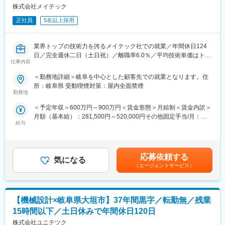
設計検討、要素開発、詳細設計、治具設計、形状設計、解析業
株式会社メイテック
変更の範囲：会社の定める業務
務、図面作成、関連部署との打ち合わせ、評価検討、見積書作
成、報告書の作成など、
正社員
5名以上採用
エンジニア自身で今後のキャリアを見据えて携わるプロジェクト
を選択できます。
業界トップの技術力を誇るメイテック社での就業／年間休日124
日／完全週休二日（土日祝）／離職率6.0％／平均技術単価はトッ
■研修体制が充実
仕事内容
プクラス／大手企業取引多数／WEB面接実施可能～
当社は技術者派遣の業界であり、商品開発そのものにコストを使
いません。
＜勤務地詳細＞岐阜を中心とした顧客先での就業となります。住
■開催日程・場所
そのぶん 投資先を“人＝エンジニア”に集中 しているため、技術研
所：岐阜県 受動喫煙対策：屋内全面禁煙
基本土曜開催。平日希望の方はご要望ください。
修、企業研修、導入研修、ビジネスマナー研修や、資格取得奨励
勤務地
場所：WEB面談 ご自宅にて参加いただけます
金、書籍購入補助、技術メンターとの定期キャリア面談など、エ
＜予定年収＞600万円～900万円＜賃金形態＞月給制＜賃金内訳＞
時間：60分～/1名 開始時間は相談に応じます。
ンジニアの成長に寄り添い成長機会に制限がない環境です。
月額（基本給）：281,500円～520,000円その他固定手当/月：
会社説明(60分)＋一次面接＋最終選考(希望者のみ/各60分×2回）
給与
1,500円～4,000円＜月給＞283,000円～524,000円＜昇給有無＞有
※日程は決まっておらず、応募者様から希望日程を伺って調整して
■当社の魅力
＜残業手当＞有＜給与補足＞※能力・経験・年齢等を配慮野上、同
いく流れとなります。
◎売上拡大中
社規定により決定します。■昇給・賞与有賃金はあくまでも目安の
当社は大手自動車メーカーのTier1企業をはじめ、モノづくり企業
金額であり、選考を通じて上下する可能性があります。月給(月額)
■当日の内容
が参画するセレンディップグループの一員です。自動車業界好調
応募依頼する
気になる
は固定手当を含めた表記です。
・会社説明（人事考課等も含む）を実施後、これまでの経験や転
で生産量もあがったため、当社の売り上げも右肩上がりに成長中
（エージェントサービス）
職軸を詳細にヒアリング。当社で希望を叶えられるか、また叶え
となります。
られるとしたらどのような条件になるのかをお伝えします。
・ご自身のキャリアの棚卸にも役立ちます。これまでのご経験の
◎エンジニアを大切にする社風
【機械設計×岐阜県大垣市】37年間黒字／転勤無／残業
どこに市場価値があるのかを判断できます。
フラットで風通しが良い社風です。社員が話し合い実現した制度
・次の就業を考えておられる方に最適の選考会となります。
が多数存在し、定期的に代表の参加無しでの責任者会議を開催す
15時間以下／土日休みで年間休日120日
・入社～定年に向けた皆様のキャリアについて、研修制度/マネジ
る等、良いことも悪いことも発言しやすい環境です。
株式会社ユニテツク