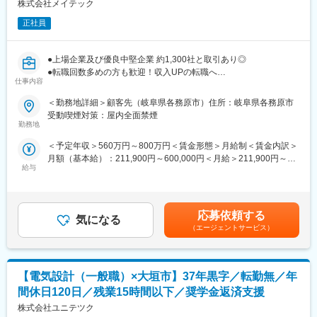
株式会社メイテック
人材派遣の中でもエンジニア派遣に特化したビジネスを展開して
います。主に自動車や産業用機器、半導体、情報通信機器などの
正社員
さまざまなモノづくりを行う企業に、エンジニアの高度な技術力
を提供しています。
●上場企業及び優良中堅企業 約1,300社と取引あり◎
●転職回数多めの方も歓迎！収入UPの転職へ
＜事業詳細＞
仕事内容
●研修費用は売上の8%を投資／研修制度充実！
特に得意としている領域は、設計開発～評価試験までの製品開発
におけるミドルレンジと言われる領域を強みとしております。近
＜勤務地詳細＞顧客先（岐阜県各務原市）住所：岐阜県各務原市
■業務内容：
年はAIやIoTなどの技術革新が進んでおり、社会におけるエンジニ
受動喫煙対策：屋内全面禁煙
無人航空機の開発、航空機の主翼、尾翼、胴体等、どの様にある
ア人材の重要性がドンドン加速しており、当社は各顧客企業の戦
勤務地
べきか検討し、複合材等を用いた構造設計、強度・振動解析を担
略の重要な役割を担っています。
＜予定年収＞560万円～800万円＜賃金形態＞月給制＜賃金内訳＞
当。コンポーネント担当者として部位毎に基本設計～詳細設計を
月額（基本給）：211,900円～600,000円＜月給＞211,900円～
担当頂きます。
＜充実した教育・研修＞
給与
600,000円＜昇給有無＞有＜残業手当＞有＜給与補足＞※経験・能
長年にわたって構築してきた教育・研修体制も当社のエンジニア
力等を考慮の上、当社規定により決定します。■昇給：あり※個人
■魅力ポイント：
が常にお客様のニーズに応えられる理由の一つです。
業績に基づき支給■賞与：年2回（6月、12月）賃金はあくまでも
ご自身の設計したものの、設計根拠、成立性等を他者へ説明する
エンジニアはメイテックグループの充実した研修設備や最新機材
目安の金額であり、選考を通じて上下する可能性があります。月
スキルが
を活用し、継続的に技術力を向上させています。研修では現役エ
応募依頼する
気になる
給(月額)は固定手当を含めた表記です。
身に付くと考えています。
ンジニアが講師を務め、市場ニーズにマッチする実用性の高いス
（エージェントサービス）
キル・知識を教育。現場でいち早く戦力となる人材を育成してい
■チーム構成：
ます。さらに徹底した人間力研修によってコミュニケーション力
2～5人（内当社メンバー3～5人）が在籍しています。
や業務推進力といった人間力の向上にも取り組むことで、現場の
【電気設計（一般職）×大垣市】37年黒字／転勤無／年
チーム力アップに貢献します。
■当社について：
間休日120日／残業15時間以下／奨学金返済支援
人材派遣の中でもエンジニア派遣に特化したビジネスを展開して
株式会社ユニテツク
います。主に自動車や産業用機器、半導体、情報通信機器などの