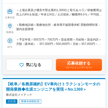
魅力です。
業務推進力といった人間力も向上させ、現場のチーム力アップに
貢献しています。
～上場企業及び優良中堅企業約1,300社と取引あり◎／研修費用は
■主要取引先：
売上の8%を投資／年休124日／土日祝休／離職率6.0％／平均技術
株式会社デンソー／ソニーセミコンダクタソリューションズ株式
仕事内容
単価はトップクラス／大手取引多数／WEB面接実施可～
会社／三菱重工業株式会社／パナソニック株式会社／株式会社ニ
コン／トヨタ自動車株式会社／株式会社日立ハイテク／株式会社
＜勤務地詳細＞勤務地住所：岐阜県不破郡垂井町 受動喫煙対策：
■具体的な職務内容：
SUBARU／株式会社デンソーテン／テルモ株式会社 など約1300
屋内全面禁煙
・各種試験、評価業務。振動、強度、安全性などの各社試験をご
社
勤務地
対応頂きます。
＜予定年収＞500万円～700万円＜賃金形態＞月給制＜賃金内訳＞
■当社について：
月額（基本給）：357,000円～500,000円＜月給＞357,000円～
■魅力ポイント：
・当社はエンジニア派遣に特化し、自動車、産業用機器、半導
給与
500,000円＜昇給有無＞有＜残業手当＞有賃金はあくまでも目安
・今後、同社では航空宇宙のみならず様々な業界からの受注増加
体、情報通信機器などの企業に高度な技術力を提供しています。
の金額であり、選考を通じて上下する可能性があります。月給(月
が予測されており、複数の業界の業務経験を積むことが期待され
特に設計開発から評価試験までのミドルレンジの製品開発を強み
額)は固定手当を含めた表記です。
ております。
とし、AIやIoTなどの技術革新に対応しています。
応募依頼する
気になる
■主要取引先：
■教育／研修体制：
（エージェントサービス）
株式会社デンソー／ソニーセミコンダクタソリューションズ株式
・長年構築してきた教育／研修体制により、エンジニアは常に顧
会社／三菱重工業株式会社／パナソニック株式会社／株式会社ニ
客のニーズに応えられるよう最新技術を学び続けています。現役
コン／トヨタ自動車株式会社／株式会社日立ハイテク／株式会社
エンジニアが講師を務め、実用性の高いスキル／知識を教育し、
【岐阜／各務原確約】EV車向けトラクションモータの
SUBARU／株式会社デンソーテン／テルモ株式会社 など約1300
戦力となる人材を育成します。さらに、コミュニケーション力や
社
業務推進力といった人間力も向上させ、現場のチーム力アップに
開発業務◆生涯エンジニアを実現＜No.1369＞
貢献しています。
株式会社メイテック
■当社について：
・当社はエンジニア派遣に特化し、自動車、産業用機器、半導
正社員
業種未経験歓迎
体、情報通信機器などの企業に高度な技術力を提供しています。