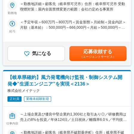
社
＜勤務地詳細＞顧客先（岐阜県可児市）住所：岐阜県可児市 受動
＜魅力・ポイント＞
喫煙対策：屋内全面禁煙変更の範囲：会社の定める事業所
自動車業界の世界的なEVシフトが進む中、工作機械業界の技術的
■当社について：
勤務地
発展は今後も続いていくと予測されています。バッテリー、モー
当社はエンジニア派遣に特化し、自動車、産業用機器、半導体、
＜予定年収＞600万円～800万円＜賃金形態＞月給制＜賃金内訳＞
ター、歯車などの主要部品を加工するのに欠かせない工作機械の
情報通信機器などの企業に高度な技術力を提供しています。特に
月額（基本給）：500,000円～666,000円＜月給＞500,000円～
開発業務を通じ、最新の部品加工技術やそれを支える制御技術な
設計開発から評価試験までのミドルレンジの製品開発を強みと
給与
666,000円＜昇給有無＞有＜残業手当＞有賃金はあくまでも目安
ど多くの知識を身に着けるチャンスがあります。
し、AIやIoTなどの技術革新に対応しています。
の金額であり、選考を通じて上下する可能性があります。月給(月
＜教育・研修体制＞
額)は固定手当を含めた表記です。
■職務内容：
長年構築してきた教育・研修体制により、エンジニアは常に顧客
大型NC工作機械（門型マシニングセンタ）に使用される筐体、ロ
のニーズに応えられるよう最新技術を学び続けています。現役エ
応募依頼する
気になる
ボットハンド、架台などの各構成部品に関する構造・筐体・機構
ンジニアが講師を務め、実用性の高いスキル・知識を教育し、戦
（エージェントサービス）
設計業務を担当します。顧客要望に基づく仕様検討から部品設
力となる人材を育成します。さらに、コミュニケーション力や業
計、試験対応まで、経験に応じて幅広い工程に携わっていただき
務推進力といった人間力も向上させ、現場のチーム力アップに貢
ます。
献しています。
【岐阜県確約】風力発電機向け監視・制御システム開
■主要取引先：
変更の範囲：会社の定める業務
発◆”生涯エンジニア”を実現＜2136＞
株式会社デンソー／ソニーセミコンダクタソリューションズ株式
株式会社メイテック
会社／三菱重工業株式会社／パナソニック株式会社／株式会社ニ
コン／トヨタ自動車株式会社／株式会社日立ハイテク／株式会社
正社員
業種未経験歓迎
SUBARU／株式会社デンソーテン／テルモ株式会社 など約1300
社
～上場企業及び優良中堅企業約1,300社と取引あり◎／研修費用は
売上の8%を投資／年休124日／土日祝休／離職率6.0％／平均技術
■当社について：
仕事内容
単価はトップクラス／大手取引多数／WEB面接実施可～
当社はエンジニア派遣に特化し、自動車、産業用機器、半導体、
情報通信機器などの企業に高度な技術力を提供しています。特に
＜勤務地詳細＞顧客先（岐阜県不破郡垂井町）住所：岐阜県不破