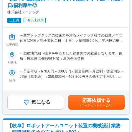
・面談、部署ミーティング等による適切な人員配置の調整/実行
も早く若くして独り立ちしているメンバーが多数在籍しておりま
日/福利厚生◎
・労務管理、モチベーション管理、定着率向上施策の実施
す。
株式会社メイテック
◆収支・運営管理
正社員
5名以上採用
・担当案件の売上・コスト管理
・IT・DX活用による人件費最適化や運用改善の検討・提案
・医療法規やコンプライアンスの遵守状況の確認・指導
～業界トップクラスの技術力を誇るメイテック社での就業／年間
休日124日／完全週休二日（土日）／離職率6.0％／平均技術単価
◆現場オペレーションの統括
仕事内容
はトップクラス／大手企業取引多数／WEB面接実施可能～
・医療事務業務全体の進行管理（受付、会計、診療報酬請求（レ
＜勤務地詳細＞岐阜を中心とした顧客先での就業となります。住
セプト）、電子カルテ管理等）
■業務内容：
所：岐阜県 受動喫煙対策：屋内全面禁煙
・トラブル・クレーム発生時のエスカレーション対応
自動車、輸送機器関連・産業用機器・航空機などの日本全国の製
勤務地
・新規受託案件の立ち上げ支援、プロセス管理
造業のお客様において、新規工場の立ち上げ・新規ラインの立ち
＜予定年収＞670万円～800万円＜賃金形態＞月給制＜賃金内訳＞
上げ・海外拠点支援業務などを計画立案から実行までリーダーと
■所属長より
月額（基本給）：359,000円～463,300円その他固定手当/月：
してご対応いただきます。
本ポジションは、クライアント対応、病院スタッフのマネジメン
給与
1,500円＜月給＞360,500円～464,800円＜昇給有無＞有＜残業手
また、トレンドの製造DXを目的とした、自動化設備の検討やIoT
トなど、人とのコミュニケーションが多く発生する業務内容で
当＞有＜給与補足＞■賞与実績：年2回（6、12月）合計1,661,112
検討なども行っていただきます。
す。個人での業務よりも、チームで目標を達成することや課題に
円（2024年実績・管理職を除く社員平均）賃金はあくまでも目安
◇使用ツール：Auto CAD、CATIA V5など
対応することに、やりがいや達成感を覚える方を歓迎いたしま
の金額であり、選考を通じて上下する可能性があります。月給(月
応募依頼する
す。全社員がより働きやすい職場環境の実現を目指し、一丸とな
気になる
額)は固定手当を含めた表記です。
■案件事例：
（エージェントサービス）
って取り組んでおります。ぜひその一員として、私たちと一緒に
・BEV車両搭載用電池製造ラインの開発業務
取り組んでいただけますと幸いです。を支える、そんな「誇りあ
・次世代自動車に必須◎電池生産技術のエンジニア
る仕事」に、ぜひ一緒に挑戦しましょう。
・パワー半導体の新規生産ライン開発における生産技術業務
【岐阜】ロボットアームユニット装置の機械設計業務
・自動車電子製品の生産技術業務、海外支援
■当社について：
・新規開発インバータに関する生産設備の工程設計業務