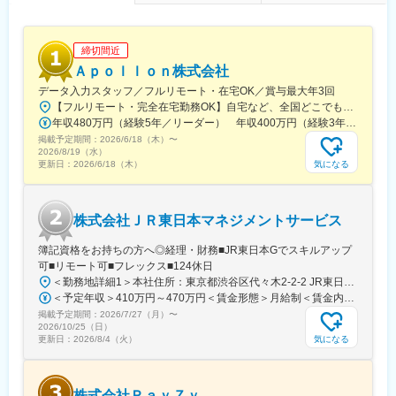
「自分の技術が、希望する業界や製品に通用するだろうか」「自
分に足りないものは何か？」
「現状や環境を変え、キャリアアップしたい！」以上のようなお
締切間近
悩みや思いを1つでもお持ちの方に、必ず満足していただける内容
Ａｐｏｌｌｏｎ株式会社
です！
２．高い満足度を実現！
データ入力スタッフ／フルリモート・在宅OK／賞与最大年3回
「エンジニアのキャリアアップを支援する」ことを第一に考える
【フルリモート・完全在宅勤務OK】自宅など、全国どこでもあなたが働きやすい場所で働けます★転居を伴う転勤なし★全国47都道府県どこからでも応募OK【本社】東京都新宿区山吹町130番地の15 茜ビル2-A＜アクセス＞有楽町線「江戸川橋駅」、東西線「東西線」より徒歩10分※受動喫煙対策：あり
メイテックグループの元エンジニアが、製造業の現場で実際に活
年収480万円（経験5年／リーダー） 年収400万円（経験3年／メンバー）
かせる・求められるスキルやキャリアアップの方法など、じっく
掲載予定期間：
2026/6/18（木）
〜
りとお話しさせていただきます。
2026/8/19（水）
気になる
更新日：
2026/6/18（木）
変更の範囲：会社の定める業務
株式会社ＪＲ東日本マネジメントサービス
簿記資格をお持ちの方へ◎経理・財務■JR東日本Gでスキルアップ
可■リモート可■フレックス■124休日
＜勤務地詳細1＞本社住所：東京都渋谷区代々木2-2-2 JR東日本本社ビル9階受動喫煙対策：屋内全面禁煙＜勤務地詳細2＞東京都内オフィス住所：東京都23区内 受動喫煙対策：屋内全面禁煙変更の範囲：会社の定める事業所（リモートワーク含む）
＜予定年収＞410万円～470万円＜賃金形態＞月給制＜賃金内訳＞月額（基本給）：240,000円～250,000円＜月給＞240,000円～250,000円＜昇給有無＞有＜残業手当＞有＜給与補足＞※想定年収には残業月20Hも含めています■昇給：年1回■賞与：年2回(合計3.0ヶ月程度)※総合職：計6.0ヶ月程度■モデル年収総合職（課長）900万円総合職（マネージャー）630万円総合職（主任）520万円エリア（課員）410万円賃金はあくまでも目安の金額であり、選考を通じて上下する可能性があります。月給(月額)は固定手当を含めた表記です。
掲載予定期間：
2026/7/27（月）
〜
2026/10/25（日）
気になる
更新日：
2026/8/4（火）
株式会社ＲａｙＺｙ