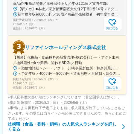
食品のPB商品開発／海外出張あり／年休121日／賞与年3回
【駅チカ】■本社／東京都新宿区大久保2丁目1番14号＜アクセス＞東京メトロ「東新宿駅」より徒歩約3分※受動喫煙対策：あり
初年度年収例680万円／30歳／商品開発経験者 初年度年収例550万円／25歳／食品卸営業経験者
掲載予定期間：
2026/8/6（木）
〜
2026/10/7（水）
気になる
更新日：
2026/8/6（木）
リファインホールディングス株式会社
【川崎】化粧品・食品原料の品質管理※株式会社シー・アクト出向
／地域活性+食や美容に関わるSDGs／日勤
＜勤務地詳細＞シー・アクト 川崎事業所住所：神奈川県川崎市川崎区殿町２丁目17-8 川崎事業所勤務地最寄駅：太子線／小島新田駅受動喫煙対策：敷地内喫煙可能場所あり変更の範囲：会社の定める事業所
＜予定年収＞400万円～800万円＜賃金形態＞月給制＜賃金内訳＞月額（基本給）：240,000円～485,000円＜月給＞240,000円～485,000円＜昇給有無＞有＜残業手当＞有＜給与補足＞【賞与】年2回（3月 / 9月）【昇給】年1回（1月）※年齢・経験を考慮の上、決定いたします。賃金はあくまでも目安の金額であり、選考を通じて上下する可能性があります。月給(月額)は固定手当を含めた表記です。
掲載予定期間：
2026/7/9（木）
〜
2026/10/7（水）
気になる
更新日：
2026/7/9（木）
※求人応募数の多い順にランキングしています（非公開求人は除く）。
※集計対象期間：2026/8/2（日）～2026/8/8（土）
※事情により掲載終了予定日よりも前に求人募集が終了していることもご
ざいます。その場合は当サイトから応募はできませんので、あらかじめご
了承ください。
技術職（食品・香料・飼料）
の人気求人ランキングを詳し
く見る