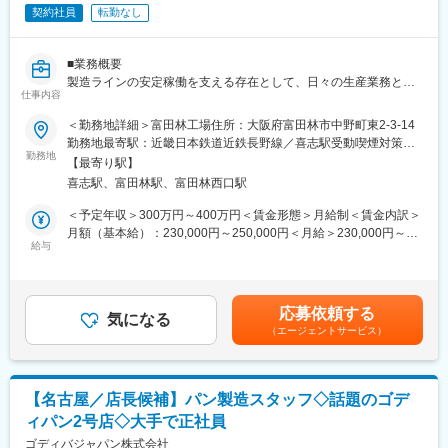
おいて製造小売業を展開している企業が限られております。
契約社員
転勤なし
商品開発部門は部長、課長、主任を含む計7名体制です。30代～
・お客様への手厚いフォロー体制。レジは常に3名体制で実施。商
40代を中心とした組織で、男女ともに活躍中。経験豊富なメンバ
品の賞味期限の確認、商品の袋詰めまで行いお客様に安心、安全
ーが在籍しており、商品開発から商品化までチームで協力しなが
のサービスを提供しております。
■業務概要
ら業務を進めています。
製造ラインの安定稼働を支える存在として、日々の生産業務と現
仕事内容
場運営の基盤づくりを担当します。
■入社のサポート体制
入社後は既存商品や開発フローの理解からスタートし、先輩社員
＜勤務地詳細＞富田林工場住所：大阪府富田林市中野町東2-3-14
■業務詳細
との同行やメーカー対応を通じて業務を習得いただきます。まず
勤務地最寄駅：近畿日本鉄道近鉄長野線／喜志駅受動喫煙対策：
＜お任せする業務＞
勤務地
は既存案件のサポートや一部商品開発を担当し、徐々に担当領域
屋内全面禁煙変更の範囲：無
【最寄り駅】
・すり身の配合
を拡大。開発会議や日常的なコミュニケーションを通じて周囲が
喜志駅、富田林駅、富田林西口駅
・ミンチ作り（ミートチョッパー）
サポートします。
・成型作業
＜予定年収＞300万円～400万円＜賃金形態＞月給制＜賃金内訳＞
・製品の蒸し器へ投入
■業務の特徴
月額（基本給）：230,000円～250,000円＜月給＞230,000円～
・袋詰め作業
給与
自社工場ではなく委託製造を活用しているため、全国のメーカー
250,000円＜昇給有無＞有＜残業手当＞有＜給与補足＞給与は経
・真空パック作業
と協力しながら商品を形にしていく点が特徴です。商品企画だけ
験・スキル・年齢を考慮の上決定します。賃金はあくまでも目安
・検品作業
ではなく、原料選定・コスト設計・量産化・品質確認まで幅広く
の金額であり、選考を通じて上下する可能性があります。月給(月
関わるため、商品開発の上流から下流まで経験できます。また、
額)は固定手当を含めた表記です。
応募依頼する
（3）入社後すぐにお任せする業務
気になる
数多くの協力工場との関係構築や折衝力が求められるため、食品
（エージェントサービス）
製造現場に入り、OJTで学んで頂きます（試用期間は６ヵ月）
知識とコミュニケーション力の両方を活かせます。
その後、ラインに入り、マニュアルなどの通りに作業を行いま
す。
■魅力
・商品コンセプト立案から量産化まで一貫して担当できるため、
【名古屋／店長候補】パン製造スタッフ◇話題のゴデ
（4）今後のキャリアについて
「企画だけ」「試作だけ」ではなく商品開発の全工程を経験でき
ィパン2号店◇大手で正社員
STEP1：現場より商品の製造方法を知る（入社１～３年）
ます。自ら考えた商品が実際に販売される達成感を得られます。
商品は、１５０種類程
ゴディバジャパン株式会社
・全国の委託製造メーカーや仕入先と連携する機会が多く、食品