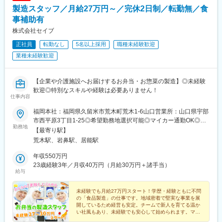
製造スタッフ／月給27万円～／完休2日制／転勤無／食
事補助有
株式会社セイブ
正社員
転勤なし
5名以上採用
職種未経験歓迎
業種未経験歓迎
【企業や介護施設へお届けするお弁当・お惣菜の製造】◎未経験
歓迎◎特別なスキルや経験は必要ありません！
仕事内容
福岡本社：福岡県久留米市荒木町荒木1-6山口営業所：山口県宇部
市西平原3丁目1-25◎希望勤務地選択可能◎マイカー通勤OK◎転
勤務地
勤なし※福岡市、大牟田市から通っている社員もいます！
【最寄り駅】
荒木駅、岩鼻駅、居能駅
年収550万円
23歳経験3年／月収40万円（月給30万円＋諸手当）
給与
未経験でも月給27万円スタート！学歴・経験ともに不問
の「食品製造」の仕事です。地域密着で堅実な事業を展
開しているため経営も安定。チームで新人を育てる温か
い社風もあり、未経験でも安心して始められます。マイ
カー通勤OK、転勤もありません！