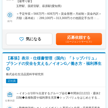
平均30代、2名とも男性
【最寄り駅】
■業務内容：
玉野駅、国府宮駅、萩原駅(愛知県)
◎フードコート店舗のメニュー企画・開発
■企業の魅力：
◎売上データを基にした商品改良
＜予定年収＞566万円～609万円＜賃金形態＞月給制＜賃金内訳＞
◇食卓に「美味しい笑顔」を生み出す
◎新ブランド立ち上げ時の商品設計
月額（基本給）：289,100円～313,300円その他固定手当/月：
2018年には、食品産業における卓越した取り組みと成果が認めら
◎オペレーションを考慮したメニュー開発
給与
28,000円固定残業手当/月：36,900円～39,700円（固定残業時間
れ、食品産業優良企業等表彰において「農林水産大臣賞」を受
◎店舗との連携による販売改善
10時間0分/月）超過した時間外労働の残業手当は追加支給＜月給
賞。また2019年にも地域社会への貢献が高く評価され、千葉県優
＞354,000円～381,000円（一律手当を含む）＜昇給有無＞有＜残
秀企業経営者表彰において「知事賞」を受賞するなど、企業とし
■キャリアステップ：
業手当＞有＜給与補足＞※ご経験に応じて決定■給与改定：年2回
ても多方面で認められる存在となっています。
応募依頼する
・3ヶ月後～：店舗訪問や試作を通じて現場理解を深め、既存商品
気になる
（1月・7月）■賞与：年2回（7月・12月）※入社時給与は総合職テ
◇持続可能な未来を目指す環境保護活動
（エージェントサービス）
の改良業務をご担当いただきます。
ーブルでの算出となる為、入社1年後に選択頂くテーブルにより最
再生可能エネルギーの活用を推進しており、2024年には自社物流
・半年後～：商品企画から原価設計、導入までを主体的に推進
大2.5万円減額となる可能性有。入社1年後原則5月にご自身の状況
センターの屋上に太陽光発電設備を設置し、電気使用量の約30％
し、商品開発案件をご担当いただきます。
に合わせて、エリア・ホームへの変更申請が可能（会社承認後の
に太陽光発電で得られた電力を活用しております。
・1年後～：主力商品の開発を担うほか、ご本人の希望や適性に応
適用）賃金はあくまでも目安の金額であり、選考を通じて上下す
様々な活動を通じて地球環境の保全に対して企業として貢献して
【幕張】表示・仕様書管理（国内）「トップバリュ」
じて新業態・新ブランド開発にも携わっていただきます。
る可能性があります。月給(月額)は固定手当を含めた表記です。
います。
ブランドの安全を支える／イオンG／働き方・福利厚生
◎
■仕事の魅力：
変更の範囲：会社の定める業務
・自分が考えた商品がすぐ店舗で販売される
株式会社生活品質科学研究所
・売上として結果が見える
正社員
・お客様の反応をダイレクトに感じられる
・新業態・新ブランドに関わることができる
～イオンが100％出資するグループ会社◆年間休日122日・週休2
■当社の特徴：
日制◆各種制度や福利厚生充実◆トップバリュをはじめとするイ
・小売（GMS）におけるフードコート事業のため、来店客層や購
仕事内容
オングループ各社の衣食住の品質課題解決に取り組む～
買データをもとにした商品設計が可能です。
■業務内容
・単なるメニュー開発ではなく、売上・回転・オペレーションを