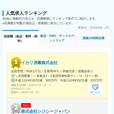
た設備のキッチンで、出来立ての商品を提供し、魅力的な商品を
繁忙期（10～12月）は1日2時間程度の残業や土曜出勤あり。
その場で作り上げるやりがいがあります。
時期により業務量に波があるため、メリハリある働き方が可能に
人気求人ランキング
なります。
■求める人物像：
dodaに掲載中の求人を、応募数順にランキング形式でご紹介します。
ゴディバの店舗では、大学生、短大生、専門学生、主婦／主夫な
■キャリアパス
※応募数が同数の場合は、新着順に表示しています。
ど、幅広い年代の方が活躍しています。副業やWワークをされて
入社後は現場理解を深め、主任クラスとしてご活躍していただき
更新日：
2026/8/9（日）
いる方、仕事にブランクのある方も大歓迎です。スイーツや洋菓
ます。
子が好きなあなたのご応募をお待ちしております。
人員管理や製造計画を担当。段階的に着実にステップアップでき
食品・GMS・ディスカウ
技術職（食品・香料・飼
残業20時間未満
る評価体制です。
ントストア
料）
変更の範囲：会社の定める業務
■企業の特徴
創業60年以上の実績を持ち、業務用食品分野で安定成長を継続。
現場ではチーム連携を重視し、OJTを中心に人材育成を実施。腰
イカリ消毒株式会社
を据えて働き続けられる環境です。
品質管理／年休127日／定着率94％／研修充実／退職金有り
＼全国募集！／各拠点1～2名採用★転勤ナシ／U・Iターン歓迎└配属先は100％希望を反映★マイカー通勤＆直行直帰OK（勤務地や現場による）＼積極採用エリア／【北海道】北海道／旭川市、北見市、釧路市【東北】宮城県／仙台市【関東】茨城県／つくば市 東京都／江東区、町田市、武蔵村山市 埼玉県／さいたま市、ふじみ野市 神奈川県／横浜市、藤沢市、伊勢原市 山梨県／中央市【東海】岐阜県／羽島市 愛知県／名古屋市、知立市 三重県／四日市市【北信越】新潟県／新潟市、長岡市【関西】京都府／京都市 大阪府／東大阪市 兵庫県／加古川市、神戸市、西宮市【中国】鳥取県／米子市 岡山県／岡山市【四国】徳島県／徳島市 広島県／福山市【九州】福岡県／福岡市 熊本県／熊本市 鹿児島県／鹿児島市※詳しい所在地は当社HPをご覧ください。https://www.ikari.co.jp/company/network/
変更の範囲：会社の定める業務
中途入社4年目/32歳 500万円 中途入社8年目/31歳 620万円
掲載予定期間：
2026/7/13（月）
〜
2026/10/11（日）
気になる
更新日：
2026/7/16（木）
New
株式会社シジシージャパン