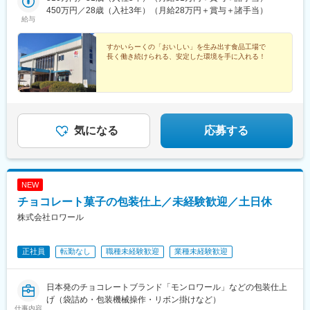
野2-11-10■相模原MDセンター神奈川県相模原市中央区田名塩田1-
450万円／28歳（入社3年）（月給28万円＋賞与＋諸手当）
給与
3-11■岐阜MDセンター岐阜県可児郡御嵩町御嵩字南山2188-56■西
宮MDセンター兵庫県西宮市鳴尾浜3-5-7■北九州MDセンター福岡
県北九州市若松区大字安瀬64-79※無料送迎バスを運行している工
すかいらーくの「おいしい」を生み出す食品工場で
長く働き続けられる、安定した環境を手に入れる！
場もございます。■受動喫煙対策／分煙：敷地内全面禁煙
気になる
応募する
NEW
チョコレート菓子の包装仕上／未経験歓迎／土日休
株式会社ロワール
正社員
転勤なし
職種未経験歓迎
業種未経験歓迎
日本発のチョコレートブランド「モンロワール」などの包装仕上
げ（袋詰め・包装機械操作・リボン掛けなど）
仕事内容