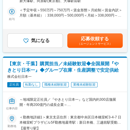
＜キャリアパス＞
新大塚駅、向原駅(東京都)、大塚駅前駅
USMH株式会社（共同持株会社／東京都千代田区神田駿河台）へ
「作って終わり」ではなく、成長できる工場です。
出向となります。
＜予定年収＞550万円～750万円＜賃金形態＞月給制＜賃金内訳＞
月額（基本給）：338,000円～500,000円＜月給＞338,000円～
（一例）
■具体的には
給与
500,000円＜昇給有無＞有＜残業手当＞有＜給与補足＞■昇給：年
製造スタッフ→ ラインリーダー→ 現場マネジメント・工程責任者
・商品開発に向けたリサーチ及び分析
1回（4月）■賞与：年2回（7月、12月）賃金はあくまでも目安の
※他にも 工場管理・生産管理・調達など幅広いキャリアパスをご
・商品仕様の決定及び原料の買い付け
金額であり、選考を通じて上下する可能性があります。月給(月額)
用意しております。若手のうちから現場を動かす経験ができ、製
・レシピ及び必要書類の作成、登録
は固定手当を含めた表記です。
造×マネジメントのキャリアを築けます。
応募依頼する
・販売計画及び販促施策の立案
気になる
（エージェントサービス）
・数値分析及び課題の抽出と改善対応
■工場の特徴：
対象カテゴリーは、米飯・寿司・温惣菜・冷惣菜・麺類・サンド
・「マジカルチョコリング」「クロワッサン」などの冷凍生地製
イッチ・フライなど多岐にわたります。幅広い領域で商品開発経
造拠点
験を積みながら、専門性を高められます。
・全国200店舗以上へ商品を供給する中核ファクトリー
【東京・千葉】購買担当／未経験歓迎◆全国展開『や
・生産・品質・人員をリードする重要ポジション
きとり日本一』◆グループ在庫・生産調整で安定供給
■このポジションの魅力
・若手でも現場マネジメントに挑戦可能
（1）商品開発の全工程に携われる
株式会社日本一
単なるレシピ開発ではなく、マーケット分析、商品企画、販促施
■オールハーツ・カンパニーとは：
正社員
転勤なし
職種未経験歓迎
業種未経験歓迎
策、売上分析までを一貫して担当します。商品を開発するだけで
「Heart Bread ANTIQUE」や「ねこねこ食パン」「Pastel」「世
なく、売れる商品へ育てる経験を積むことができます。
にもおいしいシリーズ」など、有名ベーカリーやパティスリーブ
（2）圧倒的なスケール感
ランドを複数運営する企業です。全国約200店舗の運営による市
～地域限定正社員／『やきとり日本一』など国内約300店舗展
グループ全体で約700店舗、1日約70万人のお客さまに商品を届け
場浸透力と、自社工場での製造から販売まで一体で行う体制が強
開・年商200億円の成長企業～
ています。自ら企画した商品が多くの売場に並び、多くのお客さ
仕事内容
固な競争力を支えてます。
まに利用されるやりがいがあります。
■業務内容：
＜勤務地詳細1＞東京支店住所：東京都中央区日本橋室町3-4-7 日
（3）一品を丁寧に育てる
変更の範囲：会社の定める業務
グループ全体の在庫管理および生産・調達業務を担当していただ
本橋室町プラザビル5F勤務地最寄駅：新日本橋、三越前駅受動喫
短期間で多くの商品を開発するのではなく、品質や収益性、販売
きます。社内外の関係者と連携しながら、安定した製品供給を支
勤務地
煙対策：屋内全面禁煙＜勤務地詳細2＞日本一ロジスティクス住
実績を追求しながら商品を育てるスタイルです。年間300～350商
【最寄り駅】