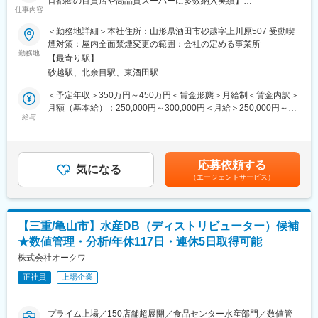
首都圏の百貨店や高品質スーパーに多数納入実績】
で絶大な支持を得ている当社の餃子は、1日200万個も売れる看板
仕事内容
商品です。餃子に使用される餡（あん）と皮は、毎日自社工場で
＼安定した業績の中で、管理職候補としてキャリアアップを目指
＜勤務地詳細＞本社住所：山形県酒田市砂越字上川原507 受動喫
製造し、各店舗へ配送しています。
せます／
煙対策：屋内全面禁煙変更の範囲：会社の定める事業所
株式会社サカタフーズは、無添加・国産素材・手作りにこだわっ
勤務地
■就業環境について：
【最寄り駅】
た食肉加工品を製造し、首都圏の百貨店や高品質スーパーへ多数
・平均残業時間は10時間程度です。
砂越駅、北余目駅、東酒田駅
納入しています。食の安全志向や健康志向の高まりを背景に安定
・年功序列の環境ではないため、主体的に業務に取り組むことで
した成長を続けており、さらなる体制強化を進めています。今回
＜予定年収＞350万円～450万円＜賃金形態＞月給制＜賃金内訳＞
キャリアアップができます。
募集するのは、生産管理業務を担い、将来的には管理職として組
月額（基本給）：250,000円～300,000円＜月給＞250,000円～
織をリードしていただくポジションです。
給与
300,000円＜昇給有無＞有＜残業手当＞有＜給与補足＞・業務手
■教育環境について：
当0～20,000円・昇給：1月あたり3,000～20,000円・賞与：年2回
未経験の方へのフォロー体制はバッチリです！入社後は、1週間の
■職務内容
前年度実績2か月分賃金はあくまでも目安の金額であり、選考を通
合宿研修や先輩社員とのOJT研修を実施しますので、会社概要や
食肉加工品の製造における生産管理業務をお任せします。具体的
じて上下する可能性があります。月給(月額)は固定手当を含めた表
社内のマナー、商品、1日の仕事の流れについてじっくり学んでく
応募依頼する
には、生産計画の策定、実績・在庫管理などを中心に、生産ライ
気になる
記です。
ださい。
（エージェントサービス）
ン全体を効率的かつ安定的に運営していく役割です。入社後半年
～1年程度は工場内作業を経験し、現場工程を理解していただきま
＜こんな方はぜひご応募ください！＞
す。その後、培った知識を活かしながら生産性向上や品質維持向
□王将が好き
上に取り組んでいただきます。
□製造スタッフとしてキャリアをスタートしたい
【三重/亀山市】水産DB（ディストリビューター）候補
□正社員にキャリアアップしたい
★数値管理・分析/年休117日・連休5日取得可能
■組織体制
□コツコツ作業をするのが得意
社長直下の製造部門には各管理職が配置され、以下4部門で構成さ
株式会社オークワ
□将来を見据えて、長く働けそうな職場を探している
れています。
正社員
上場企業
変更の範囲：会社の定める業務
原料部門（5名）：ブロック肉のカット
プライム上場／150店舗超展開／食品センター水産部門／数値管