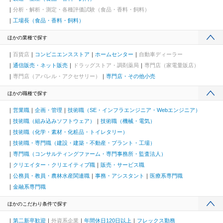
分析・解析・測定・各種評価試験（食品・香料・飼料）
工場長（食品・香料・飼料）
ほかの業種で探す
百貨店
コンビニエンスストア
ホームセンター
自動車ディーラー
通信販売・ネット販売
ドラッグストア・調剤薬局
専門店（家電量販店）
専門店（アパレル・アクセサリー）
専門店・その他小売
ほかの職種で探す
営業職
企画・管理
技術職（SE・インフラエンジニア・Webエンジニア）
技術職（組み込みソフトウェア）
技術職（機械・電気）
技術職（化学・素材・化粧品・トイレタリー）
技術職・専門職（建設・建築・不動産・プラント・工場）
専門職（コンサルティングファーム・専門事務所・監査法人）
クリエイター・クリエイティブ職
販売・サービス職
公務員・教員・農林水産関連職
事務・アシスタント
医療系専門職
金融系専門職
ほかのこだわり条件で探す
第二新卒歓迎
外資系企業
年間休日120日以上
フレックス勤務