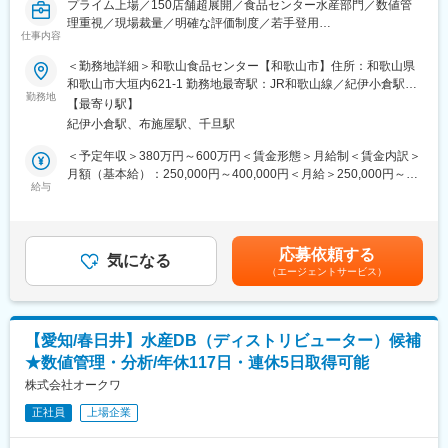
プライム上場／150店舗超展開／食品センター水産部門／数値管
理重視／現場裁量／明確な評価制度／若手登用
■キャリアパス：
仕事内容
地域密着で店舗を支える食品センターにて、商品供給の要となる
まずは「担当職」または「監督職」からスタートし、約1年間かけ
管理ポジション。加工技術よりも、データを基にした判断や仕組
＜勤務地詳細＞和歌山食品センター【和歌山市】住所：和歌山県
て現場の業務フローを習得していただきます。その後、適性を見
みづくりで現場を動かす力が活きる環境です。若手にも早期から
和歌山市大垣内621-1 勤務地最寄駅：JR和歌山線／紀伊小倉駅受
極めた上で「DB（ディストリビューター）」へと昇格し、経営職
役割を任せ、成果が評価に反映されます。
勤務地
動喫煙対策：敷地内喫煙可能場所あり変更の範囲：会社の定める
を目指していただく前提の採用です。将来的に「センター長」へ
【最寄り駅】
★若手からベテランまで継続的な成長をサポートしています。人
事業所
のステップアップも可能です！
紀伊小倉駅、布施屋駅、千旦駅
材育成にも非常に力を入れております。
＜予定年収＞380万円～600万円＜賃金形態＞月給制＜賃金内訳＞
■育成体制：
■働き方：
月額（基本給）：250,000円～400,000円＜月給＞250,000円～
◎若手向けの技術研修や中堅以降はリーダー研修などもあります
・年間休日117日
給与
400,000円＜昇給有無＞有＜残業手当＞有＜給与補足＞■賞与年2
◎また入社年次に合わせた、年次研修もあります
・残業は全社平均10時間程度
回（前年度実績3.2ヵ月分）■昇給年1回賃金はあくまでも目安の金
・休日出勤原則禁止
額であり、選考を通じて上下する可能性があります。月給(月額)は
■評価制度：
・半期に1回5連休取得可能
固定手当を含めた表記です。
店舗実績と勤務態度をもとに評価し、チーフの場合は4段階のグレ
応募依頼する
・年1回自己申告制度が有り、希望や適性により様々な職種に挑戦
気になる
ードで評価します。グレードが上がるにつれて、ご自身の評価・
（エージェントサービス）
が可能
実力に合った店舗へと配属いたします。より良い売場づくり・店
舗運営のための頑張りがしっかりと評価され、更なるステップア
■業務詳細：
ップにつながる環境です
同社の食品センター（水産部門）にて、各店舗への商品供給に関
【愛知/春日井】水産DB（ディストリビューター）候補
する管理業務全般をお任せします。
■特徴：
★数値管理・分析/年休117日・連休5日取得可能
■具体的には：
＜プライム市場上場企業＞和歌山県を中心に近畿・東海圏を中心
・商品管理：発注、入荷～出荷までの工程管理、在庫管理など
株式会社オークワ
に150店舗以上展開する当社。働き方改革で,平均月残業10h/半期
・マネジメント業務：歩留まりやコスト等の数値管理、効率的な
に1回5連休取得可能と働きやすさにも力を入れてます。
正社員
上場企業
稼働計画の立案・実行など
◎水産加工の技術よりも、PCを用いたデータ分析や数値管理、仕
変更の範囲：会社の定める業務