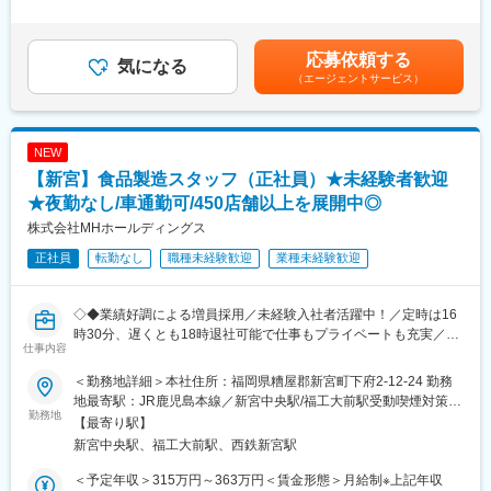
・茶葉を工場内で運搬し、加工工程へ円滑に供給
■組織体制：
はあくまでも目安の金額であり、年齢やスキルに応じて上下する
・機械へ茶葉を投入し、安定した加工ラインを維持
当社の製造部門は、魚の解体、加熱調理、盛り付け・包装の各課
可能性があります。■賞与あり：年2回（夏と冬）前年度支給実績
・茶葉の状態を確認し、品質ごとの選別業務を担当
に分かれており、それぞれの課で適性に合わせたリーダーを配置
計20万円～ 賃金はあくまでも目安の金額であり、選考を通じて
応募依頼する
・茶葉を適切なサイズへ整え、製品品質を均一化
気になる
しています。各課のリーダーは30代から40代後半と幅広い年齢層
上下する可能性があります。月給(月額)は固定手当を含めた表記で
（エージェントサービス）
・温度や茶葉の状態を見極め、お茶の香味を引き出す火入れ工程
で構成され、チームワークを重視しながら業務を行っています！
す。
※30kg程の茶葉の入った段ボールを70cmの高さの投入口に入れる
作業があります。
■キャリアパス：
適性により開発・衛生管理業務・バイヤー・調達（ポジションご
NEW
■組織環境
と）を兼務にてお任せします。希望することで様々な道を歩んで
【新宮】食品製造スタッフ（正社員）★未経験者歓迎
製茶工場は2拠点あり、拠点ごとに中心メンバーが1、2名在籍し
いくことができます。
アルバイト数名と連携する体制です。少人数のため役割の幅が広
★夜勤なし/車通勤可/450店舗以上を展開中◎
く、加工工程全体を学べます。異業種・未経験から入社した社員
■企業の特徴／魅力：
株式会社MHホールディングス
も多く、育成を前提とした環境です。現場判断が早く、相談や質
当社は創業より90年以上にわたり、広島中央卸売市場に隣接した
正社員
転勤なし
職種未経験歓迎
業種未経験歓迎
問もしやすい職場です。
立地を活かし、新鮮な魚を厳選して仕入れ、こだわりの調理方法
で惣菜を提供しています。直営店10店舗を展開し、1日15,000食
■キャリア
を売り上げる実績があります。
◇◆業績好調による増員採用／未経験入社者活躍中！／定時は16
（1）入社直後は茶葉の運搬や機械への投入を担当し、工場全体の
時30分、遅くとも18時退社可能で仕事もプライベートも充実／夜
流れや茶葉の特徴を習得します。
変更の範囲：会社の定める業務
仕事内容
勤無し・急な呼び出しもほとんどありません◆◇
（2）半年～1年後は選別や切断工程を担当し、品質を見極める技
術を身につけます。
＜勤務地詳細＞本社住所：福岡県糟屋郡新宮町下府2-12-24 勤務
■業務内容
（3）1～2年後には火入れ工程に挑戦し、温度や湿度を調整しな
地最寄駅：JR鹿児島本線／新宮中央駅/福工大前駅受動喫煙対策：
店舗で販売する惣菜の製造を中心に行います。食品の生産業務、
勤務地
がらお茶の味と香りを引き出す技術を習得します。
屋内全面禁煙変更の範囲：会社の定める事業所
【最寄り駅】
製造調整、食品発注、パート社員の管理含むライン管理を担当い
新宮中央駅、福工大前駅、西鉄新宮駅
ただきます。製造業務は主に、冷凍トンカツや冷凍メンチカツな
■就業環境
ど揚げ物を中心に製造するラインと、和惣菜を生産するラインが
繁忙期を除き土日祝休みで安定した働き方が可能です。残業は月0
＜予定年収＞315万円～363万円＜賃金形態＞月給制※上記年収