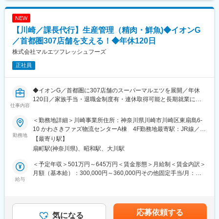
NEW
【川崎／課長代行】生産管理（精肉・鮮魚)◆イオンG
／首都圏307店舗を支える！◆年休120日
株式会社マルエツフレッシュフーズ
正社員
◆イオンG／首都圏に307店舗のスーパーマルエツを展開／年休
120日／家族手当・退職金制度有・連休取得可能と長期就業にも
仕事内容
安心の制度充実◎
＜勤務地詳細＞川崎事業所住所：神奈川県川崎市川崎区東扇島6‐
当社は、親会社マルエツが運営するスーパー（マルエツ／マルエ
10 かわさきファズ物流センターA棟 4F勤務地最寄駅：JR線／川
ツプチ／リンコスなど）向けに、生鮮・惣菜（中食）の加工・製
勤務地
崎駅受動喫煙対策：屋内全面禁煙変更の範囲：会社の定める事業
【最寄り駅】
造を担うグループ中核企業です。
所
扇町駅(神奈川県)、昭和駅、大川駅
イオングループの安定基盤のもと、食品の安全・安定供給を支え
ています。
＜予定年収＞501万円～645万円＜賃金形態＞月給制＜賃金内訳＞
月額（基本給）：300,000円～360,000円その他固定手当/月：
■業務内容
給与
60,000円～100,000円＜月給＞360,000円～460,000円＜昇給有無
生鮮プロセスセンター（精肉・鮮魚）の生産管理(課長代行)とし
＞有＜残業手当＞有＜給与補足＞これまでのご実績等を考慮の
て、現場の安定運用をミッションとし、製造工程管理・人員管
上、当社規定により決定します。■賞与実績：年2回■昇給：年1
理・マネジメントを担っていただきます。精肉・鮮魚それぞれ1名
回 賃金はあくまでも目安の金額であり、選考を通じて上下する
応募依頼する
ずつ募集しています。
気になる
可能性があります。月給(月額)は固定手当を含めた表記です。