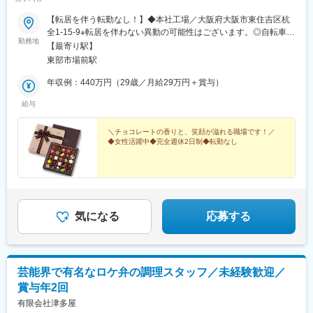
【転居を伴う転勤なし！】◆本社工場／大阪府大阪市東住吉区杭
全1-15-9※転居を伴わない異動の可能性はございます。◎自転車・
勤務地
バイク通勤可◎受動喫煙対策：喫煙所設置
【最寄り駅】
東部市場前駅
年収例：440万円（29歳／月給29万円＋賞与）
給与
＼チョコレートの香りと、笑顔が溢れる職場です！／
◆女性活躍中◆完全週休2日制◆転勤なし
気になる
応募する
芸能界で有名なロケ弁の調理スタッフ／未経験歓迎／
賞与年2回
有限会社津多屋