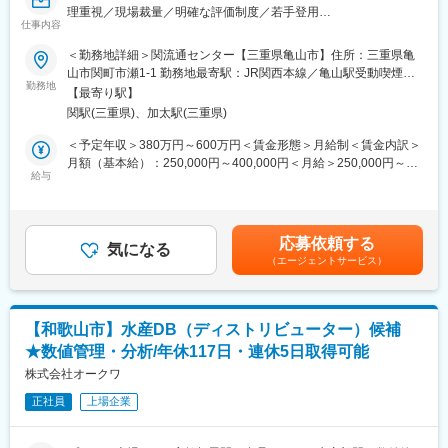
成形部門（4名）：ハンバーグ・つくねの成形
理重視／現場裁量／明確な評価制度／若手登用
仕事内容
地域密着で店舗を支える食品センターにて、商品供給の要となる
包装部門（13名）：袋詰め
管理ポジション。加工技術よりも、データを基にした判断や仕組
＜勤務地詳細＞関流通センター【三重県亀山市】住所：三重県亀
みづくりで現場を動かす力が活きる環境です。若手にも早期から
山市関町市瀬1-1 勤務地最寄駅：JR関西本線／亀山駅受動喫煙対
出荷部門（8名）：製品仕分け・箱詰め
役割を任せ、成果が評価に反映されます。
勤務地
策：敷地内喫煙可能場所あり変更の範囲：会社の定める事業所
【最寄り駅】
★若手からベテランまで継続的な成長をサポートしています。人
将来的には製造チームの責任者候補として、各部門と連携を取り
関駅(三重県)、加太駅(三重県)
材育成にも非常に力を入れております。
ながら製造業務全般を管理いただくことを期待しています。
＜予定年収＞380万円～600万円＜賃金形態＞月給制＜賃金内訳＞
■働き方：
月額（基本給）：250,000円～400,000円＜月給＞250,000円～
■募集背景
・年間休日117日
給与
400,000円＜昇給有無＞有＜残業手当＞有＜給与補足＞■賞与年2
業績は安定している一方で、多くの引き合いに応えきれていない
・残業は全社平均10時間程度
回（前年度実績3.2ヵ月分）■昇給年1回賃金はあくまでも目安の金
状況です。お取引先や消費者への安定供給を続けるため、生産管
・休日出勤原則禁止
額であり、選考を通じて上下する可能性があります。月給(月額)は
理・品質管理の改善を主導できる人材が求められています。
・半期に1回5連休取得可能
固定手当を含めた表記です。
応募依頼する
・年1回自己申告制度が有り、希望や適性により様々な職種に挑戦
気になる
■当社の特徴・環境
（エージェントサービス）
が可能
本社工場は2015年に完成した衛生的で快適な施設で、事務所や出
荷棟も改装済み。働きやすい環境が整っています。さらに、当社
■業務詳細：
製品は2023年「山形のうまいものファインフードコンテスト」優
同社の食品センター（水産部門）にて、各店舗への商品供給に関
秀賞、DLGコンテスト金賞を受賞するなど、国内外で高い評価を
【和歌山市】水産DB（ディストリビューター）候補
する管理業務全般をお任せします。
獲得しています。
★数値管理・分析/年休117日・連休5日取得可能
■具体的には：
・商品管理：発注、入荷～出荷までの工程管理、在庫管理など
株式会社オークワ
変更の範囲：会社の定める業務
・マネジメント業務：歩留まりやコスト等の数値管理、効率的な
正社員
上場企業
稼働計画の立案・実行など
◎水産加工の技術よりも、PCを用いたデータ分析や数値管理、仕
組みづくりのマネジメント能力を重視するポジションです。