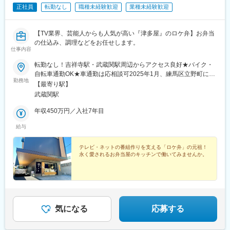
正社員
転勤なし
職種未経験歓迎
業種未経験歓迎
【TV業界、芸能人からも人気が高い『津多屋』のロケ弁】お弁当
の仕込み、調理などをお任せします。
仕事内容
転勤なし！吉祥寺駅・武蔵関駅周辺からアクセス良好★バイク・
自転車通勤OK★車通勤は応相談可2025年1月、練馬区立野町に新
勤務地
工場がオープンしました！まだキレイで新しい工場で、フレッシ
【最寄り駅】
ュな気分で働けますよ！■東京都練馬区立野町14-25＜アクセス
武蔵関駅
＞・JR線「吉祥寺駅」よりバスで5分、バス停「武蔵野寮前」下
車スグ・西武新宿線「武蔵関駅」よりバスで7分、バス停「関町南
年収450万円／入社7年目
二丁目」下車スグ・西武新宿線「上石神井駅」よりバスで10分、
給与
バス停「関町南二丁目」下車スグ※受動喫煙対策：屋内禁煙
テレビ・ネットの番組作りを支える「ロケ弁」の元祖！
永く愛されるお弁当屋のキッチンで働いてみませんか。
気になる
応募する