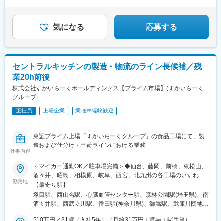
気になる
応募する
セントラルキッチンの製造・物流のライン長候補／残
業20h前後
株式会社すかいらーくホールディングス【プライム市場】(すかいらーく
グループ)
正社員
上場企業
業種未経験歓迎
東証プライム上場「すかいらーくグループ」の食品工場にて、製
造および仕分け・出荷ラインにおける業務
仕事内容
＜マイカー通勤OK／駐車場完備＞◆仙台、藤岡、前橋、東松山、
酒々井、昭島、相模原、岐阜、西宮、北九州の各工場のいずれか※
勤務地
選考時に勤務地のご希望をお伺いします■仙台MDセンター宮城県
【最寄り駅】
黒川郡大衡村松の平2-5■藤岡工場群馬県藤岡市中大塚1065-4■前
塚目駅、西山名駅、心臓血管センター駅、森林公園駅(埼玉県)、南
橋工場群馬県前橋市小坂子町921-1■東松山MDセンター埼玉県東
酒々井駅、西武立川駅、番田駅(神奈川県)、御嵩駅、武庫川団地前
松山市新郷88-37東松山工業団地内■酒々井MDセンター千葉県印
駅、若松駅
旛郡酒々井町墨字木戸1577-1■昭島MDセンター東京都昭島市武蔵
510万円／31歳（入社5年）（月給31万円＋賞与＋諸手当）