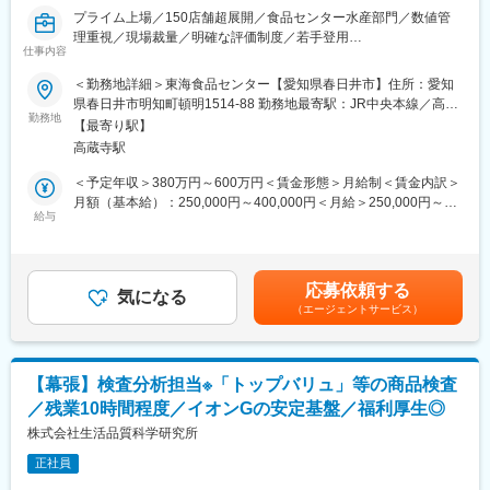
組みづくりのマネジメント能力を重視するポジションです。
プライム上場／150店舗超展開／食品センター水産部門／数値管
理重視／現場裁量／明確な評価制度／若手登用
■キャリアパス：
仕事内容
地域密着で店舗を支える食品センターにて、商品供給の要となる
まずは「担当職」または「監督職」からスタートし、約1年間かけ
管理ポジション。加工技術よりも、データを基にした判断や仕組
＜勤務地詳細＞東海食品センター【愛知県春日井市】住所：愛知
て現場の業務フローを習得していただきます。その後、適性を見
みづくりで現場を動かす力が活きる環境です。若手にも早期から
県春日井市明知町頓明1514-88 勤務地最寄駅：JR中央本線／高蔵
極めた上で「DB（ディストリビューター）」へと昇格し、経営職
役割を任せ、成果が評価に反映されます。
勤務地
寺駅受動喫煙対策：敷地内喫煙可能場所あり変更の範囲：会社の
を目指していただく前提の採用です。将来的に「センター長」へ
【最寄り駅】
★若手からベテランまで継続的な成長をサポートしています。人
定める事業所
のステップアップも可能です！
高蔵寺駅
材育成にも非常に力を入れております。
＜予定年収＞380万円～600万円＜賃金形態＞月給制＜賃金内訳＞
■育成体制：
■働き方：
月額（基本給）：250,000円～400,000円＜月給＞250,000円～
◎若手向けの技術研修や中堅以降はリーダー研修などもあります
・年間休日117日
給与
400,000円＜昇給有無＞有＜残業手当＞有＜給与補足＞■賞与年2
◎また入社年次に合わせた、年次研修もあります
・残業は全社平均10時間程度
回（前年度実績3.2ヵ月分）■昇給年1回賃金はあくまでも目安の金
・休日出勤原則禁止
額であり、選考を通じて上下する可能性があります。月給(月額)は
■評価制度：
・半期に1回5連休取得可能
固定手当を含めた表記です。
店舗実績と勤務態度をもとに評価し、チーフの場合は4段階のグレ
応募依頼する
・年1回自己申告制度が有り、希望や適性により様々な職種に挑戦
気になる
ードで評価します。グレードが上がるにつれて、ご自身の評価・
（エージェントサービス）
が可能
実力に合った店舗へと配属いたします。より良い売場づくり・店
舗運営のための頑張りがしっかりと評価され、更なるステップア
■業務詳細：
ップにつながる環境です
同社の食品センター（水産部門）にて、各店舗への商品供給に関
【幕張】検査分析担当※「トップバリュ」等の商品検査
する管理業務全般をお任せします。
■特徴：
／残業10時間程度／イオンGの安定基盤／福利厚生◎
■具体的には：
＜プライム市場上場企業＞和歌山県を中心に近畿・東海圏を中心
・商品管理：発注、入荷～出荷までの工程管理、在庫管理など
株式会社生活品質科学研究所
に150店舗以上展開する当社。働き方改革で,平均月残業10h/半期
・マネジメント業務：歩留まりやコスト等の数値管理、効率的な
に1回5連休取得可能と働きやすさにも力を入れてます。
正社員
稼働計画の立案・実行など