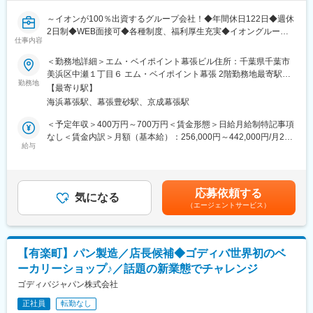
◎水産加工の技術よりも、PCを用いたデータ分析や数値管理、仕
変更の範囲：会社の定める業務
組みづくりのマネジメント能力を重視するポジションです。
～イオンが100％出資するグループ会社！◆年間休日122日◆週休
2日制◆WEB面接可◆各種制度、福利厚生充実◆イオングループ
■キャリアパス：
仕事内容
各社の衣食住の品質課題の解決に取り組む◆メンバーからグルー
まずは「担当職」または「監督職」からスタートし、約1年間かけ
プリーダークラスでの採用～
＜勤務地詳細＞エム・ベイポイント幕張ビル住所：千葉県千葉市
て現場の業務フローを習得していただきます。その後、適性を見
■業務内容
美浜区中瀬１丁目６ エム・ベイポイント幕張 2階勤務地最寄駅：
極めた上で「DB（ディストリビューター）」へと昇格し、経営職
「トップバリュ」をはじめイオングループ各店で扱われる食品・
勤務地
海浜幕張駅受動喫煙対策：敷地内全面禁煙変更の範囲：会社の定
を目指していただく前提の採用です。将来的に「センター長」へ
【最寄り駅】
化粧品などの検査や運用管理をお任せします。将来的には、衣
める事業所
のステップアップも可能です！
海浜幕張駅、幕張豊砂駅、京成幕張駅
料、日用雑貨などの様々な商品にも携わることができる職場で
す。
＜予定年収＞400万円～700万円＜賃金形態＞日給月給制特記事項
■育成体制：
■業務内容詳細
なし＜賃金内訳＞月額（基本給）：256,000円～442,000円/月20
◎若手向けの技術研修や中堅以降はリーダー研修などもあります
・食品や化粧品を中心とした微生物／食物アレルゲン／遺伝子な
給与
日間勤務想定＜想定月額＞256,000円～442,000円＜昇給有無＞有
◎また入社年次に合わせた、年次研修もあります
どの分析
＜残業手当＞有＜給与補足＞※賞与実績：平均３．6か月※ご経
・分析結果の確認と分析手法の検証
験・スキルを考慮し、社内規定に基づき決定します賃金はあくま
■評価制度：
・臭気や異物の分析、官能評価の運用管理
でも目安の金額であり、選考を通じて上下する可能性がありま
店舗実績と勤務態度をもとに評価し、チーフの場合は4段階のグレ
応募依頼する
・商品の仕様書から考えられるリスクや商品特性を考慮した検査
気になる
す。月給(月額)は固定手当を含めた表記です。
ードで評価します。グレードが上がるにつれて、ご自身の評価・
（エージェントサービス）
提案（例、PB商品、輸入商品などの商品検査設計）
実力に合った店舗へと配属いたします。より良い売場づくり・店
・店内加工食品の消費期限設定の為の検査提案等
舗運営のための頑張りがしっかりと評価され、更なるステップア
■組織について：
ップにつながる環境です
食品理化学検査・食品微生物検査・食品生化学検査と3つのグルー
【有楽町】パン製造／店長候補◆ゴディバ世界初のベ
プに分かれて検査を行っており、検査を行っているものは大阪エ
■特徴：
ーカリーショップ♪／話題の新業態でチャレンジ
リアも含め30名程度の人数で構成されています。中途入社者も多
＜プライム市場上場企業＞和歌山県を中心に近畿・東海圏を中心
く馴染みやすい環境があります。
ゴディバジャパン株式会社
に150店舗以上展開する当社。働き方改革で,平均月残業10h/半期
■働き方：
に1回5連休取得可能と働きやすさにも力を入れてます。
正社員
転勤なし
1ヵ月単位の変形労働時間制 総労働時間（1ヵ月）160～177時間