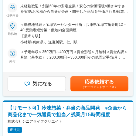
す。
未経験歓迎！創業60年の安定企業！安心の労働環境×働きやすさ
を実現/お客様から自身が企画・開発した商品を評価される/残業少
ベーカリーキッチンと低温ルームキッチンを備えていますので、
仕事内容
な目/やる気があれば早期キャリアアップも可能
出来立てが楽しめることはもちろんのこと、店内で作ったチョコ
レートやクリームで仕上げるなどこだわりの商品ばかり。
＜勤務地詳細＞宝塚第一センター住所：兵庫県宝塚市亀井町12－
■職務内容：
品揃えも豊富で、チョコレートコロネ・クリームパン・カレーパ
40 受動喫煙対策：敷地内全面禁煙
精肉加工・お弁当・おにぎり・パン・ドーナツなどの製造スタッ
ンなど約30種類を販売します！
勤務地
【最寄り駅】
フを募集致します。各種製造を実施致します。商品企画～製造に
私たちと一緒に「パン」を通してチョコレートやカカオの魅力を
小林駅(兵庫県)、逆瀬川駅、仁川駅
も携わって頂きます。
お届けしませんか。
＜予定年収＞350万円～400万円＜賃金形態＞月給制＜賃金内訳＞
■業務詳細：
■求める人物像：
月額（基本給）：200,000円～350,000円その他固定手当/月：
各種精肉加工・お弁当・おにぎり・パン・ドーナツの製造
ゴディバの店舗では、大学生、短大生、専門学生、主婦／主夫な
給与
100,000円～120,000円＜月給＞300,000円～470,000円＜昇給有
・製造作業
ど、幅広い年代の方が活躍しています。
無＞有＜残業手当＞有＜給与補足＞※年齢や経験に応じ年収が増減
・商品開発
仕事にブランクのある方も大歓迎です。スイーツや洋菓子が好き
する可能性があります。■昇給：有■賞与：年2回（平均実績2か月
・原料発注業務
なあなたのご応募をお待ちしております。
分）+決算賞与あり賃金はあくまでも目安の金額であり、選考を通
応募依頼する
・日報等の作成、在庫管理など
気になる
じて上下する可能性があります。月給(月額)は固定手当を含めた表
（エージェントサービス）
～入社後の流れ～
■働き方について：
記です。
入社後は、先輩スタッフが一緒に仕事をしながら業務を教え、各
・有給取得が取りやすい環境◎
種製造を一から習得することが可能です。
└月８日休（繁忙期は月7日休の場合あり）ですが、昨年度の有給
ゆくゆくは現場のマネジメントやリーダーポジションとして現場
取得の実績は14日と実際には120日を平均で休まれる方が多いで
【リモート可】冷凍惣菜・弁当の商品開発 ※企画から
を管理していただくことも可能です。
す。
商品化まで一気通貫で担当／残業月15時間程度
・残業ほぼなし（平均残業は4.25時間）◎
■研修制度
株式会社シニアライフクリエイト
└ほぼ残業がなく、プライベートとの両立が取りやすい環境
入社後製造現場でのOJTを中心に業務を覚えていただき、習得頂
・産育休の制度も充実している◎など、ライフステージが変わっ
正社員
きます。できる範囲から少しづつ進めていただきます。
ても安心して働いていただけます。