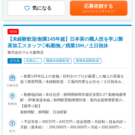
■業務概要：
・シフト調整により夏季など連続休暇の取得も可能
可能性があります。月給(月額)は固定手当を含めた表記です。
応募依頼する
シフト管理や発注、品質管理、工程管理を担当し、現場での作業
気になる
・コンプライアンス順守を重視
（エージェントサービス）
をご担当いただきます。魚の鮮度を保ちながら、美味しさにこだ
→ 管理職も残業時間を厳格に管理（月30時間未満必須）
わった惣菜作りに携わることができるポジションです。
■充実した福利厚生
■入社後の流れ
・マルエツグループの福利厚生に加え、独自の福利厚生も充実し
NEW
入社後半年～1年ほどで業務に慣れていただき、その後課長に就任
ており、何十年も勤め上げる方が多く在籍しています。
【未経験歓迎/創業145年超】日本茶の職人技を学ぶ製
する流れです。まずは作業の工程を覚えるところからスタートし
・川崎事業所には食堂もあり利用可能。お弁当を頂くことも可
ます。配属はご経験に応じて決まり、（1）下処理・選別、（2）
茶加工スタッフ◇転勤無／残業10H／土日祝休
能。
調理工程（製造1課）、（3）調理したものを容器に詰めて完成品
・マルエツでのお買い物も従業員価格で利用できます。
株式会社マルモ森商店
にする（製造2課）のどこかの部門の課長として勤務していただき
正社員
転勤なし
職種未経験歓迎
業種未経験歓迎
ます。
■モデル年収
管理職
■主な業務内容：
30歳課長代行：
～創業145年以上の老舗／目利きのプロが厳選した極上の茶葉を
・シフト管理と発注業務
年収4,026,200円～4,682,800円
扱う製茶問屋／未経験歓迎・工場内作業をお任せ／土日祝休み～
・鮮度を保つための品質管理
35歳課長：
仕事内容
・工程管理
年収4,379,000円～5,219,000円
■業務内容
・魚のさばきや味付けなどの調理作業
＜勤務地詳細＞本社住所：静岡県静岡市葵区安西3-27 勤務地最寄
※ご応募いただいた方のスキルやご評価によって決定いたします。
創業145年以上の製茶問屋にて、日本茶の品質を支える製茶仕上
駅：JR東海道本線／静岡駅受動喫煙対策：屋内全面禁煙変更の範
加工を担当します。単なる工場作業ではなく、お茶の味や香りを
勤務地
■加工の流れ：
囲：会社の定める事業所
変更の範囲：会社の定める業務
【最寄り駅】
整え、商品価値を高めていただきます。入社後は運搬やライン業
・魚をブロックに解体する
新静岡駅、静岡駅、日吉町駅
務から学び、段階的に選別・切断・火入れの技術を習得します。
・塩漬けする（1日置くことで色付け＆おいしさアップ）
将来的には職人技が求められる加工工程にも携わり、専門性を高
・惣菜業を始めて40年変わらないタレにて味付け
＜予定年収＞300万円～420万円＜賃金形態＞月給制＜賃金内訳＞
めていただくことを期待しています。
※魚の味で勝負する惣菜づくりにこだわっています！
月額（基本給）：200,000円～300,000円＜月給＞200,000円～
＜具体的な業務内容＞
給与
300,000円＜昇給有無＞有＜残業手当＞有＜給与補足＞※予定年収