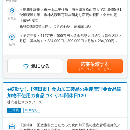
仕事内容
社～
■会社について：
イオン株式会社が100％出資するグループ会社です。グループ共
＜勤務地詳細＞東松山工場住所：埼玉県東松山市大字新郷405番1
■業務内容：
通の福利厚生／定年60歳、65歳までの継続雇用等充実の制度があ
受動喫煙対策：敷地内喫煙可能場所あり変更の範囲：会社の定め
「餃子の王将」を全国展開する当社の埼玉工場内にて、障がいの
勤務地
ります。
る事業所
【最寄り駅】
ある従業員と一緒に働き、安心安全な職場環境の確保を目指して
取り扱う商品の多くは「トップバリュ」ブランドであり、アジア
森林公園駅(埼玉県)、つきのわ駅、武蔵嵐山駅
いただきます。
各国でも名の通ったブランドを品質管理・品質保証の側面から支
えています。
＜予定年収＞414万円～500万円＜賃金形態＞月給制＜賃金内訳＞
◎製造のお仕事：
月額（基本給）：284,000円～300,000円＜月給＞284,000円～
まずは製造工程や製品について学んでいただきます。
給与
変更の範囲：会社の定める業務
300,000円＜昇給有無＞有＜残業手当＞有＜給与補足＞※上記年収
その後、製造現場の運営方法を習得いただき、人員配置、シフト
は諸手当・残業時間を含む金額です。■昇給：年1回■賞与：年2回
提案などをお任せします。
（7月、12月／過去実績2～3ヶ月）■全国社員（月給）大卒：
ゆくゆくは製造責任者として担当の製造現場を牽引いただきま
284,000円～専門・短大卒：243,500円～高卒：236,500円～賃金
応募依頼する
す。
気になる
はあくまでも目安の金額であり、選考を通じて上下する可能性が
（エージェントサービス）
あります。月給(月額)は固定手当を含めた表記です。
◎障害者社員指導員：
障害者雇用に関する知識を習得いただき、一緒に働く障害のある
従業員の業務サポートを行います。
※転勤なし【酒田市】食肉加工製品の生産管理◆食品添
入社後は現場での作業を経験し、業務理解を深めたうえで、習熟
加物不使用の食品づくり/年間休日120
度に応じて段階的に管理・指導業務を担っていただきます。
障害者の職業生活をサポートするための社内、外部講習を受講い
株式会社サカタフーズ
ただくなど、しっかりサポートしますのでご安心ください。
正社員
転勤なし
＜扱うもの＞
餃子をはじめ、豚肉・鶏肉・野菜などの食材となります。
【無添加・国産素材にこだわった食肉加工品の生産管理職募集／
お店での焼きたての味はもちろん、家庭で焼いても美味しいこと