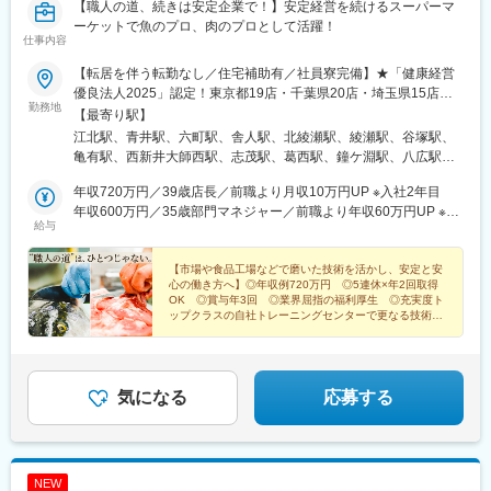
【職人の道、続きは安定企業で！】安定経営を続けるスーパーマ
ーケットで魚のプロ、肉のプロとして活躍！
仕事内容
【転居を伴う転勤なし／住宅補助有／社員寮完備】★「健康経営
優良法人2025」認定！東京都19店・千葉県20店・埼玉県15店、
勤務地
全店舗で募集！※居住地や希望を考慮し片道60分以内で勤務地を
【最寄り駅】
決定します※社員寮入寮・住宅支援手当支給あり（規定あり）※マ
江北駅、青井駅、六町駅、舎人駅、北綾瀬駅、綾瀬駅、谷塚駅、
イカー通勤OK！※入社時引っ越し費用補助あり（30歳未満／上限
亀有駅、西新井大師西駅、志茂駅、葛西駅、鐘ケ淵駅、八広駅、
10万円／規定あり）／U・Iターンも支援★5/22に川口朝日店
上板橋駅、浮間舟渡駅、お花茶屋駅、三軒茶屋駅、船堀駅、岩槻
NEW OPEN！＜ 東京都／19店舗 ＞足立区・江戸川区・墨田
年収720万円／39歳店長／前職より月収10万円UP ※入社2年目
駅、東大宮駅、北戸田駅、浦和駅、戸田公園駅、せんげん台駅、
区・板橋区・葛飾区・世田谷区＜ 千葉県／20店舗 ＞千葉市・
年収600万円／35歳部門マネジャー／前職より年収60万円UP ※入
新越谷駅、獨協大学前駅、新田駅(埼玉県)、草加駅、八木崎駅、東
給与
船橋市・松戸市・流山市・市川市・柏市・野田市・習志野市＜
社5年目
武動物公園駅、西川口駅、南鳩ケ谷駅、みどり台駅、大森台駅、
埼玉県／15店舗 ＞さいたま市・戸田市・越谷市・草加市・春日
天台駅、西船橋駅、北松戸駅、くぬぎ山駅、元山駅(千葉県)、高柳
部市・北葛飾郡・川口市★社員目線に立った働きやすい就業環境
【市場や食品工場などで磨いた技術を活かし、安定と安
駅、五香駅、東松戸駅、南柏駅、北国分駅、京成八幡駅、下総中
心の働き方へ】◎年収例720万円 ◎5連休×年2回取得
より、「健康経営優良法人2025」に認定されました！
山駅、増尾駅、豊四季駅、七光台駅、新習志野駅、柏たなか駅、
OK ◎賞与年3回 ◎業界屈指の福利厚生 ◎充実度ト
北柏駅、谷在家駅、東向島駅、西太子堂駅、南越谷駅、作草部
ップクラスの自社トレーニングセンターで更なる技術向
上を目指せる ◎営業利益率は業界平均の約3倍
駅、京成西船駅、原木中山駅、新柏駅
気になる
応募する
NEW