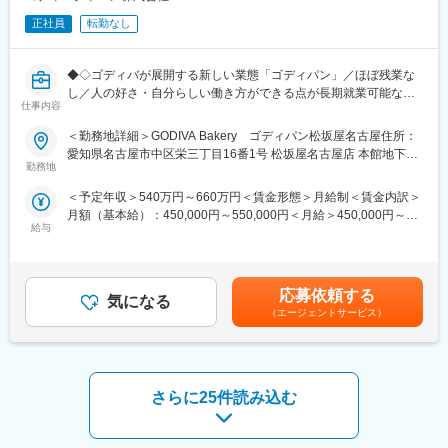
現場、組織の理解を深める⇒各現場の役割、人員の理解
業界の幅広い知識や調整力を身につけられます。営業・品質管
正社員
転勤なし
理・物流など多部署との協業経験も積める環境です。
STEP2：どこかの部署の管理職
工場内の１部署をまとめ、製造予定通りに商品を製造する
変更の範囲：会社の定める業務
◆◇ゴディバが展開する新しい業態「ゴディパン」／ほぼ残業な
原価計算、人員配置、受発注業務、製造予定
し／人の好さ・自分らしい働き方ができる点が長期就業可能な秘
仕事内容
訣◆◇
STEP3：３部署をまとめ、製造予定を管理する
＜勤務地詳細＞GODIVA Bakery ゴディパン松坂屋名古屋住所：
原価計算、人員配置、受発注業務、製造予定
■業務内容：
愛知県名古屋市中区栄三丁目16番1号 松坂屋名古屋店 本館地下2
ゴディパンの直営店舗にて、パン製造業務をご担当いただきま
勤務地
階勤務地最寄駅：地下鉄名城線／矢場町駅受動喫煙対策：屋内全
STEP4：工場全体の統括を行う
す。
面禁煙変更の範囲：会社の定める事業所
工場での月次試算表を作成しながら、管理を進め、黒字化を目指
＜予定年収＞540万円～660万円＜賃金形態＞月給制＜賃金内訳＞
・パンの販売および接客全般
す
月額（基本給）：450,000円～550,000円＜月給＞450,000円～
・生地作り、成形、焼き上げ
給与
550,000円＜昇給有無＞有＜残業手当＞有＜給与補足＞※給与につ
・商品の梱包、品出し、陳列
＜商材について＞
いては、経験・スキルを考慮の上決定します。■別途年4回インセ
・店内の装飾や売り場作り など
冷凍惣菜、蒲鉾、スモークサーモンなど業務用食品を幅広く製
ンティブあり■昇給：年1回（4月）賃金はあくまでも目安の金額
業務の流れやコツは、入社後に丁寧にお教えしますのでご安心く
造。日常の食シーンを支える商材に携わります。
であり、選考を通じて上下する可能性があります。月給(月額)は固
ださい。
応募依頼する
気になる
定手当を含めた表記です。
（エージェントサービス）
■組織構成
■募集背景：
全体約50名（契約社員なども含む)。パートは50代中心、正社員は
ゴディバが展開する新しい業態「ゴディパン」の第2号店を名古屋
20代～50代が在籍。
にオープンするにあたり、オープニングスタッフを募集します。
係長4名・主任3名体制で、穏やかで協力的な風土が特徴。長く働
ゴディパンは「町のパン屋さん meets ゴディバ」をコンセプト
く社員も多く、相談しやすい環境です。
さらに25件読み込む
に、日常の中でゴディバを楽しめるベーカリーブランドです。日
本で愛されるパンにショコラティエの新たな発想を加え、チョコ
■働き方
レートやカカオの魅力をパンを通じてお届けしています。充実し
通常期は残業が少ないのが特徴です。