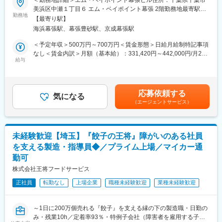
＜勤務地詳細＞エム・ベイポイント幕張ビル住所：千葉県千葉市
トップバリュをはじめとるするイオングループで販売する食品の
含めた“売れる仕組み”をつくる商品開発が特徴です。
美浜区中瀬１丁目６ エム・ベイポイント幕張 2階勤務地最寄駅：
新商品・仕様変更商品の表示確認業務です。取引先の登録データ
勤務地
海浜幕張駅受動喫煙対策：敷地内全面禁煙変更の範囲：会社の定
【最寄り駅】
とパッケージ表示を照合し、食品表示法や関連法令、グループ基
変更の範囲：会社内での全ての業務
める事業所
海浜幕張駅、幕張豊砂駅、京成幕張駅
準に基づき正しい情報が記載されているかをチェックしていただ
きます。
＜予定年収＞500万円～700万円＜賃金形態＞日給月給制特記事項
■業務内容詳細
なし＜賃金内訳＞月額（基本給）：331,420円～442,000円/月20
・原材料表示、添加物表示、アレルギー表示等の確認
給与
日間勤務想定＜想定月額＞331,420円～442,000円＜昇給有無＞有
・パッケージ表示と仕様書データの照合
＜残業手当＞有＜給与補足＞予定年収はあくまでも目安の金額で
・法令および社内基準への適合確認
あり、選考を通じて上下する可能性があります賃金はあくまでも
・表示内容に関する指摘、改善提案
目安の金額であり、選考を通じて上下する可能性があります。月
応募依頼する
■組織構成：
気になる
給(月額)は固定手当を含めた表記です。
（エージェントサービス）
同部署の担当は部長1名、管理職1名、スタッフ（男性2名、女性
16名）の計20名で構成されています。
■やりがい：
同社はイオンのプライベートブランドでもある「トップバリュ」
未経験歓迎【埼玉】『餃子の王将』障がいのある社員
の安全を守る会社であり、その中でも最も人々が当たり前に口に
を支える製造・指導員◆／プライム上場／マイカー通
している食品の安全性を守るポジションとなります。規模の大き
勤可
いブランドの品質保持を任されているからこそ大きな責任があり
ますが、一方でなくてはならない存在です。売上好調なイオンG
株式会社王将フードサービス
の中で今や日本になくてはならないトップバリュ製品の安全や品
正社員
転勤なし
上場企業
職種未経験歓迎
業種未経験歓迎
質をサポートできることは大きなやりがいに繋がります。
■働き方：
週休2日制で残業は10時間程度、休日出勤もほとんどなく、また
～1日に200万個売れる『餃子』を支える縁の下の製造職・日勤の
イオングループの基盤もあり、福利厚生も充実した働きやすい環
み・残業10h／定着率93％・特例子会社（障害者を雇用する子会
境が整っています。