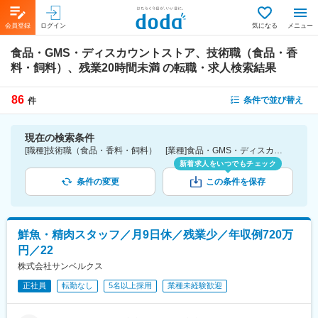
会員登録
ログイン
気になる
メニュー
食品・GMS・ディスカウントストア、技術職（食品・香
料・飼料）、残業20時間未満
の転職・求人検索結果
86
条件で並び替え
件
現在の検索条件
[職種]技術職（食品・香料・飼料） [業種]食品・GMS・ディスカウントストア-小売業界 [詳細条件](休日・働き方)残業20時間未満
新着求人をいつでもチェック
条件の変更
この条件を保存
鮮魚・精肉スタッフ／月9日休／残業少／年収例720万
円／22
株式会社サンベルクス
正社員
転勤なし
5名以上採用
業種未経験歓迎