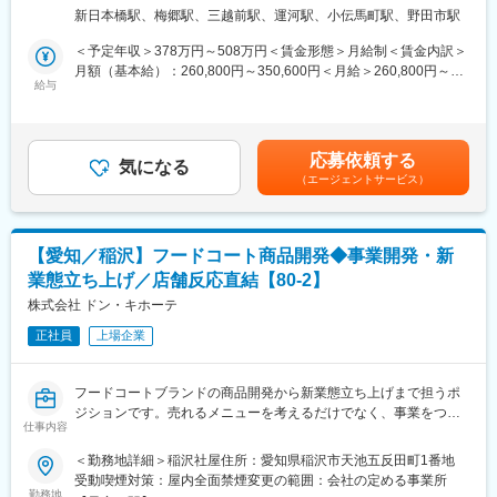
える重要なポジションです。
所：千葉県野田市上三ヶ尾252-6 受動喫煙対策：屋内全面禁煙変
品のラインアップを管理しながら、毎月「1日15個以上売れる定
新日本橋駅、梅郷駅、三越前駅、運河駅、小伝馬町駅、野田市駅
更の範囲：会社の定める事業所
番商品」の開発を目指し、年間5千万円規模の売上創出に挑戦でき
■具体的な業務内容：
＜予定年収＞378万円～508万円＜賃金形態＞月給制＜賃金内訳＞
ます。
・グループ内の在庫管理および適正在庫の維持
月額（基本給）：260,800円～350,600円＜月給＞260,800円～
（4）キャリアアップ環境
・在庫状況に応じた生産管理、取引先への生産依頼・発注業務
給与
350,600円＜昇給有無＞有＜残業手当＞有＜給与補足＞※経験・年
中途入社者も活躍しており、新しい視点や発想を歓迎していま
・取引先との商談（価格交渉・納期調整など）
齢を考慮します■賞与：年2回（7月、12月）2年目より対象（前年
す。将来的には商品開発部門の中核人材や幹部候補としての活躍
・見積もり依頼および内容の確認・比較検討
実績：合計約2.5ヶ月分／年2回）■昇給：年1回（6月）※2年目よ
を期待しています。
・グループ内および海外商品の管理・調整業務
り対象（規定あり）賃金はあくまでも目安の金額であり、選考を
応募依頼する
・その他、購買・生産管理に関する関連業務
気になる
通じて上下する可能性があります。月給(月額)は固定手当を含めた
■組織構成
（エージェントサービス）
表記です。
商品開発部門：約20名
■魅力：
平均年齢：42歳
◎商品の安定供給を支える「司令塔」として、グループ全体を支
える重要なポジションです。在庫状況や販売動向を見極めなが
■当社について
【愛知／稲沢】フードコート商品開発◆事業開発・新
ら、生産・調達・在庫を最適化することで、多くの店舗やお客様
1945年10月、埼玉県浦和市（現さいたま市）の鮮魚店「魚悦商
業態立ち上げ／店舗反応直結【80-2】
へ商品を届けることにつながります。
店」として創業しました。2025年に創業80周年を迎えた歴史ある
◎社内の各部門や取引先、海外拠点など多くの関係者と連携する
株式会社 ドン・キホーテ
企業です。
ため、調整力や交渉力を存分に発揮できる環境です。自分の判断
現在は「マルエツ」「マルエツ プチ」「リンコス」のブランド
正社員
上場企業
や提案がコスト削減や安定供給につながったときには、大きな達
で、首都圏の1都5県に307店舗（2024年9月末時点）を展開。地
成感を味わえます。
域のお客さまの豊かな食生活を支える食品スーパーマーケットと
◎購買・生産管理・在庫管理など幅広い知識と経験を身につける
して成長を続けています。
フードコートブランドの商品開発から新業態立ち上げまで担うポ
ことができ、会社全体を支える視点を養いながらキャリアアップ
ジションです。売れるメニューを考えるだけでなく、事業をつく
を目指せる仕事です。
仕事内容
変更の範囲：会社の定める業務
る側に回りたい方を求めています。
※当社採用・雇用後、衣・食・住・余暇にわたる総合小売業を手掛
＜勤務地詳細＞稲沢社屋住所：愛知県稲沢市天池五反田町1番地
■組織構成：
けるユニー株式会社へ在籍出向となります。
受動喫煙対策：屋内全面禁煙変更の範囲：会社の定める事業所
商品部商品課：2名
勤務地