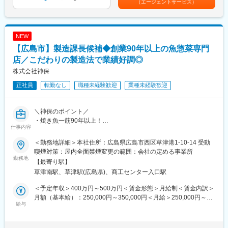
（エージェントサービス）
■職務詳細
◎加工計画の管理
どの商品を、いつ、どのくらい加工するかを計画し、進捗を管理
NEW
◎原料の発注とシフト管理
【広島市】製造課長候補◆創業90年以上の魚惣菜専門
原材料の手配、スタッフの勤務シフト調整
◎製造進捗管理
店／こだわりの製造法で業績好調◎
各工程・部署が予定通り稼働しているかを確認・調整
株式会社神保
◎在庫管理と効率管理
正社員
転勤なし
職種未経験歓迎
業種未経験歓迎
在庫管理、ロス削減、生産性向上の検討
◎スタッフ管理・労務管理
労働時間管理、働きやすい職場づくり
＼神保のポイント／
◎費用管理
・焼き魚一筋90年以上！
人件費・販売費・営業費などの管理
仕事内容
・広島中央卸売市場に隣接した立地を活かした新鮮な魚の厳選仕
※主に製造工程と人員マネジメントが中心となります。
入れ
＜勤務地詳細＞本社住所：広島県広島市西区草津港1-10-14 受動
・10店舗の直営店を展開／1日15,000食売り上げ
■組織体制・規模
喫煙対策：屋内全面禁煙変更の範囲：会社の定める事業所
・美味しさにこだわった調理方法と味が高い評価を獲得
勤務地
・生産管理担当者：8名
【最寄り駅】
・スタッフ：約300名
草津南駅、草津駅(広島県)、商工センター入口駅
■採用背景：
・管理人数(社員・スタッフ含む)：昼約60名 夜約100名
業績拡大による増員です。一人暮らしの増加や、地球温暖化を理
・1日の生産量：精肉約8万パック、鮮魚約5万パック
＜予定年収＞400万円～500万円＜賃金形態＞月給制＜賃金内訳＞
由に焼き魚惣菜の消費量は増え続けています。暑い日に魚を焼き
月額（基本給）：250,000円～350,000円＜月給＞250,000円～
たくなかったり、掃除が大変で家で焼きたくなかったり・・・そ
給与
■働き方
350,000円＜昇給有無＞有＜残業手当＞有＜給与補足＞・昇給/年
んな需要に応え、広島県民の食卓を支えております！
・月10日休み(歴28日の月は9日）
１回 ・賞与/年2回（業績により） ・各種社会保険完備・制服
・有給休暇／バースデー休日制度あり
貸与賃金はあくまでも目安の金額であり、選考を通じて上下する