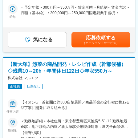
たりお客様に選ばれつつける経営を続け、現在ではドラッグスト
・キャリアパスも豊富にございますので、将来はリーダーとして
アやディスカウントストア内惣菜コーナーのテナント店舗運営を
＜予定年収＞300万円～350万円＜賃金形態＞月給制＜賃金内訳＞
活躍したい！という方にも最適です♪
行う規模になりました。そんな株式会社MHホールディングスでは
月額（基本給）：200,000円～250,000円固定残業手当/月：
給与
現在450店舗以上を展開、年間約30店舗のペースで新規出店を続
20,000円～30,000円（固定残業時間20時間0分/月）超過した時間
■募集背景：
けています。
外労働の残業手当は追加支給＜月給＞220,000円～280,000円（一
オールハーツ・カンパニーの中核工場にて、パン生地製造を担う
律手当を含む）＜昇給有無＞有＜残業手当＞有＜給与補足＞※経
食品工場スタッフを募集します。単なる作業者ではなく、将来は
■出向先：
験・能力を考慮の上、前後する可能性がございます■昇給：年1回
応募依頼する
リーダー・工程管理・人材育成なども担える人材としての成長を
気になる
株式会社ＭＨホールディングス雇用、入社後「株式会社MHフーズ
（確実に昇給するのは年1回）■賞与：年2回（6月・12月）※入社1
（エージェントサービス）
期待しています。
（本社：福岡県糟屋郡新宮町下府2丁目12番24号、事業／食品製
年を経過した方が対象賃金はあくまでも目安の金額であり、選考
造販売）」に出向になります。
を通じて上下する可能性があります。月給(月額)は固定手当を含め
■仕事内容：
た表記です。
ご入社後は、パン生地の製造ラインにおける、オペレーター業務
変更の範囲：会社の定める業務
【新大塚】惣菜の商品開発・レシピ作成（幹部候補）
を中心にお任せします。大型設備を導入し、働きやすさ・生産性
◇残業10～20h・年間休日122日◇年収550万～
が年々向上している工場です。
株式会社 マルエツ
・パン生地製造ラインでのオペレーション業務
正社員
転勤なし
・設備操作、工程管理
・製造品質のチェック
・チーム内での連携・フォロー
【イオンG・首都圏に約300店舗展開／商品開発の全行程に携わる
◎丁寧に開発に取り組める】
※経験・適性に応じて、以下にも挑戦可能
仕事内容
・後輩スタッフのフォロー・指導
首都圏を中心に展開するスーパーマーケット「マルエツ」のデリ
＜勤務地詳細＞本社住所：東京都豊島区東池袋5-51-12 勤務地最
・ラインの簡単なまとめ役
カテッセン（惣菜）商品の仕入れ・商品開発業務をお任せしま
寄駅：地下鉄丸の内線／新大塚駅受動喫煙対策：屋内全面禁煙変
・生産効率・品質改善への関与
す。
勤務地
更の範囲：会社の定める事業所（リモートワーク含む）
【最寄り駅】
株式会社マルエツへ入社後、グループの商品開発機能を担う