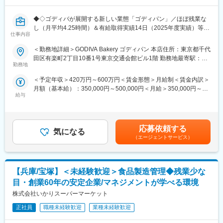
※週実動平均40時間 です。年間休日122日で夜勤等もなく、残業
変更の範囲：会社の定める業務
月10時間程度働きやすい環境です。本ポジションは日曜日が休み
◆◇ゴディバが展開する新しい業態「ゴディパン」／ほぼ残業な
となることが多く、落ち着いて働く事ができます。
し（月平均4.25時間）＆有給取得実績14日（2025年度実績）等働
■同社の魅力：
仕事内容
きやすい環境／人の好さ・自分らしい働き方ができる点が長期就
・同社はイオン株式会社が100％出資するグループ会社です。グ
業可能な秘訣◆◇
＜勤務地詳細＞GODIVA Bakery ゴディパン 本店住所：東京都千代
ループ共通の福利厚生／定年60歳、65歳までの継続雇用等充実の
田区有楽町2丁目10番1号東京交通会館ビル1階 勤務地最寄駅：有
制度があります。
■業務内容：
勤務地
楽町駅受動喫煙対策：敷地内喫煙可能場所あり変更の範囲：会社
・取り扱う商品の多くは「トップバリュ」ブランドであり、アジ
ゴディパンの直営店舗にて、パン製造業務をご担当いただきま
の定める事業所
ア各国でも名の通ったブランドを品質管理・品質保証の側面から
＜予定年収＞420万円～600万円＜賃金形態＞月給制＜賃金内訳＞
す。
支えています。
月額（基本給）：350,000円～500,000円＜月給＞350,000円～
・パンの販売および接客全般
・イオングループ全体の品質向上を担う会社である事から取り扱
給与
500,000円＜昇給有無＞有＜残業手当＞有＜給与補足＞※給与につ
・生地作り、成形、焼き上げ
いアイテムが豊富、流通量も多く、ご自身の影響範囲は非常に大
いては、経験・スキルを考慮の上決定します。■別途年4回インセ
・商品の梱包、品出し、陳列
きいものとなります。
ンティブあり■昇給：年1回（4月）賃金はあくまでも目安の金額
・店内の装飾や売り場作り など
■同社の特徴：
であり、選考を通じて上下する可能性があります。月給(月額)は固
業務の流れやコツは、入社後に丁寧にお教えしますのでご安心く
応募依頼する
日本を代表する小売業最大手企業のPB商品を支えていくポジショ
気になる
定手当を含めた表記です。
ださい。
（エージェントサービス）
ンです。同社は商品開発を品質管理面からサポートしておりま
す。現場経験豊富な食品安全マネジメントシステム
■募集背景：
（ISO22000）、品質マネジメントシステム（ISO9001）、環境マ
ゴディバが展開する新業態「ゴディパン」。コンセプトは”町のパ
ネジメントシステム（ISO14001）資格所持者等が多数活躍してい
【兵庫/宝塚】＜未経験歓迎＞食品製造管理◆残業少な
ン屋さん meets ゴディバ"。
ます。
日常の中でゴディバをお楽しみいただける身近なベーカリーブラ
目・創業60年の安定企業/マネジメントが学べる環境
ンドです。
株式会社いかりスーパーマーケット
変更の範囲：会社の定める業務
日本で愛され、生まれてきたパンに、ショコラティエが、新しい
発想で新たな解釈を加え、
正社員
職種未経験歓迎
業種未経験歓迎
「パン」を通してチョコレートやカカオの魅力をお届けしていま