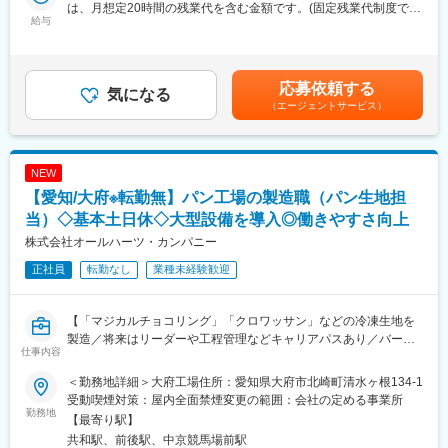
あり、どちらも担当いただきます。
～10時間程度、繁忙期の4月～5月でも15時間前後です。転勤もな
は、月想定20時間の残業代を含む金額です。(固定残業代制度では
店舗に毎日配送し、店内で調理した出来立ての惣菜をお客様に提
給与
く、腰を据えて技術を身につけたい方に最適な環境です。
ありません)＜賃金内訳＞月額（基本給）：200,000円～217,000
供しております。
円＜月給＞200,000円～217,000円＜昇給有無＞有＜残業手当＞有
■企業の魅力
＜給与補足＞【一般職】315～363万円【係長】377～427万円
■入社後のステップ
創業145年以上の歴史を持つ老舗製茶問屋です。静岡茶を中心に
【課長】608～640万円【次長】696～736万円【部長】825～874
応募依頼する
＜未経験入社実績あり・人柄重視の採用です＞
気になる
全国の茶葉を取り扱い、卸売から小売まで展開しています。製茶
万円賃金はあくまでも目安の金額であり、選考を通じて上下する
（エージェントサービス）
接客業など異業界からの未経験入社実績もあり、入社後は研修と
技術と品質管理を強みに、時代に合わせた商品開発にも挑戦して
可能性があります。月給(月額)は固定手当を含めた表記です。
OJTを通し着実にスキルを身に着けて頂ける環境です。社員同士
います。老舗でありながら、日本茶専門店「chagama」や香港展
でコミュニケーションを取りながら仕事をするので、チームワー
開にも取り組む点が同社ならではの特徴です。
クでお仕事をしたい方歓迎です。
NEW
将来的には製造業務だけでなく、生産性の向上や商品開発にも携
変更の範囲：会社の定める業務
【愛知/大府※転勤無】パン工場の製造職（パン生地担
わることができるため、ご自身の考えを反映させるチャンスの多
い環境です。
当）◇基本土日休◇大型設備を導入◎働きやすさ向上
株式会社オールハーツ・カンパニー
正社員
転勤なし
業種未経験歓迎
■オススメポイント
＜「ここで働いて良かった」と感じられる社内環境を目指してい
ます＞
【「マジカルチョコリング」「クロワッサン」などの冷凍生地を
パートさんや社員そして自分の家族を大事にしながら就業継続す
製造／将来はリーダーや工程管理などキャリアパスあり／バース
ることをモットーに社内制度を整えています。残業時間の徹底管
仕事内容
デー休暇・計画休5日あり】
理などもあり過度な残業をしなくてよい仕組みを設け、公休の管
理も会社側でモニタリングし取得漏れを防いでいます。転勤希望
＜勤務地詳細＞大府工場住所：愛知県大府市北崎町清水ヶ根134-1
■求人の特徴：
により入社後2回まで変更可能）も設けています。
受動喫煙対策：屋内全面禁煙変更の範囲：会社の定める事業所
・マニュアル完備＆複数名体制で、未経験スタートでも安心！
勤務地
＜引き続き業績好調！売上300億円超えで成長中＞
【最寄り駅】
・オールハーツ・カンパニーでは「頑張ろう」という熱意のある
福岡県行橋市で小売店としてスタートして約80年余り、長年にわ
共和駅、前後駅、中京競馬場前駅
方のご応募をお待ちしております♪