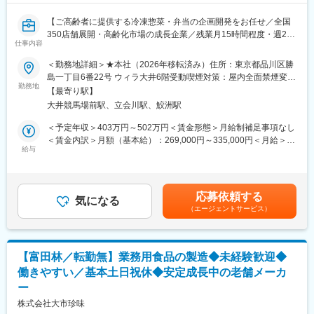
■キャリアパス：
変更の範囲：会社の定める業務
【ご高齢者に提供する冷凍惣菜・弁当の企画開発をお任せ／全国
一般職⇒工場長補佐⇒工場長(650万～750万)とキャリアアップが
350店舗展開・高齢化市場の成長企業／残業月15時間程度・週2～
可能です。
仕事内容
3日リモート可能】
※また、工場長以上のキャリアについては取締役としての勤務や工
＜勤務地詳細＞★本社（2026年移転済み）住所：東京都品川区勝
場に配属されながら店舗の各食品部門を兼務し店長という形で勤
■業務内容
島一丁目6番22号 ウィラ大井6階受動喫煙対策：屋内全面禁煙変更
務することも可能です。幅広いキャリア選択が可能となります。
ご高齢者の食ニーズや取引先企業の販売課題に対し、市場調査か
勤務地
の範囲：会社の定める事業所（リモートワーク含む）
早い方で工場長までで1年程度で昇格している方もいらっしゃいま
【最寄り駅】
ら商品企画、試作、量産化までを一貫して担当します。メーカー
す。
大井競馬場前駅、立会川駅、鮫洲駅
や社内関係部署と連携しながら、安全性・品質・コストのバラン
例：工場長/650万円～700万円
スを実現し、魅力ある冷凍惣菜・弁当商品を市場へ届けるポジシ
＜予定年収＞403万円～502万円＜賃金形態＞月給制補足事項なし
ョンです。
＜賃金内訳＞月額（基本給）：269,000円～335,000円＜月給＞
■組織構成：
給与
269,000円～335,000円＜昇給有無＞有＜残業手当＞有＜給与補足
約50名程度(内正社員15名)※男性
【詳細業務】
＞※上記金額は、月額支給額12ヶ月分に賞与2回分を合算した想定
20代～50代の方まで幅広く在籍されております。
・市場調査および商品コンセプト立案
金額です。詳細は、経験・能力を考慮し、同社規定により決定し
・新商品の企画開発、レシピ試作・改良
ます。■昇給：年1回（9月）■賞与：年2回（6月・12月※行動力や
■仕事のやりがい：
応募依頼する
・原材料の選定および仕入先との調整
気になる
活動量といった仕事への姿勢を評価し、年2回の査定で給与に反
・いかりスーパーマーケットの特徴として製造小売業となる為オ
（エージェントサービス）
・原価設計およびコスト検討
映）賃金はあくまでも目安の金額であり、選考を通じて上下する
リジナル商品の開発ができる
・委託製造メーカーとの折衝、進行管理
可能性があります。月給(月額)は固定手当を含めた表記です。
・自身が企画・開発した商品が直接お客様から評価される
・製造工程の確認および量産化対応
・自身でヒット商品を企画・開発することが可能
・品質、安全性の確認
【富田林／転勤無】業務用食品の製造◆未経験歓迎◆
・社内向け商品プレゼンテーション
■企業の魅力：
働きやすい／基本土日祝休◆安定成長中の老舗メーカ
・商品情報登録などの事務業務
・スーパーマーケットではほとんど例がない自社工場で作るオリ
ー
・営業、品質管理、物流部門との連携
ジナルブランドの開発を実施。
株式会社大市珍味
・製造＆小売業の先駆者として店舗展開。スーパーマーケットに
■組織構成