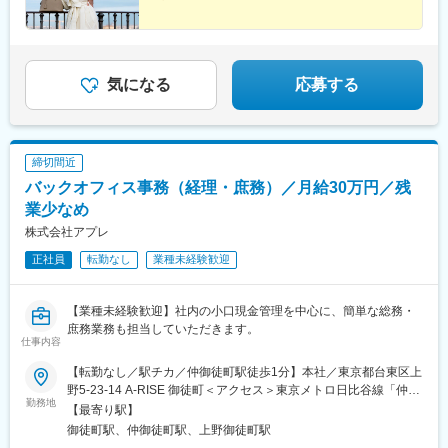
◎裁量大＆成長機会が豊富
◎年休122日／土日祝休み
◎賞与4カ月分支給／年収例500万円～
◎週1日～2日リモート可
◎フレックスタイム制
気になる
応募する
締切間近
バックオフィス事務（経理・庶務）／月給30万円／残
業少なめ
株式会社アプレ
正社員
転勤なし
業種未経験歓迎
【業種未経験歓迎】社内の小口現金管理を中心に、簡単な総務・
庶務業務も担当していただきます。
仕事内容
【転勤なし／駅チカ／仲御徒町駅徒歩1分】本社／東京都台東区上
野5-23-14 A-RISE 御徒町＜アクセス＞東京メトロ日比谷線「仲御
勤務地
徒町駅」徒歩1分JR「御徒町駅」徒歩3分＜受動喫煙対策＞屋内全
【最寄り駅】
面禁煙（別途喫煙可能場所あり）
御徒町駅、仲御徒町駅、上野御徒町駅