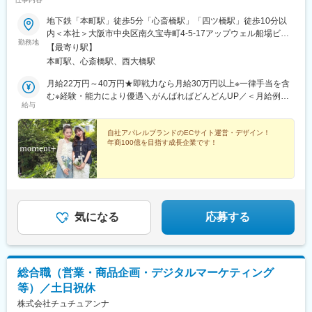
地下鉄「本町駅」徒歩5分「心斎橋駅」「四ツ橋駅」徒歩10分以
内＜本社＞大阪市中央区南久宝寺町4-5-17アップウェル船場ビル
勤務地
3F※転勤なし
【最寄り駅】
本町駅、心斎橋駅、西大橋駅
月給22万円～40万円★即戦力なら月給30万円以上※一律手当を含
む※経験・能力により優遇＼がんばればどんどんUP／＜月給例＞
給与
未経験者＊入社1年目：月給22万円＊入社2年目：月給26万円＊入
社3年目：月給32万円実際に未経験者で入社し、このようなスタ
ッフもいます。＊――――――――――――＊ 成長も収入UPも
自社アパレルブランドのECサイト運営・デザイン！
年商100億を目指す成長企業です！
叶います♪＊――――――――――――＊1日24時間、誰もが平等
の時間。でも時間は有限であって無限ではない。1日どのように過
ごすのか、ここが分かれ道だと思います。1か月後、半年、1年
後、3年後、5年後…どのようになりたいか、どんな人生を送りた
いかは全て自分次第！
気になる
応募する
総合職（営業・商品企画・デジタルマーケティング
等）／土日祝休
株式会社チュチュアンナ