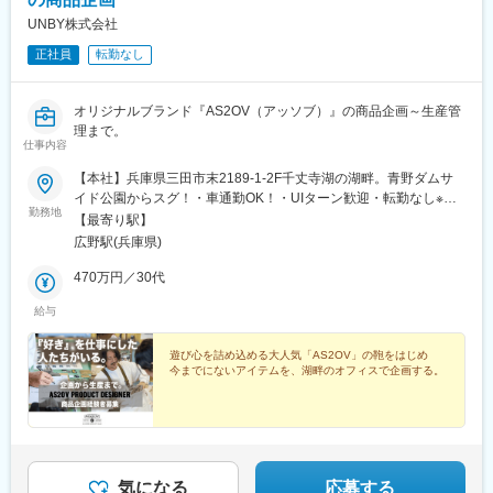
UNBY株式会社
正社員
転勤なし
オリジナルブランド『AS2OV（アッソブ）』の商品企画～生産管
理まで。
仕事内容
【本社】兵庫県三田市末2189-1-2F千丈寺湖の湖畔。青野ダムサ
イド公園からスグ！・車通勤OK！・UIターン歓迎・転勤なし※ス
勤務地
トア一体型の職場です！企画した商品がショップに並ぶところを
【最寄り駅】
みることができます。お客様の反響も手に取るようにわかりま
広野駅(兵庫県)
す。【アクセス】JR新三田駅・JR広野駅◇【東京オフィス】東京
オフィス／東京都渋谷区神宮前3-18-23 2F東京オフィス勤務を希
470万円／30代
望される方はご相談ください。
給与
遊び心を詰め込める大人気「AS2OV」の鞄をはじめ
今までにないアイテムを、湖畔のオフィスで企画する。
気になる
応募する