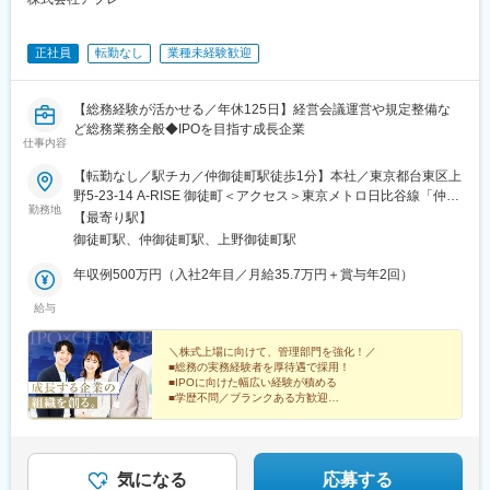
正社員
転勤なし
業種未経験歓迎
【総務経験が活かせる／年休125日】経営会議運営や規定整備な
ど総務業務全般◆IPOを目指す成長企業
仕事内容
【転勤なし／駅チカ／仲御徒町駅徒歩1分】本社／東京都台東区上
野5-23-14 A-RISE 御徒町＜アクセス＞東京メトロ日比谷線「仲御
勤務地
徒町駅」徒歩1分JR「御徒町駅」徒歩3分＜受動喫煙対策＞屋内全
【最寄り駅】
面禁煙（別途喫煙可能場所あり）
御徒町駅、仲御徒町駅、上野御徒町駅
年収例500万円（入社2年目／月給35.7万円＋賞与年2回）
給与
＼株式上場に向けて、管理部門を強化！／
■総務の実務経験者を厚待遇で採用！
■IPOに向けた幅広い経験が積める
■学歴不問／ブランクある方歓迎
■事前の有給申請で手当支給！
■定時帰宅！
■服装・髪型自由
■複数路線利用OK／駅チカ！
気になる
応募する