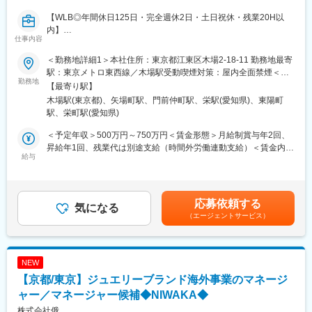
応
【WLB◎年間休日125日・完全週休2日・土日祝休・残業20H以
◎航空券や宿泊、観光などの手配、手続き
内】
◎店頭カウンターセールスの補助
仕事内容
パッケージ（募集）型旅行をメインに当社顧客向けの国内外の旅
■魅力
＜勤務地詳細1＞本社住所：東京都江東区木場2-18-11 勤務地最寄
行の企画・造成を担当いただきます。
～お客様に寄り添った提案！お客様との距離が近く旅行前後の継
駅：東京メトロ東西線／木場駅受動喫煙対策：屋内全面禁煙＜勤
百貨店の枠を超えた新しい体験価値創出を目指し、顧客のニーズ
勤務地
続的な関係構築が可能◎～
務地詳細2＞松坂屋名古屋店住所：愛知県名古屋市中区栄3-16-1
【最寄り駅】
やトレンドに合わせた独自性の高いツアーを立案します。
◇当社の旅行事業では、百貨店をご利用いただくお客様を中心に
勤務地最寄駅：地下鉄名城線／矢場町駅受動喫煙対策：屋内全面
木場駅(東京都)、矢場町駅、門前仲町駅、栄駅(愛知県)、東陽町
本社MD担当や各店担当と連携し、企画造成・仕入れ・手配・販売
一人ひとりのご要望に合わせた旅行提案を行っています。決まっ
禁煙変更の範囲：会社の定める事業所（リモートワーク含む）
駅、栄町駅(愛知県)
支援まで一貫して携わります。
た商品を販売するだけではなく、お客様のご希望やライフスタイ
ルや価値観に深く寄り添い、唯一無二で高付加価値なプランをご
＜予定年収＞500万円～750万円＜賃金形態＞月給制賞与年2回、
■業務概要（外商×旅行）
提案できる点が特徴です。
昇給年1回、残業代は別途支給（時間外労働連動支給）＜賃金内訳
当社の旅行事業「モノ」ではなく「体験」を大切に下記ミッショ
給与
◇また、食や文化をはじめとした百貨店ならではの幅広い商材や
＞月額（基本給）：300,000円～420,000円＜月給＞300,000円～
ンを掲げています
関係性を活かして、既成概念にとらわれない自由な発想で特別感
420,000円＜昇給有無＞有＜残業手当＞有＜給与補足＞給与はご
◎顧客の生活全体に伴走する
のあるオーダーメイドの旅行を企画・造成できる点も魅力の一つ
経験・スキルに応じて変動いたします。賃金はあくまでも目安の
◎年間・生涯単位でのLTV（顧客生涯価値）を最大化する
です。
金額であり、選考を通じて上下する可能性があります。月給(月額)
応募依頼する
⇒美術・工芸・食・建築等、百貨店が持つ無形資産（目利き力）
気になる
◇当社を長らくご愛顧いただいている富裕層のお客様も多く、信
は固定手当を含めた表記です。
（エージェントサービス）
を活用し、「くらしの『あたらしい幸せ』を発明する。」を旅行
頼関係を大切にしながら旅行を通じて特別な体験や思い出づくり
で創出します。
をサポートできるやりがいがあります。
★お客様一人ひとりに合わせた提案を行いたい方、旅行を通じて
■業務詳細
お客様に特別な体験や思い出を提供したい方に適した環境です。
NEW
◎募集型（パッケージ）企画旅行の企画・造成（メイン業務）
【京都/東京】ジュエリーブランド海外事業のマネージ
・外商顧客のニーズにあわせた少人数団体旅行を企画
変更の範囲：会社の定める業務
・国内・海外の旅行商品に対応
ャー／マネージャー候補◆NIWAKA◆
・当社らしい旅行商品となるよう、本社MD担当者と連携・企画
株式会社俄