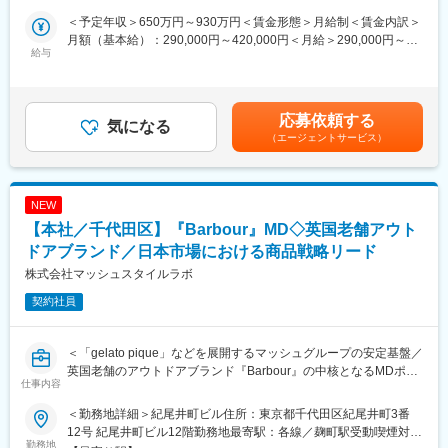
施策の優先順位付け
力にSEIKOブランドの高付加価値腕時計を世界各国で販売してい
要件定義化 → 開発チームへの連携
＜予定年収＞650万円～930万円＜賃金形態＞月給制＜賃金内訳＞
ます。
タスクの主体的な回収・推進（ほぼ一人称で推進）
月額（基本給）：290,000円～420,000円＜月給＞290,000円～
給与
420,000円＜昇給有無＞有＜残業手当＞有＜給与補足＞※想定年収
■募集概要：
■組織構成
には下記を含んでいます。■賞与年2回（年間6.5ヶ月）■年度末一
ブランド別の組織内にそれぞれ宣伝販促部があり、国内海外のマ
統括管理者：1名
時金（退職金の前払い）45万円～75万円■月額残業手当見込（直
ーケティングを統括・推進しています。宣伝販促部の全体強化を
リーダー：1名
近月間部署平均20時間/人）賃金はあくまでも目安の金額であり、
応募依頼する
図っていくため、増員募集を行います。
気になる
メンバー：3名
選考を通じて上下する可能性があります。月給(月額)は固定手当を
（エージェントサービス）
※少数精鋭で個人の裁量が大きく、小規模施策・改善は個人裁量で
含めた表記です。
■業務内容
スピーディに実行可
配属先はご本人様の希望と配属先のマッチングの上、決まりま
す。
■評価・キャリアパス
NEW
約2～3年でスペシャリストとしての確立と年収530万～550万円レ
【本社／千代田区】『Barbour』MD◇英国老舗アウト
ブランド別の国内・海外マーケティング施策における企画立案か
ンジを目指せる評価制度
ら実施までを推進
ドアブランド／日本市場における商品戦略リード
成果・役割拡張に応じて昇給・昇格
・店頭キャンペーン等の企画立案
株式会社マッシュスタイルラボ
・イベント、催事実施等の運営
■同社の魅力：
契約社員
・Webサイト製品詳細ページなどの各種文書の起案、構成
グロース上場であり、買取専門店 並びに圧倒的顧客基盤のBtoBオ
・広告出稿業務
ークションプラットホームを展開
・関係各所との折衝や情報収集
＜「gelato pique」などを展開するマッシュグループの安定基盤／
・WebsiteおよびSNS/管理・運用・分析
変更の範囲：会社の定める業務
英国老舗のアウトドアブランド『Barbour』の中核となるMDポジ
・Watches & Wondersをはじめとするグローバルイベントの運営
仕事内容
ション／育休産休・時短勤務実績あり＞
■働く環境：
＜勤務地詳細＞紀尾井町ビル住所：東京都千代田区紀尾井町3番
英国発のライフスタイルブランド『Barbour（バブアー）』の日本
・土日祝休み／月間残業部署平均20時間。
12号 紀尾井町ビル12階勤務地最寄駅：各線／麹町駅受動喫煙対
市場におけるMDとして、ブランドの世界観と戦略に沿った商品戦
勤務地
・少数精鋭で風通しはよく、自由闊達な風土です。社員平均勤続