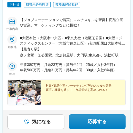
正社員
職種未経験歓迎
業種未経験歓迎
【ジョブローテーションで着実にマルチスキルを習得】商品企画
や営業、マーケティングなどに挑戦！
仕事内容
■大阪本社（大阪市中央区）■東京支社（港区芝公園）■大阪ロジ
スティックスセンター（大阪市住之江区）※初期配属は大阪本社・
勤務地
大阪近辺店舗がほとんどですが、東京支社に配属になる場合があ
【最寄り駅】
ります※現状、アパレル総合職の8割が大阪本社で勤務しています
森ノ宮駅、芝公園駅、北加賀屋駅、大門駅(東京都)、浜松町駅
【住所】◆大阪本社大阪府大阪市中央区森ノ宮中央1-10-2◆東京
支社東京都港区芝公園2-6-15 黒龍芝公園ビル西館6F◆大阪ロジス
年収380万円（月給23万円＋賞与年2回・25歳／入社3年目）
ティックスセンター大阪府大阪市住之江区柴谷1-2-23※全国直営店
年収500万円（月給31万円＋賞与年2回・30歳／入社8年目)
給与
での勤務の可能性もあり※受動喫煙対策あり（屋内禁煙）
営業×商品企画×マーケティング等のスキルを習得
幅広い経験を通して、市場価値を高められる！
気になる
応募する