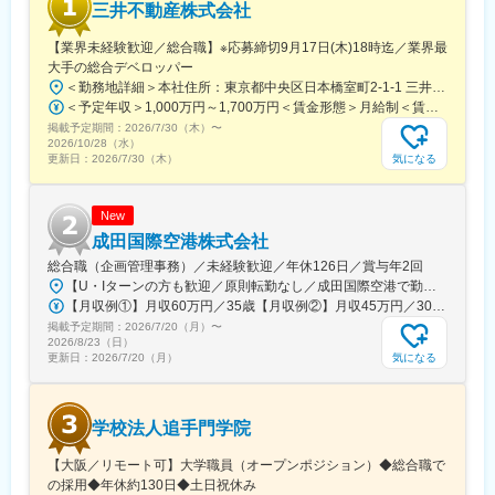
三井不動産株式会社
【業界未経験歓迎／総合職】※応募締切9月17日(木)18時迄／業界最
大手の総合デベロッパー
＜勤務地詳細＞本社住所：東京都中央区日本橋室町2-1-1 三井本館勤務地最寄駅：東京メトロ銀座線・半蔵門線／三越前駅受動喫煙対策：屋内全面禁煙変更の範囲：会社の定める事業所（リモートワーク含む）
＜予定年収＞1,000万円～1,700万円＜賃金形態＞月給制＜賃金内訳＞月額（基本給）：470,000円～800,000円＜月給＞470,000円～800,000円＜昇給有無＞有＜残業手当＞有＜給与補足＞※経験に応ず※上記年収は基礎給与・賞与（2回）を含む。時間外勤務手当・諸手当別途支給。※あくまでモデルケースであり、実際の年収とは異なる可能性があります。処遇条件の詳細は内定後のオファー面談にてご説明いたします。賃金はあくまでも目安の金額であり、選考を通じて上下する可能性があります。月給(月額)は固定手当を含めた表記です。
掲載予定期間：
2026/7/30（木）
〜
2026/10/28（水）
気になる
更新日：
2026/7/30（木）
New
成田国際空港株式会社
総合職（企画管理事務）／未経験歓迎／年休126日／賞与年2回
【U・Iターンの方も歓迎／原則転勤なし／成田国際空港で勤務】■千葉県成田市古込字古込1-1受動喫煙対策：オフィス内禁煙・分煙※自動車通勤：可能（必要条件を満たしている場合のみ）
【月収例①】月収60万円／35歳【月収例②】月収45万円／30歳【月収例③】月収41万円／25歳※各種手当(残業手当、住居手当、通勤手当等)込みの金額です。※別途賞与が年２回支給されます。※個人差がある旨、ご承知おきください。<月給>【初任給（大卒）】月給27万8600円＋各種手当(残業手当、住居手当、通勤手当等)＋賞与年2回【初任給（院卒）】月給30万500円＋各種手当(残業手当、住居手当、通勤手当等)＋賞与年2回※上記は新卒初任給です。経験やスキルを考慮して決定いたします。
掲載予定期間：
2026/7/20（月）
〜
2026/8/23（日）
気になる
更新日：
2026/7/20（月）
学校法人追手門学院
【大阪／リモート可】大学職員（オープンポジション）◆総合職で
の採用◆年休約130日◆土日祝休み