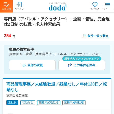
会員登録
ログイン
気になる
メニュー
専門店（アパレル・アクセサリー）、企画・管理、完全週
休2日制
の転職・求人検索結果
354
条件で並び替え
件
現在の検索条件
[職種]企画・管理 [業種]専門店（アパレル・アクセサリー）-小売業界 [こだわり条件ピックアップ]完全週休2日制 [詳細条件](休日・働き方)完全週休2日制
新着求人をいつでもチェック
条件の変更
この条件を保存
商品管理事務／未経験歓迎／残業なし／年休120日／転
勤なし
株式会社英國屋
正社員
転勤なし
職種未経験歓迎
業種未経験歓迎