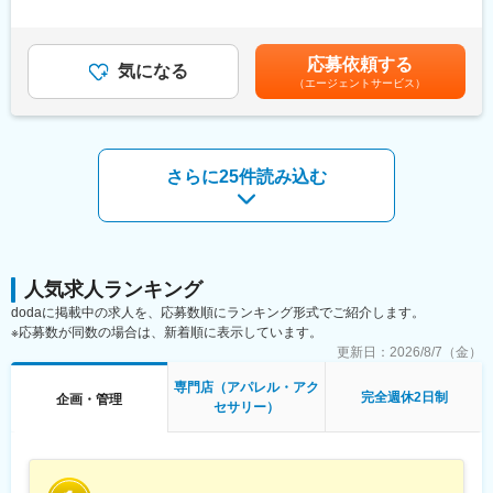
・アプリ、メールマガジン、LINE、instagram、Xなどの運用、管
・残業ほぼなし
外労働の残業手当は追加支給＜月給＞300,000円～350,000円（一
理、統括
※固定残業代として40時間分を支給しておりますが、実際の残業
律手当を含む）＜昇給有無＞有＜残業手当＞有＜給与補足＞※昇給
・GA4などの分析ツールを使用したサイト課題の発見、UI / UX改
はほとんど発生しておりません。
と賞与は、会社業績と個人評価による賃金はあくまでも目安の金
善
応募依頼する
気になる
額であり、選考を通じて上下する可能性があります。月給(月額)は
・各ブランドの運用担当者へのヒアリングと提案
■本ポジションの魅力：
（エージェントサービス）
固定手当を含めた表記です。
・EC事業部全体の業務効率化、メンバーのスキルをボトムアップ
◎経理としてスキルの幅を広げられる
するためのマニュアル作成や運用改善
日次経理だけでなく、月次・年次決算補助まで携わることができ
・SEO対策
るため、経理として着実に経験を積むことができます。
※上記のうち、ご経験や希望を伺いながら、担当いただく内容を決
◎多角的な事業を支える面白さ
さらに25件読み込む
定。
アパレルブランド運営に加え、PR事業や空間デザイン事業など幅
広い事業を展開。さまざまな事業の経理業務に関わることができ
■当社について：
ます。
◎日本に340店舗、海外店舗163店舗、17ブランドを国内外で500
◎柔軟な働き方を実現
店舗以上展開するグローバルSPA。（国内分は2025年2月時点 ）
時短勤務や週3日からの勤務も相談可能。ライフスタイルに合わせ
◎『MOUSSY』や『SLY』といった20~30代女性を中心に愛され
た働き方ができ、家庭やプライベートとの両立もしやすい環境で
人気求人ランキング
ているファッションブランドを国内外で展開しています。2016年
す。
dodaに掲載中の求人を、応募数順にランキング形式でご紹介します。
には東証一部上場（現東証プライム市場）を果たし、ものづくり
◎ファッション好きには魅力的な環境
※応募数が同数の場合は、新着順に表示しています。
へのこだわりと圧倒的な販売力を強みに成長を続けています。現
「Graphpaper」「FreshService」など人気ブランドを展開してお
更新日：
2026/8/7（金）
在はSNSを中心としたOMO戦略で、新規のお客様獲得だけでな
り、ブランドの世界観を身近に感じながら働けます。社員購入割
く、既存顧客様の満足度向上も図っています。
引制度も利用可能です。
専門店（アパレル・アク
◎自由度が高く積極的な提案やアイデアを歓迎する社風です。
完全週休2日制
企画・管理
セサリー）
変更の範囲：会社の定める業務
変更の範囲：会社の定める業務