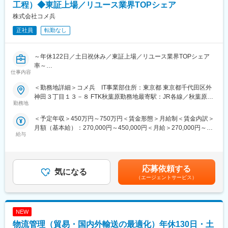
・将来的に、海外での調査・業務提携・現地チームの立上げなど
工程）◆東証上場／リユース業界TOPシェア
・年間休日125日、完全週休2日制、土日祝休
のための海外出張があります。また、ご本人の希望があれば、現
・残業月平均20時間程度
株式会社コメ兵
地法人立上げ後に、海外での就労の可能性があります。
・フルフレックス
正社員
転勤なし
・残業平均13.2h/月、有給取得や遅刻早退をしやすい（育児をし
・在宅制度有
ながら働く女性が多いため）、風通しがよく年齢・経験年数・性
別に関係なく評価する（中途採用の社員が多いため）といった特
変更の範囲：会社の定める業務
～年休122日／土日祝休み／東証上場／リユース業界TOPシェア
徴があります。個人の状況にあわせて最適な環境で働いていただ
率～
ける環境です。
仕事内容
～最先端のAI技術を用いて自社サービスの企画ができる希少ポジ
ション～
■同社について：
＜勤務地詳細＞コメ兵 IT事業部住所：東京都 東京都千代田区外
結婚指輪を検討される国内のお客様はもちろん、海外からも高く
神田３丁目１３－８ FTK秋葉原勤務地最寄駅：JR各線／秋葉原駅
■採用背景：
勤務地
評価されています。2016年のアカデミー賞でプレゼンターを務め
受動喫煙対策：屋内全面禁煙
リユース業界のTOPシェアを誇る当社ですが、業界と顧客ニーズ
た女優や、主演女優賞を獲得した女優等がNIWAKAジュエリーを
＜予定年収＞450万円～750万円＜賃金形態＞月給制＜賃金内訳＞
の変化に伴いAI技術や大量をデーターを有効活用して自社独自の
身につけたことをきっかけに注目され、その後2020年度まで5年
月額（基本給）：270,000円～450,000円＜月給＞270,000円～
サービス企画・運用を取り組んでおります。そのため更なる事業
連続で授賞式において著名な女優に身につけられています。その
給与
450,000円＜昇給有無＞有＜残業手当＞有＜給与補足＞※上記は想
拡大を目的とし「自社AIサービスの企画開発」担当を増員いたし
他様々なハリウッドセレブからも愛されています。
定金額です。詳細は経験やスキルを考慮の上、決定します。■昇
ます。
給：年1回（4月）■賞与：年2回（7月・12月）＋決算賞与1回（6
変更の範囲：会社の定める業務
月）※平均賞与4.5か月分賃金はあくまでも目安の金額であり、選
■業務内容：
応募依頼する
気になる
考を通じて上下する可能性があります。月給(月額)は固定手当を含
協力AI専門スタートアップが開発しているAIアルゴリズムを活用
（エージェントサービス）
めた表記です。
し、コメ兵の自社サービスを企画開発するポジションです。その
ため、AIへの理解やプロジェクトマネジメント経験がある方は活
躍できるポジションです。
NEW
＊サービス開発例（AI真贋システム）：
物流管理（貿易・国内外輸送の最適化）年休130日・土