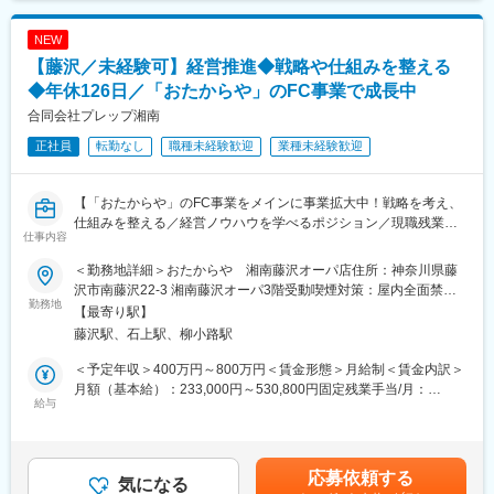
ント経験は不問です）。
られ、社員割引にてお安く購入可能。
・給与に限らず社会保険手続きなど、広く人事実務の知識ご経験
NEW
をお持ちの方を歓迎します。
◎働きやすい環境：
【藤沢／未経験可】経営推進◆戦略や仕組みを整える
・ご経験に応じて、ご対応範囲は検討いたします。
年間休日130日とメリハリをつけて働ける環境
◆年休126日／「おたからや」のFC事業で成長中
■配属部署について：
変更の範囲：会社の定める業務
合同会社プレップ湘南
労務給与チームは6名（マネージャー3名、スタッフ3名）で構成
正社員
転勤なし
職種未経験歓迎
業種未経験歓迎
されております。入社後は出来る業務から徐々にお任せしていき
ます。
【「おたからや」のFC事業をメインに事業拡大中！戦略を考え、
■働き方：
仕組みを整える／経営ノウハウを学べるポジション／現職残業禁
・年間休日110日…腰を据えた長期的な勤務が可能な環境です。
仕事内容
止／年休125日】
・勤務地…神奈川県 小田原
＜勤務地詳細＞おたからや 湘南藤沢オーパ店住所：神奈川県藤
■ミッション：
■当社について：
沢市南藤沢22-3 湘南藤沢オーパ3階受動喫煙対策：屋内全面禁煙
社長が「事業の拡大」と「お客様への価値提供」にフルコミット
勤務地
メガネスーパーは眼の健康寿命を延ばすアイケアカンパニーで
変更の範囲：会社の定める事業所
【最寄り駅】
できる環境を設計・実行する役割です。社長の第二の頭脳として
す。メガネやコンタクト、補聴器の提供を通して、お客様の見え
藤沢駅、石上駅、柳小路駅
会社の未来を構想し、具体的なアクションプランに落とし込んで
る・聴こえるを支え、その人らしい暮らしをサポートしていま
推進する「戦略的な推進役」を担います。 当社は安定成長を経て
す。
＜予定年収＞400万円～800万円＜賃金形態＞月給制＜賃金内訳＞
多店舗展開フェーズにありますが、成長スピードに対して「組織
商品を販売するだけでなく、一人ひとりとまっすぐ向き合い、心
月額（基本給）：233,000円～530,800円固定残業手当/月：
の仕組み化」が追いついていません。新規事業や集客といった“攻
給与
からの安心を届けることを大切にしています。時間を惜しまず、
37,000円～109,200円（固定残業時間20時間0分/月）超過した時
め”と、組織基盤整備・業務効率化といった“守り”の両面を、社長
目と目で通じ合う接客で信頼を築き、生活の質を高めるパートナ
間外労働の残業手当は追加支給＜月給＞270,000円～640,000円
の視点でカバーしていただきます。
ーとして、安心を届け続けています。
（一律手当を含む）＜昇給有無＞有＜残業手当＞有＜給与補足＞■
昇給・昇格：毎月～半期ごとの評価※社長の直属で勤務することが
応募依頼する
■業務詳細：
気になる
メインとなるので評価から昇給・昇格への反映はとても早いで