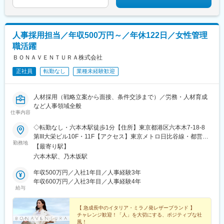
人事採用担当／年収500万円～／年休122日／女性管理
職活躍
ＢＯＮＡＶＥＮＴＵＲＡ株式会社
正社員
転勤なし
業種未経験歓迎
人材採用（戦略立案から面接、条件交渉まで）／労務・人材育成
など人事領域全般
仕事内容
◇転勤なし・六本木駅徒歩1分【住所】東京都港区六本木7-18-8
第III大栄ビル10F・11F【アクセス】東京メトロ日比谷線・都営大
勤務地
江戸線「六本木駅」より徒歩1分※受動喫煙対策：屋内禁煙
【最寄り駅】
六本木駅、乃木坂駅
年収500万円／入社1年目／人事経験3年
年収600万円／入社3年目／人事経験4年
給与
【 急成長中のイタリア・ミラノ発レザーブランド 】
チャレンジ歓迎！「人」を大切にする、ポジティブな社
風！