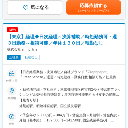
◇イベントへのメディア誘致及び取材対応
用業務を推進。
定：年1回（4月）■その他固定手当：裁量労働手当 月40時間分
応募依頼する
◇メディアプラン作成、雑誌等のアドバタイジング案件の進行管
気になる
・外部の採用委託チームとの連携窓口として機能。
として※裁量労働手当を超える所定労働時間外勤務に対する賃金計
（エージェントサービス）
理
◆社長秘書業務
算額は、別途追加で支給賃金はあくまでも目安の金額であり、選
◇ターゲットメディア及びスタイリストへのアプローチ
・スケジュール管理、出張手配、資料作成サポートなどを通じ
考を通じて上下する可能性があります。月給(月額)は固定手当を含
◇貸出商品の手配、管理
て、社長が事業に集中できる環境を整備。
めた表記です。
◇掲載記事の確認、校正
NEW
◇シーズンビジュアル、リリース作成、販促制作物等の進行管理
■当社について：
【東京】経理◆日次経理～決算補助／時短勤務可・週
◇予算管理
当社は神奈川エリアで買取専門店「おたからや」を運営し、時
◇SNS管理
３日勤務～相談可能／年休１３０日／転勤なし
計・宝飾品買取や不用品回収、不動産事業などを展開する地域密
◇インフルエンサー等とのリレーション構築
着企業です。誠実さと丁寧さを大切に、お客様に寄り添いながら
株式会社ａｌｐｈａ
など
成長できる環境を提供しています。
正社員
転勤なし
■MUCHAとは：
変更の範囲：会社の定める業務
2023年9月にデビューした画家ミュシャのオフィシャルブランド
【日次経理業務～決算補助／自社ブランド「Graphpaper」
です。
「FreshServise」運営／時短勤務・勤務日数 相談可能／社員購入
＜蘇る情景を身に纏う＞
仕事内容
割引有り／残業ほぼなし／年休１３０日】
ふと、すれ違いざまに感じた香水の薫りで昔の恋人がよみがえ
る。帰り道に漂う金木犀の匂いで幼いころの情景が思い浮かぶ。
＜勤務地詳細＞本社住所：東京都渋谷区神宮前2-6-7 神宮前ファッ
■採用背景：
こうした特定の香りやデザインによって記憶や情景が呼び起こさ
ションビル6F受動喫煙対策：屋内喫煙可能場所あり変更の範囲：
当社は、アパレルブランドの企画・生産・販売を中心に、PR事
勤務地
れる「プルースト現象」のように、感覚による記憶は一層豊かに
会社の定める事業所
【最寄り駅】
業、セレクトショップ運営、イベント企画、空間デザインなど、
なり、印象的なものになります。
外苑前駅、明治神宮前駅、国立競技場駅
多角的な事業を展開しています。事業の成長に伴い、管理部門の
ミュシャによる作品の数々からインスパイアされた、忘れられな
体制強化を目的として経理担当者を募集します。日々の経理業務
い記憶や瞬間を呼び覚ます特別なものを通して、大切に心へ留め
＜予定年収＞300万円～384万円＜賃金形態＞月給制＜賃金内訳＞
から月次・年次決算補助まで幅広く携わり、会社の成長をバック
ておきたい時間や時代を愛おしむひとときをお客さまへ届けてゆ
月額（基本給）：189,500円～242,500円固定残業手当/月：
オフィスから支えていただくポジションです。
給与
きます。
60,500円～77,500円（固定残業時間40時間0分/月）超過した時間