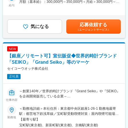
月額（基本給）：300,000円～350,000円＜月給＞300,000円～
業拡大に向け、
給与
350,000円＜昇給有無＞有＜残業手当＞有＜給与補足＞■昇給：年
越境ECの中核を担い、自走できるディレクターを募集します。
2回■賞与：年2回※月給額・年収は、能力・年齢を考慮した上で決
定いたしますので上記の限りではございません。賃金はあくまで
■業務内容：
も目安の金額であり、選考を通じて上下する可能性があります。
応募依頼する
ご経験に応じて下記業務をお任せ致します。
気になる
月給(月額)は固定手当を含めた表記です。
（エージェントサービス）
【具体例】
・ECサイトの新機能企画～要件作成（開発対応はグループ会社に
委託）
・他部署（マーケ/MD等）との連携・調整
NEW
・EC・AIトレンドのキャッチアップと施策反映
【銀座／リモート可】宣伝販促◆世界的時計ブランド
※使用言語は日本語中心のため英語不問
※コーディングなどの開発業務は発生しませんが、
「SEIKO」「Grand Seiko」等のマーケ
「ECサイトに、具体的にどのような機能を実装するか？」など
セイコーウオッチ株式会社
の
正社員
要件作成・ディレクション業務は発生します
■教育体制
～創業140年／世界的時計ブランド『Grand Seiko』や『SEIKO』
入社後のフォロー体制は万全です。
を企画開発販売している企業～
配属後も業務に慣れるまでは先輩社員のOJTもございますのでご
仕事内容
安心ください。
当社は、1881年創業のセイコーグループ株式会社の100%子会社
＜勤務地詳細＞本社住所：東京都中央区銀座1-26-1 勤務地最寄
で、セイコーグループの中核事業であるウオッチ事業を統括する
■入社後に期待する役割（半年目安）
駅：都営地下鉄浅草線／宝町駅受動喫煙対策：屋内喫煙可能場所
会社です。
勤務地
越境ECは立ち上げ直後のため、以下を期待しています：
あり変更の範囲：会社の定める事業所
【最寄り駅】
腕時計の企画開発から製造、販売までを一貫して手掛けるマニュ
UI/UX改善タスクの洗い出し・整理
宝町駅(東京都)、新富町駅(東京都)、京橋駅(東京都)
ファクチュールにこだわり、高級腕時計のグランドセイコーを主