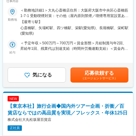
仕事内容
◎店頭カウンターセールスの補助
■業務概要（外商×旅行）
＜勤務地詳細1＞大丸心斎橋店住所：大阪府大阪市中央区心斎橋筋
当社の旅行事業「モノ」ではなく「体験」を大切に下記ミッショ
■魅力
1-7-1 受動喫煙対策：その他（屋内原則禁煙／喫煙専用室設置あ
ンを掲げています
勤務地
～お客様に寄り添った提案！お客様との距離が近く旅行前後の継
り）＜勤務地詳細2＞松坂屋名古屋店住所：愛知県名古屋市中区栄
【最寄り駅】
◎顧客の生活全体に伴走する
続的な関係構築が可能◎～
3-16-1 勤務地最寄駅：地下鉄名城線／矢場町駅受動喫煙対策：
心斎橋駅、矢場町駅、四ツ橋駅、栄駅(愛知県)、長堀橋駅、栄町駅
◎年間・生涯単位でのLTV（顧客生涯価値）を最大化する
◇当社の旅行事業では、百貨店をご利用いただくお客様を中心に
屋内全面禁煙変更の範囲：会社の定める事業所
(愛知県)
⇒美術・工芸・食・建築等、百貨店が持つ無形資産（目利き力）
一人ひとりのご要望に合わせた旅行提案を行っています。決まっ
を活用し、「くらしの『あたらしい幸せ』を発明する。」を旅行
た商品を販売するだけではなく、お客様のご希望やライフスタイ
＜予定年収＞500万円～700万円＜賃金形態＞月給制賞与年2回、
で創出します。
ルや価値観に深く寄り添い、唯一無二で高付加価値なプランをご
昇給年1回、残業代は別途支給（時間外労働連動支給）＜賃金内訳
給与
提案できる点が特徴です。
＞月額（基本給）：300,000円～410,000円＜月給＞300,000円～
■業務
◇また、食や文化をはじめとした百貨店ならではの幅広い商材や
410,000円＜昇給有無＞有＜残業手当＞有＜給与補足＞給与はご
◎受注型（オーダーメイド）企画旅行の企画・造成（メイン業
関係性を活かして、既成概念にとらわれない自由な発想で特別感
経験・スキルに応じて変動いたします。賃金はあくまでも目安の
務）
のあるオーダーメイドの旅行を企画・造成できる点も魅力の一つ
金額であり、選考を通じて上下する可能性があります。月給(月額)
応募依頼する
・外商顧客の希望にあわせたオーダーメイドプランを企画・提案
気になる
です。
は固定手当を含めた表記です。
（エージェントサービス）
・国内・海外の旅行商品に対応
◇当社を長らくご愛顧いただいている富裕層のお客様も多く、信
・当社らしい旅行商品となるよう、本社MD担当者と連携し、企画
頼関係を大切にしながら旅行を通じて特別な体験や思い出づくり
◎受注型企画旅行および募集型（パッケージ）企画旅行の販売に
をサポートできるやりがいがあります。
おける外商部との連携
★お客様一人ひとりに合わせた提案を行いたい方、旅行を通じて
NEW
・外商担当者からの紹介を受け、店頭来店した顧客に販売
お客様に特別な体験や思い出を提供したい方に適した環境です。
【東京本社】旅行企画◆国内外ツアー企画・折衝／百
・外商担当者とともに顧客宅を訪問し販売
・外商顧客を対象とした催事に出展し、旅行商品の提案・販売
貨店ならではの高品質を実現／フレックス・年休125日
変更の範囲：会社の定める業務
◎募集型（パッケージ）企画旅行の企画・造成・問い合わせ対応
株式会社大丸松坂屋百貨店
・富裕層を対象とした、国内・海外の旅行商品の企画・造成
正社員
・本社MD担当との連携
・パンフレット記載内容、およびそれ以外に関する問い合わせ対