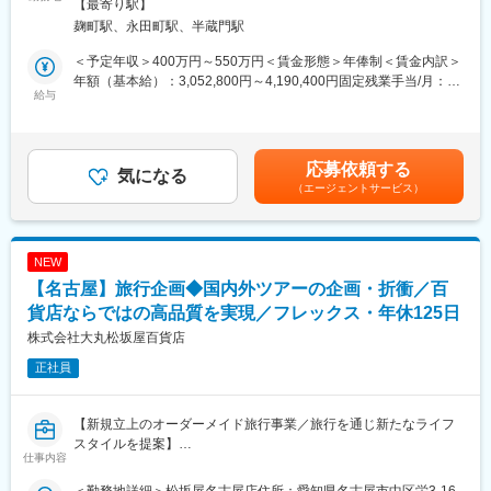
策：屋内全面禁煙変更の範囲：会社の定める事業所
【最寄り駅】
略をお任せします。
年数は19.5年、離職率は1％未満です。
麹町駅、永田町駅、半蔵門駅
本国とのやり取りを通じて、グローバルの意向を尊重しながら、
日本市場に適した展開内容を企画・提案し、商品発注や配分計画
変更の範囲：会社の定める業務
＜予定年収＞400万円～550万円＜賃金形態＞年俸制＜賃金内訳＞
に反映させていきます。
年額（基本給）：3,052,800円～4,190,400円固定残業手当/月：
そのうえで、売上実績や市場トレンドを分析しながら、シーズン
給与
79,600円～109,200円（固定残業時間40時間0分/月）超過した時
ごとの発注数量や配分計画を立案・実行。
間外労働の残業手当は追加支給＜月額＞334,000円～458,400円
設定された消化率の達成を目標に、アイテム別の在庫コントロー
（12分割）（一律手当を含む）＜昇給有無＞有＜残業手当＞有＜
ルを行い、ブランドの持続的成長をリードしていただきます。
給与補足＞※詳細は前職（現職）給与、ご経験を加味し決定させて
応募依頼する
ブランドの魅力を引き出しながら、ローカル市場に即した商品戦
気になる
いただきます。賃金はあくまでも目安の金額であり、選考を通じ
（エージェントサービス）
略を打ち出す、非常にやりがいのあるポジションです。
て上下する可能性があります。月給(月額)は固定手当を含めた表記
です。
■業務内容
・全店舗、各カテゴリの売れ筋商品分析
NEW
・帳票作成
【名古屋】旅行企画◆国内外ツアーの企画・折衝／百
・売上目標達成を見据えた販売戦略・販促計画立案
・競合分析、市場分析、売上予測をもとにした商品の分析・選定
貨店ならではの高品質を実現／フレックス・年休125日
・本国とのやりとり・商品要望依頼や交渉 等
株式会社大丸松坂屋百貨店
正社員
■チーム体制
現在3名（MD2名・DB1名）
【新規立上のオーダーメイド旅行事業／旅行を通じ新たなライフ
■『Barbour（バブアー）』について
スタイルを提案】
1894年ジョン・バブアーがイングランド北東部にある港町サウス
仕事内容
シールズにて創業。英国老舗のアウトドアブランドがBarbourで
■業務概要（外商×旅行）
す。