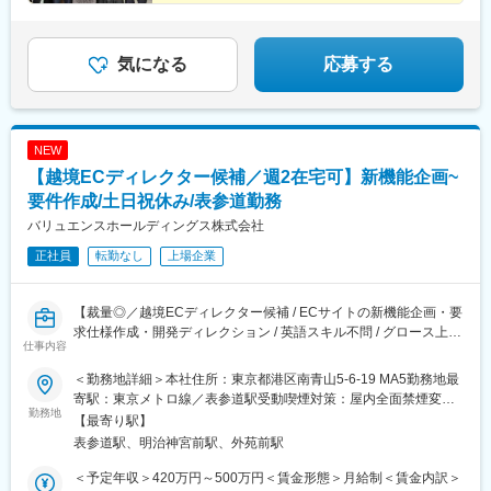
気になる
応募する
NEW
【越境ECディレクター候補／週2在宅可】新機能企画~
要件作成/土日祝休み/表参道勤務
バリュエンスホールディングス株式会社
正社員
転勤なし
上場企業
【裁量◎／越境ECディレクター候補 / ECサイトの新機能企画・要
求仕様作成・開発ディレクション / 英語スキル不問 / グロース上
仕事内容
場】※長期休暇も取得可／転勤なし／コロナ禍でも業績堅調／13
期連続増収のリユース業界トップクラス企業※
＜勤務地詳細＞本社住所：東京都港区南青山5-6-19 MA5勤務地最
当社は「月間100万セッション以上」「EC・店舗で月商20億円規
寄駅：東京メトロ線／表参道駅受動喫煙対策：屋内全面禁煙変更
模」のプレオウンド・ブランドショップ『ALLU』を運営していま
勤務地
の範囲：会社の定める事業所（リモートワーク含む）
【最寄り駅】
す。
表参道駅、明治神宮前駅、外苑前駅
2023年11月には越境ECサービス「ALLU Global Online Store」を
リリース。現在は立ち上げから間もないグロースフェーズであ
＜予定年収＞420万円～500万円＜賃金形態＞月給制＜賃金内訳＞
り、UI/UX改善や機能追加を進めている段階です。今後さらなる事