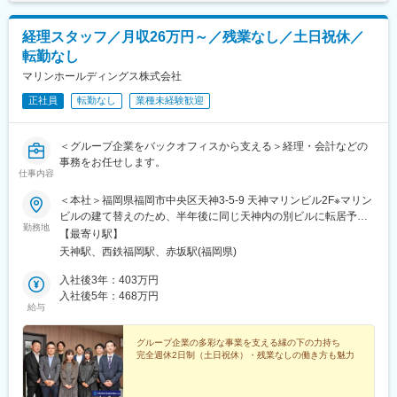
経理スタッフ／月収26万円～／残業なし／土日祝休／
転勤なし
マリンホールディングス株式会社
正社員
転勤なし
業種未経験歓迎
＜グループ企業をバックオフィスから支える＞経理・会計などの
事務をお任せします。
仕事内容
＜本社＞福岡県福岡市中央区天神3-5-9 天神マリンビル2F※マリン
ビルの建て替えのため、半年後に同じ天神内の別ビルに転居予
勤務地
定。再来年には新しく綺麗になったマリンビルで就業可能！＜ア
【最寄り駅】
クセス＞地下鉄空港線「天神駅」より徒歩4分西鉄大牟田線「福岡
天神駅、西鉄福岡駅、赤坂駅(福岡県)
駅」より徒歩7分地下鉄空港線「赤坂駅」より徒歩7分
入社後3年：403万円
入社後5年：468万円
給与
グループ企業の多彩な事業を支える縁の下の力持ち
完全週休2日制（土日祝休）・残業なしの働き方も魅力