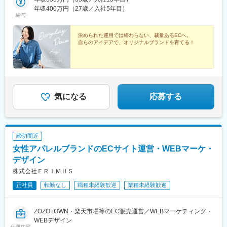
年収400万円（27歳／入社5年目）
給与
決められた運用では終わらない、裁量あるECへ。
自らのアイデアで、オリジナルブランドを育てる！
気になる
応募する
締切間近
女性アパレルブランドのECサイト運営・WEBマーケ・
デザイン
株式会社ＥＲＩＭＵＳ
正社員
転勤なし
職種未経験歓迎
業種未経験歓迎
ZOZOTOWN・楽天市場等のEC販売運営／WEBマーケティング・
WEBデザイン
仕事内容