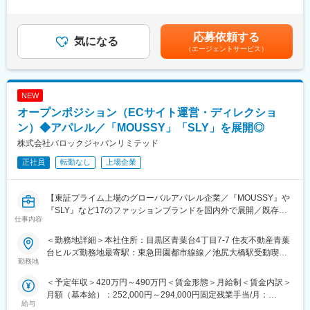
実店舗では、店内に展示されたミュシャの作品を鑑賞しながら、
外労働の残業手当は追加支給＜月給＞250,000円～320,000円（一
■業務内容：
まるで美術館を巡るように自分だけの香りを体験し、お気に入り
律手当を含む）＜昇給有無＞有＜残業手当＞有＜給与補足＞予定
経理担当として、以下の業務をご担当いただきます。
の雑貨と出会える空間を目指しています。
年収はあくまでも目安の金額であり、選考を通じて上下する可能
応募依頼する
・現預金管理・売上・売掛管理
気になる
性があります。賃金はあくまでも目安の金額であり、選考を通じ
（エージェントサービス）
・仕入・買掛管理
■雇用形態について：
て上下する可能性があります。月給(月額)は固定手当を含めた表記
・請求書発行
ご本人の希望や志向性、適性を確認するため、契約社員スタート
です。
・仕訳入力
となります。
・各種経費計上
勤怠など著しい問題がない限り試用期間後、正社員として契約更
NEW
・売掛金・買掛金の管理（入金確認/入金業務など）
新しています。
オープンポジション（ECサイト運営・ディレクショ
・月次～年度決算補助
基本的に3ヶ月で正社員へ登用されている社員が多く、過去当社か
・社内基幹システムへの入力・管理
ン）◆アパレル／「MOUSSY」「SLY」を展開◎
ら契約を打ち切りにしたことはございません。
・勤怠管理
株式会社バロックジャパンリミテッド
ご経験に応じて業務をお任せするため、決算業務の経験が浅い方
変更の範囲：組織変更や異動に伴い弊社事業に関連する業務の範
正社員
転勤なし
上場企業
でも安心してご応募いただけます。
囲で変更となる場合がございます。
■組織体制：
【東証プライム上場のグローバルアパレル企業／『MOUSSY』や
経理担当：1名
『SLY』など17のファッションブランドを国内外で展開／既存ブ
少数精鋭の組織のため、経理業務全般に幅広く携わることができ
仕事内容
ランド強化だけではなくEC事業拡大やグローバル展開を加速】
ます。
入社後は実務を通じて業務の流れやルールを習得いただきます。
＜勤務地詳細＞本社住所：目黒区青葉台4丁目7-7 住友不動産青葉
■業務内容：
台ヒルズ勤務地最寄駅：東急田園都市線線／池尻大橋駅受動喫煙
ECサイト「SHEL'TTER WEBSTORE」の運営・ディレクション
勤務地
■働き方：
対策：敷地内全面禁煙変更の範囲：会社の定める事業所
に関わる業務をお任せします。
・時短勤務相談可能
＜予定年収＞420万円～490万円＜賃金形態＞月給制＜賃金内訳＞
・「SHEL'TTER WEBSTORE」の売上や集客に繋がる施策の立案
・勤務日数相談可能（週３日～）
月額（基本給）：252,000円～294,000円固定残業手当/月：
と実行（進行管理）
・年休130日
給与
48,000円～56,000円（固定残業時間24時間0分/月）超過した時間