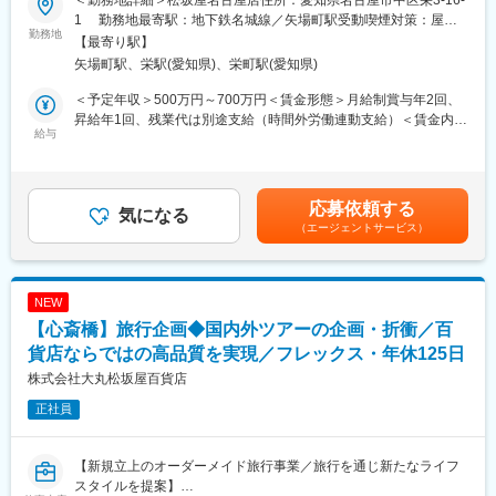
＜勤務地詳細＞松坂屋名古屋店住所：愛知県名古屋市中区栄3-16-
当社の旅行事業「モノ」ではなく「体験」を大切に下記ミッショ
カントリーウェアを皮切りに人々の生活を豊かにするライフスタ
1 勤務地最寄駅：地下鉄名城線／矢場町駅受動喫煙対策：屋内
ンを掲げています
勤務地
イルブランドとしてイギリスをはじめアメリカ、日本など世界40
全面禁煙変更の範囲：会社の定める事業所
【最寄り駅】
◎顧客の生活全体に伴走する
か国以上の国や地域で展開しています。
矢場町駅、栄駅(愛知県)、栄町駅(愛知県)
◎年間・生涯単位でのLTV（顧客生涯価値）を最大化する
⇒美術・工芸・食・建築等、百貨店が持つ無形資産（目利き力）
■株式会社Barbour partners Japanの魅力
＜予定年収＞500万円～700万円＜賃金形態＞月給制賞与年2回、
を活用し、「くらしの『あたらしい幸せ』を発明する。」を旅行
設立から日も浅く社長直下で少数精鋭にて業務にあたっている組
昇給年1回、残業代は別途支給（時間外労働連動支給）＜賃金内訳
で創出します。
給与
織のため、
＞月額（基本給）：300,000円～410,000円＜月給＞300,000円～
裁量をもって業務に取り組める環境です。
410,000円＜昇給有無＞有＜残業手当＞有＜給与補足＞給与はご
■業務
マッシュグループの1社であり安定した基盤で挑戦できる点も魅力
経験・スキルに応じて変動いたします。賃金はあくまでも目安の
◎受注型（オーダーメイド）企画旅行の企画・造成（メイン業
の1つです。本国とのやり取りや海外出張も頻繁にあり、語学力を
金額であり、選考を通じて上下する可能性があります。月給(月額)
応募依頼する
務）
気になる
生かすこともできます。
は固定手当を含めた表記です。
（エージェントサービス）
・外商顧客の希望にあわせたオーダーメイドプランを企画・提案
・国内・海外の旅行商品に対応
※株式会社マッシュスタイルラボへご入社いただき、株式会社
・当社らしい旅行商品となるよう、本社MD担当者と連携し、企画
Barbour partners Japanへ出向となります
◎受注型企画旅行および募集型（パッケージ）企画旅行の販売に
NEW
おける外商部との連携
変更の範囲：組織変更や異動に伴い弊社事業に関連する業務の範
【心斎橋】旅行企画◆国内外ツアーの企画・折衝／百
・外商担当者からの紹介を受け、店頭来店した顧客に販売
囲で変更となる場合がございます。
・外商担当者とともに顧客宅を訪問し販売
貨店ならではの高品質を実現／フレックス・年休125日
・外商顧客を対象とした催事に出展し、旅行商品の提案・販売
株式会社大丸松坂屋百貨店
◎募集型（パッケージ）企画旅行の企画・造成・問い合わせ対応
正社員
・富裕層を対象とした、国内・海外の旅行商品の企画・造成
・本社MD担当との連携
・パンフレット記載内容、およびそれ以外に関する問い合わせ対
【新規立上のオーダーメイド旅行事業／旅行を通じ新たなライフ
応
スタイルを提案】
◎航空券や宿泊、観光などの手配、手続き