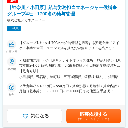
NEW
更なる成長が見込まれています。
ら実現する 役割を担います。
【神奈川／小田原】給与労務担当マネージャー候補◆
◇事業の差別化
・インポートブランドの輸入実務（年間4～6回）
近年個人で中古販売ができるサイト等も増えていますが、コメ兵
・海外POPUP（パリ）向け商品の輸出・通関（ATAカルネ対応）
グループ4社・1700名の給与管理
は今まで培ってきたブランド品の豊富な鑑定知識やデータベース
・輸送コストの可視化・削減企画、最適ルート選定
株式会社メガネスーパー
を生かした専門売買を強みとして差別化しております。また、当
・スケジュール管理・納期調整
社は全国にある実店舗やEC事業の連携でスピーディーな鑑定や質
正社員
・国内物流対応（ロジスティクスチームと連携）
の高いサービスで類を見ない顧客満足を頂いております。
・仕入先・フォワーダー・海外倉庫とのコミュニケーション
【グループ4社・約1,700名の給与管理を担当する安定企業／アイ
経験に応じて、海外物流網の構築や改善提案にも積極的に挑戦で
ケア事業の全国チェーンで腰を据えた労務キャリアを築ける／年
きる環境です。
仕事内容
間休日110日で長期就業可】
■配属組織：
＜勤務地詳細1＞小田原サテライトオフィス住所：神奈川県小田原
人事総務部にて給与労務担当マネージャー候補としての業務に従
ロジスティクスチーム：３名
市本町2-1-38 勤務地最寄駅：JR東海道線／小田原駅受動喫煙対
事していただきます。
勤務地
策：敷地内全面禁煙＜勤務地詳細2＞鴨宮事務所住所：神奈川県小
【最寄り駅】
■魅力：
田原市鴨宮621 勤務地最寄駅：JR東海道線／鴨宮駅受動喫煙対
小田原駅、鴨宮駅、緑町駅、五百羅漢駅、箱根板橋駅、井細田駅
■業務内容：
◎輸入～輸出～国内物流まで「全工程」を担当：
策：敷地内全面禁煙変更の範囲：会社の定める事業所
◎給与業務
分業されがちな物流領域を全工程経験できる。
＜予定年収＞400万円～550万円＜賃金形態＞月給制＜賃金内訳＞
・グループ会社4社1700人の給与・賞与支給全体の実務・管理
月額（基本給）：250,000円～350,000円その他固定手当/月：
・給与計算社外委託先管理
給与
◎海外展開加速期の基盤構築に携われる：
6,000円～15,000円固定残業手当/月：21,000円～35,000円（固定
・社員給与データ整備
パリPOPUP開催、ヨーロッパへの出店計画など、ビジネス成長に
残業時間11時間0分/月）超過した時間外労働の残業手当は追加支
・年末調整業務
直結する物流基盤づくり関与でき、コスト削減、輸送ルート最適
給＜月給＞277,000円～400,000円（一律手当を含む）＜昇給有無
・住民税徴収納付手続き
化、海外倉庫の検討など、幅広い経験が積める環境。
＞有＜残業手当＞有＜給与補足＞■その他固定手当：地域手当賃金
応募依頼する
気になる
はあくまでも目安の金額であり、選考を通じて上下する可能性が
（エージェントサービス）
■業務の特徴：
◎ブランドの魅力を裏側から支えられる
あります。月給(月額)は固定手当を含めた表記です。
・プレイングマネージャーとしてご活躍いただきます（マネジメ
物流面から自社ブランド「Graphpaper」「FreshService」を支え