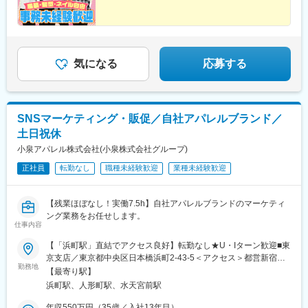
気になる
応募する
SNSマーケティング・販促／自社アパレルブランド／
土日祝休
小泉アパレル株式会社(小泉株式会社グループ)
正社員
転勤なし
職種未経験歓迎
業種未経験歓迎
【残業ほぼなし！実働7.5h】自社アパレルブランドのマーケティ
ング業務をお任せします。
仕事内容
【「浜町駅」直結でアクセス良好】転勤なし★U・Iターン歓迎■東
京支店／東京都中央区日本橋浜町2-43-5＜アクセス＞都営新宿線
勤務地
「浜町駅」直結＼通勤もランチも快適◎／浜町駅直結なので、通
【最寄り駅】
勤ラクラク！周囲には飲食店も多く、社員食堂もあるので、ラン
浜町駅、人形町駅、水天宮前駅
チには困りません！※受動喫煙対策：屋内禁煙
年収550万円（35歳／入社13年目）