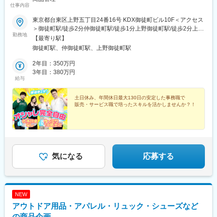
仕事内容
東京都台東区上野五丁目24番16号 KDX御徒町ビル10F＜アクセス
＞御徒町駅/徒歩2分仲御徒町駅/徒歩1分上野御徒町駅/徒歩2分上野
勤務地
駅/徒歩10分京成上野駅/徒歩10分
【最寄り駅】
御徒町駅、仲御徒町駅、上野御徒町駅
2年目：350万円
3年目：380万円
給与
土日休み、年間休日最大130日の安定した事務職で
販売・サービス職で培ったスキルを活かしませんか？！
気になる
応募する
NEW
アウトドア用品・アパレル・リュック・シューズなど
の商品企画