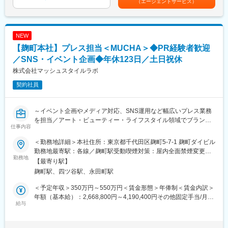
（エージェントサービス）
【攻めの戦略推進】
す。■賞与：年2回（2月・8月）※1回で150万円以上の支給実績あ
◆新規事業・集客の企画立案と実行
変更の範囲：会社の定める業務
り賃金はあくまでも目安の金額であり、選考を通じて上下する可
・新規出店・事業開発：市場調査、競合分析、候補物件の選定、
能性があります。月給(月額)は固定手当を含めた表記です。
契約準備、備品手配など、新規出店に関わる全プロセスを社長と
NEW
二人三脚で推進。
【麹町本社】プレス担当＜MUCHA＞◆PR経験者歓迎
◆集客・マーケティング戦略
・地域特性を踏まえたWeb広告やSNS施策の企画・運用・効果測
／SNS・イベント企画◆年休123日／土日祝休
定・改善提案など、売上向上に直結するマーケティングを推進。
株式会社マッシュスタイルラボ
◆採用戦略と採用活動
契約社員
・採用HPや求人原稿の企画・リライト、SNS発信など採用広報を
実行。
・採用基準や選考プロセスにも踏み込んで提案。
～イベント企画やメディア対応、SNS運用など幅広いプレス業務
◆営業戦略の策定と実行
を担当／アート・ビューティー・ライフスタイル領域でブランド
・広告費や来店データなどを分析し、店舗運営の営業戦略を策
仕事内容
認知拡大に携われる／数々の自社アパレルブランドを展開するマ
定・実行。
ッシュグループの安定基盤～
＜勤務地詳細＞本社住所：東京都千代田区麹町5-7-1 麹町ダイビル
【守りの組織設計】
勤務地最寄駅：各線／麹町駅受動喫煙対策：屋内全面禁煙変更の
■業務内容：
勤務地
◆バックオフィス・経営サポートの効率化
範囲：会社の定める事業所
【最寄り駅】
マッシュグループが展開するMUCHA（ミュシャ）におけるプレ
・労務、総務、経理補助、勤怠システム運用、経費処理、月次決
麹町駅、四ツ谷駅、永田町駅
ス業務全般をお任せ致します。
算サポート、freee入力、簡単なシステム管理などバックオフィス
※配属ブランドはご本人の適性に応じて検討させていただく場合が
全般を統括。
＜予定年収＞350万円～550万円＜賃金形態＞年俸制＜賃金内訳＞
ございます
・常に「このフローは短縮できるか」という業務改善視点で効率
年額（基本給）：2,668,800円～4,190,400円その他固定手当/月：
給与
化を推進。
69,600円～109,200円＜月額＞292,000円～458,400円（12分割）
■具体的な業務内容：
◆人事・採用実務
＜昇給有無＞有＜残業手当＞無＜給与補足＞※給与詳細は前職（現
◇キャラバン、イベント、展示会等の企画・実施
・求人媒体の選定・管理、応募者対応、面接日程調整など中途採
職）給与、ご経験を加味し決定させていただきます。■昇給昇格査