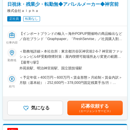
ブランドバッグ等を撮影し、2秒ほどで真贋（しんがん）を鑑定す
日祝休・残業少・転勤無◆アパレルメーカー◆神宮前
る人工知能（AI）です。精度は最大で99%以上となっており、コ
株式会社ａｌｐｈａ
メ兵店舗への導入を進めています。
正社員
転勤なし
■業務詳細：
※ご経験に合わせて、お任せする業務を変更します。
・AIサービスの企画立案
【インポートブランドの輸入～海外POPUP開催時の商品輸出など
・AIサービスの運用と改善（利用者のFB回収）
／自社ブランド「Graphpaper」「FreshServise」／社員購入割引
仕事内容
・開発条件に合わせた要件定義、仕様書作成
有り／年休１３０日】
・外注開発会社のベンダーコントロール、プロジェクトマネジメ
＜勤務地詳細＞本社住所：東京都渋谷区神宮前2-6-7 神宮前ファッ
ント 等
■採用背景：
ションビル6F受動喫煙対策：屋内喫煙可能場所あり変更の範囲：
当社は、Graphpaper・FreshServiceといったアパレルブランドの
勤務地
会社の定める事業所
【最寄り駅】
■組織構成：
運営を軸に、PRや空間デザインまで一貫して手掛けています。
外苑前駅、明治神宮前駅、国立競技場駅
・IT事業部：19名（部長、IT事業G、AI開発G）で構成
近年はフランス・パリでのポップアップストア出店が増加してお
り、日本国内の店舗で扱うインポートブランドのバイイングも定
＜予定年収＞400万円～600万円＜賃金形態＞月給制＜賃金内訳＞
■当社の魅力：
期的に行っています。
月額（基本給）：252,600円～378,000円固定残業手当/月：
◇安定性
今後はヨーロッパへの店舗出店、オランダをハブとした物流網構
給与
80,700円～122,000円（固定残業時間40時間0分/月）超過した時
コメ兵HDは東証スタンダード市場、名古屋メイン市場に上場して
築、越境ECなどをグローバルサプライチェーンの構築フェーズで
間外労働の残業手当は追加支給＜月給＞333,300円～500,000円
おります。また、上場による安定的な経営基盤のもと、法人と個
す。
（一律手当を含む）＜昇給有無＞有＜残業手当＞有＜給与補足＞
人両方ご利用可能なオークションサービスを構築し国内外問わず
将来的には海外物流専任チーム創設も検討しています。
予定年収はあくまでも目安の金額であり、選考を通じて上下する
応募依頼する
多くの顧客ニーズに合わせサービスを展開しております。
こうした海外取引の拡大を背景に、物流体制を強化するための採
気になる
可能性があります。賃金はあくまでも目安の金額であり、選考を
◇成長性
（エージェントサービス）
用を行っています。
通じて上下する可能性があります。月給(月額)は固定手当を含めた
当社は国内だけではなくリユース業界のグローバルリーディング
表記です。
カンパニーを目指しております。ブランドリユース品の需要が伸
■業務内容：
びている香港・台湾・タイなど海外出店も進んでいるため今後も
単なるオペレーションではなく、ブランドの成長戦略を物流面か