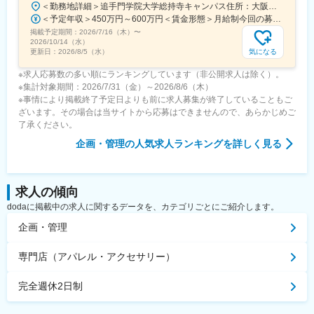
＜勤務地詳細＞追手門学院大学総持寺キャンパス住所：大阪府茨木市太田東芝町1-1 受動喫煙対策：屋内全面禁煙変更の範囲：会社の定める事業所
＜予定年収＞450万円～600万円＜賃金形態＞月給制今回の募集における初年度の最低保証額です。経験年数によって決定します。＜賃金内訳＞月額（基本給）：262,900円～328,700円＜月給＞262,900円～328,700円＜昇給有無＞有＜残業手当＞有＜給与補足＞年収は賞与込(※残業代は含まれていません。)賞与は今年度実績で年間5ヶ月分支給されています。賃金はあくまでも目安の金額であり、選考を通じて上下する可能性があります。月給(月額)は固定手当を含めた表記です。
掲載予定期間：
2026/7/16（木）
〜
2026/10/14（水）
気になる
更新日：
2026/8/5（水）
※求人応募数の多い順にランキングしています（非公開求人は除く）。
※集計対象期間：2026/7/31（金）～2026/8/6（木）
※事情により掲載終了予定日よりも前に求人募集が終了していることもご
ざいます。その場合は当サイトから応募はできませんので、あらかじめご
了承ください。
企画・管理
の人気求人ランキングを詳しく見る
求人の傾向
dodaに掲載中の求人に関するデータを、カテゴリごとにご紹介します。
企画・管理
専門店（アパレル・アクセサリー）
完全週休2日制