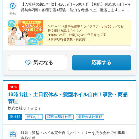
【入社時の想定年収】420万円～500万円【月給】月給30万円～＋
賞与年2回＋各種手当※経験・能力を考慮の上、優遇します。※上
給与
記には固定残業代を含みます。※固定残業代は、時間外労働の有無
に関わらず月15時間相当分を月3万6000円～支給上記を超える時
間外労働分は追加で支給します。───────＞★明確な評価制度
＼20～30代若手活躍中！ライフステージが変わっても
長く働ける環境です！／
───────半期ごとに上長と面談を行い、個人目標を設定し評価
★年休125日・残業少なめで平日夜も充実
や査定に反映します。資格取得やチーム内の協調的な貢献もきち
★育休取得者多数（男女共）
んと評価する評価制度が整っているので、現在の待遇や評価に不
★有給の取りやすい環境（事前申請で手当支給）
★服装・髪型自由
安を抱える方はぜひご応募ください。
★複数路線利用OK／駅チカ！
気になる
応募する
NEW
10時出社・土日祝休み・髪型ネイル自由！事務・商品
管理
株式会社ｄｌｏｇｓ
正社員
転勤なし
職種未経験歓迎
業種未経験歓迎
服装・髪型・ネイル完全自由／ジュエリーを扱う会社での事務・
商品管理