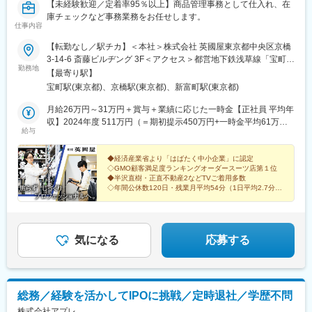
【未経験歓迎／定着率95％以上】商品管理事務として仕入れ、在
庫チェックなど事務業務をお任せします。
仕事内容
【転勤なし／駅チカ】＜本社＞株式会社 英國屋東京都中央区京橋
3-14-6 斎藤ビルヂング 3F＜アクセス＞都営地下鉄浅草線「宝町
勤務地
駅」徒歩2分東京メトロ日比谷線・JR京葉線「八丁堀駅」徒歩5分
【最寄り駅】
東京メトロ有楽町線「新富町駅」徒歩5分東京メトロ銀座線「京橋
宝町駅(東京都)、京橋駅(東京都)、新富町駅(東京都)
駅」徒歩3分※受動喫煙対策：敷地内全面禁煙
月給26万円～31万円＋賞与＋業績に応じた一時金【正社員 平均年
収】2024年度 511万円（＝期初提示450万円+一時金平均61万
給与
円）2025年度 567万円（＝期初提示471万円+一時金平均96万
円）2026年度 期初提示472万円 ＋ 業績に応じた一時金
◆経済産業省より「はばたく中小企業」に認定
◇GMO顧客満足度ランキングオーダースーツ店第１位
◆半沢直樹・正直不動産2などTVご着用多数
◇年間公休数120日・残業月平均54分（1日平均2.7分）
平均有給取得日数17.5日（全国平均10.6日）
気になる
応募する
総務／経験を活かしてIPOに挑戦／定時退社／学歴不問
株式会社アプレ