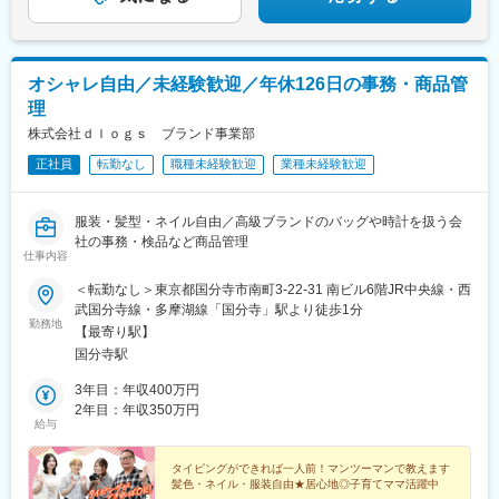
オシャレ自由／未経験歓迎／年休126日の事務・商品管
理
株式会社ｄｌｏｇｓ ブランド事業部
正社員
転勤なし
職種未経験歓迎
業種未経験歓迎
服装・髪型・ネイル自由／高級ブランドのバッグや時計を扱う会
社の事務・検品など商品管理
仕事内容
＜転勤なし＞東京都国分寺市南町3-22-31 南ビル6階JR中央線・西
武国分寺線・多摩湖線「国分寺」駅より徒歩1分
勤務地
【最寄り駅】
国分寺駅
3年目：年収400万円
2年目：年収350万円
給与
タイピングができれば一人前！マンツーマンで教えます
髪色・ネイル・服装自由★居心地◎子育てママ活躍中