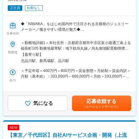
◎各店担当者からの問い合わせ対応
正社員
転勤なし
・パンフレット記載内容等に関する問い合わせに対応
◎受注型（オーダーメイド）企画旅行の企画・造成（受注型：1
割/募集型：9割を想定）
◆「NIWAKA」をはじめ国内外で注目される京都発のジュエリー
◎航空券や宿泊、観光などの手配、手続き
メーカー／働きやすい環境が魅力◆
仕事内容
■扱うサービス
■業務内容
国内外の旅行商品、百貨店独自のプレミアム体験型ツアー、イベ
＜勤務地詳細1＞本社住所：京都府京都市中京区富小路通三条上る
京都で創業したジュエリーブランドの海外事業における、マーケ
ント連動型の特別企画旅行 等
福長町105 勤務地最寄駅：地下鉄烏丸線／烏丸御池駅受動喫煙対
ティング・販売戦略の策定と実行、海外事業チームの構築と運
勤務地
策：屋内全面禁煙＜勤務地詳細2＞東京事業所住所：東京都品川区
【最寄り駅】
営、将来的には現地チームの立上げに携わっていただきます。
■魅力
北品川1丁目20番9号 FORECAST品川6階 （旧ダヴィンチ品
北品川駅、新馬場駅、品川駅
～百貨店のネットワークも活かした、付加価値の高い旅行企画造
川）勤務地最寄駅：品川駅受動喫煙対策：屋内全面禁煙変更の範
■業務の魅力
成に携わることができる～
囲：無
＜予定年収＞400万円～800万円＜賃金形態＞月給制＜賃金内訳＞
・弊社は日本のブランドとしてジュエリー製作に真摯に向き合っ
◇本社の旅行事業では、旅行商品の企画・造成に深く携わること
月額（基本給）：333,000円～666,000円＜月給＞333,000円～
ている企業です。日本の伝統的な工芸・技術・美意識を背景とし
給与
ができます。百貨店ならではのネットワークや顧客基盤を活か
666,000円＜昇給有無＞有＜残業手当＞有賃金はあくまでも目安
たジュエリーを世界の人たちに伝えていくことができます。
し、食や文化をはじめとした社内のMD部門や外部パートナーと連
の金額であり、選考を通じて上下する可能性があります。月給(月
・経営層直下のチームの立上げに関わっていただくので、事業運
携しながら、お客様のニーズに合わせたオリジナルツアーや体験
額)は固定手当を含めた表記です。
営に主体的かつ深く携われるとともに、スピーディーな意思決定
型企画等を形にしていくポジションです。
応募依頼する
のもとで業務を行うことができます。
気になる
◇百貨店をご利用されるお客様の期待を超えるために、既成概念
（エージェントサービス）
・事業立上げや運営におけるロジカルな業務と、ジュエリー製作
にとらわれない自由な発想で、特別感や付加価値の高い旅行体験
におけるクリエイティブな業務の、双方に携われることができま
を企画・造成頂きたいと考えています。
す。
★質の高い体験価値を旅行という形でお客様に提供できる、やり
がいのある環境です。
NEW
■働き方
【東京／千代田区】自社AIサービス企画・開発（上流
・京都本社、もしくは東京オフィスでの採用となります。
■就業環境