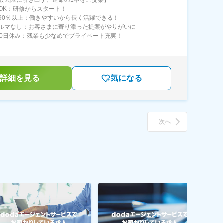
OK：研修からスタート！
90％以上：働きやすいから長く活躍できる！
ルマなし：お客さまに寄り添った提案がやりがいに
10日休み：残業も少なめでプライベート充実！
詳細を見る
気になる
次へ