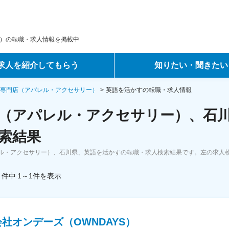
）の転職・求人情報を掲載中
求人を紹介してもらう
知りたい・聞きたい
ントサービス
転職ノウハウ
専門店（アパレル・アクセサリー）
英語を活かすの転職・求人情報
（アパレル・アクセサリー）、石川
サービス
データで見る転職
索結果
ーエージェントサービス
コラム・インタビュー
ル・アクセサリー）、石川県、英語を活かすの転職・求人検索結果です。左の求人
転職Q&A
件中
1～1
件
を表示
社オンデーズ（OWNDAYS）