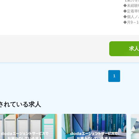
◆未経験
◆定着率
◆個人ノ
◆月9～
求人
1
されている求人