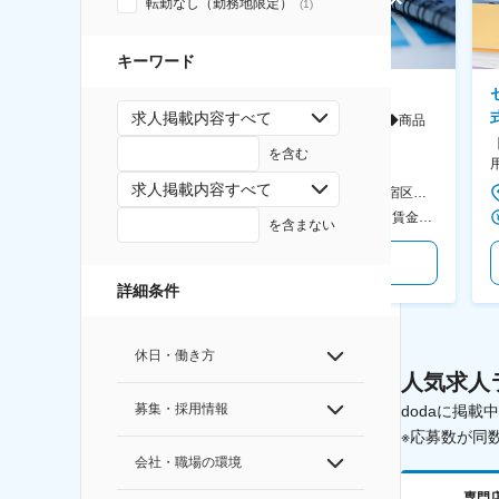
転勤なし（勤務地限定）
(
1
)
キーワード
ソニー株式会社
ＢＲＵＮＯ株式会社
求人掲載内容すべて
事業企画管理（SONYのイメー
【週2在宅】30代活躍中◆商品
ジング領域）◆英語力を活か
企画※キッチン家電
を含む
す/CFO管轄＃SECCFO0027
◆「BRUNO」新商品の企画／企
画～調達／働き方◎
求人掲載内容すべて
＜勤務地詳細1＞ ソニー株式会社 住所：神奈川県横浜市西区みなとみらい5-1-1 受動喫煙対策：屋内全面禁煙 ＜勤務地詳細2＞ ソニーシティ大崎 住所：東京都品川区大崎2-10-1 勤務地最寄駅：JR線／大崎駅 受動喫煙対策：屋内全面禁煙 変更の範囲：会社の定める事業所（リモートワーク含む）
本社 住所：東京都新宿区西新宿6丁目22-1 新宿スクエアタワー B1階 勤務地最寄駅：東京メトロ丸ノ内線／西新宿駅 受動喫煙対策：屋内全面禁煙 変更の範囲：会社の定める事業所（リモートワーク含む）
600万円～1,200万円 ＜賃金形態＞ 月給制 ＜賃金内訳＞ 月額（基本給）：350,000円～500,000円 ＜月給＞ 350,000円～500,000円 ＜昇給有無＞ 有 ＜残業手当＞ 有 ＜給与補足＞ ※年収は経験や能力を考慮の上、当社規定により決定します。 賃金はあくまでも目安の金額であり、選考を通じて上下する可能性があります。 月給(月額)は固定手当を含めた表記です。
400万円～600万円 ＜賃金形態＞ 月給制 経験・能力を考慮の上、優遇いたします。 ＜賃金内訳＞ 月額（基本給）：300,000円～450,000円 ＜月給＞ 300,000円～450,000円 ＜昇給有無＞ 有 ＜残業手当＞ 有 ＜給与補足＞ ・賞与実績：年2回 ・昇給：年1回 ※半年毎に評価を行い、評価が高ければ年齢に関係なく昇給・昇格していきます。創造性の高い人・新しいことにチャレンジした人が高い評価を得られます。 賃金はあくまでも目安の金額であり、選考を通じて上下する可能性があります。 月給(月額)は固定手当を含めた表記です。
を含まない
気になる
気になる
詳細条件
休日・働き方
人気求人
募集・採用情報
dodaに掲
※応募数が同
会社・職場の環境
専門