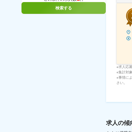
検索する
※求人応
※集計対象期
※事情に
さい。
求人の傾