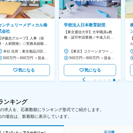
センチュリーメディカル株
学校法人日本教育財団
式会社
【東京通信大学】大学職員※教
務・認可申請業務／中途入社
【伊藤忠グループ】人事（採
100％で馴染みやすい／無借金
用・人材開発）◇実務未経験歓
経営×社会貢献高
迎！／リモート有／年休124日
ス
本社 住所：東京都品川区大崎1-11-2 ゲートシティ大崎イーストタワー22Ｆ 勤務地最寄駅：JR山手線／大崎駅 受動喫煙対策：屋内全面禁煙 変更の範囲：会社の定める事業所（リモートワーク含む）
【東京】コクーンタワー 住所：東京都新宿区西新宿1-7-3 コクーンタワー 勤務地最寄駅：JR中央線／新宿駅 受動喫煙対策：屋内全面禁煙 変更の範囲：会社の定める事業所
／福利厚生充実◇
500万円～600万円 ＜賃金形態＞ 月給制 ＜賃金内訳＞ 月額（基本給）：300,000円～350,000円 ＜月給＞ 300,000円～350,000円 ＜昇給有無＞ 有 ＜残業手当＞ 有 ＜給与補足＞ 上記年収は、あくまで目安であり、前職・経験を考慮し検討させて頂きます。 ■昇給：あり ■賞与：あり ※会社業績と個人業績に応じて算定されます。 賃金はあくまでも目安の金額であり、選考を通じて上下する可能性があります。 月給(月額)は固定手当を含めた表記です。
500万円～800万円 ＜賃金形態＞ 年俸制 分割回数14回 ＜賃金内訳＞ 年額（基本給）：4,090,000円～6,550,000円 固定残業手当/月：64,286円～102,858円（固定残業時間26時間40分/月） 超過した時間外労働の残業手当は追加支給 ＜月額＞ 356,428円～570,715円（14分割）（一律手当を含む） ＜昇給有無＞ 有 ＜残業手当＞ 有 ＜給与補足＞ ■前職の給与・業務内容などを参考のうえ決定。 賃金はあくまでも目安の金額であり、選考を通じて上下する可能性があります。 月給(月額)は固定手当を含めた表記です。
気になる
気になる
ランキング
載中の求人を、応募数順にランキング形式でご紹介します。
数の場合は、新着順に表示しています。
石川県
店（アパレル・アクセサリー）