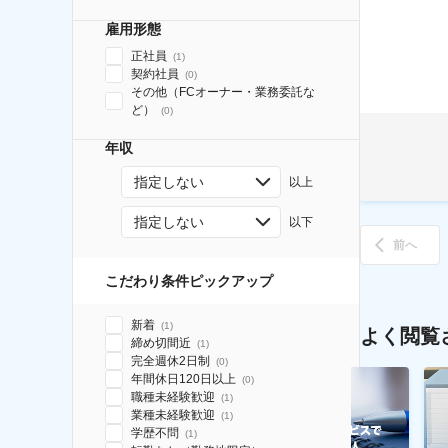
雇用形態
正社員
(
1
)
契約社員
(
0
)
その他（FCオーナー・業務委託な
ど）
(
0
)
年収
指定しない
以上
指定しない
以下
前へ
こだわり条件ピックアップ
新着
(
1
)
よく閲覧
締め切間近
(
1
)
完全週休2日制
(
0
)
年間休日120日以上
(
0
)
職種未経験歓迎
(
1
)
業種未経験歓迎
(
1
)
学歴不問
(
1
)