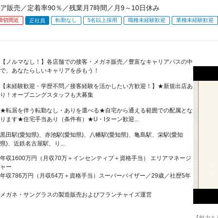
ア販売／定着率90％／残業月7時間／月9～10日休み
締切間近
転勤なし
5名以上採用
職種未経験歓迎
業種未経験歓迎
正社員
【ノルマなし！】各店舗での接客・メガネ販売／豊富なキャリアパスの中
で、あなたらしいキャリアを歩もう！
【未経験歓迎・学歴不問／接客経験を活かしたい方歓迎！】★新規出店あ
り！オープニングスタッフも大募集
★転居を伴う転勤なし・ありを選べる★自宅から通える範囲での配属とな
ります★住宅手当あり（条件有）★U・Iターン歓迎...
黒田駅(愛知県)、赤池駅(愛知県)、八幡駅(愛知県)、亀島駅、栄駅(愛知
県)、近鉄名古屋駅、り...
年収1600万円（月収70万＋インセンティブ＋資格手当） エリアマネージ
ャー
年収786万円（月収64万＋資格手当）スーパーバイザー／29歳／社歴5年
メガネ・サングラスの製造販売およびフランチャイズ運営
【魅力を