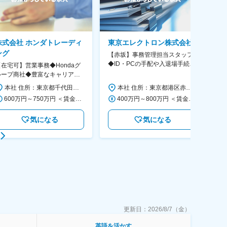
株式会社 ホンダトレーディ
東京エレクトロン株式会社
ング
【赤坂】事務管理担当スタッフ
総
◆ID・PCの手配や入退場手続き
>
【在宅可】営業事務◆Hondaグ
など庶務業務◆年間休日122日
「
ループ商社◆豊富なキャリアパ
◆
◆残業20H程/年休121日/転勤
本社 住所：東京都千代田区外神田4-14-1 秋葉原UDX南ウイング18F 勤務地最寄駅：JR山手線・総武線／秋葉原駅 受動喫煙対策：屋内全面禁煙 変更の範囲：会社の定める事業所（リモートワーク含む）
本社 住所：東京都港区赤坂5-3-1 赤坂Bizタワー 勤務地最寄駅：東京メトロ千代田線／赤坂駅 受動喫煙対策：屋内全面禁煙 変更の範囲：会社の定める事業所（リモートワーク含む）
なし
600万円～750万円 ＜賃金形態＞ 月給制 月給制。賞与昨年支給実績6.7ヶ月分。 ＜賃金内訳＞ 月額（基本給）：300,000円～410,000円 ＜月給＞ 300,000円～410,000円 ＜昇給有無＞ 有 ＜残業手当＞ 有 ＜給与補足＞ 賞与は直近3年間の平均で6.5か月分支給として計算。全社平均である20時間分の時間外手当含む。時間外手当は1分単位で支給。 賃金はあくまでも目安の金額であり、選考を通じて上下する可能性があります。 月給(月額)は固定手当を含めた表記です。
400万円～800万円 ＜賃金形態＞ 月給制 ＜賃金内訳＞ 月額（基本給）：220,000円～450,000円 ＜月給＞ 220,000円～450,000円 ＜昇給有無＞ 有 ＜残業手当＞ 有 ＜給与補足＞ ※経験・能力等を十分考慮の上、当社規定により決定します。 ※年収は賞与を含む金額となっております。 ■昇給：年1回 ■賞与：年2回（6月、12月） 賃金はあくまでも目安の金額であり、選考を通じて上下する可能性があります。 月給(月額)は固定手当を含めた表記です。
気になる
気になる
更新日：
2026/8/7（金）
英語を活かす