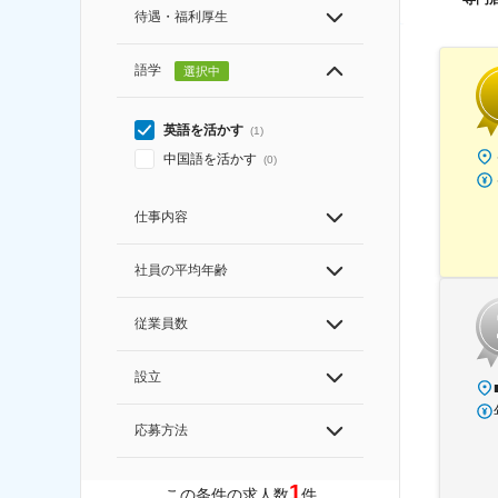
待遇・福利厚生
語学
選択中
英語を活かす
(
1
)
中国語を活かす
(
0
)
仕事内容
社員の平均年齢
従業員数
設立
応募方法
1
この条件の求人数
件