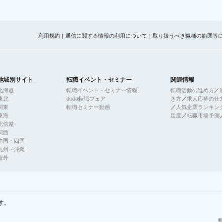
利用規約
通信に関する情報の利用について
取り扱うべき職種の範囲等
地域別サイト
転職イベント・セミナー
関連情報
北海道
転職イベント・セミナー情報
転職活動の進め方
／
東北
doda転職フェア
き方
／
求人応募の仕
関東
転職セミナー動画
／
人気企業ランキン
東海
足度
／
転職市場予測
北信越
関西
中国・四国
九州・沖縄
海外
す。
©