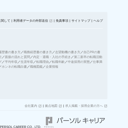
に関して
利用者データの外部送信
免責事項
サイトマップ
ヘルプ
履歴書の書き方
／
職務経歴書の書き方
／
志望動機の書き方
／
自己PRの書
方
／
面接の流れと質問
／
内定・退職・入社の手続き
／
第二新卒の転職活動
グ
／
平均年収
／
生涯年収
／
転職理由
／
転職年齢
／
中途採用の実態
／
仕事満
／
ホンネの転職白書
／
職種図鑑
／
企業情報
会社案内
拠点地図
求人掲載・採用企業の方へ
PERSOL CAREER CO., LTD.