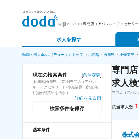
専門店（アパレル・アクセサリー
求人を探す
詳細条件から探す
エージェ
転職・求人doda（デューダ）トップ
北信越
石川県
小売業界
専門店
新着求人から探す
スカウト
[
]
現在の検索条件
条件変更
求人検
[勤務地]石川県 [業種]専門店（アパレ
求人特集から探す
パートナ
ル・アクセサリー）-小売業界 [詳細条
専門店（アパレ
件](語学)英語を活かす
詳細を見る
1
該当求人数
検索条件を保存
基本条件
株式会