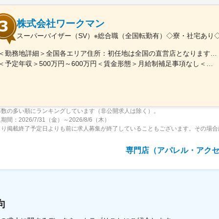
株式会社ワークマン
スーパーバイザー（SV）※総合職（全国転勤有）◇寮・社宅あり
＜勤務地詳細＞全国各エリア住所：初任地は全国の直営店となります。 受動喫煙対策：屋内全面禁煙変更の範囲：会社の定める事業所
＜予定年収＞500万円～600万円＜賃金形態＞月給制補足事項なし＜賃金内訳＞月額（基本給）：280,000円～320,000円＜月給＞280,000円～320,000円＜昇給有無＞有＜残業手当＞有＜給与補足＞※上記年収には職務手当を含む（職務手当以外の手当含まず）※給与詳細は経験・能力を考慮のうえ決定■昇給：年1回■賞与：年2回（6月・12月）※2024年実績6ヶ月／年■決算賞与：年1回（3月末）■年収例：770万／37.0歳（全社員の平均）賃金はあくまでも目安の金額であり、選考を通じて上下する可能性があります。月給(月額)は固定手当を含めた表記です。
募数の多い順にランキングしています（非公開求人は除く）。
間：2026/7/31（金）～2026/8/6（木）
より掲載終了予定日よりも前に求人募集が終了していることもございます。その場合
専門店（アパレル・アク
向