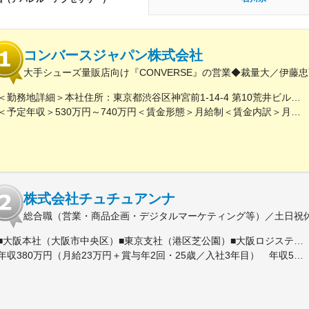
コンバースジャパン株式会社
大手シューズ量販店向け『CONVERSE』の営業◆裁量大／伊藤忠
＜勤務地詳細＞本社住所：東京都渋谷区神宮前1-14-4 第10荒井ビル勤務地最寄駅：JR/地下鉄線／原宿/明治神宮前駅受動喫煙対策：屋内全面禁煙変更の範囲：会社の定める事業所
＜予定年収＞530万円～740万円＜賃金形態＞月給制＜賃金内訳＞月額（基本給）：300,000円～400,000円＜月給＞300,000円～400,000円＜昇給有無＞有＜残業手当＞有＜給与補足＞■賞与年2回（7月、12月）■昇給年1回（6月）■上記年収には、年間賞与（月額4か月分）と残業代を含む ※年間賞与は業績によって変動あり※平均残業時間20～30時間/月賃金はあくまでも目安の金額であり、選考を通じて上下する可能性があります。月給(月額)は固定手当を含めた表記です。
株式会社チュチュアンナ
総合職（営業・商品企画・デジタルマーケティング等）／土日祝
■大阪本社（大阪市中央区）■東京支社（港区芝公園）■大阪ロジスティックスセンター（大阪市住之江区）※初期配属は大阪本社・大阪近辺店舗がほとんどですが、東京支社に配属になる場合があります※現状、アパレル総合職の8割が大阪本社で勤務しています【住所】◆大阪本社大阪府大阪市中央区森ノ宮中央1-10-2◆東京支社東京都港区芝公園2-6-15 黒龍芝公園ビル西館6F◆大阪ロジスティックスセンター大阪府大阪市住之江区柴谷1-2-23※全国直営店での勤務の可能性もあり※受動喫煙対策あり（屋内禁煙）
年収380万円（月給23万円＋賞与年2回・25歳／入社3年目） 年収500万円（月給31万円＋賞与年2回・30歳／入社8年目)