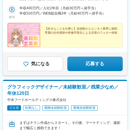
はありません！＜本社アクセス＞JR中央線快速 御茶ノ水駅 聖橋
口徒歩5分JR中央・総武線（各駅停車） 御茶ノ水駅 聖橋口徒歩5
年収400万円／入社2年目（月給30万円＋諸手当）
分JR山手線・総武線 秋葉原駅 電気街口徒歩12分東京メトロ千代
年収520万円／WEB総合職3年（月給40万円＋諸手当）
給与
田線 新御茶ノ水駅 B3a出口徒歩2分東京メトロ丸ノ内線 淡路町
駅 エレベーター口、A5出口徒歩2分都営地下鉄新宿線 小川町
駅 A7出口徒歩2分
【好きなことを仕事に】未経験からエンタメ業界に挑戦
専属の社外講師や研修卒業生による充実のフォロー体制
気になる
応募する
グラフィックデザイナー／未経験歓迎／残業少なめ／
年休120日
中央フードホールディングス株式会社
正社員
転勤なし
職種未経験歓迎
業種未経験歓迎
まずはチラシ作成からスタート。その後、マーケティング、撮影
まで幅広く挑戦できます！