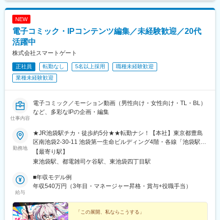
鉄)、中電前駅、水天宮前駅、小台駅、熊川駅、流山駅、三俣駅、
芳賀台駅、本町駅、学園前駅(奈良県)、櫛田神社前駅、仙台駅、袋
NEW
町駅、八丁堀駅(東京都)、荒川遊園地前駅、淀屋橋駅、呉服町駅
電子コミック・IPコンテンツ編集／未経験歓迎／20代
(福岡県)、あおば通駅、市役所前駅(広島県)
活躍中
株式会社スマートゲート
正社員
転勤なし
5名以上採用
職種未経験歓迎
業種未経験歓迎
電子コミック／モーション動画（男性向け・女性向け・TL・BL）
など、多彩なIPの企画・編集
仕事内容
★JR池袋駅チカ・徒歩約5分★★転勤ナシ！【本社】東京都豊島
区南池袋2-30-11 池袋第一生命ビルディング4階・各線「池袋駅」
勤務地
徒歩5分・有楽町線「東池袋駅」徒歩2分※受動喫煙対策有：敷地
【最寄り駅】
内全面禁煙
東池袋駅、都電雑司ケ谷駅、東池袋四丁目駅
■年収モデル例
年収540万円（3年目・マネージャー昇格・賞与+役職手当）
給与
「この展開、私ならこうする」