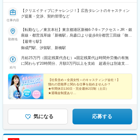
【クリエイティブにチャレンジ！】広告タレントのキャスティン
グ提案・交渉、契約管理など
仕事内容
【転勤なし／東京本社】東京都港区新橋6-7-9＜アクセス＞JR・銀
座線・都営浅草線「新橋駅」烏森口より徒歩8分都営三田線「御成
勤務地
門駅」A4出口より徒歩5分※受動喫煙対策：屋内全面禁煙
【最寄り駅】
御成門駅、汐留駅、新橋駅
月給25万円（固定残業代含む）※固定残業代は時間外労働の有無
に関わらず20時間分、月額3万円以上を支給 超過分は別途支給※
給与
試用期間中3ヶ月間は月給23万円（固定残業代含む） 固定残業
代は時間外労働の有無に関わらず20時間分、月額3万円以上を支
給 超過分は別途支給※年齢・経験・スキルを考慮して決定
【社長含め＜全員女性＞のキャスティング会社！】
憧れの芸能界と関わる仕事を始めませんか？
★年間休日130日・完全週休2日制（土日）
★退職金制度あり
★未経験歓迎
★転勤なし
★人間ドック
気になる
応募する