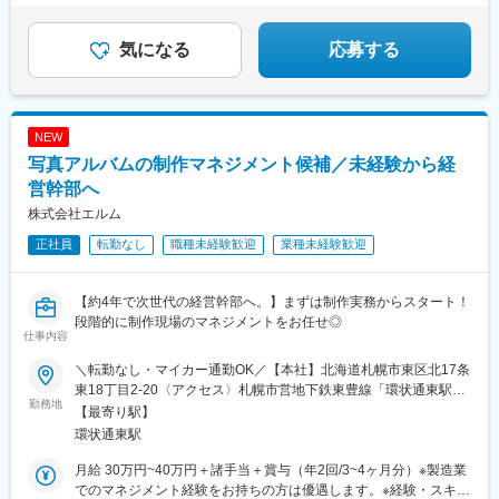
・カンヌ・クリオ・ACCなど受賞歴多数
・大手企業のCM制作実績多数
気になる
応募する
NEW
写真アルバムの制作マネジメント候補／未経験から経
営幹部へ
株式会社エルム
正社員
転勤なし
職種未経験歓迎
業種未経験歓迎
【約4年で次世代の経営幹部へ。】まずは制作実務からスタート！
段階的に制作現場のマネジメントをお任せ◎
仕事内容
＼転勤なし・マイカー通勤OK／【本社】北海道札幌市東区北17条
東18丁目2-20〈アクセス〉札幌市営地下鉄東豊線「環状通東駅」
勤務地
徒歩8分
【最寄り駅】
環状通東駅
月給 30万円~40万円＋諸手当＋賞与（年2回/3~4ヶ月分）※製造業
でのマネジメント経験をお持ちの方は優遇します。※経験・スキル