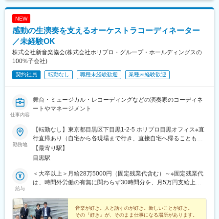
NEW
感動の生演奏を支えるオーケストラコーディネーター
／未経験OK
株式会社新音楽協会(株式会社ホリプロ・グループ・ホールディングスの
100%子会社)
契約社員
転勤なし
職種未経験歓迎
業種未経験歓迎
舞台・ミュージカル・レコーディングなどの演奏家のコーディネ
ートやマネージメント
仕事内容
【転勤なし】東京都目黒区下目黒1-2-5 ホリプロ目黒オフィス※直
行直帰あり（自宅から各現場まで行き、直接自宅へ帰ることもあ
勤務地
ります）※ミュージカルやコンサートの場合は本番だけでなくリハ
【最寄り駅】
ーサルからオーケストラに同行。※主に都内でのお仕事になります
目黒駅
が、地方公演の際には国内出張があります。（地方出張は全体の2
割ほど）※受動喫煙対策：あり
＜大卒以上＞月給28万5000円（固定残業代含む）～※固定残業代
は、時間外労働の有無に関わらず30時間分を、月5万円支給上記
給与
を超える時間外労働分は追加で支給＜短大・専門卒＞月給25万
5,000円（固定残業代含む）～※固定残業代は、時間外労働の有無
に関わらず30時間分を、月4万5,000円支給上記を超える時間外労
音楽が好き。人と話すのが好き。新しいことが好き。
その『好き』が、そのまま仕事になる場所があります。
働分は追加で支給＜高卒以上＞月給24万1,000円（固定残業代含