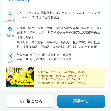
業種未経験歓迎
◇ハイブランドの買取営業／ロレックス・シャネル・ティファニ
ー…etc／一撃で億単位の取引あり
仕事内容
◇関東・関西・福岡・宮城・広島周辺にて募集◇転勤なし／直行
直帰OK◇関東、広島エリア積極採用中■関東支社東京都中央区新
勤務地
川1-3-3 グリーンオーク茅場町４F└『茅場町駅』徒歩２分、『日
【最寄り駅】
本橋駅』徒歩７分■関西支社大阪府大阪市西区京町堀1-3-3 肥後橋
茅場町駅、矢口渡駅、高井戸駅、昭島駅、国分寺駅、中野坂上
パークビル4階└『肥後橋駅』徒歩3分、『本町駅』徒歩6分■福岡
駅、浮間舟渡駅、田無駅、多摩境駅、尾久駅、武蔵五日市駅、東
支店福岡県福岡市博多区御供所町1-9 博多セントラルビル
青梅駅、牛浜駅、めじろ台駅、京王多摩川駅、竹ノ塚駅、西武立
3F└『祇園駅』 徒歩1分■仙台支社宮城県仙台市青葉区中央4-10-
年収5000万円／27歳／未経験／中途入社
川駅、仲町台駅、相武台下駅、湯河原駅、大磯駅、宮崎台駅、秦
3└『仙台駅』徒歩２分■広島支社※2026年8月頃にオープン予定広
年収3500万円／29歳／未経験／中途入社
野駅、座間駅、新百合ケ丘駅、藤沢駅、開成駅、久里浜駅、高坂
給与
島県広島市中区大手町3丁目1-3 IT大手町ビル└『中電前駅』徒歩1
駅、谷塚駅、若葉駅、入間市駅、上福岡駅、笠幡駅、東所沢駅、
分【その他勤務地】・関東圏内（東京都、神奈川県、埼玉県、千
武里駅、鴻巣駅、栗橋駅、東行田駅、東川口駅、鶴瀬駅、北春日
葉県、茨城県、栃木県、群馬県）・関西圏内（大阪府、兵庫県、
＼収入も、プライベートの充実も、欲張る／
部駅、吉川駅、白岡駅、京成大和田駅、旭駅(千葉県)、柏の葉キャ
☆月給40万円＋粗利×10～20％のインセンあり
京都府、滋賀県、奈良県）・福岡周辺（福岡県、大分県、熊本
ンパス駅、桜木駅(千葉県)、浜野駅、妙典駅、平和台駅(千葉県)、
☆インセンティブは月平均で100万円
県、佐賀県、山口県）・東北圏内（宮城県、岩手県、秋田県、山
二和向台駅、浦安駅(千葉県)、横芝駅、新茂原駅、芝山千代田駅、
☆完全週休2日！土日休みで残業10時間以下
形県、福島県）・広島周辺（広島県、岡山県、島根県、鳥取県）※
☆直行直帰OK！車貸与制度あり
成田空港駅(鉄道)、松岸駅、土浦駅、牛久駅、みらい平駅、友部
☆未経験歓迎！3カ月の研修で安心スタート
東京本社／東京都大田区多摩川2丁目22-15※面接場所は本社とは
駅、ゆめみ野駅、岩瀬駅、研究学園駅、黒磯駅、木崎駅、西富岡
別になります
駅、城東駅、下仁田駅、八木原駅、井野駅(群馬県)、群馬原町駅、
伊勢崎駅、ゆいの杜東駅、肥後橋駅、南茨木駅(阪急線)、野崎駅
気になる
応募する
(大阪府)、深井駅、久宝寺口駅、篠原駅(滋賀県)、唐橋前駅、一志
駅、加佐登駅、市部駅、富雄駅、祇園駅(福岡県)、仙台駅(地下