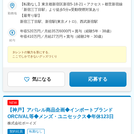
【転勤なし】東京都新宿区新宿5-18-21＜アクセス＞都営新宿線
「新宿三丁目駅」より徒歩5分※受動喫煙対策あり
勤務地
【最寄り駅】
新宿三丁目駅、新宿駅(東京メトロ)、西武新宿駅
年収520万円／月給35万6000円＋賞与（経験5年・38歳）
年収410万円／月給27万円＋賞与（経験2年・30歳）
給与
タレントの魅力を形にする、
ここでしかできないグッズづくり
気になる
応募する
NEW
【神戸】アパレル商品企画◆インポートブランド
ORCIVAL等◆メンズ・ユニセックス◆年休123日
株式会社ボーイズ
契約社員
転勤なし