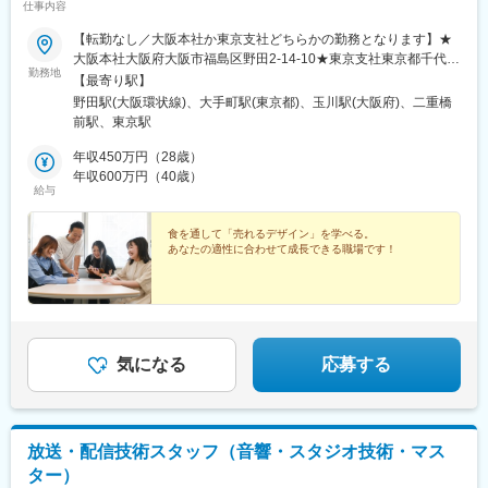
仕事内容
【転勤なし／大阪本社か東京支社どちらかの勤務となります】★
大阪本社大阪府大阪市福島区野田2-14-10★東京支社東京都千代田
勤務地
区丸の内1-1-3 日本生命丸の内ガーデンタワーB1※受動喫煙対策：
【最寄り駅】
敷地内禁煙
野田駅(大阪環状線)、大手町駅(東京都)、玉川駅(大阪府)、二重橋
前駅、東京駅
年収450万円（28歳）
年収600万円（40歳）
給与
食を通して「売れるデザイン」を学べる。
あなたの適性に合わせて成長できる職場です！
気になる
応募する
放送・配信技術スタッフ（音響・スタジオ技術・マス
ター）