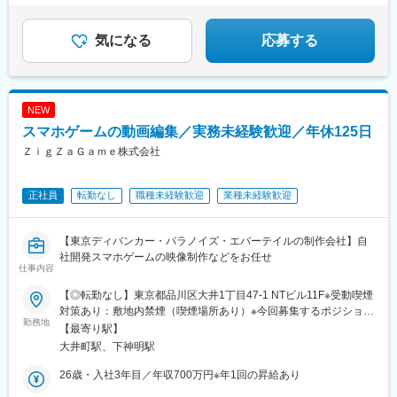
気になる
応募する
NEW
スマホゲームの動画編集／実務未経験歓迎／年休125日
ＺｉｇＺａＧａｍｅ株式会社
正社員
転勤なし
職種未経験歓迎
業種未経験歓迎
【東京ディバンカー・パラノイズ・エバーテイルの制作会社】自
社開発スマホゲームの映像制作などをお任せ
仕事内容
【◎転勤なし】東京都品川区大井1丁目47-1 NTビル11F※受動喫煙
対策あり：敷地内禁煙（喫煙場所あり）※今回募集するポジション
勤務地
は、出社での勤務が前提になります※遠方にお住まいであれば、試
【最寄り駅】
用期間中は住居（家賃・光熱費等会社負担）の提供が可能です
大井町駅、下神明駅
26歳・入社3年目／年収700万円※年1回の昇給あり