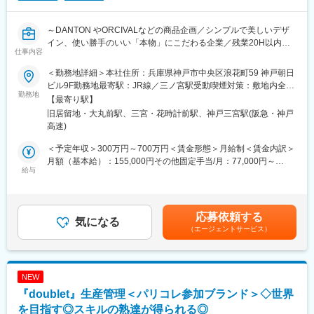
～DANTON やORCIVALなどの商品企画／シンプルで美しいデザ
イン、使い勝手のいい「本物」にこだわる企業／残業20H以内～
仕事内容
歴史あるインポートブランド【DANTON】や【ORCIVAL】
＜勤務地詳細＞本社住所：兵庫県神戸市中央区浪花町59 神戸朝日
【GYMPHLEX】の商品企画業務をお任せします。
ビル9F勤務地最寄駅：JR線／三ノ宮駅受動喫煙対策：敷地内全面
メンズ・ユニセックスブランドをメインにお任せする予定です。
勤務地
禁煙変更の範囲：会社の定める事業所（リモートワーク含む）
【最寄り駅】
旧居留地・大丸前駅、三宮・花時計前駅、神戸三宮駅(阪急・神戸
■業務について：
高速)
◇業務詳細：
・商品企画、企画営業、Bshopの商品担当と毎週(木)(金)のミーテ
＜予定年収＞300万円～700万円＜賃金形態＞月給制＜賃金内訳＞
ィングで企画立案実施
月額（基本給）：155,000円その他固定手当/月：77,000円～
・ある程度構成が出来れば下記をお任せします。
給与
285,000円固定残業手当/月：68,000円～140,000円（固定残業時
└生地や付属選定
間40時間0分/月）超過した時間外労働の残業手当は追加支給＜月
└仕様書作成
給＞300,000円～580,000円（一律手当を含む）＜昇給有無＞有＜
└外注パタンナーへの指示
残業手当＞有＜給与補足＞■就業規則に基づき、別途年1回賞与あ
応募依頼する
└メーカーや生産管理への指示
気になる
り賃金はあくまでも目安の金額であり、選考を通じて上下する可
（エージェントサービス）
└検品 など
能性があります。月給(月額)は固定手当を含めた表記です。
◇型数：シーズンで約400型
◇生産背景：国内20％／海外80％
NEW
◇アイテム構成：布帛50％／カットソー40％／ニット10％
『doublet』生産管理＜パリコレ参加ブランド＞◇世界
◇商品構成：アパレル80％程度／雑貨20％程度
◇展示会：年2回（小さい展示会も含めると、年6回）
を目指す◎スキルの熟達が得られる◎