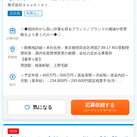
※2月・3月に3回／7月・8月に3回開催
株式会社ｄｏｕｂｌｅｔ．
正社員
転勤なし
■組織構成：
・商品企画部（神戸）５名
・生産管理 （神戸）2名
◇◆国内外から高い評価を得るブランド／ブランドの価値や世界
※中途採用が多く、チャレンジ精神も多い社風なので新しい事にチ
観をより多くの人へ◆◇
ャレンジすることが可能です。
仕事内容
■業務内容：
■働き方：
＜勤務地詳細＞本社住所：東京都世田谷区用賀2-39-17 401受動喫
「doublet」の生産管理業務全般をお任せします。
・残業月10時間程度
煙対策：屋内全面禁煙変更の範囲：会社の定める事業所
勤務地
・フレックスタイム制あり
【最寄り駅】
■具体的には：
・土日祝休みの完全週休二日制でプライベートも充実
用賀駅、桜新町駅、上野毛駅
◇工場管理(サンプル及び量産品を手掛ける工場の指導、管理等)
・正社員登用率90％以上、将来を見据えて働ける◎
◇納期・コスト・量産・原価管理業務、伝票入力(先上げ、納前対
・リモートワーク制度（月４回相談可能）
＜予定年収＞400万円～500万円＜賃金形態＞月給制＜賃金内訳＞
応)
月額（基本給）：234,900円～293,600円固定残業手当/月：
◇デザイナーの要望のための資料や資材調査、発注～管理業務
給与
■ブランド一例：
50,800円～63,400円（固定残業時間30時間0分/月）超過した時間
◇国内及び海外での展示会業務
◇ORCIVAL
外労働の残業手当は追加支給＜月給＞285,700円～357,000円（一
マリンTシャツの原型は元々ラッセル編みという生地で作られたも
律手当を含む）＜昇給有無＞有＜残業手当＞有賃金はあくまでも
■業務の特徴：
の。この生地は一般的なカットソー生地に比べると糸を非常にた
目安の金額であり、選考を通じて上下する可能性があります。月
応募依頼する
～コレクションの根幹にいち早く携わることができます～
気になる
くさん使った、複雑な構造となっています。
給(月額)は固定手当を含めた表記です。
（エージェントサービス）
◇複雑な仕様、アイテム、また、特異な素材や薄物も多く、スキ
ル面においてかなりの熟達が得られます。
◇Gymphlex
◇経験に応じてパリコレクションへの同行もございます。
日本でGymphlexの名前を広めたのは何といってもインターロック
というコットン素材のカットソーです。
NEW
■組織構成
この素材を使ったアイテムはいろいろありますが、中でも半袖の