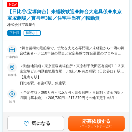
◇経験に応じてパリコレクションへの同行もございます。
NEW
【日比谷/宝塚舞台】未経験歓迎◆舞台大道具係◆東京
■組織構成
デザイナー２名、パタンナー、生産管理
宝塚劇場／賞与年3回／住宅手当有／転勤無
株式会社宝塚舞台
■doubletについて：https://doublet-jp.com/
正社員
転勤なし
◎ダブレット(doublet)は日本のメンズブランド。メンズウェアを
展開しているが、ショーやルックに女性モデルを起用したり、ま
た、女性が実際にアイテムを購入するケースも多々ありユニセッ
~舞台芸術の最前線で、伝統を支える専門職／未経験から一流の舞
クス的な雰囲気もある。
台技術者へ／110年超の歴史と安定基盤で舞台装置のプロを目指
◎ブランド名の「doublet」はルイス・キャロルの言葉遊び「ダブ
仕事内容
す~
レット」に由来。このゲームは、プレーヤーに与えられた2つの単
語の片方を、1文字ずつ、他の単語に変化させていき、始めに与え
＜勤務地詳細＞東京宝塚劇場住所：東京都千代田区有楽町1‐1‐3 東
■求人概要
られたもう片方の単語まで変化させていく、というルール。
京宝塚ビル内勤務地最寄駅：JR線／JR有楽町駅（日比谷口）駅受
＜https://www.takarazuka-butai.co.jp/＞
勤務地
◎まるでこの言葉遊びのように、ベーシック・スタンダードなア
動喫煙対策：敷地内全面禁煙変更の範囲：会社の定める事業所
【最寄り駅】
当社は、伝統ある宝塚歌劇の舞台を支える舞台技術者として、大
イテムを基本に唐突なアイデアを混ぜ込んだ『違和感のある日常
日比谷駅、有楽町駅、銀座駅
道具担当のチームで、公演の準備から本番、撤収までのバックス
着』をコンセプトに掲げ、 ウェアからアクセサリーまでのトータ
テージ業務全般に従事します。配属先は、【東京宝塚劇場】とな
ルアイテムを展開している。
＜予定年収＞360万円～415万円＜賃金形態＞月給制＜賃金内訳＞
り、舞台の演出に直結する重要な役割を担います。
月額（基本給）：206,730円～217,870円その他固定手当/月：
給与
変更の範囲：会社の定める業務
20,000円～200,000円＜月給＞226,730円～417,870円＜昇給有無
■業務詳細
＞有＜残業手当＞有＜給与補足＞※上記想定年収は、時間外20時
舞台セットの組立・解体、転換、舞台機構（まわり舞台・吊りバ
間および賞与を含んでいます。■その他固定手当：一律住宅手当
トン等）の操作を行い、出演者や他チームと連携してダイナミッ
20,000円です。※年齢・経験・能力・適性などを考慮のうえ、決
応募依頼する
クな演出を支えます。
気になる
定いたします。■昇給：年1回■賞与：年3回 ※前年度実績年間3ヶ
（エージェントサービス）
また、公演ごとに舞台装置や大道具の搬入・搬出も担当します。
月分賃金はあくまでも目安の金額であり、選考を通じて上下する