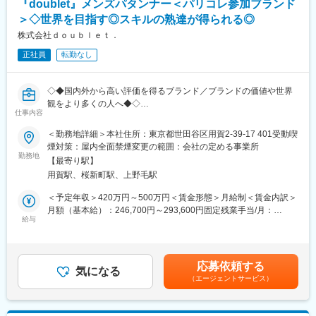
『doublet』メンズパタンナー＜パリコレ参加ブランド
デザイナー２名、パタンナー、生産管理
丸首Tシャツはシンプルでありながら独特なデザイン、個性的でユ
＞◇世界を目指す◎スキルの熟達が得られる◎
ニークな逸品です。
■doubletについて：https://doublet-jp.com/
もちろん、ラグビーシャツやスエットパーカー、鹿の子のポロシ
株式会社ｄｏｕｂｌｅｔ．
◎ダブレット(doublet)は日本のメンズブランド。メンズウェアを
ャツなど得意のスポーツアイテムも幅広く展開。大人も着られる
正社員
転勤なし
展開しているが、ショーやルックに女性モデルを起用したり、ま
スポーツカジュアルとしてすべての人にお勧めできます。
た、女性が実際にアイテムを購入するケースも多々ありユニセッ
クス的な雰囲気もある。
変更の範囲：会社の定める業務
◇◆国内外から高い評価を得るブランド／ブランドの価値や世界
◎ブランド名の「doublet」はルイス・キャロルの言葉遊び「ダブ
観をより多くの人へ◆◇
レット」に由来。このゲームは、プレーヤーに与えられた2つの単
仕事内容
語の片方を、1文字ずつ、他の単語に変化させていき、始めに与え
■業務内容：
られたもう片方の単語まで変化させていく、というルール。
＜勤務地詳細＞本社住所：東京都世田谷区用賀2-39-17 401受動喫
「doublet」のパタンナー業務全般をお任せします。
◎まるでこの言葉遊びのように、ベーシック・スタンダードなア
煙対策：屋内全面禁煙変更の範囲：会社の定める事業所
勤務地
イテムを基本に唐突なアイデアを混ぜ込んだ『違和感のある日常
【最寄り駅】
■具体的には：
着』をコンセプトに掲げ、 ウェアからアクセサリーまでのトータ
用賀駅、桜新町駅、上野毛駅
◇トワルパターン作成（トワル作成、トワルチェック、修正）
ルアイテムを展開している。
◇サンプル出し（サンプルパターン作成、仕様書作成）
＜予定年収＞420万円～500万円＜賃金形態＞月給制＜賃金内訳＞
◇サンプル検品
変更の範囲：会社の定める業務
月額（基本給）：246,700円～293,600円固定残業手当/月：
◇量産出し（量産修正、グレーディング、仕様書作成）
給与
53,300円～63,400円（固定残業時間30時間0分/月）超過した時間
◇量産検品
外労働の残業手当は追加支給＜月給＞300,000円～357,000円（一
律手当を含む）＜昇給有無＞有＜残業手当＞有賃金はあくまでも
■業務の特徴：
目安の金額であり、選考を通じて上下する可能性があります。月
応募依頼する
～コレクションの根幹にいち早く携わることができます～
気になる
給(月額)は固定手当を含めた表記です。
（エージェントサービス）
◇複雑な仕様、パターンアイテム、また、特異な素材や薄物も多
く、トワルの段階で製品に近い形まで実際の生地も用いつつ完成
させるため、スキル面においてかなりの熟達が得られます。