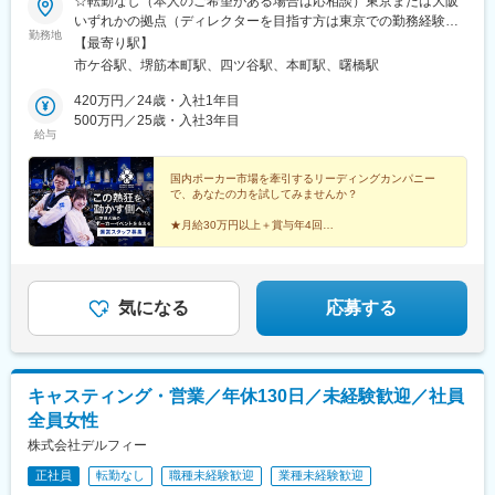
☆転勤なし（本人のご希望がある場合は応相談）東京または大阪
いずれかの拠点（ディレクターを目指す方は東京での勤務経験が
勤務地
必要となります）■東京拠点東京都新宿区市谷本村町2-21 市ヶ谷
【最寄り駅】
キャナルコート3F■大阪拠点大阪府大阪市中央区南本町2丁目1-1
市ケ谷駅、堺筋本町駅、四ツ谷駅、本町駅、曙橋駅
本町サザンビル1階 The DECK（アクセス）○東京拠点JR・東京メ
トロ・都営新宿線「市ヶ谷駅」「四ツ谷駅」より徒歩5分○大阪拠
420万円／24歳・入社1年目
点「堺筋本町」駅より徒歩1分「本町」駅より徒歩8分
500万円／25歳・入社3年目
給与
国内ポーカー市場を牽引するリーディングカンパニー
で、あなたの力を試してみませんか？
★月給30万円以上＋賞与年4回
★どんな経験も活かせる多彩な運営ポジションあり
★実力は正当に評価。スピーディーな大幅昇給も！
★フランクで自由な社風
気になる
応募する
キャスティング・営業／年休130日／未経験歓迎／社員
全員女性
株式会社デルフィー
正社員
転勤なし
職種未経験歓迎
業種未経験歓迎