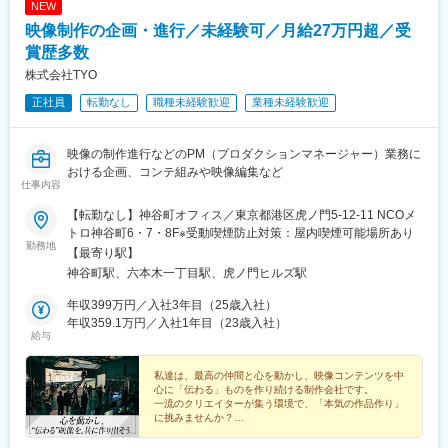
NEW
映像制作の企画・進行／未経験可／月給27万円超／受
賞歴多数
株式会社TYO
正社員
転勤なし
職種未経験歓迎
業種未経験歓迎
映像の制作進行などのPM（プロダクションマネージャー）業務に
おける企画、コンテ組みや映像編集など
仕事内容
【転勤なし】神谷町オフィス／東京都港区虎ノ門5-12-11 NCOメ
トロ神谷町6・7・8F※受動喫煙防止対策：屋内喫煙可能場所あり
勤務地
【最寄り駅】
神谷町駅、六本木一丁目駅、虎ノ門ヒルズ駅
年収399万円／入社3年目（25歳入社）
年収359.1万円／入社1年目（23歳入社）
給与
私達は、最高の仲間と心を動かし、映像コンテンツを中
心に「伝わる」ものを作り続ける制作会社です。
一流のクリエイターが集う環境で、「本気の作品作り」
に挑みませんか？
◆Point◆