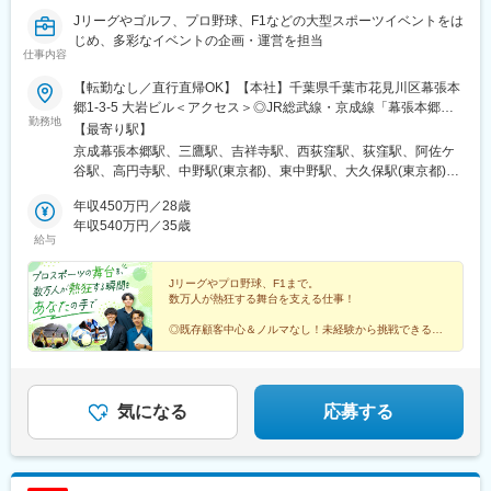
Jリーグやゴルフ、プロ野球、F1などの大型スポーツイベントをは
じめ、多彩なイベントの企画・運営を担当
仕事内容
【転勤なし／直行直帰OK】【本社】千葉県千葉市花見川区幕張本
郷1-3-5 大岩ビル＜アクセス＞◎JR総武線・京成線「幕張本郷
勤務地
駅」より徒歩1分※本社勤務積極採用中※担当するイベントに応じ
【最寄り駅】
て、各イベント会場での勤務や出張が発生する場合があります。※
京成幕張本郷駅、三鷹駅、吉祥寺駅、西荻窪駅、荻窪駅、阿佐ケ
マイカー通勤可・駐車場あり（台数に限りあり）※受動喫煙対策：
谷駅、高円寺駅、中野駅(東京都)、東中野駅、大久保駅(東京都)、
オフィス内禁煙
新宿駅、代々木駅、千駄ケ谷駅、信濃町駅、四ツ谷駅、市ケ谷
年収450万円／28歳
駅、飯田橋駅、水道橋駅、御茶ノ水駅、秋葉原駅、浅草橋駅、両
年収540万円／35歳
国駅、錦糸町駅、亀戸駅、平井駅(東京都)、新小岩駅、小岩駅、市
給与
川駅、本八幡駅(総武線)、下総中山駅、西船橋駅、船橋駅、東船橋
駅、津田沼駅、幕張本郷駅、幕張駅、新検見川駅、稲毛駅、西千
Jリーグやプロ野球、F1まで。
葉駅、千葉駅、京成津田沼駅、京成幕張駅、検見川駅、京成稲毛
数万人が熱狂する舞台を支える仕事！
駅、みどり台駅、西登戸駅、新千葉駅、京成千葉駅、千葉中央駅
◎既存顧客中心＆ノルマなし！未経験から挑戦できる環
境
◎ワールドカップ関連やスポーツイベントなど豊富な実
績あり
◎AI導入による業務効率化を推進し、働きやすさも進化
中
気になる
応募する