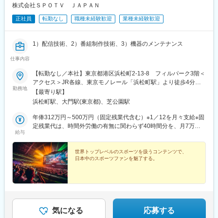
株式会社ＳＰＯＴＶ ＪＡＰＡＮ
正社員
転勤なし
職種未経験歓迎
業種未経験歓迎
1）配信技術、2）番組制作技術、3）機器のメンテナンス
仕事内容
【転勤なし／本社】東京都港区浜松町2-13-8 フィルパーク3階＜
アクセス＞JR各線、東京モノレール「浜松町駅」より徒歩4分都
勤務地
営大江戸線「大門駅」より徒歩7分※受動喫煙対策：社内禁煙
【最寄り駅】
浜松町駅、大門駅(東京都)、芝公園駅
年俸312万円～500万円（固定残業代含む）※1／12を月々支給※固
定残業代は、時間外労働の有無に関わらず40時間分を、月7万
給与
9618円支給※上記を超える時間外労働分は追加で支給★月額例★
年俸400万円の場合、月額25万3716円※固定残業代は、時間外労
働の有無に関わらず40時間分を、月7万9618円支給※上記を超える
世界トップレベルのスポーツを扱うコンテンツで、
日本中のスポーツファンを魅了する。
時間外労働分は追加で支給
気になる
応募する