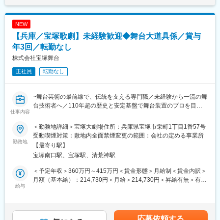
80～100kg程度の大道具を1～2名で移動させる場面もあり、体を
可能性があります。月給(月額)は固定手当を含めた表記です。
動かしながらチームで舞台をつくり上げる仕事です。
NEW
■当ポジションの魅力
【兵庫／宝塚歌劇】未経験歓迎◆舞台大道具係／賞与
◎宝塚歌劇の舞台芸術の最前線で技術を磨ける環境
公演ごとに異なる演出や舞台転換に携わるため、日々新たな経験
年3回／転勤なし
を積みながら成長を実感できます。
株式会社宝塚舞台
正社員
転勤なし
宝塚歌劇の魅力でもあるスピーディーかつダイナミックな舞台転
換を支えるポジションです。出演者や各スタッフと息を合わせな
がら、公演を円滑に進行させる“舞台の要”として活躍いただきま
~舞台芸術の最前線で、伝統を支える専門職／未経験から一流の舞
す。
台技術者へ／110年超の歴史と安定基盤で舞台装置のプロを目指
仕事内容
す~
◎未経験から活躍できる環境
現在活躍している中途入社者の多くも未経験スタートです。
＜勤務地詳細＞宝塚大劇場住所：兵庫県宝塚市栄町1丁目1番57号
■求人概要
これまでには大工や自衛隊など、異業界・異職種から入社したメ
受動喫煙対策：敷地内全面禁煙変更の範囲：会社の定める事業所
＜https://www.takarazuka-butai.co.jp/＞
勤務地
ンバーも在籍しており、舞台業界未経験から活躍しています。
【最寄り駅】
当社は、伝統ある宝塚歌劇の舞台を支える舞台大道具係のチーム
宝塚南口駅、宝塚駅、清荒神駅
で、公演の準備から本番、撤収までのバックステージ業務全般に
■教育体制
従事します。配属先は、兵庫県宝塚市の【宝塚大劇場】となり、
未経験でも安心のチューター制度を導入。入社後は先輩の指導で
＜予定年収＞360万円～415万円＜賃金形態＞月給制＜賃金内訳＞
舞台の演出に直結する重要な役割を担います。
基礎から学び、段階的に業務の幅を広げられます。資格取得支援
月額（基本給）：214,730円＜月給＞214,730円＜昇給有無＞有＜
給与
も充実しています。
残業手当＞有＜給与補足＞※上記想定年収は、時間外20時間およ
■業務詳細
び賞与を含んでいます。※年齢・経験・能力・適性などを考慮のう
舞台セットの組立・解体、転換、舞台機構（まわり舞台・吊りバ
■当社について
え、決定いたします。■昇給：年1回■賞与：年3回 ※前年度実績年
トン等）の操作を行い、出演者や他チームと連携してダイナミッ
宝塚舞台は「宝塚歌劇」の舞台をずっと支え続けてきた”総合舞台
間3ヶ月分賃金はあくまでも目安の金額であり、選考を通じて上下
応募依頼する