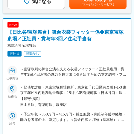
クな演出を支えます。
気になる
会社”です。
する可能性があります。月給(月額)は固定手当を含めた表記です。
（エージェントサービス）
一般的な舞台の公演は、大道具会社、小道具会社、衣裳会社、照
■当ポジションの魅力
明会社、音響会社など、業務ごとに担当する会社が異なります
宝塚歌劇ならではの、スピーディーかつ迫力ある舞台転換を最前
が、「宝塚舞台」では舞台装置や小道具、衣裳などの製作業務か
線で支えるポジションです。
ら、公演本番までの場面転換などを担う公演業務まで、一連のバ
NEW
出演者や各セクションのスタッフと連携しながら、一瞬で世界観
ックステージを担っています。
【日比谷/宝塚舞台】舞台衣裳フィッター係◆東京宝塚
を切り替える演出を実現。
自分たちの動きが公演の完成度に直結する、臨場感と達成感を味
劇場／正社員・賞与年3回／住宅手当有
変更の範囲：会社の定める業務
わえる仕事です。
株式会社宝塚舞台
正社員
転勤なし
■教育体制
入社後は先輩の指導で基礎から学び、段階的に業務の幅を広げら
れます。資格取得支援も充実しています。
～宝塚歌劇の舞台公演を支える衣裳フィッター／正社員雇用・賞
与年3回／出演者の魅力を最大限に引き出すための衣裳調整・フィ
■当社について
仕事内容
ッティングを担うポジション～
宝塚舞台は「宝塚歌劇」の舞台をずっと支え続けてきた”総合舞台
会社”です。
＜勤務地詳細＞東京宝塚劇場住所：東京都千代田区有楽町1‐1‐3 東
■求人概要
一般的な舞台の公演は、大道具会社、小道具会社、衣裳会社、照
京宝塚ビル内勤務地最寄駅：JR線／JR有楽町駅（日比谷口）駅受
＜https://www.takarazuka-butai.co.jp/＞
勤務地
明会社、音響会社など、業務ごとに担当する会社が異なります
動喫煙対策：敷地内全面禁煙変更の範囲：会社の定める事業所
【最寄り駅】
当社が手掛ける舞台公演の現場にて、出演者の衣裳の着付けや早
が、「宝塚舞台」では舞台装置や小道具、衣裳などの製作業務か
日比谷駅、有楽町駅、銀座駅
着替え補助、衣裳のメンテナンス・修繕業務を中心にご担当いた
ら、公演本番までの場面転換などを担う公演業務まで、一連のバ
だきます。舞台スタッフや出演者と密に連携し、ライブならでは
ックステージを担っています。
＜予定年収＞360万円～415万円＜賃金形態＞月給制年齢や経験・
の緊張感と一体感の中で、公演のクオリティ向上に寄与するポジ
能力を考慮の上、決定します。＜賃金内訳＞月額（基本給）：
ションです。
給与
変更の範囲：会社の定める業務
191,730円～265,000円その他固定手当/月：20,000円＜月給＞
211,730円～285,000円＜昇給有無＞有＜残業手当＞有＜給与補足
■業務詳細