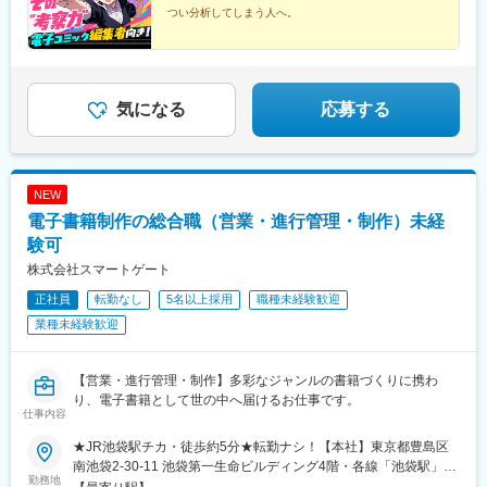
つい分析してしまう人へ。
・なぜこのキャラが刺さるのか
・このジャンル、今が旬だと思う
その"感覚"が、
ヒットを生み出す力になります。
気になる
応募する
好きを武器に、
電子コミックをつくる側へ踏み出しませんか？
NEW
電子書籍制作の総合職（営業・進行管理・制作）未経
験可
株式会社スマートゲート
正社員
転勤なし
5名以上採用
職種未経験歓迎
業種未経験歓迎
【営業・進行管理・制作】多彩なジャンルの書籍づくりに携わ
り、電子書籍として世の中へ届けるお仕事です。
仕事内容
★JR池袋駅チカ・徒歩約5分★転勤ナシ！【本社】東京都豊島区
南池袋2-30-11 池袋第一生命ビルディング4階・各線「池袋駅」徒
勤務地
歩5分・有楽町線「東池袋駅」徒歩2分※受動喫煙対策有：敷地内