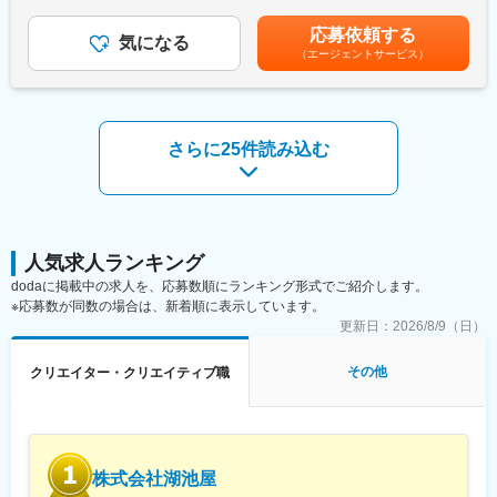
＞※上記想定年収は、時間外20時間および賞与を含んでいます。■
・公演中の出演者への衣裳着付け対応
その他固定手当：一律住宅手当20,000円です。※年齢・経験・能
応募依頼する
・短時間での早着替えサポート（舞台進行に合わせた対応）
気になる
力・適性などを考慮のうえ、決定いたします。■昇給：年1回■賞
（エージェントサービス）
・衣裳の汚れ・ほつれの修繕やアイロンがけ
与：年3回 ※前年度実績年間3ヶ月分賃金はあくまでも目安の金額
・装飾や付属品の補修など、衣裳のメンテナンス業務
であり、選考を通じて上下する可能性があります。月給(月額)は固
・突発的な衣裳トラブルへの迅速な対応
定手当を含めた表記です。
・出演者や舞台スタッフとの連携・コミュニケーション
※公演に伴い、地方出張や長期巡業に参加いただく場合がございま
さらに25件読み込む
す。
■当ポジションの魅力
舞台の最前線で公演を支え、出演者が最高のパフォーマンスを発
揮できる瞬間を間近で支えられるポジションです。
本番中の一瞬一瞬に関わりながら、自身の対応が舞台の完成度や
人気求人ランキング
成功に直結するため、大きな責任とやりがいを実感できます。
dodaに掲載中の求人を、応募数順にランキング形式でご紹介します。
観客の目には見えない裏側から、感動を“つくる一員”として関われ
※応募数が同数の場合は、新着順に表示しています。
ることが、この仕事ならではの魅力です。
更新日：
2026/8/9（日）
■入社後の流れ
その他
クリエイター・クリエイティブ職
入社後は、先輩社員について業務の一連の流れを学ぶことからス
タートします。その後は先輩のサポートのもと、着付けや簡単な
業務から段階的に経験を積んでいただきます。
一人ひとりのスキルや習熟度に応じて、できる業務の幅を徐々に
広げていくため、無理なく成長できる環境です。
株式会社湖池屋
また、先輩社員が業務面だけでなく仕事全般の相談役として伴走