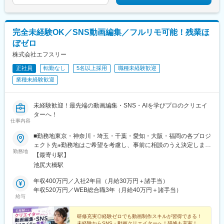
完全未経験OK／SNS動画編集／フルリモ可能！残業ほ
ぼゼロ
株式会社エフスリー
正社員
転勤なし
5名以上採用
職種未経験歓迎
業種未経験歓迎
未経験歓迎！最先端の動画編集・SNS・AIを学びプロのクリエイ
ターへ！
仕事内容
■勤務地東京・神奈川・埼玉・千葉・愛知・大阪・福岡の各プロジ
ェクト先※勤務地はご希望を考慮し、事前に相談のうえ決定しま
勤務地
す。※ご自宅から通勤しやすいエリアへ配属します。※転居を伴う
【最寄り駅】
転勤はありません。■本社東京都目黒区大橋2-24-1-803（東急田園
池尻大橋駅
都市線「池尻大橋駅」より徒歩約1分）
年収400万円／入社2年目（月給30万円＋諸手当）
年収520万円／WEB総合職3年（月給40万円＋諸手当）
給与
研修充実◎経験ゼロでも動画制作スキルが習得できる！
未経験からSNS・動画クリエイターへ！研修も充実！