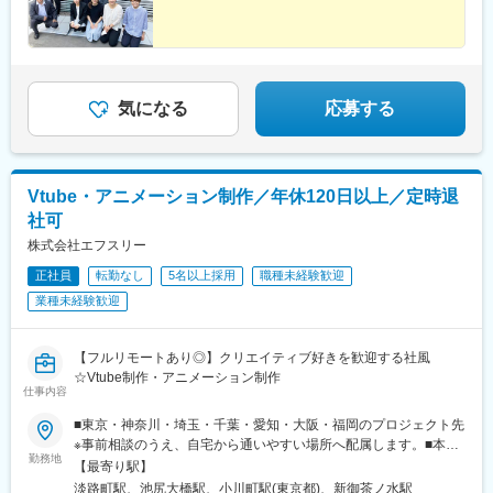
む）～※固定残業代は、時間外労働の有無に関わらず30時間分
を、月4万1,000円支給上記を超える時間外労働分は追加で支給
気になる
応募する
Vtube・アニメーション制作／年休120日以上／定時退
社可
株式会社エフスリー
正社員
転勤なし
5名以上採用
職種未経験歓迎
業種未経験歓迎
【フルリモートあり◎】クリエイティブ好きを歓迎する社風
☆Vtube制作・アニメーション制作
仕事内容
■東京・神奈川・埼玉・千葉・愛知・大阪・福岡のプロジェクト先
※事前相談のうえ、自宅から通いやすい場所へ配属します。■本社
勤務地
／東京都千代田区神田淡路町1丁目9-5 天翔御茶ノ水ビル505■新事
【最寄り駅】
務所オープン！／東京都目黒区大橋2-24-1-803◎転居を伴う転勤
淡路町駅、池尻大橋駅、小川町駅(東京都)、新御茶ノ水駅