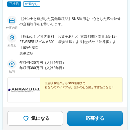
正社員
転勤なし
【社労士と連携した労働環境◎】SNS運用を中心とした広告映像
の企画制作をお願いします。
仕事内容
【転勤なし／社内飲料・お菓子あり♪】東京都港区南青山5-12-
27WISE512ビル＃301「表参道駅」より徒歩8分「渋谷駅」より
勤務地
徒歩15分
【最寄り駅】
表参道駅
年収例420万円（入社4年目）
年収例380万円（入社2年目）
給与
広告映像制作からSNS運用まで……
あなたのアイデアが、誰かの心を動かす作品になる！
気になる
応募する