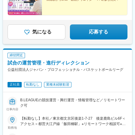
気になる
応募する
締切間近
試合の運営管理・進行ディレクション
公益社団法人ジャパン・プロフェッショナル・バスケットボールリーグ
正社員
転勤なし
業種未経験歓迎
B.LEAGUEの競技運営・興行運営・情報管理など／リモートワー
ク可
仕事内容
【転勤なし】本社／東京都文京区後楽1-7-27 後楽鹿島ビル6F＜
アクセス＞都営大江戸線「飯田橋駅」※リモートワーク相談可※受
勤務地
動喫煙対策：屋内全面禁煙