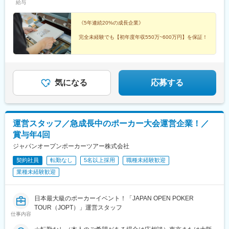
給与
に応じて給与を決定いたします。※固定残業代：なし└1分単位で
残業手当を支給いたします。※試用期間：3ヶ月（同条件）【想定
年収】550万円~600万円＼キャリアアップに応じて昇給のチャン
《5年連続20%の成長企業》
スあり／■マネジメント職：年収700万円~800万円■経営幹部：年
完全未経験でも【初年度年収550万~600万円】を保証！
収1,000万円~「若いうちから稼ぎたい」というあなたの意欲を、
当社は全力で受け止めます！
「パートの応募殺到＆高定着率」で現場が安定している
から、
現場の穴埋めに追われない◎
新社長の右腕として、将来は【年収1,000万円】の幹部
気になる
応募する
へ！
運営スタッフ／急成長中のポーカー大会運営企業！／
賞与年4回
ジャパンオープンポーカーツアー株式会社
契約社員
転勤なし
5名以上採用
職種未経験歓迎
業種未経験歓迎
日本最大級のポーカーイベント！「JAPAN OPEN POKER
TOUR（JOPT）」運営スタッフ
仕事内容