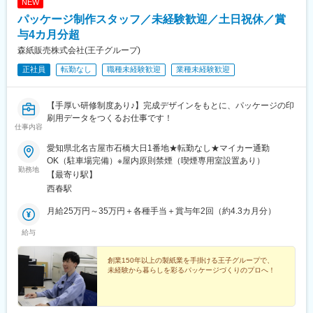
NEW
パッケージ制作スタッフ／未経験歓迎／土日祝休／賞
与4カ月分超
森紙販売株式会社(王子グループ)
正社員
転勤なし
職種未経験歓迎
業種未経験歓迎
【手厚い研修制度あり♪】完成デザインをもとに、パッケージの印
刷用データをつくるお仕事です！
仕事内容
愛知県北名古屋市石橋大日1番地★転勤なし★マイカー通勤
OK（駐車場完備）※屋内原則禁煙（喫煙専用室設置あり）
勤務地
【最寄り駅】
西春駅
月給25万円～35万円＋各種手当＋賞与年2回（約4.3カ月分）
給与
創業150年以上の製紙業を手掛ける王子グループで、
未経験から暮らしを彩るパッケージづくりのプロへ！