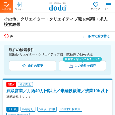
会員登録
ログイン
気になる
メニュー
その他、クリエイター・クリエイティブ職
の転職・求人
検索結果
93
条件で並び替え
件
現在の検索条件
[職種]クリエイター・クリエイティブ職 [業種]その他-その他
新着求人をいつでもチェック
条件の変更
この条件を保存
締切間近
NEW
買取営業／月給40万円以上／未経験歓迎／残業10h以下
株式会社Ｊｕｄａ
正社員
転勤なし
5名以上採用
職種未経験歓迎