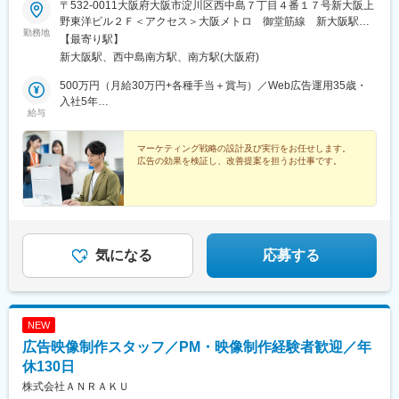
〒532-0011大阪府大阪市淀川区西中島７丁目４番１７号新大阪上
野東洋ビル２Ｆ＜アクセス＞大阪メトロ 御堂筋線 新大阪駅
勤務地
徒歩2分★転勤なし
【最寄り駅】
新大阪駅、西中島南方駅、南方駅(大阪府)
500万円（月給30万円+各種手当＋賞与）／Web広告運用35歳・
入社5年
給与
400万円（月給25万円+各種手当＋賞与）／Web広告運用28歳・
入社2年
マーケティング戦略の設計及び実行をお任せします。
広告の効果を検証し、改善提案を担うお仕事です。
気になる
応募する
NEW
広告映像制作スタッフ／PM・映像制作経験者歓迎／年
休130日
株式会社ＡＮＲＡＫＵ