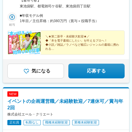
【最寄り駅】
全面禁煙
東池袋駅、都電雑司ケ谷駅、東池袋四丁目駅
■年収モデル例
1年目／主任昇格：約380万円（賞与＋役職手当）
給与
＼★第二新卒・未経験大歓迎★／
◆「本を電子書籍にしたい」を叶えるプロへ！
◆小説／雑誌／ラノベなど幅広いジャンルの書籍に携わ
れる
◆取引先2000社・制作5万冊超
◆約50時間の研修と月1回の1on1で"一人にしない"育成
体制
◆残業月20時間以内
気になる
応募する
NEW
イベントの企画運営職／未経験歓迎／7連休可／賞与年
2回
株式会社エール・クリエート
正社員
転勤なし
職種未経験歓迎
業種未経験歓迎