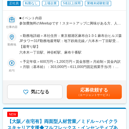
正社員
転勤なし
上場企業
5名以上採用
業種未経験歓迎
・エンタープライズ企業、大手IT企業、大手コンサル企業への深
耕営業
・経営課題、事業課題、組織課題に基づく採用課題の特定
■イベント内容
・ハイクラス求人、IT／コンサル領域求人の獲得
参加費無料のMeetupです！スタートアップに興味がある方、人材
・求人票のブラッシュアップ、候補者向け魅力情報の言語化
仕事内容
業界に興味がある方、自己成長をしたい方などご参加お待ちして
・候補者マーケットを踏まえた採用戦略の提案
います！
・重点企業の採用成功に向けたプロジェクト推進
＜勤務地詳細＞本社住所：東京都港区麻布台1-3-1 麻布台ヒルズ森
毎回10～20名がゲストとしてお越しになります！
・エンタープライズ領域における営業戦略、組織運営、オペレー
JPタワー31F勤務地最寄駅：地下鉄南北線／六本木一丁目駅受動
部長・マネージャー・メンバーが参加しますので、カルチャー・
勤務地
ション構築
喫煙対策：屋内全面禁煙変更の範囲：会社の定める事業所（リモ
【最寄り駅】
事業の解像度を上げていただける機会になります！
ートワーク含む）
六本木一丁目駅、神谷町駅、麻布十番駅
■魅力：
■7月開催日時
◎エンタープライズ企業・大口クライアントを担当できます。
＜予定年収＞600万円～1,200万円＜賃金形態＞月給制＜賃金内訳
・7月16日（木）19:30開始～21:00終了
◎IT・コンサル領域に挑戦できます。
＞月額（基本給）：303,000円～611,000円固定残業手当/月：
・7月30日（木）19:30開始～21:00終了
給与
◎成果100%評価の環境で、給与UPを狙えます。
107,000円～214,000円（固定残業時間45時間0分/月）超過した時
間外労働の残業手当は追加支給＜月給＞410,000円～825,000円
■業務内容
■当社について：
（一律手当を含む）＜昇給有無＞有＜残業手当＞有＜給与補足＞※
・起業家や経営者、投資家への経営戦略／計画のヒアリング
当社は労働生産性の低さという日本の社会課題を解決するために
給与詳細は前職を考慮し、経験・スキルに応じて当社規定により
応募依頼する
直接起業家、スタートアップ経営陣との対話を行い、創業ストー
気になる
企業経営を行っています。顧客価値を追求し続けることで、業界
決定します。■昇給：年2回■賞与：年2回（6月・12月）■インセン
（エージェントサービス）
リー、事業優位性、そのサービスによって社会にどのような影響
の中でも圧倒的に高いリピート率を実現してきました。一度紹介
ティブあり※支給額上限なし賃金はあくまでも目安の金額であり、
があるのか、経営課題・組織課題をディスカッションいたしま
して終わりというフロービジネスではなく、ストックビジネスの
選考を通じて上下する可能性があります。月給(月額)は固定手当を
す。
構造へ。また、売上構成は、特定の企業に依存することなく、安
含めた表記です。
・ヒアリング内容からの採用ペルソナ特定
定した顧客基盤を構築しています。
NEW
・スカウト等による母集団獲得、求職者のカウンセリング
【大阪／在宅有】両面型人材営業／ミドル～ハイクラ
ハイレイヤーを中心とした求職者に対し、事業の社会的意義、ど
変更の範囲：会社の定める業務
んな期待が投資家からかけられているのか、起業家の立ち上げに
スキャリア支援◆フルフレックス・インセンティブあ