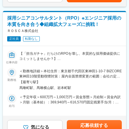
選考を通じて上下する可能性があります。月給(月額)は固定手当を
年功序列ではなく、実績をもとに役割が広がります。
ら事業の土台を一緒に作っていく。そんなフェーズに面白さを感
含めた表記です。
じていただける方を探しています。
■企業の特徴
「人が変われば、未来が変わる！」を理念に、人財育成を通じた
採用シニアコンサルタント（RPO）※エンジニア採用の
■業務内容：
経営支援を実践しております。
本質を向き合う◆組織拡大フェーズに挑戦！
新設する「人材紹介事業部（非エンジニア領域）」のスターティ
マクドナルド・ユニクロで教育責任者を務めた有本の知見を起点
ングメンバーとして、企業・候補者の両方を担当する「両面型エ
ＲＯＳＣＡ株式会社
に、HRのプラットフォーマーとして進化を続けています。
ージェント」業務をお任せします。
正社員
転勤なし
両面型コンサルタントとして、以下の業務を一貫して担当してい
変更の範囲：会社の定める業務
ただきます。
・リクルーティングアドバイザー（RA）業務
【「担当ガチャ」だらけのRPOを壊し、本質的な採用価値提供に
└求人開拓・深耕：既存クライアントを中心に、非エンジニア職
コミットしませんか？】
種（営業、PM、コーポレート等）の採用ニーズをヒアリング。
仕事内容
└採用要件の定義：経営課題や組織の状況を深く理解し、言語化
■採用背景：
＜勤務地詳細＞本社住所：東京都千代田区東神田1-10-7 BIZCORE
されていない「真に求める人物像」をクライアントと共に策定。
当社の強みは、他社には真似できない「完全成果報酬型」のRPO
東神田10階受動喫煙対策：屋内全面禁煙変更の範囲：会社の定め
└選考プロセス管理：推薦、面接調整、選考後のフィードバック
を実現している点にあります。月額料金をいただかないこのモデ
勤務地
る事業所
回収、条件交渉、内定承諾までのフォロー。
【最寄り駅】
ルを支えるのは、1社に対する圧倒的なリソース投下です。シニア
・キャリアアドバイザー（CA）業務
馬喰町駅、馬喰横山駅、岩本町駅
コンサルタント・コンサルタント・アシスタントの「3人1組」で
└候補者集客：各種スカウト媒体等を活用し、ターゲットとなる
1つのプロジェクトを担当し、一人あたりの掛け持ち案件を「最大
＜予定年収＞600万円～1,000万円＜賃金形態＞月給制＜賃金内訳
候補者へのアプローチ
3件」にまで厳選。徹底した密度で採用に向き合うからこそ、結果
＞月額（基本給）：369,940円～616,570円固定残業手当/月：
└キャリアカウンセリング：候補者の経歴だけでなく、価値観や
で応える「成果報酬型」という究極のコミットメントを提供でき
給与
130,060円～216,764円（固定残業時間45時間0分/月）超過した時
将来のビジョンを深く掘り下げ、本質的なキャリア提案を実施
ています。
間外労働の残業手当は追加支給＜月給＞500,000円～833,334円
└選考対策：書類添削や面接対策など、候補者が最大限のパフォ
（一律手当を含む）＜昇給有無＞有＜残業手当＞有＜給与補足＞※
ーマンスを発揮するための伴走支援
【強力なコアメンバー】
給与は経験や実績、現職年収を考慮のうえ決定します※半年に1回
・事業立ち上げに関連する業務
応募依頼する
・取締役兼事業責任者 鈴木 昂志
気になる
評価タイミングがあります賃金はあくまでも目安の金額であり、
└勝ちパターンの構築：現場での気づきや違和感を代表の田原へ