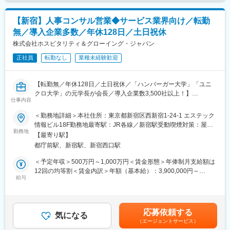
ます。月給(月額)は固定手当を含めた表記です。
ます。クライアントのニーズに合致する優秀なエグゼクティブ層
を能動的に探します。
【新宿】人事コンサル営業◆サービス業界向け／転勤
・キャリア面談と案件紹介：
無／導入企業多数／年休128日／土日祝休
候補者に対し、事業の社会的意義や経営者の想いを熱く伝えてい
ただきます。スキルマッチだけでなく、価値観の合致を重視した
株式会社ホスピタリティ＆グローイング・ジャパン
マッチングを行います。
正社員
転勤なし
業種未経験歓迎
・推薦および選考フォロー：
企業への推薦から面接調整、内定後の条件交渉まで一貫して伴走
します。他コンサルタントと連携し、多角的な視点で最適なキャ
【転勤無／年休128日／土日祝休／「ハンバーガー大学」「ユニ
リア提案を行います。
クロ大学」の元学長が会長／導入企業数3,500社以上！】
単なる紹介に留まらず、企業の成長を左右するキーマンの採用を
仕事内容
■業務内容
支援します。プロフェッショナルとして、自身の介在価値を最大
サービス業に特化した人財育成支援で3,500社以上の導入実績を築
＜勤務地詳細＞本社住所：東京都新宿区西新宿1-24-1 エステック
限に発揮できる環境です。
いてきた当社にて、コンサル営業をしていただきます。
情報ビル18F勤務地最寄駅：JR各線／新宿駅受動喫煙対策：屋内
経営者や担当役員、人事や教育部門の部長クラスに対して、人事
勤務地
全面禁煙変更の範囲：会社の定める事業所
■所属組織の説明
【最寄り駅】
に関する提案を行うことが主になります。
コンサルタント同士が情報を共有し、協力し合う文化が根付いて
都庁前駅、新宿駅、新宿西口駅
います。
■ミッション
＜予定年収＞500万円～1,000万円＜賃金形態＞年俸制月支給額は
チームの垣根を越えて面談に同席するなど、組織全体で成果を追
企業の本質的な人事・組織課題を捉え、最適な解決策を設計・実
12回の均等割＜賃金内訳＞年額（基本給）：3,900,000円～
求します。
行まで伴走することです。
給与
8,160,000円固定残業手当/月：95,000円～160,000円（固定残業
エグゼクティブ領域に特化した、専門性の高いメンバーが多数在
既存顧客の深耕から新規提案までを担い、研修・制度構築・HR-
時間30時間0分/月）超過した時間外労働の残業手当は追加支給＜
籍しています。
techなど多様な手法を組み合わせながら、
月額＞420,000円～840,000円（12分割）（一律手当を含む）＜昇
顧客の事業成長に直接インパクトを与える役割です。
給有無＞有＜残業手当＞有＜給与補足＞※給与詳細は前職給与・経
■会社説明
応募依頼する
気になる
験・能力などを考慮し相談の上決定します。■給与改定：年1回
当社は「挑戦する人」を支えるため、人材紹介やメディア運営を
（エージェントサービス）
■サービス導入までの主な流れ
（6月）※次年度年収は前年度の業績と個人評価から算定賃金はあ
展開しています。