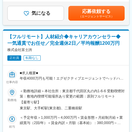
上げできる土壌は整っています。 この確かな勝算がある環境で、
（一律手当を含む）＜昇給有無＞有＜残業手当＞有＜給与補足＞※
・現在の採用市場は、人材不足やミスマッチの増加など、複数に
あなたの経験をフルに発揮していただけませんか？
月次インセンティブ制度あり※給与は経験や実績、現職年収を考慮
課題によって効率的な採用チャネルの確保が困難になっていま
応募依頼する
気になる
のうえ決定します※半年に1回評価タイミングがあります賃金はあ
す。
（エージェントサービス）
【ROSCAの「勝ち筋」を、新たな領域へ】
くまでも目安の金額であり、選考を通じて上下する可能性があり
・採用が激化する転職市場において、従来の手法に囚われない戦
今回立ち上げる新事業で決まっているのは、既存事業と同じく質
ます。月給(月額)は固定手当を含めた表記です。
略提案を通じて、企業の持続可能な成長を支援できることが魅力
への徹底的なこだわりを持つことだけです。「どこで戦うか」
です。
「どのようなチームにするか」は、まだ白紙です。既存の人材業
（2）キャリアパスの柔軟性
【フルリモート】人材紹介◆キャリアカウンセラー◆
界の「数合わせ」のようなビジネスモデルに疑問を感じ、真に顧
・コンサルタントとしてのエキスパートを目指せる環境はもちろ
一気通貫でお任せ／完全週休2日／平均報酬1200万円
客のためになるサービスを創りたいと願う方に、この新しい船の
ん、将来の事業責任者候補としてサービスグロースを目指すこと
舵取りをお任せしたいと考えています。
株式会社富士誇
も可能です。
新設する「人材紹介事業部」の責任者として、事業の構想から実
・新規事業企画にも注力しており、個々のキャリアパスに応じて
正社員
転勤なし
行、組織づくりまでを一貫して担っていただきます。
柔軟なキャリア選択ができる機会を整備しています。
【決まっていること】
変更の範囲：会社の定める業務
■求人概要■
既存クライアントの活用が可能：
年収4000万円も可能！エグゼクティブエージェントでヘッドハン
既存のシームレスキャリア事業ですでに取引のある豊富な顧客基
仕事内容
ターのポスト！
盤（SaaS企業、SIer等）へアプローチが可能です。
「老舗の信頼と、トップクラスの実績が共存する少数精鋭のブテ
＜勤務地詳細＞本社住所：東京都千代田区丸の内1-6-6 受動喫煙対
ゼロからの新規開拓だけでなく、信頼関係のある顧客へのクロス
ィックファーム」
策：敷地内喫煙可能場所あり変更の範囲：原則フルリモート
セルから事業をスタートできます。
勤務地
「人の価値」で勝負すること：
【最寄り駅】
「すべての人が、素晴らしい職業機会に恵まれる社会を実現す
AIやシステム任せの効率化ではなく、泥臭くても「人」が介在す
東京駅、大手町駅(東京都)、二重橋前駅
る」という理念のもと、IT・コンサル業界を中心とした年収1,000
る価値を最大化する事業であること。
万円以上のハイクラス・エグゼクティブ層に特化した支援を行っ
＜予定年収＞1,000万円～4,000万円＜賃金形態＞月給制月給＋業
高付加価値モデルであること：
ています。
績賞与（2回/年）＜賃金内訳＞月額（基本給）：380,000円～
シェア拡大のみを追うのではなく、特定領域で「トップ1%の質」
給与
1,520,000円固定残業手当/月：120,000円～480,000円（固定残業
を誇る事業を目指すこと。
最大の強みは、代表の可野をはじめとするコンサルタントの