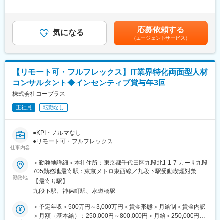
リードします。
談→デリバリー(面接セット、面接フォロー、条件交渉)
＞※スキル、経験により決定します。経験によっては上限年収を上
※候補者のサーチ・発掘・面談セットはリサーチャーが行います。
回る可能性もございます。■賞与：年2回（入社初年度実績…50万
（1）一気通貫で描く、精度の高いマッチング
円／年⇒２年目以降は業績連動にて支給）■昇給：あり■モデル年
スカウト文面の作成、平均10時間を超えるカウンセリング、求人
応募依頼する
■ポジションの特徴：
気になる
収：550万円（20代）／900万円（40代）賃金はあくまでも目安
企画までをマルチにリード。
（エージェントサービス）
「転職市場に出てこない人材を独自調査で発掘し、企業の戦略的
の金額であり、選考を通じて上下する可能性があります。月給(月
全工程を自らの手で動かすからこそ、情報の解像度が高まり、他
人材獲得に貢献します。」
額)は固定手当を含めた表記です。
社には真似できない「価値ある成約」を実現できます。
当社は求人案件ごとに契約し人材サーチを行っています。対象職
種はエグゼクティブ層のほか、部課長層、エンジニアやシステム
（2）市場価値の高いキーマンへのアプローチ
【リモート可・フルフレックス】IT業界特化両面型人材
の専門職、研究者など広範囲にわたりますが、いずれの案件も新
IT・コンサル領域のリーダー層やスペシャリストに対し、表面的
コンサルタント◆インセンティブ賞与年3回
規事業、海外展開、事業承継、技術開発といった企業成長に貢献
な条件提示ではない、本質的なキャリア提案を行います。
できる人材の採用です。案件を成功させるために、求職者がメイ
株式会社コープラス
ンの登録型人材データベースに頼らず、ネットや新聞・雑誌、業
（3）経営課題を掘り起こすRA業務
正社員
転勤なし
界紙・学会誌、特許情報や県人会名簿などの様々な情報から独自
2007年設立以来の信頼を背景に、経営層と対等に議論。潜在的な
調査を行って、転職市場には決して出てこない人材を発掘し、ピ
ニーズを言語化し、企業の変革に直結する採用を提案・創出しま
ンポイントでアプローチしています。
す。
●KPI・ノルマなし
●リモート可・フルフレックス
■成功事例：
仕事内容
変更の範囲：会社の定める業務
●インセンティブ賞与年3回
（例1）業種 ： 情報・通信業（東京）／ポジション： ゲームプロ
＜勤務地詳細＞本社住所：東京都千代田区九段北1-1-7 カーサ九段
デューサー／想定年収 ：900万円／求人背景： 数年間一般紹介で
当社では、ITおよびコンサルティングファームに特化した両面型
705勤務地最寄駅：東京メトロ東西線／九段下駅受動喫煙対策：
集まらず、当社に依頼
人材コンサルタントを募集しています。
勤務地
敷地内全面禁煙変更の範囲：会社の定める事業所（リモートワー
（例2）業種 ：教育業（北海道）／ポジション： 経営幹部候補／
【最寄り駅】
企業の採用支援と個人の転職支援を行い、質の高いマッチングを
ク含む）
想定年収 ：1,500万円／求人背景：事業拡大に伴う求人
九段下駅、神保町駅、水道橋駅
提供することを目指しています。
（例3）業種 ： 化学工業（東京）／ポジション：データサイエン
ノルマやKPIは設けず、個々のコンサルタントの人間力を重視する
＜予定年収＞500万円～3,000万円＜賃金形態＞月給制＜賃金内訳
ティスト／想定年収 ： 1,000万円／求人背景：新規事業に伴う求
環境で、インセンティブ賞与やリモート・フルフレックスなど自
＞月額（基本給）：250,000円～800,000円＜月給＞250,000円～
人