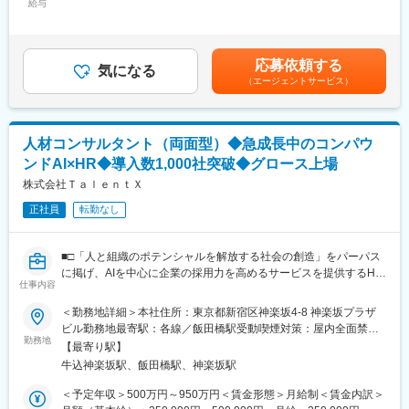
由度の高い働き方が可能です。
給与
800,000円＜昇給有無＞有＜残業手当＞有＜給与補足＞インセン
ティブ賞与あり：年3回（1月・5月・9月）※個人成績により変動
■働き方：
■職務概要
あり賃金はあくまでも目安の金額であり、選考を通じて上下する
業務設計やアプローチ方法等に関して先輩のサポートを受けなが
両面型人材コンサルタントとして、企業の採用支援と個人の転職
可能性があります。月給(月額)は固定手当を含めた表記です。
らも自由に取り組むことができます。自分で考え行動する力が必
応募依頼する
活動支援の両方をご担当いただきます。
気になる
要となりますが、確実にスキルアップにつながります。また、フ
（エージェントサービス）
ルフレックス制も採用しておりワークライフバランスも自分で管
＜求職者対応＞
理できます。残業時間も20時間程です。直行・直帰も可能です。
・求職者へのアプローチ（各種媒体を使用したスカウトメールの
送信）
変更の範囲：無
人材コンサルタント（両面型）◆急成長中のコンパウ
・求職者との面談
ンドAI×HR◆導入数1,000社突破◆グロース上場
・求人紹介
・応募書類の添削、面接対策など各選考プロセスにおけるフォロ
株式会社ＴａｌｅｎｔＸ
ー
正社員
転勤なし
＜企業対応＞
・新規取引先の開拓、商談
■□「人と組織のポテンシャルを解放する社会の創造」をパーパス
・担当企業との定期ミーティング
に掲げ、AIを中心に企業の採用力を高めるサービスを提供するHR
・候補者の紹介
仕事内容
テクノロジー企業／既に大手企業を中心に1,000社以上の企業に導
・選考から入社までの各プロセスにおけるフォロー
入済／利用従業員数70万人超え／1.7兆円の市場に挑む□■
＜勤務地詳細＞本社住所：東京都新宿区神楽坂4-8 神楽坂プラザ
ビル勤務地最寄駅：各線／飯田橋駅受動喫煙対策：屋内全面禁煙
＜人材サーチ/マッチング業務＞
■ミッション
勤務地
変更の範囲：会社の定める事業所（リモートワーク含む）
企業からお預かりした求人にマッチした人材を探し出し、ビズリ
【最寄り駅】
エージェンシー事業立ち上げにおける、両面型コンサルタントと
ーチなどのサイトを利用してスカウト業務を行います。
牛込神楽坂駅、飯田橋駅、神楽坂駅
して、当社サービスや顧客アセットとのシナジーを生みつつ、成
果報酬で顧客の採用支援を行う新たなエージェンシーモデルを推
＜予定年収＞500万円～950万円＜賃金形態＞月給制＜賃金内訳＞
■働き方の特徴
進していきます。