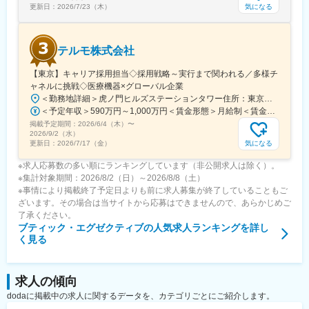
気になる
更新日：
2026/7/23（木）
テルモ株式会社
【東京】キャリア採用担当◇採用戦略～実行まで関われる／多様チ
ャネルに挑戦◇医療機器×グローバル企業
＜勤務地詳細＞虎ノ門ヒルズステーションタワー住所：東京都港区虎ノ門２丁目６－１ 虎ノ門ヒルズ ステーションタワー 受動喫煙対策：敷地内喫煙可能場所あり変更の範囲：会社の定める事業所
＜予定年収＞590万円～1,000万円＜賃金形態＞月給制＜賃金内訳＞月額（基本給）：279,000円～534,000円＜月給＞279,000円～534,000円＜昇給有無＞有＜残業手当＞有＜給与補足＞※年収はご経験やスキルを考慮し決定いたします。■賞与：年2回■昇給：年1回■職位：一般職～主任職賃金はあくまでも目安の金額であり、選考を通じて上下する可能性があります。月給(月額)は固定手当を含めた表記です。
掲載予定期間：
2026/6/4（木）
〜
2026/9/2（水）
気になる
更新日：
2026/7/17（金）
※求人応募数の多い順にランキングしています（非公開求人は除く）。
※集計対象期間：2026/8/2（日）～2026/8/8（土）
※事情により掲載終了予定日よりも前に求人募集が終了していることもご
ざいます。その場合は当サイトから応募はできませんので、あらかじめご
了承ください。
ブティック・エグゼクティブ
の人気求人ランキングを詳し
く見る
求人の傾向
dodaに掲載中の求人に関するデータを、カテゴリごとにご紹介します。