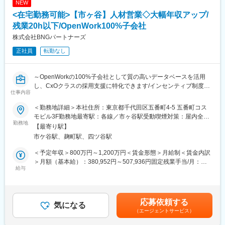
NEW
す。
<在宅勤務可能>【市ヶ谷】人材営業◇大幅年収アップ/
◆領域特化のプロフェッショナルとして専門性を磨き活躍して頂
きます。
残業20h以下/OpenWork100%子会社
◆候補者と企業の関係構築に貢献し、相互満足を達成するのが重
株式会社BNGパートナーズ
要なミッションの１つです。
正社員
転勤なし
■具体業務：
・エリアマーケティングやターゲティング ・求人企業の獲得、適
～OpenWorkの100%子会社として質の高いデータベースを活用
切な人材の獲得 ・候補者のサーチ
し、CxOクラスの採用支援に特化できます/インセンティブ制度に
・候補者の企業への推薦 ・候補者対企業の面接設定
仕事内容
より年収アップが狙える/完全土日祝休みで、効率的な働き方を実
・面接後フィードバック対応 ・候補者との面談 ・定期的な電話や
現したい方に最適な環境～
訪問によるコンタクト ・就業後のアフターケア
＜勤務地詳細＞本社住所：東京都千代田区五番町4-5 五番町コス
・クライアントのニーズを的確に掴みアデコのサービスを通して
モビル3F勤務地最寄駅：各線／市ヶ谷駅受動喫煙対策：屋内全面
■人材業界経験者向け記事
勤務地
CSを向上させ、相互の利益を最大化する
禁煙変更の範囲：会社の定める事業所（リモートワーク含む）
【最寄り駅】
https://bng-recruitment-lp-345108953664.us-west1.run.app/
・会社の方針/ビジョン/コアバリューの模範的な実践
市ケ谷駅、麹町駅、四ツ谷駅
・自社およびクライアントのコンプライアンス遵守のためのリス
■仕事内容
ク管理（健康安全配慮、労働時間、労働関連法令、個人情報・機
＜予定年収＞800万円～1,200万円＜賃金形態＞月給制＜賃金内訳
企業と候補者の双方を担当し、経営の根幹に関わる採用支援を行
密情報保護、ハラスメントなどの関連法令の遵守を含む）
＞月額（基本給）：380,952円～507,936円固定残業手当/月：
います。
給与
119,048円～158,730円（固定残業時間40時間0分/月）超過した時
・経営層へのヒアリング：
■キャリア・報酬制度について：
間外労働の残業手当は追加支給＜月給＞500,000円～666,666円
起業家や経営者から事業戦略を直接伺い、必要な人材要件を定義
・成果報酬型のインセンティブ（TOM）、マネジメントコース・
（一律手当を含む）＜昇給有無＞有＜残業手当＞有＜給与補足＞※
します。企業の転換期に立ち会い、経営課題を解決するための最
エキスパートコースの２軸でキャリアアップが可能です。
給与詳細は経験・能力を考慮し、相談の上決定します。■昇給：年
応募依頼する
適なポジションを提案します。
気になる
1回■インセンティブ：年4回※1回で450万の支給実績あり賃金はあ
（エージェントサービス）
・候補者のサーチ・選定：
変更の範囲：会社の定める業務
くまでも目安の金額であり、選考を通じて上下する可能性があり
自社データベースやビジネスSNS、自身のネットワークを活用し