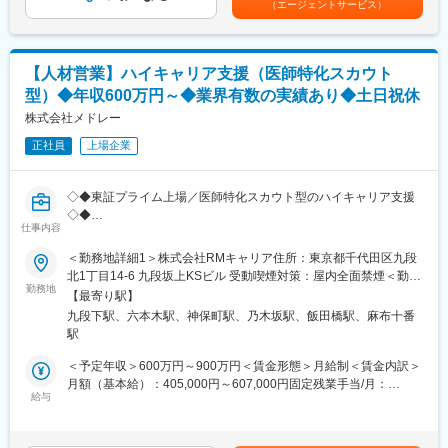
（エージェントサービス）
グロース市場上場「TWOstone&sons」の立ち上げ5人目として参
選考を通じて上下する可能性があります。月給(月額)は固定手当を
共有し、集客手法や営業資料の改善、サービス内容のブラッシュ
画し、上場までエージェント事業の成長を牽引。独立後、エンジ
含めた表記です。
アップ
ニアリングへの圧倒的な解像度を武器に、ROSCAの立ち上げと、
本事業部の推進を行い、今まで500社以上の採用支援を行った本
変更の範囲：会社の定める業務
【人材営業】ハイキャリア支援（医師特化スカウト
事業部のトップです。
型）◆年収600万円～◆業界有数の実績あり◆土日祝休
・コンサルティングメンバー
株式会社メドレー
Findyの元CSマネージャーをはじめとするエンジニア採用のプロ
正社員
上場企業
が「数字に基づいた戦略を実行し、課題を解決できるか」に徹底
的にこだわり、スタートアップ企業のテックリード採用など、高
難易度採用を次々と成功させるコンサルタントが在籍してます。
◇◆東証プライム上場／医師特化スカウト型のハイキャリア支援
◇◆
■業務内容：
仕事内容
今回お任せすることはプロジェクトの品質管理や戦略設計をメイ
■業務内容：
＜勤務地詳細1＞株式会社RMキャリア住所：東京都千代田区九段
ンに、カオスな状況の中で「仕組み化」をする中心人物となって
・当社のグループ会社となるRMキャリア（株式会社リクルートメ
北1丁目14-6 九段坂上KSビル 受動喫煙対策：屋内全面禁煙＜勤務
いただきます。
ディカルキャリアの全事業を承継し、2026年8月3日よりグループ
勤務地
地詳細2＞本社住所：東京都港区六本木6-10-1 六本木ヒルズ森タ
【最寄り駅】
イン）が運営する、医師に特化したエグゼクティブエージェント
ワー13F勤務地最寄駅：東京メトロ 日比谷線／六本木駅受動喫煙
【プロジェクトデリバリー】
九段下駅、六本木駅、神保町駅、乃木坂駅、飯田橋駅、麻布十番
事業（スカウト型ハイキャリア支援）におけるヘッドハンター
対策：屋内全面禁煙変更の範囲：会社の定める事業所（リモート
品質管理：プロジェクトをモニタリングし、確かな品質でデリバ
駅
（コンサルタント職）をお任せします。
ワーク含む）
リーが行えているか改善を回す
・医療機関のミドル層・経営層・幹部層に特化し、以下を遂行い
＜予定年収＞600万円～900万円＜賃金形態＞月給制＜賃金内訳＞
採用戦略の策定：3C/4P分析、ペルソナ設計、KPI設計、採用チャ
ただきます。
月額（基本給）：405,000円～607,000円固定残業手当/月：
ネル戦略の立案
※RMキャリアへ在籍出向していただきます。
給与
94,000円～142,000円（固定残業時間30時間0分/月）超過した時
RPO（実務実行）：スカウト媒体運用（Findy, YOUTRUST等）、
間外労働の残業手当は追加支給＜月給＞499,000円～749,000円
エージェントコントロール（戦略的開拓、スコアリング、リレー
■業務詳細：
（一律手当を含む）＜昇給有無＞有＜残業手当＞有＜給与補足＞※
ション構築）