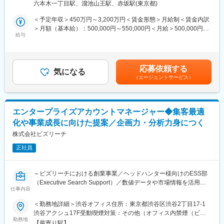
考えていきます。
六本木一丁目駅、溜池山王駅、赤坂駅(東京都)
ライアントの新規開拓はほぼ行っておらず、90%以上がインバウ
ンドでの依頼）、現在クライアント過多の状態が続いています。
＜予定年収＞450万円～3,200万円＜賃金形態＞月給制＜賃金内訳
■キャリアパス：
こういった状況の中で、より高品質なサービスを提供し、クライ
＞月額（基本給）：500,000円～550,000円＜月給＞500,000円～
まずは候補者様・顧客へ価値貢献をしていただきつつ、創業メン
アントに市場価値の高いIT人材をご支援していくエグゼクティブ
給与
550,000円＜昇給有無＞有＜残業手当＞有＜給与補足＞※経験・ス
バーの一員として、将来的には幹部として組織を牽引していって
コンサルタントの採用が急務となっています。
キルを考慮のうえ、当社規定にて決定■最低保証年収450万円／月
ください。
給(基本給)＋インセンティブ■個人業績インセンティブ、定性イン
会社の拡大と共に、個人の成果次第でマネージャーとしての登用
■業務内容
センティブ、全社業績連動賞与の3つの賞与支給があり充実した報
も想定しています。
応募依頼する
キャリアアドバイザーとして求職者様の転職活動のサポートを行
気になる
酬体系です■モデル年収：入社2年目以降平均年収：2237万円賃金
また、経営メンバーとの距離が近いため、経営会議等も参画し、
（エージェントサービス）
います。
はあくまでも目安の金額であり、選考を通じて上下する可能性が
会社運営のスキルも習得いただけます。
DX/ITの最上流に関わるハイクラス人材のキャリアディベロップメ
あります。月給(月額)は固定手当を含めた表記です。
※志向に合わせたキャリアパスを提供します。
ントに貢献し、企業様の採用課題解決にも積極的に関与いただき
また、当社は人材紹介以外のビジネス(不動産)も行っており、今後
ます。また責任者候補として今後はマネジメント業務にも携わっ
も他事業の展開も予定しておりますので、事業責任者または新会
エンタープライズアカウントマネージャー◆集客最適
ていただきます。
社の代表として新規事業の経営にも携わることもできます。
化や事業成長に向けた提案／企画力・分析力身につく
・求職者様に対する転職支援業務
株式会社ビズリーチ
中立的なキャリアカウンセリング
正社員
ご相談者にご意向やキャリアに沿った採用ポジションのご提案
選考に向けた綿密な面接対策・アドバイス 等
内定時の適切な条件交渉（入社時期や待遇面等）
～ビズリーチにおける創業事業／ヘッドハンター様向けのESS部
退職交渉から、入社前準備や入社までの期間の過ごし方のアドバ
（Executive Search Support）／数値データや市場情報を活用し
イス等
仕事内容
た戦略的なコンサルティングをお任せ～
＜勤務地詳細＞渋谷オフィス住所：東京都渋谷区渋谷2丁目17-1
・集客施策などのマーケティング活動、企画業務
■業務内容
渋谷アクシュ17F受動喫煙対策：その他（オフィス内禁煙（ビル
営業企画的な志向に基づく、業務設計活動
・大手人材紹介会社様のビジネス構造、組織力学、事業課題の把
勤務地
内に喫煙可能場所有））変更の範囲：会社の定める事業所（リモ
スカウト媒体毎のソーシング戦略策定、スカウトチーム連携推進
【最寄り駅】