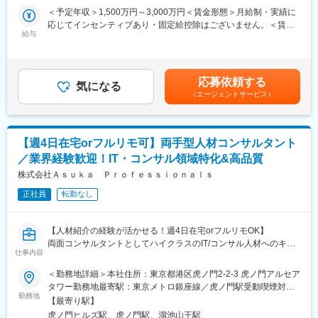
・PEチーム
中することが可能！
＜予定年収＞1,500万円～3,000万円＜賃金形態＞月給制・実績に
・製造業チーム（立ち上げ予定のチームの中心メンバーを探して
応じてインセンティブあり・固定給控除はございません。＜賃金
います）
当社は「人材紹介コンサルタントがコンサルティング業務に専念
給与
内訳＞月額（基本給）：350,000円～950,000円＜月給＞350,000
できる環境」を追求するエージェントです。
円～950,000円＜昇給有無＞有＜残業手当＞有＜給与補足＞・イ
■組織構成：
独占求人やCXOクラスの経営層直案件を多数扱い、求職者と企業
ンセンティブに上限は設けておらず、1名決定あたり粗利の約
現在、コンサルタントは計25名（年齢層30～60代※40代中心／男
双方の価値あるマッチングを実現しています。
30％（スペシャリストコースは最大60%）を還元しています・イ
女比7:3）が在籍しております。
応募依頼する
大手紹介会社出身のハイパフォーマーが多数在籍し、ブティック
気になる
ンセンティブは毎月支給されます。賃金はあくまでも目安の金額
（エージェントサービス）
型ならではの深いコンサルティングを武器に、業界内でも存在感
であり、選考を通じて上下する可能性があります。月給(月額)は固
■魅力：
を高めています。
定手当を含めた表記です。
（1）リモートワーク可能
時差勤務およびリモートワーク可能です。現在は月4回の出勤が必
■業務内容
須となります。
【週4日在宅orフルリモ可】両手型人材コンサルタント
人材紹介コンサルタントとして、RA（リクルーティングアドバイ
（2）インセンティブあり
／業界経験歓迎！IT・コンサル領域特化&高品質
ザー）とCA（キャリアアドバイザー）の両面業務を担います。
業績に応じてインセンティブがあります。自身の頑張りがしっか
※シニアクラスよりも更に業務の自由度が高まります。
株式会社Ａｓｕｋａ Ｐｒｏｆｅｓｓｉｏｎａｌｓ
りと給与に反映されます。
正社員
転勤なし
◎業務詳細
■やりがい：
・経営者直や独占求人の獲得・提案
当社はハイキャリア人材、CxO人材にフォーカスしているエージ
・候補者スカウト（7媒体を活用、アシスタントが日程調整をサポ
ェントです。ミッション、ビジョンとリアルなオペレーションが
【人材紹介の経験が活かせる！週4日在宅orフルリモOK】
ート）
ずれておらず、候補者、クライアントと長期リレーションの中で
両面コンサルタントとしてハイクラスのIT/コンサル人材へのキャ
・クライアント企業との折衝・採用要件ヒアリング
仕事内容
ビジネスを行っております。
リア支援と業界大手のエンタープライズ企業から、AIやデータな
・候補者との面談・キャリア提案・推薦
・個人の裁量が大きく、個々の考えを尊重する社風です。ミッシ
ど専門性を持つベンチャー企業の経営幹部、重要な人材を含む人
＜勤務地詳細＞本社住所：東京都港区虎ノ門2-2-3 虎ノ門アルセア
・選考フォロー、入社後フォロー
ョン、ビジョンに沿っていれば基本的に日々の業務の進め方はお
材の使用支援に従事いただきます。
タワー勤務地最寄駅：東京メトロ銀座線／虎ノ門駅受動喫煙対
・顧客・候補者データの管理（RPA導入で単純作業は自動化）
任せします。
勤務地
策：屋内全面禁煙
【最寄り駅】
■具体的には：
■組織構成
虎ノ門ヒルズ駅、虎ノ門駅、溜池山王駅