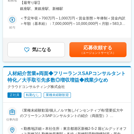
近年の事業拡大に伴い、品管・マーケティングなど専門性の高い
勤務地
動喫煙対策：屋内全面禁煙変更の範囲：会社の定める事業所
現在、人材紹介会社やプラットフォームサービス出身のメンバー
【最寄り駅】
ポジションの採用ニーズが高まっており、経営層と連携しなが
が中心に活躍しています。
銀座駅、東銀座駅、新橋駅
ら、経営課題を人財面から支える役割を担っていただきます。
＜予定年収＞700万円～1,000万円＜賃金形態＞年俸制＜賃金内訳
■事業紹介
■業務詳細：
＞年額（基本給）：7,000,000円～10,000,000円＜月額＞583,333
ビズリーチにおける創業事業のヘッドハンター様向けのESS部
本ポジションでは、ハイクラス人財の中途採用業務全般をご担当
給与
円～833,333円（12分割）＜昇給有無＞有＜残業手当＞有＜給与
（Executive Search Support） となります。 当部門は少人数の組
いただきます。
補足＞※経験・スキルを考慮の上、決定します。賃金はあくまでも
織ですが、人材紹介業界への影響力が大きく、当社の中での売上
年間の採用人数は数名程度で、量よりも一人ひとりの採用の質を
目安の金額であり、選考を通じて上下する可能性があります。月
への貢献度も高い部署です。
重視しています。
給(月額)は固定手当を含めた表記です。
応募依頼する
気になる
当社のビジョン『「キャリアインフラ」になる』ことを実現する
（エージェントサービス）
【具体的な業務内容】
ため、ヘッドハンター様の存在は重要であり、既に数多くご利用
・経営層・各部門との採用要件定義
頂いている状況ですが、更なる事業拡大、価値創造を図っていき
・採用戦略の立案・実行
たいと考えております。ハイクラス戦略へと大きく舵を切る、事
・人材紹介会社との折衝・コントロール
業変革期となる今、これまでの仕組みにとらわれず、未来を描き
人材紹介営業※両面◆フリーランスSAPコンサルタント
・候補者対応、選考調整
ながら、お客様と向き合い、事業開発・推進してくださる方を求
特化／大手取引先多数◎増収増益◆残業少なめ
・条件提示・クロージング
めています。
クラウドコンサルティング株式会社
入社後は採用業務を主軸としながら、将来的には人事企画や組織
変更の範囲：会社の定める業務
正社員
転勤なし
業種未経験歓迎
課題への提案など、人事領域全般への関与も期待しています。
要件定義から条件提示まで裁量を持って携われるため、経験を活
かしながらステップアップできる環境です。
《業種未経験歓迎/個人ノルマ無し/インセンティブ有/需要拡大中
のフリーランスSAPコンサルタントの紹介（両面型）》
■組織構成：
仕事内容
人事部には部長1名、次長2名、採用担当2名（うち1名東京）、労
フリーランスのSAPコンサルタントに特化した紹介案件サイト
＜勤務地詳細＞本社住所：東京都港区新橋2-5-2 堀ビルグッドオフ
務1名、評価育成1名が在籍しています。
「SAP Freelance Jobs」を運営する当社にて、求職者へのカウン