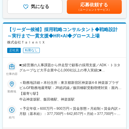
・医療機関の経営層・経営幹部層求人案件の受託と採用支援コン
給与は経験、能力、スキル等を考慮し、当社規定により決定しま
応募依頼する
サルティング
気になる
す。■昇給・賞与：年2回■別途インセンティブの支給あり■モデル
【事業・組織づくり】
（エージェントサービス）
実績と信用のある医師とのネットワーク拡大・関係構築、キャリ
年収：入社6年目 30代 1,290万（月給 + 賞与 + インセンティブ）
クライアントのあらゆるニーズを拾い上げ、サービス化・案件化
ア支援コンサルティング
賃金はあくまでも目安の金額であり、選考を通じて上下する可能
を推進
・両者の間に立ち、ニーズの把握・共有→マッチング→面談・選
性があります。月給(月額)は固定手当を含めた表記です。
事業をスケールさせるための「勝ち筋の方程式」を発見し、業務
考支援→意思決定支援・採用→オファー受諾に至る一連のプロセ
の仕組み化・標準化をリード
【リーダー候補】採用戦略コンサルタント◆戦略設計
ス管理
（将来的には）新メンバーの採用・育成、チームマネジメント
～実行まで一貫支援◆HR×AI◆グロース上場
■出向先について：
株式会社ＴａｌｅｎｔＸ
変更の範囲：会社の定める業務
・企業名：RMキャリア
正社員
転勤なし
・事業内容：医療・ヘルスケア領域の転職支援
■募集背景：
■□経営層の人事課題から伴走型で顧客の採用支援／ADK・トヨタ
・株式会社メドレーは「医療ヘルスケアの未来をつくる」をミッ
グループなど大手企業中心1,000社以上の導入実績□■
ションに、ヘルスケア領域特化の採用システム「ジョブメドレ
仕事内容
ー」を中核とした人材プラットフォーム事業を展開し、近年はシ
◎単なるRPOではなく、企業のHR戦略や採用戦略の最上流から付
＜勤務地詳細＞本社住所：東京都新宿区神楽坂4-8 神楽坂プラザ
ェア拡大余地の大きい医師・看護師・薬剤師領域の強化に取り組
加価値の高いコンサルティング～実行までをお任せ
ビルGF勤務地最寄駅：JR総武線／飯田橋駅受動喫煙対策：屋内全
んでいます。
◎1社に入り込む形でのコンサルティング～デリバリーを行うケー
勤務地
面禁煙変更の範囲：会社の定める事業所（リモートワーク含む）
・その一環として、業界有数の実績を持つRMキャリア（株式会社
【最寄り駅】
スも多く、案件次第では企業人事同等、もしくはそれ以上の立場
リクルートメディカルキャリアの全事業を2026年8月3日より承
牛込神楽坂駅、飯田橋駅、神楽坂駅
で戦略企画～実行までを担うことができます
継）がメドレーグループとなる予定です。メドレーの集客力と同
＜予定年収＞600万円～900万円＜賃金形態＞月給制＜賃金内訳＞
社の採用支援ノウハウを掛け合わせ、医師領域のマッチングと採
■ミッション
月額（基本給）：377,700円～642,857円＜月給＞377,700円～
用支援を一段と拡大していく構想です。
採用戦略コンサルタントとして、顧客のCEOアジェンダとしての
給与
642,857円＜昇給有無＞有＜残業手当＞有＜給与補足＞※基本給25
・両社のシナジーを最大化していくフェーズであり、プロダクト
採用課題へのコンサルティングからデリバリーまで一貫して担当
万円～／月＋時間外勤務手当＋年間2回の賞与にて算出した理論年
の転換期とも言えるタイミングです。事業づくりの起点から関わ
いただきます。