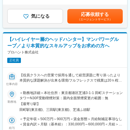
時間45時間0分/月）超過した時間外労働の残業手当は追加支給＜
「質」です。
月給＞500,000円～2,000,000円（一律手当を含む）＜昇給有無＞
【決まっていないこと（お任せしたいこと）】
可野は業界20年以上のキャリアを持ち、ビズリーチにおけるヘッ
有＜残業手当＞有＜給与補足＞■賞与：年2回（1・7月）評価と会
マーケットの開拓（領域は絞りません）：
応募依頼する
ドハンタースコアは「4.72」という、極めて稀なハイスコアを維
気になる
社業績に応じて支給実績：1ケ月～12ケ月分賃金はあくまでも目
特定の業界や職種には限定しません。「総合型」として全方位を
（エージェントサービス）
持し続けています。
安の金額であり、選考を通じて上下する可能性があります。月給
対象に、事業成長の機会を自由に見出し、アプローチ可能です。
Googleクチコミでも4.5という高い評価を頂いており、候補者・
(月額)は固定手当を含めた表記です。
事業戦略の立案：
企業双方から「真のパートナー」として選ばれ続けてきました。
誰に、何を、どのように提供するか。ゼロからビジネスモデルを
描いていただきます。
【ハイレイヤー層のヘッドハンター】マンパワーグル
■仕事内容■
ープ／より本質的なスキルアップをお求めの方へ
介在価値を最大化する「深耕型」人材コンサルティング
【ミッション：自律したプロとして、企業の変革をプロデュー
プロハント株式会社
変更の範囲：会社の定める業務
ス】
正社員
当社のコンサルタントは、誰かの指示を待つ「作業者」ではあり
ません。
候補者のリサーチ・スカウトから、企業の経営課題に踏み込んだ
【役員クラスへの営業で採用を通して経営課題に寄り添ったより
提案まで、人材紹介の全フェーズにおいて、自ら戦略を立てて実
本質的な課題解決が出来る環境/フルフレックスで残業は20ｈ程度
行する「自主自立」の姿勢が求められます
仕事内容
でワークライフバランスも整えることが可能】
＜勤務地詳細＞本社住所：東京都港区芝浦3-1-1 田町ステーション
一人のコンサルタントが情報の全容を掌握し、自分の意思でマッ
■仕事内容：
タワーN30F受動喫煙対策：屋内全面禁煙変更の範囲：無
チングを形にする。その結果が企業の事業成長を加速させる。こ
ハイレイヤー層のヘッドハンターとして、法人企業の採用・個人
勤務地
の「個の力」が最大限に試される環境が、私達のフィールドです
【最寄り駅】
の転職を一気通貫で担当します。
田町駅(東京都)、三田駅(東京都)、芝浦ふ頭駅
【顧客(法人)】業界・規模不問で経営者や経営陣中心
【具体的な業務内容】
【候補者】著名ビジネスパーソンから超希少なスペシャリストま
＜予定年収＞500万円～900万円＜賃金形態＞月給制補足事項なし
分業制ではなく、候補者へのスカウトや丁寧なカウンセリングか
で、顧客が絶対に必要だと希望する全てのビジネス人材が対象
＜賃金内訳＞月額（基本給）：330,000円～600,000円＜月給＞
ら、企業の経営課題に対する採用提案まで全フェーズをマルチに
【業務の流れ】顧客開拓→アポイント獲得・案件受注→候補者面
給与
330,000円～600,000円＜昇給有無＞有＜残業手当＞有＜給与補足