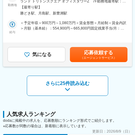
ランド トリトンスクエア オフィスタワーZ 7F勤務地最寄駅：都
ことがやりがいでもあり、大きな魅力です。
勤務地
営大江戸線／勝どき駅受動喫煙対策：敷地内全面禁煙変更の範
・同社が大事にしていることは、「企業の成長」と「候補者の納
【最寄り駅】
■仕事内容
囲：会社の定める事業所
得感」であるため、「無理に転職を促す」ということはせず、双
勝どき駅、月島駅、新豊洲駅
企業経営者の課題解決の戦略パートナーとして、ヘッドハンティ
方がメリットとなるような誠実な提案を行うことができます。実
ングによる即戦力人材の獲得支援を行います。(サーチ型人材紹介
＜予定年収＞900万円～1,080万円＜賃金形態＞月給制＜賃金内訳
績数字だけでなく、過程でのKPIも重視し評価を実施します。
サービスです)
＞月額（基本給）：554,900円～665,800円固定残業手当/月：
【ハイクラスなビジネススキル・交渉力が磨かれます】
法人の新規開拓から獲得人材のヒアリング、発掘、面談同席、交
給与
195,100円～234,200円（固定残業時間45時間0分/月）超過した時
・経営者,ビッグプロジェクトの開発責任者・CFOなどハイクラス
渉まで、担当案件のフロント業務を一気通貫で行って頂きます。
間外労働の残業手当は追加支給＜月給＞750,000円～900,000円
な方々を始め、上場企業などとのやり取りが多いため、どの世界
（一律手当を含む）＜昇給有無＞有＜残業手当＞有＜給与補足＞※
にも通用するようなスキルが身につきます。
■業務詳細
給与詳細は経験・スキル等を考慮の上、決定します。■昇給（査
・企業には面談形式やプレゼン内容など、採用戦術をアドバイ
応募依頼する
（1）新規開拓：顧客の情報や業界動向を調査し、人材採用におけ
気になる
定）：年4回■賞与：年2回 ※実績に基づくインセンティブとなり
ス。候補者の実績やスキルから、提示条件の具体的な提案も行い
（エージェントサービス）
る課題を分析。その解決のための戦略や獲得すべき人材について
ます。賃金はあくまでも目安の金額であり、選考を通じて上下す
ます。候補者に対してもどう口説けばよいか常に考えるので、交
情報をまとめ、提案します。
る可能性があります。月給(月額)は固定手当を含めた表記です。
渉力が磨かれます。
（2）契約後：企業が求める即戦力人材を日本全国から発掘し、ス
カウトを実施。経営者の代理人として、候補者へ企業の成長戦略/
競合優位性/ミッション/待遇面などを説明。
さらに25件読み込む
変更の範囲：会社の定める業務
（3）面談：企業経営者と候補者の仲人役として面談をサポート。
また、最終的な条件面のすり合わせも代理人として行ないます。
※クライアント企業は上場企業や中小企業、ベンチャー、地場の優
良企業と様々です。
■魅力
人気求人ランキング
【企業と候補者の未来を創出】
dodaに掲載中の求人を、応募数順にランキング形式でご紹介します。
・企業側へは優秀な即戦力人材獲得による売上利益拡大や経営課
※応募数が同数の場合は、新着順に表示しています。
題解決を、候補者側へは大幅なやりがい・待遇アップ、労働環境
更新日：
2026/8/9（日）
の改善といったメリットをもたらす出会いを自身の力で生み出す