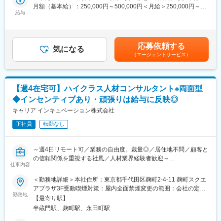
ドスタートアップの強みを活かした急速な事業立ち上げ、成長を
月額（基本給）：250,000円～500,000円＜月給＞250,000円～
■ポジションの魅力
実現しております。
給与
500,000円＜昇給有無＞有＜残業手当＞有＜給与補足＞※ご経験や
全社の収益性を高めながら、業界に風穴を開ける、日本初の人材
今後も非連続な成長を実現し、導入いただいた素敵な企業様と一
スキル、オファーミッションにより変動いたします※上記は40時
紹介エージェント業の立ち上げ・推進に裁量を持って関わること
緒に新たな採用のスタンダードを生み出すため、カスタマーサク
間／月 の時間外勤務手当、もしくは役職手当を含め算出しており
ができます。
セスの採用を強化しております。
ます・昇給：年2回（4月・10月）・賞与：年2回（6月・12月）賃
１）HRTechSaaSとして国内で最も豊富なナショナルクライアン
応募依頼する
気になる
金はあくまでも目安の金額であり、選考を通じて上下する可能性
トのアセットを保有している。
（エージェントサービス）
■ミッション
があります。月給(月額)は固定手当を含めた表記です。
２）リファラル採用、タレントプール採用、エンゲージメント支
採用CRMサービス「MyTalent CRM」のカスタマーサクセスポジ
援等、 採用マーケティング領域の尖りや知見
ションとなります。ミッションは、クラウドサービスと伴走支援
３）SaaSとリクルーティングの双方に跨るポジショニング
によりお客様の事業成長を加速させる「タレント」の採用支援を
【週4在宅可】ハイクラス人材コンサルタント※両面型
実現することです。
変更の範囲：会社の定める業務
◆インセンティブあり・頑張りは給与に反映◎
MyTalent CRMでは採用のタイミングだけ、人材と接点を取り、活
動が終了したらデータを破棄するという旧来型の「掛け捨て採
キャリア インキュベーション株式会社
用」から、「積み立て型の採用」への変革を支援します。
正社員
転勤なし
■業務内容
導入後のオンボーディング／運用支援／継続提案、アップセル・
～週4日リモート可／業務の自由度。裁量◎／居住地不問／顧客と
クロスセル提案まで一貫して担って頂きます。
の信頼関係を重視する社風／人材業界経験者歓迎～
（1）お客様の採用マーケティングを促進するための運用設計、提
仕事内容
案
■業務概要：
＜勤務地詳細＞本社住所：東京都千代田区麹町2-4-11 麹町スクエ
（2）"MyTalent CRM"活用のオンボーディングから活用の高度化
顧客の人的課題をプロフェッショナルな人材を紹介し、採用する
アプラザ3F受動喫煙対策：屋内全面禁煙変更の範囲：会社の定め
に向けた提案
ことで解決に導いていただきます。
勤務地
る事業所
（3）成果に結びつけるための効果振り返り・提案
【最寄り駅】
顧客を多角的に把握し、課題を解決につながる求職者に会い、キ
（4）機能/仕様/活用方法に関するサポート業務
半蔵門駅、麹町駅、永田町駅
ャリアカウンセリングを実施、入社に至るまでフォローをお任せ
（5）お客様の体験向上、CS組織の業務効率化に向けた仕組み整
します。