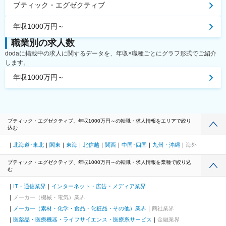
ブティック・エグゼクティブ
年収1000万円～
職業別の求人数
dodaに掲載中の求人に関するデータを、年収×職種ごとにグラフ形式でご紹介
します。
年収1000万円～
ブティック・エグゼクティブ、年収1000万円～の転職・求人情報をエリアで絞り
込む
北海道･東北
関東
東海
北信越
関西
中国･四国
九州・沖縄
海外
ブティック・エグゼクティブ、年収1000万円～の転職・求人情報を業種で絞り込
む
IT・通信業界
インターネット・広告・メディア業界
メーカー（機械・電気）業界
メーカー（素材・化学・食品・化粧品・その他）業界
商社業界
医薬品・医療機器・ライフサイエンス・医療系サービス
金融業界