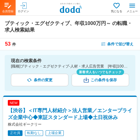
会員登録
ログイン
気になる
メニュー
ブティック・エグゼクティブ、年収1000万円～
の転職・
求人検索結果
53
条件で並び替え
件
現在の検索条件
[職種]ブティック・エグゼクティブ-人材・求人広告営業 [年収]1000万円～
新着求人をいつでもチェック
条件の変更
この条件を保存
NEW
【渋谷】＜IT専門人材紹介＞法人営業／エンタープライ
ズ企業中心◆東証スタンダード上場◆土日祝休み
株式会社ギークリー
正社員
転勤なし
上場企業