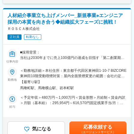
・見込み顧客の創出…マーケティング部が行います。
くまでも目安の金額であり、選考を通じて上下する可能性があり
日本最大級の社員クチコミサイト「OpenWork」のグループ企業
・ヒアリング…現状の課題をヒアリングし仮設立てをします。
ます。月給(月額)は固定手当を含めた表記です。
です。
・ご提案…解決策や人材育成に関する、長期的な計画の提案をし
独自の経営者ネットワークを保有し、国内有数の実績を誇りま
人材紹介事業立ち上げメンバー_新規事業※エンジニア
ます。
す。
採用の本質を向き合う◆組織拡大フェーズに挑戦！
・導入と効果検証…講師、評価制度構築のコンサルタントも入っ
ていただきながら、サービスのフォローを実施します。
ＲＯＳＣＡ株式会社
■はたらき方/環境
成果に応じたインセンティブ制度があり、高年収を実現できる環
正社員
転勤なし
■取引先
境です。
当社提携先からのご紹介や、WEBマーケ／インサイドセールス経
労働時間の削減を推奨しており、メリハリのある働き方が可能で
由のリード、
す。
■採用背景：
テレアポやお客様からのご紹介、セミナー集客、異業種交流会の
経営層との接点が多く、ビジネスパーソンとしての視座が高まり
当社は2030年までに売上100億円の達成を目指す「第二創業期」
他、グループ会社からの紹介など多様です。
仕事内容
ます。
を迎えています。主力であるITエンジニアエージェント事業に加
え、2024年に始動したRPO事業も順調に立ち上がり、会社として
＜勤務地詳細＞本社住所：東京都千代田区東神田1-10-7 BIZCORE
■サービス例について
変更の範囲：会社の定める業務
の基盤は固まってきました。
東神田10階受動喫煙対策：屋内全面禁煙変更の範囲：会社の定め
フェーズごとに合わせて、様々なコンサルティングが可能です。
次の柱として見据えているのは、既存クライアントから要望の多
勤務地
る事業所
・人事制度構築…評価制度、社内教育制度構築、マニュアル作成
【最寄り駅】
い「エンジニア（IT）以外の領域」への展開です。まさに今、代
サービス
馬喰町駅、馬喰横山駅、岩本町駅
表の田原が自ら動いて市場検証（PoC）をスタートさせたばかり
・業務効率化支援ツール…情報共有プラットホーム、評価クラウ
の状態です。
＜予定年収＞480万円～1,000万円＜賃金形態＞月給制＜賃金内訳
ドシステム
＞月額（基本給）：295,954円～616,570円固定残業手当/月：
・サーベイ…従業員満足度調査、資格検定 ※詳しくは、以下の動
これまでの顧客基盤があるため、ニーズがあることは分かってい
給与
104,046円～215,896円（固定残業時間45時間0分/月）超過した時
画もご参考ください。
ます。しかし、事業をどう形にするか、どうスケールさせるかの
間外労働の残業手当は追加支給＜月給＞400,000円～832,466円
正解（勝ち筋）はまだ見えていません。今は代表が他業務と並行
（一律手当を含む）＜昇給有無＞有＜残業手当＞有＜給与補足＞※
■キャリアパス
しながら手探りで検証を進めており、この「0→1」のプロセスを
給与は経験や実績、現職年収を考慮のうえ決定します※半年に1回
現在H&Gは第二創業期を迎えており、成果と志向に応じ、リーダ
応募依頼する
一緒に実働して、形にしてくれるメンバーを募集します。決めら
気になる
評価タイミングがあります賃金はあくまでも目安の金額であり、
ーやマネジメント、新規事業準備への参画も可能です。
（エージェントサービス）
れたレールを走るのではなく、代表のすぐ隣で、試行錯誤しなが