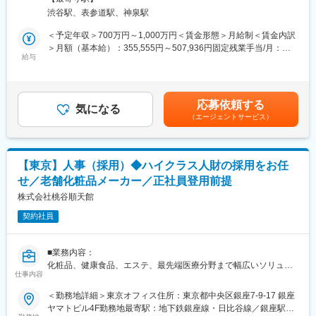
握
ートワーク含む）
スカウトメール作成におけるコピーライティング
渋谷駅、表参道駅、神泉駅
・お客様のビズリーチ利用データ、ビズリーチ事業全体のデータ
LPサイトからの集客戦略、サイト運用
分析
＜予定年収＞700万円～1,000万円＜賃金形態＞月給制＜賃金内訳
・お客様の事業拡大に向けた戦略策定、集客強化、制度設計等の
＞月額（基本給）：355,555円～507,936円固定残業手当/月：
■キャリアパス：
コンサルティング
給与
111,112円～158,731円（固定残業時間40時間0分/月）超過した時
管理職候補としてMD育成、マネジメント、RA業務（新規開拓無
・上位役職者やキーマンとの強固なリレーション・パートナー関
間外労働の残業手当は追加支給＜月給＞466,667円～666,667円
し）に特化したマネジメントポジションも可能です。
係の構築
（一律手当を含む）＜昇給有無＞有＜残業手当＞有＜給与補足＞※
給与詳細は相談に応じ、経験・年齢・能力を考慮の上決定しま
■特徴：
応募依頼する
※下記追加の業務内容につきましては、面接を通して相互理解を深
気になる
す。■給与改定：年2回■賞与：年2回（業績による）賃金はあくま
・業界特有のオペレーティブな業務の質の平準化、本来業務であ
（エージェントサービス）
め、ご経験やキャリアを考慮したうえで業務を調整いたします。
でも目安の金額であり、選考を通じて上下する可能性がありま
る面談の質の最大化
す。月給(月額)は固定手当を含めた表記です。
・最先端のAI/マーケティングテクノロジーの活用による集客戦略
・新しい価値を提供するための事業企画
・AIを活用したセールスイネーブルメント、営業オペレーション
・組織マネジメント
改革
【東京】人事（採用）◆ハイクラス人財の採用をお任
・プロダクト改善
・極めて合理的な専任マネジメント体制（未経験者の立上りスピ
せ／老舗化粧品メーカー／正社員登用前提
・業務プロセス改善、BPR等
ードは業界平均の2倍以上）
株式会社桃谷順天館
・片面型でも両面型でもない、クライアント企業様への最高品質
■当部門について
のサービス提供モデル
契約社員
営業と企画の機能を一貫して担っています。プロダクト開発もイ
ンハウスで行っているため、プロダクト、企画、営業が部門を横
変更の範囲：会社の定める業務
断して連携できる環境が整っています。
■業務内容：
数値データや市場情報を活用した戦略的なコンサルティングを行
化粧品、健康食品、エステ、最先端医療分野まで幅広いソリュー
い、お客様の財務モデルやコスト構造を理解した上で、集客最適
仕事内容
ションを展開する老舗化粧品メーカーである当社にて、人事部の
化や事業成長に向けて提案していくため、フロント対応力に加え
一員としてハイクラス人財の採用を中心とした人事業務を担って
＜勤務地詳細＞東京オフィス住所：東京都中央区銀座7-9-17 銀座
て高度な企画力・分析力を身につけていただけるポジションで
いただきます。
ヤマトビル4F勤務地最寄駅：地下鉄銀座線・日比谷線／銀座駅受
す。