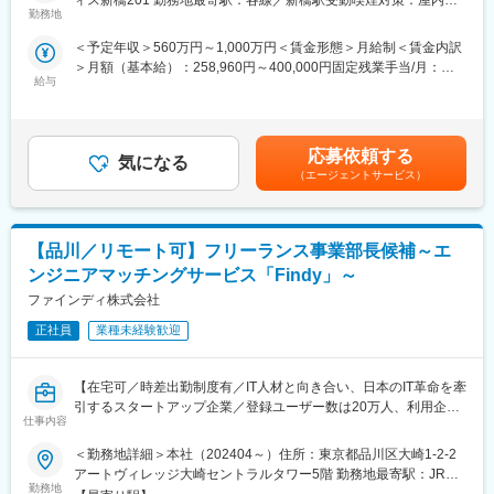
ィス新橋201 勤務地最寄駅：各線／新橋駅受動喫煙対策：屋内全
※契約社員2名を含みます。少数精鋭で、意見を発信しやすい環境
セリング、案件紹介、面接アドバイス、企業への人材提案など幅
勤務地
面禁煙変更の範囲：無
です。
広い業務をお任せします。
＜予定年収＞560万円～1,000万円＜賃金形態＞月給制＜賃金内訳
■働き方・職場環境：
＞月額（基本給）：258,960円～400,000円固定残業手当/月：
■業務詳細
・勤務形態：原則出社
給与
91,040円～120,000円（固定残業時間45時間0分/月）超過した時
（１）フリーランスSAPコンサルタントへの対応
・残業時間：月10～20時間程度
間外労働の残業手当は追加支給＜月給＞350,000円～520,000円
・SAPコンサルタントの登録面談
・年功序列にとらわれない柔軟な社風
（一律手当を含む）＜昇給有無＞有＜残業手当＞有＜給与補足
・SAPコンサルタントとクライアントの面談同席
・成果や行動が正当に評価される環境
＞・外資系コンサルティングファーム水準の給与テーブルですの
・SAPコンサルタントのフォロー
応募依頼する
以下の認定も取得しています。
気になる
で、長期的に昇給＆高報酬が期待できます。・創業以来、残業が
（エージェントサービス）
・「えるぼし認定」3段階目（最高位）
月間45時間を超えた方はおりませんので、プライベートも重視で
（２）コンサルティング企業への対応
・「健康経営優良法人2024」
きる環境です。賃金はあくまでも目安の金額であり、選考を通じ
・SAPコンサルタント候補者の紹介
・「くるみん認定」（男性育休取得率75％）
て上下する可能性があります。月給(月額)は固定手当を含めた表記
・リレーション構築（会食や情報交換訪問など）
です。
【品川／リモート可】フリーランス事業部長候補～エ
■当社とは：
■ミッション
ンジニアマッチングサービス「Findy」～
1885年創業、130年以上の歴史を持つ老舗化粧品メーカーです。
フリーランスで働くSAPコンサルが慣れない営業で時間を取られ
ファインディ株式会社
“健やかな美しさ”を軸に、時代とともに変化する価値観やライフス
ず、本来の業務に専念して安定的に収入を得るためのサポートを
タイルに寄り添いながら事業を展開しています。
行います。コンサルタントが足りず、案件を受けられないコンサ
正社員
業種未経験歓迎
本ポジションは、当社の未来を人財の視点から支える重要なポジ
ル企業へSAPコンサルタントを紹介することで、顧客の案件受注
ションです。
数を増やし、売り上げ増加を支援します。
【在宅可／時差出勤制度有／IT人材と向き合い、日本のIT革命を牽
変更の範囲：会社の定める業務
引するスタートアップ企業／登録ユーザー数は20万人、利用企業
■インセンティブ
仕事内容
は2700社を突破／充実した研修で独り立ちをフォロー】変更の範
勤続年数に応じ、インセンティブを支給しております。
囲：会社の定める業務
永年勤続手当：3年100万円、5年150万円、7年200万円支給
＜勤務地詳細＞本社（202404～）住所：東京都品川区大崎1-2-2
アートヴィレッジ大崎セントラルタワー5階 勤務地最寄駅：JR山
■業務概要：
■キャリアパス
勤務地