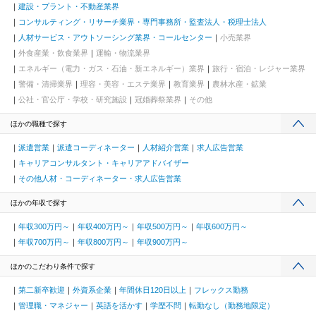
建設・プラント・不動産業界
コンサルティング・リサーチ業界・専門事務所・監査法人・税理士法人
人材サービス・アウトソーシング業界・コールセンター
小売業界
外食産業・飲食業界
運輸・物流業界
エネルギー（電力・ガス・石油・新エネルギー）業界
旅行・宿泊・レジャー業界
警備・清掃業界
理容・美容・エステ業界
教育業界
農林水産・鉱業
公社・官公庁・学校・研究施設
冠婚葬祭業界
その他
ほかの職種で探す
派遣営業
派遣コーディネーター
人材紹介営業
求人広告営業
キャリアコンサルタント・キャリアアドバイザー
その他人材・コーディネーター・求人広告営業
ほかの年収で探す
年収300万円～
年収400万円～
年収500万円～
年収600万円～
年収700万円～
年収800万円～
年収900万円～
ほかのこだわり条件で探す
第二新卒歓迎
外資系企業
年間休日120日以上
フレックス勤務
管理職・マネジャー
英語を活かす
学歴不問
転勤なし（勤務地限定）