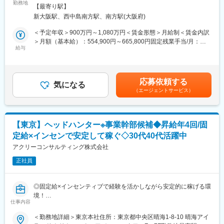
勤務地
策：屋内全面禁煙変更の範囲：会社の定める事業所
・エンジニアユーザーと面談を行い、適切な求人提案やキャリア
【最寄り駅】
■仕事内容
形成のサポートを行う
新大阪駅、西中島南方駅、南方駅(大阪府)
企業経営者の課題解決の戦略パートナーとして、ヘッドハンティ
・カスタマーサクセスと連携し、企業情報の収集と整理を行う
ングによる即戦力人材の獲得支援を行います。(サーチ型人材紹介
＜予定年収＞900万円～1,080万円＜賃金形態＞月給制＜賃金内訳
・エンジニアユーザー向けのイベントの企画・実行を行う
サービスです)
＞月額（基本給）：554,900円～665,800円固定残業手当/月：
法人の新規開拓から獲得人材のヒアリング、発掘、面談同席、交
給与
195,100円～234,200円（固定残業時間45時間0分/月）超過した時
■サービスの強み：
渉まで、担当案件のフロント業務を一気通貫で行って頂きます。
間外労働の残業手当は追加支給＜月給＞750,000円～900,000円
・大手人材会社も集客に苦戦する"Web系エンジニア"が19万人登
（一律手当を含む）＜昇給有無＞有＜残業手当＞有＜給与補足＞※
録する国内最大級のエンジニア転職サービス。
■業務詳細
給与詳細は経験・スキル等を考慮の上、決定します。■昇給（査
・2700社以上が導入。ベンチャー～大手までエンジニア採用に苦
応募依頼する
（1）新規開拓：顧客の情報や業界動向を調査し、人材採用におけ
気になる
定）：年4回■賞与：年2回 ※実績に基づくインセンティブとなり
戦するIT企業に導入されています。「エンジニアと言えばファイ
（エージェントサービス）
る課題を分析。その解決のための戦略や獲得すべき人材について
ます。賃金はあくまでも目安の金額であり、選考を通じて上下す
ンディ、仕事探すならファインディ」と、企業やエンジニアから
情報をまとめ、提案します。
る可能性があります。月給(月額)は固定手当を含めた表記です。
の知名度と信頼度は非常に高いです！
（2）契約後：企業が求める即戦力人材を日本全国から発掘し、ス
カウトを実施。経営者の代理人として、候補者へ企業の成長戦略/
■組織構成：
【東京】ヘッドハンター※事業幹部候補◆昇給年4回/固
競合優位性/ミッション/待遇面などを説明。
キャリアアドバイザーは全体で15名弱。1チーム3～4名程度で構
定給×インセンで安定して稼ぐ◇30代40代活躍中
（3）面談：企業経営者と候補者の仲人役として面談をサポート。
成されています。各チームにリーダーが1名おります。
また、最終的な条件面のすり合わせも代理人として行ないます。
アクリーコンサルティング株式会社
※クライアント企業は上場企業や中小企業、ベンチャー、地場の優
■当社について
正社員
良企業と様々です。
独自のアルゴリズムとヒューマニティを融合し、エンジニア個人
や組織、企業の成長支援を通じて日本のイノベーション創出を最
■魅力
大化することを目指しています。
◎固定給×インセンティブで経験を活かしながら安定的に稼げる環
【企業と候補者の未来を創出】
境！
・企業側へは優秀な即戦力人材獲得による売上利益拡大や経営課
仕事内容
◎残業時間25時間~30時間／土日祝休み／在宅勤務可／住宅手当
題解決を、候補者側へは大幅なやりがい・待遇アップ、労働環境
ありなど働きやすい環境／ご家庭と両立する社員も多数！
＜勤務地詳細＞東京本社住所：東京都中央区晴海1-8-10 晴海アイ
の改善といったメリットをもたらす出会いを自身の力で生み出す
◎裁量を持った働き方が可能／ポストに就ける可能性あり