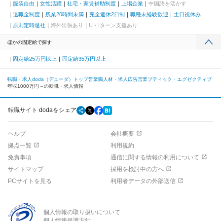
服装自由
女性活躍
社宅・家賃補助制度
上場企業
中国語を活かす
退職金制度
残業20時間未満
完全週休2日制
職種未経験歓迎
土日祝休み
原則定時退社
海外出張あり
U・Iターン支援あり
ほかの固定給で探す
固定給25万円以上
固定給35万円以上
転職・求人doda（デューダ）トップ
営業職
人材・求人広告営業
ブティック・エグゼクティブ
年収1000万円～の転職・求人情報
転職サイト dodaをシェア
ヘルプ
会社概要
拠点一覧
利用規約
免責事項
通信に関する情報の利用について
サイトマップ
採用を検討中の方へ
PCサイトを見る
利用者データの外部送信
個人情報の取り扱いについて
個人情報保護方針