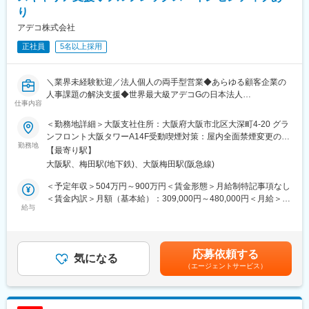
かけた想いなどの会話を通じ「何故あなたがこの企業で必要なの
り
か」を伝えていただきます。
アデコ株式会社
■研修制度
正社員
5名以上採用
業界未経験で入社するものも多く、立ち上がりまでオンボーディ
ング専任チームが支援を行っております。
・入社～1カ月：本部研修：17講義（各回30分~60分）／全社研
＼業界未経験歓迎／法人個人の両手型営業◆あらゆる顧客企業の
修：25講義（各回30分~60分）
人事課題の解決支援◆世界最大級アデコGの日本法人
仕事内容
・入社～2、3か月：活躍しているメンバーの候補者・企業商談同
席（各10時間程度）／ビジネスモデル理解研修（毎週1時間）
■業務概要：
＜勤務地詳細＞大阪支社住所：大阪府大阪市北区大深町4-20 グラ
※累計1000件を超える、過去企業戦略勉強会の動画も閲覧可能で
ミドル～ハイレイヤーをメインとした、人財紹介をご対応いただ
ンフロント大阪タワーA14F受動喫煙対策：屋内全面禁煙変更の範
す
きます。領域が分かれているためご経験を活かして専門性を高め
勤務地
囲：会社の定める事業所（リモートワーク含む）
【最寄り駅】
・年間200回以上の起業家・VCによる戦略勉強会を実施
ていただくことができます。
大阪駅、梅田駅(地下鉄)、大阪梅田駅(阪急線)
例）IT/医薬品・医療機器/コーポレート/営業職/製造エンジニア/建
■当社について
設・不動産/エグゼクティブクラス/新卒紹介等
＜予定年収＞504万円～900万円＜賃金形態＞月給制特記事項なし
当社はスタートアップの成長支援を通じて、日本社会に新たな価
人財ソーシングは各種スカウトサイトやSNS、お持ちの人脈等を
＜賃金内訳＞月額（基本給）：309,000円～480,000円＜月給＞
値と可能性を生み出してきました。かつて世界をリードするイノ
フル活用して頂きます。インセンティブ制度があり、成果を出し
給与
309,000円～480,000円＜昇給有無＞有＜残業手当＞有＜給与補足
ベーションを生み出していた日本。しかし今、挑戦する起業家を
た分だけ評価に反映されます。
＞■初年度の基本給は、経験や能力を考慮の上決定します。■昇
支える“仕組み”がまだ十分に整っておらず、多くの才能やアイデア
給：年1回 JOB型制度適応のため、役割に応じて変動有※上記年
が芽吹く前に埋もれています。
■業務詳細：
収とは、別に年4回インセンティブ支給がございます。賃金はあく
応募依頼する
私たちはこの構造的な課題を解決するため、「ヒト・カネ・情
法人に対する採用提案、求人獲得、求人ヒアリングや人材のソー
気になる
までも目安の金額であり、選考を通じて上下する可能性がありま
（エージェントサービス）
報」が流れ込む“成長産業支援プラットフォーム”を構築し、スター
シング・スカウト、選考のおける各種調整、条件交渉、クロージ
す。月給(月額)は固定手当を含めた表記です。
トアップの成長に必要なリソースを一気通貫で提供しています。
ングまで一気通貫型のコンサルタントとしての業務をお任せしま
す。
変更の範囲：会社の定める業務
◆クライアントの担当と候補者担当の両面が業務範囲になりま