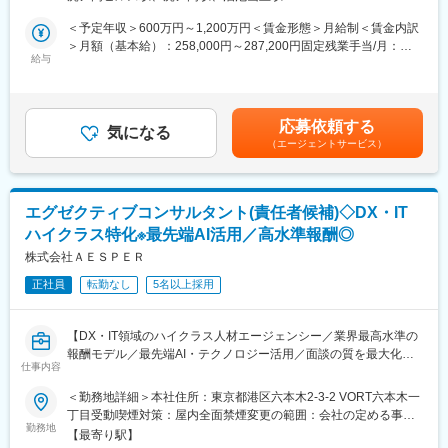
変更の範囲：会社の定める業務
・年収800万円～2,000万円の方々をメインとし、キャリア支援(キ
・取締役直下のフラット組織で、全員がプレイングコンサルタン
ャリア相談、求人紹介、面接対策、内定支援)を行います。
＜予定年収＞600万円～1,200万円＜賃金形態＞月給制＜賃金内訳
ト
・エンタープライズ企業～ベンチャー企業の代表・役員・決裁者
＞月額（基本給）：258,000円～287,200円固定残業手当/月：
・マネージャー職はなく、各自が自由度高く案件を担当
と求人の作成～採用人材の定義決めなどの企画段階から支援を行
給与
92,000円～150,000円（固定残業時間45時間0分/月）超過した時
・案件獲得は自分での開拓、社長のネットワーク紹介、専任テレ
います。
間外労働の残業手当は追加支給＜月給＞350,000円～437,200円
アポ担当からのリスト紹介など多様
（一律手当を含む）＜昇給有無＞有＜残業手当＞有＜給与補足＞※
■入社後について：
賞与・インセンティブは別途支給（想定年収には含んでいます）※
■魅力
応募依頼する
入社後スキルに応じ、マンツーマンで共有を行い、慣れ次第早期
気になる
タイトル/役職により支給額に変動あり■昇給：年2回賃金はあくま
◎高還元インセンティブ
（エージェントサービス）
に実務に取り組んでいただきます。実際のスケジュールは日によ
でも目安の金額であり、選考を通じて上下する可能性がありま
1名決定ごとに粗利の25%～60％をインセンティブ還元。支給は
って変動がありますが、慣れるまでは上長と設計していきます。
す。月給(月額)は固定手当を含めた表記です。
毎月で上限なし。年収数千万規模も可能。
■組織構成：
◎経営層直の案件に挑戦
エグゼクティブコンサルタント(責任者候補)◇DX・IT
部署全体としては、年齢も近い方が多く在籍しているため、フラ
CXOクラスや経営者直の独占求人を扱い、他社では難しい決定を
ハイクラス特化※最先端AI活用／高水準報酬◎
ットな関係です。未経験の社員も在籍しているため、コミュニケ
生み出せる環境。ブティック型ならではの支援を実感できます。
ーションが活発に行われております。20代後半～30代前半の社員
株式会社ＡＥＳＰＥＲ
が多く、明るい雰囲気の部署となります。当部署はハイクラス人
◎ハイパフォーマー多数在籍
正社員
転勤なし
5名以上採用
材の支援がメインとなるため、ビジネスマンとしてもマチュアな
大手人材会社で成果を残したメンバーが集結。トップダウンの制
メンバーが揃っております。
約なく、のびのびとコンサル力を発揮可能です。
【DX・IT領域のハイクラス人材エージェンシー／業界最高水準の
■当部署のミッション：
変更の範囲：会社の定める業務
報酬モデル／最先端AI・テクノロジー活用／面談の質を最大化】
IT・コンサル業界で飛躍的な成長を遂げている「企業様」と、自
仕事内容
■採用背景：
分らしく挑戦したい「候補者様」を、最高の形でつなぐことが当
1期目から2期目は売上200％以上の成長、2期目から3期目は売上
＜勤務地詳細＞本社住所：東京都港区六本木2-3-2 VORT六本木一
部署のミッションです。大切にしているのは、どちらか一方では
460％以上の成長を実現、今期も前年比で200％以上の成長が見込
丁目受動喫煙対策：屋内全面禁煙変更の範囲：会社の定める事業
なく、両方の幸せに徹底的に向き合うこと。 企業の抱えている課
まれています。
勤務地
所（リモートワーク含む）
題を自分ごととして捉え、同時に候補者のキャリアパスも一緒に
【最寄り駅】
クライアントからのインバウンドの問い合わせがかなり多く（ク