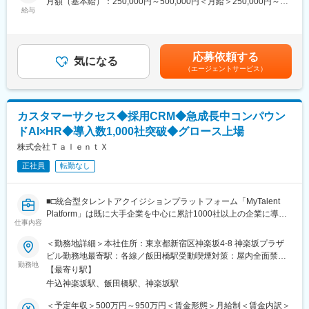
月額（基本給）：250,000円～500,000円＜月給＞250,000円～
・リモートはもちろん、在宅が苦手な方は、自由にオフィスを使
今後の営業戦略として、日本を代表する日系大手企業との豊富な
給与
500,000円＜昇給有無＞有＜残業手当＞有＜給与補足＞※ご経験や
っていただくことができますし、契約コワーキングスペースの利
取引基盤を活かし、採用支援・転職支援を一気に加速していきた
スキル、オファーミッションにより変動いたします。※上記年収は
用も可能です。
いと考えています。この1年でもトップクラスの企業への複数名の
40時間／月の時間外勤務手当もしくは役職手当と、年2回の賞与
・19時以降に求職者様への対応をお願いする場合がありますが、
採用支援ができており、深耕が進みつつあります。質の高いサー
を含め算出しております。■昇給：年2回（4月・10月）■賞与：年
日中は比較的柔軟に時間を使うことができます。
応募依頼する
ビス提供のために法人側、求職者側を一気通貫で担当するスタイ
気になる
2回（6月・12月）賃金はあくまでも目安の金額であり、選考を通
子育て、介護等と両立しながら、自由度の高い働き方が可能で
（エージェントサービス）
ルとなりますが、そのウェイトについてはご経験やご志向を踏ま
じて上下する可能性があります。月給(月額)は固定手当を含めた表
す。
えて決定致します。
記です。
（地方在住や子育てと両立しながら活躍しているメンバーもいま
す）
■業務内容
カスタマーサクセス◆採用CRM◆急成長中コンパウン
下記のような業務を、ご経験やご希望に応じてお任せいたしま
■報酬について
ドAI×HR◆導入数1,000社突破◆グロース上場
す。
年齢や在籍年数に関わらず、成果に応じてインセンティブという
・営業戦略：担当業界内でのターゲットの選定、アプローチ手法
株式会社ＴａｌｅｎｔＸ
形で還元しております。
の確立、営業フローの構築
年収に上限を設けておりませんので、頑張った分しっかりと収入
正社員
転勤なし
・法人戦略： 担当業界における深耕営業スタイルの確立と型化、
に反映される仕組みづくりをしています。
新規契約企 業獲得の優先順位付けと社内営業連携、アプローチ
戦略立案
変更の範囲：会社の定める業務
■□統合型タレントアクイジションプラットフォーム「MyTalent
・求職者戦略： 集客チャネル別のアプローチの最適化、独自のキ
Platform」は既に大手企業を中心に累計1000社以上の企業に導入
ャンディデート・ エクスペリエンスの設計
仕事内容
済／利用従業員数70万人超え／1.7兆円の市場に挑む■□
・スカウト～キャリアカウンセリング～内定承諾に向けた一連の
＜勤務地詳細＞本社住所：東京都新宿区神楽坂4-8 神楽坂プラザ
フォロー
■募集背景
ビル勤務地最寄駅：各線／飯田橋駅受動喫煙対策：屋内全面禁煙
・日本を代表する大手企業を中心とした顧客との採用要件すり合
「MyTalent CRM」は「掛け捨て型の採用」から「積み立て型の採
勤務地
変更の範囲：会社の定める事業所（リモートワーク含む）
わせ～決定までの実務遂行
【最寄り駅】
用」への変革を実現する、国内初の採用CRMサービスです。
・業界に類を見ない「コミュニティ型人材紹介エコシステム」構
牛込神楽坂駅、飯田橋駅、神楽坂駅
ソニーグループ様、日立製作所様、日鉄ソリューションズ様をは
築に向けた事業推進等
じめ、日本を代表する企業様にご導入いただくなど、コンパウン
＜予定年収＞500万円～950万円＜賃金形態＞月給制＜賃金内訳＞