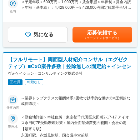
＜予定年収＞600万円～1,000万円＜賃金形態＞年俸制＜賃金内訳
備と運用
＞年額（基本給）：4,428,000円～8,428,000円固定残業手当/月：
※（1）と（5）については、素養やご経験に基づいてお任せしま
■顧客：
給与
131,000円（固定残業時間45時間0分/月）超過した時間外労働の
す。
大手総合商社、外資企業、コンサルティングファーム、金融、消
残業手当は追加支給＜月額＞500,000円～833,333円（12分割）
費財メーカー、ヘルスケア等
（一律手当を含む）＜昇給有無＞有＜残業手当＞有＜給与補足
■ポジションの魅力
＞・昇給：年1回（4月）・賞与： 年2回 ( 昨年実績：7、12月 )・
１）HRTechSaaSとして国内で最も豊富なナショナルクライアン
応募依頼する
■業務詳細：
気になる
ご自身の業績粗利に応じたインセンティブ・在宅勤務手当（8,000
トのアセットを保有している。
（エージェントサービス）
（1）顧客が求める人物像の確認：企業の経営課題の解決法と紹介
円/月）賃金はあくまでも目安の金額であり、選考を通じて上下す
２）リファラル採用、タレントプール採用、エンゲージメント支
すべき人材スペック確認。
る可能性があります。月給(月額)は固定手当を含めた表記です。
援等、 採用マーケティング領域の尖りや知見
（2）候補者との面談：候補者（求職者）に対し面談を行い、候補
者が持つ経験、人柄などをヒアリングし企業が求める人物像との
変更の範囲：会社の定める業務
【フルリモート】両面型人材紹介コンサル（エグゼク
マッチング。
ティブ）■CxO案件多数｜控除無しの固定給＋インセン
（3）紹介…企業と候補者とを引き合わせ、面接を実施。選考に伴
う進捗管理、入社までのサポートを一貫して担当いただきます。
ヴォケイション・コンサルティング株式会社
（4）候補者への入社前フォロー…候補者がスムーズに入社できる
正社員
転勤なし
よう退職交渉などのアドバイスを行います。
上記に加え、母集団形成のための企業取材の企画立案/実施、MBA
壮行会の運営、その他各種セミナーの企画立案/実施等も、ご希望
～業界トップクラスの報酬体系×柔軟で効率的な働き方×圧倒的な
に応じて行っていただきます。
成長環境～
仕事内容
★控除無しの固定給＋粗利25%~60%のインセンティブを毎月支
■対応領域：
給！
＜勤務地詳細＞本社住所：東京都千代田区永田町2-17-17 アイオ
配属予定部門は以下の通りです。※希望・経験を考慮し決定しま
★フルリモート×1日6時間勤務OK！社内ミーティングも週一回30
ス永田町7F受動喫煙対策：屋内全面禁煙変更の範囲：会社の定め
す。
分と、ご自身のスタイルに合わせて就業が可能です！
勤務地
る事業所（リモートワーク含む）
・ヘルスケアチーム
【最寄り駅】
★同社コンサルタントは各社でのハイパフォーマーで構築！専属
・コンシューマーグッズチーム
永田町駅、赤坂見附駅、国会議事堂前駅
のアシスタント兼リサーチャーも着任し、コンサルティングに集