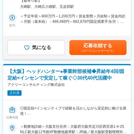
手線／大崎駅受動喫煙対策：敷地内喫煙可能場所あり
【最寄り駅】
エンジニア転職『Findy』、フリーランス・副業エンジニア向け案
将来的に事業部長→役員（COO）としてご活躍いただく可能性も
大崎駅、大崎広小路駅、五反田駅
件紹介『Findy Freelance』のカスタマーサクセスまたはユーザー
ございます。少数精鋭の組織の為、キャリアアップを実現するチ
サクセス（キャリアアドバイザー）部長候補として担当領域の統
ャンスが多くあります。
＜予定年収＞800万円～1,200万円＜賃金形態＞月給制＜賃金内訳
括を行っていただきます。
＞月額（基本給）：466,466円～682,876円固定残業手当/月：
■入社後の流れ
給与
200,200円～240,200円（固定残業時間45時間0分/月）超過した時
担当領域の事業目標設計および実行計画の策定を行い、施策の実
座学研修を１～２週間実施し、その後OJTとなります。未経験業
間外労働の残業手当は追加支給＜月給＞666,666円～923,076円
行およびチームのマネジメント（10名以上）を行っていただきま
務については既存社員が丁寧にフォローいたします。
（一律手当を含む）＜昇給有無＞有＜残業手当＞有＜給与補足＞■
す。中長期的には事業部長候補として、事業全体を統括し、経営
IT知識がなくても活躍されているメンバーもいますので、ご安心
ご経験とスキルを考慮して決定します。賃金はあくまでも目安の
応募依頼する
にコミットいただきます。
ください。
気になる
金額であり、選考を通じて上下する可能性があります。月給(月額)
（エージェントサービス）
は固定手当を含めた表記です。
■業務詳細：
■当社の特徴
<共通>
・設立最短で日本IBMやNTTデータなどトップ企業との取引に成功
・担当する領域の事業目標設計および実行計画の策定
するなど発展を続け、7期連続増収増益を継続しております。
【大阪】ヘッドハンター※事業幹部候補◆昇給年4回/固
・事業目標達成に向けた施策の実行およびチームのマネジメント
・SAP業界の中でも老舗かつ知名度高く、安定したニーズがあり
定給×インセンで安定して稼ぐ◇30代40代活躍中
（10名以上）
ます。
・他部署（開発、マーケティング、コーポレート）との連携
アクリーコンサルティング株式会社
・新しいビジネスモデルにも挑戦し続けており、今後事業の主軸
メンバーとして活躍できるチャンスが多くあります。
正社員
<カスタマーサクセス>
・社員の頑張りを適切に評価する体制を整えております。
・顧客の採用成功に向けた採用課題の特定と適切なソリューショ
・代表はSAPジャパン株式会社に入社。その後会計金融分野のプ
ン提案
ロフェッショナルファームにて、約10年間一貫したキャリアを築
◎固定給×インセンティブで経験を活かしながら安定的に稼げる環
・ユーザーサクセスと連携し、ユーザーの提案を行う
いています。
境！
・導入/活用プロセスの改善やプロダクトへの顧客のフィードバッ
仕事内容
◎残業時間25時間~30時間／土日祝休み／在宅勤務可／住宅手当
ク収集
変更の範囲：会社の定める業務
ありなど働きやすい環境／ご家庭と両立する社員も多数！
＜勤務地詳細＞大阪支社住所：大阪府大阪市淀川区西宮原1-4-25
◎裁量を持った働き方が可能／ポストに就ける可能性あり
NLC新大阪12号館4F勤務地最寄駅：JR線／新大阪駅受動喫煙対
<ユーザーサクセス>