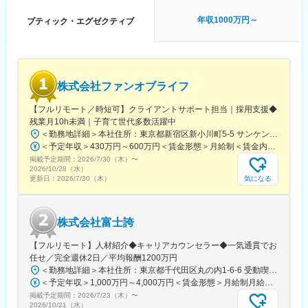
ことがやりがいでもあり、大きな魅力です。
年収1000万円～
ブティック・エグゼクティブ
・同社が大事にしていることは、「企業の成長」と「候補者の納
得感」であるため、「無理に転職を促す」ということはせず、双
方がメリットとなるような誠実な提案を行うことができます。実
績数字だけでなく、過程でのKPIも重視し評価を実施します。
【ハイクラスなビジネススキル・交渉力が磨かれます】
株式会社ファンオブライフ
・経営者,ビッグプロジェクトの開発責任者・CFOなどハイクラス
な方々を始め、上場企業などとのやり取りが多いため、どの世界
【フルリモート／時短可】クライアントサポート担当｜採用支援◆
にも通用するようなスキルが身につきます。
残業月10h未満｜子育て世代多数活躍中
・企業には面談形式やプレゼン内容など、採用戦術をアドバイ
＜勤務地詳細＞本社住所：東京都新宿区新小川町5-5 サンケンビル4階勤務地最寄駅：各線／飯田橋駅受動喫煙対策：屋内全面禁煙変更の範囲：会社の定める事業所（リモートワーク含む）
ス。候補者の実績やスキルから、提示条件の具体的な提案も行い
＜予定年収＞430万円～600万円＜賃金形態＞月給制＜賃金内訳＞月額（基本給）：201,656円～234,125円固定残業手当/月：55,141円～64,019円（固定残業時間30時間0分/月）超過した時間外労働の残業手当は追加支給＜月給＞256,797円～298,144円（一律手当を含む）＜昇給有無＞有＜残業手当＞有＜給与補足＞※上記は8時間勤務の想定給与※7時間勤務の想定給与は下記・年収：380万円～500万円・月給：226,863円～263,392円・基本給：176,449円～204,860円・固定残業代：50,414円～58,532円（月30時間分、※超過分は追加支給）■賞与年4回、昇給年2回賃金はあくまでも目安の金額であり、選考を通じて上下する可能性があります。月給(月額)は固定手当を含めた表記です。
ます。候補者に対してもどう口説けばよいか常に考えるので、交
掲載予定期間：
渉力が磨かれます。
2026/7/30（木）
〜
2026/10/28（水）
気になる
更新日：
2026/7/30（木）
変更の範囲：会社の定める業務
株式会社富士誇
【フルリモート】人材紹介◆キャリアカウンセラー◆一気通貫でお
任せ／完全週休2日／平均報酬1200万円
＜勤務地詳細＞本社住所：東京都千代田区丸の内1-6-6 受動喫煙対策：敷地内喫煙可能場所あり変更の範囲：原則フルリモート
＜予定年収＞1,000万円～4,000万円＜賃金形態＞月給制月給＋業績賞与（2回/年）＜賃金内訳＞月額（基本給）：380,000円～1,520,000円固定残業手当/月：120,000円～480,000円（固定残業時間45時間0分/月）超過した時間外労働の残業手当は追加支給＜月給＞500,000円～2,000,000円（一律手当を含む）＜昇給有無＞有＜残業手当＞有＜給与補足＞■賞与：年2回（1・7月）評価と会社業績に応じて支給実績：1ケ月～12ケ月分賃金はあくまでも目安の金額であり、選考を通じて上下する可能性があります。月給(月額)は固定手当を含めた表記です。
掲載予定期間：
2026/7/23（木）
〜
2026/10/21（水）