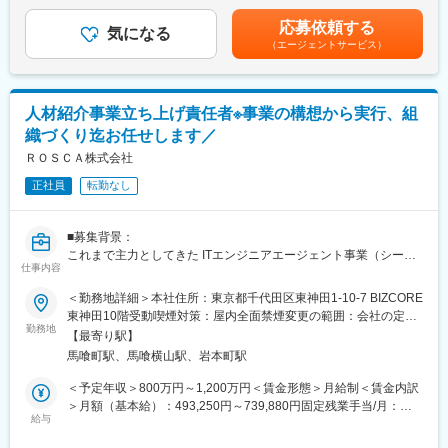
収です。※上記は40時間／月 の時間外勤務手当、もしくは役職手
れる環境のなか、新たにエグゼクティブエージェントを募集しま
業務の切り出しとしてのRPOやコンサルティングでなく、企業の
当を含め算出しております。※ご経験やスキル、オファーミッショ
す。
応募依頼する
採用戦略上流から付加価値の高いコンサルティング、実行支援を
気になる
ンにより変動いたします。■昇給：年2回（4月・10月）賃金はあ
（エージェントサービス）
お任せします。
くまでも目安の金額であり、選考を通じて上下する可能性があり
変更の範囲：会社の定める業務
ます。月給(月額)は固定手当を含めた表記です。
■業務内容
・ミッション・ビジョン・バリューの策定・浸透支援や施策の具
人材紹介事業立ち上げ責任者※事業の構想から実行、組
体化・実行支援
織づくり迄お任せします／
・採用環境の3C分析、採用ターゲットペルソナ設定
・ペルソナに応じた採用チャネルと伝達メッセージの具体化
ＲＯＳＣＡ株式会社
・採用プロセス、採用基準の見直し
正社員
転勤なし
・各部門の採用戦略策定支援 部門長の採用力強化
・組織課題の特定と解決策の具体化・実行支援
■募集背景：
■サービス特徴：
これまで主力としてきた ITエンジニアエージェント事業（シーム
・同社の採用コンサルティングサービスは、単なる採用業務の代
仕事内容
レスキャリア事業）に加え、2024年に立ち上げたRPO事業 も順
行に留まらず、企業の持続可能な採用体制の構築支援を目指して
調に黒字化を果たしました。
＜勤務地詳細＞本社住所：東京都千代田区東神田1-10-7 BIZCORE
います
東神田10階受動喫煙対策：屋内全面禁煙変更の範囲：会社の定め
・リファラル採用の推進や、求人ニーズが発生した際に過去応募
現在、既存事業を通じて培った数百社の顧客基盤があり、クライ
勤務地
る事業所
者にアプローチができるタレントプールなど、従来の採用チャネ
【最寄り駅】
アントからは「エンジニア以外の採用もROSCAのクオリティで任
ルに囚われない施策提案を得意としています
馬喰町駅、馬喰横山駅、岩本町駅
せたい」という声を数多くいただいています。しかし現状、それ
・企業ごとのプロジェクトチームを編成し、採用戦略からブラン
に応えるための組織とリーダーが不在であり、みすみす大きな事
＜予定年収＞800万円～1,200万円＜賃金形態＞月給制＜賃金内訳
ディング・実行までを一貫して支援しています
業機会を逃している状態です。
＞月額（基本給）：493,250円～739,880円固定残業手当/月：
資金も、顧客基盤も、顕在化したニーズもあります。 あとは 「事
給与
173,417円～260,120円（固定残業時間45時間0分/月）超過した時
■ポジションの魅力
業を牽引するリーダー」 さえいれば、すぐにでも事業を垂直立ち
間外労働の残業手当は追加支給＜月給＞666,667円～1,000,000円
（1）社会貢献性の高さ