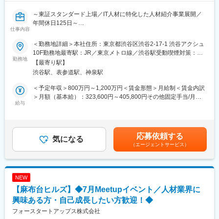
～東証スタンダード上場／IT人材に特化した人材紹介事業展開／
年間休日125日～
仕事内容
■業務内容：
＜勤務地詳細＞本社住所：東京都渋谷区渋谷2-17-1 渋谷アクシュ
エンタープライズ企業を中心とした大手・成長企業に対し、採用
10F勤務地最寄駅：JR／東京メトロ線／渋谷駅受動喫煙対策：敷
成功に向けた法人営業・採用コンサルティングを担当いただきま
勤務地
地内全面禁煙変更の範囲：会社の定める事業所
【最寄り駅】
す。
渋谷駅、表参道駅、神泉駅
ギークリーはIT・Web・ゲーム領域に強みを持つ人材紹介会社と
して、現在エンタープライズ企業への深耕、ハイクラス求人の獲
＜予定年収＞800万円～1,200万円＜賃金形態＞月給制＜賃金内訳
得、IT・コンサル領域の攻略をさらに強化しています。
＞月額（基本給）：323,600円～405,800円その他固定手当/月：
本ポジションでは、単なる求人獲得や候補者推薦にとどまらず、
給与
10,000円固定残業手当/月：117,400円～146,200円（固定残業時
企業の事業課題・組織課題・採用課題を深く理解したうえで、採
間45時間0分/月）超過した時間外労働の残業手当は追加支給＜月
用要件の設計、ターゲット定義、求人魅力の言語化、候補者提
給＞451,000円～562,000円（一律手当を含む）＜昇給有無＞有＜
案、選考プロセス改善、クロージングまで一気通貫で推進いただ
残業手当＞有＜給与補足＞■その他固定手当：営業手当■昇給：年
応募依頼する
きます。
気になる
2回（6月、12月）■賞与：年2回（7月、1月）賃金はあくまでも目
（エージェントサービス）
また、エンタープライズ領域は組織としても立ち上げ・拡大フェ
安の金額であり、選考を通じて上下する可能性があります。月給
ーズにあるため、既存の型を運用するだけではなく、重点企業の
(月額)は固定手当を含めた表記です。
攻略方法、CA連携の仕組み、求人獲得手法、採用成功に向けたオ
ペレーション構築にも早期から関わることができます。
NEW
【麻布台ヒルズ】◆7月Meetupイベント／人材業界に
■具体的な業務内容：
求人を預かる営業ではなく、企業の採用成功に責任を持ち、売
興味ある方・自己成長したい方歓迎！◆
上・決定数・採用インパクトという成果で価値を証明していくポ
フォースタートアップス株式会社
ジションです。