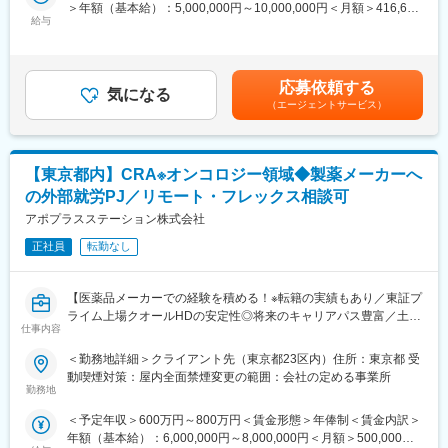
＞年額（基本給）：5,000,000円～10,000,000円＜月額＞416,666
直近では外資系製薬メーカーからのご依頼が増えており、グロー
・外資系製薬メーカー（オンコロジー、CNS、皮膚科、眼科、循
給与
円～833,333円（12分割）＜昇給有無＞有＜残業手当＞有＜給与
バルスタディや英語が活かせる環境となっており、オンコロジー
環器領域）※グローバルスタディ有り
補足＞※経験・スキル等を考慮し、弊社規定に則して決定※時間外
経験者であれば潤沢にポジションもございます。
・国内製薬メーカー（皮膚科領域）
手当は別途支給賃金はあくまでも目安の金額であり、選考を通じ
・国内製薬メーカー（オンコロジー、泌尿器、アレルギー領
て上下する可能性があります。月給(月額)は固定手当を含めた表記
＜当社CRAとして働くメリット3選！＞
域） など
応募依頼する
気になる
です。
（1）豊富な案件数
（エージェントサービス）
案件の受託状況は好調で、CRAの稼働率は100%です。プライマ
■人のキャリアに向き合う会社
リーだけでなく、オンコロジー、希少疾患領域なども受託実績が
ご自身の「将来こうなりたい！この経験を積みたい！」という気
多く、グローバル試験の経験を積むことができます。
持ちに向き合う会社です。キャリア形成に熱い営業担当がいる為
【東京都内】CRA※オンコロジー領域◆製薬メーカーへ
いつでも気軽に相談できます。
（2）社員の面倒見が良く定着率も◎！
1か月1回を目安にメンターとの定期面談あり「業務、キャリアプ
の外部就労PJ／リモート・フレックス相談可
派遣先で働いていても、管理担当と月に1回程度しっかりとご面談
ラン、お悩み相談」等一緒に考える事ができます。
アポプラスステーション株式会社
をしていただきますので、現場の悩みや今後のキャリアに関して
も相談することができます。また、社員同士の横のつながりも活
正社員
転勤なし
変更の範囲：会社の定める業務
発であり、プライベートでの食事や付き合いのある社員も多数お
ります。
【医薬品メーカーでの経験を積める！※転籍の実績もあり／東証プ
ライム上場クオールHDの安定性◎将来のキャリアパス豊富／土日
（3）メーカーへの直雇用実績あり！
仕事内容
祝休み・WLBを整え働き方改善】
派遣先でのご就業を経て、そのままご本人様とお取引先様の合意
のもと、直接雇用にて製薬メーカー社員になる方もおります。ご
＜勤務地詳細＞クライアント先（東京都23区内）住所：東京都 受
■業務内容：
縁があれば弊社としては前向きに送り出しておりますので、製薬
動喫煙対策：屋内全面禁煙変更の範囲：会社の定める事業所
臨床開発モニターとして、クライアント先にてモニター業務をお
メーカーで働けるチャンスも提供することができます。
勤務地
任せします。治験に関する治験契約からはじまり、治験を円滑に
＜予定年収＞600万円～800万円＜賃金形態＞年俸制＜賃金内訳＞
運用するモニタリング、症例報告書チェック・回収、治験終了の
■EPSグループについて：
年額（基本給）：6,000,000円～8,000,000円＜月額＞500,000円
諸手続きなど臨床開発業務全般を行います。外部就労型を通じ、
グループの総合力を活かして、あらゆる段階で製薬企業・医療機