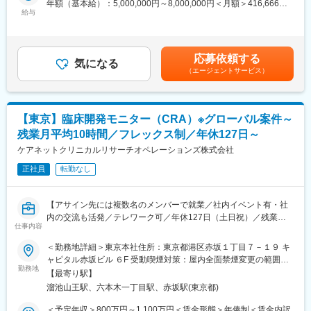
年額（基本給）：5,000,000円～8,000,000円＜月額＞416,666円
諸手続きなど臨床開発業務全般を行います。外部就労型を通じ、
選出されました。また2023年のWCG CenterWatch社が実施した
給与
～666,666円（12分割）＜昇給有無＞有＜残業手当＞有＜給与補
製薬メーカーでの勤務を経験することで、キャリアアップを図る
グローバル治験実施施設関係者ベンチマーク調査においても、世
足＞※給与詳細は、経験・スキルを考慮した上で決定。■昇給：年
ことができます。
界中の治験施設から「一緒に働きたいトップCRO」に選ばれまし
1回（4月）■時間外手当：管理監督者の場合、時間外手当の支給
■外部就労プロジェクトについて：
た。
対象外スタッフ職で入社の場合、時間外手当は別途支給されま
製薬メーカーの就労環境におかれ、過度な残業等はありません。
応募依頼する
気になる
す。賃金はあくまでも目安の金額であり、選考を通じて上下する
ワークライフバランスに優れた労働環境をご提案出来ます。ま
（エージェントサービス）
可能性があります。月給(月額)は固定手当を含めた表記です。
た、製薬メーカー社員と同様の教育研修を受講できる機会がある
変更の範囲：会社の定める業務
為ご自身の成長につながる環境です。（努力、成果に応じては配
属先製薬メーカーへの転籍の実例もございます）
【東京】臨床開発モニター（CRA）※グローバル案件～
また外部就労型だけではなく受託型もあるため、本社（アポプラ
スステーション）に戻った場合希望に応じてマネジメント業務や
残業月平均10時間／フレックス制／年休127日～
スペシャリスト業務、またはキャリアチェンジでの新たな業務機
ケアネットクリニカルリサーチオペレーションズ株式会社
会があります。
・外資系製薬メーカー（オンコロジー、CNS、皮膚科、眼科、循
正社員
転勤なし
環器領域）※グローバルスタディ有り
・国内製薬メーカー（皮膚科領域）
【アサイン先には複数名のメンバーで就業／社内イベント有・社
・国内製薬メーカー（オンコロジー、泌尿器、アレルギー領
内の交流も活発／テレワーク可／年休127日（土日祝）／残業月
域） など
仕事内容
平均10時間】
■東証プライム上場・調剤大手のクオールHD傘下：
■業務内容：
東証プライム上場の大手調剤薬局チェーンを展開するクオールの
＜勤務地詳細＞東京本社住所：東京都港区赤坂１丁目７－１９ キ
臨床開発モニターとして製薬・医療機器メーカーから受諾臨床開
中核子会社です。CRO事業の一層の拡充を図るため、クオール
ャピタル赤坂ビル ６F 受動喫煙対策：屋内全面禁煙変更の範囲：
発業務をお任せします。オンコロジー案件やグローバル案件もあ
RD（CRO）と統合し2017年4月より新生アポプラスステーション
勤務地
会社の定める事業所
【最寄り駅】
り、キャリアアップとプライベート両立が可能なポジションで
として始動しております。
溜池山王駅、六本木一丁目駅、赤坂駅(東京都)
す。
■人のキャリアに向き合う会社：
■担当案件：
ご自身の「将来こうなりたい！この経験を積みたい！」という気
＜予定年収＞800万円～1,100万円＜賃金形態＞年俸制＜賃金内訳