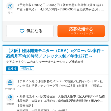
等、長期的に働きやすい環境が整っています。
■担当案件：
＜予定年収＞600万円～900万円＜賃金形態＞年俸制＜賃金内訳＞
出張はアサインされたプロジェクトにより発生する可能性がござ
ケアネット社の紹介による受託または製薬メーカー派遣が中心で
年額（基本給）：4,860,000円～7,860,000円固定残業手当/月：
いますが、出張以外はテレワークができる環境です。
す
給与
95,000円（固定残業時間30時間0分/月）超過した時間外労働の残
■社風
■組織構成：
業手当は追加支給＜月額＞500,000円～750,000円（12分割）（一
社長との距離が近く社員のアイデアを重要視する雰囲気です。社
臨床開発推進部：23名(男性12名、女性11名)
律手当を含む）＜昇給有無＞有＜残業手当＞有＜給与補足＞■昇
員からの声をしっかり制度化し、福利厚生の改善も積極的に行い
■サポート体制：
給：年1回／4月（1年間の成果に基づき決定）■賞与：会社業績に
ます
応募依頼する
チームで案件に入っており、ベテランもいるためしっかりフォロ
気になる
より決算賞与支給の場合あり賃金はあくまでも目安の金額であ
■当社について
（エージェントサービス）
ーを受けながら働ける環境です。また部長クラスの社員と月1回程
り、選考を通じて上下する可能性があります。月給(月額)は固定手
2016年設立。創業メンバーは、これまでCROの分野で活躍し、豊
度1on1を実施しており、業務の進捗や悩み相談があれば受けてい
当を含めた表記です。
富な実績をもつプロフェッショナルたちです。2022年にケアネッ
ます。
トグループの傘下に入りました。これまで以上に製薬企業や医療
■ポジションの魅力
機関とのパイプが強くなり、グループ内での相乗効果を高めてま
【大阪】臨床開発モニター（CRA）※グローバル案件～
・受諾型案件をマネジメントできる人材へと成長できる環境を用
いります。今後はグループ内の製薬企業（株式会社LinDo）の開
残業月平均10時間／フレックス制／年休127日～
意
発部門を担い、メガファーマからの受託/派遣との二本柱でサービ
・ボトムアップ型の社風、社長も現場に入ることがあるほど現場
ケアネットクリニカルリサーチオペレーションズ株式会社
スを提供していく予定です。
主義の会社
正社員
転勤なし
・現場の悩みを吸い上げ改善していく社風
変更の範囲：会社の定める業務
・部長クラスの社員と月1回程度1on1を実施ており、業務の進捗
や悩み相談が可能
【アサイン先には複数名のメンバーで就業／社内イベント有・社
・製薬メーカー派遣等で経験を積むことができる
内の交流も活発／テレワーク可／年休127日（土日祝）／残業月
■就業環境
仕事内容
平均10時間】
・手厚い派遣・受託手当
■業務内容：
＜勤務地詳細＞大阪支社住所：大阪府大阪市北区天神橋2-3-8 勤務
派遣の場合単価にも依りますが、概ね月6万円～程度の手当てが付
臨床開発モニターとして製薬・医療機器メーカーから受諾臨床開
地最寄駅：大阪メトロ堺筋線／南森町駅受動喫煙対策：屋内全面
きます。
発業務をお任せします。オンコロジー案件やグローバル案件もあ
勤務地
禁煙変更の範囲：会社の定める事業所
・働きやすい環境
【最寄り駅】
り、キャリアアップとプライベート両立が可能なポジションで
フレックスタイム制の導入、テレワーク制度、残業月平均10時間
南森町駅、大阪天満宮駅、なにわ橋駅