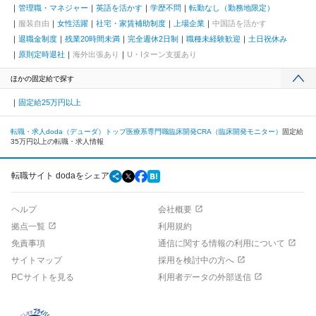
管理職・マネジャー
英語を活かす
学歴不問
転勤なし（勤務地限定）
服装自由
女性活躍
社宅・家賃補助制度
上場企業
中国語を活かす
退職金制度
残業20時間未満
完全週休2日制
職種未経験歓迎
土日祝休み
原則定時退社
海外出張あり
U・Iターン支援あり
ほかの固定給で探す
固定給25万円以上
転職・求人doda（デューダ）トップ
医療系専門職
臨床開発
CRA（臨床開発モニター）
固定給
35万円以上の転職・求人情報
転職サイト dodaをシェア
ヘルプ
会社概要
拠点一覧
利用規約
免責事項
通信に関する情報の利用について
サイトマップ
採用を検討中の方へ
PCサイトを見る
利用者データの外部送信