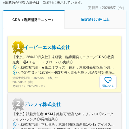
リードまたはサポート
※応募数が同数の場合は、新着順に表示しています。
更新日：
2026/8/7（金）
■働き方：
・週３出社、週２在宅
固定給35万円以上
CRA（臨床開発モニター）
・フレックス勤務可能
・転勤なしのため、腰を据えて働くことが可能です。
■当社について：
・2023年12月31日をもって、株式会社アイコン・ジャパン、
イーピーエス株式会社
PRAヘルスサイエンス株式会社、PRA開発センター株式会社の3
社を1社に統合し、「ICONクリニカルリサーチ合同会社」（旧・
【東京／26年10月入社】未経験・臨床開発モニター／CRA◇教育
PRAヘルスサイエンス株式会社）がICONグループ唯一の日本法人
充実・週4リモート・グローバル実績◎
として事業を進めています。
＜勤務地詳細＞★第二オフィス 住所：東京都新宿区新小川町1-1 飯田橋MFビル1階勤務地最寄駅：JR中央線／総武線 線／飯田橋駅 駅受動喫煙対策：屋内全面禁煙変更の範囲：会社の定める事業所（リモートワーク含む）
＜予定年収＞418万円～463万円＜賃金形態＞月給制補足事項なし＜賃金内訳＞月額（基本給）：223,000円～253,000円その他固定手当/月：35,000円＜月給＞258,000円～288,000円＜昇給有無＞有＜残業手当＞有＜給与補足＞※残業手当別途支給※給与詳細は経験・能力・資格などを考慮の上、当社規則に則して決定します。■昇給：年1回（10月）■賞与：年3回（6月・12月・10月）賃金はあくまでも目安の金額であり、選考を通じて上下する可能性があります。月給(月額)は固定手当を含めた表記です。
掲載予定期間：
2026/5/28（木）
〜
2026/8/26（水）
変更の範囲：会社の定める業務
気になる
更新日：
2026/5/28（木）
デルフィ株式会社
【東京】試験責任者 ◆SM未経験可/豊富なキャリアパス◎/ワーク
ライフバランス◎/長期就業◎
＜勤務地詳細＞本社住所：東京都港区西新橋1-6-12 アイオス虎ノ門9F勤務地最寄駅：虎ノ門駅受動喫煙対策：屋内全面禁煙変更の範囲：会社の定める事業所（リモートワーク含む）