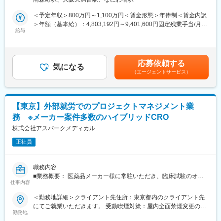
す。
等、長期的に働きやすい環境が整っています。
■担当案件：
＜予定年収＞800万円～1,100万円＜賃金形態＞年俸制＜賃金内訳
出張はアサインされたプロジェクトにより発生する可能性がござ
ケアネット社の紹介による受託または製薬メーカー派遣が中心で
＞年額（基本給）：4,803,192円～9,401,600円固定残業手当/月：
いますが、出張以外はテレワークができる環境です。
す
給与
133,200円（固定残業時間30時間0分/月）超過した時間外労働の
■社風
■組織構成：
残業手当は追加支給＜月額＞533,466円～916,666円（12分割）
社長との距離が近く社員のアイデアを重要視する雰囲気です。社
臨床開発推進部：23名(男性12名、女性11名)
（一律手当を含む）＜昇給有無＞有＜残業手当＞有＜給与補足＞■
員からの声をしっかり制度化し、福利厚生の改善も積極的に行い
■サポート体制：
昇給：年1回／4月（1年間の成果に基づき決定）■賞与：会社業績
ます
応募依頼する
チームで案件に入っており、ベテランもいるためしっかりフォロ
気になる
により決算賞与支給の場合あり賃金はあくまでも目安の金額であ
■当社について
（エージェントサービス）
ーを受けながら働ける環境です。また部長クラスの社員と月1回程
り、選考を通じて上下する可能性があります。月給(月額)は固定手
2016年設立。創業メンバーは、これまでCROの分野で活躍し、豊
度1on1を実施しており、業務の進捗や悩み相談があれば受けてい
当を含めた表記です。
富な実績をもつプロフェッショナルたちです。2022年にケアネッ
ます。
トグループの傘下に入りました。これまで以上に製薬企業や医療
■ポジションの魅力
機関とのパイプが強くなり、グループ内での相乗効果を高めてま
【東京】外部就労でのプロジェクトマネジメント業
・受諾型案件をマネジメントできる人材へと成長できる環境を用
いります。今後はグループ内の製薬企業（株式会社LinDo）の開
務 ※メーカー案件多数のハイブリッドCRO
意
発部門を担い、メガファーマからの受託/派遣との二本柱でサービ
・ボトムアップ型の社風、社長も現場に入ることがあるほど現場
株式会社アスパークメディカル
スを提供していく予定です。
主義の会社
正社員
・現場の悩みを吸い上げ改善していく社風
変更の範囲：会社の定める業務
・部長クラスの社員と月1回程度1on1を実施ており、業務の進捗
や悩み相談が可能
職務内容
・製薬メーカー派遣等で経験を積むことができる
■業務概要： 医薬品メーカー様に常駐いただき、臨床試験のオペ
■就業環境
仕事内容
レーションをお任せします。
・手厚い派遣・受託手当
＜勤務地詳細＞クライアント先住所：東京都内のクライアント先
派遣の場合単価にも依りますが、概ね月6万円～程度の手当てが付
■具体的な業務内容 ：
にてご就業いただきます。 受動喫煙対策：屋内全面禁煙変更の範
きます。
・治験実施医療機関における治験実施状況の確認や、委託先の管
勤務地
囲：会社の定める事業所（リモートワーク含む）
・働きやすい環境
理、オーバーサイト