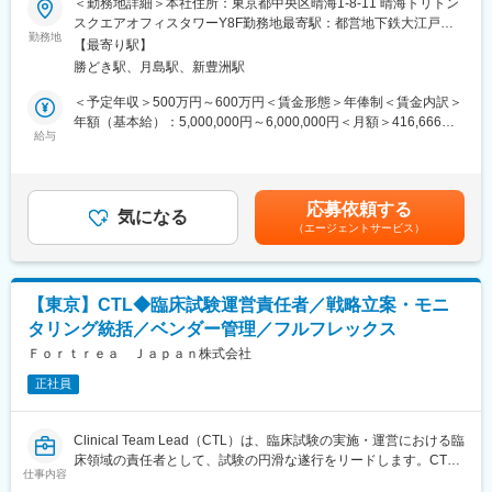
＜勤務地詳細＞本社住所：東京都中央区晴海1-8-11 晴海トリトン
また、当社では外部就労型だけでなく受託型案件も保有している
締結プロセスを円滑に推進するとともに、契約管理システムの運
スクエアオフィスタワーY8F勤務地最寄駅：都営地下鉄大江戸線
ため、将来的にはマネジメントやスペシャリスト職、本社での新
用、契約書類の管理・保管業務を担います。SOPや関連手順書を
勤務地
／勝どき駅受動喫煙対策：屋内全面禁煙変更の範囲：会社の定め
たな業務への挑戦など、多様なキャリアパスを描くことが可能で
【最寄り駅】
遵守し、高品質かつ効率的な契約業務の遂行を通じて、臨床試験
る事業所
す。
勝どき駅、月島駅、新豊洲駅
の円滑な立ち上げ・運営に貢献していただきます。
・外資系製薬メーカー（オンコロジー、CNS、皮膚科、眼科、循
＜予定年収＞500万円～600万円＜賃金形態＞年俸制＜賃金内訳＞
環器領域）※グローバルスタディ有り
年額（基本給）：5,000,000円～6,000,000円＜月額＞416,666円
・国内製薬メーカー（皮膚科領域）
■仕事内容：
給与
～500,000円（12分割）＜昇給有無＞有＜残業手当＞有＜給与補
・国内製薬メーカー（オンコロジー、泌尿器、アレルギー領
□契約書作成・交渉
足＞・年俸制（別途残業代支給）賃金はあくまでも目安の金額で
域） など
医療機関との治験契約書（Site Agreement）の作成、レビュー、
あり、選考を通じて上下する可能性があります。月給(月額)は固定
交渉および締結支援
手当を含めた表記です。
■人のキャリアに向き合う会社
応募依頼する
秘密保持契約（NDA）、補償契約（Indemnification Letter）など
気になる
ご自身の「将来こうなりたい！この経験を積みたい！」という気
（エージェントサービス）
各種契約書の作成・管理
持ちに向き合う会社です。キャリア形成に熱い営業担当がいる為
契約条件の協議および関係者との調整
いつでも気軽に相談できます。
契約内容が会社方針および法的要件に適合していることの確認
1か月1回を目安にメンターとの定期面談あり「業務、キャリアプ
社内レビュー、承認取得および締結プロセスの推進
ラン、お悩み相談」等一緒に考える事ができます。
【東京】CTL◆臨床試験運営責任者／戦略立案・モニ
□契約管理・進捗管理
タリング統括／ベンダー管理／フルフレックス
契約管理システム（SAMS等）への情報登録および進捗管理
変更の範囲：会社の定める業務
契約締結状況や契約ステータスのモニタリングおよびレポーティ
Ｆｏｒｔｒｅａ Ｊａｐａｎ株式会社
ング
正社員
契約書類の電子・紙媒体での保管および文書管理
契約締結後の関係部署への通知や契約情報の共有
契約関連業務の品質管理および適切な記録管理
Clinical Team Lead（CTL）は、臨床試験の実施・運営における臨
□関係者との連携
床領域の責任者として、試験の円滑な遂行をリードします。CTL
臨床試験チーム、プロジェクトマネジメント、ビジネス開発部
仕事内容
はプロジェクトチーム内でClinical Project Manager（CPM）とし
門、予算・提案部門などとの連携