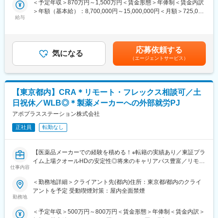
＜予定年収＞870万円～1,500万円＜賃金形態＞年俸制＜賃金内訳
＞年額（基本給）：8,700,000円～15,000,000円＜月額＞725,000
・現場で治験にあたるCRAのチームマネジメント
給与
円～1,250,000円（12分割）＜昇給有無＞有＜残業手当＞有＜給
・顧客対応
与補足＞■キャリア・能力等を考慮の上、当社規程により処遇しま
- プロジェクト計画と開始
す賃金はあくまでも目安の金額であり、選考を通じて上下する可
- プロジェクトの実施、管理と評価
能性があります。月給(月額)は固定手当を含めた表記です。
応募依頼する
- プロジェクト終結
気になる
（エージェントサービス）
・臨床オペレーション戦略のCRAや関係各所への説明
・小規模なプロジェクトにおける、プロジェクトリーダーの役割
■会社について：
【東京都内】CRA＊リモート・フレックス相談可／土
パレクセルは世界最大級の医薬品開発業務受託機関 (CRO)であ
日祝休／WLB◎＊製薬メーカーへの外部就労PJ
り、救命治療がより早く患者さんに届くよう、フェーズⅠからフ
ェーズ Ⅳまでの臨床開発サービスを提供しています。臨床、薬
アポプラスステーション株式会社
事、治療に関する幅広い専門知識を活用し、21,000名を超えるグ
正社員
転勤なし
ローバルなプロフェッショナルで構成されるパレクセルのチーム
は、バイオ医薬品のリーダー、新興イノベーター、治験実施施設
と連携して、患者さんを念頭に置いた臨床試験のデザインと実施
【医薬品メーカーでの経験を積める！※転籍の実績あり／東証プラ
に取り組み、臨床研究へのアクセスと参加を拡大することで、誰
イム上場クオールHDの安定性◎将来のキャリアパス豊富／リモー
もが、どこからでも、臨床研究を治療の選択肢とすることを目指
仕事内容
ト・フレックス・土日祝休み・WLBを整え働き方改善】
しています。
＜勤務地詳細＞クライアント先(都内)住所：東京都/都内のクライ
■業務内容：
アントを予定 受動喫煙対策：屋内全面禁煙
このアプローチにより、弊社は業界全体で高い評価を獲得し続け
臨床開発モニターとして、クライアント先にてモニター業務をお
勤務地
ています。パレクセルは強固な施設パートナーシップを通じて、
任せします。治験に関する治験契約からはじまり、治験を円滑に
臨床研究の専門性を高めたことが評価され、2024年および2023年
＜予定年収＞500万円～800万円＜賃金形態＞年俸制＜賃金内訳＞
運用するモニタリング、症例報告書チェック・回収、治験終了の
のSociety for Clinical Research Sites (SCRS)イーグルアワードに