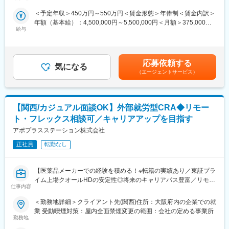
請書類作成を行います。また、治験実施計画書や治験薬概要書、
■東証プライム上場・調剤大手のクオールHD傘下：
＜予定年収＞450万円～550万円＜賃金形態＞年俸制＜賃金内訳＞
同意説明文書などの作成も含まれます。フルリモート勤務も可能
東証プライム上場の大手調剤薬局チェーンを展開するクオールの
年額（基本給）：4,500,000円～5,500,000円＜月額＞375,000円
で、柔軟な働き方を実現できます。
中核子会社です。CRO事業の一層の拡充を図るため、クオール
給与
～458,333円（12分割）＜昇給有無＞有＜残業手当＞有＜給与補
RD（CRO）と統合し2017年4月より新生アポプラスステーション
足＞※給与詳細は、経験・スキルを考慮した上で決定。■昇給：年
■職務詳細：
として始動しております。
1回（4月）■時間外手当：管理監督者の場合、時間外手当の支給
・施設契約書類やIRB申請書類の作成
対象外スタッフ職で入社の場合、時間外手当は別途支給されま
・治験実施計画書、治験薬概要書、同意説明文書の作成
■人のキャリアに向き合う会社：
応募依頼する
気になる
す。賃金はあくまでも目安の金額であり、選考を通じて上下する
・関連部署との調整業務
ご自身の「将来こうなりたい！この経験を積みたい！」という気
（エージェントサービス）
可能性があります。月給(月額)は固定手当を含めた表記です。
・治験関連の資料保管・文書作成業務
持ちに向き合う会社です。キャリア形成に熱い営業担当がいる為
いつでも気軽に相談できます。1か月に1回を目安にメンターとの
■外部就労プロジェクトについて：
定期面談あり「業務、キャリアプラン、お悩み相談」等一緒に考
【関西/カジュアル面談OK】外部就労型CRA◆リモー
～「配属される」のではなく、「キャリアを選ぶ」CRAへ～
える事ができます。面談場所は会社やカフェ(業務状況によっては
アポプラスステーションの外部就労は、就業前に派遣先との面談
リモート対応も可)など、リラックスして話せる場所で行う為相談
ト・フレックス相談可／キャリアアップを目指す
があり、試験内容や役割を理解したうえでキャリアを選択できる
もしやすい工夫をしています。
アポプラスステーション株式会社
ため、
「どんな経験を積みたいか」を考えながら主体的にキャリア形成
正社員
転勤なし
変更の範囲：会社の定める業務
ができることが特徴です。
また、製薬メーカーの就労環境で勤務いただくため、過度な残業
【医薬品メーカーでの経験を積める！※転籍の実績あり／東証プラ
は無く、ワークライフバランスを重視した働き方が可能です。
イム上場クオールHDの安定性◎将来のキャリアパス豊富／リモー
さらに、製薬メーカー社員と同様の教育・研修を受講できる機会
仕事内容
ト・土日祝休み・WLBを整え働き方改善】
もあり、専門性を高めながら成長することができる環境です。
（成果や評価に応じて就業先メーカーへ転籍した実績もございま
＜勤務地詳細＞クライアント先(関西)住所：大阪府内の企業での就
■面談内容：
す。）
業 受動喫煙対策：屋内全面禁煙変更の範囲：会社の定める事業所
臨床開発モニターとして、クライアント先にてモニター業務をお
勤務地
任せします。治験に関する治験契約からはじまり、治験を円滑に
■人のキャリアに向き合う会社：