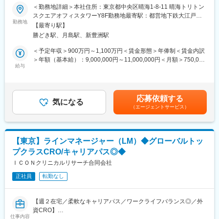
て機能し、プロジェクトマネージャーおよび各機能部門のリーダ
＜勤務地詳細＞本社住所：東京都中央区晴海1-8-11 晴海トリトン
契約交渉における課題やリスクの早期発見およびエスカレーショ
ーと連携しながら、契約条件および予算要件を満たした臨床試験
スクエアオフィスタワーY8F勤務地最寄駅：都営地下鉄大江戸線
ン
の成功に貢献します。
勤務地
／勝どき駅受動喫煙対策：屋内全面禁煙変更の範囲：会社の定め
契約締結の遅延防止に向けた調整およびフォローアップ
【最寄り駅】
また、試験における臨床業務および施設管理業務全般を統括し、
る事業所
社内外からの契約関連問い合わせへの対応
勝どき駅、月島駅、新豊洲駅
顧客（スポンサー）に対する臨床デリバリー部門の代表窓口を担
契約締結スケジュールの管理および進捗報告
います。
＜予定年収＞900万円～1,100万円＜賃金形態＞年俸制＜賃金内訳
□業務改善・コンプライアンス
＞年額（基本給）：9,000,000円～11,000,000円＜月額＞750,000
SOPおよび各種業務手順に基づく業務遂行
■仕事内容
給与
円～916,666円（12分割）＜昇給有無＞有＜残業手当＞有＜給与
ICH-GCPの基本原則を理解し、品質基準に沿った契約業務を実施
Clinical Team Leadとして、臨床試験プロジェクトの臨床領域全
補足＞※上記年収に別途残業手当が支給されます。賃金はあくまで
契約業務プロセスの改善提案および効率化の推進
般を統括し、契約上の成果物の達成と顧客満足の向上に責任を持
も目安の金額であり、選考を通じて上下する可能性があります。
部門目標や各種プロジェクトへの参画・支援
ちます。クライアントや社内外の関係者と連携しながら、試験戦
月給(月額)は固定手当を含めた表記です。
その他、会社が指示する関連業務
応募依頼する
略の立案・実行を主導し、スコープ、スケジュール、品質、予算
気になる
（エージェントサービス）
を総合的に管理します。ま
□働き方
た、被験者登録・継続率向上に向けた施策推進、ベンダーマネジ
・週１回か２回在宅可能
メント、モニタリング戦略の策定・運営など、臨床試験の円滑な
・将来的にプロジェクトによってはCRA業務として就業頂く可能
実施をリードします。
性ごございます。
【東京】ラインマネージャー（LM）◆グローバルトッ
リスクマネジメントの観点から、臨床・品質・財務面の課題を早
プクラスCRO/キャリアパス◎◆
期に特定し、各種データやダッシュボードを活用した分析を通じ
変更の範囲：会社の定める業務
て、問題解決および業務改善を推進します。プロジェクトガバナ
ＩＣＯＮクリニカルリサーチ合同会社
ンスやエスカレーションプロセスを遵守し、SOP、ICH-GCP、各
正社員
転勤なし
国規制要件およびクライアント要求事項に沿った試験運営を確保
します。
さらに、予算・リソース管理の責任者として、プロジェクト収益
【週２在宅／柔軟なキャリアパス／ワークライフバランス◎／外
予測やコスト管理を行い、予算目標の達成を推進します。スコー
資CRO】
プ変更やChange Orderへの対応、KPIのモニタリングを通じて、
仕事内容
FSA部門のラインマネージャーとして以下の仕事をお任せしま