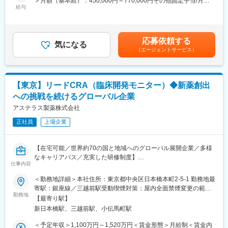
＞月額（基本給）：450,000円～770,000円その他固定手当/月：
・医療機関との関係構築・維持
・国内製薬メーカー（皮膚科領域）
給与
70,000円＜月給＞520,000円～840,000円＜昇給有無＞有＜残業手
・試験終了および施設クローズアウト対応
・国内製薬メーカー（オンコロジー、泌尿器、アレルギー領
当＞有＜給与補足＞※予定年収はあくまでも目安の金額であり、選
本ポジションはSite Management Leadへレポートラインを持ち、
域） など
考を通じて決定します。※その他固定手当：裁量労働手当■賞与：
必要に応じて若手メンバーや外部委託スタッフへの指導・支援も
年1回■昇給：年1回（7月）賃金はあくまでも目安の金額であり、
応募依頼する
担います。
■人のキャリアに向き合う会社：
気になる
選考を通じて上下する可能性があります。月給(月額)は固定手当を
（エージェントサービス）
ご自身の「将来こうなりたい！この経験を積みたい！」という気
含めた表記です。
持ちに向き合う会社です。
■働き方について：
キャリア形成に熱い営業担当がいる為いつでも気軽に相談できま
・裁量労働制
す。1か月1回を目安にメンターとの定期面談あり「業務、キャリ
【東京】リードCRA（臨床開発モニター）◆新薬創出
・オフィスへの出社頻度は現在、週2－3、４日程※フルリモート
アプラン、お悩み相談」等一緒に考える事ができます。
への挑戦を続けるグローバル企業
不可
・定期的な国内出張を伴います（月1～2回／2か月に1回程度）。
アステラス製薬株式会社
変更の範囲：会社の定める業務
正社員
上場企業
■企業の特徴／魅力：
当社は、世界約70の国と地域でビジネスを展開するグローバル企
【在宅可能／世界約70の国と地域へのグローバル展開企業／多様
業であり、最先端のライフサイエンス・イノベーターとして知ら
なキャリアパス／充実した研修制度】
れています。医療の最前線で科学の進歩を実現し、患者さんの
仕事内容
リードCRAとして以下の仕事内容をお任せします。
「価値」に変えることを目指しています。また、社員一人ひとり
＜勤務地詳細＞本社住所：東京都中央区日本橋本町2-5-1 勤務地最
の成長を大切にし、働きやすい環境と充実した福利厚生制度を備
■業務内容：
寄駅：銀座線／三越前駅受動喫煙対策：屋内全面禁煙変更の範
えています。キャリアアップの機会も多く、自身の成長を実感し
・医療機関選定（Site Selection）
勤務地
囲：会社の定める事業所（リモートワーク含む）
ながら働くことができます。
【最寄り駅】
・施設実施可能性評価（Feasibility Assessment）
新日本橋駅、三越前駅、小伝馬町駅
・被験者募集・登録推進戦略の策定・実行
変更の範囲：会社の定める業務
・施設立ち上げ（Site Activation／Initiation）
＜予定年収＞1,100万円～1,520万円＜賃金形態＞月給制＜賃金内