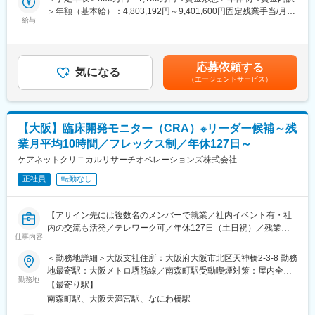
ケアネット社の紹介による受託または製薬メーカー派遣が中心で
持ちに向き合う会社です。キャリア形成に熱い営業担当がいる為
＞年額（基本給）：4,803,192円～9,401,600円固定残業手当/月：
す
いつでも気軽に相談できます。1か月1回を目安にメンターとの定
給与
133,200円（固定残業時間30時間0分/月）超過した時間外労働の
■組織構成：
期面談あり「業務、キャリアプラン、お悩み相談」等一緒に考え
残業手当は追加支給＜月額＞533,466円～916,666円（12分割）
臨床開発推進部：23名(男性12名、女性11名)
る事ができます。面談場所は会社やカフェなどリラックスして話
（一律手当を含む）＜昇給有無＞有＜残業手当＞有＜給与補足＞■
■サポート体制：
せる場所で行う為相談もしやすい工夫をしています。
昇給：年1回／4月（1年間の成果に基づき決定）■賞与：会社業績
応募依頼する
チームで案件に入っており、ベテランもいるためしっかりフォロ
気になる
により決算賞与支給の場合あり賃金はあくまでも目安の金額であ
（エージェントサービス）
ーを受けながら働ける環境です。また部長クラスの社員と月1回程
り、選考を通じて上下する可能性があります。月給(月額)は固定手
度1on1を実施しており、業務の進捗や悩み相談があれば受けてい
当を含めた表記です。
ます。
■ポジションの魅力
【大阪】臨床開発モニター（CRA）※リーダー候補～残
・受諾型案件をマネジメントできる人材へと成長できる環境を用
業月平均10時間／フレックス制／年休127日～
意
・ボトムアップ型の社風、社長も現場に入ることがあるほど現場
ケアネットクリニカルリサーチオペレーションズ株式会社
主義の会社
正社員
転勤なし
・現場の悩みを吸い上げ改善していく社風
・部長クラスの社員と月1回程度1on1を実施ており、業務の進捗
や悩み相談が可能
【アサイン先には複数名のメンバーで就業／社内イベント有・社
・製薬メーカー派遣等で経験を積むことができる
内の交流も活発／テレワーク可／年休127日（土日祝）／残業月
■就業環境
仕事内容
平均10時間】
・手厚い派遣・受託手当
■業務内容：
＜勤務地詳細＞大阪支社住所：大阪府大阪市北区天神橋2-3-8 勤務
派遣の場合単価にも依りますが、概ね月6万円～程度の手当てが付
臨床開発モニターとして製薬・医療機器メーカーから受諾臨床開
地最寄駅：大阪メトロ堺筋線／南森町駅受動喫煙対策：屋内全面
きます。
発業務をお任せします。オンコロジー案件やグローバル案件もあ
勤務地
禁煙変更の範囲：会社の定める事業所
・働きやすい環境
【最寄り駅】
り、キャリアアップとプライベート両立が可能なポジションで
フレックスタイム制の導入、テレワーク制度、残業月平均10時間
南森町駅、大阪天満宮駅、なにわ橋駅
す。
等、長期的に働きやすい環境が整っています。