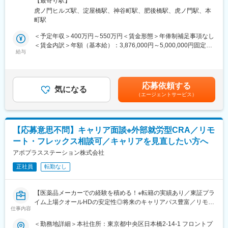
変更の範囲：会社の定める業務
【最寄り駅】
大阪府大阪市中央区平野町3-6-1 あいおいニッセイ同和損保御堂筋
虎ノ門ヒルズ駅、淀屋橋駅、神谷町駅、肥後橋駅、虎ノ門駅、本
■職務内容
ビル9階勤務地最寄駅：京阪本線・地下鉄御堂筋線／淀屋橋駅受動
町駅
・臨床研究支援に向けた医師や医療機関のスタッフと調整
喫煙対策：屋内全面禁煙変更の範囲：会社の定める事業所（リモ
・患者さんの対応（同意取得補助、来院・検査スケジュール管
ートワーク含む）
＜予定年収＞400万円～550万円＜賃金形態＞年俸制補足事項なし
理、研究目的に即したサポート等患者コミュニケーション）
＜賃金内訳＞年額（基本給）：3,876,000円～5,000,000円固定残
・EDCへのデータ入力補助
給与
業手当/月：67,300円～80,000円（固定残業時間30時間0分/月）超
・CRAとの連絡窓口
過した時間外労働の残業手当は追加支給＜月額＞390,300円～
※治験ではないため治験薬の管理無し
496,666円（12分割）（一律手当を含む）＜昇給有無＞有＜残業
※症例登録のノルマ無し
手当＞有＜給与補足＞※給与詳細は、経験・前職年収に応じて決定
応募依頼する
ご経験に応じて以下をお任せ致します。
気になる
します。※今回複数名の採用のため、経験が浅い方からベテラン層
（エージェントサービス）
・現地スタッフ（エリアCRS）への業務前後の指導（研究内容や
までの採用を予定しておるため、幅広い年収レンジを記載してい
作業内容の説明、質問への回答など）および業務マネジメント
ます。賃金はあくまでも目安の金額であり、選考を通じて上下す
・クライアント対応窓口
る可能性があります。月給(月額)は固定手当を含めた表記です。
・担当プロジェクトの進捗管理
【応募意思不問】キャリア面談※外部就労型CRA／リモ
ート・フレックス相談可／キャリアを見直したい方へ
■就業環境
・オンコール対応無し
アポプラスステーション株式会社
・土日祝は基本的に休日（稀に土曜日に対応が発生することもあ
正社員
転勤なし
りますが代休を取得して頂きます）
・外勤1回につき、1施設・1プロジェクトを対応（施設での滞在
時間は短いケースでは1～2時間、長くても5時間程度）
【医薬品メーカーでの経験を積める！※転籍の実績あり／東証プラ
・遠方への出張は一部ありますが、東日本／西日本でそれぞれ対
イム上場クオールHDの安定性◎将来のキャリアパス豊富／リモー
応しているほか、医療機関での滞在時間も短いため日帰りがほと
仕事内容
ト・土日祝休み・WLBを整え働き方改善】
んどです
応募意思不問のカジュアル面談用の求人となります。
＜勤務地詳細＞本社住所：東京都中央区日本橋2-14-1 フロントプ
・宿泊伴う出張：月0～2回