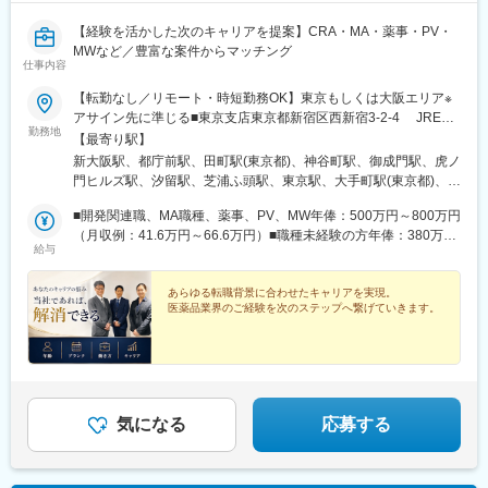
【経験を活かした次のキャリアを提案】CRA・MA・薬事・PV・
MWなど／豊富な案件からマッチング
仕事内容
【転勤なし／リモート・時短勤務OK】東京もしくは大阪エリア※
アサイン先に準じる■東京支店東京都新宿区西新宿3-2-4 JRE西
勤務地
新宿テラス5F＜アクセス＞各線「新宿駅」南口より徒歩10分※地
【最寄り駅】
下道「0-1」出口より徒歩1分＜クライアント先／東京都内＞港
新大阪駅、都庁前駅、田町駅(東京都)、神谷町駅、御成門駅、虎ノ
区、千代田区、中央区、品川区、世田谷区、大田区、渋谷区、豊
門ヒルズ駅、汐留駅、芝浦ふ頭駅、東京駅、大手町駅(東京都)、築
島区、他■大阪本社大阪府大阪市淀川区宮原3-5-36新大阪トラスト
地駅、京橋駅(東京都)、日本橋駅(東京都)、大崎駅、二子玉川駅、
タワー19F＜アクセス＞「新大阪駅」より徒歩4分＜クライアント
■開発関連職、MA職種、薬事、PV、MW年俸：500万円～800万円
蒲田駅、千駄ケ谷駅、恵比寿駅、池袋駅、大阪駅、心斎橋駅、神
先／大阪府・兵庫県・京都府など＞大阪市北区、大阪市中央区、
（月収例：41.6万円～66.6万円）■職種未経験の方年俸：380万円
戸三宮駅(阪神)、渡辺橋駅、本町駅、打出駅、大阪ビジネスパーク
給与
大阪市淀川区、兵庫県神戸市、他※受動喫煙対策：あり（オフィス
～500万円（月収例：31.6万円～41.6万円）・年俸の1／12を毎月
駅、淀屋橋駅、貿易センター駅、守口市駅、平城山駅、長堀橋
内禁煙／アサイン先に準ずる）======POINT======★経験を活
支給いたします。・経験・スキル等を総合的に考慮の上、算定し
駅、南新宿駅、三田駅(東京都)、六本木一丁目駅、新橋駅、二重橋
かせる多彩なキャリアパス★キャリアチェンジ・ブランク復帰歓
ます。・残業代、交通費、出張日当は別途全額支給いたしま
あらゆる転職背景に合わせたキャリアを実現。
前駅、築地市場駅、宝町駅(東京都)、新富町駅(東京都)、三越前
医薬品業界のご経験を次のステップへ繋げていきます。
迎★リモート・時短勤務相談可★年間休日127日／残業月平均10
す。・年齢や定年による年収変動はありません。【年収例】経験
駅、大崎広小路駅、二子新地駅、京急蒲田駅、北参道駅、都電雑
時間程度★50代・60代の入社実績多数★嘱託社員制度あり★取引
や専門性を考慮し、ポジション・待遇を決定しています。・年収
司ケ谷駅、西梅田駅、東三国駅、中之島駅、阿波座駅、京橋駅(大
先300社超・案件120以上
525万円（CRA／30代前半）・年収550万円（MA／30代前半）・
阪府)、肥後橋駅、梅田駅(地下鉄)、土居駅(大阪府)、松屋町駅、新
年収650万円（薬事／40代前半）・年収410万円（内勤サポート・
宿駅、麻布十番駅、虎ノ門駅、竹橋駅、東銀座駅、銀座一丁目
職種未経験／20代後半）・年収660万円（薬事／60代・嘱託社員
駅、月島駅、茅場町駅、五反田駅、国立競技場駅、東池袋駅、大
入社）
阪梅田駅(阪神線)、四ツ橋駅、東淀川駅、三宮・花時計前駅、大阪
気になる
応募する
城公園駅、大江橋駅、太子橋今市駅