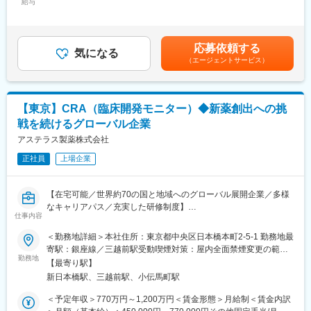
給与
～666,666円（12分割）＜昇給有無＞有＜残業手当＞有＜給与補
製薬メーカーでの勤務を経験することで、キャリアアップを図る
関・医療機器企業への多面的なサポートを展開しています。ま
足＞※給与詳細は、経験・スキルを考慮した上で決定。■昇給：年
ことができます。
た、健康産業を対象としたBPOサービスやITサービスを通じて、
1回（4月）■時間外手当：管理監督者の場合、時間外手当の支給
※日系製薬メーカーへ配属予定／条件に合致しない場合も複数ある
製薬企業や医療機関の基盤づくりをサポート。これら多様な事業
対象外スタッフ職で入社の場合、時間外手当は別途支給されま
他プロジェクトでのご提案いたします。
の相乗効果によって、健康産業の業務を幅広く支援しています。
応募依頼する
気になる
す。賃金はあくまでも目安の金額であり、選考を通じて上下する
（エージェントサービス）
可能性があります。月給(月額)は固定手当を含めた表記です。
■外部就労プロジェクトについて：
変更の範囲：会社の定める業務
～「配属される」のではなく、「キャリアを選ぶ」CRAへ～
アポプラスステーションの外部就労型CRAは、就業前に派遣先と
【東京】CRA（臨床開発モニター）◆新薬創出への挑
の面談があり、試験内容や役割を理解したうえでキャリアを選択
できるため、
戦を続けるグローバル企業
「どんな経験を積みたいか」を考えながら主体的にキャリア形成
アステラス製薬株式会社
ができることが特徴です。
また、製薬メーカーの就労環境で勤務いただくため、過度な残業
正社員
上場企業
は無く、ワークライフバランスを重視した働き方が可能です。
さらに、製薬メーカー社員と同様の教育・研修を受講できる機会
【在宅可能／世界約70の国と地域へのグローバル展開企業／多様
もあり、専門性を高めながら成長することができる環境です。
なキャリアパス／充実した研修制度】
（成果や評価に応じて就業先メーカーへ転籍した実績もございま
仕事内容
CRAとして以下の仕事内容をお任せします。
す。）
＜勤務地詳細＞本社住所：東京都中央区日本橋本町2-5-1 勤務地最
■業務内容：
また、当社では外部就労型だけでなく受託型案件も保有している
寄駅：銀座線／三越前駅受動喫煙対策：屋内全面禁煙変更の範
・医療機関選定（Site Selection）
ため、将来的にはマネジメントやスペシャリスト職、本社での新
勤務地
囲：会社の定める事業所（リモートワーク含む）
【最寄り駅】
・事前評価訪問（Pre-Trial Assessment）
たな業務への挑戦など、多様なキャリアパスを描くことが可能で
新日本橋駅、三越前駅、小伝馬町駅
・被験者募集・継続参加施策の立案・推進
す。
・施設立ち上げ（Site Activation／Initiation）
・外資系製薬メーカー（オンコロジー、CNS、皮膚科、眼科、循
＜予定年収＞770万円～1,200万円＜賃金形態＞月給制＜賃金内訳
・オンサイトおよびリモートモニタリング
環器領域）※グローバルスタディ有り