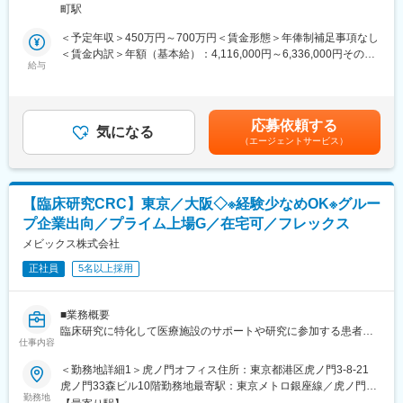
ビル9階勤務地最寄駅：京阪本線・地下鉄御堂筋線／淀屋橋駅受動
町駅
・ IRB申請資料作成補助
喫煙対策：屋内全面禁煙変更の範囲：会社の定める事業所（リモ
・ スタートアップミーティング
ートワーク含む）
＜予定年収＞450万円～700万円＜賃金形態＞年俸制補足事項なし
・ クエリ対応
＜賃金内訳＞年額（基本給）：4,116,000円～6,336,000円その他
・ SDV
給与
固定手当/月：20,000円～200,000円固定残業手当/月：71,500円～
・ 症例登録促進
111,000円（固定残業時間30時間0分/月）超過した時間外労働の
・ SAE対応
残業手当は追加支給＜月額＞434,500円～839,000円（12分割）
（一律手当を含む）＜昇給有無＞有＜残業手当＞有＜給与補足＞※
応募依頼する
■ポジション魅力（★臨床研究CRAという存在★
気になる
基本給に加え、外勤手当の支給があります。（月額固定20,000
（エージェントサービス）
臨床研究は治験に比べて運用の自由度が高く、プロジェクトリー
円）※基本給に加え、賞与の支給があります。（年2回、業績に連
ダーが設計したオペレーションのもと、施設と社内をつなぎなが
動）※給与詳細は、選考結果・経験・前職年収に応じて決定しま
らモニタリングに専念することが出来ます。
す。賃金はあくまでも目安の金額であり、選考を通じて上下する
将来的には、経験・スキルに応じてプロジェクトリーダーへステ
可能性があります。月給(月額)は固定手当を含めた表記です。
【臨床研究CRC】東京／大阪◇※経験少なめOK※グルー
ップアップできるキャリアパスをご用意しています（20代でプロ
プ企業出向／プライム上場G／在宅可／フレックス
ジェクトリーダーの事例複数あり）。
※CRA → サブリーダー → PL
メビックス株式会社
（20代でPL複数、PLのバックには管理職がプロジェクトマネジャ
正社員
5名以上採用
ーとしてつく体制なので安心）
■医療×ITの新しい研究に関われる
■業務概要
ウェアラブル、画像AI、アプリ等のデジタル案件や、希少疾患・
臨床研究に特化して医療施設のサポートや研究に参加する患者さ
探索研究など臨床現場直結のテーマが増加。
仕事内容
んのサポートを対応して頂きます。当社の支援する臨床研究は世
PLへステップアップすると、プロトコル～論文/学会発表まで触れ
に出ている薬や医療機器の可能性に繋がるエビデンス創出の他、
＜勤務地詳細1＞虎ノ門オフィス住所：東京都港区虎ノ門3-8-21
ることができます。
AIやウェアラブルデバイス等新しい技術を用いたエビデンス創出
虎ノ門33森ビル10階勤務地最寄駅：東京メトロ銀座線／虎ノ門駅
もあります
勤務地
受動喫煙対策：屋内全面禁煙＜勤務地詳細2＞大阪オフィス住所：