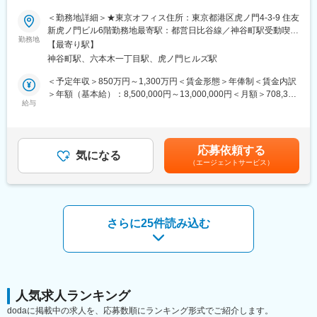
プロジェクトの健全な運営を支援します。
す。
＜勤務地詳細＞★東京オフィス住所：東京都港区虎ノ門4-3-9 住友
チームマネジメントにおいては、高い成果を生み出す臨床プロジ
■仕事内容：
新虎ノ門ビル6階勤務地最寄駅：都営日比谷線／神谷町駅受動喫煙
ェクトチームの構築・育成を担い、メンバーへの指導、コーチン
・担当チーム（目安：10-20名規模）のリソース配分、採用、育
勤務地
対策：屋内全面禁煙変更の範囲：会社の定める事業所
グ、メンタリングを実施します。リソース計画や課題管理を通じ
【最寄り駅】
成、およ
てチーム運営を最適化し、円滑なコミュニケーションと協働を促
神谷町駅、六本木一丁目駅、虎ノ門ヒルズ駅
びパフォーマンスマネジメントを実施
進します。
・各試験のSite Activation（Feasibility～Activation）がチームによ
＜予定年収＞850万円～1,300万円＜賃金形態＞年俸制＜賃金内訳
加えて、規制当局や倫理委員会への申請・文書管理の監督、新規
り適切
＞年額（基本給）：8,500,000円～13,000,000円＜月額＞708,333
案件獲得に向けた提案活動（Bid Defense）への参加など、ビジネ
に計画・実行されるよう、体制構築、育成および必要な支援を通
給与
円～1,083,333円（12分割）＜昇給有無＞有＜残業手当＞無＜給
ス開発面にも貢献いただきます。臨床試験の成功に向け、プロジ
じて担保
与補足＞※上記はあくまで想定レンジであり、最終的な年収はご経
ェクト全体をリードする重要なポジションです。
する
験・スキルに応じて決定いたします。賃金はあくまでも目安の金
・Utilization、KPI、デリバリー指標をモニタリングし、継続的改
額であり、選考を通じて上下する可能性があります。月給(月額)は
■働き方
応募依頼する
善を実
気になる
固定手当を含めた表記です。
・転勤無
（エージェントサービス）
行
・フルフレックス
・Headcount planningおよびキャパシティ計画に基づき、業務需
要に応
変更の範囲：会社の定める業務
じた最適な体制を構築し運営
・BDおよびProposal活動に参画し、立ち上げ戦略、リソース計画
さらに25件読み込む
および
コスト観点から案件獲得を支援
・プロセス改善およびオペレーション効率化を推進し、siteおよび
顧客満
足度の向上を図る
・規制・GCP・社内SOPに準拠した業務遂行を担保し、監査・査
人気求人ランキング
察対応を
dodaに掲載中の求人を、応募数順にランキング形式でご紹介します。