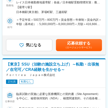
レイス日本橋勤務地最寄駅：各線／日本橋駅受動喫煙対策：敷地
■面談内容：
勤務地
内喫煙可能場所あり変更の範囲：会社の定める事業所
■キャリアステップ
【最寄り駅】
当社では企業情報は業務内容に関する内容だけでなく、「業界か
出向先の業務形態を理解いただき、それに合わせたコミュニケー
日本橋駅(東京都)、茅場町駅、三越前駅
ら離れる人を一人でも少なくすること」を目的にキャリア相談を
ションをクライアントや医療機関スタッフととれると判断できた
行っております。
＜予定年収＞500万円～800万円＜賃金形態＞年俸制＜賃金内訳＞
SVには、PL業務を担っていただきます
今後の市場予測をもとに、CRAとしてどのようなキャリア構築を
年額（基本給）：5,000,000円～8,000,000円＜月額＞416,666円
徐々にPLサポートから関わっていただき、PLに任命された後も、
考えるべきか、また外部就労の場合だとどのようなキャリアを歩
給与
～666,666円（12分割）＜昇給有無＞有＜残業手当＞有＜給与補
PMのサポートは継続していきます
めるのか、可能な限り具体的な案件なども紹介いたします。
足＞※給与詳細は、経験・スキルを考慮した上で決定。■昇給：年
単施設のみ案件のPLを入社2年後あたりから、その後施設数や症
※ご紹介できる案件の有無に関わらず、面談は100％実施いたしま
1回（4月）■時間外手当：管理監督者の場合、時間外手当の支給
例数が大きい案件へと徐々に担当できる案件の規模を上げていき
す
対象外スタッフ職で入社の場合、時間外手当は別途支給されま
ます
応募依頼する
気になる
す。賃金はあくまでも目安の金額であり、選考を通じて上下する
（エージェントサービス）
■外部就労プロジェクトについて：
可能性があります。月給(月額)は固定手当を含めた表記です。
■ポジション魅力
～「配属される」のではなく、「キャリアを選ぶ」CRAへ～
★最先端の臨床研究（今後の伸びしろ領域）に貢献できる
アポプラスステーションの外部就労型CRAは、就業前に派遣先と
・エムスリーグループの最先端医療案件とのコラボレーションも
の面談があり、試験内容や役割を理解したうえでキャリアを選択
多く、AI開発、データジェネレーション、リモート臨床研究など
【東京】SSU（治験の施設立ち上げ）～転勤・出張無
できるため、
の最先端領域に携わることができます。
／在宅可／CRA経験を生かせる～
「どんな経験を積みたいか」を考えながら主体的にキャリア形成
ができることが特徴です。
Ｆｏｒｔｒｅａ Ｊａｐａｎ株式会社
■出向先
また、製薬メーカーの就労環境で勤務いただくため、過度な残業
企業名：クリニカルポーター株式会社
正社員
転勤なし
は無く、ワークライフバランスを重視した働き方が可能です。
住所：東京都港区赤坂1-11-44赤坂インターシティ
さらに、製薬メーカー社員と同様の教育・研修を受講できる機会
事業内容：治験及び臨床研究実施医療機関の支援業務
もあり、専門性を高めながら成長することができる環境です。
臨床試験の実施に必要な医療機関との契約書（Site Agreement）
（成果や評価に応じて就業先メーカーへ転籍した実績もございま
変更の範囲：会社の定める業務
を中心に、秘密保持契約（NDA）、補償関連契約、その他各種契
す。）
仕事内容
約の作成、レビュー、交渉および締結支援を担当いただきます。
臨床試験チームや社内関係部署、医療機関と連携しながら、契約