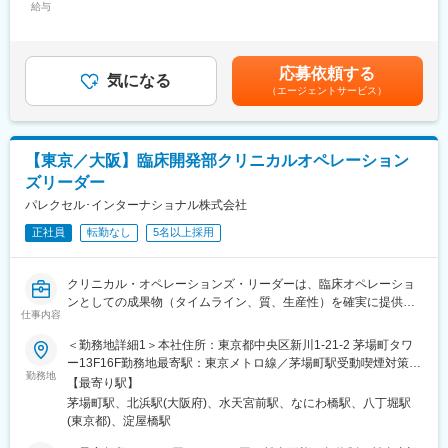
給与
円～833,333円（12分割）＜昇給有無＞有＜残業手当＞有＜給与
・治験計画：治験実施のための治験実施計画書作成
変更の範囲：会社の定める業務
補足＞■経験、能力、資格を考慮の上で決定します。■昇給年1回
・臨床試験立案、依頼者方針の策定、そのサポート業務
（5月）賃金はあくまでも目安の金額であり、選考を通じて上下す
・Key Opinion Leaderの対応：医学専門家、効果安全性評価委員
る可能性があります。月給(月額)は固定手当を含めた表記です。
会との協議・連携
応募依頼する
気になる
（エージェントサービス）
■同社の魅力： 2005年に設立した派遣型＋受託型のハイブリッド
CROで、現在は派遣7：3受託の割合となっています。現在受託案
件も右肩上がりで増加中。
【東京／大阪】臨床開発部クリニカルオペレーション
ズリーダー
変更の範囲：会社の定める業務
パレクセル･インターナショナル株式会社
正社員
転勤なし
5名以上採用
クリニカル・オペレーションズ・リーダーは、臨床オペレーショ
ンとしての成果物（タイムライン、質、生産性）を確実に提供す
仕事内容
るために、プロジェクトリーダーやスポンサーと連携を取りなが
ら、クリニカルチームを取りまとめ、プロジェクトにおける臨床
＜勤務地詳細1＞本社住所：東京都中央区新川1-21-2 茅場町タワ
オペレーション戦略の実施全般において、説明責任を負います。
ー13F16F勤務地最寄駅：東京メトロ線／茅場町駅受動喫煙対策：
なお、プロジェクトリーダーが任命されていないような小規模な
勤務地
屋内全面禁煙＜勤務地詳細2＞大阪本社住所：大阪府大阪市中央区
【最寄り駅】
プロジェクトにおいては、プロジェクトリーダーとしての役割も
今橋2-5-8 トレードピア淀屋橋18階勤務地最寄駅：地下鉄・京阪
茅場町駅、北浜駅(大阪府)、水天宮前駅、なにわ橋駅、八丁堀駅
担います。
線／淀屋橋、北浜駅受動喫煙対策：屋内全面禁煙変更の範囲：会
(東京都)、淀屋橋駅
責任者として任命された業務は、グローバルリサーチオペレーシ
社の定める事業所
ョンの全ての規律を含むものとします。