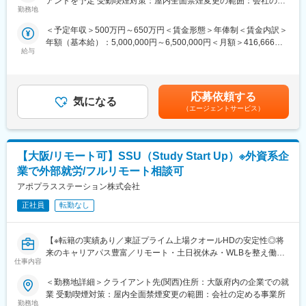
アントを予定 受動喫煙対策：屋内全面禁煙変更の範囲：会社の定
は、施設との契約書類の作成やIRB（医療倫理審査委員会）への申
勤務地
■その他：
める事業所（リモートワーク含む）
請書類作成を行います。また、治験実施計画書や治験薬概要書、
当社の強み：https://www.eps.co.jp/ja/recruit/strength.php
＜予定年収＞500万円～650万円＜賃金形態＞年俸制＜賃金内訳＞
同意説明文書などの作成も含まれます。フルリモート勤務も可能
業務内容について：https://www.eps.co.jp/ja/recruit/service.php
年額（基本給）：5,000,000円～6,500,000円＜月額＞416,666円
で、柔軟な働き方を実現できます。
給与
～541,666円（12分割）＜昇給有無＞有＜残業手当＞有＜給与補
変更の範囲：会社の定める業務
足＞※給与詳細は、経験・スキルを考慮した上で決定。■昇給：年
■職務詳細：
1回（4月）■時間外手当：管理監督者の場合、時間外手当の支給
・施設契約書類やIRB申請書類の作成
対象外スタッフ職で入社の場合、時間外手当は別途支給されま
・治験実施計画書、治験薬概要書、同意説明文書の作成
応募依頼する
気になる
す。賃金はあくまでも目安の金額であり、選考を通じて上下する
・関連部署との調整業務
（エージェントサービス）
可能性があります。月給(月額)は固定手当を含めた表記です。
・治験関連の資料保管・文書作成業務
■外部就労プロジェクトについて：
【大阪/リモート可】SSU（Study Start Up）※外資系企
～「配属される」のではなく、「キャリアを選ぶ」CRAへ～
アポプラスステーションの外部就労型は、就業前に派遣先との面
業で外部就労/フルリモート相談可
談があり、試験内容や役割を理解したうえでキャリアを選択でき
アポプラスステーション株式会社
るため、
「どんな経験を積みたいか」を考えながら主体的にキャリア形成
正社員
転勤なし
ができることが特徴です。
また、製薬メーカーの就労環境で勤務いただくため、過度な残業
【※転籍の実績あり／東証プライム上場クオールHDの安定性◎将
は無く、ワークライフバランスを重視した働き方が可能です。
来のキャリアパス豊富／リモート・土日祝休み・WLBを整え働き
さらに、製薬メーカー社員と同様の教育・研修を受講できる機会
仕事内容
方改善】
もあり、専門性を高めながら成長することができる環境です。
■業務概要：
（成果や評価に応じて就業先メーカーへ転籍した実績もございま
＜勤務地詳細＞クライアント先(関西)住所：大阪府内の企業での就
治験のスタートアップ業務全般を担当いただきます。具体的に
す。）
業 受動喫煙対策：屋内全面禁煙変更の範囲：会社の定める事業所
は、施設との契約書類の作成やIRB（医療倫理審査委員会）への申
勤務地