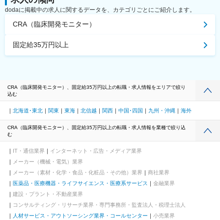
dodaに掲載中の求人に関するデータを、カテゴリごとにご紹介します。
CRA（臨床開発モニター）
固定給35万円以上
CRA（臨床開発モニター）、固定給35万円以上の転職・求人情報をエリアで絞り
込む
北海道･東北
関東
東海
北信越
関西
中国･四国
九州・沖縄
海外
CRA（臨床開発モニター）、固定給35万円以上の転職・求人情報を業種で絞り込
む
IT・通信業界
インターネット・広告・メディア業界
メーカー（機械・電気）業界
メーカー（素材・化学・食品・化粧品・その他）業界
商社業界
医薬品・医療機器・ライフサイエンス・医療系サービス
金融業界
建設・プラント・不動産業界
コンサルティング・リサーチ業界・専門事務所・監査法人・税理士法人
人材サービス・アウトソーシング業界・コールセンター
小売業界