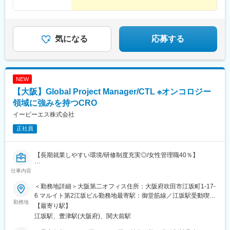
丈夫です。徐々に名前を知ってもらって、自然と話の輪の中に入
え決定します。・未経験・経験浅めの方もご応募可能です。スキ
れるようになったり、配属先で新しい仕事を任せられたり、自分
ル・ポテンシャルに応じて個別に条件を提示いたします。【年収
の働きを認められたと感じられる瞬間がきっと訪れるはずで
例】年収525万円（CRA／30 代前半）年収550万円（MA／30 代
す！」
前半）年収650万円（薬事／40 代前半）年収410万円（内勤サポ
気になる
応募する
ート・業界未経験／20 代後半）年収660万円（薬事／60 代・嘱託
社員入社）
NEW
【大阪】Global Project Manager/CTL ※オンコロジー
領域に強みを持つCRO
イーピーエス株式会社
正社員
【長期就業しやすい環境/研修制度充実◎/女性管理職40％】
仕事内容
■業務内容：
・海外製薬会社・バイオベンチャー・研究機関から依頼されたプ
＜勤務地詳細＞大阪第二オフィス住所：大阪府吹田市江坂町1-17-
ロジェクト（企業治験、医師主導治験、製造販売後臨床試験、臨
6 マルイト第2江坂ビル勤務地最寄駅：御堂筋線／江坂駅受動喫煙
床研究）の進捗、品質、予算、ステークホルダー等を管理する業
勤務地
対策：屋内全面禁煙変更の範囲：会社の定める事業所
【最寄り駅】
務全般
江坂駅、豊津駅(大阪府)、関大前駅
・日本企業・研究機関から依頼された海外で実施するプロジェク
ト（企業治験、医師主導治験、製造販売後臨床試験、臨床研究）