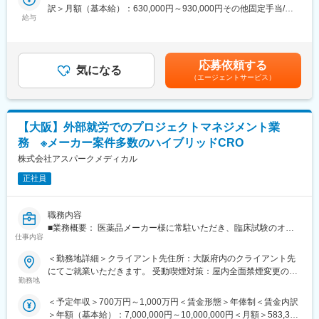
・オンサイトおよびリモートモニタリング
訳＞月額（基本給）：630,000円～930,000円その他固定手当/
・医療機関との関係構築・管理
給与
月：100,000円＜月給＞730,000円～1,030,000円＜昇給有無＞有
・クローズアウト活動
＜残業手当＞無＜給与補足＞※予定年収はあくまでも目安の金額で
・試験レベルでのモニタリング戦略立案
あり、選考を通じて決定します。※その他固定手当：裁量労働手当
・Site ManagerおよびCRAの育成・指導
(職務給に内包）■賞与：年1回■昇給：年1回（7月）賃金はあくま
応募依頼する
本ポジションはSite Management Leadへレポートし、マトリクス
気になる
でも目安の金額であり、選考を通じて上下する可能性がありま
（エージェントサービス）
組織の中でグローバル試験チームと連携しながら業務を遂行しま
す。月給(月額)は固定手当を含めた表記です。
す。
【大阪】外部就労でのプロジェクトマネジメント業
■働き方について：
務 ※メーカー案件多数のハイブリッドCRO
・裁量労働制
・オフィスへの出社頻度は現在、週2－3、４日程※フルリモート
株式会社アスパークメディカル
不可
正社員
・定期的な国内出張を伴います（月1～2回／2か月に1回程度）。
職務内容
■企業の特徴／魅力：
■業務概要： 医薬品メーカー様に常駐いただき、臨床試験のオペ
当社は、世界約70の国と地域でビジネスを展開するグローバル企
仕事内容
レーションをお任せします。
業であり、最先端のライフサイエンス・イノベーターとして知ら
＜勤務地詳細＞クライアント先住所：大阪府内のクライアント先
れています。医療の最前線で科学の進歩を実現し、患者さんの
■具体的な業務内容 ：
にてご就業いただきます。 受動喫煙対策：屋内全面禁煙変更の範
「価値」に変えることを目指しています。また、社員一人ひとり
・治験実施医療機関における治験実施状況の確認や、委託先の管
勤務地
囲：会社の定める事業所（リモートワーク含む）
の成長を大切にし、働きやすい環境と充実した福利厚生制度を備
理、オーバーサイト
えています。キャリアアップの機会も多く、自身の成長を実感し
＜予定年収＞700万円～1,000万円＜賃金形態＞年俸制＜賃金内訳
・施設での治験実施管理、症例登録の促進、CROマネジメント、
ながら働くことができます。
＞年額（基本給）：7,000,000円～10,000,000円＜月額＞583,333
リスクマネジメント