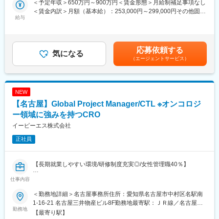
＜予定年収＞650万円～900万円＜賃金形態＞月給制補足事項なし
の進捗、品質、予算、ステークホルダー等を管理する業務全般を
＜賃金内訳＞月額（基本給）：253,000円～299,000円その他固定
担当、現地PMを含む海外関係会社のコーディネート
給与
手当/月：199,000円～227,000円＜月給＞452,000円～526,000円
＜昇給有無＞有＜残業手当＞有＜給与補足＞※上記年収はあくまで
■当ポジションの特徴：
目安であり、経験・能力・資格等考慮し、同社規程に則して決定
・海外顧客のありとあらゆる臨床開発案件の対応をするため、最
します。■昇給：年1回（10月）■賞与：年2回（6月・12月）賃金
応募依頼する
新の医薬品開発や画期的な研究に携わることができます
気になる
はあくまでも目安の金額であり、選考を通じて上下する可能性が
（エージェントサービス）
・自らの交渉力と社内・社外への調整力、臨床開発の経験を駆使
あります。月給(月額)は固定手当を含めた表記です。
して難局を乗り切ってミッションを完了する楽しさがあります
・実務経験の蓄積、自己啓発によるスキル向上にて、Senior
Project Manager, Consultant (Subject Matter Expert)やLine
NEW
Managerへのキャリアが開けます
【名古屋】Global Project Manager/CTL ※オンコロジ
・海外顧客や海外ベンダーとの対応があるため、在宅勤務を活用
した柔軟な勤務が可能です
ー領域に強みを持つCRO
イーピーエス株式会社
【同社の魅力】
正社員
■キャリアパス：
「組織の長としてメンバー育成や事業の成長に貢献する」、「プ
ロフェッショナルとして専門性をとことん突き詰める」、「ビジ
【長期就業しやすい環境/研修制度充実◎/女性管理職40％】
ネスリーダーとして顧客に付加価値を提供する」等々、個人の経
験や適性、希望に応じたキャリアパスが用意されています。さら
仕事内容
■業務内容：
に、適材適所・組織活性化を目的に、EPSグループ内の他職種へ
・海外製薬会社・バイオベンチャー・研究機関から依頼されたプ
チャレンジすることが可能で自律的なキャリアチェンジができる
＜勤務地詳細＞名古屋事務所住所：愛知県名古屋市中村区名駅南
ロジェクト（企業治験、医師主導治験、製造販売後臨床試験、臨
「社内公募」「自己申告」などの制度も整備されております。
1-16-21 名古屋三井物産ビル8F勤務地最寄駅：ＪＲ線／名古屋駅
床研究）の進捗、品質、予算、ステークホルダー等を管理する業
勤務地
■その他：
受動喫煙対策：屋内全面禁煙変更の範囲：会社の定める事業所
【最寄り駅】
務全般
当社の強み：https://www.eps.co.jp/ja/recruit/strength.php