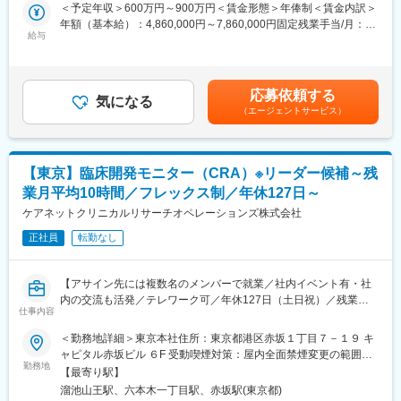
■担当案件：
＜予定年収＞600万円～900万円＜賃金形態＞年俸制＜賃金内訳＞
出張はアサインされたプロジェクトにより発生する可能性がござ
ケアネット社の紹介による受託または製薬メーカー派遣が中心で
年額（基本給）：4,860,000円～7,860,000円固定残業手当/月：
いますが、出張以外はテレワークができる環境です。
す
給与
95,000円（固定残業時間30時間0分/月）超過した時間外労働の残
■社風
■組織構成：
業手当は追加支給＜月額＞500,000円～750,000円（12分割）（一
社長との距離が近く社員のアイデアを重要視する雰囲気です。社
臨床開発推進部：23名(男性12名、女性11名)
律手当を含む）＜昇給有無＞有＜残業手当＞有＜給与補足＞■昇
員からの声をしっかり制度化し、福利厚生の改善も積極的に行い
■サポート体制：
給：年1回／4月（1年間の成果に基づき決定）■賞与：会社業績に
ます
応募依頼する
チームで案件に入っており、ベテランもいるためしっかりフォロ
気になる
より決算賞与支給の場合あり賃金はあくまでも目安の金額であ
■当社について
（エージェントサービス）
ーを受けながら働ける環境です。また部長クラスの社員と月1回程
り、選考を通じて上下する可能性があります。月給(月額)は固定手
2016年設立。創業メンバーは、これまでCROの分野で活躍し、豊
度1on1を実施しており、業務の進捗や悩み相談があれば受けてい
当を含めた表記です。
富な実績をもつプロフェッショナルたちです。2022年にケアネッ
ます。
トグループの傘下に入りました。これまで以上に製薬企業や医療
■ポジションの魅力
機関とのパイプが強くなり、グループ内での相乗効果を高めてま
【東京】臨床開発モニター（CRA）※リーダー候補～残
・受諾型案件をマネジメントできる人材へと成長できる環境を用
いります。今後はグループ内の製薬企業（株式会社LinDo）の開
業月平均10時間／フレックス制／年休127日～
意
発部門を担い、メガファーマからの受託/派遣との二本柱でサービ
・ボトムアップ型の社風、社長も現場に入ることがあるほど現場
ケアネットクリニカルリサーチオペレーションズ株式会社
スを提供していく予定です。
主義の会社
正社員
転勤なし
・現場の悩みを吸い上げ改善していく社風
変更の範囲：会社の定める業務
・部長クラスの社員と月1回程度1on1を実施ており、業務の進捗
や悩み相談が可能
【アサイン先には複数名のメンバーで就業／社内イベント有・社
・製薬メーカー派遣等で経験を積むことができる
内の交流も活発／テレワーク可／年休127日（土日祝）／残業月
■就業環境
仕事内容
平均10時間】
・手厚い派遣・受託手当
■業務内容：
＜勤務地詳細＞東京本社住所：東京都港区赤坂１丁目７－１９ キ
派遣の場合単価にも依りますが、概ね月6万円～程度の手当てが付
臨床開発モニターとして製薬・医療機器メーカーから受諾臨床開
ャピタル赤坂ビル ６F 受動喫煙対策：屋内全面禁煙変更の範囲：
きます。
発業務をお任せします。オンコロジー案件やグローバル案件もあ
勤務地
会社の定める事業所
・働きやすい環境
【最寄り駅】
り、キャリアアップとプライベート両立が可能なポジションで
フレックスタイム制の導入、テレワーク制度、残業月平均10時間
溜池山王駅、六本木一丁目駅、赤坂駅(東京都)
す。