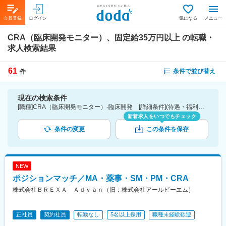
会員登録
ログイン
気になる
メニュー
CRA（臨床開発モニター）、固定給35万円以上
の転職・
求人検索結果
61
条件で並び替え
件
現在の検索条件
[職種]CRA（臨床開発モニター）-臨床開発 [詳細条件](待遇・福利厚生)固定給35万円以上
新着求人をいつでもチェック
条件の変更
この条件を保存
NEW
ポジションマッチ／MA・薬事・SM・PM・CRA
株式会社ＢＲＥＸＡ Ａｄｖａｎ（旧：株式会社アールピーエム）
正社員
契約社員
転勤なし
5名以上採用
職種未経験歓迎