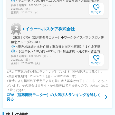
＜予定年収＞650万円～1,200万円＜賃金形態＞月給制特記事項なし＜賃金内訳＞月額（基本給）：340,000円～620,000円その他固定手当/月：110,000円～210,000円＜月給＞450,000円～830,000円＜昇給有無＞有＜残業手当＞有＜給与補足＞年収のモデルケース：・試験責任者経験3年目：800万円～1000万円・試験責任者経験5年目：860万円～1060万円※平均残業時間16時間/月、各種手当および昇級有無で幅あり賃金はあくまでも目安の金額であり、選考を通じて上下する可能性があります。月給(月額)は固定手当を含めた表記です。
掲載予定期間：
2026/6/25（木）
〜
2026/9/23（水）
気になる
更新日：
2026/7/1（水）
エイツーヘルスケア株式会社
【東京】CRA（臨床開発モニター）◆ワークライフバランス◎／伊
藤忠グループのCRO
＜勤務地詳細＞本社住所：東京都文京区小石川1-4-1 住友不動産後楽園ビル20階勤務地最寄駅：地下鉄三田線／春日駅受動喫煙対策：屋内全面禁煙変更の範囲：会社の定める事業所（リモートワーク含む）
＜予定年収＞470万円～636万円＜賃金形態＞月給制＜賃金内訳＞月額（基本給）：280,000円～380,000円＜月給＞280,000円～380,000円＜昇給有無＞有＜残業手当＞有＜給与補足＞■年収モデル：月給12ヶ月分＋賞与■賞与：年2回（標準支給月数：4.5ヶ月）■昇給：年1回・残業20時間した場合：520万～700万（月額32万～43万）※上記年収に別途残業代も支給致します。※表記の年収・月給はあくまで目安であり、前職・ご経験を考慮の上、決定致します。賃金はあくまでも目安の金額であり、選考を通じて上下する可能性があります。月給(月額)は固定手当を含めた表記です。
掲載予定期間：
2026/6/22（月）
〜
2026/9/20（日）
気になる
更新日：
2026/6/30（火）
※求人応募数の多い順にランキングしています（非公開求人は除く）。
※集計対象期間：2026/7/31（金）～2026/8/6（木）
※事情により掲載終了予定日よりも前に求人募集が終了していることもご
ざいます。その場合は当サイトから応募はできませんので、あらかじめご
了承ください。
CRA（臨床開発モニター）
の人気求人ランキングを詳しく
見る
求人の傾向