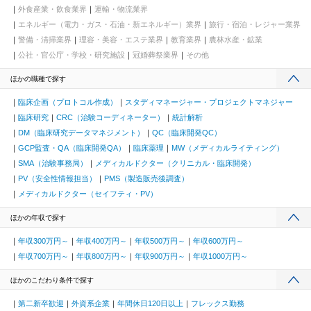
外食産業・飲食業界
運輸・物流業界
エネルギー（電力・ガス・石油・新エネルギー）業界
旅行・宿泊・レジャー業界
警備・清掃業界
理容・美容・エステ業界
教育業界
農林水産・鉱業
公社・官公庁・学校・研究施設
冠婚葬祭業界
その他
ほかの職種で探す
臨床企画（プロトコル作成）
スタディマネージャー・プロジェクトマネジャー
臨床研究
CRC（治験コーディネーター）
統計解析
DM（臨床研究データマネジメント）
QC（臨床開発QC）
GCP監査・QA（臨床開発QA）
臨床薬理
MW（メディカルライティング）
SMA（治験事務局）
メディカルドクター（クリニカル・臨床開発）
PV（安全性情報担当）
PMS（製造販売後調査）
メディカルドクター（セイフティ・PV）
ほかの年収で探す
年収300万円～
年収400万円～
年収500万円～
年収600万円～
年収700万円～
年収800万円～
年収900万円～
年収1000万円～
ほかのこだわり条件で探す
第二新卒歓迎
外資系企業
年間休日120日以上
フレックス勤務