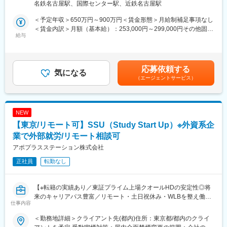
名鉄名古屋駅、国際センター駅、近鉄名古屋駅
・日本企業・研究機関から依頼された海外で実施するプロジェク
業務内容について：https://www.eps.co.jp/ja/recruit/service.php
ト（企業治験、医師主導治験、製造販売後臨床試験、臨床研究）
＜予定年収＞650万円～900万円＜賃金形態＞月給制補足事項なし
の進捗、品質、予算、ステークホルダー等を管理する業務全般を
変更の範囲：会社の定める業務
＜賃金内訳＞月額（基本給）：253,000円～299,000円その他固定
担当、現地PMを含む海外関係会社のコーディネート
給与
手当/月：199,000円～227,000円＜月給＞452,000円～526,000円
＜昇給有無＞有＜残業手当＞有＜給与補足＞※上記年収はあくまで
■当ポジションの特徴：
目安であり、経験・能力・資格等考慮し、同社規程に則して決定
・海外顧客のありとあらゆる臨床開発案件の対応をするため、最
します。■昇給：年1回（10月）■賞与：年2回（6月・12月）賃金
応募依頼する
新の医薬品開発や画期的な研究に携わることができます
気になる
はあくまでも目安の金額であり、選考を通じて上下する可能性が
（エージェントサービス）
・自らの交渉力と社内・社外への調整力、臨床開発の経験を駆使
あります。月給(月額)は固定手当を含めた表記です。
して難局を乗り切ってミッションを完了する楽しさがあります
・実務経験の蓄積、自己啓発によるスキル向上にて、Senior
Project Manager, Consultant (Subject Matter Expert)やLine
NEW
Managerへのキャリアが開けます
【東京/リモート可】SSU（Study Start Up）※外資系企
・海外顧客や海外ベンダーとの対応があるため、在宅勤務を活用
した柔軟な勤務が可能です
業で外部就労/リモート相談可
アポプラスステーション株式会社
【同社の魅力】
正社員
転勤なし
■キャリアパス：
「組織の長としてメンバー育成や事業の成長に貢献する」、「プ
ロフェッショナルとして専門性をとことん突き詰める」、「ビジ
【※転籍の実績あり／東証プライム上場クオールHDの安定性◎将
ネスリーダーとして顧客に付加価値を提供する」等々、個人の経
来のキャリアパス豊富／リモート・土日祝休み・WLBを整え働き
験や適性、希望に応じたキャリアパスが用意されています。さら
仕事内容
方改善】
に、適材適所・組織活性化を目的に、EPSグループ内の他職種へ
■業務概要：
チャレンジすることが可能で自律的なキャリアチェンジができる
＜勤務地詳細＞クライアント先(都内)住所：東京都/都内のクライ
治験のスタートアップ業務全般を担当いただきます。具体的に
「社内公募」「自己申告」などの制度も整備されております。