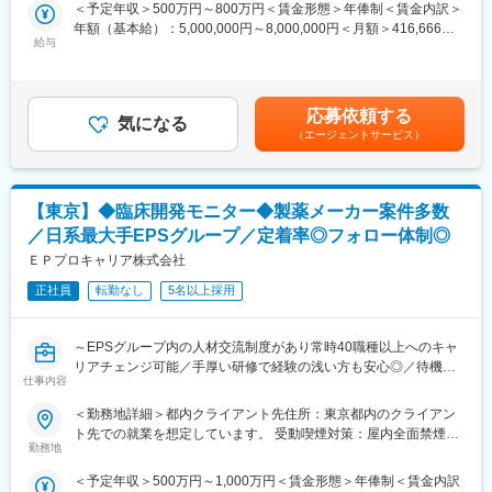
＜予定年収＞500万円～800万円＜賃金形態＞年俸制＜賃金内訳＞
運用するモニタリング、症例報告書チェック・回収、治験終了の
ご自身の「将来こうなりたい！この経験を積みたい！」という気
年額（基本給）：5,000,000円～8,000,000円＜月額＞416,666円
諸手続きなど臨床開発業務全般を行います。外部就労型を通じ、
持ちに向き合う会社です。キャリア形成に熱い営業担当がいる為
給与
～666,666円（12分割）＜昇給有無＞有＜残業手当＞有＜給与補
製薬メーカーでの勤務を経験することで、キャリアアップを図る
いつでも気軽に相談できます。1か月1回を目安にメンターとの定
足＞※給与詳細は、経験・スキルを考慮した上で決定。■昇給：年
ことができます。
期面談あり「業務、キャリアプラン、お悩み相談」等一緒に考え
1回（4月）■時間外手当：管理監督者の場合、時間外手当の支給
※日系製薬メーカーへ配属予定／条件に合致しない場合も複数ある
る事ができます。面談場所は会社やカフェ(業務状況によってはリ
対象外スタッフ職で入社の場合、時間外手当は別途支給されま
他プロジェクトでのご提案いたします。
モート対応も可)など、リラックスして話せる場所で行う為相談も
応募依頼する
気になる
す。賃金はあくまでも目安の金額であり、選考を通じて上下する
しやすい工夫をしています。
（エージェントサービス）
可能性があります。月給(月額)は固定手当を含めた表記です。
■外部就労プロジェクトについて：
～「配属される」のではなく、「キャリアを選ぶ」CRAへ～
■東証プライム上場・調剤大手のクオールHD傘下：
アポプラスステーションの外部就労型CRAは、就業前に派遣先と
東証プライム上場の大手調剤薬局チェーンを展開するクオールの
【東京】◆臨床開発モニター◆製薬メーカー案件多数
の面談があり、試験内容や役割を理解したうえでキャリアを選択
中核子会社です。CRO事業の一層の拡充を図るため、クオール
できるため、
RD（CRO）と統合し2017年4月より新生アポプラスステーション
／日系最大手EPSグループ／定着率◎フォロー体制◎
「どんな経験を積みたいか」を考えながら主体的にキャリア形成
として始動しております。
ＥＰプロキャリア株式会社
ができることが特徴です。
また、製薬メーカーの就労環境で勤務いただくため、過度な残業
正社員
転勤なし
5名以上採用
変更の範囲：会社の定める業務
は無く、ワークライフバランスを重視した働き方が可能です。
さらに、製薬メーカー社員と同様の教育・研修を受講できる機会
～EPSグループ内の人材交流制度があり常時40職種以上へのキャ
もあり、専門性を高めながら成長することができる環境です。
リアチェンジ可能／手厚い研修で経験の浅い方も安心◎／待機者
（成果や評価に応じて就業先メーカーへ転籍した実績もございま
仕事内容
なし・豊富な案件ラインナップ～
す。）
＜勤務地詳細＞都内クライアント先住所：東京都内のクライアン
■概要：
また、当社では外部就労型だけでなく受託型案件も保有している
ト先での就業を想定しています。 受動喫煙対策：屋内全面禁煙変
当社は、EPSグループの一員として、前身の「イーピーメイト
ため、将来的にはマネジメントやスペシャリスト職、本社での新
勤務地
更の範囲：会社の定める事業所（リモートワーク含む）
社」の頃から製薬メーカーや大手CROへのCRA派遣を中心に行っ
たな業務への挑戦など、多様なキャリアパスを描くことが可能で
＜予定年収＞500万円～1,000万円＜賃金形態＞年俸制＜賃金内訳
ています。
す。