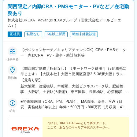
関西限定／内勤CRA・PMSモニター・PVなど／在宅勤
務あり
株式会社BREXA Advan(BREXAグループ（旧株式会社アールピーエ
ム）)
正社員
転勤なし
5名以上採用
職種未経験歓迎
【ポジションサーチ／キャリアチェンジOK】CRA・PMSモニタ
ー・内勤CRA・PV・薬事・統計解析等
仕事内容
【関西限定勤務／転勤なし】 リモートワーク併用可（※勤務先に
準じます）【大阪本社】大阪市淀川区宮原3-5-36新大阪トラスト
勤務地
タワー19F最寄り駅：新大阪駅＜東京研修センター＞東京都新宿
【最寄り駅】
区西新宿2-7-1 新宿第一生命ビルディング3F【アクセス】最寄り
新大阪駅、渡辺橋駅、本町駅、大阪ビジネスパーク駅、肥後橋
駅：新宿駅、都庁前駅、西新宿駅＜柔軟な働き方が可能＞※リモー
駅、大阪駅、土居駅(大阪府)、東三国駅、長堀橋駅、心斎橋駅、神
トワーク可※オフィスでの勤務希望の方は出社も可【★】活躍中の
戸三宮駅(阪神)、打出駅、貿易センター駅、平城山駅、都庁前駅、
先輩社員の声「製薬業界は未経験だったため、まずは小さなプロ
■開発関連職（CRA、PM、PL等）、MA職種、薬事、MW（目
中之島駅、阿波座駅、京橋駅(大阪府)、淀屋橋駅、大阪梅田駅(阪
ジェクトから参加して徐々に経験・スキルを磨いてスケールアッ
安：実務経験3年以上）年俸：500万円～800万円（月収例：41.6
神線)、梅田駅(地下鉄)、太子橋今市駅、松屋町駅、西新宿駅、大
給与
プしました。フォロー担当の営業さんが話しやすい方たちばかり
万円～66.6万円）■臨床開発職（内勤）、PV、DMなど（目安：実
阪城公園駅、大江橋駅、西梅田駅、守口市駅、東淀川駅、四ツ橋
で真摯に寄り添ってくれたのも、大きな不安なく業務に取り組め
務経験3年以上）年俸：380万円～500万円（月収例：31.6万円～
駅、三宮・花時計前駅、西新宿五丁目駅
た理由の一つだと思います。配属先に慣れるまで大変さを感じる
41.6万円）■職種未経験の方年俸：330万円～・年俸の1／12 を毎
7月1日、BREXA Advanとして再スタート。
ここで、あなたのキャリアを次のステージへ。
こともあるかもしれません。けれども、日々の仕事にしっかりと
月支給いたします。・残業代、交通費、出張日当は別途全額支給
向き合える方、コミュニケーションを大切にできる方であれば大
いたします。・上記年俸は目安であり、経験・スキルを考慮のう