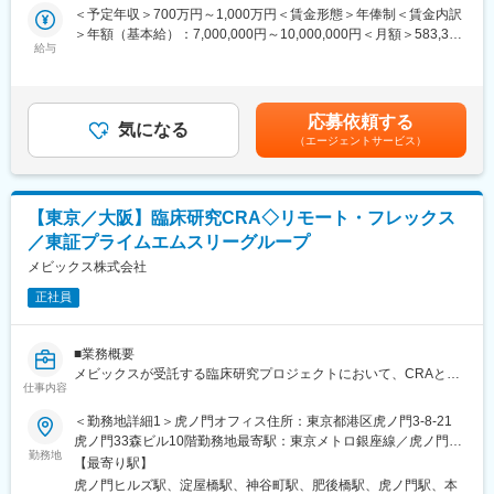
フレックスタイム制の導入、テレワーク制度、残業月平均10時間
＜予定年収＞700万円～1,000万円＜賃金形態＞年俸制＜賃金内訳
・施設での治験実施管理、症例登録の促進、CROマネジメント、
等、長期的に働きやすい環境が整っています。
＞年額（基本給）：7,000,000円～10,000,000円＜月額＞583,333
リスクマネジメント
出張はアサインされたプロジェクトにより発生する可能性がござ
給与
円～833,333円（12分割）＜昇給有無＞有＜残業手当＞有＜給与
・治験計画：治験実施のための治験実施計画書作成
いますが、出張以外はテレワークができる環境です。
補足＞■経験、能力、資格を考慮の上で決定します。■昇給年1回
・臨床試験立案、依頼者方針の策定、そのサポート業務
■社風
（5月）賃金はあくまでも目安の金額であり、選考を通じて上下す
・Key Opinion Leaderの対応：医学専門家、効果安全性評価委員
社長との距離が近く社員のアイデアを重要視する雰囲気です。社
る可能性があります。月給(月額)は固定手当を含めた表記です。
会との協議・連携
応募依頼する
員からの声をしっかり制度化し、福利厚生の改善も積極的に行い
気になる
（エージェントサービス）
ます
■同社の魅力： 2005年に設立した派遣型＋受託型のハイブリッド
■当社について
CROで、現在は派遣7：3受託の割合となっています。現在受託案
2016年設立。創業メンバーは、これまでCROの分野で活躍し、豊
件も右肩上がりで増加中。
富な実績をもつプロフェッショナルたちです。2022年にケアネッ
【東京／大阪】臨床研究CRA◇リモート・フレックス
トグループの傘下に入りました。これまで以上に製薬企業や医療
／東証プライムエムスリーグループ
機関とのパイプが強くなり、グループ内での相乗効果を高めてま
変更の範囲：会社の定める業務
メビックス株式会社
いります。今後はグループ内の製薬企業（株式会社LinDo）の開
発部門を担い、メガファーマからの受託/派遣との二本柱でサービ
正社員
スを提供していく予定です。
変更の範囲：会社の定める業務
■業務概要
メビックスが受託する臨床研究プロジェクトにおいて、CRAとし
仕事内容
て施設・症例の品質確保と進捗推進を担っていただきます。
＜勤務地詳細1＞虎ノ門オフィス住所：東京都港区虎ノ門3-8-21
■職務内容
虎ノ門33森ビル10階勤務地最寄駅：東京メトロ銀座線／虎ノ門駅
モニタリング業務全般
勤務地
受動喫煙対策：屋内全面禁煙＜勤務地詳細2＞大阪オフィス住所：
【最寄り駅】
・ 施設要件調査，試験担当医師要件調査
大阪府大阪市中央区平野町3-6-1 あいおいニッセイ同和損保御堂筋
虎ノ門ヒルズ駅、淀屋橋駅、神谷町駅、肥後橋駅、虎ノ門駅、本
・ 施設契約手続き