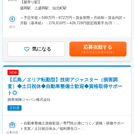
喫煙対策：屋内全面禁煙変更の範囲：会社の定める事業所（リモ
【最寄り駅】
らその後も、さまざまな力を身につけ、磨き、高め続けられる環
１．自動車損害調査
ートワーク含む）
盛岡駅、上盛岡駅、仙北町駅
境が整っています。
整備工場と修理範囲や修理計画・金額に関する折衝を行います。
・年間休日120日（土日祝）／所定労働時間09:00～17:00とワー
また、事故の事案担当者へ自動車調査結果に関する情報提供を行
＜予定年収＞599万円～872万円＜賃金形態＞月給制＜賃金内訳＞
クライフバランスの取りやすい環境です。
い、スムーズな解決に向けて支援を行います。
月額（基本給）：276,810円～428,728円固定残業手当/月：
■ご参考：技術アジャスターについて／社員インタビュー等も載っ
２．示談交渉
給与
92,570円～136,250円（固定残業時間40時間0分/月）超過した時
ていますのでぜひご覧ください。
事故の関係者へのヒアリングや、事故発生現場の計測調査、事故
間外労働の残業手当は追加支給＜月給＞369,380円～564,978円
https://www.sompo-japan-saiyo.com/sompo-
のシミュレーション再現等を通じて、事故当事者の合意を得て、
（一律手当を含む）＜昇給有無＞有＜残業手当＞有＜給与補足＞■
sp/adjuster/img/adjuster.pdf
解決していきます。
賞与：年2回（会社業績、評価による）■昇給：あり※賃金はあく
応募依頼する
■育成体制：
気になる
までも目安の金額であり、選考を通じて上下する可能性がありま
（エージェントサービス）
変更の範囲：会社の定める業務
技術アジャスター資格取得に向けて、自動車工学や関係法令、自
す。※各種手当てを規程に従い支給※技術アジャスター資格保有者
動車損害の適正評価等、専門知識を集合研修と実務研修（配属先
は優遇します。※超過した時間外労働の残業時間代は追加支給賃金
でのOJT研修）で学んでいただきます。
はあくまでも目安の金額であり、選考を通じて上下する可能性が
見習技術アジャスター資格を取得後は徐々に実務をキャッチアッ
あります。月給(月額)は固定手当を含めた表記です。
NEW
プいただきながら、初級、３級、２級と上位の資格取得を目指
【広島／エリア転勤型】技術アジャスター（損害調
し、アジャスターとしてのスキルを高められます。
会社としての研修だけでなく、先輩社員から勉強会やアドバイス
査）◆土日祝休◆自動車整備士歓迎◆資格取得サポー
をいただきながら、切磋琢磨できる環境です。
ト◎
■キャリアパス：
損害保険ジャパン株式会社
技術アジャスターとしての経験を積むことで、将来的にはリーダ
ー職や管理職への昇進の道が開けています。また、専門的な知識
正社員
を深めるための研修制度や資格取得支援制度も充実しており、自
己成長を図ることができます。キャリアアップを目指す方にとっ
て、最適な環境です。
～自動車整備士資格歓迎／専門性が身につく／資格・研修サポー
■魅力：
ト充実／土日祝日休み／福利厚生◎～
仕事内容