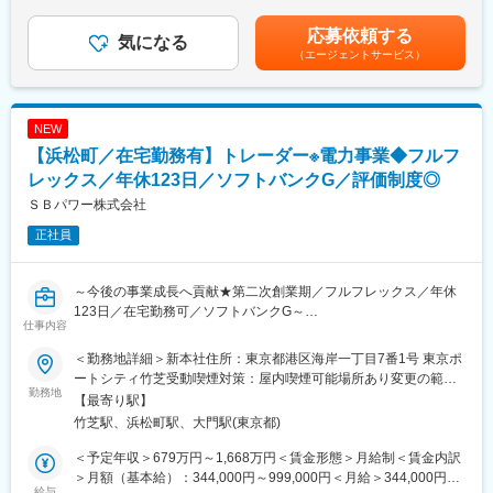
昇給有無＞有＜残業手当＞有＜給与補足＞※年収は経験・スキルに
■ポジションの魅力：
より応相談となります。賃金はあくまでも目安の金額であり、選
応募依頼する
・M＆Aエバンジェリストとしてのキャリア
気になる
考を通じて上下する可能性があります。月給(月額)は固定手当を含
（エージェントサービス）
・多数事業における事業全体の責任者
めた表記です。
・新規事業の立ち上げ責任者
など、当社では既存事業の拡大・成長及び、新規事業の開発を多
数進めているため、社内においてもさまざまなキャリアパスのチ
NEW
ャンスが存在しています。
【浜松町／在宅勤務有】トレーダー※電力事業◆フルフ
ご入社後、将来のキャリアパスについて上長と相談しながら、自
己実現も目指していける環境です。
レックス／年休123日／ソフトバンクG／評価制度◎
ＳＢパワー株式会社
変更の範囲：営業、管理、企画、新規事業開発、マーケティン
正社員
グ、人事、エンジニア、その他事業に関わる業務全般
～今後の事業成長へ貢献★第二次創業期／フルフレックス／年休
123日／在宅勤務可／ソフトバンクG～
仕事内容
■業務内容
＜勤務地詳細＞新本社住所：東京都港区海岸一丁目7番1号 東京ポ
市場全体の調査、制度対応、全体の展望を見通し、事業へのフィ
ートシティ竹芝受動喫煙対策：屋内喫煙可能場所あり変更の範
ードバックを行い、電源調達/販売戦略を策定。それに基づき、実
勤務地
囲：会社の定める事業所（リモートワーク含む）
【最寄り駅】
際の電力トレーディング、リスク計量、デリバティブ・ヘッジ、
竹芝駅、浜松町駅、大門駅(東京都)
収益改善に関わるフロント業務を担います。
＜予定年収＞679万円～1,668万円＜賃金形態＞月給制＜賃金内訳
■具体的な業務
＞月額（基本給）：344,000円～999,000円＜月給＞344,000円～
・電源調達/販売/取引先との折衝
給与