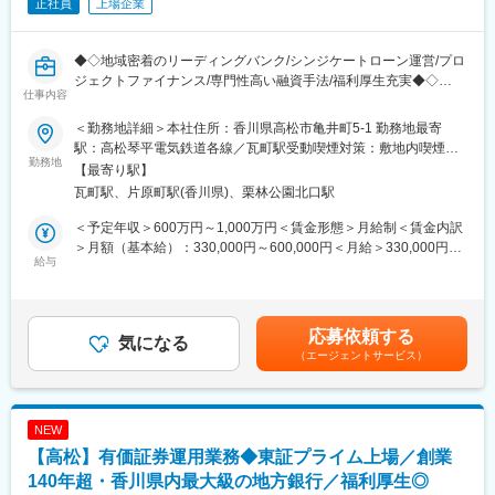
正社員
上場企業
東京都豊島区西池袋1-4-10
■当社の魅力：
◆◇地域密着のリーディングバンク/シンジケートローン運営/プロ
・当社はプライム上場、インターネット回線、電力、宅配水、保
ジェクトファイナンス/専門性高い融資手法/福利厚生充実◆◇
険、OA機器、携帯電話等法人向け、個人向けともに幅広い事業を
仕事内容
展開しており、景気変動にも強いです。また、当社は「積極投資
■採用背景：
による新しい商品やサービスを創り、それを業務提携したアライ
＜勤務地詳細＞本社住所：香川県高松市亀井町5-1 勤務地最寄
法人のお客さまのさまざまな事業ステージJにおける経営課題に対
アンスを組んで売ること」に注力しております。当社の新規サー
駅：高松琴平電気鉄道各線／瓦町駅受動喫煙対策：敷地内喫煙可
し、適切なファイナンス手法の提供により、金融面からお客さま
勤務地
ビスの条件は、「在庫を持たないこと」「設備投資を掛からない
能場所あり変更の範囲：会社の定める事業所
【最寄り駅】
の課題解決に取り組む業務に従事できる方を募集します。
こと」「ストックビジネス（お客様に売ったあと、月々の使用料
瓦町駅、片原町駅(香川県)、栗林公園北口駅
のサービスで収益が安定すること）」の3軸を中心としておりま
■業務概要：
す。そのため、ストックビジネスの売り上げのみで年間およそ
＜予定年収＞600万円～1,000万円＜賃金形態＞月給制＜賃金内訳
多様化するお客さま・地域のニーズや課題を、日々進歩する金融
1000億円となっており、安定した収益体制が確立しています。
＞月額（基本給）：330,000円～600,000円＜月給＞330,000円～
技術を「ワンストップ」で提供し、課題解決を図っていく集団で
給与
・当社は通信・携帯電話などのイメージが強いですが会員2,000万
600,000円＜昇給有無＞有＜残業手当＞有＜給与補足＞※経験スキ
す。
以上を保有する「EPARK」予約Webサービスや、M&Aによるグル
ル・職種・役職等に応じて決定します。■昇給：年1回（7月）■賞
＜具体的には＞
ープ拡大など多角化経営により事業を大きく展開しています。
与：年2回（6月、12月）※入社時期により変動賃金はあくまでも
・シンジケートローンやプロジェクトファイナンスなど専門性の
目安の金額であり、選考を通じて上下する可能性があります。月
応募依頼する
高い融資手法の運営・管理業務で、案件の組成から契約書の策定
気になる
変更の範囲：会社の定める業務
給(月額)は固定手当を含めた表記です。
（エージェントサービス）
などのアレンジメント
・契約期間中における権利・義務の履行を行うエージェント業務
■百十四銀行について：
NEW
1878（明治11）年11月1日、114番目の国立銀行として設立され
【高松】有価証券運用業務◆東証プライム上場／創業
た第百十四国立銀行としてスタートしました。明治、大正、昭
和、平成の四代にわたり、香川県経済の中心として、常にゆるぎ
140年超・香川県内最大級の地方銀行／福利厚生◎