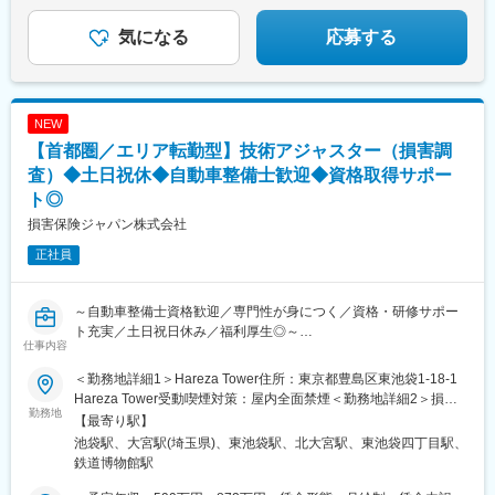
気になる
応募する
NEW
【首都圏／エリア転勤型】技術アジャスター（損害調
査）◆土日祝休◆自動車整備士歓迎◆資格取得サポー
ト◎
損害保険ジャパン株式会社
正社員
～自動車整備士資格歓迎／専門性が身につく／資格・研修サポー
ト充実／土日祝日休み／福利厚生◎～
仕事内容
■業務概要：
入社後は技術アジャスター資格取得後、保険金サービス部門で、
＜勤務地詳細1＞Hareza Tower住所：東京都豊島区東池袋1-18-1
自動車の損害調査・示談交渉をお任せします。
Hareza Tower受動喫煙対策：屋内全面禁煙＜勤務地詳細2＞損保
■職務詳細：
勤務地
ジャパン大宮第二ビル住所：埼玉県さいたま市大宮区桜木町4-82-
【最寄り駅】
１．自動車損害調査
1 損保ジャパン大宮第二ビル受動喫煙対策：屋内全面禁煙変更の
池袋駅、大宮駅(埼玉県)、東池袋駅、北大宮駅、東池袋四丁目駅、
整備工場と修理範囲や修理計画・金額に関する折衝を行います。
範囲：会社の定める事業所（リモートワーク含む）
鉄道博物館駅
また、事故の事案担当者へ自動車調査結果に関する情報提供を行
い、スムーズな解決に向けて支援を行います。