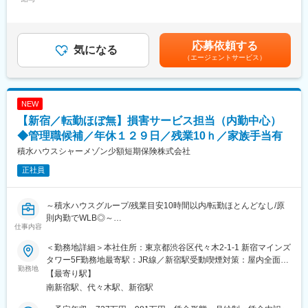
999,000円＜昇給有無＞有＜残業手当＞有＜給与補足＞※上記は目
・電力/燃料等の現物/先物取引実行、取引/口座管理（フロント業
安であり、給与条件は選考を通じて決定いたします。実際の時間
務）、取引に関連する社内折衝/決裁取得
外手当は、勤務実績に応じて変動します（上記は30時間相当で計
・電力トレーディング戦略検討、収益改善
算）■賞与：年2回、特別加算賞与 ※会社業績、個人別評価に応
応募依頼する
・契約内容の確認・交渉
気になる
じて変動■昇給：年1回■評価制度：貢献度評価、コア能力評価賃
（エージェントサービス）
・上層部へレポーティング及びその資料作成
金はあくまでも目安の金額であり、選考を通じて上下する可能性
があります。月給(月額)は固定手当を含めた表記です。
■ミッション
既存事業において安定した運営による収益の最大化と更なる事業
NEW
拡張をはかります。
【新宿／転勤ほぼ無】損害サービス担当（内勤中心）
■魅力
◆管理職候補／年休１２９日／残業10ｈ／家族手当有
◎ソフトバンクのエネルギー分野は近年で急成長しており、新規
積水ハウスシャーメゾン少額短期保険株式会社
ビジネスや他社とのアライアンスの検討に多く関われる
正社員
◎個人の任される業務分野も広く、個々のプロジェクト・施策～
事業全体に至るまで見る目が養われ、自己成長できる環境
◎小売電気事業のリスクヘッジを目的とした電力、燃料先物の調
～積水ハウスグループ/残業目安10時間以内/転勤ほとんどなし/原
達/販売に加え、収益改善を目的としたトレーディングを実施
則内勤でWLB◎～
※当課は、トレーディング事業をSBパワーの新たな成長の軸とす
仕事内容
るため、2023年4月に新しく設立
■職務内容
◎電力小売業として販売量上位に位置するため、バイングパワー
＜勤務地詳細＞本社住所：東京都渋谷区代々木2-1-1 新宿マインズ
当社損害サービス担当として、積水ハウスグループが建築・管理
を活かした交渉が可能
タワー5F勤務地最寄駅：JR線／新宿駅受動喫煙対策：屋内全面禁
する賃貸住宅「シャーメゾン」にお住まいになる入居者様におけ
勤務地
◎ソフトバンクグループのブランドやネットワークを活かし、多
煙変更の範囲：会社の定める事業所
【最寄り駅】
る、損害発生時のお客様への保険金お支払い業務、及びこれに関
種多様な企業と取引が可能
南新宿駅、代々木駅、新宿駅
わる付随業務をご担当いただきます。
・発生原因や損害の確認、調査
■今後の展望