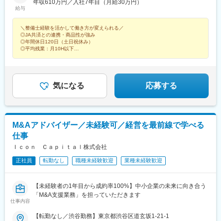
宮崎、鹿児島、沖縄※全国各地の損害サービス拠点への転勤の可能
年収610万円／入社7年目（月給30万円）
市役所前駅(長野県)、北松本駅、甲府駅、不二越駅、北鉄金沢駅、
給与
性もありますが、毎年、異動希望の申告が可能です※状況に応じて
新静岡駅、沼津駅、遠州病院駅、丸の内駅(愛知県)、三河安城駅、
リモート勤務も相談可能です※受動喫煙対策：屋内全面禁煙
名鉄岐阜駅、あすなろう四日市駅、なにわ橋駅、みなと元町駅、
＼整備士経験を活かして働き方が変えられる／
九条駅(京都府)、田中口駅、市役所前駅(広島県)、新山口駅、岡山
◎JA共済との連携・商品性が強み
駅、松江しんじ湖温泉駅、勝山町駅、瓦町駅、徳島駅、赤坂駅(福
◎年間休日120日（土日祝休み）
岡県)、平和通駅、西鉄久留米駅、水道町駅、大分駅、出島駅、都
◎平均残業：月10H以下
◎所定労働：日6時間45分
通駅、宮崎駅、壺川駅、札幌駅、新川町駅(北海道)、広瀬通駅、新
◎休日の呼び出しなし
橋駅、千葉駅、栄町駅(富山県)、静岡駅、第一通り駅、伏見駅(愛
◎有給休暇も取得しやすい環境
知県)、岐阜駅、近鉄四日市駅、北浜駅(大阪府)、花隈駅、京都
◎資格を取得すれば、しっかり昇給
駅、和歌山駅、鷹野橋駅、岡山駅前駅、大街道駅、栗林駅、西鉄
気になる
応募する
福岡駅、旦過駅、通町筋駅、大波止駅、鹿児島中央駅前駅、奥武
山公園駅、大通駅、昭和橋駅、青葉通一番町駅、虎ノ門駅、新千
葉駅、稲荷町駅(富山県)、日吉町駅、八幡駅(静岡県)、久屋大通
駅、加納駅(岐阜県)、四日市駅、南森町駅、西元町駅、東寺駅、中
M&Aアドバイザー／未経験可／経営を最前線で学べる
電前駅、西川緑道公園駅、警察署前駅、栗林公園北口駅、天神
仕事
駅、小倉駅(福岡県)、熊本城・市役所前駅、新地中華街駅、鹿児島
中央駅
Ｉｃｏｎ Ｃａｐｉｔａｌ株式会社
正社員
転勤なし
職種未経験歓迎
業種未経験歓迎
【未経験者の1年目から成約率100%】中小企業の未来に向き合う
「M&A支援業務」を担っていただきます
仕事内容
【転勤なし／渋谷勤務】東京都渋谷区道玄坂1-21-1