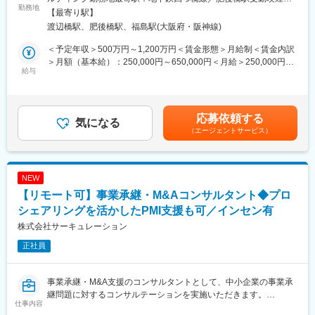
ット」「e-モビリティ関連」「分散型電源（系統用蓄電池）」
勤務地
す。
策：その他（原則禁煙（分煙））
【最寄り駅】
「行動変容プラットフォーム（モアクト）」をはじめとした各種
M&AのマーケットにおいてPEファンドの存在感が増す中で、PE
渡辺橋駅、肥後橋駅、福島駅(大阪府・阪神線)
事業の推進、投資・M&A検討、マーケティングなどのプロジェク
ファンドの特性を理解し、柔軟な発想と高度な税務経験を有する
トマネジメントまたはその補佐を担っていただきます。
専門家の供給がひっ迫していますが、PEファンドのM&A税務業務
＜予定年収＞500万円～1,200万円＜賃金形態＞月給制＜賃金内訳
〇業務の一例：
へのフォーカスを通じて、高度な税務の専門性をベースとする尖
＞月額（基本給）：250,000円～650,000円＜月給＞250,000円～
「事業計画の策定」「マーケットの定量分析・評価」「プロジェ
給与
った専門家になれる魅力的なポジションです。
650,000円＜昇給有無＞有＜残業手当＞有＜給与補足＞※上記年収
クトファイナンスの組成」「キャッシュフローモデルの作成」
（想定残業代を含む）は目安であり、詳細はスキル・経験を考慮
「財務リスクの評価・検討」など。
し決定いたします。■賞与：年2回（支給月：6月・12月）■昇給：
変更の範囲：会社の定める業務
年1回（主に4月もしくは7月）賃金はあくまでも目安の金額であ
応募依頼する
■対象の新規事業について：下記いずれかをお任せする予定です。
気になる
り、選考を通じて上下する可能性があります。月給(月額)は固定手
（エージェントサービス）
〇カーボンオフセット・クレジット：
当を含めた表記です。
〈環境証書HP〉https://sol.kepco.jp/overseas_solution/i-rec/
〈カーボンクレジットHP〉https://sol.kepco.jp/jcredit/
〇e-モビリティ関連：
NEW
〈カンモビHP〉
【リモート可】事業承継・M&Aコンサルタント◆プロ
https://sol.kepco.jp/category/e-mobility/
〈カンモビムーブプレス〉
シェアリングを活かしたPMI支援も可／インセン有
https://www.kepco.co.jp/corporate/pr/2024/pdf/20240705_2j.pdf
株式会社サーキュレーション
〇分散型電源（系統用蓄電池）：
正社員
〈紀の川蓄電所プレス〉
https://www.kepco.co.jp/corporate/pr/2024/pdf/20241129_1j.pdf
〇行動変容プラットフォーム（モアクト）：
事業承継・M&A支援のコンサルタントとして、中小企業の事業承
〈モアクトHP〉
継問題に対するコンサルテーションを実施いただきます。
https://service.moact.jp/
仕事内容
M&A（当社内の専門部署による支援）×プロシェアリング（当社
〈モアクトプレス〉