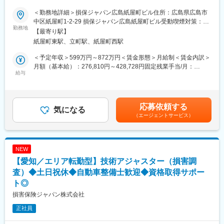
・SOMPOグループの安定基盤があり、腰を据えて長期的に働ける
■業務概要：
環境です。
入社後は技術アジャスター資格取得後、保険金サービス部門で、
＜勤務地詳細＞損保ジャパン広島紙屋町ビル住所：広島県広島市
・誰しもが慣れない交通事故の状況下で、事故を解決に導き、保
自動車の損害調査・示談交渉をお任せします。
中区紙屋町1-2-29 損保ジャパン広島紙屋町ビル受動喫煙対策：屋
険金という形でお客様に貢献できるお仕事です。
■職務詳細：
勤務地
内全面禁煙変更の範囲：会社の定める事業所（リモートワーク含
【最寄り駅】
・事故解決のプロフェッショナルとして活躍できるよう、入社か
１．自動車損害調査
む）
紙屋町東駅、立町駅、紙屋町西駅
らその後も、さまざまな力を身につけ、磨き、高め続けられる環
整備工場と修理範囲や修理計画・金額に関する折衝を行います。
境が整っています。
また、事故の事案担当者へ自動車調査結果に関する情報提供を行
＜予定年収＞599万円～872万円＜賃金形態＞月給制＜賃金内訳＞
・年間休日120日（土日祝）／所定労働時間09:00～17:00とワー
い、スムーズな解決に向けて支援を行います。
月額（基本給）：276,810円～428,728円固定残業手当/月：
クライフバランスの取りやすい環境です。
２．示談交渉
給与
92,570円～136,250円（固定残業時間40時間0分/月）超過した時
■ご参考：技術アジャスターについて／社員インタビュー等も載っ
事故の関係者へのヒアリングや、事故発生現場の計測調査、事故
間外労働の残業手当は追加支給＜月給＞369,380円～564,978円
ていますのでぜひご覧ください。
のシミュレーション再現等を通じて、事故当事者の合意を得て、
（一律手当を含む）＜昇給有無＞有＜残業手当＞有＜給与補足＞■
https://www.sompo-japan-saiyo.com/sompo-
解決していきます。
賞与：年2回（会社業績、評価による）■昇給：あり※賃金はあく
応募依頼する
sp/adjuster/img/adjuster.pdf
■育成体制：
気になる
までも目安の金額であり、選考を通じて上下する可能性がありま
（エージェントサービス）
技術アジャスター資格取得に向けて、自動車工学や関係法令、自
す。※各種手当てを規程に従い支給※技術アジャスター資格保有者
変更の範囲：本文参照
動車損害の適正評価等、専門知識を集合研修と実務研修（配属先
は優遇します。※超過した時間外労働の残業時間代は追加支給賃金
でのOJT研修）で学んでいただきます。
はあくまでも目安の金額であり、選考を通じて上下する可能性が
見習技術アジャスター資格を取得後は徐々に実務をキャッチアッ
あります。月給(月額)は固定手当を含めた表記です。
NEW
プいただきながら、初級、３級、２級と上位の資格取得を目指
【愛知／エリア転勤型】技術アジャスター（損害調
し、アジャスターとしてのスキルを高められます。
会社としての研修だけでなく、先輩社員から勉強会やアドバイス
査）◆土日祝休◆自動車整備士歓迎◆資格取得サポー
をいただきながら、切磋琢磨できる環境です。
ト◎
■キャリアパス：
損害保険ジャパン株式会社
技術アジャスターとしての経験を積むことで、将来的にはリーダ
ー職や管理職への昇進の道が開けています。また、専門的な知識
正社員
を深めるための研修制度や資格取得支援制度も充実しており、自