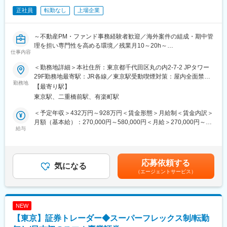
技術アジャスターとしての経験を積むことで、将来的にはリーダ
正社員
転勤なし
上場企業
ー職や管理職への昇進の道が開けています。また、専門的な知識
を深めるための研修制度や資格取得支援制度も充実しており、自
己成長を図ることができます。キャリアアップを目指す方にとっ
～不動産PM・ファンド事務経験者歓迎／海外案件の組成・期中管
て、最適な環境です。
理を担い専門性を高める環境／残業月10～20h～
■魅力：
仕事内容
・SOMPOグループの安定基盤があり、腰を据えて長期的に働ける
【業務内容】
環境です。
＜勤務地詳細＞本社住所：東京都千代田区丸の内2-7-2 JPタワー
当社の海外不動産ファンド事業において、海外不動産小口運用商
・誰しもが慣れない交通事故の状況下で、事故を解決に導き、保
29F勤務地最寄駅：JR各線／東京駅受動喫煙対策：屋内全面禁煙
品の組成期中管理などのバックオフィス業務をご担当頂きます。
勤務地
険金という形でお客様に貢献できるお仕事です。
変更の範囲：無
【最寄り駅】
・事故解決のプロフェッショナルとして活躍できるよう、入社か
東京駅、二重橋前駅、有楽町駅
【業務詳細】
らその後も、さまざまな力を身につけ、磨き、高め続けられる環
・海外不動産（主に米国）の収益レジデンス、ホテル、オフィス
境が整っています。
＜予定年収＞432万円～928万円＜賃金形態＞月給制＜賃金内訳＞
案件の組成のサポート
・年間休日120日（土日祝）／所定労働時間09:00～17:00とワー
月額（基本給）：270,000円～580,000円＜月給＞270,000円～
・海外不動産の小口商品の組成時の期中管理（銀行対応、海外送
給与
クライフバランスの取りやすい環境です。
580,000円＜昇給有無＞有＜残業手当＞有＜給与補足＞※給与は経
金等）
■ご参考：技術アジャスターについて／社員インタビュー等も載っ
験等により相談の上決定します※非管理職の場合：時間外手当別途
・案件関係者との対応（英語でのコミュニケーションあり）
ていますのでぜひご覧ください。
支給賃金はあくまでも目安の金額であり、選考を通じて上下する
・各種管理資料作成、数値管理
https://www.sompo-japan-saiyo.com/sompo-
可能性があります。月給(月額)は固定手当を含めた表記です。
応募依頼する
気になる
sp/adjuster/img/adjuster.pdf
（エージェントサービス）
※投資家への営業活動は、海外不動産部とは別の、営業部門の営業
担当者が担っております。
変更の範囲：会社の定める業務
それにより海外不動産部では、不動産案件の取得や運用といった
不動産案件の業務に注力して頂けます。
NEW
【東京】証券トレーダー◆スーパーフレックス制/転勤
■組織構成：