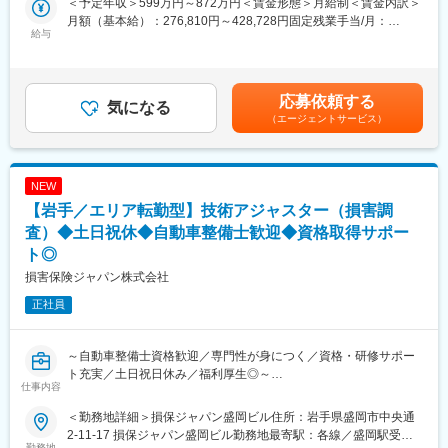
＜予定年収＞599万円～872万円＜賃金形態＞月給制＜賃金内訳＞
２．示談交渉
月額（基本給）：276,810円～428,728円固定残業手当/月：
事故の関係者へのヒアリングや、事故発生現場の計測調査、事故
給与
92,570円～136,250円（固定残業時間40時間0分/月）超過した時
のシミュレーション再現等を通じて、事故当事者の合意を得て、
間外労働の残業手当は追加支給＜月給＞369,380円～564,978円
解決していきます。
（一律手当を含む）＜昇給有無＞有＜残業手当＞有＜給与補足＞■
■育成体制：
賞与：年2回（会社業績、評価による）■昇給：あり※賃金はあく
応募依頼する
技術アジャスター資格取得に向けて、自動車工学や関係法令、自
気になる
までも目安の金額であり、選考を通じて上下する可能性がありま
（エージェントサービス）
動車損害の適正評価等、専門知識を集合研修と実務研修（配属先
す。※各種手当てを規程に従い支給※技術アジャスター資格保有者
でのOJT研修）で学んでいただきます。
は優遇します。※超過した時間外労働の残業時間代は追加支給賃金
見習技術アジャスター資格を取得後は徐々に実務をキャッチアッ
はあくまでも目安の金額であり、選考を通じて上下する可能性が
プいただきながら、初級、３級、２級と上位の資格取得を目指
あります。月給(月額)は固定手当を含めた表記です。
NEW
し、アジャスターとしてのスキルを高められます。
【岩手／エリア転勤型】技術アジャスター（損害調
会社としての研修だけでなく、先輩社員から勉強会やアドバイス
をいただきながら、切磋琢磨できる環境です。
査）◆土日祝休◆自動車整備士歓迎◆資格取得サポー
■キャリアパス：
ト◎
技術アジャスターとしての経験を積むことで、将来的にはリーダ
損害保険ジャパン株式会社
ー職や管理職への昇進の道が開けています。また、専門的な知識
を深めるための研修制度や資格取得支援制度も充実しており、自
正社員
己成長を図ることができます。キャリアアップを目指す方にとっ
て、最適な環境です。
■魅力：
～自動車整備士資格歓迎／専門性が身につく／資格・研修サポー
・SOMPOグループの安定基盤があり、腰を据えて長期的に働ける
ト充実／土日祝日休み／福利厚生◎～
仕事内容
環境です。
■業務概要：
・誰しもが慣れない交通事故の状況下で、事故を解決に導き、保
入社後は技術アジャスター資格取得後、保険金サービス部門で、
＜勤務地詳細＞損保ジャパン盛岡ビル住所：岩手県盛岡市中央通
険金という形でお客様に貢献できるお仕事です。
自動車の損害調査・示談交渉をお任せします。
2-11-17 損保ジャパン盛岡ビル勤務地最寄駅：各線／盛岡駅受動
・事故解決のプロフェッショナルとして活躍できるよう、入社か
■職務詳細：
勤務地