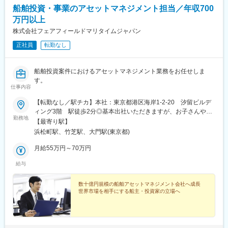
船舶投資・事業のアセットマネジメント担当／年収700
万円以上
株式会社フェアフィールドマリタイムジャパン
正社員
転勤なし
船舶投資案件におけるアセットマネジメント業務をお任せしま
す。
仕事内容
【転勤なし／駅チカ】本社：東京都港区海岸1-2-20 汐留ビルデ
ィング3階 駅徒歩2分◎基本出社いただきますが、お子さんやご
勤務地
自身の体調不良等の場合、柔軟に在宅勤務も相談可能です。受動
【最寄り駅】
喫煙対策あり：オフィス内禁煙
浜松町駅、竹芝駅、大門駅(東京都)
月給55万円～70万円
給与
数十億円規模の船舶アセットマネジメント会社へ成長
世界市場を相手にする船主・投資家の立場へ