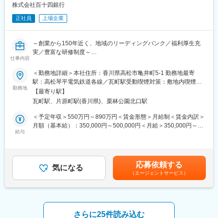
ない基盤と信用を培って続いてきた伝統ある銀行です。
株式会社百十四銀行
正社員
上場企業
■長期ビジョン・経営計画：
https://www.114bank.co.jp/company/management_plan/
～創業から150年近く、地域のリーディングバンク／福利厚生充
百十四グループ 「長期ビジョン2030」
実／豊富な研修制度～
＜私たちが実現したいこと＞
仕事内容
◇私たちの存在意義は、お客さま・地域と対話を重ね、知恵を出
■業務内容：
し、汗をかき、その課題解決に全力を尽くすことで、“地域のみん
＜勤務地詳細＞本社住所：香川県高松市亀井町5-1 勤務地最寄
◇有価証券等（国内外の債券・株式・投資信託・デリバティブを
な”がよりよくあり続けるための力になることです。
駅：高松琴平電気鉄道各線／瓦町駅受動喫煙対策：敷地内喫煙可
使った商品）の運用
勤務地
◇お客さま・地域の課題が多様化・複雑化する中、私たちはその
能場所あり変更の範囲：会社の定める事業所
【最寄り駅】
◇外国為替に関する取引などの市場性資金取引
解決に向けたパートナーとして伴走していくことで、“地域のみん
瓦町駅、片原町駅(香川県)、栗林公園北口駅
◇市場調査などの分析業務
な”と一緒に環境・社会価値の向上したウェルピーイングな社会を
◇新規運用手法の検討 など
創っていきます。
＜予定年収＞550万円～890万円＜賃金形態＞月給制＜賃金内訳＞
月額（基本給）：350,000円～500,000円＜月給＞350,000円～
■百十四銀行について：
給与
＜その実現に向けて＞
500,000円＜昇給有無＞有＜残業手当＞有＜給与補足＞※経験スキ
1878（明治11）年11月1日、114番目の国立銀行として設立され
◇私たちは「金融サービスの高度化」と「非金融の領域拡大」に
ル・職種・役職等に応じて決定します。■昇給：年1回（7月）■賞
た第百十四国立銀行としてスタートしました。明治、大正、昭
より総合コンサルティング・グループとしての機能を進化させ、
与：年2回（6月、12月）※入社時期により変動賃金はあくまでも
和、平成の四代にわたり、香川県経済の中心として、常にゆるぎ
お客さま・地域の課題解決力をさらに強化していきます。
目安の金額であり、選考を通じて上下する可能性があります。月
応募依頼する
ない基盤と信用を培って続いてきた伝統ある銀行です。
気になる
給(月額)は固定手当を含めた表記です。
（エージェントサービス）
変更の範囲：会社の定める業務
■長期ビジョン・経営計画：
https://www.114bank.co.jp/company/management_plan/
百十四グループ 「長期ビジョン2030」
さらに25件読み込む