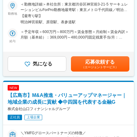
のメインサービスである登録プロ人材30,000人の知見・経験を活
https://www.kepco.co.jp/corporate/pr/2024/pdf/20241107_1j.pdf
＜勤務地詳細＞本社住所：東京都渋谷区神宮前3-21-5 サーキュレ
用した課題解決支援）の新しいスキームにより、M&Aに加え、相
※入社時の配属グループはご経験やキャリア志向等を踏まえて決定
ーションビルForPro勤務地最寄駅：東京メトロ千代田線／明治神
対する企業が成長・発展し続けていくことをゴールにおき、事業
勤務地
いたします。
宮前駅受動喫煙対策：屋内全面禁煙変更の範囲：会社の定める事
【最寄り駅】
承継というテーマ以外にも幅広い経営課題の提案・支援を行って
業所（リモートワーク含む）
明治神宮前駅、原宿駅、表参道駅
いただきます。
■将来のキャリアパス：
■業務内容：
ソリューション本部を主軸にエネルギーも含めた様々な事業領域
＜予定年収＞600万円～800万円＜賃金形態＞月給制＜賃金内訳＞
（1）M&A実行支援
で、プロジェクトマネジメントスキルを活かした幹部候補として
月額（基本給）：369,000円～480,000円固定残業手当/月：
社内のプロフェッショナルチームのコンサルタントとして、M&A
給与
のキャリアアップを期待しています。
131,000円～170,000円（固定残業時間45時間0分/月）超過した時
案件の発掘・アドバイザリー・交渉を担当していただきます。
間外労働の残業手当は追加支給＜月給＞500,000円～650,000円
（FA、仲介、デューデリジェンス、バリュエーションなど）
（一律手当を含む）＜昇給有無＞有＜残業手当＞有＜給与補足
（2）事業承継／成長戦略の支援
＞・基本給（想定年収）＋M&A成約実績に応じたインセンティ
応募依頼する
直ぐにM&Aニーズのない顧客に対しては、承継前の成長戦略にま
気になる
ブ・インセンティブ料率については最大37％賃金はあくまでも目
（エージェントサービス）
で踏み込み、プロ人材と共に承継に向けた課題解決の提言を行っ
安の金額であり、選考を通じて上下する可能性があります。月給
ていただきます。
(月額)は固定手当を含めた表記です。
（3）プロシェアリング支援
M&A支援を進める中で察知した経営課題に対しては、経営テーマ
NEW
ごとに深く精通しているプロ人材ともにプロジェクトを組成し支
【広島市】M&A推進・バリューアップマネージャー｜
援していただきます。
（4）事業立上げフェーズにおける事業戦略・戦術などのBizDev
地域企業の成長に貢献 ◆中四国を代表する金融G
にも関与していただきます。
株式会社山口フィナンシャルグループ
■特徴：
正社員
上場企業
＜M&A＞
・M&Aの実行支援は自らがプロ人材としてハンズオンで伴走し成
功に導きます。
＼YMFGグロースパートナーズの特徴／
・支援プロセスにおいては、当社が有するプロ人材の経験・知見