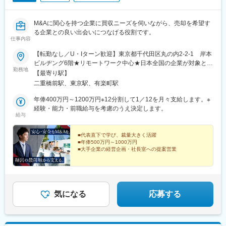
M&Aに関心を持つ企業に買収ニーズを伺いながら、売却を希望す
る企業との良い出会いにつなげる役割です。
仕事内容
【転勤なし／U・Iターン歓迎】東京都千代田区丸の内2-2-1 岸本
ビルヂング6階★リモートワーク中心★日本全国の企業が対象とな
勤務地
るため、直行直帰も可能です。★都内複数拠点のシェアオフィス
【最寄り駅】
を利用可能。訪問前後の時間調整や、来客対応にも活用できま
二重橋前駅、東京駅、有楽町駅
す！※関西エリアの企業を2日間で訪問するなど、出張にも柔軟に
対応します。※受動喫煙対策あり
年俸400万円～1200万円※12分割して1／12を月々支給します。※
経験・能力・前職給与を考慮のうえ決定します。
給与
■代表直下で学び、裁量大きく活躍
■年俸500万円～1000万円
■大手企業の経営企画・社長室への提案営業
M&Aに関心を持つ企業と対話し、経営課題や買収ニーズ
を伺う営業です。基礎から学びながら、将来的にはM&A
全体を支える存在へ成長できます！
気になる
応募する