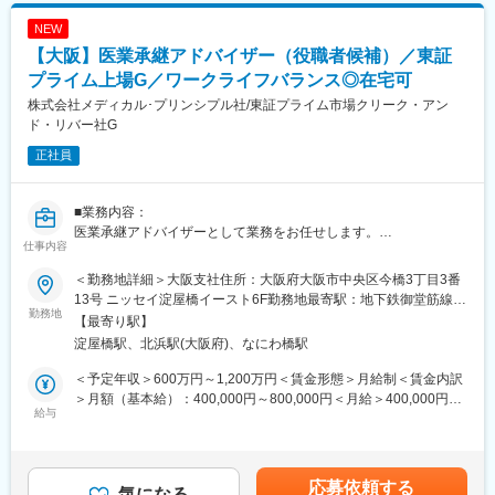
性があります。月給(月額)は固定手当を含めた表記です。
計・改善
NEW
【大阪】医業承継アドバイザー（役職者候補）／東証
■当社について
2024年2月に創業から3年11か月で上場した「モノづくりのあり方
プライム上場G／ワークライフバランス◎在宅可
を変え、世界を変えていく」をミッションに、AI×IoTで「製造現
株式会社メディカル･プリンシプル社/東証プライム市場クリーク・アン
場のデファクトスタンダードの構築」を目指す会社です。
ド・リバー社G
正社員
当社は製造現場の自動化及び省人化を支援するべく、自社開発の
AI技術を活用したソフトウェアプロダクト + ハードウェアの両軸
で工場ラインのインテグレーション提案を行い、工場現場実装を
■業務内容：
通じた課題解決型ソリューションを提供しています。
医業承継アドバイザーとして業務をお任せします。
仕事内容
現在はAI外観検査事業およびコンサルティング事業を中心に事業
■業務詳細：
拡大しており、今後も製造現場における様々な課題解決に向け
＜勤務地詳細＞大阪支社住所：大阪府大阪市中央区今橋3丁目3番
・医業承継事業の立ち上げ・開拓（医業承継案件の確保、譲り受
た、自社製のAIソフトウェア×IoTによる新たなソリューション領
13号 ニッセイ淀屋橋イースト6F勤務地最寄駅：地下鉄御堂筋線／
け候補者・医師等の対応等）
勤務地
域へと事業を拡大していきます。
淀屋橋駅受動喫煙対策：屋内全面禁煙変更の範囲：会社の定める
【最寄り駅】
・譲り渡し・譲り受け双方のニーズヒアリングとマッチング
事業所（リモートワーク含む）
淀屋橋駅、北浜駅(大阪府)、なにわ橋駅
・財務・事業デューデリジェンスの実施支援
変更の範囲：会社の定める全ての業務
・承継スキームの設計と提案
＜予定年収＞600万円～1,200万円＜賃金形態＞月給制＜賃金内訳
・契約交渉・クロージング支援
＞月額（基本給）：400,000円～800,000円＜月給＞400,000円～
・医療機関の経営・開業支援に関するコンサルティング
給与
800,000円＜昇給有無＞有＜残業手当＞無＜給与補足＞※役職・年
・新規事業の企画・推進（サービス設計、業務フロー構築など）
収は現職の水準を最大限考慮の上、応相談※役職者としての採用と
なります■賞与：年2回（6月・12月）■昇給：年1回（4月） 賃金
■所属部署名：
はあくまでも目安の金額であり、選考を通じて上下する可能性が
応募依頼する
医業承継・開業支援ディビジョン（5名体制）
気になる