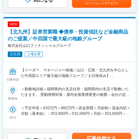
あります。月給(月額)は固定手当を含めた表記です。
（エージェントサービス）
変更の範囲：会社の定める業務
NEW
【北九州】証券営業職 ◆債券・投資信託など金融商品
のご提案／中四国で最大級の地銀グループ
株式会社山口フィナンシャルグループ
正社員
上場企業
【リーダー、マネージャー候補／山口・広島・北九州を中心とし
た中四国エリア最大級の地銀グループ／土日祝休み】
仕事内容
■仕事内容：
＜勤務地詳細＞福岡県内の支店住所：福岡県内の支店で勤務いた
ワイエム証券の営業職として、個人および法人のお客さまに対し
だきます。 受動喫煙対策：屋内全面禁煙変更の範囲：会社の定め
て、株式・債券・投資信託・ファンドラップなどの金融商品のご
勤務地
る事業所（リモートワーク含む）
提案により、資産運用のサポートを行う業務です。お客さまの利
＜予定年収＞620万円～860万円＜賃金形態＞月給制＜賃金内訳＞
益を最優先したポートフォリオ営業を実践していただきます。将
月額（基本給）：353,000円～531,000円＜月給＞353,000円～
来的には課長や支店長へのステップアップも可能です。
給与
531,000円＜昇給有無＞有＜残業手当＞有＜給与補足＞※経験・能
力・年齢を考慮のうえ、個別に決定いたします。賃金はあくまで
■事業について：
も目安の金額であり、選考を通じて上下する可能性があります。
「私たちはお客さまの夢が叶う、未来への架け橋となる証券会社
月給(月額)は固定手当を含めた表記です。
をめざします。」というビジョンのもと、東海東京証券の証券業
応募依頼する