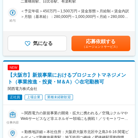
ワーク含む）
二重橋前駅、日比谷駅、有楽町駅
の潜在的な租税債務・リスクや改善機会等の調査・分析・対応策
当社は一般の保険会社とは異なり、積水ハウスグループの保険会
の助言及び提案
社であることから、積水ハウス不動産グループ各社が保険契約の
＜予定年収＞450万円～1,500万円＜賃金形態＞月給制＜賃金内訳
2）税務ストラクチャー：下記を含む各種事項に関する税務上の論
扱い代理店となっており、いざ事故が発生した場合も、賃貸住宅
＞月額（基本給）：280,000円～1,000,000円＜月給＞280,000円
点の分析
給与
の管理会社である積水ハウス不動産グループ各社と密接に連携
～1,000,000円＜昇給有無＞有＜残業手当＞有＜給与補足＞※資
1.案件創出：案件発掘段階の潜在的買収事案に関する税務ストラ
し、スピーディな保険金のお支払いなど、入居者様に寄り添った
格、経験、能力等を考慮の上、優遇いたします（提示ランク等に
クチャー観点からの初期的論点整理など
対応ができる体制となっております。
より金額が異なる場合がございます）※残業代別途支給※昇給：年
2.資金調達：ファンド組成、買収目的会社組成、共同投資家から
1回賃金はあくまでも目安の金額であり、選考を通じて上下する可
応募依頼する
の資金調達、LBOローン返済手法や支払利子の買収対象事業所得
気になる
変更の範囲：会社の定める業務
能性があります。月給(月額)は固定手当を含めた表記です。
（エージェントサービス）
との相殺可能性の分析など
3.買収：公開買付、少数株主排除、マネジメントバイアウト、対
象会社の欠損金の買収後の利用可能性の分析など
4.バリューアップ：対象会社内の不要資産・事業の外部売却、対
NEW
象会社内の余剰資金のファンドへの資金還流、税務デューデリジ
【大阪市】新規事業におけるプロジェクトマネジメン
ェンス実施時に識別された改善機会の実行、投資先による追加買
収実行など
ト（事業推進・投資・M＆A）◇在宅勤務可
5.売却：トレードセールやIPO等Exitに応じた売却手法の分析など
関西電力株式会社
3）契約助言：税務デューデリジェンスで識別された潜在的な租税
正社員
上場企業
業種未経験歓迎
債務・リスク等を鑑みた株式売買契約等に関する税務観点からの
助言
4）税務モデリング等：税務ストラクチャーやLBOモデルに関する
～関西電力の新規事業の開発・拡大に携われる／空飛ぶクルマや
各種事項について税務観点からの定量分析など
Webサービスなど非エネルギー領域にも挑戦！／リモートワーク
仕事内容
可～
【この職種の魅力・特徴】
■業務内容：
企業価値向上の専門家集団であるPEファンドと協同しながら日本
＜勤務地詳細＞本社住所：大阪府大阪市北区中之島3-6-16 関電ビ
開発部門の事業の中でも、主に、「カーボンオフセット・クレジ
経済の活性化に貢献することのできる社会的意義の高い業務で
ルディング勤務地最寄駅：地下鉄四つ橋線／肥後橋駅受動喫煙対