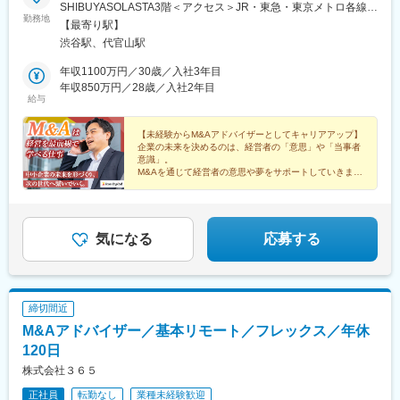
SHIBUYASOLASTA3階＜アクセス＞JR・東急・東京メトロ各線
勤務地
「渋谷」駅より徒歩6分「渋谷マークシティ」より徒歩2分※受動
【最寄り駅】
喫煙対策：屋内喫煙可能場所あり
渋谷駅、代官山駅
年収1100万円／30歳／入社3年目
年収850万円／28歳／入社2年目
給与
【未経験からM&Aアドバイザーとしてキャリアアップ】
企業の未来を決めるのは、経営者の「意思」や「当事者
意識」。
M&Aを通じて経営者の意思や夢をサポートしていきませ
んか？
▼気になる詳細をチェック▼
気になる
応募する
締切間近
M&Aアドバイザー／基本リモート／フレックス／年休
120日
株式会社３６５
正社員
転勤なし
業種未経験歓迎