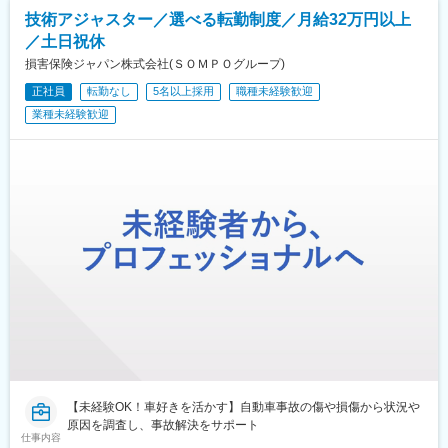
技術アジャスター／選べる転勤制度／月給32万円以上
／土日祝休
損害保険ジャパン株式会社(ＳＯＭＰＯグループ)
正社員
転勤なし
5名以上採用
職種未経験歓迎
業種未経験歓迎
【未経験OK！車好きを活かす】自動車事故の傷や損傷から状況や
原因を調査し、事故解決をサポート
仕事内容