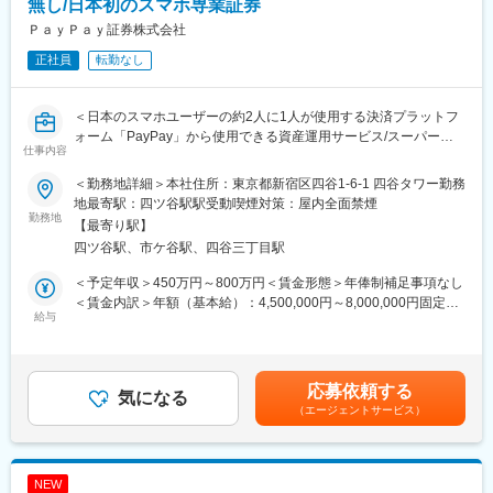
当社の不動産ファンド事業は、以下の部署にて構成されておりま
無し/日本初のスマホ専業証券
す。
ＰａｙＰａｙ証券株式会社
・海外不動産部 7名（海外不動産案件における取得、組成及びア
正社員
転勤なし
セットマネジメント）
・国内不動産部 11名（国内不動産案件における取得、組成及びア
セットマネジメント）
＜日本のスマホユーザーの約2人に1人が使用する決済プラットフ
・不動産業務部 12名（販売、営業支援、期中事務、業務支援全
ォーム「PayPay」から使用できる資産運用サービス/スーパーフ
般）
仕事内容
レックス制/転勤無し＞
【業務の魅力】
＜勤務地詳細＞本社住所：東京都新宿区四谷1-6-1 四谷タワー勤務
■業務内容：
・個人の富裕層を顧客とした不動産ビジネスに関する幅広い知
地最寄駅：四ツ谷駅駅受動喫煙対策：屋内全面禁煙
日本株・米国株の店頭取引に係るトレーディング業務及び付随業
勤務地
識、スキルをご経験いただけます。
【最寄り駅】
務をご担当いただきます。
・英語のネイティブスピーカー複数を含むグローバルなチームで
四ツ谷駅、市ケ谷駅、四谷三丁目駅
・日本株・米国株の国内店頭取引のプライシングと反対売買
日常的に英語を使ったクロスボーダービジネス。
・保有ポジションのリスクコントロール
＜予定年収＞450万円～800万円＜賃金形態＞年俸制補足事項なし
・トレーディング業務に付随する管理資料作成など
【就業環境】
＜賃金内訳＞年額（基本給）：4,500,000円～8,000,000円固定残
※その方の持つスキルに応じて業務範囲を広げ、新たなチャレンジ
給与
・残業：月10～20時間程度を想定。全社平均残業時間17時間程度
業手当/月：92,000円～163,600円（固定残業時間40時間0分/月）
ができる環境となっております。
超過した時間外労働の残業手当は追加支給＜月額＞467,000円～
【当社について】
830,266円（12分割）（一律手当を含む）＜昇給有無＞有＜残業
■配属部署に関して：
当社は、航空機・船舶・海上輸送用コンテナを対象とした「日本
手当＞有＜給与補足＞※給与詳細は経験・能力を踏まえて決定しま
応募依頼する
今回配属を予定している証券トレーディング部は店頭取引に係る
気になる
型オペレーティング・リース」、国内の都心一等地の不動産を対
す。■昇給：年1回（業績による）■業績により決算賞与有賃金は
（エージェントサービス）
自己トレーディング業務を担当しています。
象とした「不動産小口化商品」、そして主に米国の大型不動産を
あくまでも目安の金額であり、選考を通じて上下する可能性があ
その他、お客さまの口座開設及びコールセンターに係る業務を担
対象とした「海外不動産投資商品」を主力とする、金融商品・サ
ります。月給(月額)は固定手当を含めた表記です。
当しているアカウントサービス部、約定決済に係る事務業務を担
ービスを提供する企業です。私たちは、お客様の夢の実現をサポ
当している業務部があります。
ートするファイナンシャルパートナーとして、お客さまの多様な
NEW