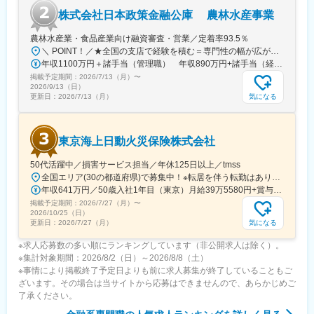
株式会社日本政策金融公庫 農林水産事業
農林水産業・食品産業向け融資審査・営業／定着率93.5％
＼ POINT！／★全国の支店で経験を積む＝専門性の幅が広がる。地域ごとの産業や課題に触れ、視野を広げながらキャリアを築くチャンス。その経験が“市場価値”になります。ライフステージに寄り添う「転勤特例制度」も整っているので安心して働ける環境です。※転勤特例制度について詳しくは「待遇・福利厚生」欄にてご紹介しています【ライフイベントに合わせた転勤特例制度有／フレックスタイム制】本社（大手町）全国の支店（農林水産事業においては沖縄県を除く各都道府県の県庁所在地の市。ただし、北海道においては帯広市、北見市を含む）※受動喫煙対策：あり
年収1100万円＋諸手当（管理職） 年収890万円+諸手当（経験15年程度）
掲載予定期間：
2026/7/13（月）
〜
2026/9/13（日）
気になる
更新日：
2026/7/13（月）
東京海上日動火災保険株式会社
50代活躍中／損害サービス担当／年休125日以上／tmss
全国エリア(30の都道府県)で募集中！※転居を伴う転勤はありませんが、 近隣拠点への異動やグループ会社への 出向の可能性はあります。＜北海道・東北＞・北海道：札幌市、釧路市、旭川市、北見市・宮城：仙台市・福島：郡山市、いわき市<関東・甲信越>・茨城：水戸市・栃木：宇都宮市・群馬：前橋市、高崎市・埼玉：さいたま市、熊谷市・東京：千代田区、豊島区、墨田区・神奈川：横浜市・新潟県：新潟市・山梨：甲府市<中部>・岐阜：岐阜市・静岡：浜松市、静岡市・愛知：名古屋市、豊橋市、刈谷市 <関西>・滋賀：大津市・京都：京都市、福知山市・兵庫：神戸市＜中国・四国＞・島根：松江市・岡山：岡山市・広島：福山市・山口：山口市・徳島：徳島市・香川：高松市・愛媛：松山市＜九州・沖縄＞・福岡：福岡市、北九州市、久留米市・長崎：長崎市・宮崎：宮崎市・熊本：熊本市・大分：大分市・沖縄：那覇市
年収641万円／50歳入社1年目（東京）月給39万5580円+賞与+残業月10h
掲載予定期間：
2026/7/27（月）
〜
2026/10/25（日）
気になる
更新日：
2026/7/27（月）
※求人応募数の多い順にランキングしています（非公開求人は除く）。
※集計対象期間：2026/8/2（日）～2026/8/8（土）
※事情により掲載終了予定日よりも前に求人募集が終了していることもご
ざいます。その場合は当サイトから応募はできませんので、あらかじめご
了承ください。