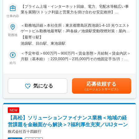
【プライム上場・インターネット回線、電力、宅配水等幅広い事
■（3） 主な業務内容
業を展開/ストック利益と営業力を掛け合わせ安定維持】
・M&A案件における全体設計およびプロジェクトマネジメント
仕事内容
（ソーシング、売買条件検討、デューデリジェンス、クロージン
国内有数の運用規模となっている光通信グループの投資管理のポ
グまで）
＜勤務地詳細＞本社住所：東京都豊島区西池袋1-4-10 光ウエスト
ジションです。選定された投資対象の取引執行および約定後のオ
・経営層・オーナーとの意思決定支援およびステークホルダー調
ゲートビル勤務地最寄駅：JR各線／池袋駅受動喫煙対策：屋内全
ペレーションを責任者として管掌いただきます。
勤務地
整
面禁煙変更の範囲：会社の定める事業所（リモートワーク含む）
【最寄り駅】
・買収後のバリューアップに向けた戦略策定
池袋駅、目白駅、東池袋駅
■業務内容：
（事業成長、組織改革、収益改善、ガバナンス強化 等）
規模感とスピード感のある環境で責任あるポジションをお任せい
・PMI（Post Merger Integration）に関する実行計画策定・進捗管
＜予定年収＞600万円～900万円＜賃金形態＞月給制＜賃金内訳＞
たします。
理
月額（基本給）：220,000円～235,000円その他固定手当/月：
給与
・YMFGグループ各社と連携した金融・非金融ソリューションの
156,000円～420,000円＜月給＞376,000円～655,000円＜昇給有
【業務例】
活用
無＞有＜残業手当＞無＜給与補足＞賞与：年2回（業績連動）別途
・日本株・外国株・債権・オプション取引の執行
・複数案件を見渡した品質・リスク管理
インセンティブ制度あり※ご経験・能力・選考評価等を考慮し、当
・約定後の処理と日次の締め作業
★若手・中堅メンバーへの指導、レビュー、OJTを通じた人財育
社規程により個別に決定します。賃金はあくまでも目安の金額で
応募依頼する
・社内レポートの作成と配信
気になる
成
あり、選考を通じて上下する可能性があります。月給(月額)は固定
（エージェントサービス）
・その他投資管理事務（大量保有報告書やインサイダー管理）
手当を含めた表記です。
■（4） やりがい
■出向先：
◎ ディールからバリューアップまで一貫して関われる
光通信株式会社
M&Aの成立をゴールとせず、PMI・事業成長まで伴走すること
NEW
事業内容：主に投資・保有管理業務（特に外国証券など）
で、本質的な企業価値創出に関与できます。
【高松】ソリューションファイナンス業務＜地域の経
東京都豊島区西池袋1-4-10
営課題を金融面から解決＞?福利厚生充実／UIJターン
変更の範囲：会社の定める業務
光通信アセットストラテジーズ株式会社
株式会社百十四銀行
事業内容：主に投資・保有管理業務