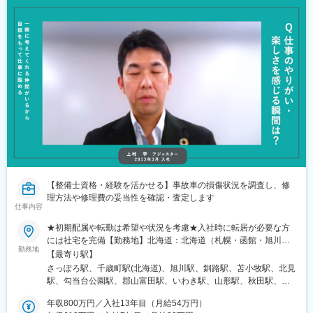
【整備士資格・経験を活かせる】事故車の損傷状況を調査し、修
理方法や修理費の妥当性を確認・査定します
仕事内容
★初期配属や転勤は希望や状況を考慮★入社時に転居が必要な方
には社宅を完備【勤務地】北海道：北海道（札幌・函館・旭川・
勤務地
釧路・苫小牧・北見）東北：青森、岩手、宮城、福島、山形、秋
【最寄り駅】
田関東：茨城、栃木、群馬、埼玉、千葉、東京、神奈川甲信越：
さっぽろ駅、千歳町駅(北海道)、旭川駅、釧路駅、苫小牧駅、北見
新潟、富山、石川、長野、山梨東海：静岡、愛知、岐阜、三重近
駅、勾当台公園駅、郡山富田駅、いわき駅、山形駅、秋田駅、青
畿：京都、大阪、兵庫、和歌山中国・四国：岡山、広島、山口、
森駅、本八戸駅、盛岡駅、内幸町駅、新横浜駅、北大宮駅、東武
島根、香川、愛媛、徳島九州・沖縄：福岡、大分、長崎、熊本、
年収800万円／入社13年目（月給54万円）
宇都宮駅、京成千葉駅、水戸駅、つくば駅、倉賀野駅、新潟駅、