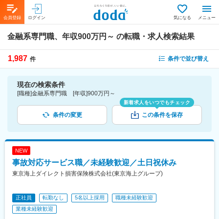
会員登録
ログイン
気になる
メニュー
金融系専門職、年収900万円～
の転職・求人検索結果
1,987
条件で並び替え
件
現在の検索条件
[職種]金融系専門職 [年収]900万円～
新着求人をいつでもチェック
条件の変更
この条件を保存
NEW
事故対応サービス職／未経験歓迎／土日祝休み
東京海上ダイレクト損害保険株式会社(東京海上グループ)
正社員
転勤なし
5名以上採用
職種未経験歓迎
業種未経験歓迎