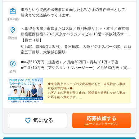
事故という突然の出来事に直面したお客さまの専任担当として、
解決までの道筋をつくります。
仕事内容
＜希望を考慮／東京または大阪／原則転勤なし＞・本社／東京都
新宿区西新宿3-20-2 東京オペラシティビル 13階・事故対応サービ
勤務地
ス第2部／大阪府大阪市中央区城見2-2-53※在宅勤務応相談※受動
【最寄り駅】
喫煙対策あり：屋内全面禁煙
初台駅、京橋駅(大阪府)、参宮橋駅、大阪ビジネスパーク駅、西新
宿五丁目駅、大阪城公園駅
■年収613万円（担当者）／月給30万円＋賞与181万＋手当
■年収715万円（アシスタントマネージャー）／月給35万円＋賞与
給与
212万円＋手当
◆東京海上グループの安定基盤のもと、未経験から事故
対応の専門職へ◆
お客さまの不安を受け止め、関係者と連携しながら事故
対応を前へ進めます。
◎未経験歓迎
◎土日祝休み／年間休日122日
◎転勤なし／実働7時間
◎研修・チーム支援充実
応募依頼する
◎磨ける専門性
気になる
（エージェントサービス）