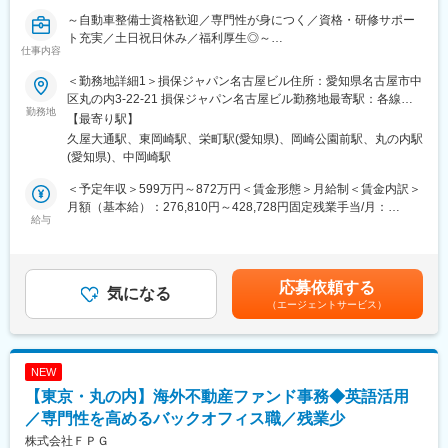
己成長を図ることができます。キャリアアップを目指す方にとっ
て、最適な環境です。
～自動車整備士資格歓迎／専門性が身につく／資格・研修サポー
■魅力：
ト充実／土日祝日休み／福利厚生◎～
仕事内容
・SOMPOグループの安定基盤があり、腰を据えて長期的に働ける
■業務概要：
環境です。
入社後は技術アジャスター資格取得後、保険金サービス部門で、
＜勤務地詳細1＞損保ジャパン名古屋ビル住所：愛知県名古屋市中
・誰しもが慣れない交通事故の状況下で、事故を解決に導き、保
自動車の損害調査・示談交渉をお任せします。
区丸の内3-22-21 損保ジャパン名古屋ビル勤務地最寄駅：各線／
険金という形でお客様に貢献できるお仕事です。
■職務詳細：
勤務地
久屋大通駅受動喫煙対策：屋内全面禁煙＜勤務地詳細2＞第一生命
【最寄り駅】
・事故解決のプロフェッショナルとして活躍できるよう、入社か
１．自動車損害調査
岡崎ビル住所：愛知県岡崎市唐沢町11-5 勤務地最寄駅：名鉄 名古
久屋大通駅、東岡崎駅、栄町駅(愛知県)、岡崎公園前駅、丸の内駅
らその後も、さまざまな力を身につけ、磨き、高め続けられる環
整備工場と修理範囲や修理計画・金額に関する折衝を行います。
屋本線／東岡崎駅受動喫煙対策：屋内全面禁煙変更の範囲：会社
(愛知県)、中岡崎駅
境が整っています。
また、事故の事案担当者へ自動車調査結果に関する情報提供を行
の定める事業所（リモートワーク含む）
・年間休日120日（土日祝）／所定労働時間09:00～17:00とワー
い、スムーズな解決に向けて支援を行います。
＜予定年収＞599万円～872万円＜賃金形態＞月給制＜賃金内訳＞
クライフバランスの取りやすい環境です。
２．示談交渉
月額（基本給）：276,810円～428,728円固定残業手当/月：
■ご参考：技術アジャスターについて／社員インタビュー等も載っ
事故の関係者へのヒアリングや、事故発生現場の計測調査、事故
給与
92,570円～136,250円（固定残業時間40時間0分/月）超過した時
ていますのでぜひご覧ください。
のシミュレーション再現等を通じて、事故当事者の合意を得て、
間外労働の残業手当は追加支給＜月給＞369,380円～564,978円
https://www.sompo-japan-saiyo.com/sompo-
解決していきます。
（一律手当を含む）＜昇給有無＞有＜残業手当＞有＜給与補足＞■
sp/adjuster/img/adjuster.pdf
■育成体制：
賞与：年2回（会社業績、評価による）■昇給：あり※賃金はあく
応募依頼する
技術アジャスター資格取得に向けて、自動車工学や関係法令、自
気になる
までも目安の金額であり、選考を通じて上下する可能性がありま
（エージェントサービス）
変更の範囲：会社の定める業務
動車損害の適正評価等、専門知識を集合研修と実務研修（配属先
す。※各種手当てを規程に従い支給※技術アジャスター資格保有者
でのOJT研修）で学んでいただきます。
は優遇します。※超過した時間外労働の残業時間代は追加支給賃金
見習技術アジャスター資格を取得後は徐々に実務をキャッチアッ
はあくまでも目安の金額であり、選考を通じて上下する可能性が
プいただきながら、初級、３級、２級と上位の資格取得を目指
あります。月給(月額)は固定手当を含めた表記です。
NEW
し、アジャスターとしてのスキルを高められます。
【東京・丸の内】海外不動産ファンド事務◆英語活用
会社としての研修だけでなく、先輩社員から勉強会やアドバイス
をいただきながら、切磋琢磨できる環境です。
／専門性を高めるバックオフィス職／残業少
■キャリアパス：
株式会社ＦＰＧ