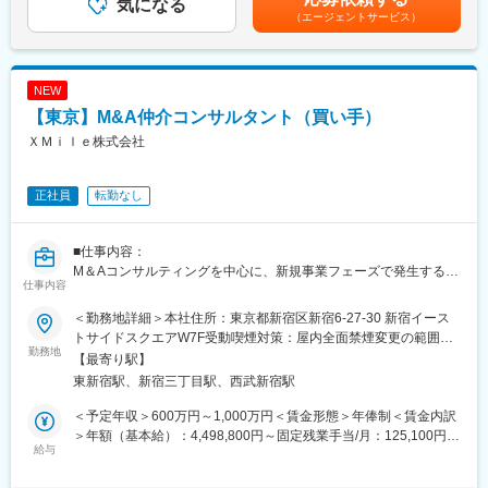
気になる
務のノウハウと、山口銀行・もみじ銀行・北九州銀行の緻密で幅
（エージェントサービス）
広いネットワーク（北九州から広島県内まで）を融合し、地域に
なくてはならない証券会社を目指しています。
NEW
■山口フィナンシャルグループについて：
当社は山口・広島・北九州を中心に地域のお客様の課題解決のた
【東京】M&A仲介コンサルタント（買い手）
めに、金融の枠を超えて、コンサルティング、地方創生、人材な
ＸＭｉｌｅ株式会社
ど業界問わず15社以上の子会社・関連会社を有し、グループ一体
で地域・お客様へのニーズ貢献を行っております。近年は、人財
育成のための投資額を2倍にし、社員1人ひとりの成長機会創出の
正社員
転勤なし
ための環境整備や社内変革などにも積極的に取り組みを進めてい
ます。
■仕事内容：
■特徴／強み：
M＆Aコンサルティングを中心に、新規事業フェーズで発生する
仕事内容
少子高齢化や都市部への若年人口流出、事業の後継者不足等、地
様々な課題解決をミッションとしてお任せします。
域の課題は山積みです。地域課題解決のため、YMFGではグルー
＜勤務地詳細＞本社住所：東京都新宿区新宿6-27-30 新宿イース
プ内に15社以上の専門グループ会社があり、金融の枠を超え、多
■具体的な業務内容：
トサイドスクエアW7F受動喫煙対策：屋内全面禁煙変更の範囲：
岐に渡ります。グループ一体で地域、お客様の幅広いニーズにお
ノンデスク産業の事業承継・M＆Aにおける、一連のコンサルティ
勤務地
会社の定める事業所
【最寄り駅】
応えできる体制を整えております。
ング業務を担っていただきます。
東新宿駅、新宿三丁目駅、西武新宿駅
・M＆Aに関するご相談の受付、売却案件の発掘、簡易企業評価
変更の範囲：会社の定める業務
・買収候補先の探索と提案、トップ面談等の調整
＜予定年収＞600万円～1,000万円＜賃金形態＞年俸制＜賃金内訳
・各種業務（条件交渉、デューデリジェンス、契約書類の作成
＞年額（基本給）：4,498,800円～固定残業手当/月：125,100円
等）への助言
給与
（固定残業時間40時間0分/月）超過した時間外労働の残業手当は
・案件紹介先との提携等
追加支給＜月額＞500,000円～（12分割）（一律手当を含む）＜