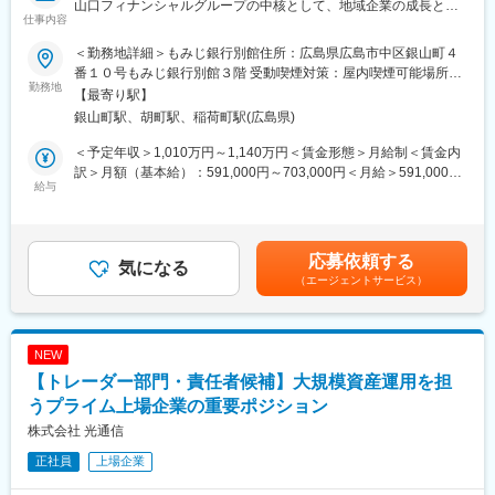
山口フィナンシャルグループの中核として、地域企業の成長と変
を活用しながら、“実行支援型”のソリューションを提供できる点が
仕事内容
革をワンストップで支援するプロフェッショナル集団。企業と同
強みです。
じ舟に乗り、事業リスクを共有しながら本質的な価値創出を目指
・例えば、M&Aを支援する場合も「成約」をゴールにおくのでは
＜勤務地詳細＞もみじ銀行別館住所：広島県広島市中区銀山町４
します。
なく、M&A後のPMIや成長戦略など、描いていた計画を達成でき
番１０号もみじ銀行別館３階 受動喫煙対策：屋内喫煙可能場所あ
勤務地
るよう「成功」まで導きます。その間、M&A案件によっては経験
り変更の範囲：会社の定める事業所
【最寄り駅】
■（1） 募集背景
の豊富なプロ人材の力を活用しながら、成長戦略を実現するため
銀山町駅、胡町駅、稲荷町駅(広島県)
YMFGグロースパートナーズでは、中期経営計画に基づき、M&A
の実行支援を行います。
を活用した地域企業の成長支援および産業再編の推進を重要な戦
＜プロシェアリング＞
＜予定年収＞1,010万円～1,140万円＜賃金形態＞月給制＜賃金内
略テーマと位置づけています。特に、事業承継や成長投資のニー
・M&A案件の発掘・支援の中で察知した経営課題に対して、法人
訳＞月額（基本給）：591,000円～703,000円＜月給＞591,000円
ズが高まる中で、ディールの成立にとどまらず、買収後の企業価
給与
企業の状況やニーズに合わせて、経営テーマ毎に深く精通してい
～703,000円＜昇給有無＞有＜残業手当＞有＜給与補足＞※経験・
値向上（PMI・バリューアップ）まで一貫して支援する体制の強
るプロ人材とプロジェクトを実行していくことができます。
能力・年齢を考慮のうえ、個別に決定いたします。■昇給：年1回
化が求められています。
・プロ人材と共に本質的な提案・支援を実施することにより、経
■賞与：年2回■その他当：該当者のみ、住宅手当や家族手当など
今後は案件数の増加に加え、より複雑かつ高度な案件への対応も
営戦略策定、新規事業立案、人事・組織戦略構築など、企業が抱
支給賃金はあくまでも目安の金額であり、選考を通じて上下する
応募依頼する
見据え、ディール全体を統括しつつ、実行・成果創出までリード
気になる
えるあらゆる経営課題に対する知見・経験も培うことができま
可能性があります。月給(月額)は固定手当を含めた表記です。
（エージェントサービス）
できる人材の確保が不可欠となっており、本ポジションを募集し
す。
ます。
変更の範囲：会社の定める業務
■（2） ミッション
NEW
M&A案件の企画・実行からPMI・バリューアップまでを一貫して
【トレーダー部門・責任者候補】大規模資産運用を担
統括し、顧客企業の企業価値向上および持続的成長を実現するこ
とがミッションです。単なる仲介・助言にとどまらず、事業リス
うプライム上場企業の重要ポジション
クを共有しながら実行フェーズに深く関与し、成果創出にコミッ
株式会社 光通信
トします。また、複数案件を横断した品質・リスク管理を担うと
正社員
上場企業
ともに、次世代人材の育成を通じ、組織全体のM&A支援力の高度
化にも貢献していただきます。