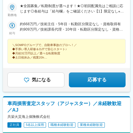
★全国募集／転勤制度が選べます！★◎初回配属先はご相談に応
じます◎各給与は「給与欄」をご確認ください【1】限定なし※全
勤務地
国へ転勤の可能性あり【2】ブロック限定次の（1）～（3）に該
当する都道府県（1）「主たる勤務地」を含むブロック（2）「主
約668万円／技術主任・5年目・転勤区分限定なし・資格取得有
たる勤務地」の隣接都道府県（3）居住地から通勤可能な都道府県
約909万円／技術課長代理・10年目・転勤区分限定なし・資格取
※上記内で転居を伴う転勤の可能性あり※採用時に「主たる勤務
給与
得有
地」を決定します■北海道ブロック（北海道）■東北ブロック（秋
田・青森・山形・宮城・岩手・福島）■関東甲信越ブロック（茨
＼SOMPOグループで、自動車事故のプロへ！／
城・栃木・群馬・山梨・新潟・長野）■首都圏ブロック（東京・神
◆手厚い導入研修＆OJTで安心スタート♪
◆月給32万円以上／選べる転勤制度
奈川・千葉・埼玉）■中部・北陸ブロック（愛知・岐阜・三重・静
◆土日祝休み／残業20h
岡・石川・富山・福井）■近畿ブロック（大阪・京都・滋賀・奈
◆年休実質130日～140日／5日以上の連続休暇の取得義務あり！
良・和歌山・兵庫）■中国ブロック（広島・鳥取・島根・山口・岡
◆「ありがとう」と感謝される仕事
山）■四国ブロック（香川・徳島・愛媛・高知）■九州ブロック
（福岡・佐賀・長崎・熊本・大分・宮崎・鹿児島・沖縄）【3】地
気になる
応募する
域限定原則「主たる勤務地」または「転居転勤のない範囲」※自宅
から公共交通機関で90分以内※受動喫煙対策制度あり
車両損害査定スタッフ（アジャスター）／未経験歓迎
／AJ
共栄火災海上保険株式会社
正社員
5名以上採用
職種未経験歓迎
業種未経験歓迎