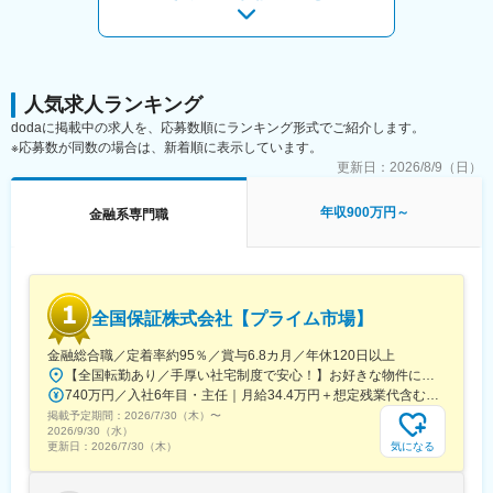
＜私たちが実現したいこと＞
◇私たちの存在意義は、お客さま・地域と対話を重ね、知恵を出
し、汗をかき、その課題解決に全力を尽くすことで、“地域のみん
な”がよりよくあり続けるための力になることです。
◇お客さま・地域の課題が多様化・複雑化する中、私たちはその
解決に向けたパートナーとして伴走していくことで、“地域のみん
人気求人ランキング
な”と一緒に環境・社会価値の向上したウェルピーイングな社会を
dodaに掲載中の求人を、応募数順にランキング形式でご紹介します。
創っていきます。
※応募数が同数の場合は、新着順に表示しています。
更新日：
2026/8/9（日）
＜その実現に向けて＞
◇私たちは「金融サービスの高度化」と「非金融の領域拡大」に
年収900万円～
金融系専門職
より総合コンサルティング・グループとしての機能を進化させ、
お客さま・地域の課題解決力をさらに強化していきます。
変更の範囲：当行業務全般 （詳細は、面談・面接時にご確認くだ
さい）
全国保証株式会社【プライム市場】
金融総合職／定着率約95％／賞与6.8カ月／年休120日以上
【全国転勤あり／手厚い社宅制度で安心！】お好きな物件に住める「借り上げ社宅制度」をご用意！単身者の場合、自己負担月1万円で居住可能です（諸条件あり）。◎転勤を経験することによって地域ごとのニーズに触れ、対応力とビジネススキルを伸ばせます。※初任地は面接時の適性を踏まえ、本社または以下の支店のいずれかに決定いたします。 ※受動喫煙対策あり（当社内禁煙 ※一部ビル内に喫煙所あり）■本社・本店千代田区大手町二丁目1番1号 大成大手町ビル■札幌支店札幌市北区北7条西4丁目3番地1 新北海道ビル■仙台支店仙台市青葉区国分町一丁目2番1号 仙台フコク生命ビル■横浜支店横浜市西区みなとみらい二丁目3番5号 クイーンズタワー■金沢支店金沢市昭和町16番1号 ヴィサージュ■名古屋支店名古屋市中区栄二丁目3番1号 名古屋広小路ビルヂング■大阪支店大阪市中央区今橋四丁目1番1号 淀屋橋三井ビルディング■広島支店広島市中区幟町13番15号 新広島ビルディング■福岡支店福岡市博多区店屋町8番30号 博多フコク生命ビル
740万円／入社6年目・主任｜月給34.4万円＋想定残業代含む諸手当＋賞与年2回 830万円／入社9年目・係長｜月給38.5万円＋想定残業代含む諸手当＋賞与年2回
掲載予定期間：
2026/7/30（木）
〜
2026/9/30（水）
気になる
更新日：
2026/7/30（木）