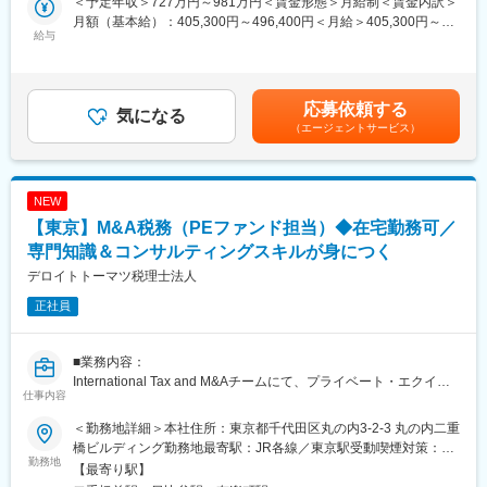
＜予定年収＞727万円～981万円＜賃金形態＞月給制＜賃金内訳＞
・損害額、賠償額についての説明、及び相手方との交渉
グループ内のカーボンニュートラルや再エネメニューの提供を目
月額（基本給）：405,300円～496,400円＜月給＞405,300円～
・交渉に基づき支払保険金額を確定
給与
的とし、中長期的に再生可能エネルギーの調達および供給を行う
496,400円＜昇給有無＞有＜残業手当＞有＜給与補足＞■昇給：年
・発生原因や損害の確認、調査 など
予定であり、効率的/効果的に再エネ化を進めていくために再エネ
1回（4月）■賞与：年2回（9月・3月）※管理職採用の場合、残業
等のトレーディングも行う予定。
手当は無し、別途管理職手当支給有賃金はあくまでも目安の金額
※例外はございますが、ほぼオフィスワークでの業務となります。
であり、選考を通じて上下する可能性があります。月給(月額)は固
応募依頼する
※管理職候補の募集となりますが、これまでのご経験次第では、管
気になる
■働き方
定手当を含めた表記です。
（エージェントサービス）
理職としてのオファーに関して打診させていただく可能性もござ
・在宅勤務週2~3回程度
います。
・フルフレックス
・転勤実質なし
■働き方の魅力
就業規則上は人事異動や転勤の可能性を規定しておりますが、現
NEW
・新宿駅直結の好立地、年間休日129日（土日祝）、残業時間も
状拠点は竹芝本社のみであり、他の勤務地はございません。
【東京】M&A税務（PEファンド担当）◆在宅勤務可／
目安10時間以内とワークライフバランスの整った働き方の実現が
可能です。
専門知識＆コンサルティングスキルが身につく
■当社について
・制度としては転勤の可能性がございますが、当社の拠点は東京
当社はソフトバンク株式会社100%出資の子会社です。電力小売事
デロイトトーマツ税理士法人
のみで、実質はほとんど転勤となることはございません。
業をベースに、再生可能エネルギーによる電力供給、節電・省エ
正社員
ネ支援、カーボンニュートラル実現支援等、新たな価値を付加し
■当社について
たサービスを提供しています。
当社は、積水ハウスグループが建築・管理する賃貸住宅「シャー
■業務内容：
メゾン」にお住まいになる入居者様の「幸せなシャーメゾンライ
変更の範囲：会社の定める業務
International Tax and M&Aチームにて、プライベート・エクイテ
フを安全・安心の観点からお守りする」ことを事業の目的とした
仕事内容
ィー(以下、PE）ファンドの案件創出、資金調達、買収、バリュー
積水ハウスグループの少額短期保険会社です。万一、入居者様の
アップ、売却という一連のライフサイクルに関連して、ＰＥファ
生活にかかわる事故が起こった場合にシャーメゾンライフを保障
＜勤務地詳細＞本社住所：東京都千代田区丸の内3-2-3 丸の内二重
ンドやその投資先に対する、以下のような業務を行っていただく
する、シャーメゾン入居者専用の保険商品（シャーメゾンライフ
橋ビルディング勤務地最寄駅：JR各線／東京駅受動喫煙対策：屋
ことを想定しております。
勤務地
GUARD）を提供しております。
内喫煙可能場所あり変更の範囲：会社の定める事業所（リモート
【最寄り駅】
1）税務デューデリジェンス：買収や売却の対象となる会社の過去