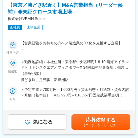
ニーズに応える金融商品とサービスを提供しています。
【東京／勝どき駅近く】M&A営業担当（リーダー候
■本ポジションの特徴：
・No.1のフィンテックサービスの実現に関わることができます。
補）◆東証グロース市場上場
変更の範囲：会社の定める業務
・国内決済アプリNo.1のPayPayというプラットフォーム上で、ス
株式会社VRAIN Solution
ケールの大きい（ユーザー規模が大きい）事業に携わることがで
正社員
上場企業
きます。
■当社について：
【営業経験をお持ちの方へ／製造業のDX化を支援する企業】
2018年にサービスを開始してから約6年でユーザー数7,000万人
（2025年7月時点）を突破したフィンテック企業である
仕事内容
■仕事内容
「PayPay」は日本国内においてスマホユーザーのおよそ3人に2人
社長直下のポジションとして、国内拠点の拡大をはじめとした急
が使用する決済プラットフォームとして急速に事業規模を拡大し
＜勤務地詳細＞本社住所：東京都中央区晴海1-8-10 晴海アイラン
成長フェーズにある弊社において、経営上の重要テーマに幅広く
ています。PayPay証券株式会社は「PayPay」から使用できるス
ドトリトンスクエアオフィスタワーX 34階勤務地最寄駅：都営大
関与いただきます。
勤務地
マホ専業証券会社として「資産運用」を日常の中で誰もが簡単に
江戸線／勝どき駅受動喫煙対策：屋内全面禁煙変更の範囲：会社
【最寄り駅】
トップセールスとして現場に立つ社長が、事業創出・経営判断に
できるユニークで身近な資産運用サービスを提供しています。
の定める全ての事業所
勝どき駅、月島駅、新豊洲駅
専念できるよう、企画・調査から案件推進までを担い、将来的に
はチーム・機能の中核を担っていただくことを想定したリーダー
＜予定年収＞700万円～1,000万円＜賃金形態＞月給制＜賃金内訳
候補ポジションです。
＞月額（基本給）：432,990円～618,557円固定残業手当/月：
給与
150,344円～214,777円（固定残業時間45時間0分/月）超過した時
■主な業務内容
間外労働の残業手当は追加支給＜月給＞583,334円～833,334円
・M&A・企業連携に関する情報収集、リサーチ、企画立案、資料
（一律手当を含む）＜昇給有無＞有＜残業手当＞有＜給与補足＞※
作成
経験、スキル、年齢を考慮の上、当社規定により決定します。※年
応募依頼する
・候補となる企業や事業領域の市場調査、事業性評価
気になる
収構成は、月給×12ヶ月となります。■人事評価：年2回※評価に応
（エージェントサービス）
・案件化に向けたタスク整理、社内外関係者との調整・交渉
じて給与改定を実施※管理監督者採用の場合、残業手当の支給なし
・社長・経営層への検討材料の整理・共有、意思決定支援
賃金はあくまでも目安の金額であり、選考を通じて上下する可能
・案件推進における進行管理、実行フェーズのオペレーション設