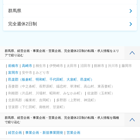
群馬県
完全週休2日制
群馬県、経営企画・事業企画・営業企画、完全週休2日制の転職・求人情報をエリ
アで絞り込む
前橋市
高崎市
桐生市
伊勢崎市
太田市
沼田市
館林市
渋川市
藤岡市
富岡市
安中市
みどり市
邑楽郡（板倉町、明和町、千代田町、大泉町、邑楽町）
吾妻郡（中之条町、長野原町、嬬恋村、草津町、高山村、東吾妻町）
利根郡（片品村、川場村、昭和村、みなかみ町）
佐波郡（玉村町）
北群馬郡（榛東村、吉岡町）
多野郡（上野村、神流町）
甘楽郡（下仁田町、南牧村、甘楽町）
群馬県、経営企画・事業企画・営業企画、完全週休2日制の転職・求人情報を職種
で絞り込む
経営企画
事業企画・新規事業開発
営業企画