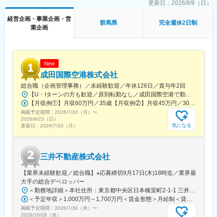
更新日：
2026/8/9（日）
・ディレクション業務/コンサルティング業務
◇アライアンス先との協業窓口業務
経営企画・事業企画・営
群馬県
完全週休2日制
・他企業とサービス連携するための窓口業務
業企画
■ポジション魅力：
◎日本全体の「労働力不足」に関する深刻な社会問題の解決に向
けて直接的に関わることができる、社会貢献性の高い仕事です。
New
◎地方自治体の課題解決に向けて地域に深く入り込み、関係性を
成田国際空港株式会社
構築し、短期目線ではなく、中長期的な取組となるよう事業を実
総合職（企画管理事務）／未経験歓迎／年休126日／賞与年2回
施していきます。
【U・Iターンの方も歓迎／原則転勤なし／成田国際空港で勤務】■千葉県成田市古込字古込1-1受動喫煙対策：オフィス内禁煙・分煙※自動車通勤：可能（必要条件を満たしている場合のみ）
◎まだまだ成長中の組織のため、積極的な事業提案が求められま
【月収例①】月収60万円／35歳【月収例②】月収45万円／30歳【月収例③】月収41万円／25歳※各種手当(残業手当、住居手当、通勤手当等)込みの金額です。※別途賞与が年２回支給されます。※個人差がある旨、ご承知おきください。<月給>【初任給（大卒）】月給27万8600円＋各種手当(残業手当、住居手当、通勤手当等)＋賞与年2回【初任給（院卒）】月給30万500円＋各種手当(残業手当、住居手当、通勤手当等)＋賞与年2回※上記は新卒初任給です。経験やスキルを考慮して決定いたします。
すが、より良い社会を目指した様々なチャレンジができます。
掲載予定期間：
◎現メンバーは全国各地でリモート勤務しており、自由度の高い
2026/7/20（月）
〜
2026/8/23（日）
働き方をしたい方に向いています。
気になる
更新日：
2026/7/20（月）
◎急成長を遂げているスタートアップとして、官民問わず注目度
が高く、様々な企業との協業や商談の機会が得られます。
三井不動産株式会社
【業界未経験歓迎／総合職】※応募締切9月17日(木)18時迄／業界最
大手の総合デベロッパー
＜勤務地詳細＞本社住所：東京都中央区日本橋室町2-1-1 三井本館勤務地最寄駅：東京メトロ銀座線・半蔵門線／三越前駅受動喫煙対策：屋内全面禁煙変更の範囲：会社の定める事業所（リモートワーク含む）
＜予定年収＞1,000万円～1,700万円＜賃金形態＞月給制＜賃金内訳＞月額（基本給）：470,000円～800,000円＜月給＞470,000円～800,000円＜昇給有無＞有＜残業手当＞有＜給与補足＞※経験に応ず※上記年収は基礎給与・賞与（2回）を含む。時間外勤務手当・諸手当別途支給。※あくまでモデルケースであり、実際の年収とは異なる可能性があります。処遇条件の詳細は内定後のオファー面談にてご説明いたします。賃金はあくまでも目安の金額であり、選考を通じて上下する可能性があります。月給(月額)は固定手当を含めた表記です。
掲載予定期間：
2026/7/30（木）
〜
2026/10/28（水）