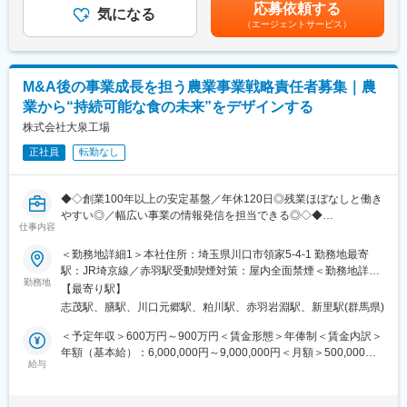
あり、選考を通じて上下する可能性があります。月給(月額)は固定
・採用研修／1ヵ月
応募依頼する
イプシロンロケットの改良型となるイプシロンSロケットは、
気になる
手当を含めた表記です。
配属先の営業所にて採用業務の習得
（エージェントサービス）
JAXAと共同開発し、信頼性と運用性の高度な要求に対し、優れた
↓
コストで打ち上げを実現するロケットです。イプシロンロケット
・所長補佐（２～３年目）
の打ち上げはJAXAが主導でしたが、イプシロンSロケットは当社
お客さまアドバイザーの採用、指導・育成、同行・営業支援等、
が打ち上げまで行います。「世界一コンパクトな打上げ」を目指
営業所の経営に必要な知見を培い、FP等の必須資格を取得した
M&A後の事業成長を担う農業事業戦略責任者募集｜農
し、確実性と革新性を備えた日本産品質のロケットを、官公庁や
後、営業所長に昇格。
業から“持続可能な食の未来”をデザインする
学術機関といったこれまでの利用に加え、商業向け等、多様な衛
星を所定の軌道へ投入する衛星打上げ輸送事業を展開するため
株式会社大泉工場
■働き方の魅力：
の、プロジェクトマネジメントプランの立案と実行をお任せしま
・男女共に育児休職取得率は100%！
正社員
転勤なし
す。
・時差出勤制度、社宅制度（営業所長就任後、利用可）も完備
具体的には、当社が打ち上げ輸送サービスの受注からロケット打
・住宅手当や家族手当、退職金手当等の福利厚生制度が充実
ち上げまでのPJを自立して完遂させるための一連の業務フローを
◆◇創業100年以上の安定基盤／年休120日◎残業ほぼなしと働き
JAXAや社内技術部門と協働して構築します。その業務フロー構築
■同社の強み
やすい◎／幅広い事業の情報発信を担当できる◎◇◆
PJのリードとして、事業の立ち上げ・展開に向けた業務シナリオ
仕事内容
契約のほぼすべて（約96％）が有配当保険（会社の利益の一部を
の検討や、社内外のステークホルダーとのヒアリング・ボトルネ
配当金としてご契約者へお支払いする保険）なので、配当還元が
株式会社大泉工場は、発酵飲料コンブチャの製造販売、100%プラ
＜勤務地詳細1＞本社住所：埼玉県川口市領家5-4-1 勤務地最寄
ックの特定を通し、理想的な業務フローを作成していただきま
充実しており、実質的な保険料負担の軽減を図っております。
ントベースや発酵をテーマにしたカフェの運営、ポップコーン・
駅：JR埼京線／赤羽駅受動喫煙対策：屋内全面禁煙＜勤務地詳細
す。作成後は打ち上げのリハーサル等を通して、ブラッシュアッ
「健康配当」にも注力しており、健康であれば健康配当のお支払
コールドプレスマシーンの販売など「食」に関する事業を中心に
勤務地
2＞Prema Organic FARM住所：群馬県前橋市粕川町下東田面246
プを行い、試行運用と改善サイクルを進めながら、打上げ輸送サ
【最寄り駅】
いが続くという仕組みに強みがあります。
行っている会社です。
受動喫煙対策：敷地内喫煙可能場所あり変更の範囲：会社の定め
ービスの事業拡大の促進に寄与いただきます。 現在、日本の宇宙
志茂駅、膳駅、川口元郷駅、粕川駅、赤羽岩淵駅、新里駅(群馬県)
る事業所
開発は政府の宇宙戦略基金の創設や予算拡充によりこれまでにな
変更の範囲：会社の定める業務
＜予定年収＞600万円～900万円＜賃金形態＞年俸制＜賃金内訳＞
い追い風を受けています。衛星打上げ市場が年々拡大する中、イ
■業務内容
年額（基本給）：6,000,000円～9,000,000円＜月額＞500,000円
プシロンロケットによる打上げ輸送サービス事業を確立すること
農業運営に関する新規事業全般をプレイングマネージャーとして
給与
～750,000円（12分割）＜昇給有無＞有＜残業手当＞有＜給与補
は、当社の宇宙ビジネス拡大に極めて重要です。事業を軌道に乗
自らも現場に立ち、子会社の事業成長と安定化を実現するポジシ
足＞※予定年収はあくまでも目安の金額であり、選考を通じて上下
せるための中核的役割を担っていただくことを期待します。
ョンとなります。
する可能性があります。賃金はあくまでも目安の金額であり、選