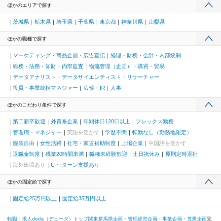
ほかのエリアで探す
茨城県
栃木県
埼玉県
千葉県
東京都
神奈川県
山梨県
ほかの職種で探す
マーケティング・商品企画・広告宣伝
経理・財務・会計・内部統制
総務・法務・知財・内部監査
物流管理（企画）・購買・貿易
データアナリスト・データサイエンティスト・リサーチャー
役員・事業統括マネジャー
広報・IR
人事
ほかのこだわり条件で探す
第二新卒歓迎
外資系企業
年間休日120日以上
フレックス勤務
管理職・マネジャー
英語を活かす
学歴不問
転勤なし（勤務地限定）
服装自由
女性活躍
社宅・家賃補助制度
上場企業
中国語を活かす
退職金制度
残業20時間未満
職種未経験歓迎
土日祝休み
原則定時退社
海外出張あり
U・Iターン支援あり
ほかの固定給で探す
固定給25万円以上
固定給35万円以上
転職・求人doda（デューダ）トップ
関東
群馬県
企画・管理
経営企画・事業企画・営業企画
完