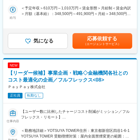
保険を販売する営業職ではなく、販売戦略の立案や組織づくり、
＜予定年収＞610万円～1,010万円＜賃金形態＞月給制＜賃金内訳
人財育成を通じて事業成長を牽引する役割を担います。
＞月額（基本給）：348,500円～491,900円＜月給＞348,500円～
リテール部門を中心にキャリアを形成しながら、将来的には営業
給与
491,900円＜昇給有無＞有＜残業手当＞有＜給与補足＞予定年収
拠点の責任者である「支部長」をはじめ、本社企画部門や他事業
は、残業代30時間分込みのイメージとなります。・賞与：年2回
領域など幅広いフィールドで活躍できる環境があります。
（6月、12月）※2025年度実績 賃金はあくまでも目安の金額であ
り、選考を通じて上下する可能性があります。月給(月額)は固定手
■業務詳細
応募依頼する
気になる
当を含めた表記です。
入社後は営業現場に近い立場で組織運営や営業支援業務を経験
（エージェントサービス）
し、販売戦略の企画・推進、人財育成、業績管理など幅広い業務
に携わります。
３～４年後には営業拠点の責任者である「支部長」への登用を目
NEW
指し、組織マネジメントやリーダーシップを実践的に身につけて
いただきます。
【リーダー候補】事業企画・戦略◇金融機関各社との
支部長は営業職員（ウェルビーイングデザイナー）の採用・育
コスト最適化の企画／フルフレックス<08>
成・指導を担い、地域のお客さまへ安心と健康を届ける組織づく
ＰａｙＰａｙ株式会社
りを推進する重要なポジションです。
正社員
転勤なし
【主な業務内容】
◆販売戦略・営業戦略の企画および推進
◆営業職員の採用・育成・マネジメント
【ユーザー数に比例したチャージコスト削減がミッション／フル
◆営業活動支援（営業同行、基盤開拓支援等）
フレックス・リモート】
仕事内容
◆業績管理・勤怠管理・組織運営
◆顧客対応・保険契約管理等のお客さまサービス業務
■PayPay
＜勤務地詳細＞YOTSUYA TOWER住所：東京都新宿区四谷1-6-1
◆支部運営および将来の管理職候補としての各種マネジメント業
2018年にサービスを開始してから約7年で、ユーザー数7,000万人
YOTSUYA TOWER 受動喫煙対策：屋内全面禁煙変更の範囲：会
務
を突破したフィンテック企業「PayPay」。