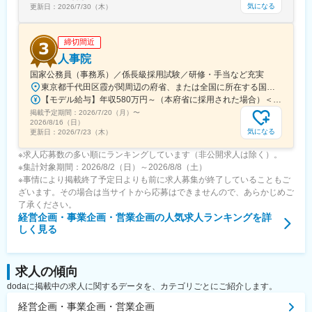
気になる
更新日：
2026/7/30（木）
締切間近
人事院
国家公務員（事務系）／係長級採用試験／研修・手当など充実
東京都千代田区霞が関周辺の府省、または全国に所在する国の行政機関の庁舎＜主な勤務地＞・府省合同A：おもに霞が関周辺の本府省・府省合同B：本府省を含む全国の行政機関・国税庁（国税局、国税事務所）※職務により、全国および海外での活躍のチャンスもあります※就業場所の変更の範囲：各府省の定める場所
【モデル給与】年収580万円～（本府省に採用された場合）＜給与＞月給27万6,300円～＋各種手当＋賞与（2025年度は4.65カ月分）採用時の俸給月額（いわゆる基本給）は、採用された方の経験年数と同程度の経験年数を有する国家公務員が受ける俸給月額との均衡を考慮して決定します ※支給要件を満たした場合は、次のような諸手当が支給されます。└地域手当、本府省業務調整手当、通勤手当、住居手当、扶養手当、超過勤務手当 など※俸給月額等は2026年４月１日現在の「一般職の職員の給与に関する法律」の規定によるものです
掲載予定期間：
2026/7/20（月）
〜
2026/8/16（日）
気になる
更新日：
2026/7/23（木）
※求人応募数の多い順にランキングしています（非公開求人は除く）。
※集計対象期間：2026/8/2（日）～2026/8/8（土）
※事情により掲載終了予定日よりも前に求人募集が終了していることもご
ざいます。その場合は当サイトから応募はできませんので、あらかじめご
了承ください。
経営企画・事業企画・営業企画
の人気求人ランキングを詳
しく見る
求人の傾向
dodaに掲載中の求人に関するデータを、カテゴリごとにご紹介します。
経営企画・事業企画・営業企画