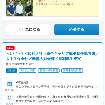
との均衡を考慮して決定します ※支給要件を満たした場合は、次
「国づくり」という、
動前駅、表参道駅、代々木公園駅、東池袋四丁目駅、京成関屋
日本最大級のプロジェクトに関わる
のような諸手当が支給されます。└地域手当、本府省業務調整手
駅、府中本町駅、立川南駅、日本大通り駅、関内駅、八丁畷駅、
当、通勤手当、住居手当、扶養手当、超過勤務手当 など※俸給月
武蔵溝ノ口駅、柳小路駅、お台場海浜公園駅
額等は2026年４月１日現在の「一般職の職員の給与に関する法
律」の規定によるものです
気になる
応募する
NEW
＜1・4・7・10月入社＞総合キャリア職◆初任地考慮／
大手生保会社／幹部人財候補／福利厚生充実
住友生命保険相互会社
正社員
5名以上採用
職種未経験歓迎
業種未経験歓迎
■職務内容
幅広い視点と高度な専門性で会社全体を捉えた業務遂行が求めら
仕事内容
れる総合キャリア職です。
リテール分野を中心にキャリア形成を行いつつ専門性を高め、組
＜勤務地詳細＞全国の支店住所：東京都 受動喫煙対策：屋内全面
織運営・人財マネジメントの中核人材として活躍いただくポジシ
禁煙変更の範囲：会社の定める事業所
ョンです。
勤務地