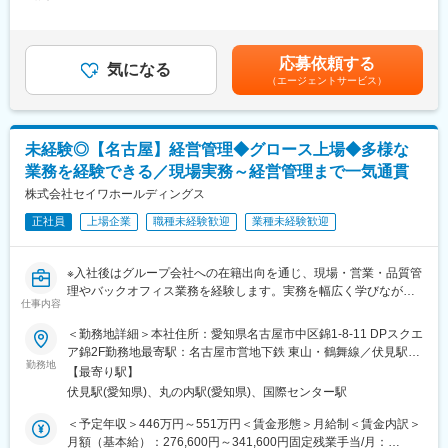
349,000円＜昇給有無＞有＜残業手当＞有＜給与補足＞※基本給＋
～こんな方におすすめ～
■魅力：
残業代＋賞与での想定年収で内定者は年収641万円からオファー
◇提案営業に加え、マーケティングや人材育成など幅広いスキル
・当社は「継続的に社会課題を解決できる仕組み」の創出をめざ
となります。※別途営業手当あり。※賞与：年2回（6月・12月）賃
を磨きたい方
し、企業・省庁・自治体・NPO／NGOなどとのネットワークを構
金はあくまでも目安の金額であり、選考を通じて上下する可能性
◇財務・税務など企業経営に関わる専門知識を手に入れ、市場価
応募依頼する
築しているのが強みです。
気になる
があります。月給(月額)は固定手当を含めた表記です。
値も年収も上げたい方
・前職は、投資銀行、出版社、新聞社、官公庁、重工業メーカー
（エージェントサービス）
◇もっと公正な評価を受けたい方
など様々なキャリアを持つ社員がそれぞれの経験を活かして活躍
◇雑務ではなく営業活動に専念し、お客様に向き合う時間を大切
中です。
にしたい方
未経験◎【名古屋】経営管理◆グロース上場◆多様な
◇土日休・フレックス・在宅活用など、より長期的に腰を据えて
■組織構成：
働ける環境に移りたい方
業務を経験できる／現場実務～経営管理まで一気通貫
正社員10名前後、嘱託社員5名、業務委託3名です。
20代～30代を中心に活躍中です。
株式会社セイワホールディングス
■業務概要
当社商品を販売する保険代理店に対し、販売促進をメインとした
正社員
上場企業
職種未経験歓迎
業種未経験歓迎
変更の範囲：会社の定める業務
法人コンサルティング営業をお任せします。代理店の経営に深く
踏み込み、課題解決に向けた伴走をすることがミッションです
※入社後はグループ会社への在籍出向を通じ、現場・営業・品質管
理やバックオフィス業務を経験します。実務を幅広く学びながら
■業務内容
仕事内容
経営管理領域へステップアップし、将来的にはグループ全体の経
担当代理店30～40社に対して、代理店の課題や、保険を検討する
営統括や戦略立案にも関与していただきます。
お客様への商品提案をフォローします。代理店毎に抱える課題は
＜勤務地詳細＞本社住所：愛知県名古屋市中区錦1-8-11 DPスクエ
異なるため、下記に捉われずに主体性をもった営業活動を期待し
ア錦2F勤務地最寄駅：名古屋市営地下鉄 東山・鶴舞線／伏見駅受
■出向可能性のあるグループ各社：
ています
勤務地
動喫煙対策：屋内全面禁煙変更の範囲：会社の定める事業所（リ
【最寄り駅】
※出向の時期は7ヶ月目～1年頃を想定しております。
【経営サポート】顧客集客、満足度向上、マーケット動向及び消
モートワーク含む）
伏見駅(愛知県)、丸の内駅(愛知県)、国際センター駅
【中部・関西地区】
費者ニーズの分析、同業他社の販売戦略分析
・(株)セイワ工業／溶接・製缶加工
【販売サポート】商品勉強会及び販売教育、販売戦略の立案及び
＜予定年収＞446万円～551万円＜賃金形態＞月給制＜賃金内訳＞
・東栄コーティング(株)／めっき加工
アクションプランの策定～実行
月額（基本給）：276,600円～341,600円固定残業手当/月：