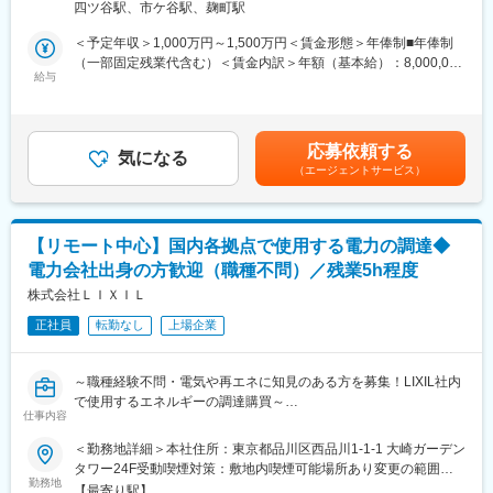
■期待すること：
四ツ谷駅、市ケ谷駅、麹町駅
◎7200万人を超えるユーザーに対してサービスを届けることがで
・クライアントの若手メンバーにもOJT的立場、育成的観点でマ
き、自身の仕事で世の中にインパクトを与えられる
ネジメント指導やナレッジとして残るようなドキュメンテーショ
＜予定年収＞1,000万円～1,500万円＜賃金形態＞年俸制■年俸制
◎他部門（プロダクト開発、マーケティングなど）との連携によ
ンを期待します。
（一部固定残業代含む）＜賃金内訳＞年額（基本給）：8,000,000
り、ユーザーファーストなサービス開発をする上での知見が豊富
給与
円～12,500,000円固定残業手当/月：110,000円～150,000円（固
に得られる
■ミッション：
定残業時間40時間0分/月）超過した時間外労働の残業手当は追加
・防衛領域におけるマネジメント中核メンバーとして大規模・複
支給＜月額＞776,666円～1,191,666円（12分割）（一律手当を含
■募集背景：
雑なプロジェクトを推進・成功に導くために価値提供いただきま
む）＜昇給有無＞有＜残業手当＞有＜給与補足＞■経験、スキル、
応募依頼する
PayPayほけんミニアプリはサービス開始から約3年半で急速に成
気になる
す。
業績、貢献度に応じ当社規定により決定■毎年1回見直し■時間外
（エージェントサービス）
長しており、2025年7月時点で加入者数が累計650万件を突破して
勤務手当、深夜勤務手当有※給与支給について、一部をPayPayア
おります。
■働き方詳細：
カウントで受け取ることが可能です（給与デジタル支払いに対
今後、さらに保険のプラットフォーマーを目指して多様な商品の
・担当プロジェクトにより単発 or 長期（平日のみ勤務、週末は帰
応）賃金はあくまでも目安の金額であり、選考を通じて上下する
追加や機能拡充をスピード感を持って進めていく予定となりま
宅）の出張発生の可能性がございます。
可能性があります。月給(月額)は固定手当を含めた表記です。
【リモート中心】国内各拠点で使用する電力の調達◆
す。
※出張有無及び、頻度／期間／出張場所等はプロジェクト次第で変
電力会社出身の方歓迎（職種不問）／残業5h程度
デジタルで保険に加入するのが当たり前になる世界の実現に向け
動します。（出張費用は会社負担）
てチームの更なる強化を図るため、組織拡大に伴う増員での募集
株式会社ＬＩＸＩＬ
となります。
変更の範囲：当社及び出向（転籍）先における各種業務全般
正社員
転勤なし
上場企業
■業務内容：
PayPayにおける中長期的な新規保険サービスの企画・立ち上げ
～職種経験不問・電気や再エネに知見のある方を募集！LIXIL社内
や、さまざまな外部事業者との事業提携に携わっていただきま
で使用するエネルギーの調達購買～
す。
仕事内容
・PayPayの保険事業における中長期的な新規事業/新サービス開
■概要：
＜勤務地詳細＞本社住所：東京都品川区西品川1-1-1 大崎ガーデン
発
LIXILでは国内だけで36か所の生産拠点と113か所のショールーム
タワー24F受動喫煙対策：敷地内喫煙可能場所あり変更の範囲：
・外部事業者との提携による、新規事業の創出
を有しており、日々の消費エネルギー(電気・ガス)は膨大なものと
勤務地
会社の定める事業所（リモートワーク含む）
【最寄り駅】