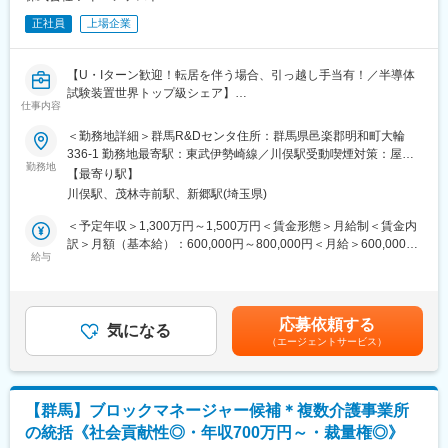
正社員
上場企業
【U・Iターン歓迎！転居を伴う場合、引っ越し手当有！／半導体
試験装置世界トップ級シェア】
仕事内容
■概要
＜勤務地詳細＞群馬R&Dセンタ住所：群馬県邑楽郡明和町大輪
主な役割は、会社（SCM）レベルでの戦略的シナリオ分析・プラ
336-1 勤務地最寄駅：東武伊勢崎線／川俣駅受動喫煙対策：屋内
ンニングを行い、そのアウトプットをS&OPプロセスや予算策定
勤務地
全面禁煙変更の範囲：会社の定める事業所（リモートワーク含
【最寄り駅】
に統合です。ハイレベルな市場分析や経営層への提言を行う、上
む）
川俣駅、茂林寺前駅、新郷駅(埼玉県)
流工程の役割です。
不確実性の高い市場環境において、需要を単一予測で固定せず、
＜予定年収＞1,300万円～1,500万円＜賃金形態＞月給制＜賃金内
顧客・市場・マクロ環境（経済、地政学、規制等）・業界構造・
訳＞月額（基本給）：600,000円～800,000円＜月給＞600,000円
社内制約（供給、在庫、投資余力等）を統合して複数のあり得る
給与
～800,000円＜昇給有無＞有＜残業手当＞有＜給与補足＞※スキ
将来シナリオを設計・更新し、経営／BU／S&OPの意思決定に必
ル・経験等により個別に設定させていただきます。■昇給 ： 年1回
要な選択肢・トレードオフ・方向性を明確化していただきます。
（6月）■賞与 ： 年2回（6月、12月）※2ｹ月分×2回＝約４ヵ月分
また、Scenario Planning（業界分析＋マクロ環境分析を含む）を
想定賃金はあくまでも目安の金額であり、選考を通じて上下する
応募依頼する
軸としたAdvanced Planning運用をリードし、S&OPに整合した市
気になる
可能性があります。月給(月額)は固定手当を含めた表記です。
（エージェントサービス）
場観（Aligned Market View）を形成いただきます。
■業務詳細
・需要を多角的に捉える情報統合
【群馬】ブロックマネージャー候補＊複数介護事業所
・ビジネス環境の分析・シナリオ作成
の統括《社会貢献性◎・年収700万円～・裁量権◎》
・Scenario Planning会議のファシリテーション