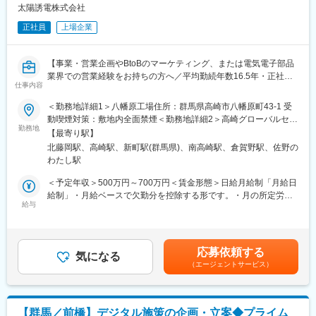
太陽誘電株式会社
変更の範囲：会社の定める業務
■当ポジションの特徴：
正社員
上場企業
＜「運用担当」ではなく「態勢設計者」になれる＞
取引モニタリング・疑わしい取引届出（STR）だけでなく、
AML/CFT態勢そのものの設計・高度化に関与規模が適正なため、
【事業・営業企画やBtoBのマーケティング、または電気電子部品
ルールフロー教育を部分最適ではなく全体最適で見直せます。
業界での営業経験をお持ちの方へ／平均勤続年数16.5年・正社員
＜地域金融 × AMLというリアルな難易度＞
仕事内容
離職率2.2%で長く働きやすい環境】
中小企業・個人事業主が多く、書類が整っていない商流が複雑と
＜勤務地詳細1＞八幡原工場住所：群馬県高崎市八幡原町43-1 受
いった現場特有の判断難度が高いため、形式的なAMLではなく、
■業務内容：
動喫煙対策：敷地内全面禁煙＜勤務地詳細2＞高崎グローバルセン
実態を読み解く判断力が求められます。AML専門家としての「目
（1）事業戦略の立案
勤務地
ター住所：群馬県高崎市栄町8-1 勤務地最寄駅：JR線／高崎駅受
利き力」が磨かれる環境です。
【最寄り駅】
・市場データの収集と分析（業界動向、顧客ニーズ、競合調査、
動喫煙対策：屋内全面禁煙変更の範囲：会社の定める事業所（リ
＜経営・監督当局との距離が近い＞
北藤岡駅、高崎駅、新町駅(群馬県)、南高崎駅、倉賀野駅、佐野の
PEST分析、市場規模（TAM／SAM／SOM）の推計
モートワーク含む）
規程改定、指摘対応、改善計画において、経営層やリスク管理部
わたし駅
・自社のポジション把握（SWOT分析、既存事業の収益性分析、
門と直接議論していただきます。当局対応（検査・ヒアリング）
リスクやボトルネックの特定）
＜予定年収＞500万円～700万円＜賃金形態＞日給月給制「月給日
にも深く関与します。そのため、「説明できるAML責任者」とし
・戦略立案（中期経営計画の策定、事業ポートフォリオの整理、
給制」・月給ベースで欠勤分を控除する形です。・月の所定労働
ての実績を積むことが可能です。
重点投資領域の選定）
給与
日数：20日＜賃金内訳＞月額（基本給）：280,000円～400,000
・外部調整（他企業とのアライアンス検討、ベンダー選定・契約
円/月20日間勤務想定＜想定月額＞280,000円～400,000円＜昇給
■当行について：
条件交渉、価格設定）
有無＞有＜残業手当＞有＜給与補足＞※上記はあくまで想定年収で
・株式会社東和銀行は、1917年創業の地域密着型の地方銀行で
（2）新商品の企画
あり、前職でのご経験・収入を考慮して最終的に決定いたしま
す。群馬県・埼玉県を中心として東京都・栃木県など首都圏で展
応募依頼する
・アイデア創出（顧客ニーズの調査、技術シーズと市場ニーズの
気になる
す。※残業代は実態に応じて全額支給されます。賃金はあくまでも
開し、地域のお客さまとの信頼関係を大切にしながら、金融サー
（エージェントサービス）
照合）
目安の金額であり、選考を通じて上下する可能性があります。月
ビスを提供しています。地域経済の円滑化に資する金融仲介機能
・事業企画書作成（ターゲット顧客の設定、価格設計・収益モデ
給(月額)は固定手当を含めた表記です。
の発揮はもちろんのこと、「TOWAお客様応援活動」を通じた財
ル、競合との違い・優位性の整理）
務面、非財務面双方からの課題解決支援に注力しています。
・事業性評価（売上・収益予測、リスク分析）
【群馬／前橋】デジタル施策の企画・立案◆プライム