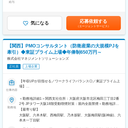
・(株)平野製作所／溶接・製缶加工
【提案コンサルティング】財務・税務・株・証券・不動産あらゆ
給与
95,700円～118,200円（固定残業時間45時間0分/月）超過した時
・日本計器(株)／液面計製造・販売
る分野の状況を理解し提案
間外労働の残業手当は追加支給＜月給＞372,300円～459,800円
・(株)開伸／プラスチックケースの製造・販売
【新規代理店開拓】紹介等通じた関係構築の上での開拓
（一律手当を含む）＜昇給有無＞有＜残業手当＞有＜給与補足＞※
・(株)冨士鍍金工業所／めっき加工
経験や能力等を十分考慮の上、決定させて頂きます。■賃金改定：
応募依頼する
・(株)大庭塗装工業所／カチオン電着塗装
■魅力
気になる
年1回（6月）賃金はあくまでも目安の金額であり、選考を通じて
（エージェントサービス）
【関東地区】
◎安心の入社後フォロー：入社半年間は人事・営業教育・配属先
上下する可能性があります。月給(月額)は固定手当を含めた表記で
・光誠産業(株)／鋼構造物製造・販売
による3方向の研修体制
す。
・三陽電工(株)／電線・ケーブルの製造・販売
◎挑戦を後押しする社風：年次に関係なく意見を発信できる風土
・三重工業(株)／ゴム成型機製造・販売
があり、公平・公正な評価制度を導入
【関西】PMOコンサルタント（防衛産業の大規模PJを
・タマ化工(株) ／カチオン電着塗装
◎働く環境：土日祝休・フレックス・在宅・残業を美徳としない
牽引）◆東証プライム上場◆年俸制650万円～
・(株)カケンジェネックス／成形アシスト装置製造・販売
文化が根付いており、「健康経営優良法人」「えるぼし」「くる
・(株)金谷塗装工業所／カチオン電着塗装
株式会社マネジメントソリューションズ
みん」などの認定を取得
◎休暇制度：有給休暇とは別に、年5日間連続のリフレッシュ休暇
正社員
上場企業
■キャリアパスのイメージ（経営全般のキャリアを身に付けたい
取得可能
方）
◎福利厚生：会社都合の転勤時は住宅補助や引越費用あり。遠隔
◆1年目：HDでの研修・グループ会社への出向
地勤務手当や、一定以上の役職で勤務エリアを選択できる制度あ
【年収UPが目指せる／ワークライフバランス◎／東証プライム上
＜入社～3ヶ月目＞
り
場】
・セイワホールディングスグループ各社見学
仕事内容
・試算表の作成（2ヶ月間ほど）
変更の範囲：会社の定める業務
■募集背景（概要）：
＜勤務地詳細1＞関西支社住所：大阪府大阪市北区梅田三丁目2番
・社内報の編集（安全パトロールへの参加や、グループ各社への
・当社においても防衛案件の引き合い・参画機会が増加してお
2号 JPタワー大阪18階受動喫煙対策：屋内全面禁煙＜勤務地詳細
インタビュー）
り、社内でも重点領域として注目度が高い事業です。
勤務地
2＞クライアント先常駐住所：大阪、神戸を中心に、愛知県、首都
・グループ各社のビジネスDD資料の作成
【最寄り駅】
また、AIや技術の高度化が進んでいる昨今、案件の難易度は確実
圏近郊、他地方 受動喫煙対策：屋内全面禁煙＜勤務地詳細3＞本
＜4～6ヶ月目＞
大阪駅、六本木駅、西梅田駅、乃木坂駅、大阪梅田駅(阪神線)、六
に上がっており、防衛サプライチェーン全体をカバーできるよう
社住所：東京都港区赤坂9-7-1 ミッドタウン・タワー29F勤務地最
・現場経験スタート（本人の意向およびビジネスDDをもとに配属
本木一丁目駅
なマネジメントが必要となってきます。
寄駅：東京メトロ日比谷線／六本木駅受動喫煙対策：屋内全面禁
先を決定）
※今後の成長を見据え、防衛インダストリーの立ち上げフェーズを