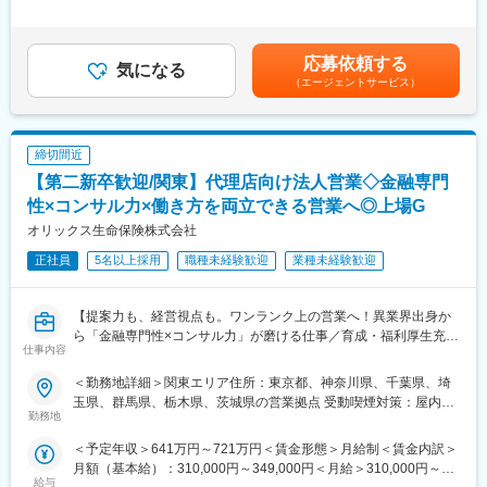
間外労働の残業手当は追加支給＜月給＞358,000円～500,000円
■やりがい
■業務内容：
（一律手当を含む）＜昇給有無＞有＜残業手当＞有＜給与補足＞■
担当代理店の声を聞き、マーケットのニーズや代理店の課題を理
企業・行政など様々なネットワークを構築している当社の事業開
昇給年2回（4月・10月）■賞与年2回（6月・12月）■モデル年
応募依頼する
解し、どのように課題を解決するか自身で考えて、施策を実行す
発チームにて、公官庁の公募などの案件獲得～完遂、企業の新規
気になる
収：540万円（入社2年）630万円（入社2年）700万円（入社2
（エージェントサービス）
る過程で顧客状況の分析力、戦略立案スキル、信頼関係構築スキ
事業開発支援などをお任せします。
年）賃金はあくまでも目安の金額であり、選考を通じて上下する
ルなど、幅広く汎用的なスキルを学ぶことができ、中長期的に伴
可能性があります。月給(月額)は固定手当を含めた表記です。
走をするパートナーである担当代理店からの信頼獲得と感謝され
■プロジェクト例：※行政案件
る瞬間にやりがいを感じる事ができます。
1.領域設定
締切間近
テーマとする社会課題領域の範囲を選定。顧客側で想定がある場
【第二新卒歓迎/関東】代理店向け法人営業◇金融専門
■働く魅力
合でも、自分たちなりの捉え方で再設定します。
【選ばれる商品力】
2.リサーチ＆仮説構築・検証
性×コンサル力×働き方を両立できる営業へ◎上場G
同社は時代のニーズにあわせた商品を提供し続け以下のタイトル
担当者と一緒に、課題の当事者や専門家などにヒアリング。直接
オリックス生命保険株式会社
を受賞しております。
現場を知ることで、担当者の課題への意識が変わることがほとん
・NEWよい保険・悪い保険2025年版：終身保険ランキング4年連
正社員
5名以上採用
職種未経験歓迎
業種未経験歓迎
どです。課題が起きている状況を詳細に確認し、課題の発生原因
続 1位
についての仮説を立てて検証。解決に必要な要素を整理します。
・2024年版 ナビナビ保険グランプリ以下全タイトル１位
3.事業の遂行
【提案力も、経営視点も。ワンランク上の営業へ！異業界出身か
└終身保険部門／定期保険部門／外貨建終身保険部門／医療保険
2で立てた仮説に基づき、行政案件では、調査研究事業、普及啓発
ら「金融専門性×コンサル力」が磨ける仕事／育成・福利厚生充実
部門／女性保険部門
事業、実証事業など案件によって様々な内容を実施します。
仕事内容
のオリックスG／年収641万～／年間休日120日・定時7時間】
4.制度・政策提言
変更の範囲：会社の定める業務
プロジェクト完遂に向けた状況を踏まえながら、テーマとする社
＜勤務地詳細＞関東エリア住所：東京都、神奈川県、千葉県、埼
中途入社が7割を占め、保険以外の金融業界や不動産・自動車な
会課題領域において、より解決が促進できる次の打ち手を、官僚
玉県、群馬県、栃木県、茨城県の営業拠点 受動喫煙対策：屋内全
ど、異業界出身者も活躍中！
勤務地
の皆さんと議論していきます。
面禁煙変更の範囲：会社の定める事業所（リモートワーク含む）
30代前半で課長昇進する等、実力に合わせてステップアップでき
※当社が単独で案を考えて顧客に報告するのではなく、できる限り
＜予定年収＞641万円～721万円＜賃金形態＞月給制＜賃金内訳＞
る環境・実績があります
議論を重ねて一緒に進めているのが特徴です。
月額（基本給）：310,000円～349,000円＜月給＞310,000円～
給与