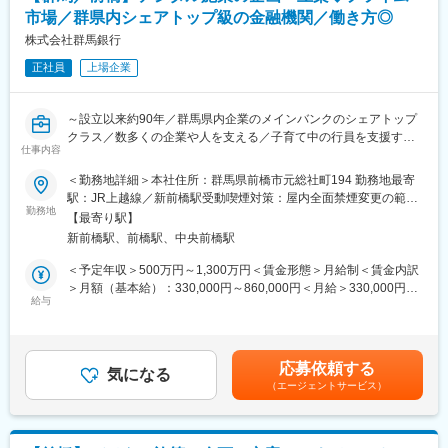
変更の範囲：会社の定める業務
市場／群県内シェアトップ級の金融機関／働き方◎
■当社について：
当社は1950年に創業した電子部品メーカーです。
株式会社群馬銀行
コンデンサを始め、インダクタ、通信用デバイス（FBAR／
正社員
上場企業
SAW）などの各種電子部品の研究・開発、生産、販売に取り組
み、グローバルに事業を展開しています。
当社は、お客様や社会のニーズに応える商品を提供するため、素
～設立以来約90年／群馬県内企業のメインバンクのシェアトップ
材の開発から出発して製品化を行うことを信条としています。
クラス／数多くの企業や人を支える／子育て中の行員を支援する
これにより、スマートフォンやタブレットなどの電子機器や、
仕事内容
制度も充実～
IT・エレクトロニクス化が加速する自動車、情報インフラ・産業
＜勤務地詳細＞本社住所：群馬県前橋市元総社町194 勤務地最寄
機器など、幅広い分野で高い評価をいただいています。
■職務内容：
駅：JR上越線／新前橋駅受動喫煙対策：屋内全面禁煙変更の範
当行のデジタルイノベーション部にて下記業務に従事していただ
勤務地
囲：会社の定める事業所
変更の範囲：会社の定める業務
【最寄り駅】
きます。
新前橋駅、前橋駅、中央前橋駅
■業務詳細：
＜予定年収＞500万円～1,300万円＜賃金形態＞月給制＜賃金内訳
◇デジタル施策の企画・立案
＞月額（基本給）：330,000円～860,000円＜月給＞330,000円～
（近年の新サービス導入例 ：ぐんぎんアプリ、法人ビジネスポー
給与
860,000円＜昇給有無＞有＜残業手当＞有＜給与補足＞※予定年収
タル、各種契約電子化 等)）
はあくまでも目安の金額であり、選考を通じて上下する可能性が
◇銀行内部のデジタル化（効率化）推進
あります。■賞与：年2回（昨年実績合計6ヶ月分）賃金はあくま
（近年の導入例：Teamsや店頭タブレット、各種ペーパレス化、
でも目安の金額であり、選考を通じて上下する可能性がありま
応募依頼する
定型業務の自動化、業務用スマホ 等）
気になる
す。月給(月額)は固定手当を含めた表記です。
（エージェントサービス）
■当ポジションのやりがい：
将来の中長期のキャリアを築くことが可能です。丁寧に教育する
制度が整っておりますので地元群馬県で貢献したい方にはやりが