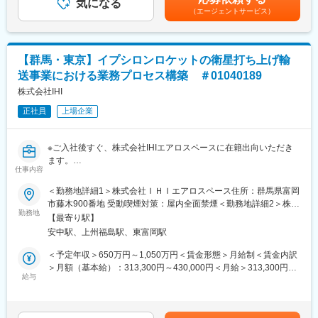
営業所長昇格後は全国461の各営業所で、マネジメント全般を担
気になる
円+住宅手当4万円+家族手当3万7000円賃金はあくまでも目安の金
（エージェントサービス）
当。数十名のお客さまアドバイザーのリーダーとして、業務のサ
額であり、選考を通じて上下する可能性があります。月給(月額)は
ポートや働きやすい環境を整える等、チームづくりに取り組みま
固定手当を含めた表記です。
す。
【群馬・東京】イプシロンロケットの衛星打ち上げ輸
■職務詳細：
送事業における業務プロセス構築 ＃01040189
・保険商品の提案を行うお客さまアドバイザーの採用・人事・育
成
株式会社IHI
・予算管理
正社員
上場企業
・営業戦略の策定,販促用ツールの企画
・営業所の実績向上を目的とした、キャンペーンやイベントの企
画・運営
※ご入社後すぐ、株式会社IHIエアロスペースに在籍出向いただき
ます。
■入社後の流れ：
仕事内容
・基礎研修／通算3ヵ月（千葉ニュータウン研修センターにて）
■概要
＜勤務地詳細1＞株式会社ＩＨＩエアロスペース住所：群馬県富岡
最初の1ヵ月は座学でビジネスマナー、当社の歴史、生命保険の基
イプシロンロケットによる打上げ輸送サービス事業の事業計画策
市藤木900番地 受動喫煙対策：屋内全面禁煙＜勤務地詳細2＞株式
礎知識を習得
定から、事業立ち上げ後の運営体制構築および進捗管理に関わる
勤務地
会社ＩＨＩエアロスペース住所：東京都江東区 受動喫煙対策：屋
↓
【最寄り駅】
業務をお任せします。当部門では以下の様な業務を担当していま
内全面禁煙変更の範囲：会社の定める事業所（リモートワーク含
・現地研修／通算6ヵ月
安中駅、上州福島駅、東富岡駅
す。
む）
配属先の営業所にてお客さまアドバイザーの新規採用、活動基盤
◎打上げ輸送サービスを事業として軌道にのせるための事業計画
＜予定年収＞650万円～1,050万円＜賃金形態＞月給制＜賃金内訳
の開拓 、お客さま対応等の現場での個人営業を経験
の企画・実行
＞月額（基本給）：313,300円～430,000円＜月給＞313,300円～
↓
◎打上げ輸送サービス事業の展開
給与
430,000円＜昇給有無＞有＜残業手当＞有＜給与補足＞■給与：経
・事務研修／2ヵ月
◎お客様/パートナー企業との調整、スケジュール・コスト管理
験・能力・年齢を考慮し、当社規定により決定■昇給：年1回（4
お客さま対応や事務処理、経営費管理、労務管理等の習得
月）■賞与：年2回（6月・12月）賃金はあくまでも目安の金額で
↓
■業務詳細