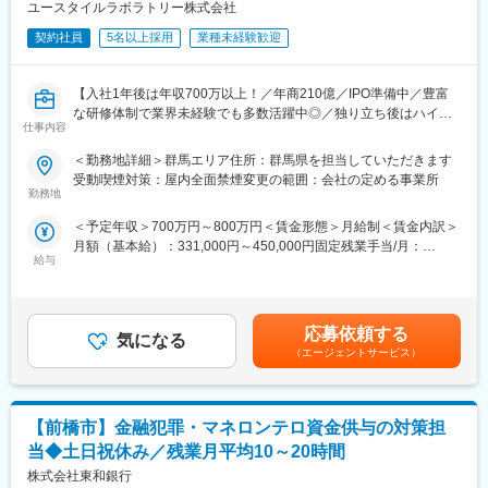
・意思決定パッケージ化
ユースタイルラボラトリー株式会社
・シナリオ選定・意思決定
契約社員
5名以上採用
業種未経験歓迎
・早期警戒とアップデート運用
・高度なS&OPへの組み込み
・エグゼクティブ向けコミュニケーション
【入社1年後は年収700万以上！／年商210億／IPO準備中／豊富
な研修体制で業界未経験でも多数活躍中◎／独り立ち後はハイブ
■やりがい
仕事内容
リッドワーク（リモート×出社）も可能】
・最近の半導体市場の不確実性を受け、需給予測を組み込んだマ
＜勤務地詳細＞群馬エリア住所：群馬県を担当していただきます
クロレベルのシナリオプランニング機能を社内に新設するため、
重度障害のある方や高齢者の方等に医療的ケアサービスを行う訪
受動喫煙対策：屋内全面禁煙変更の範囲：会社の定める事業所
その新部署の立ち上げと運用設計を担っていただけます
問介護事業を提供する当社にて、複数の都道府県を束ねたブロッ
勤務地
・会社全体の将来に向けた意思決定に関わる業務の為、当社の事
クの運営と責任売り上げの管理業務をお任せするブロックマネー
業はもちろん半導体業界全体を俯瞰できる視野を育成できます
＜予定年収＞700万円～800万円＜賃金形態＞月給制＜賃金内訳＞
ジャー候補を募集します。
月額（基本給）：331,000円～450,000円固定残業手当/月：
★下記インタビューをぜひご覧ください！
■同社について
給与
120,000円（固定残業時間45時間0分/月）超過した時間外労働の
https://eustylelab.co.jp/features/vol1
「先端技術を先端で支える」という企業理念のもと、進展著しい
残業手当は追加支給＜月給＞451,000円～570,000円（一律手当を
デジタル社会のインフラストラクチャーである半導体の品質や信
含む）＜昇給有無＞有＜残業手当＞有＜給与補足＞■年1回の査定
【業務内容】
頼性の向上を通じて、社会の持続可能な発展に寄与しています。
有■賞与：年2回※前職給与を考慮※経験・スキル・スタートポジシ
・部門の運営、売上管理
応募依頼する
主力製品となる半導体試験装置は世界シェア1位で、海外売上高比
気になる
ョンにおいて異なる※評価により昇格・昇給あり※エリアにより地
・営業活動
（エージェントサービス）
率は9割を超えています。健康経営優良法人（ホワイト500）にも
域加算手当分が異なる※時間外手当は別途全額支給賃金はあくまで
・サービス提供管理・保守
5年連続で認定されていて、ダイバーシティ・ワークライフバラン
も目安の金額であり、選考を通じて上下する可能性があります。
・ご利用者様やご家族へのヒアリング、サービス設計・立上げ
スへの取り組みも多数行っています。高い専門性と働きやすさを
月給(月額)は固定手当を含めた表記です。
・ケアマネージャーや医療機関、福祉事業所、行政等との調整
両立できる体制です。
【前橋市】金融犯罪・マネロンテロ資金供与の対策担
・スタッフの採用・指導・育成
・各種プロジェクトへの参加
当◆土日祝休み／残業月平均10～20時間
変更の範囲：会社の定める業務
※担当エリアは選考時の希望を考慮の上、決定します。
株式会社東和銀行