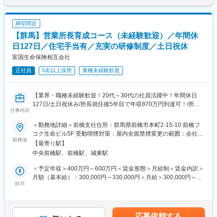
が主要取引先となり各社のシェアは10％程度と分散、その他取引
考を通じて上下する可能性があります。月給(月額)は固定手当を含
先は約50社を有し、高い加工技術が信頼を得ています。
めた表記です。
締切間近
変更の範囲：会社の定める業務
【群馬】営業所長育成コース（未経験歓迎）／年間休
日127日／住宅手当有／充実の研修制度／土日祝休
富国生命保険相互会社
正社員
5名以上採用
業種未経験歓迎
【業界・職種未経験歓迎！20代～30代の社員活躍中！年間休日
127日/土日祝休み/所長就任後5年目で年収870万円到達可！/所定
仕事内容
労働時間7時間】
＜勤務地詳細＞前橋支社住所：群馬県前橋市本町2-15-10 前橋フ
■募集背景：
コク生命ビル5F 受動喫煙対策：屋内全面禁煙変更の範囲：会社の
今後も全国461拠点におけるお客さまとのつながりを維持強化す
勤務地
定める事業所
【最寄り駅】
るため、多角的な視点から顧客支援ができる人材の育成を推進す
中央前橋駅、前橋駅、城東駅
るための募集です。
＜予定年収＞400万円～600万円＜賃金形態＞月給制＜賃金内訳＞
■職務概要：
月額（基本給）：300,000円～330,000円＜月給＞300,000円～
3年間の研修を通して営業所長（管理職）に昇格するキャリアコー
給与
330,000円＜昇給有無＞有＜残業手当＞有＜給与補足＞■賞与年2
スです。
回※2024年度支給実績5カ月分※モデル月収：＜月収例※営業所長登
未経験採用を前提としているため、研修などの育成体制は充実し
用前＞■36万円／29歳、独身、首都圏在住└月給32万+住宅手当4
ております。
万円■40万7000円／32歳、既婚、子1人、首都圏在住└月給33万
応募依頼する