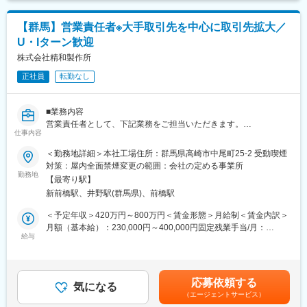
■当ポジションのやりがい：
変更の範囲：会社の定める業務
【群馬】営業責任者※大手取引先を中心に取引先拡大／
将来の中長期のキャリアを築くことが可能です。丁寧に教育する
U・Iターン歓迎
制度が整っておりますので地元群馬県で業務を通して貢献したい
方にはやりがいのあるお仕事です。
株式会社精和製作所
正社員
転勤なし
■働き方：
・有給休暇をすべての行員が計画的に、また公平に取得できるよ
う「制度休暇」や「連続休暇」や2営業日続けての休暇が取得でき
■業務内容
る「ポケット休暇」、年5日休暇を取得できる「ワーク・ライフ・
営業責任者として、下記業務をご担当いただきます。
バランス休暇」、育児休業、配偶者出産、介護休暇等もありま
仕事内容
・営業部門の仕組みづくり（KPI設定、PDCA確立、新規開拓手法
す。また、産前産後の出産休暇はもちろん、子どもが2歳になるま
他）
＜勤務地詳細＞本社工場住所：群馬県高崎市中尾町25-2 受動喫煙
で利用できる育児休業制度、復職後に利用できる看護休暇、短時
・営業の実践
対策：屋内全面禁煙変更の範囲：会社の定める事業所
間勤務、所定外勤務免除、時間外勤務の制限等、子育て中の行員
・社員育成等
勤務地
を支援する制度が充実しています。
【最寄り駅】
新前橋駅、井野駅(群馬県)、前橋駅
■組織構成：
■当行について：
営業部門は3名体制（社長、担当者2名）です。
＜予定年収＞420万円～800万円＜賃金形態＞月給制＜賃金内訳＞
設立以来約90年、地元群馬県を支えてきた実績がございます。
月額（基本給）：230,000円～400,000円固定残業手当/月：
今後もデジタルを活用しながらさまざまな情報を繋ぎ、私たち群
■当社の特徴
給与
70,000円～120,000円（固定残業時間40時間0分/月）超過した時
馬銀行グループの一人ひとりが金融面にとどまらない幅広い価値
大型マシニングセンター、複合NC旋盤等の最新設備による機械加
間外労働の残業手当は追加支給＜月給＞300,000円～520,000円
の提供に取組んでいくことで、お客さまとともに新たな地域社会
工に加え、高精度平面研削加工や金属パレットの製作といった職
（一律手当を含む）＜昇給有無＞有＜残業手当＞有＜給与補足＞※
を創造していきます。
人による金属加工を得意としています。
上記年収には賞与（60万円～200万円）を含みます。■賞与：年2
応募依頼する
日本精工のシェアが90％程度でしたが、現社長による新規開拓が
気になる
回休日出勤の場合は別途支給（日当たり計算×休日出勤割増で）み
変更の範囲：会社の定める業務
（エージェントサービス）
奏功し、現在では市光工業、ローヤル電機、日新電機、日本精工
なし残業時間は40時間/月賃金はあくまでも目安の金額であり、選