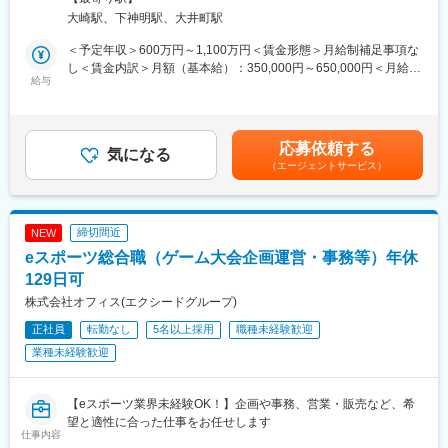
なっています。
■チーム紹介
大崎駅、下神明駅、大井町駅
コロナ以降、エネルギー市況の大きな変動やメニュー・契約方法
PayPayにおける保険サービスの新規事業企画・立ち上げや、ほけ
の多様化等により上記のコストは会社業績に多大なインパクトを
＜予定年収＞600万円～1,100万円＜賃金形態＞月給制補足事項な
んミニアプリのサービス運営を行っています。
与えるものとして年々社内における重要度・注目度が増していま
し＜賃金内訳＞月額（基本給）：350,000円～650,000円＜月給＞
私たちのミッションは、保険のデジタルプラットフォーマーとな
す。
給与
350,000円～650,000円＜昇給有無＞有＜残業手当＞有＜給与補足
り、ユーザーにとって最も利便性の高いデジタル保険サービスを
更に今後はLIXIL環境ビジョン2050「CO2ゼロ」の目標達成を目
＞※年齢と経験に基づき決定します（応相談）。■昇給：年1回（4
提供することです。
指し、再エネ率を上げることが、急務となっています。このテー
月）■賞与：年2回（7月・12月）賃金はあくまでも目安の金額で
マに一緒に取り組むエネルギー導入・再エネ促進スタッフ（購買
あり、選考を通じて上下する可能性があります。月給(月額)は固定
■PayPay金融戦略本部：
応募依頼する
担当）を募集します。
気になる
手当を含めた表記です。
PayPayをNo1のFintech企業に。という全社のミッションを達成
（エージェントサービス）
するため、PayPayアプリの上でお金にまつわるすべて（「つか
■業務内容：
う」以外に「ためる」「ふやす」「かりる」「そなえる」「かん
会社業績に大きく貢献できる仕事です。自分の手で主に電力調達
りする」）のユースケースを創り上げていく実行部隊です。
における新電力開発や新メニュー採用などの施策を立案・実行す
スマホファーストな金融サービスのUIUXを発明していくことにも
締切間近
NEW
る事により貢献することができます。
なりますので、金融機関での新規事業開発を経験されていた方
eスポーツ総合職（ゲーム大会企画運営・事務等）年休
や、ネット企業で実績を上げてこられた方、海外での新規事業に
◎エネルギー (主に再エネ含む電気) における導入最適化・コスト
129日可
携わっていた方など様々なメンバーで構成されています。
削減の情報収集と開拓 [取引先面談、文献など]
株式会社オフィス(エクシードグループ)
◎上記の新規取引先・新電気メニュー・再エネ手段の情報をベー
変更の範囲：会社の定める業務
正社員
転勤なし
5名以上採用
職種未経験歓迎
スにした企画・提案・調整・実行
◎各企画や提案の導入・問題解決
業種未経験歓迎
■働き方：
・残業5h程度／月
【eスポーツ業界未経験OK！】企画や事務、営業・販売など、希
・在宅勤務メイン。1週間～2週間に1回ほどの出社ペース（サプ
望と適性に合った仕事をお任せします
仕事内容
ライヤーとの面談など）