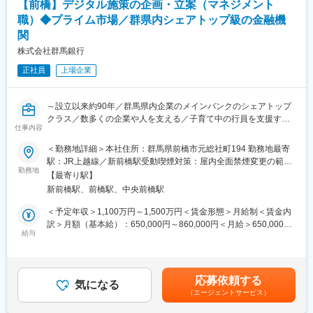
【前橋】デジタル施策の企画・立案（マネジメント
いのあるお仕事です。
職）◆プライム市場／群県内シェアトップ級の金融機
関
■組織構成：
・正行員およそ3,000名が在籍。男女比はおよそ半々です。
株式会社群馬銀行
・上司と部下のコミュニケーションの活性化や上司のマネジメン
正社員
上場企業
ト意識の向上を図るために1on1がスタート。また、2014年に女性
ワーキンググループが立ち上がり、女性が働きやすく、能力を最
大限に発揮できるよう女性活躍推進の取組みを強化中です。
～設立以来約90年／群馬県内企業のメインバンクのシェアトップ
クラス／数多くの企業や人を支える／子育て中の行員を支援する
■働き方：
仕事内容
制度も充実～
・有給休暇をすべての行員が計画的に、また公平に取得できるよ
う「制度休暇」や「連続休暇」や2営業日続けての休暇が取得でき
＜勤務地詳細＞本社住所：群馬県前橋市元総社町194 勤務地最寄
■職務内容：
る「ポケット休暇」、年5日休暇を取得できる「ワーク・ライフ・
駅：JR上越線／新前橋駅受動喫煙対策：屋内全面禁煙変更の範
当行のデジタルイノベーション部にて下記業務に従事していただ
勤務地
バランス休暇」、育児休業、配偶者出産、介護休暇等もありま
囲：会社の定める事業所
【最寄り駅】
きます。
す。また、産前産後の出産休暇はもちろん、子どもが2歳になるま
新前橋駅、前橋駅、中央前橋駅
で利用できる育児休業制度、復職後に利用できる看護休暇、短時
■業務詳細：
間勤務、所定外勤務免除、時間外勤務の制限等、子育て中の行員
＜予定年収＞1,100万円～1,500万円＜賃金形態＞月給制＜賃金内
◇多様なデータを活用し、経営課題解決や新たな価値創出につな
を支援する制度が充実しています。
訳＞月額（基本給）：650,000円～860,000円＜月給＞650,000円
がる施策を企画・立案
給与
～860,000円＜昇給有無＞有＜残業手当＞有＜給与補足＞※予定年
（近年の新サービス導入例…ぐんぎんアプリ、法人ビジネスポー
■当行について：
収はあくまでも目安の金額であり、選考を通じて上下する可能性
タル、各種契約電子化 等）
設立以来約90年、地元群馬県を支えてきた実績がございます。
があります。■賞与：年2回（昨年実績合計6ヶ月分）賃金はあく
◇銀行内部のデジタル化（効率化）推進
今後もデジタルを活用しながらさまざまな情報を繋ぎ、私たち群
までも目安の金額であり、選考を通じて上下する可能性がありま
応募依頼する
（近年の導入例…Teamsや店頭タブレット、各種ペーパレス化、
気になる
馬銀行グループの一人ひとりが金融面にとどまらない幅広い価値
す。月給(月額)は固定手当を含めた表記です。
（エージェントサービス）
定型業務の自動化、業務用スマホ 等）
の提供に取組んでいくことで、お客さまとともに新たな地域社会
◇プロジェクトマネジメントの統括
を創造していきます。