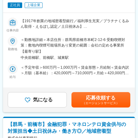
【入社直後の流れ】
正社員
上場企業
入社後は首都圏（東京・神奈川・埼玉）、福岡、大阪、兵庫のい
ずれかの事業所にて、6か月間のマネージャー養成研修を行いま
【1917年創業の地域密着型銀行／福利厚生充実／プラチナくるみ
す。
ん取得・えるぼし認定／土日祝休み】
■入社～1カ月目
仕事内容
・業界未経験者でもゼロから学ぶことができる基礎研修／必要資
■業務内容：
格取得。なお、資格取得のための費用は当社負担となります。
＜勤務地詳細＞本店住所：群馬県前橋市本町2-12-6 受動喫煙対
金融犯罪やマネロンテロ資金供与の対策担当として、企画の立案
■1～3か月目
策：敷地内喫煙可能場所あり変更の範囲：会社の定める事業所
や推進をご担当いただきます。
・OJTを受けながら日勤・夜勤両方の介護現場での業務をお任せ
勤務地
【最寄り駅】
します。
中央前橋駅、前橋駅、城東駅
■具体的な業務内容：
※研修終了後は現場業務は無くなるため日勤のみ
・金融庁・警察庁連盟要請に対し遅れを克服すべく各種システム
■3～6か月目
＜予定年収＞600万円～1,000万円＜賃金形態＞月給制＜賃金内訳
導入等の対応
・マネージャー業務を学んでいただきます。ピープルマネジメン
＞月額（基本給）：420,000円～710,000円＜月給＞420,000円～
・当局報告や常務会報告、決裁対応
トだけでなく、売上管理や各事業所が目標を達成するための事業
給与
710,000円＜昇給有無＞有＜残業手当＞有＜給与補足＞※経験・能
・現行業務のフォローアップや、シナリオの見直し・マネロン機
所運営を行います。※上司がメンターとなり手厚いサポートがござ
力を考慮のうえ決定します。■昇給：年1回■賞与：年2回賃金はあ
構システム接続対応 など
います。
くまでも目安の金額であり、選考を通じて上下する可能性があり
■本配属後
ます。月給(月額)は固定手当を含めた表記です。
応募依頼する
■就業環境
・各事業所の課題や目的に合わせてマネジメント業務に専念頂き
気になる
（エージェントサービス）
・金融犯罪対策部は６名が在籍しております。
ます。
・専門組織ならではの一体感と協力体制が根付いています。
※独り立ち後はリモート×出社も可
■ポジションの魅力：
【キャリアパス（例）】
【群馬・前橋市】金融犯罪・マネロンテロ資金供与の
＜銀行の経営基盤を守る「司令塔」としての介在価値＞
・医療介護スタッフ（2週間程度の基礎研修必要資格取得、現場業
対策担当◆土日祝休み・働き方◎／地域密着型
マネロンテロ資金供与対策は、現在の銀行経営において最優先事
務）
項の一つです。このポジションは、単なる事務作業ではなく、経