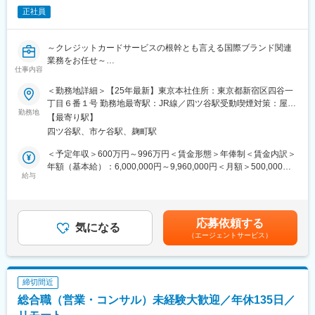
ー駅、誉田駅、検見川浜駅、浦和駅、大宮駅(埼玉県)、熊谷駅、所
正社員
沢駅、川越駅、川口駅、都島駅、野田阪神駅、桜島駅、阿波座
駅、朝潮橋駅、津守駅、大阪上本町駅、芦原橋駅、福駅、だいど
う豊里駅、今里駅(地下鉄)、桃谷駅、千林大宮駅、鴫野駅、東天下
～クレジットカードサービスの根幹とも言える国際ブランド関連
茶屋駅、沢ノ町駅、駒川中野駅、西天下茶屋駅、三国駅(大阪府)、
業務をお任せ～
横堤駅、住ノ江駅、喜連瓜破駅、大阪梅田駅(阪急線)、堺筋本町
仕事内容
駅、堺駅、深井駅、石津川駅、栂・美木多駅、新金岡駅、北野田
■具体的な業務内容：
＜勤務地詳細＞【25年最新】東京本社住所：東京都新宿区四谷一
駅、石橋阪大前駅、大阪城北詰駅、なんば駅(地下鉄)、西大橋駅、
・国際ブランドへの各種申請、報告
丁目６番１号 勤務地最寄駅：JR線／四ツ谷駅受動喫煙対策：屋内
弁天町駅、北千里駅、曽根駅(大阪府)、南摂津駅、大日駅、長堀橋
・国際ブランドからの情報収集、
勤務地
喫煙可能場所あり変更の範囲：会社の定める事業所（リモートワ
駅、枚方公園駅、高槻駅、りんくうタウン駅、八尾南駅、千里中
【最寄り駅】
ならびにグローバル基準に則したクレジットカードのソリューシ
ーク含む）
央駅(北大阪急行)、古川橋駅、伏見桃山駅、馬堀駅、淀駅、松井山
四ツ谷駅、市ケ谷駅、麹町駅
ョン導入等の企画検討
手駅、常盤駅(京都府)、西京極駅、醍醐駅(京都府)、六地蔵駅(京都
・国際ブランドのルール等に沿った業務の企画・立案・推進
＜予定年収＞600万円～996万円＜賃金形態＞年俸制＜賃金内訳＞
市営)、洛西口駅、二条駅、五条駅(京都市営)、上鳥羽口駅、貴船
・国際ブランドとのイシュイング
年額（基本給）：6,000,000円～9,960,000円＜月額＞500,000円
口駅、桃山駅、大池駅、中埠頭駅、星の駅、岡本駅(兵庫県)、滝の
及びアクワイアリング事業拡大のための戦略立案、企画、推進
給与
～830,000円（12分割）＜昇給有無＞有＜残業手当＞有＜給与補
茶屋駅、湊川公園駅、山陽天満駅、旧居留地・大丸前駅、三木駅
足＞※経験、スキル、業績、貢献度に応じ当社規定により決定※毎
(神戸電鉄線)、本竜野駅、仁川駅、学園都市駅、春日野道駅(阪神
■当ポジションの魅力：
年1回見直し※会社業績および個人貢献度により特別一時金（イン
線)、西代駅、箕谷駅、夢前川駅、中山寺駅、大久保駅(兵庫県)、
クレジットカードサービスの根幹とも言える国際ブランド関連の
センティブ）を支給（年1回）賃金はあくまでも目安の金額であ
学研奈良登美ケ丘駅、近江八幡駅、草津駅(滋賀県)、石山駅、近江
応募依頼する
業務に携わることにより、会社への貢献度が高い業務です。
気になる
り、選考を通じて上下する可能性があります。月給(月額)は固定手
神宮前駅、南彦根駅、中松江駅、和歌山駅、紀ノ川駅、木太町
（エージェントサービス）
ブランドとのインセンティブ交渉を通じた直接的な利益貢献に加
当を含めた表記です。
駅、新居浜駅、井口駅(広島県)、ししぶ駅、遠賀野駅、花畑駅、宇
え、クレジットカードの基本スペックを向上する新しいサービス
美駅、行橋駅、赤間駅、西鉄柳川駅、筑前前原駅、蒲池駅(福岡
やソリューションをユーザーにお届けすることが可能です。
県)、飯塚駅、大保駅、笹原駅、瀬高駅、春日原駅、羽犬塚駅、上
伊田駅、筑豊中間駅、大牟田駅、甘木駅(西鉄線)、中津駅(大分
締切間近
■組織・チーム紹介：
県)、南大分駅、佐世保駅、諫早駅、幸駅、光の森駅、八代駅、鳥
総合職（営業・コンサル）未経験大歓迎／年休135日／
当ポジションが属する事業推進本部は、ビジネス開発部・ビジネ
栖駅、武雄温泉駅、宮崎駅、西都城駅、上塩屋駅、枕崎駅、国分
ス推進部・ファンドソースマネジメント部・キャッシング推進部