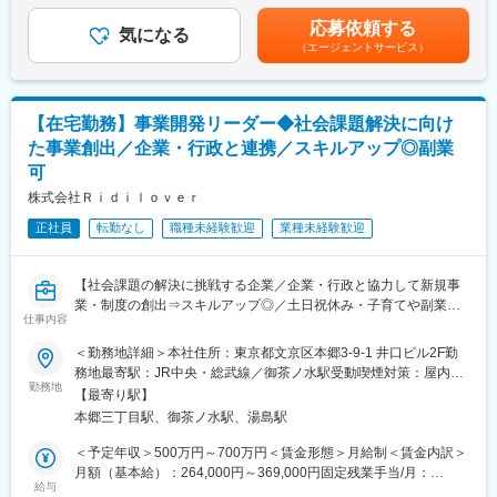
す！
る可能性があります。月給(月額)は固定手当を含めた表記です。
応募依頼する
気になる
■業務内容
（エージェントサービス）
一人当たり30～40店ほどの代理店を担当し以下の業務を行いま
す。
・当社商品の販売研修
【在宅勤務】事業開発リーダー◆社会課題解決に向け
・代理店向け営業施策の企画実行
・代理店の経営課題解決に向けた提案
た事業創出／企業・行政と連携／スキルアップ◎副業
・代理店からの大型案件獲得相談
可
・新規代理店の開拓
株式会社Ｒｉｄｉｌｏｖｅｒ
■過去中途入社者はこんな理由で入社してます！
正社員
転勤なし
職種未経験歓迎
業種未経験歓迎
・定期的な全国転勤を変えたい。
・仕事とプライベートのメリハリをつけたい。
・プレイヤーとして、法人営業へのチャレンジや成長できる環境
【社会課題の解決に挑戦する企業／企業・行政と協力して新規事
に身を置きたい。
業・制度の創出⇒スキルアップ◎／土日祝休み・子育てや副業と
仕事内容
・風通しの良い社風で裁量をもって働きたい。
両立可能】
＜勤務地詳細＞本社住所：東京都文京区本郷3-9-1 井口ビル2F勤
■当社の魅力ポイント
■当社について：
務地最寄駅：JR中央・総武線／御茶ノ水駅受動喫煙対策：屋内全
◎固定給＋営業手当で安定した収入と努力が給与で反映される評
当社は、誰かの困りごとから「問題の発見」を行う事業、問題を
勤務地
面禁煙変更の範囲：会社の定める事業所（リモートワーク含む）
【最寄り駅】
価制度！
「社会化」する事業、社会問題をみんなで解決すべき社会課題と
本郷三丁目駅、御茶ノ水駅、湯島駅
◎ご自宅から通える範囲の拠点配属で全国転勤無し！
して「資源を投入」する事業に取り組み、社会課題の解決に挑戦
◎風通しの良い社風！異業界出身者も活躍中！
しています。これまで400種類以上の社会課題を取り扱い、あら
＜予定年収＞500万円～700万円＜賃金形態＞月給制＜賃金内訳＞
◎30代管理職登用あり
ゆるセクターに対して事業を展開しております。誰もが社会課題
月額（基本給）：264,000円～369,000円固定残業手当/月：
◎充実した福利厚生
を「自分ごと」として捉えられるような社会を目指しています。
給与
94,000円～131,000円（固定残業時間45時間0分/月）超過した時