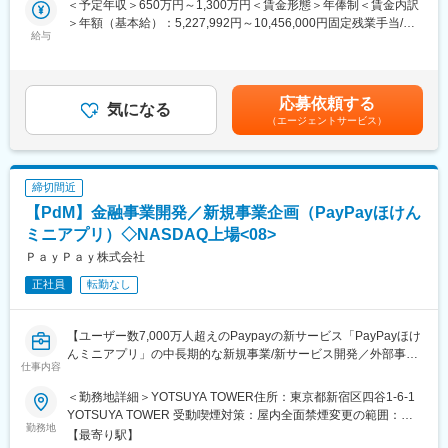
煙変更の範囲：会社の定める事業所（リモートワーク含む）
＜予定年収＞650万円～1,300万円＜賃金形態＞年俸制＜賃金内訳
・営業、経営プロジェクトへの参加
一緒に担い、プロジェクト推進の中核人材として事業拡大を牽引
＞年額（基本給）：5,227,992円～10,456,000円固定残業手当/
◆7ヶ月目～2年目：グループ会社への出向。営業、経営プロジェ
いただける方を募集します。
給与
月：106,000円～212,000円（固定残業時間30時間0分/月）超過し
クトへの参加
た時間外労働の残業手当は追加支給＜月額＞541,666円～
◆3年目～：営業、現場改善、経営プロジェクトへの参加
■業務内容：
1,083,333円（12分割）（一律手当を含む）＜昇給有無＞有＜残
◆4年目～：経営全般の業務
・防衛領域の大規模プロジェクトにおいて、PMOとして計画策定
業手当＞有＜給与補足＞※当社給与規定により、経験・スキル等を
※営業や製造（生産管理、生産技術）、財務等、各々の専門性・強
応募依頼する
からリリース・運用保守の工程を一貫して管掌、進捗・課題・リ
気になる
考慮した上で決定いたします。昇給・昇格は基本的に年1回（ご入
みを生かし、経営としての成長を期待しております。
（エージェントサービス）
スク管理などのマネジメント支援を実施し、プロジェクトを確実
社月により変動）賃金はあくまでも目安の金額であり、選考を通
※今までのご経験を活かして、ご活躍いただける環境を整えており
に前進させていただきます。
じて上下する可能性があります。月給(月額)は固定手当を含めた表
ます。
・さらに、公的機関向けの公式文書や対外提出資料の作成・体裁
記です。
※経験したことがない業務などご不安なことは、面接で詳しくお話
整備、根拠整理、レビュー対応など、正確性が求められるドキュ
しさせていただきます。
締切間近
メンテーションにも携わっていただきます。
【PdM】金融事業開発／新規事業企画（PayPayほけん
・若手メンバーの育成／OJTやナレッジの標準化・型化にも取り
変更の範囲：会社の定める業務
組み、推進体制そのものの強化にも貢献いただく想定です。
ミニアプリ）◇NASDAQ上場<08>
ＰａｙＰａｙ株式会社
■ご入社後の流れ：
正社員
転勤なし
（1）最長15日の入社研修
・社内手続きやルール、プロジェクトマネジメントの実践講座や
PMO未経験の方へのプログラムも用意しています。
【ユーザー数7,000万人超えのPaypayの新サービス「PayPayほけ
（2）案件参画までの準備
んミニアプリ」の中長期的な新規事業/新サービス開発／外部事業
・入社後研修後～参画プロジェクトの決定までは、e-learningによ
仕事内容
者との提携による、新規事業の創出がミッション】
る自己研鑽やプロジェクトの準備をおこなっていただきます。
（3）お客様先へ配属
＜勤務地詳細＞YOTSUYA TOWER住所：東京都新宿区四谷1-6-1
◇本ポジションの魅力◇
・社内面談、お客様面談を通して案件への配属が決定されます。
YOTSUYA TOWER 受動喫煙対策：屋内全面禁煙変更の範囲：会
◎チャレンジと失敗を推奨する会社風土の中で、様々な0→1の事
勤務地
社の定める事業所（リモートワーク含む）
【最寄り駅】
業開発を経験できる