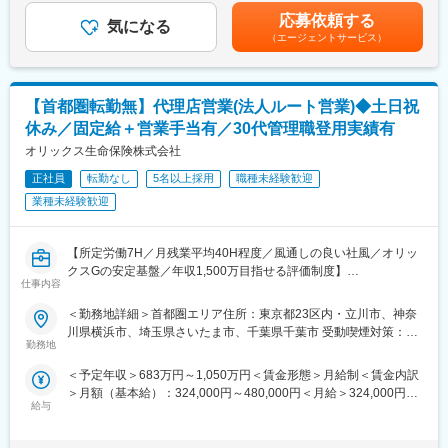
社長、農場長と連携して、指揮をとっていただきます。
考を通じて上下する可能性があります。月給(月額)は固定手当を含
■出向先
応募依頼する
気になる
めた表記です。
株式会社IHIエアロスペース（群馬県富岡市藤木900番地）
（エージェントサービス）
ビジネスモデル（目標）の設計と収支計画 ※調査・分析を含む
宇宙機器、防衛機器等の設計、製造、販売及び航空部品の製造、
スケジュール管理
販売など
経営との意思決定と執行
<求人管理番号：01040189>
組織の構築（人材採用・プロジェクトチームの組成）
【首都圏転勤無】代理店営業(法人ルート営業)◆土日祝
外部パートナー・提携先との折衝や関係先との契約の取りまとめ
変更の範囲：会社の定める業務
休み／固定給＋営業手当有／30代管理職登用実績有
広告宣伝戦略
顧客獲得
オリックス生命保険株式会社
地元関係者とのコミュニケーション・関係づくり（川口本社から
正社員
転勤なし
5名以上採用
職種未経験歓迎
車で片道約2時間を想定）
業種未経験歓迎
■事業展開
1.「_SHIP」KOMBUCHAの製造販売
【所定労働7H／月残業平均40H程度／風通しの良い社風／オリッ
2.直営店「BROOKS Greenlit Cafe Minami Aoyama」
クスGの安定基盤／年収1,500万目指せる評価制度】
3.直営店「1110 CAFE/BAKERY」
仕事内容
4.直営店「大泉工場+CULTURE」
■業務概要
5.ポップコーンマシンおよびコールドプレスジュースマシンの販
＜勤務地詳細＞首都圏エリア住所：東京都23区内・立川市、神奈
保険販売を委託している代理店に自社商品の販売促進に向けたコ
売・修理
川県横浜市、埼玉県さいたま市、千葉県千葉市 受動喫煙対策：屋
ンサルティング営業を担うため、個人顧客への新規提案はなく法
勤務地
6.CAMPUS事業（マーケット・イベント等）
内全面禁煙変更の範囲：会社の定める事業所（リモートワーク含
人パートナーのルート営業になります。
7.不動産事業（自社所有物件の賃貸管理事業）
む）
＜予定年収＞683万円～1,050万円＜賃金形態＞月給制＜賃金内訳
自社商品のシェア拡大のみならず、代理店の（他社商品含め）販
＞月額（基本給）：324,000円～480,000円＜月給＞324,000円～
売量と顧客満足度を増加させるために、人材育成・マーケティン
給与
480,000円＜昇給有無＞有＜残業手当＞有＜給与補足＞※基本給＋
グ等の経営課題解決を自分なりのやり方、スタイルで取組み、新
変更の範囲：会社の定める業務
残業代＋賞与での想定年収となります。※別途営業インセンティブ
しい挑戦とパートナー企業と中長期的に伴走支援ができる仕事で
あり。賃金はあくまでも目安の金額であり、選考を通じて上下す