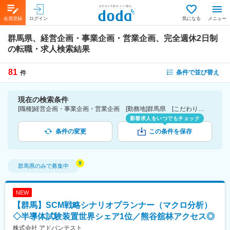
会員登録
ログイン
気になる
メニュー
群馬県、経営企画・事業企画・営業企画、完全週休2日制
の転職・求人検索結果
81
条件で並び替え
件
現在の検索条件
[職種]経営企画・事業企画・営業企画 [勤務地]群馬県 [こだわり条件ピックアップ]完全週休2日制 [詳細条件](休日・働き方)完全週休2日制
新着求人をいつでもチェック
条件の変更
この条件を保存
群馬県
のみで募集中
NEW
【群馬】SCM戦略シナリオプランナー（マクロ分析）
◇半導体試験装置世界シェア1位／熊谷舘林アクセス◎
株式会社 アドバンテスト