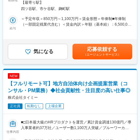
勤務地
社の定める事業所（リモートワーク含む）
【最寄り駅】
※営業同行や支部長業務の中で保険営業に携わる機会はあります
私たちは日本におけるキャッシュレス決済、そしてそれを基盤と
四ツ谷駅、市ケ谷駅、麹町駅
が、個人で営業数字を追うことを主業務とする職種ではありませ
した金融ライフプラットフォームの普及を一気に推進することを
ん。
目指しています。
＜予定年収＞850万円～1,100万円＜賃金形態＞年俸制■年俸制
（一部固定残業代含む）＜賃金内訳＞年額（基本給）：6,500,000
■この仕事の魅力
■募集背景
給与
円～9,200,000円固定残業手当/月：90,000円～135,000円（固定
本ポジションの魅力は、業界経験を問わず「人」と「組織」のマ
攻めのファンドソースコストマネジメントを行うためにチームの
残業時間40時間0分/月）超過した時間外労働の残業手当は追加支
ネジメントに挑戦できることです。
戦力・組織力を強化したいことから新たにチームメンバー（リー
給＜月額＞631,666円～901,666円（12分割）（一律手当を含む）
営業や顧客折衝のスキルを活かしながら、一人ひとりの成長を支
ダー候補）を募集いたします。
＜昇給有無＞有＜残業手当＞有＜給与補足＞■経験、スキル、業
応募依頼する
援し、組織として成果を生み出す経験を積むことができます。
これまでは、（もちろんコストを意識しながら）PayPayチャージ
気になる
績、貢献度に応じ当社規定により決定■毎年1回見直し■時間外勤
将来的には支部長として数十名規模の組織運営を担うだけでな
（エージェントサービス）
が可能な金融機関を拡大していくことでユーザーの利便性を向上
務手当、深夜勤務手当有※給与支給について、一部をPayPayアカ
く、
させることを主目的に業務を行ってきました。
ウントで受け取ることが可能です（給与デジタル支払いに対応）
その後はリテール部門以外にもホールセール、保険オペレーショ
しかしPayPayの利用シーンの増加により、ユーザーのニーズも多
賃金はあくまでも目安の金額であり、選考を通じて上下する可能
ン、マルチチャネル、デジタル・システム、海外事業など幅広い
様化していることから、これまでのコスト管理手法をより広く・
性があります。月給(月額)は固定手当を含めた表記です。
NEW
キャリアフィールドが広がっています。
深く進化させていくフェーズにPayPayは入っています。
【フルリモート可】地方自治体向け企画提案営業（コ
幅広い経験を積みながら管理職として成長したい方、大手企業で
具体的には、仮説の立案→データ収集と分析による検証→解像度
長期的なキャリアを築きたい方に最適な環境です。
の高い問題意識の洗い出し→サービス・商品・案件企画→ステー
ンサル・PM業務）◆社会貢献性・注目度の高い仕事◎
クホルダーとの交渉→実現というサイクルを実現をしていく必要
株式会社タイミー
変更の範囲：会社の定める業務
があると考えており、当該業務全般をマネジメントしていくメン
正社員
転勤なし
上場企業
バーが必要なことから当ポストを募集します。
■業務内容
■□日本最大級のHRプロダクトを運営／累計資金調達130億円／導
◎新商品や新サービスの企画・立案、既存サービスの改良、ま
入事業者約37万社／ユーザー数1,100万人突破／ブルーワーカー
た、これらのプロジェクトマネジメント
仕事内容
市場における人的課題の解決□■
◎KPIおよび予算管理全般