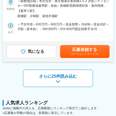
◎仮説構築・SQLを利用したデータ取得・BIツールを用いた分析
＜勤務地詳細＞本社住所：東京都港区東新橋1-5-2 汐留シティセン
■募集背景：
による検証
ター35F勤務地最寄駅：各線／新橋駅受動喫煙対策：屋内喫煙可
タイミーでは人手不足が喫緊の課題となっている地方自治体との
勤務地
◎法令・ガイドラインの調査・ビジネス意見の作成・レポートの
能場所あり
【最寄り駅】
連携を進めております。
作成
新橋駅、汐留駅、築地市場駅
地方自治体との事業連携としては、2023年3月に初めて岐阜県下
◎各種契約書のドラフト作成・社内法務部・ステークホルダーと
呂市と業務提携に関する協定を締結したことを皮切りに、現在で
の契約条文調整
＜予定年収＞600万円～900万円＜賃金形態＞月給制＜賃金内訳＞
は85の地方自治体と提携しております。（2026年4月時点）
◎ステークホルダーとの各種交渉・調整
月額（基本給）：369,900円～554,900円固定残業手当/月：
この度、地方自治体との連携増加に伴い、今後成長を加速させる
給与
130,100円～195,100円（固定残業時間45時間0分/月）超過した時
為に新規開拓やプロジェクトを牽引してくださる方を募集する運
■本ポジションの魅力
間外労働の残業手当は追加支給＜月給＞500,000円～750,000円
びとなりました。
全方位的なスキル（業務知識・調査・レポート作成・契約ドキュ
（一律手当を含む）＜昇給有無＞有＜残業手当＞有＜給与補足＞※
メンテーション・SQL・データ分析・プレゼンテーションスキル
想定年収構成：ベース給与＋賞与※対象者のみShort-term Incentive
応募依頼する
■業務内容：
気になる
など）をフル活用しながら、PayPayのスピード感あふれるダイナ
を追加支給※年2回の人事考課にて給与改定あり賃金はあくまでも
（エージェントサービス）
地方自治体向け営業・連携を担っていただける方を募集します。
ミックな業務を日々経験できます。旧来の大企業のような階層的
目安の金額であり、選考を通じて上下する可能性があります。月
人口減少に伴う労働力不足の課題を抱える中央省庁や地方自治体
な根回しなどはほぼ不要です。実権者たるCXOをはじめとした経
給(月額)は固定手当を含めた表記です。
に対し、スキマバイトサービス「タイミー」を活用したプロジェ
営陣の間近で業務を行うことが可能で、企業やサービスを動かし
クトを提案し、課題解決に向けたコンサルティングからプロジェ
ているという実感が得られます。
クトマネジメントまでを一貫して行う業務です。
さらに25件読み込む
変更の範囲：会社の定める業務
◇地方自治体（県・市区町村）のへの企画提案営業
◇地方自治体の課題に合わせた事業・連携方法の提案
・特定業種・地域企業や住民にタイミーを活用してもらうための
企画提案
・タイミーを活用したプロジェクトの企画提案
人気求人ランキング
・関係人口など国の方針を元にしたプロジェクトの企画提案
dodaに掲載中の求人を、応募数順にランキング形式でご紹介します。
◇連携先自治体とのプロジェクト推進・自治体受託業務の納品活
※応募数が同数の場合は、新着順に表示しています。
動