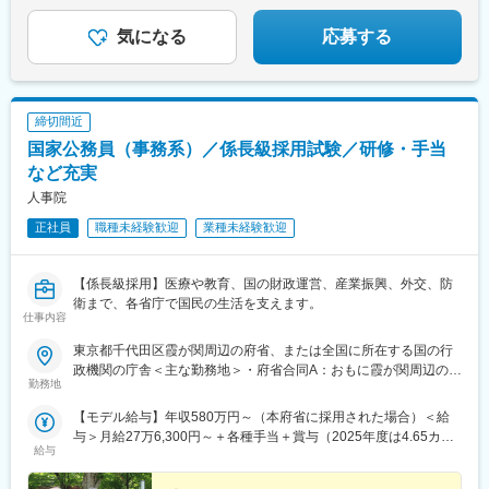
駅、商工センター入口駅、聖マリア病院前駅、東中間駅、佐世保
よみうりランド駅、武蔵引田駅、新高島駅、横浜駅、元町・中華
中央駅、西鉄香椎駅、金山駅(福岡県)、中村日赤駅、本山駅(愛知
街駅、伊勢佐木長者町駅、神奈川駅、新横浜駅、大倉山駅(神奈川
気になる
応募する
県)、西川緑道公園駅、鷹野橋駅、京王八王子駅、布田駅、南阿佐
県)、新綱島駅、センター北駅、鴨居駅、たまプラーザ駅、長津田
ケ谷駅、上前津駅、三河知立駅、新浜松駅、南新宿駅、新大阪
駅、二俣川駅、戸塚駅、上大岡駅、鳥浜駅、緑園都市駅、京急川
駅、名鉄名古屋駅、天神駅、旭橋駅、六本木一丁目駅、泉岳寺
崎駅、川崎駅、新丸子駅、溝の口駅、向ケ丘遊園駅、新百合ケ丘
駅、御成門駅、内幸町駅、赤坂見附駅、西日暮里駅(舎人ライナ
駅、橋本駅(神奈川県)、上溝駅、相模大野駅、汐入駅、横須賀中央
締切間近
ー)、下落合駅、東新宿駅、虎ノ門駅、岩本町駅、京橋駅(東京
駅、平塚駅、鎌倉駅、大船駅、藤沢駅、辻堂駅、石上駅、小田原
国家公務員（事務系）／係長級採用試験／研修・手当
都)、京成関屋駅、御徒町駅、大森海岸駅、銀座一丁目駅、茅場町
駅、鴨宮駅、茅ケ崎駅、逗子・葉山駅、三崎口駅、秦野駅、倉見
駅、馬喰町駅、東池袋駅、曳舟駅、西横浜駅、横浜駅、日本大通
駅、中央林間駅、伊勢原駅、海老名駅(相模線)、相武台前駅、大雄
など充実
り駅、馬車道駅、市川真間駅、鬼越駅、京成千葉駅、川越市駅、
山駅、高座渋谷駅、相模金子駅、湯河原駅、京急鶴見駅、杉田駅
人事院
野田駅(阪神線)、四天王寺前夕陽ケ丘駅、大国町駅、森小路駅、昭
(神奈川県)、本郷台駅、鷺沼駅、古淵駅、京急久里浜駅、湘南台
和町駅(大阪府)、針中野駅、花園町駅、細井川駅、梅田駅(地下
正社員
職種未経験歓迎
業種未経験歓迎
駅、社家駅、大和駅(神奈川県)、厚木駅、座間駅、かしわ台駅、二
鉄)、天満橋駅、北浜駅(大阪府)、なんば駅(南海線)、四ツ橋駅、花
宮駅、番田駅(神奈川県)、東京テレポート駅、牛込神楽坂駅、三越
田口駅、撮影所前駅、六地蔵駅(京阪線)、桃山御陵前駅、市民広場
前駅、溜池山王駅、六本木一丁目駅、汐留駅、新宿御苑前駅、西
【係長級採用】医療や教育、国の財政運営、産業振興、外交、防
駅、三宮・花時計前駅、板宿駅、新井口駅、香椎宮前駅、城下駅
新宿駅、西早稲田駅、春日駅(東京都)、上野広小路駅、とうきょう
衛まで、各省庁で国民の生活を支えます。
(岡山県)、広電本社前駅、第一通り駅
スカイツリー駅、国際展示場駅、亀戸水神駅、五反田駅、九品仏
仕事内容
駅、蓮沼駅、二子新地駅、西太子堂駅、千歳船橋駅、神泉駅、代
官山駅、要町駅、東池袋駅、牛田駅(東京都)、府中駅(東京都)、京
東京都千代田区霞が関周辺の府省、または全国に所在する国の行
王多摩川駅、立川駅、京王八王子駅、京王口ステイション駅、高
政機関の庁舎＜主な勤務地＞・府省合同A：おもに霞が関周辺の本
勤務地
島町駅、平沼橋駅、馬車道駅、石川町駅、日ノ出町駅、綱島駅、
府省・府省合同B：本府省を含む全国の行政機関・国税庁（国税
センター南駅、武蔵小杉駅、高津駅(神奈川県)、登戸駅、横須賀
局、国税事務所）※職務により、全国および海外での活躍のチャン
【モデル給与】年収580万円～（本府省に採用された場合）＜給
駅、緑町駅、北茅ケ崎駅、逗子駅、海老名駅(相鉄・小田急)、鶴見
スもあります※就業場所の変更の範囲：各府省の定める場所
与＞月給27万6,300円～＋各種手当＋賞与（2025年度は4.65カ月
駅、入谷駅(神奈川県)、台場駅、茅場町駅、赤坂見附駅、麻布十番
給与
分）採用時の俸給月額（いわゆる基本給）は、採用された方の経
駅、内幸町駅、東新宿駅、新宿西口駅、下落合駅、御徒町駅、曳
験年数と同程度の経験年数を有する国家公務員が受ける俸給月額
舟駅、東京国際クルーズターミナル駅、東京ビッグサイト駅、不