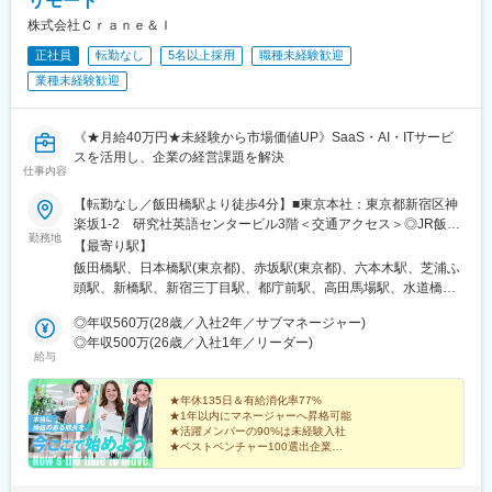
リモート
駅(鹿児島県)、香椎駅、今宿駅、次郎丸駅、茶山駅(福岡県)、赤嶺
から構成される組織です。
株式会社Ｃｒａｎｅ＆Ｉ
駅、てだこ浦西駅、首里駅、中村公園駅、上飯田駅、浄心駅、覚
今回募集となる国際ブランド企画グループが属しているビジネス
王山駅、高蔵寺駅、新静岡駅、柳川駅、日赤病院前駅、陸前高砂
正社員
転勤なし
5名以上採用
職種未経験歓迎
開発部は、新規ビジネスの企画・推進を実行し、いち早くより良
駅、美栄橋駅、高崎駅、八王子駅、調布駅、西国分寺駅、狭山市
いサービスをユーザーに提供することを実現するために日々取り
業種未経験歓迎
駅、青梅駅、阿佐ケ谷駅、水戸駅、男川駅、大須観音駅、名電山
組んでいます。
中駅、鳴海駅、苅安賀駅、大垣駅、二十軒駅、四日市駅、津駅、
その中で国際ブランド企画グループは、クレジットカード事業の
前後駅、三河豊田駅、牛田駅(愛知県)、岐南駅、浜松駅、北参道
根幹である国際ブランドとの交渉カウンターとなり、ブランドル
《★月給40万円★未経験から市場価値UP》SaaS・AI・ITサービ
駅、南方駅(大阪府)、米野駅、西鉄福岡駅、虎ノ門ヒルズ駅、高輪
ールに則った要件やソリューションの対応を進めたり、イシュイ
スを活用し、企業の経営課題を解決
ゲートウェイ駅、赤羽橋駅、汐留駅、溜池山王駅、浜松町駅、西
仕事内容
ング・アクワイアリング事業を拡大するためにブランドとの協
日暮里駅、代官山駅、西早稲田駅、新宿御苑前駅、西太子堂駅、
議・折衝を行うグループとなります。
【転勤なし／飯田橋駅より徒歩4分】■東京本社：東京都新宿区神
桜田門駅、秋葉原駅、二重橋前駅、半蔵門駅、新日本橋駅、水道
楽坂1-2 研究社英語センタービル3階＜交通アクセス＞◎JR飯田
橋駅、日比谷駅、青井駅、牛田駅(東京都)、上野広小路駅、蓮沼
変更の範囲：会社の定める業務
勤務地
橋駅 西口より徒歩4分◎東京メトロ飯田橋駅 B3出口より徒歩4分※
駅、平和島駅、銀座駅、馬喰横山駅、宝町駅(東京都)、新中野駅、
【最寄り駅】
担当プロジェクトにより、将来的にリモートワーク（在宅勤務）
大崎広小路駅、吉祥寺駅、池袋駅、赤羽岩淵駅、とうきょうスカ
飯田橋駅、日本橋駅(東京都)、赤坂駅(東京都)、六本木駅、芝浦ふ
も可能です！
イツリー駅、住吉駅(東京都)、祐天寺駅、国道駅、平沼橋駅、蒔田
頭駅、新橋駅、新宿三丁目駅、都庁前駅、高田馬場駅、水道橋
駅、新杉田駅、センター北駅、宮前平駅、高島町駅、伊勢佐木長
駅、後楽園駅、上野御徒町駅、浅草駅(ＴＸ)、押上駅、錦糸町駅、
◎年収560万(28歳／入社2年／サブマネージャー)
者町駅、桜木町駅、鶴見駅、京急川崎駅、登戸駅、本八幡駅(都営
青海駅(東京都)、豊洲駅、有明駅(東京都)、亀戸駅、木場駅(東京
◎年収500万(26歳／入社1年／リーダー)
線)、市川駅、千葉駅、西船橋駅、本川越駅、野江内代駅、海老江
都)、天王洲アイル駅、立会川駅、大崎広小路駅、自由が丘駅、蒲
給与
駅、西長堀駅、谷町九丁目駅、ＪＲ難波駅、新深江駅、千林駅、
田駅、流通センター駅、二子玉川駅、三軒茶屋駅、経堂駅、渋谷
松虫駅、住吉東駅、今川駅(大阪府)、天下茶屋駅、今福鶴見駅、安
駅、明治神宮前駅、原宿駅、恵比寿駅、中野駅(東京都)、荻窪駅、
★年休135日＆有給消化率77%
立町駅、出戸駅、中崎町駅、谷町四丁目駅、大阪天満宮駅、本町
池袋駅、向原駅(東京都)、都電雑司ケ谷駅、赤羽駅、南千住駅、東
★1年以内にマネージャーへ昇格可能
駅、大阪難波駅、大小路駅、心斎橋駅、高槻市駅、千里中央駅(大
武練馬駅、光が丘駅、北千住駅、亀有駅、西葛西駅、吉祥寺駅、
★活躍メンバーの90%は未経験入社
阪モノレール)、鳴滝駅、六地蔵駅(奈良線)、二条城前駅、観月橋
井の頭公園駅、三鷹駅、府中競馬正門前駅、調布駅、町田駅、南
★ベストベンチャー100選出企業
駅、南公園駅、摂津本山駅、湊川駅、神戸三宮駅(阪急・神戸高
★完全週休2日制（土日祝）／残業月平均10.1h以下
町田グランベリーパーク駅、豊田駅、国分寺駅、立川北駅、高松
速)、春日野道駅(阪急線)、新長田駅、中山観音駅、紀伊中ノ島
駅(東京都)、昭島駅、八王子駅、南大沢駅、多摩センター駅、京王