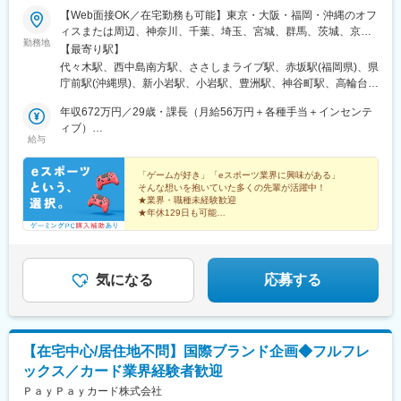
・その他：名古屋、つくばなど遠方に居住している社員もおりま
【Web面接OK／在宅勤務も可能】東京・大阪・福岡・沖縄のオフ
す。
ィスまたは周辺、神奈川、千葉、埼玉、宮城、群馬、茨城、京
勤務地
都、兵庫、奈良、滋賀、和歌山、愛知、三重、岐阜、静岡、香
【最寄り駅】
■配属組織：
川、愛媛、広島、岡山、福岡、佐賀、長崎、熊本、大分、宮崎、
代々木駅、西中島南方駅、ささしまライブ駅、赤坂駅(福岡県)、県
間接購買・購買管理部は、LIXILの営業・工場・間接部門で必要と
鹿児島、沖縄の各勤務先★全国から応募可能！★関東・関西のみ
庁前駅(沖縄県)、新小岩駅、小岩駅、豊洲駅、神谷町駅、高輪台
する間接材（消耗品、燃料、電気、機械設備、車両、ソフトウエ
「引越し支援制度」あり！県外から入社される、あなたをサポー
駅、芝公園駅、新橋駅、赤坂駅(東京都)、大門駅(東京都)、日暮里
ア、産業廃棄物等）の調達・契約部門で、調達コストの最小化活
ト！お住まい問わず、ご応募いただけます◎＼＼積極採用中！／
年収672万円／29歳・課長（月給56万円＋各種手当＋インセンテ
駅(舎人ライナー)、三鷹駅、恵比寿駅、広尾駅、渋谷駅、高田馬場
動を日々推進しています。今回募集するエネルギー調達スタッフ
／★勤務地は希望を考慮し決定します。★転勤なし！★U・Iター
ィブ）
駅、四ツ谷駅、新宿三丁目駅、三軒茶屋駅、霞ケ関駅(東京都)、末
の業務は、工場等の生産活動に必要となるエネルギーの最適化と
給与
ン歓迎！★5名以上を採用予定！★受動喫煙対策：あり＜東京本社
年収492万円／26歳・主任（月給41万円＋各種手当＋インセンテ
広町駅(東京都)、東京駅、九段下駅、麹町駅、神保町駅、神田駅
コストの抑制の購買活動を行いながら将来の再エネ促進の企画立
＞東京都豊島区東池袋3-7-9 AS ONE東池袋ビル7階＜名古屋支
ィブ）
(東京都)、飯田橋駅、有楽町駅、綾瀬駅、北千住駅、上野御徒町
案し社内環境部門及び工場と協働の上、実現させることです。
社＞愛知県名古屋市中村区池町4－60－12 グローバルゲート12F
「ゲームが好き」「eスポーツ業界に興味がある」
駅、蒲田駅、大森駅(東京都)、東銀座駅、日本橋駅(東京都)、三越
そんな想いを抱いていた多くの先輩が活躍中！
＜大阪支社＞大阪府大阪市淀川区西中島4-3-8 新大阪阪神ビル7
前駅、小伝馬町駅、八丁堀駅(東京都)、中野坂上駅、中野駅(東京
変更の範囲：会社の定める業務
★業界・職種未経験歓迎
階＜福岡支社＞福岡県福岡市中央区大名２丁目 9-17 ARISTO大
都)、町田駅、目黒駅、立会川駅、五反田駅、井の頭公園駅、都電
★年休129日も可能
名 3F＜沖縄支社＞沖縄県那覇市久茂地2丁目3-9 8階西
★残業月5h程度
雑司ケ谷駅、赤羽駅、押上駅、錦糸町駅、中目黒駅、大崎駅、鶴
★ゲーミングPC購入補助あり
見小野駅、三ツ沢下町駅、戸部駅、山手駅、井土ケ谷駅、和田町
駅、屏風浦駅、金沢文庫駅、新羽駅、戸塚駅、上永谷駅、鶴ケ峰
駅、瀬谷駅、立場駅、青葉台駅、センター南駅、鹿島田駅、武蔵
気になる
応募する
小杉駅、武蔵溝ノ口駅、生田駅(神奈川県)、鷺沼駅、柿生駅、相模
湖駅、上溝駅、下溝駅、上大岡駅、菊名駅、新横浜駅、日吉駅(神
奈川県)、新高島駅、あざみ野駅、たまプラーザ駅、関内駅、京急
鶴見駅、長津田駅、川崎駅、向ケ丘遊園駅、元住吉駅、橋本駅(神
【在宅中心/居住地不問】国際ブランド企画◆フルフレ
奈川県)、本八幡駅(総武線)、新浦安駅、新柏駅、木更津駅、南船
ックス／カード業界経験者歓迎
橋駅、浦安駅(千葉県)、国府台駅、京成八幡駅、谷津駅、幸谷駅、
蘇我駅、新千葉駅、京成西船駅、柏駅、実籾駅、スポーツセンタ
ＰａｙＰａｙカード株式会社