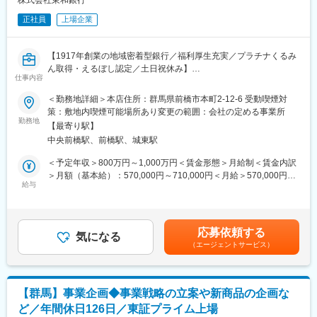
株式会社東和銀行
・サービスリーダー（入社3カ月～※研修期間）
営基盤を守る金融犯罪対策の企画立案から推進までを一貫して担
・サービス提供責任者（入社半年／年収420～650万円）
正社員
上場企業
う最良の大きな仕事です。
・サービスマネージャー（入社1年／年収560～700万円）
＜専門性の習得とキャリアアップ＞
・エリアマネージャー（入社1年～／年収700～800万円）
当局(金融庁)対応や他行との連携といった外部折衝業務スキルや、
・ブロックマネージャー（年収800～900万円）
【1917年創業の地域密着型銀行／福利厚生充実／プラチナくるみ
変化の激しい金融犯罪の手口や規制に対し、最新の情報を収集・
・ゼネラルマネージャー（年収900～1200万円）
ん取得・えるぼし認定／土日祝休み】
分析し、自行のルールへと落とし込むプロセスを通じて、金融業
仕事内容
界における高度な専門性を磨くことができます。
変更の範囲：会社の定める業務
■業務内容：
＜勤務地詳細＞本店住所：群馬県前橋市本町2-12-6 受動喫煙対
＜地域貢献を「裏側から支える」誇りと働きやすさ＞
金融犯罪やマネロンテロ資金供与の対策担当として、企画の立案
策：敷地内喫煙可能場所あり変更の範囲：会社の定める事業所
東和銀行が大切にしている「お客様応援活動」を継続するために
や推進をご担当いただきます。
勤務地
は、健全な金融取引が維持されていることが大前提です。地域密
【最寄り駅】
着型で「長く働ける環境」が整っているため、腰を据えて専門性
中央前橋駅、前橋駅、城東駅
■業務詳細：
を深め、地域経済の安定に寄与できる点も大きな魅力です。
・金融庁・警察庁連盟要請に対し遅れを克服すべく各種システム
＜予定年収＞800万円～1,000万円＜賃金形態＞月給制＜賃金内訳
導入等の対応
＞月額（基本給）：570,000円～710,000円＜月給＞570,000円～
■当行について：
・当局報告や常務会報告、決裁対応
給与
710,000円＜昇給有無＞有＜残業手当＞有＜給与補足＞※経験・能
・株式会社東和銀行は、1917年創業の地域密着型の地方銀行で
・現行業務のフォローアップや、シナリオの見直し・マネロン機
力を考慮のうえ決定します。■昇給：年1回■賞与：年2回賃金はあ
す。群馬県・埼玉県を中心として東京都・栃木県など首都圏で展
構システム接続対応 など
くまでも目安の金額であり、選考を通じて上下する可能性があり
開し、地域のお客さまとの信頼関係を大切にしながら、金融サー
ます。月給(月額)は固定手当を含めた表記です。
ビスを提供しています。地域経済の円滑化に資する金融仲介機能
応募依頼する
■本ポジションに期待していること：
気になる
の発揮はもちろんのこと、「TOWAお客様応援活動」を通じた財
（エージェントサービス）
・AML/CFT高度化の中核人材
務面、非財務面双方からの課題解決支援に注力しています。
・若手や兼務者への教育、型化
・対面でのコミュニケーションを重視し、お客さま一人ひとりと
・「守り」だけでなく銀行としての持続可能性確保
のリレーションを大切にしながら、最適なソリューションの提案
につなげでいます。地域に根ざし、やりがいをもって長く働ける
【群馬】事業企画◆事業戦略の立案や新商品の企画な
■就業環境
環境が整っています。
ど／年間休日126日／東証プライム上場
・金融犯罪対策部は６名が在籍しております。