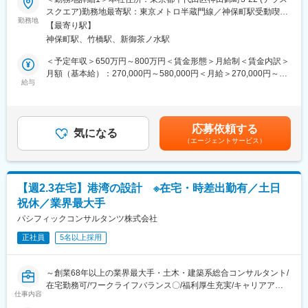
■業務内容：
在宅勤務、サテライトオフィスの他に、移動時間の有効活用を目
スクエア)勤務地最寄駅：東京メトロ半蔵門線／神保町駅受動喫煙
業界最大手・土木・建築系総合コンサルタントである当社にて、
的として、モバイルワークを活用しています。
勤務地
対策：屋内全面禁煙＜勤務地詳細2＞全国事業所のいずれか住所：
【最寄り駅】
環境アセスメント業務を担当いただきます。
（3）時差出勤制度
47都道府県 受動喫煙対策：屋内全面禁煙変更の範囲：本文参照
神保町駅、竹橋駅、新御茶ノ水駅
オフィスへの出社、テレワークを問わず、時差出勤制度を取り入
■業務詳細：
れています。社員は、始業時刻を5:00～11:00の間で選択できま
＜予定年収＞650万円～800万円＜賃金形態＞月給制＜賃金内訳＞
・大気質・騒音・水質等のシミュレーションやGISによる生息適地
す。
月額（基本給）：270,000円～580,000円＜月給＞270,000円～
モデル等を活用した環境解析/定量評価を導入した環境アセスメン
（4）ワークライフバランス
給与
580,000円＜昇給有無＞有＜残業手当＞有＜給与補足＞■昇給：年
ト、
毎週水曜日はノー残業デーです。同業他社にも働きかけを行い、
1回（10月）の評価による■賞与：年2回（6月・12月）※賞与は業
・各種事業（道路、河川、飛行場、再エネ発電所、廃棄物施設）
年に2回の業界一斉ノー残業デーも主導しています。
績連動、入社日により在籍期間按分あり賃金はあくまでも目安の
における法・条例アセスメント、
金額であり、選考を通じて上下する可能性があります。月給(月額)
応募依頼する
・各種事業による環境面へのプラス効果の検討（ポジティブアセ
■企業魅力
気になる
は固定手当を含めた表記です。
（エージェントサービス）
スメント）による脱炭素社会の実現に向けた開発事業の支援、
国内外に貢献する業界シェアトップクラスの「技術・知識集団」
・絶滅危惧種の生息域内保全・生息域外保全の計画策定及び実
であり、68年以上の歴史を有する土木・建築系総合コンサルタン
装、河川等における自然再生、環境DNA等新技術の社会実装など
ト業界のリーディングカンパニー。
都市・地域計画、環境、道路、鉄道、河川、上下水道、港湾、空
【週2.3在宅】港湾の設計 ※在宅・時差出勤有／土日
■働く環境：
港、建築、福祉、情報、PFI、NPM、防災等の社会資本整備、維
祝休／業界最大手
（1）長期的に働き続けられる環境
持管理に、卓越した技術と柔軟な頭脳をもって応え、日本経済の
働きがいを感じながら、能力を100％発揮し成果をあげることが
パシフィックコンサルタンツ株式会社
発展に伴い多くのプロジェクトに携わってきました。
できるよう、多様な働き方の推進・定着を強化。
正社員
5名以上採用
（2）在宅勤務可（週に2～3回程度）
在宅勤務、サテライトオフィスの他に、移動時間の有効活用を目
変更の範囲：本文参照
的として、モバイルワークを活用しています。
～創業68年以上の業界最大手・土木・建築系総合コンサルタント/
（3）時差出勤制度
在宅勤務可/ワークライフバランス〇/福利厚生充実/キャリアアッ
オフィスへの出社、テレワークを問わず、時差出勤制度を取り入
仕事内容
プ、就業環境改善が見込める魅力案件～
れています。社員は、始業時刻を5:00～11:00の間で選択できま