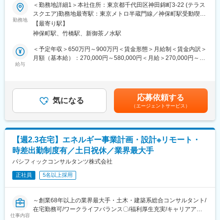
＜勤務地詳細1＞本社住所：東京都千代田区神田錦町3-22 (テラス
す。
■業務内容：
スクエア)勤務地最寄駅：東京メトロ半蔵門線／神保町駅受動喫煙
（4）ワークライフバランス
業界最大手・土木・建築系総合コンサルタントである当社にて、
勤務地
対策：屋内全面禁煙＜勤務地詳細2＞全国事業所のいずれか住所：
毎週水曜日はノー残業デーです。同業他社にも働きかけを行い、
【最寄り駅】
港湾技術者として、開発計画から設計施工まで一貫して携わって
47都道府県 受動喫煙対策：屋内全面禁煙変更の範囲：本文参照
年に2回の業界一斉ノー残業デーも主導しています。
神保町駅、竹橋駅、新御茶ノ水駅
いただきます。
＜予定年収＞650万円～900万円＜賃金形態＞月給制＜賃金内訳＞
■企業魅力
■業務詳細：
月額（基本給）：270,000円～580,000円＜月給＞270,000円～
国内外に貢献する業界シェアトップクラスの「技術・知識集団」
・・港湾・海岸・海洋分野の調査・設計
給与
580,000円＜昇給有無＞有＜残業手当＞有＜給与補足＞■昇給：年
であり、68年以上の歴史を有する土木・建築系総合コンサルタン
└ 港湾施設、海岸保全施設、海洋構造物などの調査・解析・設計
1回（10月）の評価による■賞与：年2回（6月・12月）※賞与は業
ト業界のリーディングカンパニー。
業務
績連動、入社日により在籍期間按分あり賃金はあくまでも目安の
都市・地域計画、環境、道路、鉄道、河川、上下水道、港湾、空
・開発・保全計画の策定
金額であり、選考を通じて上下する可能性があります。月給(月額)
港、建築、福祉、情報、PFI、NPM、防災等の社会資本整備、維
応募依頼する
└ 臨海部の空間デザイン、港湾物流改善、海洋エネルギー活用、
気になる
は固定手当を含めた表記です。
持管理に、卓越した技術と柔軟な頭脳をもって応え、日本経済の
（エージェントサービス）
事業評価など幅広い計画業務
発展に伴い多くのプロジェクトに携わってきました。
・海上工事の施工計画・施工管理
└ しゅんせつ工事、防波堤・護岸工事、桟橋工事などの施工計画
変更の範囲：本文参照
立案および現場管理
【週2.3在宅】エネルギー事業計画・設計※リモート・
・港湾・海洋構造物の維持管理
時差出勤制度有／土日祝休／業界最大手
└ 劣化調査、健全度評価、補修・更新計画の策定
パシフィックコンサルタンツ株式会社
■働く環境：
正社員
5名以上採用
（1）長期的に働き続けられる環境
働きがいを感じながら、能力を100％発揮し成果をあげることが
できるよう、多様な働き方の推進・定着を強化。
～創業68年以上の業界最大手・土木・建築系総合コンサルタント/
（2）在宅勤務可（週に2～3回程度）
在宅勤務可/ワークライフバランス〇/福利厚生充実/キャリアアッ
在宅勤務、サテライトオフィスの他に、移動時間の有効活用を目
仕事内容
プ、就業環境改善が見込める魅力案件～