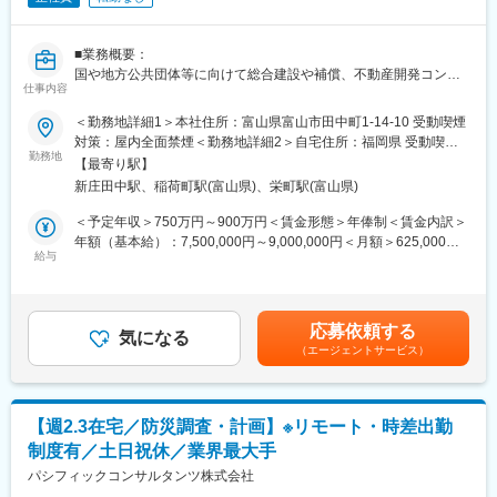
は分業制を行っております。本ポジションの方が施工管理業務に
集中できるよう業務推進担当やサポーターをつけております。
■業務概要：
国や地方公共団体等に向けて総合建設や補償、不動産開発コンサ
■働き方改革への取り組み：
仕事内容
ルティングを行う当社にて、以下の業務を行っていただきます。
当社は持続的成長を図るための経営戦略の1つとして働き方改革を
・橋梁の改築における計画策定
行っております。
＜勤務地詳細1＞本社住所：富山県富山市田中町1-14-10 受動喫煙
・橋梁の定期点検
◆育児休業制度・ならし保育制度・子の看護休暇制度を社員へ広
対策：屋内全面禁煙＜勤務地詳細2＞自宅住所：福岡県 受動喫煙
・補修のための設計 等
く周知し、休暇を取りやすくしております。
勤務地
対策：屋内全面禁煙＜勤務地詳細3＞自宅住所：宮城県 受動喫煙
【最寄り駅】
◆男性女性ともに育児休暇取得率100%で、厚生労働省の「えるぼ
対策：屋内全面禁煙変更の範囲：会社の定める事業所
新庄田中駅、稲荷町駅(富山県)、栄町駅(富山県)
■組織構成：
し認定」も取得しております。
今回は新規事業に必要な有資格者の採用です。現時点で当社に技
◆長期的就業を見据え、60歳を定年とした再雇用制度や、61歳～
＜予定年収＞750万円～900万円＜賃金形態＞年俸制＜賃金内訳＞
術士資格を持つ者はおりません。
65歳までの選択定年制度もございます。
年額（基本給）：7,500,000円～9,000,000円＜月額＞625,000円
◆初年度より有給20日を付与しております。
給与
～750,000円（12分割）＜昇給有無＞有＜残業手当＞無＜給与補
■当社の実績紹介：
◆年功序列ではなく評価次第で昇格の機会がございます。役職が
足＞■賞与：無 ■時間外手当：管理監督者のため、残業の規定はあ
HPをご参照ください。
上がれば手当もつくので、頑張りがしっかりと反映されるように
りません。 賃金はあくまでも目安の金額であり、選考を通じて上
https://terasima.jp/works/
なっております。
下する可能性があります。月給(月額)は固定手当を含めた表記で
応募依頼する
気になる
す。
（エージェントサービス）
■月1、2回、本社へ出社していただきますが、それ以外はリモー
ト勤務が可能です。
■実績：
お客様や関係者との打ち合わせの都合で月1、2回出社していただ
井手口川ダム、国道45号大峠山地区道路工事、九州新幹線諫早ト
く機会が生じますが、それ以外の業務についてはフルリモートも
ンネル、仙台湾南部海岸、釜石市北ブロック、多摩ニュータウ
【週2.3在宅／防災調査・計画】※リモート・時差出勤
想定して採用いたします。もちろん出社を基本としたい方も歓迎
ン、ユーラス伊達ウインドファーム
制度有／土日祝休／業界最大手
です。
パシフィックコンサルタンツ株式会社
■働き方：