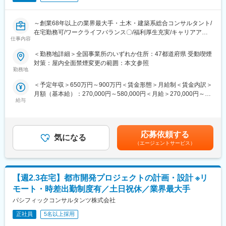
働きがいを感じながら、能力を100％発揮し成果をあげることが
変更の範囲：会社の定める業務
できるよう、多様な働き方の推進・定着を強化。
～創業68年以上の業界最大手・土木・建築系総合コンサルタント/
（2）在宅勤務可（週に2～3回程度）
在宅勤務可/ワークライフバランス〇/福利厚生充実/キャリアアッ
在宅勤務、サテライトオフィスの他に、移動時間の有効活用を目
仕事内容
プ、就業環境改善が見込める魅力案件～
的として、モバイルワークを活用しています。
（3）時差出勤制度
＜勤務地詳細＞全国事業所のいずれか住所：47都道府県 受動喫煙
■業務内容：
オフィスへの出社、テレワークを問わず、時差出勤制度を取り入
対策：屋内全面禁煙変更の範囲：本文参照
業界最大手・土木・建築系総合コンサルタントである当社にて、
れています。社員は、始業時刻を5:00～11:00の間で選択できま
勤務地
国際都市・交通計画業務をお任せします。
す。
＜予定年収＞650万円～900万円＜賃金形態＞月給制＜賃金内訳＞
（4）ワークライフバランス
月額（基本給）：270,000円～580,000円＜月給＞270,000円～
【業務詳細】
毎週水曜日はノー残業デーです。同業他社にも働きかけを行い、
給与
580,000円＜昇給有無＞有＜残業手当＞有＜給与補足＞■昇給：年
■ 公園・緑地に関する計画・設計・監理業務
年に2回の業界一斉ノー残業デーも主導しています。
1回（10月）の評価による■賞与：年2回（6月・12月）※賞与は業
・公園および緑地の計画、設計、監理業務
績連動、入社日により在籍期間按分あり■モデル年収：大卒／実務
・Park-PFIに係る事業化検討、収益施設導入検討
■企業魅力
経験9年…約700万円（残業月45時間、賞与年間4.0ヶ月を想定し
・緑の基本計画、グリーンインフラ計画の策定
国内外に貢献する業界シェアトップクラスの「技術・知識集団」
応募依頼する
気になる
た場合）賃金はあくまでも目安の金額であり、選考を通じて上下
であり、68年以上の歴史を有する土木・建築系総合コンサルタン
（エージェントサービス）
する可能性があります。月給(月額)は固定手当を含めた表記です。
■ 土木・都市空間に関する景観計画・設計業務
ト業界のリーディングカンパニー。
・駅前広場、街路、公共空間などの景観計画・設計
都市・地域計画、環境、道路、鉄道、河川、上下水道、港湾、空
・スポーツ施設の計画・設計
港、建築、福祉、情報、PFI、NPM、防災等の社会資本整備、維
【週2.3在宅】都市開発プロジェクトの計画・設計 ※リ
・リゾート開発、観光施設整備計画
持管理に、卓越した技術と柔軟な頭脳をもって応え、日本経済の
発展に伴い多くのプロジェクトに携わってきました。
モート・時差出勤制度有／土日祝休／業界最大手
■働く環境：
パシフィックコンサルタンツ株式会社
（1）長期的に働き続けられる環境
変更の範囲：会社の定める業務
働きがいを感じながら、能力を100％発揮し成果をあげることが
正社員
5名以上採用
できるよう、多様な働き方の推進・定着を強化。