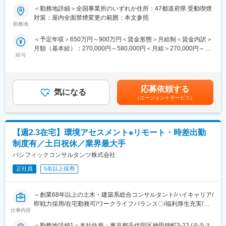
れています。社員は、始業時刻を5:00～11:00の間で選択できま
＜勤務地詳細＞全国事業所のいずれか住所：47都道府県 受動喫煙
■業務内容：
す。
対策：屋内全面禁煙変更の範囲：本文参照
業界最大手・土木・建築系総合コンサルタントである当社にて、
（4）ワークライフバランス
勤務地
社会インフラ全般を対象にアセットマネジメント業務全般に携わ
毎週水曜日はノー残業デーです。同業他社にも働きかけを行い、
＜予定年収＞650万円～900万円＜賃金形態＞月給制＜賃金内訳＞
っていただきます。
年に2回の業界一斉ノー残業デーも主導しています。
月額（基本給）：270,000円～580,000円＜月給＞270,000円～
給与
580,000円＜昇給有無＞有＜残業手当＞有＜給与補足＞■昇給：年
■業務詳細
■企業魅力
1回（10月）の評価による■賞与：年2回（6月・12月）※賞与は業
・インフラ長寿命化・維持管理計画の作成
国内外に貢献する業界シェアトップクラスの「技術・知識集団」
績連動、入社日により在籍期間按分あり賃金はあくまでも目安の
└ 道路、橋梁、トンネル、河川、港湾などの長寿命化計画・維持
であり、68年以上の歴史を有する土木・建築系総合コンサルタン
金額であり、選考を通じて上下する可能性があります。月給(月額)
管理方針の策定
ト業界のリーディングカンパニー。
応募依頼する
気になる
は固定手当を含めた表記です。
・管理戦略・マネジメント手法の構築
都市・地域計画、環境、道路、鉄道、河川、上下水道、港湾、空
（エージェントサービス）
└ 点検・診断・補修などのプロセス最適化、維持管理PDCAの仕
港、建築、福祉、情報、PFI、NPM、防災等の社会資本整備、維
組みづくり
持管理に、卓越した技術と柔軟な頭脳をもって応え、日本経済の
・要素技術の検討
発展に伴い多くのプロジェクトに携わってきました。
【週2.3在宅】環境アセスメント※リモート・時差出勤
└ 管理水準の設定、劣化予測モデルの作成、健全度評価手法の検
討・高度化
変更の範囲：会社の定める業務
制度有／土日祝休／業界最大手
・データベース・分析ツールの開発
パシフィックコンサルタンツ株式会社
└ 維持管理データベースの構築、インフラ点検・評価の分析ツー
ル設計・開発
正社員
5名以上採用
■働く環境：
～創業68年以上の土木・建築系総合コンサルタント/ハイキャリア/
（1）長期的に働き続けられる環境
即戦力採用/在宅勤務可/ワークライフバランス〇/福利厚生充実/キ
働きがいを感じながら、能力を100％発揮し成果をあげることが
仕事内容
ャリアアップ、就業環境改善が見込める魅力案件～
できるよう、多様な働き方の推進・定着を強化。
（2）在宅勤務可（週に2～3回程度）
＜勤務地詳細1＞本社住所：東京都千代田区神田錦町3-22 (テラス