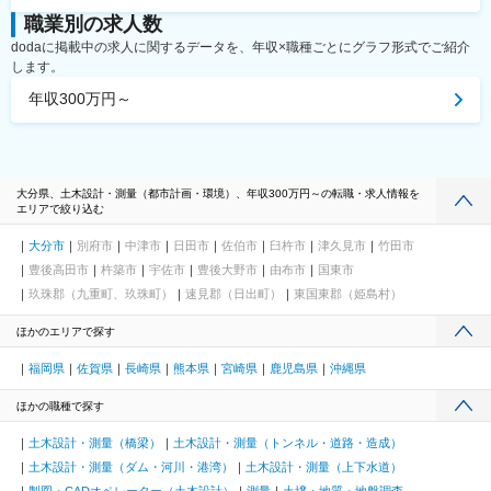
職業別の求人数
dodaに掲載中の求人に関するデータを、年収×職種ごとにグラフ形式でご紹介
します。
年収300万円～
大分県、土木設計・測量（都市計画・環境）、年収300万円～の転職・求人情報を
エリアで絞り込む
大分市
別府市
中津市
日田市
佐伯市
臼杵市
津久見市
竹田市
豊後高田市
杵築市
宇佐市
豊後大野市
由布市
国東市
玖珠郡（九重町、玖珠町）
速見郡（日出町）
東国東郡（姫島村）
ほかのエリアで探す
福岡県
佐賀県
長崎県
熊本県
宮崎県
鹿児島県
沖縄県
ほかの職種で探す
土木設計・測量（橋梁）
土木設計・測量（トンネル・道路・造成）
土木設計・測量（ダム・河川・港湾）
土木設計・測量（上下水道）