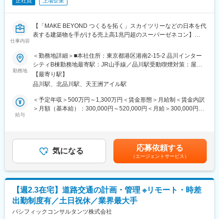
（1）長期的に働き続けられる環境
正社員
上場企業
働きがいを感じながら、能力を100％発揮し成果をあげることが
できるよう、多様な働き方の推進・定着を強化。
【「MAKE BEYOND つくるを拓く」スカイツリーなどの日本を代
（2）在宅勤務可（週に2～3回程度）
表する建築物を手がける売上高1兆円超のスーパーゼネコン】
在宅勤務、サテライトオフィスの他に、移動時間の有効活用を目
仕事内容
的として、モバイルワークを活用しています。
■担当業務
（3）時差出勤制度
＜勤務地詳細＞■本社住所：東京都港区港南2-15-2 品川インター
当社にて(1)技術開発、(2)現場支援、(3)企画・営業支援をお任せ
オフィスへの出社、テレワークを問わず、時差出勤制度を取り入
シティB棟勤務地最寄駅：JR山手線／品川駅受動喫煙対策：屋内
致します。
れています。社員は、始業時刻を5:00～11:00の間で選択できま
勤務地
全面禁煙変更の範囲：会社の定める事業所（リモートワーク含
【最寄り駅】
す。
む）
品川駅、北品川駅、天王洲アイル駅
■業務詳細
（4）ワークライフバランス
(1)技術開発
毎週水曜日はノー残業デーです。同業他社にも働きかけを行い、
＜予定年収＞500万円～1,300万円＜賃金形態＞月給制＜賃金内訳
コンクリート構造物の調査・補修に関する技術開発に関して、立
年に2回の業界一斉ノー残業デーも主導しています。
＞月額（基本給）：300,000円～520,000円＜月給＞300,000円～
案、計画、実験、評価、資料作成等の一連の業務を行います。研
給与
520,000円＜昇給有無＞有＜残業手当＞有＜給与補足＞【昇給】
究所やメーカ等との連絡調整も行います。
■企業魅力
年1回 【賞与】年2回※経験、年齢を考慮し、当社規定により個
(2)現場支援
国内外に貢献する業界シェアトップクラスの「技術・知識集団」
別に決定します。※拠点型で採用の場合は、各拠点係数がかかりま
主に土木部門の施工中の現場で、コンクリート構造物の劣化調
であり、68年以上の歴史を有する土木・建築系総合コンサルタン
す。賃金はあくまでも目安の金額であり、選考を通じて上下する
応募依頼する
査・点検を実施し、評価、補修方法の提案、資料作成を行いま
ト業界のリーディングカンパニー。
気になる
可能性があります。月給(月額)は固定手当を含めた表記です。
（エージェントサービス）
す。補修業者の紹介も行っています。
都市・地域計画、環境、道路、鉄道、河川、上下水道、港湾、空
(3)企画・営業支援
港、建築、福祉、情報、PFI、NPM、防災等の社会資本整備、維
官庁・民間発注業務受注のための技術面の支援、効果的な提案、
持管理に、卓越した技術と柔軟な頭脳をもって応え、日本経済の
資料作成を行います。営業先への技術プレゼンも実施していま
発展に伴い多くのプロジェクトに携わってきました。
【週2.3在宅】道路交通の計画・管理 ※リモート・時差
す。
出勤制度有／土日祝休／業界最大手
変更の範囲：会社の定める業務
■土木関連の実績について
パシフィックコンサルタンツ株式会社