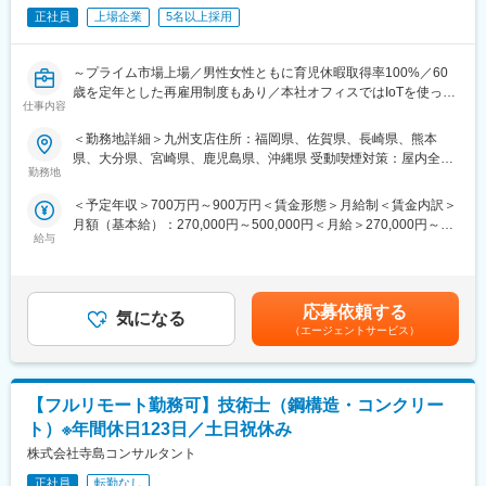
持って働くことが可能です。将来的には1兆円規模・スーパーゼネ
当社の残業時間は月平均30時間程度となっております。本部門で
正社員
上場企業
5名以上採用
コン規模を目指しています。
は分業制を行っております。本ポジションの方が施工管理業務に
集中できるよう業務推進担当やサポーターをつけております。
変更の範囲：会社の定める業務
～プライム市場上場／男性女性ともに育児休暇取得率100%／60
歳を定年とした再雇用制度もあり／本社オフィスではIoTを使った
■働き方改革への取り組み：
仕事内容
スマート化～
当社は持続的成長を図るための経営戦略の1つとして働き方改革を
【変更の範囲：会社の定める業務】
行っております。
＜勤務地詳細＞九州支店住所：福岡県、佐賀県、長崎県、熊本
◆育児休業制度・ならし保育制度・子の看護休暇制度を社員へ広
県、大分県、宮崎県、鹿児島県、沖縄県 受動喫煙対策：屋内全面
【具体的な仕事内容】
く周知し、休暇を取りやすくしております。
勤務地
禁煙
・ICT・AI技術等を利用した施工技術、施工システムの技術開発
◆男性女性ともに育児休暇取得率100%で、厚生労働省の「えるぼ
＜予定年収＞700万円～900万円＜賃金形態＞月給制＜賃金内訳＞
・特にトンネル、シールド工事における、ICT・AI技術を利用した
し認定」も取得しております。
月額（基本給）：270,000円～500,000円＜月給＞270,000円～
生産性向上や安全性向上に資する技術の開発
◆長期的就業を見据え、60歳を定年とした再雇用制度や、61歳～
給与
500,000円＜昇給有無＞有＜残業手当＞有＜給与補足＞■賞与実績:
・開発した技術の現場適用やAI・ICT技術に関わる現場支援
65歳までの選択定年制度もございます。
年2回(7月/12月)■給与改定：年1回（4月）■諸手当：住宅手当、家
◆初年度より有給20日を付与しております。
族手当、通勤手当、時間外手当、作業所長手当ほか■全国型総合職
【基本的な仕事の流れ】
◆年功序列ではなく評価次第で昇格の機会がございます。役職が
モデル35歳：約820万円40歳：約880万円※課長職以上：約1,000
・土木の施工において、ICT・AI技術を用いた安全性向上や生産性
上がれば手当もつくので、頑張りがしっかりと反映されるように
応募依頼する
気になる
万円以上賃金はあくまでも目安の金額であり、選考を通じて上下
向上に資するシステムや技術のアイデア考案、企画
なっております。
（エージェントサービス）
する可能性があります。月給(月額)は固定手当を含めた表記です。
・アイデアの具体化、特許出願等
・ICT・AI技術を用いた安全性向上、生産性向上に資する技術の構
築・指導（実際のソフト構築は外注予定）
■実績：
【フルリモート勤務可】技術士（鋼構造・コンクリー
・上記技術の現場適用、及び改善
井手口川ダム、国道45号大峠山地区道路工事、九州新幹線諫早ト
・その他、現場支援、受注支援
ンネル、仙台湾南部海岸、釜石市北ブロック、多摩ニュータウ
ト）※年間休日123日／土日祝休み
ン、ユーラス伊達ウインドファーム
株式会社寺島コンサルタント
■残業時間削減：
当社の残業時間は月平均30時間程度となっております。本部門で
正社員
転勤なし