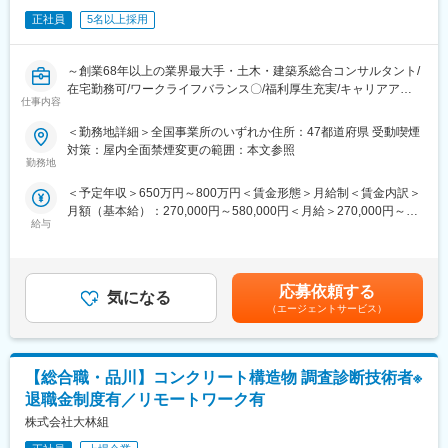
（1）長期的に働き続けられる環境
正社員
5名以上採用
働きがいを感じながら、能力を100％発揮し成果をあげることが
できるよう、多様な働き方の推進・定着を強化。
（2）在宅勤務可（週に2～3回程度）
～創業68年以上の業界最大手・土木・建築系総合コンサルタント/
在宅勤務、サテライトオフィスの他に、移動時間の有効活用を目
在宅勤務可/ワークライフバランス〇/福利厚生充実/キャリアアッ
的として、モバイルワークを活用しています。
仕事内容
プ、就業環境改善が見込める魅力案件～
（3）時差出勤制度
＜勤務地詳細＞全国事業所のいずれか住所：47都道府県 受動喫煙
オフィスへの出社、テレワークを問わず、時差出勤制度を取り入
■業務内容：
対策：屋内全面禁煙変更の範囲：本文参照
れています。社員は、始業時刻を5:00～11:00の間で選択できま
業界最大手・土木・建築系総合コンサルタントである当社にて、
勤務地
す。
河川環境の生物・生態系調査及び自然再生計画を担当いただきま
（4）ワークライフバランス
＜予定年収＞650万円～800万円＜賃金形態＞月給制＜賃金内訳＞
す。
毎週水曜日はノー残業デーです。同業他社にも働きかけを行い、
月額（基本給）：270,000円～580,000円＜月給＞270,000円～
年に2回の業界一斉ノー残業デーも主導しています。
給与
580,000円＜昇給有無＞有＜残業手当＞有＜給与補足＞■昇給：年
■ 業務内容
1回（10月）の評価による■賞与：年2回（6月・12月）※賞与は業
河川環境の生物・生態系調査及び自然再生計画の策定・実装
■企業魅力
績連動、入社日により在籍期間按分あり賃金はあくまでも目安の
河川環境定量評価
国内外に貢献する業界シェアトップクラスの「技術・知識集団」
金額であり、選考を通じて上下する可能性があります。月給(月額)
森林・里山・沿岸域（藻場等）の自然再生に係わる調査・分析・
応募依頼する
であり、68年以上の歴史を有する土木・建築系総合コンサルタン
気になる
は固定手当を含めた表記です。
計画策定・実装
（エージェントサービス）
ト業界のリーディングカンパニー。
グリーンインフラ等NbS計画策定・実装支援
都市・地域計画、環境、道路、鉄道、河川、上下水道、港湾、空
ESGを背景とした企業の30 by 30貢献や自然系クレジットの創出
港、建築、福祉、情報、PFI、NPM、防災等の社会資本整備、維
等支援
持管理に、卓越した技術と柔軟な頭脳をもって応え、日本経済の
【総合職・品川】コンクリート構造物 調査診断技術者※
これらのガイドライン作成や生物多様性地域戦略策定等政策支援
発展に伴い多くのプロジェクトに携わってきました。
生物多様性価値評価等に係る研究・技術開発
退職金制度有／リモートワーク有
株式会社大林組
変更の範囲：会社の定める業務
■働く環境：