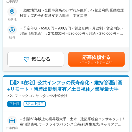
仕事内容
プ、就業環境改善が見込める魅力案件～
オフィスへの出社、テレワークを問わず、時差出勤制度を取り入
れています。社員は、始業時刻を5:00～11:00の間で選択できま
＜勤務地詳細＞全国事業所のいずれか住所：47都道府県 受動喫煙
■業務内容：
す。
対策：屋内全面禁煙変更の範囲：本文参照
建設プロジェクトの企画・立案・調査・計画・設計・施工管理な
（4）ワークライフバランス
勤務地
ど、一連の技術サービスを提供する業界最大手・土木・建築系総
毎週水曜日はノー残業デーです。同業他社にも働きかけを行い、
＜予定年収＞650万円～900万円＜賃金形態＞月給制＜賃金内訳＞
合コンサルタントである当社の河川・砂防・海岸技術者として、
年に2回の業界一斉ノー残業デーも主導しています。
月額（基本給）：270,000円～580,000円＜月給＞270,000円～
調査から設計業務まで一貫して携わっていただきます。
給与
580,000円＜昇給有無＞有＜残業手当＞有＜給与補足＞■昇給：年
■企業魅力
1回（10月）の評価による■賞与：年2回（6月・12月）※賞与は業
■業務詳細：
国内外に貢献する業界シェアトップクラスの「技術・知識集団」
績連動、入社日により在籍期間按分あり賃金はあくまでも目安の
・河川、ダム、砂防分野における調査、研究（流量・水質・老朽
であり、68年以上の歴史を有する土木・建築系総合コンサルタン
金額であり、選考を通じて上下する可能性があります。月給(月額)
化等調査、数値解析・予測モデル等開発）
ト業界のリーディングカンパニー。
応募依頼する
気になる
は固定手当を含めた表記です。
・計画（治水・河川整備・利水・水循環・環境等計画）
都市・地域計画、環境、道路、鉄道、河川、上下水道、港湾、空
（エージェントサービス）
・設計（堤防・護岸・ダム・水門等設計）
港、建築、福祉、情報、PFI、NPM、防災等の社会資本整備、維
・点検、維持管理（河川施設、河道等点検管理）
持管理に、卓越した技術と柔軟な頭脳をもって応え、日本経済の
・水理実験（遊水地、構造物設置、砂防施設等）
発展に伴い多くのプロジェクトに携わってきました。
【週2.3在宅】公共インフラの長寿命化・維持管理計画
■働く環境：
変更の範囲：本文参照
※リモート・時差出勤制度有／土日祝休／業界最大手
（1）長期的に働き続けられる環境
パシフィックコンサルタンツ株式会社
働きがいを感じながら、能力を100％発揮し成果をあげることが
できるよう、多様な働き方の推進・定着を強化。
正社員
5名以上採用
（2）在宅勤務可（週に2～3回程度）
在宅勤務、サテライトオフィスの他に、移動時間の有効活用を目
～創業68年以上の業界最大手・土木・建築系総合コンサルタント/
的として、モバイルワークを活用しています。
在宅勤務可/ワークライフバランス〇/福利厚生充実/キャリアアッ
（3）時差出勤制度
仕事内容
プ、就業環境改善が見込める魅力案件～
オフィスへの出社、テレワークを問わず、時差出勤制度を取り入