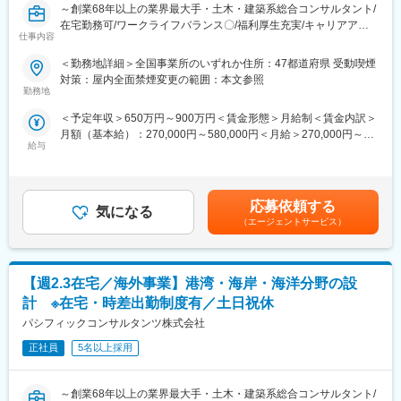
～創業68年以上の業界最大手・土木・建築系総合コンサルタント/
（2）在宅勤務可（週に2～3回程度）
在宅勤務可/ワークライフバランス〇/福利厚生充実/キャリアアッ
在宅勤務、サテライトオフィスの他に、移動時間の有効活用を目
仕事内容
プ、就業環境改善が見込める魅力案件～
的として、モバイルワークを活用しています。
（3）時差出勤制度
＜勤務地詳細＞全国事業所のいずれか住所：47都道府県 受動喫煙
■業務内容：
オフィスへの出社、テレワークを問わず、時差出勤制度を取り入
対策：屋内全面禁煙変更の範囲：本文参照
業界最大手・土木・建築系総合コンサルタントである当社にて、
れています。社員は、始業時刻を5:00～11:00の間で選択できま
勤務地
国際都市・交通計画業務をお任せします。
す。
＜予定年収＞650万円～900万円＜賃金形態＞月給制＜賃金内訳＞
（4）ワークライフバランス
月額（基本給）：270,000円～580,000円＜月給＞270,000円～
【業務詳細】
毎週水曜日はノー残業デーです。同業他社にも働きかけを行い、
給与
580,000円＜昇給有無＞有＜残業手当＞有＜給与補足＞■昇給：年
■ 公園・緑地に関する計画・設計・監理業務
年に2回の業界一斉ノー残業デーも主導しています。
1回（10月）の評価による■賞与：年2回（6月・12月）※賞与は業
・公園および緑地の計画、設計、監理業務
績連動、入社日により在籍期間按分あり■モデル年収：大卒／実務
・Park-PFIに係る事業化検討、収益施設導入検討
■企業魅力
経験9年…約700万円（残業月45時間、賞与年間4.0ヶ月を想定し
・緑の基本計画、グリーンインフラ計画の策定
国内外に貢献する業界シェアトップクラスの「技術・知識集団」
応募依頼する
気になる
た場合）賃金はあくまでも目安の金額であり、選考を通じて上下
であり、68年以上の歴史を有する土木・建築系総合コンサルタン
（エージェントサービス）
する可能性があります。月給(月額)は固定手当を含めた表記です。
■ 土木・都市空間に関する景観計画・設計業務
ト業界のリーディングカンパニー。
・駅前広場、街路、公共空間などの景観計画・設計
都市・地域計画、環境、道路、鉄道、河川、上下水道、港湾、空
・スポーツ施設の計画・設計
港、建築、福祉、情報、PFI、NPM、防災等の社会資本整備、維
【週2.3在宅／海外事業】港湾・海岸・海洋分野の設
・リゾート開発、観光施設整備計画
持管理に、卓越した技術と柔軟な頭脳をもって応え、日本経済の
発展に伴い多くのプロジェクトに携わってきました。
計 ※在宅・時差出勤制度有／土日祝休
■働く環境：
パシフィックコンサルタンツ株式会社
（1）長期的に働き続けられる環境
変更の範囲：会社の定める業務
働きがいを感じながら、能力を100％発揮し成果をあげることが
正社員
5名以上採用
できるよう、多様な働き方の推進・定着を強化。
（2）在宅勤務可（週に2～3回程度）
～創業68年以上の業界最大手・土木・建築系総合コンサルタント/
在宅勤務、サテライトオフィスの他に、移動時間の有効活用を目