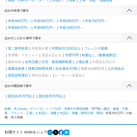
製図・CADオペレーター（土木設計）
測量
土壌・地質・地盤調査
ほかの年収で探す
年収400万円～
年収500万円～
年収600万円～
年収700万円～
年収800万円～
年収900万円～
年収1000万円～
ほかのこだわり条件で探す
第二新卒歓迎
外資系企業
年間休日120日以上
フレックス勤務
管理職・マネジャー
英語を活かす
学歴不問
転勤なし（勤務地限定）
服装自由
女性活躍
社宅・家賃補助制度
上場企業
中国語を活かす
退職金制度
残業20時間未満
完全週休2日制
職種未経験歓迎
土日祝休み
原則定時退社
海外出張あり
U・Iターン支援あり
ほかの固定給で探す
固定給25万円以上
固定給35万円以上
転職・求人doda（デューダ）トップ
九州・沖縄
大分県
技術職・専門職（建設・建築・不動
産・プラント・工場）
土木設計・測量
土木設計・測量（都市計画・環境）
年収300万円～の転
職・求人情報
転職サイト dodaをシェア