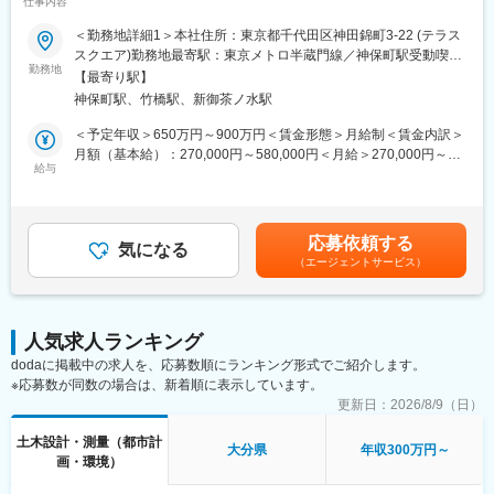
仕事内容
プ、就業環境改善が見込める魅力案件～
同業他社にも働きかけを行い、年に2回の業界一斉ノー残業デーも
＜勤務地詳細1＞本社住所：東京都千代田区神田錦町3-22 (テラス
主導しています。
■業務内容：
スクエア)勤務地最寄駅：東京メトロ半蔵門線／神保町駅受動喫煙
■企業魅力
業界最大手・土木・建築系総合コンサルタントである当社の港湾
勤務地
対策：屋内全面禁煙＜勤務地詳細2＞全国事業所のいずれか住所：
国内外に貢献する業界シェアトップクラスの「技術・知識集団」
【最寄り駅】
技術者として、開発計画から設計施工まで一貫して携わっていた
47都道府県 受動喫煙対策：屋内全面禁煙変更の範囲：本文参照
であり、68年以上の歴史を有する業界最大手・土木・建築系総合
神保町駅、竹橋駅、新御茶ノ水駅
だきます。
コンサルタント業界のリーディングカンパニー。
＜予定年収＞650万円～900万円＜賃金形態＞月給制＜賃金内訳＞
都市・地域計画、環境、道路、鉄道、河川、上下水道、港湾、空
■業務詳細：
月額（基本給）：270,000円～580,000円＜月給＞270,000円～
港、建築、福祉、情報、PFI、NPM、防災等の社会資本整備、維
・港湾、海岸、海洋分野における調査および設計
給与
580,000円＜昇給有無＞有＜残業手当＞有＜給与補足＞■昇給：年
持管理に、卓越した技術と柔軟な頭脳をもって応え、日本経済の
・開発計画、保全計画（臨海部の空間デザイン、港湾物流改善、
1回（10月）の評価による■賞与：年2回（6月・12月）※賞与は業
発展に伴い多くのプロジェクトに携わってきました。
海洋エネルギー、事業評価など）
績連動、入社日により在籍期間按分あり賃金はあくまでも目安の
・海上工事の施工計画および施工管理
金額であり、選考を通じて上下する可能性があります。月給(月額)
変更の範囲：会社の定める業務
応募依頼する
・港湾、海洋構造物の維持管理
気になる
は固定手当を含めた表記です。
（エージェントサービス）
■働く環境：
（1）長期的に働き続けられる環境
働きがいを感じながら、能力を100％発揮し成果をあげることが
人気求人ランキング
できるよう、多様な働き方の推進・定着を強化。
dodaに掲載中の求人を、応募数順にランキング形式でご紹介します。
（2）在宅勤務可（週に2～3回程度）
※応募数が同数の場合は、新着順に表示しています。
在宅勤務、サテライトオフィスの他に、移動時間の有効活用を目
的として、モバイルワークを活用しています。
更新日：
2026/8/9（日）
（3）時差出勤制度
土木設計・測量（都市計
オフィスへの出社、テレワークを問わず、時差出勤制度を取り入
大分県
年収300万円～
画・環境）
れています。社員は、始業時刻を5:00～11:00の間で選択できま
す。