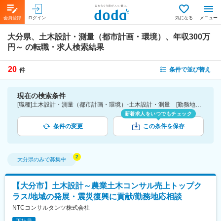
会員登録
ログイン
気になる
メニュー
大分県、土木設計・測量（都市計画・環境）、年収300万
円～
の転職・求人検索結果
20
条件で並び替え
件
現在の検索条件
[職種]土木設計・測量（都市計画・環境）-土木設計・測量 [勤務地]大分県 [年収]300万円～
新着求人をいつでもチェック
条件の変更
この条件を保存
大分県
のみで募集中
【大分市】土木設計～農業土木コンサル売上トップク
ラス/地域の発展・震災復興に貢献/勤務地応相談
NTCコンサルタンツ株式会社