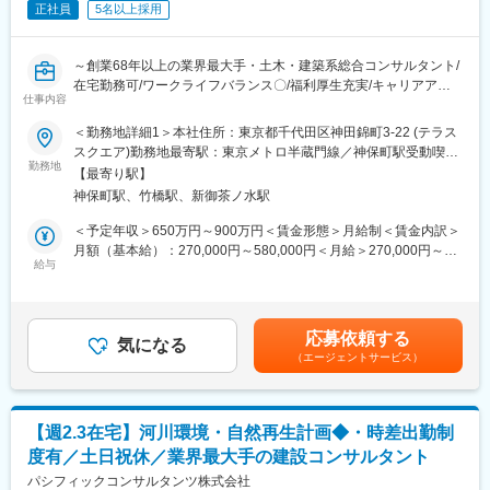
正社員
5名以上採用
・時間外労働：管理監督者のため、残業の規定はありません。
・年間休日：123日
・週休：土日祝休み
～創業68年以上の業界最大手・土木・建築系総合コンサルタント/
・転勤：無
在宅勤務可/ワークライフバランス〇/福利厚生充実/キャリアアッ
仕事内容
プ、就業環境改善が見込める魅力案件～
■福利厚生：
＜勤務地詳細1＞本社住所：東京都千代田区神田錦町3-22 (テラス
・作業服や安全靴等を会社が貸与します。
■業務内容：
スクエア)勤務地最寄駅：東京メトロ半蔵門線／神保町駅受動喫煙
・資格取得支援制度があります。
業界最大手・土木・建築系総合コンサルタントである当社にて、
勤務地
対策：屋内全面禁煙＜勤務地詳細2＞全国事業所のいずれか住所：
【最寄り駅】
防災全般に関する調査・計画（地域防災、危機管理、BCP、企業
47都道府県 受動喫煙対策：屋内全面禁煙変更の範囲：本文参照
変更の範囲：会社の定める業務
神保町駅、竹橋駅、新御茶ノ水駅
防災等）を担当いただきます。
＜予定年収＞650万円～900万円＜賃金形態＞月給制＜賃金内訳＞
■ 業務内容
月額（基本給）：270,000円～580,000円＜月給＞270,000円～
（1）インフラ防災・DX：河川、砂防、上下水、港湾、道路、鉄
給与
580,000円＜昇給有無＞有＜残業手当＞有＜給与補足＞■昇給：年
道などの施設管理者向けの災害リスク評価、防災計画、防災教
1回（10月）の評価による■賞与：年2回（6月・12月）※賞与は業
育・訓練、防災情報システムなど企画・提案、調査・計画／防災
績連動、入社日により在籍期間按分あり賃金はあくまでも目安の
DX推進
金額であり、選考を通じて上下する可能性があります。月給(月額)
応募依頼する
（2）エリア防災・DX：防災庁、自治体・民間企業向けの防災全
気になる
は固定手当を含めた表記です。
（エージェントサービス）
般／防災まちづくり／官民連携事業
（3）企業防災・DX：民間企業向け防災・BCP、リスク対策、レ
ジリエンス強化
（4）防災ビジネス：防災デジタルサービス（災害予報、BCPサー
【週2.3在宅】河川環境・自然再生計画◆・時差出勤制
ビス等）の企画・開発・運営
度有／土日祝休／業界最大手の建設コンサルタント
■働く環境：
パシフィックコンサルタンツ株式会社