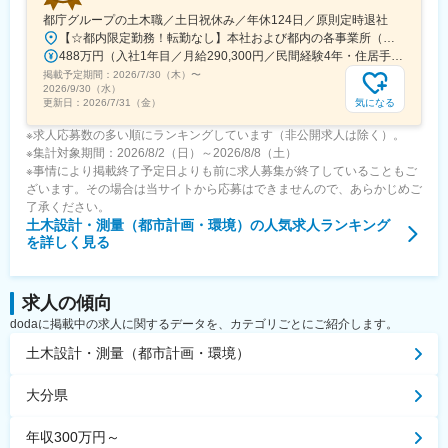
都庁グループの土木職／土日祝休み／年休124日／原則定時退社
【☆都内限定勤務！転勤なし】本社および都内の各事業所（立川市、江東区、足立区、大田区、多摩市、昭島市）☆勤務地は都内のみ本社／東京都新宿区西新宿2丁目7-1【最寄り駅】新宿駅☆リモートワーク制度あり☆週1回ほどテレワークを実施しています。※配属部署や業務内容にもより在宅日数に変動あり※フルリモート不可※受動喫煙対策あり
488万円（入社1年目／月給290,300円／民間経験4年・住居手当込） 585万円（入社3年目／月給342,900円／主任／民間経験4年・住居手当込）
掲載予定期間：
2026/7/30（木）
〜
2026/9/30（水）
気になる
更新日：
2026/7/31（金）
※求人応募数の多い順にランキングしています（非公開求人は除く）。
※集計対象期間：2026/8/2（日）～2026/8/8（土）
※事情により掲載終了予定日よりも前に求人募集が終了していることもご
ざいます。その場合は当サイトから応募はできませんので、あらかじめご
了承ください。
土木設計・測量（都市計画・環境）
の人気求人ランキング
を詳しく見る
求人の傾向
dodaに掲載中の求人に関するデータを、カテゴリごとにご紹介します。
土木設計・測量（都市計画・環境）
大分県
年収300万円～