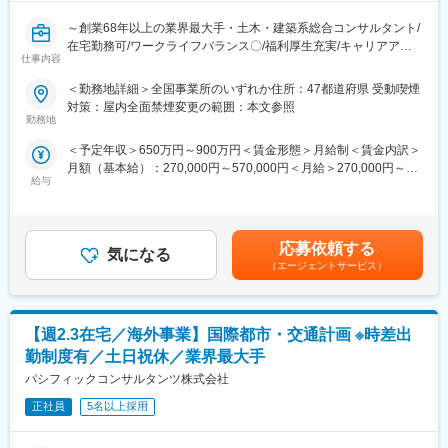
（2）在宅勤務可（週に2～3回程度）
～創業68年以上の業界最大手・土木・建築系総合コンサルタント/
在宅勤務、サテライトオフィスの他に、移動時間の有効活用を目
在宅勤務可/ワークライフバランス〇/福利厚生充実/キャリアアッ
的として、モバイルワークを活用しています。
仕事内容
プ、就業環境改善が見込める魅力案件～
（3）時差出勤制度
オフィスへの出社、テレワークを問わず、時差出勤制度を取り入
＜勤務地詳細＞全国事業所のいずれか住所：47都道府県 受動喫煙
■業務内容：
れています。社員は、始業時刻を5:00～11:00の間で選択できま
対策：屋内全面禁煙変更の範囲：本文参照
業界最大手・土木・建築系総合コンサルタントである当社にて、
す。
勤務地
都市開発プロジェクトの計画・設計業務をご担当いただきます。
（4）ワークライフバランス
＜予定年収＞650万円～900万円＜賃金形態＞月給制＜賃金内訳＞
国内外の大規模な都市開発プロジェクトを計画・推進し、事業を
毎週水曜日はノー残業デーです。同業他社にも働きかけを行い、
月額（基本給）：270,000円～570,000円＜月給＞270,000円～
成功に導く技術者・PM（プロジェクトマネージャー） です。
年に2回の業界一斉ノー残業デーも主導しています。
給与
570,000円＜昇給有無＞有＜残業手当＞有＜給与補足＞■昇給：年
1回（10月）の評価による■賞与：年2回（6月・12月）※賞与は業
■業務詳細
■企業魅力
績連動、入社日により在籍期間按分あり■モデル年収：大卒／実務
・国内外の都市開発プロジェクトにおけるPM・調整業務
国内外に貢献する業界シェアトップクラスの「技術・知識集団」
経験9年…約700万円（残業月45時間、賞与年間4.0ヶ月を想定し
└ グローバル市場での都市開発案件の管理・コーディネート
であり、68年以上の歴史を有する土木・建築系総合コンサルタン
応募依頼する
気になる
た場合）賃金はあくまでも目安の金額であり、選考を通じて上下
・面的開発・再開発の調査～計画～許認可～監理までの一連業務
ト業界のリーディングカンパニー。
（エージェントサービス）
する可能性があります。月給(月額)は固定手当を含めた表記です。
└ 住宅・工業・物流団地、土地区画整理事業、都市再開発のFS、
都市・地域計画、環境、道路、鉄道、河川、上下水道、港湾、空
構想、計画、設計、許認可、監理
港、建築、福祉、情報、PFI、NPM、防災等の社会資本整備、維
・駅周辺整備プロジェクトの計画・設計・監理
持管理に、卓越した技術と柔軟な頭脳をもって応え、日本経済の
【週2.3在宅／海外事業】国際都市・交通計画 ※時差出
└ 駅前広場、バスターミナル、街路などの整備計画・設計・工事
発展に伴い多くのプロジェクトに携わってきました。
監理
勤制度有／土日祝休／業界最大手
変更の範囲：会社の定める業務
パシフィックコンサルタンツ株式会社
■働く環境：
（1）長期的に働き続けられる環境
正社員
5名以上採用
働きがいを感じながら、能力を100％発揮し成果をあげることが
できるよう、多様な働き方の推進・定着を強化。