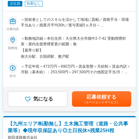
ん（1泊程度の出張はあり）。
正社員
転勤なし
■キャリアパス：同社では目指したい姿への経験を積むことができ
ます。
～技術者としてのスキルを活かして地域に貢献／資格手当・現場
〇プロフェッショナルを目指される方：専門性を磨き続けるため
手当あり／残業月平均30h／賞与実績5ヵ月分～
に、希望を考慮した上で現場での業務を担当していただきます。
仕事内容
〇管理職を目指される方：入社後経験を積んでいただいたあと、
■業務内容：
＜勤務地詳細＞本社住所：大分県大分市畑中2-7-42 受動喫煙対
マネジメントの業務を担当していただきます。将来的に幹部を目
建設コンサルタントである当社の土木設計技術者として、河川設
策：屋内全面禁煙変更の範囲：無
指すことも可能です。
計業務をご担当いただきます。
勤務地
【最寄り駅】
・河川設計など
■同社の特徴：
南大分駅、古国府駅、敷戸駅
・付随する事務作業（書類作成、提出など）
同社は農林水産省や地方自治体からの請負が多く、農業土木分野
＜予定年収＞473万円～690万円＜賃金形態＞月給制＜賃金内訳＞
で全国トップシェアを誇っています。
■詳細：
月額（基本給）：253,500円～297,500円その他固定手当/月：
創業以来「水」「土」「地域」に関する専門技術にこだわり、全
2～3人のチーム単位で、河川設計業務に携わります。職務経験や
給与
25,000円～45,000円＜月給＞278,500円～342,500円＜昇給有無
国の農業・農村地域を中心に高品質な技術・サービスを提供して
保有資格により管理技術者や担当技術者となります。エリアは大
＞有＜残業手当＞有＜給与補足＞■昇給：年1回■賞与：年2回※過
きました。
分市を中心とした、大分県内です。地域住民の健やかで快適な暮
去実績5ヵ月分■その他手当詳細：役職手当…15千円資格手当…1
具体的な調査・計画・設計の対象は、農業用水を確保するダム・
らしを支える社会貢献度の高い職務を担っていただきます。
万～3万円■年収イメージ：25歳/大卒/入社3年目…480万円32歳/技
堰・用水路等の建設・補修、生産効率を向上するための田畑の整
応募依頼する
その他、資格取得補助制度／資格維持補助制度を設けており、よ
気になる
術士補/測量士補/1級土木施工管理…620万円53歳/技術士/RCCM/1
備、流通を支える道路・トンネル・橋の建設・補修、地域の暮ら
（エージェントサービス）
りご自身の技術士としてのスキルを磨いていくことが可能な環境
級土木施工管理…1000万円賃金はあくまでも目安の金額であり、
しを豊かにする環境整備、小水力発電等の代替エネルギー計画及
です。
選考を通じて上下する可能性があります。月給(月額)は固定手当を
び各種防災対策に関する事業などです。
含めた表記です。
また、これらの技術は東日本大震災の復旧・復興にも大きく寄与
■当社の事業内容：
しており、弊社も震災直後から復旧・復興への技術支援を継続し
【九州エリア/転勤無し】土木施工管理（道路・公共事
（1）道路部：社会資本整備のうち道路に関わる調査・計画・設計
ています。
業等）◆現年収保証あり◎土日祝休×残業25H程
を幅広く担当するのが道路部です。道路は地域を結び経済を支え
る重要なインフラであり、交通機能、空間機能など多くの役割を
前田道路株式会社