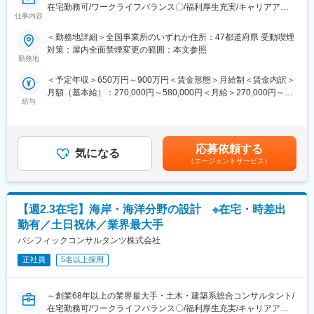
在宅勤務可/ワークライフバランス〇/福利厚生充実/キャリアアッ
的として、モバイルワークを活用しています。
仕事内容
プ、就業環境改善が見込める魅力案件～
（3）時差出勤制度
オフィスへの出社、テレワークを問わず、時差出勤制度を取り入
＜勤務地詳細＞全国事業所のいずれか住所：47都道府県 受動喫煙
■業務内容：
れています。社員は、始業時刻を5:00～11:00の間で選択できま
対策：屋内全面禁煙変更の範囲：本文参照
建設プロジェクトの企画・立案・調査・計画・設計・施工管理な
す。
勤務地
ど、一連の技術サービスを提供する業界最大手・土木・建築系総
（4）ワークライフバランス
＜予定年収＞650万円～900万円＜賃金形態＞月給制＜賃金内訳＞
合コンサルタントである当社の河川・砂防・海岸技術者として、
毎週水曜日はノー残業デーです。同業他社にも働きかけを行い、
月額（基本給）：270,000円～580,000円＜月給＞270,000円～
調査から設計業務まで一貫して携わっていただきます。
年に2回の業界一斉ノー残業デーも主導しています。
給与
580,000円＜昇給有無＞有＜残業手当＞有＜給与補足＞■昇給：年
1回（10月）の評価による■賞与：年2回（6月・12月）※賞与は業
■業務詳細：
■企業魅力
績連動、入社日により在籍期間按分あり賃金はあくまでも目安の
・河川、ダム、砂防分野における調査、研究（流量・水質・老朽
国内外に貢献する業界シェアトップクラスの「技術・知識集団」
金額であり、選考を通じて上下する可能性があります。月給(月額)
化等調査、数値解析・予測モデル等開発）
であり、68年以上の歴史を有する土木・建築系総合コンサルタン
応募依頼する
気になる
は固定手当を含めた表記です。
・計画（治水・河川整備・利水・水循環・環境等計画）
ト業界のリーディングカンパニー。
（エージェントサービス）
・設計（堤防・護岸・ダム・水門等設計）
都市・地域計画、環境、道路、鉄道、河川、上下水道、港湾、空
・点検、維持管理（河川施設、河道等点検管理）
港、建築、福祉、情報、PFI、NPM、防災等の社会資本整備、維
・水理実験（遊水地、構造物設置、砂防施設等）
持管理に、卓越した技術と柔軟な頭脳をもって応え、日本経済の
【週2.3在宅】海岸・海洋分野の設計 ※在宅・時差出
発展に伴い多くのプロジェクトに携わってきました。
■働く環境：
勤有／土日祝休／業界最大手
（1）長期的に働き続けられる環境
変更の範囲：会社の定める業務
パシフィックコンサルタンツ株式会社
働きがいを感じながら、能力を100％発揮し成果をあげることが
できるよう、多様な働き方の推進・定着を強化。
正社員
5名以上採用
（2）在宅勤務可（週に2～3回程度）
在宅勤務、サテライトオフィスの他に、移動時間の有効活用を目
～創業68年以上の業界最大手・土木・建築系総合コンサルタント/
的として、モバイルワークを活用しています。
在宅勤務可/ワークライフバランス〇/福利厚生充実/キャリアアッ
（3）時差出勤制度