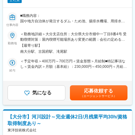
正社員
■職務内容：
国や地方自治体が発注するダム・ため池、揚排水機場、用排水
仕事内容
路、道路、橋梁等の計画設計および維持管理計画に関する業務を
ご担当いただきます。
＜勤務地詳細＞大分支店住所：大分県大分市畑中一丁目8番4号 受
設計業務を中心に、企画、調査から事業計画、経済効果算定等ま
動喫煙対策：屋内喫煙可能場所あり変更の範囲：会社の定める事
で行っていただきます。
勤務地
業所
【最寄り駅】
南大分駅、古国府駅、滝尾駅
■魅力：
農業農村整備事業の業務実績が全国トップクラスを誇り、技術力
＜予定年収＞400万円～700万円＜賃金形態＞月給制■特記事項な
で日本の農業・農村地域を支え、貢献できる会社です。
し＜賃金内訳＞月額（基本給）：230,000円～450,000円＜月給＞
官公庁案件がほぼ100％で、経営基盤が非常に安定しています。
給与
230,000円～450,000円＜昇給有無＞有＜残業手当＞有＜給与補足
＞※年収は基本給と残業代込みの金額となります。※昇給：年1
■働き方：
回、賞与：年2回賃金はあくまでも目安の金額であり、選考を通じ
働き方改革に力を入れており、年間休日126日、残業時間月平均
て上下する可能性があります。月給(月額)は固定手当を含めた表記
応募依頼する
35時間となっています。
気になる
です。
（エージェントサービス）
繁忙期・閑散期での変動はありますが、有給休暇の年5日取得義務
は当然として、技術者の積極採用、技術情報の活用利便性の向上
や設計標準ツールの開発等による設計作業の効率化で更なる働き
方改革を推進しています。
【大分市】河川設計～完全週休2日/月残業平均30h/資格
また、全国の拠点ごとに採用をしており、勤務地も本人の希望を
取得制度あり～
尊重しているため、地元に根付いて働く事ができます。
出張も日帰りで通える範囲が多く、長期にわたる出張はありませ
東洋技術株式会社