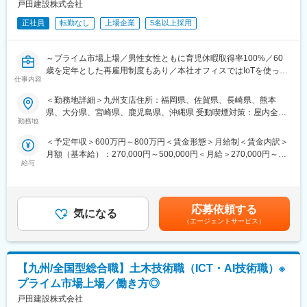
九州支店管轄の営業所への配属の可能性もございます。
戸田建設株式会社
勤務地例：福岡県、佐賀県、長崎県、熊本県、大分県、宮崎県、
正社員
転勤なし
上場企業
5名以上採用
鹿児島県、沖縄県
※配属先参照：https://ssl.maedaroad.co.jp/corp/map_09.html
～プライム市場上場／男性女性ともに育児休暇取得率100%／60
■働く環境
歳を定年とした再雇用制度もあり／本社オフィスではIoTを使った
◎基本的には土日祝日休みの完全週休2日制で、休日出勤が発生し
仕事内容
スマート化～
た場合は代休が取得可能
【変更の範囲：会社の定める業務】
＜勤務地詳細＞九州支店住所：福岡県、佐賀県、長崎県、熊本
◎担当エリアは管轄支店地域が中心となり、出張はほぼ発生なし
県、大分県、宮崎県、鹿児島県、沖縄県 受動喫煙対策：屋内全面
◎月平均残業時間も25h程と業界内では働きやすい水準
【具体的な仕事内容】
勤務地
禁煙
さらに土曜閉所や、PCを申請なしで一定の時間を超えるとシャ
・ICT・AI技術等を利用した施工技術、施工システムの技術開発
ットダウンされる制度も導入検討中
＜予定年収＞600万円～800万円＜賃金形態＞月給制＜賃金内訳＞
・特にトンネル、シールド工事における、ICT・AI技術を利用した
◎昨年度の賞与実績も前年比増の6.2か月分と、年々少しずつ増
月額（基本給）：270,000円～500,000円＜月給＞270,000円～
生産性向上や安全性向上に資する技術の開発
加 ※賞与は会社業績により変動あり
給与
500,000円＜昇給有無＞有＜残業手当＞有＜給与補足＞■賞与実績:
・開発した技術の現場適用やAI・ICT技術に関わる現場支援
年2回(7月/12月)■給与改定：年1回（4月）■諸手当：住宅手当、家
■同社の魅力
族手当、通勤手当、時間外手当、作業所長手当ほか■全国型総合職
【基本的な仕事の流れ】
【業界のリーディングカンパニー／高い技術力と機動力／将来的
モデル35歳：約820万円40歳：約880万円※課長職以上：約1,000
・土木の施工において、ICT・AI技術を用いた安全性向上や生産性
応募依頼する
に1兆円規模の会社へ】
気になる
万円以上賃金はあくまでも目安の金額であり、選考を通じて上下
向上に資するシステムや技術のアイデア考案、企画
（エージェントサービス）
同社は1930年の創業以来、全国に多くの営業拠点および自社工場
する可能性があります。月給(月額)は固定手当を含めた表記です。
・アイデアの具体化、特許出願等
を持ち、地域に根ざした活動をしています。高い技術力と機動力
・ICT・AI技術を用いた安全性向上、生産性向上に資する技術の構
を活かしつつ、地域に貢献する働き方が可能です。また、前田建
築・指導（実際のソフト構築は外注予定）
設工業・前田製作所とともに持株会社インフロニアＨＤを設立
【九州/全国型総合職】土木技術職（ICT・AI技術職）※
・上記技術の現場適用、及び改善
し、その傘下企業となりました。活躍のステージがより広がると
・その他、現場支援、受注支援
プライム市場上場／働き方◎
ともに、新規事業、働き方改革、DX推進など老舗企業でありなが
戸田建設株式会社
ら、大きな変革に野心的に取り組んでいるため、挑戦する気概を
■残業時間削減：