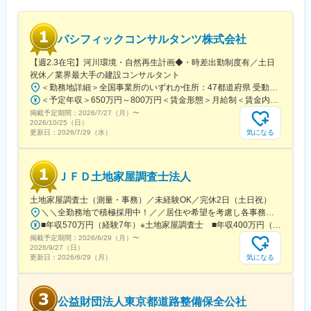
（4）ワークライフバランス
毎週水曜日はノー残業デーです。同業他社にも働きかけを行い、
年に2回の業界一斉ノー残業デーも主導しています。
パシフィックコンサルタンツ株式会社
■企業魅力
【週2.3在宅】河川環境・自然再生計画◆・時差出勤制度有／土日
国内外に貢献する業界シェアトップクラスの「技術・知識集団」
祝休／業界最大手の建設コンサルタント
であり、68年以上の歴史を有する土木・建築系総合コンサルタン
＜勤務地詳細＞全国事業所のいずれか住所：47都道府県 受動喫煙対策：屋内全面禁煙変更の範囲：本文参照
ト業界のリーディングカンパニー。
＜予定年収＞650万円～800万円＜賃金形態＞月給制＜賃金内訳＞月額（基本給）：270,000円～580,000円＜月給＞270,000円～580,000円＜昇給有無＞有＜残業手当＞有＜給与補足＞■昇給：年1回（10月）の評価による■賞与：年2回（6月・12月）※賞与は業績連動、入社日により在籍期間按分あり賃金はあくまでも目安の金額であり、選考を通じて上下する可能性があります。月給(月額)は固定手当を含めた表記です。
都市・地域計画、環境、道路、鉄道、河川、上下水道、港湾、空
掲載予定期間：
2026/7/27（月）
〜
港、建築、福祉、情報、PFI、NPM、防災等の社会資本整備、維
2026/10/25（日）
持管理に、卓越した技術と柔軟な頭脳をもって応え、日本経済の
気になる
更新日：
2026/7/29（水）
発展に伴い多くのプロジェクトに携わってきました。
変更の範囲：会社の定める業務
ＪＦＤ土地家屋調査士法人
土地家屋調査士（測量・事務）／未経験OK／完休2日（土日祝）
＼＼全勤務地で積極採用中！／／居住や希望を考慮し各事務所に配属します◎U・Iターン歓迎／転勤なし【大阪本社】大阪府大阪市西区西本町1-4-1 オリックス本町ビル10F・大阪メトロ「本町駅」直結【枚方事務所】大阪府枚方市新町1-9-11 関医アネックス第1ビル2F・京阪「枚方市」徒歩2分【京都事務所】京都府京都市中京区烏丸通三条上る場之町592 メディナ烏丸御池3F・京都市営地下鉄「烏丸御池」徒歩1分【神戸事務所】兵庫県神戸市中央区京町74番地 京町74番ビル6F・JR「三ノ宮」徒歩5分【東京事務所】東京都千代田区鍛冶町2-6-1 堀内ビル4F・JR「神田」徒歩1分／「新日本橋」徒歩5分【福岡事務所】福岡県福岡市中央区舞鶴1-1-3 リクルート天神ビル4F・福岡市地下鉄「天神」徒歩5分【大津地図作成現地事務所】滋賀県大津市松本2丁目・京阪「石場」徒歩2分／JR「大津」徒歩12分／JR「膳所」徒歩12分◎2025年10月にオープン！
■年収570万円（経験7年）※土地家屋調査士 ■年収400万円（経験2年）※補助者・未経験入社
掲載予定期間：
2026/6/29（月）
〜
2026/9/27（日）
気になる
更新日：
2026/6/29（月）
公益財団法人東京都道路整備保全公社