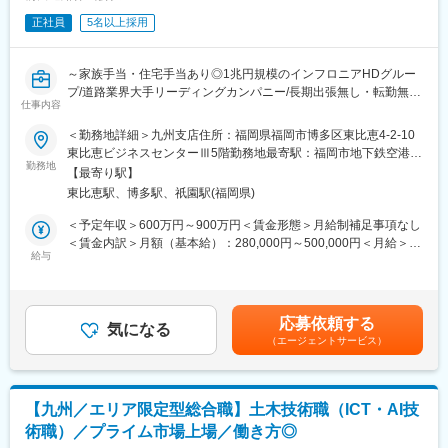
変更の範囲：会社の定める業務
担っています。
正社員
5名以上採用
（2）構造部：構造部は、道路橋を始めとする横断歩道橋、水路橋
等の橋梁構造物の新設、維持補修補強に関する計画・設計を行っ
ております。
～家族手当・住宅手当あり◎1兆円規模のインフロニアHDグルー
（3）水工部：水工部では河川・砂防・上下水道など、水に関する
プ/道路業界大手リーディングカンパニー/長期出張無し・転勤無
幅広い分野の計画・設計に取り組んでいます。河川の治水利水計
仕事内容
し/リモートワークの積極推進～
画及び築堤護岸・樋門樋管をはじめとする河川構造物の設計、ま
＜勤務地詳細＞九州支店住所：福岡県福岡市博多区東比恵4-2-10
た砂防施設・上下水道施設の設計などを主に手掛けています。
■業務内容
東比恵ビジネスセンターⅢ5階勤務地最寄駅：福岡市地下鉄空港線
（4）調査測量部：的確な設計を行うためには、詳細かつ正確な基
土木工事の技術者として施工管理業務をお任せいたします。
勤務地
／東比恵駅受動喫煙対策：屋内全面禁煙変更の範囲：会社の定め
礎データが不可欠。測量部では設計部門と綿密な連携プレーを図
【最寄り駅】
道路ゼネコン業界の超大手企業で安定的にご勤務したい方、歓迎
る事業所
りながら、道路や河川、宅地など地上測量全般を受け持っていま
東比恵駅、博多駅、祇園駅(福岡県)
いたします！
す。
《具体的な業務内容》
＜予定年収＞600万円～900万円＜賃金形態＞月給制補足事項なし
（5）技術管理室：技術管理室では、常に新しい技術の探索・修得
・施主、発注者との折衝
＜賃金内訳＞月額（基本給）：280,000円～500,000円＜月給＞
を行い、社内への普及を図ると共に、より顧客満足度の高い成果
・施工計画の立案
給与
280,000円～500,000円＜昇給有無＞有＜残業手当＞有＜給与補足
の提供を目指して、業務の照査や品質管理を行っています。
・工事価格の積算
＞※提示年収は基本的には前年収保証となります■昇給：年1回（4
・施工手順のスケジューリング
月）■賞与：年2回（6月、12月） ※昨年度賞与実績：6.2か月
変更の範囲：会社の定める業務
・現場での工程・品質・安全管理
分 ※賞与は会社業績により変動あり賃金はあくまでも目安の金額
応募依頼する
気になる
であり、選考を通じて上下する可能性があります。月給(月額)は固
（エージェントサービス）
《担当案件》
定手当を含めた表記です。
主に駐車場や一般家庭など１日で完了する小規模工事から、高速
道路や空港など数年にわたる大型プロジェクトまで、多岐にわた
る様々な経験を積んでいただきます。
【九州／エリア限定型総合職】土木技術職（ICT・AI技
術職）／プライム市場上場／働き方◎
■配属営業所に関して