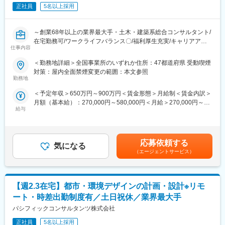
東京外かく環状道路、新東名高速道路、新名神高速道路、リニア
正社員
5名以上採用
新幹線、東京駅、新宿駅、大阪駅、京都駅など、日本の交通網の
要である工事実績を誇っています。また、エネルギー関連施設、
道路・鉄道の大規模リニューアル工事の工事実績、最先端の新技
～創業68年以上の業界最大手・土木・建築系総合コンサルタント/
術の開発も積極的に進めています。
在宅勤務可/ワークライフバランス〇/福利厚生充実/キャリアアッ
参考URL
仕事内容
プ、就業環境改善が見込める魅力案件～
https://www.obayashi.co.jp/business/civil_engineering.html
＜勤務地詳細＞全国事業所のいずれか住所：47都道府県 受動喫煙
■業務内容：
対策：屋内全面禁煙変更の範囲：本文参照
■事業環境
業界最大手・土木・建築系総合コンサルタントである当社にて、
勤務地
・新型コロナウイルス感染症の影響は限定的であり、土木投資は
道路交通関連の計画・管理等に携わっていただきます。
ほぼ横ばいで推移する見込み
＜予定年収＞650万円～900万円＜賃金形態＞月給制＜賃金内訳＞
・国土強靭化を背景にインフラ整備などの大型土木プロジェクト
月額（基本給）：270,000円～580,000円＜月給＞270,000円～
■業務詳細：
はおおむね計画通り進行
給与
580,000円＜昇給有無＞有＜残業手当＞有＜給与補足＞■昇給：年
・道路交通施策に関する調査・分析業務
・市場の質的な変化（発注方式の変化、リニューアル分野の競争
1回（10月）の評価による■賞与：年2回（6月・12月）※賞与は業
└ 道路網計画、交通量推計、交通流シミュレーション、整備効果
激化、脱炭素の加速など）
績連動、入社日により在籍期間按分あり賃金はあくまでも目安の
分析、事業評価、自動運転関連検討 など
・2024年4月の改正労働基準法の残業時間上限規制適用、少子高
金額であり、選考を通じて上下する可能性があります。月給(月額)
・道路整備・設計業務
応募依頼する
齢化に伴う建設産業の担い手不足
気になる
は固定手当を含めた表記です。
└ 道路整備計画、道路設計、自転車道・歩行者空間などの計画・
（エージェントサービス）
設計
■具体的な取り組み
・交通対策業務
・完成工事高3,000億円を施工できる体制を整備
└ 渋滞対策、交通事故対策の立案・評価
・リニューアル分野での応札・設計・施工体制の強化による優位
【週2.3在宅】都市・環境デザインの計画・設計※リモ
・道路維持管理・監理業務
性維持
└ 道路維持管理計画の策定、道路事業の監理、工事施工監理
ート・時差出勤制度有／土日祝休／業界最大手
・グリーンエネルギー本部との連携によるEPC参入機会の拡大
パシフィックコンサルタンツ株式会社
・BPRによる業務プロセス変革、IoT・AI・ロボティクスを活用し
■働く環境：
た生産システムや省力化工法による生産性向上
（1）長期的に働き続けられる環境
正社員
5名以上採用