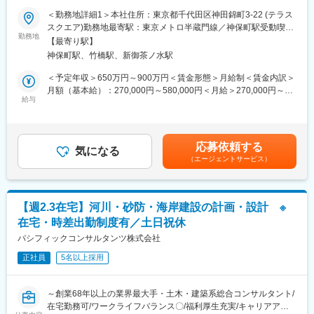
的として、モバイルワークを活用しています。
＜勤務地詳細1＞本社住所：東京都千代田区神田錦町3-22 (テラス
（3）時差出勤制度
■業務内容：
スクエア)勤務地最寄駅：東京メトロ半蔵門線／神保町駅受動喫煙
オフィスへの出社、テレワークを問わず、時差出勤制度を取り入
建設プロジェクトの企画・立案・調査・計画・設計・施工管理な
勤務地
対策：屋内全面禁煙＜勤務地詳細2＞全国事業所のいずれか住所：
れています。社員は、始業時刻を5:00～11:00の間で選択できま
【最寄り駅】
ど、一連の技術サービスを提供する業界最大手・土木・建築系総
47都道府県 受動喫煙対策：屋内全面禁煙変更の範囲：本文参照
す。
神保町駅、竹橋駅、新御茶ノ水駅
合コンサルタントである当社において、技術者として下記の事業
（4）ワークライフバランス
およびサービスにおける計画・設計をご担当いただきます。
＜予定年収＞650万円～900万円＜賃金形態＞月給制＜賃金内訳＞
毎週水曜日はノー残業デーです。同業他社にも働きかけを行い、
■業務詳細：
月額（基本給）：270,000円～580,000円＜月給＞270,000円～
年に2回の業界一斉ノー残業デーも主導しています。
再エネ、省エネ事業（太陽光、風力、バイオマス、小水力、建築
給与
580,000円＜昇給有無＞有＜残業手当＞有＜給与補足＞■昇給：年
物省エネ）／面的な低炭素化事業（スマコミ、脱炭素インフラ、
1回（10月）の評価による■賞与：年2回（6月・12月）※賞与は業
■企業魅力
地産地消型エネルギーネットワーク）／エネルギーサービス（自
績連動、入社日により在籍期間按分あり賃金はあくまでも目安の
国内外に貢献する業界シェアトップクラスの「技術・知識集団」
治体新電力、VPP、熱源・電源システムの技術的検討、エネルギ
金額であり、選考を通じて上下する可能性があります。月給(月額)
であり、68年以上の歴史を有する土木・建築系総合コンサルタン
応募依頼する
ー需要施設省エネ診断）など
気になる
は固定手当を含めた表記です。
ト業界のリーディングカンパニー。
（エージェントサービス）
※洋上風力発電プロジェクトに関わる計画・設計・施工監理・O＆
都市・地域計画、環境、道路、鉄道、河川、上下水道、港湾、空
Mなどもお任せします。
港、建築、福祉、情報、PFI、NPM、防災等の社会資本整備、維
■働く環境：
持管理に、卓越した技術と柔軟な頭脳をもって応え、日本経済の
【（1）長期的に働き続けられる環境】「働きがいを感じながら、
発展に伴い多くのプロジェクトに携わってきました。
【週2.3在宅】河川・砂防・海岸建設の計画・設計 ※
能力を100％発揮し成果をあげる」ことができるよう、多様な働
在宅・時差出勤制度有／土日祝休
き方の推進・定着を強化。
変更の範囲：本文参照
【在宅勤務可（週に2～3回程度）】在宅勤務、サテライトオフィ
パシフィックコンサルタンツ株式会社
スの他に、移動時間の有効活用を目的として、モバイルワークを
正社員
5名以上採用
活用しています。
【（3）時差出勤制度】オフィスへの出社、テレワークを問わず、
時差出勤制度を取り入れています。社員は、始業時刻を5:00～
～創業68年以上の業界最大手・土木・建築系総合コンサルタント/
11:00の間で選択できます。
在宅勤務可/ワークライフバランス〇/福利厚生充実/キャリアアッ
【（4）ワークライフバランス】毎週水曜日はノー残業デーです。