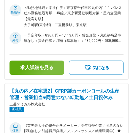
付着していきます。 これらが堆積すると、製造中のウェハを
務概要： 熱可塑プリプレグ「Kyron-Ultra」の国内外における
汚染し、製品不良や歩留まり低下、生産率の悪化を引き起こす
マーケティング・拡販を担当いただきます。本製品はこれから
＜勤務地詳細＞本社住所：東京都千代田区丸の内1-1-1 パレス
原因となります。 こうしたリスクを未然に防ぐために活用さ
市場を本格的に立ち上げていくフェーズにあり、想定される市
勤務地
ビル勤務地最寄駅：JR線／東京駅受動喫煙対策：屋内全面禁
れているのが、精密洗浄サービスです。精密洗浄では、部品表
場・顧客に対して、ターゲット・提供価値・販売手法を自ら策
煙変更の範囲：会社の定める事業所
【最寄り駅】
面に残存する微粒子や金属イオン、化学物質など、目視では確
定し、市場を切り拓いていく役割です。 ＜担当業務項目＞ ・
大手町駅(東京都)、二重橋前駅、東京駅
認できないレベルの汚れや残留物まで取り除くことが求められ
国内販売、販売促進業務（営業・マーケティング） ・海外販
ます。
売、販売促進業務（欧州・米国を中心とした市場開拓／プロモ
＜予定年収＞836万円～1,113万円＜賃金形態＞月給制補足事
ーション） ・技術開発部門と連携した顧客開拓 ・成形メーカ
給与
項なし＜賃金内訳＞月額（基本給）：436,000円～580,000円
ーおよび大手完成品メーカーとの関係構築に向けた市場・チャ
＜月給＞436,000円～580,000円＜昇給有無＞有＜残業手当＞
ネル戦略の立案 ＜ミッションテーマ例＞ ・国内外の航空・宇
有＜給与補足＞※経験・能力を考慮の上、規定により決定※上
宙、ドローン、半導体、モビリティ等の先端分野への参入 ・
記は時間外20hの残業手当を含んだ金額となります※等級、グ
金属置き換え（メタルリプレイス）需要の獲得 ・国内・海外
レードによっては時間外管理監督外となるため 残業代の支給
成形メーカーおよび大手完成品メーカーとの関係構築 ◆魅力・
求人詳細を見る
はございません。■昇給：年1回■賞与：年1回（6月）賃金はあ
気になる
やりがい ・熱可塑プリプレグという新素材を航空・宇宙分野
くまでも目安の金額であり、選考を通じて上下する可能性があ
に展開する、エリアは国内・海外双方であることから新素材を
ります。月給(月額)は固定手当を含めた表記です。
最先端市場に働きかけるというダイナミックな活動ができま
す。 ・リサイクル可能でサステナブルな次世代素材（熱可塑
【丸の内／在宅週2】CFRP製カーボンロールの生産
プリプレグ）であり、環境貢献と事業成長を両立できる点も大
管理・営業担当※同意のない転勤無／土日祝休み
きな魅力です。 ・英語を活かしながら海外市場開拓の最前線
でキャリアを築くことができ、技術・RD部門と連携すること
三菱ケミカル株式会社
で、素材の専門性とマーケティングの両面から市場を創り上げ
正社員
ていける環境です。 ◆配属部署 ・数名程度の組織です。若
手からベテランまで在籍し、世代を越えて連携するチームで
す。 ・素材の専門性と市場の知見を掛け合わせながら、部門
【業界最大手の総合化学メーカー／高年収帯企業／同意のない
横断で協働できる環境です。 ・結果だけでなくそこに至るプ
仕事
転勤無し／引越費用負担／フルフレックス／就業環境◎】 ◆業