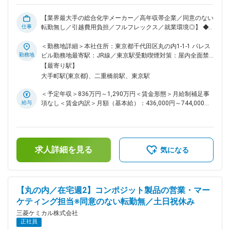
期：報酬制度設計・サクセッションプランなど上流企画にも関
与 ・長期：人事部門内でのローテーション（HRBP、労政、人
【業界最大手の総合化学メーカー／高年収帯企業／同意のない
材開発等）も可能 「ガバナンスが分かる人事プロフェッショ
仕事
転勤無し／引越費用負担／フルフレックス／就業環境◎】 ◆業
ナル」という希少キャリアへ ■配属組織： 指名・報酬委員会
務概要： アジア地区（日本／台湾／中国／東南アジア／韓
事務局は、少数精鋭で構成される小さなチームです。 報酬制
国）を対象に、川上素材である炭素繊維の営業・マーケティン
＜勤務地詳細＞本社住所：東京都千代田区丸の内1-1-1 パレス
度・株式報酬・ガバナンス領域で高い専門性を持つメンバーが
グ業務をご担当いただきます。自ら市場・用途を開拓するマー
勤務地
ビル勤務地最寄駅：JR線／東京駅受動喫煙対策：屋内全面禁
混在しており、それぞれの強みを持ち寄って補完し合う関係性
ケティング型の営業として、既存顧客の深耕・拡販と、新規顧
煙変更の範囲：会社の定める事業所
【最寄り駅】
ができています。 一人ひとりの担当領域は広く設計されてお
客・新規用途の開拓の両輪を推進いただきます。 ＜担当業務
大手町駅(東京都)、二重橋前駅、東京駅
り、細分化された役割の一部を担うのではなく、"論点を持っ
項目＞ ・アジア地区への炭素繊維営業・マーケティング業務
て一気通貫で動かす"仕事の進め方が特徴です 変更の範囲：会
（既存顧客の深耕、新規用途の共同開発） ・新規顧客・用途
＜予定年収＞836万円～1,290万円＜賃金形態＞月給制補足事
社の定める職務
開拓・マーケット調査（例：軽量化ニーズ等の新市場開拓）
給与
項なし＜賃金内訳＞月額（基本給）：436,000円～744,000円
・販売管理業務(与信/生産計画立案/予実管理/数値・予測管理)
＜月給＞436,000円～744,000円＜昇給有無＞有＜残業手当＞
・輸出管理業務(キャッチオール規制対応、出荷対応・管理) ＜
有＜給与補足＞※経験・能力を考慮の上、規定により決定※上
ミッション＞ ・三菱ケミカルの重点素材に位置づけられる炭
記年収は時間外20hの理論年収になります。※等級、グレード
素繊維をスペシャリティマテリアルとしてのポジションを確立
によっては時間外管理監督外となるため 残業代の支給はござ
すべく収益拡大 ・航空宇宙/New Mobility/電子関連/ハイエン
求人詳細を見る
いません。■昇給：年1回■賞与：年1回（6月）賃金はあくまで
気になる
ドスポーツで軽量化/熱マネ/剛性等で炭素繊維の強みを生かす
も目安の金額であり、選考を通じて上下する可能性がありま
需要の発掘、拡販 ◆魅力・やりがい： ・今後成長分野での
す。月給(月額)は固定手当を含めた表記です。
需要が見込まれる炭素繊維であり、既存営業のみに限らず自ら
マーケット分析に基づき新市場・新用途を切り拓ける裁量の大
【丸の内／在宅週2】コンポジット製品の営業・マー
きさが魅力です。 ・海外販売比率が8割程度と高く、欧米拠点
ケティング担当※同意のない転勤無／土日祝休み
との連携も多く海外業務を行いながら、グローバルに事業をリ
ードする経験を積めます。 ・ゆくゆくは営業グループのリー
三菱ケミカル株式会社
ダーを視野にリーダーシップ能力の習得・発揮をしていただけ
正社員