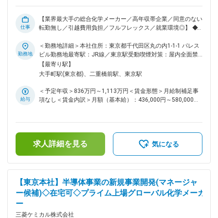
ます。 ◆キャリアパス： ・入社後数年程度を目安に、アジア
地区営業グループのリーダー（GL）を担っていただくことを
期待しています。 ・その先には、海外拠点（欧州／米国）で
【業界最大手の総合化学メーカー／高年収帯企業／同意のない
のマネージャー業務など、グローバルにキャリアを広げる道も
仕事
転勤無し／引越費用負担／フルフレックス／就業環境◎】 ◆業
あります。 ◆配属部署： ・営業G 男５:女１ 50代2名 40
務概要： 全社注力領域と位置づける「ニューモビリティ」
代1名 30代3名 ・若手中心で風通しがよく、和気あいあい
（自動運転車・空飛ぶクルマ／eVTOL 等）分野において、コ
＜勤務地詳細＞本社住所：東京都千代田区丸の内1-1-1 パレス
としながらも成果を重視する文化。個人に裁量を委ねるスタイ
ンポジット成型品の日本を中心としたアジア市場開拓・マーケ
勤務地
ビル勤務地最寄駅：JR線／東京駅受動喫煙対策：屋内全面禁
ルです。 ◆就業環境について： ・海外出張は月1回程度発生し
ティングをご担当いただきます。 ＜担当業務項目＞ ・日本国
煙変更の範囲：会社の定める事業所
【最寄り駅】
ます。 ・テレワーク：週2～3回 ・残業：20時間以内 変更の
内を中心としたアジアにおけるニューモビリティ分野へのコン
大手町駅(東京都)、二重橋前駅、東京駅
範囲：会社の定める職務
ポジット成型品の営業・マーケティング ・事業企画本部グロ
ーバルマーケティング部を通じた北米、欧州との市場状況の共
＜予定年収＞836万円～1,113万円＜賃金形態＞月給制補足事
有、グローバル戦略立案への参画・アジア域内での実行 ・海
給与
項なし＜賃金内訳＞月額（基本給）：436,000円～580,000円
外メーカーの日本市場への参入支援（国内サプライチェーン構
＜月給＞436,000円～580,000円＜昇給有無＞有＜残業手当＞
築など） ・大手メーカーや有望技術を持つスタートアップ企
有＜給与補足＞※経験・能力を考慮の上、規定により決定※上
業の探索・発掘とニーズのマッチング ＜ミッションテーマ例
記は時間外20hの残業手当を含んだ金額となります※等級、グ
＞ ・国内自動運転タクシー、eVTOL産業への参入 ・ニューモ
レードによっては時間外管理監督外となるため 残業代の支給
ビリティのグローバルな戦略立案、その戦略のアジア域内での
求人詳細を見る
はございません。■昇給：年1回■賞与：年1回（6月）賃金はあ
気になる
実行 ・国内・海外メーカーとの関係構築 ・炭素繊維～コンポ
くまでも目安の金額であり、選考を通じて上下する可能性があ
ジットパーツにおける社内ステークホルダーとの連携 ◆魅力・
ります。月給(月額)は固定手当を含めた表記です。
やりがい ・最先端かつ成長分野であるニューモビリティとい
う新しい分野での当社コンポジット製品の採用に向けた活動を
【東京本社】半導体事業の新規事業開発(マネージャ
ゼロベースからリードすることが出来ます。 ・最先端市場の
ー候補)◇在宅可◇プライム上場グローバル化学メーカ
マーケティングはもちろん、採用に必要な製品開発戦略立案ま
ー
で、上流から幅広い業務範囲を担当出来ます。 ・スタートア
ップ企業などへの取り組みに必要なスピーディかつダイナミッ
三菱ケミカル株式会社