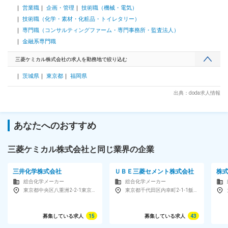
営業職
企画・管理
技術職（機械・電気）
出社ベースですがリモートも併用可能 ■配属組織： ・組織体
制：社内人材に加えて、部長（投資銀行等でのM&A経験20年
技術職（化学・素材・化粧品・トイレタリー）
以上）を筆頭に、外資系投資銀行やコンサルファーム、事業会
専門職（コンサルティングファーム・専門事務所・監査法人）
社のM&A部からの転籍者、公認会計事務所や弁護士事務所か
金融系専門職
らの出向者によって構成されるスペシャリスト集団です。また
多国籍なメンバーも在籍しており、ナショナルかつグローバル
三菱ケミカル株式会社の求人を勤務地で絞り込む
でDEIに富んだ職場です。 ・挑戦機会：入社初期から重要な
M&A案件を担当できる環境です。当事者意識を持ち、主体的
茨城県
東京都
福岡県
に動ける方にとって、大きな成長機会があります。 ■部長イン
タビュー： https://m-chemical.brandmedia.i-
出典：doda求人情報
myrefer.jp/media/detail/8112
あなたへのおすすめ
三菱ケミカル株式会社と同じ業界の企業
三井化学株式会社
ＵＢＥ三菱セメント株式会社
株
総合化学メーカー
総合化学メーカー
東京都中央区八重洲2-2-1東京ミッドタウン八重洲八重洲セントラルタワー17F
東京都千代田区内幸町2-1-1飯野ビルディング
募集している求人
15
募集している求人
43