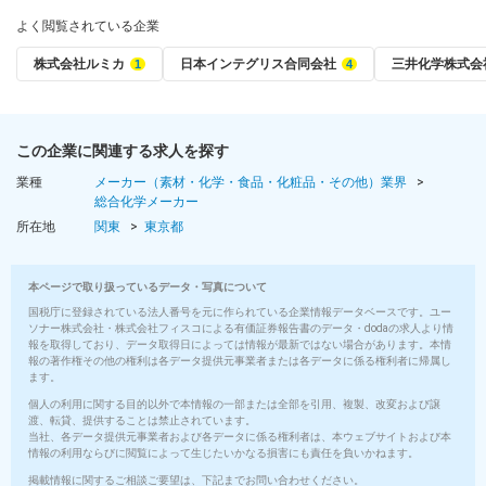
よく閲覧されている企業
株式会社ルミカ
日本インテグリス合同会社
三井化学株式会
この企業に関連する求人を探す
業種
メーカー（素材・化学・食品・化粧品・その他）業界
総合化学メーカー
所在地
関東
東京都
本ページで取り扱っているデータ・写真について
国税庁に登録されている法人番号を元に作られている企業情報データベースです。ユー
ソナー株式会社・株式会社フィスコによる有価証券報告書のデータ・dodaの求人より情
報を取得しており、データ取得日によっては情報が最新ではない場合があります。本情
報の著作権その他の権利は各データ提供元事業者または各データに係る権利者に帰属し
ます。
個人の利用に関する目的以外で本情報の一部または全部を引用、複製、改変および譲
渡、転貸、提供することは禁止されています。
当社、各データ提供元事業者および各データに係る権利者は、本ウェブサイトおよび本
情報の利用ならびに閲覧によって生じたいかなる損害にも責任を負いかねます。
掲載情報に関するご相談ご要望は、下記までお問い合わせください。