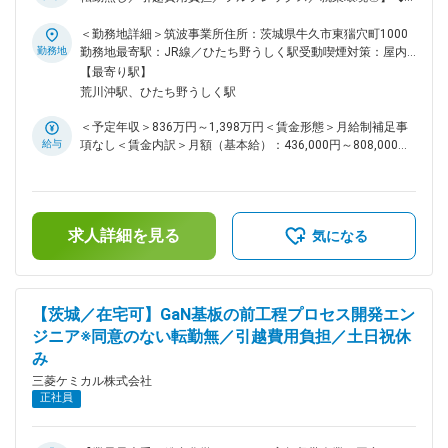
の拡大に取り組みます。 ◆組織構成： グループ員は男5名、女
用背景： GaN基板事業の拡大・次世代製品の開発強化に伴う
1名（派遣社員）で構成されています。 ◆就業環境について：
募集です。 ◆業務概要： 次世代パワー半導体である窒化ガリ
＜勤務地詳細＞筑波事業所住所：茨城県牛久市東猯穴町1000
・出張：頻繁に発生（国内外） ・テレワーク：週１～2回 ・
ウム（GaN）の気相法による結晶成長技術開発をご担当いただ
勤務地
勤務地最寄駅：JR線／ひたち野うしく駅受動喫煙対策：屋内
残業：通常月20H程度。繁忙期は40H程度（受注案件の集中状
きます。 中長期的な視点に立ち、特に次世代製品（大口径基
全面禁煙変更の範囲：会社の定める事業所
【最寄り駅】
況により変動します。個別顧客に対する商材のため業務量に波
板・低欠陥密度基板・低抵抗品基板 等）の新製品開発に重き
荒川沖駅、ひたち野うしく駅
があります。） 変更の範囲：会社の定める職務
を置いた、挑戦的かつ自由度の高い開発業務をお任せします。
◆業務詳細： GaNの結晶成長技術の開発業務を中心に、ご経験
＜予定年収＞836万円～1,398万円＜賃金形態＞月給制補足事
やご希望などを踏まえて以下に例示する担当業務をご提案いた
給与
項なし＜賃金内訳＞月額（基本給）：436,000円～808,000円
します。 本ポジションは中長期の技術開発・新製品創出を担
＜月給＞436,000円～808,000円＜昇給有無＞有＜残業手当＞
う"攻めの研究開発"を行うポジションです。 ◇新製品の結晶成
有＜給与補足＞※経験・能力を考慮の上、規定により決定※上
長技術開発 ：大口径・低欠陥密度・低抵抗品など、次世代
記は時間外20hの残業手当を含んだ金額となります※等級、グ
基板の結晶成長技術を創り上げる開発業務を行います。 ◇既存
レードによっては時間外管理監督外となるため 残業代の支給
製品の歩留り改善や、品質安定化 ：結晶成長起因の歩留り
求人詳細を見る
はございません。■昇給：年1回■賞与：年1回（6月）賃金はあ
気になる
低下や品質不良に関する不良に対し、原因解析からプロセス改
くまでも目安の金額であり、選考を通じて上下する可能性があ
善まで一気通貫で歩留まり向上を図ります。 ◆ポジション魅
ります。月給(月額)は固定手当を含めた表記です。
力： 脱炭素・省エネ社会の実現に向けて世界的に需要が拡大
する次世代パワー半導体「GaN（窒化ガリウム）」。 本ポジ
【茨城／在宅可】GaN基板の前工程プロセス開発エン
ションでは、その心臓部となる高品質GaN基板の"結晶成長技
ジニア※同意のない転勤無／引越費用負担／土日祝休
術"の開発を、最前線でリードしていただきます。 「より大口
み
径に」「より高品質に」「より低コストに」――まだ世界の誰
も到達していない領域に挑み、自らの技術が製品となり社会を
三菱ケミカル株式会社
動かしていく手応えを味わえる、研究開発職ならではのやりが
正社員
いに満ちたポジションです。 ◆組織構成： ・半導体前工程グ
ループにて、結晶成長・ウエハ加工等の開発メンバーと協働い
ただきます。30～40代を中心とした比較的若く、風通しの良