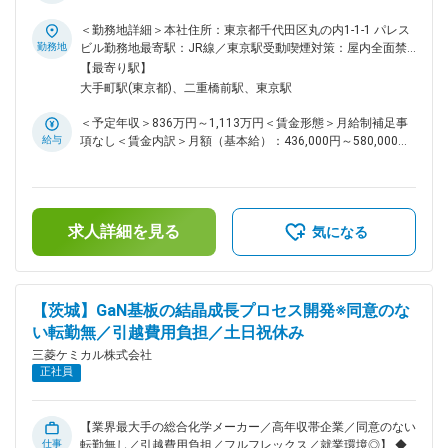
ロセスを大切にする方針のもと、腰を据えて新市場の開拓に取
務概要： CFRP（炭素繊維強化プラスチック）製の産業用「カ
り組んでいただけます。 ◆就業環境について： ・出張は国内
ーボンロール」事業における営業・生産管理業務をご担当いた
＜勤務地詳細＞本社住所：東京都千代田区丸の内1-1-1 パレス
が週数回程度、海外は欧州・米国を中心に数ヶ月に1回程度を
だきます。当社のCFRPロール（商標：カーボリーダー）は、
勤務地
ビル勤務地最寄駅：JR線／東京駅受動喫煙対策：屋内全面禁
想定しています。 ・テレワーク：週１～2回 ・残業：20時間
液晶用偏光板、リチウムイオン電池セパレーターなどの高機能
煙変更の範囲：会社の定める事業所
【最寄り駅】
以内 変更の範囲：会社の定める職務
フィルムの製造の産業機械に用いらる軽量・高剛性・高精度の
大手町駅(東京都)、二重橋前駅、東京駅
ロールであり、当該分野において高いシェアを誇る製品です。
＜担当業務項目＞ 本ポジションでは、以下の3つの業務にまた
＜予定年収＞836万円～1,113万円＜賃金形態＞月給制補足事
がって事業を推進いただきます。当面は生産管理を起点に事業
給与
項なし＜賃金内訳＞月額（基本給）：436,000円～580,000円
理解を深め、段階的に営業・市場開拓へと活躍のフィールドを
＜月給＞436,000円～580,000円＜昇給有無＞有＜残業手当＞
広げていただけます。 ◆生産管理 ・原材料から完成品までの
有＜給与補足＞※経験・能力を考慮の上、規定により決定※上
サプライチェーン全体を統括いただきます。社外の加工製造委
記は時間外20hの残業手当を含んだ金額となります※等級、グ
託先との関係性を維持・管理し、案件ごと受発注業務、納期・
レードによっては時間外管理監督外となるため 残業代の支給
工程管理、製造順序の調整などを担います。 ・製造委託先と
求人詳細を見る
はございません。■昇給：年1回■賞与：年1回（6月）賃金はあ
気になる
向き合い、ものの流れや発注・受注状況を整理しながら、確か
くまでも目安の金額であり、選考を通じて上下する可能性があ
なものづくりを支える役割です。 ◆営業（個別顧客対応） ・
ります。月給(月額)は固定手当を含めた表記です。
機械メーカーやフィルムメーカーを主要顧客に、社内の技術グ
ループと二人三脚でカーボンロールの設計提案からスペックイ
【茨城】GaN基板の結晶成長プロセス開発※同意のな
ンを推進。仕様決めから見積・価格交渉、契約、販売（含与信
い転勤無／引越費用負担／土日祝休み
管理）まで一連の営業実務を担当いただきます。 ・顧客の課
題に合わせて仕様を作り込むテーラーメイド営業です。自分の
三菱ケミカル株式会社
提案がそのまま製品になる手応えを得られます。 ◆市場開拓／
正社員
マーケティング ・国内はもちろん直販が拡大しつつある中
国・韓国、今後の開拓余地が大きい欧米を対象に、新規顧客・
新規用途の開拓や試作提案を担当します。 ・液晶・電池セパ
【業界最大手の総合化学メーカー／高年収帯企業／同意のない
レーターに次ぐ「第三の用途」の探索など、市場・用途・地域
仕事
転勤無し／引越費用負担／フルフレックス／就業環境◎】 ◆採