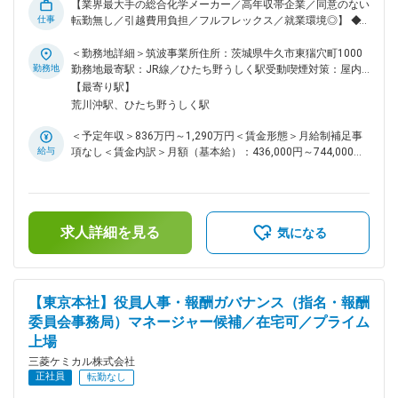
【業界最大手の総合化学メーカー／高年収帯企業／同意のない
い活気あるチームです。 ・経験者の方は即戦力として、関連
仕事
転勤無し／引越費用負担／フルフレックス／就業環境◎】 ◆業
分野出身の若手の方も先輩のサポートのもと着実に成長いただ
務概要： 次世代パワー半導体GaNは、EVやデータセンターの
ける、挑戦を歓迎する風土です。 ◆就業環境について： ・出
省エネ・小型化に不可欠なキーデバイスです。 当社は高品質
＜勤務地詳細＞筑波事業所住所：茨城県牛久市東猯穴町1000
張：頻繁ではないが有（国内外） ・テレワーク：相談可 ・残
かつ低コストな大口径GaN基板の安定供給を目指しています。
勤務地
勤務地最寄駅：JR線／ひたち野うしく駅受動喫煙対策：屋内
業：30～40時間程度／月（繁忙期で最大45時間程度。近年は
本ポジションでは、GaN基板製造の下地工程（種結晶＝シード
全面禁煙変更の範囲：会社の定める事業所
【最寄り駅】
改善傾向） 変更の範囲：会社の定める職務
の作製）におけるフォトリソグラフィ工程を中心に、プロセス
荒川沖駅、ひたち野うしく駅
改善・生産技術の確立をご担当いただきます。 ＜担当業務項
目＞ ◇プロセス開発・条件最適化 GaN（窒化ガリウム）基板
＜予定年収＞836万円～1,290万円＜賃金形態＞月給制補足事
の製造プロセスにおける、フォトリソグラフィー工程やドライ
給与
項なし＜賃金内訳＞月額（基本給）：436,000円～744,000円
エッチング工程の条件検討及び最適化を行い、高品質なGaN基
＜月給＞436,000円～744,000円＜昇給有無＞有＜残業手当＞
板を安定的に生み出す業務です。サファイア基板へのMOCVD
有＜給与補足＞※経験・能力を考慮の上、規定により決定※上
による薄膜形成後、プラズマCVDによるマスク形成、フォトレ
記は時間外20hの残業手当を含んだ金額となります※等級、グ
ジスト塗布、パターニング、現像、ドライエッチング、レジス
レードによっては時間外管理監督外となるため 残業代の支給
ト除去までの一連の工程を扱います。 ◇評価データ、プロセス
求人詳細を見る
はございません。■昇給：年1回■賞与：年1回（6月）賃金はあ
気になる
データの解析、解析技術の開発 ◇化合物半導体のエピタキシャ
くまでも目安の金額であり、選考を通じて上下する可能性があ
ル成長技術の開発、国内外の社外委託先検討及び技術開発 ◆ポ
ります。月給(月額)は固定手当を含めた表記です。
ジション魅力： ・世界を変える技術の最前線に立つ GaNは
EVやデータセンターなど、社会の基盤を支えるパワーエレク
【東京本社】役員人事・報酬ガバナンス（指名・報酬
トロニクス分野で爆発的な普及が見込まれています。「次世代
委員会事務局）マネージャー候補／在宅可／プライム
のインフラ」を社会へ実装する醍醐味を感じられるポジション
上場
です。 ・「作る技術」をゼロから確立する面白さ 出来上がっ
たマニュアル通りに動かすのではなく、「どうすればもっと効
三菱ケミカル株式会社
率よく、高品質に作れるか」を自ら考え、量産技術を創り上げ
正社員
転勤なし
ていく醍醐味があります。 ◆組織構成： 所属員11名/平均年齢