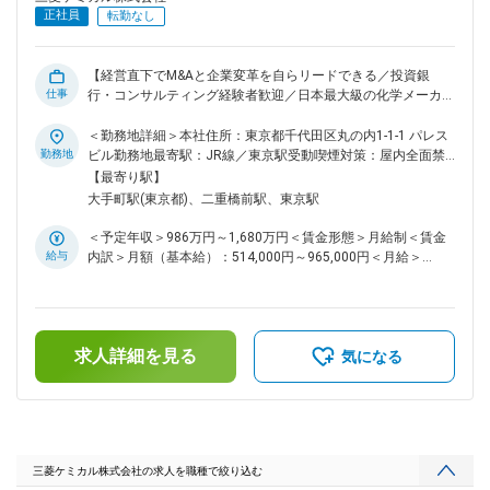
・テレワーク可能（平均週2日） ・残業時間：20～30時間程
正社員
転勤なし
度 ・転勤：一般社員については本人の同意のない転勤はござ
いません ■配属部門： 2025年4月に発足した新しいグループで
す。少数精鋭で、新しい領域を切り拓いてきたフェーズにあり
【経営直下でM&Aと企業変革を自らリードできる／投資銀
ます。つなぐ推進部のマーケティングコミュニケーション部署
仕事
行・コンサルティング経験者歓迎／日本最大級の化学メーカー
と連携し、一部サポートを受けながら業務を推進します。 ■魅
／よりスキルや経験が積める環境】 ■業務内容： 三菱ケミカ
力ポイント： ・全社の成長戦略の最前線で、顧客起点の新規
ルグループ株式会社におけるM&Aを含む各種トランスフォー
＜勤務地詳細＞本社住所：東京都千代田区丸の内1-1-1 パレス
事業テーマを自ら構想し形にできる、大企業にいなが
メーション案件の組成・推進を担当していただきます。 経営
勤務地
ビル勤務地最寄駅：JR線／東京駅受動喫煙対策：屋内全面禁
ら"0→1"を経験できる稀少なポジションです。 ・顧客ニーズ
アジェンダに直結する上流の戦略議論から実行までを自ら主導
煙
【最寄り駅】
の把握からテーマ化・PoC・事業化シナリオ設計・パートナー
し、経営の中枢に近いポジションでご活躍いただきます。アド
大手町駅(東京都)、二重橋前駅、東京駅
連携まで、提案して終わりではなく一気通貫で関われる手触り
バイザーとしての立場から一歩踏み込み、自らの手で実事業の
感のある仕事です。 変更の範囲：会社の定める職務
変革を直接リードしたい方に最適な環境です ＜業務内容詳細
＜予定年収＞986万円～1,680万円＜賃金形態＞月給制＜賃金
＞ 1．案件推進 ・ビジネスグループとの対話を通じ、M&Aを
給与
内訳＞月額（基本給）：514,000円～965,000円＜月給＞
含む各種トランスフォーメーション案件を企画・立案。社内で
514,000円～965,000円＜昇給有無＞有＜残業手当＞有＜給与
立ち位置の異なるステークホルダーとのコミュニケーションに
補足＞想定年収レンジは約986万円～約1,680万円（正社員・
おいて、説得力をもった働きかけで案件を組成。 ・M&A実行
PCQ3グレード上限）を基本としておりますが、ご経験・専門
経験をもとに、自ら「当事者」として意思決定に関わりなが
性によっては上限を超える処遇のご相談も可能です。その場合
ら、案件組成からクロージングまで、事業部と一体となりプロ
求人詳細を見る
は、嘱託契約（有期）を含め柔軟に検討いたします。※処遇水
気になる
ジェクトを推進。 ・DD・バリュエーション等のM&Aプロセス
準と雇用形態は連動するため、ご希望も踏まえて最適なご提案
において、データ分析・解析 2. 案件組成 ・トップマネジメ
をいたします。賃金はあくまでも目安の金額であり、選考を通
ント直下で、全社的なポートフォリオ改革や企業変革の企画立
じて上下する可能性があります。月給(月額)は固定手当を含め
案、およびM&A戦略の策定を推進 ※CTF（コーポレートトラン
た表記です。
スフォーメーション）サポート室の機能も統合されており、よ
り広範かつ上流の戦略議論から深く携わります ■就業環境：
三菱ケミカル株式会社の求人を職種で絞り込む
・残業時間：閑散期20時間、繁忙期～50時間 ・テレワーク：