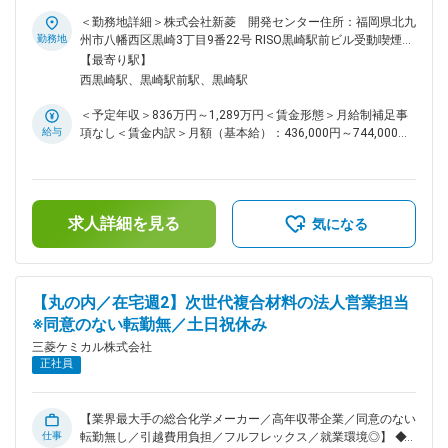
よび半導体製造装置メーカーの高度化・多様化する要求に応え
ト・組織開発・D&Iなど、人事本部内の多様な領域を経験し、
るため、洗浄処方の設計・検証から、国内外拠点への技術展
＜勤務地詳細＞株式会社新菱 開発センター住所：福岡県北九
人事のプロフェッショナル（ゼネラリスト）へ。 ・専門を深
開、顧客との技術折衝までを一貫して担当いただくポジション
勤務地
州市八幡西区黒崎3丁目9番22号 RISO黒崎駅前ビル受動喫煙対
める道：特定領域で専門性を磨き、その領域のスペシャリスト
です。 ◆業務内容： ・半導体メーカー／半導体製造装置メー
策：屋内全面禁煙
【最寄り駅】
／マネジメントロールへ。 ◆就業環境： ・テレワーク可 ・残
カーの要求仕様を満たす精密洗浄処方（薬液条件・プロセス条
西黒崎駅、黒崎駅前駅、黒崎駅
業：10～20時間 変更の範囲：会社の定める職務
件等）の開発・評価 ・開発した洗浄処方の国内・海外工場
（欧米・アジア）への技術移管・立ち上げ支援 ・国内外顧客
＜予定年収＞836万円～1,289万円＜賃金形態＞月給制補足事
との技術的なコミュニケーション（特に海外顧客とは英語での
給与
項なし＜賃金内訳＞月額（基本給）：436,000円～744,000円
直接折衝・技術説明が必須。海外出張あり） ・グループ会社
＜月給＞436,000円～744,000円＜昇給有無＞有＜残業手当＞
（国内、欧米、アジア）間における洗浄技術・評価技術の横断
有＜給与補足＞※経験・能力を考慮の上、規定により決定※上
的な展開・技術サポート ・技術課題の抽出・改善提案を通じ
記は時間外20hの残業手当を含んだ金額となります※等級、グ
た、洗浄品質の高度化・標準化推進 ◆就業環境： ・平均残
レードによっては時間外管理監督外となるため 残業代の支給
業：20時間程度 ・テレワーク相談可能 ◆出向先： ・株式会社
求人詳細を見る
はございません。■昇給：年1回■賞与：年1回（6月）賃金はあ
気になる
新菱 ・本社：福岡県北九州市八幡西区黒崎3丁目9番22号 ・事
くまでも目安の金額であり、選考を通じて上下する可能性があ
業内容：ファインケミカル事業、精密洗浄・表面加工事業、ウ
ります。月給(月額)は固定手当を含めた表記です。
ェハ再生事業 ◆魅力： ・グローバルに活躍できる環境：海外
顧客・海外拠点との技術コミュニケーションを通じ、語学力・
【丸の内／在宅週2】次世代複合材料の法人営業担当
国際的な技術対応力を磨けます。 ・最先端半導体製造を根底
※同意のない転勤無／土日祝休み
から支える技術に携われる：ナノレベルの清浄度が求められる
世界で、製造歩留まり・品質を左右する重要工程を担います。
三菱ケミカル株式会社
・開発から量産・展開まで一貫して関われる：処方開発にとど
正社員
まらず、工場展開・運用フェーズまで見届けることができ、技
術の「社会実装」を実感できます。 ◆半導体製造装置用部品の
精密洗浄とは 半導体製造装置は、稼働を続ける中でプロセス
【業界最大手の総合化学メーカー／高年収帯企業／同意のない
生成物や微細な粒子、化学物質などの汚れが部品表面に徐々に
仕事
転勤無し／引越費用負担／フルフレックス／就業環境◎】 ◆業