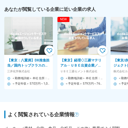
あなたが閲覧している企業に近い企業の求人
NEW
【東京：八重洲】DX推進担
【東京】経理◇三菱マテリ
【東京/
当／国内トップクラスの総
アル・ＵＢＥ出資企業／海
ジェク
合化学メーカー／土日祝休
外グループ会社の業績管
東証プラ
三井化学株式会社
ＵＢＥ三菱セメント株式会社
株式会社カ
み・フレックス
理・分析／将来的に米国駐
カー/研
＜勤務地詳細＞ 本社 住所：東京都中央区八重洲2-2-1 東京ミッドタウン八重洲八重洲セントラルタワー17F 勤務地最寄駅：各線／東京駅 受動喫煙対策：屋内全面禁煙 変更の範囲：会社の定める事業所
＜勤務地詳細＞ 本社 住所：東京都千代田区内幸町2-1-1 飯野ビルディング 勤務地最寄駅：東京メトロ千代田線／霞ヶ関駅 受動喫煙対策：屋内全面禁煙 変更の範囲：会社の定める事業所（リモートワーク含む）
在◇
＜予定年収＞ 570万円～1,000万円 ＜賃金形態＞ 月給制 ＜賃金内訳＞ 月額（基本給）：300,000円～400,000円 ＜月給＞ 300,000円～400,000円 ＜昇給有無＞ 有 ＜残業手当＞ 有 ＜給与補足＞ ※給与詳細は経験・能力により処遇を決めさせていただきます。 賃金はあくまでも目安の金額であり、選考を通じて上下する可能性があります。 月給(月額)は固定手当を含めた表記です。
＜予定年収＞ 579万円～767万円 ＜賃金形態＞ 月給制 特記事項なし ＜賃金内訳＞ 月額（基本給）：333,000円～432,000円 ＜月給＞ 333,000円～432,000円 ＜昇給有無＞ 有 ＜残業手当＞ 有 ＜給与補足＞ ※賃金はあくまでも目安の金額であり、選考を通じて上下する可能性があります。 ※ご経験・ご年齢を考慮のうえ、当社規定に基づき決定致します。 ■昇給：年1回 ■賞与：年2回 賃金はあくまでも目安の金額であり、選考を通じて上下する可能性があります。 月給(月額)は固定手当を含めた表記です。
よく閲覧されている企業情報