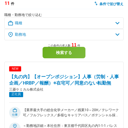
11
件
条件で並び替え
dodaチャットサポート
職種・勤務地で絞り込む
対応時間：10:00～22:00(日曜・年末年始を除く)
自動案内は24時間365日対応
転職の「モヤモヤ」、一人で悩まず
気軽に相談してみませんか？
dodaの使い方は？
今の仕事を続けるべき？
11
この条件の求人数
件
検索する
ヘルプ
サイトマップ
NEW
【丸の内】【オープンポジション】人事（労制・人事
企画／HRBP／報酬）※在宅可／同意のない転勤無
三菱ケミカル株式会社
正社員
【業界最大手の総合化学メーカー／残業10～20H／テレワーク
仕事
可／フルフレックス／多様なキャリアパス／ポテンシャル採用
◎】 ◆業務概要：入社時は以下のいずれかを担当いただくこと
を想定しています。 （1） 報酬（C&B／グローバル報酬） ミ
＜勤務地詳細＞本社住所：東京都千代田区丸の内1-1-1 パレス