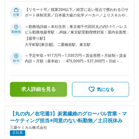
約49歳（管理職3名、E職1名、運転員5名＋派遣社員2名）
GaN組織は他社からのキャリア採用者も多く、多様なバックグ
【リモート可／残業20H以下／経営に近い視点で携われる◎サ
ラウンドのメンバーが在籍。本ポジションは技術継承と次世代
仕事
ポート体制充実／日本最大級の化学メーカー／よりスキルや経
育成の中核を担っていただく想定。 ◆就業環境について： ・
験が積める環境】 ■業務内容： 三菱ケミカルグループの人
出張：頻繁ではないが有（国内外） ・テレワーク：週1 ・残
事・指名報酬委員会事務局として、 役員の「指名（サクセッ
＜勤務地詳細＞本社住所：東京都千代田区丸の内1-1-1 パレス
業：平均40時間程度（個人差あり、概ね30～40時間台）。繁
ション）」や「報酬制度」というコーポレートガバナンスの中
勤務地
ビル勤務地最寄駅：JR線／東京駅受動喫煙対策：屋内全面禁
忙の大きな波は少なめ。 変更の範囲：会社の定める職務
枢を担うポジションです。 日本に約100社しかない「指名委員
煙変更の範囲：会社の定める事業所（リモートワーク含む）
【最寄り駅】
会等設置会社」の一員として、経営の最上流に人事から関与で
大手町駅(東京都)、二重橋前駅、東京駅
きる、希少性の高いキャリアです。 ＜担当業務＞ （1） 指名
委員会・報酬委員会の事務局運営 ・年間スケジュール策
＜予定年収＞911万円～1,030万円＜賃金形態＞月給制＜賃金
定、アジェンダ設定、資料作成、議事運営 ・社外取締役へ
給与
内訳＞月額（基本給）：475,000円～537,000円＜月給＞
の論点整理・事前説明 ・グローバルベンチマークを踏まえ
475,000円～537,000円＜昇給有無＞有＜残業手当＞有＜給与
た報酬水準の検証 ・報酬ミックス／株式報酬制度／賞与KPI
補足＞※経験・能力を考慮の上、当社規定により決定※上記年
の制度案とりまとめ ・サクセッションプランや後任候補の
収には想定残業時間20h分の残業手当が含まれます■昇給：年1
情報整理 （2） 役員人事関連業務 ・各役員との委任契約書
回■賞与：年1回（6月）賃金はあくまでも目安の金額であり、
の締結・管理 ・外国籍役員の処遇・福利厚生対応 ・就退
求人詳細を見る
選考を通じて上下する可能性があります。月給(月額)は固定手
気になる
任役員への処遇説明 （3） 株式報酬を含む役員報酬実務 ・
当を含めた表記です。
譲渡制限付株式（RS）／パフォーマンスシェアユニット
（PSU）のグラント・ベスト実務（対象者選定、付与株数算
定、税務対応） ・信託銀行・証券会社・法務・経理部門と
【丸の内／在宅週3】炭素繊維のグローバル営業・マ
の連携 ・有価証券報告書等での役員報酬開示対応 ■就業環
ーケティング担当※同意のない転勤無／土日祝休み
境： ・テレワーク可能 ※委員会開催時、役員とのやり取りの
際には出社必須 ・残業時間：20時間以下 ・転勤：一般社員に
三菱ケミカル株式会社
ついては本人の同意のない転勤はございません ■キャリアイメ
正社員
ージ ・入社直後～数年：事務局担当として実務を深める ・中