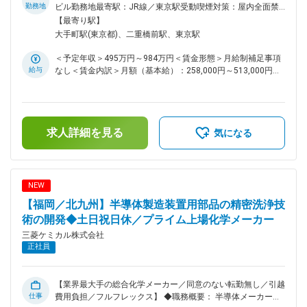
ッション：グローバルでの報酬・処遇制度を設計・運用し、競
勤務地
ビル勤務地最寄駅：JR線／東京駅受動喫煙対策：屋内全面禁
争力ある報酬で優秀な人材を惹きつける。 主な担当業務： ・
煙変更の範囲：会社の定める事業所（リモートワーク含む）
【最寄り駅】
報酬制度・処遇の市場分析、ベンチマーキングのデータ収集・
大手町駅(東京都)、二重橋前駅、東京駅
整理 ・基本給・インセンティブ・賞与・株式報酬など報酬制
度の見直し・運用 ・グローバルグレーディング（等級整備）
＜予定年収＞495万円～984万円＜賃金形態＞月給制補足事項
に関わるデータ作成・調整 ※将来的には報酬戦略の企画やグロ
給与
なし＜賃金内訳＞月額（基本給）：258,000円～513,000円＜
ーバル対応をリードするキャリアも。 ※部署の雰囲気：少数精
月給＞258,000円～513,000円＜昇給有無＞有＜残業手当＞有
鋭のチーム。多様なバックグラウンドのメンバーが在籍。
＜給与補足＞※経験・能力を考慮の上、規定により決定※上記
（2） 労制・人事企画 ミッション：人事制度と労使関係の土
は時間外20hの残業手当を含んだ想定年収金額となります※等
台を築き、社員が活躍できる基盤・組織文化をつくる。 主な
級、グレードによっては時間外管理監督外となるため 残業代
担当業務： ・人事制度の企画・改定、制度運用や課題改善の
求人詳細を見る
の支給はございません。■昇給：年1回■賞与：年1回（6月）賃
気になる
検討 ・労働組合窓口 ・人事関連プロジェクト（例：グループ
金はあくまでも目安の金額であり、選考を通じて上下する可能
会社への人事制度展開、グローバル人事制度検討、事業再編対
性があります。月給(月額)は固定手当を含めた表記です。
応 等）への参画 ※ 部署の雰囲気：育児・介護と両立するメン
バーも多い働きやすい部署。 （3） HRビジネスパートナー ミ
NEW
ッション：事業部門に伴走し、組織・人材の課題解決を通じて
【福岡／北九州】半導体製造装置用部品の精密洗浄技
事業の成長を支える。 主な担当業務： ・担当事業部門の組
織・人材課題の把握と、解決策検討のサポート ・要員計画・
術の開発◆土日祝日休／プライム上場化学メーカー
タレントレビューの準備・運用サポート ・パフォーマンスマ
三菱ケミカル株式会社
ネジメント・昇格昇進プロセスの運用（CoE・関係部門と連
正社員
携） ・採用チームと連携した人材獲得の支援 ※部署の雰囲
気：多様な事業・機能領域を担当。グローバル規模の組織・人
材に触れられる環境。 ■キャリアパス：あなたの意向や適性を
【業界最大手の総合化学メーカー／同意のない転勤無し／引越
踏まえ会社も一緒に検討します。 ・幅を広げる道：制度・報
仕事
費用負担／フルフレックス】 ◆職務概要： 半導体メーカーお
酬・労制・HRBPに加え、採用・育成・タレントマネジメン