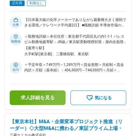
クな新しい業務を経験できます。 ・東京を拠点にしながら、
正社員
転勤なし
米国や欧米・アジア各地域チームとグローバルに連携し、世界
規模のマーケティングに参画できます。 ◆配属部署 ・自動
車・航空機部品グループに所属しながらグローバルマーケティ
【日本最大級の化学メーカーでありながら裁量権大きく挑戦で
ング部と連携して業務を遂行します。 ・明るく風通しの良い
仕事
きる環境／テレワーク平均週2日】 ■職務詳細 半導体市場の課
チーム風土です。組織は現在構築中で流動的なため、自ら考え
題・顧客ニーズを起点に、三菱ケミカルグループが持つ多様な
動く自立的なスタンスが活きてきます。 ・外勤（展示会・客
技術・素材を "面"で結びつけ、新たな事業の種を形にしていく
＜勤務地詳細＞本社住所：東京都千代田区丸の内1-1-1 パレス
先訪問）も多く、アジア圏を中心とした出張やグローバル会議
ポジションです。 ＜主な業務＞ （1） パートナー連携 顧客
勤務地
ビル勤務地最寄駅：JR線／東京駅受動喫煙対策：屋内全面禁
に伴う北米・欧州等への出張の可能性もあります。 ◆就業環境
（例：半導体製造装置メーカー等）・大学・コンソーシアムな
煙変更の範囲：会社の定める事業所（リモートワーク含む）
【最寄り駅】
について： ・出張：頻繁に発生（国内外） ・テレワーク：週
ど外部機関と対話し、相手が求めるものを引き出しながら協業
大手町駅(東京都)、二重橋前駅、東京駅
１～2回 ・残業：20時間以内 変更の範囲：会社の定める職務
を推進します。 （2） 社内横断推進 外部で捉えたニーズを社
内に持ち帰り、関係部署と連携して提案を具体化します。部門
＜予定年収＞749万円～1,289万円＜賃金形態＞月給制＜賃金
を越えた調整や、時には抵抗に対しても角度を変えて粘り強く
給与
内訳＞月額（基本給）：436,000円～744,000円＜月給＞
推進する力が求められます。 （3） 技術翻訳 相手の要望を自
436,000円～744,000円＜昇給有無＞有＜残業手当＞有＜給与
社の技術・製品に"翻訳"し、最適な見せ方・提案を設計しま
補足＞※経験・能力を考慮の上、当社規定により決定■昇給：
す。「相手は三菱ケミカルが何を持っているか分からない」前
年1回■賞与：年1回（6月）賃金はあくまでも目安の金額であ
提で、当社の幅広い技術資産から何が刺さるかを考え、組み立
り、選考を通じて上下する可能性があります。月給(月額)は固
てる仕事です。 （4） 技術交流会等イベントの企画・運営・
求人詳細を見る
定手当を含めた表記です。
気になる
フォローアップ 顧客・パートナーに当社グループの技術を紹
介する大型イベント（オーラル／ポスターセッション）を企
画・運営し、実施後のフォローアップ（サンプル提供・技術検
証・PoC・事業化検討）まで推進します。 （5） 事業化検討
【東京本社】M&A・企業変革プロジェクト推進（リ
（本人の志向に応じて柔軟に設計） 共創から生まれたテーマ
ーダー）◇大型M&Aに携わる／東証プライム上場・
の事業性を検討し、既存事業部への橋渡し、または共創推進起
点での事業立ち上げまで携わることも可能です。 ■就業環境：
三菱ケミカル株式会社