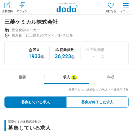
会員登録
ログイン
気になる
三菱ケミカル株式会社
メニュー
会員登録（無料）
ログイン
総合化学メーカー
東京都千代田区丸の内1-1-1パレスビル
はじめてdodaをご利用される方へ
設立
従業員数
平均年齢
1933
36,223
-
年
名
歳
求人を探す
求人を紹介してもらう
概要
求人
年収
三菱ケミカル株式会社 の求人・中途採用情報
知りたい・聞きたい
募集している求人
募集が終了した求人
イベント
三菱ケミカル株式会社の
専門サイト
募集している求人