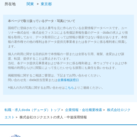
所在地
関東
東京都
本ページで取り扱っているデータ・写真について
国税庁に登録されている法人番号を元に作られている企業情報データベースです。ユー
ソナー株式会社・株式会社フィスコによる有価証券報告書のデータ・dodaの求人より情
報を取得しており、データ取得日によっては情報が最新ではない場合があります。本情
報の著作権その他の権利は各データ提供元事業者または各データに係る権利者に帰属し
ます。
個人の利用に関する目的以外で本情報の一部または全部を引用、複製、改変および譲
渡、転貸、提供することは禁止されています。
当社、各データ提供元事業者および各データに係る権利者は、本ウェブサイトおよび本
情報の利用ならびに閲覧によって生じたいかなる損害にも責任を負いかねます。
掲載情報に関するご相談ご要望は、下記までお問い合わせください。
問い合わせ先：doda担当営業または
企業様相談窓口
※個人の方の写真に関するお問い合わせは
こちら
よりご連絡ください。
転職・求人doda（デューダ）トップ
>
企業情報・会社概要検索
>
株式会社ロジク
エスト
>
株式会社ロジクエストの求人・中途採用情報