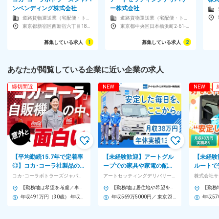
ンベンディング株式会社
ー株式会社
道路貨物運送業（宅配便・トラック運送など）
道路貨物運送業（宅配便・トラック運送など）
東京都新宿区西新宿六丁目18番1号 住友不動産新宿セントラルパークタワー
東京都中央区日本橋浜町2-61-9 TIE浜町ビル2階
募集している求人
1
募集している求人
2
あなたが閲覧している企業に近い企業の求人
締切間近
NEW
NEW
【平均勤続15.7年で定着率
【未経験歓迎】アートグル
【未経験
◎】コカ･コーラ社製品の配
ープでの家具や家電の配送
ルートで
送・自動販売機への補充／
ドライバー ★2名以上のチ
ニ・スー
コカ･コーラボトラーズジャパンベンディング株式会社 (コカ･コーラボトラーズジャパングループ)
アートセッティングデリバリー株式会社
株式会社サ
5～6名のチーム制
ームで行うから安心★
（3t・4
【勤務地は希望を考慮／車通勤OK】 ■ 東北 宮城・福島・山形 ■ 関東 東京・埼玉・神奈川・千葉・群馬・栃木・茨城・山梨 ■ 北信越 新潟 ■ 東海 静岡・岐阜・愛知・三重 ■ 近畿 滋賀・奈良・和歌山・大阪・京都・兵庫 ■中国・四国 岡山・香川・徳島・高知・広島・山口 ■ 九州 福岡・熊本・大分・宮崎・鹿児島・長崎・佐賀 ※一部、自社敷地内に駐車場がない拠点では、ご自身で駐車場を手配していただきます。 ※受動喫煙対策あり
【勤務地は居住地や希望を考慮＆転勤ほぼなし】 ＜北海道＞ 札幌市 ＜宮城＞ 仙台市 ＜茨城＞ 水戸市、つくば市 ＜栃木＞ 鹿沼市 ＜群馬＞ 高崎 ＜埼玉＞ 熊谷市、草加市、さいたま市、所沢市 ＜千葉＞ 千葉市、木更津市、船橋市、柏市 ＜東京＞ 足立区、練馬区、江東区、大田区、府中市、町田市 ＜神奈川＞ 横浜市、川崎市、海老名市、足柄上郡 ＜新潟＞ 新潟市 ＜富山＞ 射水市 ＜石川＞ 金沢市 ＜長野＞ 中野市、松本市 ＜山梨＞ 甲斐市 ＜岐阜＞ 羽鳥郡 ＜静岡＞ 静岡市、沼津市、浜松市 ＜愛知＞ 長久手市、岡崎市、名古屋市、一宮市 ＜三重＞ 四日市市 ＜大阪＞ 住之江区、西淀川区、岸和田市、摂津市、東大阪市、豊中市 ＜京都＞ 京都市 ＜兵庫＞ 神戸市、川西市、高砂市 ＜滋賀＞ 栗東市 ＜奈良＞ 大和郡山市 ＜和歌山＞ 和歌山市 ＜岡山＞ 岡山市 ＜広島＞ 広島市、東広島市 ＜香川＞ 高松市 ＜福岡＞ 北九州市、福岡市 ＜熊本＞ 熊本市 ＜鹿児島＞ 鹿児島市 ※支店により車通勤OK ※受動喫煙対策あり
年収491万円（30歳） 年収447万円（25歳）
年収569万5000円／ 東京23区在住・勤務：勤続5年