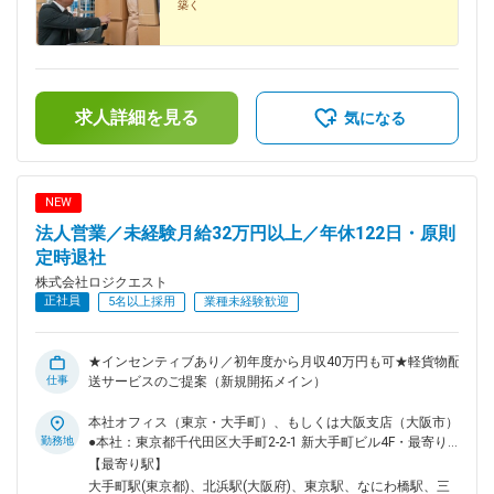
築く
求人詳細を見る
気になる
NEW
法人営業／未経験月給32万円以上／年休122日・原則
定時退社
株式会社ロジクエスト
正社員
5名以上採用
業種未経験歓迎
★インセンティブあり／初年度から月収40万円も可★軽貨物配
仕事
送サービスのご提案（新規開拓メイン）
本社オフィス（東京・大手町）、もしくは大阪支店（大阪市）
勤務地
●本社：東京都千代田区大手町2-2-1 新大手町ビル4F・最寄り
駅／大手町駅●大阪支店分室：大阪府大阪市中央区平野町1-7-
【最寄り駅】
6 ESTビル5F・最寄り駅／北浜駅■受動喫煙対策：オフィス
大手町駅(東京都)、北浜駅(大阪府)、東京駅、なにわ橋駅、三