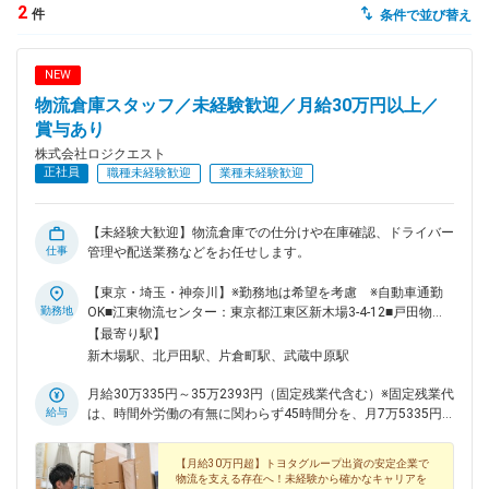
2
件
条件で並び替え
dodaチャットサポート
対応時間：10:00～22:00(日曜・年末年始を除く)
NEW
自動案内は24時間365日対応
転職の「モヤモヤ」、一人で悩まず
物流倉庫スタッフ／未経験歓迎／月給30万円以上／
気軽に相談してみませんか？
賞与あり
dodaの使い方は？
株式会社ロジクエスト
今の仕事を続けるべき？
正社員
職種未経験歓迎
業種未経験歓迎
【未経験大歓迎】物流倉庫での仕分けや在庫確認、ドライバー
仕事
管理や配送業務などをお任せします。
ヘルプ
サイトマップ
【東京・埼玉・神奈川】※勤務地は希望を考慮 ※自動車通勤
勤務地
OK■江東物流センター：東京都江東区新木場3-4-12■戸田物流
センター：埼玉県戸田市美女木7-18-6■新横浜物流センター：
【最寄り駅】
神奈川県横浜市神奈川区三枚町33■川崎物流センター：神奈川
新木場駅、北戸田駅、片倉町駅、武蔵中原駅
県川崎市中原区下小田中3-20-5※車両通勤制度あり└アクセ
ス・通勤時間の都合から、車両通勤している方がほとんどで
月給30万335円～35万2393円（固定残業代含む）※固定残業代
す。通勤方法についてはご相談ください。※受動喫煙防止対
給与
は、時間外労働の有無に関わらず45時間分を、月7万5335円
策：屋内喫煙可能場所あり
～8万8393円支給上記を超える時間外労働分は追加で支給※経
験・スキル・能力を考慮して決定します。
【月給30万円超】トヨタグループ出資の安定企業で
物流を支える存在へ！未経験から確かなキャリアを