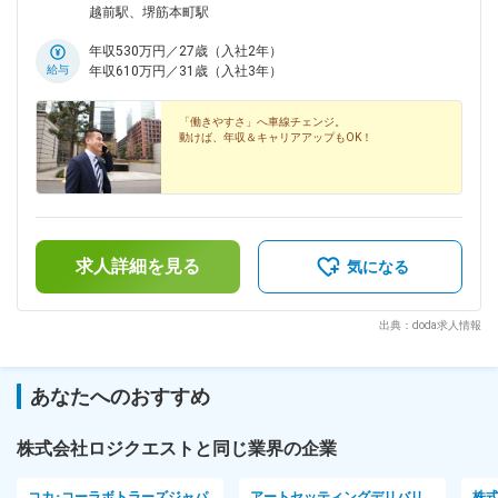
内禁煙
越前駅、堺筋本町駅
年収530万円／27歳（入社2年）
給与
年収610万円／31歳（入社3年）
「働きやすさ」へ車線チェンジ。
動けば、年収＆キャリアアップもOK！
求人詳細を見る
気になる
出典：doda求人情報
あなたへのおすすめ
株式会社ロジクエストと同じ業界の企業
コカ･コーラボトラーズジャパ
アートセッティングデリバリ
株