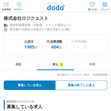
会員登録
ログイン
気になる
株式会社ロジクエスト
メニュー
会員登録（無料）
ログイン
道路貨物運送業（宅配便・トラック運送など）
東京都千代田区大手町2-2-1 新大手町ビル4階
はじめてdodaをご利用される方へ
設立
従業員数
平均年齢
1985
604
-
年
名
歳
求人を探す
求人を紹介してもらう
概要
求人
年収
株式会社ロジクエスト の求人・中途採用情報
知りたい・聞きたい
募集している求人
募集が終了した求人
イベント
株式会社ロジクエストの
専門サイト
募集している求人