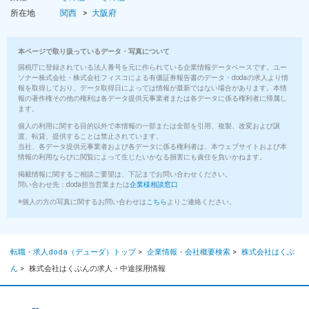
所在地
関西
大阪府
本ページで取り扱っているデータ・写真について
国税庁に登録されている法人番号を元に作られている企業情報データベースです。ユー
ソナー株式会社・株式会社フィスコによる有価証券報告書のデータ・dodaの求人より情
報を取得しており、データ取得日によっては情報が最新ではない場合があります。本情
報の著作権その他の権利は各データ提供元事業者または各データに係る権利者に帰属し
ます。
個人の利用に関する目的以外で本情報の一部または全部を引用、複製、改変および譲
渡、転貸、提供することは禁止されています。
当社、各データ提供元事業者および各データに係る権利者は、本ウェブサイトおよび本
情報の利用ならびに閲覧によって生じたいかなる損害にも責任を負いかねます。
掲載情報に関するご相談ご要望は、下記までお問い合わせください。
問い合わせ先：doda担当営業または
企業様相談窓口
※個人の方の写真に関するお問い合わせは
こちら
よりご連絡ください。
転職・求人doda（デューダ）トップ
>
企業情報・会社概要検索
>
株式会社はくぶ
ん
>
株式会社はくぶんの求人・中途採用情報