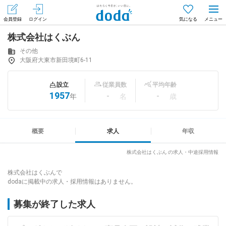
会員登録
ログイン
気になる
株式会社はくぶん
メニュー
会員登録（無料）
ログイン
その他
大阪府大東市新田境町6-11
はじめてdodaをご利用される方へ
設立
従業員数
平均年齢
1957
-
-
年
名
歳
求人を探す
求人を紹介してもらう
概要
求人
年収
株式会社はくぶん の求人・中途採用情報
知りたい・聞きたい
株式会社はくぶんで
dodaに掲載中の求人・採用情報はありません。
イベント
募集が終了した求人
専門サイト