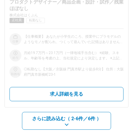
プロダクトデザイナー／商品企画・設計・試作／残業
ほぼなし
dodaチャットサポート
株式会社はくぶん
対応時間：10:00～22:00(日曜・年末年始を除く)
正社員
転勤なし
自動案内は24時間365日対応
転職の「モヤモヤ」、一人で悩まず
気軽に相談してみませんか？
【仕事概要】 あなたが小学生のころ、授業中にプラモデルの
dodaの使い方は？
仕事
ようなモノが配られ、つくって遊んでいた記憶はありません
今の仕事を続けるべき？
か？ 当社では、学校で学ぶ学習内容にあわせて、その『プラ
モデルのようなモノ』などの学習教材をデザインし、設計して
月給19.7万円～23.1万円（一律地域手当含む） ※経験、スキ
います。 【プロダクトデザイン手順】 ・市場調査や、学習内
給与
ル、年齢等を考慮の上、当社規定により決定します。 ※上記月
容からのアイデア出し ・商品の企画開発案作成 ・企画設計～
給に地域手当以外は含んでおりません。
詳細設計（製品仕様や部品図面の作成） ・試作品の作成、組
ヘルプ
サイトマップ
◎転勤なし【大阪／京阪線 門真市駅より徒歩8分】 住所：大阪
立、評価 ※1つの商品あたり、およそ1年ほどの開発期間を設け
勤務地
府門真市新橋町23-1
ています。 ただ、開発期間はあくまで目安です。良いモノ・
売れるモノをつくることを大事にしており、3年ほどかけてつ
くった商品もあります。 ▼ココがポイント！（当社のこだわ
求人詳細を見る
り）▼ ・学習内容に沿って、楽しくわかりやすく学べるモノ
をつくること ・子どもたちが組み立てた後も、楽しく遊べる
モノをつくること 教科書の単元から発展させて、オリジナル
の商品を開発するのが当社の考え方。 どこにもない教材を生
み出す面白みを感じてください。 【入社後まずは】 文部科学
さらに読み込む（
2-6件／6件
）
省の学習指導要領や、教科書内の学習内容を参考に、実際の教
育現場ではどんなことをしているのか知ることからはじめてい
ただきます。その後、入社時の経験やスキルによりますが、商