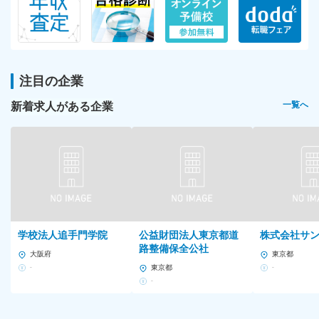
注目の企業
新着求人がある企業
一覧へ
学校法人追手門学院
公益財団法人東京都道
株式会社サ
路整備保全公社
大阪府
東京都
-
東京都
-
-