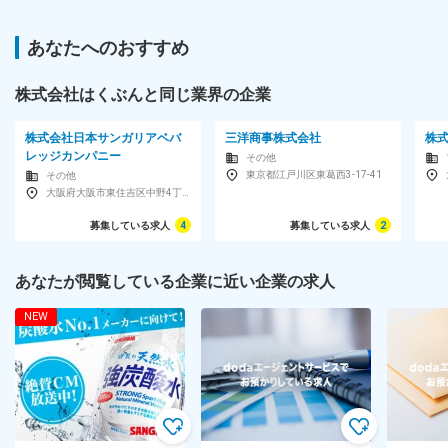
あなたへのおすすめ
株式会社はくぶんと同じ業界の企業
株式会社日本サンガリアベバ
三洋商事株式会社
株
レッジカンパニー
その他
東京都江戸川区東葛西3-17-41
その他
大阪府大阪市東住吉区中野4丁目2-13
募集している求人
4
募集している求人
2
あなたが閲覧している企業に近い企業の求人
NEW