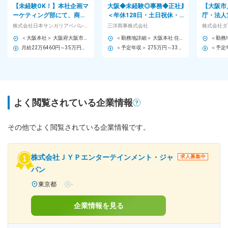
【未経験OK！】本社企画マ
大阪◆未経験◎事務◆正社員
【大阪市
ーケティング部にて、商品
＜年休128日・土日祝休・
庁・法人
企画から広報・営業支援な
残業月10h＞書類作成等◆創
◆土日祝
株式会社日本サンガリアベバレッジカンパニー
三洋商事株式会社
株式会社ダ
ど、幅広い業務で活躍！
業約70年の安定企業
／なくな
＜大阪本社＞ 大阪府大阪市東住吉区中野4丁目2-13
＜勤務地詳細＞ 大阪本社 住所：大阪府東大阪市菱江2丁目4番10号 受動喫煙対策：屋内全面禁煙 変更の範囲：会社の定める事業所
る
月給22万6460円～35万円＋各種手当＋賞与年2回 ※経験・技能・知識等を考慮のうえ、決定します。
＜予定年収＞ 275万円～330万円 ＜賃金形態＞ 月給制 ＜賃金内訳＞ 月額（基本給）：210,000円 ＜月給＞ 210,000円 ＜昇給有無＞ 有 ＜残業手当＞ 有 ＜給与補足＞ ■昇給：年1回 ■賞与：年2回 賃金はあくまでも目安の金額であり、選考を通じて上下する可能性があります。 月給(月額)は固定手当を含めた表記です。
よく閲覧されている企業情報
その他でよく閲覧されている企業情報です。
株式会社ＪＹＰエンターテインメント・ジャ
求人募集中
パン
東京都
-
企業情報を見る