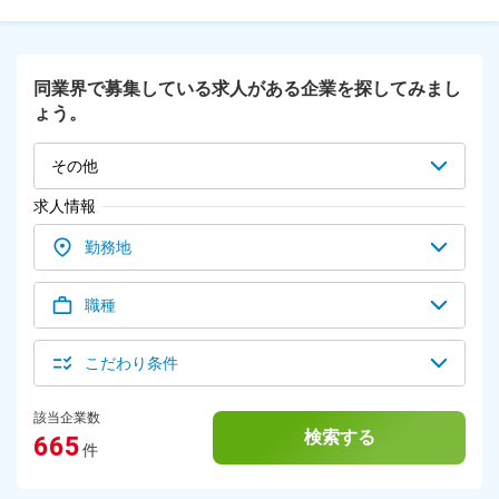
品をつくる一連の流れを先輩社員と一緒に進めながら仕事を覚
えていただきます。 都度外部のセミナーなどにも参加いただ
きながら、金型や成型についての知識や、商品づくりに必要な
知識を学んでいただきます。 およそ3ヶ月～1年程度を目途に
同業界で募集している求人がある企業を探してみまし
一人前になっていただけたらと想定していますが、あなたの習
ょう。
熟ペースにあわせて仕事を教えて行けたらと考えています。
「プロダクトデザインの実務が未経験で不安…」という方も、
ご安心ください！ 【安定企業】 全国約800社ほどの販売店が
その他
あるうえ、顧客先が学校で、学年ごとに毎年必要なモノを扱っ
ているため、継続的な発注をいただく安定した経営基盤を持っ
求人情報
ている企業です。
勤務地
職種
こだわり条件
該当企業数
検索する
665
件