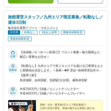
旅館運営スタッフ／九州エリア限定募集／転勤なし／
週休3日制
株式会社星野リゾート・マネジメント
正社員
転勤なし
5名以上採用
職種未経験歓迎
業種未経験歓迎
【未経験／U・Iターン歓迎◎】フロント業務～魅力開発など、
仕事
幅広い業務をお任せ！
【転勤なし】九州エリアで長くキャリアを築ける◎希望をもと
勤務地
に勤務地を決定します。＜長崎＞■界 雲仙└長崎県雲仙市小浜
町雲仙321＜大分＞■界 由布院└大分県由布市湯布院町川上
【最寄り駅】
398■界 別府└大分県別府市北浜2-14-29＜鹿児島＞■界 霧島└
島原港駅、由布院駅、別府駅(大分県)、霧島神宮駅
鹿児島県霧島市霧島田口2583‐21※勤務地・異動についてはご
本人の希望を踏まえて決定しており、希望しないエリアへの転
年収700万円／29歳／ユニットディレクター
勤は原則ありません。
給与
年収430万円／24歳／サービスチームプレイヤー
長崎・大分・鹿児島の3エリア限定募集◎
九州の文化や歴史、地域の魅力をお客様に届ける。