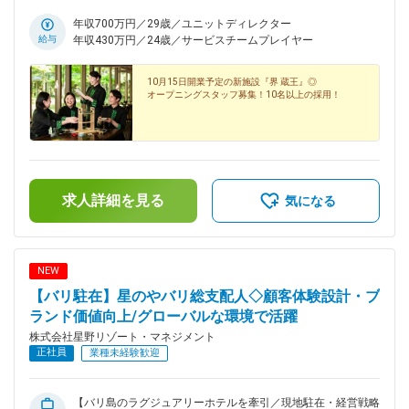
年収700万円／29歳／ユニットディレクター
給与
年収430万円／24歳／サービスチームプレイヤー
10月15日開業予定の新施設『界 蔵王』◎
オープニングスタッフ募集！10名以上の採用！
求人詳細を見る
気になる
NEW
【バリ駐在】星のやバリ総支配人◇顧客体験設計・ブ
ランド価値向上/グローバルな環境で活躍
株式会社星野リゾート・マネジメント
正社員
業種未経験歓迎
【バリ島のラグジュアリーホテルを牽引／現地駐在・経営戦略