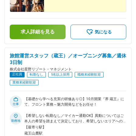
求人詳細を見る
気になる
旅館運営スタッフ（蔵王）／オープニング募集／週休
3日制
株式会社星野リゾート・マネジメント
正社員
転勤なし
5名以上採用
職種未経験歓迎
業種未経験歓迎
【基礎から学べる充実の研修あり◎】10月開業『界 蔵王』に
仕事
て、フロント業務～魅力開発などをお任せ！
【希望しない転勤なし／マイカー通勤OK】異動についてはご
勤務地
本人の希望を踏まえて決定しており、希望しないエリアへの転
勤は原則ありません。■界 蔵王／10月15日 NEW OPEN！└山
【最寄り駅】
形県山形市蔵王温泉903-2
蔵王山麓駅