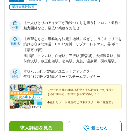
業種未経験歓迎
【一人ひとりのアイデアが施設づくりを担う】フロント業務～
仕事
魅力開発など、幅広い業務をお任せ
【希望をもとに勤務地を決定】地域に根ざし、長くキャリアを
勤務地
築ける◎★北海道 OMO7旭川、リゾナーレトマム、界 ポロト
★青森 青森屋、奥入瀬渓流ホテル、界 津軽★宮城 界 秋保
【最寄り駅】
★山形 界 蔵王（26年秋開業予定）★福島 磐梯山温泉ホテ
旭川駅、トマム駅、白老駅、三沢駅(青森県)、大鰐温泉駅、陸
ル★栃木 界 鬼怒川★群馬 界 草津★神奈川 界 箱根、界 仙
前白沢駅、蔵王山麓駅、翁島駅、鬼怒川温泉駅、羽根尾駅、塔
石原★石川 OMO5金沢片町、界 加賀★山梨 リゾナーレ八ヶ
ノ沢駅、姥子駅、野町駅、加賀温泉駅、小淵沢駅、河口湖駅、
岳、星のや富士★岐阜 界 奥飛騨★長野 界 アルプス★静
年収700万円／29歳／ユニットディレクター
新島々駅、信濃木崎駅、伊東駅、寸座駅、来宮駅、トロッコ嵐
岡 界 伊東、界 アンジン、界 遠州、リゾナーレ熱海★京都
給与
年収430万円／24歳／サービスチームプレイヤー
山駅、新今宮駅、玉造温泉駅、出雲大社前駅、宮島口駅、長門
星のや京都★大阪 OMO7大阪★島根 界 玉造、界 出雲★広
湯本駅、菜園場町駅、島原港駅、由布院駅、別府駅(大分県)、
島 界 宮島（26年夏開業予定）★山口 界 長門★高知
霧島神宮駅、浦添前田駅、新今宮駅前駅、宝永町駅、動物園前
＼サービス業の経験は不要！未経験からでも成長で
OMO7高知★長崎 界 雲仙★大分 界 由布院、界 別府★鹿児
駅、デンテツターミナルビル前駅
きる仕組みと、挑戦できる文化あり！／
島 界 霧島★沖縄 星のや竹富島、星のや沖縄、リゾナーレ
小浜島、西表島ホテル開業前に入社された場合、全国の星野リ
◆星野リゾート独自のビジネススクール「麓村塾」
◆開業への挑戦／他施設への異動エントリーでキャリ
ゾート施設で勤務後、開業時期に異動となります。勤務地・異
アが広がる
動についてはご本人の希望を踏まえて決定しており、希望しな
◆週休3日制（界ブランドの場合）／施設利用割引制
いエリアへの転勤は原則ありません。
度あり
求人詳細を見る
気になる