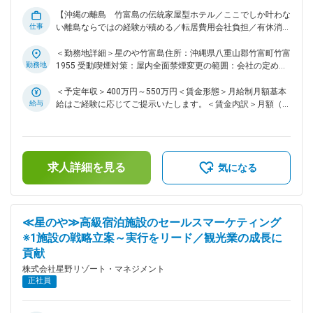
ソッド」「サービスチーム」「Gan-Hoな組織」をキーワード
【沖縄の離島 竹富島の伝統家屋型ホテル／ここでしか叶わな
に顧客満足度、経常利益、エコロジカルポイントについて具体
仕事
い離島ならではの経験が積める／転居費用会社負担／有休消化
的な数値目標を掲げ、実現に向けて取り組んでいます。また
し月1回～帰省している従業員在籍／資格取得支援制度あり】
「世界に通用するホテル運営会社」を目指し、海外での事業運
★地元の方との接点も多く地域に根差したホテル運営を支える
＜勤務地詳細＞星のや竹富島住所：沖縄県八重山郡竹富町竹富
営にも挑戦し始めています。 変更の範囲：会社の定める業務
お仕事／石垣島居住の従業員多数／身近にマリンスポーツを楽
勤務地
1955 受動喫煙対策：屋内全面禁煙変更の範囲：会社の定める
しめる環境 ★竹富島は珊瑚礁が隆起してできた周囲約9kmの
事業所
小さな離島です。日本一の星空と称され、空にある全８８星座
＜予定年収＞400万円～550万円＜賃金形態＞月給制月額基本
のうち、８４の星座を観察することができます。 ■業務概要
給与
給はご経験に応じてご提示いたします。＜賃金内訳＞月額（基
星のや竹富島での、サービス業務および設備メンテナンス業務
本給）：240,000円～300,000円＜月給＞240,000円～300,000
をお任せします(想定業務割合5:5)。先輩社員がマンツーマン
円＜昇給有無＞有＜残業手当＞有＜給与補足＞内定時に年収想
でフォローいたしますのでご安心ください！ ～詳細～ ・施設
定をご提示いたします。賃金はあくまでも目安の金額であり、
内設備の日々確認とチェックシート記入 ・自動制御装置にて
選考を通じて上下する可能性があります。月給(月額)は固定手
求人詳細を見る
監視している数値の確認とエラー対応 ・客室やパブリックエ
当を含めた表記です。
気になる
リア建物や設備の軽修繕や業者見積り依頼・発注・施工・完了
報告までの管理 ・海水淡水化装置ユニットの管理（フィルタ
ー交換作業等） ＜建物や設備の軽修繕業務の具体例＞ ・錆や
砂の混入で動きづらくなった鍵・錠前のクリーニング・分解作
≪星のや≫高級宿泊施設のセールスマーケティング
業 ・客室ドアの不具合の調整(高さ・部品交換) ・エアコンの
※1施設の戦略立案～実行をリード／観光業の成長に
ドレン 詰まりの解消 ・客室備品(机など)の傷・欠け・ささく
貢献
れのやすり掛け・色塗りなおし ※土木や建設業務は設計職、施
工管理職の担当で、別担当者が担当します。 ※建築物・建築設
株式会社星野リゾート・マネジメント
備・工作物への改造・改変の実作業は発生しません。 ■やりが
正社員
い 事業を通じ、沖縄の原風景が残る竹富島の文化を守ること
に貢献することが出来ます。 設備の開設等の各作業も自治会