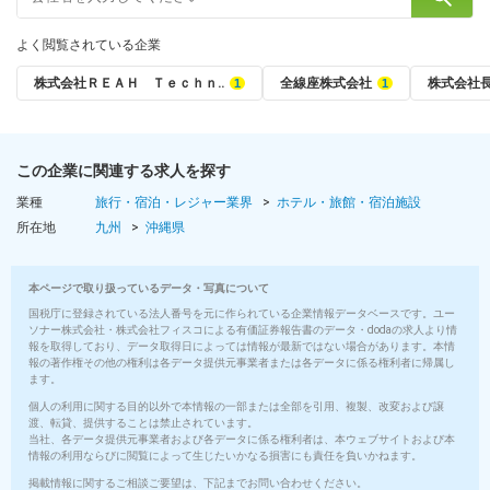
よく閲覧されている企業
株式会社ＲＥＡＨ Ｔｅｃｈｎ‥
全線座株式会社
株式会社
この企業に関連する求人を探す
業種
旅行・宿泊・レジャー業界
ホテル・旅館・宿泊施設
所在地
九州
沖縄県
本ページで取り扱っているデータ・写真について
国税庁に登録されている法人番号を元に作られている企業情報データベースです。ユー
ソナー株式会社・株式会社フィスコによる有価証券報告書のデータ・dodaの求人より情
報を取得しており、データ取得日によっては情報が最新ではない場合があります。本情
報の著作権その他の権利は各データ提供元事業者または各データに係る権利者に帰属し
ます。
個人の利用に関する目的以外で本情報の一部または全部を引用、複製、改変および譲
渡、転貸、提供することは禁止されています。
当社、各データ提供元事業者および各データに係る権利者は、本ウェブサイトおよび本
情報の利用ならびに閲覧によって生じたいかなる損害にも責任を負いかねます。
掲載情報に関するご相談ご要望は、下記までお問い合わせください。