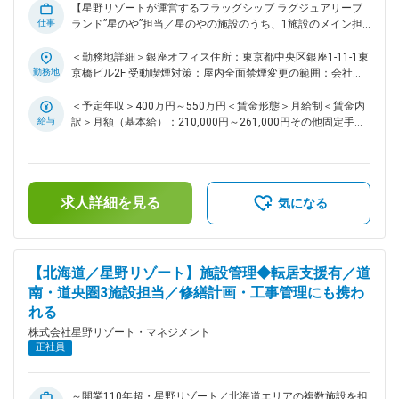
と協業が必要なため、地元の方との距離がとても近いです。町
【星野リゾートが運営するフラッグシップ ラグジュアリーブ
の祭事にも参加し、離島文化の理解を深めながら業務を進める
仕事
ランド”星のや”担当／星のやの施設のうち、1施設のメイン担
ことができます。 ■住まい 石垣島に居住する従業員が多いで
当として戦略立案などの上流から担当可能】 ★年間室料売り
す(転居時の費用は会社負担となります)。 休日は離島ならでは
上げ10～20億円規模の施設のメイン担当で規模の大きな仕事
＜勤務地詳細＞銀座オフィス住所：東京都中央区銀座1-11-1東
のマリンスポーツなどを身近に楽しむことができます。 有休
ができる／顕在化しているニーズだけではなく、ブランドとし
勤務地
京橋ビル2F 受動喫煙対策：屋内全面禁煙変更の範囲：会社の
を利用し月に1回程度帰省をしている従業員もおります。 ■組
てこだわりを持ち価値を提案。担当施設との距離も近く顧客の
定める事業所
織構成 ホテル全体：約120名 ∟サービス職：約8割 ∟エキス
声を踏まえた施策が検討できます。 ★将来的には新規”星の
＜予定年収＞400万円～550万円＜賃金形態＞月給制＜賃金内
パート(PR／総務／FM)：約2割 ∟FM(配属部署)＝専任1名／兼
や”開発段階にも携われる可能性あり。 ■業務内容 ・『星の
給与
訳＞月額（基本給）：210,000円～261,000円その他固定手当/
任1名 変更の範囲：会社の定める業務
や』ブランドの宿泊1施設のマーケティング施策の企画立案と
月：50,000円＜月給＞260,000円～311,000円＜昇給有無＞有
実行 ・旅行エージェント向け営業(楽天やJTBなど) ＜具体的
＜残業手当＞有＜給与補足＞■昇給：年1回■月給に資産形成給
な業務内容＞ ∟商品／プラン企画 ∟レベニューマネジメント
（50,000円）が含まれます。賃金はあくまでも目安の金額で
∟チャネルマネジメント ∟OTAやAGTとの連携 ∟ニュースリ
あり、選考を通じて上下する可能性があります。月給(月額)は
求人詳細を見る
リース作成時の写真・文章についてマーケティング視点でのア
固定手当を含めた表記です。
気になる
ドバイス、施策の効果測定／言葉遣いなどの校正 ∟支配人を
はじめとする施設との日々の交渉 ■魅力： 星野リゾートにお
けるフラッグシップブランドにおいて自らが中心となり上流か
ら戦略立案に携わっていただけます。 BtoCならでは、顧客の
【北海道／星野リゾート】施設管理◆転居支援有／道
声も施設から直接ヒアリングして、業務に生かすことができま
南・道央圏3施設担当／修繕計画・工事管理にも携わ
す。 ■業務のやりがい： 独り立ちできれば担当施設において
れる
戦略立案から実行まで全て自分自身が主導して進めていただく
ことができます。また開業する新規施設を任されることもあり
株式会社星野リゾート・マネジメント
ます。 ■業務魅力 各施設年間10～20億円規模の室料売り上げ
正社員
があり、こちらに対して責任を持って取り組むことができま
す。 ■ポジションの魅力 ステップアップとして立候補制でエ
キスパートを目指すことも可能です。 ■評価指標 ・認知率 ・
～開業110年超・星野リゾート／北海道エリアの複数施設を担