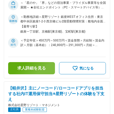
～「星のや」「界」などの宿泊事業・ブライダル事業等を全国
仕事
展開～ ★全社エンドポイント（PC・スマートデバイス等）お
よびセキュリティ対策を中心に、ゼロトラスト環境の設計・構
築・運用を推進 ★Gartner社が提唱する最新のセキュリティ思
＜勤務地詳細＞星野リゾート 銀座WESTオフィス住所：東京
想を取り入れながら、モダンなIT環境の実現に携わりスキルア
勤務地
都中央区銀座1-2-3 西京橋ビル2階受動喫煙対策：敷地内全面
ップ可能 ★約5,000名の社員が在籍する星野リゾートにて、国
禁煙変更の範囲：会社の定める事業所
【最寄り駅】
内外の宿泊施設およびオフィスにおけるエンドポイント管理・
銀座一丁目駅、京橋駅(東京都)、宝町駅(東京都)
セキュリティ関連システムの導入・運用保守を担当 ■業務概要
全社で利用されるPC・スマートデバイス等のエンドポイント
＜予定年収＞450万円～500万円＜賃金形態＞月給制＜賃金内
およびセキュリティ領域を中心に、 「何をどのように守る
給与
訳＞月額（基本給）：240,800円～291,300円＜月給＞
か」を経営視点で判断しながら、IT基盤の最適化と高度化を推
240,800円～291,300円＜昇給有無＞有＜残業手当＞有＜給与
進いただきます。 情報システム部門にて、エンドポイント管
補足＞■昇給：年1回■月額（基本給）に資産形成給（50,000
理およびサイバーセキュリティ関連システムの導入・運用保守
円）が含まれます。賃金はあくまでも目安の金額であり、選考
をお任せします。 ■業務詳細 ・全社エンドポイント（PC・ス
を通じて上下する可能性があります。月給(月額)は固定手当を
マートデバイス等）の選定・導入・運用管理 ・エンドポイン
求人詳細を見る
含めた表記です。
気になる
トセキュリティ対策の企画・導入・運用保守 （MDM、NGAV
管理 等） ・ゼロトラスト環境を前提としたセキュリティ基盤
の設計・改善・導入・運用保守 ・施設（ホテル・旅館）およ
びオフィスにおけるIT環境との連携・最適化 ・ネットワーク
【軽井沢】主にノーコード/ローコードアプリを担当
インフラの運用保守 ■適性 ・不確実性の高い環境でも前向き
する社内IT運用保守担当※星野リゾートの体験を下支
にチャレンジできる方 ・変化に応じて柔軟に対応し、最適解
え
を模索できる方 ・セキュリティやIT環境の進化に対して主体
的に学び続けられる方 変更の範囲：会社の定める業務
株式会社星野リゾート・マネジメント
正社員
業種未経験歓迎