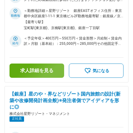
「街ナカ」ホテルをブランドコンセプトに、続々と新規施設が
オープン中】 ★基本的なマーケティングのフレームワークを
＜勤務地詳細＞星野リゾート 銀座EASTオフィス住所：東京
理解の上、差別化されたポジションを確立し持続可能なブラン
勤務地
都中央区銀座1-11-1 東京橋ビル2F勤務地最寄駅：銀座線／京
ド作りや施設運営を行っていくための戦略構築力を磨くことが
橋駅受動喫煙対策：敷地内全面禁煙変更の範囲：会社の定める
【最寄り駅】
できます。 ■職務概要 ・『OMO』ブランドの宿泊施設のマー
事業所
宝町駅(東京都)、京橋駅(東京都)、銀座一丁目駅
ケティング施策の企画立案と実行 ・自社Webサイトの運営、
管理業務 ・旅行エージェント向け営業(楽天やJTBなど) ＜具
＜予定年収＞400万円～550万円＜賃金形態＞月給制＜賃金内
体的な業務内容＞ ・商品・プラン企画 ・レベニューマネジメ
給与
訳＞月額（基本給）：255,000円～285,000円その他固定手当/
ント ・チャネルマネジメント ・OTAやAGTとの連携 ・支配人
月：50,000円＜月給＞305,000円～335,000円＜昇給有無＞有
をはじめとする施設との日々の協業 ■スキルアップ 基本的な
＜残業手当＞有＜給与補足＞■昇給：年1回■月給にその他固定
マーケティングのフレームワーク理解に加え、差別化されたポ
手当(資産形成給)50,000円が含まれます。賃金はあくまでも目
ジションを確立し持続可能なブランド作りや施設運営を行って
安の金額であり、選考を通じて上下する可能性があります。月
いくための戦略構築力を磨くことができます。 ■業務のおもし
求人詳細を見る
給(月額)は固定手当を含めた表記です。
気になる
ろさ マーケットや競合の変化の多い都市部だからこそ、状況
を素早く捉えて柔軟に戦略を見直したり戦術を変えたりと、ス
ピード感あるダイナミックな動きが醍醐味です。 自らが思い
描くビジョンに向かってマーケティングの観点から施設の成長
【銀座】星のや・界などリゾート国内旅館の設計(新
に関わっていきますが、意図した通り、または意図を超えて顧
築や改修開発計画全般)※発注者側でアイディアを形
客の動きの変化や業績の向上見られた際には変え難い達成感を
に◎
味わえます。 OMOブランドは星野リゾートの中でも若いブラ
ンドのため、あらゆるものが構築段階であり、その過程に参画
株式会社星野リゾート・マネジメント
できます。 国内外の競合チェーンと競合する市場の中で独自
正社員
のポジションを築いてシェアを拡大、または市場を自ら作って
いく活動へと取り組んでいくことができます。 ■裁量 中長期