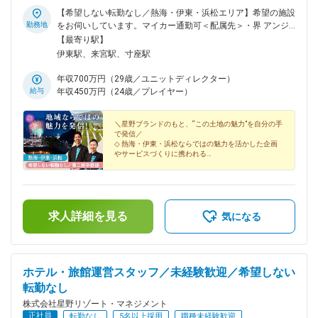
【希望しない転勤なし／熱海・伊東・浜松エリア】希望の施設
勤務地
をお伺いしています。マイカー通勤可＜配属先＞・界 アンジ
ン／静岡県伊東市・リゾナーレ熱海／静岡県熱海市・界 伊東
【最寄り駅】
／静岡県伊東市・界 遠州／静岡県浜松市※希望しない転勤は原
伊東駅、来宮駅、寸座駅
則発生しません※配属施設は面接、面談を通じて決定いたしま
す※キャリアを積む中で、全国の星野リゾート施設への異動の
年収700万円（29歳／ユニットディレクター）
相談も可能です※人員が充足した施設は募集を締め切らせてい
給与
年収450万円（24歳／プレイヤー）
ただきます※U・I・Jターン歓迎
＼星野ブランドのもと、“この土地の魅力”を自分の手
で発信／
◇ 熱海・伊東・浜松ならではの魅力を活かした企画
やサービスづくりに携われる
◆ 地域の魅力を発信し、観光地を盛り上げる存在へ
◇ 現場経験を活かし、本社スタッフなど多様なキャ
リアパスへ広がる
求人詳細を見る
気になる
ホテル・旅館運営スタッフ／未経験歓迎／希望しない
転勤なし
株式会社星野リゾート・マネジメント
正社員
転勤なし
5名以上採用
職種未経験歓迎