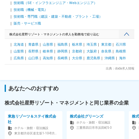
ート： 西日本エリアチームは、チームリーダー1名と6名のチ
技術職（SE・インフラエンジニア・Webエンジニア）
ームです。 チームリーダーは別拠点にいますが、同じ施設を
技術職（機械・電気）
担当するメンバーがいて日常的に連携しています。風通しの良
技術職・専門職（建設・建築・不動産・プラント・工場）
いコミュニケーション体制が整っているため、いつでも気軽に
販売・サービス職
相談や情報交換ができ、安心して業務に取り組める環境です。
■働き方： 入社後は当面OMO7大阪とOMO関西空港の2施設を
株式会社星野リゾート・マネジメントの求人を勤務地で絞り込む
担当していただきます。 出勤は主にOMO7大阪を拠点としつ
つ、業務内容に応じて関西空港への直行も可能です。 また、
北海道
青森県
山形県
福島県
栃木県
埼玉県
東京都
石川県
出勤が必須でない業務の場合は、上限月9日の在宅勤務を利用
山梨県
長野県
岐阜県
静岡県
京都府
大阪府
奈良県
島根県
し、柔軟な働き方が可能です。 変更の範囲：会社の定める業
務
広島県
山口県
高知県
長崎県
大分県
鹿児島県
沖縄県
海外
出典：doda求人情報
あなたへのおすすめ
株式会社星野リゾート・マネジメントと同じ業界の企業
東急リゾーツ＆ステイ株式会
株式会社グリーンズ
株
社
ホテル・旅館・宿泊施設
三重県四日市市浜田町5-3
ホテル・旅館・宿泊施設
東京都渋谷区道玄坂1-10-8渋谷道玄坂東急ビル