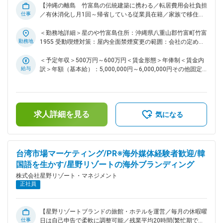
営の変革者”になるべく、これまでの常識にとらわれない新た
【沖縄の離島 竹富島の伝統建築に携わる／転居費用会社負担
なリゾート運営の仕組みを築き独自の価値を創造していきたい
仕事
／有休消化し月1回～帰省している従業員在籍／家族で移住
と考えております。 「日本旅館メソッド」「サービスチー
OK】 ★マリンスポーツやイカ釣り・たくさんの星など、自然
ム」「Gan-Hoな組織」をキーワードに顧客満足度、経常利
豊かな竹富島で非日常生活／しっかりファシリティマネジメン
＜勤務地詳細＞星のや竹富島住所：沖縄県八重山郡竹富町竹富
益、エコロジカルポイントについて具体的な数値目標を掲げ、
トの知見も身につく！ ★地元の方との接点も多く地域に根差
勤務地
1955 受動喫煙対策：屋内全面禁煙変更の範囲：会社の定める
実現に向けて取り組んでいます。また「世界に通用するホテル
したホテル運営を支えるお仕事／当ホテル創業時からの既存メ
事業所
運営会社」を目指し、海外での事業運営にも挑戦し始めていま
ンバーによるフォローあり〇 ■業務概要 星のや竹富島の施設
＜予定年収＞500万円～600万円＜賃金形態＞年俸制＜賃金内
す。 変更の範囲：会社の定める業務
内設備の日々の点検、見積書や工程表の作成、補修、施工業者
給与
訳＞年額（基本給）：5,000,000円～6,000,000円その他固定
コントロールをお任せします。 客室1軒1軒が特殊設備となっ
手当/月：50,000円固定残業手当/月：161,874円～194,249円
ており、ビルやマンション管理にも通用する施設管理のスキル
（固定残業時間80時間0分/月）超過した時間外労働の残業手
が身につきます。 ■業務内容 ・設備補修関連の見積／工程表
当は追加支給＜月額＞628,540円～744,249円（12分割）（一
の作成 ・日々の設備の点検 ・設備に故障が起こった場合の対
律手当を含む）＜昇給有無＞有＜残業手当＞有＜給与補足＞■
求人詳細を見る
応 ∟簡単な呼称は修理／対応が難しいものは上長へ報告 ※将
年俸制■入社後は能力評価制度に伴いご実力により翌年度の年
気になる
来的には中長期計画の計画もお任せしたいと考えております
俸が決定していきます。賃金はあくまでも目安の金額であり、
(徐々に現メンバーから引継ぎを受ける)。 ※土木や建設業務は
選考を通じて上下する可能性があります。月給(月額)は固定手
設計職、施工管理職の担当で、別担当者が担当します。 ※建築
当を含めた表記です。
物・建築設備・工作物への改造・改変の実作業は発生しませ
台湾市場マーケティング/PR※海外媒体経験者歓迎/韓
ん。 ■スキルアップ 沖縄伝統家屋の修繕や最新設備機器の維
国語を生かす/星野リゾートの海外ブランディング
持管理ができ、設備管理者としてのスキルの向上ができます ■
株式会社星野リゾート・マネジメント
やりがい 事業を通じ、沖縄の原風景が残る竹富島の文化を守
正社員
ることに貢献することが出来ます。 設備の開設等の各作業も
自治会と協業が必要なため、地元の方との距離がとても近いで
す。町の祭事にも参加し、離島文化の理解を深めながら業務を
進めることができます。 ■住まい 石垣島に居住する従業員が
【星野リゾートブランドの旅館・ホテルを運営／毎月の休暇曜
仕事
多いです(転居時の費用は会社負担となります)。 休日は離島ナ
日は自己申告で柔軟に調整可能／残業平均20時間(繁忙期でも