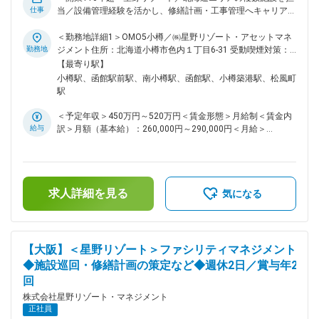
ブランディング数値 ・部屋の単価・稼働率 ■担当施設と特徴
仕事
当／設備管理経験を活かし、修繕計画・工事管理へキャリアを
星のや6施設 ラグジュアリーな施設であり、独創的なテーマを
広げるポジション～ ※株式会社星野リゾート・アセットマネジ
設定し運営をしております。 ■組織構成 7名（全員20～30代）
メントへ在籍出向となります。 ■業務内容 固定の拠点に縛ら
＜勤務地詳細1＞OMO5小樽／㈱星野リゾート・アセットマネ
※国内の星のや施設を1人1施設ずつ担当しております。 変更の
れず、北海道の広大なフィールドを舞台に機動力を持って専門
勤務地
ジメント住所：北海道小樽市色内１丁目6-31 受動喫煙対策：
範囲：会社の定める業務
性を高めるポジションです。日々の点検や修繕対応に加え、修
屋内全面禁煙＜勤務地詳細2＞界 ポロト／㈱星野リゾート・ア
【最寄り駅】
繕計画の立案から工事管理まで一貫して担当。施設ごとに異な
セットマネジメント住所：北海道白老郡白老町若草町1-2-
小樽駅、函館駅前駅、南小樽駅、函館駅、小樽築港駅、松風町
る環境に携わりながら、中長期的な視点で施設価値の維持・向
1018-94 受動喫煙対策：屋内全面禁煙＜勤務地詳細3＞OMO5
駅
上に取り組んでいただきます。 ■業務詳細 ・施設の維持管
函館／㈱星野リゾート・アセットマネジメント住所：北海道函
理・BM会社統括 担当施設を定期的に巡回し、建物や設備の状
館市若松町24-1 受動喫煙対策：屋内全面禁煙変更の範囲：会
＜予定年収＞450万円～520万円＜賃金形態＞月給制＜賃金内
態を把握。BM会社や現地スタッフと連携しながら、設備管理
社の定める事業所
給与
訳＞月額（基本給）：260,000円～290,000円＜月給＞
品質の向上や法令遵守、維持管理コストの最適化を推進しま
260,000円～290,000円＜昇給有無＞有＜残業手当＞有＜給与
す。 ・修繕計画の策定・工事管理 現場状況を踏まえた修繕・
補足＞※評価制度により賞与・昇給は決定します。■賞与：年2
改修計画の立案、見積査定、業者選定を担当。工事着工後は工
回■昇給：年1回■評価：年2回賃金はあくまでも目安の金額で
程・安全・品質管理を行い、計画から完工まで一貫して携わり
あり、選考を通じて上下する可能性があります。月給(月額)は
ます。 ・施設価値向上に向けた改善提案 エネルギー使用量分
求人詳細を見る
固定手当を含めた表記です。
気になる
析による省エネ施策の検討や新技術導入、エリア全体の維持管
理品質向上、技術指導などを通して、施設価値向上に取り組み
ます。 ■入社後の流れ 入社後すぐにすべてをお任せすること
はありません。まずはリーダーとの同行巡回やOJTを通じ
【大阪】＜星野リゾート＞ファシリティマネジメント
て、各施設の特徴や設備構成、現地スタッフとの連携方法を学
◆施設巡回・修繕計画の策定など◆週休2日／賞与年2
んでいただきます。将来的には修繕計画の策定やベンダーマネ
回
ジメントなど、管理・計画領域を担っていただくことを期待し
ています。 ■サポート体制 所属組織は全国6エリア・26名体
株式会社星野リゾート・マネジメント
制。北海道エリアは少人数ですが、全国の専門メンバーやプロ
正社員
ジェクト支援チームと連携しながら業務を進めます。 チャッ