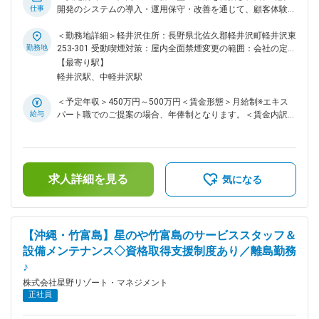
仕事
ープは“ホテル運営の変革者”になるべく、これまでの常識にと
開発のシステムの導入・運用保守・改善を通じて、顧客体験向
らわれない新たなリゾート運営の仕組みを築き独自の価値を創
上と業務効率化に貢献するIT運用保守担当者を募集します。
造していきたいと考えております。 「日本旅館メソッド」
★世界に通用するホテル運営会社を目指し、全社的なデジタル
＜勤務地詳細＞軽井沢住所：長野県北佐久郡軽井沢町軽井沢東
「サービスチーム」「Gan-Hoな組織」をキーワードに顧客満
活用を推進する星野リゾートの情報システム部門で、共に未来
勤務地
253‐301 受動喫煙対策：屋内全面禁煙変更の範囲：会社の定め
足度、経常利益、エコロジカルポイントについて具体的な数値
を創造しませんか？ 星野リゾートのITシステムの安定稼働と
る事業所（リモートワーク含む）
【最寄り駅】
目標を掲げ、実現に向けて取り組んでいます。また「世界に通
サービス向上を支える情報システム部門にて、システム導入・
軽井沢駅、中軽井沢駅
用するホテル運営会社」を目指し、海外での事業運営にも挑戦
運用保守業務をお任せします。 ■業務概要： デジタルがあら
ゆる顧客体験や業務プロセスの前提となる現代で、星野リゾー
し始めています。 変更の範囲：会社の定める業務
＜予定年収＞450万円～500万円＜賃金形態＞月給制※エキス
トは世界で通用するホテル運営会社を目指して、全社的なデジ
給与
パート職でのご提案の場合、年俸制となります。＜賃金内訳＞
タル活用を推進しています。 クラウド化が加速する中、セキ
月額（基本給）：262,400円～291,300円＜月給＞262,400円
ュリティや安定稼働への対応力も求められます。自社開発・
～291,300円＜昇給有無＞有＜残業手当＞有＜給与補足＞■昇
SaaSを問わず多様な業務システムの運用保守に加え、ノーコ
給：年1回■月額（基本給）に資産形成給（50,000円）が含ま
ード・ローコードツールを用いたシステム開発も担当いただき
れます。※スキル、経験に応じて、エキスパート職（年俸)もし
ます。 ■業務詳細： ・アプリケーション、サーバー、データ
求人詳細を見る
くはプレイヤー職(月給)で給与をご提示します。賃金はあくま
気になる
ベースなどのITインフラの運用保守 ・障害発生時の迅速な対
でも目安の金額であり、選考を通じて上下する可能性がありま
応、原因究明、再発防止策の立案・実行 ・運用マニュアルや
す。月給(月額)は固定手当を含めた表記です。
管理資料の作成・更新 ・SaaS選定、導入、運用設計 ・システ
ム開発部門と連携した自社開発アプリケーションの運用保守
【沖縄・竹富島】星のや竹富島のサービススタッフ＆
・全国各地の宿泊施設やバック部門へのITシステム導入展開の
設備メンテナンス◇資格取得支援制度あり／離島勤務
推進 ・ノーコード・ローコードツールを用いた業務アプリケ
♪
ーション開発 ・社員のIT人材化支援 ■当社について：
「Global Competitive Hotel Management Company」 星野リ
株式会社星野リゾート・マネジメント
ゾートグループは“ホテル運営の変革者”になるべく、これまで
正社員
の常識にとらわれない新たなリゾート運営の仕組みを築き独自
の価値を創造していきたいと考えております。 「日本旅館メ