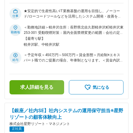
★安定的で生産性高いIT業務基盤の運用を目指し、ノーコー
仕事
ド/ローコードツールなどを活用したシステム開発・改善を通
じて、顧客体験向上と業務効率化に貢献するIT運用保守担当者
を募集します。 ★世界に通用するホテル運営会社を目指し、
＜勤務地詳細＞軽井沢住所：長野県北佐久郡軽井沢町軽井沢東
全社的なデジタル活用を推進する星野リゾートの情報システム
勤務地
253‐301 受動喫煙対策：屋内全面禁煙変更の範囲：会社の定め
部門で、共に未来を創造しませんか？ 星野リゾートのITシス
る事業所（リモートワーク含む）
【最寄り駅】
テムの安定稼働とサービス向上を支える情報システム部門に
軽井沢駅、中軽井沢駅
て、kintoneなどのノーコードツールを用いた業務改善、顧客
体験の改善に特化した業務をお任せします。 ■業務概要： デ
＜予定年収＞450万円～500万円＜賃金形態＞月給制※エキス
ジタルがあらゆる顧客体験や業務プロセスの前提となる現代
給与
パート職でのご提案の場合、年俸制となります。＜賃金内訳＞
で、星野リゾートは世界で通用するホテル運営会社を目指し
月額（基本給）：262,400円～291,300円＜月給＞262,400円
て、全社的なデジタル活用を推進しています。クラウド化が加
～291,300円＜昇給有無＞有＜残業手当＞有＜給与補足＞■昇
速する中、セキュリティや安定稼働への対応力も求められま
給：年1回■月額（基本給）に資産形成給（50,000円）が含ま
す。 自社開発・SaaSを問わず多様な業務システムの運用保守
れます。※スキル、経験に応じて、エキスパート職（年俸)もし
に加え、ノーコード・ローコードツールを用いたシステム開発
求人詳細を見る
くはプレイヤー職(月給)で給与をご提示します。賃金はあくま
気になる
も担当いただきます。 ホテル運営にとどまらず、事業会社の
でも目安の金額であり、選考を通じて上下する可能性がありま
IT部門の未来のあるべき姿を共に創造する仲間を募集します。
す。月給(月額)は固定手当を含めた表記です。
■業務詳細： 星野リゾートのITシステムの安定稼働とサービス
向上を支える情報システム部門にて、kintoneなどのノーコー
【銀座／社内SE】社内システムの運用保守担当※星野
ドツールを用いた業務改善、顧客体験の改善に特化した業務を
リゾートの顧客体験向上
お任せします。 ＜業務の一例＞ ・kintoneなどのノーコードア
プリケーションの運用保守 ・障害発生時の迅速な対応 原因究
株式会社星野リゾート・マネジメント
明 再発防止策の立案・実行 ■当社について： 「Global
正社員