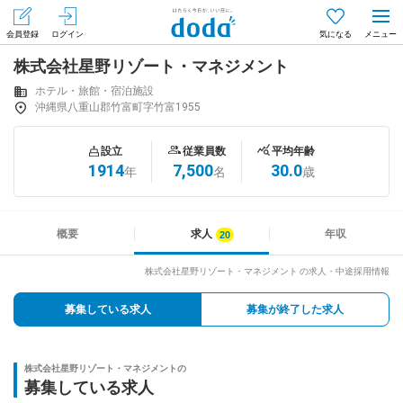
会員登録
ログイン
気になる
株式会社星野リゾート・マネジメント
メニュー
会員登録（無料）
ログイン
ホテル・旅館・宿泊施設
沖縄県八重山郡竹富町字竹富1955
はじめてdodaをご利用される方へ
設立
従業員数
平均年齢
1914
7,500
30.0
年
名
歳
求人を探す
求人を紹介してもらう
概要
求人
年収
株式会社星野リゾート・マネジメント の求人・中途採用情報
知りたい・聞きたい
募集している求人
募集が終了した求人
イベント
株式会社星野リゾート・マネジメントの
専門サイト
募集している求人