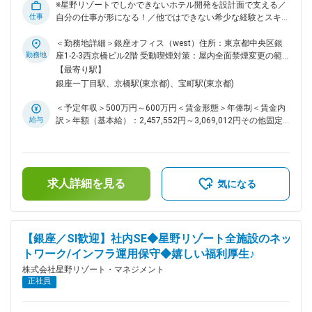
的目線ではセールス＆マーケティング観点から施設やブランド
※星野リゾートでしかできないホテル開発を設計面で支える／
のあるべき姿を描いたり、短中期目線では年度単位や月次単位
仕事
自分の仕事が形になる！／他ではできない希少な経験とスキル
での数値目標（RevPARの最大化）を追いかけたりと、そのた
アップ／少数精鋭のチームで幅広い経験※ ～”こんな旅館を作
めに自分でやるべきことやその進捗を管理していきます。 ブ
りたい”を形にするお仕事～ ■業務概要： 星のや・界などを中
＜勤務地詳細＞銀座オフィス（west）住所：東京都中央区銀
ランドとしての取り組みの中での活動になるためその領域を考
心としたリゾート国内旅館の新築や改修開発計画全般 ■業務詳
勤務地
座1-2-3西京橋ビル2階 受動喫煙対策：屋内全面禁煙変更の範
慮することは必要で、周囲とコンセンサスをとって進めていく
細： （1） 事業用地の取得に関する（許認可、資源、インフ
囲：会社の定める事業所
【最寄り駅】
ことも求められますが、提案型の働き方ができる点も魅力で
ラなど）、事業計画上の課題抽出やその解決に関する支援業
銀座一丁目駅、京橋駅(東京都)、宝町駅(東京都)
す。 変更の範囲：会社の定める業務
務。 （2） 土地の開発に関係する計画、設計（許認可、資
源、インフラ、土木、環境など）、各種の調査や評価、解決、
＜予定年収＞500万円～600万円＜賃金形態＞年俸制＜賃金内
提案 （3） 建築物などの計画や設計、PM支援業務（基本構
給与
訳＞年額（基本給）：2,457,552円～3,069,012円その他固定
想～実施設計）、許認可などの解決、技術提案と技術支援
手当/月：50,000円固定残業手当/月：161,874円～194,249円
（4） 建設に関わるCMを含む全般（施工の計画、施工の管
（固定残業時間80時間0分/月）超過した時間外労働の残業手
理、予算管理、 （5） SDGsの推進、新技術導入の検討、各
当は追加支給＜月額＞416,670円～500,000円（12分割）（一
種の課題に対する解決 ※下記業務は対象外となります ・施設
律手当を含む）＜昇給有無＞有＜残業手当＞有＜給与補足＞■
管理業務（ファシリティマネジメント）およびアセットマネジ
求人詳細を見る
年俸制■入社後は能力評価制度に伴いご実力により翌年度の年
気になる
メント ・海外案件 ・新規開発案件の取得業務 ・ホテル開発に
俸が決定していきます。賃金はあくまでも目安の金額であり、
関するプロジェクトマネジメント ■組織情報 メンバー8名が在
選考を通じて上下する可能性があります。月給(月額)は固定手
籍しております。 ■プロジェクトチームについて 当部1～2
当を含めた表記です。
名：コスト・許認可・どんな方法で工事をするかを検討 ※建
【銀座／SI歓迎】社内SE◆星野リゾート全施設のネッ
築・電気・外溝で役割分担が無く一気通貫で携わることができ
トワーク/インフラ運用保守◆嬉しい福利厚生♪
ます （2）PM1～2名：ハンドリング事業企画・マーケ・コン
セプト・スケジュール管理 （3）社外建築デザイナー・インテ
株式会社星野リゾート・マネジメント
リアデザイナー：1～4名 ※アイディアは全て社内で検討して進
正社員
めます。 変更の範囲：会社の定める業務