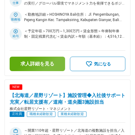
仕事
の実行／グローバル環境でマネジメント力を発揮できるポジシ
ョン】 当社が運営するバリ島の高級リゾートホテルにて、総
支配人として施設全体のマネジメントおよび経営戦略の立案・
＜勤務地詳細＞HOSHINOYA Bali住所： Jl. Pengembungan,
遂行を担います。現地スタッフや関係者と連携し、顧客満足
勤務地
Pejeng Kangin Kec. Tampaksiring, Kabupaten Gianyar, Bali
度・社員満足度の向上を目指していただきます。組織とサービ
80552受動喫煙対策：屋内全面禁煙変更の範囲：会社の定める
ス品質の持続的な発展をリードする重要なポジションです。 ■
事業所
＜予定年収＞700万円～1,300万円＜賃金形態＞年俸制年俸
施設の特徴・魅力 星のやバリは、「聖なる川に向かう運河の
給与
制・固定残業代含む＜賃金内訳＞年額（基本給）：4,516,128
集落」をコンセプトとしたラグジュアリーリゾート。バリ文化
円～7,975,512円固定残業手当/月：206,989円～418,707円
と日本的価値観を融合し、滞在そのものを魅力とする体験型施
（固定残業時間80時間0分/月）超過した時間外労働の残業手
設です。現場主導でサービスやアクティビティを創り上げる風
当は追加支給＜月額＞583,333円～1,083,333円（12分割）
土があり、施設の魅力をさらに磨き上げていく余地がありま
（一律手当を含む）＜昇給有無＞有＜残業手当＞有賃金はあく
求人詳細を見る
す。 ■業務詳細 ・施設全体の運営統括および戦略立案 ・サー
までも目安の金額であり、選考を通じて上下する可能性があり
気になる
ビス品質向上、顧客体験の設計・改善 ・新規アクティビティ
ます。月給(月額)は固定手当を含めた表記です。
や商品の企画 ・販売促進・集客施策の推進 ・多国籍スタッフ
の育成・組織マネジメント ・現地パートナー／オーナー対
応、リスク管理 ■業務の魅力 海外リゾートという環境の中
NEW
で、現場マネジメントにとどまらず、サービス設計や商品企
【北海道／星野リゾート】施設管理◆入社後サポート
画、集客施策まで一体となって担うことができます。多国籍組
織を率いながら、地域文化を活かした価値創出に携わる経験
充実／転居支援有／道南・道央圏3施設担当
は、将来的な施設経営や事業責任者としてのキャリアにも直結
株式会社星野リゾート・マネジメント
します。また、一定の裁量のもとで施設運営に関われるため、
正社員
職種未経験歓迎
業種未経験歓迎
自身の考えを形にしやすい環境です。 ■当社について：
「Global Competitive Hotel Management Company」 星野リ
ゾートグループは“ホテル運営の変革者”になるべく、これまで
～開業110年超・星野リゾート／北海道の複数施設を担当／入
の常識にとらわれない新たなリゾート運営の仕組みを築き独自