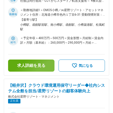
仕事
社後は同行巡回・OJTからスタート／転居支援有～ ※株式会社
の価値を創造していきたいと考えております。 「日本旅館メ
星野リゾート・アセットマネジメントへ在籍出向となります ■
ソッド」「サービスチーム」「Gan-Hoな組織」をキーワード
業務内容 固定の拠点に縛られず、北海道の広大なフィールド
＜勤務地詳細1＞OMO5小樽／㈱星野リゾート・アセットマネ
に顧客満足度、経常利益、エコロジカルポイントについて具体
を舞台に機動力を持って専門性を高めるポジションです。日々
勤務地
ジメント住所：北海道小樽市色内１丁目6-31 受動喫煙対策：
的な数値目標を掲げ、実現に向けて取り組んでいます。また
の点検や修繕対応に加え、修繕計画の立案から工事管理まで一
屋内全面禁煙＜勤務地詳細2＞界 ポロト／㈱星野リゾート・ア
【最寄り駅】
「世界に通用するホテル運営会社」を目指し、海外での事業運
貫して担当。施設ごとに異なる環境に携わりながら、中長期的
セットマネジメント住所：北海道白老郡白老町若草町1-2-
小樽駅、函館駅前駅、南小樽駅、函館駅、小樽築港駅、松風町
営にも挑戦し始めています。 変更の範囲：会社の定める業務
な視点で施設価値の維持・向上に取り組んでいただきます。 ■
1018-94 受動喫煙対策：屋内全面禁煙＜勤務地詳細3＞OMO5
駅
業務詳細 ・施設の維持管理・BM会社統括 担当施設を定期的に
函館／㈱星野リゾート・アセットマネジメント住所：北海道函
巡回し、建物や設備の状態を把握。BM会社や現地スタッフと
館市若松町24-1 受動喫煙対策：屋内全面禁煙変更の範囲：会
＜予定年収＞400万円～500万円＜賃金形態＞月給制＜賃金内
連携しながら、設備管理品質の向上や法令遵守、維持管理コス
社の定める事業所
給与
訳＞月額（基本給）：260,000円～290,000円＜月給＞
トの最適化を推進します。 ・修繕計画の策定・工事管理 現場
260,000円～290,000円＜昇給有無＞有＜残業手当＞有＜給与
状況を踏まえた修繕・改修計画の立案、見積査定、業者選定を
補足＞※評価制度により賞与・昇給は決定します。■賞与：年2
担当。工事着工後は工程・安全・品質管理を行い、計画から完
回■昇給：年1回■評価：年2回賃金はあくまでも目安の金額で
工まで一貫して携わります。 ・施設価値向上に向けた改善提
あり、選考を通じて上下する可能性があります。月給(月額)は
案 エネルギー使用量分析による省エネ施策の検討や新技術導
求人詳細を見る
固定手当を含めた表記です。
気になる
入、エリア全体の維持管理品質向上、技術指導などを通して、
施設価値向上に取り組みます。 ■入社後の流れ 入社後すぐに
すべてをお任せすることはありません。まずはリーダーとの同
行巡回やOJTを通じて各施設の特徴や設備構成、現地スタッ
【軽井沢】クラウド環境運用保守リーダー◆社内シス
フとの連携方法を学んでいただきます。将来的には修繕計画の
テム全般を担当/星野リゾートの顧客体験向上
策定やベンダーマネジメントなど、管理・計画領域を担ってい
ただくことを期待しています。 「設備を維持する」だけでな
株式会社星野リゾート・マネジメント
く、「施設をどのように維持・改善していくか」を考える立場
正社員
へ成長できる環境です。 ■サポート体制 所属組織は全国6エリ
ア・26名体制。北海道エリアは少人数ですが、全国の専門メ