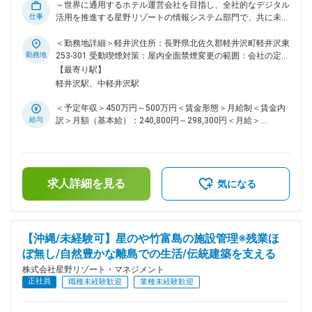
ンバーやプロジェクト支援チームと連携しながら業務を進めま
～世界に通用するホテル運営会社を目指し、全社的なデジタル
す。 チャット・電話・メールによる相談体制に加え、月1回の
仕事
活用を推進する星野リゾートの情報システム部門で、共に未来
定例ミーティングやリーダーの巡回同行があり、継続的なフォ
を創造しませんか？～ ■業務概要： 本ポジション「クラウド
ローを受けられる環境です。 ■働き方 函館・白老・小樽の3施
環境運用保守リーダー」は、その中核を担う重要な役割です。
＜勤務地詳細＞軽井沢住所：長野県北佐久郡軽井沢町軽井沢東
設を主担当として、週単位で計画的に巡回します。自身でスケ
事業成長の根幹であるマルチクラウド（AWS・GCP・Azure）
勤務地
253‐301 受動喫煙対策：屋内全面禁煙変更の範囲：会社の定め
ジュールを組み立てながら業務を進めるため、見通しを持って
環境において、障害を未然に防ぐプロアクティブな安定供給機
る事業所
【最寄り駅】
働くことが可能です。現地対応が不要な日は在宅勤務（月9日
能（守り）を盤石なものにしつつ、コスト最適化やプロセス改
軽井沢駅、中軽井沢駅
まで）が利用可能。転居を伴う場合は規定に基づき引越費用を
善を通じて事業変革のカタリスト（攻め）となることを期待し
支給します。 変更の範囲：会社の定める業務
ます。インフラ、開発、ビジネス部門など、多様なステークホ
＜予定年収＞450万円～500万円＜賃金形態＞月給制＜賃金内
ルダーと連携しながら、当社のクラウド活用の未来を共に創造
給与
訳＞月額（基本給）：240,800円～298,300円＜月給＞
する仲間を求めています。 ■業務詳細： 自社で利用するマル
240,800円～298,300円＜昇給有無＞有＜残業手当＞有＜給与
チクラウド（AWS・GCP・Azure）環境の運用保守業務を統括
補足＞■昇給：年1回■月額（基本給）に資産形成給（50,000
し、以下の領域を横断して安定稼働と継続的な改善活動を推進
円）が含まれます。賃金はあくまでも目安の金額であり、選考
していただきます。 ◎プロアクティブな安定運用の構築 ・
を通じて上下する可能性があります。月給(月額)は固定手当を
TerraformなどによるIaC管理と自動化の推進 ・OS・ミドルウ
求人詳細を見る
含めた表記です。
気になる
ェアのバージョン管理およびアップデート計画の実行 ・
Datadog・CloudWatch等を用いた高度な監視設計と予兆検知
・障害発生時の迅速対応、原因分析、恒久対策の実施 ◎事業
成長を支える運用最適化 ・セキュリティ基準に沿ったクラウ
【沖縄/未経験可】星のや竹富島の施設管理※残業ほ
ド構成管理と効率的な脆弱性対応プロセスの構築 ・パフォー
ぼ無し/自然豊かな離島での生活/伝統建築を支える
マンス分析によるボトルネック可視化と改善提案 ◎FinOpsに
よる戦略的コスト最適化 ・利用料のモニタリングとコスト削
株式会社星野リゾート・マネジメント
減施策の企画・実行 ・事業部と連携した予算管理とレポーテ
正社員
職種未経験歓迎
業種未経験歓迎
ィング ■当社について： 「Global Competitive Hotel
Management Company」 星野リゾートグループは“ホテル運