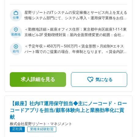
Competitive Hotel Management Company」 星野リゾートグル
ープは“ホテル運営の変革者”になるべく、これまでの常識にと
らわれない新たなリゾート運営の仕組みを築き独自の価値を創
星野リゾートのITシステムの安定稼働とサービス向上を支える
造していきたいと考えております。 「日本旅館メソッド」
仕事
情報システム部門にて、システム導入・運用保守業務をお任せ
「サービスチーム」「Gan-Hoな組織」をキーワードに顧客満
します。 ■業務概要： デジタルがあらゆる顧客体験や業務プ
足度、経常利益、エコロジカルポイントについて具体的な数値
ロセスの前提となる現代で、星野リゾートは世界で通用するホ
＜勤務地詳細＞銀座オフィス住所：東京都中央区銀座1-11-1東
目標を掲げ、実現に向けて取り組んでいます。また「世界に通
テル運営会社を目指して、全社的なデジタル活用を推進してい
勤務地
京橋ビル2F 受動喫煙対策：屋内全面禁煙変更の範囲：会社の
用するホテル運営会社」を目指し、海外での事業運営にも挑戦
ます。 クラウド化が加速する中、セキュリティや安定稼働へ
定める事業所（リモートワーク含む）
し始めています。 変更の範囲：会社の定める業務
の対応力も求められます。自社開発・SaaSを問わず多様な業
＜予定年収＞450万円～500万円＜賃金形態＞月給制※エキス
務システムの運用保守に加え、ノーコード・ローコードツール
給与
パート職でのご提案の場合、年俸制となります。＜賃金内訳＞
を用いたシステム開発も担当いただきます。 ■業務詳細： ・
月額（基本給）：262,400円～291,300円＜月給＞262,400円
アプリケーション、サーバー、データベースなどのITインフラ
～291,300円＜昇給有無＞有＜残業手当＞有＜給与補足＞■昇
の運用保守 ・障害発生時の迅速な対応、原因究明、再発防止
給：年1回■月額（基本給）に資産形成給（50,000円）が含ま
策の立案・実行 ・運用マニュアルや管理資料の作成・更新 ・
れます。※スキル、経験に応じて、エキスパート職（年俸)もし
求人詳細を見る
SaaS選定、導入、運用設計 ・システム開発部門と連携した自
くはプレイヤー職(月給)で給与をご提示します。賃金はあくま
気になる
社開発アプリケーションの運用保守 ・全国各地の宿泊施設や
でも目安の金額であり、選考を通じて上下する可能性がありま
バック部門へのITシステム導入展開の推進 ・ノーコード・ロ
す。月給(月額)は固定手当を含めた表記です。
ーコードツールを用いた業務アプリケーション開発 ・社員の
IT人材化支援 ★安定的で生産性高いIT業務基盤の運用を目指
【銀座】社内IT運用保守担当◆主にノーコード・ロー
し、自社/他社開発のシステムの導入・運用保守・改善を通じ
コードアプリを担当/顧客体験向上と業務効率化に貢
て、顧客体験向上と業務効率化に貢献するIT運用保守担当者を
献
募集します。 ★世界に通用するホテル運営会社を目指し、全
社的なデジタル活用を推進する星野リゾートの情報システム部
株式会社星野リゾート・マネジメント
門で、共に未来を創造しませんか？ ■当社について： 「Global
正社員
業種未経験歓迎
Competitive Hotel Management Company」 星野リゾートグル