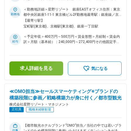
ラデハのマリンスポーツなどを身近に楽しむことができます。
30時間程度)／海外出張あり】 台湾市場を対象としたPR活動、
また、有休を利用し月に1回程度帰省をしている従業員もおり
メディアリレーションの構築・運営、プレスリリースの配信、
＜勤務地詳細＞星野リゾート 銀座EASTオフィス住所：東京
ます。 ■組織構成 ホテル全体：約120名 ∟サービス職：約8割
現地イベントの企画、取材対応などを通じて、星野リゾートの
勤務地
都中央区銀座1-11-1 東京橋ビル2F勤務地最寄駅：銀座線／京
∟エキスパート(PR／総務／FM)：約2割 ∟FM(配属部署)＝専
各ブランドの認知拡大を狙います。 グローバルマーケティン
橋駅受動喫煙対策：敷地内全面禁煙変更の範囲：会社の定める
【最寄り駅】
グチームには海外出身のメンバーも多く在籍しており、ターゲ
任1名／兼任1名 変更の範囲：会社の定める業務
事業所
宝町駅(東京都)、京橋駅(東京都)、銀座一丁目駅
ット市場でのご経歴や知見を存分に活かせる環境です。 業務
の幅が広く、多様な価値観が交錯する環境であるため、専門知
＜予定年収＞400万円～500万円＜賃金形態＞月給制＜賃金内
識だけでなく、タフさ（心身のタフネス）や異文化受容力、柔
給与
訳＞月額（基本給）：240,000円～272,400円その他固定手当/
軟性も求められるやりがいのあるポジションです。 ■業務内容
月：50,000円＜月給＞290,000円～322,400円＜昇給有無＞有
・台湾市場向けのPR活動全般 ・パートナー企業や提携先との
＜残業手当＞有＜給与補足＞■昇給：年1回■月額に資産形成給
業務連携 ・海外メディア訪問、現地イベントへの参加・運営
（50,000円）が含まれます。賃金はあくまでも目安の金額で
・台湾向けコンテンツの企画・制作 ■業務の一例 ・台湾のイ
あり、選考を通じて上下する可能性があります。月給(月額)は
ンフルエンサーからのタイアップ・宿泊依頼への対応 ・台湾
求人詳細を見る
固定手当を含めた表記です。
気になる
現地でのメディア向け発表会・プレスキットの運営 ・台湾向
けプレスリリースの作成・配信 ・台湾の最新トレンドや市場
情報の日本国内施設へのフィードバック （変更の範囲：会社
の定める業務）" ■組織構成：全7名 ・部門責任者 ・エージェ
≪OMO担当≫セールスマーケティング※ブランドの
ント担当1名(部門責任者が兼任)：〇→こちらの営業担当の募
構築段階に参画／戦略構築力が身に付く／都市型観光
集です。 ・プロモーション5名：ブランディングメイン ※様々
な国出身のメンバーで構成されております。 ※メンバーは30代
株式会社星野リゾート・マネジメント
中心です。 変更の範囲：会社の定める業務
正社員
職種未経験歓迎
【都市観光ホテルブランド”OMO”担当／当社の中では若いブラ
仕事
ンドのため構築段階に参画いただけます／テンションあがる