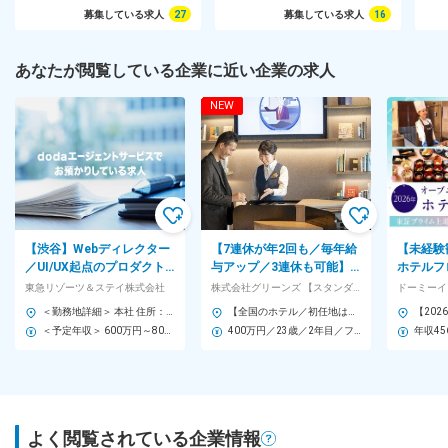
募集している求人
27
募集している求人
16
あなたが閲覧している企業に近い企業の求人
NEW
【渋谷】Webディレクター
【7連休が年2回も／毎年給
【未経験
／UI/UX起点のプロダクト
与アップ／3連休も可能】
ホテルフ
改善を牽引◆土日祝休み／
全国各地にあるホテルにて
トラン業
東急リゾーツ＆ステイ株式会社
株式会社グリーンズ 【スタンダード市場】
在宅勤務あり
フロント業務をお任せ！
す。
＜勤務地詳細＞ 本社 住所：東京都渋谷区道玄坂1-10-8 渋谷道玄坂東急ビル 受動喫煙対策：屋内全面禁煙 変更の範囲：会社の定める事業所（リモートワーク含む）
【全国のホテル／初任地は希望考慮／一部マイカー通勤可】★引っ越し支援あり（借上社宅・住宅補助）※社内規定有 ＜チョイスブランドホテル＞ 北海道 東北（青森県・岩手県・秋田県・宮城県・山形県・福島県） 関東（茨城県・栃木県・群馬県・千葉県・東京都・神奈川県） 中部（新潟県・富山県・石川県・福井県・山梨県・長野県・岐阜県・静岡県・愛知県・三重県） 関西（滋賀県・京都府・大阪府・兵庫県・奈良県・和歌山県） 中国・四国（岡山県・広島県・山口県・高知県・香川県・愛媛県） 九州・沖縄（福岡県・佐賀県・熊本県・長崎県・宮崎県・鹿児島県・沖縄県） ＜オリジナルブランドホテル＞ 関西（滋賀県） 甲信越・北陸（新潟県・石川県・福井県・富山県） 東海（三重県・愛知県・岐阜県） ★北海道・福井・新潟・長野・石川・富山・奈良を中心に採用強化中 ★2026年6月に北海道千歳、7月には大阪市北区（梅田）に新店舗をオープン予定！ 2027年度も多数の出店が確定しており、順調に事業を拡大しています。 ※受動喫煙対策有（施設による）
＜予定年収＞ 600万円～800万円 ＜賃金形態＞ 月給制 ＜賃金内訳＞ 月額（基本給）：394,000円～526,000円 ＜月給＞ 394,000円～526,000円 ＜昇給有無＞ 有 ＜残業手当＞ 有 賃金はあくまでも目安の金額であり、選考を通じて上下する可能性があります。 月給(月額)は固定手当を含めた表記です。
400万円／23歳／2年目／フロントスタッフ／月給23万9200円+賞与+手当
よく閲覧されている企業情報