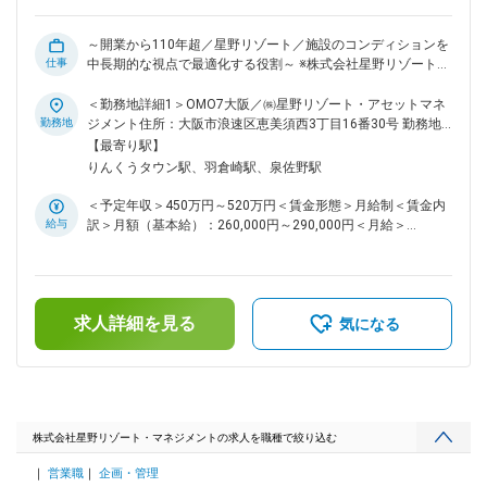
ト・電話・メールによる相談体制に加え、月1回の定例ミーテ
ィングやリーダーの巡回同行があり、継続的なフォローを受け
～開業から110年超／星野リゾート／施設のコンディションを
られる環境です。 ■働き方 函館・白老・小樽の3施設を主担当
仕事
中長期的な視点で最適化する役割～ ※株式会社星野リゾート・
として、週単位で計画的に巡回します。自身でスケジュールを
アセットマネジメントへ在籍出向となります。 ■業務内容：
組み立てながら業務を進めるため、見通しを持って働くことが
お客様が滞在を楽しむ施設環境を安全に維持すること、そして
＜勤務地詳細1＞OMO7大阪／㈱星野リゾート・アセットマネ
可能です。現地対応が不要な日は在宅勤務（月9日まで）が利
快適な空間を安定的に提供することなくして、リゾート運営は
勤務地
ジメント住所：大阪市浪速区恵美須西3丁目16番30号 勤務地
用可能。転居を伴う場合は規定に基づき引越費用を支給しま
成り立ちません。 日々の地道な設備点検や修繕対応を積み重
最寄駅：JR線／新今宮駅受動喫煙対策：屋内全面禁煙＜勤務
【最寄り駅】
す。 変更の範囲：会社の定める業務
ね、施設を長く大切に「育て、作り込んでいく」やりがいのあ
地詳細2＞OMO関西空港／星野リゾート・アセットマネジメン
りんくうタウン駅、羽倉崎駅、泉佐野駅
る仕事です。 配属エリアの担当施設を定期的に巡回し、現場
ト住所：大阪府泉佐野市りんくう往来北1-833 勤務地最寄駅：
の状況に基づいた「修繕計画の策定」から「実行管理」までを
JR南海電鉄線／りんくうタウン駅受動喫煙対策：屋内全面禁
＜予定年収＞450万円～520万円＜賃金形態＞月給制＜賃金内
主導。施設のコンディションを中長期的な視点で最適化する役
煙変更の範囲：会社の定める事業所
給与
訳＞月額（基本給）：260,000円～290,000円＜月給＞
割を担っていただきます。 ■業務詳細： ・施設巡回、BM会社
260,000円～290,000円＜昇給有無＞有＜残業手当＞有＜給与
および現地スタッフとの連携・統括 └担当施設の定期巡回によ
補足＞※評価制度により賞与・昇給は決定します。■賞与：年2
る現状把握と不具合箇所の特定 └現地スタッフと密に連携し、
回■昇給：年1回■評価：年2回賃金はあくまでも目安の金額で
トラブル時の技術的助言や早期復旧のサポート └点検報告の精
あり、選考を通じて上下する可能性があります。月給(月額)は
査と品質改善・遵法性の担保、コストの適正化 ・修繕計画の
求人詳細を見る
固定手当を含めた表記です。
気になる
策定と管理 └現場状況に即した「修繕計画」の立案・策定 └計
画に基づく仕様策定、見積精査、適切な業者選定 └工事着工か
ら完工までの工程・安全・品質のマネジメント ※大規模プロジ
ェクトについては、専門部署と連携しながら現場側の担当とし
て推進をサポートします。 ・環境・品質の標準化 └エネルギ
ー使用量のデータ分析に基づく、省エネ提案およびSDGsに配
株式会社星野リゾート・マネジメントの求人を職種で絞り込む
慮した新技術の導入検討 └エリア内の維持管理品質の標準化、
営業職
企画・管理
および現地スタッフへの実務的な技術指導 ■チーム体制・サポ