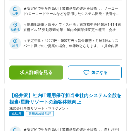
ープは“ホテル運営の変革者”になるべく、これまでの常識にと
らわれない新たなリゾート運営の仕組みを築き独自の価値を創
★安定的で生産性高いIT業務基盤の運用を目指し、ノーコー
造していきたいと考えております。 「日本旅館メソッド」
仕事
ド/ローコードツールなどを活用したシステム開発・改善を通
「サービスチーム」「Gan-Hoな組織」をキーワードに顧客満
じて、顧客体験向上と業務効率化に貢献するIT運用保守担当者
足度、経常利益、エコロジカルポイントについて具体的な数値
を募集します。 ★世界に通用するホテル運営会社を目指し、
＜勤務地詳細＞銀座オフィス住所：東京都中央区銀座1-11-1東
目標を掲げ、実現に向けて取り組んでいます。また「世界に通
全社的なデジタル活用を推進する星野リゾートの情報システム
勤務地
京橋ビル2F 受動喫煙対策：屋内全面禁煙変更の範囲：会社の
用するホテル運営会社」を目指し、海外での事業運営にも挑戦
部門で、共に未来を創造しませんか？ 星野リゾートのITシス
定める事業所（リモートワーク含む）
し始めています。 変更の範囲：会社の定める業務
テムの安定稼働とサービス向上を支える情報システム部門に
＜予定年収＞450万円～500万円＜賃金形態＞月給制※エキス
て、kintoneなどのノーコードツールを用いた業務改善、顧客
給与
パート職でのご提案の場合、年俸制となります。＜賃金内訳＞
体験の改善に特化した業務をお任せします。 ■業務概要： デ
月額（基本給）：262,400円～291,300円＜月給＞262,400円
ジタルがあらゆる顧客体験や業務プロセスの前提となる現代
～291,300円＜昇給有無＞有＜残業手当＞有＜給与補足＞■昇
で、星野リゾートは世界で通用するホテル運営会社を目指し
給：年1回■月額（基本給）に資産形成給（50,000円）が含ま
て、全社的なデジタル活用を推進しています。クラウド化が加
れます。※スキル、経験に応じて、エキスパート職（年俸)もし
求人詳細を見る
速する中、セキュリティや安定稼働への対応力も求められま
くはプレイヤー職(月給)で給与をご提示します。賃金はあくま
気になる
す。 自社開発・SaaSを問わず多様な業務システムの運用保守
でも目安の金額であり、選考を通じて上下する可能性がありま
に加え、ノーコード・ローコードツールを用いたシステム開発
す。月給(月額)は固定手当を含めた表記です。
も担当いただきます。 ホテル運営にとどまらず、事業会社の
IT部門の未来のあるべき姿を共に創造する仲間を募集します。
【軽井沢】社内IT運用保守担当◆社内システム全般を
■業務詳細： 星野リゾートのITシステムの安定稼働とサービス
担当/星野リゾートの顧客体験向上
向上を支える情報システム部門にて、kintoneなどのノーコー
株式会社星野リゾート・マネジメント
ドツールを用いた業務改善、顧客体験の改善に特化した業務を
正社員
お任せします。 ＜業務の一例＞ ・kintoneなどのノーコードア
業種未経験歓迎
プリケーションの運用保守 ・障害発生時の迅速な対応 原因究
明 再発防止策の立案・実行 ■当社について： 「Global
Competitive Hotel Management Company」 星野リゾートグル
★安定的で生産性高いIT業務基盤の運用を目指し、自社/他社