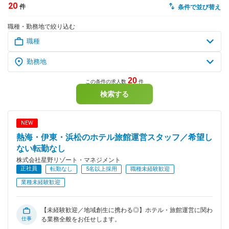
20
件
条件で並び替え
dodaチャットサポート
職種・勤務地で絞り込む
対応時間：10:00～22:00(日曜・年末年始を除く)
自動案内は24時間365日対応
転職の「モヤモヤ」、一人で悩まず
気軽に相談してみませんか？
dodaの使い方は？
今の仕事を続けるべき？
20
この条件の求人数
件
検索する
ヘルプ
サイトマップ
NEW
熱海・伊東・浜松のホテル旅館運営スタッフ／希望し
ない転勤なし
株式会社星野リゾート・マネジメント
正社員
転勤なし
5名以上採用
職種未経験歓迎
業種未経験歓迎
【未経験歓迎／地域創生に携わる◎】ホテル・旅館運営に関わ
仕事
る業務全般をお任せします。