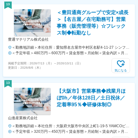
可能性があります。月給(月額)は固定手当を含めた表記です。
13
＜豊田通商グループで安定×成長
＞【名古屋／在宅勤務可】営業
事務（販売管理等）☆フレック
ス制◆転勤なし
豊通マテリアル株式会社
＜勤務地詳細＞本社住所：愛知県名古屋市中村区名駅4-11-27 シンフォ
ニー豊田ビル14F勤務地最寄駅：JR東海道本線／名古屋駅受動喫煙対
＜予定年収＞480万円～600万円＜賃金形態＞月給制＜賃金内訳＞月額
策：屋内全面禁煙変更の範囲：会社の定める事業所（リモートワーク含
（基本給）：228,700円～250,000円その他固定手当/月：3,000円＜月
掲載予定期間：
2026/7/13（月）
～
2026/10/11（日）
む）
給＞231,700円～253,000円＜昇給有無＞有＜残業手当＞有＜給与補足
更新日：
2026/8/6（木）
＞※経験やスキルを考慮して決定します。■賞与実績：年2回■昇給：年1
気になる
回（4月）賃金はあくまでも目安の金額であり、選考を通じて上下する
可能性があります。月給(月額)は固定手当を含めた表記です。
13
【大阪市】営業事務◆残業月ほ
ぼ0h／年休128日／土日祝休／
定着率95％◆研修体制◎
山進産業株式会社
＜勤務地詳細＞本社住所：大阪府大阪市中央区上町1-19-5 YAMCOビル
勤務地最寄駅：各線／谷町六丁目駅受動喫煙対策：屋内全面禁煙変更の
＜予定年収＞320万円～450万円＜賃金形態＞月給制＜賃金内訳＞月額
範囲：無
（基本給）：200,000円～240,000円＜月給＞200,000円～240,000円＜