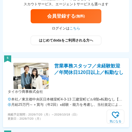
スカウトサービス、エージェントサービスも選べます
会員登録する
(無料)
ログインは
こちら
はじめてdodaをご利用される方へ
5
営業事務スタッフ／未経験歓迎
／年間休日120日以上／転勤なし
タイホウ商事株式会社
本社／東京都中央区日本橋室町4-3-13 三建室町ビル9階※転勤なし【ア
クセス】JR各線「神田駅」「新日本橋駅」徒歩4分東京メトロ各線「三
月給25万円～＋賞与（年2回）※経験・能力を考慮し、当社規定により
越前駅」徒歩4分
決定します※試用期間中（3ヶ月間）は月給23万円となります
掲載予定期間：
2026/7/20（月）
～
2026/10/18（日）
更新日：
2026/7/20（月）
気になる