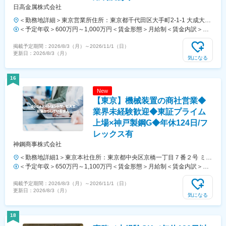
日高金属株式会社
＜勤務地詳細＞東京営業所住所：東京都千代田区大手町2-1-1 大成大手
町ビル7階受動喫煙対策：屋内全面禁煙変更の範囲：会社の定める事業
＜予定年収＞600万円～1,000万円＜賃金形態＞月給制＜賃金内訳＞月
所
額（基本給）：300,000円～450,000円その他固定手当/月：100,000円
掲載予定期間：
2026/8/3（月）
～
2026/11/1（日）
～150,000円＜月給＞400,000円～600,000円＜昇給有無＞有＜残業手
更新日：
2026/8/3（月）
当＞無＜給与補足＞※給与詳細は経験・能力を考慮し、相談の上決定し
気になる
ます。■賞与：2回■昇給：1回賃金はあくまでも目安の金額であり、選
考を通じて上下する可能性があります。月給(月額)は固定手当を含めた
16
表記です。
New
【東京】機械装置の商社営業◆
業界未経験歓迎◆東証プライム
上場×神戸製鋼G◆年休124日/フ
レックス有
神鋼商事株式会社
＜勤務地詳細1＞東京本社住所：東京都中央区京橋一丁目７番２号 ミュ
ージアムタワー京橋 10 階・11 階・12 階勤務地最寄駅：JR山手線／東
＜予定年収＞650万円～1,100万円＜賃金形態＞月給制＜賃金内訳＞月
京駅受動喫煙対策：屋内全面禁煙＜勤務地詳細2＞神戸製鋼所/東京本社
額（基本給）：330,000円～600,000円＜月給＞330,000円～600,000円
掲載予定期間：
2026/8/3（月）
～
2026/11/1（日）
住所：東京都港区高輪2丁目22番1号 TAKANAWA GATEWAY CITY 受動
＜昇給有無＞有＜残業手当＞有＜給与補足＞■昇給：年1回（4月）■賞
更新日：
2026/8/3（月）
喫煙対策：屋内全面禁煙変更の範囲：会社の定める事業所（リモートワ
与：年2回（6月、12月）賃金はあくまでも目安の金額であり、選考を
気になる
ーク含む）
通じて上下する可能性があります。月給(月額)は固定手当を含めた表記
です。
18