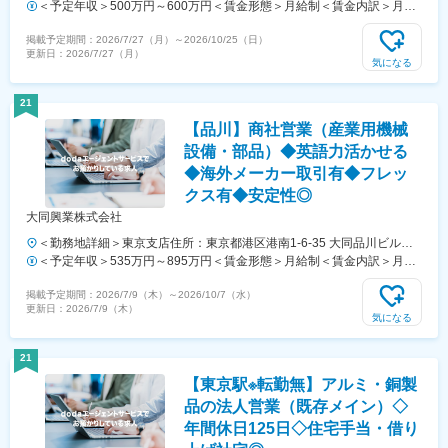
ル7階受動喫煙対策：屋内全面禁煙変更の範囲：会社の定める事業所
＜予定年収＞500万円～600万円＜賃金形態＞月給制＜賃金内訳＞月額
（リモートワーク含む）
（基本給）：312,500円～375,000円＜月給＞312,500円～375,000円＜
掲載予定期間：
2026/7/27（月）
～
2026/10/25（日）
昇給有無＞有＜残業手当＞有＜給与補足＞※賃金は経験スキルを考慮の
更新日：
2026/7/27（月）
上、決定します。■賞与：年2回（昨年度実績：4～4.5ヶ月／年)■昇
気になる
給：年1回（4月）賃金はあくまでも目安の金額であり、選考を通じて
上下する可能性があります。月給(月額)は固定手当を含めた表記です。
21
【品川】商社営業（産業用機械
設備・部品）◆英語力活かせる
◆海外メーカー取引有◆フレッ
クス有◆安定性◎
大同興業株式会社
＜勤務地詳細＞東京支店住所：東京都港区港南1-6-35 大同品川ビル勤
務地最寄駅：JR・京急線／品川駅受動喫煙対策：屋内喫煙可能場所あ
＜予定年収＞535万円～895万円＜賃金形態＞月給制＜賃金内訳＞月額
り変更の範囲：会社の定める事業所
（基本給）：312,500円～503,800円＜月給＞312,500円～503,800円＜
掲載予定期間：
2026/7/9（木）
～
2026/10/7（水）
昇給有無＞有＜残業手当＞有＜給与補足＞予定年収はあくまでも目安の
更新日：
2026/7/9（木）
金額であり、選考を通じて上下する可能性があります。■昇給：あり■
気になる
賞与：年2回（7月、12月）■平均年収：下記は目安の金額且つ、順当に
昇格していった場合30代：700万円程度40代：1,030万円程度賃金はあ
21
くまでも目安の金額であり、選考を通じて上下する可能性があります。
【東京駅※転勤無】アルミ・銅製
月給(月額)は固定手当を含めた表記です。
品の法人営業（既存メイン）◇
年間休日125日◇住宅手当・借り