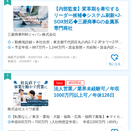
6
【内部監査】変革期を牽引する
リーダー候補◆システム刷新×J-
SOX対応◆三菱商事Gの金属系
専門商社
三菱商事RtMジャパン株式会社
＜勤務地詳細＞本社住所：東京都千代田区丸の内2-7-2 JPタワー27F勤
務地最寄駅：JR線／東京駅受動喫煙対策：屋内全面禁煙変更の範囲：
＜予定年収＞867万円～1,244万円＜賃金形態＞月給制＜賃金内訳＞月
会社の定める事業所（リモートワーク含む）
額（基本給）：534,000円～727,000円＜月給＞534,000円～727,000円
掲載予定期間：
2026/7/30（木）
～
2026/10/28（水）
＜昇給有無＞有＜残業手当＞有＜給与補足＞■昇給：年1回■賞与：年2
更新日：
2026/8/7（金）
回■別途役職手当あり賃金はあくまでも目安の金額であり、選考を通じ
気になる
て上下する可能性があります。月給(月額)は固定手当を含めた表記で
す。
7
締切間近
New
法人営業／業界未経験可／年収
1000万円以上可／年休126日
株式会社エイワ産業
【転勤なし／東京・愛知・大阪・福島・広島・福岡で募集】★マイカー
通勤OK ★U・Iターン歓迎 ★直行直帰OK■本社福岡県福岡市博多区東那
年収600万円～700万円（入社時想定年収） 年収1200万円（40代）
珂2-1-8■東京支店東京都港区芝1-12-7 芝一丁目ビル4階■中部支店愛知