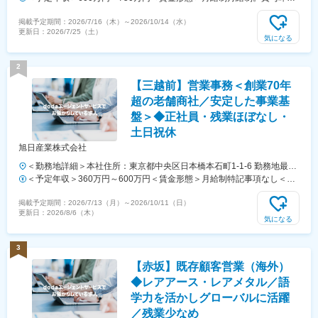
策：屋内全面禁煙変更の範囲：会社の定める事業所（リモートワーク含
支給実績6.7ヶ月分。＜賃金内訳＞月額（基本給）：300,000円～
掲載予定期間：
2026/7/16（木）
～
2026/10/14（水）
む）
410,000円＜月給＞300,000円～410,000円＜昇給有無＞有＜残業手当
更新日：
2026/7/25（土）
＞有＜給与補足＞賞与は直近3年間の平均で6.5か月分支給として計算。
気になる
全社平均である20時間分の時間外手当含む。時間外手当は1分単位で支
給。賃金はあくまでも目安の金額であり、選考を通じて上下する可能性
2
があります。月給(月額)は固定手当を含めた表記です。
【三越前】営業事務＜創業70年
超の老舗商社／安定した事業基
盤＞◆正社員・残業ほぼなし・
土日祝休
旭日産業株式会社
＜勤務地詳細＞本社住所：東京都中央区日本橋本石町1-1-6 勤務地最寄
駅：東京メトロ 半蔵門線線／三越前駅受動喫煙対策：屋内全面禁煙変
＜予定年収＞360万円～600万円＜賃金形態＞月給制特記事項なし＜賃
更の範囲：会社の定める事業所
金内訳＞月額（基本給）：250,000円～330,000円＜月給＞250,000円
掲載予定期間：
2026/7/13（月）
～
2026/10/11（日）
～330,000円＜昇給有無＞有＜残業手当＞有＜給与補足＞■昇給：年1回
更新日：
2026/8/6（木）
■賞与：年2回■残業代は1分単位で支給賃金はあくまでも目安の金額で
気になる
あり、選考を通じて上下する可能性があります。月給(月額)は固定手当
を含めた表記です。
3
【赤坂】既存顧客営業（海外）
◆レアアース・レアメタル／語
学力を活かしグローバルに活躍
／残業少なめ