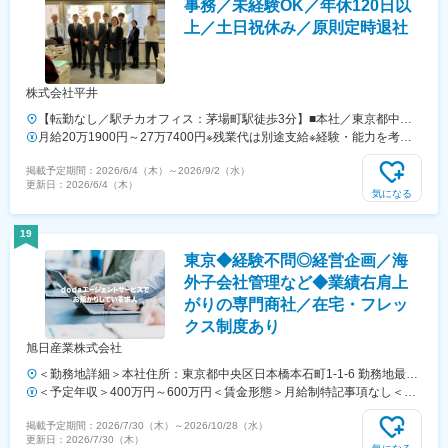
事務／未経験OK／年休120日以
上／土日祝休み／原則定時退社
株式会社平井
【転勤なし／駅チカオフィス：茅場町駅徒歩3分】■本社／東京都中央
区日本橋茅場町二丁目17番9号 ＜アクセス＞東京メトロ 東西線・日比
月給20万1900円～27万7400円※残業代は別途支給※経験・能力を考慮
谷線「茅場町駅」から3番出口を出て徒歩3分 ※受動喫煙防止対策：あり
し決定します
掲載予定期間：
2026/6/4（木）
～
2026/9/2（水）
（敷地内全面禁煙）
更新日：
2026/6/4（木）
気になる
19
東京◆経験不問◎経営企画／海
外子会社管理など◆業績右肩上
がりの専門商社／在宅・フレッ
クス制度あり
旭日産業株式会社
＜勤務地詳細＞本社住所：東京都中央区日本橋本石町1-1-6 勤務地最寄
駅：JR線／東京駅受動喫煙対策：屋内全面禁煙変更の範囲：会社の定
＜予定年収＞400万円～600万円＜賃金形態＞月給制特記事項なし＜賃
める事業所（リモートワーク含む）
金内訳＞月額（基本給）：238,000円～358,000円＜月給＞238,000円
掲載予定期間：
2026/7/30（木）
～
2026/10/28（水）
～358,000円＜昇給有無＞有＜残業手当＞有＜給与補足＞※上記年収は
更新日：
2026/7/30（木）
想定であり、選考を通じて決定いたします。■昇給：年1回■賞与：年2