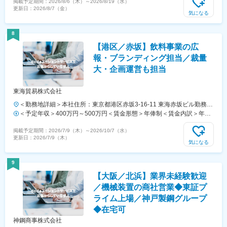
掲載予定期間：
2026/8/6（木）
～
2026/8/19（水）
県名古屋市中村区則武1-19-13 KSビル7階■関西支店大阪府大阪市淀川
更新日：
2026/8/7（金）
区西宮原2-2-2 ゆめっせ新大阪4階6号■福島営業所福島県双葉郡広野町
気になる
大字下浅見川字広長44-3 広野みらいオフィス4階■広島営業所広島県広
島市東区上大須賀町4-2 香取第一ビル402■久留米リサイクルセンター
8
福岡県久留米市善導寺町木塚35-5■広川リサイクルセンター福岡県八女
【港区／赤坂】飲料事業の広
郡広川町大字藤田1568-1※受動喫煙防止対策あり（オフィス禁煙）
報・ブランディング担当／裁量
大・企画運営も担当
東海貿易株式会社
＜勤務地詳細＞本社住所：東京都港区赤坂3-16-11 東海赤坂ビル勤務地
最寄駅：東京メトロ線／赤坂見附駅受動喫煙対策：敷地内全面禁煙変更
＜予定年収＞400万円～500万円＜賃金形態＞年俸制＜賃金内訳＞年額
の範囲：会社の定める事業所
（基本給）：4,000,000円～5,000,000円固定残業手当/月：22,400円～
掲載予定期間：
2026/7/9（木）
～
2026/10/7（水）
24,900円（固定残業時間10時間0分/月）超過した時間外労働の残業手
更新日：
2026/7/9（木）
当は追加支給＜月額＞355,733円～441,566円（12分割）（一律手当を
気になる
含む）＜昇給有無＞無＜残業手当＞有＜給与補足＞年収は相談可能で
す。賃金はあくまでも目安の金額であり、選考を通じて上下する可能性
9
があります。月給(月額)は固定手当を含めた表記です。
【大阪／北浜】業界未経験歓迎
／機械装置の商社営業◆東証プ
ライム上場／神戸製鋼グループ
◆在宅可
神鋼商事株式会社