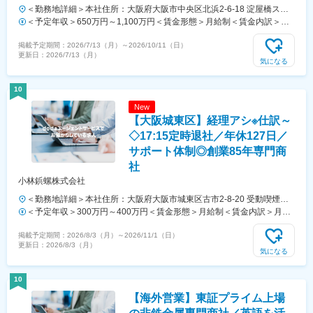
＜勤務地詳細＞本社住所：大阪府大阪市中央区北浜2-6-18 淀屋橋スク
エア受動喫煙対策：敷地内喫煙可能場所あり変更の範囲：全国の当社拠
＜予定年収＞650万円～1,100万円＜賃金形態＞月給制＜賃金内訳＞月
点（リモートワーク含む）
額（基本給）：330,000円～600,000円＜月給＞330,000円～600,000円
掲載予定期間：
2026/7/13（月）
～
2026/10/11（日）
＜昇給有無＞有＜残業手当＞有＜給与補足＞※予定年収はあくまでも目
更新日：
2026/7/13（月）
安の金額であり、選考を通じて変動する可能性があります。■昇給：年
気になる
1回（4月）■賞与：年2回（6月、12月）賃金はあくまでも目安の金額
であり、選考を通じて上下する可能性があります。月給(月額)は固定手
10
当を含めた表記です。
New
【大阪城東区】経理アシ※仕訳～
◇17:15定時退社／年休127日／
サポート体制◎創業85年専門商
社
小林鋲螺株式会社
＜勤務地詳細＞本社住所：大阪府大阪市城東区古市2-8-20 受動喫煙対
策：屋内全面禁煙変更の範囲：会社の定める事業所
＜予定年収＞300万円～400万円＜賃金形態＞月給制＜賃金内訳＞月額
（基本給）：180,000円～230,000円固定残業手当/月：30,000円～
掲載予定期間：
2026/8/3（月）
～
2026/11/1（日）
40,000円（固定残業時間20時間0分/月）超過した時間外労働の残業手
更新日：
2026/8/3（月）
当は追加支給＜月給＞210,000円～270,000円（一律手当を含む）＜昇
気になる
給有無＞有＜残業手当＞有＜給与補足＞■昇給：有■賞与：有（年2回）
賃金はあくまでも目安の金額であり、選考を通じて上下する可能性があ
10
ります。月給(月額)は固定手当を含めた表記です。
【海外営業】東証プライム上場