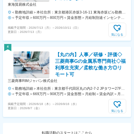
東海貿易株式会社
＜勤務地詳細＞本社住所：東京都港区赤坂3-16-11 東海赤坂ビル勤務地
最寄駅：東京メトロ線／赤坂見附駅受動喫煙対策：敷地内全面禁煙変更
＜予定年収＞600万円～800万円＜賃金形態＞月給制別途インセンティ
の範囲：会社の定める事業所
ブあり＜賃金内訳＞月額（基本給）：500,000円～666,000円＜月給＞
掲載予定期間：
2026/7/13（月）
～
2026/10/11（日）
500,000円～666,000円＜昇給有無＞有＜残業手当＞有賃金はあくまで
更新日：
2026/7/13（月）
も目安の金額であり、選考を通じて上下する可能性があります。月給
気になる
(月額)は固定手当を含めた表記です。
4
【丸の内】人事／研修・評価◇
三菱商事Gの金属系専門商社◇福
利厚生充実／柔軟な働き方◎リ
モート可
三菱商事RtMジャパン株式会社
＜勤務地詳細＞本社住所：東京都千代田区丸の内2-7-2 JPタワー27F勤
務地最寄駅：JR線／東京駅受動喫煙対策：屋内全面禁煙変更の範囲：
＜予定年収＞669万円～908万円＜賃金形態＞月給制＜賃金内訳＞月額
会社の定める事業所（リモートワーク含む）
（基本給）：372,000円～508,000円＜月給＞372,000円～508,000円＜
掲載予定期間：
2026/6/18（木）
～
2026/9/16（水）
昇給有無＞有＜残業手当＞有＜給与補足＞※経験やスキルを考慮して決
更新日：
2026/8/7（金）
定します。※年収には残業20時間分が含まれております。■昇給：年1回
気になる
■賞与：年2回賃金はあくまでも目安の金額であり、選考を通じて上下
する可能性があります。月給(月額)は固定手当を含めた表記です。
転職活動のスタートはここから