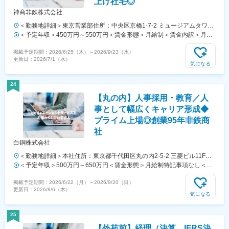
上げ社宅◎
神商非鉄株式会社
＜勤務地詳細＞東京営業部住所：中央区京橋1-7-2 ミュージアムタワー
京橋10階勤務地最寄駅：JR線／東京駅受動喫煙対策：屋内喫煙可能場
＜予定年収＞450万円～550万円＜賃金形態＞月給制＜賃金内訳＞月額
所あり変更の範囲：会社の定める事業所
（基本給）：321,400円～392,900円＜月給＞321,400円～392,900円＜
掲載予定期間：
2026/6/25（木）
～
2026/9/23（水）
昇給有無＞有＜残業手当＞有＜給与補足＞※予定年収はあくまでも目安
更新日：
2026/7/1（水）
の金額であり、選考を通じて上下する可能性があります。賃金はあくま
気になる
でも目安の金額であり、選考を通じて上下する可能性があります。月給
(月額)は固定手当を含めた表記です。
24
【丸の内】人事採用・教育／人
事として幅広くキャリア形成◆
プライム上場◎創業95年非鉄商
社
白銅株式会社
＜勤務地詳細＞本社住所：東京都千代田区丸の内2-5-2 三菱ビル11F勤
務地最寄駅：JR各線、東京メトロ丸の内線／東京駅受動喫煙対策：屋
＜予定年収＞500万円～650万円＜賃金形態＞月給制特記事項なし＜賃
内全面禁煙変更の範囲：会社の定める事業所
金内訳＞月額（基本給）：280,000円～382,700円＜月給＞280,000円
掲載予定期間：
2026/6/22（月）
～
2026/9/20（日）
～382,700円＜昇給有無＞有＜残業手当＞有＜給与補足＞※経験、能力
更新日：
2026/8/6（木）
を考慮の上、規定により決定します。昇給：年1回 4月賞与： 年 2 回
気になる
（7月、12月）会社業績、個人別業績評価にもとづく支給※初回の賞与
は寸志を支給します。(２回目から満額支給)賃金はあくまでも目安の金
25
額であり、選考を通じて上下する可能性があります。月給(月額)は固定
【外苑前】経理（決算、IFRS決