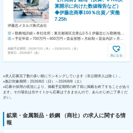
手当を含めた表記です。
算開示に向けた数値報告など）
◆伊藤忠商事100％出資／実働
7.25h
伊藤忠メタルズ株式会社
＜勤務地詳細＞本社住所：東京都港区北青山2-5-1 伊藤忠ビル勤務地最
寄駅：地下鉄銀座線／外苑前駅受動喫煙対策：屋内喫煙可能場所あり変
＜予定年収＞700万円～800万円＜賃金形態＞月給制＜賃金内訳＞月額
更の範囲：会社の定める事業所（リモートワーク含む）
（基本給）：330,000円～400,000円＜月給＞330,000円～400,000円＜
掲載予定期間：
2026/7/23（木）
～
2026/10/21（水）
昇給有無＞有＜残業手当＞有＜給与補足＞※予定年収は【残業：30H/
更新日：
2026/8/7（金）
月】で算出※詳細は前職ご経験をもとに、会社規定に従い決定します。
気になる
■昇給：年1回（7月）■賞与：年2回（6月、12月）■残業手当：1分単位
で全額支給賃金はあくまでも目安の金額であり、選考を通じて上下する
可能性があります。月給(月額)は固定手当を含めた表記です。
※求人応募完了数の多い順にランキングしています（非公開求人は除く）。
※集計対象期間：2026/8/2（日）～2026/8/8（土）
※応募や採用の状況により、掲載予定期間の終了前に掲載を終了することがあり
ます。その場合は当サイトから応募はできませんので、あらかじめご了承くだ
さい。
鉱業・金属製品・鉄鋼 （商社）
の求人に関する情
報