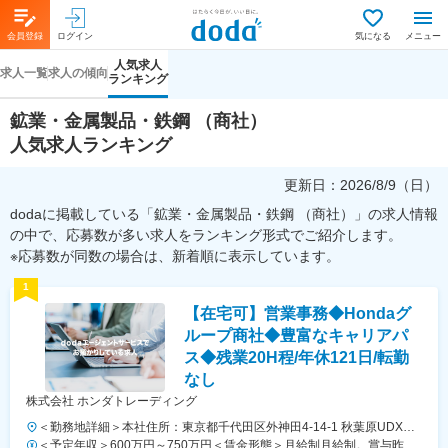
会員登録
ログイン
気になる
メニュー
人気求人
求人一覧
求人の傾向
ランキング
鉱業・金属製品・鉄鋼 （商社）
人気求人ランキング
更新日：
2026/8/9（日）
dodaに掲載している「鉱業・金属製品・鉄鋼 （商社）」の求人情報
の中で、応募数が多い求人をランキング形式でご紹介します。
※応募数が同数の場合は、新着順に表示しています。
1
【在宅可】営業事務◆Hondaグ
ループ商社◆豊富なキャリアパ
ス◆残業20H程/年休121日/転勤
なし
株式会社 ホンダトレーディング
＜勤務地詳細＞本社住所：東京都千代田区外神田4-14-1 秋葉原UDX南
ウイング18F勤務地最寄駅：JR山手線・総武線／秋葉原駅受動喫煙対
＜予定年収＞600万円～750万円＜賃金形態＞月給制月給制。賞与昨年