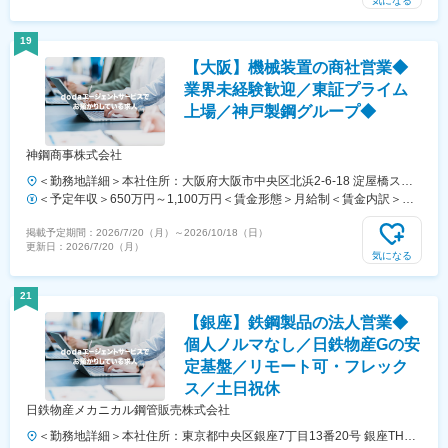
気になる
回■残業代は1分単位で支給賃金はあくまでも目安の金額であり、選考
を通じて上下する可能性があります。月給(月額)は固定手当を含めた表
19
記です。
【大阪】機械装置の商社営業◆
業界未経験歓迎／東証プライム
上場／神戸製鋼グループ◆
神鋼商事株式会社
＜勤務地詳細＞本社住所：大阪府大阪市中央区北浜2-6-18 淀屋橋スク
エア受動喫煙対策：敷地内喫煙可能場所あり変更の範囲：会社の定める
＜予定年収＞650万円～1,100万円＜賃金形態＞月給制＜賃金内訳＞月
事業所（リモートワーク含む）
額（基本給）：330,000円～600,000円＜月給＞330,000円～600,000円
掲載予定期間：
2026/7/20（月）
～
2026/10/18（日）
＜昇給有無＞有＜残業手当＞有＜給与補足＞■昇給：年1回（4月）■賞
更新日：
2026/7/20（月）
与：年2回（6月、12月）賃金はあくまでも目安の金額であり、選考を
気になる
通じて上下する可能性があります。月給(月額)は固定手当を含めた表記
です。
21
【銀座】鉄鋼製品の法人営業◆
個人ノルマなし／日鉄物産Gの安
定基盤／リモート可・フレック
ス／土日祝休
日鉄物産メカニカル鋼管販売株式会社
＜勤務地詳細＞本社住所：東京都中央区銀座7丁目13番20号 銀座THビ