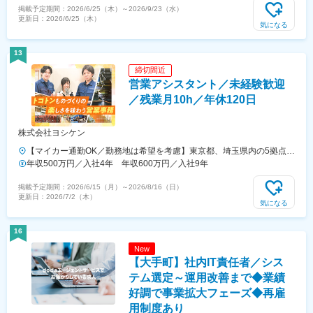
掲載予定期間：
2026/6/25（木）
～
2026/9/23（水）
昇給有無＞有＜残業手当＞有＜給与補足＞※年齢、経験などを考慮して
更新日：
2026/6/25（木）
決定します。※資格、スキル等に応じ優遇します。■昇給：年1回（4
気になる
月）■賞与：年3回（7月・12月＋決算賞与）昨年度支給実績5カ月以上
■社員の年収例：年収350万円（25歳/未経験）年収400万円（30歳）賃
13
金はあくまでも目安の金額であり、選考を通じて上下する可能性があり
締切間近
ます。月給(月額)は固定手当を含めた表記です。
営業アシスタント／未経験歓迎
／残業月10h／年休120日
株式会社ヨシケン
【マイカー通勤OK／勤務地は希望を考慮】東京都、埼玉県内の5拠点の
いずれかへの配属となります。※受動喫煙対策：屋内全面禁煙■東京本
年収500万円／入社4年 年収600万円／入社9年
社東京都板橋区小豆沢4-24-26■川越事業所（芳野台工業団地内）埼玉
掲載予定期間：
2026/6/15（月）
～
2026/8/16（日）
県川越市芳野台1-103-26■戸田工場埼玉県戸田市笹目北町8-4■戸田営業
更新日：
2026/7/2（木）
所埼玉県戸田市笹目北町2-6■新座営業所埼玉県新座市菅沢1-8-48
気になる
16
New
【大手町】社内IT責任者／シス
テム選定～運用改善まで◆業績
好調で事業拡大フェーズ◆再雇
用制度あり