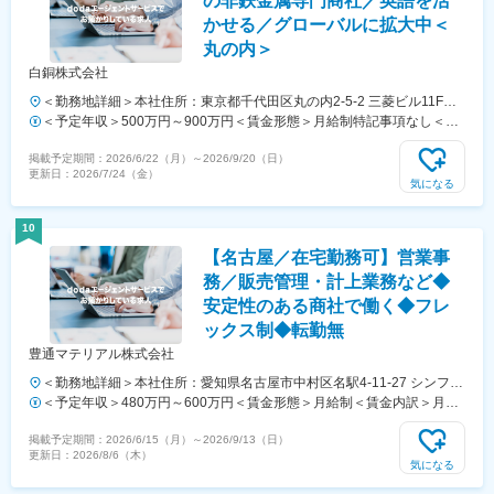
の非鉄金属専門商社／英語を活
かせる／グローバルに拡大中＜
丸の内＞
白銅株式会社
＜勤務地詳細＞本社住所：東京都千代田区丸の内2-5-2 三菱ビル11F勤
務地最寄駅：JR各線、東京メトロ丸の内線／東京駅受動喫煙対策：屋
＜予定年収＞500万円～900万円＜賃金形態＞月給制特記事項なし＜賃
内全面禁煙
金内訳＞月額（基本給）：280,000円～400,000円＜月給＞280,000円
掲載予定期間：
2026/6/22（月）
～
2026/9/20（日）
～400,000円＜昇給有無＞有＜残業手当＞有＜給与補足＞※経験、能力
更新日：
2026/7/24（金）
を考慮の上、規定により決定します。・賞与：年2回(7、12月) ・通勤
気になる
手当、残業手当、営業手当、退職金制度あり・休業手当、休職手当、財
形貯蓄、持ち株会制度賃金はあくまでも目安の金額であり、選考を通じ
10
て上下する可能性があります。月給(月額)は固定手当を含めた表記で
【名古屋／在宅勤務可】営業事
す。
務／販売管理・計上業務など◆
安定性のある商社で働く◆フレ
ックス制◆転勤無
豊通マテリアル株式会社
＜勤務地詳細＞本社住所：愛知県名古屋市中村区名駅4-11-27 シンフォ
ニー豊田ビル14F勤務地最寄駅：JR東海道本線／名古屋駅受動喫煙対
＜予定年収＞480万円～600万円＜賃金形態＞月給制＜賃金内訳＞月額
策：屋内全面禁煙変更の範囲：会社の定める事業所（リモートワーク含
（基本給）：228,700円～250,000円その他固定手当/月：3,000円＜月
掲載予定期間：
2026/6/15（月）
～
2026/9/13（日）
む）
給＞231,700円～253,000円＜昇給有無＞有＜残業手当＞有＜給与補足
更新日：
2026/8/6（木）
＞※経験やスキルを考慮して決定します。■賞与実績：年2回■昇給：年1
気になる
回（4月）賃金はあくまでも目安の金額であり、選考を通じて上下する