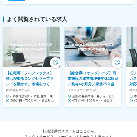
よく閲覧されている求人
【在宅可／フルフレックス】
【総合職/イオングループ】商
【フ
誰もが知るロングセラーブラ
業施設の運営管理◆年休125日
カス
ンドを動かす。市場をつくる
／賞与4か月分／家賃75％会社
対応
提案営業◆ハイチュウ等
負担！
Saa
森永製菓 株式会社
イオンタウン株式会社
株式会
＜勤務地詳細1＞ 本社 住所：東京
全国の各事業部・各ショッピング
本
都港区芝浦1-13-16 勤務地最寄
500万円～700万円 ＜賃金形態
センター 住所：千葉県千葉市美浜
473万円～860万円 ＜賃金形態
1
4
駅：JR、都営三...
＞ 月給制 ＜賃金内訳＞ 月額（基
区中瀬1-5-1イオンタワ...
＞ 月給制 ＜賃金内訳＞ 月額（基
ー
＞
本給）...
本給）...
本給
転職活動のスタートはここから
スカウトサービス、エージェントサービスも選べます