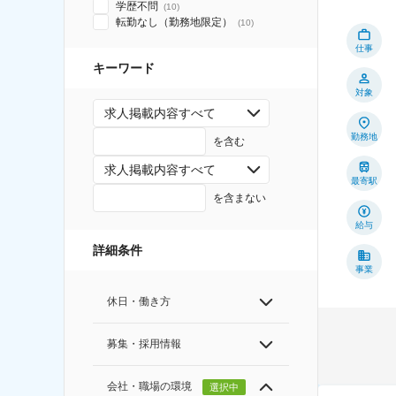
学歴不問
(
10
)
転勤なし（勤務地限定）
(
10
)
仕事
キーワード
対象
求人掲載内容すべて
勤務地
を含む
求人掲載内容すべて
最寄駅
を含まない
給与
詳細条件
事業
休日・働き方
募集・採用情報
会社・職場の環境
選択中