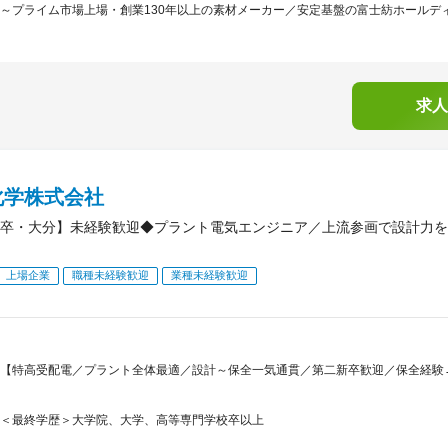
～プライム市場上場・創業130年以上の素材メーカー／安定基盤の富士紡ホールディン
求人
化学株式会社
卒・大分】未経験歓迎◆プラント電気エンジニア／上流参画で設計力を
上場企業
職種未経験歓迎
業種未経験歓迎
【特高受配電／プラント全体最適／設計～保全一気通貫／第二新卒歓迎／保全経験
＜最終学歴＞大学院、大学、高等専門学校卒以上