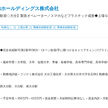
紡ホールディングス株式会社
歓迎◇大分】製造オペレーター／スマホなどプラスチック成形◆上場Ｇ
転勤なし
上場企業
職種未経験歓迎
業種未経験歓迎
◆完全未経験可/第2新卒OK/U・Iターン歓迎/手に職つけるキャリアチェンジ/プライム
＜最終学歴＞大学院、大学、短期大学、専修・各種学校、高等専門学校、高等学校
＜勤務地詳細＞フジケミ株式会社 大分工場住所：大分県大分市大字生石961 勤務地最
西大分駅、大分駅、南大分駅
＜予定年収＞350万円～410万円＜賃金形態＞月給制特記事項なし＜賃金内訳＞月額（基本