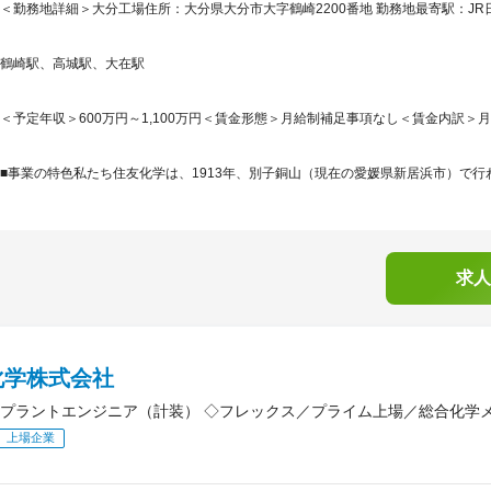
＜勤務地詳細＞大分工場住所：大分県大分市大字鶴崎2200番地 勤務地最寄駅：JR日
鶴崎駅、高城駅、大在駅
＜予定年収＞600万円～1,100万円＜賃金形態＞月給制補足事項なし＜賃金内訳＞月額（基
■事業の特色私たち住友化学は、1913年、別子銅山（現在の愛媛県新居浜市）で行わ
求人
化学株式会社
プラントエンジニア（計装） ◇フレックス／プライム上場／総合化学
上場企業