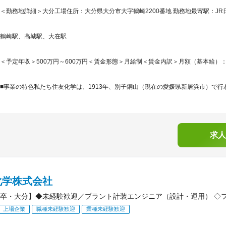
＜勤務地詳細＞大分工場住所：大分県大分市大字鶴崎2200番地 勤務地最寄駅：JR日
鶴崎駅、高城駅、大在駅
＜予定年収＞500万円～600万円＜賃金形態＞月給制＜賃金内訳＞月額（基本給）：280,0
■事業の特色私たち住友化学は、1913年、別子銅山（現在の愛媛県新居浜市）で行わ
求人
化学株式会社
卒・大分】◆未経験歓迎／プラント計装エンジニア（設計・運用） ◇
上場企業
職種未経験歓迎
業種未経験歓迎