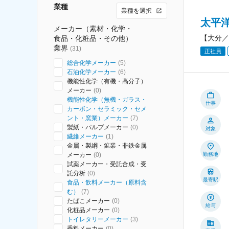
業種
業種を選択
太平
メーカー（素材・化学・
【大分／
食品・化粧品・その他）
業界
(
31
)
正社員
総合化学メーカー
(
5
)
石油化学メーカー
(
6
)
機能性化学（有機・高分子）
メーカー
(
0
)
機能性化学（無機・ガラス・
仕事
カーボン・セラミック・セメ
ント・窯業）メーカー
(
7
)
製紙・パルプメーカー
(
0
)
対象
繊維メーカー
(
1
)
金属・製綱・鉱業・非鉄金属
メーカー
(
0
)
勤務地
試薬メーカー・受託合成・受
託分析
(
0
)
最寄駅
食品・飲料メーカー（原料含
む）
(
7
)
たばこメーカー
(
0
)
給与
化粧品メーカー
(
0
)
トイレタリーメーカー
(
3
)
香料メーカー
(
0
)