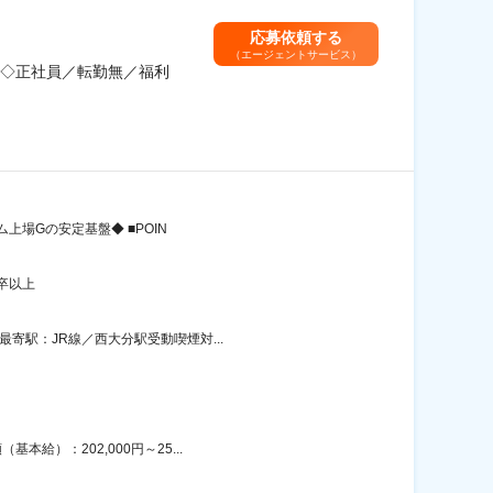
応募依頼する
（エージェントサービス）
◇正社員／転勤無／福利
上場Gの安定基盤◆ ■POIN
卒以上
寄駅：JR線／西大分駅受動喫煙対...
給）：202,000円～25...