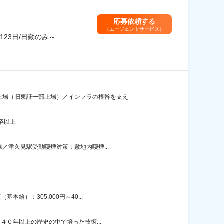
応募依頼する
（エージェントサービス）
23日/日勤のみ～
上場（旧東証一部上場）／インフラの根幹を支え
卒以上
／津久見駅受動喫煙対策：敷地内喫煙...
給）：305,000円～40...
４０年以上の歴史の中で培った技術...