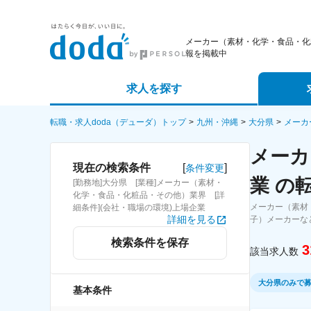
メーカー（素材・化学・食品・化
報を掲載中
求人を探す
詳細条件から探す
エージェ
転職・求人doda（デューダ）トップ
九州・沖縄
大分県
メーカ
メーカ
新着求人から探す
スカウト
[
]
現在の検索条件
条件変更
業 の
[勤務地]大分県 [業種]メーカー（素材・
求人特集から探す
パートナ
化学・食品・化粧品・その他）業界 [詳
メーカー（素材
細条件](会社・職場の環境)上場企業
詳細を見る
子）メーカーな
検索条件を保存
3
該当求人数
大分県のみで
基本条件