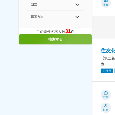
設立
事業
応募方法
31
この条件の求人数
件
検索する
住友
【第二新
境
正社員
仕事
対象