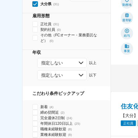
大分県
(
31
)
勤務地
雇用形態
最寄駅
正社員
(
31
)
契約社員
(
0
)
その他（FCオーナー・業務委託な
給与
ど）
(
0
)
事業
年収
指定しない
以上
指定しない
以下
こだわり条件ピックアップ
住友
新着
(
4
)
締め切間近
(
2
)
【大分】
完全週休2日制
(
24
)
年間休日120日以上
正社員
(
25
)
職種未経験歓迎
(
8
)
業種未経験歓迎
(
8
)