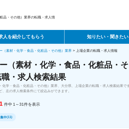
粧品・その他）業界の転職・求人情
求人を紹介してもらう
知りたい・聞きたい
ントサービス
転職ノウハウ
ー（素材・化学・食品・化粧品・その他）業界
上場企業の転職・求人情報
ー（素材・化学・食品・化粧品・そ
サービス
データで見る転職
転職・求人検索結果
ーエージェントサービス
コラム・インタビュー
・化学・食品・化粧品・その他）業界、大分県、上場企業の転職・求人検索結果で
ど、左の求人検索条件にて絞込みができます。
転職Q&A
1
件中
1～31
件
を表示
(
11
)
募集中