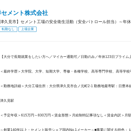
洋セメント株式会社
津久見市】セメント工場の安全衛生活動（安全パトロール担当）～年休1
転勤なし
上場企業
【大分で長期就業をしたい方へ／マイカー通勤可／日勤のみ／年休123日プライム
＜最終学歴＞大学院、大学、短期大学、専修・各種学校、高等専門学校、高等学校
＜勤務地詳細＞大分工場住所：大分県津久見市合ノ元町2-1 勤務地最寄駅：日豊本線
津久見駅
＜予定年収＞615万円～830万円＜賃金形態＞月給制特記事項なし＜賃金内訳＞月額（基本
～創業140年以上・セメント販売シェア国内No.1メーカー～■事業に関する特色：１