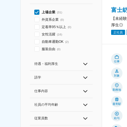
富士
上場企業
(
31
)
【未経験
外資系企業
(
0
)
厚生◎
定着率95％以上
(
0
)
正社員
女性活躍
(
16
)
自動車通勤OK
(
2
)
服装自由
(
0
)
仕事
待遇・福利厚生
対象
語学
勤務地
仕事内容
最寄駅
社員の平均年齢
従業員数
給与