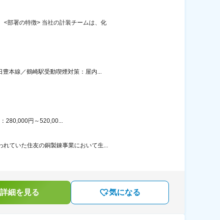
 <部署の特徴> 当社の計装チームは、化
豊本線／鶴崎駅受動喫煙対策：屋内...
000円～520,00...
れていた住友の銅製錬事業において生...
詳細を見る
気になる