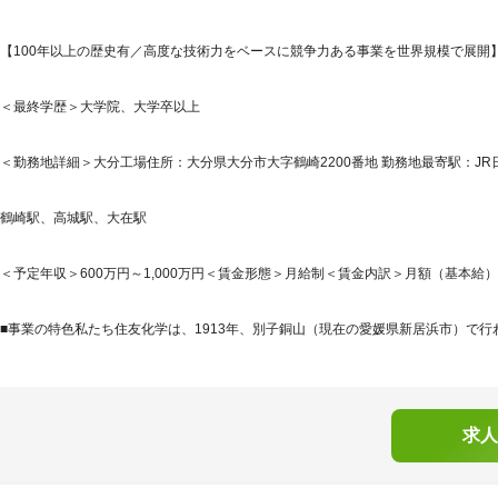
【100年以上の歴史有／高度な技術力をベースに競争力ある事業を世界規模で展開】
＜最終学歴＞大学院、大学卒以上
＜勤務地詳細＞大分工場住所：大分県大分市大字鶴崎2200番地 勤務地最寄駅：JR日
鶴崎駅、高城駅、大在駅
＜予定年収＞600万円～1,000万円＜賃金形態＞月給制＜賃金内訳＞月額（基本給）：280,
■事業の特色私たち住友化学は、1913年、別子銅山（現在の愛媛県新居浜市）で行わ
求人