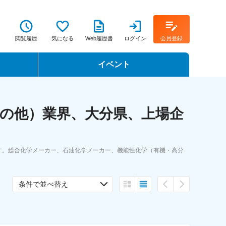
閲覧履歴
気になる
Web履歴書
ログイン
会員登録
イベント
転職イベント・転職セミナー
の他）業界、大分県、上場企
転職フェア
転職セミナー動画
す。総合化学メーカー、石油化学メーカー、機能性化学（有機・高分
条件で並べ替え