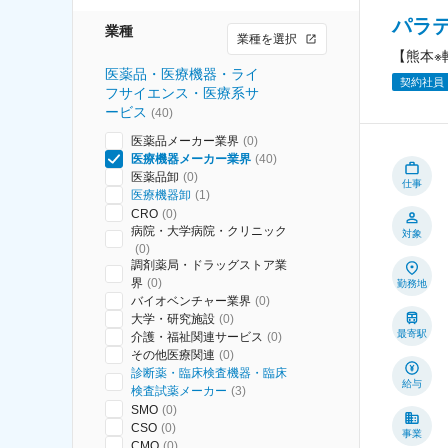
パラ
業種
業種を選択
【熊本※
医薬品・医療機器・ライ
契約社員
フサイエンス・医療系サ
ービス
(
40
)
医薬品メーカー業界
(
0
)
医療機器メーカー業界
(
40
)
医薬品卸
(
0
)
仕事
医療機器卸
(
1
)
CRO
(
0
)
病院・大学病院・クリニック
対象
(
0
)
調剤薬局・ドラッグストア業
界
(
0
)
勤務地
バイオベンチャー業界
(
0
)
大学・研究施設
(
0
)
最寄駅
介護・福祉関連サービス
(
0
)
その他医療関連
(
0
)
診断薬・臨床検査機器・臨床
給与
検査試薬メーカー
(
3
)
SMO
(
0
)
CSO
(
0
)
事業
CMO
(
0
)