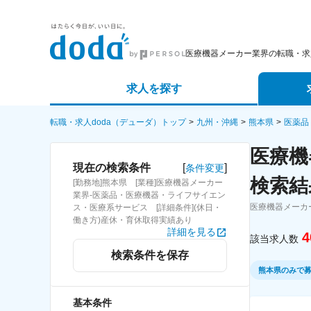
医療機器メーカー業界の転職・求
求人を探す
詳細条件から探す
エージェ
転職・求人doda（デューダ）トップ
九州・沖縄
熊本県
医薬品
医療機
新着求人から探す
スカウト
[
]
現在の検索条件
条件変更
検索結
[勤務地]熊本県 [業種]医療機器メーカー
求人特集から探す
パートナ
業界-医薬品・医療機器・ライフサイエン
医療機器メーカ
ス・医療系サービス [詳細条件](休日・
働き方)産休・育休取得実績あり
詳細を見る
4
該当求人数
検索条件を保存
熊本県のみで
基本条件