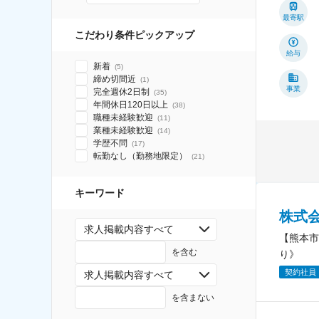
最寄駅
こだわり条件ピックアップ
給与
新着
(
5
)
締め切間近
(
1
)
事業
完全週休2日制
(
35
)
年間休日120日以上
(
38
)
職種未経験歓迎
(
11
)
業種未経験歓迎
(
14
)
学歴不問
(
17
)
転勤なし（勤務地限定）
(
21
)
キーワード
株式
求人掲載内容すべて
【熊本市
を含む
り》
契約社員
求人掲載内容すべて
を含まない