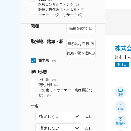
医療コンサルティング
(
0
)
医療広告代理店・出版社・マ
ーケティング・リサーチ
(
0
)
職種
職種を選択
勤務地、路線・駅
勤務地を選択
株式
路線・駅を選択
熊本【未
熊本県
(
40
)
正社員
雇用形態
正社員
(
36
)
契約社員
(
4
)
その他（FCオーナー・業務委託な
仕事
ど）
(
0
)
年収
対象
指定しない
以上
勤務地
指定しない
以下