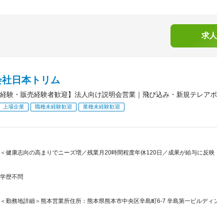
求人
会社日本トリム
経験・販売経験者歓迎】法人向け説明会営業｜飛び込み・新規テレアポ
上場企業
職種未経験歓迎
業種未経験歓迎
＜健康志向の高まりでニーズ増／残業月20時間程度年休120日／成果が給与に反映
学歴不問
＜勤務地詳細＞熊本営業所住所：熊本県熊本市中央区辛島町6-7 辛島第一ビルディング