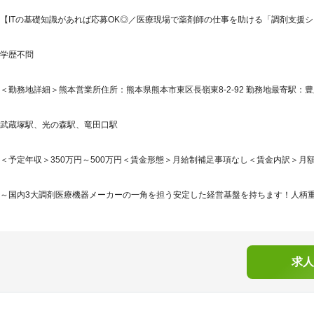
【ITの基礎知識があれば応募OK◎／医療現場で薬剤師の仕事を助ける「調剤支援
学歴不問
＜勤務地詳細＞熊本営業所住所：熊本県熊本市東区長嶺東8-2-92 勤務地最寄駅：豊
武蔵塚駅、光の森駅、竜田口駅
＜予定年収＞350万円～500万円＜賃金形態＞月給制補足事項なし＜賃金内訳＞月額（基本
～国内3大調剤医療機器メーカーの一角を担う安定した経営基盤を持ちます！人柄重視
求人