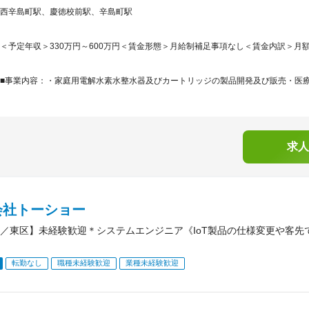
西辛島町駅、慶徳校前駅、辛島町駅
＜予定年収＞330万円～600万円＜賃金形態＞月給制補足事項なし＜賃金内訳＞月額（基本
■事業内容：・家庭用電解水素水整水器及びカートリッジの製品開発及び販売・医療（
求人
会社トーショー
／東区】未経験歓迎＊システムエンジニア《IoT製品の仕様変更や客先
転勤なし
職種未経験歓迎
業種未経験歓迎