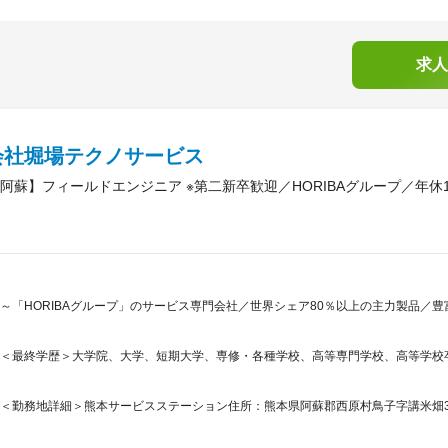
求人
会社堀場テクノサービス
阿蘇】フィールドエンジニア ※第二新卒歓迎／HORIBAグループ／年休
～「HORIBAグループ」のサービス専門会社／世界シェア80％以上の主力製品／
＜最終学歴＞大学院、大学、短期大学、専修・各種学校、高等専門学校、高等学校
＜勤務地詳細＞熊本サービスステーション住所：熊本県阿蘇郡西原村鳥子字講米畑358-