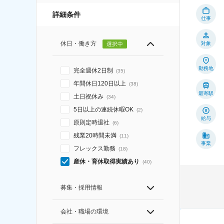
詳細条件
仕事
休日・働き方
対象
選択中
勤務地
完全週休2日制
(
35
)
年間休日120日以上
(
38
)
最寄駅
土日祝休み
(
34
)
5日以上の連続休暇OK
(
2
)
給与
原則定時退社
(
6
)
残業20時間未満
(
11
)
事業
フレックス勤務
(
18
)
産休・育休取得実績あり
(
40
)
募集・採用情報
会社・職場の環境