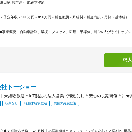
瀬田駅(熊本県)、肥後大津駅
＜予定年収＞500万円～850万円＜賃金形態＞月給制＜賃金内訳＞月額（基本給）：300,0
■事業概要：自動車計測、環境・プロセス、医用、半導体、科学の5分野でトップシェ
求人
会社トーショー
】未経験歓迎＊IoT製品の法人営業《転勤なし＊安心の長期研修＊》★薬
転勤なし
職種未経験歓迎
業種未経験歓迎
◇◆未経験者歓迎！6ヶ月以上の長期研修でキャッチアップも安心！／調剤IoT機