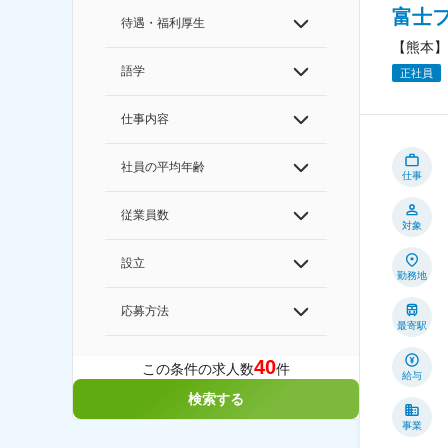
富士
待遇・福利厚生
【熊本】
語学
正社員
仕事内容
社員の平均年齢
仕事
従業員数
対象
設立
勤務地
応募方法
最寄駅
40
この条件の求人数
件
給与
検索する
事業