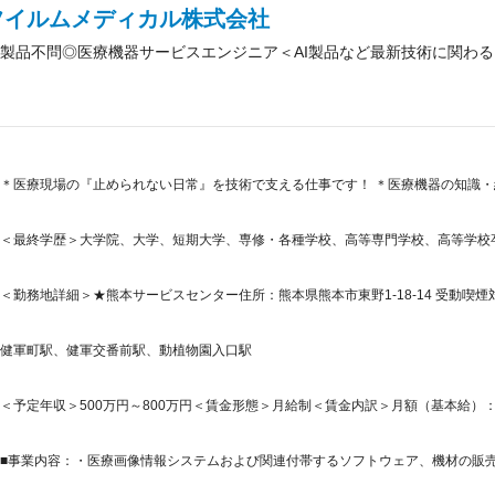
フイルムメディカル株式会社
製品不問◎医療機器サービスエンジニア＜AI製品など最新技術に関わる
＊医療現場の『止められない日常』を技術で支える仕事です！ ＊医療機器の知識
＜最終学歴＞大学院、大学、短期大学、専修・各種学校、高等専門学校、高等学校
＜勤務地詳細＞★熊本サービスセンター住所：熊本県熊本市東野1-18-14 受動喫煙
健軍町駅、健軍交番前駅、動植物園入口駅
＜予定年収＞500万円～800万円＜賃金形態＞月給制＜賃金内訳＞月額（基本給）：275,0
■事業内容：・医療画像情報システムおよび関連付帯するソフトウェア、機材の販売・