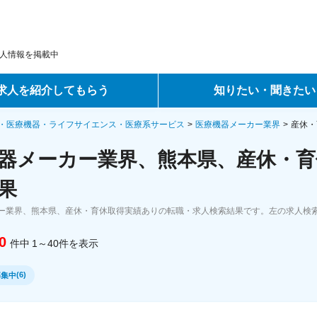
人情報を掲載中
求人を紹介してもらう
知りたい・聞きたい
ントサービス
転職ノウハウ
・医療機器・ライフサイエンス・医療系サービス
医療機器メーカー業界
産休・
器メーカー業界、熊本県、産休・育
サービス
データで見る転職
果
ーエージェントサービス
コラム・インタビュー
ー業界、熊本県、産休・育休取得実績ありの転職・求人検索結果です。左の求人検
転職Q&A
0
件中
1～40
件
を表示
(
6
)
募集中