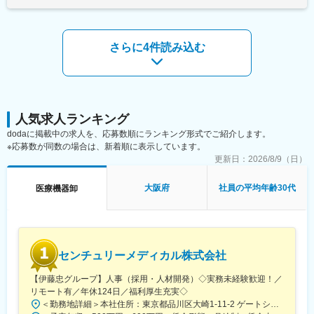
さらに4件読み込む
人気求人ランキング
dodaに掲載中の求人を、応募数順にランキング形式でご紹介します。
※応募数が同数の場合は、新着順に表示しています。
更新日：
2026/8/9（日）
大阪府
社員の平均年齢30代
医療機器卸
センチュリーメディカル株式会社
【伊藤忠グループ】人事（採用・人材開発）◇実務未経験歓迎！／
リモート有／年休124日／福利厚生充実◇
＜勤務地詳細＞本社住所：東京都品川区大崎1-11-2 ゲートシティ大崎イーストタワー22Ｆ勤務地最寄駅：JR山手線／大崎駅受動喫煙対策：屋内全面禁煙変更の範囲：会社の定める事業所（リモートワーク含む）