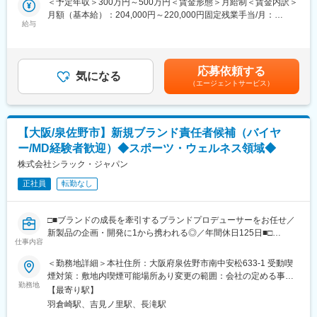
＜予定年収＞300万円～500万円＜賃金形態＞月給制＜賃金内訳＞
空気を鼻から気道に送り、睡眠中の無呼吸を防止する治療装置
月額（基本給）：204,000円～220,000円固定残業手当/月：
■業務の流れ
CPAPと、関連する検査に用いる機器の導入を提案します。
給与
16,000円～20,000円（固定残業時間10時間0分/月）超過した時間
・8:30～ 出社・営業準備
・既存顧客（病院・クリニック）へのフォロー
外労働の残業手当は追加支給＜月給＞220,000円～240,000円（一
・9:30～ 既存顧客中心に訪問（エリアによりますが、1日約20～
・既存顧客への新サービスの提案
律手当を含む）＜昇給有無＞有＜残業手当＞有＜給与補足＞※賃金
30件の歯科医院を訪問致します）
・新規開拓（ご紹介・マーケティング部門のトスアップあり）な
は経験スキルを考慮の上、決定します。■賞与：年2回（6月・12
・12:30～ 昼食休憩（休憩90分）
応募依頼する
ど
気になる
月）※業績連動■昇給：年2回（3月・9月）※業績連動賃金はあくま
・14:00～ 既存顧客中心に訪問
（エージェントサービス）
※営業所によって若干異なります。
でも目安の金額であり、選考を通じて上下する可能性がありま
・16:00～ 帰社次第、お預かりした技工物を製作現場へ配送
す。月給(月額)は固定手当を含めた表記です。
・18:30頃 退社
■1日の流れ（例）
9時：出社
■シケンの強み
【大阪/泉佐野市】新規ブランド責任者候補（バイヤ
～11時頃：内勤業務（メール確認、資料作成など）
業界では圧倒的な知名度と製品力を誇っておりますので、信頼関
ー/MD経験者歓迎）◆スポーツ・ウェルネス領域◆
午後：クリニックへ訪問（面会・レポート提出など）
係が構築できているお客様を中心にご担当頂きます。インプラン
18時頃：1日の業務の振り返り、明日の予定確認をして退社。
株式会社シラック・ジャパン
トなどの高度な技工物には専門の部署を設けて対応をしておりま
※1日約5～6件ほどのクリニックへ訪問します。
すので、品質の高い歯科技工物を安定して医療現場に供給してい
正社員
転勤なし
ます。
■入社後の流れ
《1～2週間》
変更の範囲：会社の定める業務
□■ブランドの成長を牽引するブランドプロデューサーをお任せ／
Zoomを活用し、配属先で入社研修を実施
新製品の企画・開発に1から携われる◎／年間休日125日■□
睡眠時無呼吸症候群に関する知識、商品の操作方法などを学びま
仕事内容
す。
■業務内容：
＜勤務地詳細＞本社住所：大阪府泉佐野市南中安松633-1 受動喫
↓
NEPHブランドの成長に向けて、商品戦略・MD戦略・新規ブラン
煙対策：敷地内喫煙可能場所あり変更の範囲：会社の定める事業
《1～2ヶ月間》
ド開拓を担っていただきます。「何を売るか」だけでなく、「ど
勤務地
所
上司・先輩に同行し、業務の流れを身につけるOJTを実施。
【最寄り駅】
のような価値をお客様に届けるか」を考えながら、ブランドの世
↓
羽倉崎駅、吉見ノ里駅、長滝駅
界観づくりと事業拡大の両方に携わるポジションです。
《3～6ヶ月間》