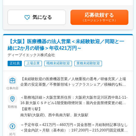
足＞※給与詳細は、経験を考慮した上で決定いたします。■賞与：
◆調剤薬局事業…大規模病院周辺に特化した調剤薬局を展開。
・案件・規模については、クリニックから大規模病院まで様々で
年2回（7月・12月）■昇給：年1回（4月）賃金はあくまでも目安
◆ライフケア事業…病院直結型の保育園やコンビニエンスストア
す。
の金額であり、選考を通じて上下する可能性があります。月給(月
などを併設した大型介護付き有料老人ホームを展開。
応募依頼する
・工事金額…数十万～4億程度と幅広い案件となりますが、新設よ
気になる
額)は固定手当を含めた表記です。
（エージェントサービス）
りも改修案件の割合が高いです。
変更の範囲：会社の定める業務
■組織体制
・同社は医療商社内の専門技術チームとして、医療機器・設備・
【大阪】医療機器の法人営業＜未経験歓迎／同期と一
建築を横断する知識を持つ技術者が在籍。病院の理事長・院長・
緒に2か月の研修＞年収421万円～
事務長と直接やり取りする案件が多く、発注者に近い立場で業務
を進められます。
ディーブイエックス株式会社
※ご入社後は、ご経験されてきた経験を活かした分野での施工監理
正社員
上場企業
職種未経験歓迎
業種未経験歓迎
業務をお任せしますが、ご経験を積んでいただき、複数の分野で
の施工監理を担当いただく事を想定しております。
【未経験歓迎の医療機器営業／人物重視の選考／研修充実／上場
■教育体制
企業の安定基盤／不整脈領域トップクラスシェア／積極的な転勤
・OJTを中心に医療法規・設備基準・特殊施工などの専門知識を
仕事内容
は行わない方針】
習得。CAD経験も活かせます。資格取得支援制度が手厚く、建築
＜勤務地詳細＞大阪営業所住所：大阪府大阪市淀川区西中島1-11-
士・施工管理技士などの取得を積極サポートします。
【業務概要】
16 新大阪ＣＳＰビル1階受動喫煙対策：屋内全面禁煙変更の範
大病院の医師・看護師・コメディカル・購買担当等の方々へ、 主
勤務地
囲：会社の定める事業所
■本ポジションの魅力・やりがい
【最寄り駅】
に不整脈治療に用いられる医療製品の営業を行います。製品説明
・MRI室の電磁対策や病室の酸素アウトレット設置など一般建築
南方駅(大阪府)、西中島南方駅、新大阪駅
だけでなく物品の管理や手術の立会いなど、総合的に医療現場を
にはない専門性が身に付く希少価値の高い仕事。病院の開院・完
支援するポジションです。
＜予定年収＞421万円～460万円＜賃金形態＞月給制特記事項なし
成を見届ける達成感は大きく、「いのちを守る人を支える環境づ
＜賃金内訳＞月額（基本給）：197,200円～215,200円固定残業手
くり」に直接貢献できます。
【具体的な仕事内容】
給与
当/月：48,800円～53,200円（固定残業時間30時間0分/月）超過し