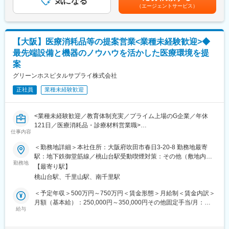
気になる
す。
規模案件の責任者、技術指導など将来的なキャリアの幅も広いで
（エージェントサービス）
・医療機器の商社として病院で必要な「モノ」を幅広く取り扱う
す。
営業職としてご活躍いただけます。病院全般の悩みを解決できる
仕事です。
■募集背景
・他にもメーカー、IT企業等、50社超（※2026年4月現在）のシッ
・医療機関の建替え・増改築が全国的に増加し、医療×建築に特化
【大阪】医療消耗品等の提案営業<業種未経験歓迎>◆
プヘルスケアグループ各社と連携した他社にはない提案が可能で
した工事ニーズが拡大。専門性の高い「MF技術工事部」を強化
最先端設備と機器のノウハウを活かした医療環境を提
す。
し、10名から30名体制を目指すため施工管理の経験者を募集しま
案
す。
■組織構成：
グリーンホスピタルサプライ株式会社
営業担当は30名程度、20代～30代メインに活躍中です。
変更の範囲：会社の定める業務
正社員
業種未経験歓迎
■育成体制：
入社後、事業や業界について学んでいただき、提案営業ができる
<業種未経験歓迎／教育体制充実／プライム上場のG企業／年休
ように研修やOJTを行います。
121日／医療消耗品・診療材料営業職>
少しずつ担当業務を増やしていき、独り立ちまで先輩社員がしっ
仕事内容
■業務内容：
かりサポートを行いますので未経験の方もご安心ください。
シップヘルスケアHDグループの中核企業として、最先端設備と機
医療機器メーカーの勉強会で商品や提案知識を深めることができ
＜勤務地詳細＞本社住所：大阪府吹田市春日3-20-8 勤務地最寄
器のノウハウを活かした医療環境を提案します。今回のポジショ
ます。
駅：地下鉄御堂筋線／桃山台駅受動喫煙対策：その他（敷地内禁
ンは医療機関で日々必要となる診療材料の営業活動に従事するポ
勤務地
煙（屋外喫煙可能場所あり））変更の範囲：会社の定める事業所
【最寄り駅】
ジションです。
■当社について：
桃山台駅、千里山駅、南千里駅
「生命を守る人の環境づくり」を合言葉とし、医療機関に対する
■ポジションの魅力：
コンサルティング営業を展開する「トータルパックシステム事
＜予定年収＞500万円～750万円＜賃金形態＞月給制＜賃金内訳＞
医療機関で日々使用する注射器やガーゼなどの消耗品から、何億
業」と、診療材料の供給を行う「メデイカルサプライ事業」の二
月額（基本給）：250,000円～350,000円その他固定手当/月：
もする医療機器まで、ニーズに応じた診療材料の供給を通じて、
給与
本柱を中心に事業を展開しています。2009年10月よりシップヘル
50,000円～80,000円＜月給＞300,000円～430,000円＜昇給有無
医療の最前線が24時間正常に機能するための支援活動を行ってい
スケアHDを中心に持ち株会社体制へ移行し連結経営体制の強化を
＞有＜残業手当＞有＜給与補足＞■新賃金制度導入済で詳細は選考
ます。扱う商品の数は万単位に上り、その中から医師を含めた医
実践しています。