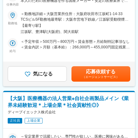
本人のための医療機器を作る国産メーカー＊安定の医療業界で活
仕事内容
変更の範囲：会社の定める業務
躍◎
【組織構成とキャリアパス】
＜勤務地詳細＞大阪営業所住所：大阪府吹田市江坂町1-14-33
マネージャー1名、メンバー5名が所属。入社後約3年で主任、約5
＜本求人のポイント＞
TCSビル5F勤務地最寄駅：大阪市営地下鉄線／江坂駅受動喫煙対
年で課長への昇進実績があります。
◇営業スキルを“専門性”に！医療業界で市場価値も高まる◎
勤務地
策：屋内全面禁煙変更の範囲：会社の定める事業所（リモートワ
＜モデル年収＞
【最寄り駅】
◇“売って終わり”じゃない！お客様とじっくり向き合い、信頼関係
ーク含む）
30代前半：年収530万（経験3年：主任）
江坂駅、豊津駅(大阪府)、関大前駅
を築くやりがい！
30代後半：年収670万（経験6年：課長）
◇頑張りはしっかり評価！年4回のインセンティブ制度あり。
＜予定年収＞500万円～800万円＜賃金形態＞月給制特記事項なし
◇安心の教育体制◎座学研修＋OJTで、医療業界の基礎から学べ
＜賃金内訳＞月額（基本給）：266,000円～455,000円固定残業手
【評価制度】
ます！
給与
当/月：84,000円～100,000円（固定残業時間40時間0分/月）超過
半年に1回の報奨金制度があり、予算達成の場合年間最大60万円
※社員インタビュー※
した時間外労働の残業手当は追加支給＜月給＞350,000円～
の支給事例がございます。頑張れば頑張った分だけ給与に反映さ
https://mesystem.co.jp/recruit/interview/
555,000円（一律手当を含む）＜昇給有無＞有＜残業手当＞有＜
れる仕組みを整えています。※ノルマを厳しく追う雰囲気ではな
給与補足＞■昇給：年1回(8月) ■賞与：年2回(7月、12月) ■インセ
く、達成者はプラス評価になるというイメージです
応募依頼する
■入社後の流れ／お任せする業務内容：
気になる
ンティブ：年2回※基本給以外に、営業外勤手当、管理職手当、家
（エージェントサービス）
（1）ご入社後3週間程、業務に必要な知識や業界に関する基礎研
族手当(該当者のみ)等を支給します。※金額は前職考慮のうえで決
【当社について】
修を行います。
定致します。賃金はあくまでも目安の金額であり、選考を通じて
上肢(指から肩関節まで)をメインに扱っている医療機器メーカーで
その後3カ月から半年ほど先輩社員の営業に同行しながら、実際の
上下する可能性があります。月給(月額)は固定手当を含めた表記で
す。「日本人が日本人のために作る」というモノづくりのコンセ
業務を経験していきます。
す。
プトを大切にしており、整形外科領域では珍しい内資系企業であ
【大阪】医療機器の法人営業※自社企画製品メイン《業
加えて、定期的な勉強会や製品PRの練習なども継続して実施して
る当社。迅速な対応、使いやすさ、顧客目線の営業活動により、
界未経験歓迎＊上場企業＊社会貢献性◎》
いきます。
多くのドクターから支持されています。
（2） 1人立ちしてからはお取引が多い15病院程をメインにお任せ
ディーブイエックス株式会社
いたします。
変更の範囲：会社の定める業務
正社員
上場企業
具体的には1日3～5件の病院に対して、骨折の手術で使用する医
療機器の紹介を行い、ドクターとの関係性を深め、より良い関係
構築を築いていただきます。
～安定業界で活躍したい…専門性が欲しい…医療に興味がある…