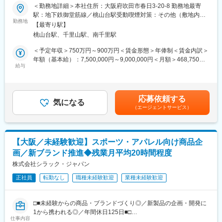
・発注者に近いポジションで医療機関の新設・移転・改修工事に
＜勤務地詳細＞本社住所：大阪府吹田市春日3-20-8 勤務地最寄
士・施工管理技士などの取得を積極サポートします。
おける電気工事、電気通信工事施工監理業務を担当します。
駅：地下鉄御堂筋線／桃山台駅受動喫煙対策：その他（敷地内禁
※工事規模などに合わせて、施工管理業務を担当いただくこともあ
勤務地
煙（屋外喫煙可能場所あり））変更の範囲：会社の定める事業所
■本ポジションの魅力・やりがい
【最寄り駅】
りますが、発注者側での業務割合が高くなります。
・MRI室の電磁対策や病室の酸素アウトレット設置など一般建築
桃山台駅、千里山駅、南千里駅
・常駐型の施工管理業務よりも、巡回型での施工監理業務の案件
にはない専門性が身に付く希少価値の高い仕事。病院の開院・完
構成比が高いです。
＜予定年収＞750万円～900万円＜賃金形態＞年俸制＜賃金内訳＞
成を見届ける達成感は大きく、「いのちを守る人を支える環境づ
・担当エリアにつは、関西案件中心となります。
年額（基本給）：7,500,000円～9,000,000円＜月額＞468,750円
くり」に直接貢献できます。
※必要に応じて出張はありますが、長期出張は少ない環境となりま
給与
～562,500円（16分割）＜昇給有無＞有＜残業手当＞有＜給与補
す。
足＞※給与詳細は、経験を考慮した上で決定いたします。■賞与：
■キャリアパス
・案件・規模については、クリニックから大規模病院まで様々で
年2回（7月・12月）■昇給：年1回（4月）賃金はあくまでも目安
・専門性を深めて施工管理のプロフェッショナルとして活躍でき
す。
の金額であり、選考を通じて上下する可能性があります。月給(月
るほか、プロジェクトマネジメント（CM）領域にも挑戦可能。大
応募依頼する
・工事金額…数十万～4億程度と幅広い案件となりますが、新設よ
気になる
額)は固定手当を含めた表記です。
規模案件の責任者、技術指導など将来的なキャリアの幅も広いで
（エージェントサービス）
りも改修案件の割合が高いです。
す。
■組織体制
■募集背景
・同社は医療商社内の専門技術チームとして、医療機器・設備・
・医療機関の建替え・増改築が全国的に増加し、医療×建築に特化
【大阪／未経験歓迎】スポーツ・アパレル向け商品企
建築を横断する知識を持つ技術者が在籍。病院の理事長・院長・
した工事ニーズが拡大。専門性の高い「MF技術工事部」を強化
画／新ブランド推進◆残業月平均20時間程度
事務長と直接やり取りする案件が多く、発注者に近い立場で業務
し、10名から30名体制を目指すため施工管理の経験者を募集しま
を進められます。
株式会社シラック・ジャパン
す。
※ご入社後は、ご経験されてきた経験を活かした分野での施工監理
正社員
転勤なし
職種未経験歓迎
業種未経験歓迎
業務をお任せしますが、ご経験を積んでいただき、複数の分野で
変更の範囲：会社の定める業務
の施工監理を担当いただく事を想定しております。
□■未経験からの商品・ブランドづくり◎／新製品の企画・開発に
■教育体制
1から携われる◎／年間休日125日■□
・OJTを中心に医療法規・設備基準・特殊施工などの専門知識を
仕事内容