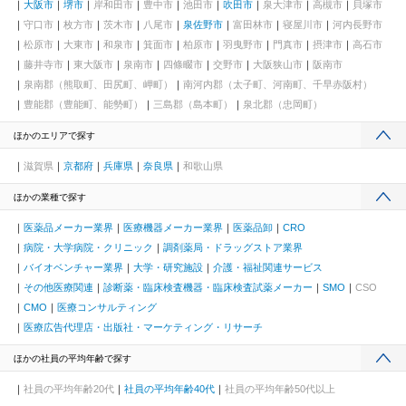
大阪市
堺市
岸和田市
豊中市
池田市
吹田市
泉大津市
高槻市
貝塚市
守口市
枚方市
茨木市
八尾市
泉佐野市
富田林市
寝屋川市
河内長野市
松原市
大東市
和泉市
箕面市
柏原市
羽曳野市
門真市
摂津市
高石市
藤井寺市
東大阪市
泉南市
四條畷市
交野市
大阪狭山市
阪南市
泉南郡（熊取町、田尻町、岬町）
南河内郡（太子町、河南町、千早赤阪村）
豊能郡（豊能町、能勢町）
三島郡（島本町）
泉北郡（忠岡町）
ほかのエリアで探す
滋賀県
京都府
兵庫県
奈良県
和歌山県
ほかの業種で探す
医薬品メーカー業界
医療機器メーカー業界
医薬品卸
CRO
病院・大学病院・クリニック
調剤薬局・ドラッグストア業界
バイオベンチャー業界
大学・研究施設
介護・福祉関連サービス
その他医療関連
診断薬・臨床検査機器・臨床検査試薬メーカー
SMO
CSO
CMO
医療コンサルティング
医療広告代理店・出版社・マーケティング・リサーチ
ほかの社員の平均年齢で探す
社員の平均年齢20代
社員の平均年齢40代
社員の平均年齢50代以上