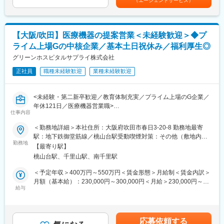
（エージェントサービス）
りも改修案件の割合が高いです。
重視します。
腰を据えて専門性を高められる環境です。
■組織体制
・同社は医療商社内の専門技術チームとして、医療機器・設備・
■キャリアパス
【大阪/吹田】医療機器の提案営業＜未経験歓迎＞◆プ
建築を横断する知識を持つ技術者が在籍。病院の理事長・院長・
成果や役割に応じて昇格の機会があり、30代で課長、40代で部長
ライム上場Gの中核企業／基本土日祝休み／福利厚生◎
事務長と直接やり取りする案件が多く、発注者に近い立場で業務
として活躍する社員もいます。
を進められます。
グリーンホスピタルサプライ株式会社
医療×建設という安定性の高い分野で、専門性とマネジメント双方
※ご入社後は、ご経験されてきた経験を活かした分野での施工監理
のキャリア形成が可能です。
正社員
職種未経験歓迎
業種未経験歓迎
業務をお任せしますが、ご経験を積んでいただき、複数の分野で
の施工監理を担当いただく事を想定しております。
■当社について
「生命を守る人の環境づくり」を掲げ、医療機関を多角的に支
<未経験・第二新卒歓迎／教育体制充実／プライム上場のG企業／
■教育体制
援。
年休121日／医療機器営業職>
・OJTを中心に医療法規・設備基準・特殊施工などの専門知識を
仕事内容
プライム上場シップヘルスケアHDグループの一員です。
医療機関（大学病院から診療所）に対し、CT・MRI等の設備を伴
習得。CAD経験も活かせます。資格取得支援制度が手厚く、建築
う大型の放射線機器から、手術で使用する電気メスまで、院内で
＜勤務地詳細＞本社住所：大阪府吹田市春日3-20-8 勤務地最寄
士・施工管理技士などの取得を積極サポートします。
変更の範囲：会社の定める業務
使用する医療機器の販売をお任せします。
駅：地下鉄御堂筋線／桃山台駅受動喫煙対策：その他（敷地内禁
勤務地
煙（屋外喫煙可能場所あり））変更の範囲：会社の定める事業所
■本ポジションの魅力・やりがい
【最寄り駅】
■職務内容：
・MRI室の電磁対策や病室の酸素アウトレット設置など一般建築
桃山台駅、千里山駅、南千里駅
複数のメーカーを販売できる商社として、機器導入による利点・
にはない専門性が身に付く希少価値の高い仕事。病院の開院・完
欠点・省力化・効率化を病院の立場で検討し提案します。増改
＜予定年収＞400万円～550万円＜賃金形態＞月給制＜賃金内訳＞
成を見届ける達成感は大きく、「いのちを守る人を支える環境づ
築・新機器導入やITシステム導入・手術室改装など、施設に伴う
月額（基本給）：230,000円～300,000円＜月給＞230,000円～
くり」に直接貢献できます。
幅広い課題解決のための提案、機器営業をお任せいたします。
給与
300,000円＜昇給有無＞有＜残業手当＞有＜給与補足＞※最終的な
担当エリアは関西一円となり、一部中四国や九州もございます。
条件面は、経験等を踏まえ決定させていただきます。■昇給：あり
■キャリアパス
■賞与：年2回賃金はあくまでも目安の金額であり、選考を通じて
・専門性を深めて施工管理のプロフェッショナルとして活躍でき
■業務の魅力：
上下する可能性があります。月給(月額)は固定手当を含めた表記で
るほか、プロジェクトマネジメント（CM）領域にも挑戦可能。大
応募依頼する
・病院の経営層や事務局、ドクターに提案営業を行います。