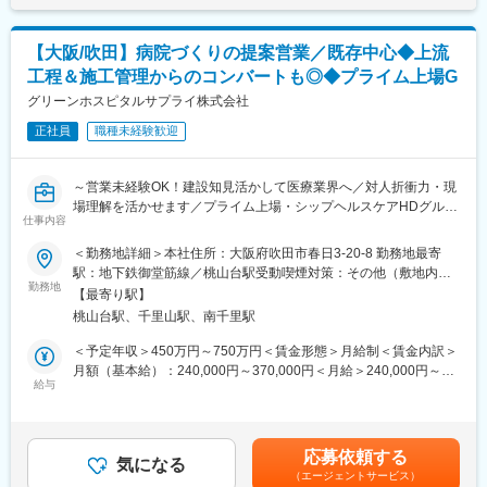
◇薬価改定情報収集・発信
◇購買計画の提案
◇仕入先への価格交渉（病院のコスト削減）
【大阪/吹田】病院づくりの提案営業／既存中心◆上流
◇薬剤部との打合せ
工程＆施工管理からのコンバートも◎◆プライム上場G
◇妥結に向けた事務局との価格交渉
※訪問する施設によっては、直行直帰が発生します。
グリーンホスピタルサプライ株式会社
正社員
職種未経験歓迎
■業務の特徴：
2名以上で業務します。病院への医薬品価格交渉は購買管理者が単
独で動くのではなく、各病院の担当営業者と連携しながら行いま
～営業未経験OK！建設知見活かして医療業界へ／対人折衝力・現
す。
場理解を活かせます／プライム上場・シップヘルスケアHDグルー
仕事内容
プ～
■組織構成：
＜勤務地詳細＞本社住所：大阪府吹田市春日3-20-8 勤務地最寄
配属予定のメディカルサプライ事業部には、約60名（平均年齢30
建築・不動産領域の経験を活かし、医療機関の未来を支える提案
駅：地下鉄御堂筋線／桃山台駅受動喫煙対策：その他（敷地内禁
代前半）が在籍しております。
営業へ。
勤務地
煙（屋外喫煙可能場所あり））変更の範囲：会社の定める事業所
【最寄り駅】
病院建設・改修の上流工程から関わり、医療環境づくりを推進す
■評価制度：
桃山台駅、千里山駅、南千里駅
るポジションです。
半期に一度、目標設定シートを通じ、上長と面談の上で「行動評
＜予定年収＞450万円～750万円＜賃金形態＞月給制＜賃金内訳＞
価」「成果評価」の両軸での評価します。
■業務内容
月額（基本給）：240,000円～370,000円＜月給＞240,000円～
シップヘルスケアHDグループの中核企業として、最先端設備と機
給与
370,000円＜昇給有無＞有＜残業手当＞有＜給与補足＞※最終的な
■当社について：
器のノウハウを活かした医療環境を提案します
条件面は、経験等を踏まえ決定させていただきます。■賞与実績：
1992年に設立後、「生命を守る人の環境づくり」を合言葉とし、
今回のポジションは病院建設の上流に関わるお仕事です。
年2回賃金はあくまでも目安の金額であり、選考を通じて上下する
医療機関へのコンサルティング営業を行う「トータルパックシス
病院、設計事務所・ゼネコン・サブコン、自社技術部と日常的に
可能性があります。月給(月額)は固定手当を含めた表記です。
テム事業」を中心に事業展開をしております。プライム上場企業
応募依頼する
連携し、案件獲得から工事完了までを一貫して担当します。
気になる
であるシップヘルスケアHDグループの中核企業として、最先端設
（エージェントサービス）
※案件例：手術室などの内装工事／医療設備工事／クリニック内装