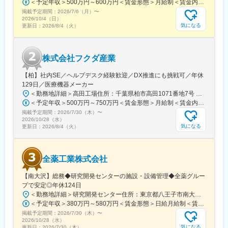
＜予定年収＞500万円～600万円＜賃金形態＞月給制＜賃金内訳＞月額（基本給）：300,000円～350,000円＜月給＞300,000円～350,000円＜昇給有無＞有＜残業手当＞有＜給与補足＞上記年収は、あくまで目安であり、前職・経験を考慮し検討させて頂きます。■昇給：あり■賞与：あり※会社業績と個人業績に応じて算定されます。賃金はあくまでも目安の金額であり、選考を通じて上下する可能性があります。月給(月額)は固定手当を含めた表記です。
掲載予定期間：
2026/7/6（月）
〜
2026/10/4（日）
気になる
更新日：
2026/8/4（火）
株式会社フクダ産業
【柏】社内SE／ヘルプデスク経験歓迎／DX推進にも挑戦可／年休
129日／医療機器メーカー
＜勤務地詳細＞高田工場住所：千葉県柏市高田1071番地7号 勤務地最寄駅：つくばエクスプレス線／柏の葉キャンパス駅受動喫煙対策：屋内全面禁煙変更の範囲：【変更の範囲：流山本社および高田工場】
＜予定年収＞500万円～750万円＜賃金形態＞月給制＜賃金内訳＞月額（基本給）：300,000円～430,000円＜月給＞300,000円～430,000円＜昇給有無＞有＜残業手当＞有＜給与補足＞※経験・スキルを考慮の上決定いたします。■賞与：年2回（7月・12月）※昨年実績4.2ヶ月■昇給：年1回（1月）■モデル年収：・年収580万円 主任（月給34万円×12ヶ月＋諸手当）・年収820万円 課長（月給48万円×12ヶ月＋諸手当）賃金はあくまでも目安の金額であり、選考を通じて上下する可能性があります。月給(月額)は固定手当を含めた表記です。
掲載予定期間：
2026/7/30（木）
〜
2026/10/28（水）
気になる
更新日：
2026/8/4（火）
全薬工業株式会社
【南大沢】総務◆研究開発センターの施設・設備管理◆全薬グルー
プで安定◎年休124日
＜勤務地詳細＞研究開発センター住所：東京都八王子市南大沢四丁目７－１ 勤務地最寄駅：京王相模原線／南大沢駅受動喫煙対策：屋内全面禁煙変更の範囲：会社の定める事業所
＜予定年収＞380万円～580万円＜賃金形態＞日給月給制＜賃金内訳＞月額（基本給）：243,000円～370,000円/月20日間勤務想定＜想定月額＞243,000円～370,000円＜昇給有無＞有＜残業手当＞有＜給与補足＞※経験やスキルを考慮して決定します。■昇給：年1回■賞与：年2回(7月、12月)賃金はあくまでも目安の金額であり、選考を通じて上下する可能性があります。月給(月額)は固定手当を含めた表記です。
掲載予定期間：
2026/7/30（木）
〜
2026/10/28（水）
気になる
更新日：
2026/7/30（木）