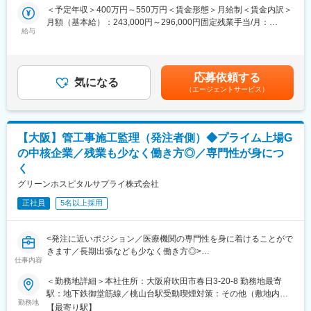
＜予定年収＞400万円～550万円＜賃金形態＞月給制＜賃金内訳＞
先輩から、徐々に担当するクリニックや患者様を引き継ぎます。
＜具体的には…＞
月額（基本給）：243,000円～296,000円固定残業手当/月：
◇商品戦略・MD戦略の立案
給与
40,500円～54,300円（固定残業時間21時間0分/月）超過した時間
■配属先の編成
・商品ラインナップの企画・構成設計
外労働の残業手当は追加支給＜月給＞283,500円～350,300円（一
全社で約50名のメンバーが、全国10の拠点で活躍しています。会
・カテゴリー戦略の立案
律手当を含む）＜昇給有無＞有＜残業手当＞有＜給与補足＞※上記
社の成長とともに拠点も増えているため、各地で編成は異なりま
・価格設計および販売計画の策定
年収は、スキル・ご経験によって変動します。■賞与：年2回支給
すが、共通しているのは20代～30代の若手が多く活躍しているこ
応募依頼する
・販売実績・市場トレンド分析
気になる
（昨年度実績：3ヶ月分）■給与改定：年1回＊モデル年収：40歳
と。責任者の平均年齢も30歳。相談がしやすく、アドバイスやフ
（エージェントサービス）
・商品ポートフォリオの最適化
マネージャー／700万円賃金はあくまでも目安の金額であり、選
ォロー対応も早いので、不安を感じることなく、成長できます。
考を通じて上下する可能性があります。月給(月額)は固定手当を含
◇新規ブランド・商品の発掘
めた表記です。
＜大阪営業所＞
・国内外マーケットの情報収集
社員：2名
【大阪】管工事施工監理（発注者側）◆プライム上場G
・展示会やイベントへの参加
30代1名/40代1名
の中核企業／残業も少なく働き方◎／専門性が身につ
・新規ブランドのリサーチ・選定
く
・海外ブランドとの商談・交渉
・日本市場への導入検討
グリーンホスピタルサプライ株式会社
■ポジションの魅力
各クリニックに寄り添い、課題解決することを大切にしているの
正社員
5名以上採用
◇オリジナル商品の企画・開発
で、売上だけで評価するということはありません。専門商社の強
・市場調査
みを活かした幅広い提案ができるため、個々のご要望にぴったり
・顧客ニーズ分析
の提案が可能。契約に結びつきやすく、その後の長いお付き合い
<発注に近いポジション／医療機関の専門性を身に着けることがで
・商品コンセプト企画
にもつながります。じっくりお客様に向き合うことができる営業
きます／長期出張なども少なく働き方◎>
・OEMメーカーとの開発推進
仕事内容
です。
■職務内容：
・品質・スケジュール・コスト管理
・発注者に近いポジションで医療機関の新設・移転・改修工事に
＜勤務地詳細＞本社住所：大阪府吹田市春日3-20-8 勤務地最寄
■スキルアップをサポート
おける管工事施工監理業務を担当します。
■新ブランドの特徴：
駅：地下鉄御堂筋線／桃山台駅受動喫煙対策：その他（敷地内禁
月に1回、全拠点をZoomで繋いで社内勉強会を実施。商品の使い
※工事規模などに合わせて、施工管理業務を担当いただくこともあ
勤務地
NEPHは、世界中から厳選したウェルネスブランドの日本展開
煙（屋外喫煙可能場所あり））変更の範囲：会社の定める事業所
【最寄り駅】
方や事例の共有を行っています。