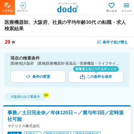
会員登録
ログイン
気になる
メニュー
医療機器卸、大阪府、社員の平均年齢30代
の転職・求人
検索結果
29
条件で並び替え
件
現在の検索条件
[勤務地]大阪府 [業種]医療機器卸-医薬品・医療機器・ライフサイエンス・医療系サービス [詳細条件](社員の平均年齢)30代
新着求人をいつでもチェック
条件の変更
この条件を保存
大阪府
のみで募集中
事務／土日完全休／年休120日～／賞与年3回／定時退
社可能
マテリクス株式会社