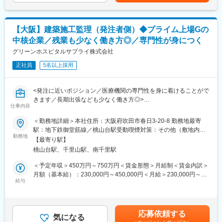
備と機器のノウハウを活かした医療環境を提案します。豊富な経
工事／病院の改修工事など
験と技術を持ったグループ内のスペシャリスト集団が、医療機関
※1～2日で終わる小規模案件から、数か月～半年、場合によって
の新設・移転・増改築等のあらゆるニーズに対し、企画・運営コ
は5～6年に及ぶ大型案件、数千万円～億単位までさまざまです。
ンサルティング、医療機器・医療設備等の販売及びリース、設備
【大阪】建築施工監理（発注者側）◆プライム上場Gの
・既存取引先からの見積依頼に対し、協力メーカー・協力会社か
工事、不動産賃貸等、ワンストップで提供しております。
中核企業／残業も少なく働き方◎／専門性が身につく
ら見積を取得
・内容精査の上、当社の見積書を作成
グリーンホスピタルサプライ株式会社
変更の範囲：会社の定める業務
・契約締結後、工事の進行管理や関係各所との調整
正社員
5名以上採用
■魅力
・既存顧客中心のため、長期的な信頼関係構築に注力できます。
<発注に近いポジション／医療機関の専門性を身に着けることがで
・今後は老朽化対応や改修工事案件の増加が見込まれており、現
きます／長期出張なども少なく働き方◎>
状の課題を踏まえた改修提案も重要な役割です。
仕事内容
■職務内容：
・医療機関の運営を支える建設設備分野において、社会性貢献性
・発注者に近いポジションで医療機関の新設・移転・改修工事に
＜勤務地詳細＞本社住所：大阪府吹田市春日3-20-8 勤務地最寄
の高い提案に携われます。
おける建築施工監理業務を担当します。
駅：地下鉄御堂筋線／桃山台駅受動喫煙対策：その他（敷地内禁
・プライム上場Gならではの充実した福利厚生があり、子育て支
※工事規模などに合わせて、施工管理業務を担当いただくこともあ
勤務地
煙（屋外喫煙可能場所あり））変更の範囲：会社の定める事業所
援も整っています。
【最寄り駅】
りますが、発注者側での業務割合が高くなります。
桃山台駅、千里山駅、南千里駅
・常駐型の施工管理業務よりも、巡回型での施工監理業務の案件
■働く環境
構成比が高いです。
＜予定年収＞450万円～750万円＜賃金形態＞月給制＜賃金内訳＞
TPS事業部・メディカルファシリティー営業グループ
・担当エリアにつは、関西案件中心となります。
月額（基本給）：230,000円～450,000円＜月給＞230,000円～
営業2名、施工管理1名が在籍し、連携しながら業務を進めていま
※必要に応じて出張はありますが、長期出張は少ない環境となりま
給与
450,000円＜昇給有無＞有＜残業手当＞有＜給与補足＞※給与詳細
す。
す。
は、経験を考慮した上で決定いたします。■賞与：年2回（7月・
・案件・規模については、クリニックから大規模病院まで様々で
12月）■昇給：年1回（4月）賃金はあくまでも目安の金額であ
■評価・働き方の特徴
す。
り、選考を通じて上下する可能性があります。月給(月額)は固定手
短期的な数字を追う個人ノルマやインセンティブはありません。
応募依頼する
・工事金額…数十万～4億程度と幅広い案件となりますが、新設よ
気になる
当を含めた表記です。
部としての目標はありますが、評価はプロセスやスキルの向上を