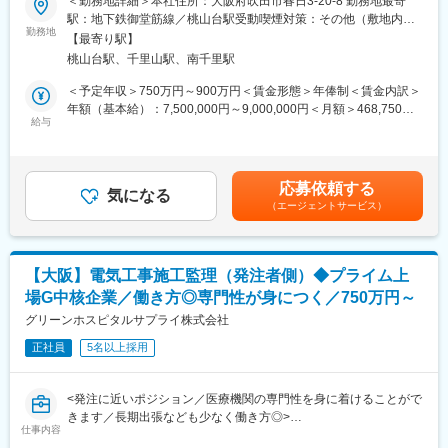
＜勤務地詳細＞本社住所：大阪府吹田市春日3-20-8 勤務地最寄
士・施工管理技士などの取得を積極サポートします。
おける管工事施工監理業務を担当します。
駅：地下鉄御堂筋線／桃山台駅受動喫煙対策：その他（敷地内禁
※工事規模などに合わせて、施工管理業務を担当いただくこともあ
勤務地
煙（屋外喫煙可能場所あり））変更の範囲：会社の定める事業所
■本ポジションの魅力・やりがい
【最寄り駅】
りますが、発注者側での業務割合が高くなります。
・MRI室の電磁対策や病室の酸素アウトレット設置など一般建築
桃山台駅、千里山駅、南千里駅
・常駐型の施工管理業務よりも、巡回型での施工監理業務の案件
にはない専門性が身に付く希少価値の高い仕事。病院の開院・完
構成比が高いです。
＜予定年収＞750万円～900万円＜賃金形態＞年俸制＜賃金内訳＞
成を見届ける達成感は大きく、「いのちを守る人を支える環境づ
・担当エリアにつは、関西案件中心となります。
年額（基本給）：7,500,000円～9,000,000円＜月額＞468,750円
くり」に直接貢献できます。
※必要に応じて出張はありますが、長期出張は少ない環境となりま
給与
～562,500円（16分割）＜昇給有無＞有＜残業手当＞有＜給与補
す。
足＞※給与詳細は、経験を考慮した上で決定いたします。■賞与：
■キャリアパス
・案件・規模については、クリニックから大規模病院まで様々で
年2回（7月・12月）■昇給：年1回（4月）賃金はあくまでも目安
・専門性を深めて施工管理のプロフェッショナルとして活躍でき
す。
の金額であり、選考を通じて上下する可能性があります。月給(月
るほか、プロジェクトマネジメント（CM）領域にも挑戦可能。大
応募依頼する
・工事金額…数十万～4億程度と幅広い案件となりますが、新設よ
気になる
額)は固定手当を含めた表記です。
規模案件の責任者、技術指導など将来的なキャリアの幅も広いで
（エージェントサービス）
りも改修案件の割合が高いです。
す。
■組織体制
■募集背景
・同社は医療商社内の専門技術チームとして、医療機器・設備・
・医療機関の建替え・増改築が全国的に増加し、医療×建築に特化
【大阪】電気工事施工監理（発注者側）◆プライム上
建築を横断する知識を持つ技術者が在籍。病院の理事長・院長・
した工事ニーズが拡大。専門性の高い「MF技術工事部」を強化
場G中核企業／働き方◎専門性が身につく／750万円～
事務長と直接やり取りする案件が多く、発注者に近い立場で業務
し、10名から30名体制を目指すため施工管理の経験者を募集しま
を進められます。
グリーンホスピタルサプライ株式会社
す。
※ご入社後は、ご経験されてきた経験を活かした分野での施工監理
正社員
5名以上採用
業務をお任せしますが、ご経験を積んでいただき、複数の分野で
変更の範囲：会社の定める業務
の施工監理を担当いただく事を想定しております。
<発注に近いポジション／医療機関の専門性を身に着けることがで
■教育体制
きます／長期出張なども少なく働き方◎>
・OJTを中心に医療法規・設備基準・特殊施工などの専門知識を
仕事内容
■職務内容：
習得。CAD経験も活かせます。資格取得支援制度が手厚く、建築