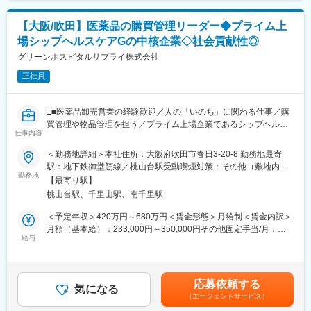
ョンです。
【大阪/吹田】医薬品の購買管理リーダー◆プライム上
■組織構成：
場シップヘルスケアGの中核企業◇社会貢献性◎
配属予定のメディカルサプライ事業部には、約60名（平均年齢30
代前半）が在籍しております。
グリーンホスピタルサプライ株式会社
正社員
■当社について：
1992年に設立後、「生命を守る人の環境づくり」を合言葉とし、
医療機関へのコンサルティング営業を行う「トータルパックシス
□■医薬品卸売営業の経験歓迎／人の「いのち」に関わる仕事／購
テム事業」を中心に事業展開をしております。プライム上場企業
買管理や物品管理を担う／プライム上場企業であるシップヘルス
であるシップヘルスケアHDグループの中核企業として、最先端設
仕事内容
ケアHDグループの中核企業で最先端設備と機器のノウハウを活か
備と機器のノウハウを活かした医療環境を提案します。豊富な経
した医療環境を提案／子育て支援制度、持家支援制度など、福利
＜勤務地詳細＞本社住所：大阪府吹田市春日3-20-8 勤務地最寄
験と技術を持ったグループ内のスペシャリスト集団が、医療機関
厚生充実■□
駅：地下鉄御堂筋線／桃山台駅受動喫煙対策：その他（敷地内禁
の新設・移転・増改築等のあらゆるニーズに対し、企画・運営コ
勤務地
煙（屋外喫煙可能場所あり））変更の範囲：会社の定める事業所
ンサルティング、医療機器・医療設備等の販売及びリース、設備
【最寄り駅】
■概要：
工事、不動産賃貸等、ワンストップで提供しております。
桃山台駅、千里山駅、南千里駅
◇50社超（※2026年4月現在）あるグループの中核企業として、最
先端機器やノウハウを活かした医療環境を提案
＜予定年収＞420万円～680万円＜賃金形態＞月給制＜賃金内訳＞
変更の範囲：会社の定める業務
◇医薬品の一括調達契約をしている病院に対し、治療に使われる
月額（基本給）：233,000円～350,000円その他固定手当/月：
薬、消毒液等の購買管理や物品管理を行います。
給与
46,600円～70,000円＜月給＞279,600円～420,000円＜昇給有無
＞有＜残業手当＞有＜給与補足＞※給与詳細は、経験を考慮した上
■業務内容：
で決定いたします。■賞与：年2回（7月・12月）■昇給：年1回（4
◇毎年改定される薬価に対応して、各病院の購買担当者に代わっ
月）■その他固定手当：諸手当賃金はあくまでも目安の金額であ
応募依頼する
て医薬品を扱うディーラー（卸）との価格交渉や、ディーラーや
気になる
り、選考を通じて上下する可能性があります。月給(月額)は固定手
（エージェントサービス）
メーカーと連携してより良い医薬品を病院に提案します。
当を含めた表記です。