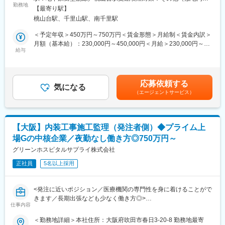
※工事規模などに合わせて、施工管理業務を担当いただくこともあ
勤務地
煙（屋外喫煙可能場所あり））変更の範囲：会社の定める事業所
■本ポジションの魅力・やりがい
【最寄り駅】
りますが、発注者側での業務割合が高くなります。
・MRI室の電磁対策や病室の酸素アウトレット設置など一般建築
桃山台駅、千里山駅、南千里駅
・常駐型の施工管理業務よりも、巡回型での施工監理業務の案件
にはない専門性が身に付く希少価値の高い仕事。病院の開院・完
構成比が高いです。
＜予定年収＞450万円～750万円＜賃金形態＞月給制＜賃金内訳＞
成を見届ける達成感は大きく、「いのちを守る人を支える環境づ
・担当エリアにつは、関西案件中心となります。
月額（基本給）：230,000円～450,000円＜月給＞230,000円～
くり」に直接貢献できます。
※必要に応じて出張はありますが、長期出張は少ない環境となりま
給与
450,000円＜昇給有無＞有＜残業手当＞有＜給与補足＞※給与詳細
す。
は、経験を考慮した上で決定いたします。■賞与：年2回（7月・
■キャリアパス
・案件・規模については、クリニックから大規模病院まで様々で
12月）■昇給：年1回（4月）賃金はあくまでも目安の金額であ
・専門性を深めて施工管理のプロフェッショナルとして活躍でき
す。
り、選考を通じて上下する可能性があります。月給(月額)は固定手
るほか、プロジェクトマネジメント（CM）領域にも挑戦可能。大
応募依頼する
・工事金額…数十万～4億程度と幅広い案件となりますが、新設よ
気になる
当を含めた表記です。
規模案件の責任者、技術指導など将来的なキャリアの幅も広いで
（エージェントサービス）
りも改修案件の割合が高いです。
す。
■組織体制
■募集背景
・同社は医療商社内の専門技術チームとして、医療機器・設備・
・医療機関の建替え・増改築が全国的に増加し、医療×建築に特化
【大阪】内装工事施工監理（発注者側）◆プライム上
建築を横断する知識を持つ技術者が在籍。病院の理事長・院長・
した工事ニーズが拡大。専門性の高い「MF技術工事部」を強化
場Gの中核企業／夜勤なし働き方◎750万円～
事務長と直接やり取りする案件が多く、発注者に近い立場で業務
し、10名から30名体制を目指すため施工管理の経験者を募集しま
を進められます。
グリーンホスピタルサプライ株式会社
す。
※ご入社後は、ご経験されてきた経験を活かした分野での施工監理
正社員
5名以上採用
業務をお任せしますが、ご経験を積んでいただき、複数の分野で
変更の範囲：会社の定める業務
の施工監理を担当いただく事を想定しております。
<発注に近いポジション／医療機関の専門性を身に着けることがで
■教育体制
きます／長期出張なども少なく働き方◎>
・OJTを中心に医療法規・設備基準・特殊施工などの専門知識を
仕事内容
■職務内容：
習得。CAD経験も活かせます。資格取得支援制度が手厚く、建築
・発注者に近いポジションで医療機関の新設・移転・改修工事に
＜勤務地詳細＞本社住所：大阪府吹田市春日3-20-8 勤務地最寄
士・施工管理技士などの取得を積極サポートします。