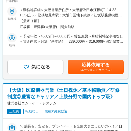
仕事内容
成果をしっかり評価する体制～
しながら進め方をつくっていく場面も多く、自分なりに試行錯誤
＜勤務地詳細＞大阪営業所住所：大阪府吹田市江坂町1-14-33
しながら取り組める方にフィットします。
【業務内容】
TCSビル5F勤務地最寄駅：大阪市営地下鉄線／江坂駅受動喫煙対
上肢(指から肩関節まで)の治療のために手術で使用されるプレート
勤務地
策：屋内全面禁煙変更の範囲：会社の定める事業所（リモートワ
■新ブランドの特徴：
【最寄り駅】
を中心とした医療機器営業です。
ーク含む）
◇スポーツ×ウェルネス領域／日常とパフォーマンス両方を支援
江坂駅、豊津駅(大阪府)、関大前駅
骨折に対応できる製品がメインですが、先天性疾患へのアプロー
◇機能性×デザイン性／実用性と使いやすさを両立した製品
チも重視しています。上肢に特化したメーカーとして、カスタマ
＜予定年収＞450万円～600万円＜賃金形態＞月給制特記事項なし
現在はヨガに関する製品がメインですがこれからより商品展開を
イズしたものを提供できるよう、ドクターの要望ヒアリングや提
＜賃金内訳＞月額（基本給）：239,000円～319,000円固定残業手
伸ばしていきます。https://neph-jp.com/
案を行っています。
給与
当/月：76,000円～101,000円（固定残業時間40時間0分/月）超過
した時間外労働の残業手当は追加支給＜月給＞315,000円～
■組織構成：
【入社後の流れ】
420,000円（一律手当を含む）＜昇給有無＞有＜残業手当＞有＜
企画本部3名（本部長50代男性、次長40代男性、スタッフ30代女
（1）ご入社後3週間程、業務に必要な知識や業界に関する基礎研
給与補足＞■昇給：年1回（8月） ■賞与：年2回（7、12月）■イン
性）
応募依頼する
修を行います。
気になる
センティブ：年2回※基本給の他営業外勤手当、管理職手当、家族
他職種からチャレンジしているメンバーもいる為、未経験の方も
（エージェントサービス）
その後3カ月から半年ほど先輩社員の営業に同行しながら、実際の
手当など支給あり※金額は前職考慮のうえで決定致します。賃金は
ご安心ください。
業務を経験していきます。加えて、定期的な勉強会や製品PRの練
あくまでも目安の金額であり、選考を通じて上下する可能性があ
習なども継続して実施します。
ります。月給(月額)は固定手当を含めた表記です。
■当社について：
（2）1人立ちしてからは15病院程をメインにお任せ
◇当社は整形外科・乳腺科・皮膚科・救命救急科向けの医療用装
【大阪】医療機器営業《土日祝休／基本転勤無／研修
このタイミングから予算を持ち、実際に営業活動をしていただき
具やコンディショニング機器、医療機器など、高性能な製品の製
制度◎豊富なキャリア／上肢分野で国内トップ級》
ます。最初はルート営業として、実績がある取引先から担当して
造・販売を行う医療機器メーカーです。医療現場のニーズに応え
いただくので、ご安心ください。
株式会社エム・イー・システム
る製品開発力と、現場との密な連携を強みに、国内外で高い評価
具体的には1日3～5件の病院に対して医療機器の紹介を行い、ド
を得ています。
正社員
転勤なし
業種未経験歓迎
クターとの関係性を深めていただきます。時には製品説明の為に
◇世界の医療に貢献する企業として、スポーツ医学と医療を通じ
手術現場に立会うこともあります。
て、医療用具や高性能な医療機器を中心とした製品およびこれら
すでに同社の製品を知っていただいているドクターも多く、比較
に付随したサービスを提供しています。
＼ 成長も、安定も、プライベートも全部大切にしたい方へ！／日
的営業しやすい環境です。