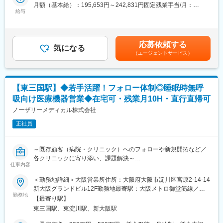
月額（基本給）：195,653円～242,831円固定残業手当/月：
識を学んでいただくことが可能です。研修後はOJTにて徐々に実
■業務内容
給与
29,947円～37,169円（固定残業時間20時間0分/月）超過した時間
務に慣れていただきます。
歯科医院に対する歯科技工物のルート回収をお任せします。
外労働の残業手当は追加支給＜月給＞225,600円～280,000円（一
・依頼頂いた歯科技工物の回収
律手当を含む）＜昇給有無＞有＜残業手当＞有＜給与補足＞■昇
【企業の魅力】
・歯科医院への新商品の紹介
給：年1回(定期昇給4月：～12,000円)■賞与：年2回(7月・12月)■
■高成長率の市場である不整脈領域の中でも創業時からの専門性が
応募依頼する
既存顧客に対して依頼のあった歯科技工物の回収と納品業務をお
気になる
モデル年収：年収340万円／25歳 営業（一般）職 経験3年年収
あり、トップクラスシェアを誇ります。
（エージェントサービス）
任せ致します。担当エリアの歯科医院(１日20件～30件程度)を訪
400万円／30歳 営業（専門）職 経験8年賃金はあくまでも目安の
■上場企業の安定基盤があり、働き方も充実しているため、専門性
問し、歯科技工物の受注や新製品の紹介を通して「人々の健康的
金額であり、選考を通じて上下する可能性があります。月給(月額)
を高めながら安心して長期就業いただくことが可能です。
な毎日」をサポート致します。
は固定手当を含めた表記です。
※顧客との長期的な関係構築を重視しており、積極的な転勤は行わ
ない方針です。
【東三国駅】◆若手活躍！フォロー体制◎睡眠時無呼
■キャリアパス
吸向け医療機器営業◆在宅可・残業月10H・直行直帰可
入社後はルート回収をメインにお任せ致します。入社から5年程度
変更の範囲：会社の定める業務
で管理職にキャリアアップする方もおり、業務の成果ややる気が
ノーザリーメディカル株式会社
正当に評価される環境です。
正社員
■研修制度
ご入社後に研修や勉強会、先輩社員とのOJT研修を通してしっか
～既存顧客（病院・クリニック）へのフォローや新規開拓など／
りと知識を身につけて頂き、歯科医師との「信頼関係」を築くこ
各クリニックに寄り添い、課題解決～
とからスタートします。
仕事内容
■業務内容
＜勤務地詳細＞大阪営業所住所：大阪府大阪市淀川区宮原2-14-14
■取り扱い商材
病院・クリニックを訪問し、当社の扱う睡眠時無呼吸症候群の治
新大阪グランドビル12F勤務地最寄駅：大阪メトロ御堂筋線／東
歯科治療に用いる歯科技工物を主に取り扱い頂きます。歯科技工
療装置『CPAP』、睡眠検査機器の導入を提案します。充実した研
勤務地
三国駅受動喫煙対策：その他（喫煙室あり）変更の範囲：会社の
物は大きく
【最寄り駅】
修体制が整っています。
定める事業所
保険診療の技工物と自由診療の技工物に分けられます。当社では
東三国駅、東淀川駅、新大阪駅
自由診療の技工物ではシェアトップの取り扱いを誇ります。
＜具体的には＞