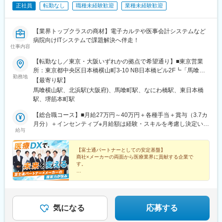
正社員
転勤なし
職種未経験歓迎
業種未経験歓迎
～2例ほど行います。その後事務所に戻り、事務作業（事務員への
伝票処理指示、翌日の物品準備や打合せ等）を行います。（担当
施設により異なります）
【業界トップクラスの商材】電子カルテや医事会計システムなど
■時期により自社やメーカーのキャンペーンが行われており、特定
病院向けITシステムで課題解決へ伴走！
製品の販売件数によってインセンティブが発生します。
仕事内容
【充実した研修内容】
【転勤なし／東京・大阪いずれかの拠点で希望通り】■東京営業
■中途同期入社の仲間との初期研修があり、必要な知識をしっかり
所：東京都中央区日本橋横山町3-10 NB日本橋ビル2F┗「馬喰横
勤務地
身につけられます。同社は中途社員は大半が営業未経験または異
山駅」より徒歩1分┗「馬喰町駅」より徒歩2分┗「東日本橋駅」
【最寄り駅】
業界出身の方で、安心して業務をキャッチアップいただくことが
より徒歩5分■大阪本社：大阪府大阪市中央区平野町1-4-8 IJSビル
馬喰横山駅、北浜駅(大阪府)、馬喰町駅、なにわ橋駅、東日本橋
可能です。
┗「北浜駅」5出口より徒歩6分※受動喫煙対策あり：屋内原則禁
駅、堺筋本町駅
■入社後研修は2か月間設けられており、商品や医療業界の知識を
煙
学んでいただくことが可能です。研修後はOJTにて徐々に実務に
【総合職コース】■月給27万円～40万円＋各種手当＋賞与（3.7カ
慣れていただきます。
月分）＋インセンティブ※月給額は経験・スキルを考慮し決定いた
給与
します。※上記には、固定残業代（15～25時間分／月4万円～5万
【企業の魅力】
円）を含みます。超過分は別途支給します。【専任職コース】■月
■高成長率の市場である不整脈領域の中でも創業時からの専門性が
給29万5,000円～40万円＋各種手当＋賞与（3.7カ月分）＋インセ
【富士通パートナーとしての安定基盤】
商社×メーカーの両面から医療業界に貢献する企業で
あり、トップクラスシェアを誇ります。
ンティブ※月給額は経験・スキルを考慮し決定いたします。※上記
す。
■上場企業の安定基盤があり、働き方も充実しているため、専門性
には、固定残業代（30時間分／月6万5,000円～16万円）を含みま
を高めながら安心して長期就業いただくことが可能です。
す。超過分は別途支給します。◆スキルや希望年収に応じて総合
◆年間休日125日
※顧客との長期的な関係構築を重視しており、積極的な転勤は行わ
◆完全週休2日（土日祝休み）
職コースと専任職コースが決定します。＼月収例／月収29万円
◆月給27万円～＋賞与年2回＋インセン
ない方針です
（総合職コース東京勤務）⇒基本給23万円+営業手当4万円（固定
◆残業月平均18h
残業代）＋環境手当5,000円＋インフレ手当5,000円＋地域手当1
◆最寄り駅徒歩1分
気になる
応募する
変更の範囲：会社の定める業務
万円＼平均年収／20代／430万円30代／600万円40代／870万円※
◆実働7.75h
管理職の年収も含む