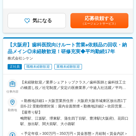
■担当医療機関へ定期訪問し、ペースメーカーなどの製品の正しく
た時間外労働の残業手当は追加支給＜月給＞246,000円～268,400
■キャリアパス
使うためのサポートを行います。丁寧にフォローを続けることで
円（一律手当を含む）＜昇給有無＞有＜残業手当＞有＜給与補足
・専門性を深めて施工管理のプロフェッショナルとして活躍でき
取扱い商品の販売に繋げます。
＞予定年収はあくまでも目安の金額であり、選考を通じて上下す
るほか、プロジェクトマネジメント（CM）領域にも挑戦可能。大
応募依頼する
■専門性を高め、適切なコミュニケーションをとることからお客様
気になる
る可能性があります。■別途インセンティブ制度有■業績により期
規模案件の責任者、技術指導など将来的なキャリアの幅も広いで
（エージェントサービス）
からの信頼獲得を目指します。
末賞与支給・賞与：年2回支給（約5か月分）・昇給・昇格：1回/
す。
年賃金はあくまでも目安の金額であり、選考を通じて上下する可
【担当製品】
能性があります。月給(月額)は固定手当を含めた表記です。
■募集背景
ペースメーカー・アブレーションカテーテル・電極カテーテルな
・医療機関の建替え・増改築が全国的に増加し、医療×建築に特化
【大阪府】歯科医院向けルート営業※依頼品の回収・納
どの医療材料
した工事ニーズが拡大。専門性の高い「MF技術工事部」を強化
品メイン◎未経験歓迎！研修充実◆平均勤続17年
※入社時点での専門知識は不要です※
し、10名から30名体制を目指すため施工管理の経験者を募集しま
株式会社シケン
す。
【一般的な１日の流れ】
正社員
職種未経験歓迎
業種未経験歓迎
■朝、病院に直行。日中は病院にて手術立合いを午前1例、午後1
変更の範囲：会社の定める業務
～2例ほど行います。その後事務所に戻り、事務作業（事務員への
伝票処理指示、翌日の物品準備や打合せ等）を行います。（担当
【未経験歓迎／業界シェアトップクラス／歯科医師と歯科技工士
施設により異なります）
の橋渡し役／社宅制度／安定の医療業界／中途入社活躍／平均在
■時期により自社やメーカーのキャンペーンが行われており、特定
仕事内容
籍年数15年以上／学歴不問／高卒可】
製品の販売件数によってインセンティブが発生します。
■採用背景
＜勤務地詳細1＞大阪営業所住所：大阪府大阪市城東区放出西1丁
歯科技工は現在、デジタル加工技術が急速に普及し過去に例を見
目6-22 受動喫煙対策：屋内全面禁煙＜勤務地詳細2＞吹田営業所
【充実した研修内容】
ないスピードでより良い製品が開発されています。また、全身の
勤務地
住所：大阪府吹田市江坂町1丁目23-5 大同生命江坂第二ビル7階4
■中途同期入社の仲間との初期研修があり、必要な知識をしっかり
【最寄り駅】
健康に口腔内の健康が大きく関わることが判明し、歯科検診の義
号受動喫煙対策：屋内全面禁煙＜勤務地詳細3＞堺営業所住所：大
身につけられます。同社は中途社員は大半が営業未経験または異
鴫野駅、江坂駅、堺東駅、蒲生四丁目駅、豊津駅(大阪府)、花田口
務化など人々の関心が高まっております。そのため業界をリード
阪府堺市堺区北瓦町一丁3-17 堺東センタービル408号室受動喫煙
業界出身の方で、安心して業務をキャッチアップいただくことが
駅、放出駅、関大前駅、大小路駅
しより品質の高い歯科技工物をお届けするために募集をしており
対策：屋内全面禁煙変更の範囲：会社の定める事業所
可能です。
ます。
＜予定年収＞300万円～350万円＜賃金形態＞月給制＜賃金内訳＞
■入社後研修は3か月間程度設けられており、商品や医療業界の知