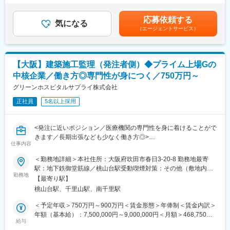
ます。扱う商品の数は万単位に上り、その中から医師を含めた医
内でお伝え予定。※求人票に記載の賃金・残業手当の支給方法は変
◆ライフケア事業…病院直結型の保育園やコンビニエンスストア
療従事者に、患者様への治療にふさわしい商品を提案する必要も
更無。■賞与実績：年2回■給与天引：法定控除（社会保険料・所
などを併設した大型介護付き有料老人ホームを展開。
応募依頼する
あり、幅広い商品知識が必要とされます。また、医師から急な手
気になる
得税）以外で、シップヘルスケアグループとして厚生会費を一律
（エージェントサービス）
術をしたいと連絡を受けて、急濾手術に必要な医療機器を用意す
控除。月々3,500円（旅行積立3,000円／慶弔見舞金500円）賃金
変更の範囲：会社の定める業務
るといった事もあります。生命を救うために働くのは、医師だけ
はあくまでも目安の金額であり、選考を通じて上下する可能性が
ではありません。診療材料の供給もとても責任感の強い仕事で
あります。月給(月額)は固定手当を含めた表記です。
す。
【大阪】建築施工監理（発注者側）◆プライム上場Gの
中核企業／働き方◎専門性が身につく／750万円～
■組織構成：
メデイカルサプライ事業部：約60名／平均年齢は30代前半です
グリーンホスピタルサプライ株式会社
正社員
5名以上採用
■当社について：
1992年に設立後、「生命を守る人の環境づくり」を合言葉とし、
医療機関に対するコンサルティング営業を展開する「トータルパ
<発注に近いポジション／医療機関の専門性を身に着けることがで
ックシステム事業」と、診療材料の供給を行う「メデイカルサプ
きます／長期出張なども少なく働き方◎>
ライ事業」の二本柱を中心に事業を展開しています。2009年10月
仕事内容
■職務内容：
よりシップヘルスケアHDを中心に持ち株会社体制へ移行し連結経
・発注者に近いポジションで医療機関の新設・移転・改修工事に
＜勤務地詳細＞本社住所：大阪府吹田市春日3-20-8 勤務地最寄
営体制の強化を実践しています。
おける建築施工監理業務を担当します。
駅：地下鉄御堂筋線／桃山台駅受動喫煙対策：その他（敷地内禁
◆トータルパックシステム事業…医療機関の新設・移転・増改築
※工事規模などに合わせて、施工管理業務を担当いただくこともあ
勤務地
煙（屋外喫煙可能場所あり））変更の範囲：会社の定める事業所
等の企画・運営コンサルティング、医療機器・医療設備等の販売
【最寄り駅】
りますが、発注者側での業務割合が高くなります。
及びリース、設備工事、不動産賃貸等、病医院の運営を一括して
桃山台駅、千里山駅、南千里駅
・常駐型の施工管理業務よりも、巡回型での施工監理業務の案件
サポート。
構成比が高いです。
＜予定年収＞750万円～900万円＜賃金形態＞年俸制＜賃金内訳＞
◆メデイカルサプライ事業…医療機関で利用される注射器やガー
・担当エリアにつは、関西案件中心となります。
年額（基本給）：7,500,000円～9,000,000円＜月額＞468,750円
ゼなどの他に患者様にとって必須の診療材料の安定供給サポー
※必要に応じて出張はありますが、長期出張は少ない環境となりま
給与
～562,500円（16分割）＜昇給有無＞有＜残業手当＞有＜給与補
ト。
す。