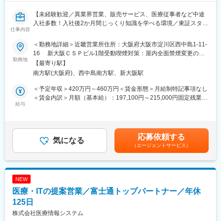
性の向上と少量から大量まで正確な造影剤注入を実現した製品で
【未経験歓迎／異業界営業、販売サービス、医療従事者など中途
す。本システムを使用することで、複数症例での連続使用、造影
入社多数！入社後2か月間じっくり知識を学べる環境／東証スタン
剤の自動充填や自動エア抜き機能などにより、手技時間の短縮や
仕事内容
ダード上場＊成長する不整脈領域／年間休日123日】
放射線被ばくの低減、造影剤使用量の削減が期待されます。2021
年7月に国内薬事承認取得し、8月に国内販売開始しました。さら
＜勤務地詳細＞近畿営業所住所：大阪府大阪市淀川区西中島1-11-
【業務概要】
なる拡販を期待しております。
16 新大阪ＣＳＰビル1階受動喫煙対策：屋内全面禁煙変更の範
大病院の医師・看護師・コメディカル・購買担当等の方々へ、 主
勤務地
囲：会社の定める事業所
【最寄り駅】
に不整脈治療に用いられる医療製品の営業を行います。製品説明
■同社について：
南方駅(大阪府)、西中島南方駅、新大阪駅
だけでなく物品の管理や手術の立会いなど、総合的に医療現場を
・上場の安定基盤／成長企業
支援するポジションです。
設立40年目のスタンダード市場上場企業であり、売上を順調に伸
＜予定年収＞420万円～460万円＜賃金形態＞月給制特記事項なし
ばしている成長企業です。循環器領域に強みをもった医療機器販
＜賃金内訳＞月額（基本給）：197,100円～215,000円固定残業手
【具体的な仕事内容】
給与
売会社として、首都圏を中心に全国展開しています。
当/月：48,900円～53,400円（固定残業時間30時間0分/月）超過し
■担当医療機関へ定期訪問し、ペースメーカーなどの製品の正しく
・今後更に伸び続ける領域
た時間外労働の残業手当は追加支給＜月給＞246,000円～268,400
使うためのサポートを行います。丁寧にフォローを続けることで
当社は堅実に安定成長をしています。超高齢社会を迎え、65歳以
円（一律手当を含む）＜昇給有無＞有＜残業手当＞有＜給与補足
取扱い商品の販売に繋げます。
上の高齢者の人口は引き続き増加することが予想され、当社のビ
＞予定年収はあくまでも目安の金額であり、選考を通じて上下す
応募依頼する
■専門性を高め、適切なコミュニケーションをとることからお客様
気になる
ジネスの対象となる循環器系の疾患等は特に拡大が想定されてい
る可能性があります。■別途インセンティブ制度有・賞与：年2回
（エージェントサービス）
からの信頼獲得を目指します。
ます。
支給（約5か月分）・昇給・昇格：1回/年賃金はあくまでも目安の
金額であり、選考を通じて上下する可能性があります。月給(月額)
【担当製品】
変更の範囲：会社の定める業務
は固定手当を含めた表記です。
ペースメーカー・アブレーションカテーテル・電極カテーテルな
NEW
どの医療材料
医療・ITの提案営業／富士通トップパートナー／年休
※入社時点での専門知識は不要です※
125日
【一般的な１日の流れ】
株式会社医療情報システム
■朝、病院に直行。日中は病院にて手術立合いを午前1例、午後1