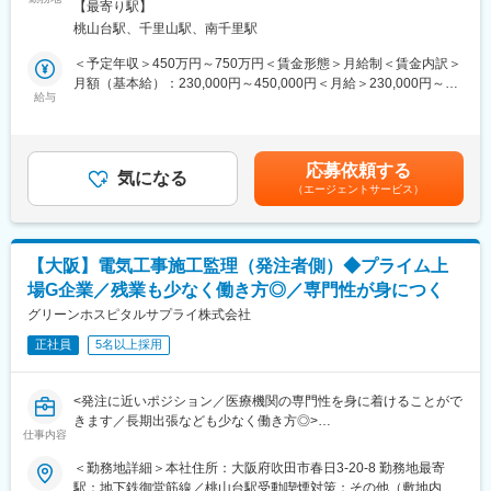
煙（屋外喫煙可能場所あり））変更の範囲：会社の定める事業所
■本ポジションの魅力・やりがい
【最寄り駅】
りますが、発注者側での業務割合が高くなります。
・MRI室の電磁対策や病室の酸素アウトレット設置など一般建築
桃山台駅、千里山駅、南千里駅
・常駐型の施工管理業務よりも、巡回型での施工監理業務の案件
にはない専門性が身に付く希少価値の高い仕事。病院の開院・完
構成比が高いです。
＜予定年収＞450万円～750万円＜賃金形態＞月給制＜賃金内訳＞
成を見届ける達成感は大きく、「いのちを守る人を支える環境づ
・担当エリアにつは、関西案件中心となります。
月額（基本給）：230,000円～450,000円＜月給＞230,000円～
くり」に直接貢献できます。
※必要に応じて出張はありますが、長期出張は少ない環境となりま
給与
450,000円＜昇給有無＞有＜残業手当＞有＜給与補足＞※給与詳細
す。
は、経験を考慮した上で決定いたします。■賞与：年2回（7月・
■キャリアパス
・案件・規模については、クリニックから大規模病院まで様々で
12月）■昇給：年1回（4月）賃金はあくまでも目安の金額であ
・専門性を深めて施工管理のプロフェッショナルとして活躍でき
す。
り、選考を通じて上下する可能性があります。月給(月額)は固定手
るほか、プロジェクトマネジメント（CM）領域にも挑戦可能。大
応募依頼する
・工事金額…数十万～4億程度と幅広い案件となりますが、新設よ
気になる
当を含めた表記です。
規模案件の責任者、技術指導など将来的なキャリアの幅も広いで
（エージェントサービス）
りも改修案件の割合が高いです。
す。
■組織体制
■募集背景
・同社は医療商社内の専門技術チームとして、医療機器・設備・
・医療機関の建替え・増改築が全国的に増加し、医療×建築に特化
【大阪】電気工事施工監理（発注者側）◆プライム上
建築を横断する知識を持つ技術者が在籍。病院の理事長・院長・
した工事ニーズが拡大。専門性の高い「MF技術工事部」を強化
場G企業／残業も少なく働き方◎／専門性が身につく
事務長と直接やり取りする案件が多く、発注者に近い立場で業務
し、10名から30名体制を目指すため施工管理の経験者を募集しま
を進められます。
グリーンホスピタルサプライ株式会社
す。
※ご入社後は、ご経験されてきた経験を活かした分野での施工監理
正社員
5名以上採用
業務をお任せしますが、ご経験を積んでいただき、複数の分野で
変更の範囲：会社の定める業務
の施工監理を担当いただく事を想定しております。
<発注に近いポジション／医療機関の専門性を身に着けることがで
■教育体制
きます／長期出張なども少なく働き方◎>
・OJTを中心に医療法規・設備基準・特殊施工などの専門知識を
仕事内容
■職務内容：
習得。CAD経験も活かせます。資格取得支援制度が手厚く、建築
・発注者に近いポジションで医療機関の新設・移転・改修工事に
＜勤務地詳細＞本社住所：大阪府吹田市春日3-20-8 勤務地最寄
士・施工管理技士などの取得を積極サポートします。
おける電気工事、電気通信工監理業務を担当します。
駅：地下鉄御堂筋線／桃山台駅受動喫煙対策：その他（敷地内禁