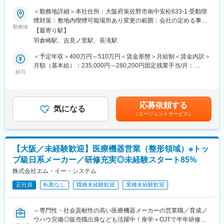
習得。CAD経験も活かせます。資格取得支援制度が手厚く、建築
＝求人のポイント＝
＜勤務地詳細＞本社住所：大阪府泉佐野市南中安松633-1 受動喫
士・施工管理技士などの取得を積極サポートします。
◇スポーツ領域／新市場の商品企画に挑戦
煙対策：敷地内喫煙可能場所あり変更の範囲：会社の定める事業
◇ゼロから形にする開発／裁量大きく推進できる
勤務地
所
■本ポジションの魅力・やりがい
【最寄り駅】
◇OEM・海外連携あり／グローバルな経験を獲得
・MRI室の電磁対策や病室の酸素アウトレット設置など一般建築
羽倉崎駅、吉見ノ里駅、長滝駅
にはない専門性が身に付く希少価値の高い仕事。病院の開院・完
■業務内容：
＜予定年収＞400万円～510万円＜賃金形態＞月給制＜賃金内訳＞
成を見届ける達成感は大きく、「いのちを守る人を支える環境づ
医療分野で培った知見をもとに、スポーツ・ウェルネス・アパレ
月額（基本給）：235,000円～280,200円固定残業手当/月：
くり」に直接貢献できます。
ル領域の新規商品開発を推進していきます。
給与
39,000円～51,700円（固定残業時間21時間0分/月）超過した時間
外労働の残業手当は追加支給＜月給＞274,000円～331,900円（一
■キャリアパス
■具体的には：
律手当を含む）＜昇給有無＞有＜残業手当＞有＜給与補足＞※上記
・専門性を深めて施工管理のプロフェッショナルとして活躍でき
◇市場リサーチ／競合調査／トレンド把握
年収は、スキル・ご経験によって変動します。■賞与：年2回支給
るほか、プロジェクトマネジメント（CM）領域にも挑戦可能。大
応募依頼する
◇商品コンセプトの企画・検討
気になる
（昨年度実績：3ヶ月分／年）■給与改定：年1回賃金はあくまで
規模案件の責任者、技術指導など将来的なキャリアの幅も広いで
（エージェントサービス）
◇OEMメーカー、海外ブランド、社内関係部署との調整・交渉
も目安の金額であり、選考を通じて上下する可能性があります。
す。
◇仕様／コスト／スケジュールの検討・推進
月給(月額)は固定手当を含めた表記です。
◇社内提案資料、商談資料の作成
■募集背景
◇課題の整理、関係者への相談、次アクションの設定
・医療機関の建替え・増改築が全国的に増加し、医療×建築に特化
【大阪／未経験歓迎】医療機器営業（整形領域）※トッ
した工事ニーズが拡大。専門性の高い「MF技術工事部」を強化
プ級日系メーカー／研修充実◎未経験スタート85%
※出張：海外の展示会が年に0～1回程度
し、10名から30名体制を目指すため施工管理の経験者を募集しま
国内：月0～1回（日帰り～1泊）程度
株式会社エム・イー・システム
す。
正社員
転勤なし
職種未経験歓迎
業種未経験歓迎
■業務の特徴：
変更の範囲：会社の定める業務
◇未経験の場合でも、最初から一部業務をお任せする前提です。
主体的に動きながらキャッチアップしていただきます。
～専門性・社会貢献性の高い医療機器メーカーの営業職／育成ノ
◇このポジションは、決まった進め方があるというよりも、状況
ウハウ完備◎販売職出身なども活躍中！座学＋OJTで半年研修／
に応じて考えながら進めていくスタイルの仕事です。周囲と相談