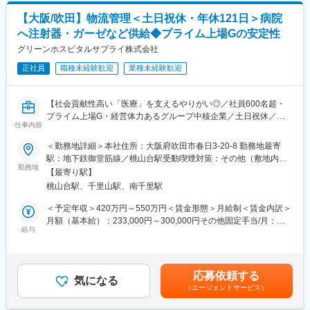
【大阪/吹田】物流管理＜土日祝休・年休121日＞病院
へ注射器・ガーゼなど供給◆プライム上場Gの安定性
グリーンホスピタルサプライ株式会社
正社員
職種未経験歓迎
業種未経験歓迎
【社会貢献性高い「医療」を支えるやりがい◎／社員600名超・
プライム上場G・経営体力あるグループ中核企業／土日祝休／年
仕事内容
休121日／持家支援など、福利厚生も充実】
＜勤務地詳細＞本社住所：大阪府吹田市春日3-20-8 勤務地最寄
■概要：
駅：地下鉄御堂筋線／桃山台駅受動喫煙対策：その他（敷地内禁
◇50社超（※2026年4月現在）あるあるグループの中核企業とし
勤務地
煙（屋外喫煙可能場所あり））変更の範囲：会社の定める事業所
【最寄り駅】
て、最先端機器やノウハウを活かした医療環境を提案
桃山台駅、千里山駅、南千里駅
◇今回のポジションは医療機関に診療材料を供給するSPD契約の
業務品質をマネジメントするポジションです。
＜予定年収＞420万円～550万円＜賃金形態＞月給制＜賃金内訳＞
月額（基本給）：233,000円～300,000円その他固定手当/月：
■業務内容：
給与
46,600円～60,000円＜月給＞279,600円～360,000円＜昇給有無
◇医療機関で日々使用する注射器やガーゼなどの消耗品・診療材
＞有＜残業手当＞有＜給与補足＞※給与詳細は、経験を考慮した上
料の供給・院内分配する「SPD業務」の運用マネジメントをお任
で決定いたします。■賞与：年2回（7月・12月）■昇給：年1回（4
せします。
月）■その他固定手当：諸手当賃金はあくまでも目安の金額であ
応募依頼する
◇関西圏で40以上ある契約施設に常駐する担当者や病院側に向け
気になる
り、選考を通じて上下する可能性があります。月給(月額)は固定手
（エージェントサービス）
て、SPD運用の効率化・改善提案、管理業務をお任せします。人
当を含めた表記です。
の「いのち」に関わる診療材料の供給効率化を図る重要なポジシ