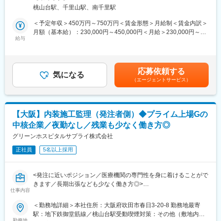
りますが、発注者側での業務割合が高くなります。
と、オリジナルプロダクトの開発を行うキュレーションブランド
桃山台駅、千里山駅、南千里駅
・常駐型の施工管理業務よりも、巡回型での施工監理業務の案件
です。https://www.neph-jp.com/
変更の範囲：会社の定める業務
構成比が高いです。
＜予定年収＞450万円～750万円＜賃金形態＞月給制＜賃金内訳＞
・担当エリアにつは、関西案件中心となります。
■入社後に期待すること：
月額（基本給）：230,000円～450,000円＜月給＞230,000円～
※必要に応じて出張はありますが、長期出張は少ない環境となりま
給与
まずは既存商品の理解や市場分析からスタートし、徐々に商品戦
450,000円＜昇給有無＞有＜残業手当＞有＜給与補足＞※給与詳細
す。
略や新規ブランド開拓をお任せします。将来的には、マネージャ
は、経験を考慮した上で決定いたします。■賞与：年2回（7月・
・案件・規模については、クリニックから大規模病院まで様々で
ーとして、NEPHの成長を牽引いただくことを期待しています。
12月）■昇給：年1回（4月）賃金はあくまでも目安の金額であ
す。
り、選考を通じて上下する可能性があります。月給(月額)は固定手
応募依頼する
・工事金額…数十万～4億程度と幅広い案件となりますが、新設よ
気になる
■当社について：
当を含めた表記です。
（エージェントサービス）
りも改修案件の割合が高いです。
◇当社は整形外科・乳腺科・皮膚科・救命救急科向けの医療用装
具やコンディショニング機器、医療機器など、高性能な製品の製
■組織体制
造・販売を行う医療機器メーカーです。医療現場のニーズに応え
・同社は医療商社内の専門技術チームとして、医療機器・設備・
る製品開発力と、現場との密な連携を強みに、国内外で高い評価
【大阪】内装施工監理（発注者側）◆プライム上場Gの
建築を横断する知識を持つ技術者が在籍。病院の理事長・院長・
を得ています。
中核企業／夜勤なし／残業も少なく働き方◎
事務長と直接やり取りする案件が多く、発注者に近い立場で業務
◇世界の医療に貢献する企業として、スポーツ医学と医療を通じ
を進められます。
グリーンホスピタルサプライ株式会社
て、医療用具や高性能な医療機器を中心とした製品およびこれら
※ご入社後は、ご経験されてきた経験を活かした分野での施工監理
に付随したサービスを提供しています。
正社員
5名以上採用
業務をお任せしますが、ご経験を積んでいただき、複数の分野で
の施工監理を担当いただく事を想定しております。
変更の範囲：会社の定める業務
<発注に近いポジション／医療機関の専門性を身に着けることがで
■教育体制
きます／長期出張なども少なく働き方◎>
・OJTを中心に医療法規・設備基準・特殊施工などの専門知識を
仕事内容
■職務内容：
習得。CAD経験も活かせます。資格取得支援制度が手厚く、建築
・発注者に近いポジションで医療機関の新設・移転・改修工事に
＜勤務地詳細＞本社住所：大阪府吹田市春日3-20-8 勤務地最寄
士・施工管理技士などの取得を積極サポートします。
おける内装施工監理業務を担当します。
駅：地下鉄御堂筋線／桃山台駅受動喫煙対策：その他（敷地内禁
※工事規模などに合わせて、施工管理業務を担当いただくこともあ
勤務地