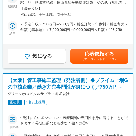
おける内装工事施工監理業務を担当します。
駅：地下鉄御堂筋線／桃山台駅受動喫煙対策：その他（敷地内禁
※工事規模などに合わせて、施工管理業務を担当いただくこともあ
勤務地
煙（屋外喫煙可能場所あり））変更の範囲：会社の定める事業所
■本ポジションの魅力・やりがい
【最寄り駅】
りますが、発注者側での業務割合が高くなります。
・MRI室の電磁対策や病室の酸素アウトレット設置など一般建築
桃山台駅、千里山駅、南千里駅
・常駐型の施工管理業務よりも、巡回型での施工監理業務の案件
にはない専門性が身に付く希少価値の高い仕事。病院の開院・完
構成比が高いです。
＜予定年収＞750万円～900万円＜賃金形態＞年俸制＜賃金内訳＞
成を見届ける達成感は大きく、「いのちを守る人を支える環境づ
・担当エリアにつは、関西案件中心となります。
年額（基本給）：7,500,000円～9,000,000円＜月額＞468,750円
くり」に直接貢献できます。
※必要に応じて出張はありますが、長期出張は少ない環境となりま
給与
～562,500円（16分割）＜昇給有無＞有＜残業手当＞有＜給与補
す。
足＞※給与詳細は、経験を考慮した上で決定いたします。■賞与：
■キャリアパス
・案件・規模については、クリニックから大規模病院まで様々で
年2回（7月・12月）■昇給：年1回（4月）賃金はあくまでも目安
・専門性を深めて施工管理のプロフェッショナルとして活躍でき
す。
の金額であり、選考を通じて上下する可能性があります。月給(月
るほか、プロジェクトマネジメント（CM）領域にも挑戦可能。大
応募依頼する
・工事金額…数十万～4億程度と幅広い案件となりますが、新設よ
気になる
額)は固定手当を含めた表記です。
規模案件の責任者、技術指導など将来的なキャリアの幅も広いで
（エージェントサービス）
りも改修案件の割合が高いです。
す。
■組織体制
■募集背景
・同社は医療商社内の専門技術チームとして、医療機器・設備・
・医療機関の建替え・増改築が全国的に増加し、医療×建築に特化
【大阪】管工事施工監理（発注者側）◆プライム上場G
建築を横断する知識を持つ技術者が在籍。病院の理事長・院長・
した工事ニーズが拡大。専門性の高い「MF技術工事部」を強化
の中核企業／働き方◎専門性が身につく／750万円～
事務長と直接やり取りする案件が多く、発注者に近い立場で業務
し、10名から30名体制を目指すため施工管理の経験者を募集しま
を進められます。
グリーンホスピタルサプライ株式会社
す。
※ご入社後は、ご経験されてきた経験を活かした分野での施工監理
正社員
5名以上採用
業務をお任せしますが、ご経験を積んでいただき、複数の分野で
変更の範囲：会社の定める業務
の施工監理を担当いただく事を想定しております。
<発注に近いポジション／医療機関の専門性を身に着けることがで
■教育体制
きます／長期出張なども少なく働き方◎>
・OJTを中心に医療法規・設備基準・特殊施工などの専門知識を
仕事内容
■職務内容：
習得。CAD経験も活かせます。資格取得支援制度が手厚く、建築
・発注者に近いポジションで医療機関の新設・移転・改修工事に