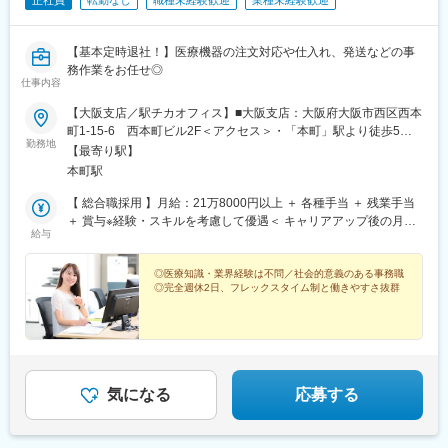
正社員
転勤なし
職種未経験歓迎
業種未経験歓迎
【基本定時退社！】医療機器の注文対応や仕入れ、発送などの事
務作業をお任せ◎
仕事内容
【大阪支店／駅チカオフィス】■大阪支店：大阪府大阪市西区西本
町1-15-6 西本町ビル2F＜アクセス＞・「本町」駅より徒歩5
勤務地
分・「阿波座」駅より徒歩7分※受動喫煙対策：敷地内禁煙
【最寄り駅】
本町駅
【 総合職採用 】月給：21万8000円以上 ＋ 各種手当 ＋ 残業手当
＋ 賞与※経験・スキルを考慮して優遇＜ キャリアアップ後の月給
給与
例 ＞■主任：月給27万円～ ＋ 各種手当 ＋ 残業手当 ＋ 賞与■係
長：月給34万円～ ＋ 各種手当 ＋ 残業手当 ＋ 賞与 ◆ ◇ ◆【
一般職採用 】月給：19万4,000円～ ＋ 各種手当 ＋ 残業手当 ＋ 賞
◎医療知識・業界経験は不問／社会的意義のある事務職
◎完全週休2日、フレックスタイム制と働きやすさ抜群
与※総合職または一般職での採用は、ご経験・スキルを考慮し、選
考の過程でご相談のうえ、決定いたします。
気になる
応募する