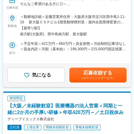
時には製品の取り扱い説明の為に手術現場に立会うこともありま
そんなご希望のある方に◎～
す。
仕事内容
自社開発製品の自動造影剤注入装置「RAQUOS インジェクション
システム」をはじめとした虚血関連製品を医療機器販売代理店を
＜勤務地詳細＞近畿営業所住所：大阪府大阪市淀川区西中島1-11-
■組織構成／キャリアパス
通して医療施設に提案営業する仕事です。
16 新大阪ＣＳＰビル1階受動喫煙対策：屋内全面禁煙変更の範
マネージャー1名、メンバー5名が所属しています。
勤務地
囲：会社の定める事業所
入社後の活躍・評価次第ではありますが、
【最寄り駅】
■業務内容：
入社後約3年で主任、約5年で課長への昇進実績があります。
南方駅(大阪府)、西中島南方駅、新大阪駅
・製品のデモンストレーション
・導入サポート、操作説明、アフターフォロー
＜予定年収＞421万円～460万円＜賃金形態＞月給制特記事項なし
■評価制度
・価格交渉
＜賃金内訳＞月額（基本給）：196,300円～215,000円固定残業手
3カ月に1回報奨金制度があり、個人の成果だけでなくチーム成果
※当社は医療機器代理店ですが、本ポジションはメーカーとしての
給与
当/月：48,700円～53,400円（固定残業時間30時間0分/月）超過し
やプロセス(売上実績+説明会実施回数など)も重要な評価対象で、
営業スタイルが中心となります。
た時間外労働の残業手当は追加支給＜月給＞245,000円～268,400
年間で最大60万円の支給がございます。
※社用車での訪問、直行直帰も可能です。
円（一律手当を含む）＜昇給有無＞有＜残業手当＞有＜給与補足
仕事の成果だけでなく仕事への姿勢や組織への貢献度を評価して
＞予定年収はあくまでも目安の金額であり、選考を通じて上下す
いるため、自分の頑張りが給与・賞与にしっかり反映されます。
応募依頼する
■入社後の流れ：
気になる
る可能性があります。■別途インセンティブ制度有・賞与：年2回
（エージェントサービス）
・入社後は2週間程度の研修や配属後の先輩社員との営業同行を通
支給（約5か月分）・昇給・昇格：1回/年賃金はあくまでも目安の
■当社について
し、製品の基礎知識をつけ、仕事の流れを理解していただきま
金額であり、選考を通じて上下する可能性があります。月給(月額)
整形外科領域の製品を得意とし「日本人が日本人のために作る」
す。
は固定手当を含めた表記です。
というモノづくりのコンセプトを大切にしています。手や肩専門
・ご経験によりますが、2～6ヶ月程度で独り立ちとなります。
の骨折医療機器に特化した製品を提供し続けており、国産企業な
締切間近
※異業界からのご入社でもキャッチアップし、ご活躍いただいてい
らではの迅速な対応、使いやすさ、顧客目線の営業活動により、
【大阪／未経験歓迎】医療機器の法人営業＜同期と一
ます。
多くのドクターから支持されています。
緒に2か月の手厚い研修＞年収420万円～／土日祝休み
■自動造影剤注入装置「RAQUOS インジェクションシステム」と
ディーブイエックス株式会社
変更の範囲：会社の定める業務
は
正社員
上場企業
職種未経験歓迎
業種未経験歓迎
心臓血管インターベンション治療などで血管造影を行う際の造影
剤自動注入装置です。国内の医療現場のニーズを取り入れ、操作