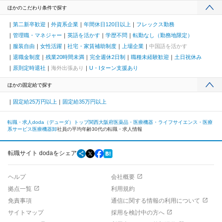
ほかのこだわり条件で探す
第二新卒歓迎
外資系企業
年間休日120日以上
フレックス勤務
管理職・マネジャー
英語を活かす
学歴不問
転勤なし（勤務地限定）
服装自由
女性活躍
社宅・家賃補助制度
上場企業
中国語を活かす
退職金制度
残業20時間未満
完全週休2日制
職種未経験歓迎
土日祝休み
原則定時退社
海外出張あり
U・Iターン支援あり
ほかの固定給で探す
固定給25万円以上
固定給35万円以上
転職・求人doda（デューダ）トップ
関西
大阪府
医薬品・医療機器・ライフサイエンス・医療
系サービス
医療機器卸
社員の平均年齢30代の転職・求人情報
転職サイト dodaをシェア
ヘルプ
会社概要
拠点一覧
利用規約
免責事項
通信に関する情報の利用について
サイトマップ
採用を検討中の方へ