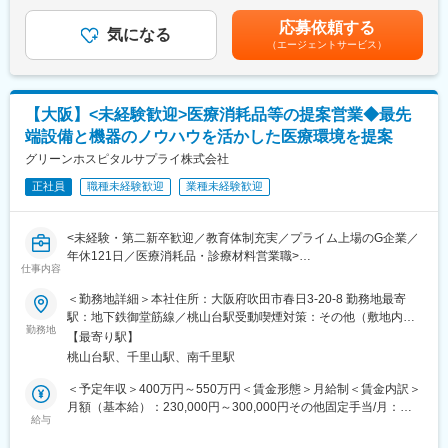
内でお伝え予定。※求人票に記載の賃金・残業手当の支給方法は変
療従事者に、患者様への治療にふさわしい商品を提案する必要も
◆トータルパックシステム事業…医療機関の新設・移転・増改築
更無。■賞与実績：年2回■給与天引：法定控除（社会保険料・所
応募依頼する
あり、幅広い商品知識が必要とされます。また、医師から急な手
気になる
等の企画・運営コンサルティング、医療機器・医療設備等の販売
得税）以外で、シップヘルスケアグループとして厚生会費を一律
（エージェントサービス）
術をしたいと連絡を受けて、急濾手術に必要な医療機器を用意す
及びリース、設備工事、不動産賃貸等、病医院の運営を一括して
控除。月々3,500円（旅行積立3,000円／慶弔見舞金500円）賃金
るといった事もあります。生命を救うために働くのは、医師だけ
サポート。
はあくまでも目安の金額であり、選考を通じて上下する可能性が
ではありません。診療材料の供給もとても責任感の強い仕事で
◆メデイカルサプライ事業…医療機関で利用される注射器やガー
あります。月給(月額)は固定手当を含めた表記です。
す。
ゼなどの他に患者様にとって必須の診療材料の安定供給サポー
【大阪】<未経験歓迎>医療消耗品等の提案営業◆最先
ト。
端設備と機器のノウハウを活かした医療環境を提案
■組織構成：
メデイカルサプライ事業部：約60名／平均年齢は30代前半です
グリーンホスピタルサプライ株式会社
変更の範囲：会社の定める業務
正社員
職種未経験歓迎
業種未経験歓迎
■当社について：
1992年に設立後、「生命を守る人の環境づくり」を合言葉とし、
医療機関に対するコンサルティング営業を展開する「トータルパ
<未経験・第二新卒歓迎／教育体制充実／プライム上場のG企業／
ックシステム事業」と、診療材料の供給を行う「メデイカルサプ
年休121日／医療消耗品・診療材料営業職>
ライ事業」の二本柱を中心に事業を展開しています。2009年10月
仕事内容
■業務内容：
よりシップヘルスケアHDを中心に持ち株会社体制へ移行し連結経
シップヘルスケアHDグループの中核企業として、最先端設備と機
＜勤務地詳細＞本社住所：大阪府吹田市春日3-20-8 勤務地最寄
営体制の強化を実践しています。
器のノウハウを活かした医療環境を提案します。今回のポジショ
駅：地下鉄御堂筋線／桃山台駅受動喫煙対策：その他（敷地内禁
◆トータルパックシステム事業…医療機関の新設・移転・増改築
ンは医療機関で日々必要となる診療材料の営業活動に従事するポ
勤務地
煙（屋外喫煙可能場所あり））変更の範囲：会社の定める事業所
等の企画・運営コンサルティング、医療機器・医療設備等の販売
【最寄り駅】
ジションです。
及びリース、設備工事、不動産賃貸等、病医院の運営を一括して
桃山台駅、千里山駅、南千里駅
サポート。
■ポジションの魅力：
＜予定年収＞400万円～550万円＜賃金形態＞月給制＜賃金内訳＞
◆メデイカルサプライ事業…医療機関で利用される注射器やガー
医療機関で日々使用する注射器やガーゼなどの消耗品から、何億
月額（基本給）：230,000円～300,000円その他固定手当/月：
ゼなどの他に患者様にとって必須の診療材料の安定供給サポー
もする医療機器まで、ニーズに応じた診療材料の供給を通じて、
給与
50,000円～80,000円＜月給＞280,000円～380,000円＜昇給有無
ト。
医療の最前線が24時間正常に機能するための支援活動を行ってい
＞有＜残業手当＞有＜給与補足＞■新賃金制度導入済で詳細は選考
◆調剤薬局事業…大規模病院周辺に特化した調剤薬局を展開。