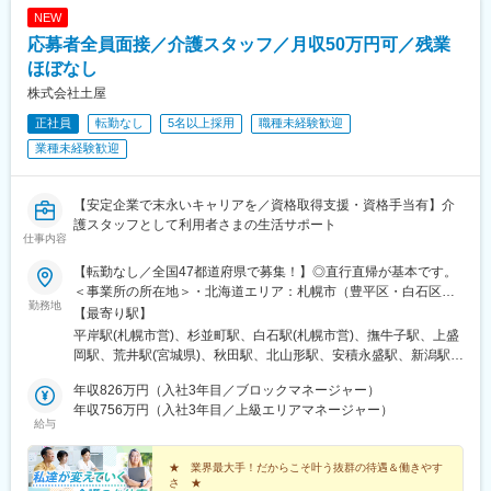
NEW
応募者全員面接／介護スタッフ／月収50万円可／残業
ほぼなし
株式会社土屋
正社員
転勤なし
5名以上採用
職種未経験歓迎
業種未経験歓迎
【安定企業で末永いキャリアを／資格取得支援・資格手当有】介
護スタッフとして利用者さまの生活サポート
仕事内容
【転勤なし／全国47都道府県で募集！】◎直行直帰が基本です。
＜事業所の所在地＞・北海道エリア：札幌市（豊平区・白石区）
勤務地
／函館市・東北エリア：岩手市／仙台市／秋田市／山形市／郡山
【最寄り駅】
市／弘前市・関東エリア：茨城市／栃木市／高崎市／大宮市／習
平岸駅(札幌市営)、杉並町駅、白石駅(札幌市営)、撫牛子駅、上盛
志野市／板橋区／多摩市／相模原市／藤沢市／甲府市・東海エリ
岡駅、荒井駅(宮城県)、秋田駅、北山形駅、安積永盛駅、新潟駅、
ア：静岡市／岡崎市／岐阜市／四日市市／名古屋市・北信越エリ
水戸駅、小山駅、高崎駅、大宮駅(埼玉県)、京成津田沼駅、志村坂
ア：新潟市／富山市／金沢市／福井市／長野市・関西エリア：大
年収826万円（入社3年目／ブロックマネージャー）
上駅、多摩センター駅、相模原駅、藤沢駅、国母駅、市役所前駅
阪市／宇治市／西宮市／奈良市／大津市／和歌山市／新宮市・中
年収756万円（入社3年目／上級エリアマネージャー）
(長野県)、県庁前駅(富山県)、上諸江駅、八ツ島駅、岐阜駅、静岡
給与
四国エリア：鳥取市／松江市／岡山市／福山市／広島市／下関市
駅、東岡崎駅、新瑞橋駅、中川原駅、瀬田駅(滋賀県)、宇治駅(奈
／徳島市／高松市／松山市／高知市・九州エリア：福岡市／糟屋
良線)、天満橋駅、西宮駅、奈良駅、六十谷駅、新宮駅、鳥取駅、
郡粕屋町／北九州市／久留米市／佐賀市／長崎市／熊本市／大分
★ 業界最大手！だからこそ叶う抜群の待遇＆働きやす
松江駅、備前西市駅、東福山駅、比治山橋駅、幡生駅、阿波富田
さ ★
市／宮崎市／鹿児島市／沖縄市※受動喫煙防止対策：敷地内禁煙※