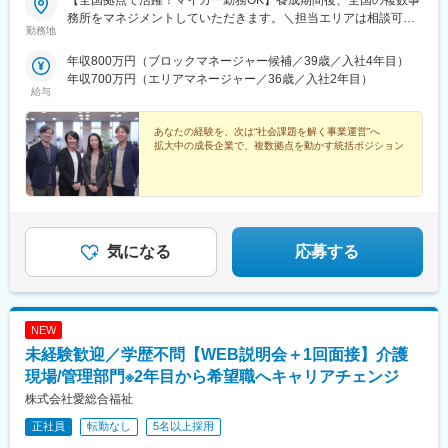
【全国拠点で活躍！マイカー勤務OK】養成期間後、全国の複数事
務所をマネジメントしていただきます。＼担当エリアは相談可
勤務地
能！／近隣エリアまたは全国から好きなエリアを相談できます！
《養成期間中の勤務地》現在は東京、横浜、埼玉、福岡の事業所
年収800万円（ブロックマネージャー候補／39歳／入社4年目）
で行っていますが、ご希望に合わせて、お住まいのエリアで行う
年収700万円（エリアマネージャー／36歳／入社2年目）
ことも可能です。また社宅の利用もできますので、ご面接時にお
給与
気軽にご相談ください。《養成期間後の勤務地》全国47都道府県
が対象※現在お住まいの地域又はジェネラルマネージャーと相談の
あなたの経験を、次は“社会課題を解く事業運営”へ
上決定《配属事業部について》障害福祉事業では「重度訪問介
拡大中の成長企業で、複数拠点を動かす統括ポジション
護」と「グループホーム」、高齢者事業では「訪問介護事業」を
展開しています。配属に関しては、適性や条件等に応じて、配属
の事業部を決定。あなたの適性や能力を活かせる適切な部署でご
活躍いただきます。※入社後のキャリアチェンジも可能です。気に
なる点はご相談ください。☆引越し手当支給・借り上げ社宅提供
気になる
応募する
あり（無料）
NEW
未経験歓迎／学歴不問【WEB説明会＋1回面接】介護
現場/管理部門※2年目から希望職へキャリアチェンジ
株式会社愛総合福祉
正社員
転勤なし
5名以上採用