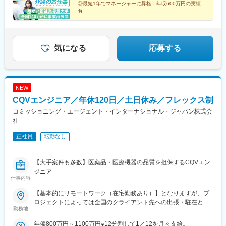
駅、元山駅(香川県)、道後公園駅、知寄町二丁目駅、吉塚駅、柚須
◎最短1年でマネージャーに昇格：年収600万円の実績
駐車場あり！車、バイク、自転車などの通勤OK ※地域による※担
駅、木屋瀬駅、西鉄久留米駅、佐賀駅、茂里町駅、健軍町駅、大
有
当するご利用者のご自宅へ訪問していただきます。※ご希望をお伺
◎マネージャーへ昇格後は月給45万円以上可
分駅、宮崎駅、天文館通駅、古島駅、南平岸駅、新津田沼駅、志
◎残業ほぼなし／直行直帰OK！
いし、通いやすい範囲を考慮の上で訪問先を決定いたします！
村三丁目駅、権堂駅、新富町駅(富山県)、妙音通駅、谷町四丁目
駅、西宮駅(ＪＲ線)、新大宮駅、南区役所前駅、道後温泉駅、馬出
九大病院前駅、新木屋瀬駅、スタジアムシティノース駅、いづろ
気になる
応募する
通駅、長野駅、丸の内駅(富山県)、呼続駅、市役所前駅(広島県)、
浦上駅、甲東中学校前駅
NEW
CQVエンジニア／年休120日／土日休み／フレックス制
コミッショニング・エージェント・インターナショナル・ジャパン株式会
社
正社員
転勤なし
【大手案件も多数】医薬品・医療機器の品質を担保するCQVエン
ジニア
仕事内容
【基本的にリモートワーク（在宅勤務あり）】となりますが、プ
ロジェクトによっては全国のクライアント先への出張・駐在とな
勤務地
ります。※配属となるプロジェクトについては、スキルや経験を考
慮の上決定いたします。
年俸800万円～1100万円※12分割して1／12を月々支給。