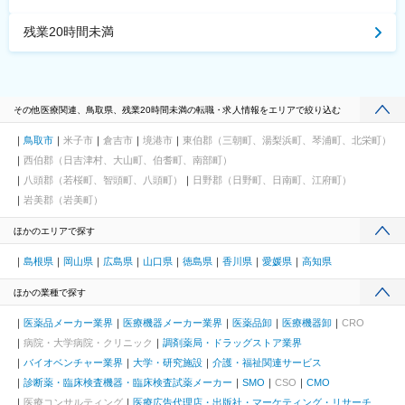
残業20時間未満
その他医療関連、鳥取県、残業20時間未満の転職・求人情報をエリアで絞り込む
鳥取市
米子市
倉吉市
境港市
東伯郡（三朝町、湯梨浜町、琴浦町、北栄町）
西伯郡（日吉津村、大山町、伯耆町、南部町）
八頭郡（若桜町、智頭町、八頭町）
日野郡（日野町、日南町、江府町）
岩美郡（岩美町）
ほかのエリアで探す
島根県
岡山県
広島県
山口県
徳島県
香川県
愛媛県
高知県
ほかの業種で探す
医薬品メーカー業界
医療機器メーカー業界
医薬品卸
医療機器卸
CRO
病院・大学病院・クリニック
調剤薬局・ドラッグストア業界
バイオベンチャー業界
大学・研究施設
介護・福祉関連サービス
診断薬・臨床検査機器・臨床検査試薬メーカー
SMO
CSO
CMO
医療コンサルティング
医療広告代理店・出版社・マーケティング・リサーチ