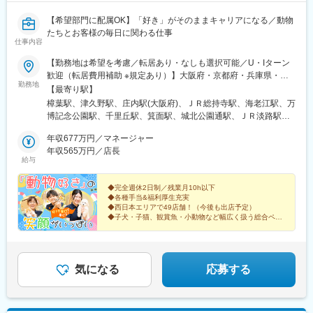
【希望部門に配属OK】「好き」がそのままキャリアになる／動物
たちとお客様の毎日に関わる仕事
仕事内容
【勤務地は希望を考慮／転居あり・なしも選択可能／U・Iターン
歓迎（転居費用補助 ※規定あり）】大阪府・京都府・兵庫県・奈
勤務地
良県・和歌山県・愛知県・徳島県・高知県・香川県・愛媛県・広
【最寄り駅】
島県・鳥取県・島根県・福岡県の直営店舗◎現在、愛知県・鳥取
樟葉駅、津久野駅、庄内駅(大阪府)、ＪＲ総持寺駅、海老江駅、万
県・中国地方エリアを積極採用中です！＜勤務地＞■大阪府／大阪
博記念公園駅、千里丘駅、箕面駅、城北公園通駅、ＪＲ淡路駅、
市・茨木市・吹田市・箕面市・堺市・岸和田市・泉佐野市・松原
喜連瓜破駅、河内天美駅、堺駅、泉ケ丘駅、上牧駅(大阪府)、久米
市・豊中市・枚方市・高槻市■京都府／京都市・八幡市・木津川市
年収677万円／マネージャー
田駅、井原里駅、住之江公園駅、西二見駅、伊丹駅(阪急線)、加古
■兵庫県／西宮市・伊丹市・加古川市・明石市・神戸市■奈良県／
年収565万円／店長
川駅、春日野道駅(阪神線)、西ノ京駅、大和高田駅、笠縫駅、浮孔
給与
奈良市・大和高田市・磯城郡田原本町・橿原市■和歌山県／和歌山
駅、高の原駅、ケーブル八幡宮山上駅、伏見駅(京都府)、茶山・京
市■愛知県／名古屋市・日進市・知多市・江南市■徳島県／板野郡
都芸術大学駅、東松江駅(和歌山県)、江南駅(愛知県)、古見駅(愛知
藍住町■香川県／高松市■愛媛県／今治市・伊予郡松前町■高知県
◆完全週休2日制／残業月10h以下
県)、港区役所駅、赤池駅(愛知県)、勝瑞駅、高知駅、伏石駅、古
◆各種手当&福利厚生充実
／高知市■広島県／広島市・福山市・廿日市市 ■鳥取県／鳥取市■
泉駅、今治駅、道上駅、廿日市市役所前・平良駅、商工センター
◆西日本エリアで49店舗！（今後も出店予定）
島根県／出雲市・松江市■福岡県／筑紫野市・北九州市◎受動喫煙
入口駅、湖山駅、松江駅、出雲市駅、朝倉街道駅、西小倉駅、野
◆子犬・子猫、観賞魚・小動物など幅広く扱う総合ペッ
対策：分煙※喫煙所あり
トショップ
田駅(阪神線)、公園東口駅、下新庄駅、大小路駅、岩屋駅(兵庫
「安定した就業環境」「好きな部門に配属OK」
県)、高田駅(奈良県)、元田中駅、東海通駅、新井口駅、天拝山
笑顔で働ける理由があります！
駅、平和通駅、野田阪神駅、淡路駅、花田口駅、灘駅、草津南
駅、小倉駅(福岡県)
気になる
応募する