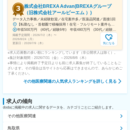
・取締役と連携した案件全体の進捗・優先順位設計
株式会社BREXA Advan(BREXAグループ
変更の範囲：会社の定める業務
（旧株式会社アールピーエム ）)
データ入力事務／未経験歓迎／在宅案件多／医薬品関連／面接1回
【転勤なし・首都圏で積極採用！在宅・フルリモート案件も有り！大手・優良企業が中心♪】■本社／大阪市淀川区宮原3-5-36 新大阪トラストタワー19F変更の範囲、上記を除く当社関連勤務地◆プロジェクト先例東京23区内、横浜、大宮、千葉、その他＜配属先最寄り駅の一例＞飯田橋／日本橋／浜松町／信濃町／四ツ谷／池袋／蒲田 など※過去の配属先は勤務地一覧に記載◆POINT！#大手企業など約300社の取引先あり！（製薬メーカー、製薬関連企業、化粧品関連企業、臨床研究センターなど）#最寄り駅から徒歩5～10分圏内の通いやすいオフィス＃在宅勤務・在宅プロジェクト多数＃定時退社基本＆土日祝休み＃安定性抜群の医療業界で事務として活躍＃未経験入社8割×研修センターで手厚くフォロー＃産育休の取得実績100％#転居を伴う転勤なし※受動喫煙対策：オフィス内禁煙
年収500万円 (40代／経験6年) 年収480万円 (30代／経験4年)
掲載予定期間：
2026/7/2（木）
〜
2026/8/24（月）
気になる
更新日：
2026/7/9（木）
※求人応募数の多い順にランキングしています（非公開求人は除く）。
※集計対象期間：2026/7/31（金）～2026/8/6（木）
※事情により掲載終了予定日よりも前に求人募集が終了していることもご
ざいます。その場合は当サイトから応募はできませんので、あらかじめご
了承ください。
その他医療関連
の人気求人ランキングを詳しく見る
求人の傾向
dodaに掲載中の求人に関するデータを、カテゴリごとにご紹介します。
その他医療関連
鳥取県