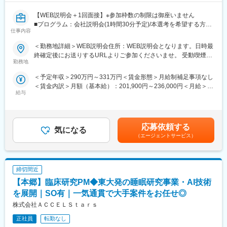
【WEB説明会＋1回面接】※参加枠数の制限は御座いません
■プログラム：会社説明会(1時間30分予定)/本選考を希望する方は
仕事内容
説明会の中で日程調整を実施。希望しない方は、ご退席いただい
て構いません。（後日の面接調整も可能です）
＜勤務地詳細＞WEB説明会住所：WEB説明会となります。日時最
■補足：本求人に応募後、選考会予約が出来ましたら、WEB会議
終確定後にお送りするURLよりご参加くださいませ。 受動喫煙対
参加用のURL・詳細情報をお送り致します。
勤務地
策：屋内全面禁煙
※応募時に参加可能日をお知らせ頂けるとスムーズに予約が進みま
＜予定年収＞290万円～331万円＜賃金形態＞月給制補足事項なし
す
＜賃金内訳＞月額（基本給）：201,900円～236,000円＜月給＞
■日時：月・木／13:30～15:00
給与
201,900円～236,000円＜昇給有無＞有＜残業手当＞有＜給与補足
＞※記載の年収は初年度のものです。2年目昇給あり。※記載の年
【企業・求人内容】
収は夜勤手当：1回5,000円の月6回分を含んだ金額となります。■
■業務の概要：同ポジションは、総合職社員として様々な部門のス
小規模多機能型居宅介護での勤務のみ、別途で送迎手当：10,000/
ペシャリストとして活躍する、幹部候補人材となることが期待さ
応募依頼する
気になる
月を支給賃金はあくまでも目安の金額であり、選考を通じて上下
れます。入社後1年間は、同社の介護施設において、お客様の日常
（エージェントサービス）
する可能性があります。月給(月額)は固定手当を含めた表記です。
生活中のサポート全般を担当いただきます。※雇用形態：無期正社
員
■業務の詳細：実務業務と並行して実務者研修資格の取得のための
締切間近
学校に通います。年に４回程度、本社の社員と面談をする中でご
自身の2年目以降のキャリアアプランを立て、ご希望も踏まえなが
【本郷】臨床研究PM◆東大発の睡眠研究事業・AI技術
ら、2年目以降の職種（施設 or 本社）が決定します。本社勤務に
を展開｜SO有｜一気通貫で大手案件をお任せ◎
なりますと、経理、総務、人事など事務系の仕事が中心になりま
株式会社ＡＣＣＥＬＳｔａｒｓ
す。また、一度本社帰任した後でも、希望すれば現場復帰も可能
です。
正社員
転勤なし
■就業環境：残業はほぼなし、休みもしっかり取得できるため非常