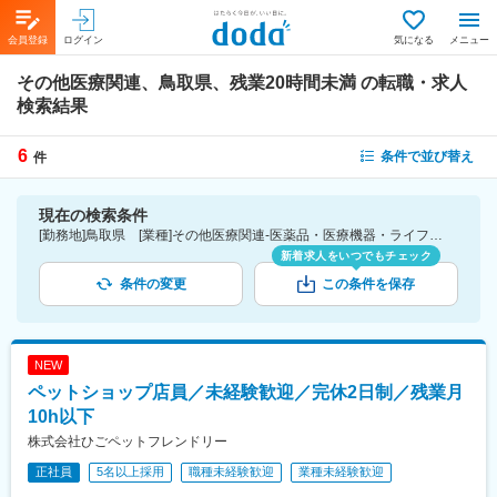
会員登録
ログイン
気になる
メニュー
その他医療関連、鳥取県、残業20時間未満
の転職・求人
検索結果
6
条件で並び替え
件
現在の検索条件
[勤務地]鳥取県 [業種]その他医療関連-医薬品・医療機器・ライフサイエンス・医療系サービス [詳細条件](休日・働き方)残業20時間未満
新着求人をいつでもチェック
条件の変更
この条件を保存
NEW
ペットショップ店員／未経験歓迎／完休2日制／残業月
10h以下
株式会社ひごペットフレンドリー
正社員
5名以上採用
職種未経験歓迎
業種未経験歓迎