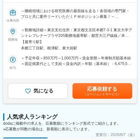
に働きやすい環境が整っております。定着率も高く実際にここ3年
間で入社した新卒の離職率は6％と非常に低い数値です。また配属
～睡眠領域における研究医療の最前線を走る！各領域の専門家・
先は現在のご住所から考慮し決定いたします。
プロと共に案件リードいただくＰＭポジション募集！～
仕事内容
■研修制度：入社後1週間、本社で研修を行います。その後の配属
先においても、国家資格をもった先輩社員によるマンツーマンの
■会社概要
＜勤務地詳細＞東京支社住所：東京都文京区本郷7-3-1 東京大学ア
OJTを行いながら実務を覚えて頂きます。技術はすぐに身に付き
株式会社ACCELStarsは、東京大学発のメディカル・スリープテ
ントレプレナープラザ205勤務地最寄駅：都営大江戸線線／本郷
ます。さらにレベルアップしたい方には外部の研修にも100％会
ック企業として、睡眠を高精度に計測・解析するウェアラブルデ
勤務地
三丁目駅受動喫煙対策：屋内全面禁煙変更の範囲：会社の定める
【最寄り駅】
社が費用負担します。3ヶ月に1度はフォローアップ研修という形
バイスとAI解析クラウドを基盤に、医療・研究・ヘルスケア領域
事業所（リモートワーク含む）
本郷三丁目駅、根津駅、東大前駅
で本社研修を実施し、資格取得についても全面バックアップ。未
の事業を展開しています。研究領域では、睡眠測定に特化したデ
経験・無資格であっても安心できる研修制度は非常に整っていま
バイスや解析クラウドを用い、研究計画～測定～解析までをワン
＜予定年収＞850万円～1,000万円＜賃金形態＞年俸制月額基本給
す。
ストップで支援するサービスも提供しています。
＋固定残業代として支給＜賃金内訳＞年額（基本給）：6,475,596
給与
円～7,617,966円固定残業手当/月：168,700円～198,500円（固定
■募集背景
残業時間40時間0分/月）超過した時間外労働の残業手当は追加支
これまで取締役が巻き取っていた研究プロジェクトPM機能を、専
給＜月額＞708,333円～833,330円（12分割）（一律手当を含む）
任のPMとして引き継ぎ、体制強化したいと考えております。
＜昇給有無＞有＜残業手当＞有＜給与補足＞給与改定：年1回スト
応募依頼する
気になる
ックオプション付与：都度（昨年実績 有）賃金はあくまでも目
（エージェントサービス）
■ポジション概要
安の金額であり、選考を通じて上下する可能性があります。月給
製薬企業・ヘルスケア企業・アカデミア（大学病院・医療機関）
(月額)は固定手当を含めた表記です。
と協働する研究プロジェクトのPMとして、案件化～計画策定～運
用設計～問い合わせ対応～データ管理～解析実行～クロージング
人気求人ランキング
（契約/請求）までを一気通貫で推進いただきます。
dodaに掲載中の求人を、応募数順にランキング形式でご紹介します。
※応募数が同数の場合は、新着順に表示しています。
本ポジションは「研究者」ではなく、
・社内（データサイエンス／開発／オペレーション）
更新日：
2026/8/7（金）