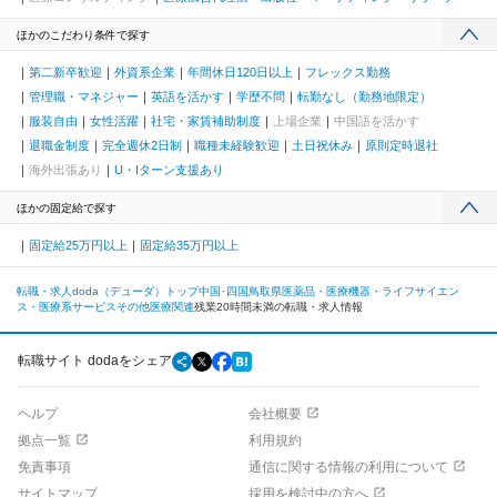
ほかのこだわり条件で探す
第二新卒歓迎
外資系企業
年間休日120日以上
フレックス勤務
管理職・マネジャー
英語を活かす
学歴不問
転勤なし（勤務地限定）
服装自由
女性活躍
社宅・家賃補助制度
上場企業
中国語を活かす
退職金制度
完全週休2日制
職種未経験歓迎
土日祝休み
原則定時退社
海外出張あり
U・Iターン支援あり
ほかの固定給で探す
固定給25万円以上
固定給35万円以上
転職・求人doda（デューダ）トップ
中国･四国
鳥取県
医薬品・医療機器・ライフサイエン
ス・医療系サービス
その他医療関連
残業20時間未満の転職・求人情報
転職サイト dodaをシェア
ヘルプ
会社概要
拠点一覧
利用規約
免責事項
通信に関する情報の利用について
サイトマップ
採用を検討中の方へ