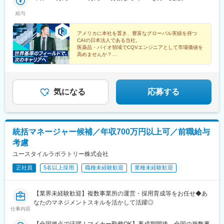
給与
アメリカに本社を置き、豊富なグローバル実績を持つ
CAIの日本法人である当社。
医薬品・バイオ領域でCQVエンジニアとして市場価値を
高めませんか？
◎年収800万円以上
◎完全週休2日制
◎グローバル基準の環境
◎トレーニング制度充実
気になる
応募する
統括マネージャー候補／年収700万円以上可／前職給与
考慮
ユースタイルラボラトリー株式会社
正社員
5名以上採用
職種未経験歓迎
業種未経験歓迎
【業界未経験歓迎】複数事業所の運営・採用育成等をお任せ◆あ
なたのマネジメントスキルを活かして活躍◎
仕事内容