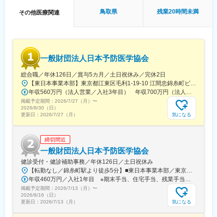
・社外（製薬・医療機関・KOL・CRO等）
を巻き込み、デジタルも活用しながらプロジェクトを前に進める
鳥取県
残業20時間未満
その他医療関連
推進役です。
■担当プロジェクト例
・製薬・ヘルスケア企業の研究案件
・大学研究室・医療機関と連携した臨床研究支援
一般財団法人日本予防医学協会
※案件は紹介・問い合わせ起点が中心で、アウトバウンドで「取っ
てくる」よりも、引き受けた案件を“成功させる推進”が重要
総合職／年休126日／賞与5カ月／土日祝休み／完休2日
※1人あたり同時並行：2～3案件程度
【東日本事業本部】東京都江東区毛利1-19-10 江間忠錦糸町ビル※訪問先からの直行直帰が可能です！＜アクセス＞・JR総武線（快速・各駅停車）／東京メトロ半蔵門線 錦糸町駅より徒歩5分・東京メトロ半蔵門線／都営新宿線 住吉駅より徒歩5分※受動喫煙対策:屋内全面禁煙
※期間：数ヶ月～半年（案件による）
年収560万円（法人営業／入社3年目） 年収700万円（法人営業・チームリーダー／入社5年目）
掲載予定期間：
2026/7/27（月）
〜
■主な業務内容
2026/8/30（日）
●臨床研究支援
気になる
更新日：
2026/7/27（月）
・案件管理：商談、見積作成、クロージング、契約書締結、社内
リソース手配、請求管理
締切間近
・PM業務：研究計画作成支援、リクルーティング、オペレーショ
ン設計・実行、問い合わせ対応、データ管理、解析計画、解析実
一般財団法人日本予防医学協会
行
健診受付・健診補助事務／年休126日／土日祝休み
●PSG解析AI／解析クラウド導入支援
【転勤なし／錦糸町駅より徒歩5分】■東日本事業本部／東京都江東区毛利1-19-10 江間忠錦糸町ビル＜アクセス＞JR総武線（快速）、総武線（各駅停車）「錦糸町駅」南口より徒歩5分東京メトロ半蔵門線「錦糸町駅」B1出口より徒歩5分東京メトロ半蔵門線／都営新宿線「住吉駅」B2出口より徒歩5分※受動喫煙対策あり（オフィス内禁煙）
・マーケティング計画に基づく導入提案（問い合わせ対応中心）
年収460万円／入社1年目 ※期末手当、住宅手当、残業手当（月10時間分）含む
・テストデータでの精度検証・チューニング、顧客QA
掲載予定期間：
2026/7/13（月）
〜
・クロージング、契約書締結、請求管理
2026/8/16（日）
●マネージャー候補として
気になる
更新日：
2026/7/13（月）
・進行状況・品質のレビュー、プロセスの標準化