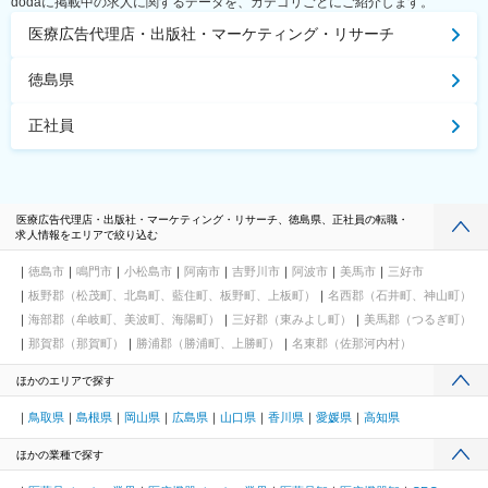
dodaに掲載中の求人に関するデータを、カテゴリごとにご紹介します。
医療広告代理店・出版社・マーケティング・リサーチ
徳島県
正社員
医療広告代理店・出版社・マーケティング・リサーチ、徳島県、正社員の転職・
求人情報をエリアで絞り込む
徳島市
鳴門市
小松島市
阿南市
吉野川市
阿波市
美馬市
三好市
板野郡（松茂町、北島町、藍住町、板野町、上板町）
名西郡（石井町、神山町）
海部郡（牟岐町、美波町、海陽町）
三好郡（東みよし町）
美馬郡（つるぎ町）
那賀郡（那賀町）
勝浦郡（勝浦町、上勝町）
名東郡（佐那河内村）
ほかのエリアで探す
鳥取県
島根県
岡山県
広島県
山口県
香川県
愛媛県
高知県
ほかの業種で探す