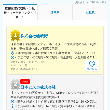
■グループ会社（医療系出版社）の創刊数も業界1位：
トメールのデザイン
更新日：
2026/8/6（木）
グループ会社であるメディカルレビュー社は業界内でトップの自
医療広告代理店・出版
社創刊数を誇っており、そのグループ会社である同社はその創刊
■働き方
徳島県
正社員
社・マーケティング・リ
数の多さを支えています。
残業時間は10～20時間程とワークライフバランスを整えやすい環
サーチ
境です。
変更の範囲：会社の定める業務
全国フルリモート制を導入しており、場所を縛られず拡大中の自
社サービスに携わりたい方にお勧めです。
四半期に一回程度の対面で会うキックオフの機会もご用意してお
株式会社嵯峨野
ります。
【新宿区】未経験◎メディカルライター／医療資材の企画・制作・
■当社について：
取材・研修資材作成など幅広く活躍
当社は、「テクノロジーの力で人々の健康寿命を延ばす」ことを
＜勤務地詳細＞本社住所：東京都新宿区高田馬場3-23-7 JESCO高田馬場3F受動喫煙対策：屋内全面禁煙変更の範囲：会社の定める事業所（リモートワーク含む）
理念に掲げ、医師専用のWebサービスやアプリを展開していま
＜予定年収＞400万円～550万円＜賃金形態＞月給制昇給年1回、賞与年2回（実績）＜賃金内訳＞月額（基本給）：250,000円～350,000円＜月給＞250,000円～350,000円＜昇給有無＞有＜残業手当＞有＜給与補足＞経験・能力を考慮して決定します賃金はあくまでも目安の金額であり、選考を通じて上下する可能性があります。月給(月額)は固定手当を含めた表記です。
す。
掲載予定期間：
2026/7/6（月）
〜
2026/10/4（日）
当社が提供する「ヒポクラ」は、約70,000人以上の医師が参加す
気になる
更新日：
2026/7/6（月）
る日本最大級の医師専用SNSであり、診療科や地域を超えて医師
同士がつながり、日々の臨床現場での疑問や知見を共有できる“オ
ンライン医局”として多くの医師に活用されています。
New
日本ビスカ株式会社
コミュニティを通じて、医師は他の専門領域の知見を得たり、診
【フルリモート/医療サイト制作のWEBディレクター※完全在宅可】
療の選択肢を広げたりすることができ、結果的に患者さんにより
業界未経験歓迎◎研修充実◎残業20H
良い医療を届けることにつながっています。単なる情報共有にと
＜勤務地詳細＞本社住所：東京都新宿区新宿6-24-20 KDX新宿6丁目ビル10F勤務地最寄駅：都営大江戸線、東京メトロ副都心線／東新宿駅受動喫煙対策：屋内全面禁煙変更の範囲：会社の定める事業所（リモートワーク含む）
どまらず、医師同士の相互支援を通じて臨床力とモチベーション
＜予定年収＞375万円～675万円＜賃金形態＞月給制＜賃金内訳＞月額（基本給）：250,000円～450,000円＜月給＞250,000円～450,000円＜昇給有無＞有＜残業手当＞有＜給与補足＞■賞与：年2回※25年度実績4.08ヶ月分■昇給：年1回賃金はあくまでも目安の金額であり、選考を通じて上下する可能性があります。月給(月額)は固定手当を含めた表記です。
を高める仕組みを提供している点が、当社サービスの大きな強み