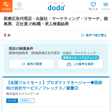
会員登録
ログイン
気になる
メニュー
医療広告代理店・出版社・マーケティング・リサーチ、徳
島県、正社員
の転職・求人検索結果
6
条件で並び替え
件
現在の検索条件
[勤務地]徳島県 [業種]医療広告代理店・出版社・マーケティング・リサーチ-医薬品・医療機器・ライフサイエンス・医療系サービス [雇用形態]正社員
新着求人をいつでもチェック
条件の変更
この条件を保存
【全国フルリモート】プロダクトマネージャー◆医師
向け自社サービス／フレックス／裁量◎
株式会社エクスメディオ
正社員
転勤なし