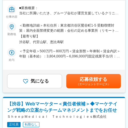
※スキル次第では、更に上流のペルソナ設計や適切な訴求プランの
構築などもお任せしたいと思っています。
■業務概要：
当社に所属いただき、グループ会社が運営支援しているクリニッ
■組織構成
仕事内容
クのマーケティングを行うチームのリーダー候補です。
メンバーは約20名程度です。その中で部署に分かれ、ご自身の得
＜勤務地詳細＞本社住所：東京都渋谷区鶯谷町1-5 受動喫煙対
意とする分野で活躍いただいております。
■業務内容詳細：
策：屋内全面禁煙変更の範囲：会社の定める事業所（リモートワ
30代～40代のメンバーがほとんどで、若手にも活躍のチャンスが
◇2名～のチームマネジメント
勤務地
ーク含む）
あります。
【最寄り駅】
◇予実管理
遠方のメンバーもいるため、フルリモートが基本となります。そ
渋谷駅、代官山駅、恵比寿駅
◇予算計画策定
のため、メンバーとのやり取りはオンライン中心です。
◇マーケティング戦略・戦術立案／実行
＜予定年収＞500万円～800万円＜賃金形態＞年俸制＜賃金内訳＞
◇プロジェクトマネジメント
年額（基本給）：3,804,000円～6,096,000円固定残業手当/月：
■業務の魅力
※プレイングマネージャーとして、歯科矯正領域のマーケティング
給与
99,000円～159,000円（固定残業時間40時間0分/月）超過した時
急成長するクリニック支援と、歴史あるマウスピース矯正ブラン
戦略～実行まですべてお任せします。当社オリジナルの矯正プロ
間外労働の残業手当は追加支給＜月額＞416,000円～667,000円
ド『キレイライン矯正』の両マーケティングに関われる環境があ
ダクトのマーケティングに携われる他、店舗/エリアマーケティン
（12分割）（一律手当を含む）＜昇給有無＞有＜残業手当＞有賃
ります。
グのご経験も積むことが可能です。
金はあくまでも目安の金額であり、選考を通じて上下する可能性
そのため、「来院率」や「契約率」、売上といった事業の根幹デ
応募依頼する
気になる
があります。月給(月額)は固定手当を含めた表記です。
ータまで把握したマーケティングが可能です。
（エージェントサービス）
■事業概要：
そのデータを武器に、事業収益に直結する本質的な分析・施策を
親会社であるSheepMedical株式会社では、マウスピース矯正で国
立案し、自分の運用でクリニックのリードが増え、契約数が伸
内トップクラスの実績を持つキレイライン矯正のマウスピース等
び、売上が上がっていくという手触り感を感じられる業務です。
矯正器具の製造・販売を行っています。
【渋谷】Webマーケター＜責任者候補＞◆マーケテイ
キレイライン矯正は、美容クリニックや大手脱毛クリニックの立
変更の範囲：会社の定める業務
ング戦略の立案からチームマネジメントまでをお任せ
ち上げを行った医師でもある当社CEOと、業界で名前の知られる
マーケティング会社の代表がタッグを組み「矯正を通じて笑顔に
ＳｈｅｅｐＭｅｄｉｃａｌ Ｔｅｃｈｎｏｌｏｇｉｅｓ株式会社
なる人を増やしたい」という志によって生まれたブランドです。
正社員
転勤なし
『高額でハードルが高い』という従来のイメージを変え、多くの