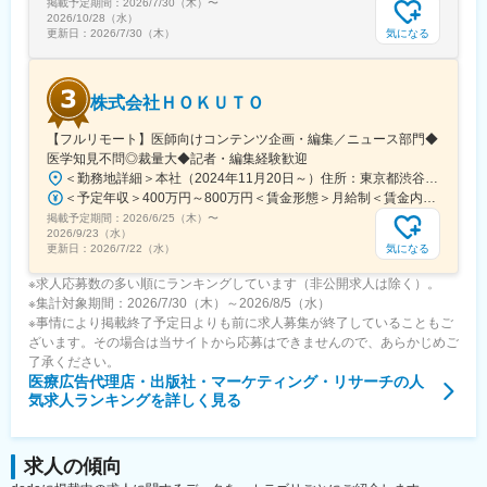
掲載予定期間：
2026/7/30（木）
〜
となっています。
2026/10/28（水）
気になる
更新日：
2026/7/30（木）
変更の範囲：会社の定める業務
株式会社ＨＯＫＵＴＯ
【フルリモート】医師向けコンテンツ企画・編集／ニュース部門◆
医学知見不問◎裁量大◆記者・編集経験歓迎
＜勤務地詳細＞本社（2024年11月20日～）住所：東京都渋谷区渋谷一丁目12番2 クロスオフィス渋谷311受動喫煙対策：屋内全面禁煙変更の範囲：会社の定める事業所（リモートワーク含む）
＜予定年収＞400万円～800万円＜賃金形態＞月給制＜賃金内訳＞月額（基本給）：241,565円～483,130円固定残業手当/月：91,768円～183,536円（固定残業時間45時間0分/月）超過した時間外労働の残業手当は追加支給＜月給＞333,333円～666,666円（一律手当を含む）＜昇給有無＞有＜残業手当＞有＜給与補足＞※実績やご経験、スキルを考慮し、当社規定に基づいて決定します。賃金はあくまでも目安の金額であり、選考を通じて上下する可能性があります。月給(月額)は固定手当を含めた表記です。
掲載予定期間：
2026/6/25（木）
〜
2026/9/23（水）
気になる
更新日：
2026/7/22（水）
※求人応募数の多い順にランキングしています（非公開求人は除く）。
※集計対象期間：2026/7/30（木）～2026/8/5（水）
※事情により掲載終了予定日よりも前に求人募集が終了していることもご
ざいます。その場合は当サイトから応募はできませんので、あらかじめご
了承ください。
医療広告代理店・出版社・マーケティング・リサーチ
の人
気求人ランキングを詳しく見る
求人の傾向