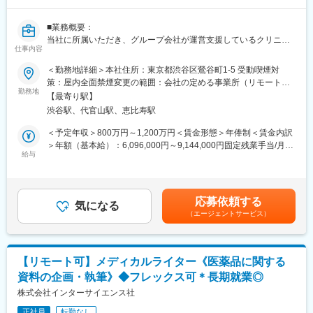
方の歯の悩みを解決したいとブランドを育ててきた結果、既に10
万人以上の患者様が笑顔になるお手伝いをしてきました。
■業務概要：
2022年6月にマーケティングに特化した子会社である
当社に所属いただき、グループ会社が運営支援しているクリニッ
SheepMedical Technologies株式会社を設立、また同年9月にはク
仕事内容
クのマーケティングを行うチームの責任者候補です。
リニックの運営支援を提供する子会社アルディバラン株式会社を
＜勤務地詳細＞本社住所：東京都渋谷区鶯谷町1-5 受動喫煙対
設立し、キレイライン矯正だけにとどまらず幅広い歯科の領域で
■業務内容詳細：
策：屋内全面禁煙変更の範囲：会社の定める事業所（リモートワ
患者様を笑顔にするサービスを展開しております。
◇マーケティング戦略の立案
勤務地
ーク含む）
【最寄り駅】
※分析した数値・市場のトレンドを元に、担当する事業の売上を最
変更の範囲：会社の定める業務
渋谷駅、代官山駅、恵比寿駅
大化するためのマーケティング戦略の立案・遂行
◇事業計画の立案から実行まで
＜予定年収＞800万円～1,200万円＜賃金形態＞年俸制＜賃金内訳
※立案した戦略を軸に事業計画の立案から実行までをお任せしま
＞年額（基本給）：6,096,000円～9,144,000円固定残業手当/月：
す。
給与
159,000円～238,000円（固定残業時間40時間0分/月）超過した時
◇チームマネジメント
間外労働の残業手当は追加支給＜月額＞667,000円～1,000,000円
※立案した戦略に基づき各種KPIのクリアに向けてチームのマネジ
（12分割）（一律手当を含む）＜昇給有無＞有＜残業手当＞有賃
メントをお任せします。
金はあくまでも目安の金額であり、選考を通じて上下する可能性
応募依頼する
気になる
があります。月給(月額)は固定手当を含めた表記です。
（エージェントサービス）
■事業概要：
親会社であるSheepMedical株式会社では、マウスピース矯正で国
内トップクラスの実績を持つキレイライン矯正のマウスピース等
矯正器具の製造・販売を行っています。
【リモート可】メディカルライター《医薬品に関する
キレイライン矯正は、美容クリニックや大手脱毛クリニックの立
資料の企画・執筆》◆フレックス可＊長期就業◎
ち上げを行った医師でもある当社CEOと、業界で名前の知られる
マーケティング会社の代表がタッグを組み「矯正を通じて笑顔に
株式会社インターサイエンス社
なる人を増やしたい」という志によって生まれたブランドです。
正社員
転勤なし