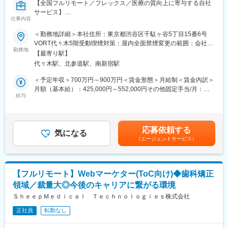
【全国フルリモート／フレックス／医療の質向上に寄与する自社
サービス】
仕事内容
■担当業務
＜勤務地詳細＞本社住所：東京都渋谷区千駄ヶ谷5丁目15番6号
「ヒポクラ」という医師専用のWebサービスのプロダクトマネー
VORT代々木5階受動喫煙対策：屋内全面禁煙変更の範囲：会社の
ジャーをお任せします。
勤務地
定める事業所（リモートワーク含む）
【最寄り駅】
代々木駅、北参道駅、南新宿駅
「ヒポクラ」：約75,000人以上の医師が参加する日本最大級の医
師専用SNS。医師が専門外の事象に遭遇した際に他の医師より知
＜予定年収＞700万円～900万円＜賃金形態＞月給制＜賃金内訳＞
見を得られるオンライン医局”として拡大中。
月額（基本給）：425,000円～552,000円その他固定手当/月：
給与
10,000円固定残業手当/月：153,000円～197,600円（固定残業時
■具体的な業務内容
間45時間0分/月）超過した時間外労働の残業手当は追加支給＜月
・プロダクトのビジョンと戦略の策定・推進
給＞588,000円～759,600円（一律手当を含む）＜昇給有無＞有＜
・市場・競合・ユーザー分析
残業手当＞有＜給与補足＞固定手当として、在宅勤務手当(月1万
応募依頼する
・新サービス、新機能の企画、要件定義、仕様策定
気になる
円)がございます。賃金はあくまでも目安の金額であり、選考を通
（エージェントサービス）
※最近の新機能例：診断RPG
じて上下する可能性があります。月給(月額)は固定手当を含めた表
・既存サービス、企画の運用・改善
記です。
・開発チーム（エンジニア、デザイナー等）との連携とディレク
ション
【フルリモート】Webマーケター(ToC向け)◆歯科矯正
・KPIの設定と進捗管理、データに基づいた改善策の立案と実行
領域／裁量大◎今後のキャリアに繋がる環境
・ロードマップの作成と管理
・部門間（経営層、営業、マーケティング等）の調整
ＳｈｅｅｐＭｅｄｉｃａｌ Ｔｅｃｈｎｏｌｏｇｉｅｓ株式会社
※ご本人の意向および試用期間中の業務状況などを踏まえて適材適
正社員
転勤なし
所を判断していきます。
※少数精鋭で実力主義、かつ積極性・協力性・スピードを重んじる