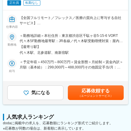
正社員
転勤なし
■座談会等の記録集
■MRの研修テキスト
■患者向け説明冊子
【全国フルリモート／フレックス／医療の質向上に寄与する自社
■Webサイトをはじめとする各種デジタル資材等
サービス】
仕事内容
【組織体制】
医師専用Webサービス・アプリを運営する当社にて、「ヒポク
＜勤務地詳細＞本社住所：東京都渋谷区千駄ヶ谷5-15-6 VORT
企画制作部は20名程度の部署になります。チーム体制で業務を行
ラ」のUI/UXデザイナーをお任せします。
代々木5F勤務地最寄駅：JR各線／代々木駅受動喫煙対策：屋内全
っており、1チームにつき5～7名で構成さています。製薬企業か
勤務地
面禁煙変更の範囲：会社の定める事業所（リモートワーク含む）
ら転職してきた方が多くいらっしゃり、経験・知識豊富なスタッ
【最寄り駅】
■業務内容：
フが揃っています。
代々木駅、北参道駅、南新宿駅
医師という専門性の高いユーザーに向き合い、プロダクト・マー
ケティング・ブランディングまで横断的に関わることができま
＜予定年収＞450万円～800万円＜賃金形態＞月給制＜賃金内訳＞
【キャリアパス】
す。PM・開発ディレクター・エンジニアと連携しながら、UI/UX
月額（基本給）：299,000円～488,000円その他固定手当/月：
ゆくゆくは販促資材の企画立案もお任せしたいと考えています。
にとどまらず、メール・広告・紙媒体まで、ユーザー体験を一貫
給与
10,000円固定残業手当/月：108,700円～175,100円（固定残業時
スケジュール作成から編集作業、デザイナーとの打合せ、クライ
して設計できる裁量のあるポジションです。中長期にわたる弊社
間45時間0分/月）超過した時間外労働の残業手当は追加支給＜月
アント(製薬企業)へのプレゼンテーションなど、業務の最初から最
が運営する医師向けWebサービス・アプリのブランディングも担
給＞417,700円～673,100円（一律手当を含む）＜昇給有無＞有＜
後まで携わるため、プランナーとしての力量やディレクション能
っていただきたいと考えています。
残業手当＞有＜給与補足＞■上記「その他固定手当」：在宅勤務手
力も身につきます。
応募依頼する
気になる
当賃金はあくまでも目安の金額であり、選考を通じて上下する可
（エージェントサービス）
■具体的には：
能性があります。月給(月額)は固定手当を含めた表記です。
【弊社の特徴】
・医師向けWebサービス・サイト・アプリに関するUI/UXデザイ
■ライター所属数は業界1位：
ン
業界内でも圧倒的に多くのライターが所属しているため、同社の
・サイト内に掲載される広告LPのデザイン
制作物・クオリティには定評があります。未経験から育て上げる
人気求人ランキング
・HTMLメールや広告バナー・SNS画像などWEBマーケティング
文化もある一方で、プロ集団として日々サービスクオリティの向
dodaに掲載中の求人を、応募数順にランキング形式でご紹介します。
に必要なデザイン
上に努めています。
※応募数が同数の場合は、新着順に表示しています。
・学会で配るチラシやリーフレット・会員獲得のためのダイレク