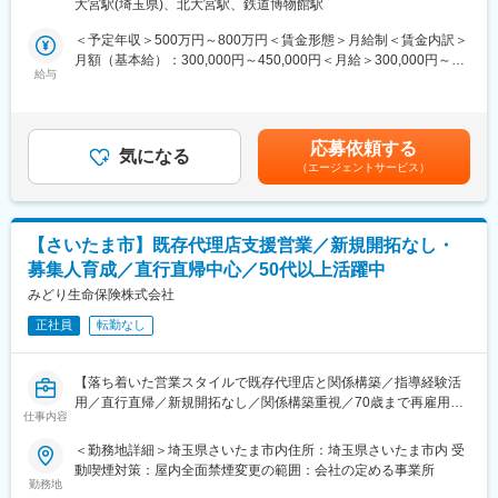
す。
大宮駅(埼玉県)、北大宮駅、鉄道博物館駅
ドライン」等、監督官庁の要求事項への対応方針策定
・キャリア採用についてまさに注力し始めた活動であり、チーム
・サイバーセキュリティ管理態勢の成熟度評価、および経営層向
＜予定年収＞500万円～800万円＜賃金形態＞月給制＜賃金内訳＞
としての正解はなく、トライ＆エラーでの業務を推進しておりま
け報告資料の作成
月額（基本給）：300,000円～450,000円＜月給＞300,000円～
す。そのため、各部署が求める人財の採用成功のために必要な手
・セキュリティ施策の企画立案、関連部署との調整
給与
450,000円＜昇給有無＞有＜残業手当＞有＜給与補足＞■賞与：年
法や採用ツールを検討を行いますので、採用＋＠を自身で実行で
・インシデント対応体制の整備、および机上演習等の訓練企画・
2回（6月、12月）■昇給：年1回賃金はあくまでも目安の金額であ
きます。
実施
り、選考を通じて上下する可能性があります。月給(月額)は固定手
・担当業務はキャリア採用中心となりますが、採用に関わるプロ
・各種セキュリティ対策の導入・運用支援・経営会議・各種委員
当を含めた表記です。
セスにて、他人事機能に触れることが多くあり、事業会社での人
応募依頼する
会向け説明資料の作成、および説明対応
気になる
事を体感しながらキャリアを形成することが可能です。
（エージェントサービス）
・グループ会社・提携先ベンダー等との折衝、進捗管理
・整備された就業環境：新たな人事制度を導入し、プロフェッシ
ョナルの育成を目指すともに、選択定年制を導入し、60代の働き
■本ポジションの魅力
方を自律的に選べる仕組みがあります
・地域金融機関のサイバーセキュリティ管理態勢を、実質的に主
【さいたま市】既存代理店支援営業／新規開拓なし・
導する立場で担っていただけます。
変更の範囲：原則変更なし。ただし本人同意がある場合を除く
募集人育成／直行直帰中心／50代以上活躍中
・規制対応にとどまらず、経営層への説明や態勢構築そのものに
深く関わる、裁量の大きい業務となります。
みどり生命保険株式会社
・地域の金融インフラを支えるという、社会的意義のある業務で
正社員
転勤なし
す。
■組織構成
【落ち着いた営業スタイルで既存代理店と関係構築／指導経験活
システム統括室全体21名、うちサイバーセキュリティチーム5名
用／直行直帰／新規開拓なし／関係構築重視／70歳まで再雇用制
体制
仕事内容
度あり長期就業可能】
これまでの保険営業経験を活かし、“売る”だけでなく“支える”役割
＜勤務地詳細＞埼玉県さいたま市内住所：埼玉県さいたま市内 受
■雇用形態について
へ。既存代理店と向き合いながら、無理のない営業スタイルで長
動喫煙対策：屋内全面禁煙変更の範囲：会社の定める事業所
※採用後1年間は行員に準ずる嘱託採用
く活躍できるポジションです。
勤務地
※1年後に正行員登用を想定。ただし評価等により変わる可能性有