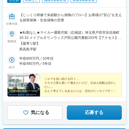
正社員
転勤なし
職種未経験歓迎
業種未経験歓迎
【じっくり研修で未経験から保険のプロへ】お客様の“安心”を支え
る損害保険・生命保険の営業
仕事内容
★転勤なし★マイカー通勤可能（応相談）埼玉県戸田市笹目南町
10-10 メイプルタウンウィズ戸田公園弐番館103号【アクセス】
勤務地
JR埼京線「戸田公園」駅※受動喫煙対策：あり
【最寄り駅】
西高島平駅
年収600万円／10年目
年収480万円／5年目
給与
ノルマを追い続ける日々…
そろそろ落ち着いて働きたいけど、社会人経験は活かし
たい…
なんて考えているあなたには、当社がピッタリです！
◆目標はチームで追うスタイル
◆業界でも珍しい固定給／月給30万円～
◆競争ではなく、「協走」
気になる
応募する