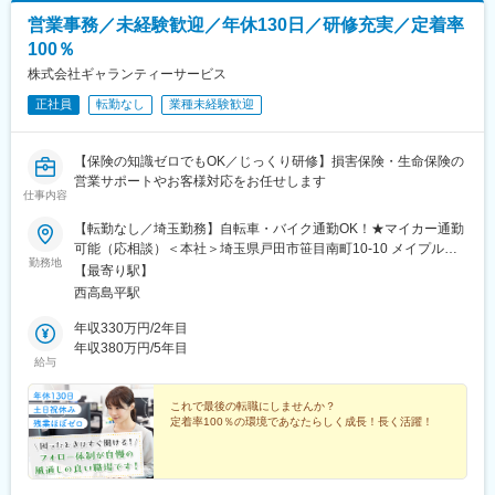
営業事務／未経験歓迎／年休130日／研修充実／定着率
100％
株式会社ギャランティーサービス
正社員
転勤なし
業種未経験歓迎
【保険の知識ゼロでもOK／じっくり研修】損害保険・生命保険の
営業サポートやお客様対応をお任せします
仕事内容
【転勤なし／埼玉勤務】自転車・バイク通勤OK！★マイカー通勤
可能（応相談）＜本社＞埼玉県戸田市笹目南町10-10 メイプルタ
勤務地
ウンウィズ戸田公園弐番館103号＜アクセス＞JR埼京線「戸田公
【最寄り駅】
園」駅※★戸田公園駅からシャトルバスが出ています※受動喫煙対
西高島平駅
策：あり
年収330万円/2年目
年収380万円/5年目
給与
これで最後の転職にしませんか？
定着率100％の環境であなたらしく成長！長く活躍！