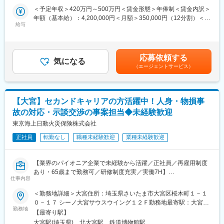
り。
＜予定年収＞420万円～500万円＜賃金形態＞年俸制＜賃金内訳＞
＼魅力ポイント／
＜嘱託採用＞
年額（基本給）：4,200,000円＜月額＞350,000円（12分割）＜昇
・新規開拓はなく、既存代理店との関係構築に集中できる環境
契約更新：有
給与
給有無＞有＜残業手当＞無＜給与補足＞■年収：月額35万円＋担
・日々の数字に追われる営業ではなく、相手の成長を支える関わ
契約更新の判断：勤務実績・勤務態度・健康状態による。
当代理店の挙績に応じた業績連動手当）賃金はあくまでも目安の
り方にやりがいを感じられる
更新上限：有（1年0ヶ月）
金額であり、選考を通じて上下する可能性があります。月給(月額)
・直行直帰を基本とし、担当代理店と向き合う時間を優先
は固定手当を含めた表記です。
・これまでの経験を無理なく活かしながら、長期就業が可能（50
応募依頼する
■企業魅力
気になる
代以上も活躍中）
（エージェントサービス）
武蔵野銀行は創業74年の地方銀行です。2023年4月には長期ビジ
ョン「MCP（Musashino mirai-Creation Plan）」を策定し、「地
＼こんな方が活躍しています／
域・お客さまの期待を超える存在へ」「組織・従業員の力を最大
・ショップや銀行の窓口で保険販売をされていた方
化」を基本方針として、地域の課題解決や活性化に取り組んでい
【大宮】セカンドキャリアの方活躍中！人身・物損事
・保険代理店・生命保険会社で営業実績を上げていた方
ます。
・生命保険の営業メンバーをマネジメントされていた方
故の対応・示談交渉の事案担当◆未経験歓迎
東京海上日動火災保険株式会社
変更の範囲：会社の定める業務
■業務内容
葬儀用保険のリーディングカンパニーである当社にて、担当する
正社員
転勤なし
職種未経験歓迎
業種未経験歓迎
互助会代理店および社員の販売指導・販売促進をお任せします。
1日、２～３営業所（顧客）に、車（又は電車）で数キロ～数十キ
【業界のパイオニア企業で未経験から活躍／正社員／再雇用制度
ロ移動するイメージです。
あり・65歳まで勤務可／研修制度充実／実働7H】
【具体的な業務内容】
仕事内容
■仕事内容
・代理店への定期訪問（上尾、越谷、春日部などを担当）
当社の損害サービス主任として下記業務に従事いただきます。人
・現場状況の把握・課題整理
＜勤務地詳細＞大宮住所：埼玉県さいたま市大宮区桜木町１－１
身・物損などの担当については拠点や選考を通じて決定いたしま
・提案プロセスや商談の進め方のアドバイス
０－１７ シーノ大宮サウスウイング１２Ｆ勤務地最寄駅：大宮駅
す。
・商談同行によるクロージング支援
勤務地
受動喫煙対策：屋内全面禁煙変更の範囲：本文参照
【最寄り駅】
・事故に遭われたお客様やお相手へ、事故状況や被害状況の確認
・活動内容の振り返り／改善点のフィードバック
大宮駅(埼玉県)、北大宮駅、鉄道博物館駅