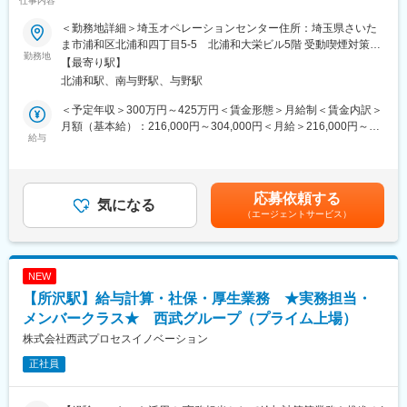
仕事内容
てみる精神が社内に浸透しており、チャレンジがしやすい環境で
門性を磨けます】
す。
＜勤務地詳細＞埼玉オペレーションセンター住所：埼玉県さいた
・数年前からDX化を強く推進しており、経済産業省と東京証券取
さいたまオペレーションセンターにて新たに立ち上げる「売却抹
ま市浦和区北浦和四丁目5-5 北浦和大栄ビル5階 受動喫煙対策：
引所が選ぶ「DX銘柄2020、2021」に2年連続で選出されており、
消事業」に関する実務をご担当いただきます。
勤務地
敷地内全面禁煙変更の範囲：会社の定める事業所
【最寄り駅】
社内外に対する業務の効率化やITを駆使した新規サービス開発に
現在、既存マネージャーを中心に体制構築を進めているフェーズ
北浦和駅、南与野駅、与野駅
も力をいれております。
であり、
・新卒社員、キャリア採用社員の垣根はなく、評価も含めフラッ
運用を整備しながら実務を回していく立ち上げ期のポジションで
＜予定年収＞300万円～425万円＜賃金形態＞月給制＜賃金内訳＞
トな環境です。20代でキャリア採用として入社して、今では支店
す。
月額（基本給）：216,000円～304,000円＜月給＞216,000円～
長を務めている社員もおります。
給与
304,000円＜昇給有無＞有＜残業手当＞有＜給与補足＞■賞与：有/
・当社では有給も充実しており、かつ取得しやすいためオンオフ
※売却抹消事業とは※
年 2回（2カ月分）■昇給：有/年 1回※予定年収は目安の為、選考を
の切り替えをしながらメリハリをつけて働ける環境が整っていま
不動産売却に伴う抵当権抹消のための書類取得、金融機関との調
通じて上下する可能性があります。賃金はあくまでも目安の金額
す。また、女性の声を直接経営に反映させるための取組みも行っ
整、司法書士との連携など、売却完結に必要な一連の手続きサポ
であり、選考を通じて上下する可能性があります。月給(月額)は固
応募依頼する
ており、仕事と育児を両立する従業員向けの復職支援プログラム
ートを行う業務です。
気になる
定手当を含めた表記です。
など、女性がキャリアアップしながら長く働き続けるための様々
（エージェントサービス）
な施策の実施へと繋がっています。
■業務内容：
・外部からも女性活躍に対する取組みは認められており、「日経
・抹消書類の作成業務
WOMAN（2022年6月号）」の「女性が活躍する会社」では第2位
・関連司法書士との連携対応
NEW
となっています。
・他事務所司法書士の来所対応（抹消書類の受渡し）
【所沢駅】給与計算・社保・厚生業務 ★実務担当・
・買い手側との進行確認、スケジュール調整
変更の範囲：会社の定める業務
・当日中の抹消・設定対応を含む進捗管理
メンバークラス★ 西武グループ（プライム上場）
株式会社西武プロセスイノベーション
同センターで運営している「抹消代行」と共通業務もあります
正社員
が、売却抹消は買い手側の動きと連動するため、よりスピード感
と調整力が求められる業務です。
完成された運用に従うだけでなく、日々の実務を通じて業務フロ