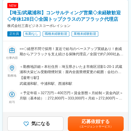
「ほけんの窓口」は、少ない店舗でも4名、多い店舗では10名以
りそなグループについての理解を深めるとともに、当社の各事務
NEW
上のスタッフが在籍。ご来店の空き時間を使って事例共有やロー
センターや本部部署における業務内容を、座学や見学を通じて学
【埼玉/武蔵浦和】コンサルティング営業◇未経験歓迎
ルプレイングを行うなど、常に社員のスキルアップに取り組んで
んでいただきます。
います。未経験入社が多いため、質問のしやすい雰囲気です。
また、グループ銀行の支店見学や銀行入社者向け研修の一部に参
◇年休128日◇全国トップクラスのアフラック代理店
加することで、グループ銀行から当社に委託される事務業務の全
株式会社三喜ビジネスコーポレイション
変更の範囲：会社の定める業務
体的な流れを把握していただけます。
正社員
転勤なし
職種未経験歓迎
業種未経験歓迎
中途採用では即戦力を求めることが一般的ですが、当社では充実
した研修を通じて、業務の基礎からしっかり学べる環境を提供し
ています。
==◇経歴不問で採用！直近で給与のベースアップ実績あり！創成
金融業界での経験がある方はもちろん、未経験の方でも安心して
期からアフラックを支え続ける保険代理店／全国で約7,000社ある
業務に取り組めるよう、丁寧なサポート体制を整えています。
仕事内容
代理店のうちTOP30社に入る実績◇==
■業務内容
＜勤務地詳細＞本社住所：埼玉県さいたま市南区沼影1-20-1 武蔵
☆オススメポイント☆
・銀行事務全般や相続事務を取り扱う部署で、営業店からの伝送
浦和大栄ビル受動喫煙対策：屋内全面禁煙変更の範囲：会社の定
◎直近でもdoda経由で入社して活躍されている方がいます！
勤務地
データ、または送付される書類に基づき、所定の事務を実施しま
める事業所
【最寄り駅】
◎営業未経験でも積極採用！経験も重要ですが、お人柄を最も重
す。
武蔵浦和駅、中浦和駅、西浦和駅
視して採用します！
・一部、お客さまに電話でお話しして手続内容を確認のうえ、実
◎遠方にお住みの方は全てオンライン面接で選考！
施する事務があります。
＜予定年収＞327万円～400万円＜賃金形態＞月給制＜賃金内訳＞
◎平均勤続年数10年以上、転勤なし、残業平均月10時間以内、年
・また、お客さまから送付される書類に基づき、所定の事務を実
月額（基本給）：272,800円～333,000円＜月給＞272,800円～
間休日128日で長期で働きやすい環境が整備！
給与
施します。
333,000円＜昇給有無＞有＜残業手当＞有＜給与補足＞※上記は想
◎既存顧客への提案がメインのため飛び込み営業などの新規営業
定であり成果に応じて報酬が変動、営業インセンティブ有■昇給：
はありません！知り合いへの勧誘もありません。
※業務内容は事務が約9割、電話対応が約1割程度となります。
年1回■賞与：年2回■モデル月給※入社時点より7～12ヶ月：前3ヶ
◎アフラック代理店の中でも全国トップクラスの契約数であり、
※専用端末を使用したり、秘匿性の高い情報（戸籍）を取り扱う業
月の営業成績により変動2年目から前年度評価に応じた基本固定給
応募依頼する
官公庁や医師会、大手企業とのお付き合いもあります。
気になる
務であるため、テレワークではなく出社しています。
となる賃金はあくまでも目安の金額であり、選考を通じて上下す
（エージェントサービス）
※現在は紙での作業が多いですが、部署全体でデジタル化を進めて
る可能性があります。月給(月額)は固定手当を含めた表記です。