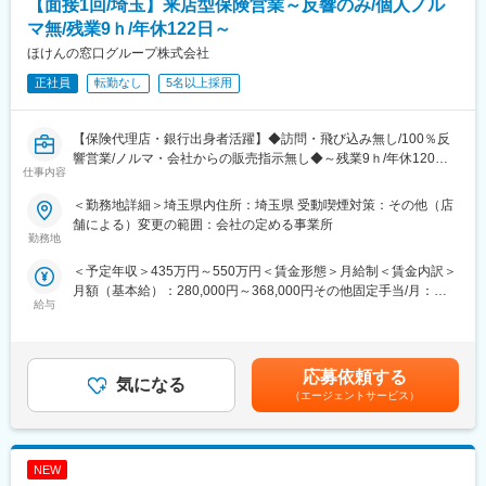
【面接1回/埼玉】来店型保険営業～反響のみ/個人ノル
既存の個人顧客の保険更新担当を行う仕事で、安心定時退社のお
仕事です。
マ無/残業9ｈ/年休122日～
プライベートも充実した働き方をしているスタッフばかりですの
ほけんの窓口グループ株式会社
で、お気軽にお問い合わせください。
正社員
転勤なし
5名以上採用
変更の範囲：会社の定める業務
【保険代理店・銀行出身者活躍】◆訪問・飛び込み無し/100％反
響営業/ノルマ・会社からの販売指示無し◆～残業9ｈ/年休120日
仕事内容
以上/時短勤務OK～
＜勤務地詳細＞埼玉県内住所：埼玉県 受動喫煙対策：その他（店
〇認知度抜群で新規営業の必要がありません
舗による）変更の範囲：会社の定める事業所
多彩なメディア戦略により、営業電話や顧客宅訪問といったアプ
勤務地
ローチ活動は不要。「このロゴ、CMで見たことがある」と立ち寄
＜予定年収＞435万円～550万円＜賃金形態＞月給制＜賃金内訳＞
っていただく方のほか、予約来店も多く、余裕をもって準備でき
月額（基本給）：280,000円～368,000円その他固定手当/月：
ます。
給与
10,000円＜月給＞290,000円～378,000円＜昇給有無＞有＜残業手
当＞有＜給与補足＞※上記年収は、1ヶ月平均9時間の時間外手当
〇会社からの販売指示・個人ノルマはありません
を含みます（1分単位で支給）※賞与額は入社月によって変動しま
お客さまを第一に考えた顧客活動環境のために個人ノルマは設け
す※年収はあくまで一例であり、経験・能力を考慮のうえ決定しま
ておらず店舗でのノルマに留めております。会社・上司の指示で
応募依頼する
気になる
す■昇給：年1回（8月）■賞与：年2回（2月、8月）を含む賃金は
特定の保険商品を優先的にご案内したり、ノルマ達成のために強
（エージェントサービス）
あくまでも目安の金額であり、選考を通じて上下する可能性があ
引な提案をしたりすることは企業方針と異なります。
ります。月給(月額)は固定手当を含めた表記です。
〇多様な働き方にも柔軟に対応可能です
NEW
研修後から時短勤務制度の利用が可能です。実際に子育て世代の