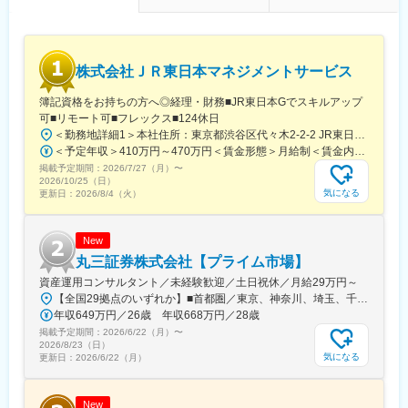
度がございます（前後土日休暇などを含めると9日間以上連続した
休暇取得が可能）
（2）在宅勤務
配属先職場の事情によりますが、インフラは整備されており、在
株式会社ＪＲ東日本マネジメントサービス
宅勤務も可能です。
（3）職場・雇用環境
簿記資格をお持ちの方へ◎経理・財務■JR東日本Gでスキルアップ
・損害サービス主任は50歳代が中心で、金融機関や自動車関連、
可■リモート可■フレックス■124休日
各種営業や公的機関など様々なバックグラウンドの方が活躍され
＜勤務地詳細1＞本社住所：東京都渋谷区代々木2-2-2 JR東日本本社ビル9階受動喫煙対策：屋内全面禁煙＜勤務地詳細2＞東京都内オフィス住所：東京都23区内 受動喫煙対策：屋内全面禁煙変更の範囲：会社の定める事業所（リモートワーク含む）
ています。なお、職場全体では20～60歳代まで30～40名程度が在
＜予定年収＞410万円～470万円＜賃金形態＞月給制＜賃金内訳＞月額（基本給）：240,000円～250,000円＜月給＞240,000円～250,000円＜昇給有無＞有＜残業手当＞有＜給与補足＞※想定年収には残業月20Hも含めています■昇給：年1回■賞与：年2回(合計3.0ヶ月程度)※総合職：計6.0ヶ月程度■モデル年収総合職（課長）900万円総合職（マネージャー）630万円総合職（主任）520万円エリア（課員）410万円賃金はあくまでも目安の金額であり、選考を通じて上下する可能性があります。月給(月額)は固定手当を含めた表記です。
籍し（内、損害サービス主任は10名程度）、幅広い年齢層のメン
掲載予定期間：
バーが協力しながら仕事を行っています。
2026/7/27（月）
〜
2026/10/25（日）
・雇用期間の定めはありません。定年年令は63才です。また、定
気になる
更新日：
2026/8/4（火）
年後も65歳までの再雇用制度があります。多くの方が、その後の
再雇用に移行し、65歳の雇止めまでご勤務されております。
New
変更の範囲：担当保険種類（自動車・火災など）の変更可能性は
丸三証券株式会社【プライム市場】
ありますが、営業職などへの変更は想定しておりません。
資産運用コンサルタント／未経験歓迎／土日祝休／月給29万円～
【全国29拠点のいずれか】■首都圏／東京、神奈川、埼玉、千葉■関東／栃木、群馬■関西／大阪、兵庫、京都■中部／愛知■北信越／新潟■東北／福島■中四国／岡山、広島■九州／福岡※詳細住所は「勤務地一覧」からご確認いただけます※受動喫煙対策：屋内全面禁煙※U・Iターン支援あり（社宅制度など）★：総合職の募集━━━全国転勤を含む総合職での募集です。4年程度のサイクルで支店や部署を異動し、経験を積み重ねながらキャリアを進んでいきます。定例で行う上長との面談で「マネジメントを目指したい」「経験を活かして人事へキャリアチェンジしたい」などの希望を出すことが可能です。日頃から上司との距離も近く、個人の働きっぷりがよく見える環境。希望や適性、これからに対する期待などに応じて、最適な配属を行っています。◎社宅制度、引っ越し費用負担があり、生活の不安なく経験の幅を広げていただけます。
年収649万円／26歳 年収668万円／28歳
掲載予定期間：
2026/6/22（月）
〜
2026/8/23（日）
気になる
更新日：
2026/6/22（月）
New