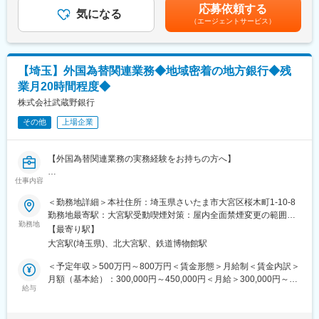
当を含めた表記です。
皆さまに信頼され選ばれ続ける銀行であるために、お客さまの期
応募依頼する
リスク統括グループ：ライン長１名 調査役１名 主任１名 担
気になる
待を超えるサービス提供をしていく必要があります。
（エージェントサービス）
当者２名
信用リスク管理グループ：ライン長１名 調査役３名 主任１名
変更の範囲：【変更の範囲：原則変更なし。ただし、本人同意が
■雇用形態について
ある場合を除く】
【埼玉】外国為替関連業務◆地域密着の地方銀行◆残
※採用後1年間は行員に準ずる嘱託採用
業月20時間程度◆
※1年後に正行員登用を想定。ただし評価等により変わる可能性有
り。
株式会社武蔵野銀行
＜嘱託採用＞
その他
上場企業
契約更新：有
契約更新の判断：勤務実績・勤務態度・健康状態による。
更新上限：有（1年0ヶ月）
【外国為替関連業務の実務経験をお持ちの方へ】
■企業魅力
仕事内容
■業務内容
武蔵野銀行は創業74年の地方銀行です。2023年4月には長期ビジ
＜営業店支援・外為オペレーションの統括＞
＜勤務地詳細＞本社住所：埼玉県さいたま市大宮区桜木町1-10-8
ョン「MCP（Musashino mirai-Creation Plan）」を策定し、「地
・営業店のお客さまの外国為替関連オペレーションの実施、営業
勤務地最寄駅：大宮駅受動喫煙対策：屋内全面禁煙変更の範囲：
域・お客さまの期待を超える存在へ」「組織・従業員の力を最大
店からの照会や相談への対応
勤務地
会社の定める事業所
化」を基本方針として、地域の課題解決や活性化に取り組んでい
【最寄り駅】
ます。
大宮駅(埼玉県)、北大宮駅、鉄道博物館駅
＜外国為替業務、AML/CFTリスク管理・体制構築＞
・外国為替やAML関連法規、金融庁ガイドラインに基づいた、社
＜予定年収＞500万円～800万円＜賃金形態＞月給制＜賃金内訳＞
変更の範囲：会社の定める業務
内規定や各種マニュアルの制定・改定
月額（基本給）：300,000円～450,000円＜月給＞300,000円～
・マネーロンダリング等対策における顧客管理（CDD）上のリス
給与
450,000円＜昇給有無＞有＜残業手当＞有＜給与補足＞■賞与：年
ク分析、および審査体制の高度化プロジェクトの推進
2回（6月、12月）■昇給：年1回賃金はあくまでも目安の金額であ
り、選考を通じて上下する可能性があります。月給(月額)は固定手