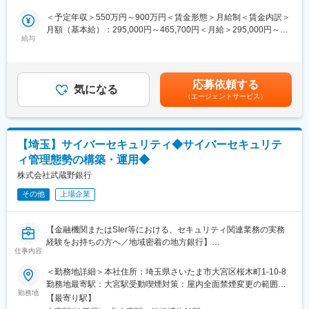
・2～3週間：保険募集に必要な資格取得するための学習教材の提
けた取り組みを加速しています。
供及び学習時間
＜予定年収＞550万円～900万円＜賃金形態＞月給制＜賃金内訳＞
そうした新事業の推進や既存事業への強化を加速するため、2022
・1か月目以降：段階的な実務実践によるスキルの取得
月額（基本給）：295,000円～465,700円＜月給＞295,000円～
年よりキャリア採用の強化を行っております。
給与
サポート体制：
465,700円＜昇給有無＞有＜残業手当＞有＜給与補足＞※給与詳細
また現在はマンパワーの関係もあり、エージェントと求人広告を
・配属先ではOJTにより日常的な実務相談やフォローを受けられ
は経験、前職の年収、同行基準テーブルを考慮の上決定します
活用したダイレクトリクルーティングのチャネルのみで母集団形
る環境を整備
（同行規定による提示）※裁量労働制を選択した場合、裁量労働手
成を行っていますが、採用体制を強化することで新たな施策も検
・インストラクターと呼ばれる教育・研修担当者による、特に営
当は職務の適用基準により職務給の20~40％相当額を支給しま
応募依頼する
討していきたいと考えております。
気になる
業力のスキル取得の指導を受けられる環境も整備
す。※予定年収はあくまでも目安の金額であり、選考を通じて上下
（エージェントサービス）
・営業活動は先輩社員や上司と同行しながらスタートします。1人
する可能性があります。■昇給：有賃金はあくまでも目安の金額で
【配属されるグループ】
でいきなり任されることはありません
あり、選考を通じて上下する可能性があります。月給(月額)は固定
人財サービス部 総務Gr（現在キャリア採用担当2名）
・商談の方法やポイントを解説した各種研修動画等を見て、自分
手当を含めた表記です。
3名の内訳：30代グループリーダー1名、30代マネージャー2名
のタイミングで自己学習することもできます
【埼玉】サイバーセキュリティ◆サイバーセキュリテ
現状3名体制ですが、今後体制の強化を図っていく方針です。
ィ管理態勢の構築・運用◆
変更の範囲：当社がエリア基幹職（企画・法人営業コース）の業
【配属グループの業務内容】
株式会社武蔵野銀行
務として規定する業務全般
・キャリア採用における戦略立案・実行
その他
上場企業
・各部門との折衝、求人票作成
・エージェントコントロール
・ダイレクトソーシングにおける企画立案・実行
【金融機関またはSIer等における、セキュリティ関連業務の実務
・面接官業務
経験をお持ちの方へ／地域密着の地方銀行】
・その他、社内事務処理 等
仕事内容
■業務内容
＜勤務地詳細＞本社住所：埼玉県さいたま市大宮区桜木町1-10-8
【当部で働く魅力】
銀行全体のサイバーセキュリティ管理態勢の構築・運用に共に取
勤務地最寄駅：大宮駅受動喫煙対策：屋内全面禁煙変更の範囲：
・「脱・銀行」を掲げ、既存のやり方に固執しないまずはやって
り組んでいただける方を募集します。
勤務地
会社の定める事業所
みる精神が社内に浸透しており、チャレンジがしやすい環境で
【最寄り駅】
・金融庁「金融分野におけるサイバーセキュリティに関するガイ