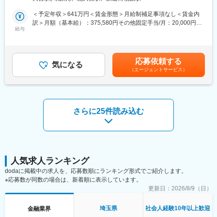
とアドバイス
・代理店責任者との関係構築
・事故のお相手やお相手の保険会社への初期対応（事故状況、自
・販売方針や活動計画の見直し・提案
＜予定年収＞641万円＜賃金形態＞月給制補足事項なし＜賃金内
動車の損害状況、修理工場の確認等）
【仕事の進め方】
訳＞月額（基本給）：375,580円その他固定手当/月：20,000円＜
・おけがをされた方の治療状況の確認と、治療終了までのフォロ
一人ひとりの募集人に合わせた指導を行い、成功事例やこれまで
給与
月給＞395,580円＜昇給有無＞有＜残業手当＞有＜給与補足＞※上
ー・アドバイス
の営業経験をもとに「再現性のある形」でノウハウを伝えていき
記年収は時間外労働10時間程度を想定した場合の目安の金額です
・お車の修理工場への損害状況の確認に関する打合せ、損害額の
ます。数字を追うだけではなく、信頼関係の構築や継続的な成長
（時間外労働が必ず生じるわけではなく、所定外労働手当は残業
算定
支援が重要な業務です。
時間に応じて支給します。）※初年度は入社時期により賞与の一部
応募依頼する
・損害状況の確認や損害額の算定
気になる
減額が適用されます。賃金はあくまでも目安の金額であり、選考
（エージェントサービス）
・お客様への事案対応経過の報告
■働く環境
を通じて上下する可能性があります。月給(月額)は固定手当を含め
・お客様への保険金お支払額の説明やお相手方との示談交渉
30代～60代まで幅広いメンバーが在籍。経験を尊重する風土があ
た表記です。
・社内関係者や顧問の弁護士・医師等との打合せ
り、落ち着いた雰囲気の中で業務に取り組めます。
・専用システムを利用した記録業務、書類作成業務、保険金お支
払業務 等■入社後の研修体制
■働き方
さらに25件読み込む
・入社後全員に個人指導員が付き、基本的な仕事の流れを丁寧に
・直行直帰中心で柔軟なスケジュール設計
指導しています。
・既存顧客対応中心のため心理的負担が少ない
・入社3年目までに計6回の体系的な研修体制が整備されていま
す。
変更の範囲：会社の定める業務
・OJT、Off-JTともに充実した教育・サポート体制が整備されてお
り、未経験の方が安心して働ける環境となっています。
人気求人ランキング
■その他職務・職場関連情報
dodaに掲載中の求人を、応募数順にランキング形式でご紹介します。
（1）勤務時間・休暇
※応募数が同数の場合は、新着順に表示しています。
・来客・電話受付は17時までとなっており、18時前後には退社さ
更新日：
2026/8/9（日）
れる方が多いです。
・土日、祝日の勤務は基本的にありません。所定の有給休暇とは
埼玉県
社会人経験10年以上歓迎
金融業界
別に、年に2回、5日間連続で休暇取得できる特別連続有給休暇制