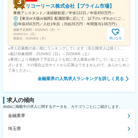
リコーリース株式会社【プライム市場】
事務アシスタント／未経験歓迎／年休122日／年収450万円～
【東京or大阪or福岡】配属部署に応じて、以下のいずれかにご勤務いただきます。初期配属地は、ご希望の地域に配属いたします。■本社東京都港区東新橋1-5-2 汐留シティセンター19F☆JR・地下鉄各線 新橋駅より徒歩1分☆都営地下鉄大江戸線 汐留駅より徒歩1分■豊洲事業所東京都江東区東雲1-7-12 KDX豊洲グランスクエア7F☆東京メトロ有楽町線・ゆりかもめ 豊洲駅 徒歩12分☆りんかい線 東雲駅 徒歩12分※豊洲駅より「KDXグランスクエア行き無料シャトルバス」が運行しています。■関西支社大阪府大阪市北区堂島浜2-2-28 堂島アクシスビル12F☆地下鉄四ツ橋線・西梅田駅より徒歩10分・肥後橋駅 徒歩7分☆JR大阪駅 徒歩15分■九州支社福岡県福岡市博多区博多駅東2-10-35 博多プライムイースト3F☆JR博多駅より徒歩7分※受動喫煙対策有（屋内全面禁煙）
年収450万円／入社1年目（月給26万円・年間賞与138万円）
掲載予定期間：
2026/8/3（月）
〜
2026/11/1（日）
気になる
更新日：
2026/8/3（月）
※求人応募数の多い順にランキングしています（非公開求人は除く）。
※集計対象期間：2026/8/2（日）～2026/8/8（土）
※事情により掲載終了予定日よりも前に求人募集が終了していることもご
ざいます。その場合は当サイトから応募はできませんので、あらかじめご
了承ください。
金融業界
の人気求人ランキングを詳しく見る
求人の傾向
dodaに掲載中の求人に関するデータを、カテゴリごとにご紹介します。
金融業界
埼玉県