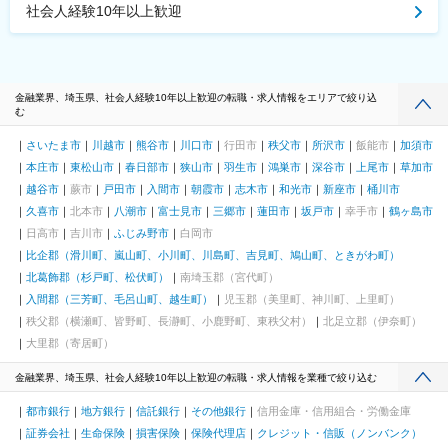
社会人経験10年以上歓迎
金融業界、埼玉県、社会人経験10年以上歓迎の転職・求人情報をエリアで絞り込
む
さいたま市
川越市
熊谷市
川口市
行田市
秩父市
所沢市
飯能市
加須市
本庄市
東松山市
春日部市
狭山市
羽生市
鴻巣市
深谷市
上尾市
草加市
越谷市
蕨市
戸田市
入間市
朝霞市
志木市
和光市
新座市
桶川市
久喜市
北本市
八潮市
富士見市
三郷市
蓮田市
坂戸市
幸手市
鶴ヶ島市
日高市
吉川市
ふじみ野市
白岡市
比企郡（滑川町、嵐山町、小川町、川島町、吉見町、鳩山町、ときがわ町）
北葛飾郡（杉戸町、松伏町）
南埼玉郡（宮代町）
入間郡（三芳町、毛呂山町、越生町）
児玉郡（美里町、神川町、上里町）
秩父郡（横瀬町、皆野町、長瀞町、小鹿野町、東秩父村）
北足立郡（伊奈町）
大里郡（寄居町）
金融業界、埼玉県、社会人経験10年以上歓迎の転職・求人情報を業種で絞り込む
都市銀行
地方銀行
信託銀行
その他銀行
信用金庫・信用組合・労働金庫
証券会社
生命保険
損害保険
保険代理店
クレジット・信販（ノンバンク）