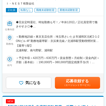
配属先は20代～40代後半の男性メンバーを中心に構成されていま
Ｉ・ＮＥＳＴ有限会社
す。営業の基礎を学び、コンサルティング営業ができるように、
正社員
転勤なし
職種未経験歓迎
業種未経験歓迎
入社後2年間はIP制度（東京海上日動の研修制度）に基づいた育成
カリキュラムを組んでいます。そこで、商品の勉強や営業のスキ
ルを習得する環境がございます。
◆完全定時退社、時短勤務も可！／年休120日／正社員登用で働
きやすさ◎◆
■当社の特徴：
仕事内容
保険代理店と称していますが、当社代表が「保険を売る」ことに
■業務内容：
違和感を覚え、大手保険会社を退職して2005年に設立した会社で
＜勤務地詳細＞東京支店住所：埼玉県さいたま市浦和区元町2-1-2
・顧客保全業務
す。違和感があったのは、営業所内でトップのセールス実績を残
ONビル 4F 勤務地最寄駅：京浜東北線／北浦和駅受動喫煙対策：
・契約更新業務
勤務地
していましたが、「お客様のため」よりも「売るため」のビジネ
敷地内全面禁煙変更の範囲：無
【最寄り駅】
※既存のお客様の応対をお任せいたします！難しい業務は一切ござ
スをしていたからです。当社の仕事は、中小企業のお金に関する
北浦和駅、南与野駅、浦和駅
いませんので安心して働けます！
困りごと、コスト削減や資産形成、従業員のモチベーションUPの
助けとなる手段の導入を案内することです。「保険をこれだけ売
＜予定年収＞420万円～630万円＜賃金形態＞月給制＜賃金内訳＞
■魅力：
れ」という「ノルマ」は存在せず、「お客様のことを考え続け
月額（基本給）：190,000円～380,000円固定残業手当/月：
・人生に役立つお金の知識が仕事を通じて身につけられる。
給与
る」ことがノルマだと考えています。
70,000円（固定残業時間30時間0分/月）超過した時間外労働の残
・売り込みなどの営業なし、新規電話勧誘もありません。
業手当は追加支給＜月給＞260,000円～450,000円（一律手当を含
・安心の固定給制度、ノルマもありません。
変更の範囲：会社の定める業務
む）＜昇給有無＞有＜残業手当＞有＜給与補足＞※超過分は全額支
・昇給・賞与あり、皆さんの頑張りをしっかりと評価します。
給いたします。※別途インセンティブあり※能力・経験によって決
応募依頼する
・充実の教育体制、知識と人間力アップの投資をします。
気になる
定します■昇給：年1回■賞与：年2回＋決算賞与1回■モデル年収：
（エージェントサービス）
・完全週休2日、年間休日120日以上、仕事とプライベートの両立
5,000,000円／入社3年目・営業事務30歳6,200,000円／入社5年
を応援します。
目・営業課長38歳賃金はあくまでも目安の金額であり、選考を通
・女性活躍中、産休・育休制度あり、時短勤務OK
じて上下する可能性があります。月給(月額)は固定手当を含めた表
記です。
NEW
■働き方：