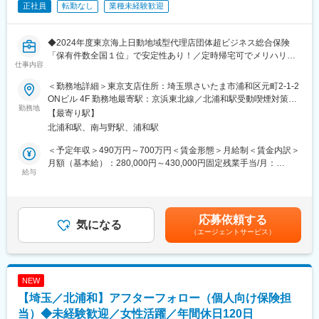
業務範囲が広く、これまでの知識・経験を活かせる、またさらに
正社員
転勤なし
業種未経験歓迎
伸ばせる環境です。
■就業環境：
◆2024年度東京海上日動地域型代理店団体超ビジネス総合保険
月平均残業20時間ほどでリモートワーク活用、フレックスタイム
「保有件数全国１位」で安定性あり！／定時帰宅可でメリハリの
仕事内容
制活用とフレキシブルに就業がしやすい環境。また当社も西武グ
ある職場／年休120日◆
ループの福利厚生を活用することが可能なため、西武グループ内
＜勤務地詳細＞東京支店住所：埼玉県さいたま市浦和区元町2-1-2
の割引や社員食堂等も活用が可能。
■職務詳細：
ONビル 4F 勤務地最寄駅：京浜東北線／北浦和駅受動喫煙対策：
中小企業のお客様に生命保険、損害保険のアフターフォローや契
勤務地
敷地内全面禁煙変更の範囲：無
【最寄り駅】
■当社について：
約の更新をお任せする予定です。
北浦和駅、南与野駅、浦和駅
当社は西武グループ法人の小規模～大規模法人のコーポレート機
能を担うシェアード企業です。コーポレート業務を集約・共通
■職務の特徴：
＜予定年収＞490万円～700万円＜賃金形態＞月給制＜賃金内訳＞
化、DX・BPRにより業務標準化を図ること、および従業員の専門
担当クライアントは、提携先のご紹介や保有ネットワークが中心
月額（基本給）：280,000円～430,000円固定残業手当/月：
性を高めることで、スマートなコーポレート機能を実現し、グル
となり、首都圏を中心に、一部の遠方がエリアです。ノルマはな
給与
70,000円（固定残業時間30時間0分/月）超過した時間外労働の残
ープ企業価値向上に寄与することを目的としています。
く、お客様に喜んでもらうことに専念して頂きたいと考えてお
業手当は追加支給＜月給＞350,000円～500,000円（一律手当を含
また、西武グループは不動産事業、ホテル・レジャー事業、都市
り、保険だけでなく、お客様に喜んでもらえる各種コンテンツが
む）＜昇給有無＞有＜残業手当＞有＜給与補足＞※別途インセンテ
交通・沿線事業、その他（スポーツ事業等）の４つの事業体から
幅広くあるため、営業スタッフの心理的負担も少なく、紹介など
ィブあり(能力・経験によって決定します)◆昇給年1回◆賞与年2
応募依頼する
なる地域・社会の発展、環境の保全に貢献する生活総合サービス
で拡がりやすい仕事にしています。いかにクライアント様の心を
気になる
回＋決算賞与1回）賃金はあくまでも目安の金額であり、選考を通
（エージェントサービス）
グループです。
つかむことができるのか鍵です。
じて上下する可能性があります。月給(月額)は固定手当を含めた表
※アフターフォロ―になるので新規の顧客への飛び込み営業はござ
記です。
変更の範囲：会社の定める業務
いません。
※直近はWEBでの商談も多いため、1日のスケジュールもコントロ
NEW
ールできるのでワークライフバランスを保つことができます！
【埼玉／北浦和】アフターフォロー（個人向け保険担
■組織構成・研修制度：
当）◆未経験歓迎／女性活躍／年間休日120日