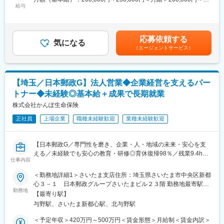
的に働きやすい環境です！
給与
250,000円＜昇給有無＞有＜残業手当＞有＜給与補足＞※給与詳細
◆最短1回の面接で合格が出る可能性あるためスピード選考です！
は経験等を考慮の上、決定（応相談）■賞与：年2回 ※過去実績
計2月分程■その他手当：営業手当、資格手当賃金はあくまでも目
■会社概要：
安の金額であり、選考を通じて上下する可能性があります。月給
応募依頼する
久喜市を中心に地域密着で保険サービスを提供する代理店です。
気になる
(月額)は固定手当を含めた表記です。
（エージェントサービス）
「最善のコンサルティングとアフターフォロー」を理念として
2006年に設立。大手保険会社の商品を複数取り扱い、個人のお客
様向けの生保・損保一体型商品や、法人向けの総合リスク対応型
商品などのご提案を通じて、お客様の人生や事業にかかる様々な
【埼玉／日本郵政G】法人営業◆企業経営を支えるパー
リスクについて適切なコンサルティングを行っています。
トナー◆未経験◎基本給＋成果で長期就業
■業務概要：
株式会社かんぽ生命保険
既存のお客様への損害保険・生命保険の更新手続き等をメインと
正社員
上場企業
職種未経験歓迎
業種未経験歓迎
した事務を担当いただきます。詳細は以下となります。
■業務詳細：
【日本郵政G／専門性を磨き、企業・人・地域の未来・安心を支
・満期を迎える契約のご案内、更新のご提案
える／未経験でも安心の教育・研修◎育休復帰98％／残業9.4h】
・電話や訪問・来店での保険内容の確認、条件のヒアリング
仕事内容
・更新に伴う各種手続き（見積・申込書作成、システム入力）
■業務内容
＜勤務地詳細1＞さいたま支店住所：埼玉県さいたま市中央区新都
・事故の受付 など
業界トップ級の顧客基盤を誇る「かんぽ生命」の法人営業とし
心３－１ 日本郵政グループさいたまビル２３階 勤務地最寄駅：
└お客様先に訪問する際、車で訪問いただくケースが発生するた
て、経営者にお会いします。経営者が抱える事業継続・承継に関
勤務地
JR高崎線／与野駅受動喫煙対策：敷地内喫煙可能場所あり＜勤務
め運転を伴う業務があります。
【最寄り駅】
する不安、福利厚生や退職金制度の整備に関する課題、役員・従
地詳細2＞熊谷支店住所：埼玉県熊谷市筑波３－１９５ 熊谷駅前
※訪問の割合が高いですが、来店されるお客様も
与野駅、さいたま新都心駅、北与野駅
業員の万が一に備える保障不足といった経営・人に関わるさまざ
ビル８階 勤務地最寄駅：JR高崎線／熊谷駅受動喫煙対策：敷地内
まなリスクに対して、保険商品の提案から契約後のアフターフォ
喫煙可能場所あり＜勤務地詳細3＞川越支店住所：埼玉県川越市東
＜予定年収＞420万円～500万円＜賃金形態＞月給制＜賃金内訳＞
■組織構成