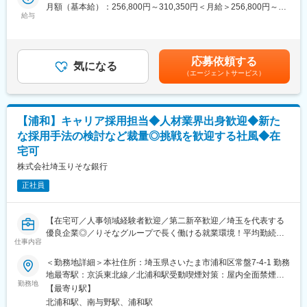
ローまで一貫して担当します。
田町５－３ 東田町ビル２階 勤務地最寄駅：JR川越線／川越駅受
月額（基本給）：256,800円～310,350円＜月給＞256,800円～
社長、営業2名、事務4名の計7名が在籍しております。
＜1日の活動イメージ＞
給与
動喫煙対策：敷地内喫煙可能場所あり変更の範囲：関東エリア10
310,350円＜昇給有無＞有＜残業手当＞有＜給与補足＞上記年
【内訳】30代2名、40代3名、50代2名
8:30 始業
か所の支店
収・月収の他、諸手当 （残業手当・住居手当・扶養手当・営業手
9:00 アポイント活動：リスト化された企業へ電話ご連絡
当など）の支給もございます。※上記に加えて、通勤手当、扶養手
■入社後の流れ
10:00 訪問準備：提案資料、訪問先企業の確認や準備
当、都市部に勤務する社員に対する勤務地手当等を支給■詳細は社
損害保険募集人資格をお持ちでない方は資格取得から始めていた
応募依頼する
12:00 昼食
気になる
内規程に基づき決定します。■昇給：年1回／賞与：年2回賃金は
だきます。
（エージェントサービス）
13:00 新規企業訪問：お困りごと・ご要望のヒアリング
あくまでも目安の金額であり、選考を通じて上下する可能性があ
受験料の会社負担もありますので、未経験の方でも挑戦いただけ
15:00 既存企業訪問：契約内容の確認や各種手続き、アフターフ
ります。月給(月額)は固定手当を含めた表記です。
ます！
ォロー
16:30 事務処理など
■働き方について：
【浦和】キャリア採用担当◆人材業界出身歓迎◆新た
17:15 退社
・ご事情に合わせた有給申請がしやすい環境です！
な採用手法の検討など裁量◎挑戦を歓迎する社風◆在
・残業時間約15時間（所定労働時間約7時間）とワークライフバ
宅可
経営者へ事業の将来像や人材への想いを丁寧にヒアリングし、最
ランスが整っています！
適な保険商品を提供します。
株式会社埼玉りそな銀行
企業と従業員の「もしも」に備え、安心して事業を継続できるよ
変更の範囲：会社の定める業務
正社員
う支える社会的意義のある仕事です。契約後も継続的にフォロー
を行い、お客さまと長期的な信頼関係を築いていきます。
日頃なかなかお会いすることのできない企業経営者との面談機会
【在宅可／人事領域経験者歓迎／第二新卒歓迎／埼玉を代表する
が多いため、営業スキルだけでなく、対話を通して事業理解力・
優良企業◎／りそなグループで長く働ける就業環境！平均勤続年
ヒアリング力・提案力を高めることができます。
仕事内容
数17.3年】
■教育体制：
＜勤務地詳細＞本社住所：埼玉県さいたま市浦和区常盤7-4-1 勤務
【業務内容】
充実した教育カリキュラムとサポート体制を整えています。
地最寄駅：京浜東北線／北浦和駅受動喫煙対策：屋内全面禁煙変
キャリア採用に係る面接、求人票作成やエージェントコントロー
勤務地
教育カリキュラム：
更の範囲：会社の定める事業所（リモートワーク含む）
【最寄り駅】
ル、他施策の企画・立案も含めお任せしたいと考えております。
・入社後2～3日間：本社主催による研修
北浦和駅、南与野駅、浦和駅
当社は、新事業の立ち上げや新会社の設立など「脱・銀行」に向