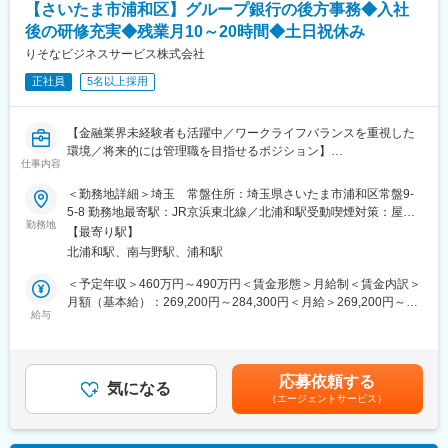
社員も多く働いており、中長期に渡って安心して就業いただけま
【さいたま市浦和区】グループ銀行の後方事務◆入社
す。
後の研修充実◆残業月10～20時間◆土日祝休み
残業時間も月平均9時間で働きやすい環境です。
りそなビジネスサービス株式会社
■業務内容
正社員
5名以上採用
お客さまのご相談内容確認からスタートし、40社以上の保険会社
の商品の中から、お客さまに合った保障をオーダーメイドで設
計・提案します。特定商品の販売指示はなく、お客さまを第一に
【金融業界未経験者も活躍中／ワークライフバランスを重視した
考えた対応に専念できます。
環境／将来的には管理職を目指せるポジション】
仕事内容
（1）来店されたお客さまからのヒアリング
■仕事内容と募集背景
＜勤務地詳細＞埼玉 常盤住所：埼玉県さいたま市浦和区常盤9‐
（2）ライフプラン設計・ご提案
埼玉りそな銀行営業店の後方事務を担当していただきます。
5‐8 勤務地最寄駅：JR京浜東北線／北浦和駅受動喫煙対策：屋内
（3）ご契約・ご契約内容確認
りそなグループでは、銀行窓口をお客さまの困りごとの解決に向
勤務地
全面禁煙変更の範囲：転居を伴わない範囲内で会社の定める場所
【最寄り駅】
けた相談の場と位置付けており、手続きに伴う事務処理は後方事
北浦和駅、南与野駅、浦和駅
■キャリアステップ
務拠点に集約し、効率的に処理する体制を構築しています。
現場で経験を積んでいき、店長、ブロック長へのキャリアアップ
また、営業店に残る事務を詳細に分析し、さらなる集約を推進し
＜予定年収＞460万円～490万円＜賃金形態＞月給制＜賃金内訳＞
が可能です。評価体制がととのっており実力をしっかり評価。
ています。
月額（基本給）：269,200円～284,300円＜月給＞269,200円～
過去事例として、中途入社から最短で3年で店長に昇格した事例も
こうした取り組みの結果、営業店の変化に伴い、後方事務拠点は
給与
284,300円＜昇給有無＞有＜残業手当＞有＜給与補足＞※給与詳細
ございます。
営業店の事務をより広範に集約する重要な拠点へと進化していま
は経験、前職の年収、当社基準テーブルを考慮の上決定します
＜社員の年収例＞
す。
（当社規定による提示）※予定年収はあくまでも目安の金額であ
・年収1100万円（経験7年／ブロック長職／月給66万円＋賞与）
今後、業務量の増加が見込まれる中、後方事務拠点はますます重
り、選考を通じて上下する可能性があります。■昇給：有賃金はあ
応募依頼する
・年収500万円（経験3年／店舗営業職／月給33万円＋賞与）
要な役割を担うことになります。そのため、円滑かつ正確に事務
気になる
くまでも目安の金額であり、選考を通じて上下する可能性があり
・年収750万円（経験4年／店長職／月給48万円＋賞与）
（エージェントサービス）
を遂行するための人財強化が喫緊の課題となっています。
ます。月給(月額)は固定手当を含めた表記です。
■チーム組織構成
■入社後研修