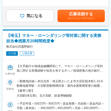
提案および計画策定
2回（6月、12月）■昇給：年1回賃金はあくまでも目安の金額であ
生命保険業界のリーディングカンパニーであり続けるために、一
り、選考を通じて上下する可能性があります。月給(月額)は固定手
緒に成長・挑戦できる方を募集しています。
＜資金繰り・ALM連動および新規投資手法の企画＞
当を含めた表記です。
今までのご経験は問いませんので、ご応募をお待ちしておりま
応募依頼する
・日々の円貨・外貨の資金繰り状況の把握と市場からの調達・運
気になる
す。
（エージェントサービス）
用コントロール
・リスク管理ぶもにゃ経営陣と連携した、ALM（資産負債管理）
変更の範囲：会社の定める業務
戦略に基づく運用スタンスの調整
・先入観にとらわれない柔軟な発想での新たな投資対象（ESG投
2024-3350G
【埼玉】マネー・ローンダリング等対策に関する実務
資や新ファンド）のデューデリジェンスおよびスキーム構築
担当◆残業月20時間程度◆
変更の範囲：会社の定める業務
■組織構成
株式会社武蔵野銀行
市場国際部全体：38名 市場運用グループ7名
その他
上場企業
■雇用形態について
※採用後1年間は行員に準ずる嘱託採用
【大手銀行や地域金融機関等にて、マネー・ローンダリング等対
※1年後に正行員登用を想定。ただし評価等により変わる可能性有
策に関する実務経験や知見を有する方へ／地域密着の地方銀行】
り。
仕事内容
＜嘱託採用＞
■業務内容
＜勤務地詳細＞本社住所：埼玉県さいたま市大宮区桜木町1-10-8
契約更新：有
・リスク評価書の作成：当行が直面するマネロンリスクを特定
勤務地最寄駅：大宮駅受動喫煙対策：屋内全面禁煙変更の範囲：
契約更新の判断：勤務実績・勤務態度・健康状態による。
し、自行への影響度を評価した「リスク評価書」を作成・更新。
勤務地
会社の定める事業所
更新上限：有（1年0ヶ月）
【最寄り駅】
・取引モニタリング：日々の入出金や振込等の取引や、インター
大宮駅(埼玉県)、北大宮駅、鉄道博物館駅
ネットバンキングのアクセス状況から不審な点を検知。
■企業魅力
・疑わしい取引の分析：疑わしい取引に関する様々なデータ収
＜予定年収＞500万円～800万円＜賃金形態＞月給制＜賃金内訳＞
武蔵野銀行は創業74年の地方銀行です。2023年4月には長期ビジ
集・分析により新たな対応策を実施。
月額（基本給）：300,000円～450,000円＜月給＞300,000円～
ョン「MCP（Musashino mirai-Creation Plan）」を策定し、「地
・有効性検証：自行のマネロン等対策が適切に実施されているこ