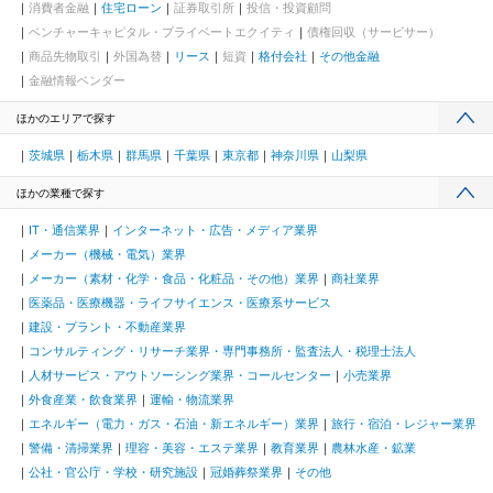
消費者金融
住宅ローン
証券取引所
投信・投資顧問
ベンチャーキャピタル・プライベートエクイティ
債権回収（サービサー）
商品先物取引
外国為替
リース
短資
格付会社
その他金融
金融情報ベンダー
ほかのエリアで探す
茨城県
栃木県
群馬県
千葉県
東京都
神奈川県
山梨県
ほかの業種で探す
IT・通信業界
インターネット・広告・メディア業界
メーカー（機械・電気）業界
メーカー（素材・化学・食品・化粧品・その他）業界
商社業界
医薬品・医療機器・ライフサイエンス・医療系サービス
建設・プラント・不動産業界
コンサルティング・リサーチ業界・専門事務所・監査法人・税理士法人
人材サービス・アウトソーシング業界・コールセンター
小売業界
外食産業・飲食業界
運輸・物流業界
エネルギー（電力・ガス・石油・新エネルギー）業界
旅行・宿泊・レジャー業界
警備・清掃業界
理容・美容・エステ業界
教育業界
農林水産・鉱業
公社・官公庁・学校・研究施設
冠婚葬祭業界
その他