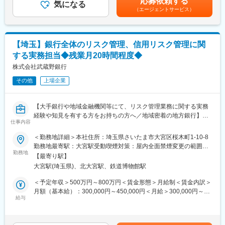
応募依頼する
気になる
識、資格の取得、お客様にご提案するためのスキルなど、未経験
目安の金額であり、選考を通じて上下する可能性があります。月
（エージェントサービス）
■入社いただく方に期待すること
から活躍するための育成プログラムがあります。
給(月額)は固定手当を含めた表記です。
当社では、金融サービス業としてお客さまの心に残るサービスの
◇3か月目以降：
提供を目指しています。そのため、サービスの基盤となる従業員
実際にお客様へのご提案を開始します。お客様とのご面談前に事
の接遇マナーや意識向上、お客さまの声の収集・分析によるニー
前ロープレを行い顧客対応の準備をしてお客様へのご提案に臨み
【埼玉】銀行全体のリスク管理、信用リスク管理に関
ズの把握とサービス改善に取り組んでいます。
ます。何かあればいつでも育成担当者に相談ができます！
する実務担当◆残業月20時間程度◆
本ポジションでは、新たな視点や発想を活かしながら、サービス
品質およびCS向上に向けた企画立案・改善施策の推進を担ってい
株式会社武蔵野銀行
■組織構成
ただくことを期待しています。
営業部で約20名在籍(20代～50代)
その他
上場企業
※ほとんどの社員が未経験からはじめています！
■組織構成
・配属部署：埼玉りそな銀行 営業サポート統括部 サービス改革室
変更の範囲：会社の定める業務
【大手銀行や地域金融機関等にて、リスク管理業務に関する実務
・組織人数：約10名（パートナー社員含む）
経験や知見を有する方をお持ちの方へ／地域密着の地方銀行】
仕事内容
■配属先で働く魅力
■業務内容
＜勤務地詳細＞本社住所：埼玉県さいたま市大宮区桜木町1-10-8
・社内におけるCS向上施策の企画・推進や、お客さま・従業員の
・統合的リスク管理業務
勤務地最寄駅：大宮駅受動喫煙対策：屋内全面禁煙変更の範囲：
声を起点としたサービス品質改善に携わることができます。本部
(1)資本配賦関連業務
勤務地
会社の定める事業所
部門にいながらも、お客さま満足度向上への貢献を実感できるポ
【最寄り駅】
(2)新商品・新規業務チェック関連業務（3）銀行業務継続計画
ジションです。
大宮駅(埼玉県)、北大宮駅、鉄道博物館駅
（BCP）対応業務
・オペレーショナルリスク管理業務
＜予定年収＞500万円～800万円＜賃金形態＞月給制＜賃金内訳＞
■働き方
・市場リスク管理業務
月額（基本給）：300,000円～450,000円＜月給＞300,000円～
・平均残業時間：月20時間程度
・信用リスク管理業務
給与
450,000円＜昇給有無＞有＜残業手当＞有＜給与補足＞■賞与：年
・コンプライアンス・マネロン業務
2回（6月、12月）■昇給：年1回賃金はあくまでも目安の金額であ
■募集背景：
り、選考を通じて上下する可能性があります。月給(月額)は固定手
お客さまの困りごとが多様化する中、お客さまをはじめ、地域の
■組織構成