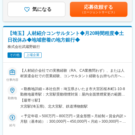
＜SWIFTへの対応業務・各種システムの管理・運用＞
当を含めた表記です。
応募依頼する
・対外業務におけるSWIFT関連の制度・規制への対応
気になる
（エージェントサービス）
・外為業務に関わるシステムの安定稼働に向けた運用・監視、ベ
ンダーや関連部署との調整業務
＜行内啓発・コンプライアンス指導＞
【埼玉】人材紹介コンサルタント◆月20時間程度◆土
・営業店行員を対象とした、外為実務やAML/CFT対策に関する研
日祝休み◆地域密着の地方銀行◆
修の企画・実施
・当局対応（報告書作成、監査対応など）のサポート
株式会社武蔵野銀行
その他
上場企業
■組織構成
行員8名 パートナ2名
【人材紹介会社での実務経験（RA、CA業務問わず）、または人
■雇用形態について
材派遣会社での営業経験、コンサルタント経験をお持ちの方へ】
※採用後1年間は行員に準ずる嘱託採用
仕事内容
※1年後に正行員登用を想定。ただし評価等により変わる可能性有
■業務内容
＜勤務地詳細＞本社住所：埼玉県さいたま市大宮区桜木町1-10-8
り。
銀行取引先の企業に対し、人材紹介業務の一連の流れをお任せし
勤務地最寄駅：大宮駅受動喫煙対策：屋内全面禁煙変更の範囲：
＜嘱託採用＞
ます。
勤務地
会社の定める事業所
契約更新：有
【最寄り駅】
・各支店からトスアップがあった銀行の取引先（中小企業中心）
契約更新の判断：勤務実績・勤務態度・健康状態による。
大宮駅(埼玉県)、北大宮駅、鉄道博物館駅
への求人内容のヒアリング
更新上限：有（1年0ヶ月）
・人材要件の策定、求人票作成、提携している人材紹介会社への
＜予定年収＞500万円～800万円＜賃金形態＞月給制＜賃金内訳＞
人選依頼
月額（基本給）：300,000円～450,000円＜月給＞300,000円～
■企業魅力
・各種データベースを活用したスカウトメールの送付
給与
450,000円＜昇給有無＞有＜残業手当＞有＜給与補足＞■賞与：年
武蔵野銀行は創業74年の地方銀行です。2023年4月には長期ビジ
・求職者との面談および仕事紹介、選考フォロー（候補者の推
2回（6月、12月）■昇給：年1回賃金はあくまでも目安の金額であ
ョン「MCP（Musashino mirai-Creation Plan）」を策定し、「地