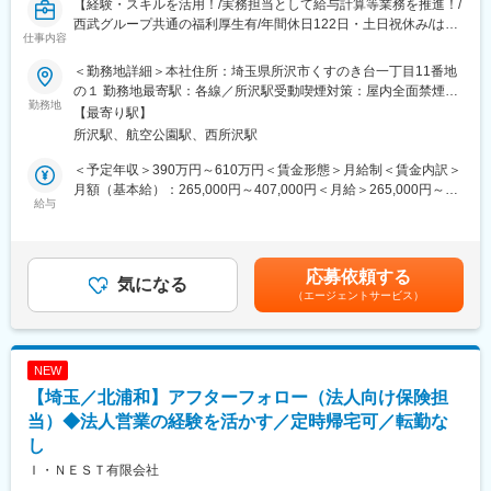
【経験・スキルを活用！/実務担当として給与計算等業務を推進！/
ーを改善していく環境です。
西武グループ共通の福利厚生有/年間休日122日・土日祝休み/はた
仕事内容
らき方◎】
■アピールポイント
・勤務地はJR北浦和駅徒歩1分
＜勤務地詳細＞本社住所：埼玉県所沢市くすのき台一丁目11番地
■業務概要：
・東証上場の安定基盤
の１ 勤務地最寄駅：各線／所沢駅受動喫煙対策：屋内全面禁煙変
西武グループの給与計算・社会保険・厚生事務業務受託部門実務
勤務地
・年間休日125日（土日祝休み）
更の範囲：会社の定める事業所（リモートワーク含む）
【最寄り駅】
担当者。
・残業を少なく、働きやすい環境づくりに注力
所沢駅、航空公園駅、西所沢駅
チームメンバーと協業し、数千人規模を含むグループ22社の給与
計算業務等を実務担当として推進・遂行。
■同社について
＜予定年収＞390万円～610万円＜賃金形態＞月給制＜賃金内訳＞
正確な業務遂行だけでなく、よりよいしごとを実現するための業
当社は日本版エスクローサービスという、他社が手がけていない
月額（基本給）：265,000円～407,000円＜月給＞265,000円～
務改革を推し進めることを期待。
給与
金融機関・不動産会社向けの専門サービスを開発し、提供してお
407,000円＜昇給有無＞有＜残業手当＞有＜給与補足＞※スキル・
ります。
経験によって決定いたします。■賞与：年2回■昇給：年1回賃金は
■具体的には：
「誰もがもっと安心して不動産を購入出来る環境をつくる」こと
あくまでも目安の金額であり、選考を通じて上下する可能性があ
・給与・賞与計算及び会計処理の実施
を目指しており、当社のエスクロー・ワンパッケージサービス
ります。月給(月額)は固定手当を含めた表記です。
応募依頼する
・社会保険計算・手続き
気になる
は、不動産取引における事務の効率化、取引の信頼性、利便性の
（エージェントサービス）
・退職金計算及び会計処理の実施
向上に寄与しております。
・年末調整対応
・申請届出手続き事務
変更の範囲：会社の定める業務
・その他：グループ共通福利厚生制度の管理運営、など
NEW
【埼玉／北浦和】アフターフォロー（法人向け保険担
■組織構成：
ペイロール＆ベネフィッツ ユニットに配属。40名（20代～60
当）◆法人営業の経験を活かす／定時帰宅可／転勤な
代）が在籍。
し
主に4つのチームに分かれており、各チーム10名程度の人数構
Ｉ・ＮＥＳＴ有限会社
成。