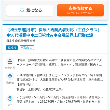
薦、面接調整、意向確認、内定手続き等）
り、選考を通じて上下する可能性があります。月給(月額)は固定手
域・お客さまの期待を超える存在へ」「組織・従業員の力を最大
・銀行営業店からの問い合わせ対応および勉強会等の実施
当を含めた表記です。
化」を基本方針として、地域の課題解決や活性化に取り組んでい
応募依頼する
・各提携人材紹介会社との連絡、打ち合わせ対応等
気になる
ます。
（エージェントサービス）
■本ポジションの魅力
変更の範囲：会社の定める業務
・訪問企業はほとんどが銀行の取引先となりますので、飛び込み
営業や電話営業などの新規セールスは原則ございません
【埼玉県/熊谷市】保険の既契約者対応（主任クラス）
・銀行のネットワークを活かし、地域企業の人材に関する課題解
◆50代活躍中◆土日祝休み◆金融業界未経験歓迎
決を行う社会的意義のある業務となります
日本生命保険相互会社
■組織構成
正社員
転勤なし
法人コンサルティング部全体73名
うち人材紹介担当2名（男性1名、女性1名）＋出向者1名（男性、
週2勤務）
【営業・接客販売経験者活躍中／新規開拓無／既契約者のアフタ
ーフォロー／福利厚生も充実し、働きやすい職場環境／国内トッ
■雇用形態について
仕事内容
プクラス実績で安定性◎】
※採用後1年間は行員に準ずる嘱託採用
＜勤務地詳細＞熊谷支社またはライフプラザ熊谷住所：埼玉県熊
※1年後に正行員登用を想定。ただし評価等により変わる可能性有
既に当社の保険契約に加入されたお客様（既契約者）・新たに当
谷市筑波2-48-1 大栄日生熊谷ビル7F 受動喫煙対策：屋内全面禁
り。
社の保険契約に加入されようとしているお客様への各種対応・確
勤務地
煙変更の範囲：会社の定める事業所
＜嘱託採用＞
【最寄り駅】
認業務に従事していただきます。
契約更新：有
熊谷駅、上熊谷駅、石原駅(埼玉県)
・既契約者へのアフターサービスの提供（保険金・給付金のお支
契約更新の判断：勤務実績・勤務態度・健康状態による。
払い手続き、既契約者向けサービスのご案内 等）
＜予定年収＞530万円～560万円＜賃金形態＞月給制＜賃金内訳＞
更新上限：有（1年0ヶ月）
・新たに当社の保険契約に加入されようとしているお客様への
月額（基本給）：279,770円＜月給＞279,770円＜昇給有無＞有＜
「お申込みいただいた保険契約がお客様の意向に沿っているか」
給与
残業手当＞有＜給与補足＞※時間外勤務手当(法定内20時間・法定
■企業魅力
の確認業務 等