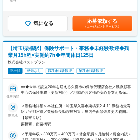
給与
450,000円＜昇給有無＞有＜残業手当＞有＜給与補足＞■賞与：年
域・お客さまの期待を超える存在へ」「組織・従業員の力を最大
とを確認するため、自己検証を実施。
2回（6月、12月）■昇給：年1回賃金はあくまでも目安の金額であ
化」を基本方針として、地域の課題解決や活性化に取り組んでい
マネー・ローンダリング等対策に関する実務をご担当いただきま
り、選考を通じて上下する可能性があります。月給(月額)は固定手
ます。
す。
当を含めた表記です。
応募依頼する
気になる
変更の範囲：会社の定める業務
（エージェントサービス）
■組織構成
ライン長1名、担当者6名（担当者は20代から60代）
■雇用形態について
【埼玉/栗橋駅】保険サポート・事務◆未経験歓迎◆残
※採用後1年間は行員に準ずる嘱託採用
業月15h程×実働約7h◆年間休日125日
※1年後に正行員登用を想定。ただし評価等により変わる可能性有
り。
株式会社ベストプラン
＜嘱託採用＞
正社員
転勤なし
職種未経験歓迎
業種未経験歓迎
契約更新：有
契約更新の判断：勤務実績・勤務態度・健康状態による。
更新上限：有（1年0ヶ月）
==◆今年で設立20年を迎える久喜市の保険代理店会社／既存顧客
中心の保険事務（更新対応）／地域のお客様の安心を支える保険
■企業魅力
仕事内容
事務ポジション◆==
武蔵野銀行は創業74年の地方銀行です。2023年4月には長期ビジ
＜勤務地詳細＞本社住所：埼玉県久喜市栗橋東2-4-11 勤務地最寄
ョン「MCP（Musashino mirai-Creation Plan）」を策定し、「地
☆オススメポイント☆
駅：宇都宮線／栗橋駅受動喫煙対策：屋内全面禁煙変更の範囲：
域・お客さまの期待を超える存在へ」「組織・従業員の力を最大
◆doda経由で入社して活躍されている方がいます！
勤務地
会社の定める事業所
化」を基本方針として、地域の課題解決や活性化に取り組んでい
【最寄り駅】
◆経験も重要ですが、保険業界としてお客様に寄り添うことが大
ます。
栗橋駅、南栗橋駅
切のためお人柄を最も重視して採用！
◆年間休日125日、有給消化ほぼ100％と休みやすい環境！
＜予定年収＞300万円～400万円＜賃金形態＞月給制＜賃金内訳＞
変更の範囲：会社の定める業務
◆残業月15時間程度（所定労働時間約7時間）、転勤も無く長期
月額（基本給）：200,000円～250,000円＜月給＞200,000円～