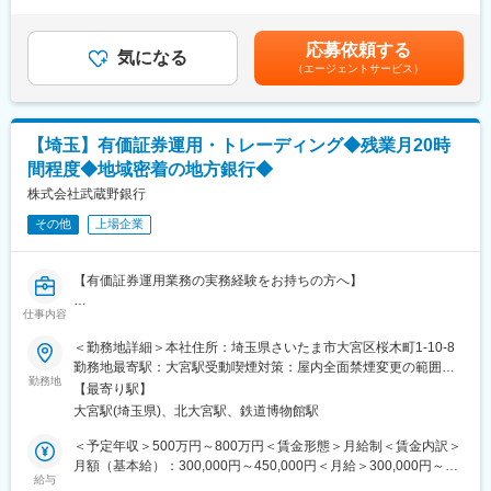
外0～10時間)を含むモデル年収※賞与は支給対象期間を通じて勤務
武蔵野銀行は創業74年の地方銀行です。2023年4月には長期ビジ
※その後、当社でのお客様対応経験を生かし、以下の領域におけ
した場合の想定額※入社時の年収は、選考を通じて決定※入社後の
ョン「MCP（Musashino mirai-Creation Plan）」を策定し、「地
る、企画立案・折衝調整・営業・管理・事務および事務の指導・
昇給額は、昇格・職務成果等の状況に応じて変動※将来的なステッ
域・お客さまの期待を超える存在へ」「組織・従業員の力を最大
応募依頼する
統括業務にわたる業務全般へ従事していただく可能性がありま
気になる
プアップにより、記載金額以上の昇給も可能賃金はあくまでも目
化」を基本方針として、地域の課題解決や活性化に取り組んでい
（エージェントサービス）
す。
安の金額であり、選考を通じて上下する可能性があります。月給
ます。
(月額)は固定手当を含めた表記です。
〇支社領域
変更の範囲：会社の定める業務
保険手続に関する事務処理や保険手続に伴う営業職員からの照
【埼玉】有価証券運用・トレーディング◆残業月20時
会等、営業事務サポート業務全般。営業職員の採用等に関する事
間程度◆地域密着の地方銀行◆
務処理や教育支援業務。支社の資金管理等の業務。
〇ライフプラザ領域
株式会社武蔵野銀行
お客様に対する保険商品・ご契約内容等のご相談・各種お手続
その他
上場企業
き等の顧客対応業務。
〇個人保険事務領域
保険加入および加入後のご契約の維持・管理・内容変更・支払
【有価証券運用業務の実務経験をお持ちの方へ】
等に関する事務処理手続きや手続きに伴うお客様からの照会対応
や営業担当者のサポート業務。
仕事内容
■業務内容
税理士代理店や銀行等の金融機関代理店等に対し、商品知識や販
＜マルチアセットの運用・トレーディング＞
＜勤務地詳細＞本社住所：埼玉県さいたま市大宮区桜木町1-10-8
売方法を教育する等のサポート業務。
・国債、地方債、社債などの伝統的な円貨・外貨建て債券運用
勤務地最寄駅：大宮駅受動喫煙対策：屋内全面禁煙変更の範囲：
〇企業保険事務領域
・株式、投資信託（J-REIT、オルタナティブ資産等）への機動的
勤務地
会社の定める事業所
企業向け保険の新規契約書類の事務処理や、契約後のアフター
【最寄り駅】
な投資実行とリスクコントリール
サービス。企業からの照会対応や、営業担当者のサポート業務。
大宮駅(埼玉県)、北大宮駅、鉄道博物館駅
〇その他領域（事務企画領域等）
＜ポートフォリオの管理および運用計画の策定＞
＜予定年収＞500万円～800万円＜賃金形態＞月給制＜賃金内訳＞
※配置転換により職務の変更の可能性があります。
・市場のボラリティを踏まえた中長期的な運用シナリオの構築
月額（基本給）：300,000円～450,000円＜月給＞300,000円～
・各アセットクラスの配分（アセットアロケーション）の最適化
給与
450,000円＜昇給有無＞有＜残業手当＞有＜給与補足＞■賞与：年
◆採用担当者からのメッセージ