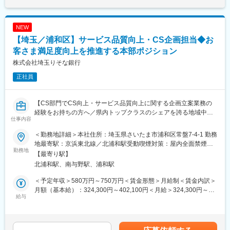
■業務内容
おり、数年かけて業務効率向上を進めていく予定です。
埼玉県内を中心としたアフラック生命保険と契約中のお客様や団
体への保険の見直しなどのサポート業務をお任せします。
■働く環境
NEW
※26年9月以降入社が対象です
男女比3:7/女性管理職割合44.9%/産育休男女100%取得/有給取得
【埼玉／浦和区】サービス品質向上・CS企画担当◆お
平均日数17.3日
■業務詳細
客さま満足度向上を推進する本部ポジション
・ライフステージに合わせて、必要な保障のご提案
変更の範囲：すべての業務
株式会社埼玉りそな銀行
・団体／法人への福利厚生としての保険のご提案
正社員
■業務の流れ
1日約3～5件ほどの訪問を行います。既存顧客(官公庁/民間企業な
【CS部門でCS向上・サービス品質向上に関する企画立案業務の
ど)への提案がメインのため新規開拓や飛び込み営業はありませ
経験をお持ちの方へ／県内トップクラスのシェアを誇る地域中核
ん。
仕事内容
銀行／キャリアアップ可能／完全週休2日制／土日祝休み／19時
◇団体・法人向け
までには退社できる働きやすい環境】
説明会の実施、アンケート配布・回収、個別で社員の方との面談
＜勤務地詳細＞本社住所：埼玉県さいたま市浦和区常盤7-4-1 勤務
実施、福利厚生の提案など
地最寄駅：京浜東北線／北浦和駅受動喫煙対策：屋内全面禁煙変
■業務内容
勤務地
◇個人向け
更の範囲：会社の定める場所（テレワークを行う場所含む）
【最寄り駅】
・サービス品質向上に向けた企画立案および研修運営
既にアフラックにご契約いただいているお客様に訪問、見直しの
北浦和駅、南与野駅、浦和駅
・CS向上に向けた企画立案
サポート、お客様からの問い合わせ対応等
・お客さまの声および従業員の声の収集・分析
※団体・法人向けが8～9割、個人向けが1～2割程度
＜予定年収＞580万円～750万円＜賃金形態＞月給制＜賃金内訳＞
月額（基本給）：324,300円～402,100円＜月給＞324,300円～
■企画例：
給与
■研修制度
402,100円＜昇給有無＞有＜残業手当＞有＜給与補足＞※給与詳細
・CS向上宣言施策
アフラック本社の育成選任社員が配置されます。
は経験、前職の年収、当行基準テーブルを考慮の上決定します
・サービス改革表彰
◇1～2か月目：
（当行規定による提示）※予定年収はあくまでも目安の金額であ
・店頭モニタリング など
座学やロープレで必要なスキルを身につけます。保険や商品の知
り、選考を通じて上下する可能性があります。賃金はあくまでも