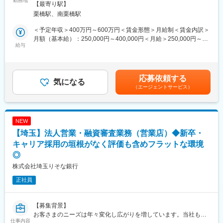
勤務地
会社の定める事業所
【最寄り駅】
◆経験も重要ですが、保険業界としてお客様に寄り添うことが大
栗橋駅、南栗橋駅
切のためお人柄を最も重視して採用！
◆年間休日125日、有給消化ほぼ100％と休みやすい環境！
＜予定年収＞400万円～600万円＜賃金形態＞月給制＜賃金内訳＞
◆残業月15時間程度（所定労働時間約7時間）、転勤も無く長期
月額（基本給）：250,000円～400,000円＜月給＞250,000円～
的に働きやすい環境です！
給与
400,000円＜昇給有無＞有＜残業手当＞有＜給与補足＞※給与詳細
◆最短1回の面接で合格が出る可能性あるためスピード選考です！
は経験等を考慮の上、決定（応相談）■賞与：年2回 ※過去実績
計2月分程■その他手当：営業手当、資格手当賃金はあくまでも目
■業務概要：
安の金額であり、選考を通じて上下する可能性があります。月給
応募依頼する
既存のお客様への損害保険・生命保険の更新手続き等をメインと
気になる
(月額)は固定手当を含めた表記です。
（エージェントサービス）
した事務を担当いただきます。詳細は以下となります。
■業務詳細：
・満期を迎える契約のご案内、更新のご提案
NEW
・電話や訪問・来店での保険内容の確認、条件のヒアリング
【埼玉】法人営業・融資審査業務（営業店）◆新卒・
・更新に伴う各種手続き（見積・申込書作成、システム入力）
・事故の受付 など
キャリア採用の垣根がなく評価も含めフラットな環境
└お客様先に訪問する際、車で訪問いただくケースが発生するた
◎
め運転を伴う業務があります。
株式会社埼玉りそな銀行
※訪問の割合が高いですが、来店されるお客様も
正社員
■組織構成
社長、営業2名、事務4名の計7名が在籍しております。
【内訳】30代2名、40代3名、50代2名
【募集背景】
お客さまのニーズは年々変化し広がりを増しています。当社も今
仕事内容