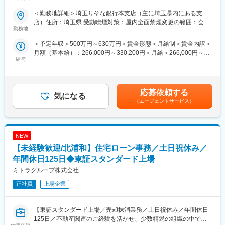
■入社後の流れ
まで以上にお客さまの期待を上回るソリューションのご提供を続
損害保険募集人資格をお持ちでない方は資格取得から始めていた
け、当社が目指す「リテールNO.1」の実現に向け、さらなる成長
＜勤務地詳細＞埼玉りそな銀行本支店（主に埼玉県内にある支
だきます。
を遂げていきたいと考えております。当社の考え方・姿勢に共感
店）住所：埼玉県 受動喫煙対策：屋内全面禁煙変更の範囲：会社
受験料の会社負担もありますので、未経験の方でも挑戦いただけ
いただける方のキャリア採用を強化し、社外の価値観や自由な発
勤務地
の定める場所（テレワークを行う場所も含む）
ます！
想から得られる多様性により、お客さまに新たな価値提供ができ
＜予定年収＞500万円～630万円＜賃金形態＞月給制＜賃金内訳＞
る体制を強化したいという想いがあります。
月額（基本給）：266,000円～330,200円＜月給＞266,000円～
■働き方について：
給与
330,200円＜昇給有無＞有＜残業手当＞有＜給与補足＞※給与詳細
・ご事情に合わせた有給申請がしやすい環境です！
【業務内容】
は経験、前職の年収、当行基準テーブルを考慮の上決定します
・残業時間約15時間（所定労働時間約7時間）とワークライフバ
・営業店において融資審査・管理業務を行います(法人・個人)。
（同行規定による提示）※予定年収はあくまでも目安の金額であ
ランスが整っています！
・幅広い業種・企業規模のお客さまの融資案件を担当いただきま
り、選考を通じて上下する可能性があります。■昇給：有賃金はあ
す。
応募依頼する
気になる
くまでも目安の金額であり、選考を通じて上下する可能性があり
■会社概要：
・営業担当や社内外の専門家と連携しながら、融資案件の組立か
（エージェントサービス）
ます。月給(月額)は固定手当を含めた表記です。
久喜市を中心に地域密着で保険サービスを提供する代理店です。
ら実行手続き、事後管理までを担っていただきます。
「最善のコンサルティングとアフターフォロー」を理念として
・事業再生等含め、様々なスキームの案件に携わることができま
2006年に設立。大手保険会社の商品を複数取り扱い、個人のお客
す。
NEW
様向けの生保・損保一体型商品や、法人向けの総合リスク対応型
商品などのご提案を通じて、お客様の人生や事業にかかる様々な
＜具体的業務＞
【未経験歓迎/北浦和】住宅ローン事務／土日祝休み／
リスクについて適切なコンサルティングを行っています。
・融資窓口対応、電話対応
年間休日125日◆東証スタンダード上場
・財務分析、企業分析、稟議手続、契約書作成、実行オペレーシ
ミトラグループ株式会社
変更の範囲：会社の定める業務
ョン、各種期日管理
・ローン相談受付、審査
正社員
上場企業
・延滞管理、条件変更手続
【当社で働く魅力】
【東証スタンダード上場／売却抹消業務／土日祝休み／年間休日
・「脱・銀行」を掲げ、既存のやり方にとらわれず、まずはやっ
125日／不動産関連のご経験を活かせ、少数精鋭の組織の中で専