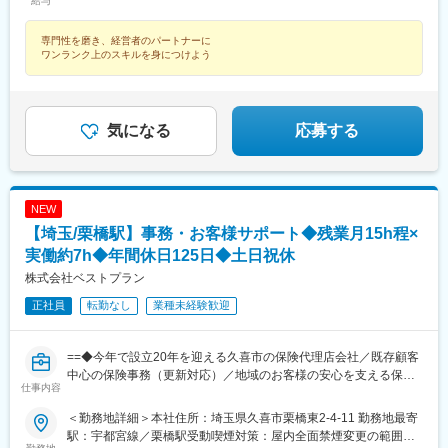
給与
年収758万円／34歳・入社3年目（月給36万円＋業績給326万円）
専門性を磨き、経営者のパートナーに
ワンランク上のスキルを身につけよう
気になる
応募する
NEW
【埼玉/栗橋駅】事務・お客様サポート◆残業月15h程×
実働約7h◆年間休日125日◆土日祝休
株式会社ベストプラン
正社員
転勤なし
業種未経験歓迎
==◆今年で設立20年を迎える久喜市の保険代理店会社／既存顧客
中心の保険事務（更新対応）／地域のお客様の安心を支える保険
仕事内容
事務ポジション◆==
＜勤務地詳細＞本社住所：埼玉県久喜市栗橋東2-4-11 勤務地最寄
☆オススメポイント☆
駅：宇都宮線／栗橋駅受動喫煙対策：屋内全面禁煙変更の範囲：
◆doda経由で入社して活躍されている方がいます！