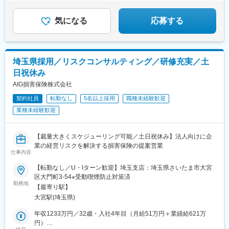
気になる
応募する
埼玉県採用／リスクコンサルティング／研修充実／土
日祝休み
AIG損害保険株式会社
契約社員
転勤なし
5名以上採用
職種未経験歓迎
業種未経験歓迎
【裁量大きくスケジューリング可能／土日祝休み】法人向けに企
業の経営リスクを解決する損害保険の提案営業
仕事内容
【転勤なし／U・Iターン歓迎】埼玉支店：埼玉県さいたま市大宮
区大門町3-54※受動喫煙防止対策済
勤務地
【最寄り駅】
大宮駅(埼玉県)
年収1233万円／32歳・入社4年目（月給51万円＋業績給621万
円）