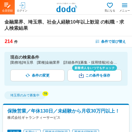
会員登録
ログイン
気になる
メニュー
金融業界、埼玉県、社会人経験10年以上歓迎
の転職・求
人検索結果
214
条件で並び替え
件
現在の検索条件
[勤務地]埼玉県 [業種]金融業界 [詳細条件](募集・採用情報)社会人経験10年以上歓迎
新着求人をいつでもチェック
条件の変更
この条件を保存
埼玉県
のみで募集中
保険営業／年休130日／未経験から月収30万円以上！
株式会社ギャランティーサービス