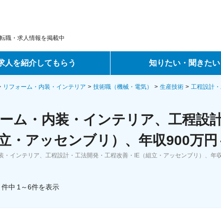
転職・求人情報を掲載中
求人を紹介してもらう
知りたい・聞きたい
ントサービス
転職ノウハウ
リフォーム・内装・インテリア
技術職（機械・電気）
生産技術
工程設計・
サービス
データで見る転職
ーム・内装・インテリア、工程設
ーエージェントサービス
コラム・インタビュー
組立・アッセンブリ）、年収900万
装・インテリア、工程設計・工法開発・工程改善・IE（組立・アッセンブリ）、年収
転職Q&A
件中
1～6
件
を表示