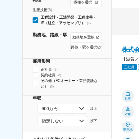
職種を選択
生産技術
(
6
)
工程設計・工法開発・工程改善・
IE（組立・アッセンブリ）
(
6
)
勤務地、路線・駅
勤務地を選択
路線・駅を選択
株式
【滋賀／
雇用形態
正社員
正社員
(
6
)
契約社員
(
0
)
その他（FCオーナー・業務委託な
ど）
(
0
)
年収
仕事
900万円
以上
対象
指定しない
以下
勤務地