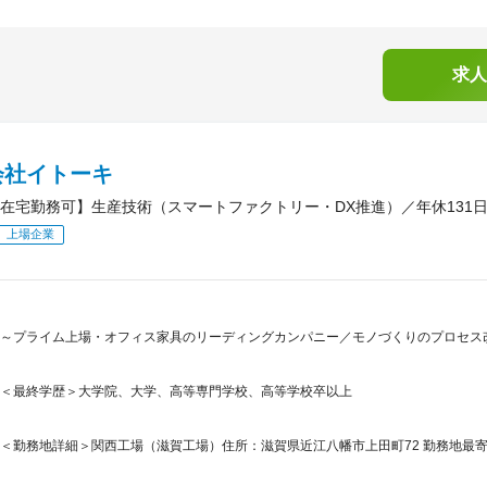
求人
会社イトーキ
在宅勤務可】生産技術（スマートファクトリー・DX推進）／年休131
上場企業
～プライム上場・オフィス家具のリーディングカンパニー／モノづくりのプロセス
＜最終学歴＞大学院、大学、高等専門学校、高等学校卒以上
＜勤務地詳細＞関西工場（滋賀工場）住所：滋賀県近江八幡市上田町72 勤務地最寄駅