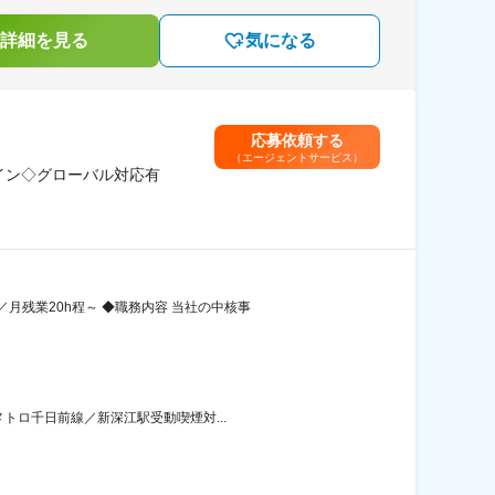
詳細を見る
気になる
応募依頼する
（エージェントサービス）
メイン◇グローバル対応有
残業20h程～ ◆職務内容 当社の中核事
トロ千日前線／新深江駅受動喫煙対...