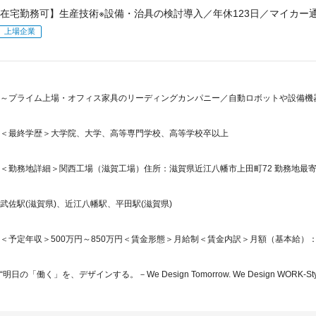
在宅勤務可】生産技術※設備・治具の検討導入／年休123日／マイカー通
上場企業
～プライム上場・オフィス家具のリーディングカンパニー／自動ロボットや設備機
＜最終学歴＞大学院、大学、高等専門学校、高等学校卒以上
＜勤務地詳細＞関西工場（滋賀工場）住所：滋賀県近江八幡市上田町72 勤務地最寄駅
武佐駅(滋賀県)、近江八幡駅、平田駅(滋賀県)
＜予定年収＞500万円～850万円＜賃金形態＞月給制＜賃金内訳＞月額（基本給）：250,0
“明日の「働く」を、デザインする。－We Design Tomorrow. We Design WORK-Styl.