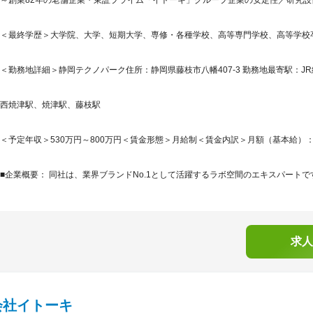
～創業82年の老舗企業・東証プライム「イトーキ」グループ企業の安定性／研究設
＜最終学歴＞大学院、大学、短期大学、専修・各種学校、高等専門学校、高等学校
＜勤務地詳細＞静岡テクノパーク住所：静岡県藤枝市八幡407-3 勤務地最寄駅：JR
西焼津駅、焼津駅、藤枝駅
＜予定年収＞530万円～800万円＜賃金形態＞月給制＜賃金内訳＞月額（基本給）：310,0
■企業概要： 同社は、業界ブランドNo.1として活躍するラボ空間のエキスパートです。
求人
会社イトーキ