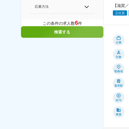
【滋賀／
応募方法
正社員
6
この条件の求人数
件
検索する
仕事
対象
勤務地
最寄駅
給与
事業