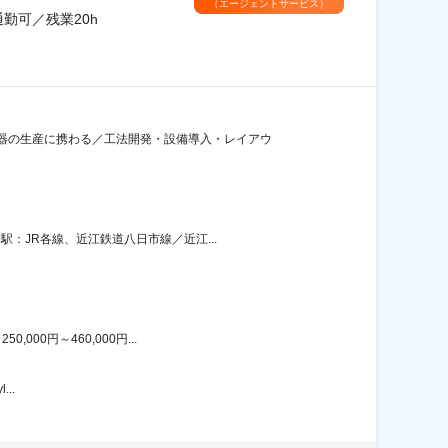
（エージェントサービス）
勤可／残業20h
器の生産に携わる／工法開発・設備導入・レイアウ
：JR各線、近江鉄道八日市線／近江...
00円～460,000円...
..