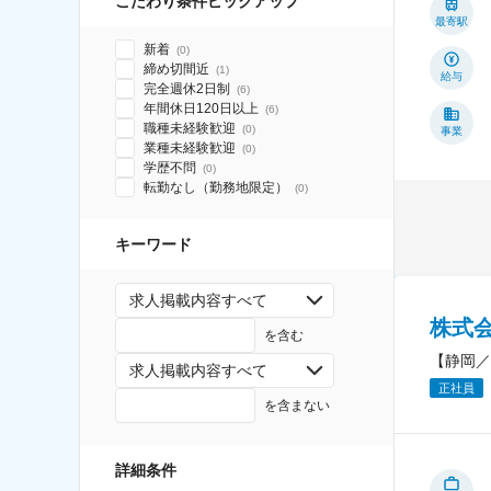
こだわり条件ピックアップ
最寄駅
新着
(
0
)
締め切間近
(
1
)
給与
完全週休2日制
(
6
)
年間休日120日以上
(
6
)
職種未経験歓迎
(
0
)
事業
業種未経験歓迎
(
0
)
学歴不問
(
0
)
転勤なし（勤務地限定）
(
0
)
キーワード
求人掲載内容すべて
株式
を含む
【静岡／
求人掲載内容すべて
正社員
を含まない
詳細条件