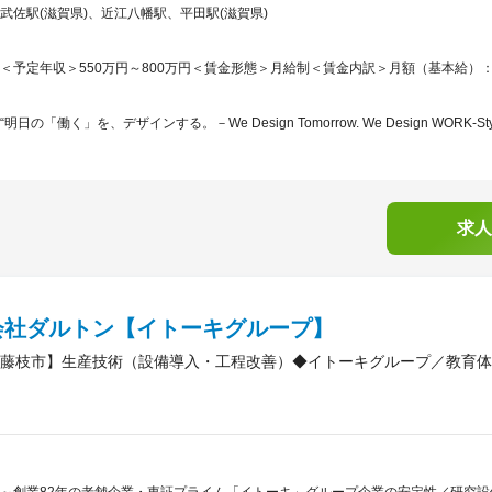
武佐駅(滋賀県)、近江八幡駅、平田駅(滋賀県)
＜予定年収＞550万円～800万円＜賃金形態＞月給制＜賃金内訳＞月額（基本給）：295,0
“明日の「働く」を、デザインする。－We Design Tomorrow. We Design WORK-Styl.
求人
会社ダルトン【イトーキグループ】
藤枝市】生産技術（設備導入・工程改善）◆イトーキグループ／教育体制