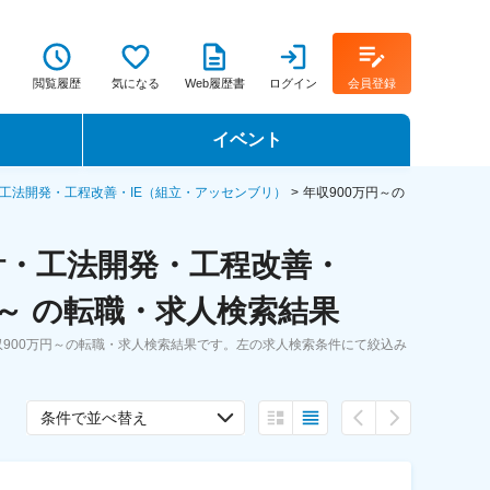
閲覧履歴
気になる
Web履歴書
ログイン
会員登録
イベント
転職イベント・転職セミナー
工法開発・工程改善・IE（組立・アッセンブリ）
年収900万円～の
転職フェア
計・工法開発・工程改善・
転職セミナー動画
円～ の転職・求人検索結果
900万円～の転職・求人検索結果です。左の求人検索条件にて絞込み
条件で並べ替え