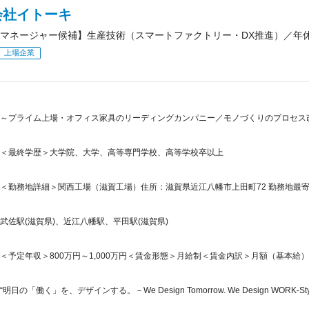
会社イトーキ
マネージャー候補】生産技術（スマートファクトリー・DX推進）／年休
上場企業
～プライム上場・オフィス家具のリーディングカンパニー／モノづくりのプロセス
＜最終学歴＞大学院、大学、高等専門学校、高等学校卒以上
＜勤務地詳細＞関西工場（滋賀工場）住所：滋賀県近江八幡市上田町72 勤務地最寄駅
武佐駅(滋賀県)、近江八幡駅、平田駅(滋賀県)
＜予定年収＞800万円～1,000万円＜賃金形態＞月給制＜賃金内訳＞月額（基本給）：460,
“明日の「働く」を、デザインする。－We Design Tomorrow. We Design WORK-Styl.