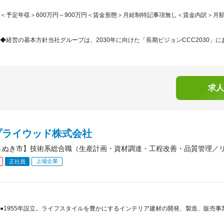
＜予定年収＞600万円～900万円＜賃金形態＞月給制特記事項無し＜賃金内訳＞月額（基本
◆経営の基本方針当社グループは、2030年に向けた「長期ビジョンCCC2030」に
求人
プライウッド株式会社
さぬき市】技術系総合職（生産計画・資材調達・工程改善・品質管理／リ
上場企業
正社員
●1955年設立。ライフスタイルを豊かにするインテリア建材の開発、製造、販売事