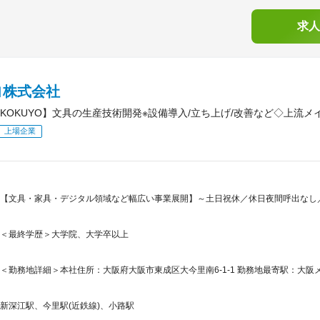
求人
ヨ株式会社
KOKUYO】文具の生産技術開発※設備導入/立ち上げ/改善など◇上流
上場企業
【文具・家具・デジタル領域など幅広い事業展開】～土日祝休／休日夜間呼出なし／月
＜最終学歴＞大学院、大学卒以上
＜勤務地詳細＞本社住所：大阪府大阪市東成区大今里南6-1-1 勤務地最寄駅：大阪メ
新深江駅、今里駅(近鉄線)、小路駅