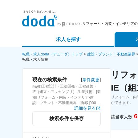
リフォーム・内装・インテリアの
求人を探す
詳細条件から探す
エージェ
転職・求人doda（デューダ）トップ
建設・プラント・不動産業界
転職・求人情報
新着求人から探す
スカウト
リフォ
[
]
現在の検索条件
条件変更
求人特集から探す
パートナ
IE（
[職種]工程設計・工法開発・工程改善・
IE（組立・アッセンブリ）-生産技術 [業
リフォーム・内
種]リフォーム・内装・インテリア-建
ができます。
設・プラント・不動産業界 [年収]900万
詳細を見る
円～
6
該当求人数
検索条件を保存