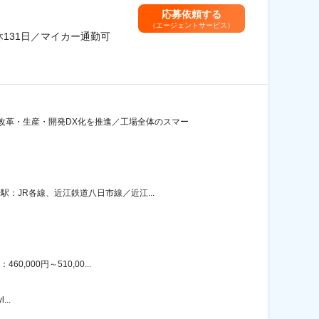
応募依頼する
（エージェントサービス）
131日／マイカー通勤可
改革・生産・開発DX化を推進／工場全体のスマー
：JR各線、近江鉄道八日市線／近江...
000円～510,00...
..