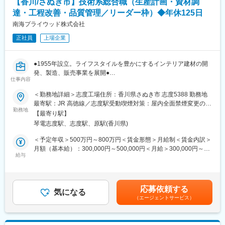
【香川/さぬき市】技術系総合職（生産計画・資材調
◆配属組織・働き方
達・工程改善・品質管理／リーダー枠）◆年休125日
・Campusノートをはじめとした中核事業である、
南海プライウッド株式会社
グローバルステーショナリー事業本部 生産調達本部 生産企画部
正社員
上場企業
生産技術グループの配属です。
・生産技術担当者：20～50代で7名ほどの組織です。
・月残業20h程、土日祝休み。新製品の立上げや技術開発などに
●1955年設立。ライフスタイルを豊かにするインテリア建材の開
おいて、国内外の工場に赴き対応いただくことが多い役割です。
発、製造、販売事業を展開●
（週半分程度、時期によっては平日を通して出張が続く場合もあ
仕事内容
●原材料の調達から製品計画・設計・製造・販売まで自社一貫体制
ります）
●
※緊急時の初動対応は工場側で行うため、休日夜間の呼び出しなし
＜勤務地詳細＞志度工場住所：香川県さぬき市 志度5388 勤務地
※年に1回あるかないかの頻度で、土日や夏季休暇期間での設備搬
最寄駅：JR 高徳線／志度駅受動喫煙対策：屋内全面禁煙変更の範
■業務内容：
勤務地
入を行う場合があります。
囲：全国の当社拠点
【最寄り駅】
当社の製造部門において下記業務内容をお任せします。※部下マネ
琴電志度駅、志度駅、原駅(香川県)
ジメント業務含む。
◆ポジションの魅力
また、リーダーシップを発揮し、部署間を横断するようなプロジ
既存設備の導入や改善にとどまらず、新しい価値を生み出すため
＜予定年収＞500万円～800万円＜賃金形態＞月給制＜賃金内訳＞
ェクトの推進もお任せしていきます。
の生産設備を一から構想し、形にしていくチャレンジ性の高い業
月額（基本給）：300,000円～500,000円＜月給＞300,000円～
適性に応じて以下業務いずれか及びマネジメント業務をお任せし
給与
務です。
500,000円＜昇給有無＞有＜残業手当＞有＜給与補足＞■賞与実
ます。
構想だけではなく、自ら設備に触れ、設計・組立・改造を行いな
績：年2回賃金はあくまでも目安の金額であり、選考を通じて上下
がら実現していくため、机上検討にとどまらない実践的な生産技
する可能性があります。月給(月額)は固定手当を含めた表記です。
◇生産計画の立案：受注予測に基づく構築
術力を高めることができます。
応募依頼する
◇資材調達・在庫管理：JIT実現に向けた最適化
気になる
また、国内外の工場や関係部門と連携しながら、文具づくりを技
（エージェントサービス）
◇工程改善：生産ラインの効率化とリードタイム短縮（重要度
術面から支えることで、幅広い経験とスキルを身につけられる環
高）
境です。
◇品質基準の徹底：不具合削減に向けた取り組み