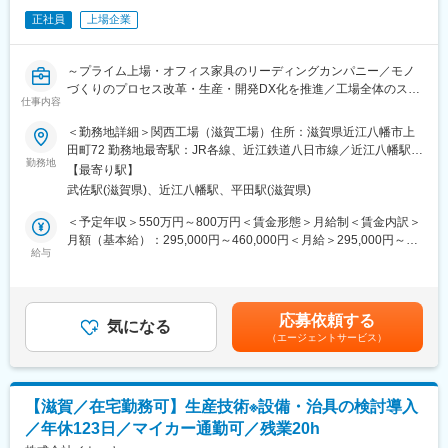
ですが、工場を単なる製造拠点ではなく、価値を生み出す戦略拠
変更の範囲：会社の定める業務
正社員
上場企業
点とするため度重なるリニューアルを進めております。滋賀工場
では、データとデザインを融合した共創型工場「ITOKI DESIGN
HOUSE SHIGA」を開設し、開発・試作・検証を一体化。人と空
～プライム上場・オフィス家具のリーディングカンパニー／モノ
間の動きを可視化する「Data Trekking」を活用し、工場自体が常
づくりのプロセス改革・生産・開発DX化を推進／工場全体のスマ
にアップデートされ続ける“進化するものづくり”を実現していま
仕事内容
ートファクトリー化に携わる／工場の未来を創る、最先端の技術
す。
者に／年間休日131日・夜勤なし～
＜勤務地詳細＞関西工場（滋賀工場）住所：滋賀県近江八幡市上
田町72 勤務地最寄駅：JR各線、近江鉄道八日市線／近江八幡駅受
■やりがい：
■業務概要：
勤務地
動喫煙対策：屋内全面禁煙
DXを軸にした事業改革が加速している当社において、“工場を価
【最寄り駅】
モノづくりのプロセス改革として、生産・開発DX化構想を考えて
値創出の場へ”という新しい発想のもと、未来の働く環境を支える
武佐駅(滋賀県)、近江八幡駅、平田駅(滋賀県)
おり、ＤＸ部門との連携を図り、要件定義からシステム開発、新
製品を生み出しています。現場の課題をテクノロジーで解決でき
規機材の導入、運用以降、初期流動の管理をお任せ致します。
＜予定年収＞550万円～800万円＜賃金形態＞月給制＜賃金内訳＞
る「手触り感のある成果」と、「経営へのインパクトの大きさ」
月額（基本給）：295,000円～460,000円＜月給＞295,000円～
を感じられるポジションです。
■業務詳細：
給与
460,000円＜昇給有無＞有＜残業手当＞有＜給与補足＞※経験・能
マネージャー候補として活躍頂けます。
滋賀工場で生産しているラインの自動化・スマートファクトリー
力等を考慮のうえ、当社規定により決定いたします■昇給：年1回
化に向けた工程設計、レイアウト設計、設備導入をお任せ致しま
（4月）■賞与：年2回（7月、12月）＋業績評価分（3月）※過去実
■イトーキについて：
す。現場で発生している課題に対して、DXやAIを用いた改善策の
績年4ヶ月分賃金はあくまでも目安の金額であり、選考を通じて上
当社は創業130年の歴史を持つオフィス家具メーカーであり、リ
応募依頼する
検討、要件定義を実施頂きます。その後はDX本部と連携しながら
気になる
下する可能性があります。月給(月額)は固定手当を含めた表記で
ーディングカンパニーです。顧客ニーズを汲み取る生産供給に重
（エージェントサービス）
システム導入や運用管理を担っていただきます。滋賀工場の全体
す。
点を置いています。
効率化、自動化に携わることが出来ます。
企業価値を高める知的創造の場としてオフィスの重要性が高まる
中で、当社はオフィス創りに関わるさまざまな製品の開発・サー
■働き方：
ビスを通じて質の高いビジネス環境の創造に挑戦しています。
【滋賀／在宅勤務可】生産技術※設備・治具の検討導入
残業は20時間/月程度で、年間休日131日、夜勤なしと働きやすい
／年休123日／マイカー通勤可／残業20h
環境を整えております。滋賀工場は2022年10月竣工の新しい工場