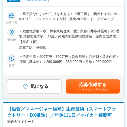
～高品質な住まいづくりを支える！上流工程まで携われる◎／年
休121日・フレックスタイム制・残業20ｈ程／トヨタグループの
仕事内容
安定性、福利厚生◎～
＜勤務地詳細＞春日井事業所住所：愛知県春日井市神屋町引沢1番
■概要：
地 勤務地最寄駅：JR線／高蔵寺駅受動喫煙対策：屋内全面禁煙変
トヨタグループの住宅メーカーである当社にて、生産技術職を募
勤務地
更の範囲：会社の定める事業所（リモートワーク含む）
【最寄り駅】
集します。
高蔵寺駅、神領駅
住宅にまつわる新商品立上げに伴う工程設計や設備導入、生産性
向上プロジェクトを担当し、住宅の80％以上を工場生産する当社
＜予定年収＞500万円～750万円＜賃金形態＞月給制＜賃金内訳＞
の中核工場を支えていただきます。
月額（基本給）：260,000円～380,000円＜月給＞260,000円～
※住宅業界での経験がなくても生産技術としての経験が活かせる環
給与
380,000円＜昇給有無＞有＜残業手当＞有＜給与補足＞■昇給：年
境です。
1回■賞与：年2回賃金はあくまでも目安の金額であり、選考を通
じて上下する可能性があります。月給(月額)は固定手当を含めた表
■具体的には：
記です。
応募依頼する
いずれかの業務において、ご経験に沿いアサインいたします。
気になる
（エージェントサービス）
◇新商品の生産準備
新規商材の量産化に向けた工程設計および設備計画の立案・推進
◇新技術の導入推進
新規技術の評価・実証および実用化に向けた設備導入の計画・推
【滋賀／マネージャー候補】生産技術（スマートファ
進
クトリー・DX推進）／年休131日／マイカー通勤可
◇生産性向上活動
工程改善による生産性向上、原価低減および品質向上の推進
株式会社イトーキ
◇設備投資・設備更新