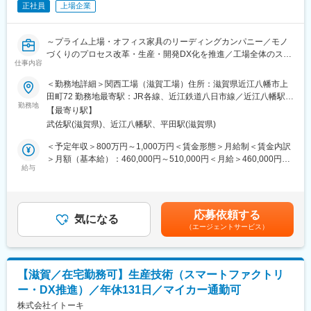
正社員
上場企業
需要変動への対応および老朽設備更新に伴う設備導入・改造の計
画・推進
～プライム上場・オフィス家具のリーディングカンパニー／モノ
■組織構成：
づくりのプロセス改革・生産・開発DX化を推進／工場全体のスマ
本組織はマネージャー1名40代、とメンバー4,5名（30代メイン）
仕事内容
ートファクトリー化に携わる／工場の未来を創る、最先端の技術
にて構成されています。
者に／年間休日131日・夜勤なし～
＜勤務地詳細＞関西工場（滋賀工場）住所：滋賀県近江八幡市上
若手から上流工程にも携われ、ステップアップが可能な環境で
田町72 勤務地最寄駅：JR各線、近江鉄道八日市線／近江八幡駅受
す。
■業務概要：
勤務地
動喫煙対策：屋内全面禁煙
【最寄り駅】
モノづくりのプロセス改革として、生産・開発DX化構想を考えて
■働き方：
武佐駅(滋賀県)、近江八幡駅、平田駅(滋賀県)
おり、ＤＸ部門との連携を図り、要件定義からシステム開発、新
年間休日121日
規機材の導入、運用以降、初期流動の管理をマネージャー候補と
＜予定年収＞800万円～1,000万円＜賃金形態＞月給制＜賃金内訳
残業20ｈ程
してお任せ致します。
＞月額（基本給）：460,000円～510,000円＜月給＞460,000円～
転勤当面なし
給与
510,000円＜昇給有無＞有＜残業手当＞有＜給与補足＞※経験・能
フレックスタイム制
■業務詳細：
力等を考慮のうえ、当社規定により決定いたします■昇給：年1回
滋賀工場で生産しているラインの自動化・スマートファクトリー
（4月）■賞与：年2回（7月、12月）＋業績評価分（3月）※過去実
■当社について：
化に向けた工程設計、レイアウト設計、設備導入をお任せ致しま
績年4ヶ月分賃金はあくまでも目安の金額であり、選考を通じて上
◇戸建て住宅の企画開発・生産を核に、街づくり、リフォーム、
応募依頼する
す。現場で発生している課題に対して、DXやAIを用いた改善策の
気になる
下する可能性があります。月給(月額)は固定手当を含めた表記で
マンション、不動産、オフィス店舗、海外事業など多角化を推進
（エージェントサービス）
検討、要件定義を実施頂きます。その後はDX本部と連携しながら
す。
しています。
システム導入や運用管理を担っていただきます。滋賀工場の全体
◇愛知県戸建て販売シェアトップクラス。2020年1月に、トヨタ
効率化、自動化に携わることが出来ます。
自動車とパナソニックの出資によりプライムライフテクノロジー
ズが設立し、その一員として各社の持つリソーセス「クルマ」
【滋賀／在宅勤務可】生産技術（スマートファクトリ
■働き方：
「家電」「住宅」の連携を高め、暮らしの当たり前を変える新た
ー・DX推進）／年休131日／マイカー通勤可
残業は20時間/月程度で、年間休日131日、夜勤なしと働きやすい
な街づくりを目指しています。
環境を整えております。滋賀工場は2022年10月竣工の新しい工場
株式会社イトーキ