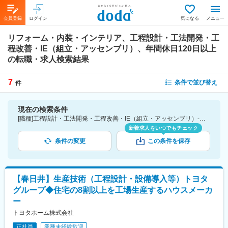
会員登録
ログイン
気になる
メニュー
リフォーム・内装・インテリア、工程設計・工法開発・工
程改善・IE（組立・アッセンブリ）、年間休日120日以上
の転職・求人検索結果
7
条件で並び替え
件
現在の検索条件
[職種]工程設計・工法開発・工程改善・IE（組立・アッセンブリ）-生産技術 [業種]リフォーム・内装・インテリア-建設・プラント・不動産業界 [こだわり条件ピックアップ]年間休日120日以上 [詳細条件](休日・働き方)年間休日120日以上
新着求人をいつでもチェック
条件の変更
この条件を保存
【春日井】生産技術（工程設計・設備導入等）トヨタ
グループ◆住宅の8割以上を工場生産するハウスメーカ
ー
トヨタホーム株式会社
正社員
業種未経験歓迎