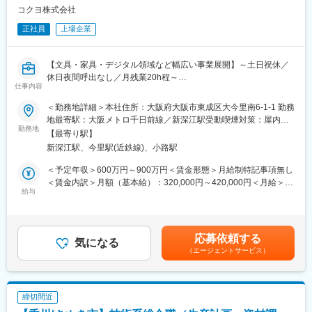
や、仮眠が取れる空間を整えております。“工場を価値創出の場
コクヨ株式会社
へ”という新しい発想のもと、未来の働く環境を支える製品を生み
正社員
上場企業
出しています。
■やりがい：
【文具・家具・デジタル領域など幅広い事業展開】～土日祝休／
製品の「設計図」を実際の「モノ」へと具現化するプロセス
休日夜間呼出なし／月残業20h程～
（QCD：品質・コスト・納期）を統括、改善するやりがいある業
仕事内容
務です。配属先となる電子機器製造では自動倉庫やセキュリティ
◆職務内容
＜勤務地詳細＞本社住所：大阪府大阪市東成区大今里南6-1-1 勤務
機器などを扱っており、開発～設計～公務～検査の部隊と一緒に
当社の中核事業であるグローバルステーショナリー事業本部に
地最寄駅：大阪メトロ千日前線／新深江駅受動喫煙対策：屋内全
モノづくりに携わることが可能です。
て、世界品質の文房具づくりを支える最前線で、生産技術の力に
勤務地
面禁煙変更の範囲：会社の定める事業所（リモートワーク含む）
【最寄り駅】
よりグローバルなものづくりをリードしていただきます。
■イトーキについて：
新深江駅、今里駅(近鉄線)、小路駅
既存設備の改善にとどまらず、自ら設備の設計・組立・改造にも
当社は創業130年の歴史を持つオフィス家具メーカーであり、リ
携わりながら、新しい価値を実現する生産設備の構想から立上げ
＜予定年収＞600万円～900万円＜賃金形態＞月給制特記事項無し
ーディングカンパニーです。顧客ニーズを汲み取る生産供給に重
まで幅広く担っていただくポジションです。
＜賃金内訳＞月額（基本給）：320,000円～420,000円＜月給＞
点を置いています。
給与
320,000円～420,000円＜昇給有無＞有＜残業手当＞有＜給与補足
企業価値を高める知的創造の場としてオフィスの重要性が高まる
◆職務詳細
＞※給与は、前職の経験/スキル/給与等を考慮して決定します。 ※
中で、当社はオフィス創りに関わるさまざまな製品の開発・サー
・文具商品の生産技術の確立（設備構想、設備設計、設備製作、
残業代は1分単位ててカウントし、全額支給されます。 ■昇給:年1
ビスを通じて質の高いビジネス環境の創造に挑戦しています。
設備改造、設備・生産立上げ など）
回 ■賞与:年2回(夏、冬）賃金はあくまでも目安の金額であり、選
応募依頼する
・新製品立上げ、および生産性向上・コストダウンの推進
気になる
考を通じて上下する可能性があります。月給(月額)は固定手当を含
（エージェントサービス）
・顧客ニーズを踏まえた新価値創造に向け、生産技術として継続
めた表記です。
的なコア技術開発を推進
・現場課題に対して、自ら手を動かしながら設備改善・工程改善
を実行
締切間近
※設備保全やメンテナンスなどの業務は他部門で行っています。