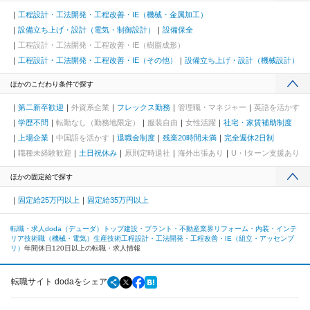
工程設計・工法開発・工程改善・IE（機械・金属加工）
設備立ち上げ・設計（電気・制御設計）
設備保全
工程設計・工法開発・工程改善・IE（樹脂成形）
工程設計・工法開発・工程改善・IE（その他）
設備立ち上げ・設計（機械設計）
ほかのこだわり条件で探す
第二新卒歓迎
外資系企業
フレックス勤務
管理職・マネジャー
英語を活かす
学歴不問
転勤なし（勤務地限定）
服装自由
女性活躍
社宅・家賃補助制度
上場企業
中国語を活かす
退職金制度
残業20時間未満
完全週休2日制
職種未経験歓迎
土日祝休み
原則定時退社
海外出張あり
U・Iターン支援あり
ほかの固定給で探す
固定給25万円以上
固定給35万円以上
転職・求人doda（デューダ）トップ
建設・プラント・不動産業界
リフォーム・内装・インテ
リア
技術職（機械・電気）
生産技術
工程設計・工法開発・工程改善・IE（組立・アッセンブ
リ）
年間休日120日以上の転職・求人情報
転職サイト dodaをシェア