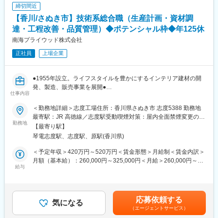
変更の範囲：会社の定める業務
締切間近
付随して、海外子会社との供給調整や、自動化・省人化に向けた
【香川/さぬき市】技術系総合職（生産計画・資材調
最新テクノロジーの調査・導入支援、部門横断での納期・仕様調
整も行います。
達・工程改善・品質管理）◆ポテンシャル枠◆年125休
南海プライウッド株式会社
◎他業界からの転身者が多いため、業界知識のキャッチアップ期
正社員
上場企業
間を設けており、安心してスタートできる環境です。
■当社について：
●1955年設立。ライフスタイルを豊かにするインテリア建材の開
1955年設立。当社では、ライフスタイルを豊かにするインテリア
発、製造、販売事業を展開●
建材の開発、製造、販売事業を展開しています。原材料の調達か
仕事内容
●原材料の調達から製品計画・設計・製造・販売まで自社一貫体制
ら製品の開発・製造・販売まで全て自社一貫体制で行っており、
●
工場内の生産設備の維持管理や新設備の導入稼動、品質管理の各
＜勤務地詳細＞志度工場住所：香川県さぬき市 志度5388 勤務地
種実験なども自社内で完結しています。また、インドネシアにて
最寄駅：JR 高徳線／志度駅受動喫煙対策：屋内全面禁煙変更の範
■業務内容：
勤務地
植林事業を展開し、地球とインドネシアの環境を保全するエコリ
囲：全国の当社拠点
【最寄り駅】
当社の製造部門において下記業務内容をお任せします。
ングシステムの構築にも注力しています。
琴電志度駅、志度駅、原駅(香川県)
将来的にはリーダーシップを発揮し、部署間を横断するようなプ
ロジェクトを推進していけるような方を募集しております。
■当社の魅力：
＜予定年収＞420万円～520万円＜賃金形態＞月給制＜賃金内訳＞
適性に応じて以下業務いずれかをお任せします。
当社は、「人々の住空間はもっと快適になる」と信じて、インテ
月額（基本給）：260,000円～325,000円＜月給＞260,000円～
給与
リア建材という新たな分野の開発を進めてまいりました。原材料
325,000円＜昇給有無＞有＜残業手当＞有＜給与補足＞■賞与実
◇生産計画の立案：受注予測に基づく構築
調達から販売までを一気通貫で行うことで、高いデザイン性を持
績：年2回賃金はあくまでも目安の金額であり、選考を通じて上下
◇資材調達・在庫管理：JIT実現に向けた最適化
つ高耐久かつ高付加価値のインテリア建材を人々の住空間へ提供
する可能性があります。月給(月額)は固定手当を含めた表記です。
◇工程改善：生産ラインの効率化とリードタイム短縮（重要度
しています。現在では、インテリア建材のなかでも特に「収納」
応募依頼する
高）
気になる
の分野において、経営革新に挑戦しています。
（エージェントサービス）
◇品質基準の徹底：不具合削減に向けた取り組み