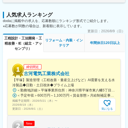
変更の範囲：会社の定める業務
付随して、海外子会社との供給調整や、自動化・省人化に向けた
最新テクノロジーの調査・導入支援、部門横断での納期・仕様調
人気求人ランキング
整も行います。
dodaに掲載中の求人を、応募数順にランキング形式でご紹介します。
※応募数が同数の場合は、新着順に表示しています。
◎他業界からの転身者が多いため、業界知識のキャッチアップ期
間を設けており、安心してスタートできる環境です。
更新日：
2026/8/9（日）
工程設計・工法開発・工
リフォーム・内装・イン
■当社について：
年間休日120日以上
程改善・IE（組立・アッ
テリア
1955年設立。当社では、ライフスタイルを豊かにするインテリア
センブリ）
建材の開発、製造、販売事業を展開しています。原材料の調達か
ら製品の開発・製造・販売まで全て自社一貫体制で行っており、
工場内の生産設備の維持管理や新設備の導入稼動、品質管理の各
締切間近
種実験なども自社内で完結しています。また、インドネシアにて
植林事業を展開し、地球とインドネシアの環境を保全するエコリ
古河電気工業株式会社
ングシステムの構築にも注力しています。
【平塚】製造管理（工程改善・量産立上げなど）AI需要を支える水
冷製品◆日勤・土日祝休◆プライム上場
■当社の魅力：
＜勤務地詳細＞平塚事業所住所：神奈川県平塚市東八幡5丁目1番9号 勤務地最寄駅：JR湘南新宿ライン・東海道本線／平塚駅受動喫煙対策：屋内全面禁煙変更の範囲：会社の定める事業所
当社は、「人々の住空間はもっと快適になる」と信じて、インテ
＜予定年収＞600万円～1,100万円＜賃金形態＞月給制補足事項なし＜賃金内訳＞月額（基本給）：300,000円～450,000円＜月給＞300,000円～450,000円＜昇給有無＞有＜残業手当＞有＜給与補足＞補足事項なし賃金はあくまでも目安の金額であり、選考を通じて上下する可能性があります。月給(月額)は固定手当を含めた表記です。
リア建材という新たな分野の開発を進めてまいりました。原材料
掲載予定期間：
2026/5/21（木）
〜
調達から販売までを一気通貫で行うことで、高いデザイン性を持
2026/8/19（水）
つ高耐久かつ高付加価値のインテリア建材を人々の住空間へ提供
気になる
更新日：
2026/8/1（土）
しています。現在では、インテリア建材のなかでも特に「収納」
の分野において、経営革新に挑戦しています。
New