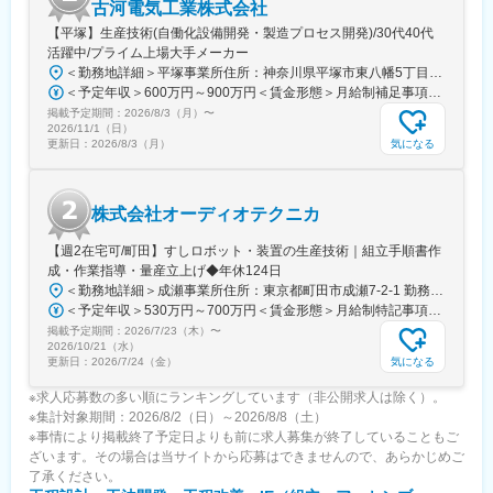
変更の範囲：会社の定める業務
古河電気工業株式会社
【平塚】生産技術(自働化設備開発・製造プロセス開発)/30代40代
活躍中/プライム上場大手メーカー
＜勤務地詳細＞平塚事業所住所：神奈川県平塚市東八幡5丁目1番9号 勤務地最寄駅：JR湘南新宿ライン・東海道本線／平塚駅受動喫煙対策：屋内全面禁煙変更の範囲：会社の定める事業所（リモートワーク含む）
＜予定年収＞600万円～900万円＜賃金形態＞月給制補足事項なし＜賃金内訳＞月額（基本給）：250,000円～450,000円＜月給＞250,000円～450,000円＜昇給有無＞有＜残業手当＞有＜給与補足＞補足事項なし賃金はあくまでも目安の金額であり、選考を通じて上下する可能性があります。月給(月額)は固定手当を含めた表記です。
掲載予定期間：
2026/8/3（月）
〜
2026/11/1（日）
気になる
更新日：
2026/8/3（月）
株式会社オーディオテクニカ
【週2在宅可/町田】すしロボット・装置の生産技術｜組立手順書作
成・作業指導・量産立上げ◆年休124日
＜勤務地詳細＞成瀬事業所住所：東京都町田市成瀬7-2-1 勤務地最寄駅：横浜線／成瀬駅受動喫煙対策：屋内全面禁煙変更の範囲：会社の定める事業所
＜予定年収＞530万円～700万円＜賃金形態＞月給制特記事項なし＜賃金内訳＞月額（基本給）：250,300円～340,000円その他固定手当/月：20,000円＜月給＞270,300円～360,000円＜昇給有無＞有＜残業手当＞有＜給与補足＞■補足：記載の年収は残業時間20時間を見込んだ金額となっています。■賞与：年2回(6月、12月)■昇給：年1回(6月)に実施会社業績目標他達成の場合、別途臨時賞与あり(上記金額に含まず)賃金はあくまでも目安の金額であり、選考を通じて上下する可能性があります。月給(月額)は固定手当を含めた表記です。
掲載予定期間：
2026/7/23（木）
〜
2026/10/21（水）
気になる
更新日：
2026/7/24（金）
※求人応募数の多い順にランキングしています（非公開求人は除く）。
※集計対象期間：2026/8/2（日）～2026/8/8（土）
※事情により掲載終了予定日よりも前に求人募集が終了していることもご
ざいます。その場合は当サイトから応募はできませんので、あらかじめご
了承ください。