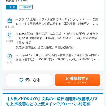
ですが、工場を単なる製造拠点ではなく、価値を生み出す戦略拠
株式会社イトーキ
点とするため度重なるリニューアルを進めております。滋賀工場
正社員
上場企業
では、データとデザインを融合した共創型工場「ITOKI DESIGN
HOUSE SHIGA」を開設し、開発・試作・検証を一体化。人と空
間の動きを可視化する「Data Trekking」を活用し、工場自体が常
～プライム上場・オフィス家具のリーディングカンパニー／自動
にアップデートされ続ける“進化するものづくり”を実現していま
ロボットや設備機器の生産に携わる／工法開発・設備導入・レイ
す。
仕事内容
アウト設計から保全まで一貫して経験／夜勤なし～
＜勤務地詳細＞関西工場（滋賀工場）住所：滋賀県近江八幡市上
■やりがい：
■業務概要：
田町72 勤務地最寄駅：JR各線、近江鉄道八日市線／近江八幡駅受
専門性を高めつつ、生産領域全体に関われる業務となります。DX
当社で取り扱っている設備機器製品（自動倉庫、セキュリティ機
勤務地
動喫煙対策：屋内全面禁煙
を軸にした事業改革が加速している当社において、“工場を価値創
【最寄り駅】
器など）に対する生産技術業務をお任せ致します。
出の場へ”という新しい発想のもと、未来の働く環境を支える製品
武佐駅(滋賀県)、近江八幡駅、平田駅(滋賀県)
担当頂く案件によっては、出社と在宅のハイブリット勤務も可能
を生み出しています。現場の課題をテクノロジーで解決できる
です。
＜予定年収＞500万円～850万円＜賃金形態＞月給制＜賃金内訳＞
「手触り感のある成果」と、「経営へのインパクトの大きさ」を
月額（基本給）：250,000円～460,000円＜月給＞250,000円～
感じられるポジションです。
■業務詳細：
給与
460,000円＜昇給有無＞有＜残業手当＞有＜給与補足＞※経験・能
・設備・治具の検討、導入
力等を考慮のうえ、当社規定により決定いたします■昇給：年1回
■イトーキについて：
・製造工程の改善活動、品質管理
（4月）■賞与：年2回（7月、12月）＋業績評価分（3月）※過去実
当社は創業130年の歴史を持つオフィス家具メーカーであり、リ
生産工程の検討から実際の改善・運用まで一貫してご対応いただ
績年4ヶ月分賃金はあくまでも目安の金額であり、選考を通じて上
ーディングカンパニーです。顧客ニーズを汲み取る生産供給に重
応募依頼する
けることができます。独自の製造方法の設計や加工設備の導入を
気になる
下する可能性があります。月給(月額)は固定手当を含めた表記で
点を置いています。
（エージェントサービス）
通じて、生産効率向上やDX活用などを推進頂きます。
す。
企業価値を高める知的創造の場としてオフィスの重要性が高まる
中で、当社はオフィス創りに関わるさまざまな製品の開発・サー
■働き方：
ビスを通じて質の高いビジネス環境の創造に挑戦しています。
残業は20時間/月程度です。関西工場は2022年10月竣工の新しい
【大阪／KOKUYO】文具の生産技術開発※設備導入/立
工場で、2023年に一部リニューアルを行い、休憩スペースを充実
ち上げ/改善など◇上流メイン◇グローバル対応有
させ、従業員から要望のあった靴を脱いでリラックスする空間