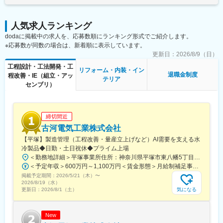
変更の範囲：会社の定める業務
付随して、海外子会社との供給調整や、自動化・省人化に向けた
最新テクノロジーの調査・導入支援、部門横断での納期・仕様調
人気求人ランキング
整も行います。
dodaに掲載中の求人を、応募数順にランキング形式でご紹介します。
※応募数が同数の場合は、新着順に表示しています。
◎他業界からの転身者が多いため、業界知識のキャッチアップ期
間を設けており、安心してスタートできる環境です。
更新日：
2026/8/9（日）
工程設計・工法開発・工
リフォーム・内装・イン
■当社について：
退職金制度
程改善・IE（組立・アッ
テリア
1955年設立。当社では、ライフスタイルを豊かにするインテリア
センブリ）
建材の開発、製造、販売事業を展開しています。原材料の調達か
ら製品の開発・製造・販売まで全て自社一貫体制で行っており、
工場内の生産設備の維持管理や新設備の導入稼動、品質管理の各
締切間近
種実験なども自社内で完結しています。また、インドネシアにて
植林事業を展開し、地球とインドネシアの環境を保全するエコリ
古河電気工業株式会社
ングシステムの構築にも注力しています。
【平塚】製造管理（工程改善・量産立上げなど）AI需要を支える水
冷製品◆日勤・土日祝休◆プライム上場
■当社の魅力：
＜勤務地詳細＞平塚事業所住所：神奈川県平塚市東八幡5丁目1番9号 勤務地最寄駅：JR湘南新宿ライン・東海道本線／平塚駅受動喫煙対策：屋内全面禁煙変更の範囲：会社の定める事業所
当社は、「人々の住空間はもっと快適になる」と信じて、インテ
＜予定年収＞600万円～1,100万円＜賃金形態＞月給制補足事項なし＜賃金内訳＞月額（基本給）：300,000円～450,000円＜月給＞300,000円～450,000円＜昇給有無＞有＜残業手当＞有＜給与補足＞補足事項なし賃金はあくまでも目安の金額であり、選考を通じて上下する可能性があります。月給(月額)は固定手当を含めた表記です。
リア建材という新たな分野の開発を進めてまいりました。原材料
掲載予定期間：
2026/5/21（木）
〜
調達から販売までを一気通貫で行うことで、高いデザイン性を持
2026/8/19（水）
つ高耐久かつ高付加価値のインテリア建材を人々の住空間へ提供
気になる
更新日：
2026/8/1（土）
しています。現在では、インテリア建材のなかでも特に「収納」
の分野において、経営革新に挑戦しています。
New