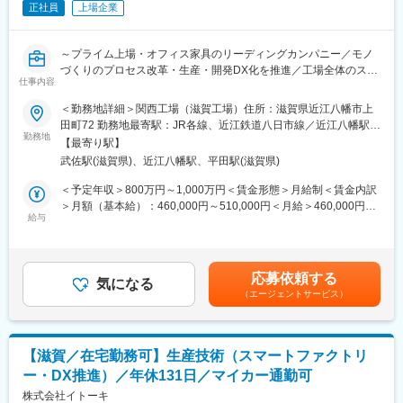
正社員
上場企業
需要変動への対応および老朽設備更新に伴う設備導入・改造の計
画・推進
～プライム上場・オフィス家具のリーディングカンパニー／モノ
■組織構成：
づくりのプロセス改革・生産・開発DX化を推進／工場全体のスマ
本組織はマネージャー1名40代、とメンバー4,5名（30代メイン）
仕事内容
ートファクトリー化に携わる／工場の未来を創る、最先端の技術
にて構成されています。
者に／年間休日131日・夜勤なし～
＜勤務地詳細＞関西工場（滋賀工場）住所：滋賀県近江八幡市上
若手から上流工程にも携われ、ステップアップが可能な環境で
田町72 勤務地最寄駅：JR各線、近江鉄道八日市線／近江八幡駅受
す。
■業務概要：
勤務地
動喫煙対策：屋内全面禁煙
【最寄り駅】
モノづくりのプロセス改革として、生産・開発DX化構想を考えて
■働き方：
武佐駅(滋賀県)、近江八幡駅、平田駅(滋賀県)
おり、ＤＸ部門との連携を図り、要件定義からシステム開発、新
年間休日121日
規機材の導入、運用以降、初期流動の管理をマネージャー候補と
＜予定年収＞800万円～1,000万円＜賃金形態＞月給制＜賃金内訳
残業20ｈ程
してお任せ致します。
＞月額（基本給）：460,000円～510,000円＜月給＞460,000円～
転勤当面なし
給与
510,000円＜昇給有無＞有＜残業手当＞有＜給与補足＞※経験・能
フレックスタイム制
■業務詳細：
力等を考慮のうえ、当社規定により決定いたします■昇給：年1回
滋賀工場で生産しているラインの自動化・スマートファクトリー
（4月）■賞与：年2回（7月、12月）＋業績評価分（3月）※過去実
■当社について：
化に向けた工程設計、レイアウト設計、設備導入をお任せ致しま
績年4ヶ月分賃金はあくまでも目安の金額であり、選考を通じて上
◇戸建て住宅の企画開発・生産を核に、街づくり、リフォーム、
応募依頼する
す。現場で発生している課題に対して、DXやAIを用いた改善策の
気になる
下する可能性があります。月給(月額)は固定手当を含めた表記で
マンション、不動産、オフィス店舗、海外事業など多角化を推進
（エージェントサービス）
検討、要件定義を実施頂きます。その後はDX本部と連携しながら
す。
しています。
システム導入や運用管理を担っていただきます。滋賀工場の全体
◇愛知県戸建て販売シェアトップクラス。2020年1月に、トヨタ
効率化、自動化に携わることが出来ます。
自動車とパナソニックの出資によりプライムライフテクノロジー
ズが設立し、その一員として各社の持つリソーセス「クルマ」
【滋賀／在宅勤務可】生産技術（スマートファクトリ
■働き方：
「家電」「住宅」の連携を高め、暮らしの当たり前を変える新た
ー・DX推進）／年休131日／マイカー通勤可
残業は20時間/月程度で、年間休日131日、夜勤なしと働きやすい
な街づくりを目指しています。
環境を整えております。滋賀工場は2022年10月竣工の新しい工場
株式会社イトーキ