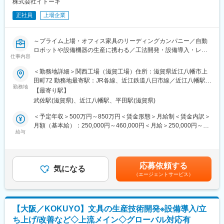
ですが、工場を単なる製造拠点ではなく、価値を生み出す戦略拠
株式会社イトーキ
点とするため度重なるリニューアルを進めております。滋賀工場
正社員
上場企業
では、データとデザインを融合した共創型工場「ITOKI DESIGN
HOUSE SHIGA」を開設し、開発・試作・検証を一体化。人と空
間の動きを可視化する「Data Trekking」を活用し、工場自体が常
～プライム上場・オフィス家具のリーディングカンパニー／自動
にアップデートされ続ける“進化するものづくり”を実現していま
ロボットや設備機器の生産に携わる／工法開発・設備導入・レイ
す。
仕事内容
アウト設計から保全まで一貫して経験／夜勤なし～
＜勤務地詳細＞関西工場（滋賀工場）住所：滋賀県近江八幡市上
■やりがい：
■業務概要：
田町72 勤務地最寄駅：JR各線、近江鉄道八日市線／近江八幡駅受
専門性を高めつつ、生産領域全体に関われる業務となります。DX
当社で取り扱っている設備機器製品（自動倉庫、セキュリティ機
勤務地
動喫煙対策：屋内全面禁煙
を軸にした事業改革が加速している当社において、“工場を価値創
【最寄り駅】
器など）に対する生産技術業務をお任せ致します。
出の場へ”という新しい発想のもと、未来の働く環境を支える製品
武佐駅(滋賀県)、近江八幡駅、平田駅(滋賀県)
担当頂く案件によっては、出社と在宅のハイブリット勤務も可能
を生み出しています。現場の課題をテクノロジーで解決できる
です。
＜予定年収＞500万円～850万円＜賃金形態＞月給制＜賃金内訳＞
「手触り感のある成果」と、「経営へのインパクトの大きさ」を
月額（基本給）：250,000円～460,000円＜月給＞250,000円～
感じられるポジションです。
■業務詳細：
給与
460,000円＜昇給有無＞有＜残業手当＞有＜給与補足＞※経験・能
・設備・治具の検討、導入
力等を考慮のうえ、当社規定により決定いたします■昇給：年1回
■イトーキについて：
・製造工程の改善活動、品質管理
（4月）■賞与：年2回（7月、12月）＋業績評価分（3月）※過去実
当社は創業130年の歴史を持つオフィス家具メーカーであり、リ
生産工程の検討から実際の改善・運用まで一貫してご対応いただ
績年4ヶ月分賃金はあくまでも目安の金額であり、選考を通じて上
ーディングカンパニーです。顧客ニーズを汲み取る生産供給に重
応募依頼する
けることができます。独自の製造方法の設計や加工設備の導入を
気になる
下する可能性があります。月給(月額)は固定手当を含めた表記で
点を置いています。
（エージェントサービス）
通じて、生産効率向上やDX活用などを推進頂きます。
す。
企業価値を高める知的創造の場としてオフィスの重要性が高まる
中で、当社はオフィス創りに関わるさまざまな製品の開発・サー
■働き方：
ビスを通じて質の高いビジネス環境の創造に挑戦しています。
残業は20時間/月程度です。関西工場は2022年10月竣工の新しい
【大阪／KOKUYO】文具の生産技術開発※設備導入/立
工場で、2023年に一部リニューアルを行い、休憩スペースを充実
ち上げ/改善など◇上流メイン◇グローバル対応有
させ、従業員から要望のあった靴を脱いでリラックスする空間