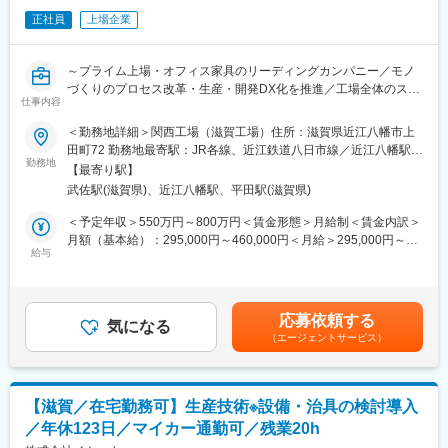
ですが、工場を単なる製造拠点ではなく、価値を生み出す戦略拠
変更の範囲：会社の定める業務
正社員
上場企業
点とするため度重なるリニューアルを進めております。滋賀工場
では、データとデザインを融合した共創型工場「ITOKI DESIGN
HOUSE SHIGA」を開設し、開発・試作・検証を一体化。人と空
～プライム上場・オフィス家具のリーディングカンパニー／モノ
間の動きを可視化する「Data Trekking」を活用し、工場自体が常
づくりのプロセス改革・生産・開発DX化を推進／工場全体のスマ
にアップデートされ続ける“進化するものづくり”を実現していま
仕事内容
ートファクトリー化に携わる／工場の未来を創る、最先端の技術
す。
者に／年間休日131日・夜勤なし～
＜勤務地詳細＞関西工場（滋賀工場）住所：滋賀県近江八幡市上
田町72 勤務地最寄駅：JR各線、近江鉄道八日市線／近江八幡駅受
■やりがい：
■業務概要：
勤務地
動喫煙対策：屋内全面禁煙
DXを軸にした事業改革が加速している当社において、“工場を価
【最寄り駅】
モノづくりのプロセス改革として、生産・開発DX化構想を考えて
値創出の場へ”という新しい発想のもと、未来の働く環境を支える
武佐駅(滋賀県)、近江八幡駅、平田駅(滋賀県)
おり、ＤＸ部門との連携を図り、要件定義からシステム開発、新
製品を生み出しています。現場の課題をテクノロジーで解決でき
規機材の導入、運用以降、初期流動の管理をお任せ致します。
＜予定年収＞550万円～800万円＜賃金形態＞月給制＜賃金内訳＞
る「手触り感のある成果」と、「経営へのインパクトの大きさ」
月額（基本給）：295,000円～460,000円＜月給＞295,000円～
を感じられるポジションです。
■業務詳細：
給与
460,000円＜昇給有無＞有＜残業手当＞有＜給与補足＞※経験・能
マネージャー候補として活躍頂けます。
滋賀工場で生産しているラインの自動化・スマートファクトリー
力等を考慮のうえ、当社規定により決定いたします■昇給：年1回
化に向けた工程設計、レイアウト設計、設備導入をお任せ致しま
（4月）■賞与：年2回（7月、12月）＋業績評価分（3月）※過去実
■イトーキについて：
す。現場で発生している課題に対して、DXやAIを用いた改善策の
績年4ヶ月分賃金はあくまでも目安の金額であり、選考を通じて上
当社は創業130年の歴史を持つオフィス家具メーカーであり、リ
応募依頼する
検討、要件定義を実施頂きます。その後はDX本部と連携しながら
気になる
下する可能性があります。月給(月額)は固定手当を含めた表記で
ーディングカンパニーです。顧客ニーズを汲み取る生産供給に重
（エージェントサービス）
システム導入や運用管理を担っていただきます。滋賀工場の全体
す。
点を置いています。
効率化、自動化に携わることが出来ます。
企業価値を高める知的創造の場としてオフィスの重要性が高まる
中で、当社はオフィス創りに関わるさまざまな製品の開発・サー
■働き方：
ビスを通じて質の高いビジネス環境の創造に挑戦しています。
【滋賀／在宅勤務可】生産技術※設備・治具の検討導入
残業は20時間/月程度で、年間休日131日、夜勤なしと働きやすい
／年休123日／マイカー通勤可／残業20h
環境を整えております。滋賀工場は2022年10月竣工の新しい工場