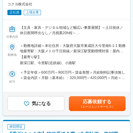
や、仮眠が取れる空間を整えております。“工場を価値創出の場
コクヨ株式会社
へ”という新しい発想のもと、未来の働く環境を支える製品を生み
正社員
上場企業
出しています。
■やりがい：
【文具・家具・デジタル領域など幅広い事業展開】～土日祝休／
製品の「設計図」を実際の「モノ」へと具現化するプロセス
休日夜間呼出なし／月残業20h程～
（QCD：品質・コスト・納期）を統括、改善するやりがいある業
仕事内容
務です。配属先となる電子機器製造では自動倉庫やセキュリティ
◆職務内容
＜勤務地詳細＞本社住所：大阪府大阪市東成区大今里南6-1-1 勤務
機器などを扱っており、開発～設計～公務～検査の部隊と一緒に
当社の中核事業であるグローバルステーショナリー事業本部に
地最寄駅：大阪メトロ千日前線／新深江駅受動喫煙対策：屋内全
モノづくりに携わることが可能です。
て、世界品質の文房具づくりを支える最前線で、生産技術の力に
勤務地
面禁煙変更の範囲：会社の定める事業所（リモートワーク含む）
【最寄り駅】
よりグローバルなものづくりをリードしていただきます。
■イトーキについて：
新深江駅、今里駅(近鉄線)、小路駅
既存設備の改善にとどまらず、自ら設備の設計・組立・改造にも
当社は創業130年の歴史を持つオフィス家具メーカーであり、リ
携わりながら、新しい価値を実現する生産設備の構想から立上げ
＜予定年収＞600万円～900万円＜賃金形態＞月給制特記事項無し
ーディングカンパニーです。顧客ニーズを汲み取る生産供給に重
まで幅広く担っていただくポジションです。
＜賃金内訳＞月額（基本給）：320,000円～420,000円＜月給＞
点を置いています。
給与
320,000円～420,000円＜昇給有無＞有＜残業手当＞有＜給与補足
企業価値を高める知的創造の場としてオフィスの重要性が高まる
◆職務詳細
＞※給与は、前職の経験/スキル/給与等を考慮して決定します。 ※
中で、当社はオフィス創りに関わるさまざまな製品の開発・サー
・文具商品の生産技術の確立（設備構想、設備設計、設備製作、
残業代は1分単位ててカウントし、全額支給されます。 ■昇給:年1
ビスを通じて質の高いビジネス環境の創造に挑戦しています。
設備改造、設備・生産立上げ など）
回 ■賞与:年2回(夏、冬）賃金はあくまでも目安の金額であり、選
応募依頼する
・新製品立上げ、および生産性向上・コストダウンの推進
気になる
考を通じて上下する可能性があります。月給(月額)は固定手当を含
（エージェントサービス）
・顧客ニーズを踏まえた新価値創造に向け、生産技術として継続
めた表記です。
的なコア技術開発を推進
・現場課題に対して、自ら手を動かしながら設備改善・工程改善
を実行
締切間近
※設備保全やメンテナンスなどの業務は他部門で行っています。