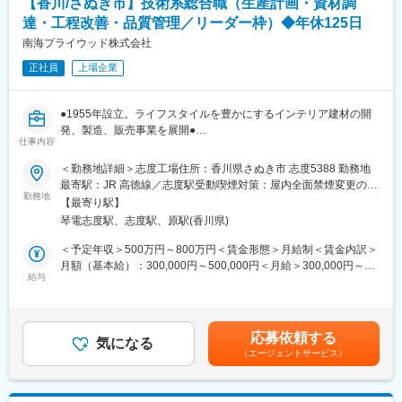
【香川/さぬき市】技術系総合職（生産計画・資材調
◆配属組織・働き方
達・工程改善・品質管理／リーダー枠）◆年休125日
・Campusノートをはじめとした中核事業である、
南海プライウッド株式会社
グローバルステーショナリー事業本部 生産調達本部 生産企画部
正社員
上場企業
生産技術グループの配属です。
・生産技術担当者：20～50代で7名ほどの組織です。
・月残業20h程、土日祝休み。新製品の立上げや技術開発などに
●1955年設立。ライフスタイルを豊かにするインテリア建材の開
おいて、国内外の工場に赴き対応いただくことが多い役割です。
発、製造、販売事業を展開●
（週半分程度、時期によっては平日を通して出張が続く場合もあ
仕事内容
●原材料の調達から製品計画・設計・製造・販売まで自社一貫体制
ります）
●
※緊急時の初動対応は工場側で行うため、休日夜間の呼び出しなし
＜勤務地詳細＞志度工場住所：香川県さぬき市 志度5388 勤務地
※年に1回あるかないかの頻度で、土日や夏季休暇期間での設備搬
最寄駅：JR 高徳線／志度駅受動喫煙対策：屋内全面禁煙変更の範
■業務内容：
勤務地
入を行う場合があります。
囲：全国の当社拠点
【最寄り駅】
当社の製造部門において下記業務内容をお任せします。※部下マネ
琴電志度駅、志度駅、原駅(香川県)
ジメント業務含む。
◆ポジションの魅力
また、リーダーシップを発揮し、部署間を横断するようなプロジ
既存設備の導入や改善にとどまらず、新しい価値を生み出すため
＜予定年収＞500万円～800万円＜賃金形態＞月給制＜賃金内訳＞
ェクトの推進もお任せしていきます。
の生産設備を一から構想し、形にしていくチャレンジ性の高い業
月額（基本給）：300,000円～500,000円＜月給＞300,000円～
適性に応じて以下業務いずれか及びマネジメント業務をお任せし
給与
務です。
500,000円＜昇給有無＞有＜残業手当＞有＜給与補足＞■賞与実
ます。
構想だけではなく、自ら設備に触れ、設計・組立・改造を行いな
績：年2回賃金はあくまでも目安の金額であり、選考を通じて上下
がら実現していくため、机上検討にとどまらない実践的な生産技
する可能性があります。月給(月額)は固定手当を含めた表記です。
◇生産計画の立案：受注予測に基づく構築
術力を高めることができます。
応募依頼する
◇資材調達・在庫管理：JIT実現に向けた最適化
気になる
また、国内外の工場や関係部門と連携しながら、文具づくりを技
（エージェントサービス）
◇工程改善：生産ラインの効率化とリードタイム短縮（重要度
術面から支えることで、幅広い経験とスキルを身につけられる環
高）
境です。
◇品質基準の徹底：不具合削減に向けた取り組み