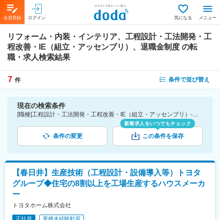
会員登録
ログイン
気になる
メニュー
リフォーム・内装・インテリア、工程設計・工法開発・工
程改善・IE（組立・アッセンブリ）、退職金制度
の転
職・求人検索結果
7
条件で並び替え
件
現在の検索条件
[職種]工程設計・工法開発・工程改善・IE（組立・アッセンブリ）-生産技術 [業種]リフォーム・内装・インテリア-建設・プラント・不動産業界 [詳細条件](待遇・福利厚生)退職金制度
新着求人をいつでもチェック
条件の変更
この条件を保存
【春日井】生産技術（工程設計・設備導入等）トヨタ
グループ◆住宅の8割以上を工場生産するハウスメーカ
ー
トヨタホーム株式会社
正社員
業種未経験歓迎