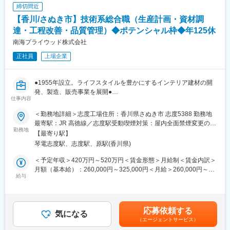
変更の範囲：会社の定める業務
締切間近
付随して、海外子会社との供給調整や、自動化・省人化に向けた
【香川/さぬき市】技術系総合職（生産計画・資材調
最新テクノロジーの調査・導入支援、部門横断での納期・仕様調
整も行います。
達・工程改善・品質管理）◆ポテンシャル枠◆年125休
南海プライウッド株式会社
◎他業界からの転身者が多いため、業界知識のキャッチアップ期
正社員
上場企業
間を設けており、安心してスタートできる環境です。
■当社について：
●1955年設立。ライフスタイルを豊かにするインテリア建材の開
1955年設立。当社では、ライフスタイルを豊かにするインテリア
発、製造、販売事業を展開●
建材の開発、製造、販売事業を展開しています。原材料の調達か
仕事内容
●原材料の調達から製品計画・設計・製造・販売まで自社一貫体制
ら製品の開発・製造・販売まで全て自社一貫体制で行っており、
●
工場内の生産設備の維持管理や新設備の導入稼動、品質管理の各
＜勤務地詳細＞志度工場住所：香川県さぬき市 志度5388 勤務地
種実験なども自社内で完結しています。また、インドネシアにて
最寄駅：JR 高徳線／志度駅受動喫煙対策：屋内全面禁煙変更の範
■業務内容：
勤務地
植林事業を展開し、地球とインドネシアの環境を保全するエコリ
囲：全国の当社拠点
【最寄り駅】
当社の製造部門において下記業務内容をお任せします。
ングシステムの構築にも注力しています。
琴電志度駅、志度駅、原駅(香川県)
将来的にはリーダーシップを発揮し、部署間を横断するようなプ
ロジェクトを推進していけるような方を募集しております。
■当社の魅力：
＜予定年収＞420万円～520万円＜賃金形態＞月給制＜賃金内訳＞
適性に応じて以下業務いずれかをお任せします。
当社は、「人々の住空間はもっと快適になる」と信じて、インテ
月額（基本給）：260,000円～325,000円＜月給＞260,000円～
給与
リア建材という新たな分野の開発を進めてまいりました。原材料
325,000円＜昇給有無＞有＜残業手当＞有＜給与補足＞■賞与実
◇生産計画の立案：受注予測に基づく構築
調達から販売までを一気通貫で行うことで、高いデザイン性を持
績：年2回賃金はあくまでも目安の金額であり、選考を通じて上下
◇資材調達・在庫管理：JIT実現に向けた最適化
つ高耐久かつ高付加価値のインテリア建材を人々の住空間へ提供
する可能性があります。月給(月額)は固定手当を含めた表記です。
◇工程改善：生産ラインの効率化とリードタイム短縮（重要度
しています。現在では、インテリア建材のなかでも特に「収納」
応募依頼する
高）
気になる
の分野において、経営革新に挑戦しています。
（エージェントサービス）
◇品質基準の徹底：不具合削減に向けた取り組み