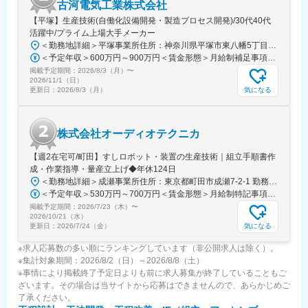
変更の範囲：会社の定める業務
古河電気工業株式会社
【平塚】生産技術(自働化設備開発・製造プロセス開発)/30代40代
活躍中/プライム上場大手メーカー
＜勤務地詳細＞平塚事業所住所：神奈川県平塚市東八幡5丁目1番9号 勤務地最寄駅：JR湘南新宿ライン・東海道本線／平塚駅受動喫煙対策：屋内全面禁煙変更の範囲：会社の定める事業所（リモートワーク含む）
＜予定年収＞600万円～900万円＜賃金形態＞月給制補足事項なし＜賃金内訳＞月額（基本給）：250,000円～450,000円＜月給＞250,000円～450,000円＜昇給有無＞有＜残業手当＞有＜給与補足＞補足事項なし賃金はあくまでも目安の金額であり、選考を通じて上下する可能性があります。月給(月額)は固定手当を含めた表記です。
掲載予定期間：
2026/8/3（月）
〜
2026/11/1（日）
気になる
更新日：
2026/8/3（月）
株式会社オーディオテクニカ
【週2在宅可/町田】すしロボット・装置の生産技術｜組立手順書作
成・作業指導・量産立上げ◆年休124日
＜勤務地詳細＞成瀬事業所住所：東京都町田市成瀬7-2-1 勤務地最寄駅：横浜線／成瀬駅受動喫煙対策：屋内全面禁煙変更の範囲：会社の定める事業所
＜予定年収＞530万円～700万円＜賃金形態＞月給制特記事項なし＜賃金内訳＞月額（基本給）：250,300円～340,000円その他固定手当/月：20,000円＜月給＞270,300円～360,000円＜昇給有無＞有＜残業手当＞有＜給与補足＞■補足：記載の年収は残業時間20時間を見込んだ金額となっています。■賞与：年2回(6月、12月)■昇給：年1回(6月)に実施会社業績目標他達成の場合、別途臨時賞与あり(上記金額に含まず)賃金はあくまでも目安の金額であり、選考を通じて上下する可能性があります。月給(月額)は固定手当を含めた表記です。
掲載予定期間：
2026/7/23（木）
〜
2026/10/21（水）
気になる
更新日：
2026/7/24（金）
※求人応募数の多い順にランキングしています（非公開求人は除く）。
※集計対象期間：2026/8/2（日）～2026/8/8（土）
※事情により掲載終了予定日よりも前に求人募集が終了していることもご
ざいます。その場合は当サイトから応募はできませんので、あらかじめご
了承ください。