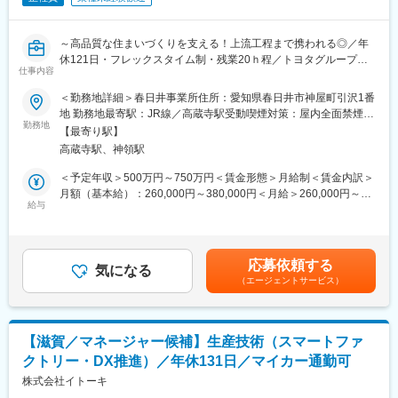
～高品質な住まいづくりを支える！上流工程まで携われる◎／年
休121日・フレックスタイム制・残業20ｈ程／トヨタグループの
仕事内容
安定性、福利厚生◎～
＜勤務地詳細＞春日井事業所住所：愛知県春日井市神屋町引沢1番
■概要：
地 勤務地最寄駅：JR線／高蔵寺駅受動喫煙対策：屋内全面禁煙変
トヨタグループの住宅メーカーである当社にて、生産技術職を募
勤務地
更の範囲：会社の定める事業所（リモートワーク含む）
【最寄り駅】
集します。
高蔵寺駅、神領駅
住宅にまつわる新商品立上げに伴う工程設計や設備導入、生産性
向上プロジェクトを担当し、住宅の80％以上を工場生産する当社
＜予定年収＞500万円～750万円＜賃金形態＞月給制＜賃金内訳＞
の中核工場を支えていただきます。
月額（基本給）：260,000円～380,000円＜月給＞260,000円～
※住宅業界での経験がなくても生産技術としての経験が活かせる環
給与
380,000円＜昇給有無＞有＜残業手当＞有＜給与補足＞■昇給：年
境です。
1回■賞与：年2回賃金はあくまでも目安の金額であり、選考を通
じて上下する可能性があります。月給(月額)は固定手当を含めた表
■具体的には：
記です。
応募依頼する
いずれかの業務において、ご経験に沿いアサインいたします。
気になる
（エージェントサービス）
◇新商品の生産準備
新規商材の量産化に向けた工程設計および設備計画の立案・推進
◇新技術の導入推進
新規技術の評価・実証および実用化に向けた設備導入の計画・推
【滋賀／マネージャー候補】生産技術（スマートファ
進
クトリー・DX推進）／年休131日／マイカー通勤可
◇生産性向上活動
工程改善による生産性向上、原価低減および品質向上の推進
株式会社イトーキ
◇設備投資・設備更新