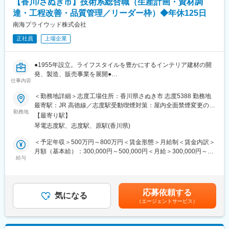
【香川/さぬき市】技術系総合職（生産計画・資材調
◆配属組織・働き方
達・工程改善・品質管理／リーダー枠）◆年休125日
・Campusノートをはじめとした中核事業である、
南海プライウッド株式会社
グローバルステーショナリー事業本部 生産調達本部 生産企画部
正社員
上場企業
生産技術グループの配属です。
・生産技術担当者：20～50代で7名ほどの組織です。
・月残業20h程、土日祝休み。新製品の立上げや技術開発などに
●1955年設立。ライフスタイルを豊かにするインテリア建材の開
おいて、国内外の工場に赴き対応いただくことが多い役割です。
発、製造、販売事業を展開●
（週半分程度、時期によっては平日を通して出張が続く場合もあ
仕事内容
●原材料の調達から製品計画・設計・製造・販売まで自社一貫体制
ります）
●
※緊急時の初動対応は工場側で行うため、休日夜間の呼び出しなし
＜勤務地詳細＞志度工場住所：香川県さぬき市 志度5388 勤務地
※年に1回あるかないかの頻度で、土日や夏季休暇期間での設備搬
最寄駅：JR 高徳線／志度駅受動喫煙対策：屋内全面禁煙変更の範
■業務内容：
勤務地
入を行う場合があります。
囲：全国の当社拠点
【最寄り駅】
当社の製造部門において下記業務内容をお任せします。※部下マネ
琴電志度駅、志度駅、原駅(香川県)
ジメント業務含む。
◆ポジションの魅力
また、リーダーシップを発揮し、部署間を横断するようなプロジ
既存設備の導入や改善にとどまらず、新しい価値を生み出すため
＜予定年収＞500万円～800万円＜賃金形態＞月給制＜賃金内訳＞
ェクトの推進もお任せしていきます。
の生産設備を一から構想し、形にしていくチャレンジ性の高い業
月額（基本給）：300,000円～500,000円＜月給＞300,000円～
適性に応じて以下業務いずれか及びマネジメント業務をお任せし
給与
務です。
500,000円＜昇給有無＞有＜残業手当＞有＜給与補足＞■賞与実
ます。
構想だけではなく、自ら設備に触れ、設計・組立・改造を行いな
績：年2回賃金はあくまでも目安の金額であり、選考を通じて上下
がら実現していくため、机上検討にとどまらない実践的な生産技
する可能性があります。月給(月額)は固定手当を含めた表記です。
◇生産計画の立案：受注予測に基づく構築
術力を高めることができます。
応募依頼する
◇資材調達・在庫管理：JIT実現に向けた最適化
気になる
また、国内外の工場や関係部門と連携しながら、文具づくりを技
（エージェントサービス）
◇工程改善：生産ラインの効率化とリードタイム短縮（重要度
術面から支えることで、幅広い経験とスキルを身につけられる環
高）
境です。
◇品質基準の徹底：不具合削減に向けた取り組み