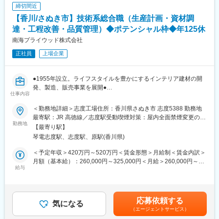
変更の範囲：会社の定める業務
締切間近
付随して、海外子会社との供給調整や、自動化・省人化に向けた
【香川/さぬき市】技術系総合職（生産計画・資材調
最新テクノロジーの調査・導入支援、部門横断での納期・仕様調
整も行います。
達・工程改善・品質管理）◆ポテンシャル枠◆年125休
南海プライウッド株式会社
◎他業界からの転身者が多いため、業界知識のキャッチアップ期
正社員
上場企業
間を設けており、安心してスタートできる環境です。
■当社について：
●1955年設立。ライフスタイルを豊かにするインテリア建材の開
1955年設立。当社では、ライフスタイルを豊かにするインテリア
発、製造、販売事業を展開●
建材の開発、製造、販売事業を展開しています。原材料の調達か
仕事内容
●原材料の調達から製品計画・設計・製造・販売まで自社一貫体制
ら製品の開発・製造・販売まで全て自社一貫体制で行っており、
●
工場内の生産設備の維持管理や新設備の導入稼動、品質管理の各
＜勤務地詳細＞志度工場住所：香川県さぬき市 志度5388 勤務地
種実験なども自社内で完結しています。また、インドネシアにて
最寄駅：JR 高徳線／志度駅受動喫煙対策：屋内全面禁煙変更の範
■業務内容：
勤務地
植林事業を展開し、地球とインドネシアの環境を保全するエコリ
囲：全国の当社拠点
【最寄り駅】
当社の製造部門において下記業務内容をお任せします。
ングシステムの構築にも注力しています。
琴電志度駅、志度駅、原駅(香川県)
将来的にはリーダーシップを発揮し、部署間を横断するようなプ
ロジェクトを推進していけるような方を募集しております。
■当社の魅力：
＜予定年収＞420万円～520万円＜賃金形態＞月給制＜賃金内訳＞
適性に応じて以下業務いずれかをお任せします。
当社は、「人々の住空間はもっと快適になる」と信じて、インテ
月額（基本給）：260,000円～325,000円＜月給＞260,000円～
給与
リア建材という新たな分野の開発を進めてまいりました。原材料
325,000円＜昇給有無＞有＜残業手当＞有＜給与補足＞■賞与実
◇生産計画の立案：受注予測に基づく構築
調達から販売までを一気通貫で行うことで、高いデザイン性を持
績：年2回賃金はあくまでも目安の金額であり、選考を通じて上下
◇資材調達・在庫管理：JIT実現に向けた最適化
つ高耐久かつ高付加価値のインテリア建材を人々の住空間へ提供
する可能性があります。月給(月額)は固定手当を含めた表記です。
◇工程改善：生産ラインの効率化とリードタイム短縮（重要度
しています。現在では、インテリア建材のなかでも特に「収納」
応募依頼する
高）
気になる
の分野において、経営革新に挑戦しています。
（エージェントサービス）
◇品質基準の徹底：不具合削減に向けた取り組み