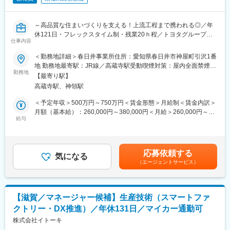
～高品質な住まいづくりを支える！上流工程まで携われる◎／年
休121日・フレックスタイム制・残業20ｈ程／トヨタグループの
仕事内容
安定性、福利厚生◎～
＜勤務地詳細＞春日井事業所住所：愛知県春日井市神屋町引沢1番
■概要：
地 勤務地最寄駅：JR線／高蔵寺駅受動喫煙対策：屋内全面禁煙変
トヨタグループの住宅メーカーである当社にて、生産技術職を募
勤務地
更の範囲：会社の定める事業所（リモートワーク含む）
【最寄り駅】
集します。
高蔵寺駅、神領駅
住宅にまつわる新商品立上げに伴う工程設計や設備導入、生産性
向上プロジェクトを担当し、住宅の80％以上を工場生産する当社
＜予定年収＞500万円～750万円＜賃金形態＞月給制＜賃金内訳＞
の中核工場を支えていただきます。
月額（基本給）：260,000円～380,000円＜月給＞260,000円～
※住宅業界での経験がなくても生産技術としての経験が活かせる環
給与
380,000円＜昇給有無＞有＜残業手当＞有＜給与補足＞■昇給：年
境です。
1回■賞与：年2回賃金はあくまでも目安の金額であり、選考を通
じて上下する可能性があります。月給(月額)は固定手当を含めた表
■具体的には：
記です。
応募依頼する
いずれかの業務において、ご経験に沿いアサインいたします。
気になる
（エージェントサービス）
◇新商品の生産準備
新規商材の量産化に向けた工程設計および設備計画の立案・推進
◇新技術の導入推進
新規技術の評価・実証および実用化に向けた設備導入の計画・推
【滋賀／マネージャー候補】生産技術（スマートファ
進
クトリー・DX推進）／年休131日／マイカー通勤可
◇生産性向上活動
工程改善による生産性向上、原価低減および品質向上の推進
株式会社イトーキ
◇設備投資・設備更新