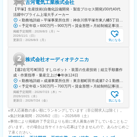
変更の範囲：会社の定める業務
古河電気工業株式会社
【平塚】生産技術(自働化設備開発・製造プロセス開発)/30代40代
活躍中/プライム上場大手メーカー
＜勤務地詳細＞平塚事業所住所：神奈川県平塚市東八幡5丁目1番9号 勤務地最寄駅：JR湘南新宿ライン・東海道本線／平塚駅受動喫煙対策：屋内全面禁煙変更の範囲：会社の定める事業所（リモートワーク含む）
＜予定年収＞600万円～900万円＜賃金形態＞月給制補足事項なし＜賃金内訳＞月額（基本給）：250,000円～450,000円＜月給＞250,000円～450,000円＜昇給有無＞有＜残業手当＞有＜給与補足＞補足事項なし賃金はあくまでも目安の金額であり、選考を通じて上下する可能性があります。月給(月額)は固定手当を含めた表記です。
掲載予定期間：
2026/8/3（月）
〜
2026/11/1（日）
気になる
更新日：
2026/8/3（月）
株式会社オーディオテクニカ
【週2在宅可/町田】すしロボット・装置の生産技術｜組立手順書作
成・作業指導・量産立上げ◆年休124日
＜勤務地詳細＞成瀬事業所住所：東京都町田市成瀬7-2-1 勤務地最寄駅：横浜線／成瀬駅受動喫煙対策：屋内全面禁煙変更の範囲：会社の定める事業所
＜予定年収＞530万円～700万円＜賃金形態＞月給制特記事項なし＜賃金内訳＞月額（基本給）：250,300円～340,000円その他固定手当/月：20,000円＜月給＞270,300円～360,000円＜昇給有無＞有＜残業手当＞有＜給与補足＞■補足：記載の年収は残業時間20時間を見込んだ金額となっています。■賞与：年2回(6月、12月)■昇給：年1回(6月)に実施会社業績目標他達成の場合、別途臨時賞与あり(上記金額に含まず)賃金はあくまでも目安の金額であり、選考を通じて上下する可能性があります。月給(月額)は固定手当を含めた表記です。
掲載予定期間：
2026/7/23（木）
〜
2026/10/21（水）
気になる
更新日：
2026/7/24（金）
※求人応募数の多い順にランキングしています（非公開求人は除く）。
※集計対象期間：2026/8/2（日）～2026/8/8（土）
※事情により掲載終了予定日よりも前に求人募集が終了していることもご
ざいます。その場合は当サイトから応募はできませんので、あらかじめご
了承ください。