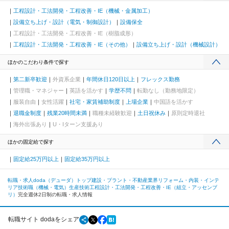
工程設計・工法開発・工程改善・IE（機械・金属加工）
設備立ち上げ・設計（電気・制御設計）
設備保全
工程設計・工法開発・工程改善・IE（樹脂成形）
工程設計・工法開発・工程改善・IE（その他）
設備立ち上げ・設計（機械設計）
ほかのこだわり条件で探す
第二新卒歓迎
外資系企業
年間休日120日以上
フレックス勤務
管理職・マネジャー
英語を活かす
学歴不問
転勤なし（勤務地限定）
服装自由
女性活躍
社宅・家賃補助制度
上場企業
中国語を活かす
退職金制度
残業20時間未満
職種未経験歓迎
土日祝休み
原則定時退社
海外出張あり
U・Iターン支援あり
ほかの固定給で探す
固定給25万円以上
固定給35万円以上
転職・求人doda（デューダ）トップ
建設・プラント・不動産業界
リフォーム・内装・インテ
リア
技術職（機械・電気）
生産技術
工程設計・工法開発・工程改善・IE（組立・アッセンブ
リ）
完全週休2日制の転職・求人情報
転職サイト dodaをシェア