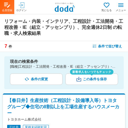
会員登録
ログイン
気になる
メニュー
リフォーム・内装・インテリア、工程設計・工法開発・工
程改善・IE（組立・アッセンブリ）、完全週休2日制
の転
職・求人検索結果
7
条件で並び替え
件
現在の検索条件
[職種]工程設計・工法開発・工程改善・IE（組立・アッセンブリ）-生産技術 [業種]リフォーム・内装・インテリア-建設・プラント・不動産業界 [こだわり条件ピックアップ]完全週休2日制 [詳細条件](休日・働き方)完全週休2日制
新着求人をいつでもチェック
条件の変更
この条件を保存
【春日井】生産技術（工程設計・設備導入等）トヨタ
グループ◆住宅の8割以上を工場生産するハウスメーカ
ー
トヨタホーム株式会社
正社員
業種未経験歓迎