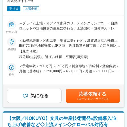
ですが、工場を単なる製造拠点ではなく、価値を生み出す戦略拠
株式会社イトーキ
点とするため度重なるリニューアルを進めております。滋賀工場
正社員
上場企業
では、データとデザインを融合した共創型工場「ITOKI DESIGN
HOUSE SHIGA」を開設し、開発・試作・検証を一体化。人と空
間の動きを可視化する「Data Trekking」を活用し、工場自体が常
～プライム上場・オフィス家具のリーディングカンパニー／自動
にアップデートされ続ける“進化するものづくり”を実現していま
ロボットや設備機器の生産に携わる／工法開発・設備導入・レイ
す。
仕事内容
アウト設計から保全まで一貫して経験／夜勤なし～
＜勤務地詳細＞関西工場（滋賀工場）住所：滋賀県近江八幡市上
■やりがい：
■業務概要：
田町72 勤務地最寄駅：JR各線、近江鉄道八日市線／近江八幡駅受
専門性を高めつつ、生産領域全体に関われる業務となります。DX
当社で取り扱っている設備機器製品（自動倉庫、セキュリティ機
勤務地
動喫煙対策：屋内全面禁煙
を軸にした事業改革が加速している当社において、“工場を価値創
【最寄り駅】
器など）に対する生産技術業務をお任せ致します。
出の場へ”という新しい発想のもと、未来の働く環境を支える製品
武佐駅(滋賀県)、近江八幡駅、平田駅(滋賀県)
担当頂く案件によっては、出社と在宅のハイブリット勤務も可能
を生み出しています。現場の課題をテクノロジーで解決できる
です。
＜予定年収＞500万円～850万円＜賃金形態＞月給制＜賃金内訳＞
「手触り感のある成果」と、「経営へのインパクトの大きさ」を
月額（基本給）：250,000円～460,000円＜月給＞250,000円～
感じられるポジションです。
■業務詳細：
給与
460,000円＜昇給有無＞有＜残業手当＞有＜給与補足＞※経験・能
・設備・治具の検討、導入
力等を考慮のうえ、当社規定により決定いたします■昇給：年1回
■イトーキについて：
・製造工程の改善活動、品質管理
（4月）■賞与：年2回（7月、12月）＋業績評価分（3月）※過去実
当社は創業130年の歴史を持つオフィス家具メーカーであり、リ
生産工程の検討から実際の改善・運用まで一貫してご対応いただ
績年4ヶ月分賃金はあくまでも目安の金額であり、選考を通じて上
ーディングカンパニーです。顧客ニーズを汲み取る生産供給に重
応募依頼する
けることができます。独自の製造方法の設計や加工設備の導入を
気になる
下する可能性があります。月給(月額)は固定手当を含めた表記で
点を置いています。
（エージェントサービス）
通じて、生産効率向上やDX活用などを推進頂きます。
す。
企業価値を高める知的創造の場としてオフィスの重要性が高まる
中で、当社はオフィス創りに関わるさまざまな製品の開発・サー
■働き方：
ビスを通じて質の高いビジネス環境の創造に挑戦しています。
残業は20時間/月程度です。関西工場は2022年10月竣工の新しい
【大阪／KOKUYO】文具の生産技術開発※設備導入/立
工場で、2023年に一部リニューアルを行い、休憩スペースを充実
ち上げ/改善など◇上流メイン◇グローバル対応有
させ、従業員から要望のあった靴を脱いでリラックスする空間