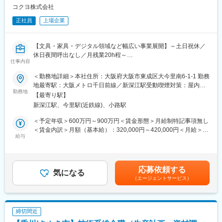
や、仮眠が取れる空間を整えております。“工場を価値創出の場
コクヨ株式会社
へ”という新しい発想のもと、未来の働く環境を支える製品を生み
正社員
上場企業
出しています。
■やりがい：
【文具・家具・デジタル領域など幅広い事業展開】～土日祝休／
製品の「設計図」を実際の「モノ」へと具現化するプロセス
休日夜間呼出なし／月残業20h程～
（QCD：品質・コスト・納期）を統括、改善するやりがいある業
仕事内容
務です。配属先となる電子機器製造では自動倉庫やセキュリティ
◆職務内容
＜勤務地詳細＞本社住所：大阪府大阪市東成区大今里南6-1-1 勤務
機器などを扱っており、開発～設計～公務～検査の部隊と一緒に
当社の中核事業であるグローバルステーショナリー事業本部に
地最寄駅：大阪メトロ千日前線／新深江駅受動喫煙対策：屋内全
モノづくりに携わることが可能です。
て、世界品質の文房具づくりを支える最前線で、生産技術の力に
勤務地
面禁煙変更の範囲：会社の定める事業所（リモートワーク含む）
【最寄り駅】
よりグローバルなものづくりをリードしていただきます。
■イトーキについて：
新深江駅、今里駅(近鉄線)、小路駅
既存設備の改善にとどまらず、自ら設備の設計・組立・改造にも
当社は創業130年の歴史を持つオフィス家具メーカーであり、リ
携わりながら、新しい価値を実現する生産設備の構想から立上げ
＜予定年収＞600万円～900万円＜賃金形態＞月給制特記事項無し
ーディングカンパニーです。顧客ニーズを汲み取る生産供給に重
まで幅広く担っていただくポジションです。
＜賃金内訳＞月額（基本給）：320,000円～420,000円＜月給＞
点を置いています。
給与
320,000円～420,000円＜昇給有無＞有＜残業手当＞有＜給与補足
企業価値を高める知的創造の場としてオフィスの重要性が高まる
◆職務詳細
＞※給与は、前職の経験/スキル/給与等を考慮して決定します。 ※
中で、当社はオフィス創りに関わるさまざまな製品の開発・サー
・文具商品の生産技術の確立（設備構想、設備設計、設備製作、
残業代は1分単位ててカウントし、全額支給されます。 ■昇給:年1
ビスを通じて質の高いビジネス環境の創造に挑戦しています。
設備改造、設備・生産立上げ など）
回 ■賞与:年2回(夏、冬）賃金はあくまでも目安の金額であり、選
応募依頼する
・新製品立上げ、および生産性向上・コストダウンの推進
気になる
考を通じて上下する可能性があります。月給(月額)は固定手当を含
（エージェントサービス）
・顧客ニーズを踏まえた新価値創造に向け、生産技術として継続
めた表記です。
的なコア技術開発を推進
・現場課題に対して、自ら手を動かしながら設備改善・工程改善
を実行
締切間近
※設備保全やメンテナンスなどの業務は他部門で行っています。