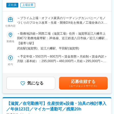
ですが、工場を単なる製造拠点ではなく、価値を生み出す戦略拠
変更の範囲：会社の定める業務
正社員
上場企業
点とするため度重なるリニューアルを進めております。滋賀工場
では、データとデザインを融合した共創型工場「ITOKI DESIGN
HOUSE SHIGA」を開設し、開発・試作・検証を一体化。人と空
～プライム上場・オフィス家具のリーディングカンパニー／モノ
間の動きを可視化する「Data Trekking」を活用し、工場自体が常
づくりのプロセス改革・生産・開発DX化を推進／工場全体のスマ
にアップデートされ続ける“進化するものづくり”を実現していま
仕事内容
ートファクトリー化に携わる／工場の未来を創る、最先端の技術
す。
者に／年間休日131日・夜勤なし～
＜勤務地詳細＞関西工場（滋賀工場）住所：滋賀県近江八幡市上
田町72 勤務地最寄駅：JR各線、近江鉄道八日市線／近江八幡駅受
■やりがい：
■業務概要：
勤務地
動喫煙対策：屋内全面禁煙
DXを軸にした事業改革が加速している当社において、“工場を価
【最寄り駅】
モノづくりのプロセス改革として、生産・開発DX化構想を考えて
値創出の場へ”という新しい発想のもと、未来の働く環境を支える
武佐駅(滋賀県)、近江八幡駅、平田駅(滋賀県)
おり、ＤＸ部門との連携を図り、要件定義からシステム開発、新
製品を生み出しています。現場の課題をテクノロジーで解決でき
規機材の導入、運用以降、初期流動の管理をお任せ致します。
＜予定年収＞550万円～800万円＜賃金形態＞月給制＜賃金内訳＞
る「手触り感のある成果」と、「経営へのインパクトの大きさ」
月額（基本給）：295,000円～460,000円＜月給＞295,000円～
を感じられるポジションです。
■業務詳細：
給与
460,000円＜昇給有無＞有＜残業手当＞有＜給与補足＞※経験・能
マネージャー候補として活躍頂けます。
滋賀工場で生産しているラインの自動化・スマートファクトリー
力等を考慮のうえ、当社規定により決定いたします■昇給：年1回
化に向けた工程設計、レイアウト設計、設備導入をお任せ致しま
（4月）■賞与：年2回（7月、12月）＋業績評価分（3月）※過去実
■イトーキについて：
す。現場で発生している課題に対して、DXやAIを用いた改善策の
績年4ヶ月分賃金はあくまでも目安の金額であり、選考を通じて上
当社は創業130年の歴史を持つオフィス家具メーカーであり、リ
応募依頼する
検討、要件定義を実施頂きます。その後はDX本部と連携しながら
気になる
下する可能性があります。月給(月額)は固定手当を含めた表記で
ーディングカンパニーです。顧客ニーズを汲み取る生産供給に重
（エージェントサービス）
システム導入や運用管理を担っていただきます。滋賀工場の全体
す。
点を置いています。
効率化、自動化に携わることが出来ます。
企業価値を高める知的創造の場としてオフィスの重要性が高まる
中で、当社はオフィス創りに関わるさまざまな製品の開発・サー
■働き方：
ビスを通じて質の高いビジネス環境の創造に挑戦しています。
【滋賀／在宅勤務可】生産技術※設備・治具の検討導入
残業は20時間/月程度で、年間休日131日、夜勤なしと働きやすい
／年休123日／マイカー通勤可／残業20h
環境を整えております。滋賀工場は2022年10月竣工の新しい工場