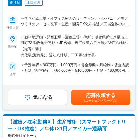
正社員
上場企業
需要変動への対応および老朽設備更新に伴う設備導入・改造の計
画・推進
～プライム上場・オフィス家具のリーディングカンパニー／モノ
■組織構成：
づくりのプロセス改革・生産・開発DX化を推進／工場全体のスマ
本組織はマネージャー1名40代、とメンバー4,5名（30代メイン）
仕事内容
ートファクトリー化に携わる／工場の未来を創る、最先端の技術
にて構成されています。
者に／年間休日131日・夜勤なし～
＜勤務地詳細＞関西工場（滋賀工場）住所：滋賀県近江八幡市上
若手から上流工程にも携われ、ステップアップが可能な環境で
田町72 勤務地最寄駅：JR各線、近江鉄道八日市線／近江八幡駅受
す。
■業務概要：
勤務地
動喫煙対策：屋内全面禁煙
【最寄り駅】
モノづくりのプロセス改革として、生産・開発DX化構想を考えて
■働き方：
武佐駅(滋賀県)、近江八幡駅、平田駅(滋賀県)
おり、ＤＸ部門との連携を図り、要件定義からシステム開発、新
年間休日121日
規機材の導入、運用以降、初期流動の管理をマネージャー候補と
＜予定年収＞800万円～1,000万円＜賃金形態＞月給制＜賃金内訳
残業20ｈ程
してお任せ致します。
＞月額（基本給）：460,000円～510,000円＜月給＞460,000円～
転勤当面なし
給与
510,000円＜昇給有無＞有＜残業手当＞有＜給与補足＞※経験・能
フレックスタイム制
■業務詳細：
力等を考慮のうえ、当社規定により決定いたします■昇給：年1回
滋賀工場で生産しているラインの自動化・スマートファクトリー
（4月）■賞与：年2回（7月、12月）＋業績評価分（3月）※過去実
■当社について：
化に向けた工程設計、レイアウト設計、設備導入をお任せ致しま
績年4ヶ月分賃金はあくまでも目安の金額であり、選考を通じて上
◇戸建て住宅の企画開発・生産を核に、街づくり、リフォーム、
応募依頼する
す。現場で発生している課題に対して、DXやAIを用いた改善策の
気になる
下する可能性があります。月給(月額)は固定手当を含めた表記で
マンション、不動産、オフィス店舗、海外事業など多角化を推進
（エージェントサービス）
検討、要件定義を実施頂きます。その後はDX本部と連携しながら
す。
しています。
システム導入や運用管理を担っていただきます。滋賀工場の全体
◇愛知県戸建て販売シェアトップクラス。2020年1月に、トヨタ
効率化、自動化に携わることが出来ます。
自動車とパナソニックの出資によりプライムライフテクノロジー
ズが設立し、その一員として各社の持つリソーセス「クルマ」
【滋賀／在宅勤務可】生産技術（スマートファクトリ
■働き方：
「家電」「住宅」の連携を高め、暮らしの当たり前を変える新た
ー・DX推進）／年休131日／マイカー通勤可
残業は20時間/月程度で、年間休日131日、夜勤なしと働きやすい
な街づくりを目指しています。
環境を整えております。滋賀工場は2022年10月竣工の新しい工場
株式会社イトーキ