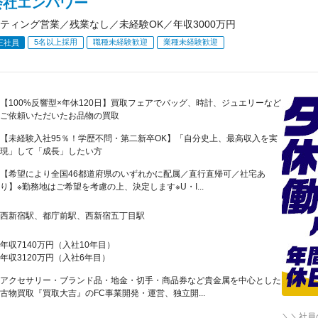
会社エンパワー
ティング営業／残業なし／未経験OK／年収3000万円
5名以上採用
職種未経験歓迎
業種未経験歓迎
正社員
【100%反響型×年休120日】買取フェアでバッグ、時計、ジュエリーなど
ご依頼いただいたお品物の買取
【未経験入社95％！学歴不問・第二新卒OK】「自分史上、最高収入を実
現」して「成長」したい方
【希望により全国46都道府県のいずれかに配属／直行直帰可／社宅あ
り】※勤務地はご希望を考慮の上、決定します※U・I...
西新宿駅、都庁前駅、西新宿五丁目駅
年収7140万円（入社10年目）
年収3120万円（入社6年目）
アクセサリー・ブランド品・地金・切手・商品券など貴金属を中心とした
古物買取『買取大吉』のFC事業開発・運営、独立開...
＼＼社員