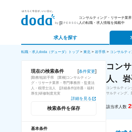
コンサルティング・リサーチ業界
人の転職・求人情報を掲載中
求人を探す
詳細条件から探す
エージェ
転職・求人doda（デューダ）トップ
東北
岩手県
コンサルティ
コンサ
新着求人から探す
スカウト
[
]
現在の検索条件
条件変更
人、岩
[勤務地]岩手県 [業種]コンサルティン
求人特集から探す
パートナ
グ・リサーチ業界・専門事務所・監査法
コンサルティン
人・税理士法人 [詳細条件](待遇・福利
サルティング、
厚生)研修制度充実
詳細を見る
2
該当求人数
検索条件を保存
基本条件