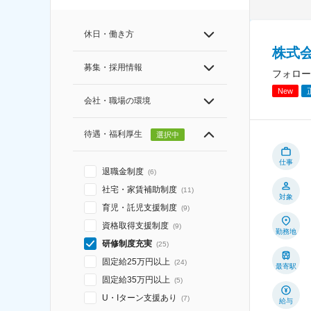
休日・働き方
株式
募集・採用情報
フォロー
New
会社・職場の環境
待遇・福利厚生
選択中
仕事
退職金制度
(
6
)
社宅・家賃補助制度
(
11
)
対象
育児・託児支援制度
(
9
)
資格取得支援制度
(
9
)
勤務地
研修制度充実
(
25
)
固定給25万円以上
(
24
)
最寄駅
固定給35万円以上
(
5
)
U・Iターン支援あり
(
7
)
給与