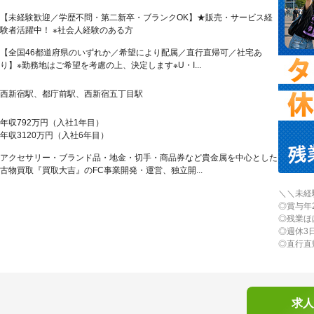
【未経験歓迎／学歴不問・第二新卒・ブランクOK】★販売・サービス経
験者活躍中！ ※社会人経験のある方
【全国46都道府県のいずれか／希望により配属／直行直帰可／社宅あ
り】※勤務地はご希望を考慮の上、決定します※U・I...
西新宿駅、都庁前駅、西新宿五丁目駅
年収792万円（入社1年目）
年収3120万円（入社6年目）
アクセサリー・ブランド品・地金・切手・商品券など貴金属を中心とした
古物買取『買取大吉』のFC事業開発・運営、独立開...
＼＼未経
◎賞与年
◎残業ほ
◎週休3
◎直行直
求人