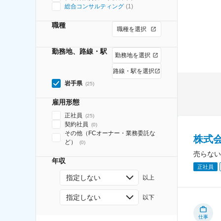
総合コンサルティング
(
1
)
職種
職種を選択
勤務地、路線・駅
勤務地を選択
路線・駅を選択
岩手県
(
25
)
雇用形態
正社員
(
25
)
契約社員
(
0
)
その他（FCオーナー・業務委託な
株式
ど）
(
0
)
売らない
年収
正社員
指定しない
以上
指定しない
以下
仕事