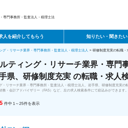
・専門事務所・監査法人・税理士法
求人を紹介してもらう
知りたい・聞きたい
ントサービス
転職ノウハウ
ング・リサーチ業界・専門事務所・監査法人・税理士法人
研修制度充実の転職・
ルティング・リサーチ業界・専門
サービス
データで見る転職
手県、研修制度充実 の転職・求人
ーエージェントサービス
コラム・インタビュー
グ・リサーチ業界・専門事務所・監査法人・税理士法人、岩手県、研修制度充実の
財務・会計アドバイザリー（FAS）など、左の求人検索条件にて絞込みができます
転職Q&A
5
件中
1～25
件
を表示