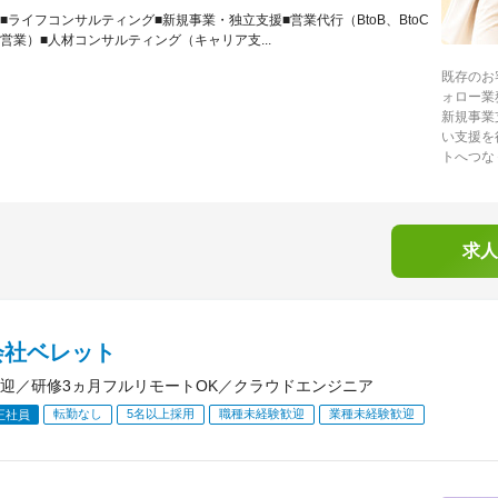
■ライフコンサルティング■新規事業・独立支援■営業代行（BtoB、BtoC
営業）■人材コンサルティング（キャリア支...
既存のお
ォロー業
新規事業
い支援を
トへつな
求人
会社ベレット
迎／研修3ヵ月フルリモートOK／クラウドエンジニア
転勤なし
5名以上採用
職種未経験歓迎
業種未経験歓迎
正社員