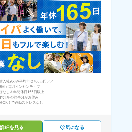
験入社95%×平均年収766万円／／
2回＋毎月インセンティブ
ぼなし＆年間休日165日以上
日で1年の約半分がお休み
帰OK！で通勤ストレスなし
詳細を見る
気になる