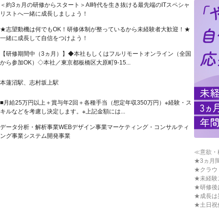
＜約3ヵ月の研修からスタート＞AI時代を生き抜ける最先端のITスペシャ
リストへ一緒に成長しましょう！
★志望動機は何でもOK！研修体制が整っているから未経験者大歓迎！★
一緒に成長して自信をつけよう！
【研修期間中（3ヵ月）】◆本社もしくはフルリモートオンライン（全国
から参加OK）◇本社／東京都板橋区大原町9-15...
本蓮沼駅、志村坂上駅
■月給25万円以上＋賞与年2回＋各種手当（想定年収350万円）※経験・ス
キルなどを考慮し決定します。※上記金額には...
データ分析・解析事業WEBデザイン事業マーケティング・コンサルティ
ング事業システム開発事業
≪意欲・
★3ヵ月
★クラウ
★未経験
★研修後
★成長は
★土日祝