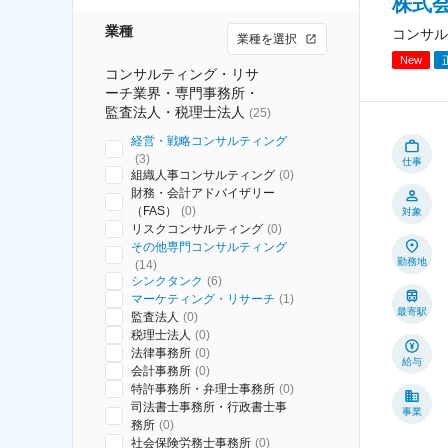
株式
業種
コンサル
業種を選択
New
コンサルティング・リサ
ーチ業界・専門事務所・
監査法人・税理士法人
(
25
)
経営・戦略コンサルティング
(
3
)
仕事
組織人事コンサルティング
(
0
)
財務・会計アドバイザリー
（FAS）
(
0
)
対象
リスクコンサルティング
(
0
)
その他専門コンサルティング
勤務地
(
14
)
シンクタンク
(
6
)
マーケティング・リサーチ
(
1
)
最寄駅
監査法人
(
0
)
税理士法人
(
0
)
法律事務所
(
0
)
給与
会計事務所
(
0
)
特許事務所・弁理士事務所
(
0
)
司法書士事務所・行政書士事
事業
務所
(
0
)
社会保険労務士事務所
(
0
)