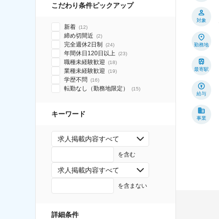
こだわり条件ピックアップ
対象
新着
(
12
)
締め切間近
(
2
)
完全週休2日制
(
24
)
勤務地
年間休日120日以上
(
23
)
職種未経験歓迎
(
18
)
最寄駅
業種未経験歓迎
(
19
)
学歴不問
(
16
)
転勤なし（勤務地限定）
(
15
)
給与
キーワード
事業
求人掲載内容すべて
を含む
求人掲載内容すべて
を含まない
詳細条件