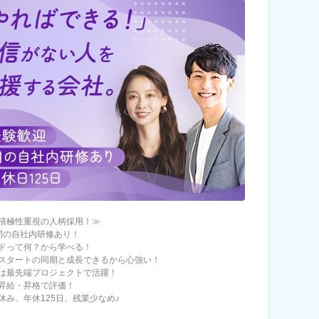
積極性重視の人柄採用！≫
間の自社内研修あり！
ドって何？から学べる！
スタートの同期と成長できるから心強い！
は最先端プロジェクトで活躍！
昇給・昇格で評価！
休み、年休125日、残業少なめ♪