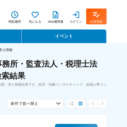
閲覧履歴
気になる
Web履歴書
ログイン
会員登録
イベント
転職イベント・転職セミナー
求人情報
事務所・監査法人・税理士法
転職フェア
検索結果
転職セミナー動画
転職・求人検索結果です。経営・戦略コンサルティング、組織人事コン
。
条件で並べ替え