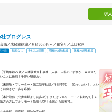
求人
会社プログレス
合職／未経験歓迎／月給30万円～／在宅可／土日祝休
転勤なし
5名以上採用
職種未経験歓迎
業種未経験歓迎
正社員
【平均年齢27歳／未経験歓迎】事務・人事・広報のいずれか ★やりた
いことに挑戦！手厚い研修あり
【未経験・フリーター・第二新卒歓迎／学歴不問】「変わりたい！」とい
う前向きな一歩を応援♪
【本社勤務（北参道駅より徒歩3分）またはフルリモート／転勤なし】※
遠方の方はフルリモート勤務もOK！全国から応募可...
北参道駅、原宿駅、明治神宮前駅