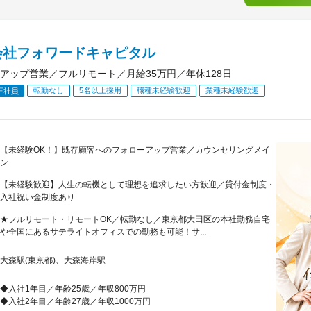
会社フォワードキャピタル
アップ営業／フルリモート／月給35万円／年休128日
転勤なし
5名以上採用
職種未経験歓迎
業種未経験歓迎
正社員
【未経験OK！】既存顧客へのフォローアップ営業／カウンセリングメイ
ン
【未経験歓迎】人生の転機として理想を追求したい方歓迎／貸付金制度・
入社祝い金制度あり
★フルリモート・リモートOK／転勤なし／東京都大田区の本社勤務自宅
や全国にあるサテライトオフィスでの勤務も可能！サ...
大森駅(東京都)、大森海岸駅
◆入社1年目／年齢25歳／年収800万円
◆入社2年目／年齢27歳／年収1000万円