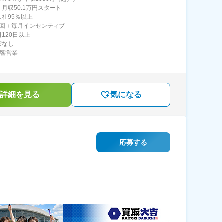
】月収50.1万円スタート
入社95％以上
2回＋毎月インセンティブ
120日以上
ぼなし
反響営業
詳細を見る
気になる
応募する