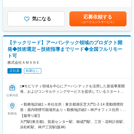
間外労働の残業手当は追加支給＜月給＞500,000円～666,700円
■業務詳細：
（一律手当を含む）＜昇給有無＞有＜残業手当＞有＜給与補足＞※
ビジネス視点、アナリティクスのスキルを両輪で磨いた後は、ご
交通事業者や自動車業界関連のクライアントに対し、システム構
経験・スキル等を考慮した上で決定いたします。■昇給：年1回／
自身の適性や希望に応じた多様なキャリアパスがございます。た
応募依頼する
築の要件定義・プロジェクト進行管理を含めたシステム導入支援
気になる
人事評価制度による■決算賞与：業績による■その他寸志などあり
とえばビジネス領域でコンサルタントやビジネスプロデューサー
（エージェントサービス）
をお任せいたします。
賃金はあくまでも目安の金額であり、選考を通じて上下する可能
を目指す、アナリティクスチームで分析基盤をデザインしていく
性があります。月給(月額)は固定手当を含めた表記です。
など、ご自身の興味関心ある分野でプロフェッショナルを目指す
◇顧客との折衝を通じた課題の把握と要件定義
ことが可能です。
◇システム導入プロセスの設計およびプロジェクト管理
【テックリード】アーバンテック領域のプロダクト開
◇導入後の運用支援とフィードバックに対する改善
変更の範囲：会社の定める業務
発◆技術選定～技術指導までリード◆全国フルリモー
ト可
■ポジションの特徴：
リーダーとして、マネージャーやエンジニアとコミュニケーショ
株式会社ＡＭＡＮＥ
ンをとりながら、5名程度のチームでプロダクトの導入支援をリー
正社員
転勤なし
ドいただくポジションです。
■クライアント：
□■モビリティ領域を中心にアーバンテックを活用した新規事業開
交通事業者や自動車業界関連の企業を中心に、自治体やインフラ
発、およびコンサルティングサービスを提供しているスタートア
企業等、幅広いクライアントとかかわります。
仕事内容
ップ■□
※基本的に大手のプライム案件です。
＜勤務地詳細1＞本社住所：東京都港区芝大門1-2-14 受動喫煙対
◎大型・新規事業に携わることができる
■プロジェクト例：
策：屋内喫煙可能場所あり＜勤務地詳細2＞神戸オフィス住所：兵
◎クライアントと共にサービスモデルを検討し、システム開発に
勤務地
・モビリティハブの運営・回遊性向上など、モビリティにかかわ
庫県神戸市中央区磯辺通3-1-2 受動喫煙対策：屋内喫煙可能場所あ
【最寄り駅】
取り組むテックリード
る自社サービス開発
り変更の範囲：会社の定める事業所（リモートワーク含む）
大門駅(東京都)、貿易センター駅、御成門駅、三宮・花時計前駅、
・EVの車両データ管理システムの企画～提供（e-mobilog）
浜松町駅、神戸三宮駅(阪神)
■業務概要：
・ロボットタクシーの社会導入支援