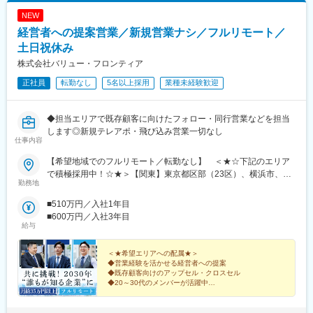
ポーツセンター駅、みつわ台駅、蘇我駅、海浜幕張駅、前原駅、
NEW
船橋日大前駅、柏駅、柏の葉キャンパス駅、新千葉駅、京成稲毛
経営者への提案営業／新規営業ナシ／フルリモート／
駅、新八柱駅、大宮駅(埼玉県)、南浦和駅、さいたま新都心駅、北
浦和駅、浦和駅、和光市駅、西川口駅、東川口駅、朝霞駅、新越
土日祝休み
谷駅、川越駅、蕨駅、志木駅、所沢駅、草加駅、大阪難波駅、淀
株式会社バリュー・フロンティア
屋橋駅、渡辺橋駅、沢ノ町駅、我孫子町駅、平林駅(大阪府)、中ふ
正社員
転勤なし
5名以上採用
業種未経験歓迎
頭駅、西大橋駅、肥後橋駅、阿波座駅、北浜駅(大阪府)、なんば駅
(南海線)、天満橋駅、長堀橋駅、谷町六丁目駅、大阪ビジネスパー
ク駅、心斎橋駅、松屋町駅、堺筋本町駅、門真南駅、矢田駅(大阪
◆担当エリアで既存顧客に向けたフォロー・同行営業などを担当
府)、東部市場前駅、今川駅(大阪府)、中津駅(大阪府・阪急線)、な
します◎新規テレアポ・飛び込み営業一切なし
にわ橋駅、天満駅、中津駅(地下鉄)、中崎町駅、扇町駅(大阪府)、
仕事内容
西梅田駅、大阪梅田駅(阪神線)、矢場町駅、瑞穂区役所駅、日比野
駅(名古屋市営)、伏屋駅、稲永駅、笠寺駅、左京山駅、武蔵小杉
【希望地域でのフルリモート／転勤なし】 ＜★☆下記のエリア
駅、目黒駅、秋葉原駅、新橋駅、東京駅、町田駅、綾瀬駅、大手
で積極採用中！☆★＞【関東】東京都区部（23区）、横浜市、川
勤務地
町駅(東京都)、中野駅(東京都)、大門駅(東京都)、西日暮里駅、五
崎市、さいたま市、相模原市、千葉市【中部】名古屋市、浜松
反田駅、中目黒駅、泉岳寺駅、立川駅、小竹向原駅、二子玉川
市、新潟市【北海道・東北】札幌市、仙台市【中国・九州】広島
■510万円／入社1年目
駅、四ツ谷駅、あざみ野駅、湘南台駅、天王洲アイル駅、日吉駅
市、岡山市、福岡市、北九州市、熊本市◎上記のエリアに通える
■600万円／入社3年目
(神奈川県)、溝の口駅、長津田駅、登戸駅、戸塚駅、海老名駅(相
方は大歓迎です！＝＝＝日本全国希望エリアへの配属です。テレ
給与
模線)、大和駅(神奈川県)、菊名駅、大船駅、橋本駅(神奈川県)、上
ワークでの業務＋対面商談（直行直帰）が基本となります。商談
大岡駅、中央林間駅、川崎駅、千葉駅、新松戸駅、浦安駅(千葉
はオンラインで実施するケースもございます。必要な際はカーシ
＜★希望エリアへの配属★＞
県)、北習志野駅、京成船橋駅、新浦安駅、新鎌ケ谷駅、市川駅、
ェアサービス（タイムズカー）も利用いただけます。※業務に必要
◆営業経験を活かせる経営者への提案
舞浜駅、南流山駅、本八幡駅(都営線)、船橋駅、西船橋駅、久喜
◆既存顧客向けのアップセル・クロスセル
な機材などは会社が支給します※居住地以外での勤務をご希望の方
◆20～30代のメンバーが活躍中
駅、川口駅、南越谷駅、天下茶屋駅、伏見駅(愛知県)、栄駅(愛知
は選考時にご相談ください＝＝＝■配属エリアによっては大阪の本
◆在宅＋商談のハイブリッド勤務
県)、東梅田駅、阿倍野駅(阪堺線)、今宮戎駅、鶴橋駅、京橋駅(大
社で研修や業務を行う場合もあります。※月に1回本社での社内会
◆月給35万円＋インセンティブを支給
阪府)、南方駅(大阪府)、上小田井駅、上飯田駅、鶴舞駅、藤が丘
議を実施【本社】：大阪府大阪市東淀川区東中島2-9-15 日大和生
◎事業拡大に向けた全国での増員募集！