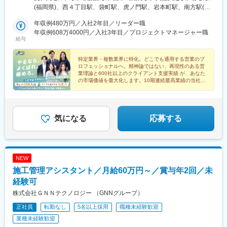
都千代田区神田和泉町1-7-2 S-Glanzビル4階受動喫煙対策：あり
(福岡県)、西４丁目駅、袋町駅、虎ノ門駅、岩本町駅、南方駅(大
研修の流れ（一例）
（敷地内禁煙）◯札幌営業所北海道札幌市中央区南一条西4-5-1 札
阪府)、栄町駅(愛知県)、薬院大通駅、大通駅、本通駅、神谷町
・データベースを扱うためのSQL
幌大手町ビル5階受動喫煙対策：あり（敷地内禁煙）◯名古屋営業
年収例480万円／入社2年目／リーダー職
駅、末広町駅(東京都)、新大阪駅、栄駅(愛知県)、西鉄福岡駅、狸
・データの取り扱い方法
所愛知県名古屋市東区泉1-15-14 アルピニストビル6階受動喫煙対
年収例608万4000円／入社3年目／プロジェクトマネージャー職
小路駅、中電前駅
・データの読み解き方
給与
策：あり（屋内原則禁煙 / 屋外に喫煙場所あり）◯大阪営業所大
・BIツール（Tableau）を活用したデータの可視化 等
阪府大阪市淀川区西中島5-11-9 新大阪中里ビル3階受動喫煙対
策：あり（屋内禁煙 / 喫煙専用室設置あり)◯広島営業所広島県広
特定業界・複数業界に特化。どこでも通用する営業のプ
■チーム内コミュニケーションについて
ロフェッショナルへ。精神論ではない、再現性のある営
島市中区大手町2-8-1 大手町スクエア8階（B）受動喫煙対策：あ
情報交換の場としてチーム内でシェア会を実施しています。直近
業理論と600社以上のクライアント支援実績 が、あなた
り（敷地内禁煙）◯福岡営業所福岡県福岡市中央区大名1-2-23 ビ
の市場価値を最大化します。10期連続最高業績の当社
のプロジェクト内容や、発表者が直近興味がある技術などについ
ジネス・ワンけやき通りビル3階受動喫煙対策：あり（屋内禁煙・
で、本質的な課題解決力を身につけませんか。
て情報交換を行い、相互の業務状況を理解したり、知識を深める
喫煙室設定）
場として活用されています。
気になる
応募する
■配属組織構成
ディレクター含め合計15名、平均年齢は約33歳です。チームリー
ダーは前職化学系メーカーの研究職。その他、理系学部や大学
院、研究開発職出身者が活躍中です。
NEW
施工管理アシスタント／月給60万円～／賞与年2回／未
経験可
株式会社ＧＮＮテクノロジー （GNNグループ）
正社員
転勤なし
5名以上採用
職種未経験歓迎
業種未経験歓迎