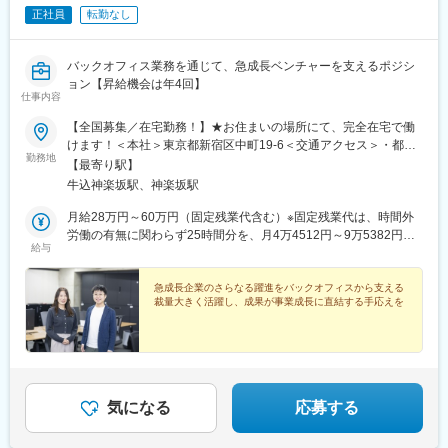
正社員
転勤なし
バックオフィス業務を通じて、急成長ベンチャーを支えるポジシ
ョン【昇給機会は年4回】
仕事内容
【全国募集／在宅勤務！】★お住まいの場所にて、完全在宅で働
けます！＜本社＞東京都新宿区中町19-6＜交通アクセス＞・都営
勤務地
大江戸線「牛込神楽坂駅」より徒歩4分・東京メトロ東西線「神楽
【最寄り駅】
坂駅」より徒歩8分・JR中央線／総武線「飯田橋駅」より徒歩約
牛込神楽坂駅、神楽坂駅
14分※受動喫煙防止対策：屋内禁煙
月給28万円～60万円（固定残業代含む）※固定残業代は、時間外
労働の有無に関わらず25時間分を、月4万4512円～9万5382円支
給与
給※上記を超える時間外労働分は追加で支給
急成長企業のさらなる躍進をバックオフィスから支える
裁量大きく活躍し、成果が事業成長に直結する手応えを
気になる
応募する