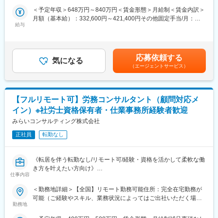
PoCで得られた知見をもとに、実運用レベルのAIシステムやアプ
＜予定年収＞648万円～840万円＜賃金形態＞月給制＜賃金内訳＞
■プロジェクト例：
リケーションを設計・開発いただきます。
月額（基本給）：332,600円～421,400円その他固定手当/月：
・モビリティハブの運営・回遊性向上など、モビリティにかかわ
給与
22,100円固定残業手当/月：125,300円～156,500円（固定残業時
る自社サービス開発
■業務内容
間45時間0分/月）超過した時間外労働の残業手当は追加支給＜月
・EVの車両データ管理システムの企画～提供（e-mobilog）
・生成AI／LLMを活用した業務アプリ・AIエージェントの設計・
給＞480,000円～600,000円（一律手当を含む）＜昇給有無＞有＜
・ロボットタクシーの社会導入支援
開発・運用のリード
残業手当＞有＜給与補足＞※経験・スキル等を考慮した上で決定い
・位置情報を使用した次世代水素プラントの配送効率化システム
応募依頼する
・顧客課題の整理からソリューション設計までを一貫して実施
気になる
たします。※年収には業績賞与（2回）を含みます。・住宅手当：
開発
（エージェントサービス）
・AIモデルの実装・最適化（Python＋Azure環境）
22,100円（全社員一律支給）■昇給：年2回■賞与：有（年2回)
・交通事業者向け自社の電子チケットアプリ開発
・クラウドアーキテクチャ設計とMLOpsパイプラインの構築
※2025年度決算賞与実績あり（等級と業績により変動）賃金はあ
・位置情報を使用したポイント・クーポンアプリ開発
・チームメンバーの技術指導・コードレビュー・品質管理
くまでも目安の金額であり、選考を通じて上下する可能性があり
・社内の技術推進および新規技術の検証（R&D活動）
ます。月給(月額)は固定手当を含めた表記です。
■アーバンテック：
【フルリモート可】労務コンサルタント（顧問対応メ
「都市生活と都市の持続可能性をアップデートする技術」です。
イン）※社労士資格保有者・仕業事務所経験者歓迎
＜業務特徴＞
・プライム案件多数
みらいコンサルティング株式会社
■こんな方にぴったり：
・請負での自社内開発メイン
・大型＆新規プロジェクトに携わりたい方
正社員
転勤なし
・要件定義からテスト、運用まで一気通貫で支援
・社会貢献の高い仕事がしたい方
・会社や事業をともにつくりあげていきたい方
■案件事例
・専門特化するのではなく、幅広くチャレンジしたい方
《転居を伴う転勤なし/リモート可/経験・資格を活かして柔軟な働
【製造業向け製品に関する法規DX化支援】
き方を叶えたい方向け》
法律違反の削減と効率化のために製品に関する法規情報のDXを推
仕事内容
変更の範囲：会社の定める業務
進。法規情報の収集～分類の自動化、貼付するラベル情報のチェ
■業務内容：
＜勤務地詳細＞【全国】リモート勤務可能住所：完全在宅勤務が
ック自動化システムの構築を支援。
・主に労働法にかかわるお客さまからの問い合わせに対し、電話
可能（ご経験やスキル、業務状況によってはご出社いただく場合
やメール、WEB会議などで対応していただきます。
勤務地
がございます） 受動喫煙対策：屋内全面禁煙変更の範囲：会社の
上記以外にも、以下のような事例がございます。
・社内勉強会や定例MTGにも、リモートで参加いただきます。
定める事業所（リモートワーク含む）
・配車アルゴリズムのPoC開発