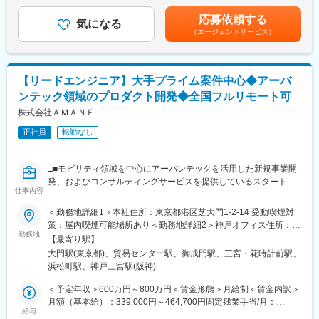
（一律手当を含む）＜昇給有無＞有＜残業手当＞有＜給与補足＞※
ってくださる方を広く歓迎します。
は約70名とコンパクトながら、複数の医療法人の経営改善をリー
オファー年収はご経験・スキルに応じて決定いたします。※リアル
応募依頼する
気になる
ドしています。平均年齢は約35歳で、「世界一のヘルスケアカン
タイムプロモーションという評価制度があり、毎月昇給の機会が
（エージェントサービス）
■業務の流れ：
パニーを創る」というビジョンのもと、医療と経営の両面から地
あります。一般的な半年または1年に1度の機会を待たずとも実績
1．顧客との打合せを通じた課題/ニーズの整理
域医療の持続可能性に挑戦し続けていることが大きな魅力です。
が給与に反映されるため、過去には入社2ヶ月で給与UPを叶えた
2．顧客情報、当社内の過去知見、公開情報等から解決策の仮設提
社員もおります。賃金はあくまでも目安の金額であり、選考を通
示
変更の範囲：会社の定める業務
じて上下する可能性があります。月給(月額)は固定手当を含めた表
【リードエンジニア】大手プライム案件中心◆アーバ
3．顧客の課題/ニーズを具体的なシステム要件や業務要件に落と
記です。
ンテック領域のプロダクト開発◆全国フルリモート可
し込む
4．課題/ニーズに応えるためのデータ分析手法を設計し、データ
株式会社ＡＭＡＮＥ
サイエンティストと協力してデータ分析を進める
正社員
転勤なし
5．顧客の現在の業務プロセス、またセキュリティ/ガバナンス/コ
ンプライアンスなど考慮すべき点をシステム要件や業務要件に反
映する
□■モビリティ領域を中心にアーバンテックを活用した新規事業開
6．開発進捗や品質の管理、テスト計画の策定～実施
発、およびコンサルティングサービスを提供しているスタートア
7．PL/PMの指示にもとづき開発/運用フェーズの課題抽出/改善施
仕事内容
ップ■□
策の立案、プロジェクト計画の策定、見積り作成
＜勤務地詳細1＞本社住所：東京都港区芝大門1-2-14 受動喫煙対
◎大型・新規事業に携わることができる
策：屋内喫煙可能場所あり＜勤務地詳細2＞神戸オフィス住所：兵
■入社後の流れ：
◎クライアント伴走支援に携わることができる
勤務地
庫県神戸市中央区磯辺通3-1-2 受動喫煙対策：屋内喫煙可能場所あ
まずは当社のデータ分析研修を受講いただき、当社ならではの方
【最寄り駅】
り変更の範囲：会社の定める事業所（リモートワーク含む）
法論やSQLの記法等を身につけていただきます。その後は、プロ
大門駅(東京都)、貿易センター駅、御成門駅、三宮・花時計前駅、
■業務概要：
グラミングやテストなどの実務を通じてテクニカルスキルを磨き
浜松町駅、神戸三宮駅(阪神)
当社のさらなる成長を、事業開発の面から推進していただきま
つつ、一方で「ビジネスとつながるテストパターンの検討」「ア
す。
＜予定年収＞600万円～800万円＜賃金形態＞月給制＜賃金内訳＞
ナリティクスとつながるデータ構造の検討」といった、三位一体
アーバンテックを活用した幅広い新規事業の企画、開発、顧客候
月額（基本給）：339,000円～464,700円固定残業手当/月：
の視点ももったエンジニアを目指していただきたいと思っていま
補への提案から、プロジェクト推進までをリードいただきます。
給与
161,000円～202,000円（固定残業時間42時間0分/月）超過した時
す。