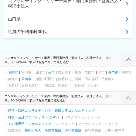
コンサルティング・リサーチ業界・専門事務所・監査法人・
税理士法人
山口県
社員の平均年齢30代
コンサルティング・リサーチ業界・専門事務所・監査法人・税理士法人、山口
県、30代の転職・求人情報をエリアで絞り込む
下関市
宇部市
山口市
萩市
防府市
下松市
岩国市
光市
長門市
柳井市
美祢市
周南市
山陽小野田市
熊毛郡（上関町、田布施町、平生町）
大島郡（周防大島町）
阿武郡（阿武町）
玖珂郡（和木町）
コンサルティング・リサーチ業界・専門事務所・監査法人・税理士法人、山口
県、30代の転職・求人情報を業種で絞り込む
経営・戦略コンサルティング
組織人事コンサルティング
財務・会計アドバイザリー（FAS）
リスクコンサルティング
その他専門コンサルティング
シンクタンク
マーケティング・リサーチ
監査法人
税理士法人
法律事務所
会計事務所
特許事務所・弁理士事務所