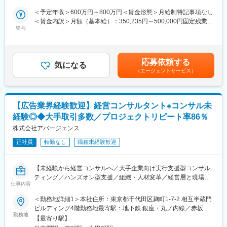
よる）変更の範囲：会社の定める事業所
セスのそれぞれにおいて研修・コーチングを提供し、アジャイル
型コンサルティングをお任せします。
＜予定年収＞600万円～800万円＜賃金形態＞月給制特記事項なし
運用とDX推進に必要な人材のリスキリング・育成にも注力してい
＜賃金内訳＞月額（基本給）：350,235円～500,000円固定残業手
ます。
綺麗な戦略を描いて終わりにするファームではありません。 クラ
給与
当/月：108,099円～160,000円（固定残業時間40時間0分/月）超
イアントの経営戦略に基づき、現場に入り込む「ハンズオン型
過した時間外労働の残業手当は追加支給＜月給＞458,334円～
■当社の特徴：
（常駐スタイル）」で、構造的な課題の特定から解決策の実行・
660,000円（一律手当を含む）＜昇給有無＞有＜残業手当＞有＜
当社はこれまでに300社以上の日本企業の法人営業改革を成功に
定着までを一気通貫で支援します。
給与補足＞上記＋プロジェクト期間中はアサイン手当（5,000円/
導いてきました。その実績としてインサイドセールス市場におい
応募依頼する
気になる
日）支給（例）20日稼働の場合約月10万円／年120万円程度上乗
てトップクラスシェアを維持。
（エージェントサービス）
最大の特徴は、「経営層（戦略）」と「現場（実行）」の間に生
せ■賞与：業績に応じて賃金はあくまでも目安の金額であり、選考
2002年の創業以来、培った実績と知見、最先端のデジタルテクノ
じる乖離を埋めることです。 トップマネジメントを巻き込みなが
を通じて上下する可能性があります。月給(月額)は固定手当を含め
ロジーを活用し、営業部門のパフォーマンス向上と売上拡大の新
ら、現場の管理職（マネージャー）の意識や行動を変革し、組織
た表記です。
しい仕組みを提供しています。
全体のViability（実行能力）を高めることで、再現性のある成果を
【広告業界経験歓迎】経営コンサルタント※コンサル未
生み出します。
経験◎◆大手取引多数／プロジェクトリピート率86％
■業務詳細：
株式会社アバージェンス
プロジェクト期間（数ヶ月～半年程度）は、基本的にクライアン
正社員
転勤なし
職種未経験歓迎
ト先へ常駐し以下のフェーズを推進。
1. 調査・分析・戦略策定（診断フェーズ）
2. 実行支援・行動変容（実行フェーズ）
【未経験から経営コンサルへ／大手企業向け実行支援型コンサル
3. 検証・定着化（定着フェーズ）
ティング／ハンズオン型支援／組織・人材変革／経営層と現場を
仕事内容
つなぐ改革推進／戦略立案～定着まで一気通貫／代表直下で成長
■主なプロジェクトテーマ・ソリューション：
／充実した研修制度／高いプロジェクトリピート率86％】
＜勤務地詳細1＞本社住所：東京都千代田区麹町1-7-2 相互半蔵門
クライアントの課題に合わせて、以下のプログラムを組み合わせ
ビルディング4階勤務地最寄駅：地下鉄 銀座・丸ノ内線／赤坂見
て提供します。
■業務内容：
勤務地
附駅受動喫煙対策：敷地内喫煙可能場所あり＜勤務地詳細2＞常駐
◇成果創出プログラム：
【最寄り駅】
戦略立案から現場への定着までクライアント企業に入り込み、組
先クライアント企業住所：全国 受動喫煙対策：その他（就業地に