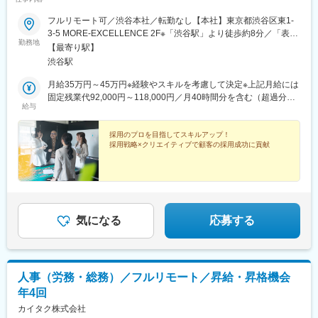
駅、蓮沼駅、二子新地駅、西太子堂駅、千歳船橋駅、神泉駅、代
官山駅、要町駅、東池袋駅、牛田駅(東京都)、府中駅(東京都)、京
フルリモート可／渋谷本社／転勤なし【本社】東京都渋谷区東1-
王多摩川駅、立川駅、京王八王子駅、京王口ステイション駅、高
3-5 MORE-EXCELLENCE 2F※「渋谷駅」より徒歩約8分／「表参
勤務地
島町駅、平沼橋駅、馬車道駅、石川町駅、日ノ出町駅、綱島駅、
道駅」より徒歩約10分
【最寄り駅】
センター南駅、武蔵小杉駅、高津駅(神奈川県)、登戸駅、横須賀
渋谷駅
駅、緑町駅、北茅ケ崎駅、逗子駅、海老名駅(相鉄・小田急)、鶴見
駅、入谷駅(神奈川県)、台場駅、茅場町駅、赤坂見附駅、麻布十番
月給35万円～45万円※経験やスキルを考慮して決定※上記月給には
駅、内幸町駅、東新宿駅、新宿西口駅、下落合駅、御徒町駅、曳
固定残業代92,000円～118,000円／月40時間分を含む（超過分は
給与
舟駅、東京国際クルーズターミナル駅、東京ビッグサイト駅、不
別途支給）
動前駅、表参道駅、代々木公園駅、東池袋四丁目駅、京成関屋
駅、府中本町駅、立川南駅、日本大通り駅、関内駅、八丁畷駅、
採用のプロを目指してスキルアップ！
採用戦略×クリエイティブで顧客の採用成功に貢献
武蔵溝ノ口駅、柳小路駅、お台場海浜公園駅
気になる
応募する
人事（労務・総務）／フルリモート／昇給・昇格機会
年4回
カイタク株式会社