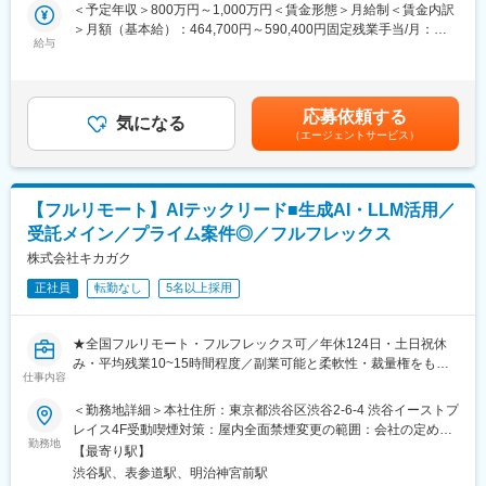
当社のさらなる成長を、事業開発の面から推進していただきま
・位置情報を使用した次世代水素プラントの配送効率化システム
＜予定年収＞800万円～1,000万円＜賃金形態＞月給制＜賃金内訳
す。
開発
＞月額（基本給）：464,700円～590,400円固定残業手当/月：
アーバンテックを活用した幅広い新規事業の企画、開発、顧客候
給与
・交通事業者向け自社の電子チケットアプリ開発
202,000円～242,940円（固定残業時間42時間0分/月）超過した時
補への提案から、プロジェクト推進までをリードいただきます。
・位置情報を使用したポイント・クーポンアプリ開発
間外労働の残業手当は追加支給＜月給＞666,700円～833,340円
（一律手当を含む）＜昇給有無＞有＜残業手当＞有＜給与補足＞※
■業務詳細：
■アーバンテック：
経験・スキル等を考慮した上で決定いたします。■昇給：年1回／
応募依頼する
モビリティ業界やインフラ企業など、主にエンタープライズ向け
気になる
「都市生活と都市の持続可能性をアップデートする技術」です。
人事評価制度による■決算賞与：業績による■その他寸志などあり
（エージェントサービス）
プロジェクトにおいて、技術面からチームをリードしプロジェク
賃金はあくまでも目安の金額であり、選考を通じて上下する可能
トを推進いただきます。
■こんな方にぴったり：
性があります。月給(月額)は固定手当を含めた表記です。
・大型＆新規プロジェクトに携わりたい方
◇プロジェクト全体の技術選定や設計方針の策定
・社会貢献の高い仕事がしたい方
【フルリモート】AIテックリード■生成AI・LLM活用／
◇クライアントニーズやプロジェクト要件に応じた最適なソリュ
・会社や事業を共につくりあげていきたい方
受託メイン／プライム案件◎／フルフレックス
ーションの提案
・専門特化するのではなく、幅広くチャレンジしたい方
◇開発プロセスの進捗管理、課題解決、品質管理
株式会社キカガク
◇メンバーへの技術指導およびコードレビュー
変更の範囲：会社の定める業務
正社員
転勤なし
5名以上採用
■ポジションの特徴：
リードエンジニアとして、マネージャーやエンジニアとコミュニ
★全国フルリモート・フルフレックス可／年休124日・土日祝休
ケーションをとりながら、5名程度のチームでプロダクト開発をリ
み・平均残業10~15時間程度／副業可能と柔軟性・裁量権をもっ
ードいただくポジションです。
仕事内容
て就業が可能です！
★技術選定・アーキテクチャ設計など上流から入り込んだ経験を
＜勤務地詳細＞本社住所：東京都渋谷区渋谷2-6-4 渋谷イーストプ
■クライアント：
することが可能！
レイス4F受動喫煙対策：屋内全面禁煙変更の範囲：会社の定める
交通事業者や自動車業界関連の企業を中心に、自治体やインフラ
勤務地
事業所（リモートワーク含む）
企業等、幅広いクライアントとかかわります。
【最寄り駅】
AX事業部のテックリーダー／テックタレントとして、AI技術の価
※基本的に大手のプライム案件です。
渋谷駅、表参道駅、明治神宮前駅
値を最大化するシステム開発を推進していただきます。