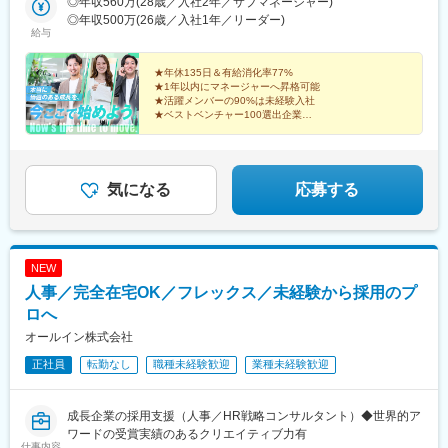
◎年収560万(28歳／入社2年／サブマネージャー)
青海駅(東京都)、豊洲駅、有明駅(東京都)、亀戸駅、木場駅(東京
西４丁目駅、さっぽろ駅、仙台駅(地下鉄)、岡山駅前駅、横川駅
◎年収500万(26歳／入社1年／リーダー)
都)、天王洲アイル駅、立会川駅、大崎広小路駅、自由が丘駅、蒲
給与
(広島県)、白島駅(広島高速交通線)、竹橋駅、御成門駅、新桜台
田駅、流通センター駅、二子玉川駅、三軒茶屋駅、経堂駅、渋谷
駅、梅田駅(地下鉄)、蒲生四丁目駅、天王寺駅前駅、動物園前駅、
駅、明治神宮前駅、原宿駅、恵比寿駅、中野駅(東京都)、荻窪駅、
駅前駅、平安通駅、呉服町駅(福岡県)、香椎宮前駅、三宮駅(神戸
★年休135日＆有給消化率77%
池袋駅、向原駅(東京都)、都電雑司ケ谷駅、赤羽駅、南千住駅、東
市営)、高速神戸駅、西新町駅、信貴山下駅、四宮駅、五条駅(京都
★1年以内にマネージャーへ昇格可能
武練馬駅、光が丘駅、北千住駅、亀有駅、西葛西駅、吉祥寺駅、
★活躍メンバーの90%は未経験入社
市営)、唐橋前駅、狸小路駅、北１２条駅、あおば通駅、西川緑道
井の頭公園駅、三鷹駅、府中競馬正門前駅、調布駅、町田駅、南
★ベストベンチャー100選出企業
公園駅、猿猴橋町駅、横川一丁目駅、城北駅
★完全週休2日制（土日祝）／残業月平均10.1h以下
町田グランベリーパーク駅、豊田駅、国分寺駅、立川北駅、高松
駅(東京都)、昭島駅、八王子駅、南大沢駅、多摩センター駅、京王
よみうりランド駅、武蔵引田駅、新高島駅、横浜駅、元町・中華
街駅、伊勢佐木長者町駅、神奈川駅、新横浜駅、大倉山駅(神奈川
気になる
応募する
県)、新綱島駅、センター北駅、鴨居駅、たまプラーザ駅、長津田
駅、二俣川駅、戸塚駅、上大岡駅、鳥浜駅、緑園都市駅、京急川
崎駅、川崎駅、新丸子駅、溝の口駅、向ケ丘遊園駅、新百合ケ丘
駅、橋本駅(神奈川県)、上溝駅、相模大野駅、汐入駅、横須賀中央
NEW
駅、平塚駅、鎌倉駅、大船駅、藤沢駅、辻堂駅、石上駅、小田原
人事／完全在宅OK／フレックス／未経験から採用のプ
駅、鴨宮駅、茅ケ崎駅、逗子・葉山駅、三崎口駅、秦野駅、倉見
駅、中央林間駅、伊勢原駅、海老名駅(相模線)、相武台前駅、大雄
ロへ
山駅、高座渋谷駅、相模金子駅、湯河原駅、京急鶴見駅、杉田駅
オールイン株式会社
(神奈川県)、本郷台駅、鷺沼駅、古淵駅、京急久里浜駅、湘南台
正社員
転勤なし
職種未経験歓迎
業種未経験歓迎
駅、社家駅、大和駅(神奈川県)、厚木駅、座間駅、かしわ台駅、二
宮駅、番田駅(神奈川県)、東京テレポート駅、牛込神楽坂駅、三越
前駅、溜池山王駅、六本木一丁目駅、汐留駅、新宿御苑前駅、西
成長企業の採用支援（人事／HR戦略コンサルタント）◆世界的ア
新宿駅、西早稲田駅、春日駅(東京都)、上野広小路駅、とうきょう
ワードの受賞実績のあるクリエイティブ力有
スカイツリー駅、国際展示場駅、亀戸水神駅、五反田駅、九品仏
仕事内容