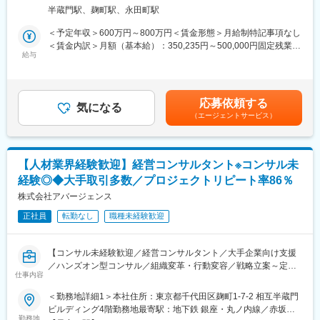
戦略立案から現場への定着までクライアント企業に入り込み、組
先クライアント企業住所：全国 受動喫煙対策：その他（就業地に
づき」を与え、認識と行動を変えることで組織としての実行力を
半蔵門駅、麹町駅、永田町駅
織と人の行動変容を通じて「定量的な成果」を創出する実行支援
よる）変更の範囲：会社の定める事業所
高めます。
型コンサルティングをお任せします。
＜予定年収＞600万円～800万円＜賃金形態＞月給制特記事項なし
◇新規事業創出/戦略立案の支援：
＜賃金内訳＞月額（基本給）：350,235円～500,000円固定残業手
事業の立ち上げ支援だけでなく、「自走するまでの仕組みづく
綺麗な戦略を描いて終わりにするファームではありません。 クラ
給与
当/月：108,099円～160,000円（固定残業時間40時間0分/月）超
り」までサポート。多様な視点から課題に切り込み、市場で勝つ
イアントの経営戦略に基づき、現場に入り込む「ハンズオン型
過した時間外労働の残業手当は追加支給＜月給＞458,334円～
ための事業基盤を構築します。
（常駐スタイル）」で、構造的な課題の特定から解決策の実行・
660,000円（一律手当を含む）＜昇給有無＞有＜残業手当＞有＜
◇実践型研修：
定着までを一気通貫で支援します。
給与補足＞上記＋プロジェクト期間中はアサイン手当（5,000円/
アバージェンスが現場で培った「事業成果を生み出すノウハウ」
応募依頼する
気になる
日）支給（例）20日稼働の場合約月10万円／年120万円程度上乗
を蒸留・構造化した、超実践的な研修を提供します。座学の知識
（エージェントサービス）
最大の特徴は、「経営層（戦略）」と「現場（実行）」の間に生
せ■賞与：業績に応じて賃金はあくまでも目安の金額であり、選考
提供にとどまらず、実際の事業成果に直結するスキル習得を支援
じる乖離を埋めることです。 トップマネジメントを巻き込みなが
を通じて上下する可能性があります。月給(月額)は固定手当を含め
します。
ら、現場の管理職（マネージャー）の意識や行動を変革し、組織
た表記です。
全体のViability（実行能力）を高めることで、再現性のある成果を
■担当エリア・働き方：
【人材業界経験歓迎】経営コンサルタント※コンサル未
生み出します。
・勤務スタイル： ハンズオン型支援のため、クライアント先（企
経験◎◆大手取引多数／プロジェクトリピート率86％
業のオフィスや工場、拠点など）への常駐が基本となります。
■業務詳細：
株式会社アバージェンス
プロジェクト期間（数ヶ月～半年程度）は、基本的にクライアン
変更の範囲：会社の定める業務
正社員
転勤なし
職種未経験歓迎
ト先へ常駐し以下のフェーズを推進。
1. 調査・分析・戦略策定（診断フェーズ）
2. 実行支援・行動変容（実行フェーズ）
【コンサル未経験歓迎／経営コンサルタント／大手企業向け支援
3. 検証・定着化（定着フェーズ）
／ハンズオン型コンサル／組織変革・行動変容／戦略立案～定着
仕事内容
支援／経営層直結／マネジメント力向上／急成長ファーム】
■主なプロジェクトテーマ・ソリューション：
＜勤務地詳細1＞本社住所：東京都千代田区麹町1-7-2 相互半蔵門
クライアントの課題に合わせて、以下のプログラムを組み合わせ
■業務内容：
ビルディング4階勤務地最寄駅：地下鉄 銀座・丸ノ内線／赤坂見
て提供します。
戦略立案から現場への定着までクライアント企業に入り込み、組
勤務地