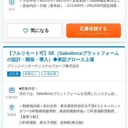
＜予定年収＞400万円～500万円＜賃金形態＞月給制補足事項なし
・Copilotの構築支援
＜賃金内訳＞月額（基本給）：213,000円～260,000円固定残業手
■在宅勤務について：
給与
当/月：49,500円～68,000円（固定残業時間30時間0分/月）超過し
完全在宅での勤務が可能ですが、ご経験やスキル、業務状況によ
※基本的には、PMを含めて2~3名で参画します。
た時間外労働の残業手当は追加支給＜月給＞262,500円～328,000
ってはご出社いただく場合がございます。 また、在宅ではなく各
※顧客要望があれば、受託開発に留まらず、共同開発支援まで行
円（一律手当を含む）＜昇給有無＞有＜残業手当＞有＜給与補足
拠点（札幌、郡山、埼玉、東京、名古屋、大阪、福岡）へ出社で
い、顧客先での技術の内製化も支援します。
＞※給与には30時間分の固定残業代を含む/超過分は全額支給※経
の勤務も可能ですので、お気軽にご希望をお聞かせください。
応募依頼する
気になる
験・能力など考慮の上、決定いたします。■昇給：年1回■賞与：
※完全在宅での勤務は試用期間満了後となりますが、家庭都合によ
（エージェントサービス）
■環境
年2回（2ヶ月×2回）賃金はあくまでも目安の金額であり、選考を
る在宅勤務の調整可能です。
言語：Python（FastAPI, Flask, Streamlitなど）、
通じて上下する可能性があります。月給(月額)は固定手当を含めた
TypeScript（Next.js）
表記です。
■みらいコンサルティングのHRソリューション：
クラウド：Microsoft Azure（App Service, Blob Storage,
【フルリモート可】SE（Salesforceプラットフォーム
人事制度改革、人事業務改善、労務コンプライアンス、組織風土
Functions, Azure OpenAI, Cognitive Services）
改革・意識改革コンサルティング、企業再生・事業再編における
の設計・開発・導入）◆東証グロース上場
データベース：Azure Cosmos DB / PostgreSQL
人事コンサルティング等、「ヒト」にかかわるあらゆる経営課
ブリッジインターナショナルグループ株式会社
インフラ構成管理：Terraform, Azure CLI
題・業務課題について、最善の解決策を提示し、企業の真の成長
開発ツール：GitHub, Notion, Figma, Cursor, VSCode
をサポートしています。
正社員
転勤なし
上場企業
※上場会社の労務管理整備コンサルに関しては、業界トップを誇り
変更の範囲：会社の定める業務
ます。（毎年上場する会社の20%～25％を同社が担当）
■業務内容：
当社では、Salesforceプラットフォームを活用したシステム設
■同社の特徴：
仕事内容
計・開発・運用を担当するシステムエンジニアを募集していま
・各分野の専門家や実務コンサルタントが顧客に合わせたプロジ
す。
ェクトチームを結成し、顧客の経営課題にあらゆる角度から的確
＜勤務地詳細＞本社住所：東京都世田谷区太子堂4-1-1 キャロット
このポジションでは、Salesforceを中心としたクラウドソリュー
なアドバイスを行い、企業のニーズに最適なコンサルティングを
タワー19F勤務地最寄駅：東急田園都市線／三軒茶屋駅受動喫煙
ションの構築や最適化を通じて、ビジネスプロセスの効率化と顧
提供します。
勤務地
対策：屋内全面禁煙
【最寄り駅】
客体験の向上に貢献していただきます。
・チームコンサルティングを主眼に置いて企業支援を行っている
三軒茶屋駅、西太子堂駅、若林駅(東京都)
ため幅広い経験を積むことができます。