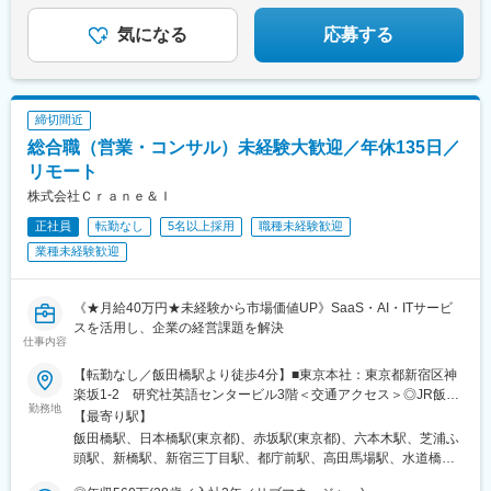
駅(愛知県)、金山駅(愛知県)、流山おおたかの森駅、藤沢駅、富田
ビル9階＜アクセス＞・大阪メトロ御堂筋線「西中島南方」駅から
気になる
応募する
駅(大阪府)、上牧駅(大阪府)、高槻駅、高槻市駅、天王寺駅、新今
徒歩10分・各線「新大阪」駅から徒歩14分
宮駅、本町駅、江坂駅、弁天町駅、西九条駅、千里中央駅(北大阪
急行)、茨木駅、三国ケ丘駅(大阪府)、南森町駅、森ノ宮駅、枚方
市駅、豊橋駅、刈谷駅、星ケ丘駅(愛知県)、高蔵寺駅、ＪＲ難波
駅、中百舌鳥駅、大曽根駅、赤池駅(愛知県)、大阪駅、新大阪駅、
締切間近
北新地駅、大阪阿部野橋駅、近鉄名古屋駅、名鉄名古屋駅、博多
総合職（営業・コンサル）未経験大歓迎／年休135日／
駅、天神駅、福岡空港駅(鉄道)、姪浜駅、西新駅、天神南駅、大橋
リモート
駅(福岡県)、中洲川端駅、千早駅、三ノ宮駅、尼崎駅(東海道本
線)、神戸駅(兵庫県)、姫路駅、新長田駅、明石駅、西宮北口駅、
株式会社Ｃｒａｎｅ＆Ｉ
王寺駅、近鉄奈良駅、学園前駅(奈良県)、大和西大寺駅、生駒駅、
正社員
転勤なし
5名以上採用
職種未経験歓迎
和歌山駅、和歌山市駅、京都駅、京阪山科駅、烏丸駅、草津駅(滋
業種未経験歓迎
賀県)、南草津駅、京阪石山駅、瀬田駅(滋賀県)、竹田駅(京都府)、
大通駅、札幌駅、仙台駅、岡山駅、下関駅、松江駅、鳥取駅、広
島駅、福山駅、横川駅、新白島駅、西条駅(広島県)、西高屋駅、東
《★月給40万円★未経験から市場価値UP》SaaS・AI・ITサービ
広島駅、八本松駅、北参道駅、青井駅、浜松町駅、西日暮里駅(舎
スを活用し、企業の経営課題を解決
人ライナー)、大崎広小路駅、祐天寺駅、江古田駅、二子新地駅、
仕事内容
阿倍野駅(地下鉄)、鴫野駅、西中島南方駅、丸の内駅(愛知県)、小
田井駅、上前津駅、東別院駅、摂津富田駅、新今宮駅前駅、千鳥
【転勤なし／飯田橋駅より徒歩4分】■東京本社：東京都新宿区神
橋駅、千里中央駅(大阪モノレール)、百舌鳥八幡駅、大阪天満宮
楽坂1-2 研究社英語センタービル3階＜交通アクセス＞◎JR飯田
勤務地
駅、玉造駅、宮之阪駅、新豊橋駅、なんば駅(地下鉄)、なかもず
橋駅 西口より徒歩4分◎東京メトロ飯田橋駅 B3出口より徒歩4分※
【最寄り駅】
駅、森下駅(愛知県)、国際センター駅、祇園駅(福岡県)、西鉄福岡
担当プロジェクトにより、将来的にリモートワーク（在宅勤務）
飯田橋駅、日本橋駅(東京都)、赤坂駅(東京都)、六本木駅、芝浦ふ
駅、櫛田神社前駅、西鉄千早駅、三宮駅(神戸新交通)、ハーバーラ
も可能です！
頭駅、新橋駅、新宿三丁目駅、都庁前駅、高田馬場駅、水道橋
ンド駅、山陽姫路駅、西代駅、山陽明石駅、新王寺駅、鳥居前
駅、後楽園駅、上野御徒町駅、浅草駅(ＴＸ)、押上駅、錦糸町駅、
駅、田中口駅、山科駅、四条駅(京都市営)、石山駅、くいな橋駅、