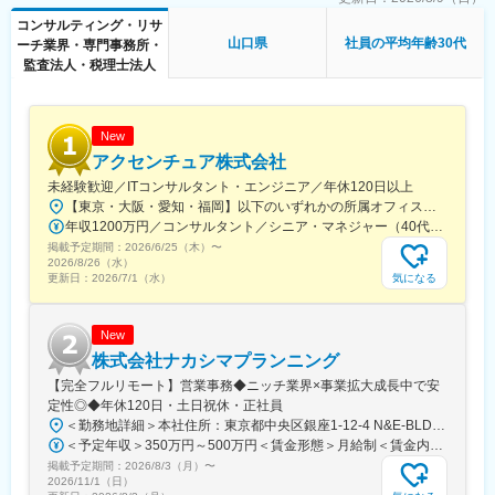
を刷新する「レガシーモダナイゼーション」案件が増加傾向で
コンサルティング・リサ
す。対象が重厚なシステムであろうと『データ』を切り口にシス
山口県
社員の平均年齢30代
ーチ業界・専門事務所・
テムを手に入れるアプローチが可能であること、またDX推進とデ
監査法人・税理士法人
ータ活用を重視するクライアントニーズを背景に、案件の依頼が
増加しています。
■豊富なキャリアパス：
New
プロジェクトマネージャーやテックリードとしての役割を担う
アクセンチュア株式会社
他、プロダクト開発へのキャリアチェンジなど適性や関心に応じ
未経験歓迎／ITコンサルタント・エンジニア／年休120日以上
て柔軟なキャリアを実現可能です。
【東京・大阪・愛知・福岡】以下のいずれかの所属オフィスもしくは各エリアのプロジェクト先 所属オフィス：■赤坂インターシティ■関西オフィス■アクセンチュア・アドバンスト・テクノロジーセンター名古屋■福岡オフィス※詳細は勤務地一覧よりご覧いただけます。※所属オフィスを問わずプロジェクトにより、国内出張、海外出張の可能性があります【魅力ポイント│世界の知恵を活用】世界中のベストプラクティスがデータベースに集約されており、数多くの事例や社員の知恵を活用できます。日本では前例のない案件でも、世界各国の社員からオンライン・オフライン（海外出張）問わず、気軽にアドバイスを受けることができます。★ この求人のPOINT ★￣￣V￣￣￣￣￣￣￣￣￣＃世界約78万人規模の大手基盤で安定性◎若手から裁量大きく挑戦・成長できる環境＃土日祝休／連続5日以上の休暇取得も可能！／フルフレックス（コアタイムなし）＃コンサル・IT未経験者向けの手厚い研修◎／メンター制度もあるため安心してチャレンジOK！
年収1200万円／コンサルタント／シニア・マネジャー（40代） 年収1000万円／テクノロジーアーキテクト（30代）
■ポジションの特徴：
掲載予定期間：
・最新技術を用いる機会が多く、また幅広い案件に携わることが
2026/6/25（木）
〜
2026/8/26（水）
できるため、自身の知識やスキルの幅を広げることが可能です
気になる
更新日：
2026/7/1（水）
・取組み自体がチャレンジングなため、職階に関わらず新しいア
イデアの提案が求められる場面も多く、裁量を持って業務に取り
組めます
New
・クライアント折衝の機会が多く、エンドユーザーの顔が見える
株式会社ナカシマプランニング
環境で業務に従事できます
【完全フルリモート】営業事務◆ニッチ業界×事業拡大成長中で安
定性◎◆年休120日・土日祝休・正社員
＜勤務地詳細＞本社住所：東京都中央区銀座1-12-4 N&E-BLD.7階受動喫煙対策：屋内全面禁煙変更の範囲：会社の定める事業所
＜予定年収＞350万円～500万円＜賃金形態＞月給制＜賃金内訳＞月額（基本給）：220,000円～270,000円＜月給＞220,000円～270,000円＜昇給有無＞有＜残業手当＞有＜給与補足＞■賞与：あり■昇給：あり賃金はあくまでも目安の金額であり、選考を通じて上下する可能性があります。月給(月額)は固定手当を含めた表記です。
掲載予定期間：
2026/8/3（月）
〜
2026/11/1（日）