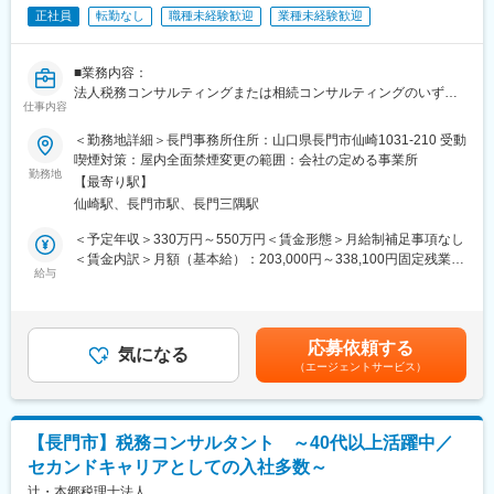
◇各種問い合わせ対応
正社員
転勤なし
職種未経験歓迎
業種未経験歓迎
◇マスコミ、メディア対応、採用業務全般（面接対応、業者対応
等）
■業務内容：
◇人事考課
法人税務コンサルティングまたは相続コンサルティングのいずれ
◇人員配置
仕事内容
かのまたは両方の業務をお願いします。
◇人事労務管理
◇地域医療機関との連携、関係構築
＜勤務地詳細＞長門事務所住所：山口県長門市仙崎1031-210 受動
法人向け税務コンサルティング
喫煙対策：屋内全面禁煙変更の範囲：会社の定める事業所
・法人顧問業務（月次・決算・申告書作成など）
■担当予定のクリニックについて：
勤務地
【最寄り駅】
・税に関する課題や現状のヒアリング
岩国市で地域医療を担う、患者一人ひとりと向き合うかかりつけ
仙崎駅、長門市駅、長門三隅駅
・財務諸表の精査による、適用可能な税法・規制の確認
クリニックです。院長と二人三脚でクリニックをより良くしてい
・節税対策やリスク回避の方法など税務戦略の策定
ただける方を求めており、あなたの提案が直接経営に反映される
＜予定年収＞330万円～550万円＜賃金形態＞月給制補足事項なし
・税務当局の調査への対応、コンプライアンスの維持 など
環境です。転勤なし・地域密着のため、腰を据えて働きたい方や
＜賃金内訳＞月額（基本給）：203,000円～338,100円固定残業手
・法人オーナーへ向けた辻本郷のグループソリューション提案
U・Iターンの方にも最適です。
給与
当/月：33,000円～54,900円（固定残業時間20時間0分/月）超過し
（保険・不動産・М＆A・ITソフト提案） など
た時間外労働の残業手当は追加支給＜月給＞236,000円～393,000
変更の範囲：会社の定める業務
円（一律手当を含む）＜昇給有無＞有＜残業手当＞有＜給与補足
相続コンサルティング
＞※給与詳細は資格、経験・前職等を考慮の上同社規定により決定
応募依頼する
・相続税申告または手続き代行業務
気になる
■昇給：原則年1回■賞与：年2回■インセンティブ制度あり※管理監
（エージェントサービス）
・相続人とのヒアリングを通じた、最適な相続方法の提案
督者として採用となった場合は固定残業の支給はありません。賃
・不動産や金融資産などの相続財産についての調査・評価
金はあくまでも目安の金額であり、選考を通じて上下する可能性
・新規顧客に向けた相続コンサル業務
があります。月給(月額)は固定手当を含めた表記です。
・新規顧客に向けた事業承継コンサル業務
【長門市】税務コンサルタント ～40代以上活躍中／
・法人オーナーへ向けた辻本郷のグループソリューション提案
セカンドキャリアとしての入社多数～
（保険・不動産・М＆A・ITソフト提案） など
辻・本郷税理士法人