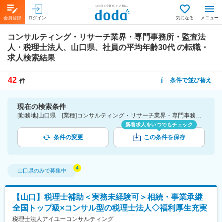
会員登録
ログイン
気になる
メニュー
コンサルティング・リサーチ業界・専門事務所・監査法
人・税理士法人、山口県、社員の平均年齢30代
の転職・
求人検索結果
42
条件で並び替え
件
現在の検索条件
[勤務地]山口県 [業種]コンサルティング・リサーチ業界・専門事務所・監査法人・税理士法人 [詳細条件](社員の平均年齢)30代
新着求人をいつでもチェック
条件の変更
この条件を保存
山口県
のみで募集中
【山口】税理士補助＜実務未経験可＞相続・事業承継
全国トップ級×コンサル型の税理士法人◇福利厚生充実
税理士法人アイユーコンサルティング