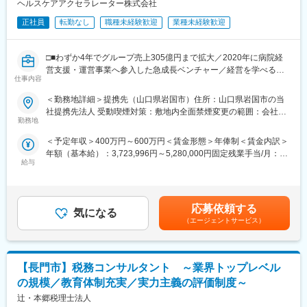
きやすい環境です。
ヘルスケアアクセラレーター株式会社
◇自分の考えを素直に言いやすい、ベンチャーマインド溢れる社
正社員
転勤なし
職種未経験歓迎
業種未経験歓迎
風です。
◇有給取得率は90%以上です。税理士資格取得を目指す方には特
別休暇が付与されます。事務所で経験を積みながら勉強の時間も
□■わずか4年でグループ売上305億円まで拡大／2020年に病院経
確保できる環境があります。
営支援・運営事業へ参入した急成長ベンチャー／経営を学べる環
◇大税理士法人出身の経験豊富な税理士が所属しており、成長に
仕事内容
境／社会貢献性◎■□
向けた的確なアドバイスのもと、業務を行うことが可能です。
＜勤務地詳細＞提携先（山口県岩国市）住所：山口県岩国市の当
～「地域医療を支えたい方」「新分野にチャレンジしたい方」に
社提携先法人 受動喫煙対策：敷地内全面禁煙変更の範囲：会社の
■組織について：
おすすめ～
勤務地
定める事業所（リモートワーク含む）
東京、福岡を中心に15拠点展開しており、グループ全体含め180
名体制（山口勤務3名）となります。
＜予定年収＞400万円～600万円＜賃金形態＞年俸制＜賃金内訳＞
■業務内容：
年額（基本給）：3,723,996円～5,280,000円固定残業手当/月：
クリニックの事務長をお任せします。事業承継後の医療法人の経
■当社について：
給与
62,234円～93,349円（固定残業時間42時間0分/月）超過した時間
営管理・経営改善を担います。
当社は「中堅・中小・ベンチャー企業の成長支援を通して、日本
外労働の残業手当は追加支給＜月額＞372,567円～533,349円（12
のミライを創る」ことをビジョンに掲げ、税務会計を中心にお客
分割）（一律手当を含む）＜昇給有無＞有＜残業手当＞有＜給与
■具体的には：
様をサポートする総合コンサルティングファームを目指していま
補足＞予定年収はあくまでも目安の金額であり、選考を通じて上
◇施設全体の管理
応募依頼する
す。
気になる
下する可能性があります。■インセンティブ：年1回（業績連動）
◇経営企画の立案、実行
（エージェントサービス）
総合コンサルティングファームならではの特徴として、「相続・
■更改（不定期）賃金はあくまでも目安の金額であり、選考を通じ
◇経営者との折衝、会議
事業承継・税務顧問・医業支援・未来会計・財務コンサルティン
て上下する可能性があります。月給(月額)は固定手当を含めた表記
◇経営者からの特命事項の実行
グ」など様々な分野でのキャリア形成が可能です。
です。
◇各部門との連携、指示、統括
【長門市】税務コンサルタント ～業界トップレベル
◇医局対応（医師マネジメント）
変更の範囲：会社の定める業務
◇大学医局関連対応
の規模／教育体制充実／実力主義の評価制度～
◇業績管理
辻・本郷税理士法人
◇行政対応、監査対応、苦情、クレーム対応