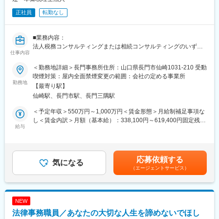
上記の中から、経験や希望を考慮してお任せできるところから業
正社員
転勤なし
務をお願いいたします。
■特徴：
■業務内容：
＜チーム連携＞
法人税務コンサルティングまたは相続コンサルティングのいずれ
税務に関わる様々な分野のエキスパートが集結し、案件によって
仕事内容
かのまたは両方の業務をお願いします。
は、
＜勤務地詳細＞長門事務所住所：山口県長門市仙崎1031-210 受動
チームを組んで業務を進めることもあります。チーム連携を通じ
法人向け税務コンサルティング
喫煙対策：屋内全面禁煙変更の範囲：会社の定める事業所
て、他のエキスパートによる協力と刺激を受けながら自身の専門
・法人顧問業務（月次・決算・申告書作成など）
勤務地
スキルを磨くことが出来る環境です。
【最寄り駅】
・税に関する課題や現状のヒアリング
仙崎駅、長門市駅、長門三隅駅
・財務諸表の精査による、適用可能な税法・規制の確認
＜広範囲な取り扱い業務＞
・節税対策やリスク回避の方法など税務戦略の策定
＜予定年収＞550万円～1,000万円＜賃金形態＞月給制補足事項な
中小企業が主な顧問先になりますが、医療法人、公益法人、社会
・税務当局の調査への対応、コンプライアンスの維持 など
し＜賃金内訳＞月額（基本給）：338,100円～619,400円固定残業
福祉法人、地方公共団体、海外法人、そして個人と、幅広いお客
・法人オーナーへ向けた辻本郷のグループソリューション提案
給与
手当/月：54,900円～100,600円（固定残業時間20時間0分/月）超
様に対して、税務サービスを提供しています。お仕事を通じて、
（保険・不動産・М＆A・ITソフト提案） など
過した時間外労働の残業手当は追加支給＜月給＞393,000円～
幅広い分野での税務・会計業務を経験出来ます。
720,000円（一律手当を含む）＜昇給有無＞有＜残業手当＞有＜
相続コンサルティング
給与補足＞※給与詳細は資格、経験・前職等を考慮の上同社規定に
変更の範囲：会社の定める業務
応募依頼する
・相続税申告または手続き代行業務
気になる
より決定■昇給：原則年1回■賞与：年2回■インセンティブ制度あ
（エージェントサービス）
・相続人とのヒアリングを通じた、最適な相続方法の提案
り※管理監督者として採用となった場合は固定残業の支給はありま
・不動産や金融資産などの相続財産についての調査・評価
せん。賃金はあくまでも目安の金額であり、選考を通じて上下す
・新規顧客に向けた相続コンサル業務
る可能性があります。月給(月額)は固定手当を含めた表記です。
・新規顧客に向けた事業承継コンサル業務
NEW
・法人オーナーへ向けた辻本郷のグループソリューション提案
法律事務職員／あなたの大切な人生を諦めないでほし
（保険・不動産・М＆A・ITソフト提案） など