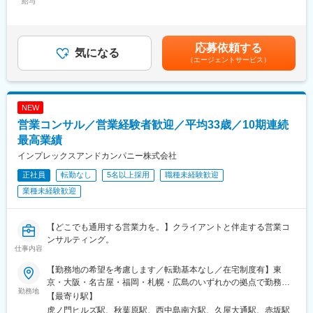
給与
月：80,000円～100,000円（固定残業時間32時間0分/月）超過し
プロジェクトは課題ヒアリング→データの分析・可視化→分析結
た時間外労働の残業手当は追加支給＜月給＞400,000円～500,000
果によるご提案・議論のフローにて進んでいきます。
円（一律手当を含む）＜昇給有無＞有＜残業手当＞有＜給与補足
＞オファー年収はご経験・スキルに応じて決定いたします。リア
応募依頼する
■プロジェクト例（JR西日本様プロジェクト、一例）
気になる
ルタイムプロモーションという評価制度があり、毎月、昇給の機
（エージェントサービス）
（1）鉄道生産性向上
会があります。過去には入社2ヶ月で給与が上がった方もいます。
・CBM(Condition Based Maintenance)への統計学的/機械学習的
賃金はあくまでも目安の金額であり、選考を通じて上下する可能
アプローチの適用
性があります。月給(月額)は固定手当を含めた表記です。
・流動データの可視化と、それに基づく施策の検討
NEW
営業コンサル／営業経験者歓迎／平均33歳／10期連続
（2）マーケティング分野への適用拡大
・山陽新幹線および近畿圏在来線の収益向上に関する共同プロジ
最高業績
ェクト
インプレックスアンドカンパニー株式会社
・Club J-WESTメンバーの利便性向上を目的とする共同プロジェ
正社員
転勤なし
5名以上採用
職種未経験歓迎
クト
・ICOCAデータ分析における共同プロジェクトおよび、共同特許
業種未経験歓迎
出願
■研修制度
【どこでも通用する営業力を。】クライアントと伴走する営業コ
研修では1か月半～2か月の期間にて当社独自の分析方法を習得し
ンサルティング。
仕事内容
ていただくため、分析で使用するSQLというデータベース言語の
習得、データ可視化ツール（tableau）の習得を目指し研修を受け
【勤務地の希望を考慮します／転勤基本なし／在宅制度有】東
ていただきます。
京・大阪・名古屋・福岡・札幌・広島のいずれかの拠点で勤務◯
研修後は疑似プロジェクトにて経験を積んでいただくか、実際の
勤務地
東京本社東京都港区虎ノ門1-23-1 虎ノ門ヒルズ森タワー18階受動
【最寄り駅】
プロジェクトへのアサインとなります。
喫煙対策：あり（屋内禁煙 / 喫煙専用室あり)◯秋葉原営業所東京
虎ノ門ヒルズ駅、秋葉原駅、西中島南方駅、久屋大通駅、赤坂駅