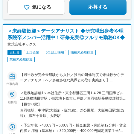
気になる
応募する
＜未経験歓迎＞データアナリスト ◆研究職出身者や理
系院卒メンバー活躍中！研修充実◎フルリモ勤務OK◆
株式会社ギックス
正社員
上場企業
5名以上採用
職種未経験歓迎
業種未経験歓迎
【過半数が完全未経験から入社／独自の研修制度で未経験からデ
ータアナリストへ／多種多様な業界との取引実績あり】
仕事内容
データを活用して企業の業務課題を解決する当社にて、データア
＜勤務地詳細1＞本社住所：東京都港区三田1-4-28 三田国際ビル
ナリストを募集いたします。
11F勤務地最寄駅：都営地下鉄大江戸線／赤羽橋駅受動喫煙対策：
勤務地
屋内全面禁煙＜勤務地詳細2＞大阪オフィス住所：大阪府大阪市北
【最寄り駅】
■業務概要
区大深町6番38号 グラングリーン大阪 北館 JAM BASE 4階
赤羽橋駅、中津駅(大阪府・阪急線)、芝公園駅、大阪梅田駅(阪急
クライアントから受領するデータを分析し、業務課題解決・経営
JAM-STUDIO 404号室勤務地最寄駅：JR線／大阪駅受動喫煙対
線)、麻布十番駅、大阪駅
課題解決に向けたプロジェクトへ参画頂きます。
策：屋内喫煙可能場所あり
本ポジションはアナリスト職として「知りたいことが分かる分
＜予定年収＞480万円～630万円＜賃金形態＞月給制12分割＜賃金
析」「議論するための材料となる分析」「仮説が正しいか検証で
内訳＞月額（基本給）：320,000円～400,000円固定残業手当/
きる分析」を実施していただきます。