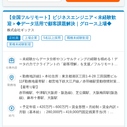
動）■更改（不定期）賃金はあくまでも目安の金額であり、選考を
数のキャリアプランを用意し、様々な研修制度や機会を提供して
・費用最適化：購買データを基にした業者見直しや単価交渉
通じて上下する可能性があります。月給(月額)は固定手当を含めた
います。
・組織・人員運営：人員配置の確認、採用計画整理、現場面談
表記です。
1人でできることには限りがあり、多くの力を結集し大きな成果を
・設備・環境整備：設備不調対応、修繕手配、運営環境の維持
出す、というのが私たちの考え方です。そのためには、チームを
【全国フルリモート】ビジネスエンジニア＜未経験歓
・行政・資金対応：行政への申請・報告、資金繰り把握、金融機
大事にする気持ちや、チームビルディング力を重視しています。
迎＞◆データ活用で顧客課題解決｜グロース上場◆
関との調整
中途入社者も多く在籍しておりそれぞれのバックグラウンドを活
改善は短期で完了するものではなく、数字と現場の声を踏まえ継
株式会社ギックス
かしながら真のプロフェッショナルを目指し成長を続けていくこ
続的に行います。
とが可能です。
正社員
上場企業
5名以上採用
職種未経験歓迎
業種未経験歓迎
■業務の魅力
■働く環境
「数字を見る力」と「多様な相手との調整力」を、病院・介護施
当社では残業時間削減の取組みを行い、成果を上げています。
設という大きな事業単位に生かせます。収益・費用・組織・行政
社員の意識を変えていくところから始まり、業務改善、変形労働
～未経験からデータ分析やコンサルティングの経験を積める！デ
対応を横断して担うため、経営企画と現場実行の両方に関わる点
時間制の導入、ノー残業デーや22時以降の残業不可などを実施し
ータの力でクライアントの「顧客理解」を支援／フルリモート＆
が特長。視座と視野を一気に広げたい方に大きな手応えがありま
ています。
仕事内容
フルフレックスで圧倒的に働きやすい～
す。
＜勤務地詳細1＞本社住所：東京都港区三田1-4-28 三田国際ビル
■募集概要：
■働く環境・教育体制
11F勤務地最寄駅：都営地下鉄大江戸線／赤羽橋駅受動喫煙対策：
「データ」の活用によりクライアントの経営課題・事業課題解決
勤務地
・本部所属は少数精鋭の約70名。20～30代のメンバーを中心に、
屋内全面禁煙＜勤務地詳細2＞大阪オフィス住所：大阪府大阪市北
【最寄り駅】
を支援する当社にて、ビジネスエンジニアを募集いたします。
40～50代も含めエネルギーのある組織です（平均年齢約35歳／
区大深町6番38号 グラングリーン大阪 北館 JAM BASE 4階
赤羽橋駅、中津駅(大阪府・阪急線)、芝公園駅、大阪梅田駅(阪急
2025年4月時点）。
JAM-STUDIO 404号室勤務地最寄駅：JR線／大阪駅受動喫煙対
線)、麻布十番駅、大阪駅
入社時点でデータの専門家でなくとも構いません。顧客との対話
・OJTで案件に入りながら実務を習得（独り立ちは1～3年を想
策：屋内喫煙可能場所あり変更の範囲：会社の定める事業所（リ
を通じて課題とニーズを正しく捉え、当社内に蓄積された事例や
定）
モートワーク含む）
＜予定年収＞420万円～600万円＜賃金形態＞月給制＜賃金内訳＞
優秀なアナリストチームの力を活用しながら全体絵を描いていく
月額（基本給）：280,000円～419,000円固定残業手当/月：
ポジションであり、異業種、エンジニア未経験から入社したメン
給与
■企業魅力
70,000円～106,000円（固定残業時間32時間0分/月）超過した時
バーも多数活躍しています。「データ分析」そのものを目的にす
同社は2019年に医療法人の経営管理事業へ参入し、2025年4月時
間外労働の残業手当は追加支給＜月給＞350,000円～525,000円
るのではなく「データを用いて課題を解決すること」に興味をも
点でグループ売上305億円に到達した急成長企業です。本部組織