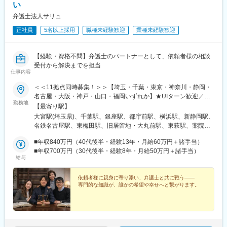
い
上記の中から、経験や希望を考慮してお任せできるところから業
弁護士法人サリュ
務をお願いいたします。
正社員
5名以上採用
職種未経験歓迎
業種未経験歓迎
マネジメント業務(いずれも共通でマネジメント職で採用となった
場合)
【経験・資格不問】弁護士のパートナーとして、依頼者様の相談
・担当ユニットの管理(売上、目標など)
受付から解決までを担当
・メンバーフォロー等
仕事内容
■特徴：
＜＜11拠点同時募集！＞＞【埼玉・千葉・東京・神奈川・静岡・
＜チーム連携＞
名古屋・大阪・神戸・山口・福岡いずれか】★UIターン歓迎／希
勤務地
税務に関わる様々な分野のエキスパートが集結し、案件によって
望を考慮／駅チカ多数■大宮事務所 ┗さいたま市大宮区宮町1丁
【最寄り駅】
は、
目38-1 KDX大宮ビル2階■千葉事務所 ┗千葉市中央区新町1番
大宮駅(埼玉県)、千葉駅、銀座駅、都庁前駅、横浜駅、新静岡駅、
チームを組んで業務を進めることもあります。チーム連携を通じ
地17 JPR千葉ビル9階■銀座事務所 ┗中央区銀座5-1-15 第一
名鉄名古屋駅、東梅田駅、旧居留地・大丸前駅、東萩駅、薬院
て、他のエキスパートによる協力と刺激を受けながら自身の専門
御幸ビル7階■新宿事務所 ┗新宿区西新宿2-7-1 新宿第一生命ビ
駅、日比谷駅、西新宿駅、神奈川駅、静岡駅、国際センター駅、
スキルを磨くことが出来る環境です。
ルディング22階■横浜事務所 ┗横浜市神奈川区鶴屋町2-23-2
■年収840万円（40代後半・経験13年・月給60万円＋諸手当）
なにわ橋駅、三宮・花時計前駅、薬院大通駅、有楽町駅、西新宿
TSプラザビルディング13階■静岡事務所 ┗静岡市葵区追手町2-
■年収700万円（30代後半・経験8年・月給50万円＋諸手当）
五丁目駅、反町駅、日吉町駅、近鉄名古屋駅、大江橋駅、神戸三
給与
＜広範囲な取り扱い業務＞
12 静岡安藤ハザマビル6階■名古屋事務所 ┗名古屋市中村区名
宮駅(阪急・神戸高速)、渡辺通駅
中小企業が主な顧問先になりますが、医療法人、公益法人、社会
駅南1-16-28 EDGE名駅9階■大阪事務所 ┗大阪市北区西天満4-
福祉法人、地方公共団体、海外法人、そして個人と、幅広いお客
8-17 宇治電ビルディング606号■神戸事務所 ┗神戸市中央区浪
依頼者様に親身に寄り添い、弁護士と共に戦う――
専門的な知識が、誰かの希望や幸せへと繋がります。
様に対して、税務サービスを提供しています。お仕事を通じて、
花町59 神戸朝日ビル11階■萩事務所 ┗萩市吉田町64番地2■福
幅広い分野での税務・会計業務を経験出来ます。
岡事務所 ┗福岡市中央区薬院3丁目3番5号 オフィスニューガ
イアLAPIS薬院 4階A号室※勤務地は希望を最大限考慮いたします
変更の範囲：会社の定める業務
が、ご希望に沿えない場合もございます。