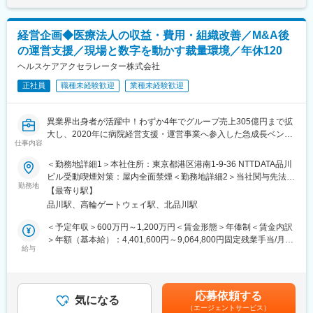
・勘定奉行
・弥生会計
・TKC
経営企画◆医療法人の収益・費用・組織改善／M&A後
・JDL
の運営支援／現場と数字を動かす裁量環境／年休120
※ご利用経験のある会計ソフトは不問、入社後にキャッチアップ可
能です。
ヘルスケアアクセラレーター株式会社
※freee、マネーフォワードのご利用経験がおありだと、ご入社後
正社員
職種未経験歓迎
業種未経験歓迎
により経験を活かしていただけます。
■当社について
異業界出身者が活躍中！わずか4年でグループ売上305億円まで拡
税務・会計だけでなく、人事労務・法務・M&A・相続・事業承継
大し、2020年に病院経営支援・運営事業へ参入した急成長ベンチ
など、6法人による多角的な支援体制の総合力とワンストップサー
仕事内容
ャー
ビスを提供しています。
個人や部門の数字を追う立場から、病院・介護施設といった“事業
＜勤務地詳細1＞本社住所：東京都港区港南1-9-36 NTTDATA品川
医療・福祉・公益法人など、専門領域にも強みを有しています。
そのもの”を変えていく役割へ。ヘルスケアアクセラレーター株式
ビル受動喫煙対策：屋内全面禁煙＜勤務地詳細2＞当社関与先法人
グループで法人約5,100社、個人約4,800名の支援実績を持ちま
会社のオペレーション職は、医療法人の経営管理を担い、収益構
勤務地
（全国）住所：全国 受動喫煙対策：敷地内全面禁煙変更の範囲：
す。
【最寄り駅】
造・コスト・組織・行政対応まで横断的に改善するポジションで
会社の定める事業所
グループ内には、税理士、公認会計士、社会保険労務士をはじめ
品川駅、高輪ゲートウェイ駅、北品川駅
す。法人営業や折衝経験を生かしながら、経営企画寄りのキャリ
とした幅広い士業が在籍しています。様々な課題に対して、スピ
アを目指したい方に適しています。
＜予定年収＞600万円～1,200万円＜賃金形態＞年俸制＜賃金内訳
ーディーなグループ内連携を経て顧客の幅広い課題解決・支援を
＞年額（基本給）：4,401,600円～9,064,800円固定残業手当/月：
実現しています。
■業務内容
給与
133,200円～244,600円（固定残業時間30時間0分/月）超過した時
担当するのは、M&A後にグループへ参画した医療法人の経営管
間外労働の残業手当は追加支給＜月額＞500,000円～1,000,000円
■当社の魅力
理。収益・費用・人員・設備などの現状を把握し、関係者と対話
（12分割）（一律手当を含む）＜昇給有無＞有＜残業手当＞有＜
当グループの社員は、成長願望が強くプロフェッショナルになり
しながら改善を進めます。
給与補足＞予定年収はあくまでも目安の金額であり、選考を通じ
たいと考えている人が非常に多いです。そのため、社員の期待に
応募依頼する
・収益改善：診療報酬・介護報酬の確認、稼働率向上に向けた地
気になる
て上下する可能性があります。■インセンティブ：年1回（業績連
応えるべく、働きがいと働きやすさを両立できる環境を整え、複
（エージェントサービス）
域連携