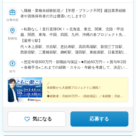
＼職種・業種未経験歓迎／【学歴・ブランク不問】建設業界経験
者や資格保有者の方は優遇いたします◎
仕事内容
＜転勤なし！直行直帰OK！＞北海道、東北、関東、北陸・甲信
越、関西、東海、中国、四国、九州、沖縄の各プロジェクト先★
勤務地
希望勤務地・通勤時間を考慮いたします！★直行直帰OK★U・Iタ
【最寄り駅】
ーン歓迎！住宅手当あり★転居を伴う転勤はありません北海道東
代々木上原駅、渋谷駅、恵比寿駅、高田馬場駅、新宿三丁目駅、
北／青森県・岩手県・宮城県・秋田県・山形県・福島県関東／東
西新宿駅、二重橋前駅、麹町駅、蒲田駅、東銀座駅、日暮里駅(舎
京、神奈川、千葉、埼玉、茨城、栃木、群馬北陸・甲信越／富
人ライナー)、都電雑司ケ谷駅、押上駅、木場駅(東京都)、清澄白
山、石川、福井、新潟県、長野県、山梨県関西／大阪、京都、滋
＜想定年収800万円・前職給与保証＞■月給60万円～＋賞与年2回
河駅、有楽町駅、豊洲駅、南砂町駅、三田駅(東京都)、森下駅(東
賀、兵庫、奈良、和歌山東海／愛知、静岡、三重、岐阜中国・四
＋各種手当※これまでの経験・スキル・年齢を考慮して、決定いた
京都)、高輪台駅、新木場駅、北千住駅、大崎駅、国分寺駅、東京
給与
国／鳥取、島根、岡山、広島、山口、徳島、香川、高知、愛媛九
します※残業代は別途全額支給します。※前職給与保証について：
ビッグサイト駅、亀戸駅、テレコムセンター駅、六本木駅、田町
州／福岡、佐賀、長崎、熊本、大分、宮崎、鹿児島、沖縄＼広島
年齢、経験、能力、適性を考慮して、支給額を決定します。ーー
駅(東京都)、白金高輪駅、高輪ゲートウェイ駅、神谷町駅、外苑前
にてビッグプロジェクト始動！／裁量のあるポジションをお任せ
ーーーーーーーーーーーーーーーーーーーーーーーーーーーーー
／
駅、国立駅、南新宿駅、初台駅、千駄ケ谷駅、曙橋駅、国立競技
未経験から大規模プロジェクトに挑戦！
◎より高待遇をご用意しております。ご希望の方は面接にてお気
ーー■未経験者は月給35万円～＋賞与年2回＋各種手当 ※これま
場駅、四谷三丁目駅、西荻窪駅、富士見ケ丘駅、荻窪駅、神保町
＼
軽にご質問ください。
での経験・スキル・年齢を考慮して、決定いたします※残業代は別
駅、淡路町駅、市ケ谷駅、九段下駅、上野御徒町駅、昭和島駅、
◆経験者：月給60万円～（前給保証）／未経験：月給
途全額支給します。＼勤務地特典！／入社祝い金として別途20万
35万円～
池上駅、糀谷駅、八丁堀駅(東京都)、日本橋駅(東京都)、築地市場
◆完全週休2日制（土日祝休み）＆残業少なめ
円を支給いたします◎
駅、水天宮前駅、新富町駅(東京都)、勝どき駅、京橋駅(東京都)、
◆大規模プロジェクトに参画！あなたの経験を活かせる
新中野駅、京王八王子駅、武蔵五日市駅、西台駅、本蓮沼駅、大
◎
森海岸駅、青物横丁駅、武蔵境駅、三鷹駅、吉祥寺駅、湯島駅、
気になる
応募する
飯田橋駅、鬼子母神前駅、向原駅(東京都)、池袋駅、志茂駅、両国
駅、錦糸町駅、池尻大橋駅、高松駅(東京都)、東武練馬駅、新横浜
駅、横浜駅、桜木町駅、二俣新町駅、松戸新田駅、松飛台駅、ス