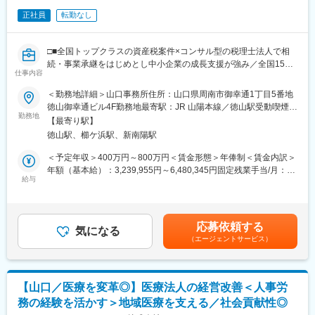
正社員
転勤なし
□■全国トップクラスの資産税案件×コンサル型の税理士法人で相
続・事業承継をはじめとし中小企業の成長支援が強み／全国15拠
仕事内容
点体制180名規模へと事業拡大／離職率は5％以下・働きやすい環
境■□
＜勤務地詳細＞山口事務所住所：山口県周南市御幸通1丁目5番地
徳山御幸通ビル4F勤務地最寄駅：JR 山陽本線／徳山駅受動喫煙対
■業務内容：
勤務地
策：その他（敷地内禁煙（屋外喫煙可能場所あり））変更の範
【最寄り駅】
税理士のサポートとして 中堅、中小、ベンチャー企業の成長支援
囲：会社の定める事業所（リモートワーク含む）
徳山駅、櫛ケ浜駅、新南陽駅
に携わっていただきます。月次決算業務をはじめ、相続税申告、
相続対策、自社株評価などをお任せします。
＜予定年収＞400万円～800万円＜賃金形態＞年俸制＜賃金内訳＞
年額（基本給）：3,239,955円～6,480,345円固定残業手当/月：
■具体的には：
給与
50,670円～101,310円（固定残業時間30時間0分/月）超過した時
◇相続関連…相続税申告・贈与税申告・譲渡税申告・財産評価・
間外労働の残業手当は追加支給＜月額＞266,667円～533,333円
遺産分割協議書作成支援
（15分割）（一律手当を含む）＜昇給有無＞有＜残業手当＞有＜
◇事業承継…株価算定・事業承継対策の立案及び実行支援・組織
給与補足＞※経験やスキルを考慮して決定します。■昇給：年1回
応募依頼する
再編
気になる
（7月）■賞与：年2回（6月、12月）■期末賞与：業績・評価に応
（エージェントサービス）
◇税務顧問など…税務会計顧問・各種申告書作成
じて支給（6月）賃金はあくまでも目安の金額であり、選考を通じ
◇その他コンサルティング…事業計画書作成支援、ミライサイク
て上下する可能性があります。月給(月額)は固定手当を含めた表記
ルなど
です。
【山口／医療を変革◎】医療法人の経営改善＜人事労
■当社の魅力：
務の経験を活かす＞地域医療を支える／社会貢献性◎
◇2024年働きがい認定企業ベスト100選出、離職率も5％以下と働