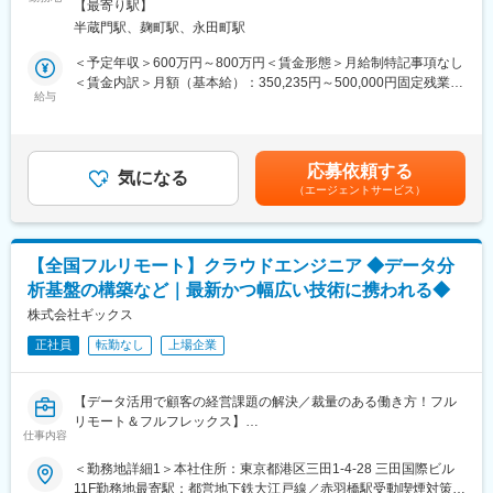
附駅受動喫煙対策：敷地内喫煙可能場所あり＜勤務地詳細2＞常駐
◇成果創出プログラム：
【最寄り駅】
織と人の行動変容を通じて「定量的な成果」を創出する実行支援
先クライアント企業住所：全国 受動喫煙対策：その他（就業地に
営業、製造、経営企画などあらゆる部門において「マネジメント
半蔵門駅、麹町駅、永田町駅
型コンサルティングをお任せします。
よる）変更の範囲：会社の定める事業所
力」を切り口に課題を解決。管理者に対して様々な角度から「気
＜予定年収＞600万円～800万円＜賃金形態＞月給制特記事項なし
づき」を与え、認識と行動を変えることで組織としての実行力を
綺麗な戦略を描いて終わりにするファームではありません。 クラ
＜賃金内訳＞月額（基本給）：350,235円～500,000円固定残業手
高めます。
イアントの経営戦略に基づき、現場に入り込む「ハンズオン型
給与
当/月：108,099円～160,000円（固定残業時間40時間0分/月）超
◇新規事業創出/戦略立案の支援：
（常駐スタイル）」で、構造的な課題の特定から解決策の実行・
過した時間外労働の残業手当は追加支給＜月給＞458,334円～
事業の立ち上げ支援だけでなく、「自走するまでの仕組みづく
定着までを一気通貫で支援します。
660,000円（一律手当を含む）＜昇給有無＞有＜残業手当＞有＜
り」までサポート。多様な視点から課題に切り込み、市場で勝つ
給与補足＞上記＋プロジェクト期間中はアサイン手当（5,000円/
ための事業基盤を構築します。
応募依頼する
最大の特徴は、「経営層（戦略）」と「現場（実行）」の間に生
気になる
日）支給（例）20日稼働の場合約月10万円／年120万円程度上乗
◇実践型研修：
（エージェントサービス）
じる乖離を埋めることです。 トップマネジメントを巻き込みなが
せ■賞与：業績に応じて賃金はあくまでも目安の金額であり、選考
アバージェンスが現場で培った「事業成果を生み出すノウハウ」
ら、現場の管理職（マネージャー）の意識や行動を変革し、組織
を通じて上下する可能性があります。月給(月額)は固定手当を含め
を蒸留・構造化した、超実践的な研修を提供します。座学の知識
全体のViability（実行能力）を高めることで、再現性のある成果を
た表記です。
提供にとどまらず、実際の事業成果に直結するスキル習得を支援
生み出します。
します。
【全国フルリモート】クラウドエンジニア ◆データ分
析基盤の構築など｜最新かつ幅広い技術に携われる◆
■業務詳細：
■担当エリア・働き方：
プロジェクト期間（数ヶ月～半年程度）は、基本的にクライアン
株式会社ギックス
・勤務スタイル： ハンズオン型支援のため、クライアント先（企
ト先へ常駐し以下のフェーズを推進。
業のオフィスや工場、拠点など）への常駐が基本となります。
正社員
転勤なし
上場企業
1. 調査・分析・戦略策定（診断フェーズ）
2. 実行支援・行動変容（実行フェーズ）
変更の範囲：会社の定める業務
3. 検証・定着化（定着フェーズ）
【データ活用で顧客の経営課題の解決／裁量のある働き方！フル
リモート＆フルフレックス】
■主なプロジェクトテーマ・ソリューション：
仕事内容
クライアントの課題に合わせて、以下のプログラムを組み合わせ
■募集背景：
＜勤務地詳細1＞本社住所：東京都港区三田1-4-28 三田国際ビル
て提供します。
当社では「あらゆる判断を、Data-Informedに。」をパーパスに掲
11F勤務地最寄駅：都営地下鉄大江戸線／赤羽橋駅受動喫煙対策：
◇成果創出プログラム：