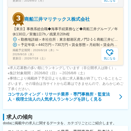
気になる
更新日：
2026/8/3（月）
商船三井マリテックス株式会社
【東京】事務系総合職◆海事手続業務など◆商船三井グループ／年
休130日／実働1日7h／残業月20h程
＜勤務地詳細＞本社住所：東京都港区虎ノ門2-1-1 商船三井ビル勤務地最寄駅：東京メトロ銀座線／虎ノ門駅受動喫煙対策：屋内全面禁煙変更の範囲：会社の定める事業所
＜予定年収＞440万円～730万円＜賃金形態＞月給制＜賃金内訳＞月額（基本給）：291,800円～487,000円＜月給＞291,800円～487,000円＜昇給有無＞有＜残業手当＞有＜給与補足＞※上記想定年収には賞与3ヶ月分を含みます。金額は目安の金額であり、これまでのご経験・スキル・現年収等を総合的に考慮し決定いたします。■昇給：年1回■賞与：3ヶ月分（前年度実績）賃金はあくまでも目安の金額であり、選考を通じて上下する可能性があります。月給(月額)は固定手当を含めた表記です。
掲載予定期間：
2026/6/18（木）
〜
2026/9/16（水）
気になる
更新日：
2026/7/18（土）
※求人応募数の多い順にランキングしています（非公開求人は除く）。
※集計対象期間：2026/8/2（日）～2026/8/8（土）
※事情により掲載終了予定日よりも前に求人募集が終了していることもご
ざいます。その場合は当サイトから応募はできませんので、あらかじめご
了承ください。
コンサルティング・リサーチ業界・専門事務所・監査法
人・税理士法人
の人気求人ランキングを詳しく見る
求人の傾向
dodaに掲載中の求人に関するデータを、カテゴリごとにご紹介します。