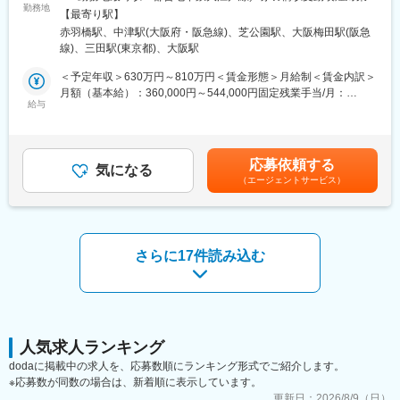
げ、クライアントの課題をデータにより多角的に分析し示唆を提
勤務地
敷地内喫煙可能場所あり＜勤務地詳細2＞大阪オフィス住所：大阪
営業、製造、経営企画などあらゆる部門において「マネジメント
【最寄り駅】
供するコンサルティングや、データを用いた判断を継続的に支援
府大阪市北区大深町6番38号 グラングリーン大阪 北館 JAM
力」を切り口に課題を解決。管理者に対して様々な角度から「気
赤羽橋駅、中津駅(大阪府・阪急線)、芝公園駅、大阪梅田駅(阪急
するデータ処理基盤開発といったサービスを提供しています。
BASE 4階 JAM-STUDIO 404号室勤務地最寄駅：JR線／大阪駅受
づき」を与え、認識と行動を変えることで組織としての実行力を
線)、三田駅(東京都)、大阪駅
動喫煙対策：屋内喫煙可能場所あり
高めます。
2022年3月の上場以降サービスや顧客の拡大フェーズに入ってお
＜予定年収＞630万円～810万円＜賃金形態＞月給制＜賃金内訳＞
◇新規事業創出/戦略立案の支援：
り、既存の大型クライアントに加え、新規クライアントからの引
月額（基本給）：360,000円～544,000円固定残業手当/月：
事業の立ち上げ支援だけでなく、「自走するまでの仕組みづく
き合いを多数頂いています。更なる体制強化のため、DI Platform
給与
90,000円～136,000円（固定残業時間32時間0分/月）超過した時
り」までサポート。多様な視点から課題に切り込み、市場で勝つ
のサービスにおけるクラウドエンジニアを募集いたします。
間外労働の残業手当は追加支給＜月給＞450,000円～680,000円
ための事業基盤を構築します。
（一律手当を含む）＜昇給有無＞有＜残業手当＞有＜給与補足＞
◇実践型研修：
■業務詳細：
ご経験・スキルに応じて決定。賃金はあくまでも目安の金額であ
アバージェンスが現場で培った「事業成果を生み出すノウハウ」
応募依頼する
・データ基盤のシステムアーキテクチャ検討
気になる
り、選考を通じて上下する可能性があります。月給(月額)は固定手
を蒸留・構造化した、超実践的な研修を提供します。座学の知識
（エージェントサービス）
・データの取得/加工方法の検討
当を含めた表記です。
提供にとどまらず、実際の事業成果に直結するスキル習得を支援
・テーブル設計
します。
・データ加工ロジックの実装
・データ処理フローの実装
■担当エリア・働き方：
さらに17件読み込む
・勤務スタイル： ハンズオン型支援のため、クライアント先（企
※アジャイル型開発のため、クライアントの業務改善を継続的に実
業のオフィスや工場、拠点など）への常駐が基本となります。
現するべく仕組みの改善提案・構築・運用をシームレスに行いま
す
変更の範囲：会社の定める業務
■プロジェクトの特徴：
DI Platformサービスではクライアントの新規システム構築や既存
人気求人ランキング
システム刷新など幅広く開発を担っています。特に直近では、大
dodaに掲載中の求人を、応募数順にランキング形式でご紹介します。
企業で長く使われてきた巨大なシステムを対象とし、最新技術や
※応募数が同数の場合は、新着順に表示しています。
新しい設計思想に則って部分ごとに切り出しながらシステム全体
更新日：
2026/8/9（日）