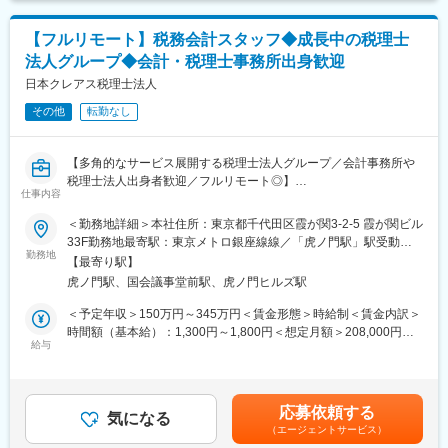
【フルリモート】税務会計スタッフ◆成長中の税理士
法人グループ◆会計・税理士事務所出身歓迎
日本クレアス税理士法人
その他
転勤なし
【多角的なサービス展開する税理士法人グループ／会計事務所や
税理士法人出身者歓迎／フルリモート◎】
仕事内容
■業務概要
＜勤務地詳細＞本社住所：東京都千代田区霞が関3-2-5 霞が関ビル
法人・個人クライアントに対する税務会計業務を中心に実務をご
33F勤務地最寄駅：東京メトロ銀座線線／「虎ノ門駅」駅受動喫
担当いただきます。フルリモート勤務のため、全国どこからでも
勤務地
煙対策：屋内全面禁煙
【最寄り駅】
就業可能です。
虎ノ門駅、国会議事堂前駅、虎ノ門ヒルズ駅
■主な業務内容
＜予定年収＞150万円～345万円＜賃金形態＞時給制＜賃金内訳＞
・月次・年次決算業務
時間額（基本給）：1,300円～1,800円＜想定月額＞208,000円～
・法人税・所得税・消費税等の各種税務申告書作成
給与
288,000円＜昇給有無＞有＜残業手当＞有＜給与補足＞【稼働条
・クライアント資料の確認・整理
件】・週3日以上（原則として平日）・1日8時間程度※業務連絡や
・税務調査対応補助（書面・オンライン中心）
ミーティングは、平日10:00～18:00の間での対応をお願いしてい
使用会計ソフト
ます。賃金はあくまでも目安の金額であり、選考を通じて上下す
応募依頼する
・freee
気になる
る可能性があります。月給(月額)は固定手当を含めた表記です。
（エージェントサービス）
・マネーフォワード