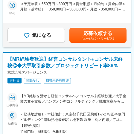
■具体的には：
・スタッフ全員が「全体最適」の視点を持って仕事を行うため、
＜予定年収＞650万円～800万円＜賃金形態＞月給制＜賃金内訳＞
・Salesforceプラットフォームの設計、開発、および導入
コミュニケーションのズレも防ぐことができています。そのため
月額（基本給）：350,000円～500,000円＜月給＞350,000円～
・Salesforceと外部システムとの統合（API、ミドルウェア使用）
チームコンサルティングならではのシナジー効果が生み出せ、顧
給与
500,000円＜昇給有無＞有＜残業手当＞有＜給与補足＞※ご経験・
・ユーザー要件に基づく技術的ソリューションの提案と実装
客満足度も高いです。
年齢等を考慮の上、優遇します。■賞与：年2回（1～6月の評価に
・データ移行およびデータモデリング
対して8月支給、7～12月の評価に対して翌年2月支給）■昇給：年
・マニュアル作成、操作指導
変更の範囲：会社の定める業務
1回賃金はあくまでも目安の金額であり、選考を通じて上下する可
応募依頼する
・定着支援、改善提案
気になる
能性があります。月給(月額)は固定手当を含めた表記です。
（エージェントサービス）
■当ポジションの魅力：
プライムベンダーとしてエンドユーザーとの直接取引を行ってお
り、プロジェクトには提案の上流工程から携われ、導入後の効果
【MR経験者歓迎】経営コンサルタント※コンサル未経
分析・フォローまで幅広く関わるため、エンジニアとしてのスキ
験◎◆大手取引多数／プロジェクトリピート率86％
ルを思う存分高めることができます。また、世界シェアNo.1
CRMのSalesforceをベースにしたシステム開発を行っていますの
株式会社アバージェンス
で、最先端のスキルと経験を積むことができます。
正社員
転勤なし
職種未経験歓迎
■当社について：
当社の事業の核は法人営業改革です。近年、法人営業において、
【MR経験を活かし経営コンサルへ／コンサル未経験歓迎／大手企
人口減少や人材流動化によって従来の「属人的な営業」では成長
業の変革支援／ハンズオン型コンサルティング／戦略立案から実
が難しくなっており、デジタル活用による生産性向上と迅速な市
仕事内容
行定着まで一気通貫／経営層と現場をつなぐ／組織変革のプロへ
場対応が必須になっています。そうした環境下で、わたしたちブ
成長／マネジメント力向上支援／実践型研修充実】
＜勤務地詳細1＞本社住所：東京都千代田区麹町1-7-2 相互半蔵門
リッジは「売上拡大の仕組み化」と「DX人材育成」のサポートを
ビルディング4階勤務地最寄駅：地下鉄 銀座・丸ノ内線／赤坂見
通じて、クライアントのビジネス成長を後押ししています。
■業務内容：
勤務地
附駅受動喫煙対策：敷地内喫煙可能場所あり＜勤務地詳細2＞常駐
・各企業において待ったなしの「DX推進」のための人材育成。営
【最寄り駅】
戦略立案から現場への定着までクライアント企業に入り込み、組
先クライアント企業住所：全国 受動喫煙対策：その他（就業地に
業プロセスをリレーするマーケティング、営業、カスタマーサク
半蔵門駅、麹町駅、永田町駅
織と人の行動変容を通じて「定量的な成果」を創出する実行支援