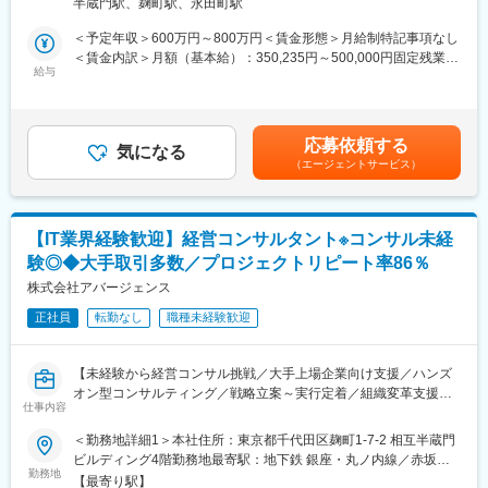
営業、製造、経営企画などあらゆる部門において「マネジメント
半蔵門駅、麹町駅、永田町駅
織と人の行動変容を通じて「定量的な成果」を創出する実行支援
よる）変更の範囲：会社の定める事業所
力」を切り口に課題を解決。管理者に対して様々な角度から「気
型コンサルティングをお任せします。
＜予定年収＞600万円～800万円＜賃金形態＞月給制特記事項なし
づき」を与え、認識と行動を変えることで組織としての実行力を
綺麗な戦略を描いて終わりにするファームではありません。 クラ
＜賃金内訳＞月額（基本給）：350,235円～500,000円固定残業手
高めます。
イアントの経営戦略に基づき、現場に入り込む「ハンズオン型
給与
当/月：108,099円～160,000円（固定残業時間40時間0分/月）超
◇新規事業創出/戦略立案の支援：
（常駐スタイル）」で、構造的な課題の特定から解決策の実行・
過した時間外労働の残業手当は追加支給＜月給＞458,334円～
事業の立ち上げ支援だけでなく、「自走するまでの仕組みづく
定着までを一気通貫で支援します。
660,000円（一律手当を含む）＜昇給有無＞有＜残業手当＞有＜
り」までサポート。多様な視点から課題に切り込み、市場で勝つ
最大の特徴は、「経営層（戦略）」と「現場（実行）」の間に生
給与補足＞上記＋プロジェクト期間中はアサイン手当（5,000円/
ための事業基盤を構築します。
応募依頼する
じる乖離を埋めることです。 トップマネジメントを巻き込みなが
気になる
日）支給（例）20日稼働の場合約月10万円／年120万円程度上乗
◇実践型研修：
（エージェントサービス）
ら、現場の管理職（マネージャー）の意識や行動を変革し、組織
せ■賞与：業績に応じて賃金はあくまでも目安の金額であり、選考
アバージェンスが現場で培った「事業成果を生み出すノウハウ」
全体のViability（実行能力）を高めることで、再現性のある成果を
を通じて上下する可能性があります。月給(月額)は固定手当を含め
を蒸留・構造化した、超実践的な研修を提供します。座学の知識
生み出します。
た表記です。
提供にとどまらず、実際の事業成果に直結するスキル習得を支援
します。
【IT業界経験歓迎】経営コンサルタント※コンサル未経
■業務詳細：
験◎◆大手取引多数／プロジェクトリピート率86％
プロジェクト期間（数ヶ月～半年程度）は、基本的にクライアン
■担当エリア・働き方：
ト先へ常駐し以下のフェーズを推進。
株式会社アバージェンス
・勤務スタイル： ハンズオン型支援のため、クライアント先（企
1. 調査・分析・戦略策定（診断フェーズ）
業のオフィスや工場、拠点など）への常駐が基本となります。
正社員
転勤なし
職種未経験歓迎
2. 実行支援・行動変容（実行フェーズ）
3. 検証・定着化（定着フェーズ）
変更の範囲：会社の定める業務
【未経験から経営コンサル挑戦／大手上場企業向け支援／ハンズ
■主なプロジェクトテーマ・ソリューション：
オン型コンサルティング／戦略立案～実行定着／組織変革支援／
クライアントの課題に合わせて、以下のプログラムを組み合わせ
仕事内容
IT業界経験活かせる／経営層と現場をつなぐ／充実した育成体制
て提供します。
／高い成長環境】
＜勤務地詳細1＞本社住所：東京都千代田区麹町1-7-2 相互半蔵門
◇成果創出プログラム：
ビルディング4階勤務地最寄駅：地下鉄 銀座・丸ノ内線／赤坂見
営業、製造、経営企画などあらゆる部門において「マネジメント
■業務内容：
勤務地
附駅受動喫煙対策：敷地内喫煙可能場所あり＜勤務地詳細2＞常駐
力」を切り口に課題を解決。管理者に対して様々な角度から「気
【最寄り駅】