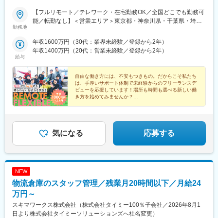
野駅、藤が丘駅(神奈川県)、東戸塚駅、長津田駅、新横浜駅、山手
【フルリモート／テレワーク・在宅勤務OK／全国どこでも勤務可
駅、関屋駅(新潟県)、甲斐住吉駅、渚駅(長野県)、掛川駅、掛川市
能／転勤なし】＜営業エリア＞東京都・神奈川県・千葉県・埼玉
役所前駅、神宮前駅、西春駅、小池駅、荒畑駅、牛久保駅、水口
勤務地
県が中心ですが、営業エリアに関してもあなたの希望に合わせて
駅、瀬田駅(滋賀県)、醍醐駅(京都府)、西院駅(阪急線)、伏見桃山
お任せします。もちろん、オンライン商談も可能です。★自社オ
年収1600万円（30代：業界未経験／登録から2年）
駅、西大路駅、烏丸駅、円町駅、西大橋駅、なんば駅(南海線)、大
フィスは無料で利用できます！フリーランスだから孤独感を感じ
年収1400万円（20代：営業未経験／登録から2年）
阪駅、門真市駅、本町駅、大阪梅田駅(阪急線)、南森町駅、河内国
る…そんな心配はありません！当社ではフリーランス同士の繋が
給与
分駅、樽井駅、森ノ宮駅、ドーム前千代崎駅、玉出駅、少路駅、
りを大切にしています。自社オフィスには常に10名程度のメンバ
蒲生四丁目駅、あびこ駅、柏原駅(大阪府)、千里丘駅、和泉府中
ーがいるので、質問や相談もしやすい環境です。【本社】東京都
自由な働き方には、不安もつきもの。だからこそ私たち
駅、千里中央駅(北大阪急行)、鶴見緑地駅、天王寺駅、三国駅(大
新宿区山吹町348-6 DSDビル5F（利用可能時間／平日9：00～
は、手厚いサポート体制で未経験からのフリーランスデ
阪府)、万博記念公園駅、北巽駅、新大阪駅、枚方公園駅、枚方市
ビューを応援しています！場所も時間も選べる新しい働
18：00）＜アクセス＞東京メトロ有楽町線「江戸川橋駅」から徒
駅、忍ケ丘駅、京橋駅(大阪府)、七道駅、庄内駅(大阪府)、なんば
き方を始めてみませんか？
歩4分【大阪支店】大阪市北区豊崎3-3-7カワイビル5F＜アクセス
★未経験歓迎
駅(地下鉄)、上牧駅(大阪府)、江坂駅、樟葉駅、なかもず駅、鳳
＞大阪メトロ御堂筋線「中津駅」から徒歩5分阪急「梅田駅」かた
☆粗利70％還元
駅、天満橋駅、十三駅、中央市場前駅、三宮・花時計前駅、ひめ
徒歩10分☆契約日から6カ月程度は、自社オフィスに出社するメ
★フルリモート
じ別所駅、道場南口駅、仁川駅、姫路駅、御影駅(兵庫県・阪神
☆フルフレックス
ンバーが多いです。受動喫煙対策：屋内禁煙
線)、岩屋駅(兵庫県)、学園都市駅、芦屋駅(東海道本線)、西明石
気になる
応募する
駅、尼崎センタープール前駅、尼ケ辻駅、球場前駅(岡山県)、児島
駅、佐賀駅、鳥栖駅、西鉄福岡駅、西新駅、博多駅、天神南駅、
大野城駅、安部山公園駅、賀茂駅、羽犬塚駅、千早駅、都府楼南
駅、五郎丸駅、井尻駅、酒殿駅、東比恵駅、中洲川端駅、竹下
NEW
駅、福間駅、遠賀野駅、野芥駅、赤間駅、小倉駅(福岡県)、茶山駅
物流倉庫のスタッフ管理／残業月20時間以下／月給24
(福岡県)、熊西駅、光の森駅、荒尾駅(熊本県)、花畑町駅、長崎駅
(長崎県)、南鹿児島駅、名古屋駅、名鉄名古屋駅
万円～
スキマワークス株式会社（株式会社タイミー100％子会社／2026年8月1
日より株式会社タイミーソリューションズへ社名変更）