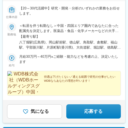
【20～30代活躍中】研究・開発・分析のいずれかの業務をお任せ
します。
仕事内容
＜転居を伴う転勤なし＞中国・四国エリア圏内であなたに合った
配属先を決定します。医薬品・食品・化学メーカーなどの大手企
勤務地
業・地元優良企業や、有名大学、公的研究機関のラボで、ご希望
【最寄り駅】
とご経験を踏まえ、ご活躍いただきます。◆あなたのご希望の職
八丁堀駅(広島県)、岡山駅前駅、徳山駅、鳥取駅、倉敷駅、福山
種、勤務地などをお伺いして配属先を選定します◆現住所、もし
駅、宇部新川駅、片原町駅(香川県)、大街道駅、堀詰駅、徳島駅、
くはご希望の居住地から、転居なしで配属を行います＜配属エリ
胡町駅、田町駅(岡山県)、瓦町駅、長者ケ平駅、はりまや橋駅、眉
ア＞・広島県・岡山県・山口県・鳥取県・島根県・香川県・愛媛
月給30万円～40万円※ご経験・能力などを考慮の上、決定いたし
山ロープウェイ山麓駅、立町駅、新西大寺町筋駅、高松築港駅、
県・高知県・徳島県※自動車通勤OK※受動喫煙対策：屋内禁煙
ます
東雲口駅、大橋通駅
給与
待遇は下げたくない／通える範囲で研究の仕事がしたい
WDBならあなたの理想が叶います！
気になる
応募する