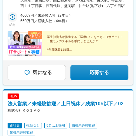
大崎駅、東梅田駅、高松築港駅、さっぽろ駅、佐久駅、帯広駅、
田区、台東区、葛飾区神奈川／横浜市、川崎市埼玉／さいたま市
西１１丁目駅、長苗代駅、盛岡駅、仙台駅(地下鉄)、六丁の目駅、
千葉／千葉市茨城／つくば市、牛久市、水戸市▼東海・北陸岐阜
福田町駅、水戸駅、牛久駅、つくば駅、武蔵浦和駅、東浦和駅、
／大垣市静岡／富士市、静岡市愛知／名古屋市、刈谷市、尾張旭
400万円／未経験入社（2年目）
大宮駅(埼玉県)、与野本町駅、千葉みなと駅、千葉駅、渋谷駅、東
市、安城市三重／津市新潟／新潟市、五泉市▼関西大阪／大阪
550万円／経験入社（4年目）
京駅、虎ノ門ヒルズ駅、高田馬場駅、五反田駅、上野駅、御茶ノ
給与
市、吹田市、高槻市京都／京都市兵庫／尼崎市、神戸市、姫路
水駅、信濃町駅、神田駅(東京都)、池尻大橋駅、馬喰横山駅、初台
市、西宮市奈良／橿原市、奈良市滋賀／草津市和歌山／和歌山市
駅、三越前駅、六本木駅、水道橋駅、成増駅、秋葉原駅、青砥
▼中国・四国広島／広島市岡山／岡山市鳥取／米子市高知／高知
厚生労働省が推進する「医療DX」を支えるITサポート！
駅、中野坂上駅、千石駅、東日本橋駅、京橋駅(東京都)、八幡山
一生モノのスキルを手にしませんか？
市香川／高松市▼九州・沖縄福岡／福岡市、飯塚市、筑紫野市大
駅、半蔵門駅、浜松町駅、二子玉川駅、蒲田駅、用賀駅、新横浜
分／大分市宮崎／宮崎市鹿児島／鹿児島市沖縄／那覇市、うるま
駅、新潟駅、北五泉駅、長岡駅、大垣駅、富士駅、西掛川駅、刈
#年間休日125日
市、宮古島市、石垣市
#完全週休2日制（土日祝休）
谷駅、今池駅(愛知県)、栄駅(愛知県)、平針駅、三郷駅(愛知県)、
#残業月平均5h程度
新栄町駅(愛知県)、伏見駅(愛知県)、近鉄名古屋駅、安城駅、津
#髪色・髪型ネイル自由
駅、南草津駅、北野白梅町駅、烏丸駅、十条駅(京都市営)、高槻
#産休・育休実績多数
駅、天満橋駅、肥後橋駅、長堀橋駅、本町駅、淀屋橋駅、池田駅
#医療福祉業界の知識はそのまま活かせる
気になる
応募する
(大阪府)、梅田駅(地下鉄)、新大阪駅、北浜駅(大阪府)、尼崎駅(東
海道本線)、西宮駅(ＪＲ線)、姫路駅、神戸駅(兵庫県)、尼崎駅(阪
神線)、元町駅(兵庫県)、真菅駅、奈良駅、和歌山港駅、中野東
駅、紙屋町東駅、広電本社前駅、北長瀬駅、岡山駅、高島駅(岡山
NEW
県)、栗林公園駅、栗林駅、三本松口駅、西高須駅、博多駅、中洲
法人営業／未経験歓迎／土日祝休／残業10h以下／02
川端駅、千早駅、赤坂駅(福岡県)、朝倉街道駅、新飯塚駅、大分
駅、牧駅(大分県)、加納駅(宮崎県)、上伊集院駅、工学部前駅、宇
株式会社ＫＯＳＭＯ
宿駅、奥武山公園駅、大崎広小路駅、高松駅(香川県)、札幌駅、中
央区役所前駅、仙台駅、陸前高砂駅、市役所前駅(千葉県)、京成千
正社員
転勤なし
5名以上採用
職種未経験歓迎
葉駅、二重橋前駅、西早稲田駅、稲荷町駅(東京都)、新御茶ノ水
駅、国立競技場駅、新日本橋駅、参宮橋駅、乃木坂駅、後楽園
業種未経験歓迎