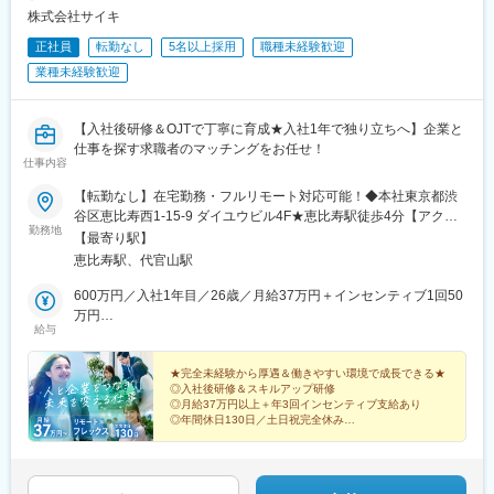
株式会社サイキ
正社員
転勤なし
5名以上採用
職種未経験歓迎
業種未経験歓迎
【入社後研修＆OJTで丁寧に育成★入社1年で独り立ちへ】企業と
仕事を探す求職者のマッチングをお任せ！
仕事内容
【転勤なし】在宅勤務・フルリモート対応可能！◆本社東京都渋
谷区恵比寿西1-15-9 ダイユウビル4F★恵比寿駅徒歩4分【アクセ
勤務地
ス】各線「恵比寿駅」より徒歩4分
【最寄り駅】
恵比寿駅、代官山駅
600万円／入社1年目／26歳／月給37万円＋インセンティブ1回50
万円
給与
900万円／入社2年目／29歳／月給37万円＋インセンティブ1回
120万円
★完全未経験から厚遇＆働きやすい環境で成長できる★
◎入社後研修＆スキルアップ研修
◎月給37万円以上＋年3回インセンティブ支給あり
◎年間休日130日／土日祝完全休み
◎フレックス勤務／週2日～リモート勤務OK
◎残業月10時間未満
◎転勤なし