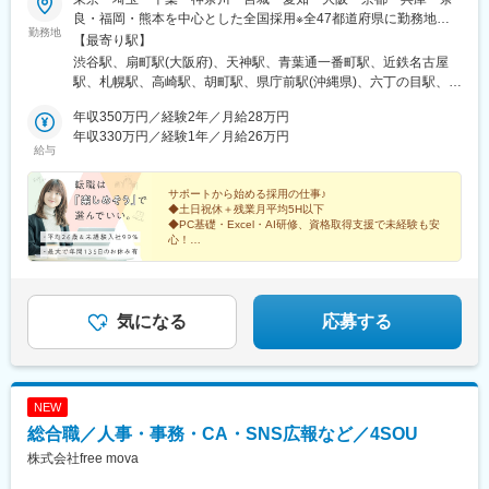
良・福岡・熊本を中心とした全国採用※全47都道府県に勤務地あ
勤務地
り◎勤務地はご希望を最大限考慮します！◎駅チカ案件多数有！
【最寄り駅】
◎希望に沿わない転勤はありません。◎無期雇用派遣での勤務と
渋谷駅、扇町駅(大阪府)、天神駅、青葉通一番町駅、近鉄名古屋
なります。■東京本社東京都渋谷区道玄坂2-25-12 道玄坂通3階3-
駅、札幌駅、高崎駅、胡町駅、県庁前駅(沖縄県)、六丁の目駅、南
1a■大阪支店大阪府大阪市北区南扇町7-17 MF梅田ビル3F■福岡支
仙台駅、新利府駅、小鶴新田駅、佐野市駅、岩宿駅、群馬藤岡
店福岡県福岡市中央区天神4-3-8Zero-Ten Parkミーナ天神8F■仙台
年収350万円／経験2年／月給28万円
駅、井野駅(群馬県)、上州七日市駅、駒形駅、戸田駅(埼玉県)、高
支店宮城県仙台市青葉区一番町3-3-1クラックス仙台 4F■名古屋支
年収330万円／経験1年／月給26万円
坂駅、光が丘駅、上熊谷駅、大宮公園駅、越谷レイクタウン駅、
給与
店愛知県名古屋市中村区名駅3-28-12大名古屋ビルヂング11F＜
上尾駅、杉戸高野台駅、藤の牛島駅、所沢駅、加茂宮駅、蕨駅、
2026年7月に4支店オープン！＞■札幌支店北海道札幌市中央区北4
新座駅、さいたま新都心駅、志木駅、上福岡駅、新狭山駅、鶴瀬
条西4丁目1-7MMS札幌駅前ビル 324■高崎支店群馬県高崎市栄町3
サポートから始める採用の仕事♪
駅、西大宮駅、せんげん台駅、西川口駅、花崎駅、武蔵浦和駅、
◆土日祝休＋残業月平均5H以下
番11号高崎バナーズビル 512■広島支店広島県広島市中区幟町13
南浦和駅、行田市駅、行徳駅、柏駅、千葉中央駅、流山おおたか
◆PC基礎・Excel・AI研修、資格取得支援で未経験も安
－15リージャス新広島 1F・2F■沖縄支店沖縄県那覇市久茂地2-2-
の森駅、下総中山駅、東松戸駅、千葉みなと駅、津田沼駅、北柏
心！
2タイムスビル2F※その他主要都市での支店設立計画中
◆昇給賞与年2回
駅、千葉駅、袖ケ浦駅、南船橋駅、蘇我駅、松戸駅、我孫子駅、
◆育休取得率100％＆育児支援充実
舞浜駅、佐倉駅、幕張豊砂駅、西船橋駅、船橋駅、日野駅(東京
◆20～30代活躍中！未経験入社8割以上
都)、豊洲駅、平和台駅(東京都)、吉祥寺駅、有楽町駅、自由が丘
駅、二子玉川駅、東武練馬駅、外苑前駅、京橋駅(東京都)、赤坂見
気になる
応募する
附駅、品川シーサイド駅、田町駅(東京都)、茅場町駅、池袋駅、東
新宿駅、大井町駅、岩本町駅、日の出駅(東京都)、銀座駅、表参道
駅、板橋駅、大森駅(東京都)、日本橋駅(東京都)、武蔵小山駅、新
宿駅、昭島駅、浜松町駅、志村坂上駅、御成門駅、京成上野駅、
NEW
新宿三丁目駅、亀有駅、武蔵新田駅、東京駅、泉岳寺駅、金町駅
総合職／人事・事務・CA・SNS広報など／4SOU
(東京都)、錦糸町駅、梅島駅、麹町駅、神田駅(東京都)、武蔵小金
井駅、六本木駅、原宿駅、恵比寿駅、東雲駅(東京都)、多摩境駅、
株式会社free mova
三越前駅、明治神宮前駅、半蔵門駅、八丁堀駅(東京都)、多磨駅、