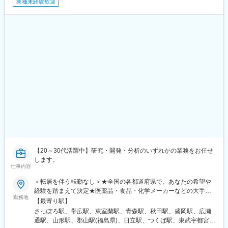
業種未経験歓迎
駅、西大路駅、大久保駅(京都府)、桂川駅(京都府)、京都市役所前
駅、丸太町駅(京都市営)、今出川駅、国際会館駅、新田辺駅、三条
駅(京都府)、長岡天神駅、小倉駅(京都府)、椥辻駅、新祝園駅、東
山駅(京都府)、西京極駅、向日町駅、元町駅(兵庫県)、神戸三宮駅
(阪急・神戸高速)、三ノ宮駅、新神戸駅、西宮北口駅、芦屋駅(東
海道本線)、伊丹駅(阪急線)、西明石駅、今津駅(兵庫県)、甲子園
駅、垂水駅、六甲道駅、板宿駅、武庫之荘駅、名谷駅、立花駅、
加古川駅、西神中央駅、兵庫駅、大宮駅(埼玉県)、和光市駅、蕨
駅、東川口駅、南浦和駅、武蔵浦和駅、さいたま新都心駅、武蔵
小杉駅、新横浜駅、戸塚駅、海老名駅(相模線)、日吉駅(神奈川
県)、浅草駅(ＴＸ)、銀座駅、青山一丁目駅、二子玉川駅、代々木
駅、原宿駅、中野坂上駅、人形町駅、関内駅、菊名駅、桜木町
駅、中央林間駅、大船駅、相模大野駅、東戸塚駅、保土ケ谷駅、
有楽町駅、神田駅(東京都)、日比谷駅、茅場町駅、市ケ谷駅、五反
田駅、中目黒駅、田町駅(東京都)、横須賀中央駅、センター北駅、
上大岡駅、蘇我駅、幕張本郷駅、新松戸駅、新浦安駅、西船橋
【20～30代活躍中】研究・開発・分析のいずれかの業務をお任せ
駅、自由が丘駅、みなとみらい駅、新百合ケ丘駅、柏の葉キャン
します。
パス駅、新八柱駅、行徳駅、新小岩駅、大森駅(東京都)、三鷹駅、
仕事内容
三軒茶屋駅、四ツ谷駅、飯田橋駅、恵比寿駅、大井町駅、大手町
駅(東京都)、浜松町駅、押上駅、新木場駅、表参道駅、大塚駅(東
＜転居を伴う転勤なし＞★全国の各都道府県で、あなたの希望や
京都)、天神駅、小倉駅(福岡県)、久留米駅、大牟田駅、博多駅、
経験を踏まえて決定★医薬品・食品・化学メーカーなどの大手企
勤務地
大津駅、草津駅(滋賀県)、彦根駅、八日市駅、和歌山駅、奈良駅、
業・地元優良企業や、有名大学、公的研究機関のラボで、ご希望
【最寄り駅】
天理駅、高崎駅、宇都宮駅、水戸駅、小山駅、前橋駅、土浦駅、
とご経験を踏まえ、ご活躍いただきます。◆あなたのご希望の職
さっぽろ駅、帯広駅、東室蘭駅、青森駅、秋田駅、盛岡駅、広瀬
つくば駅、佐野駅、札幌駅、函館駅、八戸駅、弘前駅、盛岡駅、
種、勤務地などをお伺いして配属先を選定します。◆現住所、も
通駅、山形駅、郡山駅(福島県)、日立駅、つくば駅、東武宇都宮
花巻駅、仙台駅、多賀城駅、郡山駅(福島県)、福島駅(福島県)、秋
しくはご希望の居住地から、転居なしで配属を行います。＜配属