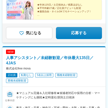
★年休125日／土日祝休み／残業ほぼなし
★平均年齢27歳／正社員デビューも歓迎
★服装自由・ネイルOKでモチベーションアップ！
今も、未来も、自分らしく輝く♪
未経験から事務・人事・広報のキャリアを.:*
気になる
応募する
NEW
人事アシスタント／未経験歓迎／年休最大135日／
4JAS
株式会社free mova
正社員
転勤なし
5名以上採用
職種未経験歓迎
業種未経験歓迎
★マニュアル完備＆入社研修有★候補者対応や採用の分析・マー
ケティングにも挑戦★定時退社/原則土日祝休
仕事内容
東京・埼玉・千葉・神奈川・宮城・愛知・大阪・京都・兵庫・奈