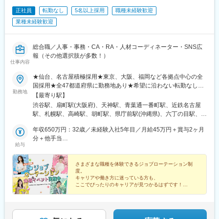
立川駅、飯田橋駅、心斎橋駅、広尾駅、永田町駅、虎ノ門ヒルズ
正社員
転勤なし
5名以上採用
職種未経験歓迎
駅、赤坂駅(東京都)、虎ノ門駅、綾瀬駅、鶴川駅、水天宮前駅、新
橋駅、富士見ケ丘駅、豊田駅、西新井大師西駅、池上駅、羽田空
業種未経験歓迎
港第３ターミナル駅(京急)、八王子駅、神楽坂駅、南砂町駅、志茂
駅、銀座一丁目駅、代々木駅、東池袋駅、田無駅、茅ケ崎駅、辻
堂駅、鳥浜駅、横浜駅、三浦海岸駅、生田駅(神奈川県)、下飯田
総合職／人事・事務・CA・RA・人材コーディネーター・SNS広
駅、相武台前駅、湘南台駅、瀬谷駅、新百合ケ丘駅、センター南
報（その他選択肢が多数！）
仕事内容
駅、倉見駅、川崎駅、海老名駅(相鉄・小田急)、下永谷駅、相模大
野駅、藤が丘駅(神奈川県)、東戸塚駅、長津田駅、新横浜駅、山手
★仙台、名古屋積極採用★東京、大阪、福岡など各拠点中心の全
駅、関屋駅(新潟県)、甲斐住吉駅、渚駅(長野県)、掛川駅、掛川市
国採用★全47都道府県に勤務地あり★希望に沿わない転勤なし
役所前駅、神宮前駅、西春駅、小池駅、荒畑駅、牛久保駅、水口
勤務地
★U・Iターン歓迎・支援あり■東京本社東京都渋谷区道玄坂2-25-
【最寄り駅】
駅、瀬田駅(滋賀県)、醍醐駅(京都府)、西院駅(阪急線)、伏見桃山
12 道玄坂通3階3-1a■大阪支店大阪府大阪市北区南扇町7-17 MF梅
渋谷駅、扇町駅(大阪府)、天神駅、青葉通一番町駅、近鉄名古屋
駅、西大路駅、烏丸駅、円町駅、西大橋駅、なんば駅(南海線)、大
田ビル3F■福岡支店福岡県福岡市中央区天神4-3-8Zero-Ten Parkミ
駅、札幌駅、高崎駅、胡町駅、県庁前駅(沖縄県)、六丁の目駅、南
阪駅、門真市駅、本町駅、大阪梅田駅(阪急線)、南森町駅、河内国
ーナ天神8F■仙台支店宮城県仙台市青葉区一番町3-3-1クラックス
仙台駅、新利府駅、小鶴新田駅、佐野市駅、岩宿駅、群馬藤岡
分駅、樽井駅、森ノ宮駅、ドーム前千代崎駅、玉出駅、少路駅、
仙台 4F■名古屋支店愛知県名古屋市中村区名駅3-28-12大名古屋ビ
年収650万円：32歳／未経験入社5年目／月給45万円＋賞与2ヶ月
駅、井野駅(群馬県)、上州七日市駅、駒形駅、戸田駅(埼玉県)、高
蒲生四丁目駅、あびこ駅、柏原駅(大阪府)、千里丘駅、和泉府中
ルヂング11F＜2026年7月に4支店オープン！＞■札幌支店北海道
分＋他手当
坂駅、光が丘駅、上熊谷駅、大宮公園駅、越谷レイクタウン駅、
駅、千里中央駅(北大阪急行)、鶴見緑地駅、天王寺駅、三国駅(大
給与
札幌市中央区北4条西4丁目1-7MMS札幌駅前ビル 324■高崎支店群
年収500万円：28歳／未経験入社3年目／月給35万円＋賞与1.5ヶ
上尾駅、杉戸高野台駅、藤の牛島駅、所沢駅、加茂宮駅、蕨駅、
阪府)、万博記念公園駅、北巽駅、新大阪駅、枚方公園駅、枚方市
馬県高崎市栄町3番11号高崎バナーズビル 512■広島支店広島県広
月分＋他手当
新座駅、さいたま新都心駅、志木駅、上福岡駅、新狭山駅、鶴瀬
駅、忍ケ丘駅、京橋駅(大阪府)、七道駅、庄内駅(大阪府)、なんば
島市中区幟町13－15リージャス新広島 1F・2F■沖縄支店沖縄県那
さまざまな職種を体験できるジョブローテーション制
駅、西大宮駅、せんげん台駅、西川口駅、花崎駅、武蔵浦和駅、
駅(地下鉄)、上牧駅(大阪府)、江坂駅、樟葉駅、なかもず駅、鳳
度。
覇市久茂地2-2-2タイムスビル2F※その他主要都市での支店設立計
南浦和駅、行田市駅、行徳駅、柏駅、千葉中央駅、流山おおたか
駅、天満橋駅、十三駅、中央市場前駅、三宮・花時計前駅、ひめ
キャリアや働き方に迷っている方も、
画中
の森駅、下総中山駅、東松戸駅、千葉みなと駅、津田沼駅、北柏
ここでぴったりのキャリアが見つかるはずです！
じ別所駅、道場南口駅、仁川駅、姫路駅、御影駅(兵庫県・阪神
駅、千葉駅、袖ケ浦駅、南船橋駅、蘇我駅、松戸駅、我孫子駅、
線)、岩屋駅(兵庫県)、学園都市駅、芦屋駅(東海道本線)、西明石
◆年休最大130日／賞与年2回／残業ほぼなし
舞浜駅、佐倉駅、幕張豊砂駅、西船橋駅、船橋駅、日野駅(東京
駅、尼崎センタープール前駅、尼ケ辻駅、球場前駅(岡山県)、児島
◆ベストベンチャー100選出＆ホワイト企業認定
都)、豊洲駅、平和台駅(東京都)、吉祥寺駅、有楽町駅、自由が丘
◆Z世代活躍中
駅、佐賀駅、鳥栖駅、西鉄福岡駅、西新駅、博多駅、天神南駅、