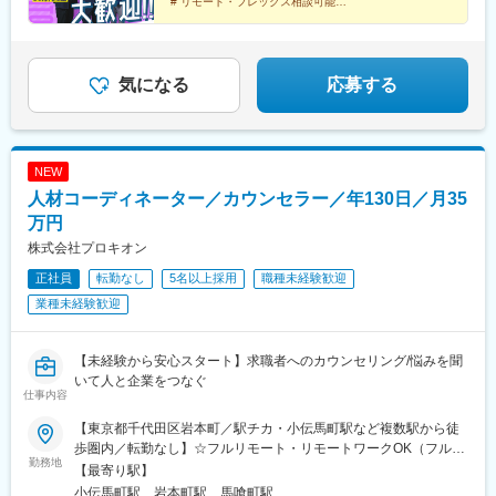
# リモート・フレックス相談可能
+残業代＋インセンティブ※残業代は全額別途支給！！※上記月給
# 半年～1年間の手厚い研修を用意
# 住宅手当・資格取得支援など福利厚生充実
には一律出張手当を含みます。※月給は年齢・経験・能力などを考
慮の上、決定します。＼年収例／年収750万円／33歳 経験8年年
収600万円／32歳 経験4年年収480万円／25歳 経験1年
気になる
応募する
NEW
人材コーディネーター／カウンセラー／年130日／月35
万円
株式会社プロキオン
正社員
転勤なし
5名以上採用
職種未経験歓迎
業種未経験歓迎
【未経験から安心スタート】求職者へのカウンセリング/悩みを聞
いて人と企業をつなぐ
仕事内容
【東京都千代田区岩本町／駅チカ・小伝馬町駅など複数駅から徒
歩圏内／転勤なし】☆フルリモート・リモートワークOK（フルリ
勤務地
モートのため、全国で居住可）本社／東京都千代田区岩本町1-9-
【最寄り駅】
4 岩本町194ビル2階＜アクセス＞東京メトロ日比谷線「小伝馬
小伝馬町駅、岩本町駅、馬喰町駅