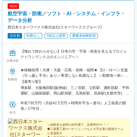
NEW
航空宇宙・防衛／ソフト・AI・システム・インフラ・
データ分析
西日本スターワークス株式会社(スターワークスグループ)
正社員
転勤なし
5名以上採用
業種未経験歓迎
【憧れで終わらせない】日本の空・宇宙・防衛を支えるプロジェ
クトワンランク上のエンジニアへ！
仕事内容
★積極採用！兵庫・大阪・広島・長崎・福岡★ 【U・Iターン支援
（引っ越し手当）あり／希望しない転勤なし】 ＜勤務地一例＞ ・
勤務地
三菱重工グループ └兵庫県 高砂市、神戸市 長崎県 長崎市、諫早
【最寄り駅】
市、岡山県 玉野市 ・川崎重工業 └兵庫県 明石市、神戸市 ・新明
博多駅、大阪梅田駅(阪神線)、三ノ宮駅、立町駅、通町筋駅、平和
和工業 └兵庫県 神戸市東灘区、宝塚市 ・三菱電機グループ └兵庫
通駅、山陽姫路駅、岡山駅前駅、五島町駅、四条駅(京都市営)、福
県 尼崎市、三田市 ・日本製鋼所 └広島市安芸区 ・パナソニック
山駅、草津駅(滋賀県)、伊丹駅(阪急線)、祇園駅(福岡県)、紙屋町
グループ └大阪府 門真市、守口市 、大阪市 ・NECグループ └福
年収730万円（月給42.5万円＋時間外手当＋賞与）人工衛星の開
東駅、熊本城・市役所前駅、小倉駅(福岡県)、姫路駅、岡山駅、大
岡市中央区、早良区 など ＜関西＞大阪府／兵庫県／京都府／滋賀
発／17年目
波止駅、烏丸駅、伊丹駅(福知山線)、櫛田神社前駅、県庁前駅(広
給与
県／奈良県／和歌山県＜中四国＞広島県／岡山県／香川県／愛媛
年収580万円（月給32万円＋時間外手当＋賞与）護衛艦のシステ
島県)、花畑町駅、旦過駅、西川緑道公園駅、出島駅、烏丸御池駅
県／鳥取県／島根県／山口県／徳島県＜九州＞福岡県／熊本県／
ム開発／5年目
長崎県／鹿児島県／宮崎県／佐賀県／大分県※テクニカルセンタ
＼経験者も納得の好待遇で、定着率95％！／
◆三菱重工業やパナソニックなど大手企業の開発チーム
ー・サテライトオフィスあり※マイカー通勤可※受動喫煙対策あ
と直接取引
り：喫煙所あり（屋外）