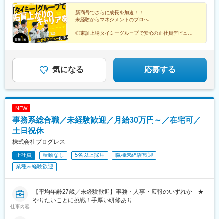
先は、・稼働人数が100人を超える大規模物流倉庫・精密作業が
駅、東京ディズニーシー・ステーション駅、千葉ニュータウン中
求められる製造現場など、さまざま。あなたの経験や希望に応じ
新商号でさらに成長を加速！！
央駅、長後駅、小田急相模原駅、上溝駅、鈴木町駅、愛甲石田
未経験からマネジメントのプロへ
て担当現場をマッチングしています。
駅、社家駅、センター南駅、生麦駅、山手駅、戸部駅、戸塚駅、
杉田駅(神奈川県)、鶴ケ峰駅、かしわ台駅、白岡駅、東松山駅、草
◎東証上場タイミーグループで安心の正社員デビュー
◎未経験でも月給24万9800円～／スピード昇給昇格
加駅、金子駅、ふじみ野駅、越谷レイクタウン駅、上福岡駅、深
◎年間休日120日・服装自由・副業OK
谷駅、新座駅、西大宮駅、原市駅、新所沢駅、三郷中央駅、坂戸
◎メンター制度あり！充実の研修で0から成長
駅(埼玉県)、戸田公園駅、北戸田駅、鷲宮駅、野田市駅、花崎駅、
東浦和駅、大宮駅(埼玉県)、野木駅、ひたち野うしく駅、みらい平
気になる
応募する
駅、足利駅、結城駅、小金井駅、平石駅(栃木県)、篠塚駅、駒形
駅、泉中央駅、槻木駅、東花輪駅、金城ふ頭駅、八田駅(関西本
線)、金山駅(愛知県)、小田井駅、清洲駅、公園西駅、間内駅、東
刈谷駅、坂祝駅、西可児駅、入山瀬駅、藤枝駅、掛川駅、暁学園
NEW
前駅、長尾駅(大阪府)、河内花園駅、石橋阪大前駅、天神橋筋六丁
事務系総合職／未経験歓迎／月給30万円～／在宅可／
目駅、海老江駅、忠岡駅、樽井駅、彩都西駅、武庫川団地前駅、
道場南口駅、妙法寺駅(兵庫県)、東福山駅、名島駅、土井駅、整備
土日祝休
場駅、馬喰町駅、汐留駅、門前仲町駅、東京ディズニーランド・
株式会社プログレス
ステーション駅、花月総持寺駅、平沼橋駅、平津駅、東花園駅、
正社員
転勤なし
5名以上採用
職種未経験歓迎
中崎町駅、野田阪神駅、天空橋駅、東日本橋駅、内幸町駅、リゾ
ートゲートウェイ・ステーション駅、西横浜駅、天満駅、野田駅
業種未経験歓迎
(阪神線)
【平均年齢27歳／未経験歓迎】事務・人事・広報のいずれか ★
やりたいことに挑戦！手厚い研修あり
仕事内容