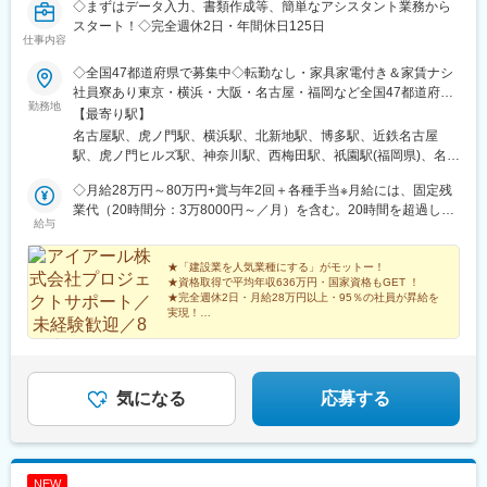
明治神宮前駅、新中野駅、水天宮前駅、日本大通り駅、新日本橋
高松築港駅、東雲口駅、天神南駅、市役所駅(長崎県)、通町筋駅、
◇まずはデータ入力、書類作成等、簡単なアシスタント業務から
駅、大崎広小路駅、祐天寺駅、三田駅(東京都)、センター南駅、京
鹿児島中央駅、美栄橋駅
スタート！◇完全週休2日・年間休日125日
成幕張本郷駅、幸谷駅、市川真間駅、京成西船駅、九品仏駅、八
仕事内容
柱駅、平和島駅、西太子堂駅、麹町駅、水道橋駅、代官山駅、下
◇全国47都道府県で募集中◇転勤なし・家具家電付き＆家賃ナシ
神明駅、大門駅(東京都)、とうきょうスカイツリー駅、大塚駅前
社員寮あり東京・横浜・大阪・名古屋・福岡など全国47都道府県
駅、祇園駅(福岡県)、上栄町駅、新八日市駅、田中口駅、宇都宮駅
勤務地
の【希望のエリア】に配属いたします！◎マイカー通勤OK！直行
【最寄り駅】
東口駅、中央前橋駅、さっぽろ駅、函館駅前駅、あおば通駅、曽
直帰も可能です◎U・Iターン歓迎！家具家電付き＆家賃ナシの社
名古屋駅、虎ノ門駅、横浜駅、北新地駅、博多駅、近鉄名古屋
根田駅、北鉄金沢駅、福井駅、新浜松駅、近鉄名古屋駅、新豊橋
員寮を完備
駅、虎ノ門ヒルズ駅、神奈川駅、西梅田駅、祇園駅(福岡県)、名鉄
駅、岡山駅前駅、高知駅前駅、宮田町駅、高松築港駅、眉山ロー
名古屋駅、霞ケ関駅(東京都)、反町駅、大阪梅田駅(阪神線)、櫛田
プウェイ山麓駅、鹿児島駅前駅、東北沢駅、京成関屋駅、新宿三
◇月給28万円～80万円+賞与年2回＋各種手当※月給には、固定残
神社前駅
丁目駅、都電雑司ケ谷駅、麻布十番駅、京成上野駅、立川南駅、
業代（20時間分：3万8000円～／月）を含む。20時間を超過した
京橋駅(東京都)、東海神駅、栄町駅(千葉県)、汐入駅、高島町駅、
給与
場合は別途残業代を支給施工管理の資格保持者は月給UP！
武蔵溝ノ口駅、河内永和駅、東寺駅、西新町駅、高速神戸駅、末
――――――――――――――――◎1級施工管理技士 L月給38万
広町駅(東京都)、下落合駅、なんば駅(南海線)、天王寺駅前駅、四
円～80万円※固定残業代（20時間分：5.2万円～／月）を含む※超
★「建設業を人気業種にする」がモットー！
宮駅、京成八幡駅、蒲生四丁目駅、北浜駅(大阪府)、動物園前駅、
★資格取得で平均年収636万円・国家資格もGET ！
過分は別途支給◎2級施工管理技士 L月給32万円～80万円※固定残
聖天坂駅、谷町四丁目駅、扇町駅(大阪府)、四天王寺前夕陽ケ丘
★完全週休2日・月給28万円以上・95％の社員が昇給を
業代（20時間分：4.4万円～／月）を含む※超過分は別途支給※経
駅、中之島駅、大正駅(大阪府)、五条駅(京都市営)、桃山御陵前
実現！
験・年齢・エリアを考慮の上、決定いたします≪年収例≫年収
★1週間の入社時研修でたくさんの同期とキャリアスタ
駅、西大路三条駅、伊勢田駅、宝ケ池駅、旧居留地・大丸前駅、
ート！
500万円（Aさん20代）年収700万円（Bさん30代）年収860万円
神戸三宮駅(阪神)、芦屋駅(阪神線)、久寿川駅、六甲駅、新橋駅、
★髪型・服装自由！副業もOK！
（Cさん40代）★130種類の資格手当あり★毎月の資格手当はもち
信濃町駅、北参道駅、浜町駅、伊勢佐木長者町駅、日ノ出町駅、
ろん、取得時にお祝い金も支給中！受験料は会社が負担していま
八丁堀駅(東京都)、高輪台駅、芝公園駅、大森海岸駅、九段下駅、
気になる
応募する
すので、給与を上げたい方はぜひチャレンジしてください！年収
竹橋駅、曳舟駅、巣鴨新田駅、天神南駅、東宿郷駅、北１２条
1000万円プレイヤーも、夢じゃない！
駅、松風町駅、広瀬通駅、電鉄富山駅、七ツ屋駅、新福井駅、第
一通り駅、名鉄名古屋駅、駅前駅、西川緑道公園駅、猿猴橋町
駅、高知橋駅、大手町駅(愛媛県)、桜島桟橋通駅
NEW