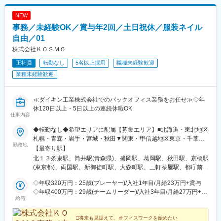
駅、新宿駅、天神橋筋六丁目駅、四ツ橋駅
NEW
事務／未経験OK／賞与年2回／土日祝休／服装ネイル
自由／01
株式会社ＫＯＳＭＯ
正社員
転勤なし
5名以上採用
職種未経験歓迎
業種未経験歓迎
≪ダイキン工業株式会社でのバックオフィス業務をお任せ≫◇年
休120日以上・5日以上の連続休暇OK
仕事内容
◆転勤なし◆希望エリアに配属【募集エリア】■北海道・東北地区
札幌・青森・岩手・宮城・秋田▼関東・甲信越地区東京・千葉・
勤務地
神奈川・栃木・群馬・埼玉・長野・新潟▼東海地区岐阜・愛知・
【最寄り駅】
静岡▼近畿・北陸地区京都・大阪・兵庫・奈良・石川・福井▼中
北１３条東駅、筒井駅(青森県)、盛岡駅、葛岡駅、秋田駅、京橋駅
国・四国地区岡山・鳥取・山口・徳島・香川・愛媛・高知▼九
(東京都)、両国駅、新御徒町駅、大森町駅、三軒茶屋駅、都庁前
州・沖縄地区福岡・佐賀・長崎・熊本・大分・宮崎・鹿児島【詳
駅、練馬駅、八柱駅、横浜駅、東戸塚駅、駅東公園前駅、井野駅
細・交通】◇大阪本社大阪メトロ御堂筋線「心斎橋駅」より徒歩4
◇年収320万円：25歳(プレーヤー)/入社1年目/月給23万円+賞与
(群馬県)、獨協大学前駅、川越駅、大庭駅、新潟駅、笠松駅、東海
分 ◇東京支社JR線「新宿駅」より徒歩12分都営大江戸線「都庁前
◇年収400万円：29歳(チームリーダー)/入社3年目/月給27万円+賞
通駅、若林駅(愛知県)、静岡駅、浜松駅、西大路駅、富木駅、天満
給与
駅」より徒歩2分
与
駅、心斎橋駅、江坂駅、星ケ丘駅(大阪府)、南摂津駅、亀山駅(兵
庫県)、大和小泉駅、西金沢駅、六条駅、北長瀬駅、東山公園駅(鳥
□将来も見据えて、オフィスワークを始めたい
取県)、東福山駅、新山口駅、阿波富田駅、伏石駅、福音寺駅、薊