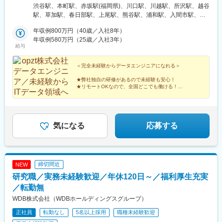
谷区渋谷2-21-1 渋谷ヒカリエ32F（各線「渋谷駅」直結）■大阪
渋谷駅、本町駅、赤坂駅(福岡県)、川口駅、川越駅、所沢駅、越谷
オフィス：大阪市中央区本町4-2-12 野村不動産御堂筋本町ビル
駅、草加駅、春日部駅、上尾駅、熊谷駅、浦和駅、入間市駅、三
5F※入社後の研修期間や、定期的な社内会議・フォローアップの
郷駅(埼玉県)、戸田駅(埼玉県)、ふじみ野駅、鴻巣駅、坂戸駅(埼玉
際に利用します。
年収例800万円（40歳／入社8年）
県)、八潮駅、志木駅、下北沢駅、練馬駅、蒲田駅、葛西駅、北千
年収例580万円（25歳／入社3年）
住駅、大山駅(東京都)、八王子駅、豊洲駅、亀有駅、町田駅、品川
給与
駅、赤羽駅、新宿駅、中野駅(東京都)、池袋駅、目黒駅、六本木
駅、調布駅、上野駅、小平駅、立川駅、日本橋駅(東京都)、吉祥寺
＜完全未経験からデータエンジニアになれる＞
駅、多摩センター駅、青梅駅、国分寺駅、武蔵小金井駅、昭島
駅、東京駅、国立駅、玉川上水駅、東久留米駅、船橋駅、松戸
★弊社独自の研修があるので未経験も安心！
駅、市川駅、柏駅、千葉駅、流山おおたかの森駅、八千代台駅、
★リモートOKなので、全国どこでも働ける！
★明確な評価制度で給与アップを実現できる！
習志野駅、浦安駅(千葉県)、愛宕駅(千葉県)、木更津駅、成田駅、
★土日祝休み＆年休120日でプライベートも充実！
我孫子駅、印西牧の原駅、四街道駅、藤沢駅、横須賀駅、横浜
駅、相模原駅、川崎駅、平塚駅、茅ケ崎駅、大和駅(神奈川県)、本
厚木駅、小田原駅、鎌倉駅、伊勢原駅、逗子駅、三崎口駅、溝の
気になる
応募する
口駅、布施駅、豊中駅、吹田駅(東海道本線)、梅田駅(地下鉄)、茨
木駅、京都駅、姫路駅、西宮駅(ＪＲ線)、尼崎駅(東海道本線)、明
石駅、神戸駅(兵庫県)、宝塚駅、秋葉原駅、高田馬場駅、綾瀬駅、
豊田駅、なんば駅(地下鉄)、心斎橋駅、天王寺駅、山科駅、久喜
締切間近
NEW
駅、本八幡駅(総武線)、京橋駅(大阪府)、鶴橋駅、淀屋橋駅、新今
宮駅、東梅田駅、岸里駅、谷町六丁目駅、天満橋駅、千里中央駅
研究職／実務未経験歓迎／年休120日～／福利厚生充実
(北大阪急行)、高槻駅、江坂駅、堺筋本町駅、枚方市駅、北新地
／転勤無
駅、南森町駅、日本橋駅(大阪府)、十三駅、谷町九丁目駅、肥後橋
WDB株式会社（WDBホールディングスグループ）
駅、森ノ宮駅、西九条駅、南方駅(大阪府)、堺東駅、木津川駅、長
堀橋駅、京阪山科駅、烏丸駅、京都河原町駅、近鉄丹波橋駅、烏
正社員
転勤なし
5名以上採用
職種未経験歓迎
丸御池駅、二条駅、西院駅(阪急線)、丹波橋駅、長岡京駅、北大路