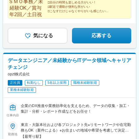
□自分の時間も楽しめる方がいい！
野駅、西小倉駅、酒殿駅、田代駅、現川駅、平成駅、鶴崎駅、宮
□駅近で通勤が便利な所がいい
崎空港駅(鉄道)、笹貫駅、北１８条駅、東京駅、両国駅(都営線)、
□こなすだけじゃなくやりがいも感じたい
稲荷町駅(東京都)、平和島駅、西太子堂駅、西新宿駅、桜台駅(東
少し先も見据えて、安定的に働きたいそこのあなた！
京都)、新八柱駅、新高島駅、東宿郷駅、鳳駅、扇町駅(大阪府)、
そんなあなたにぴったりな当社の事務をご紹介します♪
大阪難波駅、宮之阪駅、上塩屋駅、北１２条駅、銀座一丁目駅、
浅草橋駅、仲御徒町駅、梅屋敷駅(東京都)、新宿駅、みのり台駅、
気になる
応募する
天神橋筋六丁目駅、四ツ橋駅
データエンジニア／未経験からITデータ領域へキャリア
チェンジ
opzt株式会社
正社員
転勤なし
5名以上採用
職種未経験歓迎
業種未経験歓迎
企業のDX推進や業務効率化を支えるため、データの収集・加工・
集計・分析・レポート作成などをお任せ！
仕事内容
東京・大阪本社および各プロジェクト先※リモートワークや在宅勤
務もOK（案件による）※お住まいの地域や希望を考慮して決定し
勤務地
ます。※転居を伴う転勤はありません。■東京オフィス：東京都渋
【最寄り駅】