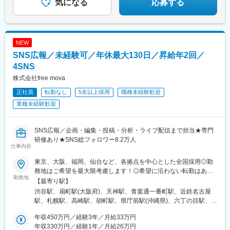
駅、二子玉川駅、東武練馬駅、外苑前駅、京橋駅(東京都)、赤坂見
気になる
応募する
大野城駅、安部山公園駅、賀茂駅、羽犬塚駅、千早駅、都府楼南
附駅、品川シーサイド駅、田町駅(東京都)、茅場町駅、池袋駅、東
駅、五郎丸駅、井尻駅、酒殿駅、東比恵駅、中洲川端駅、竹下
新宿駅、大井町駅、岩本町駅、日の出駅(東京都)、銀座駅、表参道
駅、福間駅、遠賀野駅、野芥駅、赤間駅、小倉駅(福岡県)、茶山駅
駅、板橋駅、大森駅(東京都)、日本橋駅(東京都)、武蔵小山駅、新
(福岡県)、熊西駅、光の森駅、荒尾駅(熊本県)、花畑町駅、長崎駅
宿駅、昭島駅、浜松町駅、志村坂上駅、御成門駅、京成上野駅、
(長崎県)、南鹿児島駅、名古屋駅、名鉄名古屋駅
NEW
新宿三丁目駅、亀有駅、武蔵新田駅、東京駅、泉岳寺駅、金町駅
SNS広報／未経験可／年休最大130日／昇給年2回／
(東京都)、錦糸町駅、梅島駅、麹町駅、神田駅(東京都)、武蔵小金
井駅、六本木駅、原宿駅、恵比寿駅、東雲駅(東京都)、多摩境駅、
4SNS
三越前駅、明治神宮前駅、半蔵門駅、八丁堀駅(東京都)、多磨駅、
株式会社free mova
立川駅、飯田橋駅、心斎橋駅、広尾駅、永田町駅、虎ノ門ヒルズ
正社員
転勤なし
5名以上採用
職種未経験歓迎
駅、赤坂駅(東京都)、虎ノ門駅、綾瀬駅、鶴川駅、水天宮前駅、新
橋駅、富士見ケ丘駅、豊田駅、西新井大師西駅、池上駅、羽田空
業種未経験歓迎
港第３ターミナル駅(京急)、八王子駅、神楽坂駅、南砂町駅、志茂
駅、銀座一丁目駅、代々木駅、東池袋駅、田無駅、茅ケ崎駅、辻
堂駅、鳥浜駅、横浜駅、三浦海岸駅、生田駅(神奈川県)、下飯田
SNS広報／企画・編集・投稿・分析・ライブ配信まで担当★専門
駅、相武台前駅、湘南台駅、瀬谷駅、新百合ケ丘駅、センター南
研修あり★SNS総フォロワー8.2万人
仕事内容
駅、倉見駅、川崎駅、海老名駅(相鉄・小田急)、下永谷駅、相模大
野駅、藤が丘駅(神奈川県)、東戸塚駅、長津田駅、新横浜駅、山手
東京、大阪、福岡、仙台など、各拠点を中心とした全国採用◎勤
駅、関屋駅(新潟県)、甲斐住吉駅、渚駅(長野県)、掛川駅、掛川市
務地はご希望を最大限考慮します！◎希望に沿わない転勤はあり
役所前駅、神宮前駅、西春駅、小池駅、荒畑駅、牛久保駅、水口
勤務地
ません。◎無期雇用派遣での勤務となります。◎U・Iターン支援
【最寄り駅】
駅、瀬田駅(滋賀県)、醍醐駅(京都府)、西院駅(阪急線)、伏見桃山
（上京支援制度）あり■東京本社東京都渋谷区道玄坂2-25-12 道玄
渋谷駅、扇町駅(大阪府)、天神駅、青葉通一番町駅、近鉄名古屋
駅、西大路駅、烏丸駅、円町駅、西大橋駅、なんば駅(南海線)、大
坂通3階3-1a■大阪支店大阪府大阪市北区南扇町7-17 MF梅田ビル
駅、札幌駅、高崎駅、胡町駅、県庁前駅(沖縄県)、六丁の目駅、南
阪駅、門真市駅、本町駅、大阪梅田駅(阪急線)、南森町駅、河内国
3F■福岡支店福岡県福岡市中央区天神4-3-8Zero-Ten Parkミーナ天
仙台駅、新利府駅、小鶴新田駅、佐野市駅、岩宿駅、群馬藤岡
分駅、樽井駅、森ノ宮駅、ドーム前千代崎駅、玉出駅、少路駅、
神8F■仙台支店宮城県仙台市青葉区一番町3-3-1クラックス仙台
年収450万円／経験3年／月給33万円
駅、井野駅(群馬県)、上州七日市駅、駒形駅、戸田駅(埼玉県)、高
蒲生四丁目駅、あびこ駅、柏原駅(大阪府)、千里丘駅、和泉府中
4F■名古屋支店愛知県名古屋市中村区名駅3-28-12大名古屋ビルヂ
年収330万円／経験1年／月給26万円
坂駅、光が丘駅、上熊谷駅、大宮公園駅、越谷レイクタウン駅、