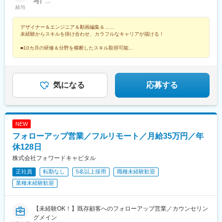
たは分煙（プロジェクトによる）★駐車場あり・マイカー通勤
与）
ター前駅、大通駅、北１２条駅、あおば通駅、宮城野通駅、東仙
給与
OK（プロジェクトによる）
800万円／29歳／UI/UX・フルスタックデザイナー
台駅、勾当台公園駅、長町南駅、東北福祉大前駅、大河原駅(宮城
県)、泉中央駅、連坊駅、寺尾駅、群馬総社駅、前橋大島駅、東武
デザイナー＆エンジニア＆動画編集＆……
和泉駅、西小泉駅、城東駅、新伊勢崎駅、小山駅、刈谷駅、藤川
未経験からスキルを掛け合わせ、カラフルなキャリアが描ける！
駅、二川駅、吉良吉田駅、多屋駅、神領駅、楽田駅、国際センタ
ー駅、市役所前駅(広島県)、西新駅、博多駅、天神駅、櫛田神社前
■10カ月の研修＆分野を横断したスキル取得可能
■健康経営優良法人や成長企業ランキングなど受賞多数
駅、神奈川駅、井土ケ谷駅、みなとみらい駅、太田駅(群馬県)、安
■シンガポールにも進出予定！海外案件も挑戦可能！
中駅、井野駅(群馬県)、常陸多賀駅、阿字ケ浦駅、赤塚駅、鶴舞
駅、平田町駅、今池駅(愛知県)、天神川駅、立町駅、天神南駅、五
郎丸駅、熊西駅、堺筋本町駅、中崎町駅、天満橋駅、心斎橋駅、
気になる
応募する
北新地駅、相川駅、新大阪駅、上新庄駅、萩原天神駅、播磨高岡
駅、中央市場前駅、甲子園駅、井原里駅、綾川駅、東池袋駅、中
野坂上駅、渋谷駅、東日本橋駅、学芸大学駅、神谷町駅、西新宿
駅、初石駅、六本木駅、高円寺駅、大山駅(東京都)、日吉駅(神奈
NEW
川県)、北品川駅、豊洲駅、新川崎駅、白山駅(東京都)、汐留駅、
フォローアップ営業／フルリモート／月給35万円／年
芝公園駅、広尾駅、東銀座駅、竹芝駅、御成門駅、白金高輪駅、
銀座駅、有楽町駅、信濃吉田駅、朝陽駅、桐原駅(長野県)、川中島
休128日
駅、屋代高校前駅、城下駅(長野県)、岩村田駅、佐久平駅、広丘
株式会社フォワードキャピタル
駅、茅野駅、安茂里駅、中野松川駅、須坂駅、南高田駅、鷲津
正社員
転勤なし
5名以上採用
職種未経験歓迎
駅、高塚駅、てだこ浦西駅、赤嶺駅、那覇空港駅(鉄道)、おもろま
ち駅、首里駅、二島駅、花畑町駅、南宮崎駅、宮崎駅、日向新富
業種未経験歓迎
駅、宮崎神宮駅、蓮ケ池駅、南延岡駅、高見橋駅、鹿児島中央駅
前駅、脇田駅、近鉄名古屋駅、大阪梅田駅(阪急線)、浜松駅、県庁
前駅(沖縄県)、京成千葉駅、高島町駅、北鉄金沢駅、四条駅(京都
【未経験OK！】既存顧客へのフォローアップ営業／カウンセリン
市営)、市役所前駅(長野県)、神戸三宮駅(阪神)、高松築港駅、あす
グメイン