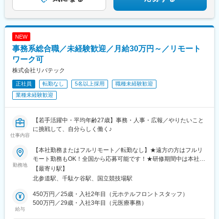
NEW
事務系総合職／未経験歓迎／月給30万円～／リモート
ワーク可
株式会社リバテック
正社員
転勤なし
5名以上採用
職種未経験歓迎
業種未経験歓迎
【若手活躍中・平均年齢27歳】事務・人事・広報／やりたいこと
に挑戦して、自分らしく働く♪
仕事内容
【本社勤務またはフルリモート／転勤なし】★遠方の方はフルリ
モート勤務もOK！全国から応募可能です！★研修期間中は本社に
勤務地
出社して研修を受けていただきます。（借り上げ社宅や住宅サポ
【最寄り駅】
ート制度あり）本社／東京都渋谷区千駄ヶ谷3-20-3 kurumi build.
北参道駅、千駄ケ谷駅、国立競技場駅
301＜アクセス＞・東京メトロ副都心線「北参道駅」より徒歩3
分・JR中央本線「千駄ヶ谷駅」より徒歩9分・都営地下鉄大江戸
450万円／25歳・入社2年目（元ホテルフロントスタッフ）
線「国立競技場駅」より徒歩9分・JR山手線「原宿駅」より徒歩7
500万円／29歳・入社3年目（元医療事務）
給与
分