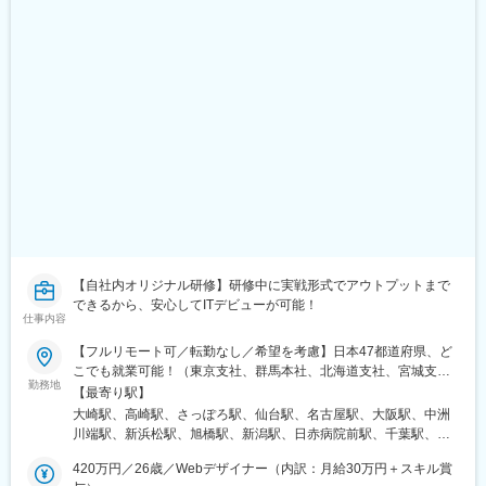
【自社内オリジナル研修】研修中に実戦形式でアウトプットまで
できるから、安心してITデビューが可能！
仕事内容
【フルリモート可／転勤なし／希望を考慮】日本47都道府県、ど
こでも就業可能！（東京支社、群馬本社、北海道支社、宮城支
勤務地
社、茨城支社、愛知支社、大阪支社、福岡支社、新潟支社、広島
【最寄り駅】
支社、静岡支店、沖縄支店、千葉支店、神奈川支店、熊本支店、
大崎駅、高崎駅、さっぽろ駅、仙台駅、名古屋駅、大阪駅、中洲
石川支店または各拠点近郊のプロジェクト先）★リモートワーク
川端駅、新浜松駅、旭橋駅、新潟駅、日赤病院前駅、千葉駅、新
実施中（プロジェクトによる）※一部フルリモートあり★Ｕ＆Ｉタ
高島駅、金沢駅、辛島町駅、烏丸駅、長野駅、三宮・花時計前
ーン歓迎★転居を伴う転勤なし★受動喫煙対策：屋内全面禁煙ま
420万円／26歳／Webデザイナー（内訳：月給30万円＋スキル賞
駅、松山市駅、高松駅(香川県)、近鉄四日市駅、札幌駅、バスセン