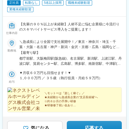
正社員
転勤なし
5名以上採用
職種未経験歓迎
業種未経験歓迎
【先輩の９０％以上が未経験】人材不足に悩む企業様に今流行り
のスキマバイトサービス導入をご提案します！
仕事内容
＼急成長により全国で支社展開中！／東京・神奈川・埼玉・千
葉・大阪・名古屋・神戸・新潟・金沢・京都・広島・福岡などで
勤務地
募集中！★東京、大阪、名古屋、福岡は急募のため、特に選考優
【最寄り駅】
遇します★◎勤務地は希望を考慮し、決定します。◎本人希望以
都庁前駅、大阪梅田駅(阪急線)、名古屋駅、新潟駅、上諸江駅、丹
外での転勤はありません。◎マイカー通勤可（新潟支店、金沢支
波口駅、貿易センター駅、広島駅、博多駅、南新宿駅、中津駅(地
店のみ）＜アクセス＞■東日本本社／「新宿駅」徒歩8分■西日本
下鉄)、近鉄名古屋駅、三宮・花時計前駅、祇園駅(福岡県)、新宿
本社／「梅田駅」徒歩5分、「大阪駅」徒歩8分■新潟支店／「新
▼月収６０万円も目指せます！▼
駅、中津駅(大阪府・阪急線)、神戸三宮駅(阪神)、猿猴橋町駅
潟駅」徒歩8分■金沢支店／「上諸江駅」徒歩20分■名古屋支店／
１,０００万円 ／ ３５歳 （執行役員・月給５９万円）
給与
「名古屋駅」徒歩8分、「国際センター駅」徒歩10分■神戸支店／
「三宮駅」徒歩5分■京都支店／「丹波口駅」徒歩5分■広島支店／
「広島駅」徒歩7分■福岡支店／「博多駅」徒歩10分
＼モットーは『楽しく稼ぐ』／
★未経験から急成長企業の”支店長候補”へ
☆約６か月の手厚い研修
★研修修了祝い金あり
☆月給３０万円～＋毎月インセン
★個人＋支店のダブルインセン
☆基本土日休・残業１５h以下
★最短入社１年半で営業部長へ昇格実績あり
気になる
応募する