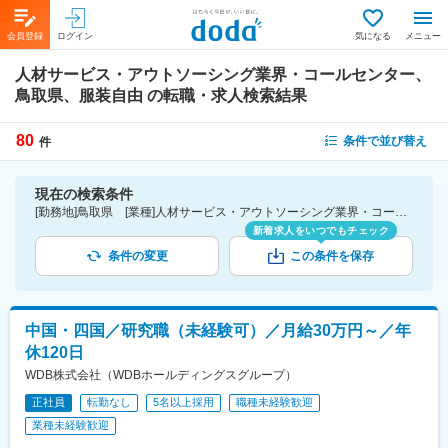
会員登録
ログイン
気になる
メニュー
人材サービス・アウトソーシング業界・コールセンター、
鳥取県、服装自由
の転職・求人検索結果
80
条件で並び替え
件
現在の検索条件
[勤務地]鳥取県 [業種]人材サービス・アウトソーシング業界・コールセンター [詳細条件](会社・職場の環境)服装自由
新着求人をいつでもチェック
条件の変更
この条件を保存
中国・四国／研究職（未経験可）／月給30万円～／年
休120日
WDB株式会社（WDBホールディングスグループ）
正社員
転勤なし
5名以上採用
職種未経験歓迎
業種未経験歓迎