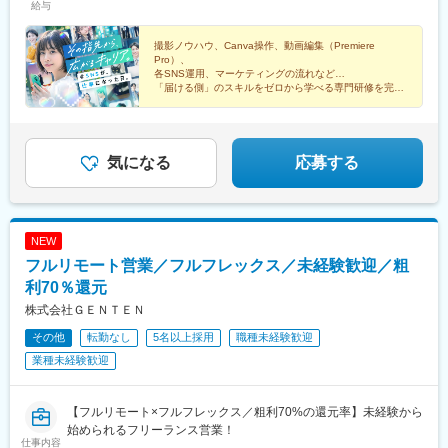
駅、千里中央駅(北大阪急行)、鶴見緑地駅、天王寺駅、三国駅(大
給与
ング11F＜2026年7月に4支店オープン！＞■札幌支店北海道札幌
上尾駅、杉戸高野台駅、藤の牛島駅、所沢駅、加茂宮駅、蕨駅、
阪府)、万博記念公園駅、北巽駅、新大阪駅、枚方公園駅、枚方市
市中央区北4条西4丁目1-7MMS札幌駅前ビル 324■高崎支店群馬県
新座駅、さいたま新都心駅、志木駅、上福岡駅、新狭山駅、鶴瀬
駅、忍ケ丘駅、京橋駅(大阪府)、七道駅、庄内駅(大阪府)、なんば
高崎市栄町3番11号高崎バナーズビル 512■広島支店広島県広島市
撮影ノウハウ、Canva操作、動画編集（Premiere
駅、西大宮駅、せんげん台駅、西川口駅、花崎駅、武蔵浦和駅、
駅(地下鉄)、上牧駅(大阪府)、江坂駅、樟葉駅、なかもず駅、鳳
Pro）、
中区幟町13－15リージャス新広島 1F・2F■沖縄支店沖縄県那覇市
南浦和駅、行田市駅、行徳駅、柏駅、千葉中央駅、流山おおたか
駅、天満橋駅、十三駅、中央市場前駅、三宮・花時計前駅、ひめ
各SNS運用、マーケティングの流れなど…
久茂地2-2-2タイムスビル2F※その他主要都市での支店設立計画中
の森駅、下総中山駅、東松戸駅、千葉みなと駅、津田沼駅、北柏
「届ける側」のスキルをゼロから学べる専門研修を完
じ別所駅、道場南口駅、仁川駅、姫路駅、御影駅(兵庫県・阪神
備。
駅、千葉駅、袖ケ浦駅、南船橋駅、蘇我駅、松戸駅、我孫子駅、
線)、岩屋駅(兵庫県)、学園都市駅、芦屋駅(東海道本線)、西明石
舞浜駅、佐倉駅、幕張豊砂駅、西船橋駅、船橋駅、日野駅(東京
駅、尼崎センタープール前駅、尼ケ辻駅、球場前駅(岡山県)、児島
さらに具体的な研修内容や1日の流れなどは、
都)、豊洲駅、平和台駅(東京都)、吉祥寺駅、有楽町駅、自由が丘
原稿内「仕事内容」欄をご確認ください◎
駅、佐賀駅、鳥栖駅、西鉄福岡駅、西新駅、博多駅、天神南駅、
駅、二子玉川駅、東武練馬駅、外苑前駅、京橋駅(東京都)、赤坂見
気になる
応募する
大野城駅、安部山公園駅、賀茂駅、羽犬塚駅、千早駅、都府楼南
附駅、品川シーサイド駅、田町駅(東京都)、茅場町駅、池袋駅、東
駅、五郎丸駅、井尻駅、酒殿駅、東比恵駅、中洲川端駅、竹下
新宿駅、大井町駅、岩本町駅、日の出駅(東京都)、銀座駅、表参道
駅、福間駅、遠賀野駅、野芥駅、赤間駅、小倉駅(福岡県)、茶山駅
駅、板橋駅、大森駅(東京都)、日本橋駅(東京都)、武蔵小山駅、新
(福岡県)、熊西駅、光の森駅、荒尾駅(熊本県)、花畑町駅、長崎駅
宿駅、昭島駅、浜松町駅、志村坂上駅、御成門駅、京成上野駅、
(長崎県)、南鹿児島駅、名古屋駅、名鉄名古屋駅
NEW
新宿三丁目駅、亀有駅、武蔵新田駅、東京駅、泉岳寺駅、金町駅
フルリモート営業／フルフレックス／未経験歓迎／粗
(東京都)、錦糸町駅、梅島駅、麹町駅、神田駅(東京都)、武蔵小金
井駅、六本木駅、原宿駅、恵比寿駅、東雲駅(東京都)、多摩境駅、
利70％還元
三越前駅、明治神宮前駅、半蔵門駅、八丁堀駅(東京都)、多磨駅、
株式会社ＧＥＮＴＥＮ
立川駅、飯田橋駅、心斎橋駅、広尾駅、永田町駅、虎ノ門ヒルズ
その他
転勤なし
5名以上採用
職種未経験歓迎
駅、赤坂駅(東京都)、虎ノ門駅、綾瀬駅、鶴川駅、水天宮前駅、新
橋駅、富士見ケ丘駅、豊田駅、西新井大師西駅、池上駅、羽田空
業種未経験歓迎
港第３ターミナル駅(京急)、八王子駅、神楽坂駅、南砂町駅、志茂
駅、銀座一丁目駅、代々木駅、東池袋駅、田無駅、茅ケ崎駅、辻
堂駅、鳥浜駅、横浜駅、三浦海岸駅、生田駅(神奈川県)、下飯田
【フルリモート×フルフレックス／粗利70%の還元率】未経験から
駅、相武台前駅、湘南台駅、瀬谷駅、新百合ケ丘駅、センター南
始められるフリーランス営業！
仕事内容
駅、倉見駅、川崎駅、海老名駅(相鉄・小田急)、下永谷駅、相模大