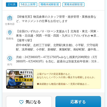
正社員
5名以上採用
職種未経験歓迎
業種未経験歓迎
【研修充実】物流倉庫のスタッフ管理・進捗管理・業務改善な
ど、マネジメントの仕事をお任せします
仕事内容
【全国のいずれか／U・Iターン支援あり】北海道・東北・関東・
東海・北信越・関西・中国・四国・九州エリアのいずれか★原
勤務地
則、ご自宅から通勤90分圏内への配属予定（希望勤務エリア考慮
【最寄り駅】
／転居は前提にしておりません）★U・Iターン支援あり（引っ越
府中本町駅、志村三丁目駅、北野駅(東京都)、小平駅、穴守稲荷
し補助など※規定あり）通勤交通費は月5万円まで支給。公共交通
駅、浅草橋駅、小作駅、新橋駅、東陽町駅、南砂町駅、越中島
機関が利用できない場合は自家用車での通勤可。※自家用車通勤の
駅、羽村駅、江戸川台駅、川間駅、榎戸駅(千葉県)、八千代緑が丘
場合は別途定めあり【本社住所（所属先）】東京都港区東新橋1-
月給：24万9800円～47万1750円※みなし残業代20時間分（3万
駅、小室駅、東我孫子駅、柏駅、柏たなか駅、北柏駅、南船橋
5-2 汐留シティセンター 35階【変更の範囲】会社の定める事業所
3800円～6万4063円）を含む。超過分は別途支給年収例：319万
駅、スポーツセンター駅、芝山千代田駅、北松戸駅、実籾駅、新
給与
※受動喫煙対策：完全分煙（事業所ごとに対策は異なります）勤務
1250円～566万1000円
習志野駅、二俣新町駅、原木中山駅、市川塩浜駅、物井駅、舞浜
先は、・稼働人数が100人を超える大規模物流倉庫・精密作業が
駅、東京ディズニーシー・ステーション駅、千葉ニュータウン中
求められる製造現場など、さまざま。あなたの経験や希望に応じ
上場グループの安定基盤のもと、
央駅、長後駅、小田急相模原駅、上溝駅、鈴木町駅、愛甲石田
あなたらしくバランスの良い働き方を模索しませんか。
て担当現場をマッチングしています。
駅、社家駅、センター南駅、生麦駅、山手駅、戸部駅、戸塚駅、
杉田駅(神奈川県)、鶴ケ峰駅、かしわ台駅、白岡駅、東松山駅、草
◆未経験から物流の最前線へ！充実の研修あり
◆月給24万円以上・昇給年2回
加駅、金子駅、ふじみ野駅、越谷レイクタウン駅、上福岡駅、深
◆月8～10日休み
谷駅、新座駅、西大宮駅、原市駅、新所沢駅、三郷中央駅、坂戸
◆5日以上の連休取得OK
駅(埼玉県)、戸田公園駅、北戸田駅、鷲宮駅、野田市駅、花崎駅、
◆平均残業月20時間以下
東浦和駅、大宮駅(埼玉県)、野木駅、ひたち野うしく駅、みらい平
気になる
応募する
駅、足利駅、結城駅、小金井駅、平石駅(栃木県)、篠塚駅、駒形