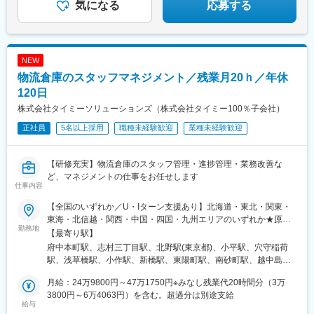
気になる
応募する
NEW
物流倉庫のスタッフマネジメント／残業月20ｈ／年休
120日
株式会社タイミーソリューションズ（株式会社タイミー100％子会社）
正社員
5名以上採用
職種未経験歓迎
業種未経験歓迎
【研修充実】物流倉庫のスタッフ管理・進捗管理・業務改善な
ど、マネジメントの仕事をお任せします
仕事内容
【全国のいずれか／U・Iターン支援あり】北海道・東北・関東・
東海・北信越・関西・中国・四国・九州エリアのいずれか★原
勤務地
則、ご自宅から通勤90分圏内への配属予定（希望勤務エリア考慮
【最寄り駅】
／転居は前提にしておりません）★U・Iターン支援あり（引っ越
府中本町駅、志村三丁目駅、北野駅(東京都)、小平駅、穴守稲荷
し補助など※規定あり）通勤交通費は月5万円まで支給。公共交通
駅、浅草橋駅、小作駅、新橋駅、東陽町駅、南砂町駅、越中島
機関が利用できない場合は自家用車での通勤可。※自家用車通勤の
駅、羽村駅、江戸川台駅、川間駅、榎戸駅(千葉県)、八千代緑が丘
場合は別途定めあり【本社住所（所属先）】東京都港区東新橋1-
月給：24万9800円～47万1750円※みなし残業代20時間分（3万
駅、小室駅、東我孫子駅、柏駅、柏たなか駅、北柏駅、南船橋
5-2 汐留シティセンター 35階【変更の範囲】会社の定める事業所
3800円～6万4063円）を含む。超過分は別途支給
駅、スポーツセンター駅、芝山千代田駅、北松戸駅、実籾駅、新
給与
※受動喫煙対策：完全分煙（事業所ごとに対策は異なります）勤務
習志野駅、二俣新町駅、原木中山駅、市川塩浜駅、物井駅、舞浜