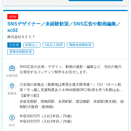
駅、泉中央駅、槻木駅、東花輪駅、金城ふ頭駅、八田駅(関西本
線)、金山駅(愛知県)、小田井駅、清洲駅、公園西駅、間内駅、東
刈谷駅、坂祝駅、西可児駅、入山瀬駅、藤枝駅、掛川駅、暁学園
NEW
前駅、長尾駅(大阪府)、河内花園駅、石橋阪大前駅、天神橋筋六丁
SNSデザイナー／未経験歓迎／SNS広告や動画編集／
目駅、海老江駅、忠岡駅、樽井駅、彩都西駅、武庫川団地前駅、
道場南口駅、妙法寺駅(兵庫県)、東福山駅、名島駅、土井駅、整備
sc02
場駅、馬喰町駅、汐留駅、門前仲町駅、東京ディズニーランド・
株式会社ＮＥＣＴ
ステーション駅、花月総持寺駅、平沼橋駅、平津駅、東花園駅、
正社員
転勤なし
5名以上採用
職種未経験歓迎
中崎町駅、野田阪神駅、天空橋駅、東日本橋駅、内幸町駅、リゾ
ートゲートウェイ・ステーション駅、西横浜駅、天満駅、野田駅
業種未経験歓迎
(阪神線)
SNS広告の企画・デザイン、動画の撮影・編集など、当社の魅力
を発信するコンテンツ制作をお任せします。
仕事内容
◎全国の各拠点（勤務地は希望を最大限考慮！）◎U・Iターン歓
迎！引っ越し支援制度あり＆Web面接OK◎転居を伴う転勤はあり
勤務地
ません◎仕事に慣れたらフレックスやリモートワークも可能（週
【最寄り駅】
の半分など）◆東京本社◆大阪支社＼積極採用エリア／■東北（宮
赤坂見附駅、西梅田駅、永田町駅、渡辺橋駅、赤坂駅(東京都)、福
城）■関東甲信（東京、神奈川、千葉、埼玉、栃木、群馬、山梨）
島駅(大阪府・阪神線)
■東海（愛知）■北陸（石川、富山、福井）■近畿（大阪、京都、
滋賀、兵庫、奈良、和歌山）■四国（香川）■中国（岡山）■九州
年収300万円（入社1年目／25歳）
（福岡）
年収420万円（入社3年目／29歳）
給与