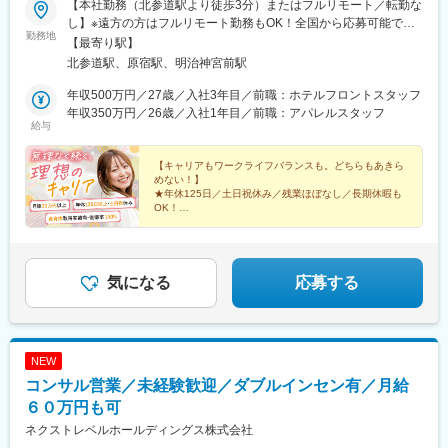
【本社勤務（北参道駅より徒歩3分）またはフルリモート／転勤な
し】※遠方の方はフルリモート勤務もOK！全国から応募可能で
勤務地
す！※研修は本社（東京）にて実施■本社東京都渋谷区千駄ヶ谷3-
【最寄り駅】
51-10 PORTALPOINT HARAJUKU FD-13＜アクセス＞・東京メ
北参道駅、原宿駅、明治神宮前駅
トロ「北参道駅」より徒歩3分・JR線「原宿駅」より徒歩9分・JR
線「千駄ヶ谷駅」より徒歩8分・都営地下鉄「国立競技場駅」A4
年収500万円／27歳／入社3年目／前職：ホテルフロントスタッフ
出口より徒歩8分＝＝＝＝＝＝＝＝＞＞★check！◎安心して上京
年収350万円／26歳／入社1年目／前職：アパレルスタッフ
給与
できる上京・入社に合わせて転居される方には、寮や社宅・引っ
越し支援・家賃補助などをサポートします。◎独り立ち後はリモ
ートワークが可能週3日リモートワークの先輩も。遠方の方はフル
【キャリアもワークライフバランスも。どちらもあきら
めない！】
リモート勤務もOK！ライフステージの変化に合わせて、柔軟な働
★年休125日／土日祝休み／残業ほぼなし／長期休暇も
き方ができます。
OK！
☆平均年齢27歳／同期と一緒に成長／先輩の前職は飲
食・受付など
★ネイル・髪型・服装自由／産育休取得実績多数！復帰
率100％
気になる
応募する
NEW
コンサル営業／未経験歓迎／ダブルインセン有／月給
６０万円も可
ネクストレベルホールディングス株式会社