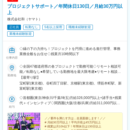
プロジェクトサポート／年間休日130日／月給30万円以
上
株式会社和（ヤマト）
正社員
転勤なし
5名以上採用
職種未経験歓迎
業種未経験歓迎
◇縁の下の力持ち！プロジェクトを円滑に進める進行管理、事務
業務全般をお任せ◇残業月10時間以下
仕事内容
◇全国47都道府県の各プロジェクトで勤務可能◇リモート相談可
能／転勤なし●希望している勤務地を最大限考慮●リモート相談可
勤務地
能●直行直帰もOK●U・Iターン歓迎●マイカー通勤可（勤務地によ
【最寄り駅】
る）●社宅あり（勤務地による）【交通】●各プロジェクト先によ
宝町駅(東京都)、谷町四丁目駅、京橋駅(東京都)、堺筋本町駅、新
り異なります●基本的に現場へは直行直帰●自動車・バイク通勤OK
富町駅(東京都)
の勤務地多数※通勤圏内の希望を最大限考慮するのでお気軽にご相
談ください【事務所】●本社東京都中央区銀座1-18-2 太平ビル6
◇首都圏(東京/神奈川/千葉/埼玉)月給326,000円以上+諸手当+残業
階●関西支店大阪府大阪市中央区鎗屋町2丁目2番地9号
代＋インセンティブ◇関西圏(大阪/京都/兵庫)月給311,000円以上
給与
M.BALANCE＋ OSAKA TANIMACHI 8階
+諸手当+残業代＋インセンティブ◇上記以外の政令指定都市月給
297,000円以上+諸手当+残業代＋インセンティブ◇上記以外の県
庁所在地月給282,000円以上+諸手当+残業代＋インセンティブ◇
／／要件を満たす方は…全員面接します！／／
# 月給30万円以上！平均月収は45万円以上
その他の地域月給267,000円以上+諸手当+残業代＋インセンティ
# 残業は月10h以下！年間休日は130日以上
ブ◇豊かな経験がある方は加給優遇月給450,000円以上+諸手当