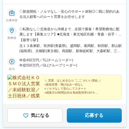
駅、地下鉄成増駅、末広町駅(東京都)、宝町駅(東京都)、芦花公園
駅、麹町駅、大門駅(東京都)、二子新地駅、蓮沼駅、池下駅、栄町
駅(愛知県)、高岳駅、丸の内駅(愛知県)、名古屋駅、北安城駅、四
◇新規開拓・ノルマなし・安心のサポート体制◎◇既に契約のあ
条駅(京都市営)、十条駅(京都府・近鉄線)、高槻市駅、谷町四丁目
る法人顧客へのルート営業をお任せします
仕事内容
駅、渡辺橋駅、松屋町駅、堺筋本町駅、大江橋駅、西大橋駅、大
阪梅田駅(阪急線)、東淀川駅、なにわ橋駅、西宮駅、山陽姫路駅、
◇転勤なし◇北海道から沖縄まで…全国で募集！希望勤務地に配
ハーバーランド駅、出屋敷駅、旧居留地・大丸前駅、松塚駅、県
属します【募集エリア】■北海道・東北地区札幌・青森・岩手・宮
庁前駅(広島県)、御幸橋駅、岡山駅前駅、県立美術館通駅、祇園駅
勤務地
城・秋田・福島■関東地区東京・千葉・神奈川・茨城・栃木・群
【最寄り駅】
(福岡県)、呉服町駅(福岡県)、西鉄千早駅、西鉄福岡駅、天拝山
馬・埼玉・長野・新潟■東海地区岐阜・愛知・三重・静岡■近畿・
北１３条東駅、筒井駅(青森県)、盛岡駅、葛岡駅、秋田駅、郡山駅
駅、唐湊駅、脇田駅、壺川駅、大阪梅田駅(阪神線)、片原町駅(香
北陸地区滋賀・京都・大阪・兵庫・奈良・石川・富山・福井■中
(福島県)、京橋駅(東京都)、両国駅、新御徒町駅、大森町駅、三軒
川県)、西８丁目駅、あおば通駅、新千葉駅、大手町駅(東京都)、
国・四国地区広島・岡山・鳥取・山口・徳島・香川・愛媛・高知■
茶屋駅、東陽町駅、京成立石駅、練馬駅、府中駅(東京都)、本千葉
高輪台駅、京成上野駅、神保町駅、四谷三丁目駅、岩本町駅、馬
九州・沖縄地区福岡・佐賀・長崎・熊本・大分・宮崎・鹿児島・
年収450万円／TL(チームリーダー)
駅、八柱駅、たまプラーザ駅、東戸塚駅、本厚木駅、万博記念公
喰町駅、日本橋駅(東京都)、銀座一丁目駅、上北沢駅、永田町駅、
沖縄★マイカー通勤OK（プロジェクト先により異なります）※勤
年収500万円／GL(グループリーダー)
園駅(茨城県)、駅東公園前駅、井野駅(群馬県)、獨協大学前駅、川
竹芝駅、京急蒲田駅、千種駅、矢場町駅、名鉄名古屋駅、京都河
給与
務地の詳細は、勤務地一覧よりご確認下さい！※受動喫煙対策：屋
越駅、大庭駅、新潟駅、都庁前駅、笠松駅、東海通駅、若林駅(愛
原町駅、九条駅(京都府)、心斎橋駅、阪神国道駅、高速神戸駅、県
内完全禁煙
知県)、久居駅、静岡駅、浜松駅、草津駅(滋賀県)、西大路駅、富
庁前駅(兵庫県)、立町駅、日赤病院前駅、西川緑道公園駅、花園駅
＼ 営業、はじめるなら “ここ” がいい理由 ／
木駅、天満駅、心斎橋駅、江坂駅、星ケ丘駅(大阪府)、中埠頭駅、
(香川県)、葛島橋東詰駅、櫛田神社前駅、香椎宮前駅、天神駅、純
○新規営業・飛び込み一切なし
亀山駅(兵庫県)、大和小泉駅、西金沢駅、南富山駅、六条駅、天神
心学園前駅、宇宿一丁目駅
○ノルマなしで安心してスタート
川駅、北長瀬駅、東山公園駅(鳥取県)、東福山駅、新山口駅、阿波
○残業月10時間以内＆有給取得率100％
○TL・教育担当などへステップアップ可能
富田駅、伏石駅、福音寺駅、薊野駅、西小倉駅、酒殿駅、田代
○数字はもちろん、姿勢もしっかり評価
駅、現川駅、平成駅、鶴崎駅、宮崎空港駅(鉄道)、笹貫駅、小禄
駅、北１８条駅、東京駅、両国駅(都営線)、稲荷町駅(東京都)、平
和島駅、西太子堂駅、木場駅(東京都)、桜台駅(東京都)、府中競馬
気になる
応募する
正門前駅、新八柱駅、東宿郷駅、西新宿駅、鳳駅、扇町駅(大阪
府)、大阪難波駅、宮之阪駅、上塩屋駅、赤嶺駅、北１２条駅、銀
座一丁目駅、浅草橋駅、仲御徒町駅、梅屋敷駅(東京都)、みのり台