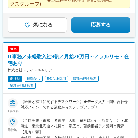
◆上流工程中心／航空宇宙・防衛製品の開発
◆開発経験者は月給35万円以上＋賞与4カ月分（昨年度
実績）
◆年休125日・土日祝休・残業少なめ
気になる
応募する
NEW
IT事務／未経験入社9割／月給28万円～／フルリモ・在
宅あり
株式会社トライトキャリア
正社員
転勤なし
5名以上採用
職種未経験歓迎
業種未経験歓迎
【医療と福祉に関するデスクワーク】★データ入力～問い合わせ
対応メイン！できる業務からステップアップ！
仕事内容
【全国募集（東京・名古屋・大阪・福岡ほか）／転勤なし】▼北
海道・東北北海道／札幌市、帯広市、苫前郡岩手／盛岡市青森／
勤務地
八戸市宮城／仙台市▼関東東京／港区、品川区、渋谷区、新宿
【最寄り駅】
区、千代田区、中央区、世田谷区、文京区、板橋区、中野区、大