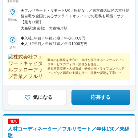
仕事内容
なろう四日市駅、狸小路駅、仙台駅(地下鉄)、榴ケ岡駅、広瀬通
駅、鷹野橋駅、祇園駅(福岡県)、西鉄福岡駅、横浜駅、蒔田駅、千
★フルリモート・リモートOK／転勤なし／東京都大田区の本社勤
種駅、矢賀駅、八丁堀駅(広島県)、宮の陣駅、北浜駅(大阪府)、谷
務自宅や全国にあるサテライトオフィスでの勤務も可能！サテラ
町四丁目駅、四ツ橋駅、西梅田駅、吹田駅(東海道本線)、西中島南
勤務地
イトオフィスは駅から徒歩5分ほどの立地で好アクセス！好きな場
【最寄り駅】
方駅、だいどう豊里駅、久寿川駅、向原駅(東京都)、西新宿五丁目
所を選んで、自由にテレワークもできます。居住はどこでもOK！
大森駅(東京都)、大森海岸駅
駅、馬喰町駅、虎ノ門ヒルズ駅、都庁前駅、乃木坂駅、新馬場
基本リモートでの対応です！※敷地内全面禁煙
駅、馬車道駅、新豊洲駅、鹿島田駅、東大前駅、新橋駅、三田駅
◆入社1年目／年齢25歳／年収800万円
(東京都)、浜松町駅、日比谷駅、北長野駅、鹿児島中央駅、名鉄名
◆入社2年目／年齢27歳／年収1000万円
古屋駅、梅田駅(地下鉄)、呉服町駅(福岡県)、第一通り駅、壺川
給与
駅、新千葉駅、七ツ屋駅、西辛島町駅、五条駅(京都市営)、三宮駅
(神戸新交通)、市役所前駅(愛媛県)、西４丁目駅、北１３条東駅、
既存のお客様を中心に、当社が提供するコンサルティン
中電前駅、本通駅、本町駅、西大橋駅、大阪梅田駅(阪神線)、東池
グサービスのフォロー業務をお任せ。
袋四丁目駅、馬喰横山駅、六本木一丁目駅、品川駅、平間駅、本
新規事業支援・人材育成・研修企画・ライフコンサルテ
ィングなど幅広い支援を行い、現状や課題を丁寧にヒア
駒込駅、築地市場駅、大門駅(東京都)、銀座一丁目駅、二重橋前
リングし、社内のコンサルタントへつなぐ役割です。
駅、熊本城・市役所前駅、都通駅
気になる
応募する
NEW
人材コーディネーター／フルリモート／年休130／未経
験