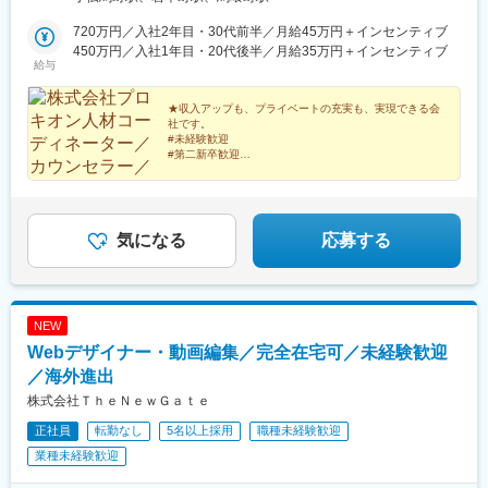
町駅」から徒歩3分都営地下鉄新宿線「岩本町駅」から徒歩5分
JR「馬喰町駅」から徒歩5分都営地下鉄新宿線「馬喰横山駅」か
720万円／入社2年目・30代前半／月給45万円＋インセンティブ
ら徒歩5分JR「神田駅」から徒歩9分東京メトロ日比谷線「秋葉原
450万円／入社1年目・20代後半／月給35万円＋インセンティブ
給与
駅」から徒歩13分★転職を応援貸付金制度、入社祝い金制度、
U・Iターン支援など、上京を考えている方へのサポートも万全で
す！
★収入アップも、プライベートの充実も、実現できる会
社です。
#未経験歓迎
#第二新卒歓迎
#20～30代活躍中
#5名以上採用
#定着率95％以上
#週休3日制
#土日祝休み
気になる
応募する
#研修制度充実
#フルフレックス
#リモートワークOK
#転勤なし
NEW
Webデザイナー・動画編集／完全在宅可／未経験歓迎
／海外進出
株式会社ＴｈｅＮｅｗＧａｔｅ
正社員
転勤なし
5名以上採用
職種未経験歓迎
業種未経験歓迎