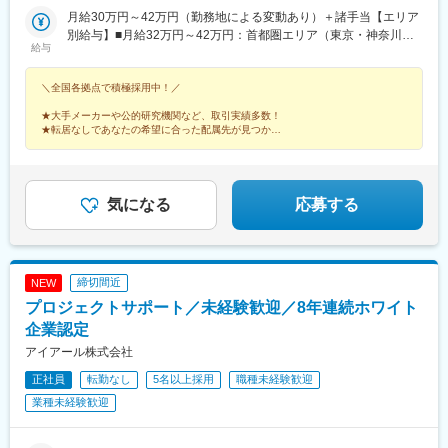
駅、高崎駅、館林駅、大宮駅(埼玉県)、熊谷駅、川越駅、柏駅、京
田駅、山形駅、長野駅、富山駅、金沢駅、福井駅(福井県)、浜松
先＞北海道・東北・首都圏・北関東・東海・北信越・関西・中
月給30万円～42万円（勤務地による変動あり）＋諸手当【エリア
成千葉駅、五井駅、根津駅、立川北駅、大手町駅(東京都)、町田
駅、名古屋駅、豊橋駅、四日市駅、岡山駅、広島駅、下関駅、鳥
国・四国・九州の各都道府県※受動喫煙対策：屋内禁煙※自動車通
別給与】■月給32万円～42万円：首都圏エリア（東京・神奈川・
駅、京急川崎駅、桜木町駅、平塚駅、新潟駅、春日山駅、松本
給与
取駅、米子駅、高知駅、ＪＲ松山駅前駅、高松駅(香川県)、徳島
勤OK
埼玉・千葉）、東海エリア（愛知・静岡・三重・岐阜）、関西エ
駅、長野駅、甲府駅、地鉄ビル前駅、北鉄金沢駅、福井城址大名
駅、那覇空港駅(鉄道)、鹿児島駅、宮崎駅、大分駅、西鉄福岡駅、
リア（大阪府・京都府・兵庫・奈良・滋賀・和歌山）■月給31万
町駅、沼津駅、静岡駅、第一通り駅、名鉄岐阜駅、豊田市駅、知
池ノ上駅、蓮沼駅、西葛西駅、牛田駅(東京都)、板橋区役所前駅、
＼全国各拠点で積極採用中！／
円～41万円：北関東エリア（茨城・群馬・栃木）、北信越エリア
多半田駅、新川駅(愛知県)、名古屋駅、あすなろう四日市駅、彦根
京王八王子駅、北品川駅、赤羽岩淵駅、新宿駅(東京メトロ)、東池
（富山・石川・福井・長野・新潟・山梨）■月給30万円～40万
駅、草津駅(滋賀県)、烏丸駅、近鉄奈良駅、茨木駅、千里中央駅
★大手メーカーや公的研究機関など、取引実績多数！
袋駅、不動前駅、六本木一丁目駅、布田駅、稲荷町駅(東京都)、立
円：北海道・東北エリア（北海道・青森・秋田・岩手・宮城・山
(大阪モノレール)、大阪駅、堺東駅、和歌山駅、三田駅(兵庫県)、
★転居なしであなたの希望に合った配属先が見つかる
川北駅、三越前駅、二重橋前駅、桜街道駅、京成船橋駅、京成千
形・福島）、中国・四国エリア（広島・岡山・山口・鳥取・島
★丁寧な研修があるから安心◎福利厚生も充実！
三宮・花時計前駅、西神中央駅、明石駅、加古川駅、姫路駅、播
★年間休日120日以上
葉駅、北習志野駅、野田市駅、京成成田駅、逸見駅、新高島駅、
根・香川・愛媛・高知・徳島）、九州エリア（福岡・長崎・熊
州赤穂駅、鳥取駅、岡山駅前駅、倉敷駅、八丁堀駅(広島県)、福山
京急川崎駅、北茅ケ崎駅、和田塚駅、逗子・葉山駅、高津駅(神奈
本・大分・佐賀・宮崎・鹿児島・沖縄）※ご経験・能力などを考慮
駅、徳山駅、宇部新川駅、堀詰駅、徳島駅、片原町駅(香川県)、新
川県)、ＪＲ河内永和駅、大阪梅田駅(阪急線)、九条駅(京都府)、山
の上、決定いたします。
居浜駅、大街道駅、小倉駅(福岡県)、天神駅、大分駅、桜町駅(長
気になる
応募する
陽姫路駅、西宮駅、山陽明石駅、ハーバーランド駅、宝塚南口
崎県)、熊本城・市役所前駅、宮崎駅、鹿児島中央駅前駅、県庁前
駅、岩本町駅、西早稲田駅、青井駅、大阪難波駅、四ツ橋駅、大
駅(沖縄県)、札幌駅、あおば通駅、上熊谷駅、千葉駅、東大前駅、
阪阿部野橋駅、本八幡駅(都営線)、鴫野駅、なにわ橋駅、新今宮駅
立川駅、東京駅、川崎駅、西松本駅、市役所前駅(長野県)、電気ビ
前駅、大阪梅田駅(阪神線)、天下茶屋駅、松屋町駅、千里中央駅
ル前駅、金沢駅、足羽山公園口駅、日吉町駅、新浜松駅、岐阜
締切間近
NEW
(大阪モノレール)、高槻市駅、宮之阪駅、西梅田駅、大阪天満宮
駅、新豊田駅、半田駅、札木駅、近鉄名古屋駅、近鉄四日市駅、
駅、近鉄日本橋駅、大阪上本町駅、渡辺橋駅、玉造駅、千鳥橋
プロジェクトサポート／未経験歓迎／8年連続ホワイト
四条駅(京都市営)、奈良駅、千里中央駅(北大阪急行)、西梅田駅、
駅、西中島南方駅、芦原町駅、四条駅(京都市営)、祇園四条駅、西
旧居留地・大丸前駅、山陽明石駅、山陽姫路駅、田町駅(岡山県)、
企業認定
院駅(京福線)、新田駅(京都府)、洛西口駅、鞍馬口駅、八幡前駅(京
胡町駅、眉山ロープウェイ山麓駅、瓦町駅、長者ケ平駅、平和通
アイアール株式会社
都府)、京田辺駅、三条京阪駅、ＪＲ小倉駅、祝園駅、東向日駅、
駅、西鉄福岡駅、めがね橋駅、花畑町駅、高見橋駅、旭橋駅、大
県庁前駅(兵庫県)、三宮駅(神戸市営)、三宮駅(神戸新交通)、芦屋
正社員
転勤なし
5名以上採用
職種未経験歓迎
通駅、仙台駅、千葉中央駅、立川南駅、二重橋前駅、電鉄富山
川駅、新伊丹駅、阪神国道駅、鳴尾・武庫川女子大前駅、山陽垂
駅・エスタ前駅、仁愛女子高校駅、新静岡駅、浜松駅、駅前大通
業種未経験歓迎
水駅、新在家駅、東須磨駅、大開駅、中浦和駅、北与野駅、新丸
駅、名鉄名古屋駅、四日市駅、烏丸御池駅、大阪梅田駅(阪神線)、
子駅、乃木坂駅、東銀座駅、外苑前駅、二子新地駅、南新宿駅、
貿易センター駅、西新町駅、手柄駅、新西大寺町筋駅、立町駅、