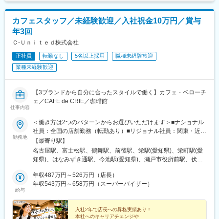
鳥栖駅、唐津駅、幸駅、左石駅、辛島町駅、西熊本駅、牧駅(大分
駅、瑞穂区役所駅、中村公園駅、小田井駅、荒子川公園駅、今伊
県)、志布志駅、国分駅(鹿児島県)、谷山駅(指宿枕崎線)、東銀座
勢駅、玉垣駅、中川原駅、茅町駅、田村駅、南草津駅、栗東駅、
カフェスタッフ／未経験歓迎／入社祝金10万円／賞与
駅、大通駅、駅東公園前駅、三ノ輪橋駅、下赤塚駅、日本橋駅(東
河瀬駅、元田中駅、丹波口駅、小野駅(京都府)、ケーブル八幡宮山
年3回
京都)、大鳥居駅、新三河島駅、五香駅、中田駅(神奈川県)、奥田
上駅、堺筋本町駅、深江橋駅、総持寺駅、門真南駅、富田駅(大阪
中学校前駅、新庄田中駅、松本駅、加納駅(岐阜県)、庄内緑地公園
府)、西舞子駅、東二見駅、広畑駅、高速長田駅、西明石駅、天理
Ｃ‐Ｕｎｉｔｅｄ株式会社
駅、桑町駅、茶山・京都芸術大学駅、長堀橋駅、長田駅(神戸市
駅、大和高田駅、生駒駅、紀伊田辺駅、和歌山市駅、海南駅、学
正社員
転勤なし
5名以上採用
職種未経験歓迎
営)、春日川駅、栗林公園駅、新木駅(高知県)、清水町駅、香春口
文路駅、松江しんじ湖温泉駅、門田屋敷駅、新倉敷駅、瀬戸駅、
三萩野駅、崇福寺駅、いづろ通駅、鴨池駅、札幌駅、広瀬通駅、
業種未経験歓迎
法界院駅、茶屋町駅、西片上駅、防府駅、丸尾駅、新南陽駅、府
本川越駅、北大宮駅、船橋駅、本八幡駅(都営線)、西武新宿駅、明
中駅(徳島県)、穴吹駅、志度駅、木太町駅、三条駅(香川県)、金蔵
治神宮前駅、大森海岸駅、京成上野駅、伊勢佐木長者町駅、京急
寺駅、波川駅、中村駅、東新木駅、川之江駅、高砂町駅、新居浜
【3ブランドから自分に合ったスタイルで働く】カフェ・ベローチ
川崎駅、富士見町駅(神奈川県)、今池駅(愛知県)、伏見駅(愛知
駅、東比恵駅、高宮駅(福岡県)、九州工大前駅、西新駅、徳力嵐山
ェ／CAFE de CRIE／珈琲館
県)、追分駅(三重県)、清水五条駅、丸太町駅(京都市営)、日本橋駅
口駅、片野駅、佐賀駅、武雄温泉駅、伊賀屋駅、思案橋駅、佐世
仕事内容
(大阪府)、中崎町駅、大阪阿部野橋駅、武庫川駅、伊丹駅(福知山
保中央駅、肥前長田駅、健軍町駅、新八代駅、武蔵塚駅、鶴崎
線)、旧居留地・大丸前駅、胡町駅、西鉄福岡駅、泉福寺駅、花畑
駅、別府大学駅、高城駅、宮崎神宮駅、西都城駅、日向市駅、高
＜働き方は2つのパターンからお選びいただけます＞■ナショナル
町駅、築地市場駅、西１１丁目駅、宇都宮駅東口駅、荒川一中前
尾野駅、天文館通駅、騎射場駅、白石駅(函館本線)、自衛隊前駅、
社員：全国の店舗勤務（転勤あり）■リジョナル社員：関東・近
駅、八丁堀駅(東京都)、西日暮里駅(舎人ライナー)、龍谷富山高校
勤務地
さっぽろ駅、千歳駅(北海道)、勾当台公園駅、六丁の目駅、荒川沖
畿・九州・東北等のエリア内勤務（エリアを越えての異動なし）
【最寄り駅】
前、上小田井駅、本町駅、鉄砲町駅、観光通駅、甲東中学校前
駅、偕楽園駅、勝田駅、野州平川駅、佐野市駅、東武宇都宮駅、
【募集中の都道府県】★東京は積極採用中！《関東》東京都、神
名古屋駅、富士松駅、鶴舞駅、前後駅、栄駅(愛知県)、栄町駅(愛
駅、郡元駅(鹿児島市電)、青葉通一番町駅、川越市駅、大神宮下
館林駅、新前橋駅、所沢駅、川越駅、京成船橋駅、本八幡駅(総武
奈川県、埼玉県、千葉県《北関東》栃木県《東北》北海道《東
知県)、はなみずき通駅、今池駅(愛知県)、瀬戸市役所前駅、伏見
駅、京成八幡駅、新宿西口駅、根津駅、秋葉原駅、黄金町駅、尻
線)、大森台駅、高円寺駅、中野駅(東京都)、新宿駅(東京メトロ)、
海》愛知県《関西》京都府、大阪府《中国》広島県《九州》福岡
駅(愛知県)、有松駅、名鉄名古屋駅、市ケ谷駅、蒲田駅、大森駅
手駅、第一通り駅、覚王山駅、久屋大通駅、烏丸駅、京都市役所
駒沢大学駅、表参道駅、大森駅(東京都)、湯島駅、末広町駅(東京
県、沖縄県※マイカー通勤OK（勤務地による）※受動喫煙対策／あ
年収487万円～526万円（店長）
(東京都)、青砥駅、池袋駅、西早稲田駅、九段下駅、仲御徒町駅、
前駅、なんば駅(南海線)、梅田駅(地下鉄)、天王寺駅前駅、県庁前
都)、相模大野駅、阪東橋駅、川崎駅、本厚木駅、大船駅、甲府
り※以下住所一覧に記載の店舗は勤務地の一例です。ほか店舗の詳
年収543万円～658万円（スーパーバイザー）
飯田橋駅、渋谷駅、東銀座駅、人形町駅、日本橋駅(東京都)、錦糸
駅(兵庫県)、立町駅、天神南駅、熊本城・市役所前駅
給与
駅、狐ケ崎駅、浜松駅、磐田駅、池下駅、丸の内駅(愛知県)、小幡
細はHPの「店舗検索」（ページ右上の虫眼鏡マークをクリッ
町駅、浜松町駅、上野広小路駅、南新宿駅、恵比寿駅、二重橋前
駅、泊駅(三重県)、亀田駅、寺尾駅、呉羽駅、片原町駅(富山県)、
ク！）からご覧ください。https://c-united.co.jp/
駅、築地市場駅、神泉駅、代々木駅、高田馬場駅、築地駅、葛西
野々市駅(ＩＲいしかわ鉄道線)、小松駅、磯部駅(石川県)、ベル前
入社2年で店長への昇格実績あり！
駅、木場駅(東京都)、春日駅(東京都)、東池袋駅、田町駅(東京
本社へのキャリアチェンジや
駅、鯖江駅、越前新保駅、広丘駅、川中島駅、ひこね芹川駅、八