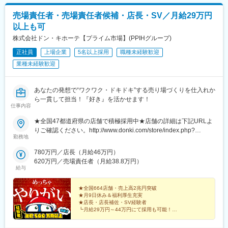
売場責任者・売場責任者候補・店長・SV／月給29万円
以上も可
株式会社ドン・キホーテ【プライム市場】(PPIHグループ)
正社員
上場企業
5名以上採用
職種未経験歓迎
業種未経験歓迎
あなたの発想で“ワクワク・ドキドキ”する売り場づくりを仕入れか
ら一貫して担当！『好き』を活かせます！
仕事内容
★全国47都道府県の店舗で積極採用中★店舗の詳細は下記URLよ
りご確認ください。http://www.donki.com/store/index.php?
勤務地
pre=le◆U・Iターン歓迎（全国）※駐車場付き店舗はマイカー通勤
OK！（要相談）※受け入れ状況によっては、ご希望の店舗以外の
780万円／店長（月給46万円）
配属となる可能性もございます。
620万円／売場責任者（月給38.8万円）
給与
★全国664店舗・売上高2兆円突破
★月9日休み＆福利厚生充実
★店長・店長補佐・SV経験者
┗月給29万円～44万円にて採用も可能！
短期昇格・多彩なキャリアアップが