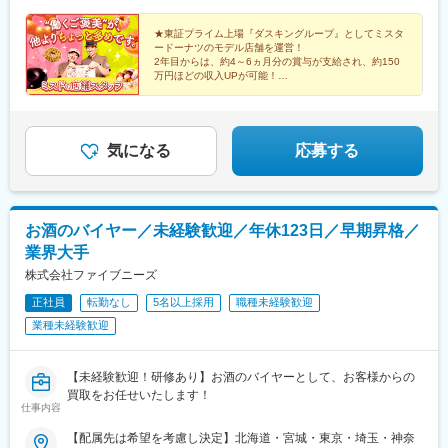
駅、新長田駅、神戸三宮駅(阪急・神戸高速)、西明石駅、ハーバー
と下記の勤務地一覧をご確認ください。http://www.mdfood.co.jp/
ランド駅、明石駅、別府駅(兵庫県)、西二見駅、備前西市駅、高知
★東証プライム上場『ダスキングループ』としてミスタ
駅、狸小路駅、東葉勝田台駅、京成船橋駅、京成上野駅、王子駅
ードーナツのモデル店舗を運営！
前駅、近鉄名古屋駅、栄駅(愛知県)、栄生駅、東淀川駅、大阪梅田
2年目からは、約4～6ヵ月分の賞与が支給され、約150
駅(阪神線)、駒ケ林駅、神戸三宮駅(阪神)、神戸駅(兵庫県)、山陽
万円ほどの収入UPが可能！
明石駅、豊水すすきの駅、東海神駅、稲荷町駅(東京都)、飛鳥山
＃年収420万円以上可 ＃未経験歓迎 ＃店長候補 ＃
駅、名古屋駅、久屋大通駅、大阪梅田駅(阪急線)、西代駅、三宮駅
ダスキングループの福利厚生
(神戸市営)、高速神戸駅
気になる
応募する
お酒のバイヤー／未経験歓迎／年休123日／早期昇格／
業界大手
株式会社ファイブニーズ
正社員
転勤なし
5名以上採用
職種未経験歓迎
業種未経験歓迎
【未経験歓迎！研修あり】お酒のバイヤーとして、お客様からの
買取をお任せいたします！
仕事内容
【配属先は希望を考慮し決定】北海道・宮城・東京・埼玉・神奈