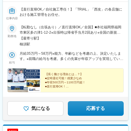
【直行直帰OK／自社施工専任！】「TRIAL」「西友」の各店舗に
おける施工管理をお任せ。
仕事内容
【転勤なし（出張あり）／直行直帰OK／全国】■本社福岡県福岡
市東区多の津1-12-2※出張時は帰省手当月2回あり※全国の新規出
勤務地
店・改装プロジェクトへ出張の予定あり※受動喫煙対策：オフィス
【最寄り駅】
内禁煙
柚須駅
月給35万円～58万円※能力、年齢などを考慮の上、決定いたしま
す。※前職の給与を考慮。多くの先輩が年収アップを実現していま
給与
す！★会社の成長を収入UPで実感！業績好調のため賞与増額を継
続中です！＼こんな風に年収が上がっていきます！／▼年収700
万円（2級施工管理技士保有者／月給45万円）▼年収800万円（1
【長く働ける理由とは…？】
■定時退社可能！残業少なめ
級施工管理技士保有者／月給50万円▼年収1100万円以上（部長）
■年収500万円～1100万円超！
■直行直帰OK！
■有休＋リフレッシュ休暇10日間
■自社施工専任！余裕がある働き方を実現！
■西友など自社グループの店舗を手がけるやりがい
■転勤なし
気になる
応募する