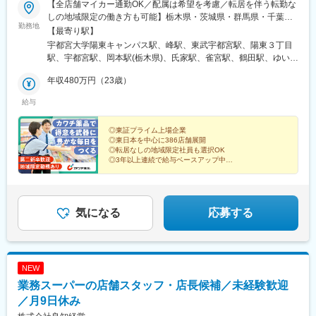
【全店舗マイカー通勤OK／配属は希望を考慮／転居を伴う転勤な
町駅、鶴見駅、茅ケ崎駅、向ケ丘遊園駅、二子新地駅、青葉台
しの地域限定の働き方も可能】栃木県・茨城県・群馬県・千葉
駅、新百合ケ丘駅、我孫子町駅、長堀橋駅、汐ノ宮駅、阿倍野駅
勤務地
県・埼玉県・福島県・宮城県・山形県・岩手県・長野県・静岡
【最寄り駅】
(阪堺線)、大江橋駅、天下茶屋駅、天王寺駅前駅、下松駅(大阪
県・山梨県のいずれかの店舗★栃木（特に宇都宮周辺から北
宇都宮大学陽東キャンパス駅、峰駅、東武宇都宮駅、陽東３丁目
府)、熊取駅、大宮駅(埼玉県)、桶川駅、武蔵藤沢駅、西川口駅、
部）・茨城全域・福島（特に郡山、白河、会津、南相馬）・群馬
駅、宇都宮駅、岡本駅(栃木県)、氏家駅、雀宮駅、鶴田駅、ゆいの
南彦根駅、長浜駅、近江八幡駅、淀駅、松井山手駅、近鉄名古屋
全域・宮城全域で、積極採用中！※選考時に【ナショナル社員（転
杜中央駅、西那須野駅、那須塩原駅、矢板駅、大谷向駅、下野大
駅、池下駅、瀬戸市駅、丸の内駅(愛知県)、京急蒲田駅、大森海岸
居を伴う転勤あり）】【エリア社員（自宅通勤圏内でのみ異動あ
年収480万円（23歳）
沢駅、日光駅、黒磯駅、大金駅、黒田原駅、高久駅、足利駅、野
駅、京成高砂駅、御徒町駅、水天宮前駅、京橋駅(東京都)、住吉駅
り）】のどちらを選択するか確認させていただきます。※ナショナ
州山辺駅、福居駅、小山駅、間々田駅、堀米駅、佐野市駅、佐野
(東京都)、大門駅(東京都)、有楽町駅、下落合駅、後楽園駅、平沼
給与
ル社員は転居に伴う費用（敷金・礼金・家賃、引っ越し代）は全
駅、田沼駅、栃木駅、岩舟駅、大平下駅、野州平川駅、新栃木
橋駅、桃山御陵前駅、四条駅(京都市営)、袋町駅、胡町駅、馬車道
額会社負担（社内規定あり）。※店舗所在地については、当社ホー
駅、赤塚駅、高浜駅(茨城県)、潮来駅、常陸多賀駅、荒川沖駅、石
駅、京急川崎駅、津田沼駅、船橋駅、栄町駅(千葉県)、新八柱駅、
ムページを参照ください。※受動喫煙対策／オフィス内完全禁煙
◎東証プライム上場企業
岡駅、南石下駅、偕楽園駅、岩瀬駅、牛久駅、大洗駅、笠間駅、
市川真間駅、天満橋駅、日本橋駅(大阪府)、大阪城公園駅、西中島
◎東日本を中心に386店舗展開
鹿島神宮駅、十王駅、神立駅、磯原駅、大津港駅、古河駅、佐和
南方駅、要町駅、目白駅、湯島駅、青山一丁目駅、馬喰横山駅、
◎転居なしの地域限定社員も選択OK
駅、下菅谷駅、下館二高前駅、下館駅、大宝駅、静駅、高萩駅、
◎3年以上連続で給与ベースアップ中
上野御徒町駅、新御徒町駅、五反田駅、戸越銀座駅、八丁堀駅(東
◎年間休日118日
小木津駅、研究学園駅、つくば駅、みどりの駅、土浦駅、友部
京都)、都庁前駅、曙橋駅、内幸町駅、汐留駅、東京駅、中野富士
◎月平均残業20h未満、深夜勤務なし
駅、上菅谷駅、那珂湊駅、銚子駅、東水戸駅、七光台駅、常陸太
見町駅、阿佐ケ谷駅、立川駅、芦花公園駅、京王八王子駅、有明
◎家族手当・住宅手当など福利厚生充実
田駅、常陸大宮駅、勝田駅、ひたち野うしく駅、日立駅、藤代
駅(東京都)、銀座駅、亀戸水神駅、両国駅(都営線)、馬喰町駅、北
駅、新鉾田駅、水海道駅、南守谷駅、守谷駅、結城駅、水戸駅、
気になる
応募する
品川駅、穴守稲荷駅、東池袋四丁目駅、櫛田神社前駅、西鉄福岡
竜ケ崎駅、会津若松駅、会津坂下駅、南若松駅、安積永盛駅、磐
駅、東比恵駅、越中島駅、池ノ上駅、浅草駅、蓮沼駅、布田駅、
城石川駅、泉駅(常磐線)、猪苗代駅、福島学院前駅、いわき駅、喜
井の頭公園駅、新松戸駅、日ノ出町駅、登戸駅、二子玉川駅、あ
多方駅、郡山富田駅、桜水駅、白河駅、新白河駅、須賀川駅、原
びこ駅、阿倍野駅(地下鉄)、北天下茶屋駅、大阪阿部野橋駅、矢場
ノ町駅、庭坂駅、岩代清水駅、卸町駅、南福島駅、郡山駅(福島
町駅、久屋大通駅、千種駅、新瀬戸駅、国際センター駅、新大久
NEW
県)、前橋大島駅、安中駅、北高崎駅、新伊勢崎駅、伊勢崎駅、剛
保駅、竹橋駅、四ツ谷駅、浜町駅、日比谷駅、北参道駅、本郷三
業務スーパーの店舗スタッフ・店長候補／未経験歓迎
志駅、竜舞駅、西小泉駅、大胡駅、国定駅、新前橋駅、井野駅(群
丁目駅、立町駅、近鉄丹波橋駅、五条駅(京都市営)、中電前駅、石
馬県)、桐生球場前駅、新桐生駅、渋川駅、八木原駅、中央前橋
／月9日休み
川町駅、京成津田沼駅、大神宮下駅、千葉中央駅、みのり台駅、
駅、高崎駅、新町駅(群馬県)、渡瀬駅(群馬県)、上毛高原駅、東富
なにわ橋駅、大阪難波駅、近鉄日本橋駅、大阪城北詰駅、上野