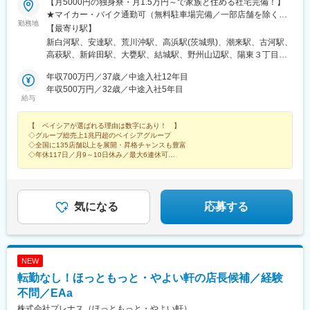
【月5000円の独身寮・月1.5万円～で家族と住める社宅完備！】
★マイカー・バイク通勤可（無料駐車場完備／一部店舗を除く）
勤務地
★東北・関東・北信越・東海・関西エリアの各店舗★将来的にエ
【最寄り駅】
リア社員制度あり※勤務地は、希望を考慮して決定します※勤務地
新白河駅、安達駅、荒川沖駅、高浜駅(茨城県)、潮来駅、古河駅、
の詳細はHPからもご確認いただけます＜東北エリア＞福島県（2
高萩駅、新鉾田駅、大甕駅、結城駅、野州山辺駅、陽東３丁目
店舗）＜関東エリア＞茨城県（8店舗）、栃木県（13店舗）、群
駅、西那須野駅、小山駅、氏家駅、大平下駅、烏山駅、大桑駅(栃
馬県（38店舗）、埼玉県（23店舗）、千葉県（23店舗）、東京都
年収700万円／37歳／中途入社12年目
木県)、下今市駅、七井駅、真岡駅、矢板駅、安中駅、磯部駅(群馬
（1店舗）、神奈川県（1店舗）、山梨県（3店舗）＜東海エリア
年収500万円／32歳／中途入社5年目
県)、伊勢崎駅、国定駅、新伊勢崎駅、多々良駅、西小泉駅、木崎
給与
＞岐阜県（1店舗）、静岡県（8店舗）、愛知県（6店舗）＜北信
駅、竜舞駅、細谷駅(群馬県)、山前駅、上州福島駅、新桐生駅、新
越エリア＞新潟県（2店舗）、長野県（6店舗）＜関西エリア＞滋
里駅(群馬県)、渋川駅、敷島駅、吉井駅(群馬県)、倉賀野駅、上州
【 ベイシアが選ばれる理由は数字にあり！ 】
賀県（2店舗）＼＼嬉しい制度を完備★／／★帰省旅費制度1カ月
七日市駅、沼田駅、群馬原町駅、群馬総社駅、大胡駅、片貝駅、
◇グループ総売上1兆円超のベイシアグループ
1回を上限に、年6～12回まで帰省旅費を実費で補助。気兼ねなく
前橋大島駅、井野駅(群馬県)、中央前橋駅、駒形駅、樋越駅、前橋
◇全国に135店舗以上を展開・昇格チャンスも豊富
拠点地に帰れるよう採用された制度です。★エリア社員制度入社8
駅、赤城駅、上毛高原駅、伊奈中央駅、越生駅、栗橋駅、神保原
◇年休117日／月9～10日休み／最大6連休可
年目以降は、転居を伴う転勤のない働き方も選択できます。結婚
◇残業月平均10～20時間
駅、鶴ケ島駅、持田駅、笠幡駅、明覚駅、森林公園駅(埼玉県)、新
◇家族手当など各種手当充実
や育児、介護など社員のライフスタイルを考慮した制度になって
座駅、武州長瀬駅、羽生駅、武蔵高萩駅、深谷駅、ふかや花園
います。※受動喫煙対策：オフィス内禁煙・分煙
駅、明戸駅、児玉駅、鴻巣駅、飯岡駅、旭駅(千葉県)、三門駅、八
幡宿駅、千葉ニュータウン中央駅、大網駅、勝浦駅、小見川駅、
気になる
応募する
安房鴨川駅、巌根駅、佐倉駅、芝山千代田駅、八日市場駅、おゆ
み野駅、上総一ノ宮駅、求名駅、公津の杜駅、流山おおたかの森
駅、清水公園駅、津田沼駅、新茂原駅、八街駅、館山駅、金子
駅、三崎口駅、禾生駅、富士山駅、春日居町駅、関駅(岐阜県)、豊
NEW
岡駅(静岡県)、菊川駅(静岡県)、掛川駅、都田駅、舞阪駅、浜松
転勤なし！ほっともっと・やよい軒の店長候補／経験
駅、藤枝駅、六合駅、三河鹿島駅、常滑駅、多屋駅、公園西駅、
稲永駅、黒笹駅、豊栄駅、春日山駅、屋代駅、テクノさかき駅、
不問／EAa
田中駅、飯山駅、豊科駅、佐久平駅、彦根駅、三雲駅、宇都宮大
株式会社プレナス（ほっともっと・やよい軒）