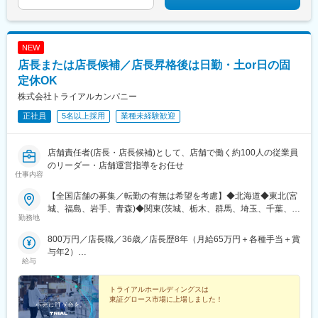
駅(北海道)、幕張本郷駅、千葉中央駅、東葉勝田台駅、下郡駅、上
野御徒町駅、西４丁目駅、県庁前駅(千葉県)、湯島駅、すすきの駅
NEW
店長または店長候補／店長昇格後は日勤・土or日の固
定休OK
株式会社トライアルカンパニー
正社員
5名以上採用
業種未経験歓迎
店舗責任者(店長・店長候補)として、店舗で働く約100人の従業員
のリーダー・店舗運営指導をお任せ
仕事内容
【全国店舗の募集／転勤の有無は希望を考慮】◆北海道◆東北(宮
城、福島、岩手、青森)◆関東(茨城、栃木、群馬、埼玉、千葉、山
勤務地
梨、神奈川)◆中部(愛知、岐阜、三重)◆北陸（富山、石川）◆近
畿(大阪、兵庫、奈良、滋賀)◆中四国(鳥取、島根、岡山、山口、
800万円／店長職／36歳／店長歴8年（月給65万円＋各種手当＋賞
広島、香川)◆九州(福岡、佐賀、長崎、大分、宮崎、熊本、鹿児
与年2）
島)
給与
900万円／40歳 ／大型店店長就任／1年目（月給60万円＋各種手
当＋賞与年2）
トライアルホールディングスは
東証グロース市場に上場しました！