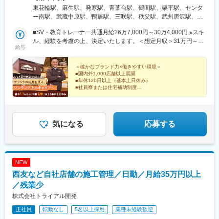
道・東北 ・北関東 ・埼玉千葉 ・東京神奈川 ・北陸甲信越 ・東海
東花輪駅、麻生駅、発寒駅、青葉台駅、鶴間駅、栗平駅、センタ
・近畿 ・兵庫中四国 ・九州※全国転勤が発生するポジションです※
ー南駅、武蔵中原駅、鴨居駅、三咲駅、秩父駅、武州唐沢駅、和
初任地希望エリアが御座いましたら面接時にご相談ください※直営
光市駅、祝園駅、西明石駅、梅島駅、新高島平駅、葛西駅、柴又
店舗がないエリアの研修は近隣エリア店舗で実施頂きます※車での
■SV・教育トレーナー共通月給26万7,000円～30万4,000円 ※スキ
駅、恵比寿駅、代々木公園駅、新宿御苑前駅、阿佐ケ谷駅、京成
移動がメインとなります（運転免許／経験必須）■教育トレーナー
ル、経験を考慮の上、決定いたします。＜想定月収＞31万円～44
曳舟駅、築地市場駅、永田町駅、池袋駅、白金台駅、乃木坂駅、
給与
職本社：山梨県甲府市下曽根町3440-1※全国店舗への出張あり
万円（月給＋諸手当）
自由が丘駅、中目黒駅、東小金井駅、羽村駅、大橋駅(福岡県)、茶
（月4～5回）受動喫煙対策：分煙
山駅(福岡県)、赤間駅、小淵沢駅、竜王駅、石和温泉駅、甲府駅、
＜確かなブランド力×働きやすい環境＞
国母駅、酒折駅、波高島駅、新琴似駅、センター北駅、二和向台
■国内外1,000店舗以上展開
駅、毛呂駅、西高島平駅、代官山駅、代々木八幡駅、四谷三丁目
■年休120日以上（基本土日休み）
駅、新宿三丁目駅、南阿佐ケ谷駅、曳舟駅、東銀座駅、赤坂見附
■社員寮または住宅補助制度
■家族手当
駅、東池袋駅、白金高輪駅、九品仏駅、高島平駅、千駄ケ谷駅、
■食事手当
銀座駅、麹町駅、都電雑司ケ谷駅、奥沢駅
■退職金制度
経営視点やマネジメント力を磨きながら、長くキャリア
気になる
応募する
を築いていける環境です。
NEW
西友など自社店舗の施工管理／日勤／月給35万円以上
／残業少
株式会社トライアル開発
正社員
転勤なし
5名以上採用
業種未経験歓迎