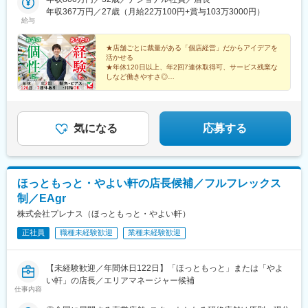
所駅、天童南駅、岩沼駅、大河原駅(宮城県)、東船岡駅、館腰駅、
年収367万円／27歳（月給22万100円+賞与103万3000円）
名取駅、南仙台駅、角田駅、白石駅(宮城県)、亘理駅、長町駅、泉
給与
中央駅、八乙女駅、北山駅(宮城県)、小鶴新田駅、愛子駅、福田町
駅、東照宮駅、台原駅、東北福祉大前駅、八木山動物公園駅、荒
★店舗ごとに裁量がある「個店経営」だからアイデアを
井駅(宮城県)、太子堂駅、薬師堂駅(宮城県)、富沢駅、黒松駅(宮城
活かせる
県)、東仙台駅、陸前高砂駅、葛岡駅、卸町駅(宮城県)、長町一丁
★年休120日以上、年2回7連休取得可、サービス残業な
目駅、本塩釜駅、新利府駅、塩釜駅、陸前山王駅、石巻駅、蛇田
しなど働きやすさ◎
★店長、バイヤー、店舗開発など多彩なキャリアパス
駅、陸前山下駅、石巻あゆみ野駅、渡波駅、古川駅、塚目駅、く
★髪色自由＆ピアス・指輪等の着用OK！自分らしく活
りこま高原駅、新田駅(宮城県)、小牛田駅、涌谷駅、矢本駅、西古
躍
川駅、会津坂下駅、安積永盛駅、郡山富田駅、郡山駅(福島県)、日
和田駅、小野新町駅、三春駅、船引駅、磐城石川駅、曽根田駅、
気になる
応募する
二本松駅、福島学院前駅、笹谷駅、南福島駅、原ノ町駅、平野駅
(福島県)、岩代清水駅、卸町駅、笹木野駅、桜水駅、福島駅(福島
県)、伊達駅、保原駅、やながわ希望の森公園前駅、本宮駅(福島
県)、五百川駅、会津本郷駅、会津若松駅、西若松駅、喜多方駅、
ほっともっと・やよい軒の店長候補／フルフレックス
会津田島駅、猪苗代駅、泉駅(常磐線)、植田駅(福島県)、いわき
制／EAgr
駅、湯本駅、相馬駅、富岡駅、白河駅、新白河駅、磐城棚倉駅、
矢吹駅、須賀川駅、西那須野駅、黒磯駅、氏家駅、矢板駅、陽東
株式会社プレナス（ほっともっと・やよい軒）
３丁目駅、宇都宮駅東口駅、峰駅、鶴田駅、東武宇都宮駅、東宿
正社員
職種未経験歓迎
業種未経験歓迎
郷駅、安塚駅、岡本駅(栃木県)、江曽島駅、西川田駅、鹿沼駅、新
鹿沼駅、石橋駅(栃木県)、東武和泉駅、足利駅、小山駅、佐野駅、
大平下駅、栃木駅、野州平川駅、田島駅、友部駅、佐和駅、後台
【未経験歓迎／年間休日122日】「ほっともっと」または「やよ
駅、高田の鉄橋駅、勝田駅、金上駅、小木津駅、日立駅、十王
い軒」の店長／エリアマネージャー候補
駅、常陸多賀駅、大津港駅、磯原駅、常陸大宮駅、赤塚駅、東水
仕事内容
戸駅、水戸駅、羽鳥駅、石岡駅、つくば駅、研究学園駅、牛久