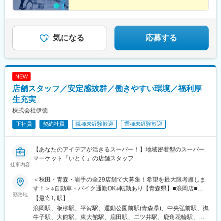
気になる
応募する
NEW
店舗スタッフ／安定感抜群／働きやすい環境／福利厚
生充実
株式会社伊徳
正社員
契約社員
職種未経験歓迎
業種未経験歓迎
【あなたのアイデアが活きるスーパー！】地域密着型のスーパー
マーケット「いとく」の店舗スタッフ
仕事内容
＜秋田・青森・岩手の全29店舗で大募集！希望を最大限考慮しま
す！＞※自動車・バイク通勤OK※転勤あり【青森県】■浪岡店■板
勤務地
柳店■平賀店■アルカディア店■浜の町店■弘前東店【秋田県】■大
【最寄り駅】
館ショッピングセンター■樹海店■片山店■比内店■大館東店■藤琴
浪岡駅、板柳駅、平賀駅、運動公園前駅(青森県)、中央弘前駅、撫
店■鹿角ショッピングセンター■花輪店■鷹巣南店■鷹巣ショッピン
牛子駅、大館駅、東大館駅、扇田駅、二ツ井駅、鹿角花輪駅、西