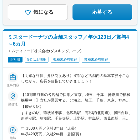
強みのドン・キホーテ。
自分の力を試したい方には最適な環境です。
気になる
応募する
ミスタードーナツの店舗スタッフ／年休123日／賞与4
～6カ月
エムディフード株式会社(ダスキングループ)
正社員
5名以上採用
職種未経験歓迎
業種未経験歓迎
【明確な評価、昇格制度あり】接客など店舗内の基本業務をこな
しながら、店長を目指していきましょう！
仕事内容
【10都道府県の各店舗で採用／東京、埼玉、千葉、神奈川で積極
採用中！】当社が運営する、北海道、埼玉、千葉、東京、神奈
勤務地
川、愛知、大阪、兵庫、岡山、高知の「ミスタードーナツショッ
【最寄り駅】
プ」のいずれかに配属※当社は株式会社ダスキンとフランチャイズ
すすきの駅、環状通東駅、北広島駅、高砂駅(北海道)、勝田台駅、
契約を結び、一部エリアのミスタードーナツ店舗の運営していま
新浦安駅、船橋駅、千葉寺駅、上野駅、拝島駅、西葛西駅、王子
す。（ご応募の際は、運営店舗を必ずご確認ください。）◎勤務
駅、ひばりケ丘駅(東京都)、和光市駅、たまプラーザ駅、名鉄名古
地はご希望を考慮します◎自動車通勤も可！ ※一部制限あり駐車
年収500万円／入社3年目（店長）
屋駅、栄町駅(愛知県)、亀島駅、南千里駅、江坂駅、東三国駅、津
場は会社負担にて契約できます※本社住所／大阪府吹田市豊津町1-
年収420万円／入社2年目 （副店長）
久野駅、近鉄八尾駅、北巽駅、大阪駅、梅田駅(地下鉄)、新大阪
給与
33★当社が運営する店舗のみでの募集となります。HPの店舗一覧