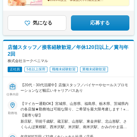
◇アイデアを活かした販促企画にも挑戦
阪難波駅、東寺駅
◆20代～30代活躍中
気になる
応募する
店舗スタッフ／接客経験歓迎／年休120日以上／賞与年
2回
株式会社ヨークベニマル
正社員
5名以上採用
職種未経験歓迎
業種未経験歓迎
【20代・30代活躍中】店舗スタッフ／バイヤーやセールスプロモ
ーションなど幅広いキャリアパスあり
仕事内容
【マイカー通勤OK】宮城県、山形県、福島県、栃木県、茨城県内
の各店舗★勤務地は可能な限り、ご希望を最大限考慮します！※受
勤務地
動喫煙対策あり
【最寄り駅】
新庄駅、羽前千歳駅、蔵王駅、山形駅、東金井駅、北山形駅、さ
くらんぼ東根駅、西米沢駅、米沢駅、南米沢駅、かみのやま温泉
駅、西寒河江駅、神町駅、高畠駅、天童駅、南長井駅、南陽市役
年収800万円／32歳／ナショナル社員／店長