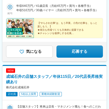
グセンター■能代ショッピングセンター■能代通町店■能代南店■二
鷹巣駅、鷹ノ巣駅、東能代駅、能代駅、向能代駅、船越駅、追分
ツ井ショッピングセンター■能代北店■男鹿ショッピングセンター
年収640万円／41歳店長（月給45万円＋賞与＋各種手当）
駅(秋田県)、秋田駅、泉外旭川駅、土崎駅、羽後牛島駅、大釜駅
■追分店■秋田東店■新国道店■土崎みなと店■川尻店■自衛隊通店
年収510万円／30歳バイヤー（月給35万円＋賞与＋各種手当）
給与
【岩手県】■滝沢店
【“やらされ仕事”は、もう卒業。小売の仕事を、もっと
楽しもう。】
★発注も売場づくりも主体的に提案できる
★チャレンジを後押しする社風
★最大7割補助の社宅補助あり
★年2回の4連休＆年間休日112日
★創業127年・地域に根ざす安定企業
気になる
応募する
NEW
成城石井の店舗スタッフ／年休115日／20代店長昇格実
績あり
株式会社成城石井
正社員
5名以上採用
業種未経験歓迎
【店舗スタッフ】将来は店長・マネジメント職も！食へのこだわ