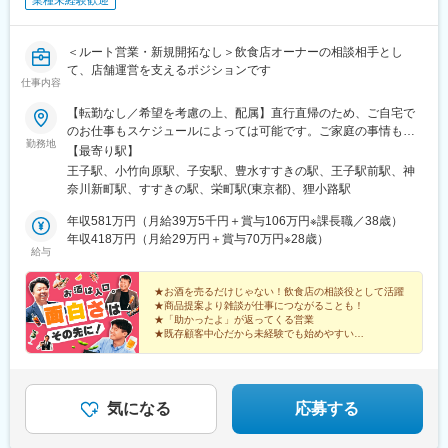
業種未経験歓迎
＜ルート営業・新規開拓なし＞飲食店オーナーの相談相手とし
て、店舗運営を支えるポジションです
仕事内容
【転勤なし／希望を考慮の上、配属】直行直帰のため、ご自宅で
のお仕事もスケジュールによっては可能です。ご家庭の事情も考
勤務地
慮し、リモートワーク等もご相談可能です。■本社第四ビル／東京
【最寄り駅】
都北区豊島2-2-6最寄り駅：王子駅■小茂根オフィス／東京都板橋
王子駅、小竹向原駅、子安駅、豊水すすきの駅、王子駅前駅、神
区小茂根3-5-5最寄り駅：小竹向原駅■東神奈川オフィス／神奈川
奈川新町駅、すすきの駅、栄町駅(東京都)、狸小路駅
県横浜市神奈川区千若町31 ケイヒン倉庫 2F 最寄り駅：神奈川新
町駅■北海道支店／北海道札幌市中央区南5条西2-1-5最寄り駅：す
年収581万円（月給39万5千円＋賞与106万円※課長職／38歳）
すきの駅★「営業事務」として採用※勤務地は、適性エリアと自宅
年収418万円（月給29万円＋賞与70万円※28歳）
給与
から通える距離を考慮し決定※屋内の受動喫煙対策：あり（禁煙）
★お酒を売るだけじゃない！飲食店の相談役として活躍
★商品提案より雑談が仕事につながることも！
★「助かったよ」が返ってくる営業
★既存顧客中心だから未経験でも始めやすい
★月給28万円～／転勤なし
★定着率90％！長く活躍できる環境
気になる
応募する