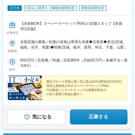
正社員
5名以上採用
職種未経験歓迎
業種未経験歓迎
【未経験OK】スーパーマーケットTRIALの店舗スタッフ【全国
352店舗】
仕事内容
全国店舗の募集／転勤の有無は希望を考慮◆北海道◆東北(宮城、
福島、岩手、青森)◆関東(茨城、栃木、群馬、埼玉、千葉、山梨、
勤務地
神奈川)◆中部(愛知、岐阜、三重）◆北陸（富山、石川)◆近畿(大
阪、兵庫、奈良、滋賀)◆中四国(鳥取、島根、岡山、山口、広島、
800万円／店長職／36歳／店長歴8年（月給65万円＋各種手当＋賞
香川)◆九州(福岡、佐賀、長崎、大分、宮崎、熊本、鹿児島)
与年2）
給与
900万円／40歳 ／大型店店長就任／1年目（月給60万円＋各種手
当＋賞与年2）
東証グロース市場上場／売上高は6531億円(2023年6月)
現在も業績拡大中のスーパーマーケットTRIAL。
ITを駆使したマーケティング＆業務効率化で
小売り業界の常識を覆す！
気になる
応募する