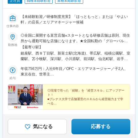
正社員
職種未経験歓迎
業種未経験歓迎
文路駅、松江しんじ湖温泉駅、門田屋敷駅、新倉敷駅、瀬戸駅、
法界院駅、茶屋町駅、西片上駅、防府駅、丸尾駅、新南陽駅、府
中駅(徳島県)、穴吹駅、志度駅、木太町駅、三条駅(香川県)、金蔵
【未経験歓迎／研修制度充実】「ほっともっと」または「やよい
寺駅、波川駅、中村駅、東新木駅、川之江駅、高砂町駅、新居浜
軒」の店長／エリアマネージャー候補
駅、東比恵駅、高宮駅(福岡県)、九州工大前駅、西新駅、徳力嵐山
仕事内容
口駅、片野駅、佐賀駅、武雄温泉駅、伊賀屋駅、思案橋駅、佐世
◎全国に展開する直営店舗※スタートとなる研修店舗は原則、現住
保中央駅、肥前長田駅、健軍町駅、新八代駅、武蔵塚駅、鶴崎
所から通勤可能な店舗になります。★全国転勤の「グローバルコ
駅、別府大学駅、高城駅、宮崎神宮駅、西都城駅、日向市駅、高
勤務地
ース」、地域限定の「リージョナルコース」から希望のキャリア
尾野駅、天文館通駅、騎射場駅、白石駅(函館本線)、自衛隊前駅、
【最寄り駅】
を選択可能！勤務地については以下の通りです。【グローバルコ
さっぽろ駅、千歳駅(北海道)、勾当台公園駅、六丁の目駅、荒川沖
銀座駅、西８丁目駅、新富士駅(北海道)、帯広駅、稲積公園駅、室
ース】事業展開エリア全域が勤務地の対象となり、その中での転
駅、偕楽園駅、勝田駅、野州平川駅、佐野市駅、東武宇都宮駅、
蘭駅、苫小牧駅、深川駅、小川原駅、前潟駅、仙北町駅、岩手飯
勤の可能性があります。【リージョナルコース】当社が定めた各
館林駅、新前橋駅、所沢駅、川越駅、京成船橋駅、本八幡駅(総武
岡駅、東仙台駅、北仙台駅、土崎駅、湯沢駅、追分駅(秋田県)、山
エリア内のみ勤務地となります。（エリア内で転居を伴う転勤の
年収756万円：入社6年目／OFC・エリアマネージャー／子2人、
線)、大森台駅、高円寺駅、中野駅(東京都)、新宿駅(東京メトロ)、
形駅、酒田駅、安積永盛駅、喜久田駅、新白河駅、白河駅、いわ
可能性あり）下記エリアから選択可能・北海道エリア／北海道・
東京在住、世帯主
駒沢大学駅、表参道駅、大森駅(東京都)、湯島駅、末広町駅(東京
き駅、日和田駅、東宿郷駅、新鹿沼駅、合戦場駅、足利駅、北高
給与
東北エリア／宮城・岩手・秋田・青森・山形・福島・関東エリア
年収617万円：入社3年目／シニアストアマネージャー／子1人、
都)、相模大野駅、阪東橋駅、川崎駅、本厚木駅、大船駅、甲府
崎駅、太田駅(群馬県)、新伊勢崎駅、前橋大島駅、越後石山駅、東
／茨城・栃木・群馬・千葉・埼玉・東京・神奈川・中部エリア／
大阪在住、世帯主
駅、狐ケ崎駅、浜松駅、磐田駅、池下駅、丸の内駅(愛知県)、小幡
三条駅、分水駅、北坂戸駅、南与野駅、大宮駅(埼玉県)、南鳩ケ谷
山梨・長野・静岡・新潟・愛知・岐阜・富山・石川・福井・関西
◎現場で培った「経験」を「経営スキル」にアップデー
駅、泊駅(三重県)、亀田駅、寺尾駅、呉羽駅、片原町駅(富山県)、
駅、北春日部駅、笠幡駅、獨協大学前駅、鷲宮駅、東松山駅、熊
ト！
エリア／滋賀・京都・大阪・奈良・和歌山・兵庫・三重・中国四
野々市駅(ＩＲいしかわ鉄道線)、小松駅、磯部駅(石川県)、ベル前
谷駅、三ノ輪駅、地下鉄赤塚駅、不動前駅、経堂駅、茅場町駅、
■プレナス大学で店舗運営のスキルから経営能力まで学
国エリア／鳥取・島根・岡山・広島・山口・香川・徳島・高知・
駅、鯖江駅、越前新保駅、広丘駅、川中島駅、ひこね芹川駅、八
船堀駅、糀谷駅、梅島駅、赤土小学校前駅、ちはら台駅、浦安駅
べる
愛媛・九州エリア／福岡・佐賀・長崎・熊本・大分・宮崎・鹿児
日市駅、五条駅(京都市営)、烏丸御池駅、近鉄日本橋駅、江坂駅、
■中途入社も安心！独自の育成プログラム
(千葉県)、小倉台駅、元山駅(千葉県)、愛甲石田駅、茅ケ崎駅、岸
■出店加速で新規ポスト続々！
島※採用ホームページにも詳細情報をご紹介しています※受動喫煙
大阪梅田駅(阪急線)、天王寺駅、尼崎センタープール前駅、伊丹駅
根公園駅、踊場駅、山手駅、金沢文庫駅、国母駅、田野倉駅、常
対策：敷地内全面禁煙
(阪急線)、元町駅(兵庫県)、大久保駅(兵庫県)、白庭台駅、奈良
永駅、富士山駅、中滑川駅、下奥井駅、高岡駅、東新庄駅、野町
業界未経験からでも着実にマネジメントスキルを磨けま
駅、長柄駅、日前宮駅、和歌山港駅、紀伊山田駅、西条駅(広島
駅、内灘駅、丸岡駅、武生駅、花堂駅、岡谷駅、長野駅、上田
す！
気になる
応募する
県)、三原駅、八丁堀駅(広島県)、櫛ケ浜駅、長府駅、元山駅(香川
駅、臼田駅、北松本駅、大垣駅、茶所駅、高山駅、静岡駅、沼津
県)、潟元駅、福音寺駅、古泉駅、天神駅、都府楼南駅、本城駅、
駅、新浜松駅、菊川駅(静岡県)、西掛川駅、ナゴヤドーム前矢田