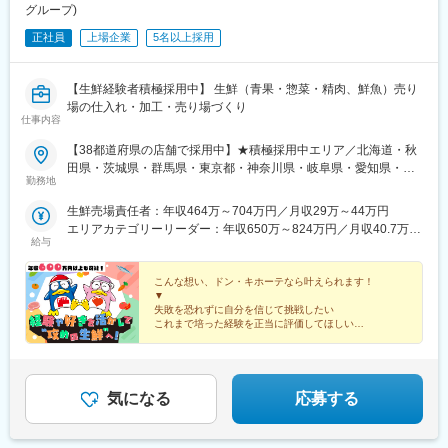
グループ)
町駅、久屋大通駅、千種駅、新瀬戸駅、国際センター駅、新大久
保駅、竹橋駅、四ツ谷駅、浜町駅、日比谷駅、北参道駅、本郷三
正社員
上場企業
5名以上採用
丁目駅、立町駅、近鉄丹波橋駅、五条駅(京都市営)、中電前駅、石
川町駅、京成津田沼駅、大神宮下駅、千葉中央駅、みのり台駅、
なにわ橋駅、大阪難波駅、近鉄日本橋駅、大阪城北詰駅、上野
【生鮮経験者積極採用中】 生鮮（青果・惣菜・精肉、鮮魚）売り
駅、大崎駅、戸越公園駅、不動前駅、江戸川橋駅、東新宿駅、初
場の仕入れ・加工・売り場づくり
仕事内容
台駅、永田町駅、虎ノ門駅、御成門駅、中野新橋駅、学習院下
駅、国際展示場駅、東日本橋駅、芝公園駅、御茶ノ水駅、天神南
【38都道府県の店舗で採用中】★積極採用中エリア／北海道・秋
駅、東北沢駅、浅草駅(ＴＸ)、高津駅(神奈川県)、松屋町駅、岸里
田県・茨城県・群馬県・東京都・神奈川県・岐阜県・愛知県・大
駅、天王寺駅
勤務地
阪府・沖縄県★初任地は原則として、現在の住所から 通勤時間
が1時間30分以内の店舗を優先的に検討します。★入社時は全国
生鮮売場責任者：年収464万～704万円／月収29万～44万円
転勤のある総合職としての 採用となりますが、入社して一定期
エリアカテゴリーリーダー：年収650万～824万円／月収40.7万～
間勤務後 には転居を伴う異動の有無や特定エリアのみ など、
給与
51.5万円
勤務形態を選択できる制度があります。★駐車場がある店舗で
は、相談の上で マイカー通勤も可能です。〈募集店舗〉★北海
こんな想い、ドン・キホーテなら叶えられます！
道・東北北海道/青森県/宮城県/秋田県/山形県/福島県★関東茨城県/
▼
失敗を恐れずに自分を信じて挑戦したい
栃木県/群馬県/埼玉県/千葉県/東京都/神奈川県★甲信越・北陸新潟
これまで培った経験を正当に評価してほしい
県/富山県/石川県/福井県/山梨県/長野県★東海岐阜県/静岡県/愛知
自分に合ったキャリアを選びたい
県/三重県★近畿滋賀県/京都府/大阪府/兵庫県/奈良県★中国・四国
頑張りや成果が収入に反映される環境で働きたい
鳥取県/広島県/徳島県/愛媛県★九州・沖縄福岡県/佐賀県/熊本県/大
仕事だけでなく、プライベートも大切にしたい
分県/宮崎県/沖縄県〈配属店舗〉ドン・キホーテ、MEGAドン・キ
気になる
応募する
ホーテ、ドン・キホーテUNY／MEGAドン・キホーテUNY、長崎
屋