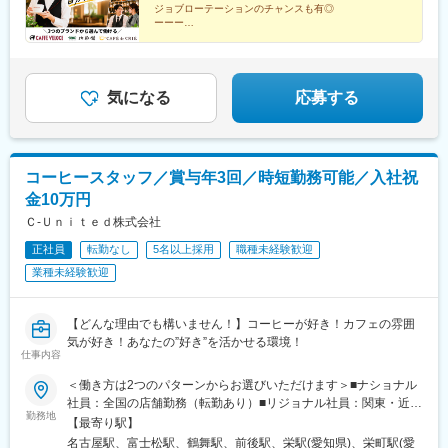
都)、紙屋町東駅、北与野駅、北浦和駅、川口駅、上尾駅、国府台
ジョブローテーションのチャンスも有◎
日市駅、五条駅(京都市営)、烏丸御池駅、近鉄日本橋駅、江坂駅、
駅、横浜駅、みなとみらい駅、奥武山公園駅、赤嶺駅、京都駅、
ーーー
大阪梅田駅(阪急線)、天王寺駅、尼崎センタープール前駅、伊丹駅
◆年2回5連休取得を推奨
伏見桃山駅、烏丸駅、本通駅、八丁堀駅(広島県)、日本大通り駅、
(阪急線)、元町駅(兵庫県)、大久保駅(兵庫県)、白庭台駅、奈良
◆アニバーサリー休暇＆バースデー休暇あり
関内駅、元町・中華街駅、京急鶴見駅、川崎駅、海浜幕張駅、松
◆賞与は年3回（昨年実績3ヶ月分）
駅、長柄駅、日前宮駅、和歌山港駅、紀伊山田駅、西条駅(広島
戸駅、新津田沼駅、京成船橋駅、葭川公園駅、八柱駅、柏駅、市
◆育休復帰率100%・時短勤務制度
県)、三原駅、八丁堀駅(広島県)、櫛ケ浜駅、長府駅、元山駅(香川
川駅、谷町四丁目駅、淀屋橋駅、本町駅、堺筋本町駅、なんば駅
気になる
応募する
県)、潟元駅、福音寺駅、古泉駅、天神駅、都府楼南駅、本城駅、
(地下鉄)、なんば駅(南海線)、大阪ビジネスパーク駅、南方駅(大阪
鳥栖駅、唐津駅、幸駅、左石駅、辛島町駅、西熊本駅、牧駅(大分
府)、都電雑司ケ谷駅、練馬春日町駅、末広町駅(東京都)、外苑前
県)、志布志駅、国分駅(鹿児島県)、谷山駅(指宿枕崎線)、東銀座
駅、小伝馬町駅、稲荷町駅(東京都)、大崎広小路駅、目黒駅、戸越
駅、大通駅、駅東公園前駅、三ノ輪橋駅、下赤塚駅、日本橋駅(東
駅、池尻大橋駅、駒沢大学駅、東陽町駅、茅場町駅、牛込神楽坂
コーヒースタッフ／賞与年3回／時短勤務可能／入社祝
京都)、大鳥居駅、新三河島駅、五香駅、中田駅(神奈川県)、奥田
駅、神楽坂駅、新宿駅、新宿御苑前駅、新宿三丁目駅、四谷三丁
中学校前駅、新庄田中駅、松本駅、加納駅(岐阜県)、庄内緑地公園
金10万円
目駅、麹町駅、三越前駅、半蔵門駅、新橋駅、新中野駅、中野駅
駅、桑町駅、茶山・京都芸術大学駅、長堀橋駅、長田駅(神戸市
(東京都)、面影橋駅、新日本橋駅、神田駅(東京都)、淡路町駅、南
Ｃ‐Ｕｎｉｔｅｄ株式会社
営)、春日川駅、栗林公園駅、新木駅(高知県)、清水町駅、香春口
阿佐ケ谷駅、立川北駅、吉祥寺駅、千歳烏山駅、荻窪駅、八王子
三萩野駅、崇福寺駅、いづろ通駅、鴨池駅、札幌駅、広瀬通駅、
正社員
転勤なし
5名以上採用
職種未経験歓迎
駅、立川南駅、新宿西口駅、新宿駅(東京メトロ)、宝町駅(東京
本川越駅、北大宮駅、船橋駅、本八幡駅(都営線)、西武新宿駅、明
業種未経験歓迎
都)、東京ビッグサイト駅、銀座一丁目駅、小川町駅(東京都)、西
治神宮前駅、大森海岸駅、京成上野駅、伊勢佐木長者町駅、京急
武新宿駅、綾瀬駅、浅草橋駅、亀戸駅、水道橋駅、秋葉原駅、新
川崎駅、富士見町駅(神奈川県)、今池駅(愛知県)、伏見駅(愛知
御茶ノ水駅、板橋区役所前駅、岩本町駅、両国駅、新馬場駅、三
県)、追分駅(三重県)、清水五条駅、丸太町駅(京都市営)、日本橋駅
【どんな理由でも構いません！】コーヒーが好き！カフェの雰囲
田駅(東京都)、神保町駅、大鳥居駅、赤坂駅(福岡県)、中洲川端
(大阪府)、中崎町駅、大阪阿部野橋駅、武庫川駅、伊丹駅(福知山
気が好き！あなたの”好き”を活かせる環境！
駅、祇園駅(福岡県)、呉服町駅(福岡県)、天神駅、博多駅、千歳駅
仕事内容
線)、旧居留地・大丸前駅、胡町駅、西鉄福岡駅、泉福寺駅、花畑
(北海道)、門前仲町駅、竹芝駅、国立駅、祖師ケ谷大蔵駅、用賀
町駅、築地市場駅、西１１丁目駅、宇都宮駅東口駅、荒川一中前
駅、下北沢駅、田原町駅(東京都)、蔵前駅、新富町駅(東京都)、調
＜働き方は2つのパターンからお選びいただけます＞■ナショナル
駅、八丁堀駅(東京都)、西日暮里駅(舎人ライナー)、龍谷富山高校
布駅、雀宮駅、幸谷駅、八千代緑が丘駅、戸塚駅、伊勢佐木長者
社員：全国の店舗勤務（転勤あり）■リジョナル社員：関東・近
前、上小田井駅、本町駅、鉄砲町駅、観光通駅、甲東中学校前
勤務地
町駅、鶴見駅、茅ケ崎駅、向ケ丘遊園駅、二子新地駅、青葉台
畿・九州・東北等のエリア内勤務（エリアを越えての異動なし）
【最寄り駅】
駅、郡元駅(鹿児島市電)、青葉通一番町駅、川越市駅、大神宮下
駅、新百合ケ丘駅、我孫子町駅、長堀橋駅、汐ノ宮駅、阿倍野駅
【募集中の都道府県】★東京は積極採用中！《関東》東京都、神
名古屋駅、富士松駅、鶴舞駅、前後駅、栄駅(愛知県)、栄町駅(愛
駅、京成八幡駅、新宿西口駅、根津駅、秋葉原駅、黄金町駅、尻