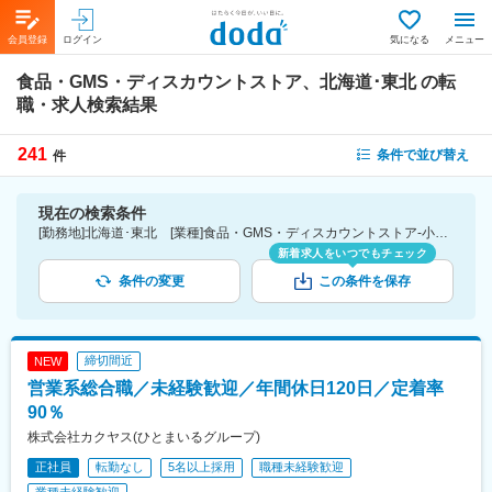
会員登録
ログイン
気になる
メニュー
食品・GMS・ディスカウントストア、北海道･東北
の転
職・求人検索結果
241
条件で並び替え
件
現在の検索条件
[勤務地]北海道･東北 [業種]食品・GMS・ディスカウントストア-小売業界
新着求人をいつでもチェック
条件の変更
この条件を保存
締切間近
NEW
営業系総合職／未経験歓迎／年間休日120日／定着率
90％
株式会社カクヤス(ひとまいるグループ)
正社員
転勤なし
5名以上採用
職種未経験歓迎