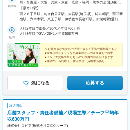
川・名古屋・大阪・兵庫・京都・広島・福岡・熊本の全国16拠点
勤務地
で募集！※転勤あり・なしの働き方を選択できます。※錦糸町本
【最寄り駅】
店・六本木店・横浜店は販売店舗業務あり※いずれの拠点も受動喫
西２８丁目駅、勾当台公園駅、大宮駅(埼玉県)、錦糸町駅、西武新
煙対策：あり（オフィス内禁煙、分煙）■北海道・札幌店■東北・
宿駅、六本木駅、八王子駅、伊勢佐木長者町駅、新栄町駅(愛知
宮城仙台店■関東・埼玉大宮店・錦糸町本店（販売店あり）・新宿
県)、堺筋本町駅、堺東駅、三宮・花時計前駅、大宮駅(京都府)、
歌舞伎町店・六本木店（販売店あり）・八王子店・神奈川横浜店
入社2年目で部長／30代／年収700万円
八丁堀駅(広島県)、呉服町駅(福岡県)、花畑町駅、広瀬通駅、新宿
（販売店あり）■中部・名古屋店■関西・心斎橋店・堺店・兵庫神
入社3年目でSV／20代／年収580万円
西口駅、六本木一丁目駅、京王八王子駅、関内駅、高岳駅、本町
給与
戸店・京都店■中国・広島店■九州・福岡博多店・熊本店／どの店
駅、神戸三宮駅(阪急・神戸高速)、四条大宮駅、立町駅、中洲川端
舗も20代30代が中心となり活躍中！～社員の想いをご紹介します
駅、辛島町駅、北四番丁駅、新宿駅(東京メトロ)、麻布十番駅、日
～＼「ベンチャー企業で責任あるポジションに就き、人生の目標
＼お酒好きな気持ちで活躍できる！手当や福利厚生も／
ノ出町駅、車道駅、神戸三宮駅(阪神)、四条駅(京都市営)、袋町
■飲食店のスタッフなど異業種からの未経験も活躍中
を叶えたい！」「行き場を失ったお酒と、それを求めている人を
駅、千代県庁口駅、熊本城・市役所前駅
■ソムリエ資格手当もあるのでお酒の知識が活きます
つなぐ価値ある仕事がしたい！」「破棄されるお酒を減らしSDGs
■月給25.5万円以上／住宅手当・資格手当あり
に貢献したい！」「お酒業界にECを普及させ、全国に出回ってい
■ヤフオク！ベストストアアワード8年連続1位
ないお酒の魅力を多くの人に伝えたい！」
気になる
応募する
締切間近
店舗スタッフ・責任者候補／現場主導／チーフ平均年
収630万円
株式会社ロピア(株式会社OICグループ)