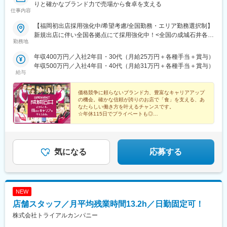
りと確かなブランド力で売場から食卓を支える
仕事内容
【福岡初出店採用強化中/希望考慮/全国勤務・エリア勤務選択制】
新規出店に伴い全国各拠点にて採用強化中！<全国の成城石井各店
勤務地
舗>関東エリア:東京都・神奈川県・埼玉県・千葉県関西エリア:大
阪府・兵庫県・京都府東海中部エリア:愛知県・岐阜県・静岡県そ
年収400万円／入社2年目・30代（月給25万円＋各種手当＋賞与）
の他エリア:宮城県・岡山県・広島県・新潟県・群馬県・茨城県・
年収500万円／入社4年目・40代（月給31万円＋各種手当＋賞与）
山梨県・福岡県☆居住地・希望勤務地を考慮します。☆通勤可能
給与
圏内への配属となります。☆福岡県福岡市に九州エリア初出店が
決定！＼エリア限定勤務制度あり／それぞれの将来像やライフス
価格競争に頼らないブランド力、豊富なキャリアアップ
テージに合わせ「全国勤務」「エリア限定勤務」と選べる制度を
の機会。確かな信頼が誇りのお店で「食」を支える、あ
なたらしい働き方を叶えるチャンスです。
用意しています。
☆年休115日でプライベートも◎
☆男女ともに社員の育児休暇取得実績100％
☆20代～30代も活躍中！
気になる
応募する
NEW
店舗スタッフ／月平均残業時間13.2h／日勤固定可！
株式会社トライアルカンパニー