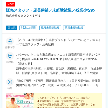
NEW
販売スタッフ・店長候補／未経験歓迎／残業少なめ
株式会社ＧＯＯＤＮＥＷＳ
正社員
5名以上採用
職種未経験歓迎
業種未経験歓迎
【20代～30代活躍中！】当社ブランド『バターのいとこ』等スイ
ーツ販売スタッフ・店長候補
仕事内容
バターのいとこ大丸東京店ルミネエスト新宿店羽田空港第1・2そ
ごう横浜店GOOD NEWS TOKYO東京駅八重洲中央店上野マルイ
勤務地
店エキュート品川店羽田空港第2GOOD NEWS SATELLITE羽田空
【最寄り駅】
港第1サマンサタバサグローバルアイランド羽田空港第1・2バタ
新千歳空港駅(鉄道)、札幌駅、高久駅、黒磯駅、東京駅、京成上野
ーのサンド羽田空港第1・2ブラウンチーズブラザーズ羽田空港第
駅、新宿駅(東京メトロ)、品川駅、大宮駅(埼玉県)、羽田空港第２
2いとこのフルーツバターサンド エキュート大宮店GOOD NEWS
ターミナル駅(東京モノレール・ＡＮＡ利用)、羽田空港第１ターミ
DAIRY栃木県那須郡GOOD NEWS NEIGHBORS栃木県那須郡
月給24万円～43万円（固定残業代含む） ※固定残業代は、時間外
ナル駅(東京モノレール・ＪＡＬ利用)、横浜駅、梅田駅(地下鉄)、
Chus栃木県那須塩原市HOKKAIDO BROWN CHEESE新千歳空港
労働の有無に関わらず10時間～45時間分を、月1万6000～10万
心斎橋駅、なんば駅(南海線)、大阪駅、京都駅、さっぽろ駅、日本
給与
店大丸札幌店GOOD NEWS HOKKAIDO新千歳空港店北海道バタ
8000円支給※上記を超える時間外労働分は追加で支給※経験・スキ
橋駅(東京都)、大手町駅(東京都)、上野駅、新宿駅、北品川駅、羽
ーのいとこ大丸札幌店GOOD NEWS GREENable阪急うめだ本店
ル・前職給与などを考慮して、給与額を決定します。
田空港第１・第２ターミナル駅(京急)、新高島駅、大阪梅田駅(阪
GOOD NEWS OSAKA大丸心斎橋店高島屋大阪店ルクア大阪店
＼人気菓子ブランド『バターのいとこ』の販売／
神線)、四ツ橋駅、なんば駅(地下鉄)、九条駅(京都府)、北１２条
◆未経験歓迎！人柄・意欲重視の採用です♪
GOOD NEWS KYOTOジェイアール京都伊勢丹店新店舗／福岡県8
駅、京橋駅(東京都)、二重橋前駅、上野御徒町駅、新宿西口駅、高
◇地域の課題を物語に変えて、お菓子で明日をつくる
月下旬オープン予定※受動喫煙対策：敷地内禁煙
輪ゲートウェイ駅、神奈川駅、大阪梅田駅(阪急線)、長堀橋駅、大
◆2020年設立・事業拡大中の成長企業