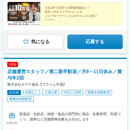
(南海線)、梅田駅(地下鉄)、松屋町駅、大阪ビジネスパーク駅、淀
ク！）からご覧ください。https://c-united.co.jp/
駅、築地市場駅、神泉駅、代々木駅、高田馬場駅、築地駅、葛西
屋橋駅、崇禅寺駅、岸里駅、天満駅、天王寺駅前駅、三条京阪
入社2年で店長への昇格実績あり！
駅、木場駅(東京都)、春日駅(東京都)、東池袋駅、田町駅(東京
駅、九条駅(京都府)、大宮駅(京都府)
本社へのキャリアチェンジや
都)、紙屋町東駅、北与野駅、北浦和駅、川口駅、上尾駅、国府台
ジョブローテーションのチャンスも有◎
駅、横浜駅、みなとみらい駅、奥武山公園駅、赤嶺駅、京都駅、
ーーー
◆年2回5連休取得を推奨
伏見桃山駅、烏丸駅、本通駅、八丁堀駅(広島県)、日本大通り駅、
◆アニバーサリー休暇＆バースデー休暇あり
関内駅、元町・中華街駅、京急鶴見駅、川崎駅、海浜幕張駅、松
◆賞与は年3回（昨年実績3ヶ月分）
戸駅、新津田沼駅、京成船橋駅、葭川公園駅、八柱駅、柏駅、市
◆育休復帰率100%・時短勤務制度
川駅、谷町四丁目駅、淀屋橋駅、本町駅、堺筋本町駅、なんば駅
気になる
応募する
(地下鉄)、なんば駅(南海線)、大阪ビジネスパーク駅、南方駅(大阪
府)、都電雑司ケ谷駅、練馬春日町駅、末広町駅(東京都)、外苑前
駅、小伝馬町駅、稲荷町駅(東京都)、大崎広小路駅、目黒駅、戸越
駅、池尻大橋駅、駒沢大学駅、東陽町駅、茅場町駅、牛込神楽坂
NEW
駅、神楽坂駅、新宿駅、新宿御苑前駅、新宿三丁目駅、四谷三丁
店舗運営スタッフ／第二新卒歓迎／月9～11日休み／賞
目駅、麹町駅、三越前駅、半蔵門駅、新橋駅、新中野駅、中野駅
(東京都)、面影橋駅、新日本橋駅、神田駅(東京都)、淡路町駅、南
与年2回
阿佐ケ谷駅、立川北駅、吉祥寺駅、千歳烏山駅、荻窪駅、八王子
株式会社カワチ薬品【プライム市場】
駅、立川南駅、新宿西口駅、新宿駅(東京メトロ)、宝町駅(東京
正社員
転勤なし
上場企業
5名以上採用
職種未経験歓迎
都)、東京ビッグサイト駅、銀座一丁目駅、小川町駅(東京都)、西
武新宿駅、綾瀬駅、浅草橋駅、亀戸駅、水道橋駅、秋葉原駅、新
業種未経験歓迎
御茶ノ水駅、板橋区役所前駅、岩本町駅、両国駅、新馬場駅、三
田駅(東京都)、神保町駅、大鳥居駅、赤坂駅(福岡県)、中洲川端
駅、祇園駅(福岡県)、呉服町駅(福岡県)、天神駅、博多駅、千歳駅
医薬品・化粧品・雑貨・食品の部門別に商品・在庫管理、売場づ
(北海道)、門前仲町駅、竹芝駅、国立駅、祖師ケ谷大蔵駅、用賀
くり、接客など店舗業務全般をお任せします
仕事内容
駅、下北沢駅、田原町駅(東京都)、蔵前駅、新富町駅(東京都)、調
布駅、雀宮駅、幸谷駅、八千代緑が丘駅、戸塚駅、伊勢佐木長者