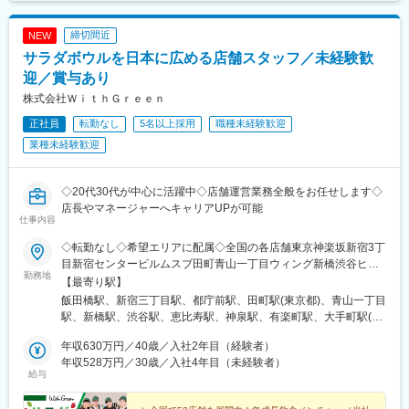
締切間近
NEW
サラダボウルを日本に広める店舗スタッフ／未経験歓
迎／賞与あり
株式会社ＷｉｔｈＧｒｅｅｎ
正社員
転勤なし
5名以上採用
職種未経験歓迎
業種未経験歓迎
◇20代30代が中心に活躍中◇店舗運営業務全般をお任せします◇
店長やマネージャーへキャリアUPが可能
仕事内容
◇転勤なし◇希望エリアに配属◇全国の各店舗東京神楽坂新宿3丁
目新宿センタービルムスブ田町青山一丁目ウィング新橋渋谷ヒカ
勤務地
リエShinQs東横のれん街恵比寿渋谷道玄坂通有楽町イトシア大手
【最寄り駅】
町日本橋高島屋S.C.銀座ノボ丸の内オアゾ東京ミッドタウン八重
飯田橋駅、新宿三丁目駅、都庁前駅、田町駅(東京都)、青山一丁目
洲自由が丘北千住マルイ東京ドームシティ ラクーア羽田空港第1
駅、新橋駅、渋谷駅、恵比寿駅、神泉駅、有楽町駅、大手町駅(東
ターミナル錦糸町パルコ吉祥寺マルイルミネ立川日比谷仲通りル
京都)、日比谷駅、東京駅、日本橋駅(東京都)、銀座駅、池袋駅、
ミネ荻窪池袋神奈川FOOD&TIME ISETAN YOKOHAMA横浜ポルタ
年収630万円／40歳／入社2年目（経験者）
自由が丘駅、錦糸町駅、北千住駅、後楽園駅、羽田空港第２ター
アトレ川崎埼玉ルミネ大宮浦和パルコ千葉成田空港第１ターミナ
年収528万円／30歳／入社4年目（未経験者）
ミナル駅(東京モノレール・ＡＮＡ利用)、荻窪駅、吉祥寺駅、立川
給与
ル流山おおたかの森S・C FLAPS店愛知名古屋ラシック名古屋サ
駅、横浜駅、川崎駅、大宮駅(埼玉県)、浦和駅、芝山千代田駅、流
ンロード名古屋ユニモール名古屋栄セントラルパーク京都京都ラ
山おおたかの森駅、栄駅(愛知県)、名鉄名古屋駅、国際センター