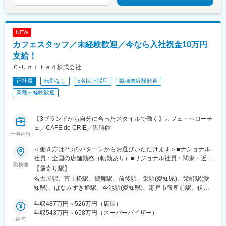
幸手駅、浜松駅、さぎの宮駅、高塚駅、池下駅、丸の内駅(愛知
県)、小幡駅、伏見駅(愛知県)、久屋大通駅、呉羽駅、大泉駅(富山
県)、西泉駅、森本駅、磯部駅(石川県)、近鉄日本橋駅、堺筋本町
NEW
駅、大阪梅田駅(阪急線)、阿波座駅、谷町四丁目駅、西中島南方
カフェスタッフ／未経験歓迎／今なら入社祝金10万円
駅、京橋駅(大阪府)、新大阪駅、北浜駅(大阪府)、天下茶屋駅、中
津駅(地下鉄)、大阪天満宮駅、天神橋筋六丁目駅、天王寺駅、鶴橋
支給！
駅、蒲生四丁目駅、京口駅、野里駅、飾磨駅、五条駅(京都市営)、
Ｃ‐Ｕｎｉｔｅｄ株式会社
今出川駅、上桂駅、京都市役所前駅、烏丸御池駅、京都駅、二条
正社員
転勤なし
5名以上採用
職種未経験歓迎
駅、四条駅(京都市営)、札幌駅、広瀬通駅、新宿三丁目駅、淡路町
駅、大久保駅(東京都)、下落合駅、曙橋駅、水道橋駅、新宿西口
業種未経験歓迎
駅、白山駅(東京都)、明治神宮前駅、面影橋駅、日本橋駅(東京
都)、大森海岸駅、京成金町駅、蔵前駅、上野駅、板橋区役所前
駅、五反田駅、東銀座駅、南新宿駅、三ノ輪駅、豊島園駅(都営
【3ブランドから自分に合ったスタイルで働く】カフェ・ベローチ
線)、桜木町駅、馬車道駅、京急川崎駅、葭川公園駅、本川越駅、
ェ／CAFE de CRIE／珈琲館
仕事内容
北大宮駅、新浜松駅、今池駅(愛知県)、栄町駅(愛知県)、日本橋駅
(大阪府)、本町駅、中崎町駅、西長堀駅、天満橋駅、南方駅(大阪
＜働き方は2つのパターンからお選びいただけます＞■ナショナル
府)、長堀橋駅、大阪城北詰駅、なにわ橋駅、東淀川駅、北天下茶
社員：全国の店舗勤務（転勤あり）■リジョナル社員：関東・近
屋駅、中津駅(大阪府・阪急線)、南森町駅、大阪阿部野橋駅、玉造
勤務地
畿・九州・東北等のエリア内勤務（エリアを越えての異動なし）
【最寄り駅】
駅、清水五条駅、三条駅(京都府)、丸太町駅(京都市営)、東寺駅、
【募集中の都道府県】★東京は積極採用中！《関東》東京都、神
名古屋駅、富士松駅、鶴舞駅、前後駅、栄駅(愛知県)、栄町駅(愛
二条城前駅、烏丸駅、大通駅、青葉通一番町駅、小川町駅(東京
奈川県、埼玉県、千葉県《北関東》栃木県《東北》北海道《東
知県)、はなみずき通駅、今池駅(愛知県)、瀬戸市役所前駅、伏見
都)、四ツ谷駅、九段下駅、西早稲田駅、八丁堀駅(東京都)、浅草
海》愛知県《関西》京都府、大阪府《中国》広島県《九州》福岡
駅(愛知県)、有松駅、名鉄名古屋駅、市ケ谷駅、蒲田駅、大森駅
駅、京成上野駅、不動前駅、築地駅、北参道駅、荒川一中前駅、
県、沖縄県※マイカー通勤OK（勤務地による）※受動喫煙対策／あ
年収487万円～526万円（店長）
(東京都)、青砥駅、池袋駅、西早稲田駅、九段下駅、仲御徒町駅、
都庁前駅、豊島園駅(西武線)、黄金町駅、京成千葉駅、川越市駅、
り※以下住所一覧に記載の店舗は勤務地の一例です。ほか店舗の詳
年収543万円～658万円（スーパーバイザー）
飯田橋駅、渋谷駅、東銀座駅、人形町駅、日本橋駅(東京都)、錦糸
第一通り駅、覚王山駅、国際センター駅、栄駅(愛知県)、なんば駅
給与
細はHPの「店舗検索」（ページ右上の虫眼鏡マークをクリッ
町駅、浜松町駅、上野広小路駅、南新宿駅、恵比寿駅、二重橋前