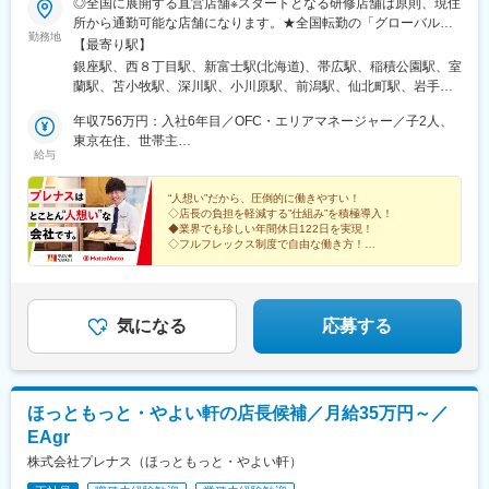
◎全国に展開する直営店舗※スタートとなる研修店舗は原則、現住
駅、ひたち野うしく駅、みどりの駅、下館二高前駅、神立駅、小
所から通勤可能な店舗になります。★全国転勤の「グローバルコ
絹駅、土浦駅、戸頭駅、七光台駅、守谷駅、結城駅、東塩釜駅、
勤務地
ース」、地域限定の「リージョナルコース」から希望のキャリア
東福島駅、美術館図書館前駅、泉駅(福島交通線)、上保原駅、宇都
【最寄り駅】
を選択可能！勤務地については以下の通りです。【グローバルコ
宮駅、那珂湊駅
銀座駅、西８丁目駅、新富士駅(北海道)、帯広駅、稲積公園駅、室
ース】事業展開エリア全域が勤務地の対象となり、その中での転
蘭駅、苫小牧駅、深川駅、小川原駅、前潟駅、仙北町駅、岩手飯
勤の可能性があります。【リージョナルコース】当社が定めた各
岡駅、東仙台駅、北仙台駅、土崎駅、湯沢駅、追分駅(秋田県)、山
エリア内のみ勤務地となります。（エリア内で転居を伴う転勤の
年収756万円：入社6年目／OFC・エリアマネージャー／子2人、
形駅、酒田駅、安積永盛駅、喜久田駅、新白河駅、白河駅、いわ
可能性あり）下記エリアから選択可能・北海道エリア／北海道・
東京在住、世帯主
き駅、日和田駅、東宿郷駅、新鹿沼駅、合戦場駅、足利駅、北高
給与
東北エリア／宮城・岩手・秋田・青森・山形・福島・関東エリア
年収617万円：入社3年目／シニアストアマネージャー／子1人、
崎駅、太田駅(群馬県)、新伊勢崎駅、前橋大島駅、越後石山駅、東
／茨城・栃木・群馬・千葉・埼玉・東京・神奈川・中部エリア／
大阪在住、世帯主
三条駅、分水駅、北坂戸駅、南与野駅、大宮駅(埼玉県)、南鳩ケ谷
山梨・長野・静岡・新潟・愛知・岐阜・富山・石川・福井・関西
“人想い”だから、圧倒的に働きやすい！
駅、北春日部駅、笠幡駅、獨協大学前駅、鷲宮駅、東松山駅、熊
◇店長の負担を軽減する”仕組み”を積極導入！
エリア／滋賀・京都・大阪・奈良・和歌山・兵庫・三重・中国四
谷駅、三ノ輪駅、地下鉄赤塚駅、不動前駅、経堂駅、茅場町駅、
◆業界でも珍しい年間休日122日を実現！
国エリア／鳥取・島根・岡山・広島・山口・香川・徳島・高知・
船堀駅、糀谷駅、梅島駅、赤土小学校前駅、ちはら台駅、浦安駅
◇フルフレックス制度で自由な働き方！
愛媛・九州エリア／福岡・佐賀・長崎・熊本・大分・宮崎・鹿児
◆未経験でも月給35万円スタート！
(千葉県)、小倉台駅、元山駅(千葉県)、愛甲石田駅、茅ケ崎駅、岸
◇6カ月の育成プログラムで中途入社も安心！
島※採用ホームページにも詳細情報をご紹介しています※受動喫煙
根公園駅、踊場駅、山手駅、金沢文庫駅、国母駅、田野倉駅、常
対策：敷地内全面禁煙
永駅、富士山駅、中滑川駅、下奥井駅、高岡駅、東新庄駅、野町
駅、内灘駅、丸岡駅、武生駅、花堂駅、岡谷駅、長野駅、上田
気になる
応募する
駅、臼田駅、北松本駅、大垣駅、茶所駅、高山駅、静岡駅、沼津
駅、新浜松駅、菊川駅(静岡県)、西掛川駅、ナゴヤドーム前矢田
駅、瑞穂区役所駅、中村公園駅、小田井駅、荒子川公園駅、今伊
勢駅、玉垣駅、中川原駅、茅町駅、田村駅、南草津駅、栗東駅、
ほっともっと・やよい軒の店長候補／月給35万円～／
河瀬駅、元田中駅、丹波口駅、小野駅(京都府)、ケーブル八幡宮山
EAgr
上駅、堺筋本町駅、深江橋駅、総持寺駅、門真南駅、富田駅(大阪
府)、西舞子駅、東二見駅、広畑駅、高速長田駅、西明石駅、天理
株式会社プレナス（ほっともっと・やよい軒）
駅、大和高田駅、生駒駅、紀伊田辺駅、和歌山市駅、海南駅、学