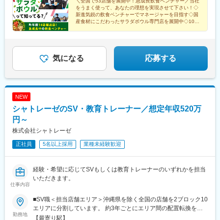
クエ四条烏丸京都高島屋S.C.大阪エキマルシェ大阪大丸梅田ホワ
＼全国で53店舗を展開中！急成長飲食ベンチャー／当社
駅、久屋大通駅、四条駅(京都市営)、京都河原町駅、東梅田駅、大
をうまく使って、あなたの理想を実現させて下さい！◇
イティ梅田クリスタ長堀ディアモール大阪兵庫神戸さんちか阪急
阪駅、長堀橋駅、神戸三宮駅(阪急・神戸高速)、西宮北口駅、岡山
新進気鋭の飲食ベンチャーでマネージャーを目指す◇国
西宮ガーデンズ岡山岡山一番街店広島ミナモア広島店福岡アミュ
駅、広島駅、博多駅、西鉄福岡駅、天神駅、牛込神楽坂駅、新宿
産食材にこだわったサラダボウル専門店を展開中◇100
プラザ博多天神地下街ONE FUKUOKA BLDG.
店舗体制を目指して体制強化中
駅(東京メトロ)、新宿西口駅、三田駅(東京都)、乃木坂駅、内幸町
駅、代官山駅、三越前駅、京橋駅(東京都)、九品仏駅、春日駅(東
京都)、井の頭公園駅、立川北駅、神奈川駅、新高島駅、京急川崎
駅、栄町駅(愛知県)、近鉄名古屋駅、烏丸駅、祇園四条駅、梅田駅
気になる
応募する
(地下鉄)、心斎橋駅、大阪梅田駅(阪神線)、神戸三宮駅(阪神)、岡
山駅前駅、祇園駅(福岡県)、神楽坂駅、新宿駅、西新宿駅、外苑前
駅、汐留駅、銀座一丁目駅、二重橋前駅、茅場町駅、宝町駅(東京
都)、奥沢駅、水道橋駅、立川南駅、高島町駅、矢場町駅、名古屋
NEW
駅、烏丸御池駅、三条駅(京都府)、大阪梅田駅(阪急線)、堺筋本町
シャトレーゼのSV・教育トレーナー／想定年収520万
駅、三宮駅(神戸市営)、西川緑道公園駅、猿猴橋町駅、天神南駅
円～
株式会社シャトレーゼ
正社員
5名以上採用
業種未経験歓迎
経験・希望に応じてSVもしくは教育トレーナーのいずれかを担当
いただきます。
仕事内容
■SV職＜担当店舗エリア＞沖縄県を除く全国の店舗を2ブロック10
エリアに分割しています。 約3年ごとにエリア間の配置転換を行
勤務地
い、多様な経験を積みながらキャリア形成いただきます。・北海
【最寄り駅】