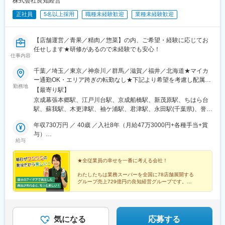
株式会社良知経営
岡駅、沼田駅、北藤岡駅、群馬藤岡駅、前橋駅、心臓血管センタ
駅、大崎駅、戸越公園駅、不動前駅、江戸川橋駅、東新宿駅、初
正社員
5名以上採用
職種未経験歓迎
業種未経験歓迎
ー駅、吉井駅(群馬県)、黒松駅(宮城県)、太子堂駅、愛子駅、荒井
台駅、永田町駅、虎ノ門駅、御成門駅、中野新橋駅、学習院下
駅(宮城県)、渡波駅、蛇田駅、岩切駅、岩沼駅、大河原駅(宮城
駅、国際展示場駅、東日本橋駅、芝公園駅、御茶ノ水駅、天神南
県)、陸前落合駅、気仙沼市立病院駅、東塩釜駅、六丁の目駅、中
駅、東北沢駅、浅草駅(ＴＸ)、高津駅(神奈川県)、松屋町駅、岸里
【店舗運営／青果／精肉／惣菜】の内、ご希望・経験に応じてお
野栄駅、西塩釜駅、北山駅(宮城県)、富沢駅、泉中央駅、東仙台
駅、天王寺駅
任せします★研修があるので未経験でも安心！
駅、塚目駅、古川駅、美田園駅、国見駅(宮城県)、長町一丁目駅、
仕事内容
旭駅(千葉県)、おゆみ野駅、柏駅、湖北駅、成田空港駅(鉄道)、白
井駅、京成臼井駅、館山駅、仲ノ町駅、松岸駅、求名駅、公津の
千葉／埼玉／東京／神奈川／群馬／滋賀／福井／北海道★マイカ
杜駅、青堀駅、船橋日大前駅、上総清川駅、八街駅、榎戸駅(千葉
ー通勤OK・エリア跨ぎの転勤なし★下記より希望を考慮し配属先
勤務地
県)、八日市場駅、横芝駅、武蔵藤沢駅、八木崎駅、加須駅、丹荘
決定■千葉県幕張本郷、江戸川台、船橋南、館山、蘇我ベイフロン
【最寄り駅】
駅、久喜駅、ひろせ野鳥の森駅、北坂戸駅、杉戸高野台駅、花崎
ト、千葉中央、四街道、鎌取、誉田、木更津、ちはら台、流山、
京成幕張本郷駅、江戸川台駅、京成船橋駅、新茂原駅、ちはら台
駅、新田駅(埼玉県)、せんげん台駅、さいたま新都心駅、本庄駅、
勝田台、大網永田、馬来田、袖ヶ浦、茂原、茂原緑ヶ丘、君津、
駅、蘇我駅、木更津駅、袖ケ浦駅、君津駅、永田駅(千葉県)、誉田
親鼻駅、南桜井駅、鷲宮駅、東酒田駅、西寒河江駅、新庄駅、高
銚子、旭■埼玉県入間、上尾、上尾愛宕、加須ビバモール、入曽、
駅、鎌取駅、四街道駅、旭駅(千葉県)、葭川公園駅、松岸駅、館山
畠駅、羽前大山駅、鶴岡駅、天童南駅、南長井駅、さくらんぼ東
小手指、吉川、三郷、飯能、越谷南、深谷、所沢ファルマン、三
年収730万円 ／ 40歳 ／入社8年（月給47万3000円+各種手当+賞
駅、茂原駅、勝田台駅、流山駅、馬来田駅、入曽駅、籠原駅、蒲
根駅、東金井駅、蔵王駅、米沢駅、置賜駅、西米沢駅、山ノ目
芳、熊谷、籠原、幸手、妻沼、鶴ヶ島、羽生■東京都練馬、日野百
与）
生駅、幸手駅、狭山ケ丘駅、元加治駅、鶴ケ島駅、南浦和駅、加
給与
駅、大船渡駅、柳原駅(岩手県)、一ノ関駅、巣子駅、花巻駅、前沢
草園、国立弁天通り、上野広小路、三鷹深大寺、喜多見、鶴川、
年収536万円 ／ 27歳 ／入社5年（月給29万9000円+各種手当+賞
須駅、北上尾駅、深谷駅、入間市駅、所沢駅、三郷駅(埼玉県)、吉
駅、水沢駅、厨川駅、矢幅駅、豊科駅、切石駅、飯山駅、伊那市
町田木曽、西武東大和、昭島、武蔵境、八王子みなみ野ミートセ
与）
川駅、上熊谷駅、上尾駅、西小泉駅、柳瀬川駅、喜多見駅、百草
駅、西上田駅、中軽井沢駅、小諸駅、岩村田駅、塩尻駅、信州中
ンター■神奈川県宮前、荏田西、平塚、古淵、上麻生、武蔵新城、
★全従業員の幸せを一番に考える会社！
園駅、上野広小路駅、新小金井駅、武蔵境駅、立飛駅、武蔵大和
野駅、穂高駅、大屋駅、磐田駅、草薙駅(東海道本線)、遠州小松
小田原栢山★オープニング同時募集（神奈川県内／今秋新規オー
駅、光が丘駅、古淵駅、鶴川駅、中神駅、八王子みなみ野駅、都
わたしたちは業務スーパーを全国に78店舗展開する
駅、六合駅、甲府駅、南甲府駅、春日居町駅、ゆいの杜東駅、合
プン予定）■群馬県桐生境野、笠懸、岩瀬川■滋賀県日野、甲良、
筑ふれあいの丘駅、武蔵新城駅、栢山駅、柿生駅、たまプラーザ
グループ売上729億円の良知経営グループです。
戦場駅、泉駅(福島交通線)
長浜高月/ミートセンター■福井県四ツ居、ワッセ、二の宮、木
駅、平塚駅、岩宿駅、桐生駅、細谷駅(群馬県)、日野駅(滋賀県)、
お客様のため、一緒に働く仲間のため、そして自分のた
崎、武生、おおい成海■北海道柳町HA・RERUタウン、苫小牧
尼子駅、高月駅、福井口駅、商工会議所前駅、西別院駅、スポー
め、
西、伏古、新発寒、狸小路２丁目、静内、室蘭、滝川
ツ公園駅、西敦賀駅、若狭本郷駅、環状通東駅、稲積公園駅、狸
一生懸命になれる人と働きたいと考えています。
小路駅、沼ノ端駅、糸井駅、鵡川駅、東室蘭駅、滝川駅、緑が丘
気になる
応募する