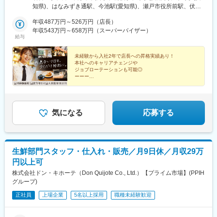
(阪堺線)、大江橋駅、天下茶屋駅、天王寺駅前駅、下松駅(大阪
奈川県、埼玉県、千葉県《北関東》栃木県《東北》北海道《東
知県)、はなみずき通駅、今池駅(愛知県)、瀬戸市役所前駅、伏見
手駅、第一通り駅、覚王山駅、久屋大通駅、烏丸駅、京都市役所
府)、熊取駅、大宮駅(埼玉県)、桶川駅、武蔵藤沢駅、西川口駅、
海》愛知県《関西》京都府、大阪府《中国》広島県《九州》福岡
駅(愛知県)、有松駅、名鉄名古屋駅、市ケ谷駅、蒲田駅、大森駅
前駅、なんば駅(南海線)、梅田駅(地下鉄)、天王寺駅前駅、県庁前
南彦根駅、長浜駅、近江八幡駅、淀駅、松井山手駅、近鉄名古屋
県、沖縄県※マイカー通勤OK（勤務地による）※受動喫煙対策／あ
年収487万円～526万円（店長）
(東京都)、青砥駅、池袋駅、西早稲田駅、九段下駅、仲御徒町駅、
駅(兵庫県)、立町駅、天神南駅、熊本城・市役所前駅
駅、池下駅、瀬戸市駅、丸の内駅(愛知県)、京急蒲田駅、大森海岸
り※以下住所一覧に記載の店舗は勤務地の一例です。ほか店舗の詳
年収543万円～658万円（スーパーバイザー）
飯田橋駅、渋谷駅、東銀座駅、人形町駅、日本橋駅(東京都)、錦糸
給与
駅、京成高砂駅、御徒町駅、水天宮前駅、京橋駅(東京都)、住吉駅
細はHPの「店舗検索」（ページ右上の虫眼鏡マークをクリッ
町駅、浜松町駅、上野広小路駅、南新宿駅、恵比寿駅、二重橋前
(東京都)、大門駅(東京都)、有楽町駅、下落合駅、後楽園駅、平沼
ク！）からご覧ください。https://c-united.co.jp/
駅、築地市場駅、神泉駅、代々木駅、高田馬場駅、築地駅、葛西
橋駅、桃山御陵前駅、四条駅(京都市営)、袋町駅、胡町駅、馬車道
未経験から入社2年で店長への昇格実績あり！
駅、木場駅(東京都)、春日駅(東京都)、東池袋駅、田町駅(東京
本社へのキャリアチェンジや
駅、京急川崎駅、津田沼駅、船橋駅、栄町駅(千葉県)、新八柱駅、
都)、紙屋町東駅、北与野駅、北浦和駅、川口駅、上尾駅、国府台
ジョブローテーションも可能◎
市川真間駅、天満橋駅、日本橋駅(大阪府)、大阪城公園駅、西中島
駅、横浜駅、みなとみらい駅、奥武山公園駅、赤嶺駅、京都駅、
ーーー
南方駅、要町駅、目白駅、湯島駅、青山一丁目駅、馬喰横山駅、
◆年2回5連休取得を推奨
伏見桃山駅、烏丸駅、本通駅、八丁堀駅(広島県)、日本大通り駅、
上野御徒町駅、新御徒町駅、五反田駅、戸越銀座駅、八丁堀駅(東
◆アニバーサリー休暇＆バースデー休暇あり
関内駅、元町・中華街駅、京急鶴見駅、川崎駅、海浜幕張駅、松
◆賞与は年3回（昨年実績3ヶ月分）
京都)、都庁前駅、曙橋駅、内幸町駅、汐留駅、東京駅、中野富士
戸駅、新津田沼駅、京成船橋駅、葭川公園駅、八柱駅、柏駅、市
◆育休復帰率100%・時短勤務制度
見町駅、阿佐ケ谷駅、立川駅、芦花公園駅、京王八王子駅、有明
川駅、谷町四丁目駅、淀屋橋駅、本町駅、堺筋本町駅、なんば駅
気になる
応募する
駅(東京都)、銀座駅、亀戸水神駅、両国駅(都営線)、馬喰町駅、北
(地下鉄)、なんば駅(南海線)、大阪ビジネスパーク駅、南方駅(大阪
品川駅、穴守稲荷駅、東池袋四丁目駅、櫛田神社前駅、西鉄福岡
府)、都電雑司ケ谷駅、練馬春日町駅、末広町駅(東京都)、外苑前
駅、東比恵駅、越中島駅、池ノ上駅、浅草駅、蓮沼駅、布田駅、
駅、小伝馬町駅、稲荷町駅(東京都)、大崎広小路駅、目黒駅、戸越
井の頭公園駅、新松戸駅、日ノ出町駅、登戸駅、二子玉川駅、あ
駅、池尻大橋駅、駒沢大学駅、東陽町駅、茅場町駅、牛込神楽坂
生鮮部門スタッフ・仕入れ・販売／月9日休／月収29万
びこ駅、阿倍野駅(地下鉄)、北天下茶屋駅、大阪阿部野橋駅、矢場
駅、神楽坂駅、新宿駅、新宿御苑前駅、新宿三丁目駅、四谷三丁
町駅、久屋大通駅、千種駅、新瀬戸駅、国際センター駅、新大久
円以上可
目駅、麹町駅、三越前駅、半蔵門駅、新橋駅、新中野駅、中野駅
保駅、竹橋駅、四ツ谷駅、浜町駅、日比谷駅、北参道駅、本郷三
(東京都)、面影橋駅、新日本橋駅、神田駅(東京都)、淡路町駅、南
株式会社ドン・キホーテ（Don Quijote Co., Ltd.）【プライム市場】(PPIH
丁目駅、立町駅、近鉄丹波橋駅、五条駅(京都市営)、中電前駅、石
阿佐ケ谷駅、立川北駅、吉祥寺駅、千歳烏山駅、荻窪駅、八王子
グループ)
川町駅、京成津田沼駅、大神宮下駅、千葉中央駅、みのり台駅、
駅、立川南駅、新宿西口駅、新宿駅(東京メトロ)、宝町駅(東京
なにわ橋駅、大阪難波駅、近鉄日本橋駅、大阪城北詰駅、上野
正社員
上場企業
5名以上採用
職種未経験歓迎
都)、東京ビッグサイト駅、銀座一丁目駅、小川町駅(東京都)、西
駅、大崎駅、戸越公園駅、不動前駅、江戸川橋駅、東新宿駅、初
武新宿駅、綾瀬駅、浅草橋駅、亀戸駅、水道橋駅、秋葉原駅、新
台駅、永田町駅、虎ノ門駅、御成門駅、中野新橋駅、学習院下
御茶ノ水駅、板橋区役所前駅、岩本町駅、両国駅、新馬場駅、三