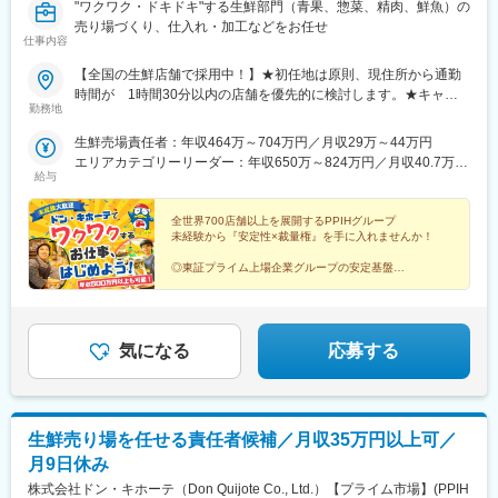
"ワクワク・ドキドキ"する生鮮部門（青果、惣菜、精肉、鮮魚）の
駅、国際展示場駅、東日本橋駅、芝公園駅、御茶ノ水駅、天神南
田駅(東京都)、神保町駅、大鳥居駅、赤坂駅(福岡県)、中洲川端
売り場づくり、仕入れ・加工などをお任せ
駅、東北沢駅、浅草駅(ＴＸ)、高津駅(神奈川県)、松屋町駅、岸里
駅、祇園駅(福岡県)、呉服町駅(福岡県)、天神駅、博多駅、千歳駅
仕事内容
駅、天王寺駅
(北海道)、門前仲町駅、竹芝駅、国立駅、祖師ケ谷大蔵駅、用賀
【全国の生鮮店舗で採用中！】★初任地は原則、現住所から通勤
駅、下北沢駅、田原町駅(東京都)、蔵前駅、新富町駅(東京都)、調
時間が 1時間30分以内の店舗を優先的に検討します。★キャリ
布駅、雀宮駅、幸谷駅、八千代緑が丘駅、戸塚駅、伊勢佐木長者
勤務地
ア形成や店舗状況に応じて、 経験の幅を広げるための店舗異動
町駅、鶴見駅、茅ケ崎駅、向ケ丘遊園駅、二子新地駅、青葉台
が発生します。 ご入社後に転居を伴う異動が発生した場合
駅、新百合ケ丘駅、我孫子町駅、長堀橋駅、汐ノ宮駅、阿倍野駅
生鮮売場責任者：年収464万～704万円／月収29万～44万円
は、 引越しを伴う異動の場合は、 引越し費用の会社負担、単
(阪堺線)、大江橋駅、天下茶屋駅、天王寺駅前駅、下松駅(大阪
エリアカテゴリーリーダー：年収650万～824万円／月収40.7万～
身赴任手当、 家賃補助、帰省旅費、社宅、 ルーキーサポート
府)、熊取駅、大宮駅(埼玉県)、桶川駅、武蔵藤沢駅、西川口駅、
給与
51.5万円
などの制度があります。 （制度適用の条件あり）★駐車場があ
南彦根駅、長浜駅、近江八幡駅、淀駅、松井山手駅、近鉄名古屋
る店舗では、相談の上で マイカー通勤も可能です。店舗の詳細
駅、池下駅、瀬戸市駅、丸の内駅(愛知県)、京急蒲田駅、大森海岸
全世界700店舗以上を展開するPPIHグループ
は下記URLよりご確認ください。
駅、京成高砂駅、御徒町駅、水天宮前駅、京橋駅(東京都)、住吉駅
未経験から『安定性×裁量権』を手に入れませんか！
http://www.donki.com/store/index.php?pre=le〈配属店舗〉ドン・
(東京都)、大門駅(東京都)、有楽町駅、下落合駅、後楽園駅、平沼
◎東証プライム上場企業グループの安定基盤
キホーテ、MEGAドン・キホーテ、ドン・キホーテUNY／MEGA
橋駅、桃山御陵前駅、四条駅(京都市営)、袋町駅、胡町駅、馬車道
◎20代・30代が中心となって活躍中
ドン・キホーテUNY、長崎屋
駅、京急川崎駅、津田沼駅、船橋駅、栄町駅(千葉県)、新八柱駅、
◎月9日休み＆残業少なめで働きやすい環境
◎学歴不問・経験不問！
市川真間駅、天満橋駅、日本橋駅(大阪府)、大阪城公園駅、西中島
南方駅、要町駅、目白駅、湯島駅、青山一丁目駅、馬喰横山駅、
気になる
応募する
上野御徒町駅、新御徒町駅、五反田駅、戸越銀座駅、八丁堀駅(東
京都)、都庁前駅、曙橋駅、内幸町駅、汐留駅、東京駅、中野富士
見町駅、阿佐ケ谷駅、立川駅、芦花公園駅、京王八王子駅、有明
駅(東京都)、銀座駅、亀戸水神駅、両国駅(都営線)、馬喰町駅、北
品川駅、穴守稲荷駅、東池袋四丁目駅、櫛田神社前駅、西鉄福岡
生鮮売り場を任せる責任者候補／月収35万円以上可／
駅、東比恵駅、越中島駅、池ノ上駅、浅草駅、蓮沼駅、布田駅、
月9日休み
井の頭公園駅、新松戸駅、日ノ出町駅、登戸駅、二子玉川駅、あ
株式会社ドン・キホーテ（Don Quijote Co., Ltd.）【プライム市場】(PPIH
びこ駅、阿倍野駅(地下鉄)、北天下茶屋駅、大阪阿部野橋駅、矢場