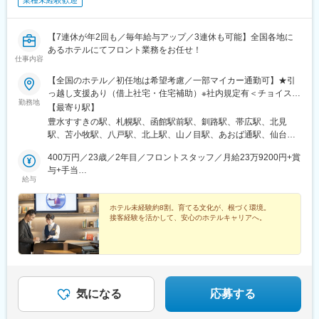
業種未経験歓迎
【7連休が年2回も／毎年給与アップ／3連休も可能】全国各地に
あるホテルにてフロント業務をお任せ！
仕事内容
【全国のホテル／初任地は希望考慮／一部マイカー通勤可】★引
っ越し支援あり（借上社宅・住宅補助）※社内規定有＜チョイスブ
勤務地
ランドホテル＞北海道東北（青森県・岩手県・秋田県・宮城県・
【最寄り駅】
山形県・福島県）関東（茨城県・栃木県・群馬県・千葉県・東京
豊水すすきの駅、札幌駅、函館駅前駅、釧路駅、帯広駅、北見
都・神奈川県）中部（新潟県・富山県・石川県・福井県・山梨
駅、苫小牧駅、八戸駅、北上駅、山ノ目駅、あおば通駅、仙台
県・長野県・岐阜県・静岡県・愛知県・三重県）関西（滋賀県・
駅、秋田駅、山形駅、天童駅、郡山駅(福島県)、笹木野駅、岩本町
京都府・大阪府・兵庫県・奈良県・和歌山県）中国・四国（岡山
400万円／23歳／2年目／フロントスタッフ／月給23万9200円+賞
駅、馬喰町駅、六本木駅、清澄白河駅、京成成田駅、新浦安駅、
県・広島県・山口県・高知県・香川県・愛媛県）九州・沖縄（福
与+手当
浜野駅、水戸駅、鹿島神宮駅、佐和駅、荒川沖駅、佐野市駅、南
給与
岡県・佐賀県・熊本県・長崎県・宮崎県・鹿児島県・沖縄県）＜
580万円／30歳／2年目／店舗マネージャー／月給33万6800円+賞
宇都宮駅、前橋駅、関内駅、国母駅、石和温泉駅、上諏訪駅、村
オリジナルブランドホテル＞関西（滋賀県）甲信越・北陸（新潟
与+手当
井駅、軽井沢駅、新潟駅、亀田駅、燕三条駅、関屋駅(新潟県)、直
県・石川県・福井県・富山県）東海（三重県・愛知県・岐阜県）
ホテル未経験約8割。育てる文化が、根づく環境。
江津駅、富山駅、魚津駅、東金沢駅、越前新保駅、福井駅(福井
接客経験を活かして、安心のホテルキャリアへ。
★北海道・福井・新潟・長野・石川・富山・奈良を中心に採用強
県)、浜松駅、岐阜駅、大垣駅、高山駅、栄駅(愛知県)、金山駅(愛
化中★2026年6月に北海道千歳、7月には大阪市北区（梅田）に新
知県)、名古屋駅、名鉄名古屋駅、伏見駅(愛知県)、栄町駅(愛知
店舗をオープン予定！2027年度も多数の出店が確定しており、順
県)、諏訪町駅、三河一宮駅、駅前駅、刈谷駅、中部国際空港駅(鉄
調に事業を拡大しています。※受動喫煙対策有（施設による）
道)、知多半田駅、名和駅(愛知県)、桑名駅、あすなろう四日市
駅、近鉄四日市駅、白子駅、亀山駅(三重県)、津駅、久居駅、上野
市駅、伊勢市駅、相可駅、彦根駅、近江八幡駅、八日市駅、多賀
気になる
応募する
大社前駅、五条駅(京都市営)、東寺駅、四条駅(京都市営)、新大阪
駅、長堀橋駅、堺駅、三宮駅(神戸新交通)、みなと元町駅、姫路