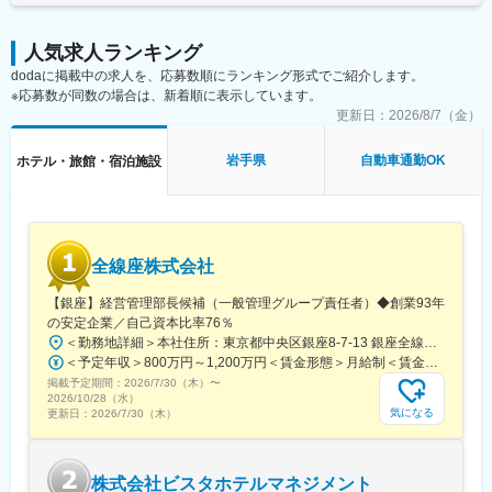
駅、播磨高岡駅、奈良駅、和歌山駅、紀伊田辺駅、中電前駅、呉
駅、水島駅、新山口駅、瓦町駅、金蔵寺駅、南堀端駅、高知駅前
人気求人ランキング
駅、小倉駅(福岡県)、西黒崎駅、天神南駅、博多駅、東郷駅、佐賀
駅、弥生が丘駅、大村駅(長崎県)、辛島町駅、平成駅、宮崎駅、慈
dodaに掲載中の求人を、応募数順にランキング形式でご紹介します。
眼寺駅、県庁前駅(沖縄県)、美栄橋駅、すすきの駅、さっぽろ駅、
※応募数が同数の場合は、新着順に表示しています。
函館駅、仙台駅(地下鉄)、宮城野通駅、神田駅(東京都)、馬喰横山
更新日：
2026/8/7（金）
駅、六本木一丁目駅、森下駅(東京都)、成田駅、中央前橋駅、馬車
道駅、福井駅、新浜松駅、名鉄岐阜駅、近鉄名古屋駅、国際セン
岩手県
自動車通勤OK
ホテル・旅館・宿泊施設
ター駅、丸の内駅(愛知県)、豊橋駅、半田駅、西桑名駅、広小路駅
(三重県)、宇治山田駅、十条駅(京都府・近鉄線)、烏丸駅、西中島
南方駅、心斎橋駅、宿院駅、三ノ宮駅、元町駅(兵庫県)、山陽姫路
駅、田中口駅、市役所前駅(広島県)、袋町駅、栗林公園北口駅、松
山市駅、高知駅、西小倉駅、黒崎駅前駅、西鉄福岡駅、祇園駅(福
全線座株式会社
岡県)、花畑町駅、旭橋駅、狸小路駅、北１２条駅、市役所前駅(北
海道)、小伝馬町駅、東日本橋駅、乃木坂駅、日本大通り駅、新富
【銀座】経営管理部長候補（一般管理グループ責任者）◆創業93年
町駅(富山県)、新福井駅、第一通り駅、久屋大通駅、亀島駅、高岳
の安定企業／自己資本比率76％
駅、駅前大通駅、西大手駅、九条駅(京都府)、烏丸御池駅、南方駅
＜勤務地詳細＞本社住所：東京都中央区銀座8-7-13 銀座全線座ビルB1受動喫煙対策：屋内喫煙可能場所あり変更の範囲：会社の定める事業所
(大阪府)、近鉄日本橋駅、大小路駅、神戸三宮駅(阪神)、旧居留
＜予定年収＞800万円～1,200万円＜賃金形態＞月給制＜賃金内訳＞月額（基本給）：500,000円～750,000円＜月給＞500,000円～750,000円＜昇給有無＞有＜残業手当＞有＜給与補足＞■賞与：年2回 管理監督者として採用するため、時間外勤務手当の支給対象外（法令に基づく深夜勤務手当等を除く）■昇給：年1回賃金はあくまでも目安の金額であり、選考を通じて上下する可能性があります。月給(月額)は固定手当を含めた表記です。
地・大丸前駅、高知橋駅、平和通駅、黒崎駅、天神駅、櫛田神社
掲載予定期間：
2026/7/30（木）
〜
前駅、西辛島町駅
2026/10/28（水）
気になる
更新日：
2026/7/30（木）
株式会社ビスタホテルマネジメント