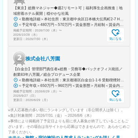
【東京】総務マネジャー◆週2リモート可｜福利厚生企画推進｜地
域密着ホテル展開｜穏やかな社風
＜勤務地詳細＞本社住所：東京都中央区日本橋大伝馬町2-7 HF日本橋大伝馬町ビルディング 6F勤務地最寄駅：都営地下鉄日比谷線受動喫煙対策：敷地内全面禁煙変更の範囲：会社の定める事業所（リモートワーク含む）
＜予定年収＞480万円～570万円＜賃金形態＞月給制＜賃金内訳＞月額（基本給）：360,000円～460,000円＜月給＞360,000円～460,000円＜昇給有無＞有＜残業手当＞有＜給与補足＞■業績賞与あり賃金はあくまでも目安の金額であり、選考を通じて上下する可能性があります。月給(月額)は固定手当を含めた表記です。
掲載予定期間：
2026/7/30（木）
〜
2026/10/28（水）
気になる
更新日：
2026/7/30（木）
株式会社八芳園
【白金台】管理部門責任者※総務・労務等◆バックオフィス統括／
創業83年八芳園／総合プロデュース企業
＜勤務地詳細＞本社住所：東京都港区白金台1-1-6 受動喫煙対策：屋内全面禁煙変更の範囲：会社の定める事業所
＜予定年収＞650万円～960万円＜賃金形態＞月給制＜賃金内訳＞月額（基本給）：500,000円～800,000円＜月給＞500,000円～800,000円＜昇給有無＞有＜残業手当＞有＜給与補足＞■昇給年1回（10月）■賞与年1回（10月）※業績による賃金はあくまでも目安の金額であり、選考を通じて上下する可能性があります。月給(月額)は固定手当を含めた表記です。
掲載予定期間：
2026/6/29（月）
〜
2026/9/27（日）
気になる
更新日：
2026/6/29（月）
※求人応募数の多い順にランキングしています（非公開求人は除く）。
※集計対象期間：2026/7/31（金）～2026/8/6（木）
※事情により掲載終了予定日よりも前に求人募集が終了していることもご
ざいます。その場合は当サイトから応募はできませんので、あらかじめご
了承ください。
ホテル・旅館・宿泊施設
の人気求人ランキングを詳しく見