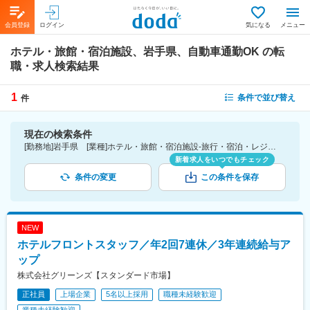
会員登録
ログイン
気になる
メニュー
ホテル・旅館・宿泊施設、岩手県、自動車通勤OK
の転
職・求人検索結果
1
条件で並び替え
件
現在の検索条件
[勤務地]岩手県 [業種]ホテル・旅館・宿泊施設-旅行・宿泊・レジャー業界 [詳細条件](会社・職場の環境)自動車通勤OK
新着求人をいつでもチェック
条件の変更
この条件を保存
NEW
ホテルフロントスタッフ／年2回7連休／3年連続給与ア
ップ
株式会社グリーンズ【スタンダード市場】
正社員
上場企業
5名以上採用
職種未経験歓迎