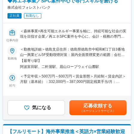
◆再エネ事業／SPC案件中心で専門スキルを磨ける
進
・営業プロセスの定着・運用による組織の営業実行力強化
株式会社フォレストバンク
・メンバー（2名程度）の育成・マネジメント、およびメンタリン
正社員
転勤なし
グの実施
・代理店・パートナー企業との連携を通じた販売チャネルの強化
＜森林事業×再生可能エネルギー事業を軸に、持続可能な社会の実
現を目指す企業／再エネSPC案件を中心に、会計・税務の専門性
【企業の特徴】
仕事内容
を高められるポジション＞
■親会社は業界最大手のジャクソン研究所
＜勤務地詳細＞徳島支店住所：徳島県徳島市中昭和町1丁目3番地
「親会社は非営利の生物医学研究機関のジャクソン研究所で、遺
■業務内容：
山一興業ビル5F受動喫煙対策：屋内全面禁煙変更の範囲：会社の
伝学およびヒトゲノム研究の世界的リーダー(米国)」同社は1929
再生可能エネルギー（主に太陽光発電）に関するSPC案件を中心
勤務地
定める事業所（リモートワーク含む）
年にメイン州バーハーバーに設立、他州や中国に拠点を持つ。当
【最寄り駅】
に、以下の業務を段階的にお任せします。
社はその日本法人として約50年前に設立。
阿波富田駅、二軒屋駅、眉山ロープウェイ山麓駅
まずは会計・税務業務からスタートし、将来的には上流工程にも
関わっていただく想定です。
＜予定年収＞500万円～600万円＜賃金形態＞月給制＜賃金内訳＞
■当社事業概要
＜会計業務＞
月額（基本給）：332,000円～387,000円固定残業手当/月：
創薬研究の各ステージにおいて一般的な技術を提供するだけでは
・仕訳入力、帳簿作成
給与
28,000円～33,000円（固定残業時間10時間0分/月）超過した時間
なく、お客様の創薬、研究開発に高い付加価値を供給でき、スピ
・月次／四半期／年次決算対応
外労働の残業手当は追加支給＜月給＞360,000円～420,000円（一
ードアップ確度向上が図れるように、当社グループの高品質かつ
・キャッシュフロー管理
律手当を含む）＜昇給有無＞有＜残業手当＞有＜給与補足＞※年
幅広い商材とサービスをご提供しています。
・発電設備等の固定資産管理、減価償却
齢、経験を考慮の上、決定します。※賞与あり（年最大3回、2ヶ
(1)実験動物の生産販売
応募依頼する
・プロジェクト単位での収支管理
気になる
月分、業績に応じて支給）賃金はあくまでも目安の金額であり、
(2)実験動物を活用した付加価値サービス( non-GLPでの国内受託
（エージェントサービス）
選考を通じて上下する可能性があります。月給(月額)は固定手当を
試験サービス / 受託飼育サービス / 微生物モニタリングサービス /
＜税務業務＞
含めた表記です。
手術サービス / 採血サービスなど)
・法人税、消費税の申告書作成
(3) 海外施設における医薬品、化学品、農薬等の受託サービス
・SPC特有の税務論点の整理
(GLP試験含む) 等
【フルリモート】海外事業推進＜英語力×営業経験歓迎
・税理士法人との折衝・資料作成