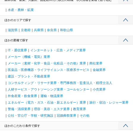
水産・農林・鉱業
ほかのエリアで探す
滋賀県
京都府
兵庫県
奈良県
和歌山県
ほかの業種で探す
IT・通信業界
インターネット・広告・メディア業界
メーカー（機械・電気）業界
メーカー（素材・化学・食品・化粧品・その他）業界
商社業界
医薬品・医療機器・ライフサイエンス・医療系サービス
金融業界
建設・プラント・不動産業界
コンサルティング・リサーチ業界・専門事務所・監査法人・税理士法人
人材サービス・アウトソーシング業界・コールセンター
小売業界
外食産業・飲食業界
運輸・物流業界
エネルギー（電力・ガス・石油・新エネルギー）業界
旅行・宿泊・レジャー業界
警備・清掃業界
理容・美容・エステ業界
教育業界
公社・官公庁・学校・研究施設
冠婚葬祭業界
その他
ほかのこだわり条件で探す