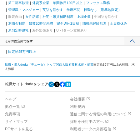
第二新卒歓迎
外資系企業
年間休日120日以上
フレックス勤務
管理職・マネジャー
英語を活かす
学歴不問
転勤なし（勤務地限定）
服装自由
女性活躍
社宅・家賃補助制度
上場企業
中国語を活かす
退職金制度
残業20時間未満
完全週休2日制
職種未経験歓迎
土日祝休み
原則定時退社
海外出張あり
U・Iターン支援あり
ほかの固定給で探す
固定給25万円以上
転職・求人doda（デューダ）トップ
関西
大阪府
農林水産・鉱業
固定給35万円以上の転職・求
人情報
転職サイト dodaをシェア
ヘルプ
会社概要
拠点一覧
利用規約
免責事項
通信に関する情報の利用について
サイトマップ
採用を検討中の方へ
PCサイトを見る
利用者データの外部送信