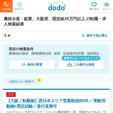
会員登録
ログイン
気になる
メニュー
農林水産・鉱業、大阪府、固定給35万円以上
の転職・求
人検索結果
3
条件で並び替え
件
現在の検索条件
[勤務地]大阪府 [業種]農林水産・鉱業 [詳細条件](待遇・福利厚生)固定給35万円以上
新着求人をいつでもチェック
条件の変更
この条件を保存
大阪府
のみで募集中
NEW
【大阪／転勤無】西日本エリア営業統括MGR／ 実験用
動物×受託試験／直行直帰可
ジャクソン・ラボラトリー・ジャパン株式会社（旧 日本チャールス・リ