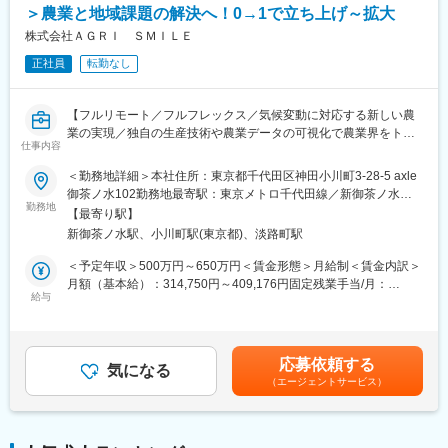
＞農業と地域課題の解決へ！0→1で立ち上げ～拡大
・再エネ関連の税制優遇の適用検討
変更の範囲：会社の定める業務
株式会社ＡＧＲＩ ＳＭＩＬＥ
＜SPC関連業務（キャリアに応じて）＞
正社員
転勤なし
・SPC設立に向けたスキーム検討補助
・出資者向け資料の作成支援
・資金調達スキームの管理
【フルリモート／フルフレックス／気候変動に対応する新しい農
・契約・定款管理、運営管理
業の実現／独自の生産技術や農業データの可視化で農業界をトー
仕事内容
タルサポート／社会貢献性・将来性◎】
＜その他＞
＜勤務地詳細＞本社住所：東京都千代田区神田小川町3-28-5 axle
・クライアント（主に都市部企業）との打合せ対応（オンライン
■業務内容
御茶ノ水102勤務地最寄駅：東京メトロ千代田線／新御茶ノ水駅
中心）
海外事業の立ち上げ・推進担当者として、担当国におけるパート
勤務地
受動喫煙対策：屋内全面禁煙変更の範囲：会社の定める事業所
・業務フロー整備、効率化推進
【最寄り駅】
ナー候補との商談、関係構築・実証プロジェクト運営管理、現地
（リモートワーク含む）
・監査対応など
新御茶ノ水駅、小川町駅(東京都)、淡路町駅
規制対応など、事業開発・推進を一任します。（担当国はASEAN
地域を想定）
＜予定年収＞500万円～650万円＜賃金形態＞月給制＜賃金内訳＞
■組織構成：
月額（基本給）：314,750円～409,176円固定残業手当/月：
約20名
◇現地パートナーとのリレーションづくり
給与
101,916円～132,490円（固定残業時間45時間0分/月）超過した時
※20代～30代中心の組織で、会計・税務業務を担当しています
海外の事業パートナー候補との商談、関係構築
間外労働の残業手当は追加支給＜月給＞416,666円～541,666円
◇実証プロジェクトの運営管理
（一律手当を含む）＜昇給有無＞有＜残業手当＞有賃金はあくま
■ポジションの魅力：
現地での導入試験やプロジェクトの進捗管理、および海外現地メ
でも目安の金額であり、選考を通じて上下する可能性がありま
（1） SPC×再エネという専門性の高い領域
応募依頼する
ンバーとの協働
気になる
す。月給(月額)は固定手当を含めた表記です。
・市場価値の高いスキルが身につく環境
（エージェントサービス）
◇現地規制・市場調査
（2） 一括受託モデルで上流まで関われる
進出国における法規制の確認、市場ニーズの調査、および事業認
・SPCの設立～運営～税務申告までワンストップで提供
可取得に向けた対応
（3） フルリモートが成立するビジネスモデル
◇事業開発・戦略遂行