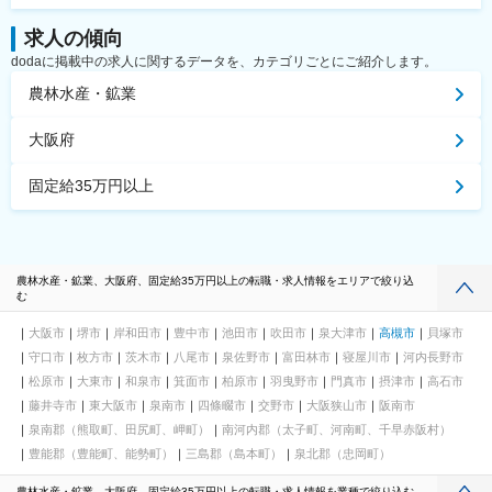
求人の傾向
dodaに掲載中の求人に関するデータを、カテゴリごとにご紹介します。
農林水産・鉱業
大阪府
固定給35万円以上
農林水産・鉱業、大阪府、固定給35万円以上の転職・求人情報をエリアで絞り込
む
大阪市
堺市
岸和田市
豊中市
池田市
吹田市
泉大津市
高槻市
貝塚市
守口市
枚方市
茨木市
八尾市
泉佐野市
富田林市
寝屋川市
河内長野市
松原市
大東市
和泉市
箕面市
柏原市
羽曳野市
門真市
摂津市
高石市
藤井寺市
東大阪市
泉南市
四條畷市
交野市
大阪狭山市
阪南市
泉南郡（熊取町、田尻町、岬町）
南河内郡（太子町、河南町、千早赤阪村）
豊能郡（豊能町、能勢町）
三島郡（島本町）
泉北郡（忠岡町）
農林水産・鉱業、大阪府、固定給35万円以上の転職・求人情報を業種で絞り込む