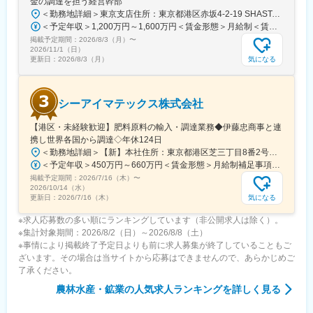
金の調達を担う経営幹部
＜勤務地詳細＞東京支店住所：東京都港区赤坂4-2-19 SHASTA/EAST 5F勤務地最寄駅：東京メトロ線／赤坂見附駅受動喫煙対策：屋内全面禁煙変更の範囲：会社の定める事業所
＜予定年収＞1,200万円～1,600万円＜賃金形態＞月給制＜賃金内訳＞月額（基本給）：625,000円～875,000円固定残業手当/月：191,360円～267,920円（固定残業時間40時間0分/月）超過した時間外労働の残業手当は追加支給＜月給＞816,360円～1,142,920円（一律手当を含む）＜昇給有無＞有＜残業手当＞有＜給与補足＞※実績に応じて柔軟に検討します。■賞与：年2回（6、12月）■昇給：年1回（3、9月）賃金はあくまでも目安の金額であり、選考を通じて上下する可能性があります。月給(月額)は固定手当を含めた表記です。
掲載予定期間：
2026/8/3（月）
〜
2026/11/1（日）
気になる
更新日：
2026/8/3（月）
シーアイマテックス株式会社
【港区・未経験歓迎】肥料原料の輸入・調達業務◆伊藤忠商事と連
携し世界各国から調達◇年休124日
＜勤務地詳細＞【新】本社住所：東京都港区芝三丁目8番2号住友不動産芝公園ファーストビル９階 勤務地最寄駅：都営地下鉄三田線／芝公園駅受動喫煙対策：屋内全面禁煙変更の範囲：会社の定める事業所
＜予定年収＞450万円～660万円＜賃金形態＞月給制補足事項なし＜賃金内訳＞月額（基本給）：280,000円～378,000円＜月給＞280,000円～378,000円＜昇給有無＞有＜残業手当＞有＜給与補足＞■賞与：年2回（6月/12月）■モデル年収：年収510万円 30歳（月給280,000円＋賞与）※時間外手当除く年収620万円 37歳（月給356,000円＋賞与）※時間外手当除く賃金はあくまでも目安の金額であり、選考を通じて上下する可能性があります。月給(月額)は固定手当を含めた表記です。
掲載予定期間：
2026/7/16（木）
〜
2026/10/14（水）
気になる
更新日：
2026/7/16（木）
※求人応募数の多い順にランキングしています（非公開求人は除く）。
※集計対象期間：2026/8/2（日）～2026/8/8（土）
※事情により掲載終了予定日よりも前に求人募集が終了していることもご
ざいます。その場合は当サイトから応募はできませんので、あらかじめご
了承ください。
農林水産・鉱業
の人気求人ランキングを詳しく見る