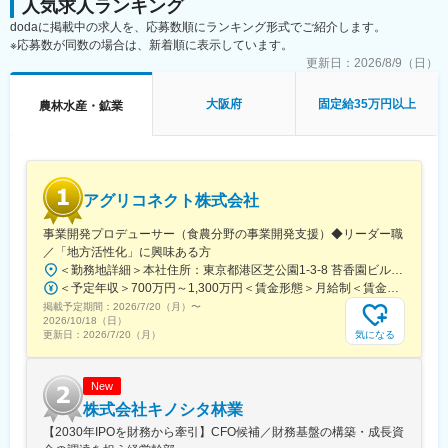
・クライアントは東京・大阪中心で訪問ほぼなし
人気求人ランキング
経営層の戦略に基づいた事業計画の策定、および現地でのPDCA
・オンライン完結の業務設計のため、フルリモートが実現
dodaに掲載中の求人を、応募数順にランキング形式でご紹介します。
サイクルの実行
（4） 働きやすい環境
※応募数が同数の場合は、新着順に表示しています。
・フルリモート／フルフレックス
■この仕事を通じて得られること
更新日：
2026/8/9（日）
・残業月平均10時間程度
◎グローバルな社会貢献の実感
・Slack、Zoom中心のコミュニケーション
農業と地域課題の解決に取り組みながら、最先端技術を世界中の
大阪府
固定給35万円以上
農林水産・鉱業
・週1回の定例MTGあり
産地に実装する経験ができます。
◎海外事業立ち上げの完遂実績
■就業環境：
0からの立ち上げから拡大までを一任されるため、戦略遂行に関す
・フルリモート勤務（半年に1回出社あり※任意）
る実践的なスキルが習得できます。
・Slack／Zoomを活用したコミュニケーション
◎国際的なビジネススキルの習得
アグリコネクト株式会社
異文化環境での交渉力、リスク対応力、経営直下の意思決定スピ
■当社について：
ードを体感できます。
事業開発プロデューサー（食農分野の事業開発支援）◆リーダー職
当社は2007年設立以降、「森林事業」と「環境エネルギー事業」
／「地方活性化」に興味ある方
の2軸で事業を展開しています。森林資源の活用だけでなく、再生
■当社について
可能エネルギーの普及を通じて、環境価値と経済価値の両立を実
＜勤務地詳細＞本社住所：東京都港区芝公園1-3-8 苔香園ビル4階勤務地最寄駅：都営三田線／御成門駅受動喫煙対策：屋内全面禁煙変更の範囲：会社の定める事業所
「テクノロジーによって、産地とともに農業の未来をつくる」を
現し、持続可能な社会の構築に貢献しています。
＜予定年収＞700万円～1,300万円＜賃金形態＞月給制＜賃金内訳＞月額（基本給）：400,000円～650,000円固定残業手当/月：92,640円～150,510円（固定残業時間30時間0分/月）超過した時間外労働の残業手当は追加支給＜月給＞492,640円～800,510円（一律手当を含む）＜昇給有無＞有＜残業手当＞有＜給与補足＞※給与は職歴、スキルなどに応じて相談※役職がつく場合は、別途、役職手当（50,000円～10,000円）を支給※マネージャー職以上の場合は、管理職のため残業代支給対象外■昇給：年1回（4月）■賞与：年1回（12月）賃金はあくまでも目安の金額であり、選考を通じて上下する可能性があります。月給(月額)は固定手当を含めた表記です。
経営理念に据え、豊かな経験を持つ産地と、進化を続けるサイエ
掲載予定期間：
2026/7/20（月）
〜
ンステクノロジーを融合することで、環境に優しい魅力あふれる
2026/10/18（日）
変更の範囲：会社の定める業務
農業の実現に取り組んでいます。
気になる
更新日：
2026/7/20（月）
変更の範囲：会社の定める業務
New
株式会社キノシタ林業
【2030年IPOを財務から牽引】CFO候補／財務基盤の構築・成長資