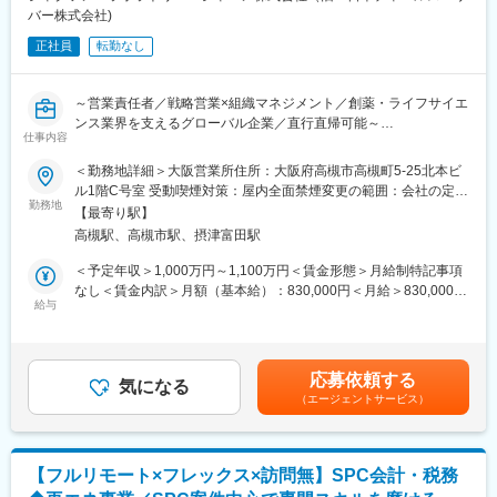
バー株式会社)
正社員
転勤なし
～営業責任者／戦略営業×組織マネジメント／創薬・ライフサイエ
ンス業界を支えるグローバル企業／直行直帰可能～
仕事内容
◇業務概要
＜勤務地詳細＞大阪営業所住所：大阪府高槻市高槻町5-25北本ビ
西日本エリアの営業責任者として、売上目標達成に向けた営業戦
ル1階C号室 受動喫煙対策：屋内全面禁煙変更の範囲：会社の定め
略の策定・実行を担います。部下2名のマネジメント、重点顧客の
勤務地
る事業所（リモートワーク含む）
【最寄り駅】
開拓・深耕、パイプラインおよび売上予測の管理を行うととも
高槻駅、高槻市駅、摂津富田駅
に、メンバー育成や代理店マネジメントを通じて、エリア全体の
営業力向上と事業成長を推進いただきます。
＜予定年収＞1,000万円～1,100万円＜賃金形態＞月給制特記事項
なし＜賃金内訳＞月額（基本給）：830,000円＜月給＞830,000円
給与
＜昇給有無＞有＜残業手当＞有＜給与補足＞※給与詳細は年齢・経
◇業務内容詳細：
験・能力を考慮の上、当社規定により決定します。■賞与：年1回
・西日本エリア（近畿・中国・四国・九州等）における営業戦略
■遠方の方には引越し代支給賃金はあくまでも目安の金額であり、
の立案・実行、および売上目標達成の推進
選考を通じて上下する可能性があります。月給(月額)は固定手当を
応募依頼する
・大学・医療機関・研究機関を中心とした重点顧客の深耕ならび
気になる
含めた表記です。
（エージェントサービス）
に新規顧客開拓
・案件創出から受注までのパイプライン管理、および売上予測・
進捗管理の高度化
・顧客訪問や商談同行を通じた営業活動支援とクロージング推進
【フルリモート×フレックス×訪問無】SPC会計・税務
・Salesforce（SFDC）を活用したデータドリブンな営業活動の推