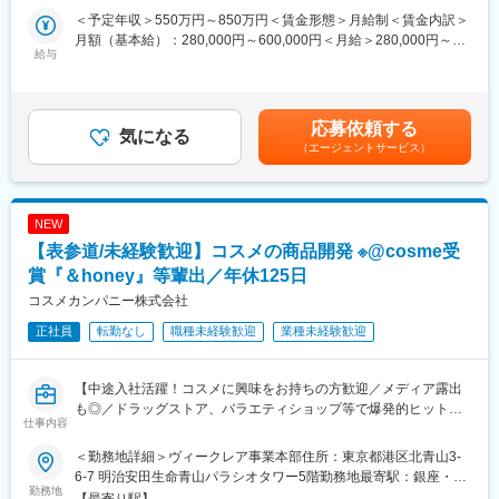
■期待すること（ミッション）：
（２）会社としても今後より力を入れていく分野で、入社後は今
＜予定年収＞550万円～850万円＜賃金形態＞月給制＜賃金内訳＞
お客様に付加価値を感じていただける商品を生み出していただく
までの専門性を活かした商品群に携わっていただきますが、将来
月額（基本給）：280,000円～600,000円＜月給＞280,000円～
ことです。
給与
的には新しい商品群の開発にも携わっていただきたいと考えてい
600,000円＜昇給有無＞有＜残業手当＞有＜給与補足＞■賞与：年
ます。
2回（対象者は決算賞与もあり）■昇給：年1回※スキル・経験・面
■業務内容：
接評価に応じて年収を定めますので想定年収の範囲内から上下す
ペット用品の企画・デザイン・開発をお任せいたします。
■組織と業務の特徴：
る可能性がございます。※休日出勤手当あり※リーダー職は固定残
応募依頼する
製品の企画～設計～量産立ち上げまで一連の業務に携わっていく
気になる
ホーム開発部はアイリスオーヤマグループの中で家電と照明以外
業手当（50,000円／20～25h／超過分別途支給）※管理監督職は時
（エージェントサービス）
ため、自分が考えたアイディアが形になるまで、見届けることが
の幅広い領域の開発を行う部署になります。
間外手当の対象外賃金はあくまでも目安の金額であり、選考を通
可能です。
プラスチック製の収納やペット用品からマスクやアルコールウェ
じて上下する可能性があります。月給(月額)は固定手当を含めた表
ットティッシュなどの衛生用品や健康食品、家具やインテリア、
記です。
■業務内容詳細：
寝具やベッド、調理器具まで幅広い商品の開発を行っています。
NEW
・商品企画、アイディア提案
【表参道/未経験歓迎】コスメの商品開発 ※@cosme受
・商品開発・設計
変更の範囲：本文参照
・量産立ち上げ
賞『＆honey』等輩出／年休125日
・ＯＥＭ開発
コスメカンパニー株式会社
【開発可能性のある製品例】
正社員
転勤なし
職種未経験歓迎
業種未経験歓迎
・トイレタリー用品および消耗品
・ケージ/サークル/フェンスなど
・ペットキャリー/お出かけ用品
【中途入社活躍！コスメに興味をお持ちの方歓迎／メディア露出
・ペットフード など
も◎／ドラッグストア、バラエティショップ等で爆発的ヒット中
【変更の範囲：会社の定める業務】
仕事内容
の商品多数／表参道駅徒歩2分・土日祝休み・年休125日】
※株式会社ヴィークレア様への出向になります。
■特徴：
＜勤務地詳細＞ヴィークレア事業本部住所：東京都港区北青山3-
（１）商品開発のサイクルが早いため、ご自身が携わった商品が
6-7 明治安田生命青山パラシオタワー5階勤務地最寄駅：銀座・半
ドラックストア・バラエティショップの人気商品『＆honey』
勤務地
市場に出やすい環境です。特に毎週月曜日に実施している製品開
蔵門・千代田線／表参道駅受動喫煙対策：屋内全面禁煙
【最寄り駅】