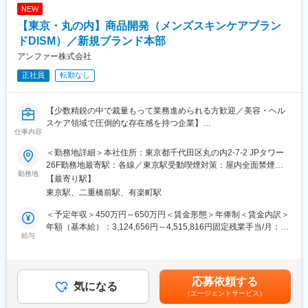
・業務の進捗状況に応じて、外部パートナーを巻き込んだプロジ
NEW
ェクト推進
【東京・丸の内】商品開発（メンズスキンケアブラン
・商品開発に付随する各種業務（ご経験や適性により担当範囲を
調整）
ドDISM）／新規ブランド本部
まずは製造スケジュール管理、進行管理といった業務から順番に
アンファー株式会社
業務幅を広げていく想定です。
正社員
転勤なし
■当社製品について：
https://www.qix.co.jp/products/
【少数精鋭の中で裁量もって業務進められる方歓迎／美容・ヘル
スケア領域で圧倒的な存在感を持つ企業】
■組織構成：
仕事内容
50代部門長、20～50代メンバー5名で構成されています。
■業務概要：
＜勤務地詳細＞本社住所：東京都千代田区丸の内2-7-2 JPタワー
メンズスキンケアブランド「DISM」の商品開発担当として、ブラ
■業務の魅力
26F勤務地最寄駅：各線／東京駅受動喫煙対策：屋内全面禁煙変
ンドの売上拡大を牽引する新商品の企画・開発をお任せします。
勤務地
年間30品以上の新規上市実績があり、企画段階から一貫して開発
更の範囲：会社の定める事業所
【最寄り駅】
サプリメント・プロテインなどを展開する「ドクターズナチュラ
業務に関われる環境です。意思決定が早く、自身のアイデアを形
東京駅、二重橋前駅、有楽町駅
ルレシピ」や「オムテック」の商品開発に携わる可能性もありま
にしやすい点や、業界課題から逆算した商品開発に挑戦できる点
すが、メインフィールドはメンズ化粧品の商品企画です。
が特長です。
＜予定年収＞450万円～650万円＜賃金形態＞年俸制＜賃金内訳＞
年額（基本給）：3,124,656円～4,515,816円固定残業手当/月：
新規ブランド本部は少数精鋭のため、各担当者はそれぞれ責任者
給与
■教育体制
61,040円～87,967円（固定残業時間30時間0分/月）超過した時間
の意識を持って業務をしておりますが、全員でブランド拡大に向
OJTや先輩社員との業務連携を通じて実務を習得可能。必要に応
外労働の残業手当は追加支給＜月額＞321,428円～464,285円（12
けて動いているため、チーム体制で業務を進めることが可能で
じて外部研修等の受講も支援します。
分割）（一律手当を含む）＜昇給有無＞有＜残業手当＞有＜給与
す。販促メンバーとも連携しながら商品企画・開発を行っていた
補足＞※スキルやご経験に応じて決定いたします。※賞与あり賃金
応募依頼する
だきます。
気になる
■働く環境：
はあくまでも目安の金額であり、選考を通じて上下する可能性が
（エージェントサービス）
年休120日（土日祝）、残業月平均10時間程度と働きやすい環境
あります。月給(月額)は固定手当を含めた表記です。