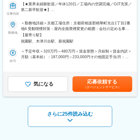
【★業界未経験歓迎／年休120日／工場内の空調完備／OJT充実／
第二新卒歓迎★】
■組織構成：
仕事内容
平均年齢32歳の若くて活気あふれる職場です！
■仕事内容：
本ポジションは男性1名、女性7名。8名中5名が20代の、フレッシ
＜勤務地詳細＞京都工場住所：京都府相楽郡精華町光台1丁目2番
大手製薬メーカーから依頼を受けたプラスチック容器を開発し
ュ感溢れるチームです。
地6 受動喫煙対策：屋内全面禁煙変更の範囲：会社の定める事業
て、量産体制を整える仕事です。製品の設計／デザイン～試作の
勤務地
所
【最寄り駅】
工程を担い、生産部門にバトンタッチするまで手がけます。
■明日も行きたくなる会社
祝園駅、木津川台駅、新祝園駅
＜開発する製品＞
2022年から人事制度を大きく変更しました！
・人工透析用容器や点滴用ボトル
部署や役職という概念をなくし、一人ひとりが自分の強みや興味
＜予定年収＞320万円～480万円＜賃金形態＞月給制＜賃金内訳＞
└医療に欠かせないプラスチック容器を開発する仕事です。
を活かして働ける環境を目指しています。
月額（基本給）：187,000円～233,000円その他固定手当/月：
給与
お客様のニーズの変化の速さに対応するためには《部署を超えた
2,000円～65,000円＜月給＞189,000円～298,000円＜昇給有無＞
＜開発の流れ＞
協力》が必要です。私たちは、社員一人ひとりが自由に意見を出
有＜残業手当＞有＜給与補足＞※経験や能力を最大限に考慮し、月
（1）受注内容の確認：
し合いながら、商品開発、マーケ、営業といった領域を横断しな
給額を決定します。※残業代は全額支給します。■昇給：年1回■賞
営業がヒアリングした内容と製薬メーカーからの資料をもとに内
がら、新たな事業を生み出し続けています。
与：年2回（昨年度実績：年2回、5.1ヶ月分支給）■決算賞与：直
応募依頼する
容確認。
気になる
あなたも「誰かの決定を待つ」ことを卒業し、「自分で決めて動
近10年以上連続で支給賃金はあくまでも目安の金額であり、選考
（エージェントサービス）
（2）法規制／特許／意匠の調査：
く」組織で、一歩踏み出してみませんか？
を通じて上下する可能性があります。月給(月額)は固定手当を含め
（3）顧客要求仕様の具現化：
仕事を楽しみ、自らを成長させたい方、今は「実現したい明確な
た表記です。
製造環境は一般かorクリーンルームか、どんな成形機や検査機を
何か」がなくても大丈夫です！
使うか、どのように梱包／出荷するか、などを仮で計算します。
個性豊かなアイデアや価値観を持った人材が集まるFITSでは、共
その内容を営業に共有し、営業から製薬メーカーに提案します。
に「実現したい夢」や「大切にしたい何か」を見付けていける仲
さらに25件読み込む
（4）試作：
間を募集しています。
・製品の設計：3D／2DのCADを使います。
・金型メーカーとの打ち合わせ：金型の構造などについて検討
変更の範囲：会社の定める業務
し、発注から試作まで実施。
・試作製品の機能試験／評価：「液が漏れないか」「普通の力で