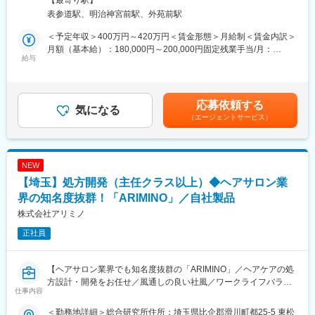
『THERATIS』などのヘアケア・ボディケアを扱う当社にて、製
発会議で自分のアイデアや企画が採用をされた場合は主担当とし
表参道駅、明治神宮前駅、外苑前駅
品開発職を募集いたします。当社は工場を持たないファブレスメ
て、社内の各部門と連携をしながら販売まで結び付けていただき
ーカーとなっており、協力会社や社内他部署と連携しながら進め
ます。
＜予定年収＞400万円～420万円＜賃金形態＞月給制＜賃金内訳＞
ていく仕事となります。
（２）会社としても今後より力を入れていく分野で、入社後は今
月額（基本給）：180,000円～200,000円固定残業手当/月：
給与
までの専門性を活かした商品群に携わっていただきますが、将来
50,000円～55,000円（固定残業時間45時間0分/月）超過した時間
■業務内容：
的には新しい商品群の開発にも携わっていただきたいと考えてい
外労働の残業手当は追加支給＜月給＞230,000円～255,000円（一
・容器デザイン／パッケージデザインの進行および業者折衛
ます。
律手当を含む）＜昇給有無＞有＜残業手当＞有＜給与補足＞※超過
・原価設計／OEMと処方開発／訴求成分の探索
した時間外労働の残業時間代は追加支給■賞与：実績2回（2025年
応募依頼する
・販促／店頭什器の設計および業者折衛
気になる
■組織と業務の特徴：
度実績：1回につき基本給の1.5か月分以上）※業績により決算賞与
（エージェントサービス）
・薬事チェック業務など
ホーム開発部はアイリスオーヤマグループの中で家電と照明以外
の支給可能性あり（実績としては5期連続支給あり）賃金はあくま
の幅広い領域の開発を行う部署になります。
でも目安の金額であり、選考を通じて上下する可能性がありま
■ご入社後の流れ
プラスチック製の収納やペット用品からマスクやアルコールウェ
す。月給(月額)は固定手当を含めた表記です。
入社後約3週間は、営業や商品企画などの他部署から一通り研修を
ットティッシュなどの衛生用品や健康食品、家具やインテリア、
NEW
受けていただき、会社や商品について、社内連携の仕組み等を学
寝具やベッド、調理器具まで幅広い商品の開発を行っています。
【埼玉】処方開発（主任クラス以上）◆ヘアサロン業
んでいただきます。その後現場配属となり、OJTにて少しずつ業
務に携わりながら仕事を覚えて頂きます。
界の知名度抜群！「ARIMINO」／自社製品
変更の範囲：本文参照
株式会社アリミノ
■配属部署について
正社員
商品開発部にはマネージャー1名、リーダー1名、サブリーダー1
名、メンバー3名の計６名が在籍。40代1名、30代1名、20代5名
の組織です。ほとんどが未経験で中途入社した方ですので、未経
【ヘアサロン業界でも知名度抜群の「ARIMINO」／ヘアケアの処
験でもご安心ください。
方設計・開発をお任せ／風通しの良い社風／ワークライフバラン
なお、同社は社長1名を含んで77名の社員が在籍（営業11名、企
仕事内容
ス◎】
画28名、開発9名、事務他29名）しております。社員77名のう
ヘアサロン専用プロダクトの開発製造、販売を行う当社にて、処
ち、20代が46名、男女比は約2:8になります。中途入社の方も多
＜勤務地詳細＞総合研究所住所：埼玉県比企郡滑川町都25-5 東松