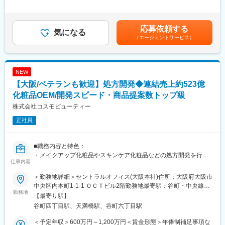
・発注／仕入れ／売上計上業務
・同社の粉体技術で培った微粒子開発技術を生かして、新たな素
円～91,000円（固定残業時間45時間0分/月）超過した時間外労働
・在庫管理および在庫状況の把握
材の開発を行っていただくため、展示会への出展や学会発表、特
の残業手当は追加支給＜月給＞281,000円～351,000円（一律手当
・生産計画の作成・調整補助
許出願など研究者としてのキャリアアップが可能です。
を含む）＜昇給有無＞有＜残業手当＞有＜給与補足＞ご経験・ス
応募依頼する
・物流倉庫との連携、出荷および納期調整
気になる
・固形製剤の開発業務の詳細については、医薬ベンチャー、医科
キル・担う役割に応じて、上限に限らず柔軟に検討します。賃金
（エージェントサービス）
系大学、製薬会社等のとの打ち合わせに基づき、固形製剤に応用
はあくまでも目安の金額であり、選考を通じて上下する可能性が
（2）商品開発アシスタント業務
できる薬剤を封入した名のカプセル等を作製し、評価・分析する
あります。月給(月額)は固定手当を含めた表記です。
・商品サンプルの管理、整理
仕事です。お客様の評価が進んでいく場合は、協力会社へ開発技
・サンプル発送対応
術を移転し、GMP試作・量産へと引き継いでいきます。
NEW
・試作や開発進行に関するスケジュール管理補助
【大阪/ベテランも歓迎】処方開発◆連結売上約523億
・会議議事録の作成、関係者への共有
変更の範囲：会社の定める業務
・開発プロジェクトにおける各種サポート業務
化粧品OEM/開発スピード・商品提案数トップ級
・社内外（工場・資材メーカー等）との調整補助
株式会社コスモビューティー
正社員
■本ポジションの魅力：
・成長中の日本発プレミアムビューティーブランドにおいて、商
品開発を支えるコアポジションに携わることができます
■職務内容と特色：
・組織拡大フェーズのため、業務範囲や役割を広げていく機会が
・メイクアップ化粧品やスキンケア化粧品などの処方開発を行っ
あり、様々なキャリア形成が可能です
仕事内容
ていただきます。研究テーマを元に、1週間～1ヶ月程度、製品化
・スピード感のある環境の中で、裁量を持ちながら主体的に業務
できるかどうか検討します。年間総試作品件数約9,000件を100名
に関われる点も魅力です
＜勤務地詳細＞セントラルオフィス(大阪本社)住所：大阪府大阪市
で担当しているため、個人では年平均100～200の試作品を開発す
・将来的には、ご本人の志向や適性に応じて商品開発業務にもチ
中央区内本町1-1-1 ＯＣＴビル2階勤務地最寄駅：谷町・中央線線
ることになります。開発スピードや商品提案数などは業界トップ
勤務地
ャレンジできる環境です
／谷町四丁目駅受動喫煙対策：屋内全面禁煙変更の範囲：【変更
【最寄り駅】
クラスを誇り、競合他社より出荷率が高いことが特徴です。
の範囲：大阪府、兵庫県】
谷町四丁目駅、天満橋駅、谷町六丁目駅
・担当製品は上長から振り分けられるパターンと営業から「○○さ
■同社について：
んはシャンプーが得意なので依頼してみよう！」といった形で直
アーレス株式会社は Ci FLAVORSグループの一員として安定した
＜予定年収＞600万円～1,200万円＜賃金形態＞年俸制補足事項な