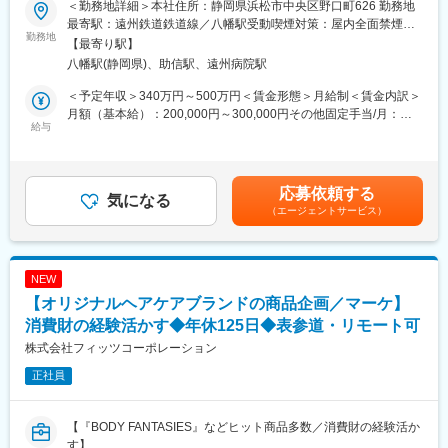
く、将来のキャリアや身につけたいスキル、挑戦したい業務につ
＜勤務地詳細＞本社住所：静岡県浜松市中央区野口町626 勤務地
としてご活躍いただきます。モップやワイパーなどのお掃除用品
いて直接相談できます。
最寄駅：遠州鉄道鉄道線／八幡駅受動喫煙対策：屋内全面禁煙変
やアイデアグッズ、生活用品の企画を行い、商品化するまでの一
勤務地
「言われたことをこなす」のではなく、自身の意思でキャリアを
更の範囲：会社の定める事業所
【最寄り駅】
連の開発業務を行っていただきます。
切り拓いていける点が大きな魅力です。
八幡駅(静岡県)、助信駅、遠州病院駅
■業務の特徴：開発商品の立案を進めていきます。
◇成長を続ける企業
・デザインや価格の検討 ・試作品の製造指示 ・開発商品の
当社グループ売上高は約470億円、従業員数は約1,450名規模へ成
＜予定年収＞340万円～500万円＜賃金形態＞月給制＜賃金内訳＞
承認会議でのプレゼン
長しています。近年も国内外で積極的な設備投資を続けており、
月額（基本給）：200,000円～300,000円その他固定手当/月：
・生産方法（金型検討など）、生産先の検討（同社の製品製造は
給与
2025年には最大規模となる神戸工場フロンティアが稼働開始。成
5,000円＜月給＞205,000円～305,000円＜昇給有無＞有＜残業手
すべて外注で、組み立てのみ同社内でおこなっています）
長フェーズの企業だからこそ、経験や年齢に関係なく実力次第で
当＞有＜給与補足＞■昇給制度：年1回 昇給金額※1月あたり
・生産にむけた各部署との調整業務
成長・キャリアアップを目指せる環境があります。
3,300円～5,300円※過去実績■賞与：年2回（過去実績…計4.6ヶ月
※入社した当初はOJTで業務を覚えていきます。
分）■業績賞与あり（直近6期連続支給）■その他固定手当内訳：
応募依頼する
■配属部署：開発部は9名おり、清掃用品・生活用品の商品企画3
気になる
変更の範囲：会社の定める業務
技術手当賃金はあくまでも目安の金額であり、選考を通じて上下
（エージェントサービス）
名、ケミカル（洗剤など）製品の商品企画２名、設計3名、事務1
する可能性があります。月給(月額)は固定手当を含めた表記です。
名です。
■同社の魅力：・毎年1回全社員のアイディアコンペがあったり、
HPにアンケートサイトがありそこから主婦の方が製品の改善希望
NEW
や、こんな製品がほしいという書き込みをしてもらったり、新し
【オリジナルヘアケアブランドの商品企画／マーケ】
い製品・改善製品に活かしています。毎年40～60製品くらい新製
品・改善製品を販売しています。常時2000アイテムくらい販売製
消費財の経験活かす◆年休125日◆表参道・リモート可
品があります。
株式会社フィッツコーポレーション
・ワークライフバランス充実させて働けます。有給取得率平均
正社員
74％・残業時間平均5.4時間程度/月です。また、現状女性の方が
産休育休100％取得しています。（女性の人数割合は約40％）離
職率も低く、働きやすい環境です。
【『BODY FANTASIES』などヒット商品多数／消費財の経験活か
・実力主義で成果・頑張り次第でキャリアアップが早いです。入
す】