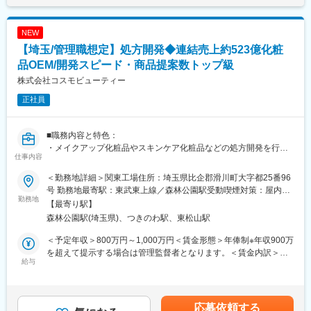
・中期商品計画の立案
です。
・市場・顧客・競合調査～コンセプトの立案・決定
・官能評価・品質確認（処方開発はOEMメーカーと連携）
■当社について：
NEW
・発売までの開発スケジュール・工程管理
獣医師や動物看護師からなる動物医療専門チームを中心に、企画
【埼玉/管理職想定】処方開発◆連結売上約523億化粧
・販促支援（商品説明資料の作成、スタッフへの商品説明、記者
開発、デザイン、管理部門の専門家から成り立っている動物医療
発表など）
品OEM/開発スピード・商品提案数トップ級
製品開発販売メーカーです。動物病院用のサプリメントの開発・
※自社研究所・工場はなく、OEMメーカーと協力して商品開発を
販売を中心に、獣医師・動物看護師・トリマー向けのセミナー実
株式会社コスモビューティー
行います。
施、ホームケア用品の開発・販売も行っています。動物病院をサ
正社員
※新規ブランド本部は少数精鋭のチーム。販促メンバーとも密に連
ポートするために、経営やビジネス面でのコンテンツも多数展開
携しながら、各自が責任者意識を持って業務を推進しています。
しております。
※その他、CRMを活用したリピート施策の立案やSNSを活用した
■職務内容と特色：
ブランディング施策にも、販促メンバーと連携しながら携わって
変更の範囲：会社の定める業務
・メイクアップ化粧品やスキンケア化粧品などの処方開発を行っ
いただきます。
仕事内容
ていただきます。研究テーマを元に、1週間～1ヶ月程度、製品化
できるかどうか検討します。年間総試作品件数約9,000件を100名
【当社で働く魅力】
＜勤務地詳細＞関東工場住所：埼玉県比企郡滑川町大字都25番96
で担当しているため、個人では年平均100～200の試作品を開発す
・社員一人ひとりの「挑戦したい」を尊重する風土。若手や中途
号 勤務地最寄駅：東武東上線／森林公園駅受動喫煙対策：屋内全
ることになります。開発スピードや商品提案数などは業界トップ
勤務地
社員も裁量を持って活躍しています。
面禁煙変更の範囲：会社の定める事業所
【最寄り駅】
クラスを誇り、競合他社より出荷率が高いことが特徴です。
・「何をやるか」より、「誰とやるか」。部署を越えた連携やキ
森林公園駅(埼玉県)、つきのわ駅、東松山駅
・担当製品は上長から振り分けられるパターンと営業から「○○さ
ャリア面談など、人とのつながりを大切にする風土です。
んはシャンプーが得意なので依頼してみよう！」といった形で直
・キャリア形成やライフステージを支える制度も充実。長く挑戦
＜予定年収＞800万円～1,000万円＜賃金形態＞年俸制※年収900万
接指名で依頼が来るパターンの２つあります。また、当社では営
を続けられる環境があります。
を超えて提示する場合は管理監督者となります。＜賃金内訳＞年
業と研究員の距離が近く、営業に同行してお客様に製品説明をす
給与
額（基本給）：5,845,700円～6,000,000円その他固定手当/月：
ることもあります。そのため、研究スキルに加えてコミュニケー
■組織構成：10名
45,000円固定残業手当/月：134,525円～303,625円（固定残業時
ションスキルも磨くことができます。
男性：3名（20代～40代）、女性：7名（20代～40代）
間33時間0分/月）超過した時間外労働の残業手当は追加支給＜月
・年に１回研究員が半年かけて準備する一大イベント、アイデア
額＞666,666円～848,625円（12分割）（一律手当を含む）＜昇給
応募依頼する
コンテストがあります。自分で研究開発した製品について発表