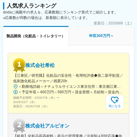
キャップを開けられるか」などを確認します。
人気求人ランキング
（5）量産製品設計～量産金型仕様の検討：
dodaに掲載中の求人を、応募数順にランキング形式でご紹介します。
・不具合がなくなるまで試作を繰り返し、製薬メーカーの試験も
※応募数が同数の場合は、新着順に表示しています。
通過したら、量産スタート。生産部門に引き継ぎます。
更新日：
2026/8/8（土）
※開発件数は年5～6件ほどで、基本は1案件ごとに1人が担当しま
す。
年収300万円～
製品開発（化粧品・トイレタリー）
※平均1年以上かけてじっくり取り組みます。
■組織構成：5名
■入社後の流れ：
株式会社希松
・仕事に必要な知識もスキルも、OJT形式でイチからお教えしま
す。たとえば、図面の読み書き（CADの使い方）はもちろんのこ
【江東区／研究職】化粧品の安全性・有用性評価◆第二新卒歓迎／
と、成形機の基本的な使い方や開発の考え方など、習熟度を見な
低刺激化粧品メーカー／残業20h
がらしっかり育てていきます。
＜勤務地詳細＞ナチュラルサイエンス東京住所：東京都江東区北砂3-4-27 ナチュラルファクトリー東京勤務地最寄駅：都営新宿線／西大島駅受動喫煙対策：屋内全面禁煙変更の範囲：会社の定める事業所
・研修期間は特に定めていませんので、じっくりと成長していた
＜予定年収＞400万円～580万円＜賃金形態＞月給制＜賃金内訳＞月額（基本給）：240,000円～350,000円＜月給＞240,000円～350,000円＜昇給有無＞有＜残業手当＞有＜給与補足＞年収はあくまで想定です。スキル・年齢等により前後する可能性があります。賞与実績は年に2回です。賃金はあくまでも目安の金額であり、選考を通じて上下する可能性があります。月給(月額)は固定手当を含めた表記です。
だけたらと思います。また、特許の資格（知的財産管理技能2級ま
掲載予定期間：
で）の取得も目指していただきます。過去問などの書籍は社内に
2026/7/9（木）
〜
2026/10/7（水）
保管しております。分からないことは、なんでもお答えしますの
気になる
更新日：
2026/7/28（火）
で焦らず一緒にできる幅を拡げていきましょう。
■働き方：◎WLB充実して働けます◎
株式会社アルビオン
・年間休日120日／完全週休二日制（土日休み）
・残業月5H程度
【銀座】化粧品容器材料・表示の管理業務／法規制４R対応等◆年