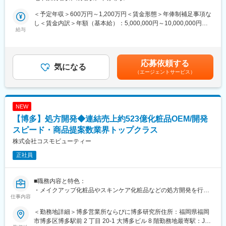
・担当製品は上長から振り分けられるパターンと営業から「○○さ
◇成長を続ける企業
んはシャンプーが得意なので依頼してみよう！」といった形で直
当社グループ売上高は約470億円、従業員数は約1,450名規模へ成
＜予定年収＞600万円～1,200万円＜賃金形態＞年俸制補足事項な
接指名で依頼が来るパターンの２つあります。また、当社では営
長しています。近年も国内外で積極的な設備投資を続けており、
し＜賃金内訳＞年額（基本給）：5,000,000円～10,000,000円そ
業と研究員の距離が近く、営業に同行してお客様に製品説明をす
給与
2025年には最大規模となる神戸工場フロンティアが稼働開始。成
の他固定手当/月：45,000円固定残業手当/月：33,667円～303,625
ることもあります。そのため、研究スキルに加えてコミュニケー
長フェーズの企業だからこそ、経験や年齢に関係なく実力次第で
円（固定残業時間17時間0分/月）超過した時間外労働の残業手当
ションスキルも磨くことができます。
成長・キャリアアップを目指せる環境があります。
は追加支給＜月額＞495,333円～1,181,958円（12分割）（一律手
・年に１回研究員が半年かけて準備する一大イベント、アイデア
当を含む）＜昇給有無＞有＜残業手当＞有＜給与補足＞※オファー
応募依頼する
コンテストがあります。自分で研究開発した製品について発表
気になる
変更の範囲：会社の定める業務
年収は経験スキルを鑑みたうえで決定するため金額が上下する可
（エージェントサービス）
し、実際に魅力的なものであれば商品化する可能性も！
能性があります。■昇給：年1回■賞与：決算賞与のみ※決算賞与は
→上記の機会で自身の製品が商品化されると昇格昇給にダイレク
個人と会社の業績により変動あり賃金はあくまでも目安の金額で
トに繋がります。
あり、選考を通じて上下する可能性があります。月給(月額)は固定
手当を含めた表記です。
NEW
■当社の魅力：
【博多】処方開発◆連結売上約523億化粧品OEM/開発
◇風通しの良さ
社内にはアナログ・Web両方の意見箱があり、年次や役職に関係
スピード・商品提案数業界トップクラス
なく改善提案を発信できる風土があります。製造工程の大幅な効
株式会社コスモビューティー
率化から働きやすさ向上まで、社員の声が実際の制度や運営改善
正社員
につながっています。
「まずやってみる」を大切にしており、若手でも新しい業務や改
善プロジェクトに挑戦できるため、日々の仕事を通じて着実にス
■職務内容と特色：
キルアップできる環境です。
・メイクアップ化粧品やスキンケア化粧品などの処方開発を行っ
◇社長との1on1
仕事内容
ていただきます。研究テーマを元に、1週間～1ヶ月程度、製品化
定期的に社長との個別面談を実施しており、業務課題だけでな
できるかどうか検討します。年間総試作品件数約9,000件を100名
く、将来のキャリアや身につけたいスキル、挑戦したい業務につ
＜勤務地詳細＞博多営業所ならびに博多研究所住所：福岡県福岡
で担当しているため、個人では年平均100～200の試作品を開発す
いて直接相談できます。
市博多区博多駅前 2 丁目 20-1 大博多ビル 8 階勤務地最寄駅：JR