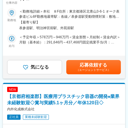
社して1年半程度で主任、3年半程度で課長となった方もいらっし
仕事内容
ゃいます。
社内の関係各所と連携しながら、ヘアケアブランドを1つお任せ
■特徴：新しい価値を創造することは素晴らしいことであり、当社
＜勤務地詳細＞本社 ８F住所：東京都港区北青山3-6-1 オーク表
し、下記業務遂行に向けた社外折衝・ディレクション業務を担っ
は誇りをもってモノづくりに取り組みたいと考えています。使う
参道ビル8F勤務地最寄駅：各線／表参道駅受動喫煙対策：敷地内
ていただきます。
勤務地
人の心、作る人の心、心と心のつながりを大切にすることで「ア
全面禁煙変更の範囲：会社の定める事業所（リモートワーク含
【最寄り駅】
ズマの商品って、なんか好きなんだよね」と言ってもらえるよ
む）
表参道駅、明治神宮前駅、外苑前駅
◎商品企画業務
う、活動していきます。変転極まりない今、確かなものを求める
・ブランド顧客の理解のために行うリサーチ、インタビュー、
傾向は一層強くなってきています。顧客に喜んでもらえるモノづ
＜予定年収＞578万円～946万円＜賃金形態＞月給制＜賃金内訳＞
SNSリサーチなどのマーケティング業務
くりやサービスを提供し続けることが、当社の最大の楽しみであ
月額（基本給）：291,646円～437,468円固定残業手当/月：
・企画・コンセプト立案、デザイン、バルク、香料、容器や資材
給与
り、また使命であると感じています。
68,354円～102,532円（固定残業時間30時間0分/月）超過した時
など製品開発に伴う全体のディレクション
間外労働の残業手当は追加支給＜月給＞360,000円～540,000円
・スケジュール管理、初回発注数量と製品コストの計画策定（製
変更の範囲：会社の定める業務
（一律手当を含む）＜昇給有無＞有＜残業手当＞有＜給与補足＞■
造／生産担当がサポート）
賞与情報：年2回■昇給：あり賃金はあくまでも目安の金額であ
応募依頼する
・社内外に向けたプレゼン企画書の作成・その他、一連の商品企
気になる
り、選考を通じて上下する可能性があります。月給(月額)は固定手
（エージェントサービス）
画業務
当を含めた表記です。
■このポジションの面白さ・やりがい
・お客様に届ける商品をゼロから生み出す、という重要ながらも
NEW
ワクワク感のある仕事です。
【京都府相楽郡】医療用プラスチック容器の開発※業界
・自身が企画した商品が店頭に並び、お客様に届くやりがいを感
じていただけます。
未経験歓迎◇賞与実績5.1ヶ月分／年休120日◇
・各ブランドでチームを組んでいるため、各得意分野を活かしな
内外化成株式会社
がら良いものが完成する楽しさがあります。
正社員
業種未経験歓迎
・プロモーション、生産管理、営業担当、資材メーカー、OEMな
ど社内外の様々な関係者と広く連携を取りながら自らもレベルア
ップできる環境です。