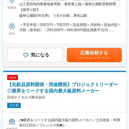
方開発担当を募集いたします。
く、異業種からコスメに興味を持っている方が活躍している組織
山工業団地内勤務地最寄駅：東部東上線／森林公園駅受動喫煙対
勤務地
です。また、女性が半数以上を占め、時短勤務をされているワー
策：屋内全面禁煙変更の範囲：会社の定める事業所
【最寄り駅】
■業務概要：
キングママさんもいらっしゃいます。個人のライフスタイルに理
森林公園駅(埼玉県)、つきのわ駅、東松山駅
・新製品の処方設計、開発
解があり、バランスが整っている環境です。※在宅勤務は入社後半
・原料・成分選定や実験
年以上経過以降に週1回可能
＜予定年収＞500万円～700万円＜賃金形態＞月給制＜賃金内訳＞
・試作品の評価（官能評価・分析機器を使用した評価）
月額（基本給）：294,000円～590,000円固定残業手当/月：
・サロン訪問、美容師へのヒアリング
給与
■株式会社ヴィークレア：2016年に設立され、自社コスメブラン
35,000円～50,000円（固定残業時間20時間0分/月）超過した時間
・他部署との連携（商品開発部・マーケティング部と連携しより
ドを展開する化粧品メーカーです。売上は右肩上がりに急成長し
外労働の残業手当は追加支給＜月給＞329,000円～640,000円（一
良い製品を生みだす）
ております。社員の業界経験やコネクション、親会社の信用を元
律手当を含む）＜昇給有無＞有＜残業手当＞有＜給与補足＞※経験
に販売網を確保し、安定的な取引と成長を遂げております。
や能力考慮の上優遇■賞与：年2回■昇給：年1回賃金はあくまでも
応募依頼する
■開発する商品：
気になる
◎代表商品：「&honey」、「THERATIS」など。
目安の金額であり、選考を通じて上下する可能性があります。月
（エージェントサービス）
コールドパーマ液、ヘアカラー、スタイリング剤、シャンプー、
★2021年度@cosmeベストコスメアワード殿堂入り、1位、３位
給(月額)は固定手当を含めた表記です。
トリートメント、スキンケア など
受賞
■当社について：
NEW
当社は、ヘアワックス「SPICE(スパイス)」「PEACE(ピース)」
【化粧品原料開発・用途開発】プロジェクトリーダー
といったブランドを展開しており、ヘアケアを中心とした美容に
関する様々なジャンルの商品を研究開発、製造、そして販売まで
◇業界をリードする国内最大級原料メーカー
一貫して行っております。当社の製品は全てヘアサロン専売品と
日光ケミカルズ株式会社
なっており、創業から約80年で培った商品は、美容師の方からも
正社員
評価が高く、一度は使ったことのある方もいらっしゃるかもしれ
ません。定番商品に加え、研究開発部門にも注力しており、常に
挑戦し続ける社風があり、現在でも堅調に事業を拡大しておりま
□■業界をリードする国内最大級の原料メーカー／土日祝休・年間
す。
休日120日／フレックス制■□
仕事内容