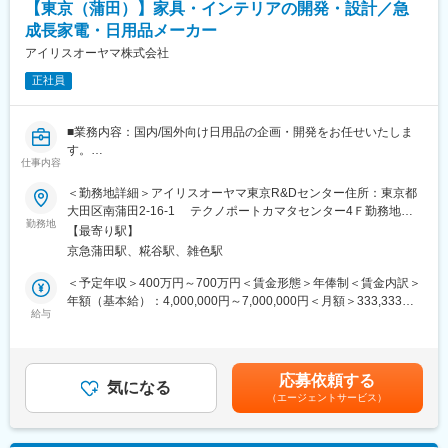
【東京（蒲田）】家具・インテリアの開発・設計／急
マンやチャレンジ精神が豊富な人材に最適な環境です。経験豊富
な先輩たちがOJTを通じて丁寧に指導しますので、未経験の方で
成長家電・日用品メーカー
も安心して挑戦できます。チームワークを重視し、部内ミーティ
アイリスオーヤマ株式会社
ングを通じて情報共有を行いながら業務を進めています。
正社員
■会社の特徴：
ジェネリック医薬品のメーカーと原薬の商社に機能がございま
■業務内容：国内/国外向け日用品の企画・開発をお任せいたしま
す。
す。
ジェネリック医薬品としては、医薬品の安定供給を実現するた
仕事内容
・製品設計
め、国内及び海外の製薬工場と連携して、
・量産立ち上げ
世界に医薬品生産拠点を確保しており、患者様のQOL向上を目的
＜勤務地詳細＞アイリスオーヤマ東京R&Dセンター住所：東京都
・商品企画・アイディア提案
に、容器・包装材にも工夫をこらし、
大田区南蒲田2-16-1 テクノポートカマタセンター4Ｆ勤務地最
・ＯＥＭ、ＯＤＭ開発
勤務地
幅広い剤形のジェネリック医薬品をお届けしております。
寄駅：京浜急行本線／京浜蒲田駅受動喫煙対策：屋内全面禁煙変
【最寄り駅】
【開発可能性のある製品例】
原薬としては、各国の主要原薬メーカーから様々な原薬を輸入
更の範囲：本文参照
京急蒲田駅、糀谷駅、雑色駅
・テーブルやイス、食器棚、ラック、ソファやベッドなどの大型
し、国内製薬メーカー様に提供しています。
の家具
海外に広がるネットワークは16カ国に及び、取り扱い原薬は200
＜予定年収＞400万円～700万円＜賃金形態＞年俸制＜賃金内訳＞
・パイプハンガーやメタルラックなどの簡易家具
品目以上。
年額（基本給）：4,000,000円～7,000,000円＜月額＞333,333円
【変更の範囲：会社の定める業務】
給与
多様なニーズに対応した原薬の開発と安定供給に貢献いたしま
～583,333円（12分割）＜昇給有無＞有＜残業手当＞有＜給与補
す。
足＞■賞与：年2回（対象者は決算賞与もあり）■昇給：年1回※ス
■特徴：
キル・経験・面接評価に応じて年収を定めますので想定年収の範
（１）商品開発のサイクルが早いため、ご自身が携わった商品が
囲内から上下する可能性がございます。※休日出勤手当あり※リー
応募依頼する
市場に出やすい環境になっています。特に毎週月曜日に実施して
気になる
ダー職は固定残業手当（50,000円／20～25h相当／超過分別途支
（エージェントサービス）
いる製品開発会議で自分のアイデアや企画が採用をされた場合は
給）※管理監督職は時間外手当の対象外賃金はあくまでも目安の金
主担当として、社内の各部門と連携をしながら販売まで結び付け
額であり、選考を通じて上下する可能性があります。月給(月額)は
ていただきます。
固定手当を含めた表記です。