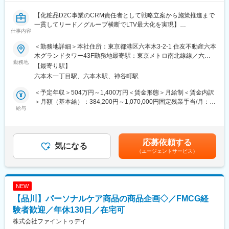
・原料選定および配合検討
・試作品の作成
【化粧品D2C事業のCRM責任者として戦略立案から施策推進まで
・既存商品の改良および品質向上活動
一貫してリード／グループ横断でLTV最大化を実現】
仕事内容
・量産化に向けた製造部門との連携
・OEM案件の技術対応
■業務概要
＜勤務地詳細＞本社住所：東京都港区六本木3-2-1 住友不動産六本
・新商品の企画立案
化粧品の通販事業を展開するメビウス製薬を主軸に、グループ全
木グランドタワー43F勤務地最寄駅：東京メトロ南北線線／六本
・市場調査、技術情報収集
体の商品開発に携わっていただきます。
勤務地
木一丁目駅受動喫煙対策：屋内喫煙可能場所あり変更の範囲：会
【最寄り駅】
メビウス製薬では、主力ブランド『SIMIUS（シミウス）』シリー
社の定める事業所（リモートワーク含む）
六本木一丁目駅、六本木駅、神谷町駅
■この仕事の魅力
ズをはじめ、新規ブランド『TRIPURE（トリピュア）』を展開し
【成長フェーズ企業で中核メンバーとして活躍】
ています。
＜予定年収＞504万円～1,400万円＜賃金形態＞月給制＜賃金内訳
設立18年を迎える当社は、現在本格的な組織拡大を進めていま
新商品の企画・開発を強化するため、OEMメーカーと連携しなが
＞月額（基本給）：384,200円～1,070,000円固定残業手当/月：
す。少数精鋭組織だからこそ、研究開発体制づくりにも関わるこ
ら商品開発を推進できる方を募集します。
給与
35,800円～63,000円（固定残業時間11時間0分/月）超過した時間
とができます。
外労働の残業手当は追加支給＜月給＞420,000円～1,133,000円
■業務詳細
（一律手当を含む）＜昇給有無＞有＜残業手当＞有＜給与補足＞※
【研究開発スキルを広げられる環境】
・新商品の開発（市場ニーズをもとにコンセプト立案）
給与詳細は能力・経験・スキルなどを考慮のうえ当社規程により
応募依頼する
分業制ではなく、企画から発売まで一気通貫で経験可能。処方開
・OEMメーカーとの打ち合わせ・試作依頼・スケジュール調整
気になる
決定■昇給：年2回■賞与：年2回 ※会社の業績により支給※残業代
（エージェントサービス）
発を中心に、商品企画・原料選定・量産化まで幅広い知識と経験
・処方・成分・原料の選定および品質確認
備考：管理監督者(マネージャー職など)として採用となった場合は
を身につけることができます。
・容器・パッケージ資材の選定・デザイン調整
残業代の支給はなし(深夜通勤手当を除く)賃金はあくまでも目安の
・商品開発スケジュールの管理
金額であり、選考を通じて上下する可能性があります。月給(月額)
【自由度の高い商品開発】
・薬機法に基づく表示内容の確認・品質チェック
は固定手当を含めた表記です。
NEW
「本当に作りたい商品をつくる」という考えを大切にしており、
・商品企画チームやデザインチームとの連携
【品川】パーソナルケア商品の商品企画◇／FMCG経
自社ブランドとOEM開発の両方に携われます。自らのアイデアを
・市場調査・競合商品のリサーチ
商品化できる機会も豊富です。
・原価・開発コストの管理
験者歓迎／年休130日／在宅可
・社内への報告
株式会社ファイントゥデイ
【独自技術を活用した開発】