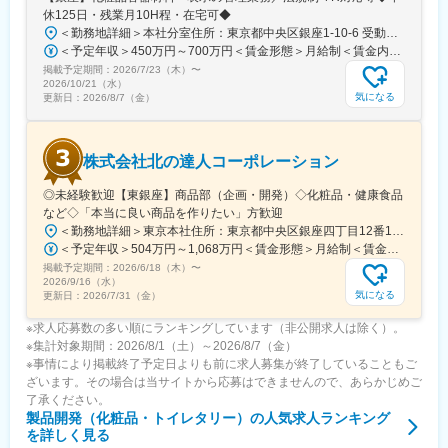
休125日・残業月10H程・在宅可◆
変更の範囲：会社の定める業務
＜勤務地詳細＞本社分室住所：東京都中央区銀座1-10-6 受動喫煙対策：屋内全面禁煙変更の範囲：会社の定める事業所（リモートワーク含む）
＜予定年収＞450万円～700万円＜賃金形態＞月給制＜賃金内訳＞月額（基本給）：300,000円～450,000円その他固定手当/月：20,000円～40,000円＜月給＞320,000円～490,000円＜昇給有無＞有＜残業手当＞有＜給与補足＞※上記年収は月例賃金12か月+賞与＋残業代含む※経験・スキル・前職年収を参考に当社規定により決定賃金はあくまでも目安の金額であり、選考を通じて上下する可能性があります。月給(月額)は固定手当を含めた表記です。
掲載予定期間：
2026/7/23（木）
〜
2026/10/21（水）
気になる
更新日：
2026/8/7（金）
株式会社北の達人コーポレーション
◎未経験歓迎【東銀座】商品部（企画・開発）◇化粧品・健康食品
など◇「本当に良い商品を作りたい」方歓迎
＜勤務地詳細＞東京本社住所：東京都中央区銀座四丁目12番15号 歌舞伎座タワー17階勤務地最寄駅：東京メトロ日比谷線、都営浅草線／東銀座駅受動喫煙対策：屋内全面禁煙変更の範囲：会社の定める事業所
＜予定年収＞504万円～1,068万円＜賃金形態＞月給制＜賃金内訳＞月額（基本給）：310,751円～658,497円固定残業手当/月：109,249円～231,503円（固定残業時間45時間0分/月）超過した時間外労働の残業手当は追加支給＜月給＞420,000円～890,000円（一律手当を含む）＜昇給有無＞有＜残業手当＞有＜給与補足＞■昇給：年2回（4・10月）社歴給：毎年月額1万円昇給（入社10年目まで）社会経験歴給：毎年月額5千円昇給（社会人6年目まで）職級給：一定以上の職級から月額3万円～50万円昇給能力調整給：プレイヤー評価・経営評価の2軸で月額1万円～40万円昇給可能（一定職級以上は評価額の上限なし）賃金はあくまでも目安の金額であり、選考を通じて上下する可能性があります。月給(月額)は固定手当を含めた表記です。
掲載予定期間：
2026/6/18（木）
〜
2026/9/16（水）
気になる
更新日：
2026/7/31（金）
※求人応募数の多い順にランキングしています（非公開求人は除く）。
※集計対象期間：2026/8/1（土）～2026/8/7（金）
※事情により掲載終了予定日よりも前に求人募集が終了していることもご
ざいます。その場合は当サイトから応募はできませんので、あらかじめご
了承ください。
製品開発（化粧品・トイレタリー）
の人気求人ランキング
を詳しく見る