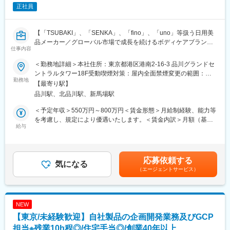
正社員
グループ会社であるリトル・サイエンティストが培ってきたケラ
■組織構成
チン技術や独自原料を活用しながら、新しい価値を生み出す研究
化粧品事業会社を中心に、商品企画、デザイン、マーケ、PR、経
開発に挑戦できます。
営陣が密に連携
【「TSUBAKI」、「SENKA」、「fino」、「uno」等扱う日用美
品メーカー／グローバル市場で成長を続けるボディケアブランド
変更の範囲：会社の定める業務
■業務の魅力
仕事内容
の戦略立案／フルフレックス・リモートOK】
成長フェーズの異なる複数ブランドに携われる環境です。既存ブ
ランドのリニューアルやライン拡張だけでなく、新規ブランドの
＜勤務地詳細＞本社住所：東京都港区港南2-16-3 品川グランドセ
■業務概要
立ち上げにも関与できます。また、経営陣との距離が近く、ブラ
ントラルタワー18F受動喫煙対策：屋内全面禁煙変更の範囲：会
当社のブランド統括本部 商品開発部に所属し、ブランドホルダー
勤務地
ンド戦略や開発方針について直接議論しながら進められる点も特
社の定める事業所（リモートワーク含む）
【最寄り駅】
やプロダクトマネージャーと密に連携しながら、パーソナルケア
徴です。開発した商品を市場へ届けるまで主体的に関わることが
品川駅、北品川駅、新馬場駅
商品の新規企画・設計から市場導入までを一貫して推進いただき
できます。
ます。R&Dや購買、生産、品質管理など各関連部門と協力し、戦
＜予定年収＞550万円～800万円＜賃金形態＞月給制経験、能力等
略的かつスピーディな商品開発をリードすることがミッションで
■教育体制
を考慮し、規定により優遇いたします。＜賃金内訳＞月額（基本
す。
給与
OJTやセミナー受講補助など、スキルアップ支援を積極的に行っ
給）：305,000円～444,000円＜月給＞305,000円～444,000円＜
■業務詳細
ています。
昇給有無＞有＜残業手当＞有＜給与補足＞賞与含む、残業代別途
・ブランドホルダーと共同での商品コンセプト策定
支給賃金はあくまでも目安の金額であり、選考を通じて上下する
・市場ニーズやトレンド分析に基づく商品設計
■就業環境
可能性があります。月給(月額)は固定手当を含めた表記です。
応募依頼する
・開発スケジュール管理およびプロジェクト推進
気になる
リモートワークや時差出勤など、柔軟な働き方が可能。福利厚生
（エージェントサービス）
・中国、APAC市場への商品導出業務
も充実しています。
・製品の品質管理と安定供給体制の構築
・商品情報の開発・整理、CR推進業務
■想定されるキャリアパス
■就業環境
リーダーとしてブランド開発や戦略立案、将来的にはグループ横
NEW
フルフレックス、リモートワークの組み合わせで自身のライフス
断プロジェクトや他事業への展開も可能です。
【東京/未経験歓迎】自社製品の企画開発業務及びGCP
タイルに合わせた柔軟な働き方が可能。人によって様々ですが、
週に半分くらいはリモートワークをしている社員が多いです。
担当※残業10h程◎/住宅手当◎/創業40年以上
■当社について