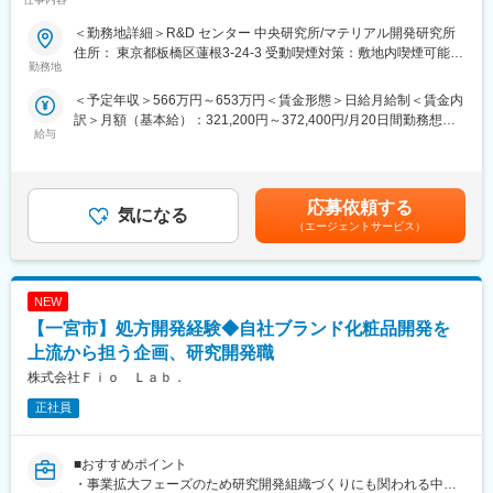
変更の範囲：会社の定める業務
【製品開発部 共通業務】
＜勤務地詳細＞R&D センター 中央研究所/マテリアル開発研究所
化粧品原料の開発および用途開発におけるプロジェクトリーダー
住所： 東京都板橋区蓮根3-24-3 受動喫煙対策：敷地内喫煙可能場
として携わっていただきます。これまでのご経験を活かし、開発
勤務地
所あり変更の範囲：会社の定める事業所
品に求められる機能・性能の設定から、製品化に向けた処方・組
＜予定年収＞566万円～653万円＜賃金形態＞日給月給制＜賃金内
成検討、性能評価までの一連のプロセスを裁量を持って主導して
訳＞月額（基本給）：321,200円～372,400円/月20日間勤務想定
いただくポジションです。
給与
その他固定手当/月：16,000円固定残業手当/月：28,100円～
■具体的な業務内容
32,367円（固定残業時間10時間0分/月）超過した時間外労働の残
・化粧品原料の処方/組成検討、試作品の性能評価（高難度テーマ
業手当は追加支給＜想定月額＞365,300円～420,767円（一律手当
の主導）
を含む）＜昇給有無＞有＜残業手当＞有＜給与補足＞※給与詳細は
・社内外（合成部門、購買部、外部研究機関、共同開発先）との
応募依頼する
気になる
経験・スキルを考慮の上、決定します。■その他固定手当食事手
協業・技術交渉における窓口としての推進
（エージェントサービス）
当：￥16,000■賞与：4か月分（会社業績、組織評価、個人評価に
・営業部員への同行（顧客への技術的なプレゼンテーションや、
より決定）賃金はあくまでも目安の金額であり、選考を通じて上
課題解決などの技術サポート）
下する可能性があります。月給(月額)は固定手当を含めた表記で
・若手、ミドルメンバーへの技術的な指導およびサポート
す。
NEW
■このポジションの魅力・環境
・研究室に留まらず、国内外での学会発表の機会もあり、技術者
【一宮市】処方開発経験◆自社ブランド化粧品開発を
として市場価値を高められる環境です。
上流から担う企画、研究開発職
・社内外の多様な部門や外部機関と協業するため、これまでの知
株式会社Ｆｉｏ Ｌａｂ．
見を活かしつつ、さらに専門性を深めることができます。
【新技術開発G 主業務】
正社員
チームメンバー4名で連携しながら、主に以下の業務をスピーディ
ーに推進します。
・自社製品を拡充するための外部技術探索およびパートナー選定
■おすすめポイント
・共同開発案件の性能評価
・事業拡大フェーズのため研究開発組織づくりにも関われる中核