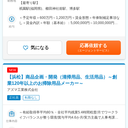
ることになります。開発スピードや商品提案数などは業界トップ
勤務地
「言われたことをこなす」のではなく、自身の意思でキャリアを
線／博多駅受動喫煙対策：屋内全面禁煙変更の範囲：会社の定め
【最寄り駅】
クラスを誇り、競合他社より出荷率が高いことが特徴です。
切り拓いていける点が大きな魅力です。
る事業所
祇園駅(福岡県)、櫛田神社前駅、博多駅
・担当製品は上長から振り分けられるパターンと営業から「○○さ
◇成長を続ける企業
んはシャンプーが得意なので依頼してみよう！」といった形で直
当社グループ売上高は約470億円、従業員数は約1,450名規模へ成
＜予定年収＞600万円～1,200万円＜賃金形態＞年俸制補足事項な
接指名で依頼が来るパターンの２つあります。また、当社では営
長しています。近年も国内外で積極的な設備投資を続けており、
し＜賃金内訳＞年額（基本給）：5,000,000円～10,000,000円そ
業と研究員の距離が近く、営業に同行してお客様に製品説明をす
給与
2025年には最大規模となる神戸工場フロンティアが稼働開始。成
の他固定手当/月：45,000円固定残業手当/月：33,667円～303,625
ることもあります。そのため、研究スキルに加えてコミュニケー
長フェーズの企業だからこそ、経験や年齢に関係なく実力次第で
円（固定残業時間17時間0分/月）超過した時間外労働の残業手当
ションスキルも磨くことができます。
成長・キャリアアップを目指せる環境があります。
は追加支給＜月額＞495,333円～1,181,958円（12分割）（一律手
・年に１回研究員が半年かけて準備する一大イベント、アイデア
当を含む）＜昇給有無＞有＜残業手当＞有＜給与補足＞※オファー
応募依頼する
コンテストがあります。自分で研究開発した製品について発表
気になる
変更の範囲：会社の定める業務
年収は経験スキルを鑑みたうえで決定するため金額が上下する可
（エージェントサービス）
し、実際に魅力的なものであれば商品化する可能性も！
能性があります。■昇給：年1回■賞与：決算賞与のみ※決算賞与は
→上記の機会で自身の製品が商品化されると昇格昇給にダイレク
個人と会社の業績により変動あり賃金はあくまでも目安の金額で
トに繋がります。
あり、選考を通じて上下する可能性があります。月給(月額)は固定
手当を含めた表記です。
NEW
■当社の魅力：
【浜松】商品企画・開発（清掃用品、生活用品）～創
◇風通しの良さ
社内にはアナログ・Web両方の意見箱があり、年次や役職に関係
業120年以上のお掃除用品メーカー～
なく改善提案を発信できる風土があります。製造工程の大幅な効
アズマ工業株式会社
率化から働きやすさ向上まで、社員の声が実際の制度や運営改善
正社員
転勤なし
につながっています。
「まずやってみる」を大切にしており、若手でも新しい業務や改
善プロジェクトに挑戦できるため、日々の仕事を通じて着実にス
～有給取得率平均80％・全社平均残業5.4時間程度/月でワークラ
キルアップできる環境です。
イフバランスが整う環境/賞与平均4.6か月/実力主義で人事考課を
◇社長との1on1
仕事内容
しっかりやっています～
定期的に社長との個別面談を実施しており、業務課題だけでな
■業務概要：開発部において、清掃用品・生活用品の商品企画担当