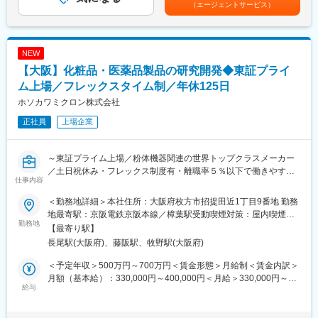
＜具体的に＞
◎経営に近い環境で、ビジネスの全体像を俯瞰しながら成長でき
（エージェントサービス）
す。
・専用機器を使用した細胞培養および調製業務
る環境です！
・培養プロセスや実験データの記録（紙・電子システム両対応）
◎自社処方×ODM/OEMの両輪でスキルが広がります！
・研究室や機器の清掃、衛生管理、作業エリアの環境維持
◎研究成果がダイレクトに製品化される環境！
NEW
・実験に用いる資材の補充、在庫管理、消毒、運搬などの準備作
◎少数精鋭で裁量が大きく、キャリア成長が早いです！
業
【大阪】化粧品・医薬品製品の研究開発◆東証プライ
・チーム内での業務進捗共有や事務・運用業務（Outlook、Teams
ム上場／フレックスタイム制／年休125日
等のITツール活用）
ホソカワミクロン株式会社
【年収例】
正社員
上場企業
420万円／25歳
500万円／30歳
600万円／35歳
～東証プライム上場／粉体機器関連の世界トップクラスメーカー
700万円／45歳
／土日祝休み・フレックス制度有・離職率５％以下で働きやすさ
仕事内容
抜群◎／昼食補助（1食275円）や住宅手当など福利厚生も充実～
■扱うサービス
＜勤務地詳細＞本社住所：大阪府枚方市招提田近1丁目9番地 勤務
再生医療製品の研究開発支援として、細胞培養を中心とした各種
■同社について
地最寄駅：京阪電鉄京阪本線／樟葉駅受動喫煙対策：屋内喫煙可
研究支援業務全般に携わります。
・1916年の創業以来、粉体機器関連の世界トップクラス企業とし
勤務地
能場所あり変更の範囲：会社の定める事業所
【最寄り駅】
て、あらゆる産業の技術発展に貢献しています。提供する機器は
長尾駅(大阪府)、藤阪駅、牧野駅(大阪府)
■組織構成
全て一品一様で展開。食品・医薬・金属・電子部品などの業界と
2～3名の少人数チーム体制で、分担・連携しやすく、協力しなが
の取引により、安定した経営を実現しています。
＜予定年収＞500万円～700万円＜賃金形態＞月給制＜賃金内訳＞
ら業務を進める環境です。
月額（基本給）：330,000円～400,000円＜月給＞330,000円～
■仕事の内容：
給与
400,000円＜昇給有無＞有＜残業手当＞有＜給与補足＞■月給：
■業務の魅力
・高機能性ナノカプセル技術の知見を応用した化粧品・医薬品素
330,000円～400,000円■賞与実績：6ヶ月（2023年実績）■昇給：
再生医療分野における最先端技術の習得や、専門性の高いスキル
材の開発、自社化粧品開発、化粧品ODMの業務をご担当頂きま
年1回（4月）■給与支払い：20日〆当月25日払い賃金はあくまで