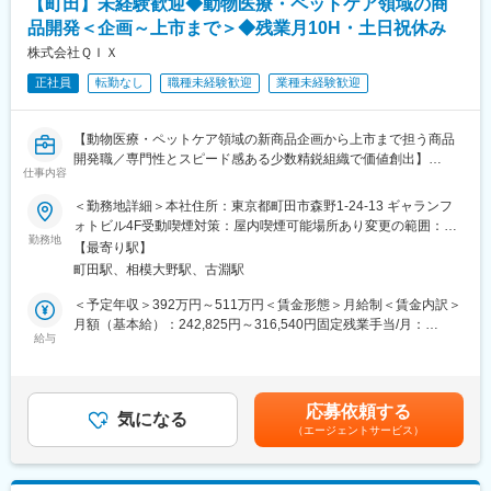
【町田】未経験歓迎◆動物医療・ペットケア領域の商
品開発＜企画～上市まで＞◆残業月10H・土日祝休み
株式会社ＱＩＸ
正社員
転勤なし
職種未経験歓迎
業種未経験歓迎
【動物医療・ペットケア領域の新商品企画から上市まで担う商品
開発職／専門性とスピード感ある少数精鋭組織で価値創出】
仕事内容
■業務概要
＜勤務地詳細＞本社住所：東京都町田市森野1-24-13 ギャランフ
当社の商品部にて、動物医療・ペットケア分野におけるサプリメ
ォトビル4F受動喫煙対策：屋内喫煙可能場所あり変更の範囲：会
ント、スキンケア、フード等の新商品を企画立案から開発、上市
勤務地
社の定める事業所
【最寄り駅】
まで一貫して携わるポジションです。社内外メンバーや外部パー
町田駅、相模大野駅、古淵駅
トナーと協力しながら、アイデアを具体的な商品へと形にしてい
く役割を担います。業界課題や市場ニーズを起点とした商品企画
＜予定年収＞392万円～511万円＜賃金形態＞月給制＜賃金内訳＞
設計を重視し、プロダクト価値の最大化に貢献していただきま
月額（基本給）：242,825円～316,540円固定残業手当/月：
す。
給与
37,175円～48,460円（固定残業時間20時間0分/月）超過した時間
外労働の残業手当は追加支給＜月給＞280,000円～365,000円（一
■業務詳細
律手当を含む）＜昇給有無＞有＜残業手当＞有＜給与補足＞※給与
・原料メーカーやOEM工場、資材メーカー等との折衝・ディレク
額は、経験・実績を考慮します賃金はあくまでも目安の金額であ
応募依頼する
ション業務
気になる
り、選考を通じて上下する可能性があります。月給(月額)は固定手
（エージェントサービス）
・製品仕様設計や処方・機能検討（社内外専門家と連携し実施）
当を含めた表記です。
・製造スケジュール管理や進行管理、品質・仕様に関する各種調
整