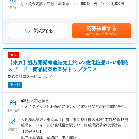
接指名で依頼が来るパターンの２つあります。また、当社では営
経営基盤を持ちながら、ベンチャー企業ならではの柔軟性とスピ
し＜賃金内訳＞年額（基本給）：5,000,000円～10,000,000円そ
業と研究員の距離が近く、営業に同行してお客様に製品説明をす
給与
ード感で市場拡大を続けるライフスタイルビューティーブランド
の他固定手当/月：45,000円固定残業手当/月：33,667円～303,625
ることもあります。そのため、研究スキルに加えてコミュニケー
です。
円（固定残業時間17時間0分/月）超過した時間外労働の残業手当
ションスキルも磨くことができます。
＜事業の特徴＞
は追加支給＜月額＞495,333円～1,181,958円（12分割）（一律手
・年に１回研究員が半年かけて準備する一大イベント、アイデア
スキンケア、フレグランス、ハンドボディケア、ヘアケア、メイ
当を含む）＜昇給有無＞有＜残業手当＞有＜給与補足＞※オファー
応募依頼する
コンテストがあります。自分で研究開発した製品について発表
気になる
クのカテゴリーを展開し、日本国内は8店舗、海外は台湾/香港に
年収は経験スキルを鑑みたうえで決定するため金額が上下する可
（エージェントサービス）
し、実際に魅力的なものであれば商品化する可能性も！
展開をしております。
能性があります。■昇給：年1回■賞与：決算賞与のみ※決算賞与は
→上記の機会で自身の製品が商品化されると昇格昇給にダイレク
＜ブランドの魅力＞
個人と会社の業績により変動あり賃金はあくまでも目安の金額で
トに繋がります。
「Function with Entertainment」をコンセプトに、機能性とエンタ
あり、選考を通じて上下する可能性があります。月給(月額)は固定
ーテイメント性を両立したブランド展開を行い、新しい日本のプ
手当を含めた表記です。
NEW
■当社の魅力：
レミアムブランドとしてのポジションを確立しています。
【東京】処方開発◆連結売上約523億化粧品OEM/開発
◇風通しの良さ
社内にはアナログ・Web両方の意見箱があり、年次や役職に関係
スピード・商品提案数業界トップクラス
変更の範囲：会社の定める業務
なく改善提案を発信できる風土があります。製造工程の大幅な効
株式会社コスモビューティー
率化から働きやすさ向上まで、社員の声が実際の制度や運営改善
正社員
につながっています。
「まずやってみる」を大切にしており、若手でも新しい業務や改
善プロジェクトに挑戦できるため、日々の仕事を通じて着実にス
■職務内容と特色：
キルアップできる環境です。
・メイクアップ化粧品やスキンケア化粧品などの処方開発を行っ
◇社長との1on1
仕事内容
ていただきます。研究テーマを元に、1週間～1ヶ月程度、製品化
定期的に社長との個別面談を実施しており、業務課題だけでな
できるかどうか検討します。年間総試作品件数約9,000件を100名
く、将来のキャリアや身につけたいスキル、挑戦したい業務につ
＜勤務地詳細＞東京本社住所：東京都板橋区成増1丁目30番13号
で担当しているため、個人では年平均100～200の試作品を開発す
いて直接相談できます。
成増トーセイビル勤務地最寄駅：地下鉄成増駅受動喫煙対策：屋
ることになります。開発スピードや商品提案数などは業界トップ
勤務地
「言われたことをこなす」のではなく、自身の意思でキャリアを
内全面禁煙変更の範囲：会社の定める事業所
【最寄り駅】
クラスを誇り、競合他社より出荷率が高いことが特徴です。
切り拓いていける点が大きな魅力です。
地下鉄成増駅、成増駅、下赤塚駅