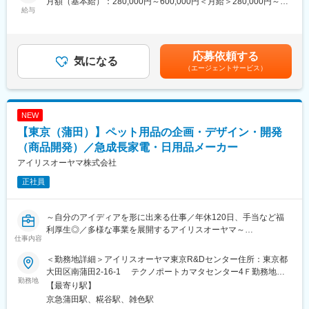
月額（基本給）：280,000円～600,000円＜月給＞280,000円～
給与
コンセプトに展開するヘアケアブランド『Linon』等、消費者理解
600,000円＜昇給有無＞有＜残業手当＞有＜給与補足＞■賞与：年
■業務内容：
にこだわった消費財ブランドを世界に向けて提供しています。
2回（対象者は決算賞与もあり）■昇給：年1回※スキル・経験・面
ペット用品の企画・デザイン・開発をお任せいたします。
●公式ECサイト https://www.alo-organic.com/
接評価に応じて年収を定めますので想定年収の範囲内から上下す
製品の企画～設計～量産立ち上げまで一連の業務に携わっていく
●大手ECモール 楽天店 https://www.rakuten.co.jp/babycresco/
る可能性がございます。※休日出勤手当あり※リーダー職は固定残
応募依頼する
ため、自分が考えたアイディアが形になるまで、見届けることが
気になる
●大手ECモール Yahoo店
業手当（50,000円／20～25h／超過分別途支給）※管理監督職は時
（エージェントサービス）
可能です。
https://store.shopping.yahoo.co.jp/babycresco/
間外手当の対象外賃金はあくまでも目安の金額であり、選考を通
じて上下する可能性があります。月給(月額)は固定手当を含めた表
■業務内容詳細：
変更の範囲：会社の定める業務
記です。
・商品企画、アイディア提案
NEW
・商品開発・設計
【東京（蒲田）】ペット用品の企画・デザイン・開発
・量産立ち上げ
・ＯＥＭ開発
（商品開発）／急成長家電・日用品メーカー
【開発可能性のある製品例】
アイリスオーヤマ株式会社
・トイレタリー用品および消耗品
正社員
・ケージ/サークル/フェンスなど
・ペットキャリー/お出かけ用品
・ペットフード など
～自分のアイディアを形に出来る仕事／年休120日、手当など福
【変更の範囲：会社の定める業務】
利厚生◎／多様な事業を展開するアイリスオーヤマ～
仕事内容
■特徴：
■採用背景：
（１）商品開発のサイクルが早いため、ご自身が携わった商品が
＜勤務地詳細＞アイリスオーヤマ東京R&Dセンター住所：東京都
アイリスオーヤマの主要商品である「生活用品」の強化を行うた
市場に出やすい環境です。特に毎週月曜日に実施している製品開
大田区南蒲田2-16-1 テクノポートカマタセンター4Ｆ勤務地最
めに、ユーザー目線で情熱を持ってモノづくりを行ってくれる仲
勤務地
発会議で自分のアイデアや企画が採用をされた場合は主担当とし
寄駅：京浜急行本線／京浜蒲田駅受動喫煙対策：屋内全面禁煙変
【最寄り駅】
間を募集します。
て、社内の各部門と連携をしながら販売まで結び付けていただき
更の範囲：本文参照
京急蒲田駅、糀谷駅、雑色駅
ます。