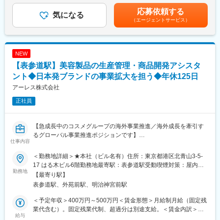
を磨くことが可能です。正確なデータ管理や徹底した衛生管理を
す。
も目安の金額であり、選考を通じて上下する可能性があります。
応募依頼する
通じて研究の信頼性向上に直接貢献できます。
気になる
月給(月額)は固定手当を含めた表記です。
（エージェントサービス）
具体的には…
■教育体制
・化粧品・医薬品用途のナノカプセルの開発に関わって頂きま
提携大学やバイオ研究機関での実務研修、資格受験料補助、セミ
す。自社化粧品のコンセプト立案、外部の化粧品処方会社様との
ナー受講料補助、英会話研修、学会参加費補助など成長を支援す
打ち合わせ、機能性評価試験（エビデンス取得）等をご担当頂き
NEW
る体制が充実しています。
ます。
【表参道駅】美容製品の生産管理・商品開発アシスタ
・その他、若手研究員の育成や展示会などの販促活動、国内外の
■就業環境
新規顧客への技術プレゼン、学会発表や学術資料の作成などの研
ント◆日本発ブランドの事業拡大を担う◆年休125日
完全週休2日制、各種手当・福利厚生が整い、専門性を高めつつ長
究成果の公表、特許化までお任せいたします。
アーレス株式会社
期的に働ける環境です。
正社員
■やりがい：
■想定されるキャリアパス
・当社の粉体技術で培った微粒子開発技術を生かして、新たな素
細胞培養や研究支援の実務経験を積みながら、将来的にはプロジ
材の開発を行った頂くため、展示会への出展や学会発表、特許出
【急成長中のコスメグループの海外事業推進／海外成長を牽引す
ェクトリーダーや品質管理、研究開発職などキャリアアップも可
願など 、研究者としてのキャリアアップが可能です。
るグローバル事業推進ポジションです】
能です。
仕事内容
■組織構成：マテリアル事業本部 製薬・美容科学研究センター:6名
■業務概要：
■企業の特徴/魅力
＜勤務地詳細＞★本社（ビル名有）住所：東京都港区北青山3-5-
自社ブランド「AHRES」の商品開発グループにおいて生産管理業
当社は再生医療分野での研究開発をリードし、最先端技術の社会
■当社の魅力：
17 はる木ビル6階勤務地最寄駅：表参道駅受動喫煙対策：屋内全
務を中心に担いながら、商品開発アシスタントとして開発進行を
実装を目指す企業です。専門性を活かしながら新しい医療の未来
勤務地
・プライム上場、創業100年超の粉体処理装置の世界トップクラ
面禁煙変更の範囲：会社の定める事業所
【最寄り駅】
支えていただきます。
に貢献できます。
スメーカーです。
表参道駅、外苑前駅、明治神宮前駅
・70％以上の高い海外売上比率を誇り、安定した豊富な顧客基盤
■業務詳細：
変更の範囲：会社の定める業務
と盤石な経営基盤をベースに、リーディングカンパニーとして技
＜予定年収＞400万円～500万円＜賃金形態＞月給制月給（固定残
（1）生産管理業務（実務担当）
術開発・市場開拓を推進し続けています。
業代含む）。固定残業代制、超過分は別途支給。＜賃金内訳＞月
・商品マスタの登録および管理
給与
・自由で風通しの良い社風で、高い定着率も魅力の一つです。
額（基本給）：208,000円～260,000円固定残業手当/月：73,000