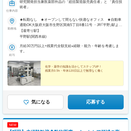
研究開発担当兼医薬部外品の「総括製造販売責任者」と 「責任技
術者」
仕事内容
★転勤なし ★オープンして間もない快適なオフィス ★自動車
通勤OK大阪府大阪市生野区巽南5丁目8番11号 ・JR｢平野｣駅より
勤務地
徒歩7分・大阪メトロ「南巽」駅より徒歩10分※受動喫煙対策：屋
【最寄り駅】
内禁煙（屋外喫煙場所あり）
平野駅(関西本線)
月給30万円以上+残業代全額支給※経験・能力・年齢を考慮しま
す。
給与
化学・薬学の知識を活かしてステップUP！
残業月0.5h・年休120日以上で無理なく働く
気になる
応募する
NEW