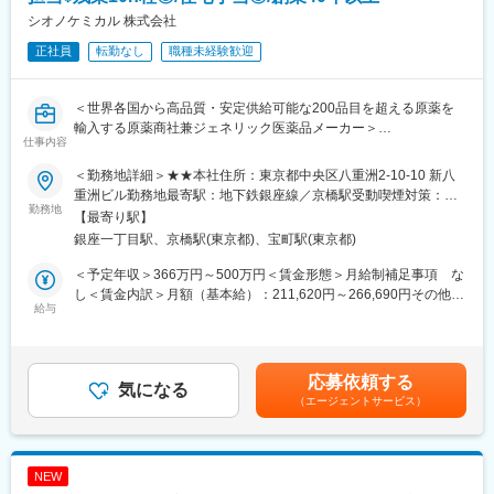
■本ポジションの魅力：
INSTYLE GROUPは、多業種の企業で構成されるアートコレクテ
シオノケミカル 株式会社
FMCG領域の即戦力として、企画立案から開発推進まで幅広い裁
ィブとして50社以上の企業を持ち、幅広い分野でサービスや商品
正社員
転勤なし
職種未経験歓迎
量を持って商品開発に携われます。市場トレンドに敏感な環境
を展開しています。
で、アイデアを形にできるやりがいがあります。
INSTYLE GROUP株式会社は、「INSTYLE GROUP」のグループ
■当社の魅力：
経営の本格化に伴い、2023年に設立された中核企業です
＜世界各国から高品質・安定供給可能な200品目を超える原薬を
・当社はプライム上場資生堂のパーソナルケア事業を引き継いで
輸入する原薬商社兼ジェネリック医薬品メーカー＞
設立し、主に「スキンケア」「ヘアケア」「ボディケア」の3分野
変更の範囲：会社の定める業務
仕事内容
■業務概要：
の日用美品の製造・販売・輸出入を行っています。具体的には
同社はジェネリック医薬品のメーカー兼原薬商社として、患者に
「TSUBAKI」、「SENKA」、「fino」、「uno」等誰もが知って
＜勤務地詳細＞★★本社住所：東京都中央区八重洲2-10-10 新八
安心・安全な医薬品を届けることを使命としています。今回募集
いる知名度の高い製品を扱っています。
重洲ビル勤務地最寄駅：地下鉄銀座線／京橋駅受動喫煙対策：敷
するポジションでは、企画開発部において新規製品（ジェネリッ
勤務地
・当社の魅力点として、スタートアップならではの風通しの良い
地内全面禁煙
【最寄り駅】
ク医薬品、OTC医薬品、医薬部外品、化粧品、健康食品、サプリ
社風です。社内外から講師を招き情報をインプットしながら、各
銀座一丁目駅、京橋駅(東京都)、宝町駅(東京都)
メント等）の企画立案および開発、ならびにGCP業務に携わって
自が日ごろ直面している課題に対し、お互いにアイデアを出し合
いただきます。薬学の知識をフルに活用し、将来的にはマネージ
う機会が定期的にあります。
＜予定年収＞366万円～500万円＜賃金形態＞月給制補足事項 な
ャー候補として活躍していただける方を求めています。
し＜賃金内訳＞月額（基本給）：211,620円～266,690円その他固
給与
変更の範囲：会社の定める業務
定手当/月：15,000円固定残業手当/月：53,140円～66,040円（固
■職務詳細：
定残業時間30時間0分/月）超過した時間外労働の残業手当は追加
・新規製品の探索および市場競合品の調査
支給＜月給＞279,760円～347,730円（一律手当を含む）＜昇給有
・新規製品の企画立案と関連法規調査
無＞有＜残業手当＞有＜給与補足＞※年齢・経験・能力を考慮し、
応募依頼する
・社内向け説明資料の作成
気になる
同社規定に基づいて決定します。■昇給：年1回■賞与：年2回（7
（エージェントサービス）
・GCP業務：施設選定、治験契約関連資料の確認、治験薬納入の
月・12月）※賞与については入社1年経過後より支給算定期間に組
管理
み入れます。賃金はあくまでも目安の金額であり、選考を通じて
上下する可能性があります。月給(月額)は固定手当を含めた表記で
■組織体制：
す。
NEW
企画開発部は新設部署であり、現在部員を拡充中です。アイデア