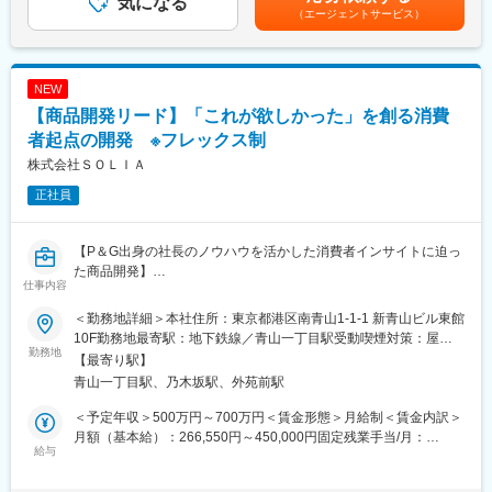
気になる
■当社について：
有無＞有＜残業手当＞有＜給与補足＞※オファー年収は経験スキル
（エージェントサービス）
し、実際に魅力的なものであれば商品化する可能性も！
アンファーは、1999年に皮膚科学の知見に基づき、頭皮環境を整
を鑑みたうえで決定するため金額が上下する可能性があります。■
→上記の機会で自身の製品が商品化されると昇格昇給にダイレク
えるシャンプーの研究開発からスタートしました。そんなアンフ
昇給：年1回■賞与：決算賞与のみ※決算賞与は個人と会社の業績
トに繋がります。
ァーでは“予防医学“を基に、プロダクトの企画から開発が行われ、
により変動あり賃金はあくまでも目安の金額であり、選考を通じ
すべての商品やサービスは、グループの関連クリニックにある医
て上下する可能性があります。月給(月額)は固定手当を含めた表記
NEW
■当社の魅力：
療に基づいたものになっています。
です。
【商品開発リード】「これが欲しかった」を創る消費
◇風通しの良さ
社内にはアナログ・Web両方の意見箱があり、年次や役職に関係
者起点の開発 ※フレックス制
変更の範囲：会社の定める業務
なく改善提案を発信できる風土があります。製造工程の大幅な効
株式会社ＳＯＬＩＡ
率化から働きやすさ向上まで、社員の声が実際の制度や運営改善
正社員
につながっています。
「まずやってみる」を大切にしており、若手でも新しい業務や改
善プロジェクトに挑戦できるため、日々の仕事を通じて着実にス
【P＆G出身の社長のノウハウを活かした消費者インサイトに迫っ
キルアップできる環境です。
た商品開発】
◇社長との1on1
仕事内容
定期的に社長との個別面談を実施しており、業務課題だけでな
■業務概要
く、将来のキャリアや身につけたいスキル、挑戦したい業務につ
＜勤務地詳細＞本社住所：東京都港区南青山1-1-1 新青山ビル東館
新商品や既存商品リニューアル等、商品開発全般をお任せいたし
いて直接相談できます。
10F勤務地最寄駅：地下鉄線／青山一丁目駅受動喫煙対策：屋内
ます。
勤務地
「言われたことをこなす」のではなく、自身の意思でキャリアを
全面禁煙変更の範囲：会社の定める事業所（リモートワーク含
【最寄り駅】
商品開発担当は生活者の“体験”そのものをつくる役割になり、中長
切り拓いていける点が大きな魅力です。
む）
青山一丁目駅、乃木坂駅、外苑前駅
期的なブランド成長戦略にも主体的に参画していただきます。
◇成長を続ける企業
当社グループ売上高は約470億円、従業員数は約1,450名規模へ成
＜予定年収＞500万円～700万円＜賃金形態＞月給制＜賃金内訳＞
■業務詳細
長しています。近年も国内外で積極的な設備投資を続けており、
月額（基本給）：266,550円～450,000円固定残業手当/月：
・資材/OEMメーカー選定&折衝
給与
2025年には最大規模となる神戸工場フロンティアが稼働開始。成
73,450円～120,000円（固定残業時間35時間0分/月）超過した時
・バルク設計/試作品評価
長フェーズの企業だからこそ、経験や年齢に関係なく実力次第で
間外労働の残業手当は追加支給＜月給＞340,000円～570,000円
・製造工程確認、生産立会い