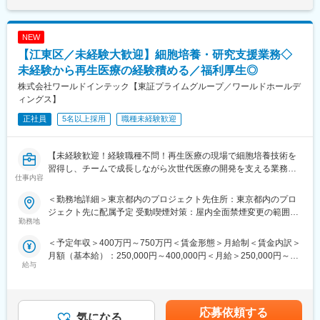
務管理・指導・育成
も、企業理念にあるように「健全な成長を続けることにより社会
選考を通じて上下する可能性があります。月給(月額)は固定手当を
・（リーダーの場合）マネージャーへのキャリアアップのために
貢献する」企業であり続けます。
含めた表記です。
指導の元、タスクとなる場合を想定する。スタッフレベルへのテ
NEW
クニカルなCoachingは随時行う。
変更の範囲：本文参照
【江東区／未経験大歓迎】細胞培養・研究支援業務◇
・スキンケア、ベースメイク製品等の自社処方開発および製造プ
ロセス開発（カラーメイク・ヘアケア製品の開発経験があれば尚
未経験から再生医療の経験積める／福利厚生◎
可）
株式会社ワールドインテック【東証プライムグループ／ワールドホールデ
・ODMへの製造移管業務
ィングス】
・OEM先との新規処方開発（技術調整、生産立ち会い、製品設計
正社員
5名以上採用
職種未経験歓迎
時の窓口業務を含む）：主にカラーメイク品
・試作品の物性評価・分析（官能評価、効果試験を含む）
・製品の有効性など販売促進をバックアップするデータ収集（科
【未経験歓迎！経験職種不問！再生医療の現場で細胞培養技術を
学的な実験含む）
習得し、チームで成長しながら次世代医療の開発を支える業務で
・お客様（カスタマーサービス・営業等からの問い合わせ）への
仕事内容
す】
技術的な商品説明、助言およびサポート
・広告物など、外部に対して商品技術情報を開示する際の技術的
＜勤務地詳細＞東京都内のプロジェクト先住所：東京都内のプロ
■業務概要
表現の校閲
ジェクト先に配属予定 受動喫煙対策：屋内全面禁煙変更の範囲：
当社の最先端研究拠点にて、再生医療製品の研究開発を支える細
勤務地
・展示会、原料メーカーとのやりとり等を通じた、最新原料情報
会社の定める事業所
胞培養および調製プロセスを担当します。
の収集
＜予定年収＞400万円～750万円＜賃金形態＞月給制＜賃金内訳＞
理系分野の基礎知識を活かし、2～3名で構成される少人数チーム
・学会参加等による、最新技術・素材・成分情報の収集
月額（基本給）：250,000円～400,000円＜月給＞250,000円～
で連携しながら、実験やデータ管理、環境維持など研究支援業務
・特許調査およびモニタリング、および必要に応じた出願申請
給与
400,000円＜昇給有無＞有＜残業手当＞有＜給与補足＞※給与詳細
全般に携わります。
・海外薬事申請業務のサポート（処方取り扱い上で生じる業務
は、年齢・キャリアを考慮し決定します。■昇給：年1回（2月）■
日々の業務を通じて、細胞培養技術や記録管理、衛生管理の実践
等）
賞与：年2回（7月、12月）※今期実績4ヶ月■決算賞与：年1回（業
力を高めることができます。
績による）賃金はあくまでも目安の金額であり、選考を通じて上
応募依頼する
■ポジションの魅力：
気になる
下する可能性があります。月給(月額)は固定手当を含めた表記で