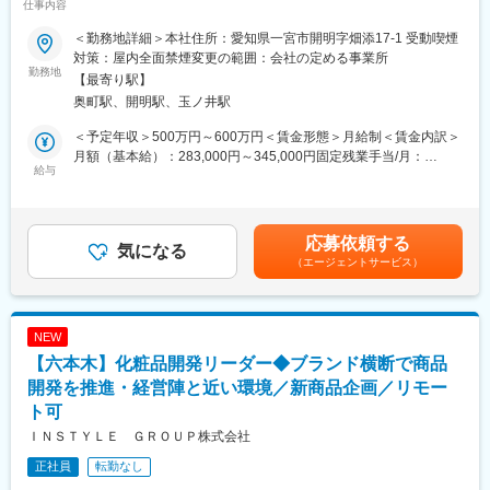
仕事内容
・協業先とのリレーション構築および開発推進
ポジション
・自社ブランド事業を拡大中。将来性ある成長フェーズ企業で活
＜勤務地詳細＞本社住所：愛知県一宮市開明字畑添17-1 受動喫煙
■当社について：
躍可能
対策：屋内全面禁煙変更の範囲：会社の定める事業所
業界をリードする原料メーカーとして、安定した事業基盤と成長
・商品企画から処方開発、量産立上げまで一気通貫で担当
勤務地
【最寄り駅】
機会を提供しています。
・分業では得られない幅広い研究開発スキルを習得可能
奥町駅、開明駅、玉ノ井駅
・少数精鋭組織ならではの大きな裁量と意思決定スピード
変更の範囲：会社の定める業務
・自社ブランド・OEM双方の開発経験を積める環境
＜予定年収＞500万円～600万円＜賃金形態＞月給制＜賃金内訳＞
・リトル・サイエンティストグループの独自技術・独自原料を活
月額（基本給）：283,000円～345,000円固定残業手当/月：
用可能
給与
40,000円（固定残業時間20時間0分/月）超過した時間外労働の残
研究開発を軸に、商品企画から発売まで携われるポジション
業手当は追加支給＜月給＞323,000円～385,000円（一律手当を含
む）＜昇給有無＞有＜残業手当＞有＜給与補足＞■上記は予定年収
■募集背景
です。■昇給：有／年1回■賞与：年2回賃金はあくまでも目安の金
応募依頼する
当社はヘアケア・スキンケア商品の企画・開発・販売を行う化粧
気になる
額であり、選考を通じて上下する可能性があります。月給(月額)は
（エージェントサービス）
品メーカーです。リトル・サイエンティストグループの一般消費
固定手当を含めた表記です。
者向けブランドを担う企業として、現在本格的な事業拡大フェー
ズを迎えています。新商品の開発案件増加に伴い、研究開発体制
強化のため処方開発経験者を募集します。
NEW
【六本木】化粧品開発リーダー◆ブランド横断で商品
■仕事内容
ヘアケア・スキンケア製品を中心とした研究開発業務をお任せし
開発を推進・経営陣と近い環境／新商品企画／リモー
ます。
ト可
単なる処方開発ではなく、商品企画から試作・評価・量産立上げ
ＩＮＳＴＹＬＥ ＧＲＯＵＰ株式会社
まで一貫して携わることができるポジションです。
【具体的には】
正社員
転勤なし
・ヘアケア、スキンケア製品の処方開発