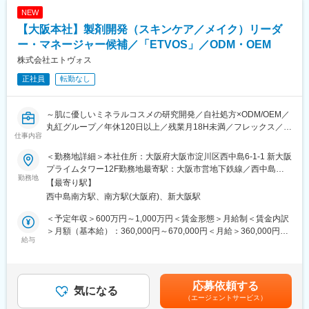
（２）会社としても今後より力を入れていく分野で、入社後は今
NEW
までの専門性を活かした商品群に携わっていただきますが、将来
【大阪本社】製剤開発（スキンケア／メイク）リーダ
的には新しい商品群の開発にも携わっていただきたいと考えてい
ます。
ー・マネージャー候補／「ETVOS」／ODM・OEM
株式会社エトヴォス
■組織と業務の特徴：ホーム開発部はアイリスオーヤマグループの
正社員
転勤なし
中で家電と照明以外の幅広い領域の開発を行う部署になります。
プラスチック製の収納やペット用品からマスクやアルコールウェ
ットティッシュなどの衛生用品や健康食品、家具やインテリア、
～肌に優しいミネラルコスメの研究開発／自社処方×ODM/OEM／
寝具やベッド、調理器具まで幅広い商品の開発を行っています。
丸紅グループ／年休120日以上／残業月18H未満／フレックス／在
仕事内容
宅勤務あり／裁量権◎～
■アイリスグループの特徴：
アイリスグループは「快適生活」をキーワードに、生活者の潜在
＜勤務地詳細＞本社住所：大阪府大阪市淀川区西中島6-1-1 新大阪
■ミッション・募集背景：
的な不満を解消するソリューション型商品で、暮らしをより豊か
プライムタワー12F勤務地最寄駅：大阪市営地下鉄線／西中島南
・市場で優位性があり、肌に有効かつ安全な商品の製品開発を通
勤務地
で快適にするためのものづくりを行ってきました。不満解消型商
方駅受動喫煙対策：屋内全面禁煙
【最寄り駅】
じて、売上目標の達成に貢献する
品として代表的なのが、クリア収納ケースです。中身が見えない
西中島南方駅、南方駅(大阪府)、新大阪駅
・研究開発部 製剤開発Gのチームビルディングならびに部下の
潜在的不満に注目し、世界初の透明の収納ケースを開発しまし
日々のCoachingと人事管理を行い、ETVOS商品開発において他
た。日本で大ヒットした後、海外にもニーズがあると考え、アメ
＜予定年収＞600万円～1,000万円＜賃金形態＞月給制＜賃金内訳
部署間の連携においてもリーダーシップを発揮して新製品の開発
リカとヨーロッパで販売。日本と同じく欧米で大ヒットし、世界
＞月額（基本給）：360,000円～670,000円＜月給＞360,000円～
力をけん引する。
給与
中の収納ケースが透明に変わりました。こうして「しまう収納」
670,000円＜昇給有無＞有＜残業手当＞有＜給与補足＞・上記は
・絶えず新しい原料や学会資料などの情報を収集し、自社開発品
から「探す収納」へとその概念を変えたことで、世界の収納文化
ご入社時の年収例。ご経験や前職給与・能力を考慮して決定・年
に生かし、また社内の共有資産として管理・活用する
を変えました。世の中は常に変化しており、想定外の出来事も起
収額は平均残業時間（月18時間）を含めた金額・マネージャーと
こります。移り行く時代の変化にスピーディに対応し、グループ
してご入社の場合は「管理監督者」となるため残業代支給無し・
応募依頼する
■業務内容：
気になる
力を最大限に活用すること。それが新しい需要と市場を創造する
給与改定年2回（4月／10月）・賞与年2回（6月／12月）・ご入社
（エージェントサービス）
・（マネージャーの場合）研究開発部 製剤開発G（部下）の業
ことであり、使命だと考えます。アイリスグループはこれから
から3か月は賞与評価算定外賃金はあくまでも目安の金額であり、