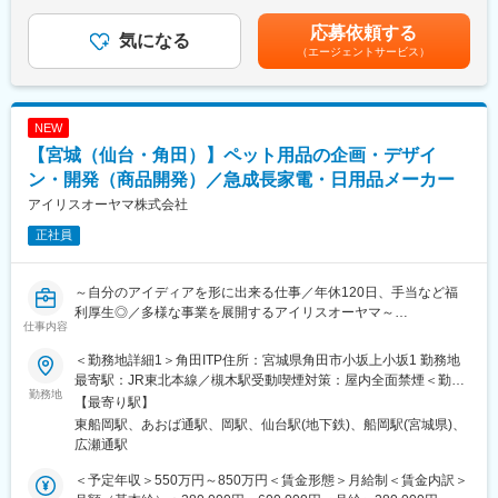
成長・キャリアアップを目指せる環境があります。
（一律手当を含む）＜昇給有無＞有＜残業手当＞有＜給与補足＞※
・既存商品の品質向上
給与詳細は当社規定に基づき決定します。■賞与：年1回（職位及
応募依頼する
・商品品質管理/原価交渉・管理/納期調整
気になる
変更の範囲：会社の定める業務
び会社・個人業績に基づく）賃金はあくまでも目安の金額であ
（エージェントサービス）
・エコサート認証対応
り、選考を通じて上下する可能性があります。月給(月額)は固定手
・海外輸出関連各種書類手配
当を含めた表記です。
・商標、薬事・景表法等確認
※研究開発業務はございません
NEW
【宮城（仙台・角田）】ペット用品の企画・デザイ
■備考
SOLIAの商品開発は、単なる処方設計ではなく、生活者の“体験”そ
ン・開発（商品開発）／急成長家電・日用品メーカー
のものをつくる役割です。スキンケアやサプリ、プロテイン、ペ
アイリスオーヤマ株式会社
ット用品や住環境品まで多彩なカテゴリで、まだ言葉にならない
正社員
感情の揺らぎや満たされていない想いを汲み取り、ブランドの核
心となる使用体験へと落とし込みます。処方・容器・香り・使用
感に至るまで、開発者が感じ取った価値を体験として設計する姿
～自分のアイディアを形に出来る仕事／年休120日、手当など福
勢が求められます。SOLIAは現在60億から500億規模へと成長す
利厚生◎／多様な事業を展開するアイリスオーヤマ～
る拡張期で、新ブランドが次々誕生しています。開発はその出発
仕事内容
点として、最も本質的な価値づくりを担う重要なポジションで
■採用背景：
す。オーナーシップを尊重する文化のもと、自分の意思とスタイ
＜勤務地詳細1＞角田ITP住所：宮城県角田市小坂上小坂1 勤務地
アイリスオーヤマの主要商品である「生活用品」の強化を行うた
ルで挑戦し、チームづくりにも関わっていただける方を歓迎しま
最寄駅：JR東北本線／槻木駅受動喫煙対策：屋内全面禁煙＜勤務
めに、ユーザー目線で情熱を持ってモノづくりを行ってくれる仲
勤務地
す。1on1や高い基準に触れられる機会も豊富で、成長を加速させ
地詳細2＞アイリス青葉ビル住所：宮城県仙台市青葉区中央2-1-7
【最寄り駅】
間を募集します。
たい方に最適です。
アイリス青葉ビル 8階勤務地最寄駅：JR仙石線／あおば通駅受
東船岡駅、あおば通駅、岡駅、仙台駅(地下鉄)、船岡駅(宮城県)、
動喫煙対策：屋内全面禁煙変更の範囲：本文参照
広瀬通駅
■期待すること（ミッション）：
■会社補足
お客様に付加価値を感じていただける商品を生み出していただく
男性向けスキンケア＆ボディケアの『AMBiQUE』、ベビースキン
＜予定年収＞550万円～850万円＜賃金形態＞月給制＜賃金内訳＞
ことです。
ケア『ALOBABY』、“「かわいい」を仕込み、気持ちきらめく”を