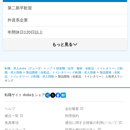
第二新卒歓迎
外資系企業
年間休日120日以上
もっと見る
転職・求人doda（デューダ）トップ
技術職（化学・素材・化粧品・トイレタリー）の転
職・求人情報
製品開発（化粧品・トイレタリー）の転職・求人情報
製品開発（化粧
品・トイレタリー）の転職・求人情報
製品開発（化粧品・トイレタリー）
人気求人ラン
キング
転職サイト dodaをシェア
ヘルプ
会社概要
拠点一覧
利用規約
免責事項
通信に関する情報の利用について
サイトマップ
採用を検討中の方へ