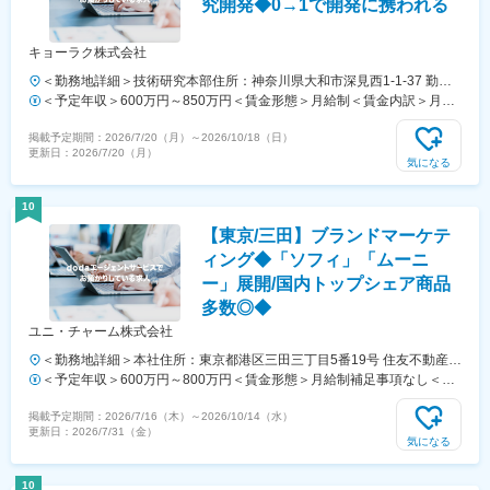
究開発◆0→1で開発に携われる
キョーラク株式会社
＜勤務地詳細＞技術研究本部住所：神奈川県大和市深見西1-1-37 勤務
地最寄駅：小田急江ノ島線／大和駅受動喫煙対策：屋内全面禁煙変更の
＜予定年収＞600万円～850万円＜賃金形態＞月給制＜賃金内訳＞月額
範囲：会社の定める事業所
（基本給）：330,000円～440,000円＜月給＞330,000円～440,000円＜
掲載予定期間：
2026/7/20（月）
～
2026/10/18（日）
昇給有無＞有＜残業手当＞有＜給与補足＞予定年収はあくまでも目安の
更新日：
2026/7/20（月）
金額であり、選考を通じて上下する可能性があります。・賞与：年2回
気になる
(5か月)・昇給：年1回賃金はあくまでも目安の金額であり、選考を通じ
て上下する可能性があります。月給(月額)は固定手当を含めた表記で
10
す。
【東京/三田】ブランドマーケテ
ィング◆「ソフィ」「ムーニ
ー」展開/国内トップシェア商品
多数◎◆
ユニ・チャーム株式会社
＜勤務地詳細＞本社住所：東京都港区三田三丁目5番19号 住友不動産東
京三田ガーデンタワー受動喫煙対策：屋内全面禁煙変更の範囲：会社の
＜予定年収＞600万円～800万円＜賃金形態＞月給制補足事項なし＜賃
定める事業所（リモートワーク含む）
金内訳＞月額（基本給）：300,000円～400,000円＜月給＞300,000円
掲載予定期間：
2026/7/16（木）
～
2026/10/14（水）
～400,000円＜昇給有無＞有＜残業手当＞有＜給与補足＞※上記の想定
更新日：
2026/7/31（金）
年収（上限）には残業20Ｈを含んでおります賞与：年2回（前年度実
気になる
績：計2ヶ月分）昇給：年1回賃金はあくまでも目安の金額であり、選
考を通じて上下する可能性があります。月給(月額)は固定手当を含めた
10