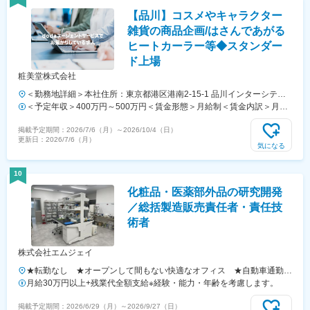
表記です。
【品川】コスメやキャラクター
雑貨の商品企画/はさんであがる
ヒートカーラー等◆スタンダー
ド上場
粧美堂株式会社
＜勤務地詳細＞本社住所：東京都港区港南2-15-1 品川インターシティA
棟23F勤務地最寄駅：各線／品川駅受動喫煙対策：屋内全面禁煙変更の
＜予定年収＞400万円～500万円＜賃金形態＞月給制＜賃金内訳＞月額
範囲：本文参照
（基本給）：235,000円～300,000円＜月給＞235,000円～300,000円＜
掲載予定期間：
2026/7/6（月）
～
2026/10/4（日）
昇給有無＞有＜残業手当＞有＜給与補足＞※給与については経験・能力
更新日：
2026/7/6（月）
を考慮いたしますので、ご相談ください。■賞与：年2回（6月・12月）
気になる
■報奨金制度（目標達成に応じて四半期に１回）賃金はあくまでも目安
の金額であり、選考を通じて上下する可能性があります。月給(月額)は
10
固定手当を含めた表記です。
化粧品・医薬部外品の研究開発
／総括製造販売責任者・責任技
術者
株式会社エムジェイ
★転勤なし ★オープンして間もない快適なオフィス ★自動車通勤
OK大阪府大阪市生野区巽南5丁目8番11号 ・JR｢平野｣駅より徒歩7分・
月給30万円以上+残業代全額支給※経験・能力・年齢を考慮します。
大阪メトロ「南巽」駅より徒歩10分※受動喫煙対策：屋内禁煙（屋外喫
掲載予定期間：
2026/6/29（月）
～
2026/9/27（日）
煙場所あり）