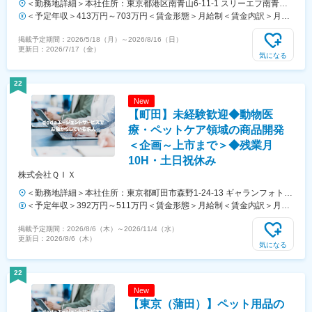
＜勤務地詳細＞本社住所：東京都港区南青山6-11-1 スリーエフ南青山
ビル8F勤務地最寄駅：各線／表参道駅受動喫煙対策：屋内全面禁煙変
＜予定年収＞413万円～703万円＜賃金形態＞月給制＜賃金内訳＞月額
更の範囲：会社の定める事業所（リモートワーク含む）
（基本給）：236,000円～402,060円固定残業手当/月：34,000円～
掲載予定期間：
2026/5/18（月）
～
2026/8/16（日）
57,940円（固定残業時間20時間0分/月）超過した時間外労働の残業手
更新日：
2026/7/17（金）
当は追加支給＜月給＞270,000円～460,000円（一律手当を含む）＜昇
気になる
給有無＞有＜残業手当＞有＜給与補足＞・賞与：年1回（上記想定年収
に含む、前回実績3.3ヵ月）・昇給：年1回（目標管理制度に基づくグレ
22
ード制度、報酬制度）賃金はあくまでも目安の金額であり、選考を通じ
New
て上下する可能性があります。月給(月額)は固定手当を含めた表記で
【町田】未経験歓迎◆動物医
す。
療・ペットケア領域の商品開発
＜企画～上市まで＞◆残業月
10H・土日祝休み
株式会社ＱＩＸ
＜勤務地詳細＞本社住所：東京都町田市森野1-24-13 ギャランフォトビ
ル4F受動喫煙対策：屋内喫煙可能場所あり変更の範囲：会社の定める
＜予定年収＞392万円～511万円＜賃金形態＞月給制＜賃金内訳＞月額
事業所
（基本給）：242,825円～316,540円固定残業手当/月：37,175円～
掲載予定期間：
2026/8/6（木）
～
2026/11/4（水）
48,460円（固定残業時間20時間0分/月）超過した時間外労働の残業手
更新日：
2026/8/6（木）
当は追加支給＜月給＞280,000円～365,000円（一律手当を含む）＜昇
気になる
給有無＞有＜残業手当＞有＜給与補足＞※給与額は、経験・実績を考慮
します賃金はあくまでも目安の金額であり、選考を通じて上下する可能
22
性があります。月給(月額)は固定手当を含めた表記です。
New
【東京（蒲田）】ペット用品の