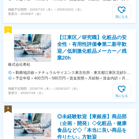
む）
（基本給）：300,000円～450,000円その他固定手当/月：20,000円～
掲載予定期間：
2026/7/23（木）
～
2026/10/21（水）
40,000円＜月給＞320,000円～490,000円＜昇給有無＞有＜残業手当＞
更新日：
2026/8/7（金）
有＜給与補足＞※上記年収は月例賃金12か月+賞与＋残業代含む※経験・
気になる
スキル・前職年収を参考に当社規定により決定賃金はあくまでも目安の
金額であり、選考を通じて上下する可能性があります。月給(月額)は固
1
定手当を含めた表記です。
【江東区／研究職】化粧品の安
全性・有用性評価◆第二新卒歓
迎／低刺激化粧品メーカー／残
業20h
株式会社希松
＜勤務地詳細＞ナチュラルサイエンス東京住所：東京都江東区北砂3-4-
27 ナチュラルファクトリー東京勤務地最寄駅：都営新宿線／西大島駅
＜予定年収＞400万円～580万円＜賃金形態＞月給制＜賃金内訳＞月額
受動喫煙対策：屋内全面禁煙変更の範囲：会社の定める事業所
（基本給）：240,000円～350,000円＜月給＞240,000円～350,000円＜
掲載予定期間：
2026/7/9（木）
～
2026/10/7（水）
昇給有無＞有＜残業手当＞有＜給与補足＞年収はあくまで想定です。ス
更新日：
2026/7/28（火）
キル・年齢等により前後する可能性があります。賞与実績は年に2回で
気になる
す。賃金はあくまでも目安の金額であり、選考を通じて上下する可能性
があります。月給(月額)は固定手当を含めた表記です。
3
◎未経験歓迎【東銀座】商品部
（企画・開発）◇化粧品・健康
食品など◇「本当に良い商品を
作りたい」方歓迎