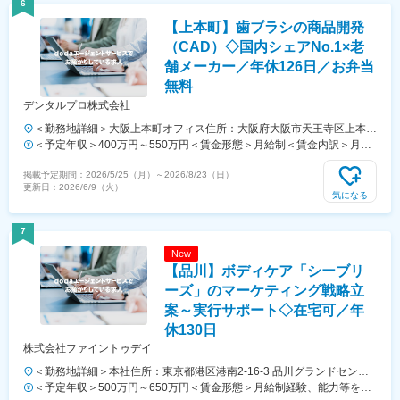
6
す。
【上本町】歯ブラシの商品開発
（CAD）◇国内シェアNo.1×老
舗メーカー／年休126日／お弁当
無料
デンタルプロ株式会社
＜勤務地詳細＞大阪上本町オフィス住所：大阪府大阪市天王寺区上本町
6-6-26上六光陽ビル5階 受動喫煙対策：屋内全面禁煙変更の範囲：会社
＜予定年収＞400万円～550万円＜賃金形態＞月給制＜賃金内訳＞月額
の定める事業所
（基本給）：270,000円～370,000円＜月給＞270,000円～370,000円＜
掲載予定期間：
2026/5/25（月）
～
2026/8/23（日）
昇給有無＞有＜残業手当＞有＜給与補足＞※年齢・能力・経験を考慮の
更新日：
2026/6/9（火）
上、決定します。■昇給：年1回（4月）■賞与：年2回（7、12月※昨年
気になる
度実績：3.5ヶ月分）賃金はあくまでも目安の金額であり、選考を通じ
て上下する可能性があります。月給(月額)は固定手当を含めた表記で
7
す。
New
【品川】ボディケア「シーブリ
ーズ」のマーケティング戦略立
案～実行サポート◇在宅可／年
休130日
株式会社ファイントゥデイ
＜勤務地詳細＞本社住所：東京都港区港南2-16-3 品川グランドセント
ラルタワー18F受動喫煙対策：屋内全面禁煙変更の範囲：会社の定める
＜予定年収＞500万円～650万円＜賃金形態＞月給制経験、能力等を考