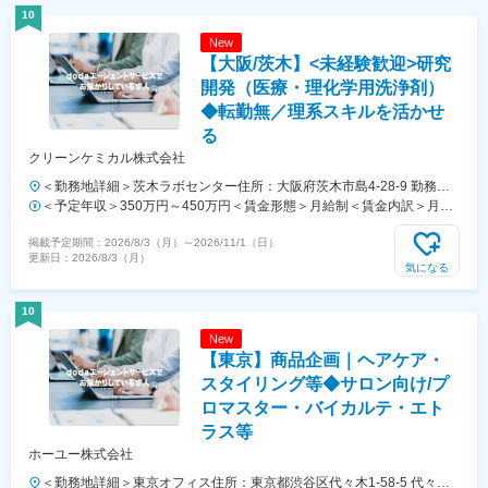
与：年2回賃金はあくまでも目安の金額であり、選考を通じて上下する
10
可能性があります。月給(月額)は固定手当を含めた表記です。
New
【大阪/茨木】<未経験歓迎>研究
開発（医療・理化学用洗浄剤）
◆転勤無／理系スキルを活かせ
る
クリーンケミカル株式会社
＜勤務地詳細＞茨木ラボセンター住所：大阪府茨木市島4-28-9 勤務地
最寄駅：大阪モノレール線／沢良宜駅受動喫煙対策：敷地内喫煙可能場
＜予定年収＞350万円～450万円＜賃金形態＞月給制＜賃金内訳＞月額
所あり変更の範囲：無
（基本給）：207,000円～269,000円その他固定手当/月：19,000円～
掲載予定期間：
2026/8/3（月）
～
2026/11/1（日）
28,000円＜月給＞226,000円～297,000円＜昇給有無＞有＜残業手当＞
更新日：
2026/8/3（月）
有＜給与補足＞＊年齢や経験に応じ年収が増減する可能性があります。
気になる
■昇給：年1回■賞与：年2回(昨年度実績平均：4ヶ月分)賃金はあくまで
も目安の金額であり、選考を通じて上下する可能性があります。月給
10
(月額)は固定手当を含めた表記です。
New
【東京】商品企画｜ヘアケア・
スタイリング等◆サロン向け/プ
ロマスター・バイカルテ・エト
ラス等
ホーユー株式会社
＜勤務地詳細＞東京オフィス住所：東京都渋谷区代々木1-58-5 代々木