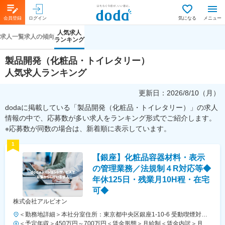
会員登録
ログイン
気になる
メニュー
人気求人
求人一覧
求人の傾向
ランキング
製品開発（化粧品・トイレタリー）
人気求人ランキング
更新日：
2026/8/10（月）
dodaに掲載している「製品開発（化粧品・トイレタリー）」の求人
情報の中で、応募数が多い求人をランキング形式でご紹介します。
※応募数が同数の場合は、新着順に表示しています。
1
【銀座】化粧品容器材料・表示
の管理業務／法規制４R対応等◆
年休125日・残業月10H程・在宅
可◆
株式会社アルビオン
＜勤務地詳細＞本社分室住所：東京都中央区銀座1-10-6 受動喫煙対
策：屋内全面禁煙変更の範囲：会社の定める事業所（リモートワーク含
＜予定年収＞450万円～700万円＜賃金形態＞月給制＜賃金内訳＞月額