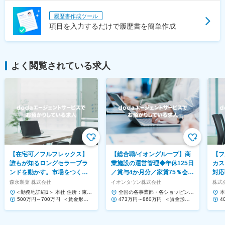
履歴書作成ツール
項目を入力するだけで履歴書を簡単作成
よく閲覧されている求人
【在宅可／フルフレックス】
【総合職/イオングループ】商
【フ
誰もが知るロングセラーブラ
業施設の運営管理◆年休125日
カス
ンドを動かす。市場をつくる
／賞与4か月分／家賃75％会社
対応
提案営業◆ハイチュウ等
負担！
Saa
森永製菓 株式会社
イオンタウン株式会社
株式会
＜勤務地詳細1＞ 本社 住所：東京
全国の各事業部・各ショッピング
本
都港区芝浦1-13-16 勤務地最寄
500万円～700万円 ＜賃金形態
センター 住所：千葉県千葉市美浜
473万円～860万円 ＜賃金形態
1
4
駅：JR、都営三...
＞ 月給制 ＜賃金内訳＞ 月額（基
区中瀬1-5-1イオンタワ...
＞ 月給制 ＜賃金内訳＞ 月額（基
ー
＞
本給）...
本給）...
本給