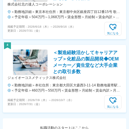
株式会社北の達人コーポレーション
＜勤務地詳細＞東京本社住所：東京都中央区銀座四丁目12番15号 歌舞
伎座タワー17階勤務地最寄駅：東京メトロ日比谷線、都営浅草線／東
＜予定年収＞504万円～1,068万円＜賃金形態＞月給制＜賃金内訳＞月
銀座駅受動喫煙対策：屋内全面禁煙変更の範囲：会社の定める事業所
額（基本給）：310,751円～658,497円固定残業手当/月：109,249円～
掲載予定期間：
2026/6/18（木）
～
2026/9/16（水）
231,503円（固定残業時間45時間0分/月）超過した時間外労働の残業手
更新日：
2026/7/31（金）
当は追加支給＜月給＞420,000円～890,000円（一律手当を含む）＜昇
気になる
給有無＞有＜残業手当＞有＜給与補足＞■昇給：年2回（4・10月）社歴
給：毎年月額1万円昇給（入社10年目まで）社会経験歴給：毎年月額5
4
千円昇給（社会人6年目まで）職級給：一定以上の職級から月額3万円
＜製造経験活かしてキャリアア
～50万円昇給能力調整給：プレイヤー評価・経営評価の2軸で月額1万
円～40万円昇給可能（一定職級以上は評価額の上限なし）賃金はあく
ップ＞化粧品の製品開発◆OEM
までも目安の金額であり、選考を通じて上下する可能性があります。月
メーカー／資生堂など大手企業
給(月額)は固定手当を含めた表記です。
との取引多数
ジェイオーコスメティックス株式会社
＜勤務地詳細＞本社住所：東京都大田区大森西3-11-14 勤務地最寄駅：
京急本線／大森町駅受動喫煙対策：屋内全面禁煙変更の範囲：会社の定
＜予定年収＞460万円～550万円＜賃金形態＞月給制＜賃金内訳＞月額
める事業所
（基本給）：225,000円～300,000円その他固定手当/月：15,000円＜月
掲載予定期間：
2026/7/9（木）
～
2026/10/7（水）
給＞240,000円～315,000円＜昇給有無＞有＜残業手当＞有＜給与補足
更新日：
2026/7/31（金）
＞■昇給：年1回■賞与：年2回※年収はご経験に応じて決定致します。賃
気になる
金はあくまでも目安の金額であり、選考を通じて上下する可能性があり
ます。月給(月額)は固定手当を含めた表記です。
転職活動のスタートはここから