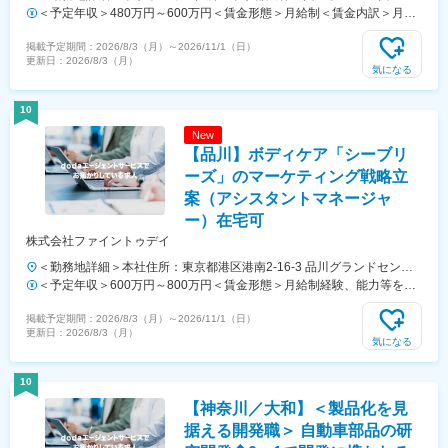
吉野ビル5F勤務地最寄駅：JR線／代々木駅受動喫煙対策：屋内全面禁
＜予定年収＞480万円～600万円＜賃金形態＞月給制＜賃金内訳＞月額
煙変更の範囲：会社の定める事業所
（基本給）：230,000円～330,000円＜月給＞230,000円～330,000円＜
掲載予定期間：
2026/8/3（月）
～
2026/11/1（日）
昇給有無＞有＜残業手当＞有＜給与補足＞※現年収、経験、本人希望を
更新日：
2026/8/3（月）
考慮して判断します。■昇給：年1回■賞与：年2回賃金はあくまでも目
気になる
安の金額であり、選考を通じて上下する可能性があります。月給(月額)
は固定手当を含めた表記です。
10
New
【品川】ボディケア「シーブリ
ーズ」のマーケティング戦略立
案（アシスタントマネージャ
ー）在宅可
株式会社ファイントゥデイ
＜勤務地詳細＞本社住所：東京都港区港南2-16-3 品川グランドセント
ラルタワー18F受動喫煙対策：屋内全面禁煙変更の範囲：会社の定める
＜予定年収＞600万円～800万円＜賃金形態＞月給制経験、能力等を考
事業所
慮し、規定により優遇いたします。＜賃金内訳＞月額（基本給）：
掲載予定期間：
2026/8/3（月）
～
2026/11/1（日）
333,000円～444,000円＜月給＞333,000円～444,000円＜昇給有無＞有
更新日：
2026/8/3（月）
＜残業手当＞有＜給与補足＞賞与含む、残業代別途支給賃金はあくまで
気になる
も目安の金額であり、選考を通じて上下する可能性があります。月給
(月額)は固定手当を含めた表記です。
10
【神奈川／大和】＜製品化を見
据える開発職＞ 自動車部品の研