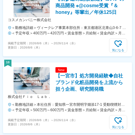
商品開発 ※@cosme受賞『＆
honey』等輩出／年休125日
コスメカンパニー株式会社
＜勤務地詳細＞ヴィークレア事業本部住所：東京都港区北青山3-6-7 明
治安田生命青山パラシオタワー5階勤務地最寄駅：銀座・半蔵門・千代
＜予定年収＞400万円～420万円＜賃金形態＞月給制＜賃金内訳＞月額
田線／表参道駅受動喫煙対策：屋内全面禁煙
（基本給）：180,000円～200,000円固定残業手当/月：50,000円～
掲載予定期間：
2026/8/6（木）
～
2026/11/4（水）
55,000円（固定残業時間45時間0分/月）超過した時間外労働の残業手
更新日：
2026/8/6（木）
当は追加支給＜月給＞230,000円～255,000円（一律手当を含む）＜昇
気になる
給有無＞有＜残業手当＞有＜給与補足＞※超過した時間外労働の残業時
間代は追加支給■賞与：実績2回（2025年度実績：1回につき基本給の
10
1.5か月分以上）※業績により決算賞与の支給可能性あり（実績としては
New
5期連続支給あり）賃金はあくまでも目安の金額であり、選考を通じて
【一宮市】処方開発経験◆自社
上下する可能性があります。月給(月額)は固定手当を含めた表記です。
ブランド化粧品開発を上流から
担う企画、研究開発職
株式会社Ｆｉｏ Ｌａｂ．
＜勤務地詳細＞本社住所：愛知県一宮市開明字畑添17-1 受動喫煙対
策：屋内全面禁煙変更の範囲：会社の定める事業所
＜予定年収＞500万円～600万円＜賃金形態＞月給制＜賃金内訳＞月額
（基本給）：283,000円～345,000円固定残業手当/月：40,000円（固定
掲載予定期間：
2026/8/6（木）
～
2026/11/4（水）
残業時間20時間0分/月）超過した時間外労働の残業手当は追加支給＜月
更新日：
2026/8/6（木）
給＞323,000円～385,000円（一律手当を含む）＜昇給有無＞有＜残業
気になる
手当＞有＜給与補足＞■上記は予定年収です。■昇給：有／年1回■賞