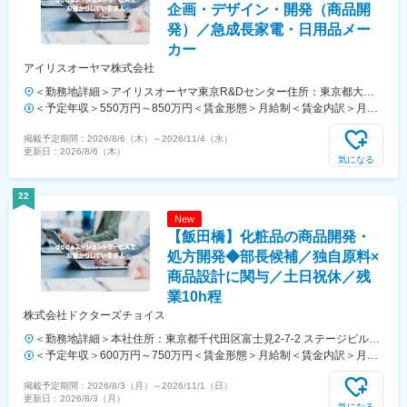
企画・デザイン・開発（商品開
発）／急成長家電・日用品メー
カー
アイリスオーヤマ株式会社
＜勤務地詳細＞アイリスオーヤマ東京R&Dセンター住所：東京都大田
区南蒲田2-16-1 テクノポートカマタセンター4Ｆ勤務地最寄駅：京浜
＜予定年収＞550万円～850万円＜賃金形態＞月給制＜賃金内訳＞月額
急行本線／京浜蒲田駅受動喫煙対策：屋内全面禁煙変更の範囲：本文参
（基本給）：280,000円～600,000円＜月給＞280,000円～600,000円＜
掲載予定期間：
2026/8/6（木）
～
2026/11/4（水）
照
昇給有無＞有＜残業手当＞有＜給与補足＞■賞与：年2回（対象者は決
更新日：
2026/8/6（木）
算賞与もあり）■昇給：年1回※スキル・経験・面接評価に応じて年収を
気になる
定めますので想定年収の範囲内から上下する可能性がございます。※休
日出勤手当あり※リーダー職は固定残業手当（50,000円／20～25h／超
22
過分別途支給）※管理監督職は時間外手当の対象外賃金はあくまでも目
New
安の金額であり、選考を通じて上下する可能性があります。月給(月額)
【飯田橋】化粧品の商品開発・
は固定手当を含めた表記です。
処方開発◆部長候補／独自原料×
商品設計に関与／土日祝休／残
業10h程
株式会社ドクターズチョイス
＜勤務地詳細＞本社住所：東京都千代田区富士見2-7-2 ステージビルデ
ィング17F受動喫煙対策：屋内全面禁煙変更の範囲：会社の定める事業
＜予定年収＞600万円～750万円＜賃金形態＞月給制＜賃金内訳＞月額
所
（基本給）：348,472円～435,615円固定残業手当/月：80,100円～
掲載予定期間：
2026/8/3（月）
～
2026/11/1（日）
100,100円（固定残業時間30時間0分/月）超過した時間外労働の残業手
更新日：
2026/8/3（月）
当は追加支給＜月給＞428,572円～535,715円（一律手当を含む）＜昇
気になる