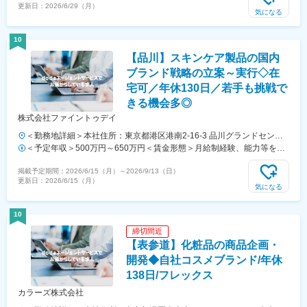
更新日：
2026/6/29（月）
気になる
10
【品川】スキンケア製品の国内
ブランド戦略の立案～実行◇在
宅可／年休130日／若手も挑戦で
きる機会多◎
株式会社ファイントゥデイ
＜勤務地詳細＞本社住所：東京都港区港南2-16-3 品川グランドセント
ラルタワー18F受動喫煙対策：屋内全面禁煙変更の範囲：会社の定める
＜予定年収＞500万円～650万円＜賃金形態＞月給制経験、能力等を考
事業所（リモートワーク含む）
慮し、規定により優遇いたします。＜賃金内訳＞月額（基本給）：
掲載予定期間：
2026/6/15（月）
～
2026/9/13（日）
277,000円～361,000円＜月給＞277,000円～361,000円＜昇給有無＞有
更新日：
2026/6/15（月）
＜残業手当＞有＜給与補足＞賞与含む、残業代別途支給賃金はあくまで
気になる
も目安の金額であり、選考を通じて上下する可能性があります。月給
(月額)は固定手当を含めた表記です。
10
締切間近
【表参道】化粧品の商品企画・
開発◆自社コスメブランド/年休
138日/フレックス
カラーズ株式会社