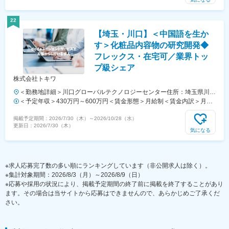
給有無＞有＜残業手当＞有＜給与補足＞■賞与：年2回（各1ヵ月分）■
昇給：年1回賃金はあくまでも目安の金額であり、選考を通じて上下す
22
る可能性があります。月給(月額)は固定手当を含めた表記です。
【埼玉・川口】＜中国語を生か
す＞化粧品内容物の研究開発◆
フレックス・在宅可／業界トッ
プ級シェア
株式会社トキワ
＜勤務地詳細＞川口グローバルテクノロジーセンター住所：埼玉県川口
市栄町1丁目19番26号 勤務地最寄駅：東京メトロ南北線／川口元郷駅
＜予定年収＞430万円～600万円＜賃金形態＞月給制＜賃金内訳＞月額
受動喫煙対策：屋内全面禁煙変更の範囲：無
（基本給）：250,000円～342,000円＜月給＞250,000円～342,000円＜
掲載予定期間：
2026/7/30（木）
～
2026/10/28（水）
昇給有無＞有＜残業手当＞有＜給与補足＞■昇給：1回／年■賞与：2回
更新日：
2026/7/30（木）
／年（昨年度実績：約5.5ヶ月分／年間）賃金はあくまでも目安の金額
気になる
であり、選考を通じて上下する可能性があります。月給(月額)は固定手
当を含めた表記です。
※求人応募完了数の多い順にランキングしています（非公開求人は除く）。
※集計対象期間：2026/8/3（月）～2026/8/9（日）
※応募や採用の状況により、掲載予定期間の終了前に掲載を終了することがあり
ます。その場合は当サイトから応募はできませんので、あらかじめご了承くだ
さい。