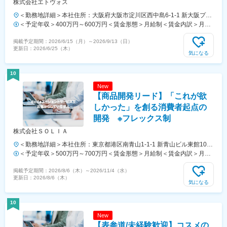
株式会社エトヴォス
＜勤務地詳細＞本社住所：大阪府大阪市淀川区西中島6-1-1 新大阪プラ
イムタワー12F勤務地最寄駅：大阪市営地下鉄線／西中島南方駅受動喫
＜予定年収＞400万円～600万円＜賃金形態＞月給制＜賃金内訳＞月額
煙対策：屋内全面禁煙
（基本給）：260,000円～375,000円＜月給＞260,000円～375,000円＜
掲載予定期間：
2026/6/15（月）
～
2026/9/13（日）
昇給有無＞有＜残業手当＞有＜給与補足＞上記は月20時間の残業を想
更新日：
2026/6/25（木）
定した金額です、ご経験や前職給与を考慮して決定いたします。・残業
気になる
代は1分単位で支給・給与改定年2回（2月・8月）・賞与年2回（4月・
10月）※ご入社から3か月は評価算定外となります賃金はあくまでも目
10
安の金額であり、選考を通じて上下する可能性があります。月給(月額)
New
は固定手当を含めた表記です。
【商品開発リード】「これが欲
しかった」を創る消費者起点の
開発 ※フレックス制
株式会社ＳＯＬＩＡ
＜勤務地詳細＞本社住所：東京都港区南青山1-1-1 新青山ビル東館10F
勤務地最寄駅：地下鉄線／青山一丁目駅受動喫煙対策：屋内全面禁煙変
＜予定年収＞500万円～700万円＜賃金形態＞月給制＜賃金内訳＞月額
更の範囲：会社の定める事業所（リモートワーク含む）
（基本給）：266,550円～450,000円固定残業手当/月：73,450円～
掲載予定期間：
2026/8/6（木）
～
2026/11/4（水）
120,000円（固定残業時間35時間0分/月）超過した時間外労働の残業手
更新日：
2026/8/6（木）
当は追加支給＜月給＞340,000円～570,000円（一律手当を含む）＜昇
気になる
給有無＞有＜残業手当＞有＜給与補足＞※給与詳細は当社規定に基づき
決定します。■賞与：年1回（職位及び会社・個人業績に基づく）賃金
10
はあくまでも目安の金額であり、選考を通じて上下する可能性がありま
New
す。月給(月額)は固定手当を含めた表記です。
【表参道/未経験歓迎】コスメの