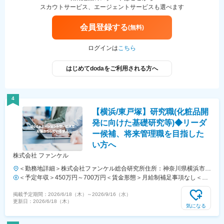
スカウトサービス、エージェントサービスも選べます
会員登録する
(無料)
ログインは
こちら
はじめてdodaをご利用される方へ
4
【横浜/東戸塚】研究職(化粧品開
発に向けた基礎研究等)◆リーダ
ー候補、将来管理職を目指した
い方へ
株式会社 ファンケル
＜勤務地詳細＞株式会社ファンケル総合研究所住所：神奈川県横浜市戸
塚区上品濃12‐13 勤務地最寄駅：JR線／東戸塚駅受動喫煙対策：屋内
＜予定年収＞450万円～700万円＜賃金形態＞月給制補足事項なし＜賃
全面禁煙変更の範囲：会社の定める事業所
金内訳＞月額（基本給）：240,000円～420,000円＜月給＞240,000円
掲載予定期間：
2026/6/18（木）
～
2026/9/16（水）
～420,000円＜昇給有無＞有＜残業手当＞有＜給与補足＞※給与詳細は
更新日：
2026/6/18（木）
スキル・経験などにより決定します。■昇給：年1回■賞与：年2回（6
気になる
月・12月）※業績による賃金はあくまでも目安の金額であり、選考を通
じて上下する可能性があります。月給(月額)は固定手当を含めた表記で