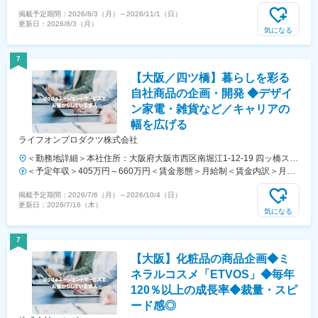
事業所（リモートワーク含む）
慮し、規定により優遇いたします。＜賃金内訳＞月額（基本給）：
掲載予定期間：
2026/8/3（月）
～
2026/11/1（日）
277,000円～361,000円＜月給＞277,000円～361,000円＜昇給有無＞有
更新日：
2026/8/3（月）
＜残業手当＞有＜給与補足＞賞与含む、残業代別途支給賃金はあくまで
気になる
も目安の金額であり、選考を通じて上下する可能性があります。月給
(月額)は固定手当を含めた表記です。
7
【大阪／四ツ橋】暮らしを彩る
自社商品の企画・開発 ◆デザイ
ン家電・雑貨など／キャリアの
幅を広げる
ライフオンプロダクツ株式会社
＜勤務地詳細＞本社住所：大阪府大阪市西区南堀江1-12-19 四ッ橋スタ
ービル2F勤務地最寄駅：地下鉄四つ橋線／四ツ橋駅受動喫煙対策：屋
＜予定年収＞405万円～660万円＜賃金形態＞月給制＜賃金内訳＞月額
内全面禁煙変更の範囲：会社の定める事業所
（基本給）：270,000円～440,000円＜月給＞270,000円～440,000円＜
掲載予定期間：
2026/7/6（月）
～
2026/10/4（日）
昇給有無＞有＜残業手当＞有＜給与補足＞※経験・スキルによって最終
更新日：
2026/7/16（木）
的に給与を決定いたします※中途入社初年度の夏季（冬季）賞与につい
気になる
ては、査定期間が6ヶ月に満たない為、支給無し■昇給：年1回■賞与：
年2回（月給1.5ヶ月分×2回）／決算特別賞与：年1回（全社実績によ
7
る）賃金はあくまでも目安の金額であり、選考を通じて上下する可能性
【大阪】化粧品の商品企画◆ミ
があります。月給(月額)は固定手当を含めた表記です。
ネラルコスメ「ETVOS」◆毎年
120％以上の成長率◆裁量・スピ
ード感◎