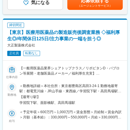
応募依頼する
内外ステークホルダーとの調整や会議運営、課題解決をリード。
気になる
ります。※分割数は年収額により変動いたします。賃金はあくまで
変更の範囲：会社の定める業務
（エージェントサービス）
PMDA・顧客・社内他部署との交渉や、グローバルチーム・提携
も目安の金額であり、選考を通じて上下する可能性があります。
企業との連携を通じて、海外プロセスとの整合性および顧客関係
月給(月額)は固定手当を含めた表記です。
を維持する
・IT活用による業務効率化やチーム生産性向上、若手メンバーの
締切間近
指導を担い、プロジェクト品質を確保。組織全体の成長にも主体
【東京】医療用医薬品の製造販売後調査業務 ◇福利厚
的に貢献する
生◎/年間休日125日/注力事業の一端を担う◎
■当社のPVの特徴
大正製薬株式会社
PPD Globalと同じプロセスで動いており、Globalの一員として仕
正社員
転勤なし
事をする事が可能です。 現状多くの受託があり、今後も組織の拡
大を予定しているため、既存のやり方に縛られず、今までとは違
う新しい組織体制やより効率的なワークフローを自ら提案・構築
【一般用医薬品業界シェアトップクラス／リポビタンD・パブロ
できるやりがいがあります。
ン等展開・老舗医薬品メーカー／福利厚生充実】
仕事内容
■社風：
■業務概要：
当社の企業文化には、社員同士互いを尊重し、個性を大切にする
＜勤務地詳細＞本社住所：東京都豊島区高田3-24-1 勤務地最寄
医療用医薬品の製造販売後調査業務全般を担っていただきます。
社風があります。
駅：都電荒川線・JR山手線・東西線／学習院下駅・高田馬場駅受
具体的には、調査の計画立案、実施、進捗管理、データ収集と分
勤務地
仕事を通じて磨かれたチームワークの絆は深く、質の高いサービ
動喫煙対策：屋内全面禁煙変更の範囲：会社の定める事業所
【最寄り駅】
析、報告書作成を行っていただきます。また、社内外関係者との
スの提供を可能にしているのも、この社員同士の絆があってこそ
学習院下駅、面影橋駅、高田馬場駅
連携も重要な役割です。あなたの経験とスキルを活かし、医療用
です。さらに、社内イベントや社員の自主的なスポーツサークル
医薬品の安全性と適正使用に貢献してください。
活動も盛んで、ファミリーのような雰囲気が、離職率の低さを維
＜予定年収＞600万円～1,000万円＜賃金形態＞月給制＜賃金内訳
持している秘訣となっています。
＞月額（基本給）：330,000円～550,000円＜月給＞330,000円～
■職務詳細：
給与
変化の中には大きなチャレンジがあります。私たちと一緒に、日
550,000円＜昇給有無＞有＜残業手当＞有＜給与補足＞※年収は前
・医療用医薬品の製造販売後調査の計画立案・実施・進捗管理
本における医薬品開発の新しいビジネスモデルを作りませんか？
職・経験を考慮のうえ、規定に基づいて決定します。■賞与実績：