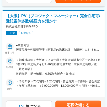
けた戦略・企画を立案・推進し、当社のグローバルPV systemの
術・製品ライセンス契約の締結などを推進し、バイオ医薬等の画
強化に貢献する
期的な新薬を継続的に創出し、日本発のグローバル・スペシャリ
ティファーマとなることを目指しています
■キャリアパス：
【大阪】PV（プロジェクトマネージャー）完全在宅可/
・安全性情報管理担当の即戦力として、実務経験を積むと共に、
変更の範囲：会社の定める業務
受託案件多数/英語力を活かす
当社に対する理解を深める。
・その後、当人の適性を踏まえ、グローバル組織でのリードや国
株式会社新日本科学PPD
内組織でマネジメント職の登用を視野に入れた育成を行う。ま
正社員
転勤なし
た、ジョブローテンションも視野に入れる。
■会社について：
■業務内容：
100年の長い期間にわたり受け継がれてきたサイエンス＆テクノ
医薬品安全性情報管理（医薬品の臨床試験・市販後）におけるプ
ロジーの強みを活かして、先進的医薬品の創出に挑戦し続けてい
仕事内容
ロジェクトマネジメントをお任せします。
ます。これまで、抗凝固剤「リクシアナ」、高血圧症治療剤「オ
＜勤務地詳細＞大阪オフィス住所：大阪府大阪市北区中之島3丁目
ルメテック」、抗インフルエンザウイルス剤「イナビル」など、
■業務詳細：
3番23号 中之島ダイビル16階勤務地最寄駅：京阪中之島線／渡辺
革新的な医薬品を世の中に数多く送り出しています。現在は、こ
・臨床試験および市販後の医薬品安全性情報管理におけるプロジ
勤務地
橋駅受動喫煙対策：屋内全面禁煙変更の範囲：会社の定める事業
れまでに培った基盤の上に、アンメッドメディカルニーズの高い
【最寄り駅】
ェクトマネジメントを担当。チームマネージャーと連携し、進
所（リモートワーク含む）
領域で更なる研究競争力を構築し、医療満足度の向上に貢献した
渡辺橋駅、肥後橋駅、福島駅(大阪府・阪神線)
捗・品質・予算管理および顧客対応を行う。
いと考えています。
・リソース管理（人員・予算）、リスク特定・エスカレーション
＜予定年収＞700万円～1,200万円＜賃金形態＞年俸制＜賃金内訳
を通じて、GVP/GCP等のコンプライアンスを維持・向上。
＞年額（基本給）：7,000,000円～12,000,000円＜月額＞466,666
変更の範囲：会社の定める業務
・試験立ち上げにおいては、安全性管理体制の構築、予算見積、
給与
円～800,000円（15分割）＜昇給有無＞有＜残業手当＞無＜給与
人員計画、必要文書整備やSafety Database構築を主導。監査・査
補足＞※上記年収は賞与を含む目安です。経験、能力、前職給与を
察（社内・顧客・当局）にも対応する。
考慮し、ご相談の上決定します※管理監督者のため、残業代の支給
・業務プロセスの標準化・最適化やKPIに基づく改善を推進し、社
は御座いません。※毎年3月末に業績に応じて業績賞与の支給があ
応募依頼する
内外ステークホルダーとの調整や会議運営、課題解決をリード。
気になる