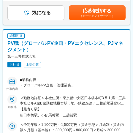
・調査データの収集・評価・分析・報告書作成
年2回※但し、業績等の理由により変動賃金はあくまでも目安の金
・社内関連部署（安全管理部門、調査実施部門等）との連携
変更の範囲：会社の定める業務
額であり、選考を通じて上下する可能性があります。月給(月額)は
応募依頼する
・社外関連会社（委託先）との協議・調整・連携
気になる
固定手当を含めた表記です。
（エージェントサービス）
・製造販売後調査に関するSOP等の作成・改訂
■組織体制：
当社の製造販売後調査部門は、各メンバーが高い専門性を持ち、
締切間近
互いに連携しながら業務を進めています。あなたの成長をサポー
PV職（グローバルPV企画・PVエクセレンス、PJマネ
トする体制が整っており、効率的かつスピーディーな調査実施を
目指しています。チーム全体で協力し、医薬品の安全性向上に貢
ジメント）
献しましょう。
第一三共株式会社
正社員
上場企業
■当社の特徴：
主としてOTC医薬品、健康食品、化粧品を扱う「セルフメディケ
ーション事業」と、医療用医薬品を扱う「医薬事業」の2つが両輪
■業務内容：
となって成長を牽引している総合医薬品メーカーです。2つの事業
・グローバルPV企画・管理業務
領域を通じ、健康の維持や病気の予防から本格的な治療までを、
仕事内容
・安全管理業務に関わるBusiness Excellence/プロジェクトの戦略
トータルにカバーできる製品群を有しております。「いつまでも
的な計画立案・推進支援
健康で美しく、幸せな暮らしを続けたい」との人々の願いに応え
＜勤務地詳細＞本社住所：東京都中央区日本橋本町3-5-1 第一三共
るべく、常に事業の原点を見つめ「健康と美」をテーマとしたあ
本社ビルA館B館勤務地最寄駅：地下鉄銀座線／三越前駅受動喫煙
Global CSPV Unitの運営体制の構築・推進にあたり中心的な役割
勤務地
らゆる分野に挑戦し続ける企業を目指しています。
対策：屋内全面禁煙変更の範囲：会社の定める事業所（リモート
【最寄り駅】
を担う。部門横断的な課題解決にあたり中心的な役割を担い、部
ワーク含む）
新日本橋駅、小伝馬町駅、三越前駅
門間連携を促進しUnit目標の達成を支援する。、Unitの人員管理、
変更の範囲：当社および関係会社の業務全般
予算管理、会議体運営、リスクマネジメントに関して、所属上長
＜予定年収＞1,100万円～1,500万円＜賃金形態＞月給制＜賃金内
と連携して実装することにより、Unit全体のパフォーマンス向上
訳＞月額（基本給）：300,000円～800,000円＜月給＞300,000円