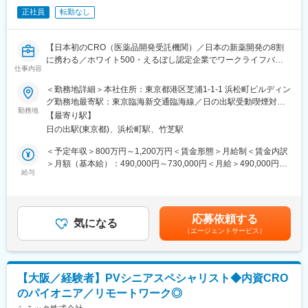
協力し、多様な規制環境に対応する実務経験を積むことができま
正社員
転勤なし
す。
薬物安全監視に関する専門知識を深めるだけでなく、影響力のあ
る安全性科学者に不可欠なグローバルな視点と規制に関する深い
【日本初のCRO（医薬品開発受託機関）／日本の新薬開発の8割
知見を養うことができます。
に携わる／ホワイト500・えるぼし認定企業でワークライフバラ
仕事内容
ンス◎】
■協和キリンについて
■業務内容
＜勤務地詳細＞本社住所：東京都港区芝浦1-1-1 浜松町ビルディン
当社はバイオ医薬品／抗体技術に特化しながら、海外展開を重点
◇PVのプロジェクト推進、次世代を担う後進メンバーの育成
グ勤務地最寄駅：東京臨海新交通臨海線／日の出駅受動喫煙対
的に進めている国内トップクラスの製薬メーカーです。
プロジェクトチームの中心としてリーダーシップをとり、若手担
勤務地
策：屋内全面禁煙変更の範囲：会社の定める事業所（リモートワ
「骨・ミネラル」と「血液がん・難治性血液疾患」「希少疾患」
【最寄り駅】
当者へのOJTや後進メンバーの育成に積極的に関与していただき
ーク含む）
を重点疾患領域として設定し、同社の強みである抗体技術を活用
日の出駅(東京都)、浜松町駅、竹芝駅
ます。場合によっては、自らプロジェクトのリーダーとして、プ
した抗体医薬品の国内外における臨床開発ステージアップや、技
ロジェクトの運営をお願いする場合もあります。
＜予定年収＞800万円～1,200万円＜賃金形態＞月給制＜賃金内訳
術・製品ライセンス契約の締結などを推進し、バイオ医薬等の画
※チームはクライアント別に数名から10名以上で構成されていま
＞月額（基本給）：490,000円～730,000円＜月給＞490,000円～
期的な新薬を継続的に創出し、日本発のグローバル・スペシャリ
す。
給与
730,000円＜昇給有無＞有＜残業手当＞有＜給与補足＞※給与詳細
ティファーマとなることを目指しています
◇PVに関するコンサルティング
は経験能力等を考慮し、当社規定により決定します。■賞与は、業
クライアントのニーズに応じたコンサルティングや交渉をリード
績連動+個人評価+勤怠状況により変動致します。賃金はあくまで
変更の範囲：会社の定める業務
していただきます。
も目安の金額であり、選考を通じて上下する可能性があります。
応募依頼する
例）日本企業の海外展開に関する支援（SOP作成支援、海外提携
気になる
月給(月額)は固定手当を含めた表記です。
（エージェントサービス）
先との安全性交換契約作成支援等）、海外企業の日本法人設立に
関する支援（日本の規制に関する説明、SOP作成支援等）
◇部門マネジメント
ご経験に応じて、管理職ポジションとして部の運営をお任せする
【大阪／経験者】PVシニアスペシャリスト◆内資CRO
可能性もございます。
のパイオニア／リモートワーク◎
■CMIC PVの特徴