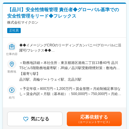
※2026年10月1日付で事業再編および承継会社の商号変更を予定し
ており、本求人は新会社（株式会社 EPデータウィーブ）へ承継さ
【品川】安全性情報管理 責任者◆グローバル基準での
れます。
安全性管理をリード◆フレックス
詳細：https://www.eps.co.jp/ja/pdf/20260630114451.pdf
株式会社マイクロン
■同社でのキャリアパス、スキルアップ
正社員
・今まではCROへの委託がなかった年次報告、【RMP、
PBRER】等の受託も増えているため、経験の幅を広げかつ市場価
値を高めることができます。
◆◆イメージングCROのリーディングカンパニー/グローバルに活
・スキルアップのため、社内研修にて、各種法律・省令の改正ポ
躍可/フレックス◆◆
イント確認はもちろん、疫学・薬剤疫学の基本、E2B（R3）対応
仕事内容
■概要
総復習、医療情報データベースと再審査への利用などもありま
マイクロンは、イメージングCROとして国内トップクラスの実績
＜勤務地詳細＞本社住所：東京都港区港南二丁目13番40号 品川
す。
を築き、画像解析・読影における高度な専門性で多くのクライア
TSビル5階勤務地最寄駅：JR線／品川駅受動喫煙対策：敷地内全
・医学基礎知識の底上げとして、循環器系、呼吸器系、神経系な
ントから信頼を得ています。
勤務地
面禁煙変更の範囲：会社の定める事業所
ど【領域毎に10種以上の研修】があります。
【最寄り駅】
安全性情報管理（PV）体制の拡充のため、グローバル基準での安
■就業環境
品川駅、高輪ゲートウェイ駅、北品川駅
全性管理をリードいただける責任者を募集します。グローバルPV
会社方針として週４リモート・週１出社のハイブリッド体制をと
体制の構築・運営を担う重要ポジションです。
＜予定年収＞800万円～1,200万円＜賃金形態＞月給制補足事項な
っております。
し＜賃金内訳＞月額（基本給）：500,000円～750,000円＜月給＞
■組織構成：部署は100名以上の組織で平均年齢は35歳です。男
■ポジションの魅力
給与
500,000円～750,000円＜昇給有無＞有＜残業手当＞無＜給与補足
性：女性＝3：7で女性が多いため、産休育休に入る方も定期的に
◎グローバルPV体制をゼロから構築・拡大できるやりがい
＞※経験・スキル考慮の上決定します。【賞与】年2回（業績連
いますが、復職されて同社で長くキャリアを築いています。チー
◎タイガメッドグループのネットワークを活かした国際的な経験
動）【昇給】年1回※マネジメント手当あり賃金はあくまでも目安
ムワークを重視しており、業務が立て込んでしまったり、突発休
◎責任者として裁量を持ち組織づくりに携われる
の金額であり、選考を通じて上下する可能性があります。月給(月
などで代理対応が必要なときも協力しあう風土があります。
応募依頼する
◎最新のPV規制・技術に触れながらキャリアアップ
気になる
額)は固定手当を含めた表記です。
■研修制度
（エージェントサービス）
実践的な階層別研修や職種別研修、全社共有専門研修など、社員
■募集背景