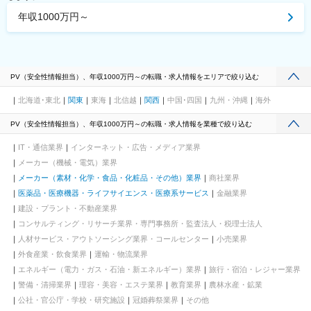
年収1000万円～
PV（安全性情報担当）、年収1000万円～の転職・求人情報をエリアで絞り込む
北海道･東北
関東
東海
北信越
関西
中国･四国
九州・沖縄
海外
PV（安全性情報担当）、年収1000万円～の転職・求人情報を業種で絞り込む
IT・通信業界
インターネット・広告・メディア業界
メーカー（機械・電気）業界
メーカー（素材・化学・食品・化粧品・その他）業界
商社業界
医薬品・医療機器・ライフサイエンス・医療系サービス
金融業界
建設・プラント・不動産業界
コンサルティング・リサーチ業界・専門事務所・監査法人・税理士法人
人材サービス・アウトソーシング業界・コールセンター
小売業界
外食産業・飲食業界
運輸・物流業界
エネルギー（電力・ガス・石油・新エネルギー）業界
旅行・宿泊・レジャー業界
警備・清掃業界
理容・美容・エステ業界
教育業界
農林水産・鉱業
公社・官公庁・学校・研究施設
冠婚葬祭業界
その他