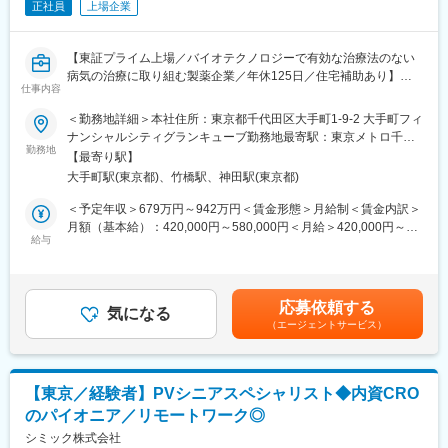
正社員
上場企業
・各部門における成果を重視するとともに、Santenの従業員とし
て求められる発揮行動により決定します。
・職種により半年もしくは年間目標を設定し、その進捗と結果を
【東証プライム上場／バイオテクノロジーで有効な治療法のない
中心に評価。個々人の能力も把握し、育成や配置に活用します。
病気の治療に取り組む製薬企業／年休125日／住宅補助あり】
仕事内容
□当社について
■業務内容
＜勤務地詳細＞本社住所：東京都千代田区大手町1-9-2 大手町フィ
参天製薬は、眼科領域に特化したグローバル製薬企業として、世
臨床開発およびプロジェクトリーダーシップの業務を主軸に下記
ナンシャルシティグランキューブ勤務地最寄駅：東京メトロ千代
界中の人々の「見る力」を支えています。1890年の創業以来、目
の業務をご担当いただきます。
勤務地
田線／大手町駅受動喫煙対策：屋内全面禁煙変更の範囲：会社の
の健康に向き合い続け、現在では約60以上の国と地域で事業を展
【最寄り駅】
〈具体的には〉
定める事業所
開しています。
大手町駅(東京都)、竹橋駅、神田駅(東京都)
・臨床開発プロジェクトにおいてPV部門を代表し、臨床試験への
◇主な事業内容
安全性サポート、安全性情報の提供、臨床・薬事部門との連携を
＜予定年収＞679万円～942万円＜賃金形態＞月給制＜賃金内訳＞
・医療用眼科薬の開発・販売：緑内障、ドライアイ、網膜疾患な
通じた開発戦略への安全性知見の統合を担います。
月額（基本給）：420,000円～580,000円＜月給＞420,000円～
どの治療薬など
・シグナル管理、ベネフィット・リスク評価、PSUR・DSUR・
給与
580,000円＜昇給有無＞有＜残業手当＞有＜給与補足＞※年収は個
・一般用目薬の販売「サンテ」ブランドなど、日常的な目のケア
RMP等の集計報告書作成・レビュー、安全性関連文書や規制当局
人の年齢、能力、経験、ご担当いただく業務等を踏まえ、検討さ
製品を展開
向け申請資料の作成に参画いただきます。
せていただきます。 ※ 住宅補助（エリアや条件により補助額が異
・眼科関連の医療機器・製剤技術の開発：使いやすく安全な点眼
・日本の規制要件への対応（PMDA報告含む）を確保し、グロー
なる）：78,000円（東京・独身・最大）116,000円（東京・3人以
容器や製剤技術を追求
応募依頼する
バルチームと連携して一貫した安全性活動を推進いただきます。
気になる
下・最大額）、143,000円（東京、4人以上・最大額）賃金はあく
◇参考ページ
（エージェントサービス）
・監査・査察対応、プロセス改善提案、ベンダー管理・監督、PV
までも目安の金額であり、選考を通じて上下する可能性がありま
・ドクターから信頼されるわけ
関連契約管理を通じて品質向上と業務最適化に貢献いただきま
す。月給(月額)は固定手当を含めた表記です。
https://www.santen.com/jp/recruit/graduate/special_reason
す。
・当社だからできる「目」への挑戦
https://www.santen.com/jp/recruit/graduate/special_challenge
【東京／経験者】PVシニアスペシャリスト◆内資CRO
■ポジションの魅力
のパイオニア／リモートワーク◎
当ポジションはGlobal組織に属し、世界とつながった環境で業務
変更の範囲：会社の定める業務
に携わるまたとない機会が得られます。また地域を越えて同僚と
シミック株式会社