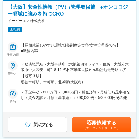
フラットで、社長への提案も活発に行われており、裁量のある環
いて、実行されるようリードする。
境で就業が出来ます。
【大阪】安全性情報（PV）/管理者候補 ※オンコロジ
ー領域に強みを持つCRO
■組織構成：
■働き方
安全管理室（30名）
イーピーエス株式会社
在宅勤務・リモートワーク相談可
入社後に上長と確認の上、週5勤務の方は2日まで在宅勤務での就
正社員
■当社の魅力：
業が可能です。
当社は1913年に東京・本郷で「独創研究」の考えのもとに創業
（現在週2回を上限、2025年6月末現在の社内規定であり、今後は
し、循環器、産婦人科、消化器科、精神科の領域を中心として医
情勢を見極めた上で変更される可能性有）
【長期就業しやすい環境/研修制度充実◎/女性管理職40％】
薬メーカーです。医薬だけでなく、知見を活かし、皮膚科学に基
■職務内容
づいて、敏感肌にやさしいスキンケア製品も開発しています。研
仕事内容
変更の範囲：会社の定める業務
・国内における治験・製造販売後安全性情報・文献学会の一次評
究開発費は売上の11％を定期的に投資し、自社開発のみならず積
価
＜勤務地詳細＞大阪事務所（大阪第四オフィス）住所：大阪府大
極的に外部と共同開発や創薬研究を行っており、新製品開発に意
・国内症例のモニター、MRへの再調査指示業務サポート
阪市中央区安土町1-8-15 野村不動産大阪ビル勤務地最寄駅：堺筋
欲的です。ますます高まる健康に対する関心と医療への期待に応
・CIOMS・Med Watchフォームや文献学会情報等による
勤務地
線／堺筋本町駅受動喫煙対策：屋内全面禁煙変更の範囲：会社の
えられるよう、同社は環境変化に対応しながら着実に成長し続
【最寄り駅】
海外（英語）安全性情報の一次評価・和訳
定める事業所
け、長期的にはグローバルにも存在価値を認められるスペシャリ
堺筋本町駅、本町駅、北浜駅(大阪府)
・英語訳（CIOMS・Med Watch・Annual report等作成）業務
ティファーマを目指していき
・PMDAへの(医薬品)副作用・感染症等報告書・研究報告・
＜予定年収＞800万円～1,000万円＜賃金形態＞月給制補足事項な
措置報告・不具合報告書（案）の作成およびSGML化
し＜賃金内訳＞月額（基本給）：390,000円～500,000円その他固
変更の範囲：会社の定める業務
・感染症定期報告のための学会文献・ホームページのモニタリン
給与
定手当/月：102,000円＜月給＞492,000円～602,000円＜昇給有無
グ、
＞有＜残業手当＞無＜給与補足＞※給与詳細は経験・能力・資格な
感染症定期報告書（案）作成
どを考慮の上、当社規則に則して決定します。■昇給：年1回（10
・安全性定期報告、PSUR・PBRER案作成
月）■賞与： 年3回（夏季賞与6月・冬季賞与12月・決算賞与10
応募依頼する
・安全性情報管理業務全般のコンサルテーション並びにその他関
気になる
月）賃金はあくまでも目安の金額であり、選考を通じて上下する
（エージェントサービス）
連業務全般等
可能性があります。月給(月額)は固定手当を含めた表記です。