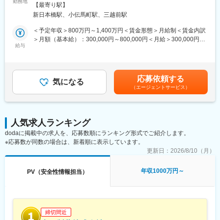
■募集背景：
勤務地
対策：屋内全面禁煙変更の範囲：会社の定める事業所（リモート
【最寄り駅】
・がん領域の拡大・加速化による急速なグローバル化が進展し、
ワーク含む）
新日本橋駅、小伝馬町駅、三越前駅
収集症例数の増加、プロトコールが複雑化している。また、販売
国、地域も増加しており、AE情報収集からsubmissionが多様化し
＜予定年収＞800万円～1,400万円＜賃金形態＞月給制＜賃金内訳
ている。この状況下、症例評価プロセスのグローバルハーモナイ
＞月額（基本給）：300,000円～800,000円＜月給＞300,000円～
ズ、自動化のPJを進めている。
給与
800,000円＜昇給有無＞有＜残業手当＞有＜給与補足＞※給与は前
・プロジェクトメンバーあるいはワークストリームリード等とし
職・経験年数・年齢を考慮の上、当社規定により決定します。■昇
て、当社のグローバル化をさらに推進してほしい。
給：年1回■賞与：年2回賃金はあくまでも目安の金額であり、選
考を通じて上下する可能性があります。月給(月額)は固定手当を含
応募依頼する
■キャリアパス：
気になる
めた表記です。
（エージェントサービス）
・症例評価プロセスに関わるグローバルPJリード等を経験し、当
人の適性を踏まえ、マネジメント職の登用を視野に入れた育成を
行う
・適性を踏まえ海外駐在員としての選出も視野に入れる。
人気求人ランキング
dodaに掲載中の求人を、応募数順にランキング形式でご紹介します。
■会社について：
※応募数が同数の場合は、新着順に表示しています。
100年の長い期間にわたり受け継がれてきたサイエンス＆テクノ
ロジーの強みを活かして、先進的医薬品の創出に挑戦し続けてい
更新日：
2026/8/10（月）
ます。これまで、抗凝固剤「リクシアナ」、高血圧症治療剤「オ
ルメテック」、抗インフルエンザウイルス剤「イナビル」など、
年収1000万円～
PV（安全性情報担当）
革新的な医薬品を世の中に数多く送り出しています。現在は、こ
れまでに培った基盤の上に、アンメッドメディカルニーズの高い
領域で更なる研究競争力を構築し、医療満足度の向上に貢献した
いと考えています。
締切間近