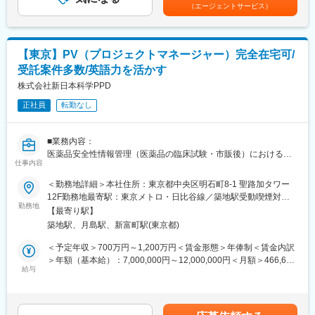
ります。賃金はあくまでも目安の金額であり、選考を通じて上下
（エージェントサービス）
PMDA・顧客・社内他部署との交渉や、グローバルチーム・提携
する可能性があります。月給(月額)は固定手当を含めた表記です。
企業との連携を通じて、海外プロセスとの整合性および顧客関係
を維持する。
・IT活用による業務効率化やチーム生産性向上、若手メンバーの
【東京】PV（プロジェクトマネージャー）完全在宅可/
指導を担い、プロジェクト品質を確保。組織全体の成長にも主体
受託案件多数/英語力を活かす
的に貢献する。
株式会社新日本科学PPD
■当社のPVの特徴
正社員
転勤なし
PPD Globalと同じプロセスで動いており、Globalの一員として仕
事をする事が可能です。 現状多くの受託があり、今後も組織の拡
大を予定しているため、既存のやり方に縛られず、今までとは違
■業務内容：
う新しい組織体制やより効率的なワークフローを自ら提案・構築
医薬品安全性情報管理（医薬品の臨床試験・市販後）におけるプ
できるやりがいがあります。
仕事内容
ロジェクトマネジメントをお任せします。
＜勤務地詳細＞本社住所：東京都中央区明石町8-1 聖路加タワー
■社風：
■業務詳細：
12F勤務地最寄駅：東京メトロ・日比谷線／築地駅受動喫煙対
当社の企業文化には、社員同士互いを尊重し、個性を大切にする
・臨床試験および市販後の医薬品安全性情報管理におけるプロジ
勤務地
策：屋内全面禁煙変更の範囲：会社の定める事業所（リモートワ
社風があります。
【最寄り駅】
ェクトマネジメントを担当。チームマネージャーと連携し、進
ーク含む）
仕事を通じて磨かれたチームワークの絆は深く、質の高いサービ
築地駅、月島駅、新富町駅(東京都)
捗・品質・予算管理および顧客対応を行う
スの提供を可能にしているのも、この社員同士の絆があってこそ
・リソース管理（人員・予算）、リスク特定・エスカレーション
＜予定年収＞700万円～1,200万円＜賃金形態＞年俸制＜賃金内訳
です。さらに、社内イベントや社員の自主的なスポーツサークル
を通じて、GVP/GCP等のコンプライアンスを維持・向上
＞年額（基本給）：7,000,000円～12,000,000円＜月額＞466,666
活動も盛んで、ファミリーのような雰囲気が、離職率の低さを維
・試験立ち上げにおいては、安全性管理体制の構築、予算見積、
給与
円～800,000円（15分割）＜昇給有無＞有＜残業手当＞無＜給与
持している秘訣となっています。
人員計画、必要文書整備やSafety Database構築を主導。監査・査
補足＞※上記年収は賞与を含む目安です。経験、能力、前職給与を
変化の中には大きなチャレンジがあります。私たちと一緒に、日
察（社内・顧客・当局）にも対応する
考慮し、ご相談の上決定します※管理監督者のため、残業代の支給
本における医薬品開発の新しいビジネスモデルを作りませんか？
・業務プロセスの標準化・最適化やKPIに基づく改善を推進し、社
は御座いません。※毎年3月末に業績に応じて業績賞与の支給があ