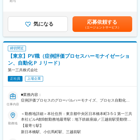
及び業務効率化を図る。
給与
～800,000円＜昇給有無＞有＜残業手当＞有＜給与補足＞※給与は
前職・経験年数・年齢を考慮の上、当社規定により決定します。■
■募集背景：
昇給：年1回■賞与：年2回賃金はあくまでも目安の金額であり、
・がん領域のグローバル製品の拡大・加速化に伴い、グローバル
選考を通じて上下する可能性があります。月給(月額)は固定手当を
応募依頼する
PV業務を企画・管理するリソース拡充（リーダー層）が急務であ
気になる
含めた表記です。
（エージェントサービス）
る
・安全管理本部内の中長期的課題の解決に向けた戦略・企画を立
案・推進し、当社のグローバルPV systemの強化への貢献。
締切間近
■キャリアパス：
【東京】PV職（症例評価プロセスハーモナイゼーショ
・ユニット統括・グローバルPV企画、PV Excellence/Project
Management担当として、実務経験を積むと共に、当社に対する
ン、自動化ＰＪリード）
理解を深める
第一三共株式会社
・当人の適性を踏まえ、OJTやジョブローテーション等を活用し
正社員
上場企業
てキャリアを形成し、幹部職やマネジメント職の登用を視野に入
れた育成
・当人の適性を踏まえ、海外駐在員としての選出も視野に入れた
■業務内容：
育成
症例評価プロセスのグローバルハーモナイズ、プロセス自動化の
仕事内容
プロジェクトリード等
■会社について：
100年の長い期間にわたり受け継がれてきたサイエンス＆テクノ
＜勤務地詳細＞本社住所：東京都中央区日本橋本町3-5-1 第一三共
■募集背景：
ロジーの強みを活かして、先進的医薬品の創出に挑戦し続けてい
本社ビルA館B館勤務地最寄駅：地下鉄銀座線／三越前駅受動喫煙
がん領域の拡大・加速化による急速なグローバル化が進展し、収
勤務地
ます。これまで、抗凝固剤「リクシアナ」、高血圧症治療剤「オ
対策：屋内全面禁煙変更の範囲：会社の定める事業所（リモート
【最寄り駅】
集症例数の増加、プロトコールが複雑化している。また、グロー
ルメテック」、抗インフルエンザウイルス剤「イナビル」など、
ワーク含む）
新日本橋駅、小伝馬町駅、三越前駅
バル化への対応として症例評価プロセスのグローバルハーモナイ
革新的な医薬品を世の中に数多く送り出しています。現在は、こ
ズ、自動化を進めており、業務の難度が高くなっている。プロジ