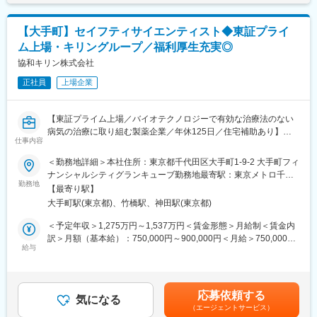
一人ひとりの背景やニーズに対応し誰もが成長できる多種多様な
AI画像診断やバイオマーカー解析など先端技術の追求を進める
カリキュラムを用意しています。
中、タイガメッド本社との連携強化によりグローバル治験案件が
【大手町】セイフティサイエンティスト◆東証プライ
急増しており、体制強化のため募集しています。
変更の範囲：会社の定める業務
ム上場・キリングループ／福利厚生充実◎
■業務内容
協和キリン株式会社
【安全性情報管理業務】
正社員
上場企業
・治験・市販後における有害事象・副作用情報の収集、評価、報
告
・国内外規制当局（PMDA、FDA、EMA等）への安全性報告対応
【東証プライム上場／バイオテクノロジーで有効な治療法のない
・安全性データベースの管理・運用
病気の治療に取り組む製薬企業／年休125日／住宅補助あり】
・CIOMS、MedWatch、E2B(R3)等の各種報告書作成・提出
仕事内容
【マネジメント業務】
■業務内容
＜勤務地詳細＞本社住所：東京都千代田区大手町1-9-2 大手町フィ
・PVチーム統括、メンバー育成・教育
グローバル安全性チームを統括し、当社製品の安全性評価におい
ナンシャルシティグランキューブ勤務地最寄駅：東京メトロ千代
・SOP策定・改訂、業務プロセス最適化
て、高品質かつ正確でタイムリーな医学的知見を提供いただきま
勤務地
田線／大手町駅受動喫煙対策：屋内全面禁煙変更の範囲：会社の
・品質管理、監査対応
【最寄り駅】
す。
定める事業所（リモートワーク含む）
【グローバル対応】
大手町駅(東京都)、竹橋駅、神田駅(東京都)
〈具体的には〉
・タイガメッド本社・海外拠点との安全性情報の共有・連携
・製品開発および規制当局への申請に向けた安全性戦略の策定、
＜予定年収＞1,275万円～1,537万円＜賃金形態＞月給制＜賃金内
・グローバルPVプロジェクトへの参画
ベネフィット・リスク評価の監督、ならびに治験薬および市販薬
訳＞月額（基本給）：750,000円～900,000円＜月給＞750,000円
・海外クライアント・規制当局との英語/中国語でのコミュニケー
のリスク管理戦略の策定いただきます。
給与
～900,000円＜昇給有無＞有＜残業手当＞有＜給与補足＞※年収は
ション
・シグナル検出、安全性文書、コアデータシート、集計報告書、
個人の年齢、能力、経験、ご担当いただく業務等を踏まえ、検討
※海外クライアント・本社・規制当局との対応が発生します。
およびファーマコビジランス資料に対して医学的専門知識を提供
させていただきます。 ※ 住宅補助（エリアや条件により補助額が
し、また開発および市販後活動全般にわたって、安全性情報を提
異なる）：78,000円（東京・独身・最大）116,000円（東京・3人
■当社の魅力
応募依頼する
供いただきます。
気になる
以下・最大額）、143,000円（東京、4人以上・最大額）賃金はあ
薬が市場に出る前の「本当に効くか・安全か」を確かめる試験
（エージェントサービス）
・社内外の会議において、ファーマコヴィジランス部門を代表し
くまでも目安の金額であり、選考を通じて上下する可能性があり
を、画像診断を使って支援している会社です。医療画像を専門的