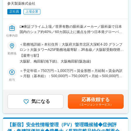
うまく使い分けながら、効率の良い働き方を実現しています。
■CMIC PVの特徴
参天製薬株式会社
シミックでは、開発段階から審査、市販後、再審査に至るまでの
変更の範囲：会社の定める業務
正社員
上場企業
医薬品のライフサイクル全般に渡るリスクマネジメント業務に携
わることができます。PV業務の本質を深く理解し、高品質なアウ
トプットや、高い提案力を実現しています。
□■東証プライム上場／世界有数の眼科薬メーカー／眼科薬で日本
定型作業はRPAやAIの導入による業務効率化を積極的に進めてい
国内のシェア約40%／60カ国以上に拠点を持つ日本発グローバル
ます。
仕事内容
企業／就業環境◎■□
◇プロジェクト実績
＜勤務地詳細＞本社住所：大阪府大阪市北区大深町4-20 グランフ
・個別症例報告処理支援
■業務内容：
ロント大阪タワーA25F勤務地最寄駅：JR各線／大阪駅受動喫煙対
・医薬品治験包括契約PV業務（ICCC含む）
新規制の発出や医療業界の動向を常にモニタリングし、グローバ
勤務地
策：屋内全面禁煙変更の範囲：会社の定める事業所（リモートワ
・PV Writing（安全性定期報告／再審査申請書類／DSUR／「使用
【最寄り駅】
ルでの業務操作手順書の作成・改訂と管理、教育訓練の実施、
ーク含む）
上の注意」の解説書）
大阪駅、梅田駅(地下鉄)、大阪梅田駅(阪急線)
pharmacovigilance契約締結を含む委受託マネジメント、逸脱への
・医療機器関連PV業務（治験包括／ICCC／市販後）
改善措置、文書管理、事業継続性の確保、規制当局やパートナー
＜予定年収＞750万円～1,000万円＜賃金形態＞月給制＜賃金内訳
・再生医療等製品関連PV業務
会社からの査察・監査対応をお任せします。
＞月額（基本給）：500,000円～750,000円＜月給＞500,000円～
・PV業務に関するコンサルティング
給与
750,000円＜昇給有無＞有＜残業手当＞有＜給与補足＞※経験・能
・ARGUSjマルチテナントレンタルサービス
■具体的には：
力等を考慮の上、当社規定により決定します。■賞与：年1回支給
内資・外資系、メガファーマからベンチャー企業、アカデミアま
◇医薬品・医療機器での安全管理規制を踏まえたSOPの作成・改
■基本給改定：年1回（4月）賃金はあくまでも目安の金額であ
で多くのクライアントを支援しています（※2024年実績 78社、
訂と管理／教育訓練の実施
り、選考を通じて上下する可能性があります。月給(月額)は固定手
最長クライアント14年以上）
応募依頼する
◇Pharmacovigilance契約締結を含む関連会社の委受託マネジメ
気になる
当を含めた表記です。
（エージェントサービス）
ント
■働き方：
◇逸脱や不遵守に対する効果的なCAPAの実装
フレックスタイム制度とテレワーク制度を活用した柔軟な働き方
◇国内外新規発出規制の監視とインパクト評価
が可能です。育児と両立しながら業務を行っている社員も多く在
◇規制当局やパートナー会社からの査察・監査対応
籍しています。
【新宿】安全性情報管理（PV）管理職候補◆症例評
◇文書管理／事業継続性の確保
現在はプロジェクトなどの状況に応じてリモートワークと出社を