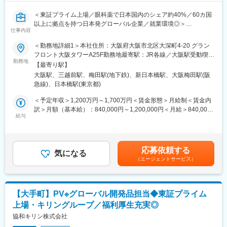
＜東証プライム上場／眼科薬で日本国内のシェア約40%／60カ国
以上に拠点を持つ日本発グローバル企業／就業環境◎＞
仕事内容
■業務内容：
＜勤務地詳細1＞本社住所：大阪府大阪市北区大深町4-20 グラン
・自社製品(医薬品及び医療機器)の安全性に関わる事項について、
フロント大阪タワーA25F勤務地最寄駅：JR各線／大阪駅受動喫煙
開発相及び市販後におけるカンパニーポジションを構築
勤務地
対策：屋内全面禁煙＜勤務地詳細2＞東京オフィス住所：東京都中
【最寄り駅】
・安全監視活動を効果的に実施するために、メディカルエバリュ
央区日本橋室町1丁目13番7号 PMO日本橋室町ビル6F勤務地最寄
大阪駅、三越前駅、梅田駅(地下鉄)、新日本橋駅、大阪梅田駅(阪
エーション、コンプライアンス、オペレーションの各機能と連携
駅：東京メトロ銀座線・半蔵門線／三越前駅受動喫煙対策：屋内
急線)、日本橋駅(東京都)
・様々な研究データを活用して医薬品・医療機器の安全性・有効
全面禁煙変更の範囲：会社の定める事業所（リモートワーク含
性を分析する薬剤疫学的アプローチにより、開発相及び市販後の
む）
＜予定年収＞1,200万円～1,700万円＜賃金形態＞月給制＜賃金内
自社製品のベネフィット
訳＞月額（基本給）：840,000円～1,200,000円＜月給＞840,000
・リスクバランスを評価 等
給与
円～1,200,000円＜昇給有無＞有＜残業手当＞有＜給与補足＞※経
験・能力等を考慮の上、当社規定により決定します。■賞与：年1
＜部門紹介＞
回支給■基本給改定：年1回（4月）賃金はあくまでも目安の金額
当ファーマコエピデミオロジーグループは、地域横断型の安全性
であり、選考を通じて上下する可能性があります。月給(月額)は固
応募依頼する
監視部門です。全世界に展開する参天製品や治験品の安全性を戦
気になる
定手当を含めた表記です。
（エージェントサービス）
略的に監視する役割を果たしています。
＜業務の特徴＞
People centricityのマインドセットの下、当部門が保有する豊富な
安全性・有効性データを活用し、規制対応を越えて、医療現場の
【大手町】PV※グローバル開発品担当◆東証プライム
医師・患者さんに安心と信頼を届けるための積極的な情報発信を
上場・キリングループ／福利厚生充実◎
リードして頂きます。
協和キリン株式会社
■評価制度：