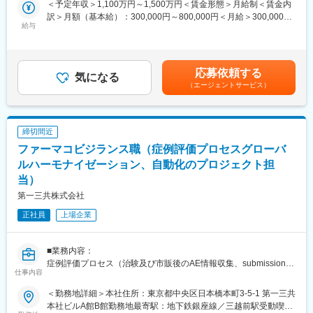
れまでに培った基盤の上に、アンメッドメディカルニーズの高い
＜予定年収＞1,100万円～1,500万円＜賃金形態＞月給制＜賃金内
ェクトリード等として、当社のグローバル化をさらに推進してほ
領域で更なる研究競争力を構築し、医療満足度の向上に貢献した
訳＞月額（基本給）：300,000円～800,000円＜月給＞300,000円
しい。
給与
いと考えています。
～800,000円＜昇給有無＞有＜残業手当＞有＜給与補足＞※給与は
前職・経験年数・年齢を考慮の上、当社規定により決定します。■
■キャリアパス：
変更の範囲：会社の定める業務
昇給：年1回■賞与：年2回賃金はあくまでも目安の金額であり、
・症例評価プロセスに関わるグローバルPJリード等を経験し、当
選考を通じて上下する可能性があります。月給(月額)は固定手当を
応募依頼する
人の適性を踏まえ、マネジメント職の登用を視野に入れた育成を
気になる
含めた表記です。
（エージェントサービス）
行う
・適性を踏まえ海外駐在員としての選出も視野に入れる
■会社について：
締切間近
100年の長い期間にわたり受け継がれてきたサイエンス＆テクノ
ファーマコビジランス職（症例評価プロセスグローバ
ロジーの強みを活かして、先進的医薬品の創出に挑戦し続けてい
ます。これまで、抗凝固剤「リクシアナ」、高血圧症治療剤「オ
ルハーモナイゼーション、自動化のプロジェクト担
ルメテック」、抗インフルエンザウイルス剤「イナビル」など、
当）
革新的な医薬品を世の中に数多く送り出しています。現在は、こ
第一三共株式会社
れまでに培った基盤の上に、アンメッドメディカルニーズの高い
領域で更なる研究競争力を構築し、医療満足度の向上に貢献した
正社員
上場企業
いと考えています。
変更の範囲：会社の定める業務
■業務内容：
症例評価プロセス（治験及び市販後のAE情報収集、submission
仕事内容
等）のグローバルハーモナイズ、プロセス自動化のプロジェクト
メンバーあるいはワークストリームリード等
＜勤務地詳細＞本社住所：東京都中央区日本橋本町3-5-1 第一三共
本社ビルA館B館勤務地最寄駅：地下鉄銀座線／三越前駅受動喫煙