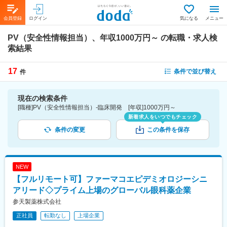
会員登録
ログイン
気になる
メニュー
PV（安全性情報担当）、年収1000万円～
の転職・求人検
索結果
17
条件で並び替え
件
現在の検索条件
[職種]PV（安全性情報担当）-臨床開発 [年収]1000万円～
新着求人をいつでもチェック
条件の変更
この条件を保存
NEW
【フルリモート可】ファーマコエピデミオロジーシニ
アリード◇プライム上場のグローバル眼科薬企業
参天製薬株式会社
正社員
転勤なし
上場企業