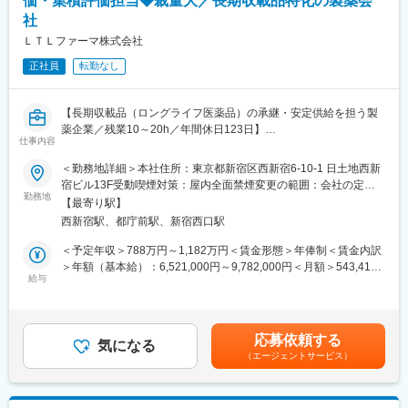
価・集積評価担当◆裁量大／長期収載品特化の製薬会
◇安全性データベース維持管理サポート
うまく使い分けながら、効率の良い働き方を実現しています。
社
■当社の特徴：
ＬＴＬファーマ株式会社
変更の範囲：会社の定める業務
基本理念「天機に参与する」のもとに、2030年までの長期ビジョ
正社員
転勤なし
ンとして「Become A Social Innovator」を掲げ、世界中の技術や
組織・人材をつなぎ「見る」を通じて人々の幸せを実現する
Social Innovatorを目指しております。
【長期収載品（ロングライフ医薬品）の承継・安定供給を担う製
薬企業／残業10～20h／年間休日123日】
■評価制度：
仕事内容
・各部門における成果を重視するとともに、Santenの従業員とし
患者様に長年使用されている医薬品を継続してお届けするために
て求められる発揮行動により決定します。
＜勤務地詳細＞本社住所：東京都新宿区西新宿6-10-1 日土地西新
は、安全性情報の適切な収集・評価・管理が不可欠です。
・職種により半年もしくは年間目標を設定し、その進捗と結果を
宿ビル13F受動喫煙対策：屋内全面禁煙変更の範囲：会社の定め
本ポジションでは、症例評価や集積評価を中心に、製品承継時に
勤務地
中心に評価。個々人の能力も把握し、育成や配置に活用します。
る事業所（リモートワーク含む）
【最寄り駅】
おける承継元との個別症例の取り扱いなど安全性情報移管・運用
西新宿駅、都庁前駅、新宿西口駅
構築にも携わることができます。
■当社について：
少数精鋭組織のため、一人ひとりの裁量が大きく、幅広いPV業務
Santenは、眼科医療に特化した130年の歴史を持つ製薬企業で
＜予定年収＞788万円～1,182万円＜賃金形態＞年俸制＜賃金内訳
経験を積みながら、マネージャーとして経営に近い立場で事業運
す。日本発のグローバル企業として60カ国以上に拠点を持ち、目
＞年額（基本給）：6,521,000円～9,782,000円＜月額＞543,416
営に貢献いただける環境です。
給与
の健康のために様々な革新的な治療法とデジタルソリューション
円～815,166円（12分割）＜昇給有無＞有＜残業手当＞無＜給与
を提供し、世界中の人々の視覚に関わる社会問題に取り組んでい
補足＞インセンティブ1,359,000～2,038,000円が含まれます。＜
■業務内容
ます。
インセンティブの補足＞（1）会社業績(EBITDAベース)が100％達
主として当社製品に関する症例評価/集積評価の責を担って頂きま
成され且つ（2）個人評価で平均値(B)が達成された際に2.5ヶ月分
応募依頼する
す。
気になる
変更の範囲：会社の定める業務
のインセンティブとなります■昇給年1回賃金はあくまでも目安の
（エージェントサービス）
・症例評価関連業務
金額であり、選考を通じて上下する可能性があります。月給(月額)
・ICSR、外国措置報告、研究報告に関する評価関連業務
は固定手当を含めた表記です。
・詳細調査関連業務