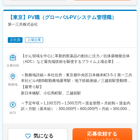
て出席いただきます
ます。月給(月額)は固定手当を含めた表記です。
に解析し、薬の効き目を客観的な数字で示し、新薬開発の成功を
・規制に関する知識をもとに、必要に応じて研修を実施いただき
裏側から支えています。
ます
日本でいち早くこの画像診断の分野に特化したパイオニアであ
【東京】PV職（グローバルPVシステム管理職）
り、多くの製薬会社や大学病院と長年取引をしています。安定性
第一三共株式会社
■ポジションの魅力
と専門性の高さで優位な地位を築いています。
◇日本だけでなく、各国の医療環境・規制・安全性情報を踏まえ
ながら、グローバル視点で患者安全に関わります
変更の範囲：会社の定める業務
正社員
上場企業
◇医学的専門性を活かしながら、安全性シグナル評価、Benefit-
Risk Assessment、RMP、当局対応など、幅広い意思決定に関与
できます。
【がん領域を中心に革新的医薬品の創出に注力／抗体薬物複合体
◇開発から市販後まで製品ライフサイクル全体に関わり、患者さ
（ADC）など最先端技術を駆使するプライム上場企業】
んへの価値最大化に貢献できる
仕事内容
◇Medical、Clinical、Regulatory、PV Operationsなど多様な専門
■業務内容：
＜勤務地詳細＞本社住所：東京都中央区日本橋本町3-5-1 第一三共
家と協働し、クロスファンクショナルに働くことが可能です。
・グローバル安全性データベースおよび周辺システム・ツールの
本社ビルA館B館勤務地最寄駅：地下鉄銀座線／三越前駅受動喫煙
◇グローバル化やDXなど、変化の大きい環境の中で、新しいPV
運用管理業務
勤務地
対策：屋内全面禁煙変更の範囲：会社の定める事業所
のあり方を形作る経験ができます
【最寄り駅】
・グローバルでの新規システム・ツールの導入業務
◇「患者様にとって本当に望ましい安全対策とは何か」を、多様
新日本橋駅、小伝馬町駅、三越前駅
・グローバルでのシステム・ツール管理チーム調整業務
なバックグラウンドを持つメンバーと議論できる組織です
・海外システム管理ベンダーとの調整業務
＜予定年収＞1,100万円～1,500万円＜賃金形態＞月給制＜賃金内
・新技術（RPA、AI）等の導入検討業務
訳＞月額（基本給）：300,000円～800,000円＜月給＞300,000円
■協和キリンについて
給与
～800,000円＜昇給有無＞有＜残業手当＞有＜給与補足＞※給与は
当社はバイオ医薬品／抗体技術に特化しながら、海外展開を重点
■募集背景／ご入社いただく方に期待すること：
前職・経験年数・年齢を考慮の上、当社規定により決定します。■
的に進めている国内トップクラスの製薬メーカーです。
・グローバルに安全性データベースおよび周辺システム・ツール
昇給：年1回■賞与：年2回賃金はあくまでも目安の金額であり、
「骨・ミネラル」と「血液がん・難治性血液疾患」「希少疾患」
の運用管理を統括する
選考を通じて上下する可能性があります。月給(月額)は固定手当を
を重点疾患領域として設定し、同社の強みである抗体技術を活用
応募依頼する
・安全管理本部内のPV systemに関わる中長期的課題の解決に向
気になる
含めた表記です。
した抗体医薬品の国内外における臨床開発ステージアップや、技
（エージェントサービス）