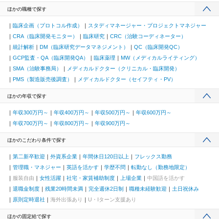
ほかの職種で探す
臨床企画（プロトコル作成）
スタディマネージャー・プロジェクトマネジャー
CRA（臨床開発モニター）
臨床研究
CRC（治験コーディネーター）
統計解析
DM（臨床研究データマネジメント）
QC（臨床開発QC）
GCP監査・QA（臨床開発QA）
臨床薬理
MW（メディカルライティング）
SMA（治験事務局）
メディカルドクター（クリニカル・臨床開発）
PMS（製造販売後調査）
メディカルドクター（セイフティ・PV）
ほかの年収で探す
年収300万円～
年収400万円～
年収500万円～
年収600万円～
年収700万円～
年収800万円～
年収900万円～
ほかのこだわり条件で探す
第二新卒歓迎
外資系企業
年間休日120日以上
フレックス勤務
管理職・マネジャー
英語を活かす
学歴不問
転勤なし（勤務地限定）
服装自由
女性活躍
社宅・家賃補助制度
上場企業
中国語を活かす
退職金制度
残業20時間未満
完全週休2日制
職種未経験歓迎
土日祝休み
原則定時退社
海外出張あり
U・Iターン支援あり
ほかの固定給で探す