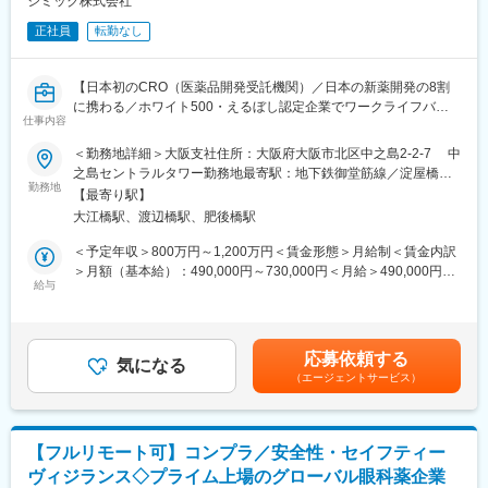
シミック株式会社
シミックでは、開発段階から審査、市販後、再審査に至るまでの
正社員
転勤なし
医薬品のライフサイクル全般に渡るリスクマネジメント業務に携
わることができます。PV業務の本質を深く理解し、高品質なアウ
トプットや、高い提案力を実現しています。
【日本初のCRO（医薬品開発受託機関）／日本の新薬開発の8割
定型作業はRPAやAIの導入による業務効率化を積極的に進めてい
に携わる／ホワイト500・えるぼし認定企業でワークライフバラ
ます。
仕事内容
ンス◎】
◇プロジェクト実績
■業務内容
＜勤務地詳細＞大阪支社住所：大阪府大阪市北区中之島2-2-7 中
・個別症例報告処理支援
◇PVのプロジェクト推進、次世代を担う後進メンバーの育成
之島セントラルタワー勤務地最寄駅：地下鉄御堂筋線／淀屋橋駅
・医薬品治験包括契約PV業務（ICCC含む）
プロジェクトチームの中心としてリーダーシップをとり、若手担
勤務地
受動喫煙対策：屋内全面禁煙変更の範囲：会社の定める事業所
・PV Writing（安全性定期報告／再審査申請書類／DSUR／「使用
【最寄り駅】
当者へのOJTや後進メンバーの育成に積極的に関与していただき
（リモートワーク含む）
上の注意」の解説書）
大江橋駅、渡辺橋駅、肥後橋駅
ます。場合によっては、自らプロジェクトのリーダーとして、プ
・医療機器関連PV業務（治験包括／ICCC／市販後）
ロジェクトの運営をお願いする場合もあります。
＜予定年収＞800万円～1,200万円＜賃金形態＞月給制＜賃金内訳
・再生医療等製品関連PV業務
※チームはクライアント別に数名から10名以上で構成されていま
＞月額（基本給）：490,000円～730,000円＜月給＞490,000円～
・PV業務に関するコンサルティング
す。
給与
730,000円＜昇給有無＞有＜残業手当＞有＜給与補足＞※給与詳細
・ARGUSjマルチテナントレンタルサービス
◇PVに関するコンサルティング
は経験能力等を考慮し、当社規定により決定します。■賞与は、業
内資・外資系、メガファーマからベンチャー企業、アカデミアま
クライアントのニーズに応じたコンサルティングや交渉をリード
績連動+個人評価+勤怠状況により変動致します。賃金はあくまで
で多くのクライアントを支援しています（※2024年実績 78社、
していただきます。
も目安の金額であり、選考を通じて上下する可能性があります。
最長クライアント14年以上）
応募依頼する
例）日本企業の海外展開に関する支援（SOP作成支援、海外提携
気になる
月給(月額)は固定手当を含めた表記です。
（エージェントサービス）
先との安全性交換契約作成支援等）、海外企業の日本法人設立に
■働き方：
関する支援（日本の規制に関する説明、SOP作成支援等）
フレックスタイム制度とテレワーク制度を活用した柔軟な働き方
◇部門マネジメント
が可能です。育児と両立しながら業務を行っている社員も多く在
ご経験に応じて、管理職ポジションとして部の運営をお任せする
籍しています。
【フルリモート可】コンプラ／安全性・セイフティー
可能性もございます。
現在はプロジェクトなどの状況に応じてリモートワークと出社を
ヴィジランス◇プライム上場のグローバル眼科薬企業