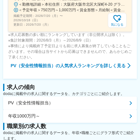
＜勤務地詳細＞本社住所：大阪府大阪市北区大深町4-20 グランフロント大阪タワーA25F勤務地最寄駅：JR各線／大阪駅受動喫煙対策：屋内全面禁煙変更の範囲：会社の定める事業所（リモートワーク含む）
＜予定年収＞750万円～1,000万円＜賃金形態＞月給制＜賃金内訳＞月額（基本給）：500,000円～750,000円＜月給＞500,000円～750,000円＜昇給有無＞有＜残業手当＞有＜給与補足＞※経験・能力等を考慮の上、当社規定により決定します。■賞与：年1回支給■基本給改定：年1回（4月）賃金はあくまでも目安の金額であり、選考を通じて上下する可能性があります。月給(月額)は固定手当を含めた表記です。
掲載予定期間：
2026/7/20（月）
〜
2026/10/18（日）
気になる
更新日：
2026/7/20（月）
※求人応募数の多い順にランキングしています（非公開求人は除く）。
※集計対象期間：2026/8/3（月）～2026/8/9（日）
※事情により掲載終了予定日よりも前に求人募集が終了していることもご
ざいます。その場合は当サイトから応募はできませんので、あらかじめご
了承ください。
PV（安全性情報担当）
の人気求人ランキングを詳しく見る
求人の傾向
dodaに掲載中の求人に関するデータを、カテゴリごとにご紹介します。
PV（安全性情報担当）
年収1000万円～
職業別の求人数
dodaに掲載中の求人に関するデータを、年収×職種ごとにグラフ形式でご紹介
します。