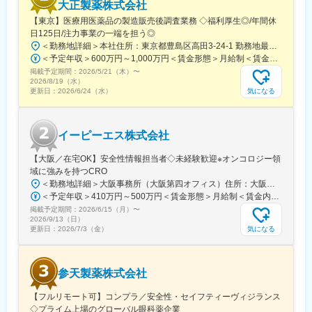
変更の範囲：会社の定める業務
大正製薬株式会社
【東京】医療用医薬品の製造販売後調査業務 ◇福利厚生◎/年間休
日125日/注力事業の一端を担う◎
＜勤務地詳細＞本社住所：東京都豊島区高田3-24-1 勤務地最寄駅：都電荒川線・JR山手線・東西線／学習院下駅・高田馬場駅受動喫煙対策：屋内全面禁煙変更の範囲：会社の定める事業所
＜予定年収＞600万円～1,000万円＜賃金形態＞月給制＜賃金内訳＞月額（基本給）：330,000円～550,000円＜月給＞330,000円～550,000円＜昇給有無＞有＜残業手当＞有＜給与補足＞※年収は前職・経験を考慮のうえ、規定に基づいて決定します。■賞与実績：年2回※但し、業績等の理由により変動賃金はあくまでも目安の金額であり、選考を通じて上下する可能性があります。月給(月額)は固定手当を含めた表記です。
掲載予定期間：
2026/5/21（木）
〜
2026/8/19（水）
気になる
更新日：
2026/6/24（水）
イーピーエス株式会社
【大阪／在宅OK】安全性情報担当者◇未経験歓迎※オンコロジー領
域に強みを持つCRO
＜勤務地詳細＞大阪事務所（大阪第四オフィス）住所：大阪府大阪市中央区安土町1-8-15 野村不動産大阪ビル勤務地最寄駅：堺筋線／堺筋本町駅受動喫煙対策：屋内全面禁煙変更の範囲：会社の定める事業所
＜予定年収＞410万円～500万円＜賃金形態＞月給制＜賃金内訳＞月額（基本給）：223,000円～300,000円その他固定手当/月：30,000円＜月給＞253,000円～330,000円＜昇給有無＞有＜残業手当＞有＜給与補足＞※上記に別途残業代支給となります。・昇給年1回（10月）・賞与年2回（6月・12月/基本給の4.5ヵ月が目安）賃金はあくまでも目安の金額であり、選考を通じて上下する可能性があります。月給(月額)は固定手当を含めた表記です。
掲載予定期間：
2026/6/15（月）
〜
2026/9/13（日）
気になる
更新日：
2026/7/3（金）
参天製薬株式会社
【フルリモート可】コンプラ／安全性・セイフティーヴィジランス
◇プライム上場のグローバル眼科薬企業