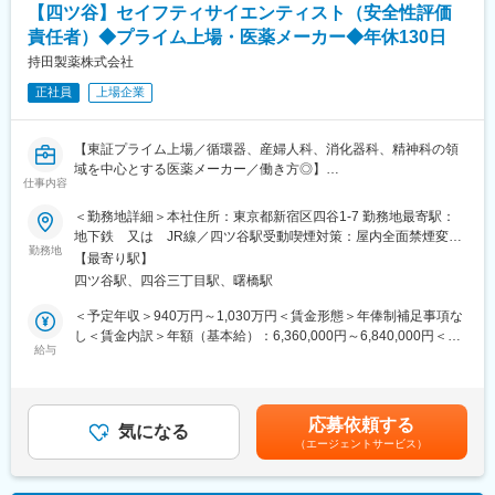
・個別症例等に起因する措置立案
【四ツ谷】セイフティサイエンティスト（安全性評価
・評価症例に関する当局照会対応
責任者）◆プライム上場・医薬メーカー◆年休130日
・CRO、コールセンター、文献調査会社等、外部委託先との交
渉・調整
持田製薬株式会社
・製品承継時における承継元との個別症例の取り扱いに関する交
正社員
上場企業
渉
・海外提携会社によるAudit対応(症例評価関連)
【東証プライム上場／循環器、産婦人科、消化器科、精神科の領
＜集積評価関連業務＞
域を中心とする医薬メーカー／働き方◎】
・自社製品について、定期的な安全性シグナル検出、未知非重篤
仕事内容
副作用定期報告、PMDA照会対応他、集積情報の評価。
■業務概要：
＜勤務地詳細＞本社住所：東京都新宿区四谷1-7 勤務地最寄駅：
・集積情報に起因する措置立案。
セイフティサイエンティストとして、担当製品に関する情報（疾
地下鉄 又は JR線／四ツ谷駅受動喫煙対策：屋内全面禁煙変更
・自社製品(海外提携品)について、PSUR等の集積評価資料のレビ
患、薬剤等）やリスク管理計画を理解した上で、得られた安全性
勤務地
の範囲：会社の定める場所（テレワークを行う場所を含む）
ュー。
【最寄り駅】
データをもとに科学的な観点で主体的に安全性評価を行い、措置
・海外提携会社によるAudit対応(集積評価)
四ツ谷駅、四谷三丁目駅、曙橋駅
を立案、安全性活動についてリードいただきます。
＜予定年収＞940万円～1,030万円＜賃金形態＞年俸制補足事項な
＜その他＞
■業務内容：
し＜賃金内訳＞年額（基本給）：6,360,000円～6,840,000円＜月
・再審査に関する資料作成、適合性調査対応、当局照会事項対応
（1）市販後安全性の課題を抽出し、課題解決のためのリスク対応
給与
額＞530,000円～570,000円（12分割）＜昇給有無＞有＜残業手当
等(応相談)
を予測し、リスク管理計画を策定する。
＞無＜給与補足＞※当社規定により決定いたします。（経験･職歴
・自己点検業務／記録保存業務(応相談)
（2）安全性評価に関わる様々な情報を分析し、科学的な観点での
考慮します）※予定年収はあくまでも目安の金額であり、選考を通
評価を行う。
じて上下する可能性があります。賃金はあくまでも目安の金額で
■組織構成
応募依頼する
（3）社内関係者および国内外の提携会社からの情報収集・意意交
気になる
あり、選考を通じて上下する可能性があります。月給(月額)は固定
安全性情報部長1名(60代)、3名正社員(60代2名、50代1名)、2名
（エージェントサービス）
換を行うとともに、医学専門家の意見を聴取した結果をもとに、
手当を含めた表記です。
業務委託(60代・70代)です。
安全対策を立案し、安全管理責任者へ報告し、承諾を得る。
少数精鋭な組織ですので、風通しが非常によいです。上下関係も
（4）必要な安全性監視活動、リスク最小化策等の安全性活動につ