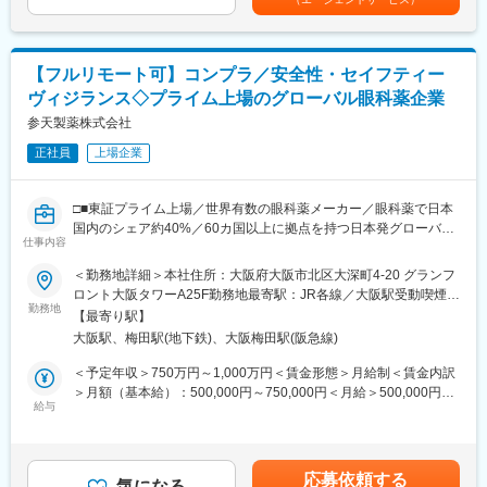
スキルアップが期待できます。
記です。
■働き方：
・これまでに作成経験の無い文書にも、各人の意欲に応じて挑戦
フレックスタイム制度とテレワーク制度を活用した柔軟な働き方
することが可能です。いずれはライティング業務のエキスパート
が可能です。育児と両立しながら業務を行っている社員も多く在
を目指せます。
籍しています。
【フルリモート可】コンプラ／安全性・セイフティー
・ライティング業務の多くはリモートワークでの対応が可能で
現在はプロジェクトなどの状況に応じてリモートワークと出社を
ヴィジランス◇プライム上場のグローバル眼科薬企業
す。所属長の了承のもと、業務状況により、出社か在宅か、各自
うまく使い分けながら、効率の良い働き方を実現しています。
で予定を立て就業することが可能です。
参天製薬株式会社
・製造販売後のメディカルライティング部門として、約40名のラ
変更の範囲：会社の定める業務
正社員
上場企業
イターが在籍しています。その大半がPMSやPV関連の文書（安全
性定期報告書や再審査申請資料）を作成しています。ベテランか
ら若手まで、多くのメンバーが在籍しており、チームで協業しな
□■東証プライム上場／世界有数の眼科薬メーカー／眼科薬で日本
がらライティング業務に従事していただきます。男女比はおよそ2
国内のシェア約40%／60カ国以上に拠点を持つ日本発グローバル
対8と、女性の方が多い職場です。
仕事内容
企業／就業環境◎■□
＜勤務地詳細＞本社住所：大阪府大阪市北区大深町4-20 グランフ
【同社の魅力】
■業務内容：
ロント大阪タワーA25F勤務地最寄駅：JR各線／大阪駅受動喫煙対
■キャリアパス：
新規制の発出や医療業界の動向を常にモニタリングし、グローバ
勤務地
策：屋内全面禁煙変更の範囲：会社の定める事業所（リモートワ
「組織の長としてメンバー育成や事業の成長に貢献する」、「プ
【最寄り駅】
ルでの業務操作手順書の作成・改訂と管理、教育訓練の実施、
ーク含む）
ロフェッショナルとして専門性をとことん突き詰める」、「ビジ
大阪駅、梅田駅(地下鉄)、大阪梅田駅(阪急線)
pharmacovigilance契約締結を含む委受託マネジメント、逸脱への
ネスリーダーとして顧客に付加価値を提供する」等々、個人の経
改善措置、文書管理、事業継続性の確保、規制当局やパートナー
＜予定年収＞750万円～1,000万円＜賃金形態＞月給制＜賃金内訳
験や適性、希望に応じたキャリアパスが用意されています。さら
会社からの査察・監査対応をお任せします。
＞月額（基本給）：500,000円～750,000円＜月給＞500,000円～
に、適材適所・組織活性化を目的に、EPSグループ内の他職種へ
給与
750,000円＜昇給有無＞有＜残業手当＞有＜給与補足＞※経験・能
チャレンジすることが可能で自律的なキャリアチェンジができる
■具体的には：
力等を考慮の上、当社規定により決定します。■賞与：年1回支給
「社内公募」「自己申告」などの制度も整備されております。
◇医薬品・医療機器での安全管理規制を踏まえたSOPの作成・改
■基本給改定：年1回（4月）賃金はあくまでも目安の金額であ
■その他：
訂と管理／教育訓練の実施
り、選考を通じて上下する可能性があります。月給(月額)は固定手
当社の強み：https://www.eps.co.jp/ja/recruit/strength.php
応募依頼する
◇Pharmacovigilance契約締結を含む関連会社の委受託マネジメ
気になる