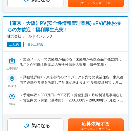
当を含めた表記です。
業務内容について：https://www.eps.co.jp/ja/recruit/service.php
（エージェントサービス）
ント
◇逸脱や不遵守に対する効果的なCAPAの実装
変更の範囲：会社の定める業務
◇国内外新規発出規制の監視とインパクト評価
◇規制当局やパートナー会社からの査察・監査対応
【東京・大阪】PV(安全性情報管理業務) ※PV経験お持
◇文書管理／事業継続性の確保
ちの方歓迎！福利厚生充実！
◇安全性データベース維持管理サポート
株式会社ワールドインテック
■当社の特徴：
正社員
5名以上採用
基本理念「天機に参与する」のもとに、2030年までの長期ビジョ
ンとして「Become A Social Innovator」を掲げ、世界中の技術や
組織・人材をつなぎ「見る」を通じて人々の幸せを実現する
＜製薬メーカーでの経験が積める／未経験から医薬品開発に関わ
Social Innovatorを目指しております。
ることが可能！医薬品の安全性情報の収集・報告業務＞
仕事内容
■評価制度：
■業務内容：
＜勤務地詳細1＞東京都内のプロジェクト先での就業住所：東京都
・各部門における成果を重視するとともに、Santenの従業員とし
同社社員として、内資・外資大手製薬メーカーに常駐し、医薬品
内で通勤や希望を考慮して配属が決まります 受動喫煙対策：屋内
て求められる発揮行動により決定します。
の副作用に関する報告内容の精査、法に従い規制当局へ提出する
勤務地
全面禁煙＜勤務地詳細2＞大阪府内のプロジェクト先住所：希望を
・職種により半年もしくは年間目標を設定し、その進捗と結果を
資料作成などの業務をご担当いただきます。新しい医薬品は安全
考慮して配属します。その他のエリアでの就業希望もご相談可能
中心に評価。個々人の能力も把握し、育成や配置に活用します。
＜予定年収＞380万円～500万円＜賃金形態＞月給制補足事項なし
性や効能を臨床試験(治験)で確認されてから市場へと送り出されま
です。 受動喫煙対策：屋内全面禁煙変更の範囲：会社の定める事
＜賃金内訳＞月額（基本給）：200,000円～280,000円＜月給＞
すが、治験段階では見つからない副作用が発見されることも少な
業所
■当社について：
給与
200,000円～280,000円＜昇給有無＞有＜残業手当＞有＜給与補足
くありません。その安全性に関する情報をまとめ、リスク（副作
Santenは、眼科医療に特化した130年の歴史を持つ製薬企業で
＞※年収は経験能力考慮の上決定します。■昇給：年1回（2月）■
用）や対処方法などを早く医療現場へ伝えていくことが、安全性
す。日本発のグローバル企業として60カ国以上に拠点を持ち、目
賞与：年2回（7月、12月）■決算賞与：年1回（業績による）賃金
情報管理業務担当者の仕事です。
の健康のために様々な革新的な治療法とデジタルソリューション
はあくまでも目安の金額であり、選考を通じて上下する可能性が
応募依頼する
を提供し、世界中の人々の視覚に関わる社会問題に取り組んでい
気になる
あります。月給(月額)は固定手当を含めた表記です。
■詳細な業務内容：
（エージェントサービス）
ます。