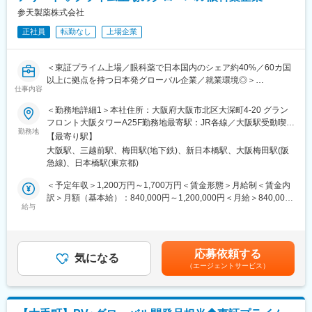
トを決定しますのでご安心ください。
つです。
参天製薬株式会社
正社員
転勤なし
上場企業
■英語について：
変更の範囲：会社の定める業務
当社のPVでは日本人同士のメール・チャットでも英語を多用する
他、社内のDirectorや各ProjectのGlobal Leadの方と電話等で
＜東証プライム上場／眼科薬で日本国内のシェア約40%／60カ国
Communicationを取ることになります。
以上に拠点を持つ日本発グローバル企業／就業環境◎＞
仕事内容
＜充実した英語サポート＆英語教育＞
■業務内容：
自社内に英語教室があり専任の講師を抱えております。
＜勤務地詳細1＞本社住所：大阪府大阪市北区大深町4-20 グラン
・自社製品(医薬品及び医療機器)の安全性に関わる事項について、
中途入社者もTeamsを利用したビジネス英語教室へ参加いただけ
フロント大阪タワーA25F勤務地最寄駅：JR各線／大阪駅受動喫煙
開発相及び市販後におけるカンパニーポジションを構築
勤務地
ます。
対策：屋内全面禁煙＜勤務地詳細2＞東京オフィス住所：東京都中
【最寄り駅】
・安全監視活動を効果的に実施するために、メディカルエバリュ
また、通訳・翻訳者の英語サポートチームによる英語サポートを
央区日本橋室町1丁目13番7号 PMO日本橋室町ビル6F勤務地最寄
大阪駅、三越前駅、梅田駅(地下鉄)、新日本橋駅、大阪梅田駅(阪
エーション、コンプライアンス、オペレーションの各機能と連携
受けることも可能です。
駅：東京メトロ銀座線・半蔵門線／三越前駅受動喫煙対策：屋内
急線)、日本橋駅(東京都)
・様々な研究データを活用して医薬品・医療機器の安全性・有効
全面禁煙変更の範囲：会社の定める事業所（リモートワーク含
性を分析する薬剤疫学的アプローチにより、開発相及び市販後の
■就業環境：
む）
＜予定年収＞1,200万円～1,700万円＜賃金形態＞月給制＜賃金内
自社製品のベネフィット
同社は社員同士互いを尊重し、個性を大切にする社風がありま
訳＞月額（基本給）：840,000円～1,200,000円＜月給＞840,000
・リスクバランスを評価 等
給与
す。社内にはリフレッシュスペースもあり、休憩時間にリラック
円～1,200,000円＜昇給有無＞有＜残業手当＞有＜給与補足＞※経
スしたり卓球台を利用したり、同僚とのコミュニケーションの場
験・能力等を考慮の上、当社規定により決定します。■賞与：年1
＜部門紹介＞
にもなっております。さらに、社内イベントや社員の自主的なス
回支給■基本給改定：年1回（4月）賃金はあくまでも目安の金額
当ファーマコエピデミオロジーグループは、地域横断型の安全性
ポーツサークル活動も盛んで、ファミリーのような雰囲気も特徴
であり、選考を通じて上下する可能性があります。月給(月額)は固
応募依頼する
監視部門です。全世界に展開する参天製品や治験品の安全性を戦
気になる
です。
定手当を含めた表記です。
（エージェントサービス）
略的に監視する役割を果たしています。
＜業務の特徴＞
■教育、福利厚生充実：
People centricityのマインドセットの下、当部門が保有する豊富な
同社はスタッフのトレーニングにも力を入れており、職務上の知
安全性・有効性データを活用し、規制対応を越えて、医療現場の
識やスキルのほか、人間としての成長を目指す心の姿勢を育みま