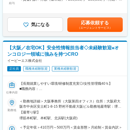
に関する省令】の改正に伴い、2001年から実施が義務づけられて
・グローバルPVプロジェクトへの参画
給与
200,000円～280,000円＜昇給有無＞有＜残業手当＞有＜給与補足
おり患者様の安全を守る大切な業務です。
・海外クライアント・規制当局との英語/中国語でのコミュニケー
＞※年収は経験能力考慮の上決定します。■昇給：年1回（2月）■
ション
賞与：年2回（7月、12月）■決算賞与：年1回（業績による）記載
PMSモニターという業務を通じて患者様の安全を守る、社会貢献
※海外クライアント・本社・規制当局との対応が発生します。
金額は選考を通じて上下する可能性があります。月給(月額)は固定
性の高い業務にチャレンジしませんか？
応募依頼する
気になる
手当を含みます。
■具体的な業務内容：PMSモニターの一連の業務をお任せしま
（エージェントサービス）
■当社の魅力
す。
薬が市場に出る前の「本当に効くか・安全か」を確かめる試験
・医療機関訪問
を、画像診断を使って支援している会社です。医療画像を専門的
・施設選定、調査依頼
に解析し、薬の効き目を客観的な数字で示し、新薬開発の成功を
【大阪／在宅OK】安全性情報担当者◇未経験歓迎※オ
・契約手続き
裏側から支えています。
・症例登録促進
ンコロジー領域に強みを持つCRO
日本でいち早くこの画像診断の分野に特化したパイオニアであ
・EDC入力促進
イーピーエス株式会社
り、多くの製薬会社や大学病院と長年取引をしています。安定性
・調査票の回収
と専門性の高さで優位な地位を築いています。
・再調査依頼
正社員
職種未経験歓迎
業種未経験歓迎
・終了報告
変更の範囲：会社の定める業務
【長期就業しやすい環境/研修制度充実◎/女性管理職40％】
■職務内容：
仕事内容
安全性情報管理業務全般全般をご担当頂きます。
■派遣先について：
未経験の方でもしっかりと教育致します。将来的にチームのマネ
現在の配属先としては東京23区内の製薬メーカーがほぼ100％で
＜勤務地詳細＞大阪事務所（大阪第四オフィス）住所：大阪府大
ジメントをお任せする予定です。
す。（稀にCROの配属もあります）
阪市中央区安土町1-8-15 野村不動産大阪ビル勤務地最寄駅：堺筋
■同社の特徴・魅力：
勤務地
線／堺筋本町駅受動喫煙対策：屋内全面禁煙変更の範囲：会社の
【最寄り駅】
・国内における治験・製造販売後安全性情報・文献学会の一次評
【製薬メーカーへの常駐により高い専門性を得られる】安全性情
定める事業所
堺筋本町駅、本町駅、北浜駅(大阪府)
価
報管理部門では、国内外の大手製薬メーカーの治験や市販後業務
・国内症例のモニター、MRへの再調査指示業務サポート
に携わっています。製薬会社の一員として製薬から育薬に至る全
＜予定年収＞410万円～500万円＜賃金形態＞月給制＜賃金内訳＞