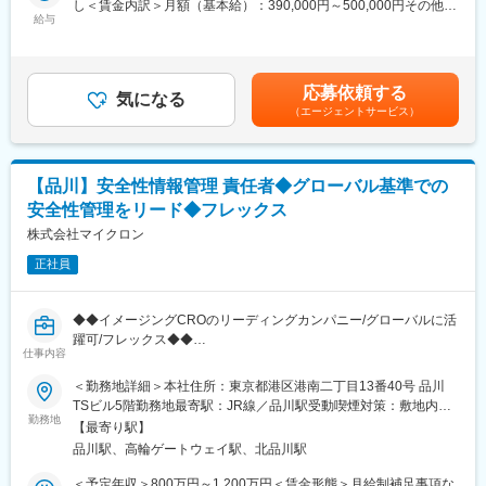
し＜賃金内訳＞月額（基本給）：390,000円～500,000円その他固
・感染症定期報告のための学会文献・ホームページのモニタリン
給与
定手当/月：102,000円＜月給＞492,000円～602,000円＜昇給有無
グ、
＞有＜残業手当＞無＜給与補足＞※給与詳細は経験・能力・資格な
感染症定期報告書（案）作成
どを考慮の上、当社規則に則して決定します。■昇給：年1回（10
・安全性定期報告、PSUR・PBRER案作成
月）■賞与： 年3回（夏季賞与6月・冬季賞与12月・決算賞与10
応募依頼する
・安全性情報管理業務全般のコンサルテーション並びにその他関
気になる
月）賃金はあくまでも目安の金額であり、選考を通じて上下する
（エージェントサービス）
連業務全般等
可能性があります。月給(月額)は固定手当を含めた表記です。
※2026年10月1日付で事業再編および承継会社の商号変更を予定し
ており、本求人は新会社（株式会社 EPデータウィーブ）へ承継さ
【品川】安全性情報管理 責任者◆グローバル基準での
れます。
安全性管理をリード◆フレックス
詳細：https://www.eps.co.jp/ja/pdf/20260630114451.pdf
株式会社マイクロン
■同社でのキャリアパス、スキルアップ
正社員
・今まではCROへの委託がなかった年次報告、【RMP、
PBRER】等の受託も増えているため、経験の幅を広げかつ市場価
値を高めることができます。
◆◆イメージングCROのリーディングカンパニー/グローバルに活
・スキルアップのため、社内研修にて、各種法律・省令の改正ポ
躍可/フレックス◆◆
イント確認はもちろん、疫学・薬剤疫学の基本、E2B（R3）対応
仕事内容
■概要
総復習、医療情報データベースと再審査への利用などもありま
マイクロンは、イメージングCROとして国内トップクラスの実績
＜勤務地詳細＞本社住所：東京都港区港南二丁目13番40号 品川
す。
を築き、画像解析・読影における高度な専門性で多くのクライア
TSビル5階勤務地最寄駅：JR線／品川駅受動喫煙対策：敷地内全
・医学基礎知識の底上げとして、循環器系、呼吸器系、神経系な
ントから信頼を得ています。
勤務地
面禁煙変更の範囲：会社の定める事業所
ど【領域毎に10種以上の研修】があります。
【最寄り駅】
安全性情報管理（PV）体制の拡充のため、グローバル基準での安
■就業環境
品川駅、高輪ゲートウェイ駅、北品川駅
全性管理をリードいただける責任者を募集します。グローバルPV
会社方針として週４リモート・週１出社のハイブリッド体制をと
体制の構築・運営を担う重要ポジションです。
＜予定年収＞800万円～1,200万円＜賃金形態＞月給制補足事項な