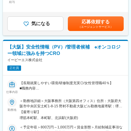
携先を含む）
給与
324,000円～584,000円＜昇給有無＞有＜残業手当＞有＜給与補足
＞※給与詳細は経験・スキルにより応相談、当社規定により決定■
■福利厚生充実の働きやすい環境：
季節賞与：年2回（6月・12月※非管理職の場合のみ）■業績賞与：
・就業時間は9:00-17:45（所定労働時間7時間45分） 、年間休日
年1回（翌年支給）賃金はあくまでも目安の金額であり、選考を通
応募依頼する
125日とワークライフバランスを整えながら働くことができる環
気になる
じて上下する可能性があります。月給(月額)は固定手当を含めた表
（エージェントサービス）
境です。
記です。
・社員が長期就業をしやすいように、独自の福利厚生制度が充実
しています。ワークライフバランスをもって働けるよう会社が積
極的に取り組んでいます。
【大阪】安全性情報（PV）/管理者候補 ※オンコロジ
└積立有給休暇制度：有効期間が満了した年次有給休暇を、体調
ー領域に強みを持つCRO
不良、短期疾病などのため連続して4日以上休む時に使えます。
└長期休業所得補償制度：傷病による休業期間中、会社からの給
イーピーエス株式会社
与支給がなくなった後も、生活に大きな影響を及ぼさないよう一
正社員
定収入の補償を行います。
変更の範囲：会社の定める業務
【長期就業しやすい環境/研修制度充実◎/女性管理職40％】
■職務内容
仕事内容
・国内における治験・製造販売後安全性情報・文献学会の一次評
価
＜勤務地詳細＞大阪事務所（大阪第四オフィス）住所：大阪府大
・国内症例のモニター、MRへの再調査指示業務サポート
阪市中央区安土町1-8-15 野村不動産大阪ビル勤務地最寄駅：堺筋
・CIOMS・Med Watchフォームや文献学会情報等による
勤務地
線／堺筋本町駅受動喫煙対策：屋内全面禁煙変更の範囲：会社の
【最寄り駅】
海外（英語）安全性情報の一次評価・和訳
定める事業所
堺筋本町駅、本町駅、北浜駅(大阪府)
・英語訳（CIOMS・Med Watch・Annual report等作成）業務
・PMDAへの(医薬品)副作用・感染症等報告書・研究報告・
＜予定年収＞800万円～1,000万円＜賃金形態＞月給制補足事項な
措置報告・不具合報告書（案）の作成およびSGML化