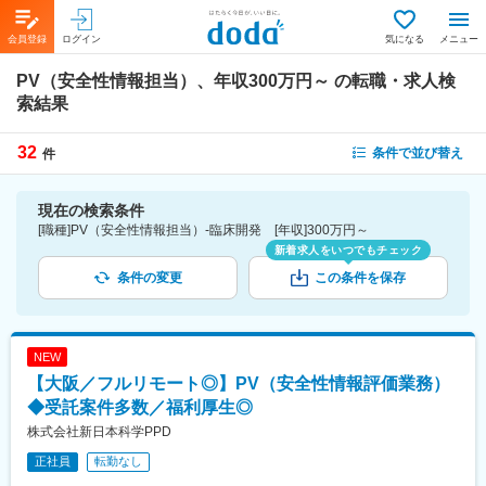
会員登録
ログイン
気になる
メニュー
PV（安全性情報担当）、年収300万円～
の転職・求人検
索結果
32
条件で並び替え
件
現在の検索条件
[職種]PV（安全性情報担当）-臨床開発 [年収]300万円～
新着求人をいつでもチェック
条件の変更
この条件を保存
NEW
【大阪／フルリモート◎】PV（安全性情報評価業務）
◆受託案件多数／福利厚生◎
株式会社新日本科学PPD
正社員
転勤なし