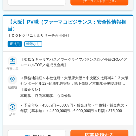
（エージェントサービス）
・プロジェクト会議やクライアントミーティングへの参加
資格手当（TOEIC700点取得で15,000円/月など）、地域手当＋住
・業務改善活動への参画およびプロセス最適化の推進
宅補助、引越支度金に加え、敷金礼金＋引越費用の会社負担、年2
使用するシステムArgus
回の帰省旅費往復分全額負担、時間外手当100％支給、勤続3年か
ら出る退職金、年間休日122日＋有給休暇、交流会でもある研究
【大阪】PV職（ファーマコビジランス：安全性情報担
者会やエリア会、技術研修も十分に揃えています。
当）
■働き方：パフォーマンスが安定した後、在宅勤務やフレックス勤
務の利用可能
ＩＣＯＮクリニカルリサーチ合同会社
変更の範囲：会社の定める業務
・週３出社、週２在宅
正社員
転勤なし
・フレックス勤務可能
・転勤なしのため、腰を据えて働くことが可能です。
【柔軟なキャリアパス／ワークライフバランス◎／外資CRO／グ
■当社の特徴：
ローバルTOP／急成長企業】
・外資系企業ではありますが、チームワークを重視する社風で
仕事内容
ファーマコビジランス部門にて、外資系クライアントのPV業務に
す。風通しが良くコミュニケーションも柔和な方が多い印象で
従事いただきます。
＜勤務地詳細＞本社住所：大阪府大阪市中央区久太郎町4-1-3 大阪
す。
■仕事内容：
センタービル12F勤務地最寄駅：地下鉄線／本町駅受動喫煙対
・請け負っている試験のうちグローバル試験の割合が多く、領域
・医薬品・医療機器の安全性情報の受付、評価、処理
勤務地
策：屋内全面禁煙変更の範囲：会社の定める事業所
としてもオンコロジーなど多様な疾患のPJTを請け負っていま
【最寄り駅】
・文献調査を通じた安全性情報の収集・レビュー
す。
本町駅、堺筋本町駅、心斎橋駅
・医療情報問い合わせへの対応および有害事象のフォローアップ
・自社開発のバーチャル治験システム「MHP（Mobile Health
実施
＜予定年収＞450万円～600万円＜賃金形態＞年俸制＜賃金内訳＞
Platform）」を有しています。
・安全性データの??・管理・品質確認
年額（基本給）：4,500,000円～6,000,000円＜月額＞375,000円
・2023年12月31日をもって、株式会社アイコン・ジャパン、
・臨床試験および市販後製品に関する安全性評価業務
給与
～500,000円（12分割）＜昇給有無＞有＜残業手当＞有＜給与補
PRAヘルスサイエンス株式会社、PRA開発センター株式会社の3
・PSMF、RMP、PBRERなどの関連文書作成支援・治験実施施
足＞※年収は前職の経験を考慮の上、規定により決定します■昇
社を1社に統合し、「ICONクリニカルリサーチ合同会社」（旧・
設、ス
給：原則年1回賃金はあくまでも目安の金額であり、選考を通じて
PRAヘルスサイエンス株式会社）がICONグループ唯一の日本法人
ポンサー、社内関連部門との連携・調整
上下する可能性があります。月給(月額)は固定手当を含めた表記で
として事業を進めています。
応募依頼する