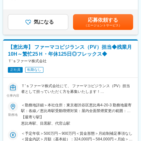
額＞530,000円～570,000円（12分割）＜昇給有無＞有＜残業手当
り上げを維持しています。
を予測し、リスク管理計画を策定する。
＞無＜給与補足＞※当社規定により決定いたします。（経験･職歴
自己資本比率も高く経営は極めて安定しており、今後も新規開拓
（2）安全性評価に関わる様々な情報を分析し、科学的な観点での
考慮します）※予定年収はあくまでも目安の金額であり、選考を通
により事業拡大を目指しています。全社平均残業は多くとも月3時
評価を行う。
じて上下する可能性があります。賃金はあくまでも目安の金額で
間以下、平均勤続年数は15年以上と定着率も抜群です。
応募依頼する
（3）社内関係者および国内外の提携会社からの情報収集・意意交
気になる
あり、選考を通じて上下する可能性があります。月給(月額)は固定
（エージェントサービス）
換を行うとともに、医学専門家の意見を聴取した結果をもとに、
手当を含めた表記です。
変更の範囲：会社の定める業務
安全対策を立案し、安全管理責任者へ報告し、承諾を得る。
（4）必要な安全性監視活動、リスク最小化策等の安全性活動につ
いて、実行されるようリードする。
【恵比寿】 ファーマコビジランス（PV）担当◆残業月
10H～繁忙25Ｈ・年休125日◎フレックス◆
■組織構成：
安全管理室（30名）
Ｔ’ｓファーマ株式会社
正社員
転勤なし
■当社の魅力：
当社は1913年に東京・本郷で「独創研究」の考えのもとに創業
し、循環器、産婦人科、消化器科、精神科の領域を中心として医
Ｔ’ｓファーマ株式会社にて、 ファーマコビジランス（PV）担当
薬メーカーです。医薬だけでなく、知見を活かし、皮膚科学に基
者として担っていただく方を募集いたします！
づいて、敏感肌にやさしいスキンケア製品も開発しています。研
仕事内容
究開発費は売上の11％を定期的に投資し、自社開発のみならず積
■業務内容：
＜勤務地詳細＞本社住所：東京都渋谷区恵比寿4-20-3 勤務地最寄
極的に外部と共同開発や創薬研究を行っており、新製品開発に意
・GVP／GPSP（症例に基づいた）業務手順書の作成、運用、管
駅：各線／恵比寿駅受動喫煙対策：屋内全面禁煙変更の範囲：会
欲的です。ますます高まる健康に対する関心と医療への期待に応
理、改訂（T‘sファーマに基づいたSOPの作成）
勤務地
社の定める事業所
えられるよう、同社は環境変化に対応しながら着実に成長し続
【最寄り駅】
・GVP／GPSP自己点検、教育訓練
け、長期的にはグローバルにも存在価値を認められるスペシャリ
恵比寿駅、目黒駅、代官山駅
・海外の業務提携会社（TEVA）からのPV監査対応および当局か
ティファーマを目指していき
らの査察対応
＜予定年収＞500万円～900万円＜賃金形態＞月給制補足事項なし
・ファーマコビジランス契約の締結・維持・管理（海外の業務提
＜賃金内訳＞月額（基本給）：324,000円～584,000円＜月給＞
変更の範囲：会社の定める業務