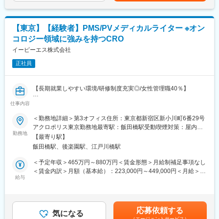
■働き方：
関する支援（日本の規制に関する説明、SOP作成支援等）
フレックスタイム制度とテレワーク制度を活用した柔軟な働き方
◇部門マネジメント
が可能です。育児と両立しながら業務を行っている社員も多く在
ご経験に応じて、管理職ポジションとして部の運営をお任せする
籍しています。
【東京】【経験者】PMS/PVメディカルライター ※オン
可能性もございます。
現在はプロジェクトなどの状況に応じてリモートワークと出社を
コロジー領域に強みを持つCRO
うまく使い分けながら、効率の良い働き方を実現しています。
■CMIC PVの特徴
イーピーエス株式会社
シミックでは、開発段階から審査、市販後、再審査に至るまでの
変更の範囲：会社の定める業務
正社員
医薬品のライフサイクル全般に渡るリスクマネジメント業務に携
わることができます。PV業務の本質を深く理解し、高品質なアウ
トプットや、高い提案力を実現しています。
【長期就業しやすい環境/研修制度充実◎/女性管理職40％】
定型作業はRPAやAIの導入による業務効率化を積極的に進めてい
ます。
仕事内容
■業務内容：
◇プロジェクト実績
製薬企業が作成する以下のPMS・PV関連文書の作成支援業務、並
＜勤務地詳細＞第3オフィス住所：東京都新宿区新小川町6番29号
・個別症例報告処理支援
びにその関連業務をお任せいたします。
アクロポリス東京勤務地最寄駅：飯田橋駅受動喫煙対策：屋内全
・医薬品治験包括契約PV業務（ICCC含む）
・製造販売後調査実施計画書（案）、実施要項（案）
勤務地
面禁煙変更の範囲：会社の定める事業所（リモートワーク含む）
・PV Writing（安全性定期報告／再審査申請書類／DSUR／「使用
【最寄り駅】
・安全性定期報告書（案）※
上の注意」の解説書）
飯田橋駅、後楽園駅、江戸川橋駅
・調査結果報告書（案）
・医療機器関連PV業務（治験包括／ICCC／市販後）
・再審査申請資料（案）※
＜予定年収＞465万円～880万円＜賃金形態＞月給制補足事項なし
・再生医療等製品関連PV業務
・PBRER、DSUR、未知非重篤副作用定期報告（案）等
＜賃金内訳＞月額（基本給）：223,000円～449,000円＜月給＞
・PV業務に関するコンサルティング
※PMS関連パート及びPV関連パートを含む全パート
給与
223,000円～449,000円＜昇給有無＞有＜残業手当＞有＜給与補足
・ARGUSjマルチテナントレンタルサービス
＞※上記年収はあくまで目安であり、経験・能力・資格等考慮し、
内資・外資系、メガファーマからベンチャー企業、アカデミアま
■当ポジションの特徴：
同社規程に則して決定します。■昇給：年1回（10月）■賞与：年2
で多くのクライアントを支援しています（※2024年実績 78社、
・製薬企業等で培ったご経験を活かし、落ち着いた環境で業務に
回（6月・12月）賃金はあくまでも目安の金額であり、選考を通
最長クライアント14年以上）
応募依頼する
専念することが可能です。今まで以上に専門性を高めることや、
気になる
じて上下する可能性があります。月給(月額)は固定手当を含めた表
（エージェントサービス）