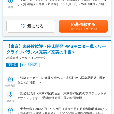
っております。
し＜賃金内訳＞月額（基本給）：500,000円～750,000円＜月給＞
■組織構成：部署は100名以上の組織で平均年齢は35歳です。男
■ポジションの魅力
給与
500,000円～750,000円＜昇給有無＞有＜残業手当＞無＜給与補足
性：女性＝3：7で女性が多いため、産休育休に入る方も定期的に
◎グローバルPV体制をゼロから構築・拡大できるやりがい
＞※経験・スキル考慮の上決定します。【賞与】年2回（業績連
いますが、復職されて同社で長くキャリアを築いています。チー
◎タイガメッドグループのネットワークを活かした国際的な経験
動）【昇給】年1回※マネジメント手当あり賃金はあくまでも目安
ムワークを重視しており、業務が立て込んでしまったり、突発休
◎責任者として裁量を持ち組織づくりに携われる
の金額であり、選考を通じて上下する可能性があります。月給(月
などで代理対応が必要なときも協力しあう風土があります。
応募依頼する
◎最新のPV規制・技術に触れながらキャリアアップ
気になる
額)は固定手当を含めた表記です。
■研修制度
（エージェントサービス）
実践的な階層別研修や職種別研修、全社共有専門研修など、社員
■募集背景
一人ひとりの背景やニーズに対応し誰もが成長できる多種多様な
AI画像診断やバイオマーカー解析など先端技術の追求を進める
カリキュラムを用意しています。
中、タイガメッド本社との連携強化によりグローバル治験案件が
【東京】未経験歓迎・臨床開発 PMSモニター職＜ワー
急増しており、体制強化のため募集しています。
変更の範囲：会社の定める業務
クライフバランス充実／充実の手当＞
■業務内容
株式会社ワールドインテック
【安全性情報管理業務】
正社員
5名以上採用
・治験・市販後における有害事象・副作用情報の収集、評価、報
告
・国内外規制当局（PMDA、FDA、EMA等）への安全性報告対応
＜製薬メーカーでの経験が積める／未経験から医薬品開発に関わ
・安全性データベースの管理・運用
ることが可能！＞
・CIOMS、MedWatch、E2B(R3)等の各種報告書作成・提出
仕事内容
■業務内容：
【マネジメント業務】
PMSモニターの仕事には、新薬投与後の患者の状態を6ヶ月間に
＜勤務地詳細＞東京23区内住所：東京都23区内のプロジェクトを
・PVチーム統括、メンバー育成・教育
渡って調査する【市販直後調査】があります。
アサインします。 受動喫煙対策：屋内全面禁煙
・SOP策定・改訂、業務プロセス最適化
市販直後調査は、対象の医薬品を扱う全ての医療機関で実施され
勤務地
・品質管理、監査対応
るもので、
【グローバル対応】
＜予定年収＞380万円～500万円＜賃金形態＞月給制補足事項なし
この市販後調査は、薬事法における【医薬品の市販後調査の基準
・タイガメッド本社・海外拠点との安全性情報の共有・連携
＜賃金内訳＞月額（基本給）：200,000円～280,000円＜月給＞