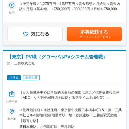
・製品開発および規制当局への申請に向けた安全性戦略の策定、
＜予定年収＞1,275万円～1,537万円＜賃金形態＞月給制＜賃金内
性、希望に応じたキャリアパスが用意されています。更に、適材
ベネフィット・リスク評価の監督、ならびに治験薬および市販薬
訳＞月額（基本給）：750,000円～900,000円＜月給＞750,000円
適所・組織活性化を目的に、EPSグループ内の他職種へチャレン
のリスク管理戦略の策定いただきます。
給与
～900,000円＜昇給有無＞有＜残業手当＞有＜給与補足＞※年収は
ジすることが可能で自律的なキャリアチェンジができる社内公募
・シグナル検出、安全性文書、コアデータシート、集計報告書、
個人の年齢、能力、経験、ご担当いただく業務等を踏まえ、検討
や自己申告等の制度も整備されております。
およびファーマコビジランス資料に対して医学的専門知識を提供
させていただきます。 ※ 住宅補助（エリアや条件により補助額が
し、また開発および市販後活動全般にわたって、安全性情報を提
異なる）：78,000円（東京・独身・最大）116,000円（東京・3人
■働く人たち・働き方：
応募依頼する
供いただきます。
気になる
以下・最大額）、143,000円（東京、4人以上・最大額）賃金はあ
年齢分布：20代24.6％/30代35.5％/40代26.3%/50代11.0％/60代
（エージェントサービス）
・社内外の会議において、ファーマコヴィジランス部門を代表し
くまでも目安の金額であり、選考を通じて上下する可能性があり
～2.7%
て出席いただきます
ます。月給(月額)は固定手当を含めた表記です。
有給取得日数：16.39日/育休取得者数：224名/男性育休取得率：
・規制に関する知識をもとに、必要に応じて研修を実施いただき
61.7%
ます
【東京】PV職（グローバルPVシステム管理職）
変更の範囲：会社の定める業務
第一三共株式会社
■ポジションの魅力
◇日本だけでなく、各国の医療環境・規制・安全性情報を踏まえ
ながら、グローバル視点で患者安全に関わります
正社員
上場企業
◇医学的専門性を活かしながら、安全性シグナル評価、Benefit-
Risk Assessment、RMP、当局対応など、幅広い意思決定に関与
できます。
【がん領域を中心に革新的医薬品の創出に注力／抗体薬物複合体
◇開発から市販後まで製品ライフサイクル全体に関わり、患者さ
（ADC）など最先端技術を駆使するプライム上場企業】
んへの価値最大化に貢献できる
仕事内容
◇Medical、Clinical、Regulatory、PV Operationsなど多様な専門
■業務内容：
＜勤務地詳細＞本社住所：東京都中央区日本橋本町3-5-1 第一三共
家と協働し、クロスファンクショナルに働くことが可能です。
・グローバル安全性データベースおよび周辺システム・ツールの
本社ビルA館B館勤務地最寄駅：地下鉄銀座線／三越前駅受動喫煙
◇グローバル化やDXなど、変化の大きい環境の中で、新しいPV
運用管理業務
勤務地
対策：屋内全面禁煙変更の範囲：会社の定める事業所
のあり方を形作る経験ができます
【最寄り駅】
・グローバルでの新規システム・ツールの導入業務
◇「患者様にとって本当に望ましい安全対策とは何か」を、多様
新日本橋駅、小伝馬町駅、三越前駅
・グローバルでのシステム・ツール管理チーム調整業務