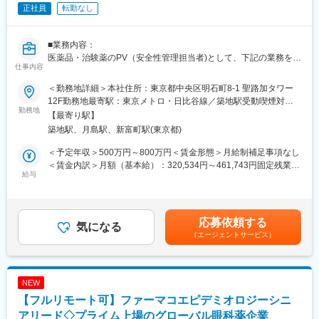
正社員
転勤なし
■英語について：
当社のPVでは日本人同士のメール・チャットでも英語を多用する
他、社内のDirectorや各ProjectのGlobal Leadの方と電話等で
■業務内容：
Communicationを取ることになります。
医薬品・治験薬のPV（安全性管理担当者)として、下記の業務を行
仕事内容
なって頂きます。
＜充実した英語サポート＆英語教育＞
自社内に英語教室があり専任の講師を抱えております。
＜勤務地詳細＞本社住所：東京都中央区明石町8-1 聖路加タワー
＜具体的な業務内容＞
中途入社者もTeamsを利用したビジネス英語教室へ参加いただけ
12F勤務地最寄駅：東京メトロ・日比谷線／築地駅受動喫煙対
・主にグローバル治験の安全性情報業務
勤務地
ます。
策：屋内全面禁煙変更の範囲：会社の定める事業所（リモートワ
【最寄り駅】
・治験薬・市販薬の安全性情報管理業務
また、通訳・翻訳者の英語サポートチームによる英語サポートを
ーク含む）
築地駅、月島駅、新富町駅(東京都)
・安全性情報（グローバル、ローカル案件）の評価
受けることも可能です。
・安全性情報の入力、当局報告書（案）の作成
＜予定年収＞500万円～800万円＜賃金形態＞月給制補足事項なし
・PV関連ドキュメントの作成
■就業環境：
＜賃金内訳＞月額（基本給）：320,534円～461,743円固定残業手
・クライアント対応
給与
同社は社員同士互いを尊重し、個性を大切にする社風がありま
当/月：49,466円～71,257円（固定残業時間20時間0分/月）超過し
す。社内にはリフレッシュスペースもあり、休憩時間にリラック
た時間外労働の残業手当は追加支給＜月給＞370,000円～533,000
■本ポジションの魅力：
スしたり卓球台を利用したり、同僚とのコミュニケーションの場
円（一律手当を含む）＜昇給有無＞有＜残業手当＞有＜給与補足
・経験が豊富なPV経験者が多く在籍しております。当社のPV部門
にもなっております。さらに、社内イベントや社員の自主的なス
＞※年収は賞与を含む目安の金額となっており、経験・能力・前職
応募依頼する
は、チームワークを重視してプロジェクトに取り組んでおります
気になる
ポーツサークル活動も盛んで、ファミリーのような雰囲気も特徴
給与を考慮し、相談の上決定致します。※毎年3月末に業績に応じ
（エージェントサービス）
ので、安心して働いていただける環境です。
です。
て業績賞与の支給があります。賃金はあくまでも目安の金額であ
・受託案件も多数あり、長期的に安定して業務に取り組むことが
り、選考を通じて上下する可能性があります。月給(月額)は固定手
可能です。
■教育、福利厚生充実：
当を含めた表記です。
・治験・市販後両方の案件があり、経験の幅を広げることができ
同社はスタッフのトレーニングにも力を入れており、職務上の知
NEW
ます。Global PPDの案件を取り扱うことが多い為、外資系のクラ
識やスキルのほか、人間としての成長を目指す心の姿勢を育みま
【フルリモート可】ファーマコエピデミオロジーシニ
イアントが多いですが、内資企業のプロジェクトもご用意してお
す。同時にPPDのカリキュラム導入や外国人トレーナーの配置を
ります。個々人のスキル・ご経験にあわせて担当するプロジェク
アリード◇プライム上場のグローバル眼科薬企業
通じてグローバルに対応できる人材を輩出できることが特徴の一