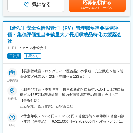
月・12月／昨年度実績4.5ヶ月）■その他固定手当＝住宅手当賃金
として事業を進めています。
応募依頼する
◎文献・外部情報等からの副作用情報の収集、一次評価、管理
気になる
はあくまでも目安の金額であり、選考を通じて上下する可能性が
（エージェントサービス）
◎安全性情報に関する当局報告書（案）の作成
あります。月給(月額)は固定手当を含めた表記です。
変更の範囲：会社の定める業務
◎PMDAへの報告・提出代行業務
◎治験依頼者、医療機関、社内関連部門との調整・コミュニケー
ション
【新宿】安全性情報管理（PV）管理職候補◆症例評
価・集積評価担当◆裁量大／長期収載品特化の製薬会
＜経験・意欲に応じて＞
社
◎業務フロー改善、標準化
◎若手スタッフの指導・育成
ＬＴＬファーマ株式会社
◎部門運営に関わる業務
正社員
転勤なし
■当社について：
・1989年設立。医薬品・医療機器・再生医療等製品の臨床開発支
【長期収載品（ロングライフ医薬品）の承継・安定供給を担う製
援の会社です。
薬企業／残業10～20h／年間休日123日】
・中規模のCROですが、臨床開発に関するフルサービスを提供で
仕事内容
きる体制を整えているのが特徴です。
患者様に長年使用されている医薬品を継続してお届けするために
・バイオベンチャーとの資本提携を積極的に行い、総合的な医薬
＜勤務地詳細＞本社住所：東京都新宿区西新宿6-10-1 日土地西新
は、安全性情報の適切な収集・評価・管理が不可欠です。
品開発コンサルティング事業を進めています。
宿ビル13F受動喫煙対策：屋内全面禁煙変更の範囲：会社の定め
本ポジションでは、症例評価や集積評価を中心に、製品承継時に
勤務地
・国内中心に展開しています。（グローバル治験の実績は直近ほ
る事業所（リモートワーク含む）
【最寄り駅】
おける承継元との個別症例の取り扱いなど安全性情報移管・運用
ぼ無）
西新宿駅、都庁前駅、新宿西口駅
構築にも携わることができます。
少数精鋭組織のため、一人ひとりの裁量が大きく、幅広いPV業務
変更の範囲：会社の定める業務
＜予定年収＞788万円～1,182万円＜賃金形態＞年俸制＜賃金内訳
経験を積みながら、マネージャーとして経営に近い立場で事業運
＞年額（基本給）：6,521,000円～9,782,000円＜月額＞543,416
営に貢献いただける環境です。
給与
円～815,166円（12分割）＜昇給有無＞有＜残業手当＞無＜給与
補足＞インセンティブ1,359,000～2,038,000円が含まれます。＜