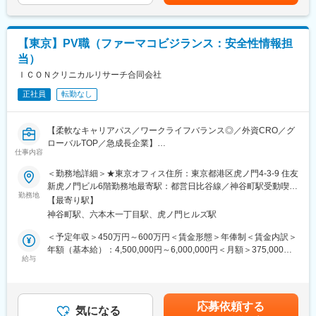
有害事象・副作用情報の収集および評価・収集（市販直後調査・
市販後調査・薬剤疫学研究・自発報告 etc.）、薬剤との因果関
変更の範囲：会社の定める業務
係・重篤性の判断・添付文書からの既知、未知の評価・集積評価
【東京】PV職（ファーマコビジランス：安全性情報担
（収集した個々の有害事象を集積し、リスク発生の有無を医学
的、科学的に検討する）・PMDA（独立行政法人医薬品医療機器
当）
総合機構）へ報告、リスク最小化計画の立案・実施（添付文書へ
ＩＣＯＮクリニカルリサーチ合同会社
の記載 etc.）、薬剤の安全性検討事項の特定、安全性監視計画の
立案
正社員
転勤なし
■配属先について：
【柔軟なキャリアパス／ワークライフバランス◎／外資CRO／グ
現在の配属先としては製薬メーカーがほぼ100％です。（稀に医
ローバルTOP／急成長企業】
療機器メーカーへの配属もあります）
仕事内容
ファーマコビジランス部門にて、外資系クライアントのPV業務に
従事いただきます。
■同社の特徴・魅力：
＜勤務地詳細＞★東京オフィス住所：東京都港区虎ノ門4-3-9 住友
■仕事内容：
【製薬メーカーへの常駐により高い専門性を得られる】
新虎ノ門ビル6階勤務地最寄駅：都営日比谷線／神谷町駅受動喫煙
・医薬品・医療機器の安全性情報の受付、評価、処理
安全性情報管理部門では、国内外の大手製薬メーカーの治験や市
勤務地
対策：屋内全面禁煙変更の範囲：会社の定める事業所
【最寄り駅】
・文献調査を通じた安全性情報の収集・レビュー
販後業務に携わっています。製薬会社の一員として製薬から育薬
神谷町駅、六本木一丁目駅、虎ノ門ヒルズ駅
・医療情報問い合わせへの対応および有害事象のフォローアップ
に至る全体を把握することが出来るので、様々な業務に携わりな
実施
がら専門性を高めていくことが可能です。
＜予定年収＞450万円～600万円＜賃金形態＞年俸制＜賃金内訳＞
・安全性データの収集・管理・品質確認
年額（基本給）：4,500,000円～6,000,000円＜月額＞375,000円
・臨床試験および市販後製品に関する安全性評価業務
【豊富なキャリアパス】
給与
～500,000円（12分割）＜昇給有無＞有＜残業手当＞有＜給与補
・PSMF、RMP、PBRERなどの関連文書作成支援・治験実施施
安全性情報担当者から研究職や薬事への挑戦も可能です。定期面
足＞※年収は前職の経験を考慮の上、規定により決定します■昇
設、ス
談や充実した研修体制でキャリアの実現をサポートします。
給：原則年1回賃金はあくまでも目安の金額であり、選考を通じて
ポンサー、社内関連部門との連携・調整
上下する可能性があります。月給(月額)は固定手当を含めた表記で
応募依頼する
・プロジェクト手順書の作成・管理およびプロジェクト運営支援
【充実の福利厚生】
気になる
す。