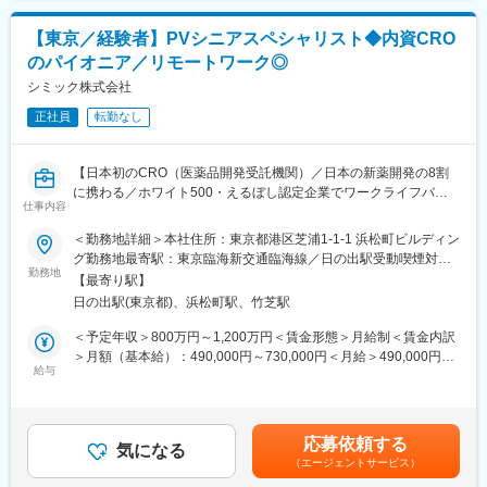
世界最大のCROと医療データカンパニーの経営統合により、
IQVIAは世界中のどんな会社にも真似できない治験の「質」と「ス
【東京／経験者】PVシニアスペシャリスト◆内資CRO
ピード」を両立する仕組みを持った企業へ進化しました。薬剤流
のパイオニア／リモートワーク◎
通データと治験データの分析により、海外では治験完了までに期
間が数か月も短縮に成功した例もあります。新しい治療法を待っ
シミック株式会社
ている患者様のために、これからもIQVIAは創造的な仕事に挑戦し
正社員
転勤なし
ていきます。
■「働きやすい環境づくり」への取り組み：
【日本初のCRO（医薬品開発受託機関）／日本の新薬開発の8割
フレキシブルスタイルワーク：働く場所はオフィスに拘らず、
に携わる／ホワイト500・えるぼし認定企業でワークライフバラ
「効率的で生産性の高い業務を実施できる場所で勤務する」とい
仕事内容
ンス◎】
う考え方で、より柔軟な働き方を導入しています。
■業務内容
＜勤務地詳細＞本社住所：東京都港区芝浦1-1-1 浜松町ビルディン
フレックスタイム制：コアタイムを設けないフレックスタイム制
◇PVのプロジェクト推進、次世代を担う後進メンバーの育成
グ勤務地最寄駅：東京臨海新交通臨海線／日の出駅受動喫煙対
を採用しています。
プロジェクトチームの中心としてリーダーシップをとり、若手担
勤務地
策：屋内全面禁煙変更の範囲：会社の定める事業所（リモートワ
【最寄り駅】
当者へのOJTや後進メンバーの育成に積極的に関与していただき
ーク含む）
変更の範囲：会社の定める業務
日の出駅(東京都)、浜松町駅、竹芝駅
ます。場合によっては、自らプロジェクトのリーダーとして、プ
ロジェクトの運営をお願いする場合もあります。
＜予定年収＞800万円～1,200万円＜賃金形態＞月給制＜賃金内訳
※チームはクライアント別に数名から10名以上で構成されていま
＞月額（基本給）：490,000円～730,000円＜月給＞490,000円～
す。
給与
730,000円＜昇給有無＞有＜残業手当＞有＜給与補足＞※給与詳細
◇PVに関するコンサルティング
は経験能力等を考慮し、当社規定により決定します。■賞与は、業
クライアントのニーズに応じたコンサルティングや交渉をリード
績連動+個人評価+勤怠状況により変動致します。賃金はあくまで
していただきます。
も目安の金額であり、選考を通じて上下する可能性があります。
応募依頼する
例）日本企業の海外展開に関する支援（SOP作成支援、海外提携
気になる
月給(月額)は固定手当を含めた表記です。
（エージェントサービス）
先との安全性交換契約作成支援等）、海外企業の日本法人設立に
関する支援（日本の規制に関する説明、SOP作成支援等）