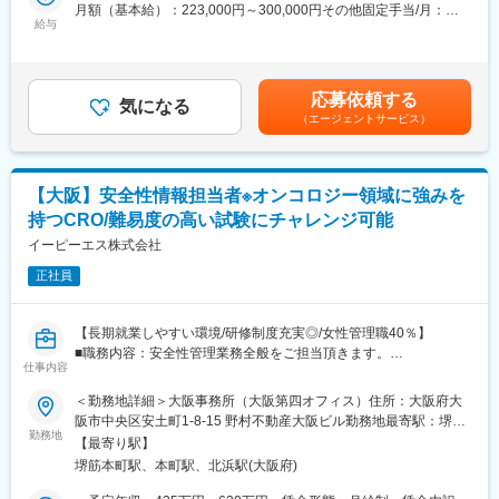
・CIOMS・Med Watchフォームや文献学会情報等による
体を把握することが出来るので、様々な業務に携わりながら専門
月額（基本給）：223,000円～300,000円その他固定手当/月：
海外（英語）安全性情報の一次評価・和訳
性を高めていくことが可能です。
給与
30,000円＜月給＞253,000円～330,000円＜昇給有無＞有＜残業手
・英語訳（CIOMS・Med Watch・Annual report等作成）業務
【豊富なキャリアパス】安全性情報担当者から研究職や薬事への
当＞有＜給与補足＞※上記に別途残業代支給となります。・昇給年
・PMDAへの(医薬品)副作用・感染症等報告書・研究報告・
挑戦も可能です。定期面談や充実した研修体制でキャリアの実現
1回（10月）・賞与年2回（6月・12月/基本給の4.5ヵ月が目安）
措置報告・不具合報告書（案）の作成およびSGML化
をサポートします。
賃金はあくまでも目安の金額であり、選考を通じて上下する可能
応募依頼する
・感染症定期報告のための学会文献・ホームページのモニタリン
【充実の福利厚生】資格手当（TOEIC700点取得で15,000円/月な
気になる
性があります。月給(月額)は固定手当を含めた表記です。
（エージェントサービス）
グ、
ど）、地域手当＋住宅補助、引越支度金に加え、敷金礼金＋引越
感染症定期報告書（案）作成
費用の会社負担、年2回の帰省旅費往復分全額負担、時間外手当
・安全性定期報告、PSUR・PBRER案作成
100％支給、勤続3年から出る退職金、年間休日122日＋有給休
・安全性情報管理業務全般のコンサルテーション並びにその他関
暇、交流会でもある研究者会やエリア会、技術研修も十分に揃え
【大阪】安全性情報担当者※オンコロジー領域に強みを
連業務全般等
ています。
持つCRO/難易度の高い試験にチャレンジ可能
※2026年10月1日付で事業再編および承継会社の商号変更を予定し
イーピーエス株式会社
ており、本求人は新会社（株式会社 EPデータウィーブ）へ承継さ
正社員
れます。
詳細：https://www.eps.co.jp/ja/pdf/20260630114451.pdf
【長期就業しやすい環境/研修制度充実◎/女性管理職40％】
■同社の魅力：
■職務内容：安全性管理業務全般をご担当頂きます。
【就業しやすい環境】
仕事内容
・CIOMS・Med Watchフォームや文献学会情報等による
毎週水曜日はノー残業デー。所定労働時間も従来の8時間から7時
海外（英語）安全性情報の一次評価・和訳
＜勤務地詳細＞大阪事務所（大阪第四オフィス）住所：大阪府大
間30分に短縮。ワークライフバランスを保ちながら就業すること
・国内における治験・製造販売後安全性情報・文献学会の一次評
阪市中央区安土町1-8-15 野村不動産大阪ビル勤務地最寄駅：堺筋
が可能です。厚生労働省から「子育てサポート企業（くるみんマ
価
勤務地
線／堺筋本町駅受動喫煙対策：屋内全面禁煙変更の範囲：会社の
ーク）」の認定や、仕事と介護を料率できる職場環境の証である
【最寄り駅】
・英語訳（CIOMS・Med Watch・Annual report等作成）業務
定める事業所
「トモニン」にも認定。
堺筋本町駅、本町駅、北浜駅(大阪府)
・モニター、MRへの再調査指示業務サポート
【豊富なキャリアパス】
・医薬品医療機器総合機構への(医薬品)副作用・感染症等報告書・