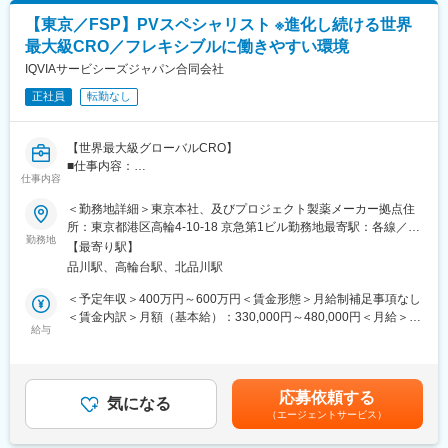
・安全性定期報告案、感染症定期報告案、未知非重篤副作用定期
【東京／FSP】PVスペシャリスト ※進化し続ける世界
報告案・治験年次報告案の作成・QC・当局報告。
最大級CRO／フレキシブルに働きやすい環境
・治験実施施設向けのラインリストの作成・QC
IQVIAサービシーズジャパン合同会社
【同社の魅力】
正社員
転勤なし
■世界100か国以上に展開・進化し続ける世界最大級CRO：
世界最大のCROと医療データカンパニーの経営統合により、
IQVIAは世界中のどんな会社にも真似できない治験の「質」と「ス
【世界最大級グローバルCRO】
ピード」を両立する仕組みを持った企業へ進化しました。薬剤流
■仕事内容：
通データと治験データの分析により、海外では治験完了までに期
仕事内容
クライアント先へのFSP（派遣型）のプロジェクトにおいてクラ
間が数か月も短縮に成功した例もあります。新しい治療法を待っ
イアントSOPに従い安全性データおよび情報のレビュー、評価、
＜勤務地詳細＞東京本社、及びプロジェクト製薬メーカー拠点住
ている患者様のために、これからもIQVIAは創造的な仕事に挑戦し
データ処理等をご担当いただきます。
所：東京都港区高輪4-10-18 京急第1ビル勤務地最寄駅：各線／品
ていきます。
・規制要件、SOP、プロジェクト要件に基づく安全性データの処
勤務地
川駅受動喫煙対策：屋内全面禁煙変更の範囲：会社の定める事業
【最寄り駅】
理
所（リモートワーク含む）
■「働きやすい環境づくり」への取り組み：
品川駅、高輪台駅、北品川駅
・システム導入のサポート・ケース作成・管理および進捗管理
フレキシブルスタイルワーク：働く場所はオフィスに拘らず、
・品質・生産性・納期基準の遵守・必要なSOP
＜予定年収＞400万円～600万円＜賃金形態＞月給制補足事項なし
「効率的で生産性の高い業務を実施できる場所で勤務する」とい
・研修の受講および順守
＜賃金内訳＞月額（基本給）：330,000円～480,000円＜月給＞
う考え方で、より柔軟な働き方を導入しています。
・品質上の課題の特定およびエスカレーション
給与
330,000円～480,000円＜昇給有無＞有＜残業手当＞有＜給与補足
フレックスタイム制：コアタイムを設けないフレックスタイム制
・日常的なケース処理に関するクライアント対応（必要に応じ
＞上記給与は業績賞与込みの想定年収です。詳細は経験・能力・
を採用しています。
て）
資格等考慮し、同社規程に則して決定します。■昇給：年1回■業
・チームミーティングへの参加および業務改善提案
績賞与：年1回賃金はあくまでも目安の金額であり、選考を通じて
変更の範囲：会社の定める業務
応募依頼する
気になる
上下する可能性があります。月給(月額)は固定手当を含めた表記で
（エージェントサービス）
【同社の魅力】
す。
■世界100か国以上に展開・進化し続ける世界最大級CRO：