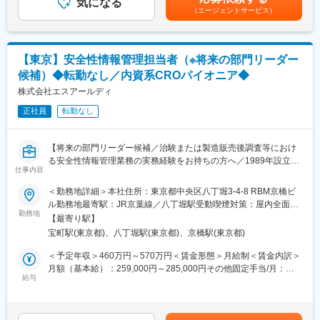
・プロジェクト手順書の作成・管理およびプロジェクト運営支援
気になる
す。
（エージェントサービス）
・プロジェクト会議やクライアントミーティングへの参加
変更の範囲：会社の定める業務
・業務改善活動への参画およびプロセス最適化の推進
使用するシステムArgus
【東京】安全性情報管理担当者（※将来の部門リーダー
候補）◆転勤なし／内資系CROパイオニア◆
■働き方：パフォーマンスが安定した後、在宅勤務やフレックス勤
務の利用可能
株式会社エスアールディ
・週３出社、週２在宅
正社員
転勤なし
・フレックス勤務可能
・転勤なしのため、腰を据えて働くことが可能です。
【将来の部門リーダー候補／治験または製造販売後調査等におけ
■当社の特徴：
る安全性情報管理業務の実務経験をお持ちの方へ／1989年設立の
・外資系企業ではありますが、チームワークを重視する社風で
仕事内容
CROのパイオニア／転勤なし】
す。風通しが良くコミュニケーションも柔和な方が多い印象で
＜勤務地詳細＞本社住所：東京都中央区八丁堀3-4-8 RBM京橋ビ
す。
■業務概要：
ル勤務地最寄駅：JR京葉線／八丁堀駅受動喫煙対策：屋内全面禁
・請け負っている試験のうちグローバル試験の割合が多く、領域
安全性情報管理担当者（将来の部門リーダー候補）をお任せいた
勤務地
煙変更の範囲：会社の定める事業所
としてもオンコロジーなど多様な疾患のPJTを請け負っていま
【最寄り駅】
します。
す。
宝町駅(東京都)、八丁堀駅(東京都)、京橋駅(東京都)
※単なる作業者としてではなく、将来的に部門運営や後進育成にも
・自社開発のバーチャル治験システム「MHP（Mobile Health
関わっていただける方を期待いたします。
＜予定年収＞460万円～570万円＜賃金形態＞月給制＜賃金内訳＞
Platform）」を有しています。
月額（基本給）：259,000円～285,000円その他固定手当/月：
・2023年12月31日をもって、株式会社アイコン・ジャパン、
■業務内容：
給与
25,000円～50,000円＜月給＞284,000円～335,000円＜昇給有無
PRAヘルスサイエンス株式会社、PRA開発センター株式会社の3
◎治験における安全性情報管理業務全般をご担当いただきます。
＞有＜残業手当＞有＜給与補足＞※ご経験やスキルを考慮し、規定
社を1社に統合し、「ICONクリニカルリサーチ合同会社」（旧・
◎治験で発生したSAE（重篤な有害事象）の受付、一次評価、管
により決定いたします。■昇給：年1回（4月）■賞与：年2回（7
PRAヘルスサイエンス株式会社）がICONグループ唯一の日本法人
理