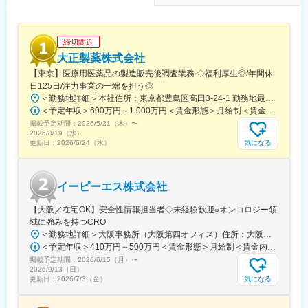
領域で更なる研究競争力を構築し、医療満足度の向上に貢献した
いと考えています。
変更の範囲：会社の定める業務
締切間近
大正製薬株式会社
【東京】医療用医薬品の製造販売後調査業務 ◇福利厚生◎/年間休
日125日/注力事業の一端を担う◎
＜勤務地詳細＞本社住所：東京都豊島区高田3-24-1 勤務地最寄駅：都電荒川線・JR山手線・東西線／学習院下駅・高田馬場駅受動喫煙対策：屋内全面禁煙変更の範囲：会社の定める事業所
＜予定年収＞600万円～1,000万円＜賃金形態＞月給制＜賃金内訳＞月額（基本給）：330,000円～550,000円＜月給＞330,000円～550,000円＜昇給有無＞有＜残業手当＞有＜給与補足＞※年収は前職・経験を考慮のうえ、規定に基づいて決定します。■賞与実績：年2回※但し、業績等の理由により変動賃金はあくまでも目安の金額であり、選考を通じて上下する可能性があります。月給(月額)は固定手当を含めた表記です。
掲載予定期間：
2026/5/21（木）
〜
2026/8/19（水）
気になる
更新日：
2026/6/24（水）
イーピーエス株式会社
【大阪／在宅OK】安全性情報担当者◇未経験歓迎※オンコロジー領
域に強みを持つCRO
＜勤務地詳細＞大阪事務所（大阪第四オフィス）住所：大阪府大阪市中央区安土町1-8-15 野村不動産大阪ビル勤務地最寄駅：堺筋線／堺筋本町駅受動喫煙対策：屋内全面禁煙変更の範囲：会社の定める事業所
＜予定年収＞410万円～500万円＜賃金形態＞月給制＜賃金内訳＞月額（基本給）：223,000円～300,000円その他固定手当/月：30,000円＜月給＞253,000円～330,000円＜昇給有無＞有＜残業手当＞有＜給与補足＞※上記に別途残業代支給となります。・昇給年1回（10月）・賞与年2回（6月・12月/基本給の4.5ヵ月が目安）賃金はあくまでも目安の金額であり、選考を通じて上下する可能性があります。月給(月額)は固定手当を含めた表記です。
掲載予定期間：
2026/6/15（月）
〜
2026/9/13（日）
気になる
更新日：
2026/7/3（金）