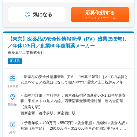
■業務内容
インセンティブの補足＞（1）会社業績(EBITDAベース)が100％達
主として当社製品に関する症例評価/集積評価の責を担って頂きま
成され且つ（2）個人評価で平均値(B)が達成された際に2.5ヶ月分
応募依頼する
す。
気になる
のインセンティブとなります■昇給年1回賃金はあくまでも目安の
（エージェントサービス）
・症例評価関連業務
金額であり、選考を通じて上下する可能性があります。月給(月額)
・ICSR、外国措置報告、研究報告に関する評価関連業務
は固定手当を含めた表記です。
・詳細調査関連業務
・個別症例等に起因する措置立案
【東京】医薬品の安全性情報管理（PV）残業ほぼ無し
・評価症例に関する当局照会対応
／年休125日／創業60年超製薬メーカー
・CRO、コールセンター、文献調査会社等、外部委託先との交
渉・調整
東菱薬品工業株式会社
・製品承継時における承継元との個別症例の取り扱いに関する交
正社員
渉
・海外提携会社によるAudit対応(症例評価関連)
～医薬品の安全性情報管理（PV）／医薬品製造においての品質と
＜集積評価関連業務＞
安全を守る／残業ほぼなしで働きやすい環境／土日祝休み／年休
・自社製品について、定期的な安全性シグナル検出、未知非重篤
仕事内容
125日／主力医薬品が安定した経営基盤～
副作用定期報告、PMDA照会対応他、集積情報の評価。
＜勤務地詳細＞本社住所：東京都新宿区西新宿6-3-1 勤務地最寄
・集積情報に起因する措置立案。
【概要】
駅：東京メトロ丸ノ内線／西新宿駅受動喫煙対策：屋内全面禁煙
・自社製品(海外提携品)について、PSUR等の集積評価資料のレビ
当社は、医療用医薬品の製造販売を行う創業60年超の老舗メーカ
勤務地
変更の範囲：会社の定める事業所
ュー。
【最寄り駅】
ーです。
・海外提携会社によるAudit対応(集積評価)
西新宿駅、都庁前駅、新宿西口駅
現在、GVPに基づく医薬品の安全性情報管理（PV）担当者を募集
しています。安定した事業基盤のもと、専門知識を活かして活躍
＜予定年収＞400万円～550万円＜賃金形態＞月給制＜賃金内訳＞
＜その他＞
していただけます。
月額（基本給）：260,000円～352,000円その他固定手当/月：
・再審査に関する資料作成、適合性調査対応、当局照会事項対応
給与
12,000円～18,000円＜月給＞272,000円～370,000円＜昇給有無
等(応相談)