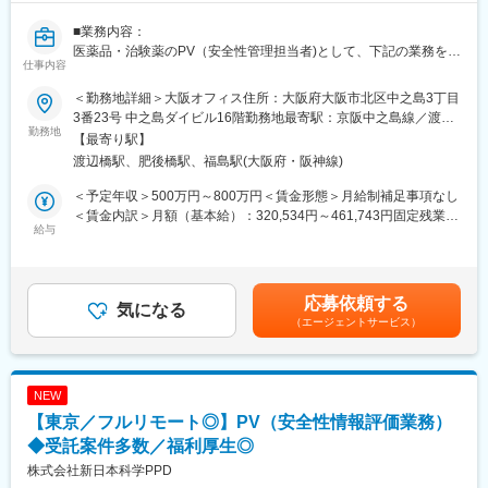
■業務内容：
医薬品・治験薬のPV（安全性管理担当者)として、下記の業務を行
仕事内容
なって頂きます。
＜勤務地詳細＞大阪オフィス住所：大阪府大阪市北区中之島3丁目
＜具体的な業務内容＞
3番23号 中之島ダイビル16階勤務地最寄駅：京阪中之島線／渡辺
・主にグローバル治験の安全性情報業務
勤務地
橋駅受動喫煙対策：屋内全面禁煙変更の範囲：会社の定める事業
【最寄り駅】
・治験薬・市販薬の安全性情報管理業務
所（リモートワーク含む）
渡辺橋駅、肥後橋駅、福島駅(大阪府・阪神線)
・安全性情報（グローバル、ローカル案件）の評価
・安全性情報の入力、当局報告書（案）の作成
＜予定年収＞500万円～800万円＜賃金形態＞月給制補足事項なし
・PV関連ドキュメントの作成
＜賃金内訳＞月額（基本給）：320,534円～461,743円固定残業手
・クライアント対応
給与
当/月：49,466円～71,257円（固定残業時間20時間0分/月）超過し
た時間外労働の残業手当は追加支給＜月給＞370,000円～533,000
■本ポジションの魅力：
円（一律手当を含む）＜昇給有無＞有＜残業手当＞有＜給与補足
・経験が豊富なPV経験者が多く在籍しております。当社のPV部門
＞※年収は賞与を含む目安の金額となっており、経験・能力・前職
応募依頼する
は、チームワークを重視してプロジェクトに取り組んでおります
気になる
給与を考慮し、相談の上決定致します。※毎年3月末に業績に応じ
（エージェントサービス）
ので、安心して働いていただける環境です。
て業績賞与の支給があります。賃金はあくまでも目安の金額であ
・受託案件も多数あり、長期的に安定して業務に取り組むことが
り、選考を通じて上下する可能性があります。月給(月額)は固定手
可能です。
当を含めた表記です。
・治験・市販後両方の案件があり、経験の幅を広げることができ
NEW
ます。Global PPDの案件を取り扱うことが多い為、外資系のクラ
【東京／フルリモート◎】PV（安全性情報評価業務）
イアントが多いですが、内資企業のプロジェクトもご用意してお
ります。個々人のスキル・ご経験にあわせて担当するプロジェク
◆受託案件多数／福利厚生◎
トを決定しますのでご安心ください。
株式会社新日本科学PPD