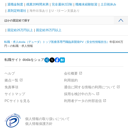
退職金制度
残業20時間未満
完全週休2日制
職種未経験歓迎
土日祝休み
原則定時退社
海外出張あり
U・Iターン支援あり
ほかの固定給で探す
固定給25万円以上
固定給35万円以上
転職・求人doda（デューダ）トップ
医療系専門職
臨床開発
PV（安全性情報担当）
年収300万
円～の転職・求人情報
転職サイト dodaをシェア
ヘルプ
会社概要
拠点一覧
利用規約
免責事項
通信に関する情報の利用について
サイトマップ
採用を検討中の方へ
PCサイトを見る
利用者データの外部送信
個人情報の取り扱いについて
個人情報保護方針