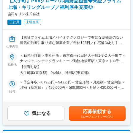
【大手町】PV※グローバル開発品担当◆東証プライム
医師・患者さんに安心と信頼を届けるための積極的な情報発信を
す。同時にPPDのカリキュラム導入や外国人トレーナーの配置を
上場・キリングループ／福利厚生充実◎
リードして頂きます。
通じてグローバルに対応できる人材を輩出できることが特徴の一
協和キリン株式会社
つです。
■評価制度：
正社員
上場企業
・各部門における成果を重視するとともに、Santenの従業員とし
変更の範囲：会社の定める業務
て求められる発揮行動により決定します。
・職種により半年もしくは年間目標を設定し、その進捗と結果を
【東証プライム上場／バイオテクノロジーで有効な治療法のない
中心に評価。個々人の能力も把握し、育成や配置に活用します。
病気の治療に取り組む製薬企業／年休125日／住宅補助あり】
仕事内容
□当社について
■業務内容
＜勤務地詳細＞本社住所：東京都千代田区大手町1-9-2 大手町フィ
参天製薬は、眼科領域に特化したグローバル製薬企業として、世
臨床開発およびプロジェクトリーダーシップの業務を主軸に下記
ナンシャルシティグランキューブ勤務地最寄駅：東京メトロ千代
界中の人々の「見る力」を支えています。1890年の創業以来、目
の業務をご担当いただきます。
勤務地
田線／大手町駅受動喫煙対策：屋内全面禁煙変更の範囲：会社の
の健康に向き合い続け、現在では約60以上の国と地域で事業を展
【最寄り駅】
〈具体的には〉
定める事業所
開しています。
大手町駅(東京都)、竹橋駅、神田駅(東京都)
・臨床開発プロジェクトにおいてPV部門を代表し、臨床試験への
◇主な事業内容
安全性サポート、安全性情報の提供、臨床・薬事部門との連携を
＜予定年収＞679万円～942万円＜賃金形態＞月給制＜賃金内訳＞
・医療用眼科薬の開発・販売：緑内障、ドライアイ、網膜疾患な
通じた開発戦略への安全性知見の統合を担います。
月額（基本給）：420,000円～580,000円＜月給＞420,000円～
どの治療薬など
・シグナル管理、ベネフィット・リスク評価、PSUR・DSUR・
給与
580,000円＜昇給有無＞有＜残業手当＞有＜給与補足＞※年収は個
・一般用目薬の販売「サンテ」ブランドなど、日常的な目のケア
RMP等の集計報告書作成・レビュー、安全性関連文書や規制当局
人の年齢、能力、経験、ご担当いただく業務等を踏まえ、検討さ
製品を展開
向け申請資料の作成に参画いただきます。
せていただきます。 ※ 住宅補助（エリアや条件により補助額が異
・眼科関連の医療機器・製剤技術の開発：使いやすく安全な点眼
・日本の規制要件への対応（PMDA報告含む）を確保し、グロー
なる）：78,000円（東京・独身・最大）116,000円（東京・3人以
容器や製剤技術を追求
応募依頼する
バルチームと連携して一貫した安全性活動を推進いただきます。
気になる
下・最大額）、143,000円（東京、4人以上・最大額）賃金はあく
◇参考ページ
（エージェントサービス）
・監査・査察対応、プロセス改善提案、ベンダー管理・監督、PV
までも目安の金額であり、選考を通じて上下する可能性がありま
・ドクターから信頼されるわけ
関連契約管理を通じて品質向上と業務最適化に貢献いただきま
す。月給(月額)は固定手当を含めた表記です。
https://www.santen.com/jp/recruit/graduate/special_reason
す。
・当社だからできる「目」への挑戦