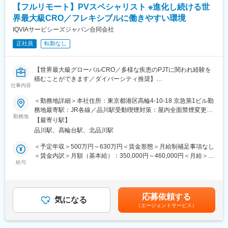
https://www.santen.com/jp/recruit/graduate/special_challenge
【フルリモート】PVスペシャリスト ※進化し続ける世
■ポジションの魅力
界最大級CRO／フレキシブルに働きやすい環境
当ポジションはGlobal組織に属し、世界とつながった環境で業務
変更の範囲：会社の定める業務
に携わるまたとない機会が得られます。また地域を越えて同僚と
IQVIAサービシーズジャパン合同会社
協力し、多様な規制環境に対応する実務経験を積むことができま
正社員
転勤なし
す。
薬物安全監視に関する専門知識を深めるだけでなく、影響力のあ
る安全性科学者に不可欠なグローバルな視点と規制に関する深い
【世界最大級グローバルCRO／多様な疾患のPJTに関われ経験を
知見を養うことができます。
積むことができます／ダイバーシティ推奨】
仕事内容
医薬品/医療機器の治験や市販後に関する、安全性情報管理業務を
■協和キリンについて
ご担当いただきます。
＜勤務地詳細＞本社住所：東京都港区高輪4-10-18 京急第1ビル勤
当社はバイオ医薬品／抗体技術に特化しながら、海外展開を重点
安全性情報の受領、データベース入力やQC等、幅広い業務内容を
務地最寄駅：JR各線／品川駅受動喫煙対策：屋内全面禁煙変更の
的に進めている国内トップクラスの製薬メーカーです。
ハンズオンで行います。
勤務地
範囲：会社の定める事業所
「骨・ミネラル」と「血液がん・難治性血液疾患」「希少疾患」
【最寄り駅】
■仕事内容：
を重点疾患領域として設定し、同社の強みである抗体技術を活用
品川駅、高輪台駅、北品川駅
・安全性情報の受領・トリアージ・発番・データベース入力・
した抗体医薬品の国内外における臨床開発ステージアップや、技
PMDA報告要否の一次評価・QC。
＜予定年収＞500万円～630万円＜賃金形態＞月給制補足事項なし
術・製品ライセンス契約の締結などを推進し、バイオ医薬等の画
・症例経過の説明文（日英）・PMDAへの報告書の作成・QC。
＜賃金内訳＞月額（基本給）：350,000円～460,000円＜月給＞
期的な新薬を継続的に創出し、日本発のグローバル・スペシャリ
・安全性評価に必要な情報に関する再調査（クエリ）の作成。
給与
350,000円～460,000円＜昇給有無＞有＜残業手当＞有＜給与補足
ティファーマとなることを目指しています
・国内外文献・海外措置情報からの個別症例・研究報告・措置報
＞上記給与は業績賞与込みの想定年収です。詳細は経験・能力・
告の検出。
資格等考慮し、同社規程に則して決定します。■昇給：年1回■業
変更の範囲：会社の定める業務
・国内外文献・海外措置情報の評価に基づくデータベース入力・
績賞与：年1回賃金はあくまでも目安の金額であり、選考を通じて
応募依頼する
QC、PMDAへの報告書の作成・QC。
気になる
上下する可能性があります。月給(月額)は固定手当を含めた表記で
（エージェントサービス）
・各種報告書のPMDA報告、顧客の提携会社への報告、治験実施
す。
施設への報告
・症例集積検討、シグナル検出・評価。