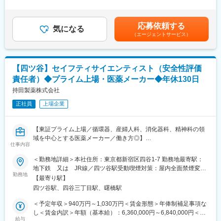
【業務詳細】
＞有＜残業手当＞有＜給与補足＞※給与詳細は経験・能力等を考慮
・自己点検業務／記録保存業務(応相談)
■医薬品安全性情報の収集・評価、および当局への報告
の上、当社規定により決定。■賞与：年間2.65ヵ月（2025年度実
■安全管理業務の委受託対応
績）■昇給：2,000円～7,200円（2025年実績）賃金はあくまでも
■組織構成
応募依頼する
■添付文書および医薬品情報の作成・管理
気になる
目安の金額であり、選考を通じて上下する可能性があります。月
安全性情報部長1名(60代)、3名正社員(60代2名、50代1名)、2名
（エージェントサービス）
■当社製品の情報提供、お問合せ対応
給(月額)は固定手当を含めた表記です。
業務委託(60代・70代)です。
■業務手順書の運用・管理
少数精鋭な組織ですので、風通しが非常によいです。上下関係も
■教育訓練、自己点検
フラットで、社長への提案も活発に行われており、裁量のある環
■規制当局、提携会社等による査察・PV監査等の対応
境で就業が出来ます。
【四ツ谷】セイフティサイエンティスト（安全性評価
■販売情報提供活動監督業務
責任者）◆プライム上場・医薬メーカー◆年休130日
■働き方
【働きやすさ】
持田製薬株式会社
在宅勤務・リモートワーク相談可
ワークライフバランスを重視しており、長期就業いただける環境
入社後に上長と確認の上、週5勤務の方は2日まで在宅勤務での就
正社員
上場企業
です。
業が可能です。
土日祝休み、年休125日、業務効率化も推進しており、残業ほと
（現在週2回を上限、2025年6月末現在の社内規定であり、今後は
んどありません。また、新宿駅至近のオフィスは通勤も快適。一
情勢を見極めた上で変更される可能性有）
【東証プライム上場／循環器、産婦人科、消化器科、精神科の領
人ひとりの裁量が大きく、安全性情報担当として手触り感のある
域を中心とする医薬メーカー／働き方◎】
業務が可能です。
仕事内容
変更の範囲：会社の定める業務
■業務概要：
＜勤務地詳細＞本社住所：東京都新宿区四谷1-7 勤務地最寄駅：
【当社について】
セイフティサイエンティストとして、担当製品に関する情報（疾
地下鉄 又は JR線／四ツ谷駅受動喫煙対策：屋内全面禁煙変更
当社は1959年に医薬品輸入業社として設立された60年以上の歴史
患、薬剤等）やリスク管理計画を理解した上で、得られた安全性
勤務地
の範囲：会社の定める場所（テレワークを行う場所を含む）
を持つ医薬品メーカーです。セルニルトン錠やヘモリンド舌下錠
【最寄り駅】
データをもとに科学的な観点で主体的に安全性評価を行い、措置
等の独自製品を販売しています。
四ツ谷駅、四谷三丁目駅、曙橋駅
を立案、安全性活動についてリードいただきます。
医薬品の原材料から各製造工程を通して最終製品に至るまで、臨
＜予定年収＞940万円～1,030万円＜賃金形態＞年俸制補足事項な
床・非臨床試験を実施しております。特に当社が50年以上製造を
■業務内容：
し＜賃金内訳＞年額（基本給）：6,360,000円～6,840,000円＜月
行っている前立腺治療のセルニルトン錠（先発品）が安定的な売
（1）市販後安全性の課題を抽出し、課題解決のためのリスク対応
給与