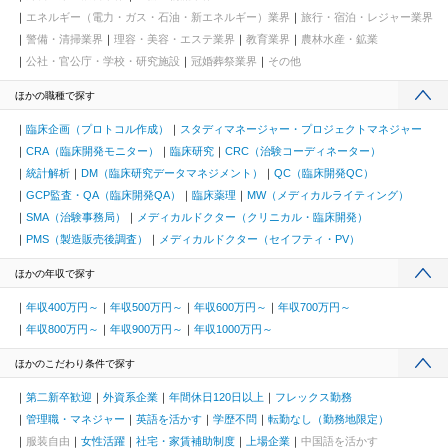
エネルギー（電力・ガス・石油・新エネルギー）業界
旅行・宿泊・レジャー業界
警備・清掃業界
理容・美容・エステ業界
教育業界
農林水産・鉱業
公社・官公庁・学校・研究施設
冠婚葬祭業界
その他
ほかの職種で探す
臨床企画（プロトコル作成）
スタディマネージャー・プロジェクトマネジャー
CRA（臨床開発モニター）
臨床研究
CRC（治験コーディネーター）
統計解析
DM（臨床研究データマネジメント）
QC（臨床開発QC）
GCP監査・QA（臨床開発QA）
臨床薬理
MW（メディカルライティング）
SMA（治験事務局）
メディカルドクター（クリニカル・臨床開発）
PMS（製造販売後調査）
メディカルドクター（セイフティ・PV）
ほかの年収で探す
年収400万円～
年収500万円～
年収600万円～
年収700万円～
年収800万円～
年収900万円～
年収1000万円～
ほかのこだわり条件で探す
第二新卒歓迎
外資系企業
年間休日120日以上
フレックス勤務
管理職・マネジャー
英語を活かす
学歴不問
転勤なし（勤務地限定）
服装自由
女性活躍
社宅・家賃補助制度
上場企業
中国語を活かす