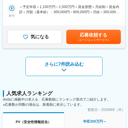
なバックグラウンドを持つメンバーと議論できる組織です
・海外システム管理ベンダーとの調整業務
＜予定年収＞1,100万円～1,500万円＜賃金形態＞月給制＜賃金内
・新技術（RPA、AI）等の導入検討業務
訳＞月額（基本給）：300,000円～800,000円＜月給＞300,000円
■協和キリンについて
給与
～800,000円＜昇給有無＞有＜残業手当＞有＜給与補足＞※給与は
当社はバイオ医薬品／抗体技術に特化しながら、海外展開を重点
■募集背景／ご入社いただく方に期待すること：
前職・経験年数・年齢を考慮の上、当社規定により決定します。■
的に進めている国内トップクラスの製薬メーカーです。
・グローバルに安全性データベースおよび周辺システム・ツール
昇給：年1回■賞与：年2回賃金はあくまでも目安の金額であり、
「骨・ミネラル」と「血液がん・難治性血液疾患」「希少疾患」
の運用管理を統括する
選考を通じて上下する可能性があります。月給(月額)は固定手当を
を重点疾患領域として設定し、同社の強みである抗体技術を活用
応募依頼する
・安全管理本部内のPV systemに関わる中長期的課題の解決に向
気になる
含めた表記です。
した抗体医薬品の国内外における臨床開発ステージアップや、技
（エージェントサービス）
けた戦略・企画を立案・推進し、当社のグローバルPV systemの
術・製品ライセンス契約の締結などを推進し、バイオ医薬等の画
強化に貢献する
期的な新薬を継続的に創出し、日本発のグローバル・スペシャリ
ティファーマとなることを目指しています
■キャリアパス：
・安全性情報管理担当の即戦力として、実務経験を積むと共に、
さらに7件読み込む
変更の範囲：会社の定める業務
当社に対する理解を深める。
・その後、当人の適性を踏まえ、グローバル組織でのリードや国
内組織でマネジメント職の登用を視野に入れた育成を行う。ま
た、ジョブローテンションも視野に入れる。
■会社について：
人気求人ランキング
100年の長い期間にわたり受け継がれてきたサイエンス＆テクノ
dodaに掲載中の求人を、応募数順にランキング形式でご紹介します。
ロジーの強みを活かして、先進的医薬品の創出に挑戦し続けてい
※応募数が同数の場合は、新着順に表示しています。
ます。これまで、抗凝固剤「リクシアナ」、高血圧症治療剤「オ
更新日：
2026/8/6（木）
ルメテック」、抗インフルエンザウイルス剤「イナビル」など、
革新的な医薬品を世の中に数多く送り出しています。現在は、こ
年収300万円～
PV（安全性情報担当）
れまでに培った基盤の上に、アンメッドメディカルニーズの高い