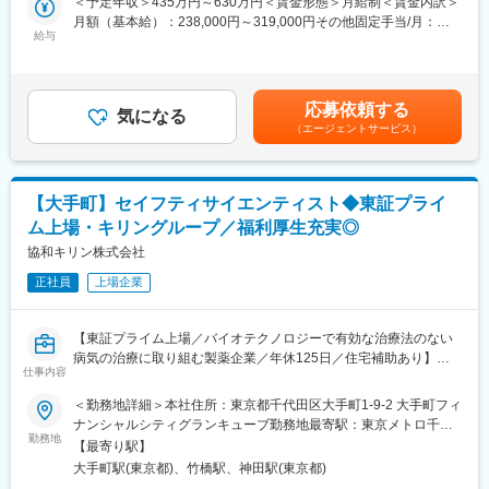
＜予定年収＞435万円～630万円＜賃金形態＞月給制＜賃金内訳＞
CRO、SMO、CSO、NRO、GR、益新の6つの事業を展開してい
研究報告・
月額（基本給）：238,000円～319,000円その他固定手当/月：
るEPSグループとして豊富なキャリアパスが用意されています。
措置報告・不具合報告書（案）の作成およびSGML化
給与
30,000円～60,000円＜月給＞268,000円～379,000円＜昇給有無
社内公募制度は、一定の条件を満たせば社内に公開されている募
・感染症定期報告のための学会文献・ホームページのモニタリン
＞有＜残業手当＞有＜給与補足＞※上記に別途残業代支給となりま
集職種へキャリアチェンジできる制度です。グループ会社を含
グ、感染症定期報告書（案）作成
す。・昇給年1回（10月）・賞与年2回（6月・12月/基本給の4.5
め、常時20職種以上の中から希望する職種へ応募し自身の描くキ
・定期安全性報告・PSUR案作成
ヵ月が目安）賃金はあくまでも目安の金額であり、選考を通じて
ャリアプランを実現することが可能です。
応募依頼する
・添付文書の使用上の注意改訂案作成
気になる
上下する可能性があります。月給(月額)は固定手当を含めた表記で
【高い安定性】
（エージェントサービス）
・市販直後調査報告書案作成
す。
決算指標の中でも安定性を示すといわれる流動比率は250％超、
・安全性情報管理業務全般のコンサルテーション並びにその他関
自己資本比率も65％超と競合と比較しても高い安定性を誇ってい
連業務全般等
ます。
【大手町】セイフティサイエンティスト◆東証プライ
※2026年10月1日付で事業再編および承継会社の商号変更を予定し
変更の範囲：会社の定める業務
ム上場・キリングループ／福利厚生充実◎
ており、本求人は新会社（株式会社 EPデータウィーブ）へ承継さ
れます。
協和キリン株式会社
詳細：https://www.eps.co.jp/ja/pdf/20260630114451.pdf
正社員
上場企業
【同社について】
■研修制度：
【東証プライム上場／バイオテクノロジーで有効な治療法のない
実践的な階層別研修や職種別研修、全社共有専門研修など、社員
病気の治療に取り組む製薬企業／年休125日／住宅補助あり】
一人ひとりの背景やニーズに対応し誰もが成長できる多種多様な
仕事内容
カリキュラムを用意しています。
■業務内容
＜勤務地詳細＞本社住所：東京都千代田区大手町1-9-2 大手町フィ
グローバル安全性チームを統括し、当社製品の安全性評価におい
ナンシャルシティグランキューブ勤務地最寄駅：東京メトロ千代
■キャリアパス：
て、高品質かつ正確でタイムリーな医学的知見を提供いただきま
勤務地
田線／大手町駅受動喫煙対策：屋内全面禁煙変更の範囲：会社の
「組織の長としてメンバー育成や事業の成長に貢献する」「プロ
【最寄り駅】
す。
定める事業所（リモートワーク含む）
フェッショナルとして専門性をとことん突き詰める」「ビジネス
大手町駅(東京都)、竹橋駅、神田駅(東京都)
〈具体的には〉
リーダーとして顧客に付加価値を提供する」等、個人の経験や適