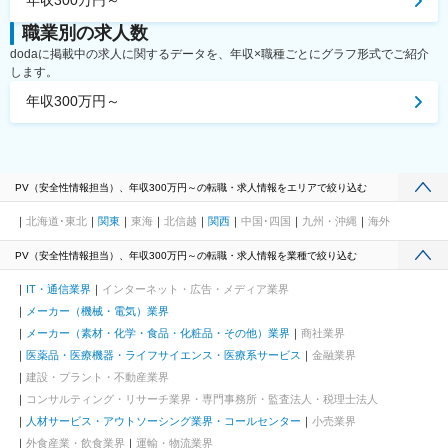
年収300万円～
職業別の求人数
dodaに掲載中の求人に関するデータを、年収×職種ごとにグラフ形式でご紹介
します。
年収300万円～
PV（安全性情報担当）、年収300万円～の転職・求人情報をエリアで絞り込む
北海道･東北
関東
東海
北信越
関西
中国･四国
九州・沖縄
海外
PV（安全性情報担当）、年収300万円～の転職・求人情報を業種で絞り込む
IT・通信業界
インターネット・広告・メディア業界
メーカー（機械・電気）業界
メーカー（素材・化学・食品・化粧品・その他）業界
商社業界
医薬品・医療機器・ライフサイエンス・医療系サービス
金融業界
建設・プラント・不動産業界
コンサルティング・リサーチ業界・専門事務所・監査法人・税理士法人
人材サービス・アウトソーシング業界・コールセンター
小売業界
外食産業・飲食業界
運輸・物流業界