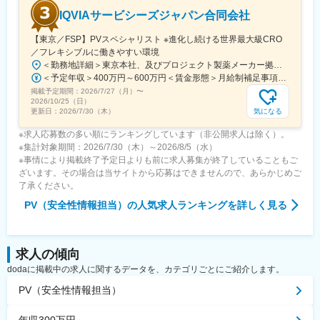
IQVIAサービシーズジャパン合同会社
【東京／FSP】PVスペシャリスト ※進化し続ける世界最大級CRO
／フレキシブルに働きやすい環境
＜勤務地詳細＞東京本社、及びプロジェクト製薬メーカー拠点住所：東京都港区高輪4-10-18 京急第1ビル勤務地最寄駅：各線／品川駅受動喫煙対策：屋内全面禁煙変更の範囲：会社の定める事業所（リモートワーク含む）
＜予定年収＞400万円～600万円＜賃金形態＞月給制補足事項なし＜賃金内訳＞月額（基本給）：330,000円～480,000円＜月給＞330,000円～480,000円＜昇給有無＞有＜残業手当＞有＜給与補足＞上記給与は業績賞与込みの想定年収です。詳細は経験・能力・資格等考慮し、同社規程に則して決定します。■昇給：年1回■業績賞与：年1回賃金はあくまでも目安の金額であり、選考を通じて上下する可能性があります。月給(月額)は固定手当を含めた表記です。
掲載予定期間：
2026/7/27（月）
〜
2026/10/25（日）
気になる
更新日：
2026/7/30（木）
※求人応募数の多い順にランキングしています（非公開求人は除く）。
※集計対象期間：2026/7/30（木）～2026/8/5（水）
※事情により掲載終了予定日よりも前に求人募集が終了していることもご
ざいます。その場合は当サイトから応募はできませんので、あらかじめご
了承ください。
PV（安全性情報担当）
の人気求人ランキングを詳しく見る
求人の傾向
dodaに掲載中の求人に関するデータを、カテゴリごとにご紹介します。
PV（安全性情報担当）