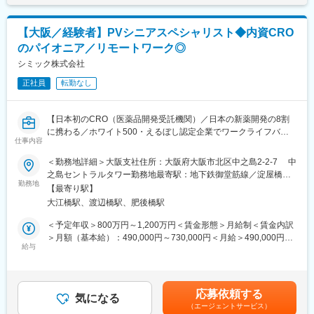
◇部門マネジメント
ご経験に応じて、管理職ポジションとして部の運営をお任せする
【大阪／経験者】PVシニアスペシャリスト◆内資CRO
可能性もございます。
のパイオニア／リモートワーク◎
■CMIC PVの特徴
シミック株式会社
シミックでは、開発段階から審査、市販後、再審査に至るまでの
正社員
転勤なし
医薬品のライフサイクル全般に渡るリスクマネジメント業務に携
わることができます。PV業務の本質を深く理解し、高品質なアウ
トプットや、高い提案力を実現しています。
【日本初のCRO（医薬品開発受託機関）／日本の新薬開発の8割
定型作業はRPAやAIの導入による業務効率化を積極的に進めてい
に携わる／ホワイト500・えるぼし認定企業でワークライフバラ
ます。
仕事内容
ンス◎】
◇プロジェクト実績
■業務内容
＜勤務地詳細＞大阪支社住所：大阪府大阪市北区中之島2-2-7 中
・個別症例報告処理支援
◇PVのプロジェクト推進、次世代を担う後進メンバーの育成
之島セントラルタワー勤務地最寄駅：地下鉄御堂筋線／淀屋橋駅
・医薬品治験包括契約PV業務（ICCC含む）
プロジェクトチームの中心としてリーダーシップをとり、若手担
勤務地
受動喫煙対策：屋内全面禁煙変更の範囲：会社の定める事業所
・PV Writing（安全性定期報告／再審査申請書類／DSUR／「使用
【最寄り駅】
当者へのOJTや後進メンバーの育成に積極的に関与していただき
（リモートワーク含む）
上の注意」の解説書）
大江橋駅、渡辺橋駅、肥後橋駅
ます。場合によっては、自らプロジェクトのリーダーとして、プ
・医療機器関連PV業務（治験包括／ICCC／市販後）
ロジェクトの運営をお願いする場合もあります。
＜予定年収＞800万円～1,200万円＜賃金形態＞月給制＜賃金内訳
・再生医療等製品関連PV業務
※チームはクライアント別に数名から10名以上で構成されていま
＞月額（基本給）：490,000円～730,000円＜月給＞490,000円～
・PV業務に関するコンサルティング
す。
給与
730,000円＜昇給有無＞有＜残業手当＞有＜給与補足＞※給与詳細
・ARGUSjマルチテナントレンタルサービス
◇PVに関するコンサルティング
は経験能力等を考慮し、当社規定により決定します。■賞与は、業
内資・外資系、メガファーマからベンチャー企業、アカデミアま
クライアントのニーズに応じたコンサルティングや交渉をリード
績連動+個人評価+勤怠状況により変動致します。賃金はあくまで
で多くのクライアントを支援しています（※2024年実績 78社、
していただきます。
も目安の金額であり、選考を通じて上下する可能性があります。
最長クライアント14年以上）
応募依頼する
例）日本企業の海外展開に関する支援（SOP作成支援、海外提携
気になる
月給(月額)は固定手当を含めた表記です。
（エージェントサービス）
先との安全性交換契約作成支援等）、海外企業の日本法人設立に