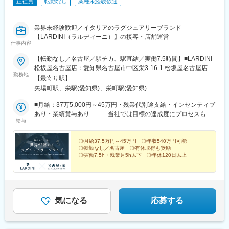
正社員
転勤なし
業種未経験歓迎
業界未経験歓迎／イタリアのラグジュアリーブランド
【LARDINI（ラルディーニ）】の接客・店舗運営
仕事内容
【転勤なし／名古屋／駅チカ、駅直結／実働7.5時間】■LARDINI
松坂屋名古屋店：愛知県名古屋市中区栄3-16-1 松坂屋名古屋店北
勤務地
館GENTA（ジェンタ）2F ＜転勤なし＞ ＜アクセス＞・地下鉄
【最寄り駅】
名城線「矢場町駅」地下通路直結（5・6番出口） ・地下鉄「栄
矢場町駅、栄駅(愛知県)、栄町駅(愛知県)
駅」より徒歩10分・名鉄瀬戸線「栄町駅」より徒歩12分★駅チ
カ、駅直結の職場なので通勤アクセスも良好です。※受動喫煙対
■月給：37万5,000円～45万円・残業代別途支給・インセンティブ
策：屋内全面禁煙
あり・業績賞与あり―――当社では目標の達成度にプロセスも含
給与
め公正に評価しています。中途入社の割合が90％以上と高く、前
職の経験や年齢で判断されることなく、自分次第で評価や待遇も
上げられます。
◎月給37.5万円～45万円 ◎年収540万円可能
◎転勤なし／名古屋 ◎有休取得も奨励
◎実働7.5h・残業月5h以下 ◎年休120日以上
これまでのスキル・経験をいかして一つ上のステージへ
――。
気になる
応募する