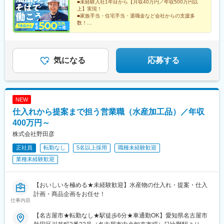
■未経験入社1年目から【月収40万円／年収500万円以
上】実現！
■家族手当・住宅手当・退職金など会社からの支援多
数！
■転勤なし／有休取得率95.1％
■基本実働7時間／16時前に退勤できる日もあり！
その体力を収入に変えませんか？
気になる
応募する
NEW
仕入れから提案まで担う営業職（水産加工品）／年収
400万円～
株式会社野田彦
正社員
転勤なし
5名以上採用
職種未経験歓迎
業種未経験歓迎
【おいしいを極める★未経験歓迎】水産物の仕入れ・提案・仕入
計画・商品企画をお任せ！
仕事内容
【名古屋市★転勤なし★駅徒歩6分★車通勤OK】愛知県名古屋市