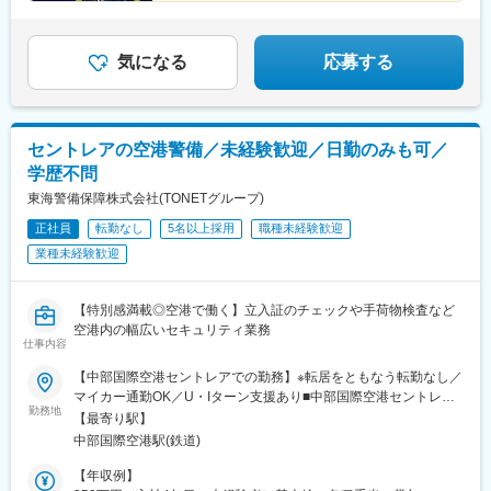
額100万円支給）
り）
★髪色・ネイル・ピアスなど自由！
気になる
応募する
セントレアの空港警備／未経験歓迎／日勤のみも可／
学歴不問
東海警備保障株式会社(TONETグループ)
正社員
転勤なし
5名以上採用
職種未経験歓迎
業種未経験歓迎
【特別感満載◎空港で働く】立入証のチェックや手荷物検査など
空港内の幅広いセキュリティ業務
仕事内容
【中部国際空港セントレアでの勤務】※転居をともなう転勤なし／
マイカー通勤OK／U・Iターン支援あり■中部国際空港セントレ
勤務地
ア：愛知県常滑市セントレア1-1※受動喫煙対策：屋内禁煙＜アク
【最寄り駅】
セス＞ 名鉄空港線「中部国際空港駅」※名古屋駅から30分ほどの
中部国際空港駅(鉄道)
直通電車あり！ ポイント！…………………★搭乗客や空港職員
の手荷物検査 なかなか経験できないレアな職種です★月の出勤
【年収例】