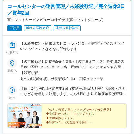
コールセンターの運営管理／未経験歓迎／完全週休2日
／賞与2回
富士ソフトサービスビューロ株式会社(富士ソフトグループ)
正社員
職種未経験歓迎
業種未経験歓迎
【未経験歓迎・研修充実】コールセンターの運営管理やスタッフ
のマネジメントなどをお任せします
仕事内容
【名古屋勤務】駅徒歩5分の立地♪【名古屋オフィス】愛知県名古
屋市中区錦1-6-26 JMFビル名古屋錦01-9F ＜アクセス＞名古屋市
勤務地
営地下鉄東山線・鶴舞線「伏見駅」より徒歩5分※U・Iターン歓迎
【最寄り駅】
※受動喫煙対策あり（屋内全面禁煙）
丸の内駅(愛知県)、伏見駅(愛知県)、国際センター駅
月給：24万円以上+賞与年2回（支給実績4.3カ月分）※経験・スキ
ルなどを考慮して決定します。※入社月により初年度年収は変動し
給与
ます。※残業手当は100%支給します。◆一人ひとりの頑張りを正
当に評価◆年功序列ではなく、現場での活躍をしっかり評価し、
昇給や賞与に反映しています。◆昇格・昇給も目指せる◆現場管
【42年の実績／富士ソフトグループの安定基盤】
◆未経験からキャリアアップできる
理者：年収例557万円～センター長：年収例670万円～日々の頑張
◆管理業務がメイン
りや成果が正当に評価され、収入にしっかり反映。モチベーショ
◆年休124日（完全週休2日制）
ン高く働ける環境です。【モデル年収】入社初年度：年収例375
◆「プラチナえるぼし」「くるみん」認定企業
◆賞与4.3カ月分（支給実績）
万円～483万円入社2年目：年収例420万円～550万円早期からの