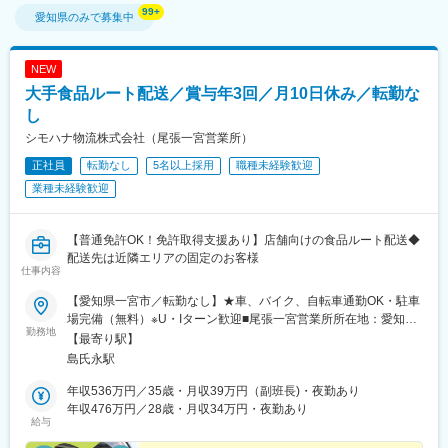
愛知県
のみで募集中
NEW
大手食品ルート配送／賞与年3回／月10日休み／転勤な
し
シモハナ物流株式会社（尾張一宮営業所）
正社員
転勤なし
5名以上採用
職種未経験歓迎
業種未経験歓迎
【普通免許OK！免許取得支援あり】店舗向けの食品ルート配送◆
配送先は近隣エリアの固定のお客様
仕事内容
【愛知県一宮市／転勤なし】★車、バイク、自転車通勤OK・駐車
場完備（無料）※U・Iターン歓迎■尾張一宮営業所所在地：愛知県
勤務地
一宮市萩原町中島字大上海道9番地※室内原則禁煙（屋外喫煙スペ
【最寄り駅】
ース有）
島氏永駅
年収536万円／35歳・月収39万円（副班長)・夜勤あり
年収476万円／28歳・月収34万円・夜勤あり
給与