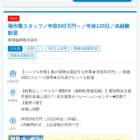
NEW
港作業スタッフ／年収500万円～／年休120日／未経験
歓迎
東海協和株式会社
正社員
転勤なし
5名以上採用
職種未経験歓迎
業種未経験歓迎
【シンプル作業】船の荷物を固定する作業★月収40万円～／面接
1回のスピード採用★正社員デビューも歓迎
仕事内容
【転勤なし／マイカー通勤OK（無料駐車場完備）】愛知県名古屋
市港区金城ふ頭2-7｜名古屋港オペレーションセンター■交通アク
勤務地
セス┗名古屋臨海高速鉄道あおなみ線「金城ふ頭駅」より徒歩10
【最寄り駅】
分※「あおなみ線」は夜間、早朝勤務の場合は利用不可です。その
金城ふ頭駅
ため、マイカー通勤推奨です（無料駐車場あり）◎転勤なし｜名
古屋で長く活躍できる！※受動喫煙対策：社内禁煙
年収550万円（入社2年目／28歳）
※年齢問わず、上記金額が目安です。
給与