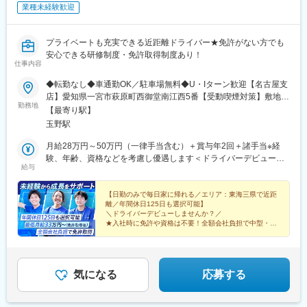
業種未経験歓迎
プライベートも充実できる近距離ドライバー★免許がない方でも
安心できる研修制度・免許取得制度あり！
仕事内容
◆転勤なし◆車通勤OK／駐車場無料◆U・Iターン歓迎【名古屋支
店】愛知県一宮市萩原町西御堂南江西5番【受動喫煙対策】敷地内
勤務地
喫煙可能場所あり
【最寄り駅】
玉野駅
月給28万円～50万円（一律手当含む）＋賞与年2回＋諸手当※経
験、年齢、資格などを考慮し優遇します＜ドライバーデビュー前
給与
＞◆免許取得まで／横乗り期間中月給28万円～（一律手当含む）
◆4tドライバー月給33万円～40万円（一律手当含む）◆7tドライ
バー月給35万円～40万円（一律手当含む）◆10tドライバー月給
【日勤のみで毎日家に帰れる／エリア：東海三県で近距
離／年間休日125日も選択可能】
36万円～50万円（一律手当含む）
＼ドライバーデビューしませんか？／
★入社時に免許や資格は不要！全額会社負担で中型・大
型免許を取得
★完全週休2日制、週休2日制が選べる★賞与年2回や転
勤無など
気になる
応募する