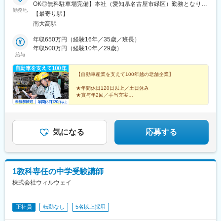
OK◎無料駐車場完備】本社（愛知県名古屋市緑区）勤務となりま
勤務地
す！※U・Iターン歓迎／支援あり※就業時間に合わせて送迎バスあ
【最寄り駅】
り※受動喫煙対策：敷地内分煙
南大高駅
年収650万円（経験16年／35歳／班長）
年収500万円（経験10年／29歳）
給与
【自動車産業を支えて100年越の老舗企業】
★年間休日120日以上／土日休み
★賞与年2回／手当充実
★研修充実／資格取得支援あり
★有給取得率60%／リフレッシュ休暇もあり
自動車部品づくりの「始まりと終わり」に携わる
気になる
応募する
1教科専任の中学受験講師
株式会社ウィルウェイ
正社員
転勤なし
5名以上採用