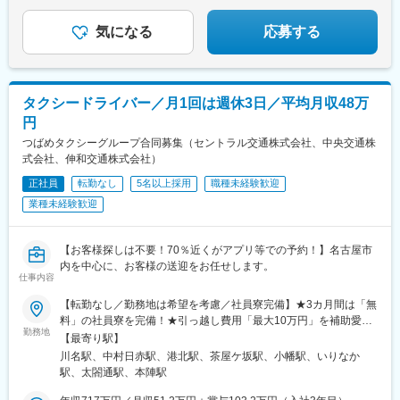
◆残業月20時間以下
ステップアップ・収入アップも実現可能です。
気になる
応募する
タクシードライバー／月1回は週休3日／平均月収48万
円
つばめタクシーグループ合同募集（セントラル交通株式会社、中央交通株
式会社、伸和交通株式会社）
正社員
転勤なし
5名以上採用
職種未経験歓迎
業種未経験歓迎
【お客様探しは不要！70％近くがアプリ等での予約！】名古屋市
内を中心に、お客様の送迎をお任せします。
仕事内容
【転勤なし／勤務地は希望を考慮／社員寮完備】★3カ月間は「無
料」の社員寮を完備！★引っ越し費用「最大10万円」を補助愛知
勤務地
県（名古屋市内）の各社での勤務となります。■セントラル交通株
【最寄り駅】
式会社愛知県名古屋市昭和区駒方町2-57■中央交通株式会社愛知県
川名駅、中村日赤駅、港北駅、茶屋ケ坂駅、小幡駅、いりなか
名古屋市中村区寿町3■中央交通株式会社 港営業所愛知県名古屋市
駅、太閤通駅、本陣駅
港区小碓4-546■伸和交通株式会社愛知県名古屋市千種区猪高町大