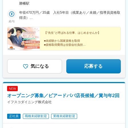
勝幡駅
年収470万円／35歳 入社5年目（残業あり／未婚／指導員資格取
得済）
給与
年収440万円／34歳 入社2年目（残業無し／既婚／指導員資格取
得済）
【"先生"と呼ばれる仕事、はじめませんか】
■未経験から国家資格を取得
■資格取得費用は全額会社負担
■入社2年目で年収440万円実績あり
■働き方◎週休3日制
"古くておカタい"教習所のイメージは、もう過去のも
の。
気になる
応募する
NEW
オープニング募集／ビアードパパ店長候補／賞与年2回
イフスコダイニング株式会社
正社員
職種未経験歓迎
業種未経験歓迎