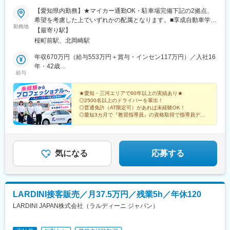
【愛知県内勤務】★マイカー通勤OK・駐車場完備下記の2拠点、
希望を考慮した上でいずれかの配属となります。■享成自動車学校
勤務地
／本社愛知県岡崎市井田町茨坪34【アクセス】名鉄本線「東岡崎
【最寄り駅】
駅」より車で10分■享成自動車学校／桜町校愛知県西尾市米津町
桜町前駅、北岡崎駅
荒子24【アクセス】名鉄西尾線「桜町前駅」より車で3分★企業
向け安全運転研修施設であるキョウセイ交通大学への異動という
年収670万円（給与553万円＋賞与・インセン117万円）／入社16
別のキャリアパスもございます◎
年・42歳
給与
年収545万円（給与430万円＋賞与・インセン115万円）／入社7
年・33歳
★愛知・三河エリアで60年以上の実績あり★
◎2500名以上のドライバーを輩出！
◎普通免許（AT限定可）があれば未経験OK！
◎最短3カ月で『教習指導員』の資格取得で指導員デビ
ュー♪
◎有給が取得しやすく、働きやすい環境♪
気になる
応募する
LARDINI接客販売／月37.5万円／残業5h／年休120
LARDINI JAPAN株式会社（ラルディーニ ジャパン）