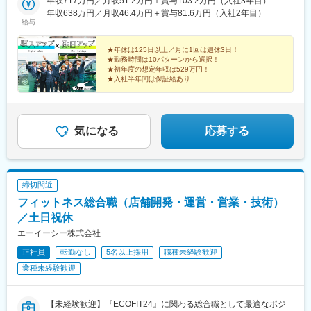
字猪子石山之端81-4■伸和交通株式会社 守山営業所愛知県名古屋
年収717万円／月収51.2万円＋賞与103.2万円（入社3年目）
市守山区菱池町11-3
年収638万円／月収46.4万円＋賞与81.6万円（入社2年目）
給与
★年休は125日以上／月に1回は週休3日！
★勤務時間は10パターンから選択！
★初年度の想定年収は529万円！
★入社半年間は保証給あり
★生活支援金として最大20万円支給！
休みも、収入も、自由も、
すべて理想に近づく名古屋のタクシードライバー
気になる
応募する
締切間近
フィットネス総合職（店舗開発・運営・営業・技術）
／土日祝休
エーイーシー株式会社
正社員
転勤なし
5名以上採用
職種未経験歓迎
業種未経験歓迎
【未経験歓迎】『ECOFIT24』に関わる総合職として最適なポジ