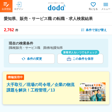
会員登録
ログイン
気になる
メニュー
愛知県、販売・サービス職
の転職・求人検索結果
2,762
条件で並び替え
件
現在の検索条件
[職種]販売・サービス職 [勤務地]愛知県
新着求人をいつでもチェック
条件の変更
この条件を保存
積極採用中
大手取引／現場の司令塔／企業の物流
課題を解決！工程管理／13