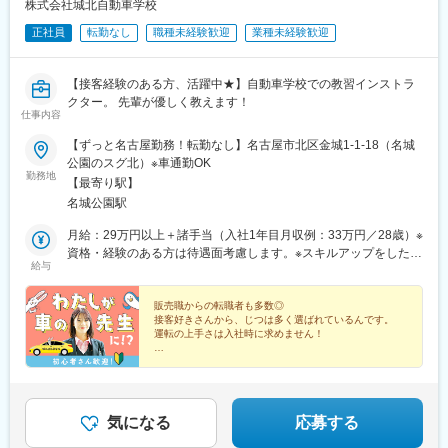
株式会社城北自動車学校
正社員
転勤なし
職種未経験歓迎
業種未経験歓迎
【接客経験のある方、活躍中★】自動車学校での教習インストラ
クター。 先輩が優しく教えます！
仕事内容
【ずっと名古屋勤務！転勤なし】名古屋市北区金城1-1-18（名城
公園のスグ北）※車通勤OK
勤務地
【最寄り駅】
名城公園駅
月給：29万円以上＋諸手当（入社1年目月収例：33万円／28歳）※
資格・経験のある方は待遇面考慮します。※スキルアップをしたい
給与
方も活躍できます＜年収例＞・480万円／入社2年目（月給34万円
＋賞与）・550万円／入社7年目・主任（月給37万円＋賞与）・
730万円／入社12年目・課長（月給47万円＋賞与）
販売職からの転職者も多数◎
接客好きさんから、じつは多く選ばれているんです。
運転の上手さは入社時に求めません！
■完全週休二日制
■月給29万円以上＋諸手当
■ここ数年業績好調で賞与年3回支給◎
■転勤なし！ずっと名古屋市で働ける
■未経験歓迎
気になる
応募する