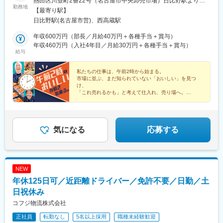
熱田区川並町2番22号（名古屋市中央卸売市場）日比野駅より徒
勤務地
歩6分◎駐車場あり・車通勤OK！◎転勤なし！ずっと名古屋で働
【最寄り駅】
けます※受動喫煙対策：屋外喫煙場所設置（屋内禁煙）
日比野駅(名古屋市営)、西高蔵駅
年収600万円（部長／月給40万円＋各種手当＋賞与）
年収460万円（入社4年目／月給30万円＋各種手当＋賞与）
給与
私たちの仕事は、午前2時から始まる。
市場に並ぶ、まだ知られていない「おいしい」を見つ
け、
「これ売れるかも」と考えて仕入れ、売り場へ。
日常の中でふと気になった食材や商品が、
そのまま仕入れや提案につながる、少し特別な働き方で
す。
気になる
応募する
NEW
年休125日可／近距離ドライバー／免許不要／日勤／土
日祝休み
コフジ物流株式会社
正社員
転勤なし
5名以上採用
職種未経験歓迎