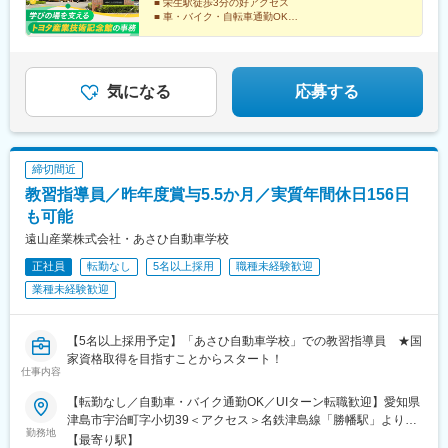
■ 栄生駅徒歩3分の好アクセス
■ 車・バイク・自転車通勤OK
■ 賞与年2回
■ 手厚い福利厚生
気になる
応募する
締切間近
教習指導員／昨年度賞与5.5か月／実質年間休日156日
も可能
遠山産業株式会社・あさひ自動車学校
正社員
転勤なし
5名以上採用
職種未経験歓迎
業種未経験歓迎
【5名以上採用予定】「あさひ自動車学校」での教習指導員 ★国
家資格取得を目指すことからスタート！
仕事内容
【転勤なし／自動車・バイク通勤OK／UIターン転職歓迎】愛知県
津島市宇治町字小切39＜アクセス＞名鉄津島線「勝幡駅」より車
勤務地
5分「甚目寺南IC」より車15分※受動喫煙対策あり（屋内禁煙）
【最寄り駅】