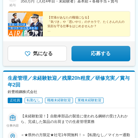
回数は11回程度 つまり月の3分の2がオフの時間に！ プライベ
350万円（入社4年目・未経験者）基本給＋各種手当＋賞与
給与
ートも満喫できる◎★日勤のみも、24時間勤務も 希望に合わせ
て働き方が選べる！★家賃月5000円の単身寮完備！ 県外からの
入社者も活躍中★連休の取得もOK 旅行やレジャーをしっかり楽
【空港があなたの職場になる】
「気づき」や「思いやり」のチカラで、たくさんの人の
しめる♪★資格取得費用は全額負担 取得後は資格手当で収入
笑顔を守る仕事をはじめませんか？
UP！★若手からベテランまで活躍中 負担が少ないため長く働く
社員も！★暑さ対策として熱中症対策もバッチリ！塩分タブレッ
★未経験の方も大歓迎
★出勤は月11回から
トの支給や、制服も夏仕様施設の外での勤務は、空調完備も◎
★基本残業なし
★単身寮あり
★資格取得を徹底サポート
気になる
応募する
★連休の取得もOK
生産管理／未経験歓迎／残業20h程度／研修充実／賞与
年2回
鈴豊精鋼株式会社
正社員
転勤なし
職種未経験歓迎
業種未経験歓迎
【未経験歓迎！】自動車部品の製造に使われる鋼材の受け入れか
ら、完成した製品の出荷までの生産管理業務
仕事内容
＜★県外の方限定★社宅1年間無料！＞【転勤なし／マイカー通勤