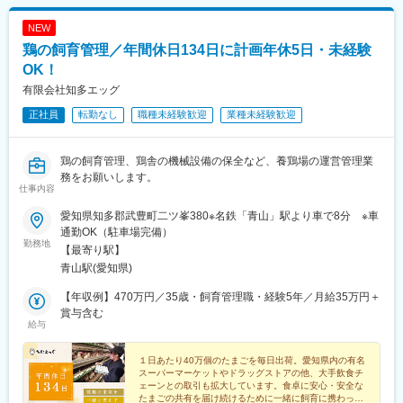
NEW
鶏の飼育管理／年間休日134日に計画年休5日・未経験
OK！
有限会社知多エッグ
正社員
転勤なし
職種未経験歓迎
業種未経験歓迎
鶏の飼育管理、鶏舎の機械設備の保全など、養鶏場の運営管理業
務をお願いします。
仕事内容
愛知県知多郡武豊町二ツ峯380※名鉄「青山」駅より車で8分 ※車
通勤OK（駐車場完備）
勤務地
【最寄り駅】
青山駅(愛知県)
【年収例】470万円／35歳・飼育管理職・経験5年／月給35万円＋
賞与含む
給与
１日あたり40万個のたまごを毎日出荷。愛知県内の有名
スーパーマーケットやドラッグストアの他、大手飲食チ
ェーンとの取引も拡大しています。食卓に安心・安全な
たまごの共有を届け続けるために一緒に飼育に携わって