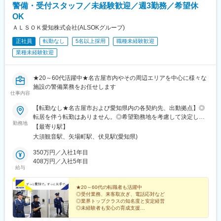
警備・受付スタッフ／未経験歓迎／週3勤務／希望休
OK
ＡＬＳＯＫ愛知株式会社(ALSOKグループ)
正社員
転勤なし
5名以上採用
職種未経験歓迎
業種未経験歓迎
★20～60代活躍中★名古屋市内やその周辺エリアを中心に様々な
施設の警備業務をお任せします
仕事内容
【転勤なし★名古屋市および愛知県内の各契約先、出動拠点】◎
転居を伴う転勤はありません。◎希望勤務地を考慮して決定しま
勤務地
す。【本社】愛知県名古屋市中区栄3-35-1
【最寄り駅】
大須観音駅、矢場町駅、伏見駅(愛知県)
350万円／入社1年目
408万円／入社5年目
給与
★20～60代の転職者も活躍中
◎受付業務、来客取次ぎ、電話応対など
◎業界トップクラスの知名度と安定経営
◎未経験者も安心の育成支援
◎屋内勤務メイン＆残業少なめ＆希望休がとりやすい