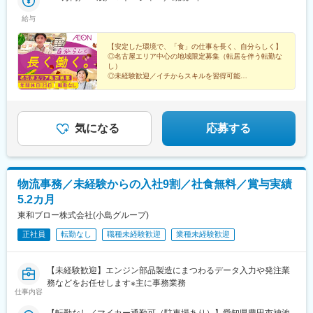
区)■イオン守山店(守山区)■イオン八事店(昭和区)■イオンスタイル
田井駅、平安通駅、桜本町駅
給与
ワンダーシティ(西区)■イオンン金山店(中区)■イオン名古屋東店
(名東区)■イオンメイトピア店(名東区)■イオンスタイル名古屋則武
(西区)■イオンスタイル高針原(名東区)■イオンスタイル上飯田(北
【安定した環境で、「食」の仕事を長く、自分らしく】
◎名古屋エリア中心の地域限定募集（転居を伴う転勤な
区)※必ずしも名古屋市の店舗になるとは限りません※ご自宅を拠点
し）
に片道90分以内の範囲で転居を伴わない異動の可能性があります
◎未経験歓迎／イチからスキルを習得可能
※詳細な就業場所・業務の変更の範囲については労働条件明示時に
◎残業月平均3.9時間（2026年2月時点）
◎年間休日125日（長期休暇年20日）
お伝えさせていただきます。
気になる
応募する
物流事務／未経験からの入社9割／社食無料／賞与実績
5.2カ月
東和ブロー株式会社(小島グループ)
正社員
転勤なし
職種未経験歓迎
業種未経験歓迎
【未経験歓迎】エンジン部品製造にまつわるデータ入力や発注業
務などをお任せします※主に事務業務
仕事内容
【転勤なし／マイカー通勤可（駐車場あり）】愛知県豊田市神池