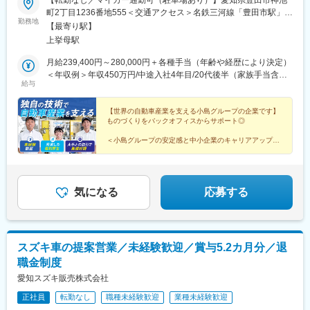
町2丁目1236番地555＜交通アクセス＞名鉄三河線「豊田市駅」よ
勤務地
り車で11分※勤務地の受動喫煙対策：屋内禁煙
【最寄り駅】
上挙母駅
月給239,400円～280,000円＋各種手当（年齢や経歴により決定）
＜年収例＞年収450万円/中途入社4年目/20代後半（家族手当含ま
給与
ない）
【世界の自動車産業を支える小島グループの企業です】
ものづくりをバックオフィスからサポート◎
＜小島グループの安定感と中小企業のキャリアアップを
目指せる環境＞
どちらも楽しめる職場です！
▼気になる詳細をチェック▼
気になる
応募する
スズキ車の提案営業／未経験歓迎／賞与5.2カ月分／退
職金制度
愛知スズキ販売株式会社
正社員
転勤なし
職種未経験歓迎
業種未経験歓迎