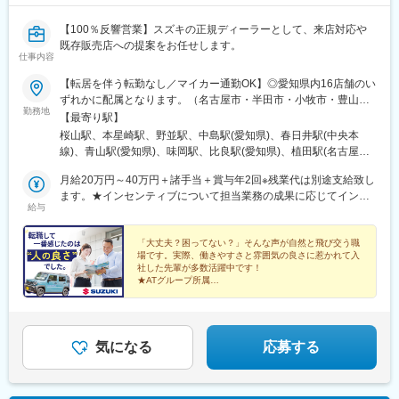
【100％反響営業】スズキの正規ディーラーとして、来店対応や
既存販売店への提案をお任せします。
仕事内容
【転居を伴う転勤なし／マイカー通勤OK】◎愛知県内16店舗のい
ずれかに配属となります。（名古屋市・半田市・小牧市・豊山
勤務地
町・春日井市・岡崎市・豊田市・みよし市・刈谷市・豊明市）◎
【最寄り駅】
ご自宅から通える範囲で、希望を考慮の上決定いたします。■高辻
桜山駅、本星崎駅、野並駅、中島駅(愛知県)、春日井駅(中央本
店■スズキアリーナ愛知星崎インター店■野並南店■スズキアリー
線)、青山駅(愛知県)、味岡駅、比良駅(愛知県)、植田駅(名古屋市
ナ中川店■守山吉根店■半田店■スズキアリーナ味岡店■小牧店■ス
営)、東岡崎駅、岡崎駅、末野原駅、三好ケ丘駅、野田新町駅、豊
ズキアリーナ春日井店■スズキサンフィールド高針原店■岡崎店■
月給20万円～40万円＋諸手当＋賞与年2回※残業代は別途支給致し
明駅、成岩駅
スズキアリーナ岡崎南店■豊田店■スズキアリーナサンフィールド
ます。★インセンティブについて担当業務の成果に応じてインセ
給与
三好丘店■スズキアリーナ刈谷店■ユーズステーションとよあけ受
ンティブを支給しています。平均支給額は月2万円前後となってお
動喫煙対策：屋内禁煙
り、安定したベースに加えて、頑張りが収入に反映される環境で
す。
「大丈夫？困ってない？」そんな声が自然と飛び交う職
場です。実際、働きやすさと雰囲気の良さに惹かれて入
社した先輩が多数活躍中です！
★ATグループ所属
★未経験歓迎
★残業月20時間以下
★長期休暇年3回
★賞与5.2カ月分（前年実績）
気になる
応募する