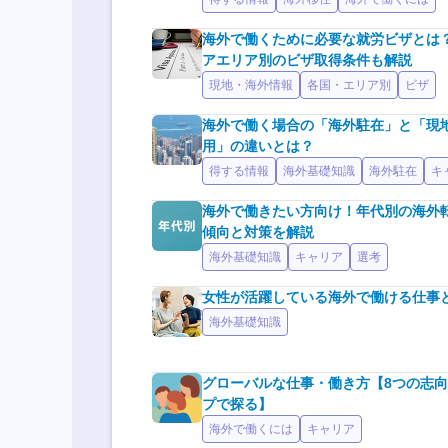
海外で働くために必要な就労ビザとは
アエリア別のビザ取得条件も解説
現地・海外情報
各国・エリア別
ビザ
海外で働く場合の「海外駐在」と「現
用」の違いとは？
得する情報
海外基礎知識
海外駐在
キ
海外で働きたい方向け！年代別の海外
傾向と対策を解説
海外基礎知識
キャリア
選考
女性が活躍している海外で働ける仕事
海外基礎知識
グローバルな仕事・働き方【8つの志
プで探る】
海外で働くには
キャリア