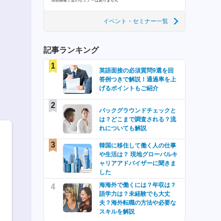
現在開催予定のセミナーはありません
イベント・セミナー一覧
記事ランキング
1
英語面接の必須質問9選を回
答例つきで解説！通過率を上
げるポイントもご紹介
2
バックグラウンドチェックと
は？どこまで調査される？流
れについても解説
3
韓国に移住して働く人の仕事
や生活は？ 現地グローバルキ
ャリアアドバイザーに聞きま
した
海海外で働くには？年収は？
4
語学力は？未経験でも大丈
夫？海外転職の方法や必要な
スキルを解説