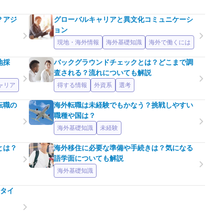
？アジ
グローバルキャリアと異文化コミュニケーシ
ョン
現地・海外情報
海外基礎知識
海外で働くには
地採
バックグラウンドチェックとは？どこまで調
査される？流れについても解説
ャリア
得する情報
外資系
選考
転職の
海外転職は未経験でもかなう？挑戦しやすい
職種や国は？
海外基礎知識
未経験
とは？
海外移住に必要な準備や手続きは？気になる
語学面についても解説
海外基礎知識
向タイ