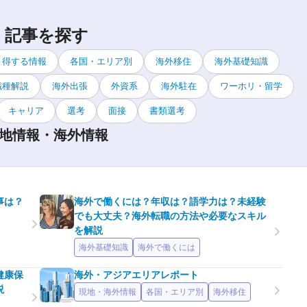
記事を探す
得する情報
各国・エリア別
海外移住
海外基礎知識
職種解説
海外出張
外資系
海外駐在
ワーホリ・留学
キャリア
選考
面接
書類選考
地情報・海外情報
事は？
海外で働くには？年収は？語学力は？未経験
でも大丈夫？海外転職の方法や必要なスキル
を解説
海外基礎知識
海外で働くには
健康保
海外・アジアエリアレポート
説
現地・海外情報
各国・エリア別
海外移住