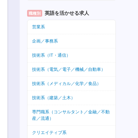
英語を活かせる求人
職種別
営業系
企画／事務系
技術系（IT・通信）
技術系（電気／電子／機械／自動車）
技術系（メディカル／化学／食品）
技術系（建築／土木）
専門職系（コンサルタント／金融／不動
産／流通）
クリエイティブ系