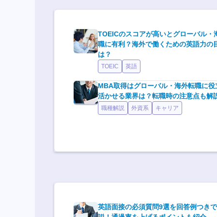
TOEICのスコアが高いとグローバル・
職に有利？海外で働くための英語力の
は？
TOEIC
英語
MBA取得はグローバル・海外転職に役
活かせる業界は？転職時の注意点も解
職種解説
外資系
キャリア
英語面接の必須質問9選を回答例つき