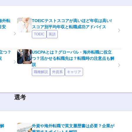
海外転
TOEICテストスコアが高いほど年収は高い!
目安
スコア別平均年収と転職成功アドバイス
TOEIC
英語
立つ？
USCPAとは？グローバル・海外転職に役立
説
つ？活かせる転職先は？転職時の注意点も解
説
職種解説
外資系
キャリア
選考
で解
外資や海外転職で英文履歴書は必要？企業が