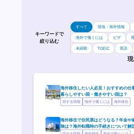
すべて
現地・海外情報
キーワードで
海外で働くには
ビザ
絞り込む
未経験
英語
TOEIC
現
海外移住したい人必見！おすすめの仕
暮らしやすい国・働きやすい国は？
得する情報
海外で働くには
海外移住
海外移住で住民票はどうなる？年金や
険は？海外転職時の手続きについて解
得する情報
海外移住
海外で働くには