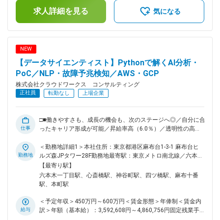
さらに効率的な人員の提案をします。 （2）プロジェクトへの
を通じて上下する可能性があります。月給(月額)は固定手当を
アサインとエンジニアの管理 ◇エンジニアの希望を踏まえてア
求人詳細を見る
含めた表記です。
気になる
サインを決定 ◇勤怠管理や状況確認 （3）エンジニアの成長支
援 ◇キャリア開発計画の作成・支援 ◇アサイン計画／マッチン
グ ※スキル・価格・期間を考え、必要に応じて価格交渉も行い
ます。 ◇プロジェクトアサイン面談コーディネート ◇働きやす
NEW
い環境作り ■こんな方にぴったり： IT業界に興味がある方／
【データサイエンティスト】Pythonで解くAI分析・
人の役に立つことに喜びを感じる方／成長意欲の高い方／安定
企業で腰をすえてキャリアを築いていきたい方／人のキャリア
PoC／NLP・故障予兆検知／AWS・GCP
アップをお手伝いしたい方 ■当社の特徴： 当社では、一人ひ
株式会社クラウドワークス コンサルティング
とりの意思を尊重したキャリア形成と働き方を大切にしていま
正社員
転勤なし
上場企業
す。 上流から下流まで幅広い工程、開発からインフラ・クラ
ウドまで多彩な技術領域、金融・製造・通信など多業種にまた
がる案件。その中から、自分の志向やライフステージに合わせ
□■働きやすさも、成長の機会も、次のステージへ◎／自分に合
て選択できる環境があります。 挑戦したい人には成長の機会
仕事
ったキャリア形成が可能／昇給率高（6.0％）／透明性の高い
を、安定を求める人には働きやすさを。 エンジニア一人ひと
評価制度／大手案件多数／これまでの経験を活かしてスキルア
りが主体的に未来を描ける、それが当社の特徴です。 変更の
ップ可能■□ ■業務内容： 「データ分析はしたが、結局ビジネ
＜勤務地詳細1＞本社住所：東京都港区麻布台1-3-1 麻布台ヒ
範囲：会社の定める業務
スに使われなかった」そんな経験はありませんか？当社では、
勤務地
ルズ森JPタワー28F勤務地最寄駅：東京メトロ南北線／六本木
ECの売上を最大化させるレコメンドエンジンの実装や、総合
一丁目駅受動喫煙対策：屋内喫煙可能場所あり＜勤務地詳細2
【最寄り駅】
商社の意思決定を支える統計解析など、事業の根幹に関わるプ
＞大阪オフィス住所：大阪府大阪市中央区南船場4-2-11 JPR心
六本木一丁目駅、心斎橋駅、神谷町駅、四ツ橋駅、麻布十番
ロジェクトが主戦場です。 ■具体的な業務例： ◇自然言語処理
斎橋ビル5階勤務地最寄駅：各線／心斎橋駅受動喫煙対策：屋
駅、本町駅
（NLP）：故障受付のメモなどのテキストデータをAmazon
内全面禁煙＜勤務地詳細3＞顧客先（大阪・愛知・福岡・東
Comprehend等で解析し、タグ付けや分類モデルを構築。 ◇デ
京）住所：大阪府 受動喫煙対策：屋内全面禁煙変更の範囲：
＜予定年収＞450万円～600万円＜賃金形態＞年俸制＜賃金内
ータエンジニアリング：AWS GlueやSnowflakeを用いたデータ
会社の定める事業所（リモートワーク含む）
給与
訳＞年額（基本給）：3,592,608円～4,860,756円固定残業手
クレンジング、前処理の自動化、ダッシュボード化
当/月：71,616円～94,937円（固定残業時間30時間0分/月）超