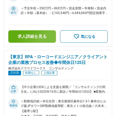
多数◎～ 通信、金融、メーカー、官公庁等幅広い分野で、
る事業所（リモートワーク含む）
WEB・オープン系を中心とした開発案件の要件定義、基本設
＜予定年収＞290万円～869万円＜賃金形態＞年俸制＜賃金内
計などの上流工程から開発、テスト、運用までキャリアプラン
給与
訳＞年額（基本給）：2,165,540円～6,684,060円固定残業手
に合わせ、最適な案件・フェーズをお任せします。 ■プロジェ
当/月：61,805円～167,695円（固定残業時間30時間0分/月）
クト例： ・セキュリティ基準対応管理システム開発
超過した時間外労働の残業手当は追加支給＜月額＞242,266円
（TypeScript/React） ・BIシステム開発（TypeScript/React）
～724,700円（12分割）（一律手当を含む）＜昇給有無＞有＜
・デジタルアタッチメント開発（TypeScript/React/Node.js）
残業手当＞有＜給与補足＞※スキルや経験を考慮の上、当社賃
求人詳細を見る
・財務シミュレーションシステム開発（TypeScript/Node.js）
金規定により決定します。■昇給：年1回※2024年度年間平均
気になる
・音声認識システムの追加開発
昇給額：26万円■業績賞与あり賃金はあくまでも目安の金額で
（JavaScript/C#/ASP.NET/WPF） ※JavaScriptやTypeScriptで
あり、選考を通じて上下する可能性があります。月給(月額)は
開発を行うフロントエンドエンジニアにとってベーシックなプ
固定手当を含めた表記です。
ロジェクトが基本です。開発手法はウォーターフォール開発も
【東京】RPA・ローコードエンジニア／クライアント
ありますがクラウドネイティブな環境でアジャイル開発やスク
企業の業務プロセス改善◆年間休日125日
ラム開発、サービス、DevOpsなど最先端の開発を行うことも
株式会社クラウドワークス コンサルティング
可能です。 ■業務の特徴： ～社内請負案件拡大中／スキルを
正社員
磨き、キャリアを広げるクラウドワークスグループで次のステ
転勤なし
上場企業
ージへ～ ◇現在、クラウドワークス コンサルティングでは社
内での請負案件の拡大を進めています。お客様先だけでなく、
自社内でもスキルアップできるチャンスが加速中です。 ・最
【中小企業のDXによる支援を展開／「コンサルティングの民
仕事
先端技術に触れられる外部プロジェクト ・要件定義や設計か
主化」に向け2025年10月に新設／年間休日125日】 ■業務内
ら関われる自社内プロジェクト ◇PM/PL経験者には、請負チー
容： クライアント企業の業務プロセス改善を、自動化技術を
ムの立ち上げや拡大にも即参画可能、キャリアの選択肢が今ま
用いて支援するコンサルタント／エンジニアとしてご活躍いた
＜勤務地詳細＞本社住所：東京都港区麻布台1-3-1 麻布台ヒル
で以上に広がります。 ■当社の魅力： 2025年10月、クラウド
だきます。豊富な案件の中から、スキルやキャリアプランに最
勤務地
ズ森JPタワー28F勤務地最寄駅：東京メトロ南北線／六本木一
ワークス コンサルティングは社名を変更し、新しい仲間を迎
適なプロジェクトをお任せします。 主な活躍の場は、RPAツ
丁目駅受動喫煙対策：屋内喫煙可能場所あり変更の範囲：会社
【最寄り駅】
え、新しく生まれ変わりました。現在エンジニアの働き方・給
ールとして高いシェアを誇る「UiPath」、 そして導入企業が
の定める事業所（リモートワーク含む）