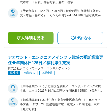
ロジェクト PM/PL経験者には、請負チームの立ち上げや拡大
信、金融、官公庁、メーカーなど幅広い業界のインフラ領域の
の定める事業所（リモートワーク含む）
六本木一丁目駅、神谷町駅、麻布十番駅
にも即参画可能ャリアの選択肢が今まで以上に広がります◎
プロジェクトにおいて、主に 設計・構築～運用保守といった
変更の範囲：会社の定める業務
インフラ基盤の実装・運用工程を中心にご担当いただきます。
＜予定年収＞342万円～500万円＜賃金形態＞年俸制＜賃金内
チームリーダーやPM、他エンジニアと連携しながら、インフ
給与
訳＞年額（基本給）：2,777,448円～4,044,800円固定残業手
ラエンジニアとしての実務経験を積み、クラウドやネットワー
当/月：54,246円～79,600円（固定残業時間30時間0分/月）超
クなど幅広い技術領域で着実にスキルアップできる環境です。
過した時間外労働の残業手当は追加支給＜月額＞285,700円～
「運用経験を活かして、設計・構築にもチャレンジしたい」
416,666円（12分割）（一律手当を含む）＜昇給有無＞有＜残
「AWSやAzureなど、クラウド技術を本格的に身につけたい」
業手当＞有＜給与補足＞※スキルや経験を考慮の上、当社賃金
という意欲をお持ちの方を歓迎します。 ■プロジェクト例：
求人詳細を見る
規定により決定します。■昇給：年1回※2024年度年間平均昇
気になる
・AWS環境の設計・構築、運用保守業務 ・Azure／GCPを活用
給額：26万円■業績賞与あり賃金はあくまでも目安の金額であ
したインフラ構築・運用業務 ・大規模Webサービス向けイン
り、選考を通じて上下する可能性があります。月給(月額)は固
フラ基盤の構築支援 ・オンプレミスからクラウドへの移行プ
定手当を含めた表記です。
ロジェクト支援 ※オンプレミス環境でのサーバ構築から、AWS
アカウント・エンジニア／インフラ領域の受託業務専
／Azure／GCPといったクラウドネイティブな環境でのモダン
任◆年間休日125日／福利厚生充実
なインフラ構築まで、幅広いプロジェクトに関わることでスキ
ルを磨けます。 ※また、下記資格をお持ちの方は、入社後すぐ
株式会社クラウドワークス コンサルティング
にクラウド関連のプロジェクトにアサイン可能です ・AWS
正社員
転勤なし
上場企業
Certified Solutions Architect - Professional ・AWS Certified
DevOps Engineer - Professional ■業務の特徴： ～社内請負案
件拡大中／スキルを磨き、キャリアを広げるクラウドワークス
【中小企業のDXによる支援を展開／「コンサルティングの民
グループで次のステージへ～ ◇現在、クラウドワークス コン
仕事
主化」に向け2025年10月に新設／年間休日125日】 ■業務内
サルティングでは社内での請負案件の拡大を進めています。お
容： 当社のもともとの事業であるSESから受託・請負案件を拡
客様先だけでなく、自社内でもスキルアップできるチャンスが
大する業務です。お客様のビジネス課題や要求を深く理解し、
＜勤務地詳細1＞本社住所：東京都港区麻布台1-3-1 麻布台ヒ
加速中です。 ・最先端技術に触れられる外部プロジェクト ・
それを貴社の請負チームが確実に実行できるプロジェクトへと
勤務地
ルズ森JPタワー28F勤務地最寄駅：東京メトロ南北線／六本木
要件定義や設計から関われる自社内プロジェクト 変更の範
転換する、I最上流工程に特化した重要な役割です。 ■具体的
一丁目駅受動喫煙対策：屋内喫煙可能場所あり＜勤務地詳細2
【最寄り駅】