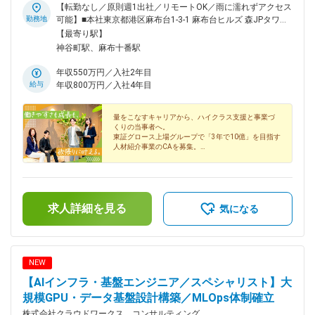
【転勤なし／原則週1出社／リモートOK／雨に濡れずアクセス
勤務地
可能】■本社東京都港区麻布台1-3-1 麻布台ヒルズ 森JPタワー
28F＊東京メトロ日比谷線「神谷町駅」より徒歩6分、南北線
【最寄り駅】
「六本木一丁目駅」より徒歩7分※受動喫煙防止対策：オフィ
神谷町駅、麻布十番駅
ス内禁煙（ビル内喫煙所あり）
年収550万円／入社2年目
給与
年収800万円／入社4年目
量をこなすキャリアから、ハイクラス支援と事業づ
くりの当事者へ。
東証グロース上場グループで「3年で10億」を目指す
人材紹介事業のCAを募集。
20代マネージャー登用実績あり。フルフレックス＆
週4リモートで、自分らしい働き方も実現できます。
求人詳細を見る
気になる
NEW
【AIインフラ・基盤エンジニア／スペシャリスト】大
規模GPU・データ基盤設計構築／MLOps体制確立
株式会社クラウドワークス コンサルティング