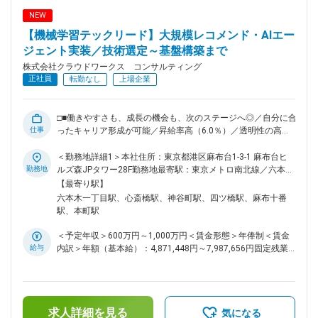
キルを磨き、キャリアを広げる、クラウドワークスグループで
NEW
次のステージへ。現在、クラウドワークス コンサルティング
【機械学習テックリード】大規模レコメンド・AIエー
では社内での請負案件の拡大を進めています。お客様先だけで
なく、自社内でもスキルアップできるチャンスが加速中です。
ジェント実装／技術選定～基盤構築まで
◇最先端技術に触れられる外部プロジェクト ◇要件定義や設計
株式会社クラウドワークス コンサルティング
から関われる自社内プロジェクト ※PM／PL経験者には、請負
正社員
転勤なし
上場企業
チームの立ち上げや拡大にも即参画可能です。キャリアの選択
肢が今まで以上に広がります。 ■当社の魅力： 2025年10月、
クラウドワークス コンサルティングは社名を変更し、新しい
□■働きやすさも、成長の機会も、次のステージへ◎／自分に合
仲間を迎え、新しく生まれ変わりました。現在エンジニアの働
仕事
ったキャリア形成が可能／昇給率高（6.0％）／透明性の高い
き方・給与／評価制度・福利厚生などの改善が進行中です。今
評価制度／大手案件多数／これまでの経験を活かしてスキルア
後は働く条件面だけでなく、様々なプロジェクトへの参画も期
ップ可能■□ ■業務内容： ◇大規模レコメンドエンジンの刷新：
＜勤務地詳細1＞本社住所：東京都港区麻布台1-3-1 麻布台ヒ
待されます。 変更の範囲：会社の定める業務
数十万～数百万ユーザー規模のEC・HRアプリにおいて、機械
勤務地
ルズ森JPタワー28F勤務地最寄駅：東京メトロ南北線／六本木
学習モデルをAPI化し、AWS／GCP環境でのバッチ処理・リア
一丁目駅受動喫煙対策：屋内喫煙可能場所あり＜勤務地詳細2
【最寄り駅】
ルタイム推論基盤を構築。 ◇次世代AIエージェントの企画・開
＞大阪オフィス住所：大阪府大阪市中央区南船場4-2-11 JPR心
六本木一丁目駅、心斎橋駅、神谷町駅、四ツ橋駅、麻布十番
発：総合商社のDXプロジェクトにて、LLM（ChatGPT／
斎橋ビル5階勤務地最寄駅：各線／心斎橋駅受動喫煙対策：屋
駅、本町駅
Claude等）を活用した意思決定支援ツールのプロトタイピン
内全面禁煙＜勤務地詳細3＞顧客先（大阪・愛知・福岡・東
グから本実装まで。 ◇技術的意思決定のリード：アルゴリズム
京）住所：大阪府 受動喫煙対策：屋内全面禁煙変更の範囲：
＜予定年収＞600万円～1,000万円＜賃金形態＞年俸制＜賃金
の選定から、MLOps（継続的学習・デプロイ）の体制構築、
会社の定める事業所（リモートワーク含む）
給与
内訳＞年額（基本給）：4,871,448円～7,987,656円固定残業
ビジネスサイドへの技術的フィードバックまでを主導。 ■ポジ
手当/月：95,146円～167,695円（固定残業時間30時間0分/
ションの魅力： ◇「フルスタックなMLE」への深化：モデル
月）超過した時間外労働の残業手当は追加支給＜月額＞
構築（DS領域）とシステム実装（エンジニアリング領域）の
501,100円～833,333円（12分割）（一律手当を含む）＜昇給
両輪を回すため、極めて市場価値の高いキャリアを築けます。
有無＞有＜残業手当＞有＜給与補足＞※スキルや経験を考慮の
◇上流からの参画：曖昧な要件から「どの技術を使い、どう解
求人詳細を見る
上、当社賃金規定により決定します。■昇給：年1回※2024年
気になる