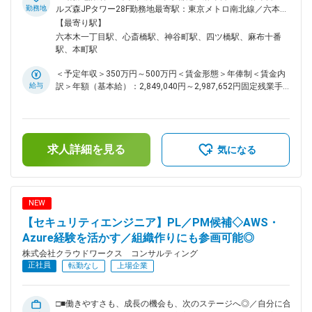
／WAF等）の運用・保守 ◇ID／アクセス管理、パッチ適用管理
勤務地
ルズ森JPタワー28F勤務地最寄駅：東京メトロ南北線／六本木
などの運用業務 ◇セキュリティアラートの一次対応・エスカレ
一丁目駅受動喫煙対策：屋内喫煙可能場所あり＜勤務地詳細2
【最寄り駅】
ーション ◇脆弱性スキャンツールの実行および結果の整理
＞顧客先（大阪・愛知・福岡・東京）住所：大阪府 受動喫煙
六本木一丁目駅、心斎橋駅、神谷町駅、四ツ橋駅、麻布十番
「設計から携わりたいが、実際は運用ばかり」「自分の専門知
対策：屋内全面禁煙＜勤務地詳細3＞大阪オフィス住所：大阪
駅、本町駅
識を活かす場がない」そんな、器用貧乏で終わってしまう環境
府大阪市中央区南船場4-2-11 JPR心斎橋ビル5階勤務地最寄
とは無縁です。 顧客のクリティカルな課題を解決する「セキ
駅：各線／心斎橋駅受動喫煙対策：屋内全面禁煙変更の範囲：
＜予定年収＞350万円～500万円＜賃金形態＞年俸制＜賃金内
ュリティの実装」を目指していただきたいと思っております。
会社の定める事業所（リモートワーク含む）
給与
訳＞年額（基本給）：2,849,040円～2,987,652円固定残業手
例えば、大規模なハイブリッドクラウド環境における認証基盤
当/月：54,246円～167,695円（固定残業時間30時間0分/月）
の統合や、インシデント発生時の技術的なフォレンジック調
超過した時間外労働の残業手当は追加支給＜月額＞291,666円
査、あるいは最新のWAF導入による防御力の最大化など。 あ
～416,666円（12分割）（一律手当を含む）＜昇給有無＞有＜
なたには、特定の手順を守るだけの作業者ではなく、「どう守
残業手当＞有＜給与補足＞※スキルや経験を考慮の上、当社賃
るべきか」の答えを技術で示すエンジニアとして、最前線で腕
求人詳細を見る
金規定により決定します。■昇給：年1回※2024年度年間平均
気になる
を振るっていただきます。 ■ポジションの魅力： ◇手に職をつ
昇給額：26万円■業績賞与：あり賃金はあくまでも目安の金額
け、将来の安定を確保： 慢性的な人材不足であるセキュリテ
であり、選考を通じて上下する可能性があります。月給(月額)
ィ領域へ足を踏み入れることで、エンジニアとしての寿命を大
は固定手当を含めた表記です。
幅に伸ばせます。 ◇資格取得支援と実務の連動： お持ちの資
NEW
格知識を、現場で「生きたスキル」に昇華させる環境を提供し
【セキュリティエンジニア】PL／PM候補◇AWS・
ます。 ◇着実なステップアップ： 運用経験者以上であれば、
数年後には設計や診断エンジニアへの道筋が明確です。 ■キャ
Azure経験を活かす／組織作りにも参画可能◎
リアについて： ＜キャリアチェンジが可能＞ ・運用・保守エ
株式会社クラウドワークス コンサルティング
ンジニア（サーバ／NW）：日常の監視業務で培った「異常へ
正社員
転勤なし
上場企業
の気づき」は、SOC業務に直結します。 ・テクニカルサポー
ト：トラブルシューティング能力と高いコミュニケーション能
力は、セキュリティ対応において非常に重宝されます。 ＜社
□■働きやすさも、成長の機会も、次のステージへ◎／自分に合
内請負案件拡大中／SES以外のキャリア＞ 現在、当社では社内