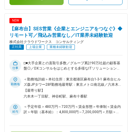
くか」を定義する、テックリードとしての裁量があります。 ■
度年間平均昇給額：26万円■業績賞与：あり賃金はあくまでも
キャリアについて： ～社内請負案件拡大中／SES以外のキャリ
目安の金額であり、選考を通じて上下する可能性があります。
ア～ スキルを磨き、キャリアを広げる、クラウドワークスグ
月給(月額)は固定手当を含めた表記です。
ループで次のステージへ。現在、クラウドワークス コンサル
NEW
ティングでは社内での請負案件の拡大を進めています。お客様
【麻布台】SES営業《企業とエンジニアをつなぐ》◆
先だけでなく、自社内でもスキルアップできるチャンスが加速
中です。 ◇最先端技術に触れられる外部プロジェクト ◇要件定
リモート可／飛込み営業なし／IT業界未経験歓迎
義や設計から関われる自社内プロジェクト ※PM／PL経験者に
株式会社クラウドワークス コンサルティング
は、請負チームの立ち上げや拡大にも即参画可能です。キャリ
正社員
上場企業
業種未経験歓迎
アの選択肢が今まで以上に広がります。 ■当社の魅力： 2025
年10月、クラウドワークス コンサルティングは社名を変更
し、新しい仲間を迎え、新しく生まれ変わりました。現在エン
□■大手企業との直取引多数／グループ累計90万社超の顧客基
ジニアの働き方・給与／評価制度・福利厚生などの改善が進行
仕事
盤◎／DXコンサルをはじめとする多様なITソリューションを
中です。今後は働く条件面だけでなく、様々なプロジェクトへ
展開／設立からの平均成長率37％・無借金経営■□ ■業務概
の参画も期待されます。 変更の範囲：会社の定める業務
要： 企業とエンジニアをつなぐITコンサルティング営業とし
＜勤務地詳細＞本社住所：東京都港区麻布台1-3-1 麻布台ヒル
て業務に携わっていただきます。 ■業務の特徴： ・最初は既
勤務地
ズ森JPタワー28F勤務地最寄駅：東京メトロ南北線／六本木一
存クライアントへの営業からスタートいただきます。徐々に新
丁目駅受動喫煙対策：屋内喫煙可能場所あり変更の範囲：会社
【最寄り駅】
規開拓もお任せしていきますが、別事業部で長い付き合いのあ
の定める事業所（リモートワーク含む）
六本木一丁目駅、神谷町駅、麻布十番駅
る大手顧客とのパイプがあるため飛び込みやテレアポなどはご
ざいません。 ・担当クライアント数：10～20社／担当エンジ
＜予定年収＞480万円～720万円＜賃金形態＞年俸制＜賃金内
ニア数：20～30名 ※入社直後はご経験に合わせて設定いたし
給与
訳＞年額（基本給）：4,800,000円～7,200,000円＜月額＞
ます。 ■業務詳細： （1）クライアント企業のプロジェクトを
400,000円～600,000円（12分割）＜昇給有無＞有＜残業手当
確認 ◇プロジェクトに必要な人員の質（スキル・経験）と数
＞有＜給与補足＞※経験・能力・前給考慮のうえ決定いたしま
（人数）を確認 ※場合によってはクライアントが考えるよりも
す。■昇給：年2回賃金はあくまでも目安の金額であり、選考