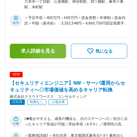
AIチャット基盤の保守運用・機能追加。 ◇Pythonを用いたデ
＞顧客先（大阪・愛知・福岡・東京）住所：大阪府 受動喫煙
六本木一丁目駅、心斎橋駅、神谷町駅、四ツ橋駅、麻布十番
ータパイプライン（数千万件規模のデータ処理）の開発を通じ
対策：屋内全面禁煙＜勤務地詳細3＞大阪オフィス住所：大阪
駅、本町駅
て、AIが学習しやすいデータ構造を学びます。 ◇Dify等のロー
府大阪市中央区南船場4-2-11 JPR心斎橋ビル5階勤務地最寄
コードツールを用いた迅速なプロトタイピングや、プロンプト
駅：各線／心斎橋駅受動喫煙対策：屋内全面禁煙変更の範囲：
＜予定年収＞400万円～600万円＜賃金形態＞年俸制＜賃金内
のチューニング、RAGの精度評価など。 ■ポジションの魅力：
会社の定める事業所（リモートワーク含む）
給与
訳＞年額（基本給）：3,262,548円～4,860,756円固定残業手
◇「実務」という最強の学習環境：個人開発では触れることが
当/月：63,721円～94,937円（固定残業時間30時間0分/月）超
できない数億レコード規模のデータ処理や、エンタープライズ
過した時間外労働の残業手当は追加支給＜月額＞335,600円～
級のセキュリティ設計を学べます。 ◇キャリアの掛け算：「ク
500,000円（12分割）（一律手当を含む）＜昇給有無＞有＜残
ラウド（AWS／Azure）×データ基盤×生成AI」という、今最も
業手当＞有＜給与補足＞※スキルや経験を考慮の上、当社賃金
市場価値が高い3つの領域を同時に経験できます。 ■キャリア
求人詳細を見る
規定により決定します。■昇給：年1回※2024年度年間平均昇
気になる
について： ～社内請負案件拡大中／SES以外のキャリア～ ス
給額：26万円■業績賞与：あり賃金はあくまでも目安の金額で
キルを磨き、キャリアを広げる、クラウドワークスグループで
あり、選考を通じて上下する可能性があります。月給(月額)は
次のステージへ。現在、クラウドワークス コンサルティング
固定手当を含めた表記です。
では社内での請負案件の拡大を進めています。お客様先だけで
NEW
なく、自社内でもスキルアップできるチャンスが加速中です。
【セキュリティエンジニア】NW・サーバ運用からセ
◇最先端技術に触れられる外部プロジェクト ◇要件定義や設計
から関われる自社内プロジェクト ※PM／PL経験者には、請負
キュリティへ◇市場価値を高めるキャリア転換
チームの立ち上げや拡大にも即参画可能です。キャリアの選択
株式会社クラウドワークス コンサルティング
肢が今まで以上に広がります。 ■当社の魅力： 2025年10月、
正社員
転勤なし
上場企業
クラウドワークス コンサルティングは社名を変更し、新しい
仲間を迎え、新しく生まれ変わりました。現在エンジニアの働
き方・給与／評価制度・福利厚生などの改善が進行中です。今
□■働きやすさも、成長の機会も、次のステージへ◎／自分に合
後は働く条件面だけでなく、様々なプロジェクトへの参画も期
仕事
ったキャリア形成が可能／昇給率高（6.0％）／透明性の高い
待されます。 変更の範囲：会社の定める業務
評価制度／大手案件多数／これまでの経験を活かしてスキルア
ップ可能■□ ■業務内容： ◇セキュリティ製品（FW／IDS／IPS
＜勤務地詳細1＞本社住所：東京都港区麻布台1-3-1 麻布台ヒ