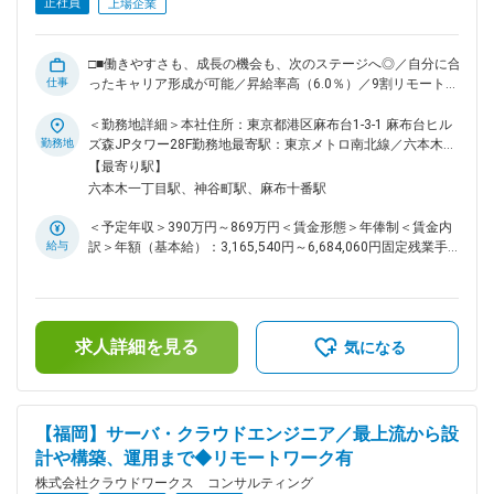
く、自社内でもスキルアップできるチャンスが加速中です。 ◇
正社員
上場企業
最先端技術に触れられる外部プロジェクト ◇要件定義や設計か
ら関われる自社内プロジェクト ※PM／PL経験者には、請負チ
ームの立ち上げや拡大にも即参画可能です。キャリアの選択肢
□■働きやすさも、成長の機会も、次のステージへ◎／自分に合
が今まで以上に広がります。 ■当社の魅力： 2025年10月、ク
仕事
ったキャリア形成が可能／昇給率高（6.0％）／9割リモート／
ラウドワークス コンサルティングは社名を変更し、新しい仲
透明性の高い評価制度／大手案件多数／これまでの経験を活か
間を迎え、新しく生まれ変わりました。現在エンジニアの働き
してスキルアップ可能■□ ■業務内容： ～Web系・オープン系
＜勤務地詳細＞本社住所：東京都港区麻布台1-3-1 麻布台ヒル
方・給与／評価制度・福利厚生などの改善が進行中です。今後
など新規開発案件・保守開発案件多数◎～ 通信、金融、メー
勤務地
ズ森JPタワー28F勤務地最寄駅：東京メトロ南北線／六本木一
は働く条件面だけでなく、様々なプロジェクトへの参画も期待
カー、官公庁等幅広い分野で、WEB・オープン系を中心とし
丁目駅受動喫煙対策：屋内喫煙可能場所あり変更の範囲：会社
【最寄り駅】
されます。 変更の範囲：会社の定める業務
た開発案件の要件定義、基本設計などの上流工程から開発、テ
の定める事業所（リモートワーク含む）
六本木一丁目駅、神谷町駅、麻布十番駅
スト、運用まで、キャリアプランに合わせ、最適な案件・フェ
ーズをお任せします。 ■プロジェクト例： ・大手TVコンテン
＜予定年収＞390万円～869万円＜賃金形態＞年俸制＜賃金内
ツ配信会社動画提供システム開発（Java/Python） ・メガベ
給与
訳＞年額（基本給）：3,165,540円～6,684,060円固定残業手
ンチャー予約システム開発支援（Java/Spring Framework） ・
当/月：61,805円～167,695円（固定残業時間30時間0分/月）
著作権使用料分配サービスの保守・開発（Java） ・クレジッ
超過した時間外労働の残業手当は追加支給＜月額＞325,600円
トカード会社向け 決済システム開発（Go) ・DXデータ基盤整
～724,700円（12分割）（一律手当を含む）＜昇給有無＞有＜
備開発（Node.js） ※Java/SpringBootを使用したウォーターフ
残業手当＞有＜給与補足＞※スキルや経験を考慮の上、当社賃
ォール開発を行うバックエンドエンジニアにとってベーシック
求人詳細を見る
金規定により決定します。■昇給：年1回※2024年度年間平均
気になる
なプロジェクトやGoやNode.jsを使用し、クラウドネイティブ
昇給額：26万円■業績賞与あり賃金はあくまでも目安の金額で
な環境でアジャイル開発やスクラム開発、マイクロサービス、
あり、選考を通じて上下する可能性があります。月給(月額)は
DevOpsなど最先端の開発を行うことも可能です。 ■業務の特
固定手当を含めた表記です。
徴： ～社内請負案件拡大中／スキルを磨き、キャリアを広げ
【福岡】サーバ・クラウドエンジニア／最上流から設
るクラウドワークスグループで次のステージへ～ ◇現在、クラ
計や構築、運用まで◆リモートワーク有
ウドワークス コンサルティングでは社内での請負案件の拡大
を進めています。お客様先だけでなく、自社内でもスキルアッ
株式会社クラウドワークス コンサルティング