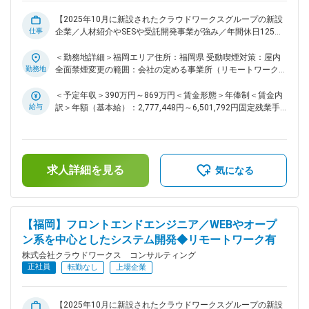
アでの事業展開は同社として未経験の段階です。既に大阪や名
古屋など東名阪エリアでは働く仕組みが整備されており、その
【2025年10月に新設されたクラウドワークスグループの新設
仕事
知見を活かしながら、まだ決まっていない部分も含めて組織づ
企業／人材紹介やSESや受託開発事業が強み／年間休日125日
くりや成長のプロセスに主体的に関わることができます。 ■当
以上】 ■業務概要： インフラ・ネットワーク領域のプロジェ
社の特徴： 株式会社クラウドワークス コンサルティングは、
クトを中心に、最上流のITコンサルティングから設計構築、運
＜勤務地詳細＞福岡エリア住所：福岡県 受動喫煙対策：屋内
クラウドワークスグループの「コンサルティングの民主化」を
用・保守まで幅広く携わり、システム・ネットワーク構築プロ
勤務地
全面禁煙変更の範囲：会社の定める事業所（リモートワーク含
掲げ、2025年10月に新設された企業です。人材紹介やSESや
ジェクトに参画していただきます。 ■具体的な業務内容： ・
む）
受託開発事業を強みとしながら、コンサルティング領域とのシ
インフラやネットワーク領域における最上流のITコンサルティ
＜予定年収＞390万円～869万円＜賃金形態＞年俸制＜賃金内
ナジーを高めるため事業と組織の拡大を進めています。中小企
ングや要件定義への参画 ・官公庁やメガバンクや通信キャリ
給与
訳＞年額（基本給）：2,777,448円～6,501,792円固定残業手
業のDX支援を行い、エンジニアが自分らしく活躍できる環境
ア等のネットワーク設計や構築や運用保守や技術支援 ・テレ
当/月：54,246円～126,984円（固定残業時間30時間0分/月）
ビ局の報道ネットワーク網の基本設計や構築作業や運用管理
づくりにも注力しています。 変更の範囲：会社の定める業務
超過した時間外労働の残業手当は追加支給＜月額＞285,700円
・センター工場IoT基盤検討支援や検証環境構築業務 ・生産系
～668,800円（12分割）（一律手当を含む）＜昇給有無＞有＜
基幹LANのネットワーク構築や広帯域化対応 ・SDN関連のネッ
残業手当＞有＜給与補足＞※給与詳細は、スキル・経験により
求人詳細を見る
トワーク設計や構成定義や制御に関する案件への参画 ■業務の
決定します。■昇給：年1回＜マネージャー採用時の給与＞年
気になる
特徴： ・インフラやネットワークのプロジェクトを中心に、
俸（基本給）：5,108,880円～5,724,060円月次固定残業手当
最上流のITコンサルティングから設計構築や運用保守まで一連
（月45時間分）：149,660円～167,695円 ※超過分別途支給
の工程を幅広く経験できます。 ・官公庁やメガバンクや通信
賃金はあくまでも目安の金額であり、選考を通じて上下する可
キャリアなど一流企業の大規模プロジェクトに携わる機会があ
能性があります。月給(月額)は固定手当を含めた表記です。
【福岡】フロントエンドエンジニア／WEBやオープ
り、社会的影響度の高い業務に取り組めます。 ・SDNやIoT基
ン系を中心としたシステム開発◆リモートワーク有
盤など先端技術の案件も多数あり、クラウドやネットワーク・
株式会社クラウドワークス コンサルティング
インフラ全般の高度な技術習得を目指せる環境です。 ■当ポジ
正社員
ションの特徴： 九州勤務として新たに募集を開始したポジシ
転勤なし
上場企業
ョンであり、同エリアでの事業展開は同社として未経験の段階
です。既に大阪や名古屋など東名阪エリアでは働く仕組みが整
備されており、その知見を活かしながら、まだ決まっていない
【2025年10月に新設されたクラウドワークスグループの新設