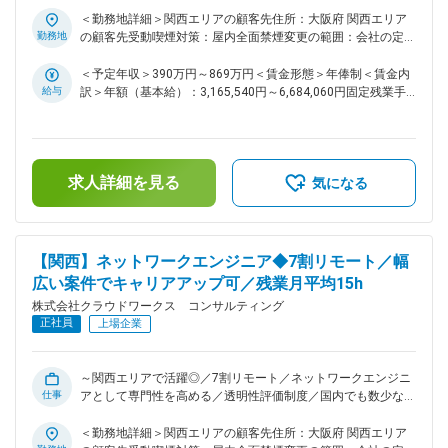
（6.0％）／9割リモート／透明性の高い評価制度／大手案件多
ジへ～ ◇現在、クラウドワークス コンサルティングでは社内
数／これまでの経験を活かしてスキルアップ可能■□ ■業務内
＜勤務地詳細＞関西エリアの顧客先住所：大阪府 関西エリア
での請負案件の拡大を進めています。お客様先だけでなく、自
容： ～Web系・オープン系など新規開発案件・保守開発案件
勤務地
の顧客先受動喫煙対策：屋内全面禁煙変更の範囲：会社の定め
社内でもスキルアップできるチャンスが加速中です。 ◇PM/PL
多数◎～ 通信、金融、メーカー、官公庁等幅広い分野で、
る事業所（リモートワーク含む）
経験者には請負チームの立ち上げや拡大にも即参画可能、キャ
WEB・オープン系を中心とした開発案件の要件定義、基本設
＜予定年収＞390万円～869万円＜賃金形態＞年俸制＜賃金内
リアの選択肢が今まで以上に広がります。 変更の範囲：会社
計などの上流工程から開発、テスト、運用まで、キャリアプラ
給与
訳＞年額（基本給）：3,165,540円～6,684,060円固定残業手
の定める業務
ンに合わせ、最適な案件・フェーズをお任せします。 ■プロジ
当/月：61,805円～167,695円（固定残業時間30時間0分/月）
ェクト例： ・大手TVコンテンツ配信会社動画提供システム開
超過した時間外労働の残業手当は追加支給＜月額＞325,600円
発（Java/Python） ・メガベンチャー予約システム開発支援
～724,700円（12分割）（一律手当を含む）＜昇給有無＞有＜
（Java/Spring Framework） ・著作権使用料分配サービスの保
残業手当＞有＜給与補足＞※スキルや経験を考慮の上、当社賃
求人詳細を見る
守・開発（Java） ・クレジットカード会社向け 決済システム
金規定により決定します。■昇給：年1回※2024年度年間平均
気になる
開発（Go) ・DXデータ基盤整備開発（Node.js）
昇給額：26万円■業績賞与あり賃金はあくまでも目安の金額で
※Java/SpringBootを使用したウォーターフォール開発を行う
あり、選考を通じて上下する可能性があります。月給(月額)は
バックエンドエンジニアにとってベーシックなプロジェクトや
固定手当を含めた表記です。
GoやNode.jsを使用し、クラウドネイティブな環境でアジャイ
【関西】ネットワークエンジニア◆7割リモート／幅
ル開発やスクラム開発、マイクロサービス、DevOpsなど最先
広い案件でキャリアアップ可／残業月平均15h
端の開発を行うことも可能です。 ■業務の特徴： ～社内請負
株式会社クラウドワークス コンサルティング
案件拡大中／スキルを磨き、キャリアを広げるクラウドワーク
正社員
スグループで次のステージへ～ ◇現在、クラウドワークス コ
上場企業
ンサルティングでは社内での請負案件の拡大を進めています。
お客様先だけでなく、自社内でもスキルアップできるチャンス
が加速中です。 ・最先端技術に触れられる外部プロジェクト
～関西エリアで活躍◎／7割リモート／ネットワークエンジニ
仕事
・要件定義や設計から関われる自社内プロジェクト ◇PM/PL経
アとして専門性を高める／透明性評価制度／国内でも数少ない
験者には、請負チームの立ち上げや拡大にも即参画可能、キャ
「人材サービス型AWSパートナー」認定企業～ ■業務内容：
リアの選択肢が今まで以上に広がります。 ■当社の魅力：
インフラのプロジェクトを中心に、最上流のITコンサルティン
＜勤務地詳細＞関西エリアの顧客先住所：大阪府 関西エリア