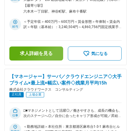
サルティングの民主化」を掲げ、2025年10月に新設された企
書類選考、面接対応、クロージングまで一貫して担当いただ
丁目駅受動喫煙対策：屋内喫煙可能場所あり変更の範囲：会社
【最寄り駅】
業です。人材紹介やSESや受託開発事業を強みとしながら、コ
き、会社の成長に直結する採用活動を推進していただきます。
の定める事業所（リモートワーク含む）
六本木一丁目駅、神谷町駅、麻布十番駅
ンサルティング領域とのシナジーを高めるため事業と組織の拡
■具体的な業務内容： ・応募者母集団形成（エージェント対
大を進めています。中小企業のDX支援を行い、エンジニアが
応、スカウト業務、求人媒体対応など） ・書類選考 ・面談、
＜予定年収＞400万円～600万円＜賃金形態＞年俸制＜賃金内
自分らしく活躍できる環境づくりにも注力しています。 変更
面接の日程調整 ・採用面接の実施 ・エントリー時やオファー
給与
訳＞年額（基本給）：3,240,504円～4,860,756円固定残業手
の範囲：会社の定める業務
時の面談対応 ・候補者クロージング業務 ■業務の特徴： ・IT
当/月：63,292円～94,937円（固定残業時間30時間0分/月）超
エンジニアやプロジェクトマネージャーの採用を通じて、主要
過した時間外労働の残業手当は追加支給＜月額＞333,334円～
事業や新規事業の拡大に直接貢献できます。 ・応募者母集団
500,000円（12分割）（一律手当を含む）＜昇給有無＞有＜残
形成からクロージングまで一連の採用プロセスを担当し、採用
業手当＞有＜給与補足＞※給与詳細は、スキル・経験により決
スキルを幅広く身につけることができます。 ※今後はご経験や
求人詳細を見る
定します。■昇給：年1回賃金はあくまでも目安の金額であ
気になる
希望に応じて、他領域の採用担当や人事領域の業務を担う可能
り、選考を通じて上下する可能性があります。月給(月額)は固
性がございます。 ■当社の特徴： 株式会社クラウドワークス
定手当を含めた表記です。
コンサルティングは、クラウドワークスグループの「コンサル
ティングの民主化」を掲げ、2025年10月に新設された企業で
【マネージャー】サーバ／クラウドエンジニア◇大手
す。人材紹介やSESや受託開発事業を強みとしながら、コンサ
プライム×最上流×幅広い案件◇残業月平均15h
ルティング領域とのシナジーを高めるため事業と組織の拡大を
進めています。中小企業のDX支援を行い、エンジニアが自分
株式会社クラウドワークス コンサルティング
らしく活躍できる環境づくりにも注力しています。 変更の範
正社員
上場企業
囲：会社の定める業務
□■マネジメントとして活躍◎／働きやすさも、成長の機会も、
仕事
次のステージへ◎／自分に合ったキャリア形成が可能／昇給率
高（6.0％）／7割リモート／透明性の高い評価制度／AWS・
AZURE・GCPクラウド領域・オンプレミス領域・サーバの設
＜勤務地詳細＞本社住所：東京都港区麻布台1-3-1 麻布台ヒル