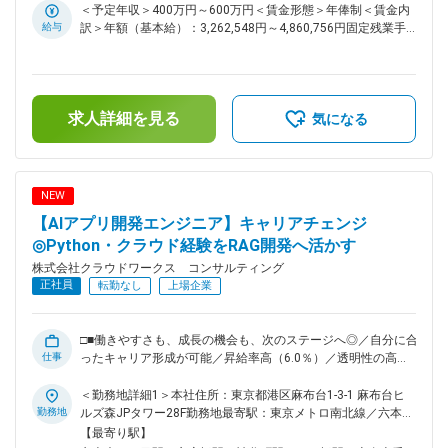
アップしていただきます。 ■具体的な業務例： ◇AI実行環境の
京）住所：大阪府 受動喫煙対策：屋内全面禁煙変更の範囲：
＜予定年収＞400万円～600万円＜賃金形態＞年俸制＜賃金内
構築：AWSやAzure上に、ChatGPTなどのAIアプリが動くため
会社の定める事業所（リモートワーク含む）
給与
訳＞年額（基本給）：3,262,548円～4,860,756円固定残業手
のサーバー（EC2／Container）やネットワーク（VPC）を構
当/月：63,721円～94,937円（固定残業時間30時間0分/月）超
築。 ◇データ連携の仕組み作り：分析に必要なデータをS3な
過した時間外労働の残業手当は追加支給＜月額＞335,600円～
どのストレージからAI（SageMaker等）へ安全に届けるための
500,000円（12分割）（一律手当を含む）＜昇給有無＞有＜残
設定。 ◇運用監視と自動化：AIが止まらないための監視設定
業手当＞有＜給与補足＞※スキルや経験を考慮の上、当社賃金
や、Terraformを用いた環境構築の自動化。 ◇最新ツールの導
求人詳細を見る
規定により決定します。■昇給：年1回※2024年度年間平均昇
気になる
入補助：ベクトルデータベースやDifyなど、AI開発に欠かせな
給額：26万円■業績賞与：あり賃金はあくまでも目安の金額で
い新しいミドルウェアのインストールと設定。 ■ポジションの
あり、選考を通じて上下する可能性があります。月給(月額)は
魅力： ◇「食いっぱぐれない」スキルの掛け算：「インフラ×
固定手当を含めた表記です。
クラウド」という安定の土台に、「AI基盤」という希少スキル
NEW
を上乗せすることで、エンジニアとしての寿命が劇的に伸びま
【AIアプリ開発エンジニア】キャリアチェンジ
す。 ◇高額なAIリソースに触れる：個人では到底用意できな
い、高性能なGPUサーバーや大規模なクラウド環境を仕事とし
◎Python・クラウド経験をRAG開発へ活かす
て動かす醍醐味があります。 ◇「AIの裏側」を独り占め：モデ
株式会社クラウドワークス コンサルティング
ルを作るデータサイエンティストと肩を並べ、「AIがどう動い
正社員
転勤なし
上場企業
ているか」という仕組みをインフラ視点で深く理解できます。
■当社の魅力： 2025年10月、クラウドワークス コンサルティ
ングは社名を変更し、新しい仲間を迎え、新しく生まれ変わり
□■働きやすさも、成長の機会も、次のステージへ◎／自分に合
ました。現在エンジニアの働き方・給与／評価制度・福利厚生
仕事
ったキャリア形成が可能／昇給率高（6.0％）／透明性の高い
などの改善が進行中です。今後は働く条件面だけでなく、様々
評価制度／大手案件多数／これまでの経験を活かしてスキルア
なプロジェクトへの参画も期待されます。 変更の範囲：会社
ップ可能■□ ■業務内容： 企業の膨大な暗黙知をAIが扱える形
＜勤務地詳細1＞本社住所：東京都港区麻布台1-3-1 麻布台ヒ
の定める業務
式に変換し、自律的に動く「AIエージェント」を実装する高度
勤務地
ルズ森JPタワー28F勤務地最寄駅：東京メトロ南北線／六本木
なプロジェクトが増えています。 ◇金融や大手通信業界などの
一丁目駅受動喫煙対策：屋内喫煙可能場所あり＜勤務地詳細2
【最寄り駅】