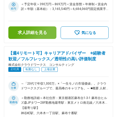
経験者には請負チームの立ち上げや拡大にも即参画可能、キャ
ズをお任せします。 ■プロジェクト例： ・セキュリティ基準
＜予定年収＞390万円～869万円＜賃金形態＞年俸制＜賃金内
リアの選択肢が今まで以上に広がります。 変更の範囲：会社
対応管理システム開発（TypeScript/React） ・BIシステム開発
給与
訳＞年額（基本給）：3,165,540円～6,684,060円固定残業手
の定める業務
（TypeScript/React） ・デジタルアタッチメント開発
当/月：61,805円～167,695円（固定残業時間30時間0分/月）
（TypeScript/React/Node.js） ・財務シミュレーションシステ
超過した時間外労働の残業手当は追加支給＜月額＞325,600円
ム開発（TypeScript/Node.js） ・音声認識システムの追加開発
～724,700円（12分割）（一律手当を含む）＜昇給有無＞有＜
（JavaScript/C#/ASP.NET/WPF） ※JavaScriptやTypeScriptで
残業手当＞有＜給与補足＞※スキルや経験を考慮の上、当社賃
開発を行うフロントエンドエンジニアにとってベーシックなプ
求人詳細を見る
金規定により決定します。■昇給：年1回※2024年度年間平均
気になる
ロジェクトが基本です。開発手法はウォーターフォール開発も
昇給額：26万円■業績賞与あり賃金はあくまでも目安の金額で
ありますがクラウドネイティブな環境でアジャイル開発やスク
あり、選考を通じて上下する可能性があります。月給(月額)は
ラム開発、サービス、DevOpsなど最先端の開発を行うことも
固定手当を含めた表記です。
可能です。 ■業務の特徴： ～社内請負案件拡大中／スキルを
【週4リモート可】キャリアアドバイザー ※経験者
磨き、キャリアを広げるクラウドワークスグループで次のステ
歓迎／フルフレックス／透明性の高い評価制度
ージへ～ ◇現在、クラウドワークス コンサルティングでは社
内での請負案件の拡大を進めています。お客様先だけでなく、
株式会社クラウドワークス コンサルティング
自社内でもスキルアップできるチャンスが加速中です。 ・最
正社員
転勤なし
上場企業
先端技術に触れられる外部プロジェクト ・要件定義や設計か
ら関われる自社内プロジェクト ◇PM/PL経験者には、請負チー
ムの立ち上げや拡大にも即参画可能、キャリアの選択肢が今ま
～「20代で年収1,000万」×「一生モノの市場価値」。クラウ
で以上に広がります。 ■当社の魅力： 2025年10月、クラウド
仕事
ドワークスグループで、最高峰のキャリアを。～ ■概要 人材
ワークス コンサルティングは社名を変更し、新しい仲間を迎
紹介事業およびITソリューション事業を展開する当社にて、求
え、新しく生まれ変わりました。現在エンジニアの働き方・給
職者様を担当いただくキャリアアドバイザーのポジションを募
＜勤務地詳細＞本社住所：東京都港区麻布台1-3-1 麻布台ヒル
与／評価制度・福利厚生などの改善が進行中です。今後は働く
集します。 ■業務内容 ・転職希望者との面談：キャリアの棚
勤務地
ズ森JPタワー28F勤務地最寄駅：東京メトロ南北線／六本木一
条件面だけでなく、様々なプロジェクトへの参画も期待されま
卸し、希望のヒアリング ・求人案件の紹介 ・選考対策：書類
丁目駅受動喫煙対策：屋内喫煙可能場所あり変更の範囲：会社
【最寄り駅】
す。 変更の範囲：会社の定める業務
添削、面接アドバイス ・入社までの伴走：面接日程の調整、
の定める事業所（リモートワーク含む）
神谷町駅、六本木一丁目駅、麻布十番駅
内定後のフォローなど ■業務の特徴 ・顧客：IT・コンサル領