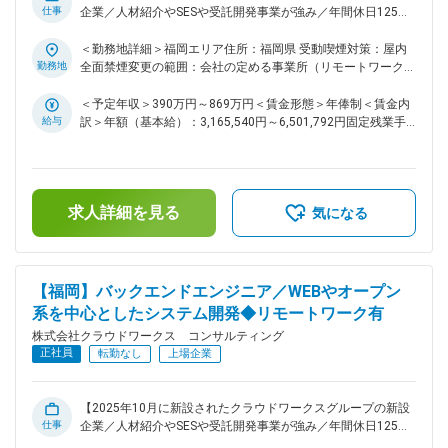
仕事
部分も含めて組織づくりや成長のプロセスに主体的に関わるこ
企業／人材紹介やSESや受託開発事業が強み／年間休日125日
とができます。 ■当社の特徴： 株式会社クラウドワークス コ
以上】 ■業務概要： 通信、金融、メーカー、官公庁等幅広い
ンサルティングは、クラウドワークスグループの「コンサルテ
分野で、WEBやオープン系を中心とした開発案件の要件定
＜勤務地詳細＞福岡エリア住所：福岡県 受動喫煙対策：屋内
ィングの民主化」を掲げ、2025年10月に新設された企業で
義、基本設計などの上流工程から開発、テスト、運用までキャ
勤務地
全面禁煙変更の範囲：会社の定める事業所（リモートワーク含
す。人材紹介やSESや受託開発事業を強みとしながら、コンサ
リアプランに合わせ、最適な案件・フェーズをご担当いただき
む）
ルティング領域とのシナジーを高めるため事業と組織の拡大を
ます。 ■プロジェクト例： ・セキュリティ基準対応管理シス
＜予定年収＞390万円～869万円＜賃金形態＞年俸制＜賃金内
進めています。中小企業のDX支援を行い、エンジニアが自分
テム開発（TypeScript/React） ・BIシステム開発
給与
訳＞年額（基本給）：3,165,540円～6,501,792円固定残業手
らしく活躍できる環境づくりにも注力しています。 変更の範
（TypeScript/React） ・デジタルアタッチメント開発
当/月：61,805円～126,984円（固定残業時間30時間0分/月）
囲：会社の定める業務
（TypeScript/React/Node.js） ・財務シミュレーションシステ
超過した時間外労働の残業手当は追加支給＜月額＞325,600円
ム開発（TypeScript/Node.js） ・音声認識システムの追加開発
～668,800円（12分割）（一律手当を含む）＜昇給有無＞有＜
（JavaScript/C#/ASP.NET/WPF） ■業務の特徴： JavaScriptや
残業手当＞有＜給与補足＞※給与詳細は、スキル・経験により
求人詳細を見る
TypeScriptで開発を行うフロントエンドエンジニアにとってベ
決定します。■昇給：年1回＜マネージャー採用時の給与＞年
気になる
ーシックなプロジェクトが基本です。開発手法はウォーターフ
俸（基本給）：5,108,880円～5,724,060円月次固定残業手当
ォール開発もありますがクラウドネイティブな環境でアジャイ
（月45時間分）：149,660円～167,695円 ※超過分別途支給
ル開発やスクラム開発、サービス、DevOpsなど最先端の開発
賃金はあくまでも目安の金額であり、選考を通じて上下する可
を行うことも可能です。 ■当ポジションの特徴： 九州勤務と
能性があります。月給(月額)は固定手当を含めた表記です。
【福岡】バックエンドエンジニア／WEBやオープン
して新たに募集を開始したポジションであり、同エリアでの事
系を中心としたシステム開発◆リモートワーク有
業展開は同社として未経験の段階です。既に大阪や名古屋など
株式会社クラウドワークス コンサルティング
東名阪エリアでは働く仕組みが整備されており、その知見を活
正社員
かしながら、まだ決まっていない部分も含めて組織づくりや成
転勤なし
上場企業
長のプロセスに主体的に関わることができます。 ■当社の特
徴： 株式会社クラウドワークス コンサルティングは、クラウ
ドワークスグループの「コンサルティングの民主化」を掲げ、
【2025年10月に新設されたクラウドワークスグループの新設
仕事
2025年10月に新設された企業です。人材紹介やSESや受託開
企業／人材紹介やSESや受託開発事業が強み／年間休日125日
発事業を強みとしながら、コンサルティング領域とのシナジー
以上】 ■業務概要： 通信や金融やメーカーや官公庁など幅広