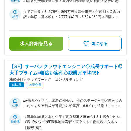
2025年10月、クラウドワークス コンサルティングは社名を変
グから、設計構築、運用の業務まで幅広く、システム構築のプ
勤務地
の顧客先受動喫煙対策：屋内全面禁煙変更の範囲：会社の定め
更し、新しい仲間を迎え、新しく生まれ変わりました。現在エ
ロジェクトに参画して頂きます。 大規模案件、上流の案件を
る事業所（リモートワーク含む）
ンジニアの働き方・給与／評価制度・福利厚生などの改善が進
多数請け負っており、伸ばしたいスキルや描きたいキャリアに
＜予定年収＞342万円～869万円＜賃金形態＞年俸制＜賃金内
行中です。今後は働く条件面だけでなく、様々なプロジェクト
合わせてベストな案件を選べる環境が大きな魅力です。 「運
給与
訳＞年額（基本給）：2,777,448円～6,684,060円＜月額＞
用から設計・構築へとステップアップしたい」「クラウドや先
への参画も期待されます。 変更の範囲：会社の定める業務
285,700円～724,700円（12分割）（一律手当を含む）＜昇給
端技術についてのスキル・知識を身につけて成長したい」な
有無＞有＜残業手当＞有＜給与補足＞※スキルや経験を考慮の
ど、成長意欲のある方や叶えたいキャリアプランをお持ちの方
上、当社賃金規定により決定します。■昇給：年1回※2024年
を歓迎します。 例えば、官公庁、メガバンク、通信キャリア
度年間平均昇給額：26万円■業績賞与あり■固定残業代とし
求人詳細を見る
等のネットワーク設計、構築、運用・保守、技術支援など一流
て、月30時間～45時間分、54,246円～167,695円支給（超過
気になる
企業の大規模プロジェクトも、SDN案件も多数。 ネットワー
分は追加支給／マネージャーは45時間分）賃金はあくまでも
ク・インフラ全般の技術は社会全般から強い要請があり、付加
目安の金額であり、選考を通じて上下する可能性があります。
価値の高いITサービスを担う、活動意欲の豊富なハイスキルエ
月給(月額)は固定手当を含めた表記です。
ンジニアが必要とされています。 ネットワークの設計・構
【SE】サーバ／クラウドエンジニア◇成長サポート◎
築・運用といったさまざまな業務の中からあなたのご経験やス
大手プライム×幅広い案件◇残業月平均15h
キル、そして志向にあったものをお任せします。 成長できる
株式会社クラウドワークス コンサルティング
環境をご準備しております。 ■プロジェクト例： ・テレビ局
正社員
のネットワーク網構築プロジェクト 全国の拠点に広がる報
上場企業
道ネットワーク網の構築を行います。基本設計から、 実際
の地方拠点での構築作業、運用管理まで幅広くサポート ・セ
ンター工場IoT基盤検討支援、検証環境構築案件（AWS、
□■働きやすさも、成長の機会も、次のステージへ◎／自分に合
仕事
Raspberry Pi） ・ネットワーク構築・生産系基幹LAN 広帯域化
ったキャリア形成が可能／昇給率高（6.0％）／7割リモート／
■社内請負案件拡大中です： 現在、当社では社内での請負案件
透明性の高い評価制度／大手案件多数／「人材サービス型
の拡大を進めています。お客様先だけでなく、自社内でもスキ
AWSパートナー」認定企業■□ ■業務内容： ～AWS・AZURE・
＜勤務地詳細＞本社住所：東京都港区麻布台1-3-1 麻布台ヒル
ルアップできるチャンスが加速中です。 ◇最先端技術に触れら
GCPクラウド領域・オンプレミス領域・サーバの設計・構築に
勤務地
ズ森JPタワー28F勤務地最寄駅：東京メトロ南北線／六本木一
れる外部プロジェクト ◇要件定義や設計から関われる自社内プ
携わりたい方おすすめ◎～ 当社にて、SEをお任せします。通
丁目駅受動喫煙対策：屋内喫煙可能場所あり変更の範囲：会社
【最寄り駅】