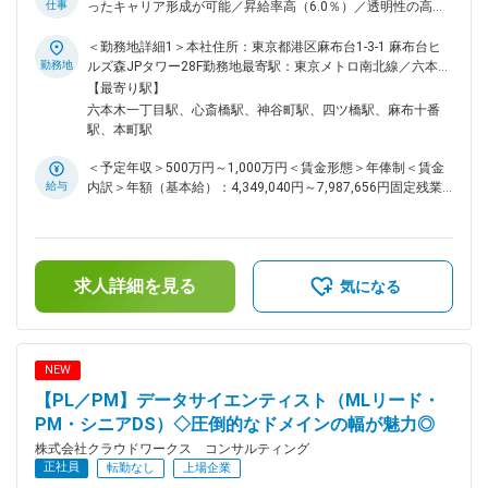
仕事
ったキャリア形成が可能／昇給率高（6.0％）／透明性の高い
請負案件の拡大を進めています。お客様先だけでなく、自社内
評価制度／大手案件多数／これまでの経験を活かしてスキルア
でもスキルアップできるチャンスが加速中。 ・最先端技術に
ップ可能■□ ■業務内容： ◇脆弱性診断・ペネトレーションテス
＜勤務地詳細1＞本社住所：東京都港区麻布台1-3-1 麻布台ヒ
触れられる外部プロジェクト ・要件定義や設計から関われる
トの実施と報告 ◇ISMS／Pマーク取得支援、セキュリティポリ
勤務地
ルズ森JPタワー28F勤務地最寄駅：東京メトロ南北線／六本木
自社内プロジェクト PM／PL経験者には、請負チームの立ち上
シーの策定コンサルティング ◇SOC／CSIRT構築および運用監
一丁目駅受動喫煙対策：屋内喫煙可能場所あり＜勤務地詳細2
【最寄り駅】
げや拡大にも即参画可能です。 変更の範囲：会社の定める業
視のリード ◇クラウド環境（AWS／Azure／GCP）におけるセ
＞顧客先（大阪・愛知・福岡・東京）住所：大阪府 受動喫煙
六本木一丁目駅、心斎橋駅、神谷町駅、四ツ橋駅、麻布十番
務
キュリティアーキテクチャ設計 ◇PM層：顧客へのソリューシ
対策：屋内全面禁煙＜勤務地詳細3＞大阪支店住所：大阪府大
駅、本町駅
ョン提案、若手メンバーの技術指導 ◇セキュリティ設計: OS標
阪市中央区南船場4ー2ー11 JPR心斎橋ビル5階受動喫煙対策：
準機能（UFW等）やDefenderを用いたエンドポイントセキュ
屋内全面禁煙変更の範囲：会社の定める事業所（リモートワー
＜予定年収＞500万円～1,000万円＜賃金形態＞年俸制＜賃金
リティ設定 ◇AWS環境の設計見直しおよび最適化（ネットワ
ク含む）
給与
内訳＞年額（基本給）：4,349,040円～7,987,656円固定残業
ーク／セキュリティ含む） ■ポジションの魅力： ◇「守りの
手当/月：54,246円～167,695円（固定残業時間30時間0分/
スペシャリスト」としての市場価値向上：多様な業界（金融、
月）超過した時間外労働の残業手当は追加支給＜月額＞
官公庁、IT大手）のセキュリティに触れることで、特定の1社
416,666円～833,333円（12分割）（一律手当を含む）＜昇給
では得られない幅広い知見が身につきます。 ◇裁量権と組織作
有無＞有＜残業手当＞有＜給与補足＞※スキルや経験を考慮の
り： 拡大フェーズの当社ではリーダー・マネージャーを増や
求人詳細を見る
上、当社賃金規定により決定します。■昇給：年1回※2024年
気になる
していきます。当社のセキュリティ部門のエンジニアをまと
度年間平均昇給額：26万円■業績賞与：あり賃金はあくまでも
め、スタンダードを自ら作り上げる面白さがあります。 ◇PM
目安の金額であり、選考を通じて上下する可能性があります。
／コンサルへのキャリアパス： 技術だけでなく、案件獲得や
月給(月額)は固定手当を含めた表記です。
DXコンサルティングなど、年収レンジをさらに引き上げる上
NEW
流の経験が積めます。 ■キャリアについて： ＜キャリアチェ
【PL／PM】データサイエンティスト（MLリード・
ンジが可能＞ ・インフラエンジニア経験者： 構築経験を活か
した「セキュアなインフラ設計」への転換。 ・バックエンド
PM・シニアDS）◇圧倒的なドメインの幅が魅力◎
エンジニア経験者： コードレベルの脆弱性対応を強みにした
株式会社クラウドワークス コンサルティング
「アプリケーションセキュリティ」への転換。 ＜社内請負案
正社員
転勤なし
上場企業
件拡大中／SES以外のキャリア＞ 現在、クラウドワークス コ