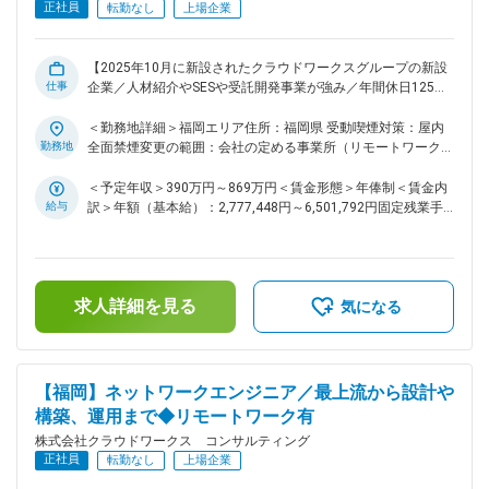
プできるチャンスが加速中です。 ・最先端技術に触れられる
正社員
転勤なし
上場企業
外部プロジェクト ・要件定義や設計から関われる自社内プロ
ジェクト ◇PM/PL経験者には、請負チームの立ち上げや拡大に
も即参画可能、キャリアの選択肢が今まで以上に広がります。
【2025年10月に新設されたクラウドワークスグループの新設
■当社の魅力： 2025年10月、クラウドワークス コンサルティ
仕事
企業／人材紹介やSESや受託開発事業が強み／年間休日125日
ングは社名を変更し、新しい仲間を迎え、新しく生まれ変わり
以上】 ■業務概要： インフラ領域を中心に、最上流のITコン
ました。現在エンジニアの働き方・給与／評価制度・福利厚生
サルティングから設計構築、運用まで一連の工程に携わり、シ
＜勤務地詳細＞福岡エリア住所：福岡県 受動喫煙対策：屋内
などの改善が進行中です。今後は働く条件面だけでなく、様々
ステム構築プロジェクトに参画していただきます。大規模かつ
勤務地
全面禁煙変更の範囲：会社の定める事業所（リモートワーク含
なプロジェクトへの参画も期待されます。"会社の成長ととも
上流の案件を多数手掛けており、ご自身の伸ばしたいスキルや
む）
に、自分自身も成長したい" という方にとっては、今がまさ
描きたいキャリアに応じて、最適な案件に取り組める環境で
＜予定年収＞390万円～869万円＜賃金形態＞年俸制＜賃金内
に“チャンスのタイミング”です。 変更の範囲：会社の定める業
す。 ■具体的な業務内容： ・インフラ領域における最上流の
給与
訳＞年額（基本給）：2,777,448円～6,501,792円固定残業手
務
ITコンサルティングや要件定義への参画 ・インフラ設計や構
当/月：54,246円～126,984円（固定残業時間30時間0分/月）
築、運用業務への参画 ・AWSの要件定義や設計、構築、運用
超過した時間外労働の残業手当は追加支給＜月額＞285,700円
保守業務 ・AzureやGCPの設計、構築、検証、運用業務 ・大
～668,800円（12分割）（一律手当を含む）＜昇給有無＞有＜
規模開発プロジェクトやインフラ構築プロジェクトへの参画 ■
残業手当＞有＜給与補足＞※給与詳細は、スキル・経験により
求人詳細を見る
業務の特徴： ・インフラのプロジェクトを中心に、最上流の
決定します。■昇給：年1回＜マネージャー採用時の給与＞年
気になる
ITコンサルティングから設計構築や運用まで幅広く経験できる
俸（基本給）：5,108,880円～5,724,060円月次固定残業手当
環境です。 ・大規模案件や上流工程の案件を多数請け負って
（月45時間分）：149,660円～167,695円 ※超過分別途支給
おり、クラウドや先端技術に関わるプロジェクトにも携わるこ
賃金はあくまでも目安の金額であり、選考を通じて上下する可
とができます。 ・運用から設計構築へのステップアップや、
能性があります。月給(月額)は固定手当を含めた表記です。
【福岡】ネットワークエンジニア／最上流から設計や
クラウドスキルの習得など、伸ばしたいスキルやキャリアプラ
構築、運用まで◆リモートワーク有
ンに合わせた案件選択が可能です。 ・特定のAWSプロフェッ
株式会社クラウドワークス コンサルティング
ショナル資格取得者は、入社直後からクラウドプロジェクトへ
正社員
のアサインが確約されています。 ■当ポジションの特徴： 九
転勤なし
上場企業
州勤務として新たに募集を開始したポジションであり、同エリ