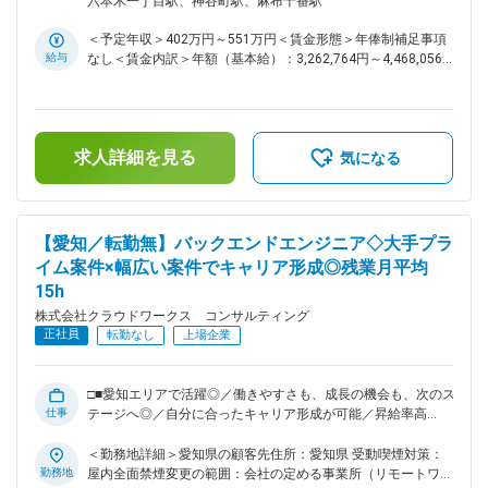
六本木一丁目駅、神谷町駅、麻布十番駅
与／評価制度・福利厚生などの改善が進行中です。今後は働く
急増している「Microsoft Power Platform」を 活用したプロジ
条件面だけでなく、様々なプロジェクトへの参画も期待されま
ェクトです。 ※最近では、従来のRPAの枠を超え、AIエージェ
＜予定年収＞402万円～551万円＜賃金形態＞年俸制補足事項
ントなどを活用した、より高度で広範囲な業務自動化プロジェ
す。 変更の範囲：会社の定める業務
給与
なし＜賃金内訳＞年額（基本給）：3,262,764円～4,468,056
クトも増加中。最先端の技術に触れながら、市場価値の高いス
円固定残業手当/月：63,703円～87,262円（固定残業時間30時
キルを習得できる環境です。 ■具体的な業務内容： ・コンサ
間0分/月）超過した時間外労働の残業手当は追加支給＜月額＞
ルティング…業務プロセスの可視化・分析（BPR、プロセスマ
335,600円～459,600円（12分割）（一律手当を含む）＜昇給
イニング）、課題抽出、自動化ソリューションの企画や提案等
有無＞有＜残業手当＞有＜給与補足＞※給与詳細は、スキル・
・ソリューション提供…RPA・ローコード（UiPath/Power
求人詳細を見る
経験により決定します。■昇給：年1回■業績賞与：あり賃金は
気になる
Platform等）、生成AI、OCRなどを活用したシステムの要件定
あくまでも目安の金額であり、選考を通じて上下する可能性が
義、設計、開発、導入支援等 ・定着化支援…クライアント社員
あります。月給(月額)は固定手当を含めた表記です。
向けの研修講師、市民開発の推進・ガバナンス構築支援、運用
保守体制の構築等 ■当社の特徴： 資金力のある大手企業だけ
【愛知／転勤無】バックエンドエンジニア◇大手プラ
でなく、人材不足やノウハウ不足に悩む中小企業のDXによる
イム案件×幅広い案件でキャリア形成◎残業月平均
支援を実施しております。 上記を達成するため転職時の一瞬
15h
だけでなく、長期的なサポートで夢を叶え、悩みを解決し、よ
り多くのエンジニアの方々に自分らしく活躍いただける環境を
株式会社クラウドワークス コンサルティング
構築いたしました。 そんな当社ならではの環境にて一人ひと
正社員
転勤なし
上場企業
りを大切に、あなたのペースで、あなたらしく働けることをお
約束します。 ■別枠の必須条件のほか、下記該当する方歓迎：
・RPA導入プロジェクトにおける上流工程の経験 ・プロジェ
□■愛知エリアで活躍◎／働きやすさも、成長の機会も、次のス
クトリーダーやマネジメントの経験 ・VBA、Python、C#など
仕事
テージへ◎／自分に合ったキャリア形成が可能／昇給率高
を用いたプログラミング経験 ・AI、機械学習に関する知識や
（6.0％）／9割リモート／透明性の高い評価制度／大手案件多
業務での活用経験 ・顧客への研修やトレーニングの講師経験
数／これまでの経験を活かしてスキルアップ可能■□ ■業務内
＜勤務地詳細＞愛知県の顧客先住所：愛知県 受動喫煙対策：
・WinActo、BizRobo!、Automation Anywhererなど、他の
容： ～Web系・オープン系など新規開発案件・保守開発案件
勤務地
屋内全面禁煙変更の範囲：会社の定める事業所（リモートワー
RPAツールの開発経験 変更の範囲：会社の定める業務