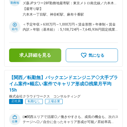
プで次のステージへ～ ◇現在、クラウドワークス コンサルテ
ービス型AWSパートナー」認定企業■□ ■業務内容： ～マネー
勤務地
ズ森JPタワー28F勤務地最寄駅：東京メトロ南北線／六本木一
ィングでは社内での請負案件の拡大を進めています。お客様先
ジャーとして組織を牽引◎～ インフラのプロジェクトを中心
丁目駅受動喫煙対策：屋内喫煙可能場所あり変更の範囲：会社
【最寄り駅】
だけでなく、自社内でもスキルアップできるチャンスが加速中
に、最上流のITコンサルティングから、設計構築、運用の業務
の定める事業所（リモートワーク含む）
六本木一丁目駅、神谷町駅、麻布十番駅
です。 ◇PM/PL経験者には請負チームの立ち上げや拡大にも即
まで幅広く、システム構築のプロジェクトに参画して頂きま
参画可能、キャリアの選択肢が今まで以上に広がります。 変
す。大規模案件、上流の案件を多数請け負っており、あなたの
＜予定年収＞630万円～1,000万円＜賃金形態＞年俸制＜賃金
更の範囲：会社の定める業務
伸ばしたいスキルや描きたいキャリアに合わせてベストな案件
給与
内訳＞年額（基本給）：5,108,724円～7,645,936円固定残業
を選べる環境が大きな魅力です。 「運用から設計・構築へと
手当/月：99,773円～196,172円（固定残業時間45時間0分/
ステップアップしたい」「クラウドや先端技術についてのスキ
月）超過した時間外労働の残業手当は追加支給＜月額＞
ル・知識を身につけて成長したい」など、成長意欲のある方や
525,500円～833,333円（12分割）（一律手当を含む）＜昇給
叶えたいキャリアプランをお持ちの方を歓迎します。 例え
有無＞有＜残業手当＞有＜給与補足＞※スキルや経験を考慮の
ば、官公庁、メガバンク、通信キャリア等のネットワーク設
求人詳細を見る
上、当社賃金規定により決定します。■昇給：年1回※2024年
気になる
計、構築、運用・保守、技術支援など一流企業の大規模プロジ
度年間平均昇給額：26万円■業績賞与あり賃金はあくまでも目
ェクトも。SDN案件も多数。ネットワーク・インフラ全般の技
安の金額であり、選考を通じて上下する可能性があります。月
術は社会全般から強い要請があり、付加価値の高いITサービス
給(月額)は固定手当を含めた表記です。
を担う、活動意欲の豊富なハイスキルエンジニアが必要とされ
【関西／転勤無】バックエンドエンジニア◇大手プラ
ています。ネットワークの設計・構築・運用といったさまざま
イム案件×幅広い案件でキャリア形成◎残業月平均
な業務の中からあなたのご経験やスキル、そして志向にあった
15h
ものをお任せします。成長できる環境をご準備しております。
■プロジェクト例： ・テレビ局のネットワーク網構築PJ…全国
株式会社クラウドワークス コンサルティング
の拠点に広がる報道ネットワーク網の構築を行います。基本設
正社員
転勤なし
上場企業
計から、実際の地方拠点での構築作業、運用管理まで幅広くサ
ポート ・センター工場IoT基盤検討支援、検証環境構築案件
（AWS、Raspberry Pi） ・ネットワーク構築・生産系基幹LAN
□■関西エリアで活躍◎／働きやすさも、成長の機会も、次のス
広帯域化 ■業務の特徴： ～社内請負案件拡大中／スキルを磨
仕事
テージへ◎／自分に合ったキャリア形成が可能／昇給率高
き、キャリアを広げるクラウドワークスグループで次のステー