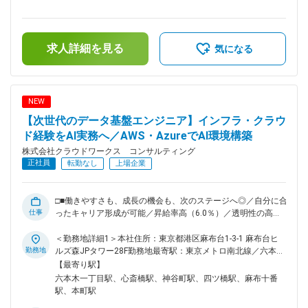
（QuickSight等）。 ◇統計解析・EDA：Python（Pandas／
過した時間外労働の残業手当は追加支給＜月額＞371,000円～
Matplotlib）を用いた探索的データ解析、特徴量エンジニアリ
500,000円（12分割）（一律手当を含む）＜昇給有無＞有＜残
ング、モデルの精度改善。 ■ポジションの魅力： ◇「作って
業手当＞有＜給与補足＞※スキルや経験を考慮の上、当社賃金
終わり」にしない：PoCレベルの考察で終わらず、実際のプロ
求人詳細を見る
規定により決定します。■昇給：年1回※2024年度年間平均昇
気になる
ダクトや業務フローに組み込まれるまでの「一連のプロセス」
給額：26万円■業績賞与：あり賃金はあくまでも目安の金額で
を経験できます。 ◇技術スタックのアップデート：SageMaker
あり、選考を通じて上下する可能性があります。月給(月額)は
やSnowflake、さらには最新の生成AIを活用した分析レポート
固定手当を含めた表記です。
自動化など、モダンな環境に身を置けます。 ■キャリアについ
NEW
て： ～社内請負案件拡大中／SES以外のキャリア～ スキルを
【次世代のデータ基盤エンジニア】インフラ・クラウ
磨き、キャリアを広げる、クラウドワークスグループで次のス
テージへ。現在、当社では社内での請負案件の拡大を進めてい
ド経験をAI実務へ／AWS・AzureでAI環境構築
ます。お客様先だけでなく、自社内でもスキルアップできるチ
株式会社クラウドワークス コンサルティング
ャンスが加速中です。 ◇最先端技術に触れられる外部プロジェ
正社員
転勤なし
上場企業
クト ◇要件定義や設計から関われる自社内プロジェクト ※PM
／PL経験者には、請負チームの立ち上げや拡大にも即参画可
能です。キャリアの選択肢が今まで以上に広がります。 ■当社
□■働きやすさも、成長の機会も、次のステージへ◎／自分に合
の魅力： 2025年10月、クラウドワークス コンサルティングは
仕事
ったキャリア形成が可能／昇給率高（6.0％）／透明性の高い
社名を変更し、新しい仲間を迎え、新しく生まれ変わりまし
評価制度／大手案件多数／これまでの経験を活かしてスキルア
た。現在エンジニアの働き方・給与／評価制度・福利厚生など
ップ可能■□ ■業務内容： 「AIエンジニア＝数学やプログラミ
＜勤務地詳細1＞本社住所：東京都港区麻布台1-3-1 麻布台ヒ
の改善が進行中です。今後は働く条件面だけでなく、様々なプ
ングの天才」だと思っていませんか？ 実際、AIをビジネスで
勤務地
ルズ森JPタワー28F勤務地最寄駅：東京メトロ南北線／六本木
ロジェクトへの参画も期待されます。 変更の範囲：会社の定
動かすために今最も求められているのは、安定したサーバーを
一丁目駅受動喫煙対策：屋内喫煙可能場所あり＜勤務地詳細2
【最寄り駅】
める業務
立て、データを安全に運び、クラウドを最適に設定できる「イ
＞大阪オフィス住所：大阪府大阪市中央区南船場4-2-11 JPR心
六本木一丁目駅、心斎橋駅、神谷町駅、四ツ橋駅、麻布十番
ンフラのプロ」です。既存のインフラ・クラウドスキルを活か
斎橋ビル5階勤務地最寄駅：各線／心斎橋駅受動喫煙対策：屋
駅、本町駅
せる業務からスタートし、徐々にAI特有の基盤構築へステップ
内全面禁煙＜勤務地詳細3＞顧客先（大阪・愛知・福岡・東