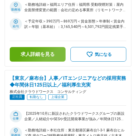
を高めるため事業と組織の拡大を進めています。中小企業の
い分野において、WEB・オープン系を中心としたシステム開
＜勤務地詳細＞福岡エリア住所：福岡県 受動喫煙対策：屋内
DX支援を行い、エンジニアが自分らしく活躍できる環境づく
発案件に参画いただきます。要件定義や基本設計などの上流工
勤務地
全面禁煙変更の範囲：会社の定める事業所（リモートワーク含
程から、開発、テスト、運用までキャリアプランに合わせて最
りにも注力しています。 変更の範囲：会社の定める業務
む）
適な案件やフェーズをお任せし、九州エリアでの組織づくりに
＜予定年収＞390万円～869万円＜賃金形態＞年俸制＜賃金内
も関わっていただきます。 ■具体的な業務内容： ・WEBやオ
給与
訳＞年額（基本給）：3,165,540円～6,501,792円固定残業手
ープン系システムの要件定義や基本設計など上流工程 ・Java
当/月：61,805円～126,984円（固定残業時間30時間0分/月）
やGoやNode.jsなどを用いたアプリケーション開発 ・テストや
超過した時間外労働の残業手当は追加支給＜月額＞325,600円
運用など開発後工程における各種業務 ・最先端技術を用いた
～668,800円（12分割）（一律手当を含む）＜昇給有無＞有＜
アジャイル開発やスクラム開発への参画 ・社内請負案件にお
残業手当＞有＜給与補足＞※給与詳細は、スキル・経験により
求人詳細を見る
ける開発や保守業務への参画 ・PMやPLとしての請負チームの
決定します。■昇給：年1回＜マネージャー採用時の給与＞年
気になる
立ち上げや拡大業務 ■業務の特徴： ・通信や金融やメーカー
俸（基本給）：5,108,880円～5,724,060円月次固定残業手当
や官公庁など多様な業界の案件に携わることができます。 ・
（月45時間分）：149,660円～167,695円 ※超過分別途支給
要件定義や基本設計から開発やテストや運用まで幅広いフェー
賃金はあくまでも目安の金額であり、選考を通じて上下する可
ズを経験できます。 ・JavaやGoやNode.jsなどを用いたウォ
能性があります。月給(月額)は固定手当を含めた表記です。
【東京／麻布台】人事／ITエンジニアなどの採用実務
ーターフォール開発やアジャイル開発に参画できます。 ・社
◆年間休日125日以上／福利厚生充実
内請負案件が拡大しており、自社内プロジェクトや外部プロジ
株式会社クラウドワークス コンサルティング
ェクトの両方でスキルアップが可能です。 ・PMやPL経験者は
正社員
請負チーム立ち上げなど組織づくりにも即参画できます。 ■当
転勤なし
上場企業
ポジションの特徴： 九州勤務として新たに募集を開始したポ
ジションであり、同エリアでの事業展開は同社として未経験の
段階です。既に大阪や名古屋など東名阪エリアでは働く仕組み
【2025年10月に新設されたクラウドワークスグループの新設
仕事
が整備されており、その知見を活かしながら、まだ決まってい
企業／人材紹介やSESや受託開発事業が強み／年間休日125日
ない部分も含めて組織づくりや成長のプロセスに主体的に関わ
以上】 ■業務概要： ITソリューション事業や新規DXコンサル
ることができます。 ■当社の特徴： 株式会社クラウドワーク
ティング事業の拡大に向け、ITエンジニアやプロジェクトマネ
＜勤務地詳細＞本社住所：東京都港区麻布台1-3-1 麻布台ヒル
ス コンサルティングは、クラウドワークスグループの「コン
ージャーの採用実務をお任せします。応募者の母集団形成から
勤務地
ズ森JPタワー28F勤務地最寄駅：東京メトロ南北線／六本木一