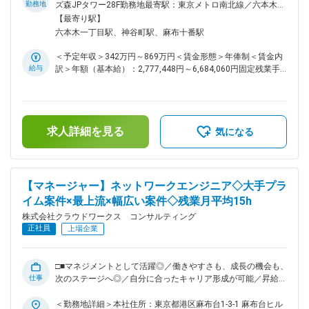
認定企業■□ ■業務内容： ～SD-WAN・SASE・ネットワークエ
勤務地
ズ森JPタワー28F勤務地最寄駅：東京メトロ南北線／六本木一
ンジニアとして専門性を高めたい方におすすめ◎～ インフラ
丁目駅受動喫煙対策：屋内喫煙可能場所あり変更の範囲：会社
【最寄り駅】
のプロジェクトを中心に、最上流のITコンサルティングから、
の定める事業所（リモートワーク含む）
六本木一丁目駅、神谷町駅、麻布十番駅
設計構築、運用の業務まで幅広く、システム構築のプロジェク
トに参画して頂きます。大規模案件、上流の案件を多数請け負
＜予定年収＞342万円～869万円＜賃金形態＞年俸制＜賃金内
っており、あなたの伸ばしたいスキルや描きたいキャリアに合
給与
訳＞年額（基本給）：2,777,448円～6,684,060円固定残業手
わせてベストな案件を選べる環境が大きな魅力です。 「運用
当/月：54,246円～167,695円（固定残業時間30時間0分/月）
から設計・構築へとステップアップしたい」「クラウドや先端
超過した時間外労働の残業手当は追加支給＜月額＞285,700円
技術についてのスキル・知識を身につけて成長したい」など、
～724,700円（12分割）（一律手当を含む）＜昇給有無＞有＜
成長意欲のある方や叶えたいキャリアプランをお持ちの方を歓
残業手当＞有＜給与補足＞※スキルや経験を考慮の上、当社賃
迎します。 例えば、官公庁、メガバンク、通信キャリア等の
求人詳細を見る
金規定により決定します。■昇給：年1回※2024年度年間平均
気になる
ネットワーク設計、構築、運用・保守、技術支援など一流企業
昇給額：26万円■業績賞与あり賃金はあくまでも目安の金額で
の大規模プロジェクトも。SDN案件も多数。ネットワーク・イ
あり、選考を通じて上下する可能性があります。月給(月額)は
ンフラ全般の技術は社会全般から強い要請があり、付加価値の
固定手当を含めた表記です。
高いITサービスを担う、活動意欲の豊富なハイスキルエンジニ
【マネージャー】ネットワークエンジニア◇大手プラ
アが必要とされています。ネットワークの設計・構築・運用と
イム案件×最上流×幅広い案件◇残業月平均15h
いったさまざまな業務の中からあなたのご経験やスキル、そし
て志向にあったものをお任せします。成長できる環境をご準備
株式会社クラウドワークス コンサルティング
しております。 ■プロジェクト例： ・テレビ局のネットワー
正社員
上場企業
ク網構築PJ…全国の拠点に広がる報道ネットワーク網の構築を
行います。基本設計から、実際の地方拠点での構築作業、運用
管理まで幅広くサポート ・センター工場IoT基盤検討支援、検
□■マネジメントとして活躍◎／働きやすさも、成長の機会も、
証環境構築案件（AWS、Raspberry Pi） ・ネットワーク構築・
仕事
次のステージへ◎／自分に合ったキャリア形成が可能／昇給率
生産系基幹LAN 広帯域化 ■業務の特徴： ～社内請負案件拡大
高（6.0％）／7割リモート／透明性の高い評価制度／大手案件
中／スキルを磨き、キャリアを広げるクラウドワークスグルー
多数／SD-WAN・SASE・ネットワークエンジニア／「人材サ
＜勤務地詳細＞本社住所：東京都港区麻布台1-3-1 麻布台ヒル