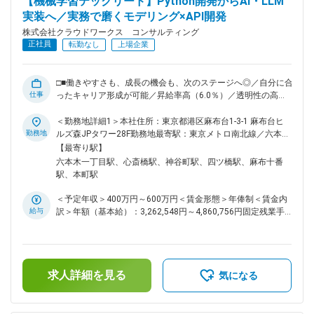
【機械学習テックリード】Python開発からAI・LLM
◇技術選定のフロントランナー：TerraformやAnsibleを用いた
IaC（Infrastructure as Code）はもちろん、最新のベクトルデ
実装へ／実務で磨くモデリング×API開発
ータベース（Pinecone、Milvus等）の選定・導入にも携われ
株式会社クラウドワークス コンサルティング
ます。 ◇「枯れた技術」×「先端技術」の融合：堅牢なネット
正社員
転勤なし
上場企業
ワーク・DB設計という「既存の強み」を、AIという「新領
域」でどう活かすかという、ベテランにしかできない挑戦が可
能です。 ■当社の魅力： 2025年10月、クラウドワークス コン
□■働きやすさも、成長の機会も、次のステージへ◎／自分に合
サルティングは社名を変更し、新しい仲間を迎え、新しく生ま
仕事
ったキャリア形成が可能／昇給率高（6.0％）／透明性の高い
れ変わりました。現在エンジニアの働き方・給与／評価制度・
評価制度／大手案件多数／これまでの経験を活かしてスキルア
福利厚生などの改善が進行中です。今後は働く条件面だけでな
ップ可能■□ ■業務内容： 「今のPython開発スキルを活かし
＜勤務地詳細1＞本社住所：東京都港区麻布台1-3-1 麻布台ヒ
く、様々なプロジェクトへの参画も期待されます。 変更の範
て、より難易度の高いAI領域に踏み込みたい」。その意欲を、
勤務地
ルズ森JPタワー28F勤務地最寄駅：東京メトロ南北線／六本木
囲：会社の定める業務
最先端の現場で形にしませんか？ ＜お任せする業務＞ ◇AIモ
一丁目駅受動喫煙対策：屋内喫煙可能場所あり＜勤務地詳細2
【最寄り駅】
デルの実装・組み込み：建設業界向けの予測モデルや、商社の
＞大阪オフィス住所：大阪府大阪市中央区南船場4-2-11 JPR心
六本木一丁目駅、心斎橋駅、神谷町駅、四ツ橋駅、麻布十番
データ分析ツールにおいて、Pythonを用いた高品質なコーデ
斎橋ビル5階勤務地最寄駅：各線／心斎橋駅受動喫煙対策：屋
駅、本町駅
ィングを担当。 ◇データ前処理・パイプライン開発：SQLを用
内全面禁煙＜勤務地詳細3＞顧客先（大阪・愛知・福岡・東
いたデータ抽出から、AIが学習しやすい形へのクレンジング、
京）住所：大阪府 受動喫煙対策：屋内全面禁煙変更の範囲：
＜予定年収＞400万円～600万円＜賃金形態＞年俸制＜賃金内
加工処理の自動化。 ◇LLM（生成AI）の活用：既存アプリへの
会社の定める事業所（リモートワーク含む）
給与
訳＞年額（基本給）：3,262,548円～4,860,756円固定残業手
ChatGPT連携や、非構造化データの解析ロジックの実装。 ※ま
当/月：63,721円～94,937円（固定残業時間30時間0分/月）超
ずは得意なコーディングや基盤周りからスタートし ■ポジショ
過した時間外労働の残業手当は追加支給＜月額＞335,600円～
ンの魅力： ◇「Pythonエンジニア」のその先へ：単なるWeb
500,000円（12分割）（一律手当を含む）＜昇給有無＞有＜残
開発から、機械学習・統計解析・LLMという、エンジニアとし
業手当＞有＜給与補足＞※スキルや経験を考慮の上、当社賃金
て一段上のステージへステップアップできます。 ◇多様なドメ
求人詳細を見る
規定により決定します。■昇給：年1回※2024年度年間平均昇
気になる
イン知識の習得：建設、商社、HRなど、異なる業界の課題を
給額：26万円■業績賞与：あり賃金はあくまでも目安の金額で
「データとアルゴリズム」で解く経験が積めます。 ■キャリア
あり、選考を通じて上下する可能性があります。月給(月額)は
について： ～社内請負案件拡大中／SES以外のキャリア～ ス
固定手当を含めた表記です。