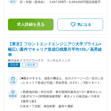
行中です。今後は働く条件面だけでなく、様々なプロジェクト
ェクトの担当をお願いします。 お願いしたいのは大手製造メ
給与
訳＞年額（基本給）：3,667,008円～6,684,060円固定残業手
ーカーのSWリプレースプロジェクトです。現在のフェーズは
への参画も期待されます。 変更の範囲：会社の定める業務
当/月：71,616円～167,695円（固定残業時間30時間0分/月）
構築で、検証環境を作成したり、作業リハーサル、トラブル事
超過した時間外労働の残業手当は追加支給＜月額＞377,200円
象再現検証、手順書作成、現地作業など、様々なタスクをトラ
～724,700円（12分割）（一律手当を含む）＜昇給有無＞有＜
イアンドエラーしながら進めています。 既にプロジェクト内
残業手当＞有＜給与補足＞※スキルや経験を考慮の上、当社賃
求人詳細を見る
で活躍しているメンバーは、SD-WANのプロジェクトなので、
金規定により決定します。■昇給：年1回※2024年度年間平均
気になる
環境理解で苦戦することもありますが、普段触らない機器や高
昇給額：26万円■業績賞与あり賃金はあくまでも目安の金額で
度なConfigに触れる機会があり、技術的に刺激をうけており、
あり、選考を通じて上下する可能性があります。月給(月額)は
やりがいを感じています。このプロジェクトでは、新しい機器
固定手当を含めた表記です。
やスキルの研修時間も勤務時間に含まれます。プライベートの
【東京】フロントエンドエンジニア◇大手プライム×
時間を犠牲にすることなく、効率的にスキルアップできるのも
幅広い案件でキャリア形成◎残業月平均15h／高昇給
このプロジェクトの魅力です。 ■関西進出について： きっか
率
けは当社社員のＵターン希望です。長年当社で活躍してくれて
いるエンジニアです。今まで当社では東京を中心とした首都圏
株式会社クラウドワークス コンサルティング
を中心に成長し、関西への進出はしてきませんでした。でも、
正社員
上場企業
エンジニア1人1人を大切にするエンジニアファーストの当社
は社員を支援することに。お客様、そして本人と協力しながら
関西勤務ができるように制度を整えました。ありがたいこと
□■働きやすさも、成長の機会も、次のステージへ◎／自分に合
に、お客様からはお仕事のご依頼を他にも多数いただき、あな
仕事
ったキャリア形成が可能／昇給率高（6.0％）／9割リモート／
たに活躍していただける環境も準備出来ました。そのため関西
透明性の高い評価制度／大手案件多数／これまでの経験を活か
エリアでの募集を開始します。 ■業務の特徴： ～スキルを磨
してスキルアップ可能■□ ■業務内容： ～Web系・オープン系
＜勤務地詳細＞本社住所：東京都港区麻布台1-3-1 麻布台ヒル
き、キャリアを広げるクラウドワークスグループで次のステー
など新規開発案件・保守開発案件多数◎～ 通信、金融、メー
勤務地
ズ森JPタワー28F勤務地最寄駅：東京メトロ南北線／六本木一
ジへ～ ◇現在、クラウドワークス コンサルティングでは社内
カー、官公庁等幅広い分野で、WEB・オープン系を中心とし
丁目駅受動喫煙対策：屋内喫煙可能場所あり変更の範囲：会社
【最寄り駅】
での請負案件の拡大を進めています。お客様先だけでなく、自
た開発案件の要件定義、基本設計などの上流工程から開発、テ
の定める事業所（リモートワーク含む）
六本木一丁目駅、神谷町駅、麻布十番駅
社内でもスキルアップできるチャンスが加速中です。 ◇PM/PL
スト、運用までキャリアプランに合わせ、最適な案件・フェー