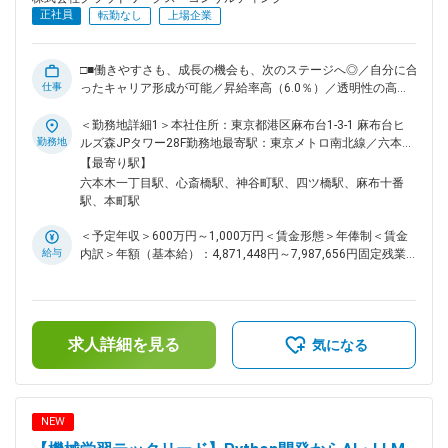
正社員
転勤なし
上場企業
□■働きやすさも、成長の機会も、次のステージへ◎／自分に合
仕事
ったキャリア形成が可能／昇給率高（6.0％）／透明性の高い
評価制度／大手案件多数／これまでの経験を活かしてスキルア
ップ可能■□ ■業務内容： どれだけ優れたAIモデルも、安定し
＜勤務地詳細1＞本社住所：東京都港区麻布台1-3-1 麻布台ヒ
たインフラと高品質なデータ基盤がなければ「ただの箱」で
勤務地
ルズ森JPタワー28F勤務地最寄駅：東京メトロ南北線／六本木
す。 あなたには、生成AIや機械学習が24時間365日、高速か
一丁目駅受動喫煙対策：屋内喫煙可能場所あり＜勤務地詳細2
【最寄り駅】
つ安全に動き続けるためのインフラ・プラットフォーム構築を
＞大阪オフィス住所：大阪府大阪市中央区南船場4-2-11 JPR心
六本木一丁目駅、心斎橋駅、神谷町駅、四ツ橋駅、麻布十番
お任せします。 ■具体的な業務例： ◇MLOps基盤の構築
斎橋ビル5階勤務地最寄駅：各線／心斎橋駅受動喫煙対策：屋
駅、本町駅
（Amazon SageMaker／Vertex AI）：モデルの学習からデプ
内全面禁煙＜勤務地詳細3＞顧客先（大阪・愛知・福岡・東
ロイ、監視までを自動化するCI/CDパイプラインの構築。 ◇大
京）住所：大阪府 受動喫煙対策：屋内全面禁煙変更の範囲：
＜予定年収＞600万円～1,000万円＜賃金形態＞年俸制＜賃金
規模データレイク・DWHの設計（Snowflake／BigQuery／
会社の定める事業所（リモートワーク含む）
給与
内訳＞年額（基本給）：4,871,448円～7,987,656円固定残業
Databricks）：数億レコード規模の非構造化データをAIが即座
手当/月：95,146円～167,695円（固定残業時間30時間0分/
に読み込めるよう、パーティショニングやクラスタリングを最
月）超過した時間外労働の残業手当は追加支給＜月額＞
適化。 ◇GPUリソースの最適化とスケーリング：LLM（大規模
501,100円～833,333円（12分割）（一律手当を含む）＜昇給
言語モデル）の推論環境における負荷分散、オートスケーリン
有無＞有＜残業手当＞有＜給与補足＞※スキルや経験を考慮の
グ、コストマネジメント。 ◇データガバナンス・セキュリティ
求人詳細を見る
上、当社賃金規定により決定します。■昇給：年1回※2024年
気になる
設計：企業の機密データをAIに学習させる際のアクセス制御
度年間平均昇給額：26万円■業績賞与：あり賃金はあくまでも
（IAM）、PII（個人情報）保護、暗号化の実装。 ■ポジション
目安の金額であり、選考を通じて上下する可能性があります。
の魅力： ◇「インフラの真価」を証明できる：AI特有の激し
月給(月額)は固定手当を含めた表記です。
い負荷変動や巨大なデータトラフィックを捌く経験は、従来の
NEW
Webインフラとは一線を画す高度なスキルセットとなります。