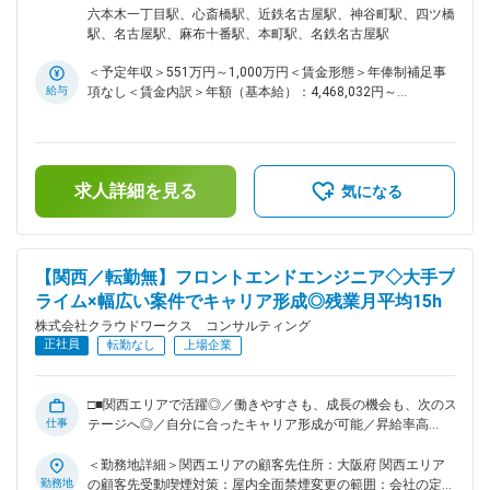
囲：会社の定める業務
な業務内容： ・顧客とのリレーション構築と要求獲得 ・案件
＞大阪オフィス住所：大阪府大阪市中央区南船場4-2-11 JPR心
六本木一丁目駅、心斎橋駅、近鉄名古屋駅、神谷町駅、四ツ橋
の切り出しと要件定義 ・社内チームへの橋渡しと技術指導 ・
斎橋ビル5階勤務地最寄駅：各線／心斎橋駅受動喫煙対策：屋
駅、名古屋駅、麻布十番駅、本町駅、名鉄名古屋駅
品質、納期管理 ＜プロジェクト例＞ ・官公庁某顧客向けOA基
内全面禁煙＜勤務地詳細3＞名古屋オフィス住所：愛知県名古
盤システムの設計案件（ユーザ数10,000超の職員向け大規模
屋市中村区名駅3‐28‐12 大名古屋ビルヂング11階勤務地最寄
＜予定年収＞551万円～1,000万円＜賃金形態＞年俸制補足事
OA基盤） ・大手通信企業向け案件創出・案件管理 ・大手企業
駅：各線／名古屋駅受動喫煙対策：屋内全面禁煙変更の範囲：
給与
項なし＜賃金内訳＞年額（基本給）：4,468,032円～
向けAzureクラウドセキュリティ・ガバナンス設計案件 ■当社
会社の定める事業所（リモートワーク含む）
7,656,336円その他固定手当/月：87,264円～196,172円＜月額
の特徴： 資金力のある大手企業だけでなく、人材不足やノウ
＞459,600円～834,200円（12分割）＜昇給有無＞有＜残業手
ハウ不足に悩む中小企業のDXによる支援を実施しておりま
当＞有＜給与補足＞※給与詳細は、スキル・経験により決定し
す。 上記を達成するため転職時の一瞬だけでなく、長期的な
ます。※その他固定手当…固定残業手当（87264円／30時間分
サポートで夢を叶え、悩みを解決し、より多くのエンジニアの
求人詳細を見る
～196172／45時間分）※超過分別途支給■昇給：年1回■業績賞
気になる
方々に自分らしく活躍いただける環境を構築いたしました。
与：あり賃金はあくまでも目安の金額であり、選考を通じて上
そんな当社ならではの環境にて一人ひとりを大切に、あなたの
下する可能性があります。月給(月額)は固定手当を含めた表記
ペースで、あなたらしく働けることをお約束します。 ■別枠の
です。
必須条件のほか、下記該当する方歓迎： ・PL、PM、アーキテ
【関西／転勤無】フロントエンドエンジニア◇大手プ
クチャー、プリセールス、アカウントエンジニアの経験 ・営
ライム×幅広い案件でキャリア形成◎残業月平均15h
業（無形商材）経験 ・運用設計経験 ・製品選定経験 ・クラウ
ド環境における設計経験 ・SD-WAN、SASEなどの設計経験 ・
株式会社クラウドワークス コンサルティング
自動化/プログラマブルな経験 ・プロジェクトマネジメント資
正社員
転勤なし
上場企業
格 ・パブリッククラウド系資格、ネットワーク系資格 変更の
範囲：会社の定める業務
□■関西エリアで活躍◎／働きやすさも、成長の機会も、次のス
仕事
テージへ◎／自分に合ったキャリア形成が可能／昇給率高
（6.0％）／9割リモート／透明性の高い評価制度／大手案件多
数／これまでの経験を活かしてスキルアップ可能■□ ■業務内
＜勤務地詳細＞関西エリアの顧客先住所：大阪府 関西エリア
容： ～Web系・オープン系など新規開発案件・保守開発案件
勤務地
の顧客先受動喫煙対策：屋内全面禁煙変更の範囲：会社の定め