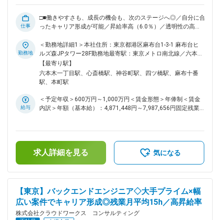
ンサルティングでは社内での請負案件の拡大を進めています。
お客様先だけでなく、自社内でもスキルアップできるチャンス
□■働きやすさも、成長の機会も、次のステージへ◎／自分に合
が加速中。 ・最先端技術に触れられる外部プロジェクト ・要
仕事
ったキャリア形成が可能／昇給率高（6.0％）／透明性の高い
件定義や設計から関われる自社内プロジェクト PM／PL経験者
評価制度／大手案件多数／これまでの経験を活かしてスキルア
には、請負チームの立ち上げや拡大にも即参画可能。キャリア
ップ可能■□ ■業務内容： 「データ分析はしたが、結局ビジネ
＜勤務地詳細1＞本社住所：東京都港区麻布台1-3-1 麻布台ヒ
の選択肢が今まで以上に広がります。 変更の範囲：会社の定
スに使われなかった」そんな経験はありませんか？当社では、
勤務地
ルズ森JPタワー28F勤務地最寄駅：東京メトロ南北線／六本木
める業務
ECの売上を最大化させるレコメンドエンジンの実装や、総合
一丁目駅受動喫煙対策：屋内喫煙可能場所あり＜勤務地詳細2
【最寄り駅】
商社の意思決定を支える統計解析など、事業の根幹に関わるプ
＞顧客先（大阪・愛知・福岡・東京）住所：大阪府 受動喫煙
六本木一丁目駅、心斎橋駅、神谷町駅、四ツ橋駅、麻布十番
ロジェクトが主戦場です。 ■具体的な業務例： ◇MLプロダク
対策：屋内全面禁煙＜勤務地詳細3＞大阪オフィス住所：大阪
駅、本町駅
トのリード：ECアプリにおけるGCP環境での基盤構築、レコ
府大阪市中央区南船場4-2-11 JPR心斎橋ビル5階勤務地最寄
メンドアルゴリズムの設計・実装・効果検証。 ◇AI×コンサル
駅：各線／心斎橋駅受動喫煙対策：屋内全面禁煙変更の範囲：
＜予定年収＞600万円～1,000万円＜賃金形態＞年俸制＜賃金
ティング（PM）：店舗立地分析や需要予測モデルの構築。顧
会社の定める事業所（リモートワーク含む）
給与
内訳＞年額（基本給）：4,871,448円～7,987,656円固定残業
客折衝から要件定義、アプリ開発チームとの連携までを主導。
手当/月：95,146円～167,695円（固定残業時間30時間0分/
◇次世代分析基盤の設計：Snowflake、SageMaker、BigQuery
月）超過した時間外労働の残業手当は追加支給＜月額＞
などを用いた、大規模データ（数千万件～）のパイプライン設
501,100円～833,333円（12分割）（一律手当を含む）＜昇給
計とガバナンス構築。 ■ポジションの魅力： ◇圧倒的なドメイ
有無＞有＜残業手当＞有＜給与補足＞※スキルや経験を考慮の
ンの幅：金融SaaSの不正検知から建設・商圏分析まで。特定
求人詳細を見る
上、当社賃金規定により決定します。■昇給：年1回※2024年
気になる
の業界に縛られず、汎用性の高い「データサイエンス×ビジネ
度年間平均昇給額：26万円■業績賞与：あり賃金はあくまでも
ス」の経験を積めます。 ◇自律的な働き方を尊重する現場が多
目安の金額であり、選考を通じて上下する可能性があります。
く、技術研鑽とプライベートの両立が可能です。 ■キャリアに
月給(月額)は固定手当を含めた表記です。
ついて： ～社内請負案件拡大中／SES以外のキャリア～ スキ
【東京】バックエンドエンジニア◇大手プライム×幅
ルを磨き、キャリアを広げる、クラウドワークスグループで次
広い案件でキャリア形成◎残業月平均15h／高昇給率
のステージへ。現在、クラウドワークス コンサルティングで
は社内での請負案件の拡大を進めています。お客様先だけでな
株式会社クラウドワークス コンサルティング