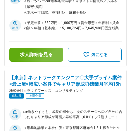
計・構築／「人材サービス型AWSパートナー」認定企業■□ ■
勤務地
ズ森JPタワー28F勤務地最寄駅：東京メトロ南北線／六本木一
業務内容： ～マネージャーとして組織を牽引◎～ インフラの
丁目駅受動喫煙対策：屋内喫煙可能場所あり変更の範囲：会社
【最寄り駅】
プロジェクトを中心に、最上流のITコンサルティングから、設
の定める事業所（リモートワーク含む）
六本木一丁目駅、神谷町駅、麻布十番駅
計構築、運用の業務まで幅広く、システム構築のプロジェクト
に参画して頂きます。大規模案件、上流の案件を多数請け負っ
＜予定年収＞630万円～1,000万円＜賃金形態＞年俸制＜賃金
ており、あなたの伸ばしたいスキルや描きたいキャリアに合わ
給与
内訳＞年額（基本給）：5,108,724円～7,645,936円固定残業
せてベストな案件を選べる環境が大きな魅力です。 「運用か
手当/月：99,773円～196,172円（固定残業時間45時間0分/
ら設計・構築へとステップアップしたい」「クラウドや先端技
月）超過した時間外労働の残業手当は追加支給＜月額＞
術についてのスキル・知識を身につけて成長したい」など、成
525,500円～833,333円（12分割）（一律手当を含む）＜昇給
長意欲のある方や叶えたいキャリアプランをお持ちの方を歓迎
有無＞有＜残業手当＞有＜給与補足＞※スキルや経験を考慮の
します。 ■プロジェクト例： ・AWSの要件定義、設計、構
求人詳細を見る
上、当社賃金規定により決定します。■昇給：年1回※2024年
気になる
築、運用保守業務 ・Azure／GCPの設計、構築、検証、運用業
度年間平均昇給額：26万円■業績賞与あり賃金はあくまでも目
務 ・大規模開発およびインフラ構築プロジェクト ※下記資格
安の金額であり、選考を通じて上下する可能性があります。月
取得者は入社直後からクラウドプロジェクトへのアサインを確
給(月額)は固定手当を含めた表記です。
約します。 ・AWS Certified Solutions Architect - Professional
【東京】ネットワークエンジニア◇大手プライム案件
・AWS Certified DevOps Engineer - Professional ■業務の特
×最上流×幅広い案件でキャリア形成◎残業月平均15h
徴： ～社内請負案件拡大中／スキルを磨き、キャリアを広げ
るクラウドワークスグループで次のステージへ～ ◇現在、クラ
株式会社クラウドワークス コンサルティング
ウドワークス コンサルティングでは社内での請負案件の拡大
正社員
上場企業
を進めています。お客様先だけでなく、自社内でもスキルアッ
プできるチャンスが加速中です。 ・最先端技術に触れられる
外部プロジェクト ・要件定義や設計から関われる自社内プロ
□■働きやすさも、成長の機会も、次のステージへ◎／自分に合
ジェクト ◇PM/PL経験者には、請負チームの立ち上げや拡大に
仕事
ったキャリア形成が可能／昇給率高（6.0％）／7割リモート／
も即参画可能、キャリアの選択肢が今まで以上に広がります。
透明性の高い評価制度／大手案件多数／これまでの経験を活か
変更の範囲：会社の定める業務
してスキルアップ可能／「人材サービス型AWSパートナー」
＜勤務地詳細＞本社住所：東京都港区麻布台1-3-1 麻布台ヒル