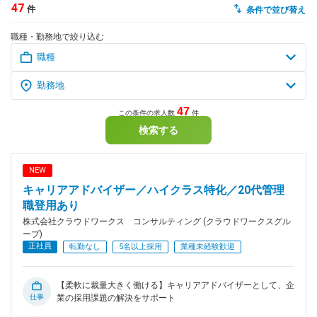
47
件
条件で並び替え
dodaチャットサポート
職種・勤務地で絞り込む
対応時間：10:00～22:00(日曜・年末年始を除く)
自動案内は24時間365日対応
転職の「モヤモヤ」、一人で悩まず
気軽に相談してみませんか？
dodaの使い方は？
今の仕事を続けるべき？
47
この条件の求人数
件
検索する
ヘルプ
サイトマップ
NEW
キャリアアドバイザー／ハイクラス特化／20代管理
職登用あり
株式会社クラウドワークス コンサルティング (クラウドワークスグル
ープ)
正社員
転勤なし
5名以上採用
業種未経験歓迎
【柔軟に裁量大きく働ける】キャリアアドバイザーとして、企
仕事
業の採用課題の解決をサポート