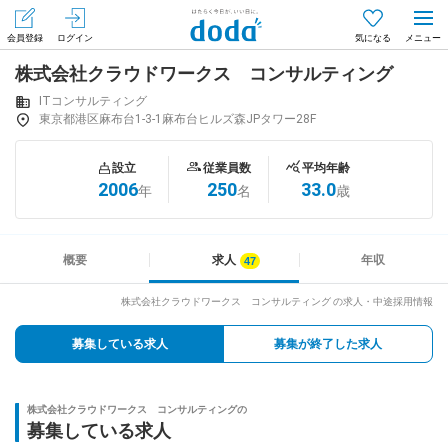
会員登録
ログイン
気になる
株式会社クラウドワークス コンサルティング
メニュー
会員登録（無料）
ログイン
ITコンサルティング
東京都港区麻布台1-3-1麻布台ヒルズ森JPタワー28F
はじめてdodaをご利用される方へ
設立
従業員数
平均年齢
2006
250
33.0
年
名
歳
求人を探す
求人を紹介してもらう
概要
求人
年収
株式会社クラウドワークス コンサルティング の求人・中途採用情報
知りたい・聞きたい
募集している求人
募集が終了した求人
イベント
株式会社クラウドワークス コンサルティングの
専門サイト
募集している求人