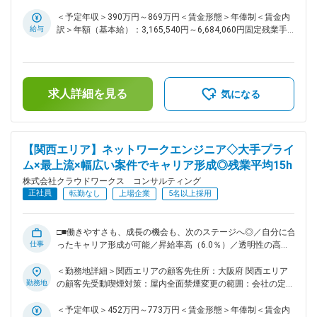
多数◎～ 通信、金融、メーカー、官公庁等幅広い分野で、
ク含む）
WEB・オープン系を中心とした開発案件の要件定義、基本設
＜予定年収＞390万円～869万円＜賃金形態＞年俸制＜賃金内
計などの上流工程から開発、テスト、運用まで、キャリアプラ
給与
訳＞年額（基本給）：3,165,540円～6,684,060円固定残業手
ンに合わせ、最適な案件・フェーズをお任せします。 ■プロジ
当/月：61,805円～167,695円（固定残業時間30時間0分/月）
ェクト例： ・大手TVコンテンツ配信会社動画提供システム開
超過した時間外労働の残業手当は追加支給＜月額＞325,600円
発（Java/Python） ・メガベンチャー予約システム開発支援
～724,700円（12分割）（一律手当を含む）＜昇給有無＞有＜
（Java/Spring Framework） ・著作権使用料分配サービスの保
残業手当＞有＜給与補足＞※スキルや経験を考慮の上、当社賃
求人詳細を見る
守・開発（Java） ・クレジットカード会社向け 決済システム
金規定により決定します。■昇給：年1回※2024年度年間平均
気になる
開発（Go) ・DXデータ基盤整備開発（Node.js）
昇給額：26万円■業績賞与あり賃金はあくまでも目安の金額で
※Java/SpringBootを使用したウォーターフォール開発を行う
あり、選考を通じて上下する可能性があります。月給(月額)は
バックエンドエンジニアにとってベーシックなプロジェクトや
固定手当を含めた表記です。
GoやNode.jsを使用し、クラウドネイティブな環境でアジャイ
【関西エリア】ネットワークエンジニア◇大手プライ
ル開発やスクラム開発、マイクロサービス、DevOpsなど最先
ム×最上流×幅広い案件でキャリア形成◎残業平均15h
端の開発を行うことも可能です。 ■業務の特徴： ～社内請負
株式会社クラウドワークス コンサルティング
案件拡大中／スキルを磨き、キャリアを広げるクラウドワーク
正社員
スグループで次のステージへ～ ◇現在、クラウドワークス コ
転勤なし
上場企業
5名以上採用
ンサルティングでは社内での請負案件の拡大を進めています。
お客様先だけでなく、自社内でもスキルアップできるチャンス
が加速中です。 ・最先端技術に触れられる外部プロジェクト
□■働きやすさも、成長の機会も、次のステージへ◎／自分に合
仕事
・要件定義や設計から関われる自社内プロジェクト ◇PM/PL経
ったキャリア形成が可能／昇給率高（6.0％）／透明性の高い
験者には、請負チームの立ち上げや拡大にも即参画可能、キャ
評価制度／大手案件多数／これまでの経験を活かしてスキルア
リアの選択肢が今まで以上に広がります。 ■当社の魅力：
ップ可能／「人材サービス型AWSパートナー」認定企業■□ ■
＜勤務地詳細＞関西エリアの顧客先住所：大阪府 関西エリア
2025年10月、クラウドワークス コンサルティングは社名を変
業務内容： ～SD-WAN・SASE・ネットワークエンジニアとし
勤務地
の顧客先受動喫煙対策：屋内全面禁煙変更の範囲：会社の定め
更し、新しい仲間を迎え、新しく生まれ変わりました。現在エ
て専門性を高めたい方におすすめ◎～ Software-Defined
る事業所（リモートワーク含む）
ンジニアの働き方・給与／評価制度・福利厚生などの改善が進
NetworkingやFortinet社製品など、最新技術環境があるプロジ
＜予定年収＞452万円～773万円＜賃金形態＞年俸制＜賃金内