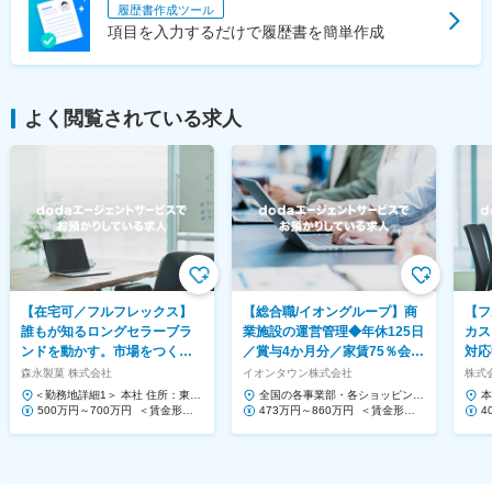
履歴書作成ツール
項目を入力するだけで履歴書を簡単作成
よく閲覧されている求人
【在宅可／フルフレックス】
【総合職/イオングループ】商
【フ
誰もが知るロングセラーブラ
業施設の運営管理◆年休125日
カス
ンドを動かす。市場をつくる
／賞与4か月分／家賃75％会社
対応
提案営業◆ハイチュウ等
負担！
Saa
森永製菓 株式会社
イオンタウン株式会社
株式会
＜勤務地詳細1＞ 本社 住所：東京
全国の各事業部・各ショッピング
本
都港区芝浦1-13-16 勤務地最寄
500万円～700万円 ＜賃金形態
センター 住所：千葉県千葉市美浜
473万円～860万円 ＜賃金形態
1
4
駅：JR、都営三...
＞ 月給制 ＜賃金内訳＞ 月額（基
区中瀬1-5-1イオンタワ...
＞ 月給制 ＜賃金内訳＞ 月額（基
ー
＞
本給）...
本給）...
本給