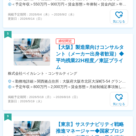
11F勤務地最寄駅：東京メトロ線／半蔵門駅受動喫煙対策：屋内全面禁
＜予定年収＞550万円～900万円＜賃金形態＞年俸制＜賃金内訳＞年額
煙変更の範囲：在宅勤務及びサテライトオフィス勤務制度に定める就業
（基本給）：5,500,000円～9,000,000円＜月額＞458,333円～750,000
掲載予定期間：
2026/6/4（木）
～
2026/9/2（水）
場所を含む
円（12分割）＜昇給有無＞有＜残業手当＞無＜給与補足＞経験・スキ
更新日：
2026/6/14（日）
ルを考慮のうえ、当社規定により優遇■賞与：年俸とは別に年1回支給
気になる
(6月) ※業績、パフォーマンスに応じて支給例）2023年度実績 アナリ
ストクラス：平均121万円、Cクラス：平均217万円、SC：平均290万
5
円、Mクラス：平均360万円■昇給：年1回（4月）賃金はあくまでも目
締切間近
安の金額であり、選考を通じて上下する可能性があります。月給(月額)
【大阪】製造業向けコンサルタ
は固定手当を含めた表記です。
ント（メーカー出身者歓迎）◆
平均残業22H程度／東証プライ
ム
株式会社ベイカレント・コンサルティング
＜勤務地詳細＞関西拠点住所：大阪府大阪市北区大深町5-54 グラング
リーン大阪パークタワー受動喫煙対策：屋内全面禁煙変更の範囲：会社
＜予定年収＞800万円～2,000万円＜賃金形態＞月給制補足事項無し＜
の定める事業所
賃金内訳＞月額（基本給）：317,600円～1,058,700円固定残業手当/
掲載予定期間：
2026/5/18（月）
～
2026/8/16（日）
月：111,000円～369,900円（固定残業時間45時間0分/月）超過した時
更新日：
2026/5/19（火）
間外労働の残業手当は追加支給＜月給＞428,600円～1,428,600円（一
気になる
律手当を含む）＜昇給有無＞有＜残業手当＞有＜給与補足＞実力次第で
大幅な昇給の可能性有り賃金はあくまでも目安の金額であり、選考を通
9
じて上下する可能性があります。月給(月額)は固定手当を含めた表記で
【東京】サステナビリティ戦略
す。
推進マネージャー◆国家プロジ