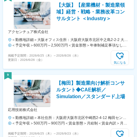
～14万 ※時間外勤務手当なし賃金はあくまでも目安の金額であり、選考
【大阪】【産業機材・製造業領
を通じて上下する可能性があります。月給(月額)は固定手当を含めた表
記です。
域】経営・戦略・業務改革コン
サルタント ＜Industry＞
アクセンチュア株式会社
＜勤務地詳細＞大阪オフィス住所：大阪府大阪市北区中之島2-2-2 大阪
中之島ビル勤務地最寄駅：大阪メトロ御堂筋線／淀屋橋駅受動喫煙対
＜予定年収＞600万円～2,500万円＜賃金形態＞年俸制補足事項なし＜
策：屋内全面禁煙変更の範囲：会社の定める事業所（リモートワーク含
賃金内訳＞年額（基本給）：6,000,000円～25,000,000円その他固定手
掲載予定期間：
2026/6/25（木）
～
2026/8/26（水）
む）
当/月：10,000円～30,000円＜月額＞510,000円～2,113,333円（12分
更新日：
2026/6/26（金）
割）＜昇給有無＞有＜残業手当＞有＜給与補足＞※上記はあくまでも目
気になる
安でありご経験・スキルに応じて変動いたします。※上記年収に加え、
各種手当、残業代（約20時間分）、賞与を含めた金額となります。
9
（コンサルタント～MD／リードクラスまでを想定）賃金はあくまでも
【梅田】製造業向け解析コンサ
目安の金額であり、選考を通じて上下する可能性があります。月給(月
額)は固定手当を含めた表記です。
ルタント◆CAE解析／
Simulation／スタンダード上場
応用技術株式会社
＜勤務地詳細＞本社住所：大阪府大阪市北区中崎西2-4-12 梅田センタ
ービル勤務地最寄駅：地下鉄御堂筋線／梅田駅受動喫煙対策：屋内全面
＜予定年収＞500万円～900万円＜賃金形態＞月給制＜賃金内訳＞月額
禁煙
（基本給）：294,000円～500,000円＜月給＞294,000円～500,000円＜
掲載予定期間：
2026/6/25（木）
～
2026/9/23（水）
昇給有無＞有＜残業手当＞有＜給与補足＞※経験・能力等を考慮の上、