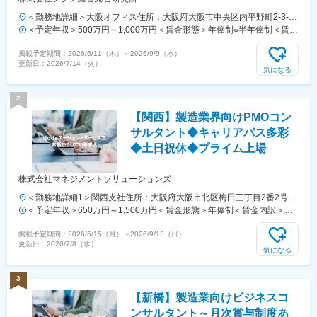
＜勤務地詳細＞大阪オフィス住所：大阪府大阪市中央区内平野町2-3-14
ライオンズビル大手前 4階勤務地最寄駅：地下鉄谷町線線／天満橋駅
＜予定年収＞500万円～1,000万円＜賃金形態＞年俸制※半年俸制＜賃金
受動喫煙対策：屋内全面禁煙変更の範囲：会社の定める事業所
内訳＞年額（基本給）：5,000,000円～6,000,000円固定残業手当/月：
掲載予定期間：
2026/6/11（木）
～
2026/9/9（水）
35,500円～50,000円（固定残業時間15時間0分/月）超過した時間外労
更新日：
2026/7/14（火）
働の残業手当は追加支給＜月額＞452,166円～550,000円（12分割）
気になる
（一律手当を含む）＜昇給有無＞有＜残業手当＞有＜給与補足＞■半年
俸制 ■賞与年2回（経験・能力により設定※半期毎に成果実績により見直
2
し設定。■年収例：・870万円／入社4年目／47歳／月給40万円＋賞
【関西】製造業界向けPMOコン
与・1070万円／入社6年目／39歳／月給52万円＋賞与・1480万円 入社
11年目 （月給80万円＋賞与）賃金はあくまでも目安の金額であり、選
サルタント◆キャリアパス多彩
考を通じて上下する可能性があります。月給(月額)は固定手当を含めた
◆土日祝休◆プライム上場
表記です。
株式会社マネジメントソリューションズ
＜勤務地詳細1＞関西支社住所：大阪府大阪市北区梅田三丁目2番2号
JPタワー大阪18階受動喫煙対策：屋内全面禁煙＜勤務地詳細2＞顧客
＜予定年収＞650万円～1,500万円＜賃金形態＞年俸制＜賃金内訳＞年
先 ※関西のクライアント住所：大阪府、京都府、兵庫県を想定 受動喫
額（基本給）：5,228,004円～10,456,000円固定残業手当/月：106,000
掲載予定期間：
2026/6/15（月）
～
2026/9/13（日）
煙対策：屋内全面禁煙変更の範囲：会社の定める事業所（リモートワー
円～212,000円（固定残業時間30時間0分/月）超過した時間外労働の残
更新日：
2026/7/8（水）
ク含む）
業手当は追加支給＜月額＞541,667円～1,083,333円（12分割）（一律
気になる
手当を含む）＜昇給有無＞有＜残業手当＞有＜給与補足＞※給与は経
験・能力等を考慮の上、決定します。■昇給：基本的に年1回（ご入社
3
月により変動）賃金はあくまでも目安の金額であり、選考を通じて上下
【新橋】製造業向けビジネスコ
する可能性があります。月給(月額)は固定手当を含めた表記です。
ンサルタント～月次賞与制度あ