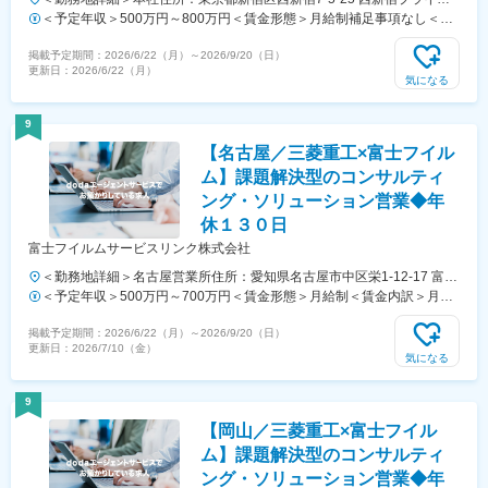
スクエア5F勤務地最寄駅：JR各線／新宿駅受動喫煙対策：屋内全面禁
＜予定年収＞500万円～800万円＜賃金形態＞月給制補足事項なし＜賃
煙
金内訳＞月額（基本給）：250,000円～450,000円＜月給＞250,000円
掲載予定期間：
2026/6/22（月）
～
2026/9/20（日）
～450,000円＜昇給有無＞有＜残業手当＞有＜給与補足＞※上記はあく
更新日：
2026/6/22（月）
まで目安の金額（賞与含む）であり、経験・能力等を考慮の上決定しま
気になる
す。賃金はあくまでも目安の金額であり、選考を通じて上下する可能性
があります。月給(月額)は固定手当を含めた表記です。
9
【名古屋／三菱重工×富士フイル
ム】課題解決型のコンサルティ
ング・ソリューション営業◆年
休１３０日
富士フイルムサービスリンク株式会社
＜勤務地詳細＞名古屋営業所住所：愛知県名古屋市中区栄1-12-17 富士
フイルム名古屋ビル5階受動喫煙対策：敷地内全面禁煙変更の範囲：会
＜予定年収＞500万円～700万円＜賃金形態＞月給制＜賃金内訳＞月額
社の定める事業所（リモートワーク含む）
（基本給）：300,000円～400,000円＜月給＞300,000円～400,000円＜
掲載予定期間：
2026/6/22（月）
～
2026/9/20（日）
昇給有無＞有＜残業手当＞有＜給与補足＞予定年収はあくまでも目安の
更新日：
2026/7/10（金）
金額であり、選考を通じて上下する可能性があります。賃金はあくまで
気になる
も目安の金額であり、選考を通じて上下する可能性があります。月給
(月額)は固定手当を含めた表記です。
9
【岡山／三菱重工×富士フイル
ム】課題解決型のコンサルティ
ング・ソリューション営業◆年