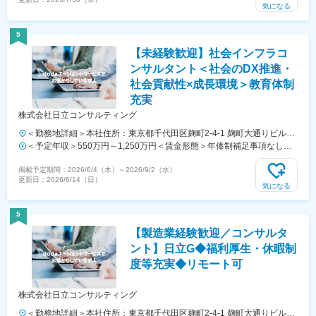
外労働の残業手当は追加支給＜月額＞416,000円～1,000,000円（12分
気になる
割）（一律手当を含む）＜昇給有無＞有＜残業手当＞有＜給与補足＞※
経験を考慮し決定します。■年俸制賃金はあくまでも目安の金額であ
5
り、選考を通じて上下する可能性があります。月給(月額)は固定手当を
【未経験歓迎】社会インフラコ
含めた表記です。
ンサルタント＜社会のDX推進・
社会貢献性×成長環境＞教育体制
充実
株式会社日立コンサルティング
＜勤務地詳細＞本社住所：東京都千代田区麹町2-4-1 麹町大通りビル
11F勤務地最寄駅：東京メトロ線／半蔵門駅受動喫煙対策：屋内全面禁
＜予定年収＞550万円～1,250万円＜賃金形態＞年俸制補足事項なし＜
煙変更の範囲：会社の定める事業所（リモートワーク含む）
賃金内訳＞年額（基本給）：5,000,000円～12,500,000円＜月額＞
掲載予定期間：
2026/6/4（木）
～
2026/9/2（水）
416,666円～1,041,666円（12分割）＜昇給有無＞有＜残業手当＞無＜
更新日：
2026/6/14（日）
給与補足＞※経験・スキルを考慮のうえ、当社規定により優遇■賞与：
気になる
年俸とは別に年1回支給（6月）※業績、パフォーマンスに応じて支給
（例）2023年度実績 アナリストクラス：平均121万円、Cクラス：平
5
均217万円、SC：平均290万円、Mクラス：平均360万円■昇給：年1回
【製造業経験歓迎／コンサルタ
（4月） 賃金はあくまでも目安の金額であり、選考を通じて上下する可
能性があります。月給(月額)は固定手当を含めた表記です。
ント】日立G◆福利厚生・休暇制
度等充実◆リモート可
株式会社日立コンサルティング
＜勤務地詳細＞本社住所：東京都千代田区麹町2-4-1 麹町大通りビル