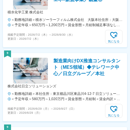
積水化学工業 株式会社
＜勤務地詳細＞積水ソーラーフィルム株式会社 大阪本社住所：大阪府
大阪市北区西天満2-4-4 受動喫煙対策：屋内全面禁煙変更の範囲：会社
＜予定年収＞650万円～1,200万円＜賃金形態＞月給制補足事項なし＜
の定める事業所（リモートワーク含む）
賃金内訳＞月額（基本給）：250,000円～500,000円＜月給＞250,000
掲載予定期間：
2026/7/2（木）
～
2026/9/30（水）
円～500,000円＜昇給有無＞有＜残業手当＞有＜給与補足＞・上記年収
更新日：
2026/7/2（木）
は参考年収であり選考の結果により前後する可能性があります賃金はあ
気になる
くまでも目安の金額であり、選考を通じて上下する可能性があります。
月給(月額)は固定手当を含めた表記です。
9
製造業向けDX推進コンサルタン
ト（MES領域）◆テレワーク中
心／日立グループ／本社
株式会社日立ソリューションズ
＜勤務地詳細＞本社住所：東京都品川区東品川4-12-7 日立ソリューシ
ョンズタワー勤務地最寄駅：りんかい線／品川シーサイド駅受動喫煙対
＜予定年収＞580万円～1,020万円＜賃金形態＞月給制＜賃金内訳＞月
策：屋内全面禁煙変更の範囲：会社の定める場所（スポットリモートワ
額（基本給）：270,000円～450,000円＜月給＞270,000円～450,000円
掲載予定期間：
2026/6/29（月）
～
2026/9/27（日）
ーク制度に定める就業場所を含む）
＜昇給有無＞有＜残業手当＞有＜給与補足＞※上記には住宅手当など福
更新日：
2026/6/29（月）
利厚生に関する手当は含まず■フルフレックスタイム勤務（担当者）：
気になる
年収580万～760万／基本給27万～33万 ※時間外勤務手当支給■裁量労
働勤務：年収780万～1020万／基本給33万～45万／裁量労働手当11万
9