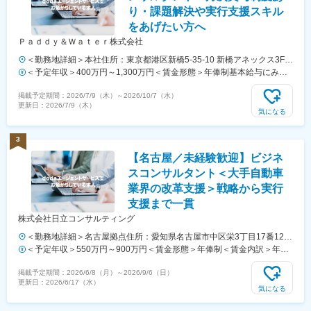
り・課題解決や実行支援スキル
をあげたい方へ
Ｐａｄｄｙ＆Ｗａｔｅｒ株式会社
＜勤務地詳細＞本社住所：東京都港区新橋5-35-10 新橋アネックス3F-
B2勤務地最寄駅：都営三田線／御成門駅受動喫煙対策：屋内全面禁煙
＜予定年収＞400万円～1,300万円＜賃金形態＞年俸制基本給与にみな
し残業手当含む（法廷時間外労働80時間分を含む）＜賃金内訳＞年額
掲載予定期間：
2026/7/9（木）
～
2026/10/7（水）
（基本給）：4,000,000円～13,000,000円固定残業手当/月：120,000円
更新日：
2026/7/9（木）
～360,000円（固定残業時間80時間0分/月）超過した時間外労働の残業
気になる
手当は追加支給＜月額＞453,333円～1,443,333円（12分割）（一律手
当を含む）＜昇給有無＞有＜残業手当＞有＜給与補足＞■年俸を12で割
3
り月々支給。■昇給：年1回（12月）■契約金額の数％を「月次賞与（イ
【名古屋／未経験歓迎】ビジネ
ンセンティブ）」としてプロジェクトメンバーに還元■在宅手当（会社
規定による）賃金はあくまでも目安の金額であり、選考を通じて上下す
スコンサルタント＜大手自動車
る可能性があります。月給(月額)は固定手当を含めた表記です。
業界の改革支援＞戦略から実行
支援まで一貫
株式会社日立コンサルティング
＜勤務地詳細＞名古屋拠点住所：愛知県名古屋市中区栄3丁目17番12号
大津通電気ビル7階勤務地最寄駅：名古屋市営東山線／栄駅受動喫煙対
＜予定年収＞550万円～900万円＜賃金形態＞年俸制＜賃金内訳＞年額
策：屋内全面禁煙変更の範囲：会社の定める事業所（リモートワーク含
（基本給）：3,875,004円～8,175,468円固定残業手当/月：52,083円～
掲載予定期間：
2026/6/8（月）
～
2026/9/6（日）
む）
68,711円（固定残業時間45時間0分/月）超過した時間外労働の残業手
更新日：
2026/6/17（水）
当は追加支給＜月額＞375,000円～750,000円（12分割）（一律手当を
気になる
含む）＜昇給有無＞有＜残業手当＞有＜給与補足＞経験・スキルを考慮