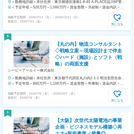
＜勤務地詳細＞本社住所：東京都港区港南1-8-40 A-PLACE品川6F受動
喫煙対策：屋内全面禁煙変更の範囲：会社の定める事業所
＜予定年収＞520万円～1,000万円＜賃金形態＞月給制＜賃金内訳＞月
額（基本給）：300,000円～500,000円＜月給＞300,000円～500,000円
掲載予定期間：
2026/7/13（月）
～
2026/10/11（日）
＜昇給有無＞有＜残業手当＞有＜給与補足＞初年度は賞与1回となりま
更新日：
2026/7/31（金）
す。賞与：有（年2回、6月、12月）昇給：有（年1回、7月）賃金はあ
気になる
くまでも目安の金額であり、選考を通じて上下する可能性があります。
月給(月額)は固定手当を含めた表記です。
9
【丸の内】物流コンサルタント
◇戦略立案～現場設計まで伴走
◇ハード（施設）とソフト（戦
略）の両面支援
シービーアールイー株式会社
＜勤務地詳細＞本社住所：東京都千代田区丸の内2-1-1 明治安田生命ビ
ル21F勤務地最寄駅：JR各線／東京駅受動喫煙対策：敷地内全面禁煙変
＜予定年収＞800万円～1,100万円＜賃金形態＞年俸制＜賃金内訳＞年
更の範囲：会社の定める事業所（リモートワーク含む）
額（基本給）：5,000,000円～6,800,000円固定残業手当/月：63,500円
掲載予定期間：
2026/7/9（木）
～
2026/10/7（水）
～93,403円（固定残業時間30時間0分/月）超過した時間外労働の残業
更新日：
2026/7/9（木）
手当は追加支給＜月額＞480,166円～660,069円（12分割）（一律手当
気になる
を含む）＜昇給有無＞有＜残業手当＞有＜給与補足＞※上記年収にはみ
なし労働時間手当が予め含まれています。■年棒制：経験と能力を考慮
9
し、決定します。■給与の見直し：年1回（4月）■賞与：年1回賃金はあ
【大阪】次世代太陽電池の事業
くまでも目安の金額であり、選考を通じて上下する可能性があります。
月給(月額)は固定手当を含めた表記です。
企画・ビジネスモデル構築◇再
エネ×新規事業／裁量◎