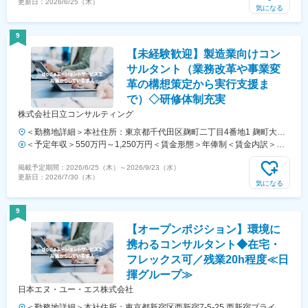
更新日：
2026/6/25（木）
当社規定に基づき決定させていただきます。■賞与：年2回■給与改定：
気になる
年1回賃金はあくまでも目安の金額であり、選考を通じて上下する可能
性があります。月給(月額)は固定手当を含めた表記です。
9
【未経験歓迎】製造業向けコン
サルタント（業務改革や事業変
革の構想策定から実行支援ま
で）◇研修体制充実
株式会社日立コンサルティング
＜勤務地詳細＞本社住所：東京都千代田区麹町二丁目4番地1 麹町大通
りビル勤務地最寄駅：東京メトロ線／半蔵門駅受動喫煙対策：屋内全面
＜予定年収＞550万円～1,250万円＜賃金形態＞年俸制＜賃金内訳＞年
禁煙変更の範囲：在宅勤務及びサテライトオフィス勤務制度に定める就
額（基本給）：5,500,000円～12,500,000円＜月額＞458,333円～
掲載予定期間：
2026/6/25（木）
～
2026/9/23（水）
業場所を含む
1,041,666円（12分割）＜昇給有無＞有＜残業手当＞無＜給与補足＞経
更新日：
2026/7/30（木）
験・スキルを考慮のうえ、当社規定により優遇■賞与：年俸とは別に年
気になる
1回支給(6月) ※業績、パフォーマンスに応じて支給例）2023年度実績
アナリストクラス：平均121万円、Cクラス：平均217万円、SC：平均
9
290万円、Mクラス：平均360万円■昇給：年1回（4月）賃金はあくま
【オープンポジション】環境に
でも目安の金額であり、選考を通じて上下する可能性があります。月給
(月額)は固定手当を含めた表記です。
携わるコンサルタント◆在宅・
フレックス可／残業20h程度≪日
揮グループ≫
日本エヌ・ユー・エス株式会社
＜勤務地詳細＞本社住所：東京都新宿区西新宿7-5-25 西新宿プライム