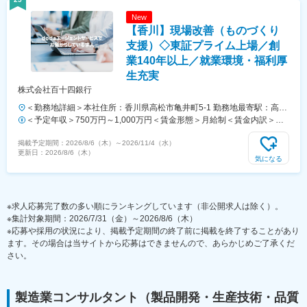
があります。月給(月額)は固定手当を含めた表記です。
New
【香川】現場改善（ものづくり
支援）◇東証プライム上場／創
業140年以上／就業環境・福利厚
生充実
株式会社百十四銀行
＜勤務地詳細＞本社住所：香川県高松市亀井町5-1 勤務地最寄駅：高松
琴平電気鉄道各線／瓦町駅受動喫煙対策：敷地内喫煙可能場所あり変更
＜予定年収＞750万円～1,000万円＜賃金形態＞月給制＜賃金内訳＞月
の範囲：当行の定める本支店・本部、関連会社等
額（基本給）：460,000円～600,000円＜月給＞460,000円～600,000円
掲載予定期間：
2026/8/6（木）
～
2026/11/4（水）
＜昇給有無＞有＜残業手当＞有＜給与補足＞※経験スキル・職種・役職
更新日：
2026/8/6（木）
等に応じて決定します。■昇給：年1回（7月）■賞与：年2回（6月、12
気になる
月）※入社時期により変動賃金はあくまでも目安の金額であり、選考を
通じて上下する可能性があります。月給(月額)は固定手当を含めた表記
です。
※求人応募完了数の多い順にランキングしています（非公開求人は除く）。
※集計対象期間：2026/7/31（金）～2026/8/6（木）
※応募や採用の状況により、掲載予定期間の終了前に掲載を終了することがあり
ます。その場合は当サイトから応募はできませんので、あらかじめご了承くだ
さい。
製造業コンサルタント（製品開発・生産技術・品質