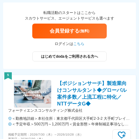
のうえ、当社規定により優遇■賞与：年俸とは別に年1回支給(6月)※業
績、パフォーマンスに応じて支給■昇給：年1回（4月）■モデル年収：
2021年度実績アナリストクラス：平均101万円、Cクラス：平均177万
転職活動のスタートはここから
円、SC：平均229万円賃金はあくまでも目安の金額であり、選考を通
スカウトサービス、エージェントサービスも選べます
じて上下する可能性があります。月給(月額)は固定手当を含めた表記で
す。
会員登録する
(無料)
ログインは
こちら
はじめてdodaをご利用される方へ
5
【ポジションサーチ】製造業向
けコンサルタント◆グローバル
案件多数／上流工程に特化／
NTTデータG◆
フォーティエンスコンサルティング株式会社
＜勤務地詳細＞本社住所：東京都千代田区大手町2-3-2 大手町プレイス
イーストタワー11F勤務地最寄駅：各線／大手町駅受動喫煙対策：屋内
＜予定年収＞500万円～1,200万円＜賃金形態＞年俸制補足事項なし＜
喫煙可能場所あり
賃金内訳＞年額（基本給）：4,115,820円～9,714,288円固定残業手当/
掲載予定期間：
2026/7/30（木）
～
2026/10/28（水）
月：73,015円～190,476円（固定残業時間40時間0分/月）超過した時間
更新日：
2026/7/30（木）