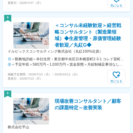
更新日：
2026/7/27（月）
間外労働の残業手当は追加支給＜月給＞428,600円～1,428,600円（一
気になる
律手当を含む）＜昇給有無＞有＜残業手当＞有＜給与補足＞実力次第で
大幅な昇給の可能性有り賃金はあくまでも目安の金額であり、選考を通
9
じて上下する可能性があります。月給(月額)は固定手当を含めた表記で
＜コンサル未経験歓迎＞経営戦
す。
略コンサルタント（製造業領
域）◆生産管理・原価管理経験
者歓迎／丸紅G◆
ドルビックスコンサルティング株式会社（丸紅100%出資）
＜勤務地詳細＞本社住所：東京都中央区日本橋室町2-3-1 コレド室町2-
10F勤務地最寄駅：銀座線／三越駅受動喫煙対策：屋内喫煙可能場所あ
＜予定年収＞580万円～1,030万円＜賃金形態＞月給制補足事項なし＜
り変更の範囲：会社の定める事業所
賃金内訳＞月額（基本給）：283,600円～531,140円固定残業手当/月：
掲載予定期間：
2026/7/13（月）
～
2026/10/11（日）
109,300円～204,660円（固定残業時間45時間0分/月）超過した時間外
更新日：
2026/7/13（月）
労働の残業手当は追加支給＜月給＞392,900円～735,800円（一律手当
気になる
を含む）＜昇給有無＞有＜残業手当＞有＜給与補足＞※キャリア・年
齢・能力を考慮の上、職務・職責に基づき当社規程により処遇を決定■
9
賞与：年2回■諸手当あり賃金はあくまでも目安の金額であり、選考を
現場改善コンサルタント／顧客
通じて上下する可能性があります。月給(月額)は固定手当を含めた表記
です。
の課題特定～改善実装
株式会社平山