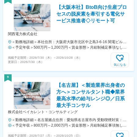
通じて上下する可能性があります。月給(月額)は固定手当を含めた表記
【大阪本社】BtoB向け生産プロ
です。
セスの脱炭素を牽引する電化サ
ービス推進者◇リモート可
関西電力株式会社
＜勤務地詳細＞本社住所：大阪府大阪市北区中之島3-6-16 関電ビルデ
ィング勤務地最寄駅：地下鉄四つ橋線／肥後橋駅受動喫煙対策：その他
＜予定年収＞500万円～1,200万円＜賃金形態＞月給制補足事項なし＜
（原則禁煙（分煙））
賃金内訳＞月額（基本給）：250,000円～650,000円＜月給＞250,000
掲載予定期間：
2026/7/30（木）
～
2026/10/28（水）
円～650,000円＜昇給有無＞有＜残業手当＞有＜給与補足＞※上記年収
更新日：
2026/7/30（木）
（想定残業代を含む）は目安であり、詳細はスキル・経験を考慮し決定
気になる
いたします。■賞与：年2回（支給月：6月・12月）■昇給：年1回（主
に4月もしくは7月）賃金はあくまでも目安の金額であり、選考を通じ
9
て上下する可能性があります。月給(月額)は固定手当を含めた表記で
【名古屋】＜製造業界出身者の
す。
方へ＞コンサルタント職◆業界
最高水準の給与レンジ◎／日系
最大手コンサル
株式会社ベイカレント・コンサルティング
＜勤務地詳細＞名古屋拠点住所：愛知県名古屋市内 受動喫煙対策：屋
内全面禁煙変更の範囲：会社の定める事業所
＜予定年収＞800万円～2,000万円＜賃金形態＞月給制補足事項無し＜
賃金内訳＞月額（基本給）：317,600円～1,058,700円固定残業手当/
掲載予定期間：
2026/7/27（月）
～
2026/10/25（日）
月：111,000円～369,900円（固定残業時間45時間0分/月）超過した時