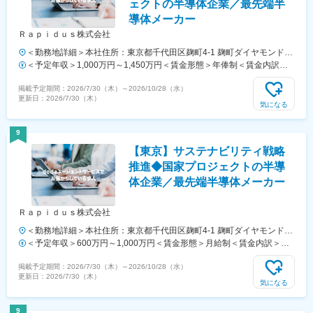
ェクトの半導体企業／最先端半
導体メーカー
Ｒａｐｉｄｕｓ株式会社
＜勤務地詳細＞本社住所：東京都千代田区麹町4-1 麹町ダイヤモンドビ
ル受動喫煙対策：屋内全面禁煙変更の範囲：会社の定める事業所（リモ
＜予定年収＞1,000万円～1,450万円＜賃金形態＞年俸制＜賃金内訳＞
ートワーク含む）
年額（基本給）：10,000,000円～14,500,000円＜月額＞833,333円～
掲載予定期間：
2026/7/30（木）
～
2026/10/28（水）
1,208,333円（12分割）＜昇給有無＞有＜残業手当＞無＜給与補足＞※
更新日：
2026/7/30（木）
給与は前職水準・経験・スキルにより検討いたします。賃金はあくまで
気になる
も目安の金額であり、選考を通じて上下する可能性があります。月給
(月額)は固定手当を含めた表記です。
9
【東京】サステナビリティ戦略
推進◆国家プロジェクトの半導
体企業／最先端半導体メーカー
Ｒａｐｉｄｕｓ株式会社
＜勤務地詳細＞本社住所：東京都千代田区麹町4-1 麹町ダイヤモンドビ
ル受動喫煙対策：屋内全面禁煙変更の範囲：会社の定める事業所（リモ
＜予定年収＞600万円～1,000万円＜賃金形態＞月給制＜賃金内訳＞月
ートワーク含む）
額（基本給）：342,666円～685,100円固定残業手当/月：74,000円～
掲載予定期間：
2026/7/30（木）
～
2026/10/28（水）
147,900円（固定残業時間30時間0分/月）超過した時間外労働の残業手
更新日：
2026/7/30（木）
当は追加支給＜月給＞416,666円～833,000円（一律手当を含む）＜昇
気になる
給有無＞有＜残業手当＞有＜給与補足＞※給与は前職水準・経験・スキ
ルにより検討いたします。賃金はあくまでも目安の金額であり、選考を
9