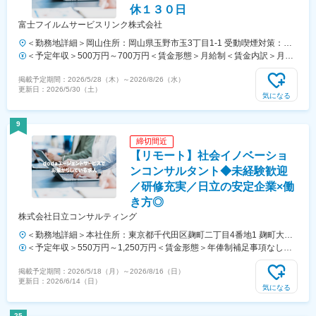
休１３０日
富士フイルムサービスリンク株式会社
＜勤務地詳細＞岡山住所：岡山県玉野市玉3丁目1-1 受動喫煙対策：屋
内全面禁煙変更の範囲：会社の定める事業所（リモートワーク含む）
＜予定年収＞500万円～700万円＜賃金形態＞月給制＜賃金内訳＞月額
（基本給）：300,000円～400,000円＜月給＞300,000円～400,000円＜
掲載予定期間：
2026/5/28（木）
～
2026/8/26（水）
昇給有無＞有＜残業手当＞有＜給与補足＞予定年収はあくまでも目安の
更新日：
2026/5/30（土）
金額であり、選考を通じて上下する可能性があります。賃金はあくまで
気になる
も目安の金額であり、選考を通じて上下する可能性があります。月給
(月額)は固定手当を含めた表記です。
9
締切間近
【リモート】社会イノベーショ
ンコンサルタント◆未経験歓迎
／研修充実／日立の安定企業×働
き方◎
株式会社日立コンサルティング
＜勤務地詳細＞本社住所：東京都千代田区麹町二丁目4番地1 麹町大通
りビル勤務地最寄駅：東京メトロ線／半蔵門駅受動喫煙対策：屋内全面
＜予定年収＞550万円～1,250万円＜賃金形態＞年俸制補足事項なし＜
禁煙変更の範囲：会社の定める事業所（リモートワーク含む）
賃金内訳＞年額（基本給）：3,575,004円～11,675,468円その他固定手
掲載予定期間：
2026/5/18（月）
～
2026/8/16（日）
当/月：52,083円～68,711円＜月額＞350,000円～1,041,666円（12分
更新日：
2026/6/14（日）
割）＜昇給有無＞有＜残業手当＞無＜給与補足＞■賞与：年俸とは別に
気になる
年1回支給(6月) ※業績、パフォーマンスに応じて支給■昇給：年1回（4
月）賃金はあくまでも目安の金額であり、選考を通じて上下する可能性
25