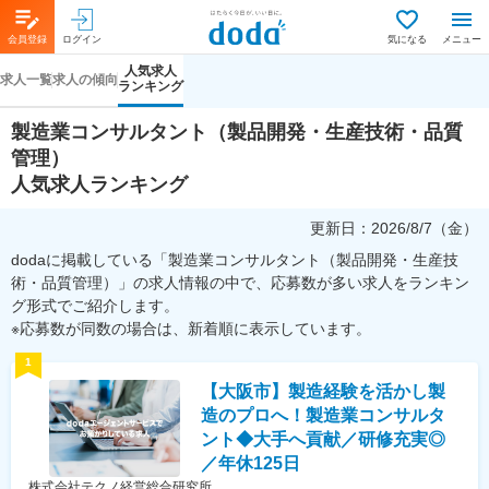
会員登録
ログイン
気になる
メニュー
人気求人
求人一覧
求人の傾向
ランキング
製造業コンサルタント（製品開発・生産技術・品質
管理）
人気求人ランキング
更新日：
2026/8/7（金）
dodaに掲載している「製造業コンサルタント（製品開発・生産技
術・品質管理）」の求人情報の中で、応募数が多い求人をランキン
グ形式でご紹介します。
※応募数が同数の場合は、新着順に表示しています。
1
【大阪市】製造経験を活かし製
造のプロへ！製造業コンサルタ
ント◆大手へ貢献／研修充実◎
／年休125日
株式会社テクノ経営総合研究所