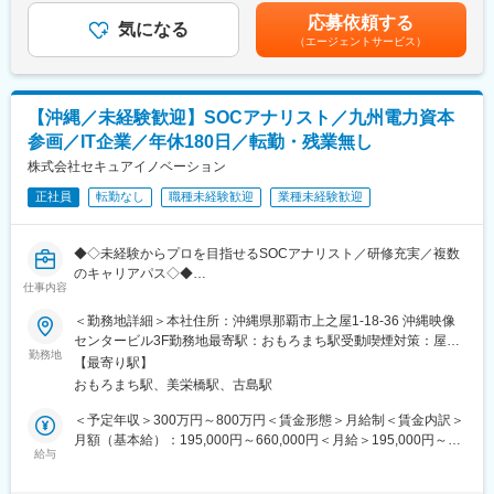
す。
万円（入社18年目 管理職）※賞与：年2回（6月、12月）※支給額
す。
応募依頼する
気になる
は、業績により変動します。決算賞与有。賃金はあくまでも目安
（エージェントサービス）
■業務概要
の金額であり、選考を通じて上下する可能性があります。月給(月
変更の範囲：会社の定める業務
長年取引のある顧客向け案件を中心に、インフラ基盤の設計・構
額)は固定手当を含めた表記です。
築から保守運用まで幅広く担当いただきます。オンプレミス、仮
想化、クラウド環境など多彩な案件があり、上流工程や顧客折衝
【沖縄／未経験歓迎】SOCアナリスト／九州電力資本
にも携わることが可能です。
参画／IT企業／年休180日／転勤・残業無し
■職務詳細
株式会社セキュアイノベーション
・サーバ／ネットワークの設計・構築
正社員
転勤なし
職種未経験歓迎
業種未経験歓迎
・オンプレミス環境の刷新、移行対応
・AWS、Azureなどクラウド環境の設計・構築
・システム運用保守、障害対応、改善提案
◆◇未経験からプロを目指せるSOCアナリスト／研修充実／複数
・顧客との打ち合わせ、要件整理
のキャリアパス◇◆
・プロジェクト進捗管理、品質管理
仕事内容
※プライム案件や長期案件が多く、腰を据えて顧客課題の解決に取
■採用背景：
＜勤務地詳細＞本社住所：沖縄県那覇市上之屋1-18-36 沖縄映像
り組めます。
サイバー攻撃の高度化・増加に伴い、SOC（Security Operation
センタービル3F勤務地最寄駅：おもろまち駅受動喫煙対策：屋内
Center）の体制強化を目的とした増員募集です。将来的にはシニ
勤務地
全面禁煙変更の範囲：会社の定める事業所（リモートワーク含
■組織体制
【最寄り駅】
アアナリストやセキュリティコンサルタントなど、中核人材とし
む）
沖縄事業部への配属となります。プロジェクトは数名規模から10
おもろまち駅、美栄橋駅、古島駅
てご活躍いただくことを期待しています。
名超の大型案件まで様々で、協力会社を含むチーム体制で推進し
＜予定年収＞300万円～800万円＜賃金形態＞月給制＜賃金内訳＞
ます。経験豊富なメンバーも多く、技術面・マネジメント面の双
■業務内容：
月額（基本給）：195,000円～660,000円＜月給＞195,000円～
方を学べる環境です。
24時間365日稼働するSOCにて、専用システムを用いたセキュリ
給与
660,000円＜昇給有無＞有＜残業手当＞有＜給与補足＞※給与につ
ティ監視・分析を担当いただきます。
いては経験・能力・前職給与等を充分考慮し、面談の上決定しま
■キャリアパス