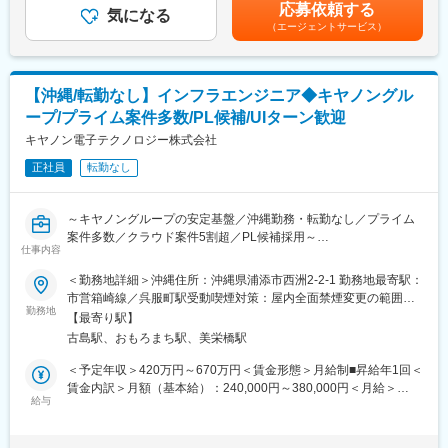
給：年1回 残業手当：残業時間に応じて別途支給 ＜モデル年収
応募依頼する
◇運用改善・技術的な提案 など
気になる
自ら課題を発見し、創意工夫を凝らしながら業務改善を推進でき
＞年収380万円／入社2年目年収500万円／入社5年目賃金はあくま
（エージェントサービス）
※経験・スキルに応じた業務からお任せします
る環境に魅力です。
でも目安の金額であり、選考を通じて上下する可能性がありま
※チーム体制のため、相談しながら業務を進められる環境です
す。月給(月額)は固定手当を含めた表記です。
変更の範囲：会社の定める業務
■ポジションの特徴：
【沖縄/転勤なし】インフラエンジニア◆キヤノングル
◎自治体・民間企業など多様な顧客環境に携われるため、幅広い
ープ/プライム案件多数/PL候補/UIターン歓迎
実務経験が積める
◎CCNAやLPIC／LinuCなどの基礎知識を活かし、業務を通じて
キヤノン電子テクノロジー株式会社
着実にスキルアップ可能
正社員
転勤なし
◎設計・構築から運用・保守まで一貫して携われるため、インフ
ラエンジニアとしての成長実感あり
◎地域密着型の事業で、沖縄のIT基盤を支えるやりがいのある仕
～キヤノングループの安定基盤／沖縄勤務・転勤なし／プライム
事
案件多数／クラウド案件5割超／PL候補採用～
仕事内容
◎運用保守だけで終わらない。設計構築・上流工程へステップア
■当社について：
ップ可能
＜勤務地詳細＞沖縄住所：沖縄県浦添市西洲2-2-1 勤務地最寄駅：
2011年に設立して以来、お客様が快適なネットワーク環境を享受
◎金融・官公庁・文教案件多数！顧客に近い立場で技術力を発揮
市営箱崎線／呉服町駅受動喫煙対策：屋内全面禁煙変更の範囲：
できるよう、ICTインフラの構築、保守、コンサルティングのサー
◎年休126日×残業月18h程×離職率6％の働きやすい環境
勤務地
会社の定める事業所
ビスを一貫して提供してきました。
【最寄り駅】
本社が立地する名護市を含めた沖縄本島の北部地域には、同様な
古島駅、おもろまち駅、美栄橋駅
■募集背景
事業を行う企業が少なかったため、現在では北部12市町村のすべ
沖縄事業部は30年以上にわたり地域企業・官公庁・金融機関など
＜予定年収＞420万円～670万円＜賃金形態＞月給制■昇給年1回＜
ての自治体から仕事を請け負っております。
のお客様のIT基盤を支え続けてきました。近年はクラウド・仮想
賃金内訳＞月額（基本給）：240,000円～380,000円＜月給＞
地理的な特徴だけではなく、エンジニアたちが有する高い技術力
化案件や首都圏SIerとのリモート案件が増加しており、さらなる
給与
240,000円～380,000円＜昇給有無＞有＜残業手当＞有＜給与補足
も私たちの大きな強みです。それに加えて世界的に有名なネット
体制強化を推進中です。今回は将来のPL候補として、設計構築経
＞※上記年収は、入社時の目安です。年齢・経験に応じ柔軟に決定
ワークベンダーのハードウェアを取り扱い、沖縄県全域を対象と
験を活かしながら組織の中核を担っていただける方を募集しま
致します。※モデル年収：435万円 （入社5年目 リーダー）、665
した大規模なネットワークや民間企業からの案件も受注していま