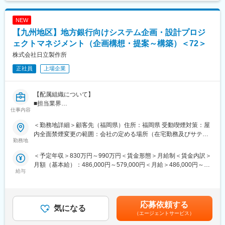
NEW
【九州地区】地方銀行向けシステム企画・設計プロジ
ェクトマネジメント（企画構想・提案～構築）＜72＞
株式会社日立製作所
正社員
上場企業
【配属組織について】
■担当業界
仕事内容
地銀、ネットバンク、地域ノンバンク領域のお客様を管掌してい
る本部の中で、地銀を管掌しているシステムエンジニアの部隊と
＜勤務地詳細＞顧客先（福岡県）住所：福岡県 受動喫煙対策：屋
なります。特に、西日本地区の地方銀行を担当領域とし、顧客課
内全面禁煙変更の範囲：会社の定める場所（在宅勤務及びサテラ
題の分析から、システムの提案・設計～運用まで一連の工程を総
勤務地
イトオフィス勤務制度に定める就業場所を含む）
合的に対応しております。
＜予定年収＞830万円～990万円＜賃金形態＞月給制＜賃金内訳＞
■ミッション
月額（基本給）：486,000円～579,000円＜月給＞486,000円～
従来のITシステム開発事業を安定推進すると共に、ITシステム化構
給与
579,000円＜昇給有無＞有＜残業手当＞有＜給与補足＞※給与詳細
想策定などの超上流領域でのコンサルティング事業や、先進的な
は経験・年齢・能力を考慮し、当社規定により決定。※内訳：月給
銀行と共に推進するDX分野への参画を果たし、更なるビジネス領
12か月分および標準的な賞与（賞与業績反映分、時間外勤務手当
域の拡大。
や住宅手当などの諸手当は別途支給。ただし、主任クラスの年収
応募依頼する
気になる
には、裁量労働勤務手当を含む）。■昇給：年1回■賞与：年2回
【職務概要】
（エージェントサービス）
（6月、12月）賃金はあくまでも目安の金額であり、選考を通じ
◇九州地区（山口まで含む）を主軸とした西日本地区金融機関で