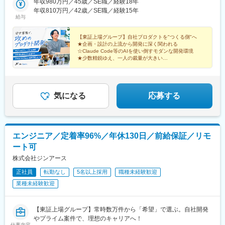
業所＞宮城県仙台市青葉区上杉5-6-7 レジーナコート上杉 2F＜横
年収980万円／45歳／SE職／経験18年
橋駅、名古屋駅
浜営業所＞神奈川県横浜市西区みなとみらい3-7-1 オーシャンゲー
年収810万円／42歳／SE職／経験15年
給与
トみなとみらい10F＜名古屋営業所＞愛知県名古屋市中村区名駅3-
4-10 アルティメイト名駅1st 2F＜大阪営業所＞大阪府大阪市西区
京町堀1-7-23 b.KYOMACHIBORI 5F＜福岡営業所＞福岡県福岡市
【東証上場グループ】自社プロダクトを"つくる側"へ
★企画・設計の上流から開発に深く関われる
早良区室見5‐5‐20 ミッドレジデ室見 1F＜沖縄営業所＞沖縄県那覇
☆Claude Code等のAIを使い倒すモダンな開発環境
市久茂地3丁目26-32 YSCビル 202※受動喫煙対策：あり
★少数精鋭ゆえ、一人の裁量が大きい
☆年休130日以上・残業月10h以下・リモート可
気になる
応募する
エンジニア／定着率96%／年休130日／前給保証／リモ
ート可
株式会社ジンアース
正社員
転勤なし
5名以上採用
職種未経験歓迎
業種未経験歓迎
【東証上場グループ】常時数万件から「希望」で選ぶ。自社開発
やプライム案件で、理想のキャリアへ！
仕事内容