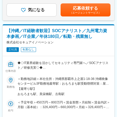
す。■昇給：年1回（4月）■賞与：年2回（6月・12月／前年度実
まずは経験に応じた案件からスタートし、設計構築の中核メンバ
【主な業務】
績：2.4か月分）※設立以来支給率100％※業績や評価により変動あ
ーとして活躍いただきます。その後はPL・PMとしてプロジェク
応募依頼する
・SIEMなど専用ツールを用いたログ・イベントの監視
気になる
り賃金はあくまでも目安の金額であり、選考を通じて上下する可
トを牽引するポジションへステップアップ可能です。
（エージェントサービス）
・攻撃／侵入の痕跡調査、インシデントの原因分析
能性があります。月給(月額)は固定手当を含めた表記です。
・誤検知・過検知の切り分けおよびお客様への報告
■働き方
・危険因子検知時の影響評価、対処方針の検討・助言
転勤なしで沖縄に根差して働ける環境です。平均残業時間は月20
・ナレッジシステムの更新、対応履歴のドキュメント化
時間未満、有給取得率76％以上、年間休日126日。ワークライフ
【沖縄／IT経験者歓迎】SOCアナリスト／九州電力資
バランスを大切にしながら、上流工程やリーダーポジションへ挑
本参画／IT企業／年休180日／転勤・残業無し
■研修・教育体制：
戦できます。
入社後1～3ヶ月は、レベルに応じた実践型研修を実施します。
株式会社セキュアイノベーション
・基礎研修：会社・チーム説明、社内ツール、セキュリティ基礎
■企業の特徴/魅力
正社員
転勤なし
（セキスペ問題演習）
キヤノングループの安定基盤のもと、金融・官公庁・文教・製造
・技術研修：ログ分析トレーニング、SIEM操作トレーニング
など幅広い業界の案件を担当。グループ依存ではなく、多様な顧
・OJT：アラート対応の一連の流れ習得、アノマリ調査の実践、
客との直接取引を通じて技術力を磨けます。
◆◇IT業界経験を活かしてセキュリティ専門家へ／SOCアナリス
報告書作成 など
ト／研修充実◇◆
※4～8名のチーム体制で、いつでも質問しやすい環境です。
仕事内容
変更の範囲：会社の定める業務
■採用背景：
＜勤務地詳細＞本社住所：沖縄県那覇市上之屋1-18-36 沖縄映像
■必須要件：
企業を狙ったサイバー攻撃の高度化に対応するため、SOC体制の
センタービル3F勤務地最寄駅：おもろまち駅受動喫煙対策：屋内
・IT関連業務経験（Office操作、IT基本用語の理解レベルで可）
拡大を進めています。ネットワーク・サーバー運用監視や保守の
勤務地
全面禁煙変更の範囲：会社の定める事業所（リモートワーク含
・基本的なビジネスマナー・PCスキル
【最寄り駅】
ご経験をお持ちで、今後セキュリティ専門性を高めたい方を増員
む）
・サイバーセキュリティへの強い興味・学習意欲
おもろまち駅、美栄橋駅、古島駅
募集します。将来的にはシニアアナリストやセキュリティコンサ
※IT業界未経験歓迎。異業種出身者も多数活躍中です。
ルタントなどの中核人材としての活躍を期待しています。
＜予定年収＞450万円～800万円＜賃金形態＞月給制＜賃金内訳＞
月額（基本給）：326,400円～660,000円＜月給＞326,400円～
■キャリア・得られるスキル：
■業務内容：
給与
660,000円＜昇給有無＞有＜残業手当＞有＜給与補足＞※給与につ
・アナリスト → シニアアナリスト／セキュリティコンサルタント
24時間365日稼働するSOCにて、企業のIT環境を守る監視・分析
いては経験・能力・前職給与等を充分考慮し、面談の上決定しま