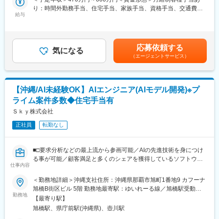
■教育体制
・お客様先のサーバ・端末へソフトウェアのインストール
り：時間外勤務手当、住宅手当、家族手当、資格手当、交通費全
入社後は経験に応じて担当業務を決定し、現メンバー、顧問税理
・必要となるネットワークインフラの設計・構築
給与
額支給、各種インセンティブ＜賃金内訳＞月額（基本給）：
士、親会社の財務・内部統制経験者から支援を受けながら業務を
・職員・社員の方々に対する操作方法の指導
247,000円～300,000円＜月給＞247,000円～300,000円＜昇給有
進めます。実務を通じて、グループ会社として求められる経理財
・電話・メール等によるアフターサポート など
無＞有＜残業手当＞有＜給与補足＞■提示年収は前職を考慮の上で
務の進め方を学べます。
（内勤でのサポート業務よりも、顧客先に赴いての導入や折衝、
決定します。記載月給(下限)は新卒初任給の金額となります。■残
応募依頼する
サポート業務が主となります。）
気になる
業手当は別途支給■昇給／年1回（4月）、賞与／年2回（7月・12
■想定されるキャリアパス
（エージェントサービス）
■補足：
月）※2024年実績５ヶ月分支給賃金はあくまでも目安の金額であ
まずは経理財務の中核として実務と改善を担い、将来的にはメン
同社のマーケットは2つあります。会計事務所とその顧問先企業を
り、選考を通じて上下する可能性があります。月給(月額)は固定手
バーをまとめるリーダーや管理職を目指せます。財務会計、管理
中心とする企業群です。会計事務所マーケットのシェアは約
当を含めた表記です。
会計、内部統制などへ専門性を広げることも可能です。
25％、8400余のユーザー会計事務所を有しています。ユーザー会
【沖縄/AI未経験OK】AIエンジニア(AIモデル開発)※プ
計事務所を介し、同社のシステムで会計処理される顧問先企業数
■企業の魅力
ライム案件多数◆住宅手当有
は約56万社にも及びます。同社は、顧問先企業の経営に深く関わ
2009年設立のITサービス企業で、2024年に日鉄ソリューションズ
る会計事務所と協業し、中小企業の業務改善、ＩＴ化を推進して
Ｓｋｙ株式会社
グループへ。日本製鉄グループの安定基盤を背景に、沖縄で腰を
います。現在、ユーザー会計事務所とのパートナー事業を推進中
据えて働きながら、成長フェーズの会社づくりに携われる点も魅
正社員
転勤なし
であり、同社のシステムおよびサービスに会計事務所の高度な知
力です。
識、ノウハウを付加し、顧問先企業の発展に、より貢献できるス
キームづくりに邁進しています。このスキームが当社の最大のビ
■□要求分析などの最上流から参画可能／AIの先進技術を身につけ
ジネスモデルです。一方、中堅・大型企業に対しては、経営革新
る事が可能／顧客満足と多くのシェアを獲得しているソフトウェ
を推進する各種ソリューションシステムを開発・販売しておりま
仕事内容
アを保有するメーカー兼SIer／ALL Ｓｋｙでの全社一体の組織体
す。
制／有給休暇取得促進□■
＜勤務地詳細＞沖縄支社住所：沖縄県那覇市旭町1番地9 カフーナ
旭橋B街区ビル 5階 勤務地最寄駅：ゆいれーる線／旭橋駅受動喫
変更の範囲：会社の定める業務
■業務内容：
勤務地
煙対策：屋内全面禁煙変更の範囲：会社の定める事業所
【最寄り駅】
AIエンジニアとしてご活躍いただけます。
旭橋駅、県庁前駅(沖縄県)、壺川駅
自動運転/先進運転支援システム（AD/ADAS）や外観検査、病理診