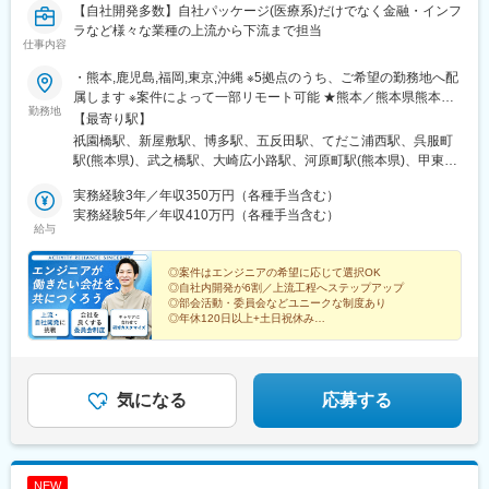
【自社開発多数】自社パッケージ(医療系)だけでなく金融・インフ
ラなど様々な業種の上流から下流まで担当
仕事内容
・熊本,鹿児島,福岡,東京,沖縄 ※5拠点のうち、ご希望の勤務地へ配
属します ※案件によって一部リモート可能 ★熊本／熊本県熊本市
勤務地
中央区細工町4-12-12 SRビル5階 ・鹿児島／鹿児島県鹿児島市新
【最寄り駅】
屋敷町15-19 エーアールエス新屋敷ビル ★福岡／福岡県福岡市博
祇園橋駅、新屋敷駅、博多駅、五反田駅、てだこ浦西駅、呉服町
多区博多駅南1-8-31 九州ビル3階 ・東京／東京都品川区東五反田1
駅(熊本県)、武之橋駅、大崎広小路駅、河原町駅(熊本県)、甲東中
丁目10番7号 AIOS五反田ビル506号室 ★沖縄／沖縄県沖縄市中央
学校前駅
2丁目28-1 沖縄市雇用促進等施設3階 ※各拠点受動喫煙防止対策あ
実務経験3年／年収350万円（各種手当含む）
り
実務経験5年／年収410万円（各種手当含む）
給与
◎案件はエンジニアの希望に応じて選択OK
◎自社内開発が6割／上流工程へステップアップ
◎部会活動・委員会などユニークな制度あり
◎年休120日以上+土日祝休み
◎エンジニア未経験者も歓迎
＞＞あなたが働きたい会社を、一緒につくっていきませ
んか？
気になる
応募する
NEW