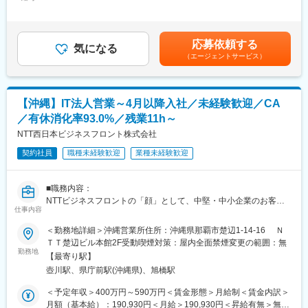
250,890円＜昇給有無＞有＜残業手当＞有＜給与補足＞その他手
OJTで先輩と共に案件に関わりながらスキルを習得。スキル・知
新規開拓ではなく、長年取引のあるお客様と関係性を築きなが
当・前職・経験・資格に基づく手当／最大30,000円・リモートワ
識を培う学習環境があるので安心してください。
ら、
ーク手当／日毎200円〇想定年収は年2回の賞与、残業時間10時
その他にもビジネスマナー、情報セキュリティ、商材知識、実業
「人手不足」「業務効率化」「セキュリティ強化」「DX推進」な
間/月の手当が含まれます。賃金はあくまでも目安の金額であり、
務スキル等の内容をWeb配信や定期的な集合研修、現場でのOJT
応募依頼する
どの課題に対し、時間をかけて向き合い、最適な解決策を検討・
気になる
選考を通じて上下する可能性があります。月給(月額)は固定手当を
を通じてフォローを行います。
（エージェントサービス）
提案していくスタイルです。
含めた表記です。
◇働き方
◇具体的な業務内容
フルフレックス（コアタイムなし）・リモートワーク可
・既存顧客（自治体・大手企業）への課題ヒアリング
残業月平均13時間／完全週休2日制（土日祝）
【沖縄】IT法人営業～4月以降入社／未経験歓迎／CA
・業務課題に対する解決策の企画・立案
ライフステージに応じた柔軟な働き方が可能です。
／有休消化率93.0%／残業11h～
・ICT商材（ネットワーク／クラウド／セキュリティ等）を組み合
わせた提案
NTT西日本ビジネスフロント株式会社
・セールスエンジニアとの連携による提案内容の具体化
変更の範囲：会社の定める業務
契約社員
職種未経験歓迎
業種未経験歓迎
・導入までのプロジェクト推進・顧客フォロー
◇この仕事の魅力
■職務内容：
・顧客課題に深く入り込み、課題解決型の提案ができる営業スタ
NTTビジネスフロントの「顔」として、中堅・中小企業のお客さ
イル
仕事内容
まの課題解決を支援するコンサルティング営業職です。ICTを中心
・社内のセールスエンジニアや外部パートナーと連携しながら、
としたNTT西日本のサービス・商品をご提案し、お客様の経営課
＜勤務地詳細＞沖縄営業所住所：沖縄県那覇市楚辺1-14-16 Ｎ
要件整理～提案内容の企画・検討～導入までを一貫して推進。
題に寄り添いお困りごとの解決に向けて伴走するフロント営業で
ＴＴ楚辺ビル本館2F受動喫煙対策：屋内全面禁煙変更の範囲：無
・通信・クラウド・セキュリティなど、複数商材を組み合わせた
す。
勤務地
高付加価値提案に携われる
【最寄り駅】
・自治体・地域企業を支え、地域の課題解決・発展に貢献できる
壺川駅、県庁前駅(沖縄県)、旭橋駅
■具体的な仕事の流れ（一例）：
・案件は数ヶ月～年単位の長期プロジェクトが中心のため、お客
（1）事前準備
＜予定年収＞400万円～590万円＜賃金形態＞月給制＜賃金内訳＞
様と関係構築しながら継続的に価値提供できる
・ターゲットリスト確認
月額（基本給）：190,930円＜月給＞190,930円＜昇給有無＞無＜
・営業としての提案力に加え、IT知識やプロジェクト推進力が身