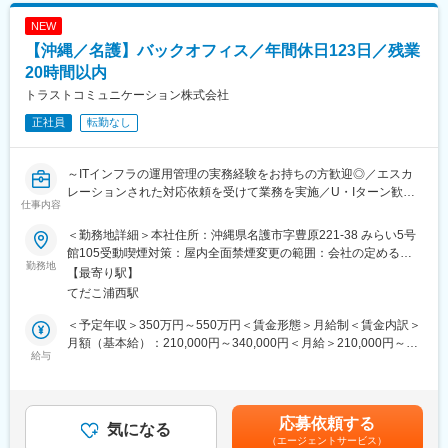
ります。月給(月額)は固定手当を含めた表記です。
536万円／35歳・エリアリーダー・経験5年（月給40万円＋賞与2
NEW
回）
【沖縄／名護】バックオフィス／年間休日123日／残業
434万円／25歳・店長・経験3年（月給32万円＋賞与2回）
324万円／22歳・店舗スタッフ・経験1年（月給23.2万円＋賞与2
20時間以内
回）
トラストコミュニケーション株式会社
※資格取得で収入アップ※
正社員
転勤なし
各通信キャリア認定資格取得に挑戦。取得後、なんと給与が最大
月3万円、年間36万円もアップ！スキルアップが収入アップに直
結します！
～ITインフラの運用管理の実務経験をお持ちの方歓迎◎／エスカ
レーションされた対応依頼を受けて業務を実施／U・Iターン歓迎
■働き方について：
仕事内容
◎裁量有・クリエイティブに業務効率できる～
平均残業時間が12時間程度となっている他、シフトも土日を含め
て一部希望休が提出できるなど、プライベートな予定にも併せて
＜勤務地詳細＞本社住所：沖縄県名護市字豊原221-38 みらい5号
■業務内容：
調整しやすい環境となります。
館105受動喫煙対策：屋内全面禁煙変更の範囲：会社の定める事
お客様（法人）向けITインフラ環境のバックオフィス業務をお任
勤務地
業所
【最寄り駅】
せします。
■同社の魅力ポイント：
てだこ浦西駅
フロント対応は別企業が行っており、エスカレーションされた対
★Apple社との直接取引！Apple専門店「Csmart」：
応依頼を受けて業務を実施する形となります。
世界に2000店舗程ですが、同社は19店舗展開とこれからも拡大が
＜予定年収＞350万円～550万円＜賃金形態＞月給制＜賃金内訳＞
見込まれる事業となります。
月額（基本給）：210,000円～340,000円＜月給＞210,000円～
■業務詳細：
給与
★未経験から挑戦できる環境：
340,000円＜昇給有無＞有＜残業手当＞有＜給与補足＞※想定年収
◇フロント企業からの依頼内容に基づく調査・対応
同社の研修体制とApple社が行う研修があるなど、研修体制があ
には残業時間20時間分を加味しております。■昇給：年1回■賞与
◇ネットワーク、サーバを中心としたITインフラの運用・管理
り、従業員専用のトークスクリプトや製品の勉強が出来るアプリ
実績:年2回 6月・12月（原則として勤続1年以上が対象）■昇
◇障害対応、設定変更、運用改善 など
もあるので、未経験からでもご活躍いただけます。
給：年1回 残業手当：残業時間に応じて別途支給 ＜モデル年収
応募依頼する
※基本的にエンドユーザーとの直接のやり取りはありません。
気になる
研修内容例）：
＞年収380万円／入社2年目年収500万円／入社5年目賃金はあくま
（エージェントサービス）
チーム体制での対応となるため、相談しながら業務を進められる