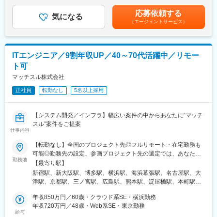
追加支給＜月給＞424,164円～1,383,341円（一律手当を含む）＜
き手の状況に応じお客様の現地常駐（Iターン・Uターン）勤務も
コンサルティング、要件定義、設計、開発、導入、構築、運用・
昇給有無＞有＜残業手当＞有＜給与補足＞※前職年収を考慮の上、
検討させていただきます。配属組織は約80名であり、各地常駐者
応募依頼する
保守の一連の業務のうち、ご経験に合わせて案件・役割を割り振
気になる
経験・能力に応じ決定します。賃金はあくまでも目安の金額であ
や関東近郊在住で勤務地や顧客先の対応でお客様との対応を進め
（エージェントサービス）
ります。
り、選考を通じて上下する可能性があります。月給(月額)は固定手
ています。出張などはおおむね週１～2回程／1回につき一泊二日
当を含めた表記です。
程度の頻度を想定しております。
■業務のポイント：
・必要に応じて出張が発生する場合もございます。
変更の範囲：会社の定める業務
ITエンジニア／9割年収UP／40～70代活躍中／リモー
・案件は営業が提案した後、エンジニアやコンサルタントの希望
ト可
を確認し、調整のうえ正式にアサインします。希望と合わない場
合は参加を見送ることも可能で、要望にできる限り対応していま
マッチスル株式会社
す。
正社員
転勤なし
5名以上採用
■モジュール：FI/CO/SD/MM/BI/Basis/NW/HCM/PP（HRは扱い無
し）
【システム開発／インフラ】幅広い案件の中からあなたに“マッチ
スル”案件をご提案
■顧客：製造/製薬/金融機関など大手クライアント中心／プライム
仕事内容
案件3-4割（拡大中）
【転勤なし】全国のプロジェクト先◎フルリモート・在宅勤務も
可能◎勤務先の設定、参画プロジェクト先の選定では、あなたの
■働きやすさ：
勤務地
希望を最大限考慮します■東京本社：東京都新宿区新宿4-1-23 新
・実際に遠隔地に住んでいらっしゃる社員も多数おります。多く
【最寄り駅】
宿SKYビル8階■大阪オフィス：大阪府大阪市淀川区西中島5-13-
ても週1会社に来れる方であれば、居住地は不問です（週1出社は
新宿駅、新大阪駅、博多駅、横浜駅、海浜幕張駅、名古屋駅、大
14 共栄新大阪ビル7F■福岡オフィス：福岡県福岡市博多区博多
必須ではありません）。
津駅、京都駅、三ノ宮駅、広島駅、熊本駅、淀屋橋駅、本町駅、
駅中央街5-12 博多東ビル6階◎「転居はしたくない」「U・Iター
・立て込んでいる案件には随時メンバーを振り分けるため、残業
堺筋本町駅、心斎橋駅、野田阪神駅、大阪ビジネスパーク駅、中
ンしたい」などご希望をお聞かせください。◎プロジェクトに応
年収850万円／60歳・クラウド系SE・横浜勤務
時間の調整ができています。当社は忙しくなりやすい上流案件だ
之島駅、千里中央駅(北大阪急行)、堺駅、守口駅、三田駅(兵庫
じて在宅勤務も可能です。【日本各地・過去のプロジェクト実
年収720万円／48歳・Web系SE・東京勤務
けではなく比較的業務量の落ち着いている保守・運用も行ってい
県)、姫路駅、明石駅、奈良駅、藤崎駅(福岡県)、薬院駅、西鉄福
給与
績】北海道、岩手、宮城、新潟、茨城、埼玉、千葉、東京、神奈
るため、人員の調整を行いやすい体制となっております。
岡駅、小倉駅(福岡県)、東陽町駅、茅場町駅、門前仲町駅、小伝馬