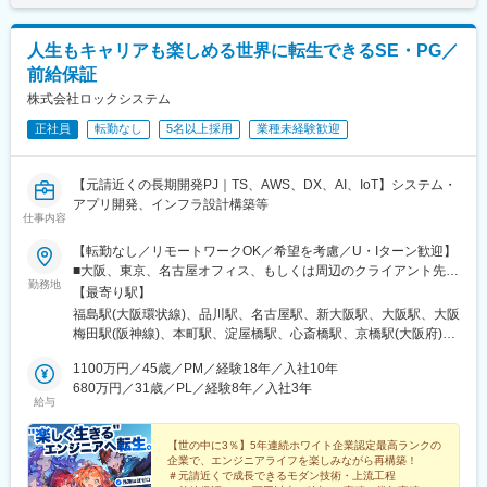
て上下する可能性があります。月給(月額)は固定手当を含めた表記
のプロジェクト推進をお任せいたします。
です。
入社後はまず福岡県内のお客様をメインにご担当いただきます。
人生もキャリアも楽しめる世界に転生できるSE・PG／
◇当該部では山口県のプロジェクトも管掌をしているため、ゆく
ゆくプロジェクトの兼務もいただきながら担当領域を広げていた
前給保証
だくことも想定しております。
株式会社ロックシステム
営業店のシステムやチャネル拡大に向けたシステムの提案やAIの
導入による業務効率化、生産性向上など、顧客の経営課題に踏み
正社員
転勤なし
5名以上採用
業種未経験歓迎
込み、顧客と一体となりシステムの企画構想とプロジェクト化、
最終的には安定稼働に向けた導入まで一気通貫でご対応いただき
【元請近くの長期開発PJ｜TS、AWS、DX、AI、IoT】システム・
ます。
アプリ開発、インフラ設計構築等
仕事内容
【職務詳細】
現在は顧客と、要件を詰めている段階ですが26年度10月ごろを目
【転勤なし／リモートワークOK／希望を考慮／U・Iターン歓迎】
安にPJの始動を想定しております。
■大阪、東京、名古屋オフィス、もしくは周辺のクライアント先※
ご入社の時期によってお任せする範囲も変わってきますが、顧客
勤務地
大阪は社宅あり・大阪本社／大阪市福島区福島5-1-12阪神福島駅
【最寄り駅】
要望のすり合わせ、経営起点でのシステムの企画構想段階から携
ビル└JR環状線「福島駅」徒歩3分・東京支社／東京都港区港南1-
福島駅(大阪環状線)、品川駅、名古屋駅、新大阪駅、大阪駅、大阪
われるフェーズのため、上流工程のプロジェクトに携わりたい方
9-36NTTDATA品川ビル└各線「品川駅」徒歩3分・名古屋支社／
梅田駅(阪神線)、本町駅、淀屋橋駅、心斎橋駅、京橋駅(大阪府)、
へおすすめです。
名古屋市西区名駅1-1-17名駅ダイヤメイテツビル└各線「名古屋
なんば駅(地下鉄)、三ノ宮駅、京都駅、東京駅、新宿駅、渋谷駅、
・システム化構想策定、要件定義支援などの上流工程の推進
駅」徒歩3分・大阪・兵庫・京都・福岡・東京・神奈川・埼玉・千
1100万円／45歳／PM／経験18年／入社10年
池袋駅、大崎駅、新橋駅、五反田駅、横浜駅、川崎駅、福島駅(大
・システム化提案の推進
葉・愛知・沖縄のクライアント先└クライアント先は通勤時間を
680万円／31歳／PL／経験8年／入社3年
阪府・阪神線)、高輪ゲートウェイ駅、近鉄名古屋駅、西中島南方
・システム導入及び業務アプリケーション開発プロジェクトのマ
給与
考慮し負担削減を徹底★現在はフルリモート3割、リモート＋たま
駅、西梅田駅、堺筋本町駅、大江橋駅、四ツ橋駅、大阪城北詰
ネジメント
に出社3割、出社4割。茨城、神奈川、広島など、本社がある関西
駅、大阪難波駅、三宮駅(神戸新交通)、七条駅、二重橋前駅、新宿
・既導入システムの維持保守取纏
圏以外からの応募者・入社者も増えています。経験・スキルが豊
【世の中に3％】5年連続ホワイト企業認定最高ランクの
三丁目駅、神泉駅、都電雑司ケ谷駅、大崎広小路駅、汐留駅、新
・パブリッククラウド（AWS／Azure他）へのクラウドリフト・
企業で、エンジニアライフを楽しみながら再構築！
富な方はフルリモート勤務も可能！例）Java/Js/SQLなどを用いて
高島駅、京急川崎駅、新福島駅、名鉄名古屋駅、南方駅(大阪府)、
＃元請近くで成長できるモダン技術・上流工程
シフト計画の策定／リフト・シフトプロジェクトの推進
一人称で開発ができ、報連相ができる方★沖縄オフィスを開設予