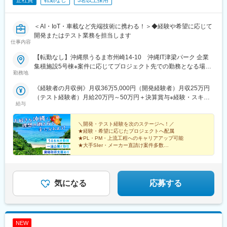
正社員
転勤なし
5名以上採用
＜AI・IoT・車載など先端技術に携わる！＞◆経験や希望に応じて
開発またはテスト業務を担当します
仕事内容
【転勤なし】沖縄県うるま市州崎14-10 沖縄IT津梁パーク 企業
集積施設5号棟※案件に応じてプロジェクト先での勤務となる場合
勤務地
があります。※経験・担当案件に応じてリモートワークも可能で
す。◎マイカー・バイク・自転車通勤OK（無料駐車場・駐輪場完
《経験者の月収例》月収36万5,000円（開発経験者）月収25万円
備）
（テスト経験者）月給20万円～50万円＋決算賞与※経験・スキ
給与
ル・前職給与を考慮のうえ決定します。★昇給年1回★決算賞与あ
り★経験・スキルを正当に評価し、給与へ反映します。
＼開発・テスト経験を次のステージへ！／
★経験・希望に応じたプロジェクトへ配属
★PL・PM・上流工程へのキャリアアップ可能
★大手SIer・メーカー直請け案件多数
★年休124日・残業月8h以下
★リモート案件あり・有休取得率87％
気になる
応募する
NEW