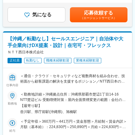
など多様なキャリアパス
業務をご担当いただきます。
す。■昇給：年1回（4月）■賞与：年2回（6月・12月／前年度実
績：2.4か月分）※設立以来支給率100％※業績や評価により変動あ
・ネットワーク／端末ログを通じた幅広いIT知識の習得
応募依頼する
【主な業務】
気になる
り賃金はあくまでも目安の金額であり、選考を通じて上下する可
・インシデント分析力・論理的思考力の向上
（エージェントサービス）
・SIEM等を用いた各種ログ／イベントの監視・分析
能性があります。月給(月額)は固定手当を含めた表記です。
・資格取得支援制度により、セキュリティ系資格で専門性を証明
・不審な通信・攻撃兆候の調査およびインシデント分析
可能
・アラートの内容精査、誤検知／過検知の切り分け
「何も起きない日常」を守る社会的意義の高い仕事に、主体的に
・セキュリティリスクの評価、お客様への報告・改善提案
学びながら挑戦したい方のご応募をお待ちしています。
【沖縄／転勤なし】セールスエンジニア｜自治体や大
・インシデント対応履歴やナレッジの蓄積、各種ドキュメント作
手企業向けDX提案・設計｜在宅可・フレックス
成
変更の範囲：会社の定める業務
・脅威情報の収集、検知ルールの改善・チューニング
ＮＴＴ西日本株式会社
正社員
転勤なし
職種未経験歓迎
業種未経験歓迎
■研修・教育体制：
インフラ運用経験を基盤に、入社後の研修でセキュリティ実務を
体系的に習得できます。
＜通信・クラウド・セキュリティなど複数商材を組み合わせ、技
・SOC業務理解、セキュリティ基礎研修
術面から顧客課題の解決を支援するポジション／NTT西日本の基
・SIEM操作・ログ分析トレーニング
仕事内容
盤のもと、地域に根差しながら自治体・大手企業のDX推進に貢献
・インシデント調査・報告書作成演習
／フルフレックス・リモート可・残業月平均13H＞
＜勤務地詳細＞沖縄拠点住所：沖縄県那覇市楚辺1丁目14-16
・実案件を通じたOJT（4～8名のチームでフォロー）
NTT楚辺ビル 受動喫煙対策：屋内全面禁煙変更の範囲：会社の定
◇仕事内容（具体イメージ）
勤務地
める事業所（リモートワーク含む）
■キャリアパス・魅力：
【最寄り駅】
本ポジションでは、営業と連携しながら、
・SOCアナリストから、シニアSOCアナリスト／セキュリティコ
壺川駅、県庁前駅(沖縄県)、旭橋駅
自治体・地場企業（既存顧客中心）に対するICT提案を技術面から
ンサルタント／インシデントレスポンス／脆弱性診断エンジニア
支援します。
＜予定年収＞360万円～441万円＜賃金形態＞月給制＜賃金内訳＞
／セキュリティエンジニア／SOCマネージャーなど、多様なキャ
「人手不足」「業務効率化」「セキュリティ強化」「DX推進」な
月額（基本給）：224,830円～250,890円＜月給＞224,830円～
リアへ展開可能
どの課題に対し、
給与
250,890円＜昇給有無＞有＜残業手当＞有＜給与補足＞その他手