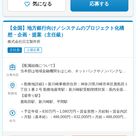
駅、西早稲田駅、新馬場駅、二重橋前駅、日比谷駅、南新宿駅、
気になる
応募する
西新宿駅、新宿御苑前駅、麹町駅、東池袋駅、池袋駅、秋葉原
駅、御成門駅、芝公園駅、大崎広小路駅、後楽園駅、三越前駅、
宝町駅(東京都)、築地市場駅、八丁堀駅(東京都)、高島町駅、大阪
梅田駅(阪神線)、なにわ橋駅、渡辺橋駅、堺筋本町駅、大阪城北詰
【全国】地方銀行向け／システムのプロジェクト化構
駅、名鉄名古屋駅、栄駅(愛知県)、丸の内駅(愛知県)、高岳駅、祇
想・企画・提案（主任級）
園駅(福岡県)、西鉄福岡駅、櫛田神社前駅、西１５丁目駅、島ノ関
駅、鮫洲駅、泉岳寺駅、竹橋駅、銀座駅、初台駅、新宿西口駅、
株式会社日立製作所
東新宿駅、東池袋四丁目駅、岩本町駅、六本木一丁目駅、虎ノ門
正社員
上場企業
駅、芝浦ふ頭駅、九段下駅、銀座一丁目駅、東銀座駅、水天宮前
駅、横浜駅、大阪駅、北浜駅(大阪府)、中之島駅、大阪ビジネスパ
ーク駅、近鉄名古屋駅、大須観音駅、車道駅、天神南駅、呉服町
【配属組織について】
駅(福岡県)、中央区役所前駅、膳所駅
当本部は地域金融機関をはじめ、ネットバンクやノンバンクな
仕事内容
ど、多様な金融機関の皆さまに寄り添うパートナーとして、DX事
業を推進しています。
＜勤務地詳細1＞新川崎事務所住所：神奈川県川崎市幸区鹿島田１
担当する事業は北は北海道から南は沖縄の地域金融機関に対し、
丁目１番２号 勤務地最寄駅：新川崎駅受動喫煙対策：屋内全面禁
稼働済みのシステムレベルアップや生成AI／新規のソリューショ
勤務地
煙＜勤務地詳細2＞客先常駐（北海道）住所：北海道 受動喫煙対
【最寄り駅】
ン提案・構築に携わることで銀行との関係構築とビジネス拡大を
策：屋内全面禁煙＜勤務地詳細3＞顧客先住所：沖縄県 受動喫煙
鹿島田駅、新川崎駅、平間駅
狙っていきます。
対策：屋内全面禁煙変更の範囲：会社の定める事業所（リモート
ワーク含む）
＜予定年収＞830万円～1,080万円＜賃金形態＞月給制＜賃金内訳
【職務概要】
＞月額（基本給）：486,000円～632,000円＜月給＞486,000円～
地域金融機関のSEは、金融サービスを支える社会インフラをITの
給与
632,000円＜昇給有無＞有＜残業手当＞有＜給与補足＞※給与詳細
力で支え、進化させる中核的なポジションです。
は経験・年齢・能力を考慮し、当社規定により決定。※内訳：月給
DX・クラウド・データ活用などを通じて、地域金融の将来像を形
12か月分および標準的な賞与（賞与業績反映分、時間外勤務手当