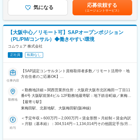
にする役割を担い、金融システムの企画・要件定義をお客様とと
や住宅手当などの諸手当は別途支給。ただし、主任クラスの年収
応募依頼する
もに進めていきます。銀行や営業と連携し、新規の顧客のIT企画
気になる
は、裁量労働勤務手当を含む）。■昇給：年1回■賞与：年2回（6
（エージェントサービス）
部門・ユーザー部門に対し、業務課題をIT要件へ落とし込み、新
月、12月）賃金はあくまでも目安の金額であり、選考を通じて上
サービス・業務改革・制度改正対応の企画立案などPJT化をして
下する可能性があります。月給(月額)は固定手当を含めた表記で
いただく、超上流の部分から実際のPJT推進まで一気通貫でお任
す。
せをいたします。
【大阪中心／リモート可】SAPオープンポジション
直近の提案内容としては基盤・OA系が多くございますが、顧客の
（PL/PM/コンサル）◆働きやすい環境
生産性・効率向上に向けて事務業務フローに対しての提案なども
お任せしていきたいと考えております。
コムウェア 株式会社
正社員
転勤なし
【職務詳細】
営業部隊に同行していただき、顧客に対してシステム／技術の観
点でソリューションの提案、PJTの企画構想の推進をお任せいた
【SAP認定コンサルタント資格取得者多数／リモート活用中・地
します。システムの提案内容としては主に、以下の内容が挙げら
方在住者のご応募OK】
れますが、顧客課題に沿って技術力を生かしながら最適なシステ
仕事内容
SAPプロフェッショナルベンダーである当社のオープンポジショ
ム設計を企画いただく予定です。
ンです。SAPに携わったことがある方はお気軽にご応募くださ
＜勤務地詳細＞関西営業所住所：大阪府大阪市北区梅田一丁目11
・銀行DX・銀行内業務効率化・クラウド推進
い。
番4号 大阪駅前第4ビル 12F勤務地最寄駅：地下鉄谷町線／東梅田
・クラウド（AWS／Azure等）を活用した基盤・アプリ刷新
勤務地
駅受動喫煙対策：敷地内喫煙可能場所あり変更の範囲：会社の定
・業務効率化、データ活用、AI・デジタル技術導入の検討・実装
【最寄り駅】
＼＼東京本社に定期的に来れる方であれば、地方在住の方もご応
める事業所（リモートワーク含む）
・システム開発・基盤構築／PJTのマネジメント
東梅田駅、北新地駅、大阪梅田駅(阪神線)
募OK／／
・導入システムのパッケージ化および他金融機関への横展開
＼＼残業が少ない環境！平均残業16h／／
＜予定年収＞600万円～2,000万円＜賃金形態＞月給制＜賃金内訳
＼＼アサインの柔軟性有り◎キャリアや私生活の状況に応じて希
＞月額（基本給）：304,514円～1,134,014円その他固定手当/月：
【働く環境】
望を伝えられます／／
給与
80,000円～120,000円固定残業手当/月：39,650円～129,327円
日本全国のお客様に対して基本移動しやすい関東地区を拠点に出
（固定残業時間13時間30分/月）超過した時間外労働の残業手当は
張ベース・リモートベースで銀行様をサポートしていきます。働
■業務内容：