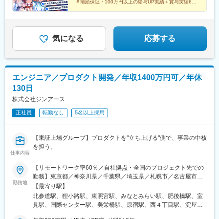
なにわ橋駅、長堀橋駅、大阪ビジネスパーク駅、なんば駅(南海
＃前給保証・100万円以上の給与UP実績＋賞与実績6ヶ
定！今後沖縄オフィスの立ち上げメンバーとして中核になるチャ
月分
線)、三宮駅(神戸市営)、京橋駅(東京都)、新宿駅(東京メトロ)、東
【働く環境】
＃IT×地方創生の新規事業｜AI自社プロダクト
ンスがあります！
池袋駅、内幸町駅、高輪台駅、高島町駅
主に顧客先業務となりますが、自社または顧客先に出社と在宅勤
務を組合わせた勤務形態です。
気になる
応募する
具体的には、週の半分は客先、在宅は週1回程度と想定しておりま
す。場合によっては東京へも出張の可能性もございます。（月1
回、1泊2日程度）
変更の範囲：会社の定める業務
エンジニア／プロダクト開発／年収1400万円可／年休
130日
株式会社ジンアース
正社員
転勤なし
5名以上採用
【東証上場グループ】プロダクトを"立ち上げる"側で、事業の中核
を担う。
仕事内容
【リモートワーク率60％／自社拠点・全国のプロジェクト先での
勤務】東京都／神奈川県／千葉県／埼玉県／札幌市／名古屋市／
勤務地
仙台市／大阪府／京都府／兵庫県／福岡県／沖縄県※転居を伴う転
【最寄り駅】
勤はありません。※希望を最大限考慮して決定いたします。＜東京
北参道駅、狸小路駅、東照宮駅、みなとみらい駅、肥後橋駅、室
本社＞東京都渋谷区千駄ヶ谷2-1-10 赤坂ビルディング2F＜札幌営
見駅、国際センター駅、美栄橋駅、原宿駅、西４丁目駅、淀屋橋
業所＞北海道札幌市中央区南二条西3-13-4 カタオカビル＜仙台営
駅、近鉄名古屋駅、県庁前駅(沖縄県)、千駄ケ谷駅、大通駅、渡辺