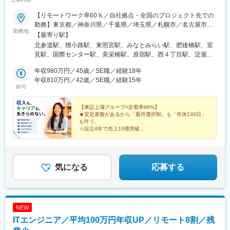
【リモートワーク率60％／自社拠点・全国のプロジェクト先での
勤務】東京都／神奈川県／千葉県／埼玉県／札幌市／名古屋市／
勤務地
仙台市／大阪府／京都府／兵庫県／福岡県／沖縄県※転居を伴う転
【最寄り駅】
勤はありません。※希望を最大限考慮して決定いたします。※プロ
北参道駅、狸小路駅、東照宮駅、みなとみらい駅、肥後橋駅、室
ジェクトに応じて、フルリモートでの勤務も可能です。＜東京本
見駅、国際センター駅、美栄橋駅、原宿駅、西４丁目駅、淀屋橋
社＞東京都渋谷区千駄ヶ谷2-1-10 赤坂ビルディング2F＜札幌営業
駅、近鉄名古屋駅、県庁前駅(沖縄県)、千駄ケ谷駅、大通駅、渡辺
所＞北海道札幌市中央区南二条西3-13-4 カタオカビル＜仙台営業
年収980万円／45歳／SE職／経験18年
橋駅、名古屋駅
所＞宮城県仙台市青葉区上杉5-6-7 レジーナコート上杉 2F＜横浜
年収810万円／42歳／SE職／経験15年
給与
営業所＞神奈川県横浜市西区みなとみらい3-7-1 オーシャンゲート
みなとみらい10F＜名古屋営業所＞愛知県名古屋市中村区名駅3-4-
10 アルティメイト名駅1st 2F＜大阪営業所＞大阪府大阪市西区京
【東証上場グループ×定着率96%】
★安定基盤があるから「案件選択制」も「年休130日」
町堀1-7-23 b.KYOMACHIBORI 5F＜福岡営業所＞福岡県福岡市早
も叶う。
良区室見5‐5‐20 ミッドレジデ室見 1F＜沖縄営業所＞沖縄県那覇市
☆設立4年で売上10億突破
久茂地3丁目26-32 YSCビル 202※受動喫煙対策：あり
★前職給与保証・残業月10h以下・リモート可
☆生活の不安をゼロにして、理想のキャリアへ
★30種以上の福利厚生
気になる
応募する
NEW
ITエンジニア／平均100万円年収UP／リモート8割／残