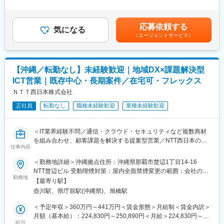
通信・クラウド・セキュリティなどの商材を組み合わせ、
当・前職・経験・資格に基づく手当／最大30,000円・リモートワ
・ネットワーク／サーバー運用経験を活かし、市場価値の高いセ
提案内容の設計や要件整理など上流工程を担当します。
ーク手当／日毎200円〇想定年収は年2回の賞与、残業時間10時
キュリティ領域にステップアップ
単なる技術サポートではなく、
間/月の手当が含まれます。賃金はあくまでも目安の金額であり、
・多種多様な業界のシステムに触れ、幅広いインフラ・セキュリ
応募依頼する
顧客の課題に基づいた提案内容の検討・設計に関わるポジション
気になる
選考を通じて上下する可能性があります。月給(月額)は固定手当を
ティ知識を習得
（エージェントサービス）
です。
含めた表記です。
・資格取得支援制度や学習支援が充実しており、専門性を継続的
に高められる
◇具体的な業務内容
・サイバー攻撃の最前線で分析力・問題解決力を磨き、社会的意
営業に同行し、顧客課題の技術的観点からの整理
義の高い業務に携われます
【沖縄／転勤なし】未経験歓迎｜地域DX×課題解決型
提案内容の検討・構成設計
インフラ運用・保守のご経験を次のキャリアにつなげたい方、セ
ICT営業｜既存中心・長期案件／在宅可・フレックス
ICT商材（ネットワーク／クラウド／セキュリティ）の選定・組み
キュリティのプロフェッショナルを目指したい方のご応募をお待
合わせ
ＮＴＴ西日本株式会社
ちしています。
導入に向けた検証・設計・技術支援
正社員
転勤なし
職種未経験歓迎
業種未経験歓迎
導入後のフォロー・改善提案
変更の範囲：会社の定める業務
◇この仕事の魅力
＜IT業界経験不問／通信・クラウド・セキュリティなど複数商材
提案内容の検討や設計など、上流工程に関われるポジション
を組み合わせ、顧客課題を解決する提案型営業／NTT西日本の基
技術知識を活かし、顧客課題の解決に直接貢献できる
仕事内容
盤のもと、地域に根差しながら自治体・大手企業のDX推進に貢献
営業・SE・パートナーと連携し、プロジェクト全体に関われる
／フルフレックス・リモート可・残業月平均13Hで働きやすさも
＜勤務地詳細＞沖縄拠点住所：沖縄県那覇市楚辺1丁目14-16
自治体・地域企業を支え、地域の課題解決・発展に関われる
両立◎＞
NTT楚辺ビル 受動喫煙対策：屋内全面禁煙変更の範囲：会社の定
ITスキルと提案力の両方を身につけ、キャリアの幅を広げられる
勤務地
める事業所（リモートワーク含む）
【最寄り駅】
◇仕事内容
◇研修について
壺川駅、県庁前駅(沖縄県)、旭橋駅
本ポジションでは、地域の自治体・地場企業（既存顧客中心）に
商材の学習が欠かせないポジションですが安心して成長できる環
対し、
＜予定年収＞360万円～441万円＜賃金形態＞月給制＜賃金内訳＞
境です。
通信・クラウド・セキュリティなどのICTサービスを活用した課題
月額（基本給）：224,830円～250,890円＜月給＞224,830円～
入社後はICT、ITの知識を取得できるよう基礎から研修。その後は
解決型の提案営業を担当いただきます。
給与