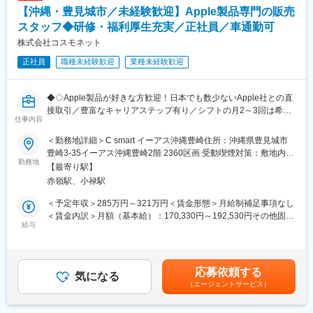
【沖縄・豊見城市／未経験歓迎】Apple製品専門の販売
スタッフ◆研修・福利厚生充実／正社員／車通勤可
株式会社コスモネット
正社員
職種未経験歓迎
業種未経験歓迎
◆◇Apple製品が好きな方歓迎！日本でも数少ないApple社との直
接取引／豊富なキャリアステップ有り／シフトの月2～3回は希望
仕事内容
休（土日含め）提出可能・残業平均12時間程度など柔軟に働ける
環境／若手活躍・資格手当あり／20代多数活躍中◆◇
＜勤務地詳細＞C smart イーアス沖縄豊崎住所：沖縄県豊見城市
豊崎3-35イーアス沖縄豊崎2階 2360区画 受動喫煙対策：敷地内喫
■業務内容：
勤務地
煙可能場所あり変更の範囲：会社の定める事業所
【最寄り駅】
Apple専門店「C smart」にて、来店されたお客様へApple製品の
赤嶺駅、小禄駅
販売や
お問い合わせの対応、コンサルティングを行います。
＜予定年収＞285万円～321万円＜賃金形態＞月給制補足事項なし
具体的には･･
＜賃金内訳＞月額（基本給）：170,330円～192,530円その他固定
・iPhone、iPad、MacBook、Applewatchの販売
給与
手当/月：8,700円固定残業手当/月：26,349円～29,614円（固定残
・ケース、充電器などのアクセサリーの販売
業時間20時間0分/月）超過した時間外労働の残業手当は追加支給
・携帯電話（キャリア）の新規契約、買い替え
＜月給＞205,379円～230,844円（一律手当を含む）＜昇給有無＞
・POP作成、問い合わせ対応
有＜残業手当＞有＜給与補足＞※固定手当てには住宅地域手当を含
応募依頼する
・販促企画 等店づくりにも全員で意見を出し合いながら取り組
気になる
む（地域・世帯主非世帯主によって異なる）※年収構成：月給（月
（エージェントサービス）
みます。
額給与＋住宅地域手当）×12か月分＋賞与（夏季・冬季）賃金は
あくまでも目安の金額であり、選考を通じて上下する可能性があ
■モデル年収：