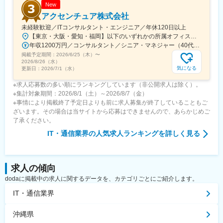
New
アクセンチュア株式会社
未経験歓迎／ITコンサルタント・エンジニア／年休120日以上
【東京・大阪・愛知・福岡】以下のいずれかの所属オフィスもしくは各エリアのプロジェクト先 所属オフィス：■赤坂インターシティ■関西オフィス■アクセンチュア・アドバンスト・テクノロジーセンター名古屋■福岡オフィス※詳細は勤務地一覧よりご覧いただけます。※所属オフィスを問わずプロジェクトにより、国内出張、海外出張の可能性があります【魅力ポイント│世界の知恵を活用】世界中のベストプラクティスがデータベースに集約されており、数多くの事例や社員の知恵を活用できます。日本では前例のない案件でも、世界各国の社員からオンライン・オフライン（海外出張）問わず、気軽にアドバイスを受けることができます。★ この求人のPOINT ★￣￣V￣￣￣￣￣￣￣￣￣＃世界約78万人規模の大手基盤で安定性◎若手から裁量大きく挑戦・成長できる環境＃土日祝休／連続5日以上の休暇取得も可能！／フルフレックス（コアタイムなし）＃コンサル・IT未経験者向けの手厚い研修◎／メンター制度もあるため安心してチャレンジOK！
年収1200万円／コンサルタント／シニア・マネジャー（40代） 年収1000万円／テクノロジーアーキテクト（30代）
掲載予定期間：
2026/6/25（木）
〜
2026/8/26（水）
気になる
更新日：
2026/7/1（水）
※求人応募数の多い順にランキングしています（非公開求人は除く）。
※集計対象期間：2026/8/1（土）～2026/8/7（金）
※事情により掲載終了予定日よりも前に求人募集が終了していることもご
ざいます。その場合は当サイトから応募はできませんので、あらかじめご
了承ください。
IT・通信業界
の人気求人ランキングを詳しく見る
求人の傾向
dodaに掲載中の求人に関するデータを、カテゴリごとにご紹介します。
IT・通信業界
沖縄県