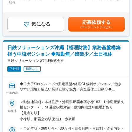
・新規開拓の戦略立案
給与
残業手当＞有＜給与補足＞想定年収：基本給＋インセンティブ平
につく環境
・お客様の業種・規模をHP等でチェック
均＋賞与（グレードA以上のみ加算）で算出（1年目：契約社員グ
・仮説を立て、ヒアリング項目を検討
レードB）400万（2年目：契約社員グレードA）590万（3年目：
◇未経験でも活躍できる理由
・提案書作成
リージョナル社員） 600万（4年目：ビジネスフロント採用社員）
入社後はICTの基礎知識から学べる研修に加え、OJTで先輩社員と
応募依頼する
（2）アプローチ
気になる
870万賃金はあくまでも目安の金額であり、選考を通じて上下す
案件に関わりながらスキルを習得。
（エージェントサービス）
・訪問やWEB、電話など駆使し効率的にアプローチ
る可能性があります。月給(月額)は固定手当を含めた表記です。
段階的に知識・提案力を身につけられるため、業界未経験の方で
・要望ヒアリング
も安心してスタートできます。
・課題解決提案の実施
（3）社内外調整
◇働き方
日鉄ソリューションズ沖縄【経理財務】業務基盤構築
・見積もり作成
フルフレックス（コアタイムなし）・リモートワーク可
担う中核ポジション ◆転勤無／残業少／土日祝休
・事務処理
残業月平均13時間／完全週休2日制（土日祝）
・工事日調整
日鉄ソリューションズ沖縄株式会社
ライフステージに応じた柔軟な働き方が可能です。
（4）アフターフォロー
正社員
転勤なし
・新たなお困りごとがないかサポート
変更の範囲：会社の定める業務
■契約更新：
◆◇大手SIerグループの安定基盤×経理GL候補ポジション／働き
契約の更新：更新上限：有 通算契約期間上限3年
やすい環境と幅広い業務経験が魅力／完全週休二日制◇◆
契約社員グレードB(3ヶ月更新・賞与無)→契約社員グレードA(1年
仕事内容
更新・賞与有)→正社員というステップでキャリアアップ可能!
■採用背景
＜勤務地詳細＞本社住所：沖縄県那覇市字小禄1831-1 沖縄産業支
正社員登用後はチーフやマネージャ等へのキャリアアップ制度を
当社はこれまで少人数の管理部門体制のもとで事業運営を行って
援センター7F、5F受動喫煙対策：敷地内喫煙可能場所あり
制定しておりステップアップ実績も多数あり!
きましたが、2024年10月に日鉄ソリューションズグループへ参画
勤務地
《昇格例》
【最寄り駅】
後、管理・内部統制の強化が課題となっております。成長を続け
【CA:カスタマアテンダント】
小禄駅、那覇空港駅(鉄道)、赤嶺駅
る当社で、管理・内部統制強化の取り組みも含め、経理・財務領
・契約社員グレードBからグレードAへ昇格：最短6か月、平均1年
域の中核を担う経理人材の採用を進めています。
＜予定年収＞360万円～430万円＜賃金形態＞月給制＜賃金内訳＞
7か月