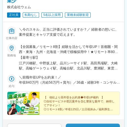
業少
株式会社ウェム
正社員
転勤なし
5名以上採用
業種未経験歓迎
＼今のスキル、正当に評価されていますか？／ 経験者の想いに、
案件提案とキャリア支援で応えます。
仕事内容
【全国募集／リモート8割】経験を活かして年収UP！首都圏・関
西・東海・九州・北海道・沖縄で積極採用中！★リモート率80%
勤務地
以上★転勤なし★平均100万円UP・最大185万円UPの実績あり★
【最寄り駅】
フルリモート／ハイブリッド／出社など働き方も相談可本社また
江戸川橋駅、中野坂上駅、品川シーサイド駅、高田馬場駅、大崎
は通勤可能な案件先での勤務です。◎主な勤務地■東京：品川、豊
駅、高輪ゲートウェイ駅、高輪台駅、北品川駅、豊洲駅、東雲駅
洲、大手町、渋谷、新宿、池袋、秋葉原、虎ノ門、神谷町、田
(東京都)、大手町駅(東京都)、東京駅、有楽町駅、渋谷駅、恵比寿
町、大崎、飯田橋 など■神奈川：横浜、みなとみらい、新横浜、
＼前職年収UPをお約束！／
駅、参宮橋駅、都庁前駅、新宿三丁目駅、四ツ谷駅、向原駅(東京
川崎、武蔵小杉 など■千葉：浦安、海浜幕張、柏の葉キャンパス
年収840万円（月給56万円＋賞与）／36歳・経験3年・コンサルタ
都)、都電雑司ケ谷駅、末広町駅(東京都)、神谷町駅、虎ノ門ヒル
給与
など■埼玉：大宮、浦和、ふじみ野 など■大阪：梅田、西梅田、淀
ント職
ズ駅、三田駅(東京都)、田町駅(東京都)、五反田駅、飯田橋駅、水
屋橋、肥後橋、本町、京橋 など■名古屋：名古屋、伏見、栄、千
道橋駅、日本橋駅(東京都)、京橋駅(東京都)、築地駅、茅場町駅、
種 など■福岡：博多、天神、中洲川端 など■札幌：札幌、すすき
【 他社より高年収をお約束◆年収UP確約 】
新高島駅、みなとみらい駅、新横浜駅、鹿島田駅、武蔵小杉駅、
◎自社サービスや受託案件を含む豊富な案件で、納得し
の、千歳 など■滋賀：石場 など本社：東京都文京区関口1-24-8 東
新浦安駅、浦安駅(千葉県)、海浜幕張駅、柏の葉キャンパス駅、大
てアサイン！
宝江戸川橋ビル7F＼上京支援あり／都内へ転居される方に支援金
宮駅(埼玉県)、北浦和駅、西梅田駅、淀屋橋駅、肥後橋駅、本町
◎リモート8割／年収125日／土日祝休み／福利厚生充
10万円を支給します。※受動喫煙防止対策：敷地内全面禁煙
実
駅、京橋駅(大阪府)、国際センター駅、矢場町駅、伏見駅(愛知
◎当社で年収が185万円UPした先輩も！
県)、新栄町駅(愛知県)、博多駅、天神駅、中洲川端駅、桑園駅、
西線６条駅、千歳駅(北海道)、石場駅、西新宿五丁目駅、青物横丁