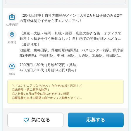
【20代活躍中】自社内開発がメイン！入社2カ月は研修のみ＆2年
の育成体制でイチからITエンジニアへ！
仕事内容
【東京・大阪・福岡・札幌・那覇・広島の好きな街・オフィスで
勤務！＜転居を伴う転勤なし＞】自社内での開発がほとんどなの
勤務地
で、基本的には自社オフィスでの勤務になります。◎U・I・Jター
【最寄り駅】
ン歓迎！■東京本社東京都豊島区池袋2-36-1 INFINITY
池袋駅、東梅田駅、呉服町駅(福岡県)、バスセンター前駅、県庁前
IKEBUKURO 5階■大阪支店大阪府大阪市北区堂山町1-5 三共梅田
駅(沖縄県)、中崎町駅、中洲川端駅、大通駅、旭橋駅、梅田駅(地
ビル 5階■福岡支店福岡県福岡市博多区店屋町6-25 オクターブ店
下鉄)、祇園駅(福岡県)、狸小路駅、美栄橋駅
屋町ビル 4F■札幌支店北海道札幌市中央区南二条東2-8-1 大都ビル
700万円／30代（月給50万円＋賞与）
7F■那覇支店沖縄県那覇市松山1-1-14 那覇共同ビル 7F■広島支店
470万円／20代（月給34万円+賞与）
給与
＼11月開設予定／広島県広島市-------------≪キレイで居心地のい
い、自慢のオフィス！≫自社内開発がメインだからこそ、オフィ
＼「エンジニアになりたい♪」ただそれだけでOK！／
スの居心地良さにこだわっています。例えば、◆カフェスペース
◎未経験・第二新卒大歓迎！
◆フリードリンク◆お菓子・アイスコーナー◆集中ブース◆テレ
◎入社後2カ月は完全に学ぶためだけの時間
ビ・ソファ席・ダーツなど、広々としたフロアにさまざまな要素
◎研修後も自社内開発＝自社オフィス勤務がメイン
を詰め込みました。今後もさらに社員ファーストな空間づくりを
◎チームワーク・サポート体制バツグン
◎ゲームやドリンク・お菓子など100種以上
進めていきます！※受動喫煙対策あり：喫煙専用室設置
気になる
応募する