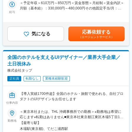
断や故障予測、来店者数予測、生成AIを用いた業務・開発効率化
＜予定年収＞610万円～850万円＜賃金形態＞月給制＜賃金内訳＞
など、顧客の製品やシステムのAI開発や社内のAI活用、自社商品
月額（基本給）：330,000円～480,000円その他固定手当/月：
開発（AI-OCR等）に携わっていただきます。
給与
25,000円～31,500円＜月給＞355,000円～511,500円＜昇給有無
・画像認識/自然言語処理/音声認識を活用したDeep Learningアル
＞有＜残業手当＞有＜給与補足＞ ※年収に関してはスキルに応じ
ゴリズム開発
て判断いたします。■年2回（6月、12月）、決算賞与（3月 / 29年
・数値ビッグデータを活用したデータ分析・機械学習アルゴリズ
連続支給） ※業績に応じて支給＜入社時の年収提示例 ※月20h残
応募依頼する
ム開発
気になる
業を実施した場合＞ 【サブチーフ】29歳 年収：7,450,000円
（エージェントサービス）
・学習済みモデルを実装した製品・運用システムの開発（Edge、
【チーフ】35歳 年収：8,500,000円賃金はあくまでも目安の金
Cloud、オンプレ、MLOps）
額であり、選考を通じて上下する可能性があります。月給(月額)は
・OSS LLM/VLM オンプレ対応、ファインチューニング、AIエー
固定手当を含めた表記です。
ジェントなどの生成AIシステム開発
全国のホテルを支えるUIデザイナー／業界大手企業／
・フィジカルAI開発
土日祝休み
※状況に応じてAI関連以外の業務に携わっていただく場合もござい
ます。
株式会社タップ
正社員
転勤なし
業種未経験歓迎
■配属予定部署の特色：
自動運転/先進運転支援システム(AD/ADAS)、医療機器、FA、通
信、金融、物流、小売り、デジタルカメラなど、組込み機器や
【導入実績1700件超】全国のホテル・旅館で使われる、自社プロ
IoT、Webシステムなど様々なソフトウェア開発を受託しており、
ダクトのUIデザインをお任せします
言語やOS、業務知識の幅を広げることが可能です。また、一次請
仕事内容
けの案件が多く上流工程から携わることができます。客先常駐で
＜東京本社または、THL 沖縄事務所での勤務＞※勤務地は希望に
も持ち帰りでも、Ｓｋｙ株式会社のチームの一員として参画いた
応じます※転勤はありません■東京本社東京都江東区木場5丁目10
だきますので、未経験の領域も上司や仲間がサポートします。
勤務地
番11号 宍倉ビル6階（受付）・5階└地下鉄東西線「木場駅」徒歩
【最寄り駅】
1分■THL 沖縄事務所沖縄県うるま市州崎14-27 タップホスピタリ
■活かせるスキル／身につくスキル
木場駅(東京都)、てだこ浦西駅