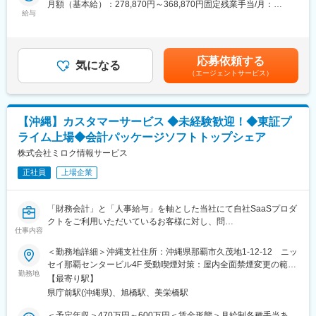
月額（基本給）：278,870円～368,870円固定残業手当/月：
・契約社員グレードAから正社員への昇格：最短6か月、平均3年
■業務詳細
給与
31,130円（固定残業時間15時間0分/月）超過した時間外労働の残
経験やスキルに応じて、中期計画・年度事業計画の策定、資金計
業手当は追加支給＜月給＞310,000円～400,000円（一律手当を含
■給与制度：
画作成、予実管理、月次・四半期・年次決算、顧問税理士との折
む）＜昇給有無＞有＜残業手当＞有＜給与補足＞・正社員雇用2年
固定給に加え、NTTグループ唯一のインセンティブ制度を導入。
衝をお任せします。税理士法人や親会社の支援を受けながら、資
目からは年俸制に移行・管理職処遇(月給40万円)の場合は固定残
自身の頑張りが給与にしっかり反映される環境です。
応募依頼する
料確認、会計処理の判断、業務フローや規程整備にも関わりま
気になる
業代なし賃金はあくまでも目安の金額であり、選考を通じて上下
（エージェントサービス）
す。
する可能性があります。月給(月額)は固定手当を含めた表記です。
■入社後の研修：
中途採用では珍しい手厚い新人研修あり！未経験からスキルを身
■業務の魅力
につけられる環境です。
100名規模の会社で経理財務全般を見渡せるため、担当領域を限
職種によって研修期間は異なります。
【沖縄】カスタマーサービス ◆未経験歓迎！◆東証プ
定せず幅広い経験を積めます。上場会社グループとして管理体制
オンライン研修と集合研修を組み合わせた内容となっており、集
ライム上場◆会計パッケージソフトトップシェア
を整えていく段階だからこそ、実務改善や仕組みづくりに関わ
合研修については、大阪市内の会場で開催します。
り、自身の専門性を高められる環境です。
株式会社ミロク情報サービス
※通勤不可の方には宿泊を手配いたします。
正社員
上場企業
■扱うサービス
変更の範囲：原則、採用時の業務内容変更する可能性無。但し、
当社は、基幹業務システムの構築、運用・保守、大手ソフトウェ
本人のキャリアアップに伴う業務内容・役職の変更可能性有
ア製品のテクニカルサポートなどを展開しています。親会社グル
「財務会計」と「人事給与」を軸とした当社にて自社SaaSプロダ
ープの案件に加え、全国区の企業との取引もあります。
クトをご利用いただいているお客様に対し、問
仕事内容
い合わせ対応を中心に、顧客満足度の向上およびサービス改善に
■組織構成・就業環境
貢献いただきます。
＜勤務地詳細＞沖縄支社住所：沖縄県那覇市久茂地1-12-12 ニッ
管理部門は少人数体制で、総務・人事・経理・内部統制などが連
■業務詳細：
セイ那覇センタービル4F 受動喫煙対策：屋内全面禁煙変更の範
携しています。沖縄在住者と移住者がともに働く、アットホーム
お客様に対して、同社製品の購入やサービスの活用が決まったお
勤務地
囲：会社の定める事業所
で穏やかな雰囲気です。勤務地は那覇市小禄で、転勤はありませ
【最寄り駅】
客様を営業チームから引き継ぎ、以下のような仕事を行います。
ん。残業は多くなりにくく、リモートワークも応相談です。
県庁前駅(沖縄県)、旭橋駅、美栄橋駅
・自社開発製品を中心としたシステムの導入（納品、設置、設定
など）
＜予定年収＞470万円～600万円＜賃金形態＞月給制各種手当あ