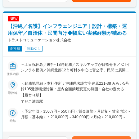
入社時研修(会社について、接客マナー、業界知識、店舗での仕事
でも目安の金額であり、選考を通じて上下する可能性がありま
環境です。
内容、業務知識、サービスの基本等)
す。月給(月額)は固定手当を含めた表記です。
階層別研修、OJT、Apple社が展開する研修
■ポジションの特徴：
★キャリアアップが叶う環境：
NEW
◎複数法人のITインフラ運用に携われるため、実務経験を幅広く
「Csmart」は今後も拡大予定です。ポジションも多数あり、未経
【沖縄／名護】インフラエンジニア｜設計・構築・運
積める
験でご入社された方が1年で店長となる事例もある等、年齢に関係
◎CCNA／LPIC等の基礎知識を活かしながら、業務を通じて着実
用保守／自治体・民間向け◆幅広い実務経験が積める
なく早期にキャリアアップ可能です
にスキルアップ可能
トラストコミュニケーション株式会社
◎将来的には、難易度の高い業務やチームの中核を担うポジショ
変更の範囲：会社の定める業務
正社員
転勤なし
ンを目指せます
◎地域密着型企業として、教育・DX支援など社会貢献性の高い事
業も多数
～土日祝休み／9時～18時勤務／スキルアップが目指せる／ICTイ
ンフラを提供／沖縄北部12市町村を中心に官公庁、民間に展開～
■組織構成：3名在籍中（平均年齢30代～40代）
仕事内容
■業務内容：
■当社について：
＜勤務地詳細＞本社住所：沖縄県名護市字豊原221-38 みらい5号
沖縄県内（主に北部地域）の自治体・民間企業のお客様を対象
2011年に設立して以来、お客様が快適なネットワーク環境を享受
館105受動喫煙対策：屋内全面禁煙変更の範囲：会社の定める事
に、ITインフラ環境（ネットワーク／サーバ）の設計・構築、運
勤務地
できるよう、ICTインフラの構築、保守、コンサルティングのサー
業所
【最寄り駅】
用・保守業務を担当していただきます。
ビスを一貫して提供してきました。
てだこ浦西駅
チームの一員として、複数のお客様環境に関わりながら、安定し
たシステム運用と課題解決を行います。
■このポジションの魅力：
＜予定年収＞350万円～550万円＜賃金形態＞月給制＜賃金内訳＞
少人数体制の組織で業務を行っているため、一人ひとりに大きな
月額（基本給）：210,000円～340,000円＜月給＞210,000円～
■業務詳細：
給与
裁量が与えられています。
340,000円＜昇給有無＞有＜残業手当＞有＜給与補足＞※想定年収
◇ネットワーク、サーバを中心としたインフラ環境の設計・構築
そのため、指示された業務を遂行するだけでなく、新しい取り組
には残業時間20時間分を加味しております。■昇給：年1回■賞与
◇既存システムの運用・保守、障害対応
みへのチャレンジや、案件における上流工程から参画し、
実績:年2回 6月・12月（原則として勤続1年以上が対象）■昇
◇お客様からのITに関する問い合わせ対応
業務効率化の検討・提案を行うことができます。