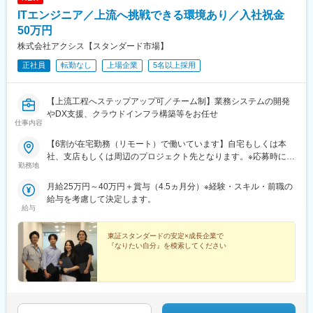
ITエンジニア／上流へ挑戦できる環境あり／入社祝金
50万円
株式会社アクシス【スタンダード市場】
正社員
転勤なし
上場企業
5名以上採用
【上流工程へステップアップ可／チーム制】業務システムの開発
やDX支援、クラウドインフラ構築等をお任せ
仕事内容
【6割が在宅勤務（リモート）で働いています】自宅もしくは本
社、支店もしくは周辺のプロジェクト先となります。※応募時にご
勤務地
希望の勤務地（支店名）をご選択下さい。※転勤はありません。※
インフラは東京本社のみの採用となります。■東京本社└東京都港
月給25万円～40万円＋賞与（4.5ヵ月分）※経験・スキル・前職の
区西新橋2-3-1 マークライト虎ノ門 8F■仙台支店└宮城県仙台市青
給与を考慮して決定します。
葉区中央4-6-1 SS30 22F■大阪支店└大阪府大阪市西区江戸堀1丁
給与
目9-11 アイ・プラス江戸堀 4F■福岡支店└福岡県福岡市博多区博
多駅前3-8-10 九勧末広通りビル 6F■沖縄支店└沖縄県浦添市港川
東証スタンダードの安定×成長企業で
512-55 ゆがふBizタワー浦添港川2F受動喫煙対策：有対策の内
『なりたい自分』を模索してください
容：喫煙室設置受動喫煙対策に関する特記事項：喫煙専用室設置※
客先常駐勤務の場合は、勤務先事業所における受動喫煙対策に準
拠。