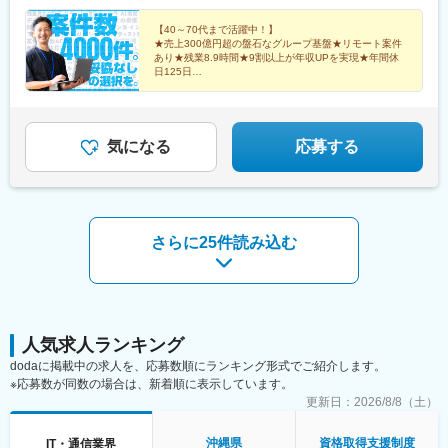
川、山梨、岐阜、愛知、三重、静岡、滋賀、京都、大阪、兵庫、
町駅、国際展示場駅、豊洲駅、六本木一丁目駅、虎ノ門ヒルズ
奈良、広島、福岡、鹿児島、熊本、沖縄
【40～70代まで活躍中！】
■ご入社した方の声：
駅、品川駅、品川シーサイド駅、五反田駅、勝どき駅、竹芝駅、
★売上300億円超の盤石なグループ基盤★リモート案件
・以前は大手のコンサルファームにおりましたが、子供もいるた
汐留駅、田町駅(東京都)、新橋駅、大手町駅(東京都)、神保町駅、
あり★残業8.9時間★9割以上が年収UPを実現★年間休
め、土日も働く状態を変えたいと思っていました。
九段下駅、竹橋駅、麹町駅、国会議事堂前駅、神谷町駅、御成門
日125日
・定年近い年齢でしたが再雇用で入社できました。少し給与は下
常時4000件の案件をご用意。営業担当が、あなたの叶
駅、天王洲アイル駅、蒲田駅、渋谷駅、表参道駅、西新宿駅、初
えたい希望にマッチする案件を一緒に探します！
がっても働きやすい案件を担当したいという思いが叶えられまし
台駅、吉祥寺駅、三鷹駅、立川駅、八王子駅、北八王子駅、池袋
た。
駅、京急川崎駅、関内駅、みなとみらい駅、新高島駅、湘南台
駅、長後駅、本厚木駅、さがみ野駅、東京駅、中野駅(東京都)、飯
気になる
応募する
■当社の強み：
田橋駅、目黒駅、府中駅(東京都)、小田急多摩センター駅、高田馬
・設立当初よりSAP社のサービス・セルパートナーを担っており
場駅、市大医学部駅、野島公園駅、分倍河原駅、君津駅、武蔵小
ます。20年以上主要モジュール（ERP・BI・Basis・ABAP等）の
杉駅、三軒茶屋駅、下北沢駅、札幌駅、盛岡駅、仙台駅、新潟
おいて、分析フェーズからアドオン開発・保守まで一貫したソリ
駅、水戸駅、さいたま新都心駅、甲府駅、岐阜駅、近鉄名古屋
ューションを提供しております。自社内外の約150名のSAPコン
駅、四日市駅、浜松駅、鹿児島中央駅前駅、県庁前駅(沖縄県)、新
さらに25件読み込む
サルタントを擁しています。
宿三丁目駅、西中島南方駅、上栄町駅、九条駅(京都府)、三宮駅
(神戸新交通)、熊本駅前駅、大江橋駅、松屋町駅、四ツ橋駅、海老
変更の範囲：会社の定める業務
江駅、大阪城公園駅、新福島駅、千里中央駅(大阪モノレール)、大
小路駅、守口市駅、三田本町駅、山陽姫路駅、山陽明石駅、近鉄
奈良駅、室見駅、渡辺通駅、天神駅、平和通駅、日本橋駅(東京
都)、越中島駅、馬喰横山駅、有明駅(東京都)、虎ノ門駅、北品川
人気求人ランキング
駅、青物横丁駅、大崎広小路駅、浜松町駅、三田駅(東京都)、内幸
dodaに掲載中の求人を、応募数順にランキング形式でご紹介します。
町駅、三越前駅、半蔵門駅、永田町駅、京急蒲田駅、外苑前駅、
※応募数が同数の場合は、新着順に表示しています。
都庁前駅、参宮橋駅、井の頭公園駅、立川北駅、京王八王子駅、
更新日：
2026/8/8（土）
東池袋駅、川崎駅、桜木町駅、伊勢佐木長者町駅、高島町駅、二
重橋前駅、水道橋駅、府中競馬正門前駅、京王多摩センター駅、
沖縄県
資格取得支援制度
IT・通信業界