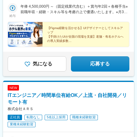
ティラボ 沖縄└沖縄自動車道「沖縄北IC」より15分★マイカー通
・自動車／農機・建機／医療／FA／金融／物流／マーケなど、複
勤OK
年俸 4,500,000円 ～（固定残業代含む）＋賞与年2回＋各種手当※
数に渡る分野におけるAIを用いるシステムの業務知識
前職年収・経験・スキル等を考慮の上で優遇いたします。※月30
・画像認識、データ分析、自然言語処理、機械学習、深層学習、
給与
時間の固定残業代（月62,500円以上）を含みます。30時間を超え
3D点群処理、OpenCV、Edge AI、生成AI・AIエージェント、フィ
た場合は別途残業代が加算されます。
ジカルAIなどの開発技術
【Figma経験を活かせる】UIデザイナーとしてスキルア
・Python/C++/C/C#/Java/JavaScript/各種LIB/各種
ップ
FW/Cloud/WebUIなどソフトウェア開発者として幅広く活躍いた
【手掛けたUIが全国の現場を支援】老舗・有名ホテルへ
だける技術
の導入実績多数
・要求分析、顧客折衝、チームマネジメント
【プロダクトを育てる面白さ】上流工程から一貫して携
われる
【安定基盤】業界シェアトップクラス／土日祝休み／残
変更の範囲：会社の定める業務
業少なめ
気になる
応募する
NEW
ITエンジニア／時間単位有給OK／上流・自社開発／リ
モート有
株式会社ＡＲＳ
正社員
転勤なし
5名以上採用
職種未経験歓迎
業種未経験歓迎