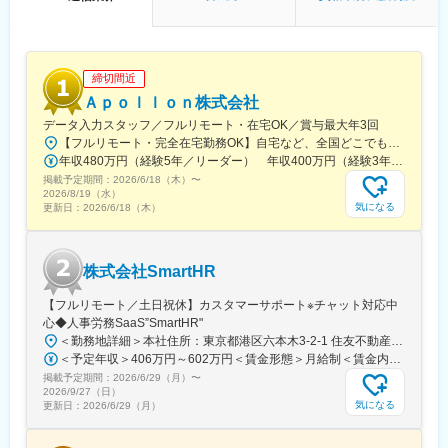
西早稲田駅、海の公園南口駅、府中本町駅、新丸子駅、西太子堂
駅、池ノ上駅、さっぽろ駅、仙台駅(地下鉄)、名鉄岐阜駅、新浜松
駅、高見橋駅、旭橋駅、新宿駅(東京メトロ)、南方駅(大阪府)、名
鉄名古屋駅、三宮駅(神戸市営)、猿猴橋町駅、二本木口駅、なにわ
橋駅、長堀橋駅、野田駅(阪神線)、京橋駅(大阪府)、福島駅(大阪
締切間近
府・阪神線)、花田口駅、土居駅(大阪府)、薬院大通駅、天神南
Ａｐｏｌｌｏｎ株式会社
駅、旦過駅、水天宮前駅、馬喰町駅、有明テニスの森駅、鮫洲
データ入力スタッフ／フルリモート・在宅OK／賞与最大年3回
駅、高輪台駅、大門駅(東京都)、築地市場駅、芝公園駅、溜池山王
【フルリモート・完全在宅勤務OK】自宅など、全国どこでもあなたが働きやすい場所で働けます★転居を伴う転勤なし★全国47都道府県どこからでも応募OK【本社】東京都新宿区山吹町130番地の15 茜ビル2-A＜アクセス＞有楽町線「江戸川橋駅」、東西線「東西線」より徒歩10分※受動喫煙対策：あり
駅、明治神宮前駅、西新宿五丁目駅、立川南駅、都電雑司ケ谷
年収480万円（経験5年／リーダー） 年収400万円（経験3年／メンバー）
駅、馬車道駅、日本大通り駅、多摩センター駅、東北沢駅、北１
掲載予定期間：
２条駅、あおば通駅、第一通り駅、鹿児島中央駅、壺川駅
2026/6/18（木）
〜
2026/8/19（水）
気になる
更新日：
2026/6/18（木）
株式会社SmartHR
【フルリモート／土日祝休】カスタマーサポート※チャット対応中
心◆人事労務SaaS”SmartHR"
＜勤務地詳細＞本社住所：東京都港区六本木3-2-1 住友不動産六本木グランドタワー勤務地最寄駅：東京メトロ南北線／六本木一丁目駅受動喫煙対策：屋内全面禁煙変更の範囲：会社の定める事業所（リモートワーク含む）
＜予定年収＞406万円～602万円＜賃金形態＞月給制＜賃金内訳＞月額（基本給）：212,480円～315,200円その他固定手当/月：5,000円固定残業手当/月：77,520円～114,800円（固定残業時間45時間0分/月）超過した時間外労働の残業手当は追加支給＜月給＞295,000円～435,000円（一律手当を含む）＜昇給有無＞有＜残業手当＞有賃金はあくまでも目安の金額であり、選考を通じて上下する可能性があります。月給(月額)は固定手当を含めた表記です。
掲載予定期間：
2026/6/29（月）
〜
2026/9/27（日）
気になる
更新日：
2026/6/29（月）