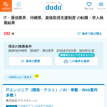
会員登録
ログイン
気になる
メニュー
IT・通信業界、沖縄県、資格取得支援制度
の転職・求人検
索結果
192
条件で並び替え
件
現在の検索条件
[勤務地]沖縄県 [業種]IT・通信業界 [詳細条件](待遇・福利厚生)資格取得支援制度
新着求人をいつでもチェック
条件の変更
この条件を保存
沖縄県
のみで募集中
ITエンジニア（開発・テスト）／AI・車載・Web案件
多数！
株式会社プラスナレッジ