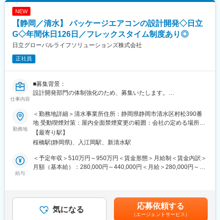
NEW
【静岡／清水】 パッケージエアコンの設計開発◇日立
G◇年間休日126日／フレックスタイム制度あり◎
日立グローバルライフソリューションズ株式会社
正社員
■募集背景：
設計開発部門の体制強化のため、募集いたします。
仕事内容
■組織：
＜勤務地詳細＞清水事業所住所：静岡県静岡市清水区村松390番
・空調機設計部
地 受動喫煙対策：屋内全面禁煙変更の範囲：会社の定める場所
人員構成：空調機設計部の年齢層は、20代から60代まで幅広いで
勤務地
（在宅勤務及びサテライトオフィス勤務制度に定める就業場所を
【最寄り駅】
す。
含む)
桜橋駅(静岡県)、入江岡駅、新清水駅
部長から担当者まで職位による隔たりが無く、風通しのよい職場
環境です。
＜予定年収＞510万円～950万円＜賃金形態＞月給制＜賃金内訳＞
働き方：週1～2回の在宅勤務は相談可。
月額（基本給）：280,000円～440,000円＜月給＞280,000円～
※店舗用・オフィス用エアコン、ビル用マルチエアコン、設備用パ
給与
440,000円＜昇給有無＞有＜残業手当＞有＜給与補足＞※当社規定
ッケージエアコンといった製品ごとに開発チームがわかれていま
及びご経験・スキルを考慮の上決定■賞与：年2回■賃金改訂：年1
す。
回賃金はあくまでも目安の金額であり、選考を通じて上下する可
能性があります。月給(月額)は固定手当を含めた表記です。
応募依頼する
■職務内容：
気になる
（エージェントサービス）
パッケージエアコンの設計開発業務を担っていただきます。ご自