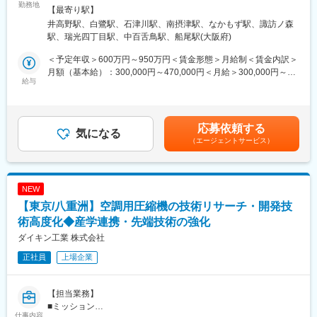
だきます。
勤務地
新たな製品の開発や、開発受託、および自社事業の創出を図って
線／井高野駅受動喫煙対策：敷地内喫煙可能場所あり＜勤務地詳
【最寄り駅】
いくために増員募集をしています。
細2＞堺製作所 金岡工場住所：大阪府堺市北区金岡町1304 勤務地
井高野駅、白鷺駅、石津川駅、南摂津駅、なかもず駅、諏訪ノ森
■具体的な担当業務：
さまざまな社会課題の解決につながる価値あるソリューションを
最寄駅：地下鉄御堂筋線／中百舌鳥駅受動喫煙対策：屋内全面禁
駅、瑞光四丁目駅、中百舌鳥駅、船尾駅(大阪府)
送風機のパフォーマンスを最大化（静圧向上、軸動力低減、音低
提供し、持続的成長と企業価値向上を目指しています。
煙＜勤務地詳細3＞堺製作所 臨海工場住所：大阪府堺市西区築港
減）するための、翼設計、空気流れ設計や、部品の信頼性を確保
新町3-12 勤務地最寄駅：南海本線／石津川駅受動喫煙対策：屋内
＜予定年収＞600万円～950万円＜賃金形態＞月給制＜賃金内訳＞
するための樹脂材料選定や強度設計などを中心に担当いただきま
■働き方：
全面禁煙変更の範囲：本文参照
月額（基本給）：300,000円～470,000円＜月給＞300,000円～
す。
給与
・在宅頻度：プロジェクトや業務進捗により1～2日／週程度を想
470,000円＜昇給有無＞有＜残業手当＞有＜給与補足＞※給与詳細
具体的には、先行開発・量産開発チームの中で、翼・通風路設計
定しています。
は、年齢、経験を考慮の上、決定します。■昇給：年1回（4月）■
や、各種解析・実験・評価などを担当頂きます。将来的には送風
賞与：年2回（6月、12月）賃金はあくまでも目安の金額であり、
機をはじめとした要素部品・技術開発の取りまとめや、新規要素
変更の範囲：ご本人の適性や事業方針により当社業務全般に変更
選考を通じて上下する可能性があります。月給(月額)は固定手当を
応募依頼する
技術開発など部門の中核を担うリーダーとして成長して頂くこと
気になる
の可能性があります。
含めた表記です。
（エージェントサービス）
を期待しています。
■使用ツール：
3D-CAD（SolidEdge・NX）、CFD解析（流体、構造）、
NEW
Excel（データ処理）
【東京/八重洲】空調用圧縮機の技術リサーチ・開発技
■ポジション・立場：
術高度化◆産学連携・先端技術の強化
・送風機開発の先行開発・量産開発チームの中で、構造設計・材
ダイキン工業 株式会社
料設計・性能設計の若手～中核メンバーとしての活躍を期待して
正社員
上場企業
います。
■仕事のやりがい：
【担当業務】
グローバル各地域がカーボンニュートラルの実現やサステナブル
■ミッション
社会の実現に進む中で、いまや必需品となった冷凍空調機の市場
仕事内容