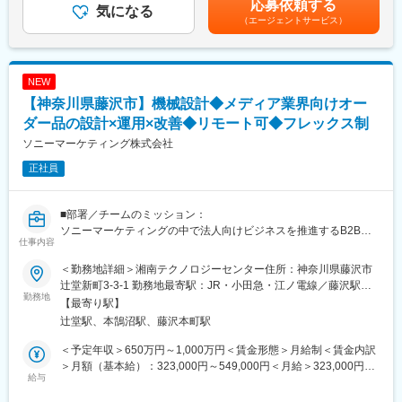
応募依頼する
・金型メーカー等との打ち合わせ、部品承認業務
気になる
にお客さんが使用しているところを見ると、とてもやりがいを感
万円 課長クラス：579万円～841万円（年俸制）※管理職は別途
（エージェントサービス）
・購入製品（ODM品など）の構造検証、評価
じられます。
手当支給なし 賃金はあくまでも目安の金額であり、選考を通じて
上下する可能性があります。月給(月額)は固定手当を含めた表記で
＜将来的にお任せしたい業務（スキル・意欲に応じてお任せしま
変更の範囲：会社の定める業務
す。
す）＞
NEW
・新製品の企画、立案、構造設計の構想
【神奈川県藤沢市】機械設計◆メディア業界向けオー
・生産立ち上げに向けた新規ベンダーの開拓、調達業務
・設計品質を向上させるための社内ルールや基準の作成
ダー品の設計×運用×改善◆リモート可◆フレックス制
ソニーマーケティング株式会社
【開発環境（西神テクノロジーセンター）】
正社員
開発者の探究心を満たす、充実した自社設備が整っています。
・大型電波暗室（西日本最大級）
・EMC電波暗室
■部署／チームのミッション：
・散水試験設備、落雷試験設備
ソニーマーケティングの中で法人向けビジネスを推進するB2Bビ
・3D CAD（SolidWorks）
仕事内容
ジネス本部において、技術の側面からお客様に価値を届ける技
・強度解析シミュレーター
術・サービス部門での募集になります。
・3Dデジタイザー、3Dプリンター、投影機 など
＜勤務地詳細＞湘南テクノロジーセンター住所：神奈川県藤沢市
今回配属を想定しているのは法人向けビジネスの中でも特に放送
辻堂新町3-3-1 勤務地最寄駅：JR・小田急・江ノ電線／藤沢駅受
局や映像制作会社向けへ納品する機械の設計を行う部署で、顧客
勤務地
※東京にも開発拠点があり、セキュリティカメラ、ネットワークカ
動喫煙対策：敷地内喫煙可能場所あり変更の範囲：会社の定める
【最寄り駅】
に寄り添った製品を納品し、選ばれ続けるというミッションを持
メラ（VIVOTEK)の開発を行っています。
事業所（リモートワーク含む）
辻堂駅、本鵠沼駅、藤沢本町駅
ったチームになります。
＼＼本求人の魅力・特徴／／
＜予定年収＞650万円～1,000万円＜賃金形態＞月給制＜賃金内訳
■業務概要：
（1）安定性：
＞月額（基本給）：323,000円～549,000円＜月給＞323,000円～
ソニー製品（プロフェッショナル向け／業務用）やIT機器を組み
給与
・同社はアンテナ事業をベースとした、業界大手の企業です。同
549,000円＜昇給有無＞有＜残業手当＞有＜給与補足＞■賞与：有
合わせた映像ソリューションシステムを利用している放送局や映
社主力製品のアンテナは業界トップシェアを誇っており、町の各
（年1回）■昇格：有（年1回）賃金はあくまでも目安の金額であ