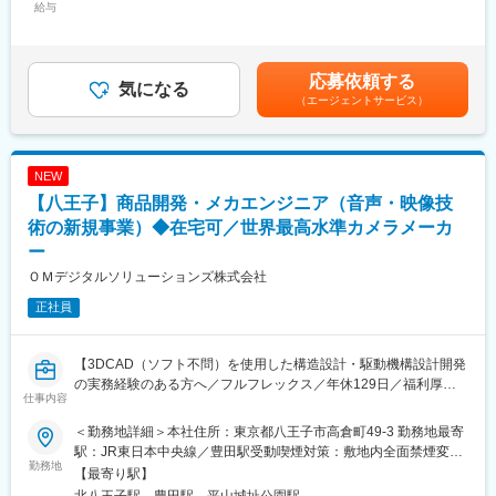
給与
440,000円＜昇給有無＞有＜残業手当＞有＜給与補足＞※当社規定
■組織：
及びご経験・スキルを考慮の上決定■賞与：年2回■賃金改訂：年1
人員構成：25～34歳 6名、35～44歳 14名、45～54歳 10名、55
回賃金はあくまでも目安の金額であり、選考を通じて上下する可
以上 5名、合計35名
能性があります。月給(月額)は固定手当を含めた表記です。
応募依頼する
働き方:原則出社。働き方に合わせて調整は可能。
気になる
（エージェントサービス）
冷凍用スクロール圧縮機担当、スクリュー圧縮機担当、空調用圧
縮機担当、量産管理、品質改善などを担うチームに分かれていま
す。
NEW
【八王子】商品開発・メカエンジニア（音声・映像技
■職務内容：
空調用スクロール圧縮機あるいは冷凍用スクロール圧縮機の開発
術の新規事業）◆在宅可／世界最高水準カメラメーカ
業務を担当して頂きます。業界トップクラスの性能・信頼性を維
ー
持し、製品を通じて社会に貢献して頂きます。
ＯＭデジタルソリューションズ株式会社
■具体的には：
正社員
低GWP冷媒を採用するモータ内蔵の密閉型スクロール圧縮機、ス
クリュー圧縮機の要素技術および製品の開発業務です。構造解析
や流体解析などのツールを活用し、製品の要求に合わせた性能向
【3DCAD（ソフト不問）を使用した構造設計・駆動機構設計開発
上や信頼性確保のための機構設計や仕様最適化設計を行い、試作
の実務経験のある方へ／フルフレックス／年休129日／福利厚生
仕事内容
機の評価結果の分析、改良、量産立ち上げまでの一連の開発プロ
充実】
ジェクトを担当します。
＜勤務地詳細＞本社住所：東京都八王子市高倉町49-3 勤務地最寄
空調用圧縮機もしくは冷凍機用圧縮機のいずれかの開発に従事い
■業務内容：
駅：JR東日本中央線／豊田駅受動喫煙対策：敷地内全面禁煙変更
ただく予定です。入社直後は既存製品の改良やバージョンアップ
新規事業の立ち上げにおいて、メカ設計開発および外部パートナ
勤務地
の範囲：会社の定める事業所（リモートワーク含む）
【最寄り駅】
に関する業務を対応いただき、将来的にフルモデルチェンジのプ
ーを活用した開発・製造推進を担っていただきます。
北八王子駅、豊田駅、平山城址公園駅