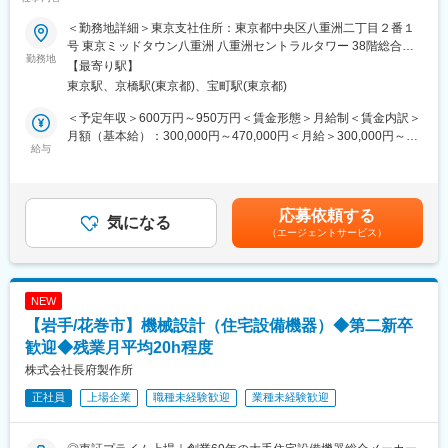
ダイキン工業では、グローバルでの空調需要が急拡大するなか、
は、まだまだ拡大していきます。
省エネ要求の高度化や世界各地域で異なる市場要求に応えるた
このため、さらなる省エネ化、使用冷媒の低GWP化や３Rなど、
＜勤務地詳細＞東京支社住所：東京都中央区八重洲二丁目２番１
め、圧縮機の新規開発・先行開発をさらに強化しています。
機器が果たすべき役割や領域も今まで以上に大きくなっていま
号 東京ミッドタウン八重洲 八重洲セントラルタワー 38階総合受
勤務地
す。その中で、送風機は、空調や換気機器の性能を決める重要部
付受動喫煙対策：屋内全面禁煙変更の範囲：会社の定める事業所
【最寄り駅】
圧縮機は空調機器における最重要部品であり、グローバルでの環
品の一つです。例えば建物の断熱性能向上に伴い、空調機の負荷
（リモートワーク含む）
東京駅、京橋駅(東京都)、宝町駅(東京都)
境規制強化（省エネ規制など）や冷媒規制への対応に向けて、デ
が低下傾向とはなりますが、換気も含めた空気循環量は変わらな
ジタル技術を活用し、これまでダイキン工業が得意としてきた省
い為、送風機の省エネ化など、進化させ続けていく技術の一つと
＜予定年収＞600万円～950万円＜賃金形態＞月給制＜賃金内訳＞
エネインバータ技術や最適冷媒による環境先進技術をさらに高度
当社は位置付けています。
月額（基本給）：300,000円～470,000円＜月給＞300,000円～
化、スピードUPさせていくことがミッションとなります。
給与
送風機設計技術は、解析の発達とともに高度化しています。シミ
470,000円＜昇給有無＞有＜残業手当＞有＜給与補足＞※給与詳細
ュレーションによる翼上の空気流れや、圧力変動の可視化で翼形
は、年齢、経験を考慮の上、決定します。■昇給：年1回（4月）■
■具体的な業務内容
状影響予測を行い、軸動力や音低減等の新たな技術開発を行って
賞与：年2回（6月、12月）賃金はあくまでも目安の金額であり、
本職種におけるメインミッションは、従来の圧縮機開発手法の高
います。
選考を通じて上下する可能性があります。月給(月額)は固定手当を
応募依頼する
度化・効率化となります。
気になる
また、グローバル市場での様々な製品に、送風機という技術・部
含めた表記です。
（エージェントサービス）
まずはご経験に応じて、各種圧縮機の実験や各種数値解析を担当
品を横ぐしで開発していくことで、様々な事業領域に貢献すると
いただきながら、社内外の最先端技術のリサーチや大学や企業と
ともに、技術者としての専門性や幅をより高めていくことがで
の協業に向けた旗振り・開拓を行っていただきます。将来的には
き、大変やりがいがあると考えております。
圧縮機開発にも携わっていただき、機種開発の取りまとめや新規
NEW
開発製品のリーダー、新規要素技術開発など部門の中核を担うリ
変更の範囲：本文参照
【岩手/花巻市】機械設計（住宅設備機器）◆第二新卒
ーダーとして成長して頂き、世界中の設計者が他社に負けないス
ピードで開発できるようになることを実現していただきたいで
歓迎◆残業月平均20h程度
す。
株式会社長府製作所
正社員
上場企業
職種未経験歓迎
業種未経験歓迎
以下のような圧縮機開発に必要な様々な要素技術に関し、デジタ
ル技術を活用し手法の高度化・効率化を目指していただく役割で
す。