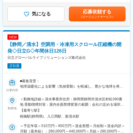
像制作会社で使用する特注品の、開発・設計・製造・サービス業
小売店まで同社の製品が受け入れられているほどの認知度を持っ
り、選考を通じて上下する可能性があります。月給(月額)は固定手
務をご担当いただきます。
ています。
当を含めた表記です。
応募依頼する
気になる
（エージェントサービス）
■業務詳細：
（2）働き方：
・外装・外観メカ設計技術
・年間休日124日、残業時間月20時間と無理のない納期設定から
・機構設計
働きやすい環境が整っています。
・基板周辺メカ設計
NEW
・メカ実装設計
（3）技術力：
【静岡／清水】空調用・冷凍用スクロール圧縮機の開
・国内最大級の電波暗室をはじめ開発費に投資をされています。
■魅力：
発◇日立G◇年間休日126日
技術者が一貫して開発をできる裁量のある環境から良いモノづく
◎自身が携わったシステムを通じて、ニュース、ドラマ、映画、
りが生まれています。
日立グローバルライフソリューションズ株式会社
スポーツ中継などが放送されます。
正社員
◎ベンダーのみならず、社内の各部署をマネジメントをしていく
変更の範囲：会社の定める業務
ための高いスキルが身に付きます。
■募集背景：
■企業理念：
地球温暖化による影響（気候変動）を軽減し、豊かな地球を将来
ソニーマーケティングは、「あなたとずっと、感動をともに。」
仕事内容
世代に残すためのサステナビリティ―の取組を加速するため、空
を企業理念に、顧客・パートナー・仲間と共感でつながるサイク
調業界においては、低GWP冷媒への転換が急務となっています。
ルを育んでいます。ソニーグループのPurposeである 「クリエイ
＜勤務地詳細＞清水事業所住所：静岡県静岡市清水区村松390番
更に製品カテゴリ(空調用、冷凍用、冷蔵用など)によって異なる低
ティビティとテクノロジーの力で、世界を感動で満たす」 を顧客
地 受動喫煙対策：屋内全面禁煙変更の範囲：会社の定める場所
GWP冷媒への切替えを求められています。それそれの低GWP冷媒
勤務地
に最も近い最前線で体現し、多様な人材が交差するチームで新し
（在宅勤務及びサテライトオフィス勤務制度に定める就業場所を
【最寄り駅】
に対応した圧縮機をラインナップしていく必要があり、それそれ
い体験を編み上げています。あなたの専門性が、だれかの“心がは
含む)
桜橋駅(静岡県)、入江岡駅、新清水駅
の圧縮機が業界トップの品質を維持することをめざしています。
ずむ瞬間”になる─その実感を、ここで。
業務量に対する人員不足が予測されることから増員募集を行いま
＜予定年収＞510万円～950万円＜賃金形態＞月給制＜賃金内訳＞
す。
変更の範囲：会社の定める業務
月額（基本給）：280,000円～440,000円＜月給＞280,000円～