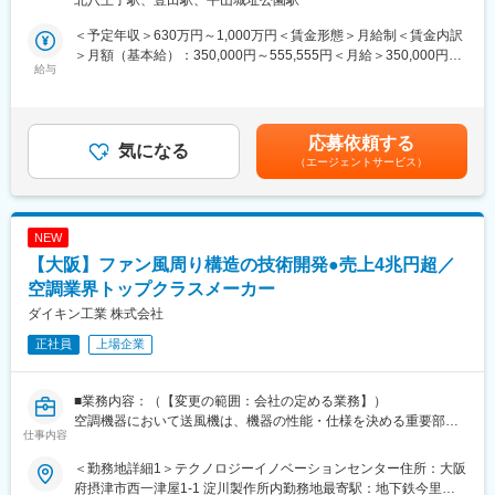
ロジェクトにも従事いただく可能性もあります。
携わった圧縮機は、商業施設、オフィスの空調機器や、コンビニ
■業務詳細：
＜予定年収＞630万円～1,000万円＜賃金形態＞月給制＜賃金内訳
エンスストア、スーパーの冷凍・冷蔵機器に搭載されます。圧縮
◇製造委託先、開発委託先の評価・選定
＞月額（基本給）：350,000円～555,555円＜月給＞350,000円～
機は製品機器の内部に設置してあるため、街中で直接見ることは
・製造委託先の探索・選定、マネジメント業務
給与
555,555円＜昇給有無＞有＜残業手当＞有＜給与補足＞※経験・能
できませんが、全ての空調機器/冷凍・冷蔵機器の中に納められて
・開発委託先の探索・選定、マネジメント業務
力等を考慮の上、当社規定により決定します。※残業手当：有■昇
います。
◇B2B向け製品のメカ・メカトロ設計および、試作、組立、評価
給：年1回■賞与：年2回（夏・冬）／標準6.0か月分賃金はあくま
（要素検討～量産までの幅広いフェーズ）
でも目安の金額であり、選考を通じて上下する可能性がありま
応募依頼する
■キャリアパス：
・要求仕様立案
気になる
す。月給(月額)は固定手当を含めた表記です。
（エージェントサービス）
一般的には、圧縮機設計部の中で上位職に昇格していきます。設
・要素検討（立案／計画～実行まで）
計で培った知識・技術をもとに、圧縮機の生産技術部門や圧縮機
・量産を見据えた機構・構造の選定および設計、モーターなどの
の事業計画を立案・実行する企画部門へのキャリアパス可能性も
各種メカデバイス選定
あります。
・試作評価
NEW
◇外部企業との協業・受託案件の対応
【大阪】ファン風周り構造の技術開発●売上4兆円超／
変更の範囲：会社の定める業務
・要望をもとに要件を分析し、仕様を策定します。
・要求仕様に基づき、提案内容のプランニングを行います。
空調業界トップクラスメーカー
・外部企業との交渉や調整を行います。
ダイキン工業 株式会社
正社員
上場企業
■取扱製品：
既存カメラ／レンズ／音声機器および産業・文教領域向け製品お
よび関連技術
■業務内容：（【変更の範囲：会社の定める業務】）
空調機器において送風機は、機器の性能・仕様を決める重要部
■新規事業について：
仕事内容
品、技術のひとつです。
OMデジタルソリューションズが保有する映像や音声の技術を活用
空調、換気システム等、当社が開発している様々なシステムのさ
し、産業、ヘルスケア、文教領域などに幅広く事業を拡大してい
＜勤務地詳細1＞テクノロジーイノベーションセンター住所：大阪
らなる省エネ性向上や、低騒音化への取り組みなどを担っていた
ます。
府摂津市西一津屋1-1 淀川製作所内勤務地最寄駅：地下鉄今里筋