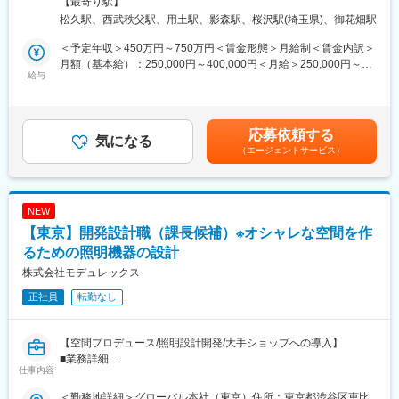
【最寄り駅】
のH3ロケット試験機２号機により打上げられ３機目の軌道投入に
□人工衛星など積極的にビジネスフィールドを拡大
最寄駅：西武池袋線・秩父線／西武秩父駅受動喫煙対策：屋内全
松久駅、西武秩父駅、用土駅、影森駅、桜沢駅(埼玉県)、御花畑駅
成功。
□防衛省などと取引。安定した経営基盤が魅力
面禁煙変更の範囲：会社の定める事業所
・景気の波に強い強固な経営基盤を持ち、経常利益が10年平均で
□攻めと安定のバランス！大手グループでありつつ、独自路線を持
＜予定年収＞450万円～750万円＜賃金形態＞月給制＜賃金内訳＞
10%と高水準（製造業平均3～5%）
つ
月額（基本給）：250,000円～400,000円＜月給＞250,000円～
・「原則転勤はなし」関東に根差して生活。また、規模感が大き
給与
400,000円＜昇給有無＞有＜残業手当＞有＜給与補足＞※経験・能
な会社でありつつ分業体制をひいておらず、１人で関われる業務
■概要：
力などを考慮の上、当社規定により決定します。■昇給：年1回
が広く配置転換も少ない。
当社は、キヤノングループの中核企業として、人工衛星やビジネ
（4月）■賞与：年2回（6月、12月）賃金はあくまでも目安の金額
・社員の成長と自己実現をサポートする人事制度。自己開発制度
ス機器など幅広く扱うメーカーです。
であり、選考を通じて上下する可能性があります。月給(月額)は固
応募依頼する
以外にも、テーマチャレンジ活動など様々な制度あり
「開発」「生産」「販売」が一体となり、全員参加型でモノづく
気になる
定手当を含めた表記です。
（エージェントサービス）
りの基本精神を守ることにより、工場の直行率99.85％という驚異
の生産力を実現しています。それにより、国産初の製品や売上シ
変更の範囲：会社の定める業務
ェアNo.1を誇る製品も生み出しています。
NEW
■本求人について：
【東京】開発設計職（課長候補）※オシャレな空間を作
本求人に応募いただいた方は、これまでのご経験・スキル・ご志
向性に合わせて、あなたに合った最適なポジションを提案させて
るための照明機器の設計
いただきます。
株式会社モデュレックス
本求人、応募後に担当アドバイザーから、最適なポジションの案
正社員
転勤なし
内をさせていただきますので、案内されたポジションにて再度応
募を進めていただきますようお願いします。
【空間プロデュース/照明設計開発/大手ショップへの導入】
■当社について：
■業務詳細
・キヤノンという国内屈指の大企業における中核企業で、「精密
仕事内容
市場から高く評価されている照明器具の設計開発を行います。当
加工・小型化・画像処理・光学・量産化技術」を武器に、宇宙事
社の照明は、大手百貨店や有名ブランドショップ、一流ホテルに
業や医療・環境・IT関連事業など幅広く展開。
＜勤務地詳細＞グローバル本社（東京）住所：東京都渋谷区恵比