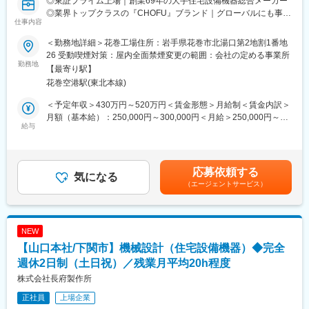
◎東証プライム上場｜創業69年の大手住宅設備機器総合メーカー
・機械設計
◎業界トップクラスの『CHOFU』ブランド｜グローバルにも事業
・機構設計
仕事内容
展開！
・金属・樹脂材料評価
◎充実の福利厚生｜賞与5.78カ月支給｜社員の定着率90％以上
・潤滑油含めた軸受潤滑設計
＜勤務地詳細＞花巻工場住所：岩手県花巻市北湯口第2地割1番地
・静音制振設計など
26 受動喫煙対策：屋内全面禁煙変更の範囲：会社の定める事業所
■職務内容：
勤務地
【最寄り駅】
住宅設備機器の機械設計及び開発業務を担当します。
【使用ツール】
花巻空港駅(東北本線)
製品の試作及び性能試験を含めご対応いただきます。
3D-CAD：SolidEdge、NX、Solid Works
解析ツール：Femap NX Nastran、OpenFOAM、Actran、
＜予定年収＞430万円～520万円＜賃金形態＞月給制＜賃金内訳＞
【製品例】
Matlabなど必要に応じて導入も行っていく。
月額（基本給）：250,000円～300,000円＜月給＞250,000円～
・給湯機器：石油給湯器/石油風呂釜/ガス給湯器/ガス風呂釜/電気
給与
300,000円＜昇給有無＞有＜残業手当＞有＜給与補足＞・賞与：
温水器/エコキュート
【ポジション・立場】
年2回 計5.7カ月分（2024年度実績）・昇給：年1回＼社員の年
・空調機器：ヒートポンプ式熱源機/FF式温風暖房機/温水暖房シス
圧縮機向け解析やリサーチを行うチームで、責任者やチームリー
収例／■30歳：年収520万円（月給30万円＋各種手当＋賞与2回）
テム/石油ストーブ
ダとともに２～１０人程度のメンバーと業務を担当いただきま
■35歳：年収570万円（月給32万円＋各種手当＋賞与2回）賃金は
応募依頼する
・システム機器：システムバス/人工大理石浴槽/システムキッチン
気になる
す。
あくまでも目安の金額であり、選考を通じて上下する可能性があ
（エージェントサービス）
・ソーラー機器：太陽熱温水器/ソーラー床下換気扇
ります。月給(月額)は固定手当を含めた表記です。
【この職種における強み】
当社は、石油・電気・ガス・太陽熱など様々なエネルギーに対応
・最先端技術の獲得に向け、他メーカとの協業はもちろん、東京
した各種給湯機器、空調・暖房機器、ソーラー機器などを開発・
大学をはじめとする産学共同での取り組みを積極的に行っており
NEW
製造・販売する住宅設備機器総合メーカーです。ご経験に応じて
ます。
【山口本社/下関市】機械設計（住宅設備機器）◆完全
担当製品を決定いたします。
・開発拠点のある関西だけでなく、東京にも分室を設けて関東に
週休2日制（土日祝）／残業月平均20h程度
存在する先端技術に取り組んでいる企業や大学のリサーチを行う
■充実した就業環境：
体制をとっています。
株式会社長府製作所
◎完全週休2日（土・日・祝）／リフレッシュ休暇制度（10日間
正社員
上場企業
／2023年度）
変更の範囲：会社の定める業務