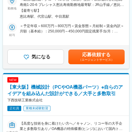
導入され、空間演出の非常に大切な役割をもっています。
・世界基準の製品開発を行い、世界シェアNo.1製品を多数保有。
寿南1-20-6 プレシャス恵比寿南勤務地最寄駅：JR山手線／恵比寿
これまでは商業施設がメインでしたが、ホテルやマンションな
勤務地
また特許取得にも積極的に取り組む【メイドインジャパン】のモ
駅受動喫煙対策：屋内全面禁煙変更の範囲：会社の定める事業所
【最寄り駅】
ど"高級感のある光の空間"への採用実績が増加しております。
ノづくり企業。
恵比寿駅、代官山駅、中目黒駅
将来的に空間プロデュースの中核を担っていっていただける課長
・自社製の超小型人工衛星（CE SAT IE）では2024年２月にJAXA
候補の方を求めています。
のH3ロケット試験機２号機により打上げられ３機目の軌道投入に
＜予定年収＞600万円～800万円＜賃金形態＞月給制＜賃金内訳＞
成功。
月額（基本給）：250,000円～450,000円固定残業手当/月：
■職務詳細
給与
・景気の波に強い強固な経営基盤を持ち、経常利益が10年平均で
40,000円～60,000円（固定残業時間45時間0分/月）超過した時間
・開発：社内会議で照明のコンセプトや注力商品の選定を行いま
10%と高水準（製造業平均3～5%）
外労働の残業手当は追加支給＜月給＞290,000円～510,000円（一
す。
・「原則転勤はなし」関東に根差して生活。また、規模感が大き
律手当を含む）＜昇給有無＞有＜残業手当＞有賃金はあくまでも
・製品設計全般：機構・筐体設計に留まらず、配線の取り回し等
な会社でありつつ分業体制をひいておらず、１人で関われる業務
目安の金額であり、選考を通じて上下する可能性があります。月
応募依頼する
を含む電気設計に携わって頂く事もあり、基本的に1つ製品は1人
気になる
が広く配置転換も少ない。
給(月額)は固定手当を含めた表記です。
（エージェントサービス）
で開発・設計して頂きます。
・社員の成長と自己実現をサポートする人事制度。自己開発制度
・現場の意見吸い上げ：営業やライティングプランナーから、現
以外にも、テーマチャレンジ活動など様々な制度あり
在市場から求められている商品や、過去の改善点など現場の声を
ヒアリングする事もあります。
NEW
・その他：現場に立ち会う事や、また展示会に参加し勉強をして
変更の範囲：会社の定める業務
【東大阪】機械設計（PCやOA機器パーツ）※自らのア
頂く機会もあります。
※下記を利用
イデアを組み込んだ設計ができる／大手と多数取引
・CAD：AUTO CAD（2D）、Solid Works（3D）
下西技研工業株式会社
正社員
業種未経験歓迎
■業務のやりがい
・社内においては、営業やライティングプランナーに加え、品質
管理など様々な部署と協力して進めるためチームで仕事を行う醍
【高度な技術を身に着けたい方へ／キャノン、リコー等の大手企
醐味を味わえます
業と多数取引あり／OA機器の特殊蝶番(ヒンジ)において国内トッ
・社外においては、電気施工会社などとの関わりを持ちながら業