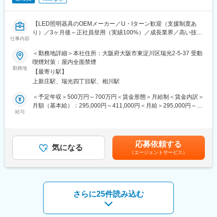
・年休120日、完全週休2日制、転勤無し◎
・ここ数年は残業時間が平均10時間以内で、プライベートも大切
にできる環境です。
【LED照明器具のOEMメーカー／U・Iターン歓迎（支援制度あ
・将来的にはプレイングマネージャーも目指せる環境です。
り）／3ヶ月後～正社員登用（実績100%）／成長業界／高い技術
仕事内容
力でアイデアを形にできる】
■働き方について：
＜勤務地詳細＞本社住所：大阪府大阪市東淀川区瑞光2-5-37 受動
・出張については、2か月に１～２回程度で、メンテナンスを行っ
■ポジション概要：
喫煙対策：屋内全面禁煙
て頂く際に発生します。平均出張期間は2泊3日程度となっており
商業施設などに使用されるダウンライトやスポットライトなど、
勤務地
ます。
【最寄り駅】
LED照明の既製品を得意先のニーズに合わせてカスタマイズする
・残業平均10～20時間程度となっております。
上新庄駅、瑞光四丁目駅、相川駅
特注品設計をお任せします。
＜予定年収＞500万円～700万円＜賃金形態＞月給制＜賃金内訳＞
■組織構成：
■具体的には：
月額（基本給）：295,000円～411,000円＜月給＞295,000円～
・情報機器事業部開発グループには14名在籍しております。
・取引先の技術部と打ち合わせを行い、要望をヒアリングしま
給与
411,000円＜昇給有無＞有＜残業手当＞有＜給与補足＞※上記年収
（20代4名、30代1名、40代5名、50代2名、60代2名）
す。
は目安であり、詳細はスキル・経験を考慮の上、決定します。■賞
・場合により使う部品の変更が必要なため、加工会社や仕入先と
与：年2回（基本給5ヶ月分／過去6年間の実績）賃金はあくまで
■同社の特徴：
調整をしながら、原価も含めた最適なモデル／図面を作成しま
も目安の金額であり、選考を通じて上下する可能性があります。
＜安定性◎＞
応募依頼する
す。
気になる
月給(月額)は固定手当を含めた表記です。
・大手印刷会社との継続的な取引、また国内需要の大半を同社が
（エージェントサービス）
※2D-CADを使用
受注している為業績は安定しております。
・ペーパーレス化が進む中、国や自治体、金融機関が使うビジネ
■当ポジションの魅力：
スや商業用途のビジネスフォームは実は需要が減少していませ
・設計開発とは、頭の中にあるものを形にする、自分の考えたも
ん。
のを社会に送り出す仕事です。特に当ポジションは受注生産のた
さらに25件読み込む
・また、労働力が減少する中、紙媒体の書類作成工程はまだまだ
め、設計した製品が必ず採用されます。既存製品と異なり、オー
手作業のものが多いため、同工程の自動化・省力化の一手として
ダーメイドの特注品は携わった製品がどこに使用されるかが明確
ニーズが高まっています。
にわかり、大きな達成感を得られます。