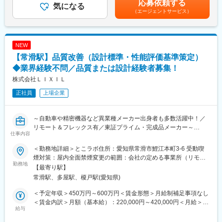
応募依頼する
既存顧客との取引拡大に加え、新規案件も増加しており、より多
気になる
■当社の強み：：
（エージェントサービス）
くのお客様のご要望に応えるべく組織体制の強化を進めていま
ラーメンや餃子の冷凍自販機「ど冷えもん」や、全温度帯・形状
す。今後のさらなる成長を見据え、新たな仲間を募集します。
に対応可能な自販機「マルチモジュールベンダー」といった、ユ
ニークかつ将来のニーズ応える製品で業界をリードする冷凍・冷
■ポジション魅力：
蔵設備メーカーです。新製品開発も積極的です。
NEW
◇システムエンジニアとして、幅広い知識とスキルを身に着ける
食品の冷凍技術の進歩により、商品の温度帯が冷凍へシフトして
【常滑駅】品質改善（設計標準・性能評価基準策定）
ことができます。
いく中、長期的なニーズ増が見込まれます。東南アジア等、海外
◇監視システムの提案／設計／現地調整まで行いますので、とて
◆業界経験不問／品質または設計経験者募集！
にも積極展開しています。
もやりがいがある業務です。
株式会社ＬＩＸＩＬ
◇顧客先への訪問があるため、日本全国へ出張する機会がありま
変更の範囲：会社の定める業務
正社員
上場企業
す。
◇将来的にはリーダー格、管理職候補として期待されるポジショ
ンです。
～自動車や精密機器など異業種メーカー出身者も多数活躍中！／
リモート＆フレックス有／東証プライム・完成品メーカー～
■組織構成：
仕事内容
9名／20代1名、30代1名、40代1名、50代4名、60代2名（部長は
■業務内容：
50代です。）が所属
＜勤務地詳細＞とこラボ住所：愛知県常滑市鯉江本町3-6 受動喫
入社後は、標準推進グループの一員として、トイレ、水栓、浴室
煙対策：屋内全面禁煙変更の範囲：会社の定める事業所（リモー
などの当社水まわり製品のモノづくりプロセス(企画⇒設計⇒検証
勤務地
■同社特徴：
トワーク含む）
【最寄り駅】
⇒品質評価)における、
放送関係機器を中心にセキュリティ、メディカル、検査市場を領
常滑駅、多屋駅、榎戸駅(愛知県)
「評価基準設定」「設計標準の策定」に従事いただきます。
域として事業を展開しております。
放送業界向け製品で培った高い画像、映像処理技術を活かし、精
＜予定年収＞450万円～600万円＜賃金形態＞月給制補足事項なし
（1）設計標準の策定:
密度の高い検査処理機器を開発し供給を行っております。とりわ
＜賃金内訳＞月額（基本給）：220,000円～420,000円＜月給＞
モノづくりプロセスにおいて、『どのように設計し評価をすべき
給与
けハイエンド（高機能、高画質、高信頼性）においては、名実と
220,000円～420,000円＜昇給有無＞有＜残業手当＞有＜給与補足
か』を策定し、市場不具合が発生した際には見直し・改善を実施
もにリーディングカンパニーです。地上デジタル放送の最大の魅
＞※年齢と経験等を総合的に判断し決定します。■昇給：年1回（7