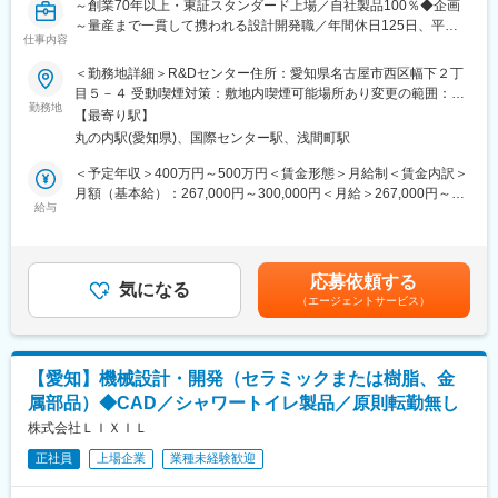
～創業70年以上・東証スタンダード上場／自社製品100％◆企画
■キャリアアップ：
～量産まで一貫して携われる設計開発職／年間休日125日、平均
最終的には設計・開発業務のみではなく、試作や量産計画の立
仕事内容
残業20時間、フレックス制度あり～
案・実施等もお任せしたいと考えております。 少数精鋭で製品開
発を行っておりますので、早期から上流工程に携われるチャンス
＜勤務地詳細＞R&Dセンター住所：愛知県名古屋市西区幅下２丁
■募集背景
があります！
目５－４ 受動喫煙対策：敷地内喫煙可能場所あり変更の範囲：会
住宅設備市場において、省エネ・節水・高機能化ニーズが高まる
勤務地
社の定める事業所
【最寄り駅】
中、
■当社の特徴：
丸の内駅(愛知県)、国際センター駅、浅間町駅
同社では自社ブランド製品および大手住宅設備メーカー向け製品
下西技研工業は「メカトロ／磁気／熱」技術を強みとし、OA機器
の開発案件が増加しています。
用ヒンジや磁気センサー、スイッチングマグネットなど高付加価
＜予定年収＞400万円～500万円＜賃金形態＞月給制＜賃金内訳＞
将来を見据えた開発体制強化のための増員募集です。
値部品を提供しています。創業30年以上で約900社の国内外メー
月額（基本給）：267,000円～300,000円＜月給＞267,000円～
若手設計者の育成にも力を入れており、経験年数に関わらず、意
給与
カーに供給し、精密機器から建材まで幅広い分野で実績がありま
300,000円＜昇給有無＞有＜残業手当＞有＜給与補足＞※給与詳細
欲ある方をお迎えしたいと考えています。
す。日本に加え、中国（香港・東莞）とタイにも拠点を持ち、省
は、経験・能力に応じて相談の上決定。■昇給：年1回（過去実
人化が進む社会で一層期待が高まる企業です。
績…12000円）■賞与年2回（1年目3ヶ月分、2年目以降4～5ヶ
■職務概要
月）※過去実績…通年5ヶ月分）賃金はあくまでも目安の金額であ
応募依頼する
水栓金具・シャワー・配管部品などの設計開発業務全般をお任せ
気になる
変更の範囲：会社の定める業務
り、選考を通じて上下する可能性があります。月給(月額)は固定手
（エージェントサービス）
します。
当を含めた表記です。
単なる図面作成に留まらず、製品企画～試作・評価・量産フォロ
ーまで一連の工程に携わることができるポジションです。
【愛知】機械設計・開発（セラミックまたは樹脂、金
■具体的な業務内容
属部品）◆CAD／シャワートイレ製品／原則転勤無し
・水栓金具・水回り製品の設計、構造検討
・新製品および既存製品の改良・仕様検討
株式会社ＬＩＸＩＬ
・試作品の製作、性能評価・耐久試験
正社員
上場企業
業種未経験歓迎
・図面作成（2D/3D CAD）
・原価計算・コストダウン検討