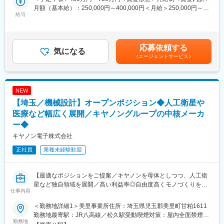
■職場について：
月額（基本給）：250,000円～400,000円＜月給＞250,000円～
旧常滑工場を2020年に全面リニューアルし開設した「とこラボ」
■概要：
給与
400,000円＜昇給有無＞有＜残業手当＞有＜給与補足＞※経験・能
ではトイレ・洗面製品に関する研究、企画、設計、検証・試験と
当社は、キヤノングループの中核企業として、人工衛星やビジネ
力などを考慮の上、当社規定により決定します。■昇給：年1回
いう一連の開発プロセスが集約されています。LIXILプロパー社員
ス機器など幅広く扱うメーカーです。
（4月）■賞与：年2回（6月、12月）賃金はあくまでも目安の金額
だけでなく、自動車業界、精密機器メーカー、機械メーカーなど
「開発」「生産」「販売」が一体となり、全員参加型でモノづく
であり、選考を通じて上下する可能性があります。月給(月額)は固
応募依頼する
異業種メーカーからキャリア入社したメンバーも非常に多く在籍
りの基本精神を守ることにより、工場の直行率99.85％という驚異
気になる
定手当を含めた表記です。
（エージェントサービス）
しており、バックグラウンドに関わらず、フラットに意見を交わ
の生産力を実現しています。それにより、国産初の製品や売上シ
せる風土です。座席はフリーアドレス制で、開放的なオープンラ
ェアNo.1を誇る製品も生み出しています。
ウンジもあり、フレックスタイム制や在宅勤務も活用し、個々の
パフォーマンスが最大化されるスタイルで業務に取り組んでいま
■本求人について：
NEW
す。
本求人に応募いただいた方は、これまでのご経験・スキル・ご志
【埼玉／機械設計】オープンポジション◆人工衛星や
向性に合わせて、あなたに合った最適なポジションを提案させて
変更の範囲：会社の定める業務
いただきます。
医療など幅広く展開／キヤノングループの中核メーカ
本求人、応募後に担当アドバイザーから、最適なポジションの案
ー◆
内をさせていただきますので、案内されたポジションにて再度応
キヤノン電子株式会社
募を進めていただきますようお願いします。
正社員
業種未経験歓迎
■当社について：
・キヤノンという国内屈指の大企業における中核企業で、「精密
加工・小型化・画像処理・光学・量産化技術」を武器に、宇宙事
【最適なポジションをご提案／キヤノンを母体としつつ、人工衛
業や医療・環境・IT関連事業など幅広く展開。
星など独自領域を展開／高い利益率◎自由度高くモノづくりを行
仕事内容
・世界基準の製品開発を行い、世界シェアNo.1製品を多数保有。
う企業】
また特許取得にも積極的に取り組む【メイドインジャパン】のモ
＜勤務地詳細1＞美里事業所住所：埼玉県児玉郡美里町甘粕1611
ノづくり企業。
＜同社の特徴はこちらです＞
勤務地最寄駅：JR八高線／松久駅受動喫煙対策：屋内全面禁煙＜
・自社製の超小型人工衛星（CE SAT IE）では2024年２月にJAXA
□メイド・イン・ジャパンのモノづくり！手触り感のある仕事
勤務地
勤務地詳細2＞秩父事業所住所：埼玉県秩父市下影森1248 勤務地