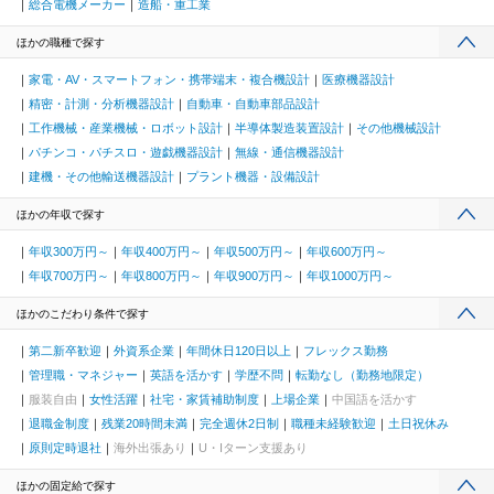
総合電機メーカー
造船・重工業
ほかの職種で探す
家電・AV・スマートフォン・携帯端末・複合機設計
医療機器設計
精密・計測・分析機器設計
自動車・自動車部品設計
工作機械・産業機械・ロボット設計
半導体製造装置設計
その他機械設計
パチンコ・パチスロ・遊戯機器設計
無線・通信機器設計
建機・その他輸送機器設計
プラント機器・設備設計
ほかの年収で探す
年収300万円～
年収400万円～
年収500万円～
年収600万円～
年収700万円～
年収800万円～
年収900万円～
年収1000万円～
ほかのこだわり条件で探す
第二新卒歓迎
外資系企業
年間休日120日以上
フレックス勤務
管理職・マネジャー
英語を活かす
学歴不問
転勤なし（勤務地限定）
服装自由
女性活躍
社宅・家賃補助制度
上場企業
中国語を活かす
退職金制度
残業20時間未満
完全週休2日制
職種未経験歓迎
土日祝休み
原則定時退社
海外出張あり
U・Iターン支援あり
ほかの固定給で探す