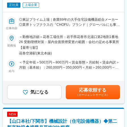
◎完全週休2日（土・日・祝）／リフレッシュ休暇制度（10日間
正社員
上場企業
／2023年度）
◎賞与5.78カ月分支給（昨年度実績）
◎定着率が非常に高く、3年定着率は90％以上！
◎東証プライム上場｜創業69年の大手住宅設備機器総合メーカー
◎PC自動シャットダウン管理（許可なく夜間や休日にパソコンの
◎業界トップクラスの『CHOFU』ブランド｜グローバルにも事業
利用不可）
仕事内容
展開！
◎残業削減に力を入れており、ワークライフバランスを整えやす
◎充実の福利厚生｜賞与5.78カ月支給｜社員の定着率90％以上
い環境です
＜勤務地詳細＞花巻工場住所：岩手県花巻市北湯口第2地割1番地
◎＜働き方改革関連認定企業＞やまぐち健康経営認定企業／誰も
26 受動喫煙対策：屋内全面禁煙変更の範囲：会社の定める事業所
■職務内容：
勤務地
が活躍できるやまぐちの企業
【最寄り駅】
住宅設備機器の機械設計及び開発業務を担当します。
花巻空港駅(東北本線)
製品の試作及び性能試験を含めご対応いただきます。
■当社について：
当社は69年の歴史を持つ住宅設備機器総合メーカーです。
＜予定年収＞500万円～800万円＜賃金形態＞月給制＜賃金内訳＞
【製品例】
給湯器・空調機器・システムバスやキッチン・太陽熱温水器など
月額（基本給）：260,000円～350,000円＜月給＞260,000円～
・給湯機器：石油給湯器/石油風呂釜/ガス給湯器/ガス風呂釜/電気
給与
幅広い住宅設備を手掛けています。
350,000円＜昇給有無＞有＜残業手当＞有＜給与補足＞・賞与：
温水器/エコキュート
優れた自社製品を各ニーズに合わせて提案してきた結果、給湯器
年2回 計5.7カ月分（2024年度実績）・昇給：年1回＼社員の年
・空調機器：ヒートポンプ式熱源機/FF式温風暖房機/温水暖房シス
や太陽熱温水器の分野では業界トップクラスのシェアを誇り、さ
収例／■30歳：年収520万円（月給30万円＋各種手当＋賞与2回）
テム/石油ストーブ
らに成長を遂げています。
■35歳：年収570万円（月給32万円＋各種手当＋賞与2回）賃金は
応募依頼する
・システム機器：システムバス/人工大理石浴槽/システムキッチン
気になる
また近年は海外にもヒートポンプ式熱源機やガス給湯器の普及が
あくまでも目安の金額であり、選考を通じて上下する可能性があ
（エージェントサービス）
・ソーラー機器：太陽熱温水器/ソーラー床下換気扇
拡大しておりグローバルへCHOFUブランドを展開しています。
ります。月給(月額)は固定手当を含めた表記です。
当社は、石油・電気・ガス・太陽熱など様々なエネルギーに対応
変更の範囲：会社の定める業務
した各種給湯機器、空調・暖房機器、ソーラー機器などを開発・
NEW
製造・販売する住宅設備機器総合メーカーです。ご経験に応じて
【山口本社/下関市】機械設計（住宅設備機器）◆第二
担当製品を決定いたします。