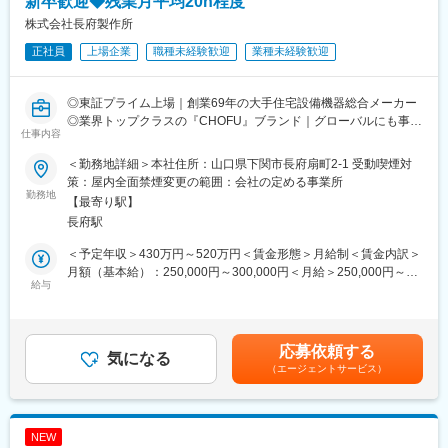
新卒歓迎◆残業月平均20h程度
■充実した就業環境：
株式会社長府製作所
◎完全週休2日（土・日・祝）／リフレッシュ休暇制度（10日間
正社員
上場企業
職種未経験歓迎
業種未経験歓迎
／2023年度）
◎賞与5.78カ月分支給（昨年度実績）
◎定着率が非常に高く、3年定着率は90％以上！
◎東証プライム上場｜創業69年の大手住宅設備機器総合メーカー
◎PC自動シャットダウン管理（許可なく夜間や休日にパソコンの
◎業界トップクラスの『CHOFU』ブランド｜グローバルにも事業
利用不可）
仕事内容
展開！
◎残業削減に力を入れており、ワークライフバランスを整えやす
◎充実の福利厚生｜賞与5.78カ月支給｜社員の定着率90％以上
い環境です
＜勤務地詳細＞本社住所：山口県下関市長府扇町2-1 受動喫煙対
◎＜働き方改革関連認定企業＞やまぐち健康経営認定企業／誰も
策：屋内全面禁煙変更の範囲：会社の定める事業所
■職務内容：
勤務地
が活躍できるやまぐちの企業
【最寄り駅】
住宅設備機器の機械設計及び開発業務を担当します。
長府駅
製品の試作及び性能試験を含めご対応いただきます。
■当社について：
当社は69年の歴史を持つ住宅設備機器総合メーカーです。
＜予定年収＞430万円～520万円＜賃金形態＞月給制＜賃金内訳＞
【製品例】
給湯器・空調機器・システムバスやキッチン・太陽熱温水器など
月額（基本給）：250,000円～300,000円＜月給＞250,000円～
・給湯機器：石油給湯器/石油風呂釜/ガス給湯器/ガス風呂釜/電気
給与
幅広い住宅設備を手掛けています。
300,000円＜昇給有無＞有＜残業手当＞有＜給与補足＞・賞与：
温水器/エコキュート
優れた自社製品を各ニーズに合わせて提案してきた結果、給湯器
年2回 計5.7カ月分（2024年度実績）・昇給：年1回＼社員の年
・空調機器：ヒートポンプ式熱源機/FF式温風暖房機/温水暖房シス
や太陽熱温水器の分野では業界トップクラスのシェアを誇り、さ
収例／■30歳：年収520万円（月給30万円＋各種手当＋賞与2回）
テム/石油ストーブ
らに成長を遂げています。
■35歳：年収570万円（月給32万円＋各種手当＋賞与2回）賃金は
応募依頼する
・システム機器：システムバス/人工大理石浴槽/システムキッチン
気になる
また近年は海外にもヒートポンプ式熱源機やガス給湯器の普及が
あくまでも目安の金額であり、選考を通じて上下する可能性があ
（エージェントサービス）
・ソーラー機器：太陽熱温水器/ソーラー床下換気扇
拡大しておりグローバルへCHOFUブランドを展開しています。
ります。月給(月額)は固定手当を含めた表記です。
当社は、石油・電気・ガス・太陽熱など様々なエネルギーに対応
変更の範囲：会社の定める業務
した各種給湯機器、空調・暖房機器、ソーラー機器などを開発・
NEW
製造・販売する住宅設備機器総合メーカーです。ご経験に応じて