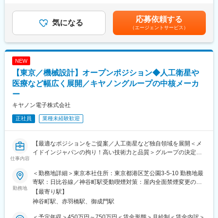
します。
力でもあるデジタルハイビジョン。その美しく臨場感あふれる映
月）■賞与：年2回（7月・12月）賃金はあくまでも目安の金額で
像コンテンツの制作現場を支えている放送用カメラや映像システ
あり、選考を通じて上下する可能性があります。月給(月額)は固定
応募依頼する
(具体的な業務内容)
気になる
ム、TV中継車等を提供しております。当社のカメラ技術の高さは
手当を含めた表記です。
（エージェントサービス）
・市場不具合や問題点の原因調査を通じた設計標準・評価基準の
セキュリティや防犯の観点から利用され、またロボットの目とし
策定や改善。
ても活躍しております。
・各事業部が所有している製品ごとの設計標準を集約し、事業部
横断で展開できる内容を各製品の開発フローへ落とし込む。
■高い技術力：
NEW
・関連部門（開発、工場など）との折衝・調整、協力体制の構
放送分野では、8Kハンディカメラを世界のパイオニアとして製造
【東京／機械設計】オープンポジション◆人工衛星や
築。
いたしました。左記の技術を応用して、医療分野では世界最小の
医療など幅広く展開／キヤノングループの中核メーカ
医療用８K解像度カメラを開発。その他、4Kカメラの医療機器を
（2）新製品リリース時や不具合発生時の評価検討:
販売しており、多くの医療現場で使用されています。
ー
主に、新商品・設計変更時と既存製品等での不具合発生時のそれ
キヤノン電子株式会社
ぞれにおいて、調査・再現を行い評価検討・設計標準を定め再発
変更の範囲：会社の定める業務
防止を図っていきます。
正社員
業種未経験歓迎
(具体的な業務内容)
・新商品／設計変更時
【最適なポジションをご提案／人工衛星など独自領域を展開＜メ
『出荷前に不具合を未然防止する』ことを目的とした、懸念点抽
イドインジャパンの拘り！高い技術力と品質＞グループの決定に
仕事内容
出⇒負荷の調査⇒評価基準設定⇒設計対応のサイクルを実施しま
左右されにくい自由度】
す。
＜勤務地詳細＞東京本社住所：東京都港区芝公園3-5-10 勤務地最
・既存製品等での不具合発生時
＜同社の特徴はこちらです＞
寄駅：日比谷線／神谷町駅受動喫煙対策：屋内全面禁煙変更の範
『二度と不具合を発生させない』ことを目的とした、不具合の原
□とことんモノづくりを追求！エンジニアファースト
勤務地
囲：会社の定める事業所
【最寄り駅】
因調査⇒再現試験⇒設計標準設定・評価基準設定のサイクルを実
□人工衛星など積極的にビジネスフィールドを拡大
神谷町駅、赤羽橋駅、御成門駅
施します。
□防衛省などと取引。安定した経営基盤が魅力
□関東に根差し、地に足を付けた生活が叶う
＜予定年収＞450万円～750万円＜賃金形態＞月給制＜賃金内訳＞