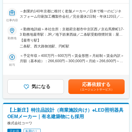
■同社について：
同社は設立約50年の歴史を誇る、電子・機械分野の技術・開発系
～創業約140年京都に根付く老舗メーカー／日本で唯一のビジネ
総合サプライヤーです。特徴として、最先端の設計・開発をベー
スフォーム印刷加工機製作会社／完全週休2日制・年休120日／転
スに、企画・製造・保守までトータルで同社で担っています。デ
仕事内容
勤なし／残業月10h程度で働き方◎～
ジタル製品の小型化や多機能化が進む中、40年以上にわたり築き
＜勤務地詳細＞本社住所：京都府京都市中京区西ノ京右馬寮町17-
上げてきた専門性の高い技術やノウハウが多方面から評価を受
■業務内容：
3 勤務地最寄駅：JR／地下鉄東西線／二条駅受動喫煙対策：屋内
け、大手通信機器メーカーと長年の取引もあります。
顧客の作業を「楽」にする機会を提供する同社にて、オーダーメ
勤務地
全面禁煙変更の範囲：無
【最寄り駅】
イド機械の設計、調整、納品、および設置業務をお任せします。
■同社の特徴・魅力：
二条駅、西大路御池駅、円町駅
・同社は設立から約50年と業界では老舗であり、大手通信機器メ
■製品について：
＜予定年収＞400万円～600万円＜賃金形態＞月給制＜賃金内訳＞
ーカーと長年の取引があります。同社1社に頼めば企画～保守まで
・同社の機械は、主に国や自治体で使う書類やはがきに使用され
月額（基本給）：266,600円～300,000円＜月給＞266,600円～
すべてを完結できるため、引き合いが多くあり、これまで積み上
ています。
給与
300,000円＜昇給有無＞有＜残業手当＞有＜給与補足＞※予定年収
げてた信頼の高さから受注依頼が絶えません。エントランスには
・例えば、封筒の中に入っている文書や内容物を検査したり、封
はあくまでも目安の金額であり、選考を通じて上下する可能性が
企業からの感謝状・グッドデザイン賞の賞状が飾られていること
が閉じらているかを確認したりする機械です。
あります。■昇給：年1回（3月）■賞与：年2回※過去実績…3ヶ月
から同社の技術力の高さがうかがえます。10年以上にわたって設
・顧客によって要望が異なるため、オーダーメイドでの受注がほ
分賃金はあくまでも目安の金額であり、選考を通じて上下する可
計・開発に携わってきたベテランエンジニアが多く在籍していま
応募依頼する
とんどです。
気になる
能性があります。月給(月額)は固定手当を含めた表記です。
す。現場のOJTでお教えしますので、更なるスキルを身に付けて
（エージェントサービス）
いくことが可能です。
■職務詳細：要件のヒアリングから参画いただきます
・2016年6月にてビックサイトで開催された「第20回 機械要素
・顧客とのヒアリング
技術展」に出展しました。同社の技術力を活かし、展開型メッシ
・機械設計
ュパラボラアンテナやロボットアームなど、新しい製品分野にも
【上新庄】特注品設計（商業施設向け）※LED照明器具
・機械調整
進出しています。
OEMメーカー｜有名建築物にも採用
・納品、設置
株式会社コーワ
変更の範囲：会社の定める業務
＜働き方◎＞
正社員
転勤なし