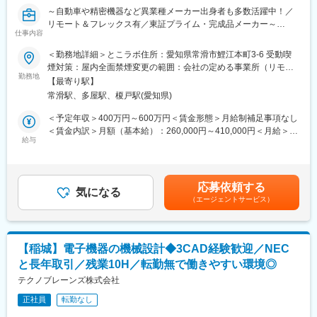
・製造部門・品質保証部門との連携、量産立ち上げフォロー
～自動車や精密機器など異業種メーカー出身者も多数活躍中！／
※ご経験・適性に応じて、段階的に業務範囲を広げていきます。
リモート＆フレックス有／東証プライム・完成品メーカー～
仕事内容
■配属部門について
■概要：
＜勤務地詳細＞とこラボ住所：愛知県常滑市鯉江本町3-6 受動喫
開発部は、開発1課～5課、開発推進課の計6課で構成されていま
当社のトイレ製品を構成する、衛生陶器および構成部品となる洗
煙対策：屋内全面禁煙変更の範囲：会社の定める事業所（リモー
す。
浄機器の開発・設計業務に従事いただきます。先行開発案件も多
勤務地
トワーク含む）
・大手住宅設備メーカー向け製品開発
【最寄り駅】
く、開発者として商品企画～生産、アフターサービスまで幅広く
・ホームセンター・量販店向け製品開発
常滑駅、多屋駅、榎戸駅(愛知県)
関わる等、様々な経験を積んでいただけるポジションです。
・ハウスメーカー・ゼネコン向け製品開発
＜予定年収＞400万円～600万円＜賃金形態＞月給制補足事項なし
・自社オリジナル製品の開発
■業務内容：
＜賃金内訳＞月額（基本給）：260,000円～410,000円＜月給＞
など、担当領域は多岐にわたります。
研究所もしくは当該部門の先行開発で確立した技術をきっかけに
給与
260,000円～410,000円＜昇給有無＞有＜残業手当＞有＜給与補足
配属先はご経験・志向を考慮し決定します。
プロジェクトが組成され、新製品プロジェクトが組織されます。
＞※年齢と経験に基づき決定します（応相談）。■昇給：年1回（4
ご経験に応じて入社後一定期間のキャッチアップを経たうえで、
月）■賞与：年2回（7月・12月）賃金はあくまでも目安の金額で
■仕事の特徴・やりがい
チームリーダーとしてプロジェクトリーディングもお任せしてい
あり、選考を通じて上下する可能性があります。月給(月額)は固定
・自社製品開発ならではの裁量の大きさ
応募依頼する
きたいと考えております。
気になる
手当を含めた表記です。
・小ロット多品種体制のため、幅広い製品に携われる
（エージェントサービス）
・設計者のアイデアが製品として形になり、市場に出る実感
（1）トイレを構成する「衛生陶器」および「構成部品」の機構開
・身近な製品のため、生活の中で自分の仕事を感じられる
発
・衛生陶器開発（セラミック系開発）：大便器、シャワートイレ
■働き方・職場環境
【稲城】電子機器の機械設計◆3CAD経験歓迎／NEC
一体型用便器、タンク、小便器、洗面器など
・フレックスタイム制度あり
と長年取引／残業10H／転勤無で働きやすい環境◎
・洗浄機器開発（樹脂・金属系開発）：洗浄バルブ（大小便器・
・平均残業時間：月20時間程度
シャワートイレ）、タンク内部バルブ
テクノブレーンズ株式会社
・年間休日123日／完全週休2日制（土日祝）
・有給休暇も取得しやすく、長期就業しやすい環境
正社員
転勤なし
（2）次世代機種開発に向けたアイデア会
・ベテラン～若手までが参加する商品アイデア会が頻繁に開催さ