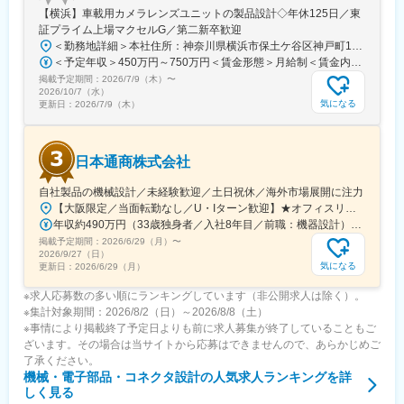
【横浜】車載用カメラレンズユニットの製品設計◇年休125日／東
証プライム上場マクセルG／第二新卒歓迎
＜勤務地詳細＞本社住所：神奈川県横浜市保土ケ谷区神戸町134 横浜ビジネスパークノーススクエアⅢ勤務地最寄駅：相鉄線／天王町駅受動喫煙対策：屋内全面禁煙変更の範囲：会社の定める事業所
＜予定年収＞450万円～750万円＜賃金形態＞月給制＜賃金内訳＞月額（基本給）：220,000円～398,000円＜月給＞220,000円～398,000円＜昇給有無＞有＜残業手当＞有＜給与補足＞※給与詳細は経験・スキル等を踏まえて決定■昇給：年1回■賞与：年2回（昨年度実績5.1ヶ月、本年度水準4.3ヶ月）賃金はあくまでも目安の金額であり、選考を通じて上下する可能性があります。月給(月額)は固定手当を含めた表記です。
掲載予定期間：
2026/7/9（木）
〜
2026/10/7（水）
気になる
更新日：
2026/7/9（木）
日本通商株式会社
自社製品の機械設計／未経験歓迎／土日祝休／海外市場展開に注力
【大阪限定／当面転勤なし／U・Iターン歓迎】★オフィスリニューアルにより快適に働ける環境です。【工業機材部（本部）】大阪府大阪市此花区西九条1-13-7＜アクセス＞・JR「西九条駅」より徒歩7分※受動喫煙対策：オフィス内禁煙（喫煙所あり）
年収約490万円（33歳独身者／入社8年目／前職：機器設計） 年収約460万円（31歳既婚者／入社6年目／前職：機器設計）
掲載予定期間：
2026/6/29（月）
〜
2026/9/27（日）
気になる
更新日：
2026/6/29（月）
※求人応募数の多い順にランキングしています（非公開求人は除く）。
※集計対象期間：2026/8/2（日）～2026/8/8（土）
※事情により掲載終了予定日よりも前に求人募集が終了していることもご
ざいます。その場合は当サイトから応募はできませんので、あらかじめご
了承ください。
機械・電子部品・コネクタ設計
の人気求人ランキングを詳
しく見る