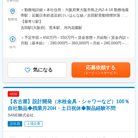
仕事内容
プシェアの優良企業】
務を進めていきます。様々な人との関わりの中で、仕事を進める
事が出来る刺激のある環境です
＜勤務地詳細＞本社住所：大阪府東大阪市島之内2-4-16 勤務地最
■業務内容：
寄駅：近畿日本鉄道近鉄けいはんな線／吉田駅受動喫煙対策：そ
当社の設計担当者として当社の主力商品であるトルクヒンジなど
勤務地
■働く組織
の他（敷地内禁煙（屋外喫煙可能場所あり））変更の範囲：会社
【最寄り駅】
の部品について設計・開発をお任せ！習熟度に合わせて業務をお
・新製品開発担当、既存製品のカスタマイズ担当に分かれていま
の定める事業所
吉田駅(大阪府)、荒本駅、河内花園駅
任せし、段階的に業務範囲を広げていただくことを想定。
す。
・既存製品の改良・新製品開発の計画立案、設計・試作など
・自ら自律的に手を上げていけばやりたいことはやれる組織で
＜予定年収＞450万円～550万円＜賃金形態＞月給制＜賃金内訳＞
・量産化に向けた国内外生産工場等との調整など
す。自発的に設計をやっていきたい方のご応募をお待ちしており
月額（基本給）：280,000円～360,000円＜月給＞280,000円～
給与
ます。
360,000円＜昇給有無＞有＜残業手当＞有＜給与補足＞※年収は年
＜入社後の流れ＞
齢・経験を考慮し、当社規定により決定します。■昇給：年1回
入社後は当社製品に関する知識を習得していただきます。
■企業概要：
（4月）■賞与実績:年2回（7・12月）※前年度実績3ヶ月賃金はあ
その後OJT制度に基づき、補助的な業務からスタートしていただ
・照明器具をインテリア空間における重要な要素として捉え、企
くまでも目安の金額であり、選考を通じて上下する可能性があり
応募依頼する
きます。慣れてきたら、2年から3年を目途にご自身で案件を担当
気になる
画から製造、販売までを一貫して担っています。
ます。月給(月額)は固定手当を含めた表記です。
（エージェントサービス）
していただく予定です！
高級感のある空間に照明を提供し、販売から専任のライティング
デザイナーによるプロデュースまで行います。
■当社製品
当社の主力製品はノートパソコンやオフィス向けの複写機などに
■株式会社モデュレックスの魅力
NEW
多く使われる、比較的重量のあるフタを軽く持ち上げられるよう
・表参道や銀座などの店舗照明や大手百貨店に留まらず、一流ホ
【名古屋】設計開発（水栓金具・シャワーなど）100％
に設計された部分（ヒンジ）となります。
テルや美術館などを手がけ、建築照明のプロフェッショナルおよ
※パナソニック製のレッツノートシリーズは当社製品を使用
自社製品◆残業月20H・土日祝休◆製品経験不問
び、インテリアデザイナーの方々から高い評価を受けておりま
す。業績好調ですが、売上高は非公開です。
SANEI株式会社
■部署構成：
正社員
上場企業
・現在２名在籍しております。（60代１名、20代１名）
変更の範囲：会社の定める業務
※今後も人員増加を計画しております！！