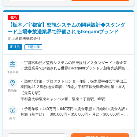
専門性を高め設計エンジニアとして活躍、将来はリーダーやマネ
■ミッション・期待する役割：
ジメント職も目指せます。グループ内で多様な領域へ挑戦する機
エンドユーザーや顧客メーカーからの機能要求・要件／目標性能
会も豊富です。
NEW
を満たすためのシステム～機構・冷熱ユニット設計プロセス全般
【栃木／宇都宮】監視システムの開発設計◆スタンダ
に関わっていただきたいと考えています。
■企業の特徴/魅力：
また経験・スキルに応じて機能開発自体を牽引する役割もお任せ
ード上場◆放送業界で評価されるIkegamiブランド
親会社は東証プライム上場の安定基盤。創業60年以上で自己資本
します。
比率70％、業界最先端の機器開発に貢献しています。
池上通信機株式会社
正社員
上場企業
■仕事の魅力：
変更の範囲：会社の定める業務
・外装の設計を行うので市場にて自身の設計した製品を目にする
ことができます。
～宇都宮勤務／監視システムの開発設計／スタンダード上場企業
・省エネに関する技術を習得することができます。（冷却ユニッ
／放送業界で評価される世界のIkegamiブランド／顧客先訪問あり
ト、断熱材等）
仕事内容
／リーダー・管理職候補／セキュリティ、メディカルなど幅広い
・大手の飲料メーカ様を始め、様々な業界のお客様と関わりを持
視野を手にするスキルアップ環境～
ちながら、新製品開発をすることができます。
＜勤務地詳細＞プロダクトセンター住所：栃木県宇都宮市平出工
業団地41-2 勤務地最寄駅：JR線／宇都宮駅受動喫煙対策：屋内全
■業務内容：
勤務地
■配属組織について：
面禁煙変更の範囲：会社の定める事業所（リモートワーク含む）
【最寄り駅】
監視システムのシステム設計作業
配属組織では、様々な自動販売機の製品開発を行っています。
宇都宮大学陽東キャンパス駅、陽東３丁目駅、峰駅
・監視カメラを用いたシステム提案およびシステム設計
機構・電装・ハード・ソフトと各要素の設計者で構成された組織
・顧客先に営業担当と同行した技術補助
であり、製品を通じて各要素で意見を出しあいながら、最適な製
＜予定年収＞440万円～640万円＜賃金形態＞月給制＜賃金内訳＞
・設計したシステムの現地調整
品設計に取り組んでいます。
月額（基本給）：300,000円～350,000円＜月給＞300,000円～
給与
より省エネ、より便利で精密な機能を追及し続けています。
350,000円＜昇給有無＞有＜残業手当＞有＜給与補足＞■賞与：年
■採用背景：
これらの製品をコールドチェーンに展開することで、食品を安
2回■入社後の審査合格により、研究開発手当支給あり賃金はあく
近年、防犯意識の高まりや安全管理強化を背景に、防犯カメラシ
心・安全に消費者へ提供できる社会実現に貢献していきます。
までも目安の金額であり、選考を通じて上下する可能性がありま
ステムの導入ニーズが拡大しています。
す。月給(月額)は固定手当を含めた表記です。