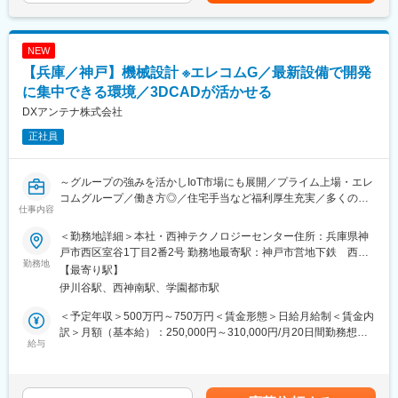
身が設計した製品を、世界中の多くの方に使っていただけるこ
と、また自分の目で見ることができるのは、大きなやりがいに繋
がります。
NEW
【兵庫／神戸】機械設計 ※エレコムG／最新設備で開発
■具体的には：
・パッケージエアコンの設計・開発
に集中できる環境／3DCADが活かせる
・冷凍サイクルの設計・機能設計
DXアンテナ株式会社
正社員
顧客要求や市場ニーズを踏まえた仕様検討から、構造設計、3D
CADによる作図、試作、性能評価、量産対応まで幅広く担当いた
だきます。設計業務に加え、関連部署との調整、原価低減や部品
～グループの強みを活かしIoT市場にも展開／プライム上場・エレ
採用の検討、報告資料作成など、製品開発全体に関わることがで
コムグループ／働き方◎／住宅手当など福利厚生充実／多くの若
きます。
仕事内容
手社員も活躍中／幅広い経験を積むことが可能～
■仕事の魅力：
＜勤務地詳細＞本社・西神テクノロジーセンター住所：兵庫県神
【職務内容】
日立ブランドの業務用空調や冷凍機器の最先端製品を開発・製造
戸市西区室谷1丁目2番2号 勤務地最寄駅：神戸市営地下鉄 西
・当社の放送受信機器やアンテナ、通信機器などの機構設計をご
勤務地
し、省エネ・環境負荷低減に向けた取り組みを実践し、世界市場
神・山手線／西神南駅受動喫煙対策：屋内全面禁煙変更の範囲：
【最寄り駅】
担当いただきます。
に通じるブランド力と技術連携を武器に、顧客との信頼構築を図
会社の定める事業所（リモートワーク含む）
伊川谷駅、西神南駅、学園都市駅
・まずはご経験を活かせる設計や評価業務からスタートしていた
る体験型施設も備える企業です。
だき、ゆくゆくは企画立案から量産立ち上げまで、製品全体を見
＜予定年収＞500万円～750万円＜賃金形態＞日給月給制＜賃金内
渡せる幅広いフェーズでのご活躍を期待しています。
■仕事の大変なところ：
訳＞月額（基本給）：250,000円～310,000円/月20日間勤務想定
給与
商品企画と共に、市場要求を具現化するところが大変です。また
＜想定月額＞250,000円～310,000円＜昇給有無＞有＜残業手当＞
＜メインでお任せする業務＞
設計したものに対して、それらを品質評価して、上市するまで
有＜給与補足＞※上記年収は残業20時間を想定した金額 ※給与詳細
・3D CADを用いた機構設計および図面作成
に、様々な問題にあたりますが、それらを解決するところが大変
はご経験により決定 ■給与構成：月次給与＋賞与(基準3.8ヶ月)※業
・試作品や製品の評価試験、構造検証の実施
です。一方で、非常にやりがいがあり、無事に上市を迎え、実際
績により変動あり 担当～係長：400万円（225,000円/月）～650