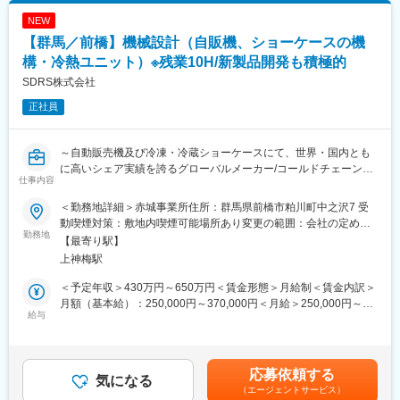
・電源・充電回路
NEW
・各種センサー
【群馬／前橋】機械設計（自販機、ショーケースの機
・その他、顧客要望に合わせた製品
構・冷熱ユニット）※残業10H/新製品開発も積極的
■組織体制：
SDRS株式会社
・配属：技術部（総勢12名）
正社員
・機構設計課
・回路設計課（HW設計係／SW設計係）
・機構設計課には4名が在籍し、35～55歳の経験豊富なエンジ
～自動販売機及び冷凍・冷蔵ショーケースにて、世界・国内とも
ニアが活躍。40代の管理職のもと培ってきた設計経験を生かせる
に高いシェア実績を誇るグローバルメーカー/コールドチェーンの
環境です。
仕事内容
需要に伴い将来性◎/平均勤続年数18.3年/年休124日/ワークライフ
バランス◎～
■業務の魅力：
＜勤務地詳細＞赤城事業所住所：群馬県前橋市粕川町中之沢7 受
国内外の大手メーカーで当社製品が採用され、社会や産業の発展
動喫煙対策：敷地内喫煙可能場所あり変更の範囲：会社の定める
■2019年に独立会社として新たなスタートを切り、2026年4月1
勤務地
に貢献できるやりがいがあります。
事業所
【最寄り駅】
日、当社は「SDRS株式会社」へと生まれ変わりました。
上神梅駅
■教育体制：
■業務概要：
OJTを中心にベテラン社員が直接指導。実践を通じて技術力や開
＜予定年収＞430万円～650万円＜賃金形態＞月給制＜賃金内訳＞
各種自動販売機の製品開発をお任せいたします。
発力を磨けます。
月額（基本給）：250,000円～370,000円＜月給＞250,000円～
給与
370,000円＜昇給有無＞有＜残業手当＞有＜給与補足＞※給与は経
■業務詳細：
■就業環境：
験・能力に応じて決定します。■給与改定：年1回■賞与：年2回賃
・機能要求／目標に基づいた要素設計から実装／評価まで
年間休日124日、月残業10時間程度、転勤なし、マイカー通勤
金はあくまでも目安の金額であり、選考を通じて上下する可能性
・要求機能に応じた機能安全／信頼性設計
可。家族手当・住居手当など福利厚生も充実。
があります。月給(月額)は固定手当を含めた表記です。
応募依頼する
・開発計画立案、開発・管理プロセスの遂行および他の設計者と
気になる
（エージェントサービス）
のコミュニケーション
■想定されるキャリアパス：