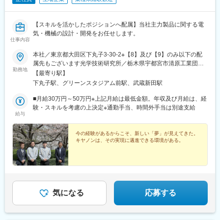
【スキルを活かしたポジションへ配属】当社主力製品に関する電
気・機械の設計・開発をお任せします。
仕事内容
本社／東京都大田区下丸子3-30-2※【8】及び【9】のみ以下の配
属先もございます光学技術研究所／栃木県宇都宮市清原工業団地
勤務地
23-10★受動喫煙対策：敷地内全面禁煙
【最寄り駅】
下丸子駅、グリーンスタジアム前駅、武蔵新田駅
■月給30万円～50万円※上記月給は最低金額。年収及び月給は、経
験・スキルを考慮の上決定※通勤手当、時間外手当は別途支給
給与
今の経験があるからこそ、新しい「夢」が見えてきた。
キヤノンは、その実現に邁進できる環境がある。
気になる
応募する