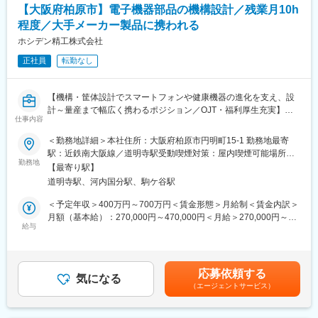
【大阪府柏原市】電子機器部品の機構設計／残業月10h
担当製品を決定いたします。
程度／大手メーカー製品に携われる
■充実した就業環境：
ホシデン精工株式会社
◎完全週休2日（土・日・祝）／リフレッシュ休暇制度（10日間
正社員
転勤なし
／2023年度）
◎賞与5.78カ月分支給（昨年度実績）
◎定着率が非常に高く、3年定着率は90％以上！
【機構・筐体設計でスマートフォンや健康機器の進化を支え、設
◎PC自動シャットダウン管理（許可なく夜間や休日にパソコンの
計～量産まで幅広く携わるポジション／OJT・福利厚生充実】
利用不可）
仕事内容
◎残業削減に力を入れており、ワークライフバランスを整えやす
■業務概要
い環境です
＜勤務地詳細＞本社住所：大阪府柏原市円明町15-1 勤務地最寄
自社製品および受託案件の機構設計業務を、上流～量産移管まで
◎＜働き方改革関連認定企業＞やまぐち健康経営認定企業／誰も
駅：近鉄南大阪線／道明寺駅受動喫煙対策：屋内喫煙可能場所あ
一貫して担当します。
勤務地
が活躍できるやまぐちの企業
り変更の範囲：会社の定める事業所
【最寄り駅】
道明寺駅、河内国分駅、駒ケ谷駅
＜主な担当業務＞
■当社について：
・仕様検討、顧客要望に基づく機構設計
当社は69年の歴史を持つ住宅設備機器総合メーカーです。
＜予定年収＞400万円～700万円＜賃金形態＞月給制＜賃金内訳＞
・機構、筐体設計、試作、評価・試験
給湯器・空調機器・システムバスやキッチン・太陽熱温水器など
月額（基本給）：270,000円～470,000円＜月給＞270,000円～
・スケジュール作成や図面作成
給与
幅広い住宅設備を手掛けています。
470,000円＜昇給有無＞有＜残業手当＞有＜給与補足＞モデル年
・部品メーカーとの折衝（コスト・納期等）
優れた自社製品を各ニーズに合わせて提案してきた結果、給湯器
収例として30歳担当者で初年度400万円、3年後主任で500万円、
・社内関係部署との調整・打合せ
や太陽熱温水器の分野では業界トップクラスのシェアを誇り、さ
40歳管理職候補で初年度460万円、5年後課長で600万円の記載あ
・調査資料の作成、環境調査
らに成長を遂げています。
り。賃金はあくまでも目安の金額であり、選考を通じて上下する
応募依頼する
気になる
また近年は海外にもヒートポンプ式熱源機やガス給湯器の普及が
可能性があります。月給(月額)は固定手当を含めた表記です。
（エージェントサービス）
＜取り扱い製品例＞
拡大しておりグローバルへCHOFUブランドを展開しています。
・健康機器
・通信機器
変更の範囲：会社の定める業務