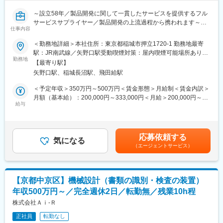
■キャリアパス
れています
設計担当 → 主担当 → 製品開発リーダー
～設立58年／製品開発に関して一貫したサービスを提供するフル
将来的には、開発推進・マネジメントへのキャリアも可能
サービスサプライヤー／製品開発の上流過程から携われます～
開発・設計をメインに担いつつ、他部署とも連携しながら商品企
仕事内容
画や量産立ち上げにも参画いただきます。
変更の範囲：会社の定める業務
■仕事内容：
＜勤務地詳細＞本社住所：東京都稲城市押立1720-1 勤務地最寄
同社の機構課にて大手電気・通信機器メーカーの大型コンピュー
駅：JR南武線／矢野口駅受動喫煙対策：屋内喫煙可能場所あり変
■職場について：
タ、ワークステーションやルーター等電子機器の構造設計をご担
勤務地
更の範囲：会社の定める事業所
旧常滑工場を2020年に全面リニューアルし開設した「とこラボ」
【最寄り駅】
当いただきます。
ではトイレ・洗面製品に関する研究、企画、設計、検証・試験と
矢野口駅、稲城長沼駅、飛田給駅
いう一連の開発プロセスが集約されています。LIXILプロパー社員
■業務詳細：
＜予定年収＞350万円～500万円＜賃金形態＞月給制＜賃金内訳＞
だけでなく、自動車業界、精密機器メーカー、機械メーカーなど
デザイナーによるラフ画・要求仕様を元に機械設計を行います。
月額（基本給）：200,000円～333,000円＜月給＞200,000円～
異業種メーカーからキャリア入社したメンバーも非常に多く在籍
お客様から頂く要件を形にしながらも、機能、素材、サイズ、コ
給与
333,000円＜昇給有無＞有＜残業手当＞有＜給与補足＞時間外手
しておりバックグラウンドに関わらず、フラットに意見を交わせ
スト、強度等の面も考慮し、生産現場での生産性向上を配慮した
当全額支給賃金はあくまでも目安の金額であり、選考を通じて上
る風土です。座席はフリーアドレス制で、開放的なオープンラウ
設計を3次元CADで行って頂きます。
下する可能性があります。月給(月額)は固定手当を含めた表記で
ンジもあり、フレックスタイム制や在宅勤務も活用し、個々のパ
基本的には一つの機器の設計を一人で担当していただき、複数の
す。
フォーマンスが最大化されるスタイルで業務に取り組んでいま
応募依頼する
案件を並行して進めて頂くことになります。
気になる
す。
（エージェントサービス）
※是非こちらのリリースもご覧ください：
■配属部署について：
https://newsrelease.lixil.co.jp/news/pdf/20200929-2.pdf
現在のメンバーは12名で、そのうち中途入社者は半数名です。平
均年齢は40代となっております。
変更の範囲：会社の定める業務
【京都中京区】機械設計（書類の識別・検査の装置）
年収500万円～／完全週休2日／転勤無／残業10h程
■働き方について：
年間休日121日、月平均残業時間は約10時間程度と働きやすい環
株式会社Ａｉ‐Ｒ
境になっています。
正社員
転勤なし