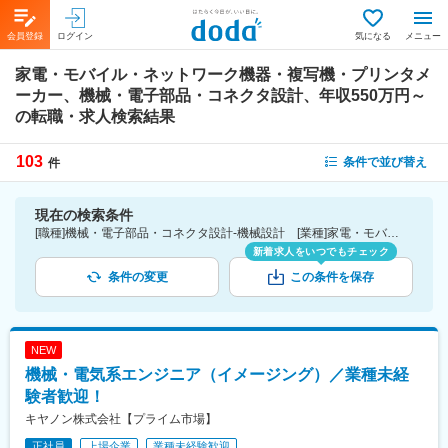
会員登録
ログイン
気になる
メニュー
家電・モバイル・ネットワーク機器・複写機・プリンタメ
ーカー、機械・電子部品・コネクタ設計、年収550万円～
の転職・求人検索結果
103
条件で並び替え
件
現在の検索条件
[職種]機械・電子部品・コネクタ設計-機械設計 [業種]家電・モバイル・ネットワーク機器・複写機・プリンタメーカー-メーカー（機械・電気）業界 [年収]550万円～
新着求人をいつでもチェック
条件の変更
この条件を保存
NEW
機械・電気系エンジニア（イメージング）／業種未経
験者歓迎！
キヤノン株式会社【プライム市場】
正社員
上場企業
業種未経験歓迎