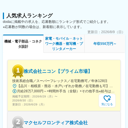
・当社が主に製作しているLED照明は設計の自由度が高く、お客
様の要望も高度になります。それだけに完成時の喜びもとても大
変更の範囲：会社の定める業務
きく感じられます。
人気求人ランキング
dodaに掲載中の求人を、応募数順にランキング形式でご紹介します。
■入社後は：
※応募数が同数の場合は、新着順に表示しています。
経験に応じて先輩社員が教育担当となり、OJTで教育します。OJT
更新日：
2026/8/9（日）
で補いづらい知識や技術については、外部研修を利用するなどし
家電・モバイル・ネット
っかりバックアップします。
機械・電子部品・コネク
ワーク機器・複写機・プ
年収550万円～
タ設計
リンタメーカー
■組織構成：
配属先の特注チームは計4名（60代1名、50代1名、事務員2名）で
構成されています。
株式会社ニコン【プライム市場】
■当社について：
（1）業界トップクラスの技術力が自慢
技術系総合職／スーパーフレックス／在宅勤務可／年休128日
大手と負けない高い技術力を持ち、業界をリードする存在です。
【品川・相模原・熊谷・水戸いずれか勤務／在宅勤務も可】募集職種に応じて、以下いずれかの勤務地となります。■本社／イノベーションセンター／ウエストサイト東京都品川区西大井1-5-20最寄駅：JR横須賀線/湘南新宿ライン「西大井」駅より徒歩約4分■相模原製作所神奈川県相模原市南区麻溝台1-10-1最寄駅：小田急線「相模大野」駅■熊谷製作所埼玉県熊谷市御稜威ケ原201-9最寄駅：JR高崎線「籠原」駅／JR高崎線「熊谷」駅■水戸製作所茨城県水戸市元石川町276-6 最寄駅：JR常磐線、水郡線、水戸線、鹿島臨海鉄道「水戸駅」★ご希望・実力により、海外赴任のチャンスもあります！受動喫煙対策あり
ルクアやグランフロントなど有名建造物でも当社設計の製品が採
月給28万7,000円～+時間外手当（全額）+その他手当※給与は入社後の職務・役割の水準をベースとした職責を考慮の上、適宜決定
用されています。
掲載予定期間：
（2）今後も伸びしろのある業界
2026/6/29（月）
〜
2026/8/30（日）
ここ10年で急速に普及したLED照明ですがまだまだ歴史は浅く、
気になる
更新日：
2026/6/29（月）
技術的な発展のある光源です。器具の設計自由度が高く、発想次
第で驚くようなものを作れる可能性があります。
マクセルフロンティア株式会社