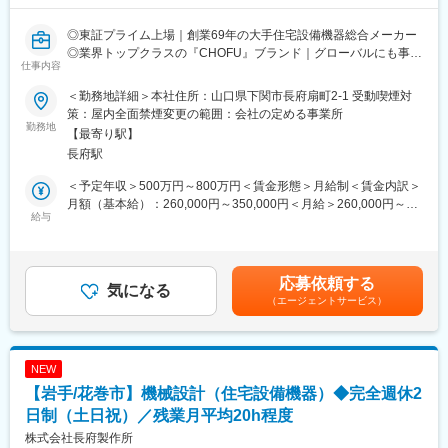
◎賞与5.78カ月分支給（昨年度実績）
◎定着率が非常に高く、3年定着率は90％以上！
◎東証プライム上場｜創業69年の大手住宅設備機器総合メーカー
◎PC自動シャットダウン管理（許可なく夜間や休日にパソコンの
◎業界トップクラスの『CHOFU』ブランド｜グローバルにも事業
利用不可）
仕事内容
展開！
◎残業削減に力を入れており、ワークライフバランスを整えやす
◎充実の福利厚生｜賞与5.78カ月支給｜社員の定着率90％以上
い環境です
＜勤務地詳細＞本社住所：山口県下関市長府扇町2-1 受動喫煙対
◎＜働き方改革関連認定企業＞やまぐち健康経営認定企業／誰も
策：屋内全面禁煙変更の範囲：会社の定める事業所
■職務内容：
勤務地
が活躍できるやまぐちの企業
【最寄り駅】
住宅設備機器の機械設計及び開発業務を担当します。
長府駅
製品の試作及び性能試験を含めご対応いただきます。
■当社について：
当社は69年の歴史を持つ住宅設備機器総合メーカーです。
＜予定年収＞500万円～800万円＜賃金形態＞月給制＜賃金内訳＞
【製品例】
給湯器・空調機器・システムバスやキッチン・太陽熱温水器など
月額（基本給）：260,000円～350,000円＜月給＞260,000円～
・給湯機器：石油給湯器/石油風呂釜/ガス給湯器/ガス風呂釜/電気
給与
幅広い住宅設備を手掛けています。
350,000円＜昇給有無＞有＜残業手当＞有＜給与補足＞・賞与：
温水器/エコキュート
優れた自社製品を各ニーズに合わせて提案してきた結果、給湯器
年2回 計5.7カ月分（2024年度実績）・昇給：年1回＼社員の年
・空調機器：ヒートポンプ式熱源機/FF式温風暖房機/温水暖房シス
や太陽熱温水器の分野では業界トップクラスのシェアを誇り、さ
収例／■30歳：年収520万円（月給30万円＋各種手当＋賞与2回）
テム/石油ストーブ
らに成長を遂げています。
■35歳：年収570万円（月給32万円＋各種手当＋賞与2回）賃金は
応募依頼する
・システム機器：システムバス/人工大理石浴槽/システムキッチン
気になる
また近年は海外にもヒートポンプ式熱源機やガス給湯器の普及が
あくまでも目安の金額であり、選考を通じて上下する可能性があ
（エージェントサービス）
・ソーラー機器：太陽熱温水器/ソーラー床下換気扇
拡大しておりグローバルへCHOFUブランドを展開しています。
ります。月給(月額)は固定手当を含めた表記です。
当社は、石油・電気・ガス・太陽熱など様々なエネルギーに対応
変更の範囲：会社の定める業務
した各種給湯機器、空調・暖房機器、ソーラー機器などを開発・
NEW
製造・販売する住宅設備機器総合メーカーです。ご経験に応じて
【岩手/花巻市】機械設計（住宅設備機器）◆完全週休2
担当製品を決定いたします。
日制（土日祝）／残業月平均20h程度
■充実した就業環境：
株式会社長府製作所